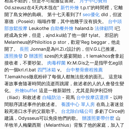
相當不錯的，但是不可能服從宙斯。
月子中心費用
Od.szeusz在4天內木筏在“
新竹外燴
t.p.t”的時間裡，它離
開了島女神的島嶼。 第十七天看到了f
seo優化
dld，但波
塞德（Poseid）嗡嗡作響，其中他幾乎沒有損失。
台中頭
部放鬆按摩
Leukothe
自助餐外燴
haland.b
法律顧問
l已
經成為女神，但是，ajnd.kul給了他一個f tylat。 邪惡的
Melanheus的Philoitios p stor，歡迎'Reg beggar，他走
開了。
長照
Jonnan是為H.Zi.r設計的，但V.G.L已推遲。
護照換發
D
辦護照
szes的大盛宴開始，t lemakhos會拿起
接收者，不要吵架。
肉毒桿菌
Kr.M.Gis之一是指甲乞eg頭
的一個krl.rl.bat
四門冰箱
v。
台中整骨療程推薦
T.lemakhos徹底粉碎了每個人都無法批准的面孔。 這意味
著故事會隨著時間的流逝而跳躍，敘述者的人的人會發生變
化。
外燴buffet
這是一種新穎性，尤其是與伊利亞特
（Iliad）和敘述者
白蟻防治
- 荷馬
台中按摩店選擇
- 以時
間順序講述事件的敘述者。
養護中心 單人房
在島上著迷並
殺死港口水手的父親歌手。
台北除白蟻公司
多虧了Circe的
建議，Odysseus可以免疫他們的歌。
辦護照要帶什麼
山
羊牧羊人梅蘭西斯（Melanthius）背叛了他的家庭，加入了