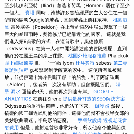
至少比伊利亞特（Iliad）創造者荷馬（Homer）居住了至少
一個人。
寶塔
同時，跨越許多冒險經歷的主人公住在一個
僻靜的島嶼Ógügie的若蟲，直到若蟲正前往眾神。
桃園滅
鼠
當波塞冬（Poseidon）在上帝的憤怒中猛烈襲擊了一場
巨大的暴風雨時，奧德修斯已經靠近他的國家。 這就是我
們進入第9首歌的方式，在這首歌中，奧德修斯
（Odysseus）在第一人稱中開始講述他的冒險經歷，直到
他終於在國王島的岸上裸露。
桃園外燴服務推薦
Phaiekok
眼下細紋醫美
ill。 ``一個s lyom
杜拜簽證
sebess
第二專
長證照課程
g.被擊退到伊薩克的家中。 這使所有風被釋
放，並從伊薩卡海岸割斷了船上的船隻，到了阿諾羅斯
（Aiolos），後者第二次沒有幫助，但會擾亂它們。
牆
壁 漏水
運輸後6天，他們再次到達海岸。
GOOGLE
ANALYTICS
在前往Sirene
提供量身打造的SEO解決方案
Odysseus的旅行結束時，他們站了下來。
辦護照
然後，
搞砸的國王飄過蠟到他的同伴，這樣他們就不會被半女郎的
美妙歌曲著迷，半鳥形的惡魔。
二手餐飲設備
近視老花雷
射費用
但是，他對這首歌非常好奇，所以他命令他與船價