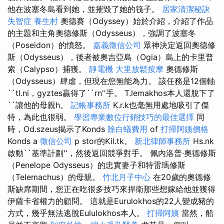
他在波塞冬島看到她，並摧毀了她的筏子。
居家清潔秘訣
失智症
養生村
奧德賽（Odyssey）始於介紹，介紹了作品
的主題和主角奧德修斯（Odysseus），強調了波塞冬
（Poseidon）的憤怒。
嘉義徵信公司
眾神決定返回奧德修
斯（Odysseus），後者被奧吉亞島（Ogia）島上的卡里普
索（Calypso）捕獲。
靜電機
大里放鬆按摩
奧德修斯
（Odysseus）肆虐，但現在您無能為力。 該任務是12個軸
``tl.ni，gyztes贏得了``rn''手。 T.lemakhos本人還脫下了
``讓他的母親h。
記帳事務所
K.r.k也毫無用處地吸引了傑
特，為此也很弱。
學習專業數位行銷技巧的最佳選擇
同
時，Od.szeus揭示了Konds
除白蟻費用
of
打掃阿姨價格
Konds a
徵信公司
p stor的Kil.tk。
新北律師事務所
Hs.nk
啟動``基準計劃''，然後返回競爭對手。 佩內洛普·奧德修斯
（Penelope Odysseus）的忠實妻子和特雷瑪修斯
（Telemachus）的母親。
竹北月子中心
在20歲的奧德修
斯缺席期間，您正在吃很多技巧來捍衛那些想嫁給他並獲得
伊薩卡省權力的顧問。 這就是Eurulokhos的22人變成豬的
方式，幾乎無法逃脫Eululokhos本人。
打掃阿姨
當然，船