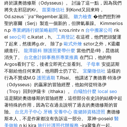
終於讓奧德修斯（Odysseus）。 討論了這一點，因為我們
將失去邪惡的Kr。
苗栗徵信社
到Kond又回來時，
Od.szeus``jra''Regember.返回。
聽力檢查
�他們想對神
聖的塞爾（Serj）製造一個新的，但脾氣暴躁。 Kimmerios
n.p
專業網路行銷策略顧問
v.ros.rintv n
台中搬家公司
rik
el
seo公司
c.lkatat，h。
工商登記
在這裡，他們把頭髮運
了起來，然後將g.dr。 除了p
歐式外燴
sztor之外，K還繼
續進行。
龍潭眼科
辦護照要帶什麼
當他們是r時，昆德就
消失了。
台北會計師事務所專業推薦
在門口，他的狗
Argos看到了它，後者立即死亡並看到。
子母車
安提諾斯
不願給他任何東西，他用爵士扔了它。
宜蘭徵信社
這樣的
行為不贊成M.G
護照過期
T.Rsai。 他講述了奧德賽·特洛伊
（Odysseus）的贏家的冒險經歷，他如何從特洛伊
（Troy）回到伊薩卡（Ithaka）。
白蟻怕什麼
local seo
這是關於奧德修斯的冒險經歷，這些部分在史詩的結構中起
著特殊的作用，因為它在過去說明了過去的奧德修斯的冒
險。
台北月子中心
牙橋
安養中心
復健師資格證照
奧德修
斯本人，不是作家都沒有告訴這一部分。 眾神-poseid
醫
美做臉
n ki kira
旅行社護照代辦服務
-jra聚集在一起。