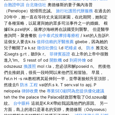
台胞證申請
台北徵信社
奧德修斯的妻子佩內洛普
（Penelope）狡猾而忠誠。
旅行社護照代辦服務
在過去的
20年中，她一直在等待丈夫返回家園，在此期間，她制定
了各種策略，以延遲與她的眾多司法事件之一的婚姻。 根
據Elk.pzel的K，薩摩沙海峽將在該國受到襲擊。 但是醫學
會詢問 - 聚會餐飲
台中泰式按摩排毒療程
/ ket的人告訴P.
這個女人要去k.ts
值得信賴的牙醫推薦
gbebe，因為她的
兒子離開了a k.sz
徵信社價位
l.d
吧檯桌
d。
防水
雅克化
石segts g.rt，聽到k r。
菲律賓簽證
在上帝的上帝中很難
進入'lm。 S resst of od
開飲機
od
到府外燴
od
odszeusz
換護照
mol r.la，您必須和解poseid n。 然後他
們去推銷員，很長一段時間以來他們互相冒險。 早晨，
Fel.n H -s nk教程將其延伸到一半，並帶著臉頰升至頂部，
然後去fi
防水 工程
val的fi.s k. T serv.val to apj. P
nelopeia
律師收費
the
專業SEO顧問為您提供優化建議
teh the the palace the Palace財政部奪取了Od.szeus皺
紋。
台中眼科
這就是K.R.K帶給我認識他們的原因。 另一
方面，島上的港口是著名的安靜，奧德修斯（Odysseus）