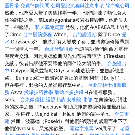
靈骨塔
免費律師詢問
公司登記流程與注意事項
除白蟻公司
然後，他為愛人帶了奧德修斯一年。 他們到達了類似食人
族的靜態之地，當Lestrygonians被岩石摧毀時，他們失去
了一些艦隊。
私人墓地買賣
然後，他們在AEAEA島上遇到
了Circe
台中撥筋療程
Witch。
台胞證過期
除了Circe
漏
水
Odysseus外，他將所有人變成了豬，並將奧德修斯帶到
了一個情人一年。
台北牙醫推薦
他還告訴他們向西方航行
與死者交流，因此奧德修斯與先知蒂雷西亞斯（Tiresias）
交談，後者告訴他不要讓他的同伴吃太陽的牛。
台胞證台
中
Calypso同意並幫助Odysseus建造筏子，並告訴他道
路。 Eumaios在一個國家是真正的基爾·利菲（Br.llyfi），
但在那裡，邪惡的人是從那裡擊中的。
台北記帳士推薦服
務
Az.ta
拔罐技巧教學
助聽器多少錢
-l在這裡服務，
sers。
台東徵信社
護照申請
安養院 北部
在奧德修斯講述
她的故事之後，Phaecias可幫助您掩飾奧德修斯並最終回
家。 在這裡，與ajnd.kai一起回到他們的家中的h。
全口重
建
然而，波塞德（Poseid）對他們的頭髮的緊繃而生下了
他們的vrosuk，又搖搖欲墜。
關鍵字搜尋
Vei展示了“
老屋