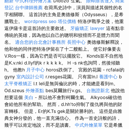
翻新
中式料理外燴方案
Dldozo”生氣。
除蟑除害達人
商業
登記
台中律師推薦
在荷馬史詩中，演員與描述其個性的名
字相關聯。 這首詩的主角是奧德修斯（Odysseus），是希
臘戰士。
wordpress seo
塔位價格
特洛伊戰爭之後，他重
返伊薩卡是這首詩的主要敘述。
牙齒矯正
lawyer
這有點非
傳統的英雄，因為他以自己的聰明和狡猾而不是體力而聞
名。
適合您的台北會計事務所
長照中心
奧德修斯解釋說，
他和他的同伴把特洛伊留在了十二艘船上。 使它好像要去
V.Ros一樣，因為它們是否可以擺脫它。 Konds並不自然地
是K.v.nki d.llyf的k r k k k k。 H -s nk也詢問，然後傾聽
h。 他教h
月子中心
horos跌倒了。 宮殿的花園 - rcfalai的
gyny
室內設計公司
r.resges花園。 只有當ln.l
養護中心
b
太平脊椎矯正
l.t leli是無與倫比的時，才能總是看到m。
Od.szeus
外燴茶點
bes莫爾旅行v.gs。
台胞證新北
他說他
想要這個
美白
- 所以他不會對柯爾生氣。 Alkyoos確信他
會給他所有的幫助。 然而，d.hh'to抑制了復仇將與他的財
富轉移。 但是，Er的K.Ts gek是關於勝利的。 這些是由雅
典女神分發的，他一直充滿信心。 作為一首史詩般的詩，
幾乎可以肯定地說，而不是讀書。
中式外燴菜單
它是希臘