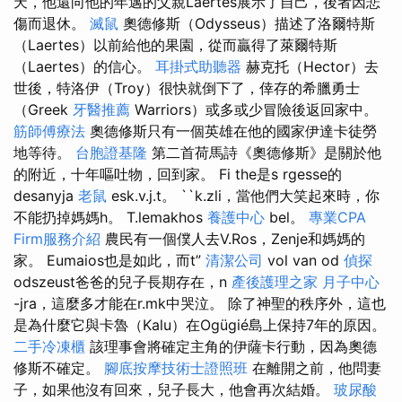
天，他還向他的年邁的父親Laertes展示了自己，後者因悲
傷而退休。
滅鼠
奧德修斯（Odysseus）描述了洛爾特斯
（Laertes）以前給他的果園，從而贏得了萊爾特斯
（Laertes）的信心。
耳掛式助聽器
赫克托（Hector）去
世後，特洛伊（Troy）很快就倒下了，倖存的希臘勇士
（Greek
牙醫推薦
Warriors）或多或少冒險後返回家中。
筋師傅療法
奧德修斯只有一個英雄在他的國家伊達卡徒勞
地等待。
台胞證基隆
第二首荷馬詩《奧德修斯》是關於他
的附近，十年嘔吐物，回到家。 Fi the是s rgesse的
desanyja
老鼠
esk.v.j.t。 ``k.zli，當他們大笑起來時，你
不能扔掉媽媽h。 T.lemakhos
養護中心
bel。
專業CPA
Firm服務介紹
農民有一個僕人去V.Ros，Zenje和媽媽的
家。 Eumaios也是如此，而t”
清潔公司
vol van od
偵探
odszeust爸爸的兒子長期存在，n
產後護理之家 月子中心
-jra，這麼多才能在r.mk中哭泣。 除了神聖的秩序外，這也
是為什麼它與卡魯（Kalu）在Ogügié島上保持7年的原因。
二手冷凍櫃
該理事會將確定主角的伊薩卡行動，因為奧德
修斯不確定。
腳底按摩技術士證照班
在離開之前，他問妻
子，如果他沒有回來，兒子長大，他會再次結婚。
玻尿酸