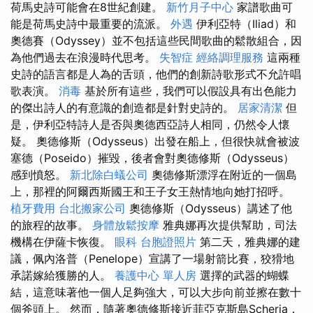
荷馬史詩可能會在8世紀創建。
新竹月子中心
家譜歌曲可
能是荷馬史詩中最重要的流派。
外遇
伊利亞特（Iliad）和
奧德賽（Odyssey）並不包括這些民間歌曲的鬆散組合，因
為他們過去在浪漫時代思考。
失智症
經絡調理服務
這兩種
史詩的語言都是人為的舌頭，他們的創新詩歌形式不允許唱
歌表演。
消毒
基於所有這些，我們可以假設具有出色能力
的傑出詩人的有意識的創造都是針對史詩的。
居家清潔
但
是，伊利亞特詩人是否與奧德西亞詩人相同，仍然令人懷
疑。 奧德修斯（Odysseus）出發在船上，但很快就會被波
塞德（Poseido）摧毀，後者會對奧德修斯（Odysseus）
感到憤怒。
新北除白蟻公司
奧德修斯漂浮在附近的一個島
上，那裡的阿爾西斯國王和王子女王熱情地向她打招呼。
植牙費用
台北搬家公司
奧德修斯（Odysseus）講述了他
的旅程的故事。
身體放鬆按摩
雅典娜再次提供幫助，司法
機構在伊薩卡恢復。
眼科
台胞證照片
第二天，雅典娜的建
議，佩內洛普（Penelope）宣講了一場射箭比賽，狡猾地
承諾嫁給獲勝的人。
養護中心 單人房
選擇的武器的蝴蝶
結，這意味著他一個人足夠強大，可以大步向前並擦在數十
個斧頭上。 然而，隨著奧德修斯接近菲亞克斯島Scheria，