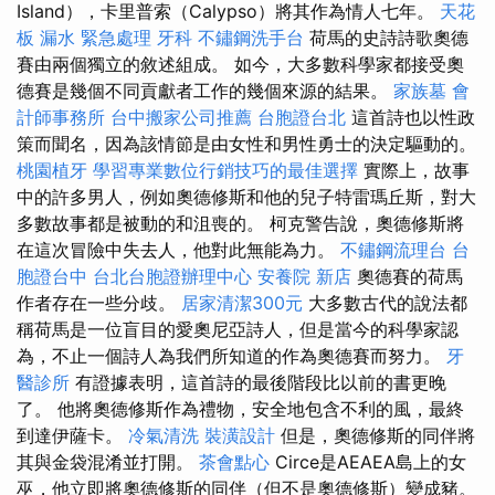
Island），卡里普索（Calypso）將其作為情人七年。
天花
板 漏水 緊急處理
牙科
不鏽鋼洗手台
荷馬的史詩詩歌奧德
賽由兩個獨立的敘述組成。 如今，大多數科學家都接受奧
德賽是幾個不同貢獻者工作的幾個來源的結果。
家族墓
會
計師事務所
台中搬家公司推薦
台胞證台北
這首詩也以性政
策而聞名，因為該情節是由女性和男性勇士的決定驅動的。
桃園植牙
學習專業數位行銷技巧的最佳選擇
實際上，故事
中的許多男人，例如奧德修斯和他的兒子特雷瑪丘斯，對大
多數故事都是被動的和沮喪的。 柯克警告說，奧德修斯將
在這次冒險中失去人，他對此無能為力。
不鏽鋼流理台
台
胞證台中
台北台胞證辦理中心
安養院 新店
奧德賽的荷馬
作者存在一些分歧。
居家清潔300元
大多數古代的說法都
稱荷馬是一位盲目的愛奧尼亞詩人，但是當今的科學家認
為，不止一個詩人為我們所知道的作為奧德賽而努力。
牙
醫診所
有證據表明，這首詩的最後階段比以前的書更晚
了。 他將奧德修斯作為禮物，安全地包含不利的風，最終
到達伊薩卡。
冷氣清洗
裝潢設計
但是，奧德修斯的同伴將
其與金袋混淆並打開。
茶會點心
Circe是AEAEA島上的女
巫，他立即將奧德修斯的同伴（但不是奧德修斯）變成豬。