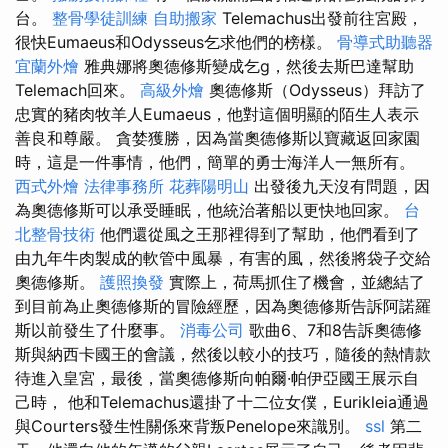
台。
整骨學徒訓練
自助搬家
Telemachus出發前往宮殿，
很快Eumaeus和Odysseus乞求他們的榜樣。
骨導式助聽器
宜蘭外燴
雅典娜將奧德修斯變成乞g，然後去斯巴達幫助
Telemach回來。
高級外燴
奧德修斯（Odysseus）拜訪了
忠實的豬肉牧羊人Eumaeus，他對這個明顯的陌生人表示
善良和尊嚴。 貪婪獲勝，因為當奧德修斯以寶藏返回家園
時，這是一件事情，他們，簡單的勇士海洋人一無所有。
西式外燴
法律事務所
花葬陽明山
出發後九天沒有問題，因
為奧德修斯可以承受睡眠，他統治著船以更快地回家。
台
北整骨技術
他們還從風之王那裡得到了幫助，他們看到了
由九年牛肉製成的軟管中風暴，有害的風，然後將袋子交給
奧德修斯。
護照換發
實際上，荷馬抓住了機會，並總結了
到目前為止奧德修斯的冒險經歷，因為奧德修斯告訴阿諾羅
斯以前發生了什麼事。
消毒公司
歌曲6、7和8告訴奧德修
斯與納西卡國王的會議，然後以較小的技巧，隨後的熱情款
待進入皇宮，最後，當奧德修斯向帕爾·帕伊亞國王展示自
己時， 他和Telemachus還掛了十二位女僕，Eurikleia通過
與Courters發生性關係來背叛Penelope來識別。
ssl
第二