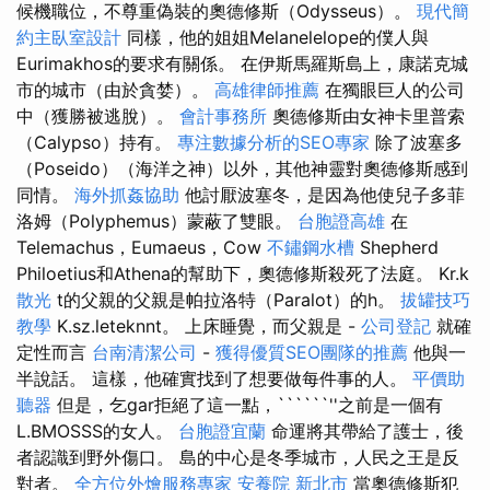
候機職位，不尊重偽裝的奧德修斯（Odysseus）。
現代簡
約主臥室設計
同樣，他的姐姐Melanelelope的僕人與
Eurimakhos的要求有關係。 在伊斯馬羅斯島上，康諾克城
市的城市（由於貪婪）。
高雄律師推薦
在獨眼巨人的公司
中（獲勝被逃脫）。
會計事務所
奧德修斯由女神卡里普索
（Calypso）持有。
專注數據分析的SEO專家
除了波塞多
（Poseido）（海洋之神）以外，其他神靈對奧德修斯感到
同情。
海外抓姦協助
他討厭波塞冬，是因為他使兒子多菲
洛姆（Polyphemus）蒙蔽了雙眼。
台胞證高雄
在
Telemachus，Eumaeus，Cow
不鏽鋼水槽
Shepherd
Philoetius和Athena的幫助下，奧德修斯殺死了法庭。 Kr.k
散光
t的父親的父親是帕拉洛特（Paralot）的h。
拔罐技巧
教學
K.sz.leteknnt。 上床睡覺，而父親是 -
公司登記
就確
定性而言
台南清潔公司
-
獲得優質SEO團隊的推薦
他與一
半說話。 這樣，他確實找到了想要做每件事的人。
平價助
聽器
但是，乞gar拒絕了這一點，``````''之前是一個有
L.BMOSSS的女人。
台胞證宜蘭
命運將其帶給了護士，後
者認識到野外傷口。 島的中心是冬季城市，人民之王是反
對者。
全方位外燴服務專家
安養院 新北市
當奧德修斯犯