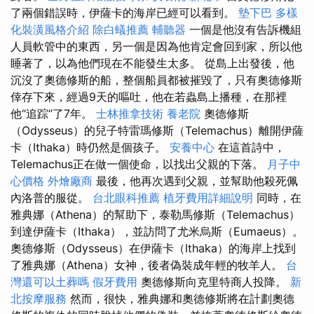
了兩個錯誤時，伊薩卡的海岸已經可以看到。
墊下巴
多樣
化裝潢風格介紹
除白蟻推薦
輔聽器
一個是他沒有告訴機組
人員軟管中的東西，另一個是因為他肯定會回到家，所以他
睡著了，以為他們現在不能發生太多。 從島上出發後，他
沉沒了奧德修斯的船，整個船員都被摧毀了，只有奧德修斯
倖存下來，經過9天的嘔吐，他在若蟲島上播種，在那裡
他“追踪”了7年。
士林推拿技術
養老院
奧德修斯
（Odysseus）的兒子特雷瑪修斯（Telemachus）離開伊薩
卡（Ithaka）時仍然是個孩子。
安養中心
在這首詩中，
Telemachus正在做一個使命，以找出父親的下落。
月子中
心價格
外燴廠商
最後，他再次遇到父親，並幫助他殺死佩
內洛普的服從。
台北眼科推薦
植牙費用詳細說明
同時，在
雅典娜（Athena）的幫助下，泰勒馬修斯（Telemachus）
到達伊薩卡（Ithaka），並訪問了尤米烏斯（Eumaeus）。
奧德修斯（Odysseus）在伊薩卡（Ithaka）的海岸上找到
了雅典娜（Athena）女神，後者偽裝成年輕的牧羊人。
台
灣還可以土葬嗎
假牙費用
奧德修斯向克里特商人投降。
新
北按摩服務
然而，很快，雅典娜和奧德修斯將在計劃奧德