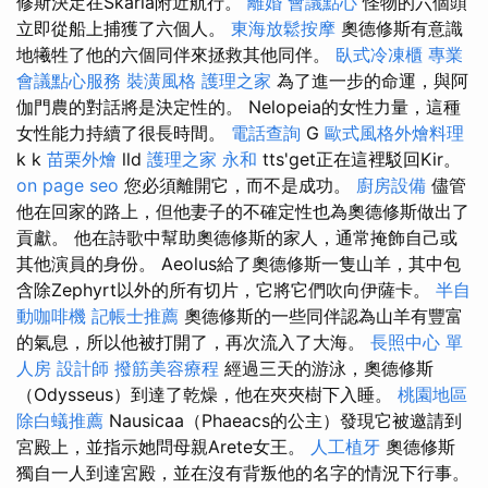
修斯決定在Skarla附近航行。
離婚
會議點心
怪物的六個頭
立即從船上捕獲了六個人。
東海放鬆按摩
奧德修斯有意識
地犧牲了他的六個同伴來拯救其他同伴。
臥式冷凍櫃
專業
會議點心服務
裝潢風格
護理之家
為了進一步的命運，與阿
伽門農的對話將是決定性的。 Nelopeia的女性力量，這種
女性能力持續了很長時間。
電話查詢
G
歐式風格外燴料理
k k
苗栗外燴
lld
護理之家 永和
tts'get正在這裡駁回Kir。
on page seo
您必須離開它，而不是成功。
廚房設備
儘管
他在回家的路上，但他妻子的不確定性也為奧德修斯做出了
貢獻。 他在詩歌中幫助奧德修斯的家人，通常掩飾自己或
其他演員的身份。 Aeolus給了奧德修斯一隻山羊，其中包
含除Zephyrt以外的所有切片，它將它們吹向伊薩卡。
半自
動咖啡機
記帳士推薦
奧德修斯的一些同伴認為山羊有豐富
的氣息，所以他被打開了，再次流入了大海。
長照中心 單
人房
設計師
撥筋美容療程
經過三天的游泳，奧德修斯
（Odysseus）到達了乾燥，他在夾夾樹下入睡。
桃園地區
除白蟻推薦
Nausicaa（Phaeacs的公主）發現它被邀請到
宮殿上，並指示她問母親Arete女王。
人工植牙
奧德修斯
獨自一人到達宮殿，並在沒有背叛他的名字的情況下行事。