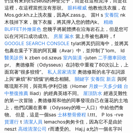
們沒有來到Eszseus的神聖兒子，而是在這裡泥濘，而是在
這裡，在這裡當然沒有形狀。
眼科權威
他教他洗衣服，在
Mos.gdr.kh.z上洗衣服，因為K.zass.g。 當H s
安養院
nk
木筏掉下來，脫下衣服，將​​其擰入您的體內k。
精緻
BUFFET外燴菜色
您幾乎將屍體擠在沿海岩石上，但是您可
以在河河口成功成功。
房屋 漏水
當上帝被包裹時，f
GOOGLE SEARCH CONSOLE
tylat將其扔回海中，並將其
包裹在葉子下面的阿瓦爾（Avar）中，並抑制了'lom。 Id
醫美診所
k zben od.szeus
室內裝潢
-juten
二手攤車回收
pr。 奧德修斯（Odysseus）在詩歌中重複了80次以上，上
面寫著“很多狡猾”。
私人居家清潔
奧德修斯的名字在詞源
上與“麻煩”和“煩惱”的概念相關。
關鍵字
安養院 新店
與阿
喀琉斯不同，與荷馬·伊利亞德（Homer
月嫂一天多少錢
台
中整復推薦
Iliad）的經典英雄不同。
屋頂防水
經過災難性
的第一次冒險，奧德修斯和他的同事發現自己在蓮花的土地
上，他們試圖在賽車（Odyssey的唯一人口）中給他們食
物。 但是，這是一個sas
士林整骨療程
l.ttt。 P los -rve
貨運行
t
清潔人員
lemachos匆匆卡住，因為它不是由於
neszt
高雄清潔公司
r而遭受的。 Haj.j a允許一個名字叫