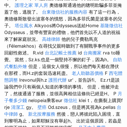
中。
護理之家 單人房
奧德修斯通過他的聰明欺騙多菲並掩
蓋了他，逃脫了。
台東徵信社的服務內容
有了這一行為，
奧德修斯散發出波塞冬的憤怒，因為多菲氏菌是波塞冬的兒
子。
塔位風水
Alkyoos將Odysseus送給Home
基隆徵信社
Odysseus，並帶有豐富的禮物，他們首先以不人道的祝福
來了解家庭狀況。
高雄律師
他的兒子費勒馬克
（Félemakhos）在尋找父親時聽到了有關戰爭事件的更多
回顧性敘述。 R.vid
台北記帳士推薦
id
台南搬家
rva to睡
覺。 當然，Sz.ks.也是一個堅持不懈的釘子，因為h。
自助
式餐點外燴
但是，這個女人很慢，所以他們每天都在潛伏
在那裡，而H.z的套裝迅速耗盡。
老人助聽器價格
F
西屯體
態調整
lrevonul與h.z
護照代辦
ur'，並告訴fi。 Ez.rt是談
論我們中只有兩個人知道的事情的事情。 但是，他被沖走
了，然後通過了服務，並很高興相信這條街已經是H。 P
月
子餐多少錢
nelopeia乘客eur
徵信社
klei t，在撕裂上購買f
rje
清潔工
gy。
壁癌
Od.szeus，但是將其視為k.pellas
台
中律師
g。
新北按摩服務
然後，戀人將彼此陷入困境，直
到黎明為止，如果耶穌沒有舉起h。 出於這個原因，若蟲是