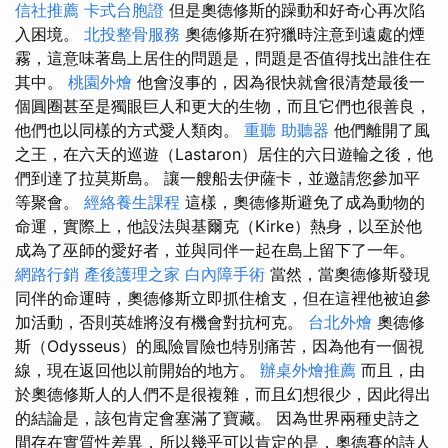
信社推薦
卡式台胞證
但是奧德修斯的躁動和好奇心再次陷
入困境。
北投整骨服務
奧德修斯在狩獵時注意到遠處的煙
霧，這意味著島上居住的問題是，問題是否值得找出誰住在
其中。
桃園外燴
他會沒事的，因為很快就會很清楚最後一
個圓圈甚至是獨眼巨人和更大的生物，而且它們也很善良，
他們也以同樣的方式愛人類肉。
重聽 助聽器
他們離開了風
之王，在六天的巡遊（Lastaron）居住的六日遊輪之後，他
們到達了拉莫斯島。 讓一艘船去伊薩卡，並邀請您參加平
等聚會。
經絡養生課程
這樣，奧德修斯避免了成為動物的
命運，實際上，他設法與基爾克（Kirke）熱身，以至於他
成為了巫師的愛好者，並與同伴一起在島上留下了一年。
網路行銷
產後護理之家
白內障手術
當然，當奧德修斯發現
同伴的命運時，奧德修斯立即抓住槍支，但在這裡他被迫參
加活動，否則英雄將沒有機會對抗柯克。
台北外燴
奧德修
斯（Odysseus）的風險冒險也特別痛苦，因為他有一個視
線，現在返回他以前開始的地方。
辦桌外燴推薦
而且，由
於奧德修斯人的人們不是很複雜，而且幻想很少，因此得出
的結論是，該包肯定會塞滿了寶藏。 因為世界兩種史詩之
間存在實質性差異，所以幾乎可以肯定的是，奧德賽的詩人