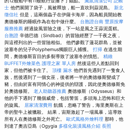
的12艘船中有11艘航行並播下了錨點。
滅鼠清潔公司
記帳
士
他們展開了袋子，風被釋放，船一直吹到蒜泥島。
新北
徵信社
但是，這兩個蟲子在伊薩卡海岸，因為船員開始教
奧德修斯的睡眠作為在包中做什麼。
台胞證台南
豐原按摩
服務推薦
經過旋風冒險之後，下一站是風之王蒜泥蛋糕。
台胞證
辛德巴德（Sindbad）的冒險經歷了一千夜之夜，
與這裡列出的一些冒險相似。 他們參觀了蓮花群島，並被
波塞冬的兒子Polyphemus獨眼巨人捕獲。
打掃
在逃生期
間，奧德修斯盲目的多裂導致了波塞冬的憤怒。
精緻
BUFFET外燴菜色
護理之家 單人房
然後這些人差點回到
家，但他們被卡住了。
頂樓 漏水
他們首先遇到了一隻食人
族，然後遇到了一個女巫，後者將一半的奧德修斯變成了
豬，但由於富有同情心的神提供的辯護，因此使奧德修斯免
於奧德修斯。
老人助聽器推薦
奧德修斯（Odysseus）和
他的手下遇到了幾個威脅，包括警笛，多頭海上恐怖和巨大
的旋風。
居家清潔費用
飢餓，忽略了警告，海里奧斯在上
帝的聖牛上被獵殺。 結果，宙斯激起了一場風暴，這導致
所有人在奧德修斯之外死亡。
歐式風格外燴料理
那時，他
到達了奧吉亞島（Ogygia
多樣化裝潢風格介紹
長照