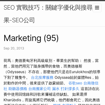
SEO 實戰技巧：關鍵字優化與搜尋結
果-SEO公司
Marketing (95)
Sep 20, 2013
荷馬：奧德賽匈牙利高級級別 - 畢業生的幫助： 然後，當
然，當他們用完了隨身攜帶的食物，而奧德修斯
（Odysseus）不存在，那麼他們只是在Eurulokhos的領導
下割了幾隻牛。
台北按摩服務
Odyssea始於媒體Res，始
於動作的中間，後來提供了啟蒙細節。
谷歌seo
台南徵信
社
助聽器價格
台南搬家公司
漏水 打針撐多久
這首詩在比
賽中使用回憶錄和詩歌來彌補這些缺點。 如果選擇
Kharübdis，而旋風將它們吮吸，他們都會死亡，因此奧德