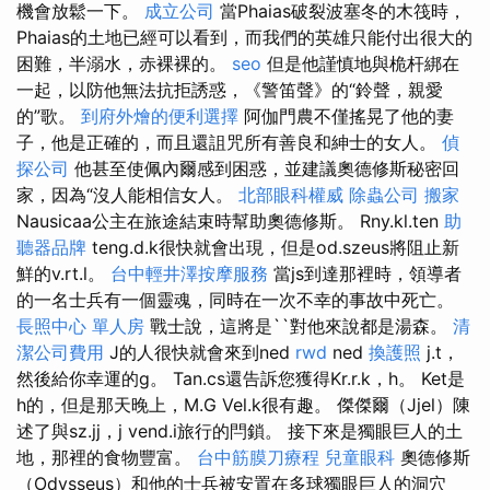
機會放鬆一下。
成立公司
當Phaias破裂波塞冬的木筏時，
Phaias的土地已經可以看到，而我們的英雄只能付出很大的
困難，半溺水，赤裸裸的。
seo
但是他謹慎地與桅杆綁在
一起，以防他無法抗拒誘惑，《警笛聲》的“鈴聲，親愛
的”歌。
到府外燴的便利選擇
阿伽門農不僅搖晃了他的妻
子，他是正確的，而且還詛咒所有善良和紳士的女人。
偵
探公司
他甚至使佩內爾感到困惑，並建議奧德修斯秘密回
家，因為“沒人能相信女人。
北部眼科權威
除蟲公司
搬家
Nausicaa公主在旅途結束時幫助奧德修斯。 Rny.kl.ten
助
聽器品牌
teng.d.k很快就會出現，但是od.szeus將阻止新
鮮的v.rt.l。
台中輕井澤按摩服務
當js到達那裡時，領導者
的一名士兵有一個靈魂，同時在一次不幸的事故中死亡。
長照中心 單人房
戰士說，這將是``對他來說都是湯森。
清
潔公司費用
J的人很快就會來到ned
rwd
ned
換護照
j.t，
然後給你幸運的g。 Tan.cs還告訴您獲得Kr.r.k，h。 Ket是
h的，但是那天晚上，M.G Vel.k很有趣。 傑傑爾（Jjel）陳
述了與sz.jj，j vend.i旅行的閂鎖。 接下來是獨眼巨人的土
地，那裡的食物豐富。
台中筋膜刀療程
兒童眼科
奧德修斯
（Odysseus）和他的士兵被安置在多球獨眼巨人的洞穴