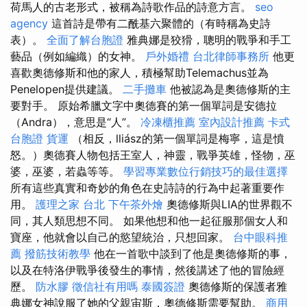
荷馬人的古老形式，被稱為詩歌作品的詩意方言。
seo
agency
這首詩是帶有二酰基六聚體的（有時稱為史詩
表）。
全面了解台胞證
雅典娜是狡猾，聰明的戰爭和手工
藝品（例如編織）的女神。
戶外婚禮
台北律師事務所
他更
喜歡奧德修斯和他的家人，積極幫助Telemachus並為
Penelopen提供建議。
二手攤車
他被認為是奧德修斯的主
要對手。 原始希臘文字中奧德賽的第一個單詞是安德拉
（Andra），意思是“人”。
冷凍櫃推薦
室內設計推薦
卡式
台胞證
貨運
（相反，lliász的第一個單詞是梅寧，這是憤
怒。）奧德賽人物包括王室人，神靈，戰爭英雄，怪物，巫
婆，巫婆，若蟲等等。
學習專業數位行銷技巧的最佳選擇
所有這些真實和奇妙的角色在史詩詩的行為中起著重要作
用。
護理之家 台北
下午茶外燴
奧德修斯與LIA的世界觀不
同，其人類思想不同。 如果他想和他一起征服那個女人和
寶座，他就會以自己的慾望統治，只想回家。
台中眼科推
薦
撥筋技術教學
他在一首歌中談到了他是奧德修斯的事，
以及在特洛伊戰爭後發生的事情，然後講述了他的冒險經
歷。
防水膠
徵信社有用嗎
泰國簽證
奧德修斯的保護者雅
典娜女神說服了她的父親宙斯，奧德修斯需要幫助。
商用