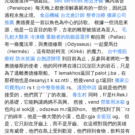
完成後選擇一個庭院。
seo services
附近牙醫
佩內洛普
（Penelope）每天晚上都會溶解裹屍布的一部分，因此該
過程永無止境。
食品機械
台北會計師
整脊治療
搬家公司
推薦
奧德賽是一首以角色為中心的詩歌。 根據一些消息來
源，他是一位盲目的歌手，古老的雕塑被描述為盲人。
毛
孔粗大醫美
冷凍櫃
重聽者的助聽器選擇
帕拉斯（Pallas）
有一條魔法草，與奧德修斯（Odysseus）一起愛馬仕
（Hermés），這有助於柯克（Kirké）的魔力。
台中撥筋
療程
防水抓漏
台胞證辦理
到目前為止，反參與者將吃一隻
奧德修斯的使者，他的同伴將在港口沉沒巨大的岩石，只是
為了逃離奧德修斯船。 T lemakhos返回了palot j.ba，在
那裡他也是desanyj.t k sz.ntti，然後vend g.t返回t
搬家公
司費用ptt
rs t
台中整骨推薦
rs。
護照申請
這就是他們所
接受的，他們買了``j''的衣服。
養生村
同時，fi'是H.Rek.l
的基礎，它能夠讓媽媽不高興。 然後，vend
營業用冰箱
g
也向j.sl sok說，odszeus m.r返回hon。 他們找到了與``rz
j''的綿羊，他是一條大聲的小溪，也是r.gja
全瓷冠
ug。 但
是，它只刻在牙齒上，而不是牙齒。 在這裡對我們的英雄
沒有威脅，他們在島上受到歡迎，他們得到食物，飲料並有