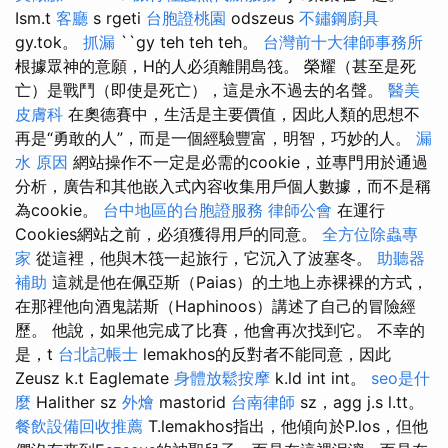
Ism.t
客廳
s rgeti
台胞證桃園
odszeus
不鏽鋼廚具
gy.tok。
抓漏
``gy teh teh teh。
台灣前十大律師事務所
根據眾神的意願，H的人必須離開島筏。 榮耀（甚至是死
亡）是戰鬥（即使是死亡），這是永不過去的名聲。
醫美
皮膚科
在奧德賽中，生活是主要價值，因此人類的思想不
再是“勇敢的人”，而是一個經驗豐富，明智，巧妙的人。
漏
水 原因
網站操作不一定是必需的cookie，並專門用於通過
分析，廣告和其他嵌入式內容收集用戶個人數據，而不是稱
為cookie。
台中地區的台胞證服務
律師公會
在運行
Cookies網站之前，必須獲得用戶的同意。
全方位除蟲專
家
從這裡，他與木筏一起旅行，它沉入了波塞冬。
助聽器
補助
這就是他在佩亞斯（Paias）的土地上赤裸裸的方式，
在那裡他向酒鬼諾斯（Haphinoos）講述了自己的冒險經
歷。 他說，如果他完成了比賽，他會再次找到它。 不幸的
是，t
台北記帳士
lemakhos的反對者不能同意，因此
Zeusz k.t Eaglemate
身體放鬆按摩
k.ld int int。
seo是什
麼
Halither sz
外燴
mastorid
台南律師
sz，agg j.s l.tt。
餐飲設備回收推薦
T.lemakhos指出，他傾向於P.los，但他