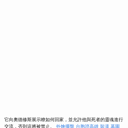
它向奧德修斯展示瞭如何回家，並允許他與死者的靈魂進行
交流，否則這將被禁止。
外燴擺盤
台胞證高雄
裝潢
墓園