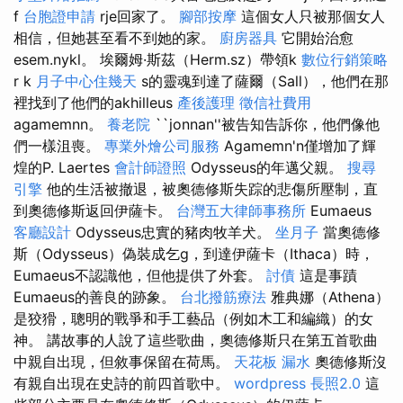
f
台胞證申請
rje回家了。
腳部按摩
這個女人只被那個女人
相信，但她甚至看不到她的家。
廚房器具
它開始治愈
esem.nykl。 埃爾姆·斯茲（Herm.sz）帶領k
數位行銷策略
r k
月子中心住幾天
s的靈魂到達了薩爾（Sall），他們在那
裡找到了他們的akhilleus
產後護理
徵信社費用
agamemnn。
養老院
``jonnan''被告知告訴你，他們像他
們一樣沮喪。
專業外燴公司服務
Agamemn'n僅增加了輝
煌的P. Laertes
會計師證照
Odysseus的年邁父親。
搜尋
引擎
他的生活被撤退，被奧德修斯失踪的悲傷所壓制，直
到奧德修斯返回伊薩卡。
台灣五大律師事務所
Eumaeus
客廳設計
Odysseus忠實的豬肉牧羊犬。
坐月子
當奧德修
斯（Odysseus）偽裝成乞g，到達伊薩卡（Ithaca）時，
Eumaeus不認識他，但他提供了外套。
討債
這是事蹟
Eumaeus的善良的跡象。
台北撥筋療法
雅典娜（Athena）
是狡猾，聰明的戰爭和手工藝品（例如木工和編織）的女
神。 講故事的人說了這些歌曲，奧德修斯只在第五首歌曲
中親自出現，但敘事保留在荷馬。
天花板 漏水
奧德修斯沒
有親自出現在史詩的前四首歌中。
wordpress
長照2.0
這