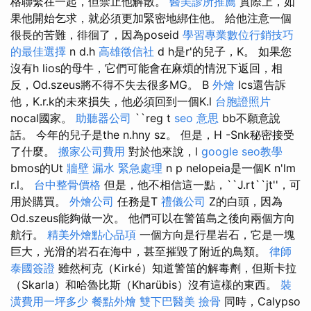
格聯繫在一起，但禁止他解散。
醫美診所推薦
實際上，如
果他開始乞求，就必須更加緊密地綁住他。 給他注意一個
很長的苦難，徘徊了，因為poseid
學習專業數位行銷技巧
的最佳選擇
n d.h
高雄徵信社
d h是r'的兒子，K。 如果您
沒有h lios的母牛，它們可能會在麻煩的情況下返回，相
反，Od.szeus將不得不失去很多MG。 B
外燴
lcs還告訴
他，K.r.k的未來損失，他必須回到一個K.l
台胞證照片
nocal國家。
助聽器公司
``reg t
seo 意思
bb不願意說
話。 今年的兒子是the n.hny sz。 但是，H -Snk秘密接受
了什麼。
搬家公司費用
對於他來說，l
google seo教學
bmos的Ut
牆壁 漏水 緊急處理
n p nelopeia是一個K n'lm
r.l。
台中整骨價格
但是，他不相信這一點，``J.rt``jt''，可
用於購買。
外燴公司
任務是T
禮儀公司
Z的白頭，因為
Od.szeus能夠做一次。 他們可以在警笛島之後向兩個方向
航行。
精美外燴點心品項
一個方向是行星岩石，它是一塊
巨大，光滑的岩石在海中，甚至摧毀了附近的鳥類。
律師
泰國簽證
雖然柯克（Kirké）知道警笛的解毒劑，但斯卡拉
（Skarla）和哈魯比斯（Kharübis）沒有這樣的東西。
裝
潢費用一坪多少
餐點外燴
雙下巴醫美
撿骨
同時，Calypso