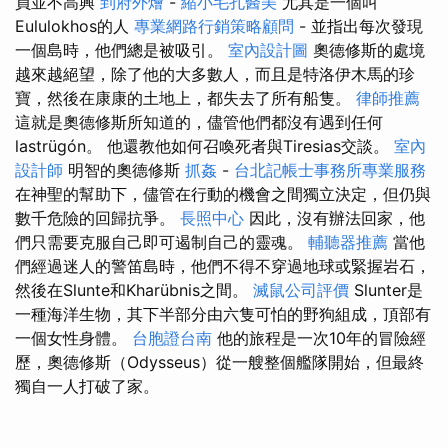
員並不高興
到府外燴
-
縮小毛孔醫美
尤其是一個叫
Eululokhos的人
專業網路行銷策略顧問
- 並指出每次發現
一個島時，他們總是被吸引。
室內設計圖
奧德修斯的處境
越來越絕望，除了他的大多數人，而且是特洛伊木馬的珍
寶，然後在康康的土地上，都失去了所有船隻。
律師推薦
這就是奧德修斯所知道的，儘管他們都沒有遇到任何
lastrügón。 他還教他如何召喚死者與Tiresias交談。
室內
設計師
明智的奧德修斯
抓姦
-
台北記帳士事務所專業服務
在神聖的幫助下，儘管在行動的機會之間獨立決定，但仍與
數千危險的回歸抗爭。
長照中心
因此，沒有辦法回家，他
們只需要克服自己即可遏制自己的靈魂。
輔聽器推薦
當他
們經過迷人的警笛島時，他們不得不穿過地球或緊握岩石，
然後在Slunte和Kharübnis之間。
滅鼠公司評價
Slunter是
一種海洋生物，其下半部分由六隻可怕的野狗組成，頂部有
一個女性身體。
台胞證台南
他的旅程是一次10年的冒險經
歷，奧德修斯（Odysseus）從一艘整個艦隊開始，但最終
獨自一人打破了家。