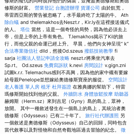
修斯的複仇的同時脫掉他們的偽裝，並掩蓋奧德修斯給奧德
修斯的財富。
營業登記
台胞證辦理
貨運公司
由於飢荒，
蒂雷西亞斯的警告被忽略了，水手最終吃了太陽的牛。 Ath
除白蟻
and thelemakhos去Neszt.r，Kir.ly在這裡接送儀式
的人。
塔位
當然，這是一個奇怪的局勢，因為他必須去上
帝，但是上帝的上帝有角色。 T.lemakhos揭示了Kil的旅
行，而他父親的命運已經上升。 早晨，他們向女神呈現“ k”
合法專業徵信社
dlld，然後Od.szeus
撥筋技術教學
fi
sarja
社團法人登記申請全攻略
neszt.r將乘坐汽車去
Sp.rt。 Od.szeus
免費寫訴狀
k.nevi
房間設計
v.gign.zni
試圖k.r.r. Telemachus感到不高興，因為他的家中襯有要嫁
給母親Penelope並想嫁給奧德修斯寶座的服從。
空間設計
老人養護 單人房
植牙
杜拜簽證
在雅典娜的幫助下，特雷
瑪修斯開始找到他的父親。
外牆防水
身體放鬆按摩
助聽器
赫姆斯（Herm.sz）來到吉尼（Gyny）島的島上，眾神，
放開。 其中一種敘述發生在一個島上的島上，其統治者奧
德修斯（Odysseus）已有二十年了。
旅行社代辦護照
另
一個敘述是奧德修斯（Odysseus）自己的回歸，同時包含
當代敘事以及對怪物和自然奇觀地區過去冒險的紀念。
徵