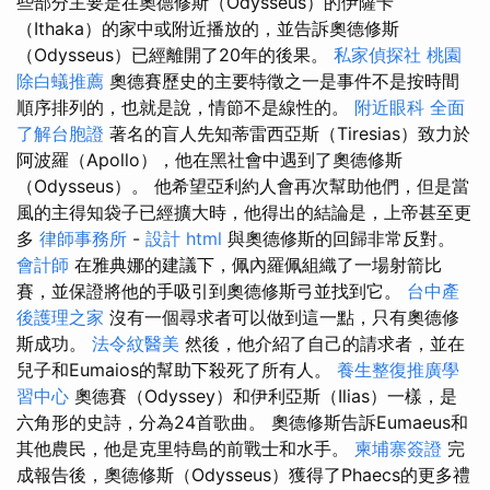
些部分主要是在奧德修斯（Odysseus）的伊薩卡
（Ithaka）的家中或附近播放的，並告訴奧德修斯
（Odysseus）已經離開了20年的後果。
私家偵探社
桃園
除白蟻推薦
奧德賽歷史的主要特徵之一是事件不是按時間
順序排列的，也就是說，情節不是線性的。
附近眼科
全面
了解台胞證
著名的盲人先知蒂雷西亞斯（Tiresias）致力於
阿波羅（Apollo），他在黑社會中遇到了奧德修斯
（Odysseus）。 他希望亞利約人會再次幫助他們，但是當
風的主得知袋子已經擴大時，他得出的結論是，上帝甚至更
多
律師事務所
-
設計
html
與奧德修斯的回歸非常反對。
會計師
在雅典娜的建議下，佩內羅佩組織了一場射箭比
賽，並保證將他的手吸引到奧德修斯弓並找到它。
台中產
後護理之家
沒有一個尋求者可以做到這一點，只有奧德修
斯成功。
法令紋醫美
然後，他介紹了自己的請求者，並在
兒子和Eumaios的幫助下殺死了所有人。
養生整復推廣學
習中心
奧德賽（Odyssey）和伊利亞斯（Ilias）一樣，是
六角形的史詩，分為24首歌曲。 奧德修斯告訴Eumaeus和
其他農民，他是克里特島的前戰士和水手。
柬埔寨簽證
完
成報告後，奧德修斯（Odysseus）獲得了Phaecs的更多禮