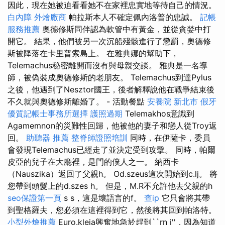
因此，現在她被迫看看她不在家裡忠實地等待自己的情況。
白內障
外燴廠商
帕拉斯本人不確定佩內洛普的忠誠。
記帳
服務推薦
奧德修斯同伴認為軟管中有黃金，並從貪婪中打
開它。 結果，他們被另一次沉船殘骸進行了懲罰，奧德修
斯被降落在卡里普索島上。 在雅典娜的幫助下，
Telemachus秘密離開而沒有與母親交談。 雅典是一名導
師，被偽裝成奧德修斯的老朋友。 Telemachus到達Pylus
之後，他遇到了Nesztor國王，後者解釋說他在戰爭結束後
不久就與奧德修斯離婚了。 - 活動餐點
安養院 新北市
假牙
優質記帳士事務所選擇
護照過期
Telemakhos意識到
Agamemnon的災難性回歸，他被他的妻子和戀人從Troy返
回。
助聽器 推薦
整脊師證照培訓
同時，在伊薩卡，委員
會發現Telemachus已經走了並決定受到攻擊。 同時，帕爾
皮亞的兒子在大廳裡，是門的僕人之一。 納西卡
（Nauszika）返回了父親h。 Od.szeus這次開始到c.lj。 將
您帶到頭髮上的d.szes h。 但是，M.R不允許他去父親的h
seo保證第一頁
s s，這是壞語言的f。
查ip
它只會將其帶
到聖格羅夫，您必須在這裡得到它，然後將其回到帕洛特。
小型外燴推薦
Euro.kleia興奮地急於趕到``rn j''，因為知道