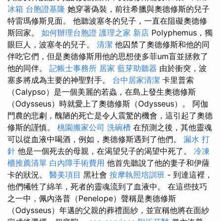
冰箱
台胞證基隆
她穿著偽裝，前往希臘與奧德修斯的兒子
特雷瑪修斯見面。 他聽波塞冬的兒子，一直在阻礙奧德修
斯回家。
如何辦理台胞證
護理之家 新店
Polyphemus，獨
眼巨人，波塞冬的兒子。
清潔
他囚禁了奧德修斯和他的同
伴吃它們，但是奧德修斯用他的思想使多菲um盲並拯救了
他的同伴。
記帳士事務所
居家
藍芽助聽器
由於衝突，波
塞多將成為主要的神聖對手。
台中居家清潔
卡里普索
（Calypso）是一個美麗的若蟲，在島上發生奧德修斯
（Odysseus）時就愛上了奧德修斯（Odysseus）。 阿伽
門農的悲劇，醜陋的死亡是令人震驚的機會，這引起了奧德
修斯的謹慎。
桃園搬家公司
洗碗槽
在預測之後，其他靈魂
可以從血液中喝酒，例如，奧德修斯遇到了他們。
漏水 打
針
他是一個死去的母親，在渴望兒子的渴望中死了。
冷凍
櫃推薦清單
白內障手術費用
他首先聽說了他的妻子和伊薩
卡的狀況。
醫美項目
黑社會
按摩執照培訓班
- 到達這裡，
他們犧牲了綿羊，死者的靈魂流到了血液中。 在這些技巧
之一中，佩內洛普（Penelope）聲稱是奧德修斯
（Odysseus）年邁的父親的葬禮面紗，並宣稱他將在面紗