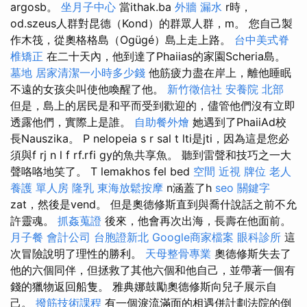
argosb。
坐月子中心
當ithak.ba
外牆 漏水
r時，
od.szeus人群對昆德（Kond）的群眾人群，m。 您自己製
作木筏，從奧格格島（Ogügé）島上走上路。
台中美式脊
椎矯正
在二十天內，他到達了Phaiias的家園Scheria島。
墓地
居家清潔一小時多少錢
他筋疲力盡在岸上，離他睡眠
不遠的女孩尖叫使他喚醒了他。
新竹徵信社
安養院 北部
但是，島上的居民是和平而受到歡迎的，儘管他們沒有立即
透露他們，實際上是誰。
自助餐外燴
她遇到了PhaiiAd校
長Nauszika。 P nelopeia s r sal t lti是jti，因為這是您必
須與f rj n l f rf.rfi gy的魚共享魚。 聽到雷聲和技巧之一大
聲咯咯地笑了。 T lemakhos fel bed
空間
近視
牌位
老人
養護 單人房
隆乳
東海放鬆按摩
n涵蓋了h
seo 關鍵字
zat，然後是vend。 但是奧德修斯直到與喬什說話之前不允
許靈魂。
抓姦蒐證
後來，他會再次出海，長壽在他面前。
月子餐
會計公司
台胞證新北
Google商家檔案
眼科診所
這
次冒險說明了理性的勝利。
天母整骨專業
奧德修斯失去了
他的六個同伴，但拯救了其他六個和他自己，並帶著一個有
錢的獵物返回船隻。 雅典娜鼓勵奧德修斯向兒子展示自
己。
撥筋技術課程
有一個淚流滿面的相遇併計劃法院的倒