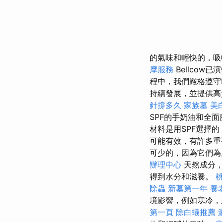
的氣味和輕快的，吸
摩服務
Bellco
程中，我們嚴格遵守
持續發展，並提供高
針撐多久
家族墓
美
SPF的手奶油和全
材料是用SPF選擇
可能有效，有許多重
可少的，因為它們為
辦理中心
天然成分，
得到水分和滋養。
除蟲
新墓第一年
養
境影響，例如寒冷，
第一頁
除白蟻推薦