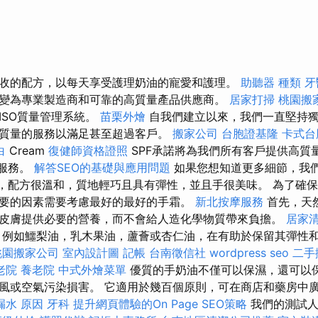
收的配方，以每天享受護理奶油的寵愛和護理。
助聽器 種類
牙
w已演變為專業製造商和可靠的高質量產品供應商。
居家打掃
桃園搬
ISO質量管理系統。
苗栗外燴
自我們建立以來，我們一直堅持
質量的服務以滿足甚至超過客戶。
搬家公司
台胞證基隆
卡式台
白
Cream
復健師資格證照
SPF承諾將為我們所有客戶提供高質
面服務。
解答SEO的基礎與應用問題
如果您想知道更多細節，我
的，配方很溫和，質地輕巧且具有彈性，並且手很美味。 為了確
要的因素需要考慮最好的最好的手霜。
新北按摩服務
首先，天
皮膚提供必要的營養，而不會給人造化學物質帶來負擔。
居家
例如鱷梨油，乳木果油，蘆薈或杏仁油，在有助於保留其彈性
桃園搬家公司
室內設計圖
記帳
台南徵信社
wordpress seo
二手
老院
養老院
中式外燴菜單
優質的手奶油不僅可以保濕，還可以
風或空氣污染損害。 它適用於幾百個原則，可在商店和藥房中
漏水 原因
牙科
提升網頁體驗的On Page SEO策略
我們的測試人