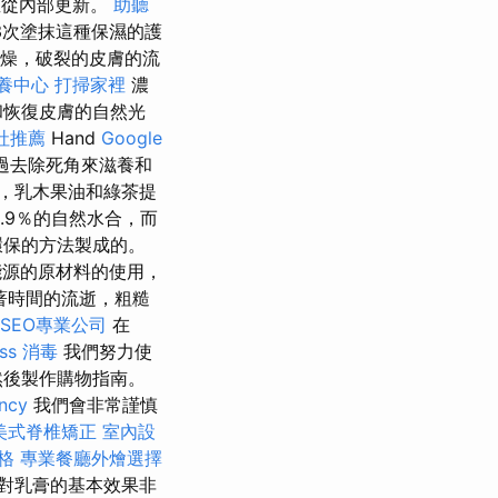
並從內部更新。
助聽
3次塗抹這種保濕的護
愈乾燥，破裂的皮膚的流
養中心
打掃家裡
濃
和恢復皮膚的自然光
社推薦
Hand
Google
過去除死角來滋養和
，乳木果油和綠茶提
.9％的自然水合，而
環保的方法製成的。
能源的原材料的使用，
著時間的流逝，粗糙
SEO專業公司
在
ss
消毒
我們努力使
然後製作購物指南。
ncy
我們會非常謹慎
美式脊椎矯正
室內設
格
專業餐廳外燴選擇
員對乳膏的基本效果非