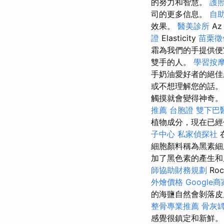
的努力和智慧。
護
司的更多信息。
自
效果。
醫美診所
A
證
Elasticity
苗栗徵
霜為我們的手提供便
雙手的人。
學習按
手奶油愛好者的絕
或不想理解您的話
觸摸就會變得神奇
推薦
台胞證
雙下巴
植物成分，現在已經
子中心
私家偵探社
細胞顏料稱為黑素細
加了黑色素的產生和
師協助財務規劃
Roc
外燴價格
Googl
的海鹽自然會剝落皮
整骨專業推薦
骨灰
感覺很鎮定和新鮮