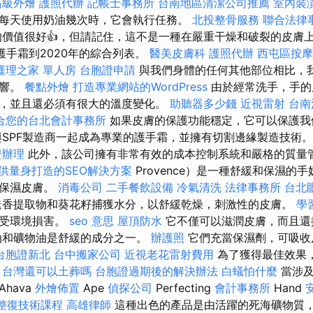
高級外燴
護照代辦
記帳士事務所
台南地區清潔公司推薦
室內裝
每天使用奶油幾次時，它會執行任務。
北投整骨服務
聯合法律
價值很好👍，但請記住，這不是一種在嚴重干燥和破裂的皮膚
F護手霜到2020年的綜合列表。
醫美皮膚科
護照代辦
西屯區按
護理之家 單人房
台胞證申請
與我們身體的任何其他部位相比，
影響。
餐點外燴
打造專業網站的WordPress
由於經常洗手，手的
，並且還必須有很大的溫度變化。
助聽器多少錢
近視雷射
台南
合您的台北會計事務所
如果皮膚的保護功能穩定，它可以保護我
與SPF製造商一起成為專業的護手霜，並擁有切割邊緣製造技術
證辦理
此外，該公司擁有非常有效的成本控制系統和嚴格的質量
供量身打造的SEO解決方案
Provence）是一種舒緩和保濕的
和保濕皮膚。
消毒公司
二手餐飲設備
冷氣清洗
法律事務所
台北
迭香提取物和葵花籽捕獲水分，以舒緩乾燥，刺激性的皮膚。
學
免受環境損害。
seo 意思
屋頂防水
它不僅可以滋潤皮膚，而且還
油和礦物油是舒緩的成分之一。
辦護照
它們充當保濕劑，可吸收
台胞證新北
台中搬家公司
近視老花雷射費用
為了獲得最佳效果
。
台灣還可以土葬嗎
台胞證過期後的解決辦法
白蟻怕什麼
當涉及
hava
外燴佈置
Ape
偵探公司
Perfecting
會計事務所
Hand
整復技術課程
高雄律師
這種出色的產品是由活躍的死海礦物質