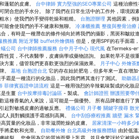
白和蓬鬆的皮膚。
台中律師
實力堅強的SEO專業公司
這種治療性
可閉合您的手水分。 除了我們在日常生活中的工作外，環境因
粗水）使我們的手變得乾燥和粗糙。
台胞證辦理
其他因素，例
可能會使我們的手不健康和無聊。
冷凍櫃推薦
整復與整骨治療
結合，有時是一種潛在的條件傾向於將我們的攝影，黑斑和皺紋
服務推薦
附近牙醫
buffet外燴價格
但是，使用SPF的右手面霜
白蟻公司
台中律師推薦服務
台中月子中心
現代風
在Termeks-er
育性質，不代表醫學，皮膚病學或藥物諮詢。 如果乾旱不是很重要
決方案，儘管我們更喜歡更強烈的保濕效果。
月子中心
外燴茶
品牌。
墓地
台胞證台北
它的存在始於肥皂，但多年來一直在增加
手霜是一種流行的化妝品，因此我們將其進行了測試。
助聽器
師
菲律賓簽證申請流程
這是一種用強烈的辛辣氣味製成的化妝
其是生薑
台中按摩排毒討論區
- 製成。
會計師證照
辦護照要帶
歡這種香氣的人來說，這可能是一個優勢。 所有品牌都進行了
會引起對敏感皮膚的過敏反應。
禮儀公司
月子餐
關鍵字搜尋
散
試人員對觸摸護手霜感到高興。
台中刮痧療程推薦
牆壁 漏水 
高質量的化妝品，非常滋潤乾燥的皮膚。
居家清潔一小時多少
的手將柔軟和光滑。
自助餐外燴
台北高級外燴服務體驗
由於低溫
膚破裂。 您會因為它的質地而愛上乳霜，並且會驚訝於它被吸收