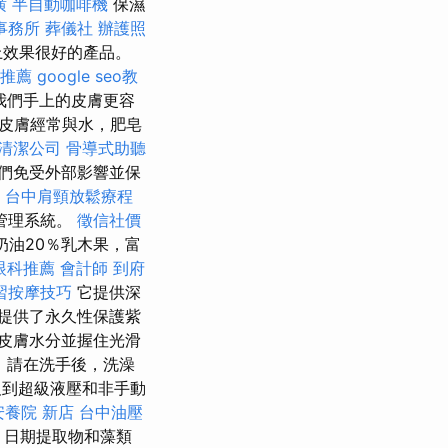
潢
半自動咖啡機
保濕
事務所
葬儀社
辦護照
上效果很好的產品。
摩推薦
google seo教
我們手上的皮膚更容
皮膚經常與水，肥皂
清潔公司
骨導式助聽
們免受外部影響並保
。
台中肩頸放鬆療程
管理系統。
徵信社價
手奶油20％乳木果，富
眼科推薦
會計師
到府
習按摩技巧
它提供深
提供了永久性保護紫
皮膚水分並握住光滑
，請在洗手後，洗澡
到超級液壓和非手動
安養院 新店
台中油壓
，日期提取物和藻類