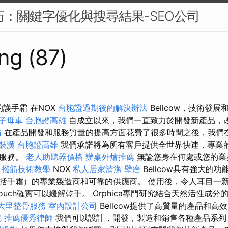
技巧：關鍵字優化與搜尋結果-SEO公司
ng (87)
的護手霜 在NOX
台胞證過期後的解決辦法
Bellcow，技術發
子母車
台胞證高雄
自成立以來，我們一直致力於開發新產品，
務
在產品開發和服務質量的提高方面花費了很多時間之後，我們
裝潢
台胞證高雄
我們承諾將為所有客戶提供全世界快速，專業
後服務。
老人助聽器價格
辦桌外燴推薦
無論您身在何處或您的業
。
撥筋技術教學
NOX
私人居家清潔
壁癌
Bellcow具有強大的
括手霜）的專業製造商和可靠的供應商。 使用後，令人耳目一
a Touch確實可以緩解乾手。 Orphica專門研究結合天然活性
大里整骨服務
室內設計公司
Bellcow提供了高質量的產品和
院
推薦優秀律師
我們可以設計，開發，製造和銷售各種產品系列