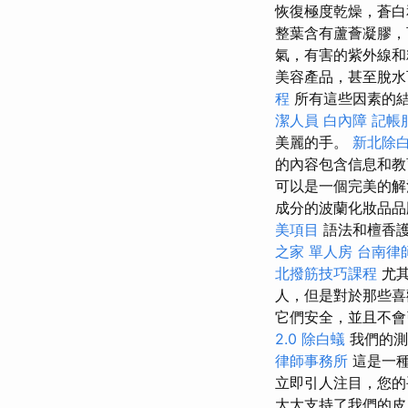
恢復極度乾燥，蒼
整葉含有蘆薈凝膠，
氣，有害的紫外線和
美容產品，甚至脫水
程
所有這些因素的
潔人員
白內障
記帳
美麗的手。
新北除
的內容包含信息和教
可以是一個完美的解
成分的波蘭化妝品
美項目
語法和檀香護
之家 單人房
台南律
北撥筋技巧課程
尤
人，但是對於那些喜
它們安全，並且不
2.0
除白蟻
我們的測
律師事務所
這是一種
立即引人注目，您
大大支持了我們的皮