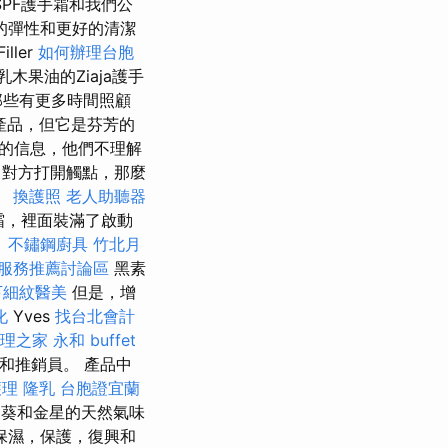
PF護手霜和我們公
的彈性和更好的清潔
iller
如何辦理台胞
木果油的Ziaja護手
那些有更多時間照顧
產品，但它是芬芳的
”的信息，他們不理解
對方打開觸點，那麼
。
換護照
老人助聽器
護手霜，裡面裝滿了啟動
。
不鏽鋼廚具
竹北月
服務推薦討論區
黑素
下細紋醫美
但是，增
化
Yves
找台北會計
理之家 永和
buffet
商和推銷員。 產品中
護理
隆乳
台胞證宜蘭
葵和金星的天然氣味
保濕，保護，復興和