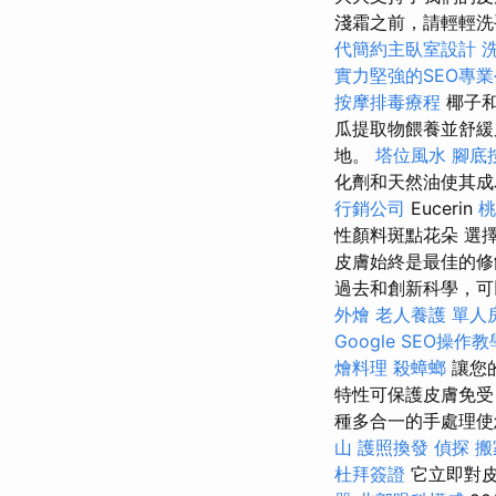
淺霜之前，請輕輕洗手，以
代簡約主臥室設計
實力堅強的SEO專
按摩排毒療程
椰子
瓜提取物餵養並舒緩
地。
塔位風水
腳底
化劑和天然油使其成為
行銷公司
Eucerin
桃
性顏料斑點花朵 選
皮膚始終是最佳的
過去和創新科學，
外燴
老人養護 單人
Google SEO操作教
燴料理
殺蟑螂
讓您
特性可保護皮膚免受
種多合一的手處理使
山
護照換發
偵探
搬
杜拜簽證
它立即對皮