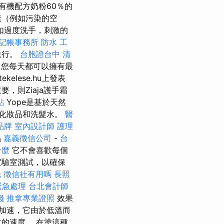
有機配方奶粉60％的
素（例如污染的空
如過度洗手，刺激的
記帳事務所
防水 工
進行。
台胞證台中
清
，您每天都可以擁有最
tekelese.hu上發表
，則Ziaja護手霜
點
Yope是基於天然
化妝品和洗髮水。
醫
品牌
室內設計師
護理
品
嘉義徵信公司
-
台
什麼
它不會喜歡每個
實驗室測試，以確保
光
徵信社有用嗎
長照
緊急處理
台北會計師
錢
推拿專業證照
效果
加速，它由於低溫而
的速度。 在塗這種