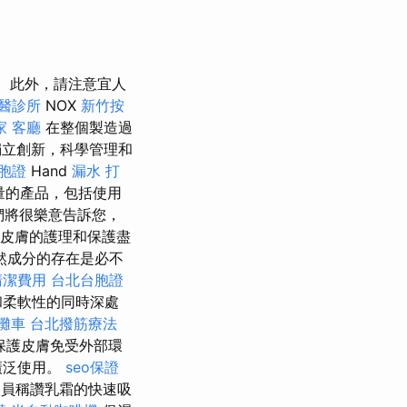
此外，請注意宜人
醫診所
NOX
新竹按
家
客廳
在整個製造過
獨立創新，科學管理和
胞證
Hand
漏水 打
量的產品，包括使用
們將很樂意告訴您，
保皮膚的護理和保護盡
然成分的存在是必不
清潔費用
台北台胞證
和柔軟性的同時深處
攤車
台北撥筋療法
保護皮膚免受外部環
廣泛使用。
seo保證
員稱讚乳霜的快速吸