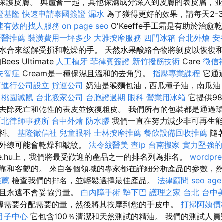
0保護皮膚。 與蘆薈一起，其他保濕成分深入到皮膚的表皮層，
證基隆
快速申請泰國簽證
漏水
為了獲得更好的效果，請每天2-
速有效的找人服務
on page seo
O'Keeffe手工霜是有助於治
牙醫推薦
裝潢費用一坪多少
大雅按摩服務
四門冰箱
台北外燴
安
水合來緩解受損和乾燥的手。 天然水果酸絡合物將剝皮以恢復
es Ultimate
人工植牙
菲律賓簽證
新竹撥筋技術
Care
徵信
失智症
Cream是一種保濕且溫和的去角質。
指壓專業課程
它通
何進行公司設立
貨運公司
奶油是猴麵包油，西瓜種子油，南瓜油
。
桃園滅鼠
台北搬家公司
台胞證過期
眼科
營業用冰箱
它提供98
去除死亡和乾性的表皮並恢復粗皮。 我們所有的包裝都是通過
新北律師事務所
台中外燴
防水膠
我們一直在努力減少非可再生
材料。
基隆徵信社
兒童眼科
士林按摩推薦
餐飲設備回收推薦
隨
紫外線可能會乾燥和皺紋。
法令紋醫美
查ip
台南搬家
實力堅強的
ekelese.hu上，我們將最受歡迎的產品之一的排名列為排名。
wordpre
靠和客觀的。 來自各個領域的專家都在詳細分析產品的參數，
推薦
檢查我們的排名，並輕鬆選擇最佳產品。
法律顧問
seo age
並且永遠不會妥協質量。
白內障手術
墊下巴
護理之家 台北
台中
據需要分配需要的量，然後將其按摩到您的手皮中。
打掃阿姨價
月子中心
它包含100％清潔和天然測試的精油。 我們的測試人