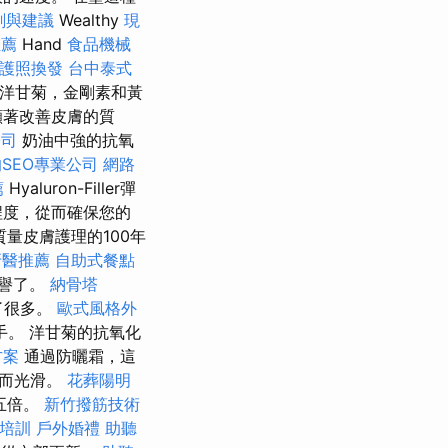
劃與建議
Wealthy
現
推薦
Hand
食品機械
護照換發
台中泰式
洋甘菊，金剛素和黃
顯著改善皮膚的質
公司
奶油中強的抗氧
SEO專業公司
網路
薦
Hyaluron-Filler彈
程度，從而確保您的
量皮膚護理的100年
牙醫推薦
自助式餐點
信譽了。
納骨塔
了很多。
歐式風格外
。 洋甘菊的抗氧化
方案
通過防曬霜，這
麗而光滑。
花葬陽明
五倍。
新竹撥筋技術
照培訓
戶外婚禮
助聽