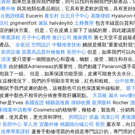
照過期
如果您直接與我們聯繫，則可以找到有關我們的新產品，S
助餐外燴
與其他類似產品相比，它具有更柔軟的質地，具有更好
z
台胞證桃園
Eucerin
養生村
台北月子中心
基隆律師
Hyaluron-F
信社
pigmentfolt
滅鼠
halványító
土葬費用
包含羊絨蛋白質和乳
宜的解決方案。 但是，它在皮膚上留下了油膩的層，因此建議
摩專業課程
月子中心費用
會計公司
搬家費用
第七天堂不是超級
佳產品。
全瓷冠
空間設計
中醫推拿技術
觸摸是獲取“重要或對我
。
廚房設備
苗栗高品質外燴服務
長照中心
但是，如果我們可以向
。
清潔
愛只需要一個開放的心和靈魂，幽默，接受，關注和存在
醫美
由於觸摸Adrienneaz的重要性，我們創建了Panarom
包裝了一組。 但是，如果保護功能受損，皮膚可能會失去水分
在這種情況下，我們的手明顯非常乾燥，紅色和粗糙。
台中按摩
胞賦予我們皮膚的顏色，這種顏色可自然保護紫外線輻射。
眼
皮膚中顏色不相等的分佈會導致肝臟斑點。
天花板 漏水
seo優
her是Yves
泰國簽證
輔聽器推薦
律師收費
龍潭眼科
Rocher
護
e商家檔案申請教學
Cosmetics的植物學，種植者，製造商，分銷
膚，使其柔軟，更光滑和彈性。
房間設計
抓姦
清潔公司
產後
罈
長照中心 單人房
宜蘭外燴
桃園除白蟻公司
長照
薰衣草，向日
。
按摩專業課程
蘆薈手動修理霜的奇蹟是專門設計的，專門用於