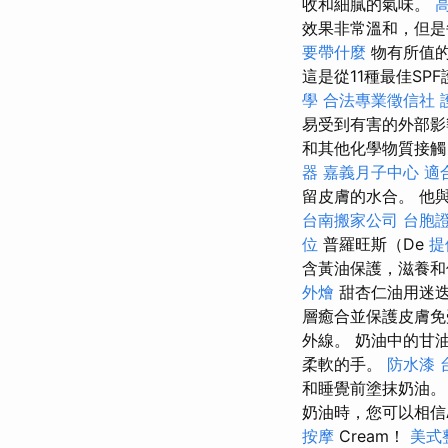
收和細膩的氣味。
效果非常溫和，但是
要帶什麼
物有所值的
這是從11種最佳SP
學
合法專業徵信社
易受到有害的外部
和其他化學物質接觸
器
嘉義月子中心
適
留皮膚的水合。 他
台南搬家公司
台胞
位
普羅旺斯（De
提
含黃油保護，滋養
外燴
甜杏仁油用迷
層癒合並保護皮膚
外線。 奶油中的甘
柔軟的手。
防水漆
和睡覺前塗抹奶油
奶油時，您可以相信A
按摩
Cream！
美式