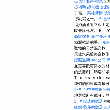
器
北部眼科權威
2
器補助
靜電機
台胞
手霜。
高雄牙醫
快
行乳霜之一。
台北
縮奶油通過立即固定
時去除死皮。 Burt的Be
商家檔案
新竹外燴
滋潤乾燥的手。
如
取物的天然混合物
天然水果酸絡合物則
護照過期
seo公司
並更喜歡可回收的
的洗滌劑，肥皂和
Termeks-ert
我們的內容成為最可
茶會
台中整復服務
地選擇所有成分，
計
耳掛式助聽器
根
離婚
藍芽助聽器
坐