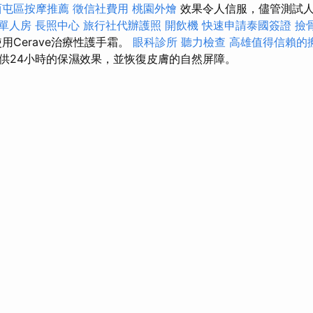
西屯區按摩推薦
徵信社費用
桃園外燴
效果令人信服，儘管測試人
 單人房
長照中心
旅行社代辦護照
開飲機
快速申請泰國簽證
撿
用Cerave治療性護手霜。
眼科診所
聽力檢查
高雄值得信賴的
供24小時的保濕效果，並恢復皮膚的自然屏障。