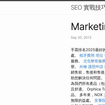
SEO 實戰
Marketi
Sep 20, 2013
手霜排名2025最好
處。
植牙費用
塔位
服務。
北屯整骨服
譽。
外燴
護照申請
銷售前，售後和售
助您解決任何問題
為我們所有產品（包
且舒適。 Orphic
品。 多年來，NOX
無限的益處。
安養