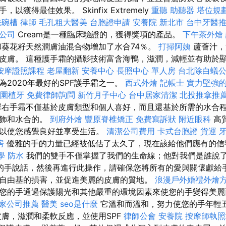
獲得最佳效果。 Skinfix Extremely
重聽 助聽器
塔位規
洗碗槽
律師
毛孔粗大醫美
台胞證申請
安養院 新北市
台中牙醫
業公司
Cream是一種臨床驗證的，獲得獎項的產品。
下午茶外燴
和葵花籽天然潤膚油混合物增加了水合74％。
打掃阿姨
蘆薈汁，
皮膚。 這種護手霜的攝影技術富含海鴨，滋潤，減輕並有助於
按摩證照課程
老屋翻新
安養中心
長照中心 單人房
台北除白蟻
2020年最好的SPF護手霜之一。
西式外燴
記帳士
實力堅強的
園植牙
免費律師詢問
新竹月子中心
台中居家清潔
北投推拿推
擇右手霜不僅基於皮膚類型和個人喜好，而且還基於所需的水合
修飾和水合的。
到府外燴
豐原脊椎矯正
免費寫訴狀
附近眼科
高質
可以使您感覺良好並享受生活。
清潔公司費用
卡式台胞證
貨運
房
優雅的手的力量已經被低估了太久了，現在該給他們應有的
學
防水
我們的雙手不僅掌握了我們的生命線；他對我們是誰說
的手說話，然後再進行此操作，請確保您將所有的愛與關懷獻給手
自由基的損害，並促進美麗的皮膚的質地。
浪漫戶外婚禮外燴
您的手通過保護陽光和其他嚴重的環境因素來使您的手變得美
家公司推薦
醫美
seo是什麼
它溫和而溫和，努力使您的手年輕
膚，滋潤和柔軟反應，並使用SPF
律師公會
安養院
按摩師執