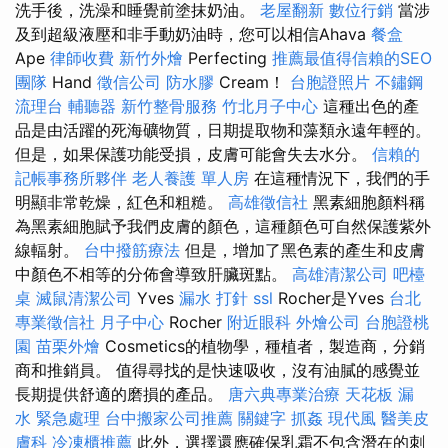
洗手後，洗澡和睡覺前塗抹奶油。
老屋翻新
數位行銷
當涉
及到超級液壓和非手動奶油時，您可以相信Ahava
餐盒
Ape
律師收費
新竹外燴
Perfecting
推薦最值得信賴的SEO
團隊
Hand
徵信公司
防水膠
Cream！
台胞證照片
不鏽鋼
流理台
輔聽器
新竹整骨服務
竹北月子中心
這種出色的產
品是由活躍的死海礦物質，日期提取物和藻類永遠年輕的。
但是，如果保護功能受損，皮膚可能會失去水分。
信賴的
記帳事務所夥伴
老人養護 單人房
在這種情況下，我們的手
明顯非常乾燥，紅色和粗糙。
高雄徵信社
黑素細胞顏料稱
為黑素細胞賦予我們皮膚的顏色，這種顏色可自然保護紫外
線輻射。
台中撥筋療法
但是，增加了黑色素的產生和皮膚
中顏色不相等的分佈會導致肝臟斑點。
高雄清潔公司
吧檯
桌
滅鼠清潔公司
Yves
漏水 打針
ssl
Rocher是Yves
台北
專業徵信社
月子中心
Rocher
附近眼科
外燴公司
台胞證桃
園
苗栗外燴
Cosmetics的植物學，種植者，製造商，分銷
商和推銷員。 值得尋找的是快速吸收，沒有油膩的感覺並
長期提供舒適的磨損的產品。
唐六典專業治療
天花板 漏
水 緊急處理
台中搬家公司推薦
關鍵字
抓姦
現代風
醫美皮
膚科
冷凍櫃推薦
此外，選擇還應確保乳霜不包含潛在的刺