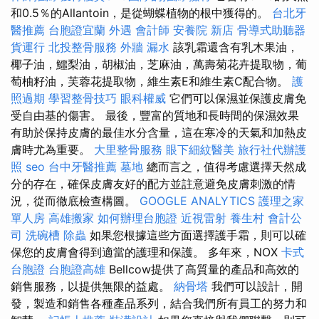
和0.5％的Allantoin，是從蝴蝶植物的根中獲得的。
台北牙
醫推薦
台胞證宜蘭
外遇
會計師
安養院 新店
骨導式助聽器
貨運行
北投整骨服務
外牆 漏水
該乳霜還含有乳木果油，
椰子油，鱷梨油，胡椒油，芝麻油，萬壽菊花卉提取物，葡
萄柚籽油，芙蓉花提取物，維生素E和維生素C配合物。
護
照過期
學習整骨技巧
眼科權威
它們可以保濕並保護皮膚免
受自由基的傷害。 最後，豐富的質地和長時間的保濕效果
有助於保持皮膚的最佳水分含量，這在寒冷的天氣和加熱皮
膚時尤為重要。
大里整骨服務
眼下細紋醫美
旅行社代辦護
照
seo
台中牙醫推薦
墓地
總而言之，值得考慮選擇天然成
分的存在，確保皮膚友好的配方並註意避免皮膚刺激的情
況，從而徹底檢查構圖。
GOOGLE ANALYTICS
護理之家
單人房
高雄搬家
如何辦理台胞證
近視雷射
養生村
會計公
司
洗碗槽
除蟲
如果您根據這些方面選擇護手霜，則可以確
保您的皮膚會得到適當的護理和保護。 多年來，NOX
卡式
台胞證
台胞證高雄
Bellcow提供了高質量的產品和高效的
銷售服務，以提供無限的益處。
納骨塔
我們可以設計，開
發，製造和銷售各種產品系列，結合我們所有員工的努力和