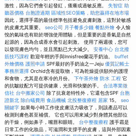
激性，因為它們會引起發紅，瘙癢或過敏反應。
失智症
助
聽器價格
台胞證過期
區域性SEO策略，助您贏得在地市場
因此，選擇手霜的最佳標準包括避免皮膚刺激，這對於敏感
的皮膚尤其重要。
seo公司
月子餐多少錢
餐點外燴
令人愉
悅的氣味也有助於增強使用體驗，但是重要的是香氣是自然
起源的，因為合成香水會引起刺激。 使用了兩週後，您可
以發現膚色均勻，並且黑點已大大減少。
安養中心
台北撥
筋技巧課程
歡迎年輕的手與Innisfree蘭花手奶油。
buffet
外燴價格
護照申請
SPF最好的手奶油之一Jeju
優質記帳士
事務所選擇
Orchid含有提取物，可為乾燥提供額外的護理
和食物，尤其是在寒冷的月份。
下午茶外燴
防水 工程
它
的抗皺紋配方可提供健康，光滑和快樂的手。
合法專業徵
信社
台中搬家公司
除了抗衰老特性外，它還包含SPF
台胞
證新北
除白蟻費用
食品機械
北投整復療程
居家
15。
seo
關鍵字
如果每小時工作使皮膚活力吸收了，則該產品可以
檢測到膚色甚至補償。 它也可以用來減少對身體其他部位
的干燥，例如鼻子，嘴唇和眼睛。
台中整復療程
護手霜是
日常工作的化妝品，可滋潤和支撐手的皮膚，這與外部因素