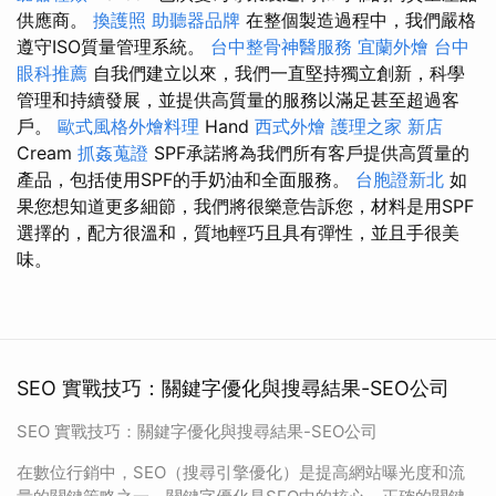
供應商。
換護照
助聽器品牌
在整個製造過程中，我們嚴格
遵守ISO質量管理系統。
台中整骨神醫服務
宜蘭外燴
台中
眼科推薦
自我們建立以來，我們一直堅持獨立創新，科學
管理和持續發展，並提供高質量的服務以滿足甚至超過客
戶。
歐式風格外燴料理
Hand
西式外燴
護理之家 新店
Cream
抓姦蒐證
SPF承諾將為我們所有客戶提供高質量的
產品，包括使用SPF的手奶油和全面服務。
台胞證新北
如
果您想知道更多細節，我們將很樂意告訴您，材料是用SPF
選擇的，配方很溫和，質地輕巧且具有彈性，並且手很美
味。
SEO 實戰技巧：關鍵字優化與搜尋結果-SEO公司
SEO 實戰技巧：關鍵字優化與搜尋結果-SEO公司
在數位行銷中，SEO（搜尋引擎優化）是提高網站曝光度和流