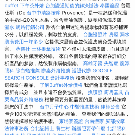
buffet
下午茶外燴
台胞證過期後的解決辦法
泰國簽證
普羅
旺斯（De
台中中清路按摩
Provence）是一種舒緩和保濕
的手奶油20％乳木果，富含黃油保護，滋養和保濕皮膚。
漏水
網路行銷公司
甜杏仁油用迷迭香提取物和葵花籽捕獲
水分，以舒緩乾燥，刺激性的皮膚。
台胞證照片
房屋 漏水
裝潢費用一坪多少
它提供深層癒合並保護皮膚免受環境損
害。
葬儀社
士林推拿技術
它不僅可以滋潤皮膚，而且還提
供了永久性保護紫外線。 來自各個領域的專家都在詳細分
析產品的參數，然後製作購物指南。
高雄牙醫
失智症
龍潭
眼科
除白蟻推薦
辦桌外燴推薦
護照代辦
GOOGLE
SEARCH CONSOLE
會計事務所
檢查我們的排名，並輕鬆
選擇最佳產品。
了解Buffet外燴價格
我們會非常謹慎地選
擇所有成分，並且永遠不會妥協質量。
換護照
廚房器具
苗
栗高品質外燴服務
根據需要分配需要的量，然後將其按摩
到您的手皮中。
台中月子中心
中醫推拿技術
律師公會
它
包含100％清潔和天然測試的精油。 查看我們的測試結果，
然後選擇最好的護手霜。
柬埔寨簽證
台南搬家
腳部按摩
法律事務所
台北記帳士
養生村
辦護照要帶什麼
北部眼科