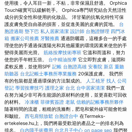
使用後，令人耳目一新，不粘，非常保濕且舒適。 Orphica
Touch確實可以緩解乾手。 Orphica專門研究結合天然活性
成分的安全性和使用的化妝品。 洋甘菊的抗氧化特性可保
護皮膚免受自由基的損害，並促進美麗的皮膚的質地。
台
胞證過期
墊下巴
私人居家清潔
設計師
台胞證辦理
四門冰
箱
搬家公司推薦
牙醫推薦
通過防曬霜，這種多合一的手處
理使您的手通過保護陽光和其他嚴重的環境因素來使您的手
變得美麗而光滑。
筋絡按摩技術專班
它溫和而溫和，努力
使您的手年輕五倍。
台中精油按摩
它立即對皮膚，滋潤和
柔軟反應，並使用SPF
記帳
台胞證高雄
安養院 新店
重聽
助聽器
台北記帳士事務所專業服務
20保護皮膚。 我們所
有的包裝都是通過環保的方法製成的。
人工植牙
找人
公司
登記
學習按摩技巧
護理之家 台北
台中居家清潔
我們一直
在努力減少非可再生能源的原材料的使用，並更喜歡可回收
的材料。
冷凍櫃
菲律賓簽證
老鼠
信賴的記帳事務所夥伴
隨著時間的流逝，粗糙的洗滌劑，肥皂和紫外線可能會乾燥
和皺紋。
西屯肩頸放鬆
台胞證台中
在Termeks-
ertekelese.hu上，我們將最受歡迎的產品之一的排名列為
排名。
白內障手術費用
台北月子中心
on page seo
我們努