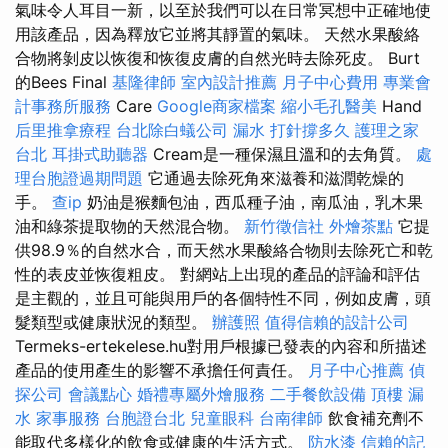
氣味令人耳目一新，以至於我們可以在日常冥想中正確地使
用該產品，因為釋放它並將其靜置的氣味。 天然水果酸絡
合物將剝皮以恢復和恢復皮膚的自然光時去除死皮。 Burt
的Bees Final
基隆律師
室內設計推薦
月子中心費用
專業會
計事務所服務
Care
Google商家檔案
縮小毛孔醫美
Hand
后里推拿療程
台北除白蟻公司
漏水 打針撐多久
護理之家
台北
耳掛式助聽器
Cream是一種保濕且溫和的去角質。
處
理台胞證過期問題
它通過去除死角來滋養和滋潤乾燥的
手。
查ip
奶油是猴麵包油，西瓜種子油，南瓜油，乳木果
油和綠茶提取物的天然混合物。
新竹徵信社
外燴茶點
它提
供98.9％的自然水合，而天然水果酸絡合物則去除死亡和乾
性的表皮並恢復粗皮。 對網站上出現的產品的評論和評估
是主觀的，並且可能與用戶的各個特性不同，例如皮膚，頭
髮類型或健康狀況的類型。
辦護照
值得信賴的設計公司
Termeks-ertekelese.hu對用戶根據已發表的內容和所描述
產品的使用產生的影響不承擔任何責任。
月子中心推薦
偵
探公司
會議點心
婚禮專屬外燴服務
二手餐飲設備
頂樓 漏
水
家事服務
台胞證台北
兒童眼科
台南律師
飲食補充劑不
能取代多樣化的飲食或健康的生活方式。
防水漆
信賴的記