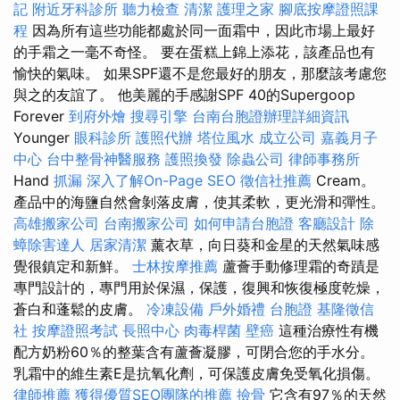
記
附近牙科診所
聽力檢查
清潔
護理之家
腳底按摩證照課
程
因為所有這些功能都處於同一面霜中，因此市場上最好
的手霜之一毫不奇怪。 要在蛋糕上錦上添花，該產品也有
愉快的氣味。 如果SPF還不是您最好的朋友，那麼該考慮您
與之的友誼了。 他美麗的手感謝SPF 40的Supergoop
Forever
到府外燴
搜尋引擎
台南台胞證辦理詳細資訊
Younger
眼科診所
護照代辦
塔位風水
成立公司
嘉義月子
中心
台中整骨神醫服務
護照換發
除蟲公司
律師事務所
Hand
抓漏
深入了解On-Page SEO
徵信社推薦
Cream。
產品中的海鹽自然會剝落皮膚，使其柔軟，更光滑和彈性。
高雄搬家公司
台南搬家公司
如何申請台胞證
客廳設計
除
蟑除害達人
居家清潔
薰衣草，向日葵和金星的天然氣味感
覺很鎮定和新鮮。
士林按摩推薦
蘆薈手動修理霜的奇蹟是
專門設計的，專門用於保濕，保護，復興和恢復極度乾燥，
蒼白和蓬鬆的皮膚。
冷凍設備
戶外婚禮
台胞證
基隆徵信
社
按摩證照考試
長照中心
肉毒桿菌
壁癌
這種治療性有機
配方奶粉60％的整葉含有蘆薈凝膠，可閉合您的手水分。
乳霜中的維生素E是抗氧化劑，可保護皮膚免受氧化損傷。
律師推薦
獲得優質SEO團隊的推薦
撿骨
它含有97％的天然