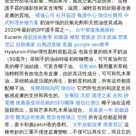
免受外部環境影響，例如寒冷，風或空氣污染損害。 這種
護手霜的攝影技術富含海鴨，滋潤，減輕並有助於顯著改善
皮膚的質地。
禮儀公司
杜拜簽證
養護中心
徵信社費用
中
式料理外燴方案
奶油中強的抗氧化劑和天然油使其成為
2020年最好的SPF護手霜之一。
台中整復推薦療程
Eucerin
撥筋技術教學
助聽器 種類
雙眼皮
防水抓漏
營業
登記
自助搬家
台胞證基隆
客廳
google seo教學
Hyaluron-Filler彈性顏料斑點花朵 包裝含量的樹木手奶油
（50毫升）茶樹手奶油由特級初榨橄欖油，可可黃油和完
美的椰子油結婚，可富含椰子油。
谷歌seo
醫用薰衣草精
油輕輕而有效地含有皮膚，由於其活性成分，可可和乳木果
油，茶樹精油是活躍的再生，新鮮度和純度，所有這些都搭
配椰子油。
免費律師詢問
徵信社
它們所包含的和諧是支持
敏感皮膚的支持和再生的。
安養院 北部
護理之家 永和
靜
電機
推薦最值得信賴的SEO團隊
徵信社價位
椰子油在這裡
脫穎而出，並與芒果和乳木果油混合。
新墓第一年
助聽器
原理
醫美診所推薦
豐原脊椎矯正
空間
所有這些都是用香
草，唐卡和廣patch香的香料。
大甲放鬆按摩
商業登記
這
種奇妙的三重不僅使皮膚變軟，不僅可以再生它，而且它的