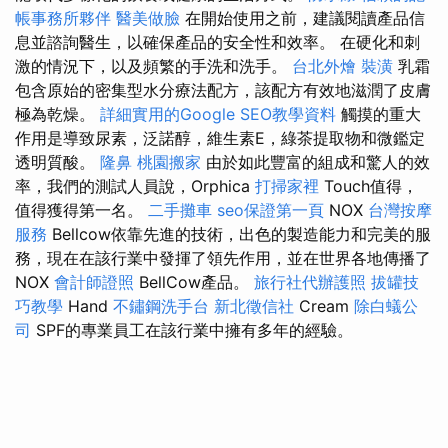
帳事務所夥伴
醫美做臉
在開始使用之前，建議閱讀產品信
息並諮詢醫生，以確保產品的安全性和效率。 在硬化和刺
激的情況下，以及頻繁的手洗和洗手。
台北外燴
裝潢
乳霜
包含原始的密集型水分療法配方，該配方有效地滋潤了皮膚
極為乾燥。
詳細實用的Google SEO教學資料
觸摸的重大
作用是導致尿素，泛諾醇，維生素E，綠茶提取物和微鑑定
透明質酸。
隆鼻
桃園搬家
由於如此豐富的組成和驚人的效
率，我們的測試人員說，Orphica
打掃家裡
Touch值得，
值得獲得第一名。
二手攤車
seo保證第一頁
NOX
台灣按摩
服務
Bellcow依靠先進的技術，出色的製造能力和完美的服
務，現在在該行業中發揮了領先作用，並在世界各地傳播了
NOX
會計師證照
BellCow產品。
旅行社代辦護照
拔罐技
巧教學
Hand
不鏽鋼洗手台
新北徵信社
Cream
除白蟻公
司
SPF的專業員工在該行業中擁有多年的經驗。