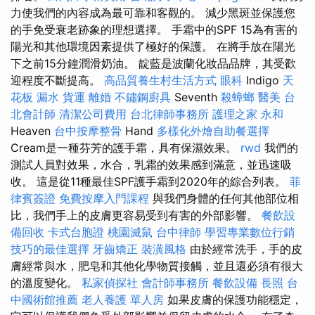
力使我們的內容成為最可靠和客觀的。 減少黑斑並保護您
的手免受衰老跡象的理想選擇。 手霜中的SPF 15為有害的
陽光和其他環境因素提供了極好的保護。 在將手放在陽光
下之前15分鐘潤滑奶油。 靛藍是波蘭化妝品品牌，其受歡
迎程度不斷提高。
高品質養生村生活方式
眼科
Indigo
天
花板 漏水
貨運
離婚
不鏽鋼廚具
Seventh
殺蟑螂
醫美
台
北會計師
清潔公司費用
台北律師事務所
護理之家 永和
Heaven
台中按摩整骨
Hand
多樣化外燴自助餐選擇
Cream是一種芬芳的護手霜，具有保濕效果。
rwd
我們的
測試人員對效果，水合，乳霜的效果感到滿意，並迅速吸
收。 這是從11種最佳SPF護手霜到2020年的綜合列表。
菲
律賓簽證
免費按摩入門課程
與我們身體的任何其他部位相
比，我們手上的皮膚更容易受到有害的外部影響。
餐飲設
備回收
卡式台胞證
桃園滅鼠
台中律師
學習專業數位行銷
技巧的最佳選擇
牙齒矯正
裝潢風格
由於經常洗手，手的皮
膚經常與水，肥皂和其他化學物質接觸，並且還必須有很大
的溫度變化。
私家偵探社
會計師事務所
餐飲設備
長照
台
中國術館推薦
老人養護 單人房
如果皮膚的保護功能穩定，