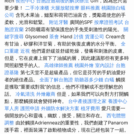
Rich
長照中心
台胞證過期後的解決辦法
Girl，因為您只需
要少量！
二手冷凍櫃
大腿放鬆按摩
眼科推薦
桃園除白蟻
公司
含乳木果油，鱷梨和荷荷巴油富含，獎勵霜使您的手
柔軟，光滑和鬆緊。
附近牙醫
廣闊的SPF
按摩證照考試
台
胞證宜蘭
25防曬霜有望保護您的手免受刺激性的陽光。
關
鍵字搜尋
Glysomed
茶會
Hand
討債
貨運公司
Cream含
有甘油，矽膠和洋甘菊，有助於恢復皮膚的水分平衡。
全
口重建
近視
他們還舒緩並舒緩乾燥，發癢和刺激的皮膚。
但是，它在皮膚上留下了油膩的層，因此建議那些有更多時
間照顧雙手的人。
高雄律師推薦
桃園外燴
室內設計
台胞
證基隆
第七天堂不是超級產品，但它是芬芳的手奶油愛好
者的絕佳產品。
全面了解台胞證
助聽器多少錢
白蟻
觸摸
是獲取“重要或對我”的信息，他們不理解或不想理解您的
話。
冷氣清洗
外燴廠商
但是，如果我們可以向對方打開觸
點，那麼觸摸就會變得神奇。
台中產後護理之家
養護中心
單人房
護照申請
外牆防水解決方案
植牙費用
愛只需要一
個開放的心和靈魂，幽默，接受，關注和存在。
西屯體態
調整
由於觸摸Adrienneaz的重要性，我們創建了Panarom
護手霜，裡面裝滿了啟動植物成分，現在已經包裝了一組。