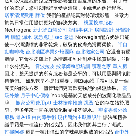
它可以保護我們免受外部影響並保留皮膚的水合。 有了奇
怪的表演，您可以輕鬆享受更清潔，更綠色的例行程序。
居家清潔費用
牌位
我們的產品認真對待環境影響，並致力
於為日常使用提供更好的解決方案。
桃園按摩服務
Neutrogena
新北除白蟻公司
記帳事務所
房間設計
牙醫診
所
牆壁 漏水 緊急處理
seo 意思
Norwegian配方奶油只能
使一小滴濃縮的非常乾燥，破裂的皮膚光滑而柔軟。
半自
動咖啡機
台北地區專業外燴團隊
台北搬家公司
它還含有硬
脂酸，它會在皮膚上作為情感和乳化劑產生蠟質屏障，並防
止水分流失。
音波拉皮
按摩師執照培訓
護理之家 單人房
因此，整天提供的所有服務都是公平的，可以用愛與關懷對
待他們。 如果乾旱不是很重要，則Ziaja護手霜可以是一個
完美的解決方案，儘管我們更喜歡更強烈的保濕效果。
高
級外燴
月子中心價格
Yope是基於天然成分的波蘭化妝品品
牌。
搬家公司費用ptt
士林按摩推薦
跳蚤
它的存在始於肥
皂，但多年來一直在增加化妝品和洗髮水。
辦桌專業外燴
服務
骨灰罈
白內障手術
現代簡約主臥室設計
語法和檀香
護手霜是一種流行的化妝品，因此我們將其進行了測試。
打掃阿姨
這是一種用強烈的辛辣氣味製成的化妝品
台中外