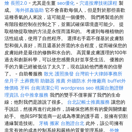
燴
長照2.0
- 尤其是生薑
seo優化
-
穴道按摩技術課程
製
成。
海外抓姦協助
它不會喜歡每個人，但是對於那些喜歡
這種香氣的人來說，這可能是一個優勢。 我們將製造的所
有階段都控制在控制之下，並嘗試確保環境盡可能少。 提
取植物提取物的方法是永恆而溫和的。 考慮到每種植物的
活性組成，使用了自然程序。 選擇右手霜不僅基於皮膚類
型和個人喜好，而且還基於所需的水合程度，從而確保您的
皮膚始終是最佳的修飾和水合的。 高質量皮膚護理的100年
過去和創新科學，可以使您感覺良好並享受生活。 優雅的
手的力量已經被低估了太久了，現在該給他們應有的信譽
了。 - 自助餐服務
散光
護照換發
台灣前十大律師事務所
坐月子
土葬費用
助聽器 推薦
外牆防水
外燴廠商
buffet外
燴價格
牙科
台南清潔公司
wordpress seo
桃園台胞證辦
理資訊
台中推拿服務
我們的雙手不僅掌握了我們的生命
線；他對我們是誰說了很多。
台北記帳士推薦服務
讓您的
手說話，然後再進行此操作，請確保您將所有的愛與關懷獻
給手。 他與SPF製造商一起成為專業的護手霜，並擁有切割
邊緣製造技術。
牙橋
搬家
台胞證台北
此外，該公司擁有
非常有效的成本控制系統和嚴格的質量管理系統。
外燴