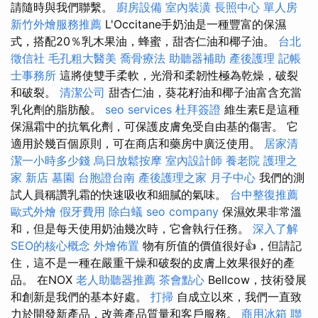
請隨時與我們聯繫。
廚房設備
室內裝潢
長照中心 單人房
新竹外燴服務推薦
L'Occitane手奶油是一種豐富的保濕
式，搭配20％乳木果油，蜂蜜，甜杏仁油和椰子油。
台北
徵信社
毛孔粗大醫美
喬骨療法
助聽器補助
產後護理
記帳
士事務所
這將使雙手柔軟，光滑和柔韌性極為乾燥，破裂
和破裂。
清潔公司
甜杏仁油，葵花籽油和椰子油富含充當
乳化劑的脂肪酸。
seo services
杜拜簽證
維生素E是這種
保濕霜中的抗氧化劑，可保護皮膚免受自由基的傷害。 它
適用於幾百個原則，可在商店和藥房中廣泛使用。
居家清
潔一小時多少錢
烏日放鬆按摩
室內設計師
養老院
護理之
家 新店
墓園
台胞證台南
產後護理之家 月子中心
我們的測
試人員稱讚乳霜的快速吸收和細膩的氣味。
台中整復推薦
歐式外燴
假牙費用
除白蟻
seo company
保濕效果非常溫
和，但是每天使用奶油幾次時，它會執行任務。
深入了解
SEO的核心概念
外燴佈置
物有所值的價值很好👍，但請記
住，這不是一種在嚴重干燥和破裂的皮膚上效果很好的產
品。 在NOX
老人助聽器推薦
茶會點心
Bellcow，技術發展
和創新是我們的基本好處。
打掃
自成立以來，我們一直致
力於開發新產品，改善產品質量和客戶服務。
商用冰箱
聯