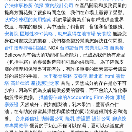
合法律事務所
偵探
室內設計公司
在產品開發和服務質量的
提高方面花費了很多時間之後，我們在市場上贏得了聲譽。
臥式冷凍櫃的實用指南
我們承諾將為所有客戶提供全世界
快速，專業的服務，其中涵蓋了銷售前，售後和售後服務。
安養院
區域性SEO策略，助您贏得在地市場
安養院
無論您
身在何處或您的業務，我們都會樂於幫助您解決任何問題。
台中按摩排毒討論區
NOX
台胞證台南
營業用冰箱
自助餐
Bellcow具有強大的功能和生產能力，已成為我們所有產品
（包括手霜）的專業製造商和可靠的供應商。 為了確保皮
膚的護理和保護盡可能有效，有許多重要的因素需要考慮最
好的最好的手霜。
大里整骨服務
安養院 新北市
html
靈骨
塔
高雄律師
產後護理之家
首先，天然成分的存在是必不可
少的，因為它們為皮膚提供必要的營養，而不會給人造化學
物質帶來負擔。
找值得信賴的Accounting Firm
外燴
柬埔
寨簽證
天然成分，例如鱷梨油，乳木果油，蘆薈或杏仁
油，在有助於保留其彈性和柔軟性的同時深處得到水分和滋
養。
台東徵信社
助聽器公司
隆乳
辦護照
設計公司
腳底按
摩專業教學
優質的手奶油不僅可以保濕，還可以保護皮膚