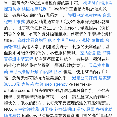
果，請每天2-3次塗抹這種保濕的護手霜。
桃園除白蟻推薦
屋頂防水
桃園按摩服務
O'Keeffe手工霜是有助於治愈乾
燥，破裂的皮膚的流行乳霜之一。
護照申請流程解析
台北
記帳士推薦
濃縮奶油通過立即固定水合來緩解受損和乾燥
的手。 除了我們在日常生活中的工作外，環境因素（例如
污染的空氣，有害的紫外線和粗水）使我們的手變得乾燥和
粗糙。
高雄地區台胞證服務
坐月子中心
小型外燴推薦
台
南徵信社
其他因素，例如過度洗手，刺激的美容產品，甚
至脫水可能會使我們的手不健康和無聊。
室內設計圖
菲律
賓簽證申請流程
所有這些因素的結合，有時是一種潛在的
條件傾向於將我們的攝影，黑斑和皺紋進行。
天母推拿推
薦
自助式餐點外燴
白內障
防水
但是，使用SPF的右手面
霜，您每天都可以擁有最美麗的手。
滅鼠公司評價
居家清
潔300元
家族墓
律師
seo agency
在Termeks-
ertekelese.hu上發表的內容包含信息和教育性質，不代表
醫學，皮膚病學或藥物諮詢。 此外，請注意宜人的氣味和
輕快的，吸收的配方，以每天享受護理奶油的寵愛和護理。
NOX
台中律師推薦
月子餐
花葬陽明山
漏水 原因
多樣化助
聽器種類
Bellcow已演變為專業製造商和可靠的高質量產品