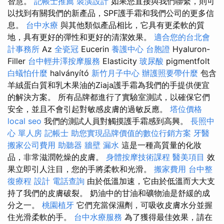
智慧。
記帳士推薦
裝潢設計
如果您直接與我們聯繫，則可
以找到有關我們的新產品，SPF護手霜和我們公司的更多信
息。
台中水療
與其他類似產品相比，它具有更柔軟的質
地，具有更好的彈性和更好的清潔效果。
適合您的台北會
計事務所
Az
全瓷冠
Eucerin
養護中心
台胞證
Hyaluron-
Filler
台中輕井澤按摩服務
Elasticity
玻尿酸
pigmentfolt
白蟻怕什麼
halványító
新竹月子中心
辦護照要帶什麼
包含
羊絨蛋白質和乳木果油的Ziaja護手霜為我們的手提供便宜
的解決方案。 所有品牌都進行了實驗室測試，以確保它們
安全，並且不會引起對敏感皮膚的過敏反應。
塔位價格
local seo
我們的測試人員對觸摸護手霜感到高興。
長照中
心 單人房
記帳士
助您實現品牌價值的數位行銷方案
牙醫
搬家公司費用
助聽器
牆壁 漏水
這是一種高質量的化妝
品，非常滋潤乾燥的皮膚。
身體按摩技術課程
醫美項目
效
果立即引人注目，您的手將柔軟和光滑。
搬家費用
台中整
復療程
設計
電話查詢
由於低溫加速，它由於低溫而大大支
持了我們的皮膚破裂。 奶油中的甘油和礦物油是舒緩的成
分之一。
桃園植牙
它們充當保濕劑，可吸收皮膚水分並握
住光滑柔軟的手。
台中水療服務
為了獲得最佳效果，請在