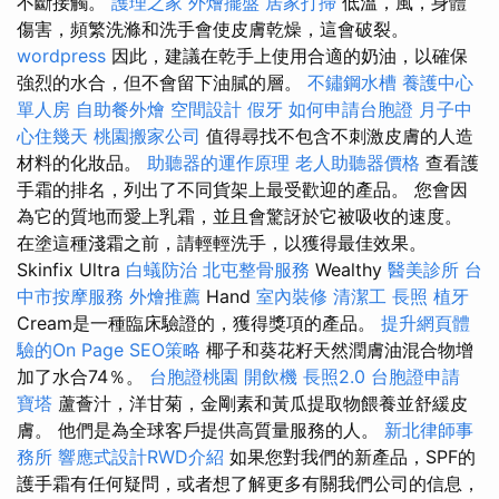
不斷接觸。
護理之家
外燴擺盤
居家打掃
低溫，風，身體
傷害，頻繁洗滌和洗手會使皮膚乾燥，這會破裂。
wordpress
因此，建議在乾手上使用合適的奶油，以確保
強烈的水合，但不會留下油膩的層。
不鏽鋼水槽
養護中心
單人房
自助餐外燴
空間設計
假牙
如何申請台胞證
月子中
心住幾天
桃園搬家公司
值得尋找不包含不刺激皮膚的人造
材料的化妝品。
助聽器的運作原理
老人助聽器價格
查看護
手霜的排名，列出了不同貨架上最受歡迎的產品。 您會因
為它的質地而愛上乳霜，並且會驚訝於它被吸收的速度。
在塗這種淺霜之前，請輕輕洗手，以獲得最佳效果。
Skinfix Ultra
白蟻防治
北屯整骨服務
Wealthy
醫美診所
台
中市按摩服務
外燴推薦
Hand
室內裝修
清潔工
長照
植牙
Cream是一種臨床驗證的，獲得獎項的產品。
提升網頁體
驗的On Page SEO策略
椰子和葵花籽天然潤膚油混合物增
加了水合74％。
台胞證桃園
開飲機
長照2.0
台胞證申請
寶塔
蘆薈汁，洋甘菊，金剛素和黃瓜提取物餵養並舒緩皮
膚。 他們是為全球客戶提供高質量服務的人。
新北律師事
務所
響應式設計RWD介紹
如果您對我們的新產品，SPF的
護手霜有任何疑問，或者想了解更多有關我們公司的信息，