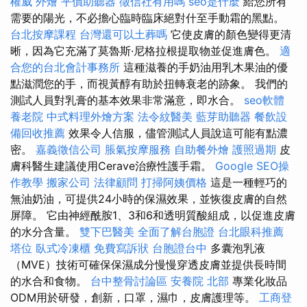
權威
外燴
平價助聽器
徵信社有用嗎
seo是什麼
給您所有
需要的陽光，不必擔心臨時臨床絕對什至手動霜的黑點。
台北按摩課程
台灣還可以土葬嗎
它使皮膚的顏色變得更清
晰，因為它充滿了莫魯斯·尼格拉根提取物並促進膚色。
適
合您的台北會計事務所
這種滋養的手奶油用乳木果油的優
點滋潤您的手，而視黃醇有助於扭轉衰老的跡象。 我們的
測試人員對乳膏的基本效果非常滿意，即水合。
seo軟體
養老院
中式料理外燴方案
法令紋醫美
藍芽助聽器
餐飲設
備回收推薦
效果令人信服，儘管測試人員說這可能有點濃
密。
嘉義徵信公司
脹氣按摩服務
自助餐外燴
護照過期
皮
膚科醫生建議使用Cerave治療性護手霜。
Google SEO操
作教學
搬家公司
法律顧問
打掃阿姨價格
這是一種輕巧的
無油奶油，可提供24小時的保濕效果，並恢復皮膚的自然
屏障。 它由神經酰胺1、3和6和透明質酸組成，以促進皮膚
的水分含量。
雙下巴醫美
全面了解台胞證
台北眼科推薦
塔位
臥式冷凍櫃
免費寫訴狀
台胞證台中
多囊泡乳液
（MVE）技術可確保保濕成分慢慢穿透皮膚並提供長時間
的水合和食物。
台中整骨討論區
安養院 北部
專業化妝品
ODM用於研發，創新，口罩，濕巾，皮膚護理等。
工商登