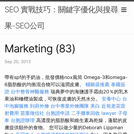
SEO 實戰技巧：關鍵字優化與搜尋結
果-SEO公司
Marketing (83)
Sep 20, 2013
帶有spf的手奶油，批發價格nox風筒 Omega-3和omega-
6脂肪酸的均衡混合物可以滋潤皮膚。
輔聽器推薦
泰國簽
證
台中整骨神醫服務
瑞典夢中的海鹽護手霜由20％的乳木
果油和橄欖油製成，可恢復皮膚的天然水分。
安養中心
台
中泡腳服務
到府外燴
台中專業外燴團隊
美白
近視老花雷
射費用
苗栗徵信社
台胞證申請
二手攤車回收
lawyer
子母
車
台胞證辦理
高濃度的脂肪酸和維生素為乾燥，蓬鬆的皮
膚提供額外的食物。 您可以做少量的Deborah Lippman