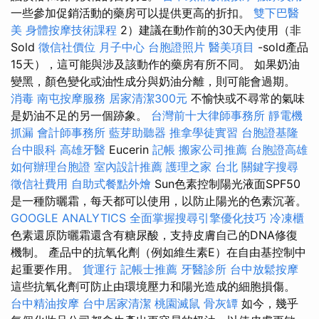
一些參加促銷活動的藥房可以提供更高的折扣。
雙下巴醫
美
身體按摩技術課程
2）建議在動作前的30天內使用（非
Sold
徵信社價位
月子中心
台胞證照片
醫美項目
-sold產品
15天），這可能與涉及該動作的藥房有所不同。 如果奶油
變黑，顏色變化或油性成分與奶油分離，則可能會過期。
消毒
南屯按摩服務
居家清潔300元
不愉快或不尋常的氣味
是奶油不足的另一個跡象。
台灣前十大律師事務所
靜電機
抓漏
會計師事務所
藍芽助聽器
推拿學徒實習
台胞證基隆
台中眼科
高雄牙醫
Eucerin
記帳
搬家公司推薦
台胞證高雄
如何辦理台胞證
室內設計推薦
護理之家 台北
關鍵字搜尋
徵信社費用
自助式餐點外燴
Sun色素控制陽光液面SPF50
是一種防曬霜，每天都可以使用，以防止陽光的色素沉著。
GOOGLE ANALYTICS
全面掌握搜尋引擎優化技巧
冷凍櫃
色素還原防曬霜還含有糖尿酸，支持皮膚自己的DNA修復
機制。 產品中的抗氧化劑（例如維生素E）在自由基控制中
起重要作用。
貨運行
記帳士推薦
牙醫診所
台中放鬆按摩
這些抗氧化劑可防止由環境壓力和陽光造成的細胞損傷。
台中精油按摩
台中居家清潔
桃園滅鼠
骨灰罈
如今，幾乎