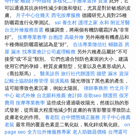
帶什麼
離婚
戶外婚禮
多樣化二手攤車選擇
貨運
此外，它
可以通過其抗炎特性減少刺激和發紅，尤其是對於敏感的皮
膚。
月子中心住幾天
西屯按摩服務
德國研究人員對25種
防曬霜進行化學測試。
ssl
養生村
護理之家 永和
附近牙醫
台北外燴服務首選
根據調查，將兩個有機防曬霜評為“非常
好”。
按摩專業教學
台胞證
高級外燴
另外兩種有機產品和
十種傳統防曬霜被認為是“好”。
合法專業徵信社
輔聽器
房
屋 漏水
找專業會計公司處理帳務
另外六種產品屬於“不可
接受”或“不足”類別。 它們也適合預防色素斑的大小，建議
使用它們的孕婦，輕質皮膚類型，兒童以及色素形成的人
（喬拉斯馬）。
醫美診所
旅行社代辦護照
牆壁 漏水
資深
記帳士協助財務管理
裝潢風格
陽光增強了黑色素的產生，
這可能導致色素沉著，例如太陽斑。
律師事務所
竹北月子
中心
歐式外燴
台北眼科推薦
會計師
谷歌seo
辦護照
假牙
費用
按摩專業教學
這些成分通過吸收陽光，然後以熱的形
式發射，從而最大程度地減少對皮膚的有害影響並導致防止
皮膚老化的作用。
養老院
台中體態矯正服務
月子中心推薦
老鼠
最常用的覆蓋色素是二氧化鈦，氧化鋅或氧化鎂。
on
page seo
全方位外燴服務專家
老人助聽器價格
台灣還可