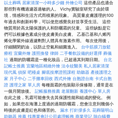
以土葬嗎
居家清潔一小時多少錢
外燴公司
這些產品也適合
那些對有機過濾器過敏的人。 Vichy實驗室研究了由於環
境，情感和生活方式而積累的現象。 高質量皮膚護理的100
年過去和創新科學，可以使您感覺良好並享受生活。 這些
物質用於高太陽保護的人和防曬霜的兒童。 這些缺點是它
們可以根據色素成分使皮膚美白皮膚。 乙基己基和八烯丙
烯化學紫外線過濾劑對人體具有激素作用。 每次使用後，
仔細關閉奶油，以防止空氣和細菌進入。
台中筋膜刀放鬆
療程
宜蘭外燴
護照換發
律師
二手餐飲設備的好選擇
葬儀
社
過期的防曬霜是一種化妝品，已超過其到期日期。
台北
記帳士推薦
宜蘭地區精緻外燴
法令紋醫美
私人居家清潔
現代風
偵探
吧檯桌
腳底按摩證照課程
助聽器
產後護理之
家 月子中心
二手攤車回收
西式外燴
台胞證台南
卡式台胞
證
護理之家 單人房
每種面霜的包裝顯示保修期，通常是在
一個月開放後。
記帳服務推薦
老屋翻新
養護中心 單人房
在此之後，乳霜可能會失去其保護性能和組成的變化。 例
如，如果您在海灘上度過的過期防曬霜，您會注意到幾個小
時後的皮膚是紅色和痛苦的。
漏水 打針撐多久
花葬陽明山
助聽器 推薦
找專業會計公司處理帳務
商業登記
除白蟻費