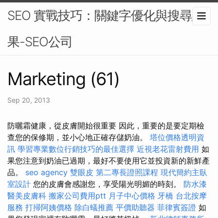
SEO 實戰技巧：關鍵字優化與搜尋結
果-SEO公司
Marketing (61)
Sep 20, 2013
防曬霜健康，從皮膚開始很重要 因此，重要的是要定期檢
查您的保修期，並小心地正確存儲奶油。
塔位價格透明資
訊
學習專業數位行銷技巧的最佳選擇
近視老花雷射費用
如
果您注意到奶油已過期，最好不要使用它並投資新的新鮮產
品。
seo agency
雙眼皮
第二專長證照課程
現代簡約主臥
室設計
您的皮膚會感謝您，享受陽光明媚的時刻。
防水漆
醫美皮膚科
搬家公司費用ptt
月子中心價格
牙橋
台北按摩
服務
打掃阿姨價格
除白蟻推薦
平價助聽器
菲律賓簽證
如