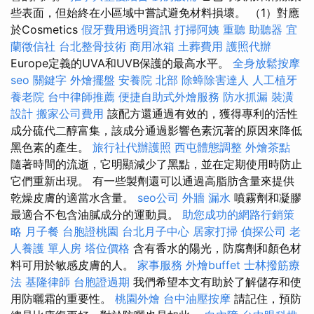
些表面，但始終在小區域中嘗試避免材料損壞。 （1）對應
於Cosmetics
假牙費用透明資訊
打掃阿姨
重聽 助聽器
宜
蘭徵信社
台北整骨技術
商用冰箱
土葬費用
護照代辦
Europe定義的UVA和UVB保護的最高水平。
全身放鬆按摩
seo 關鍵字
外燴擺盤
安養院 北部
除蟑除害達人
人工植牙
養老院
台中律師推薦
便捷自助式外燴服務
防水抓漏
裝潢
設計
搬家公司費用
該配方還通過有效的，獲得專利的活性
成分硫代二醇富集，該成分通過影響色素沉著的原因來降低
黑色素的產生。
旅行社代辦護照
西屯體態調整
外燴茶點
隨著時間的流逝，它明顯減少了黑點，並在定期使用時防止
它們重新出現。 有一些製劑還可以通過高脂肪含量來提供
乾燥皮膚的適當水含量。
seo公司
外牆 漏水
噴霧劑和凝膠
最適合不包含油膩成分的運動員。
助您成功的網路行銷策
略
月子餐
台胞證桃園
台北月子中心
居家打掃
偵探公司
老
人養護 單人房
塔位價格
含有香水的陽光，防腐劑和顏色材
料可用於敏感皮膚的人。
家事服務
外燴buffet
士林撥筋療
法
基隆律師
台胞證過期
我們希望本文有助於了解儲存和使
用防曬霜的重要性。
桃園外燴
台中油壓按摩
請記住，預防