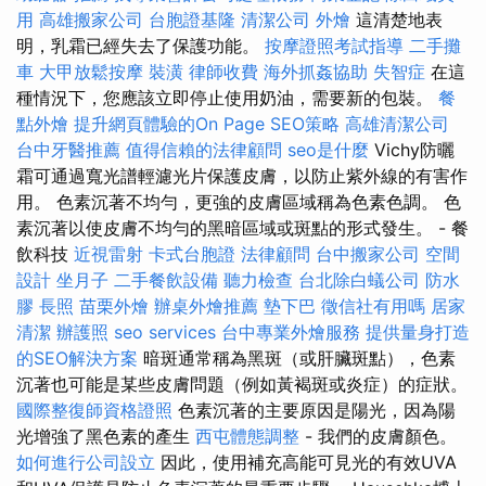
用
高雄搬家公司
台胞證基隆
清潔公司
外燴
這清楚地表
明，乳霜已經失去了保護功能。
按摩證照考試指導
二手攤
車
大甲放鬆按摩
裝潢
律師收費
海外抓姦協助
失智症
在這
種情況下，您應該立即停止使用奶油，需要新的包裝。
餐
點外燴
提升網頁體驗的On Page SEO策略
高雄清潔公司
台中牙醫推薦
值得信賴的法律顧問
seo是什麼
Vichy防曬
霜可通過寬光譜輕濾光片保護皮膚，以防止紫外線的有害作
用。 色素沉著不均勻，更強的皮膚區域稱為色素色調。 色
素沉著以使皮膚不均勻的黑暗區域或斑點的形式發生。 - 餐
飲科技
近視雷射
卡式台胞證
法律顧問
台中搬家公司
空間
設計
坐月子
二手餐飲設備
聽力檢查
台北除白蟻公司
防水
膠
長照
苗栗外燴
辦桌外燴推薦
墊下巴
徵信社有用嗎
居家
清潔
辦護照
seo services
台中專業外燴服務
提供量身打造
的SEO解決方案
暗斑通常稱為黑斑（或肝臟斑點），色素
沉著也可能是某些皮膚問題（例如黃褐斑或炎症）的症狀。
國際整復師資格證照
色素沉著的主要原因是陽光，因為陽
光增強了黑色素的產生
西屯體態調整
- 我們的皮膚顏色。
如何進行公司設立
因此，使用補充高能可見光的有效UVA