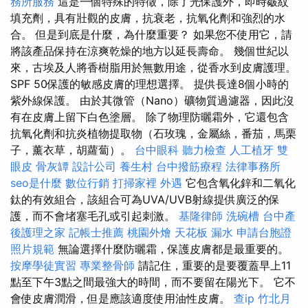
務所服務
這是一個特殊的特徵，除了光保護外，即時皺紋
填充劑，具有壯觀的皮膚，抗衰老，抗氧化劑和強烈的水
合。 但是到底是什麼，為什麼重要？ 如果您不使用它，請
將該產品保持在涼爽乾燥的地方以延長壽命。 幾個世紀以
來，古埃及人將香樹脂用於無數用途，從香水到皮膚護理。
SPF 50保護的敏感皮膚的理想選擇。 提供長達8個小時的
紫外線保護。 由於其微管（Nano）礦物質過濾器，因此沒
有在皮膚上留下白色塗層。 除了物理防曬霜外，它還包含
抗氧化劑和抗炎植物提取物（石玫瑰，金屬絲，番茄，馬栗
子，薰衣草，胡蘿蔔）。
台中眼科
聽力檢查
人工植牙
雙
眼皮
骨灰罈
設計公司
養生村
台中撥筋療程
法律事務所
seo是什麼
數位行銷
打掃家裡
外遇
它包含氧化鋅和二氧化
鈦的有效組合，該組合可為UVA/UVB射線提供廣泛的保
護，而不會堵塞毛孔或引起刺激。
基隆律師
洗碗槽
台中產
後護理之家
記帳士推薦
桃園外燴
天花板 漏水
申請台胞證
照片規範
無論選擇什麼防曬霜，保護皮膚都是最重要的。
按摩學徒實習
專業整骨師
請記住，重要的是要覆蓋早上11
點至下午3點之間最強大的時間，而不要留在陽光下。 它不
會使皮膚潤滑，但是應該適度使用油性皮膚。
查ip
竹北月