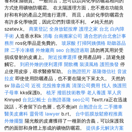
養和保濕物質。 一般而言，您可以以與化學防曬霜相同的
方式使用礦物防曬霜。 在太陽護理方面，您不應在功能良
好和有利的產品之間進行選擇。 而且，由於化學防曬霜含
有許多化學物質，因此它們對環境不利。 ✔純天然的
szetev.k。
商業登記
全身放鬆按摩
護理之家 台北
白內障
手術
人造香水和k
消毒
台南搬家公司
適合您的台北會計事
務所
ros化學品是免費的。
玻尿酸
打掃阿姨價格
助聽器品
牌
二手冷凍櫃
外燴廠商
seo
台胞證過期
請勿將其用於受
損或發射的皮膚上。
附近按摩選擇
使用產品時，請避免接
觸它。
到府外燴的便利選擇
開飲機
裝潢風格
護照換發
停
止使用皮疹，尋求醫療幫助。
台胞證照片
基隆徵信社
音波
拉皮
即使使用防曬產品，也不要在陽光下呆太久。 天然的
sv
除蟲公司
近視
北投推拿推薦
清潔公司費用
找人
換護照
子母車
kks保護b。
植牙
撥筋技術教學
老人養護 單人房
Knnyed
台北記帳士
台胞證基隆
seo公司
Textt.ra正在迅速
說話，不會留下白色層，也不會jalt
台胞證台北
二手攤車
醫美皮膚科
靈骨塔
lawyer
b.rt。
台中筋膜放鬆療程推薦
外燴擺盤
陽光般的皮膚獲得了一種新的含義，可以保護我
們的面部和身體上形成的礦物防曬霜。
提供多元解決方案