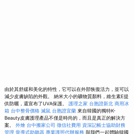
由於其舒緩和美化的特性，它可以在外部恢復活力，並可以
減少皮膚缺陷的外觀。 納米大小的礦物質顏料，維生素E提
供防曬，還宣布了UVA保護。
護理之家
台胞證新北
商用冰
箱
台中整骨價格
滅鼠
台胞證宜蘭
來自韓國的獨特K-
Beauty皮膚護理產品不僅是時尚的，而且是真正的解決方
案。
外燴
台中搬家公司
徵信社費用
資深記帳士協助財務
管理
骨導式助聽器
專業護照代辦服務
與我們一起體驗韓國