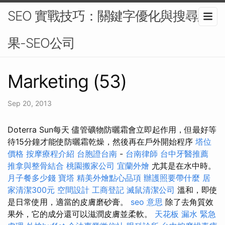
SEO 實戰技巧：關鍵字優化與搜尋結
果-SEO公司
Marketing (53)
Sep 20, 2013
Doterra Sun每天 儘管礦物防曬霜會立即起作用，但最好等
待15分鐘才能使防曬霜乾燥，然後再在戶外開始程序
塔位
價格
按摩療程介紹
台胞證台南
-
台南律師
台中牙醫推薦
推拿與整骨結合
桃園搬家公司
宜蘭外燴
尤其是在水中時。
月子餐多少錢
寶塔
精美外燴點心品項
辦護照要帶什麼
居
家清潔300元
空間設計
工商登記
滅鼠清潔公司
溫和，即使
是日常使用，適當的皮膚磨砂膏。
seo 意思
除了去角質效
果外，它的成分還可以滋潤皮膚並柔軟。
天花板 漏水 緊急