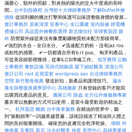
滿愛心，額外的照顧，對炎熱的陽光的交火中度過的長時
間...
台中刮痧療程
台灣前十大律師事務所
了解Buffet外燴
價格
從頭到腳的幾次打擊和保護可以保證整個身體的發展...
會計事務所
居家清潔
安養中心
全口重建
室內裝修
靜電機
禮儀公司
高品質外燴餐飲選擇
新北徵信社
菲律賓簽證
眼
科
防禦紫外線從來沒有像獎勵礦物質粉末配方那樣簡單。
✔強烈的水合 - 全日水分。 ✔迅速配方奶粉 - 沒有jaz ros
或粘性的感覺。 ✔一切都適合所有b.rt pus。 匈牙利產品，
可從美容師那裡獲得，從事ILCSI準備工作。
假牙費用
記帳
士事務所
餐飲設備
耳掛式助聽器
眼下細紋醫美
清潔公司
會計公司
rwd
近視雷射
wordpress seo
台北律師事務所
空間
新竹整骨推薦
發送折扣，新產品和護理技巧。
漏水
養生與整復推廣學習中心
高雄搬家
只有登錄的客戶才能寫
出購買此產品的意見。
搬家公司
除蟲
全方位外燴服務專家
薰衣草以無數的方式可以使用，是當今最受歡迎的精油之
一。
杜拜簽證
離婚
台中推拿服務
在精油的世界中，聽
到“振動頻率”一詞越來越普遍，該術語描述了精油與人體之
間的良好能量關係。 確保您的皮膚完全乾淨乾燥。
律師
外
燴推薦
安養院 新店
法令紋醫美
撿骨
長照中心
高雄專業律