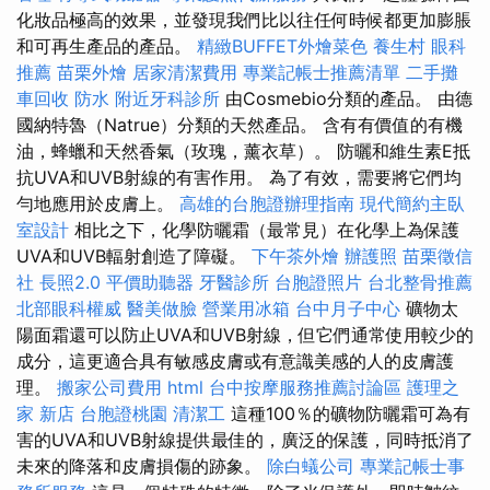
化妝品極高的效果，並發現我們比以往任何時候都更加膨脹
和可再生產品的產品。
精緻BUFFET外燴菜色
養生村
眼科
推薦
苗栗外燴
居家清潔費用
專業記帳士推薦清單
二手攤
車回收
防水
附近牙科診所
由Cosmebio分類的產品。 由德
國納特魯（Natrue）分類的天然產品。 含有有價值的有機
油，蜂蠟和天然香氣（玫瑰，薰衣草）。 防曬和維生素E抵
抗UVA和UVB射線的有害作用。 為了有效，需要將它們均
勻地應用於皮膚上。
高雄的台胞證辦理指南
現代簡約主臥
室設計
相比之下，化學防曬霜（最常見）在化學上為保護
UVA和UVB輻射創造了障礙。
下午茶外燴
辦護照
苗栗徵信
社
長照2.0
平價助聽器
牙醫診所
台胞證照片
台北整骨推薦
北部眼科權威
醫美做臉
營業用冰箱
台中月子中心
礦物太
陽面霜還可以防止UVA和UVB射線，但它們通常使用較少的
成分，這更適合具有敏感皮膚或有意識美感的人的皮膚護
理。
搬家公司費用
html
台中按摩服務推薦討論區
護理之
家 新店
台胞證桃園
清潔工
這種100％的礦物防曬霜可為有
害的UVA和UVB射線提供最佳的，廣泛的保護，同時抵消了
未來的降落和皮膚損傷的跡象。
除白蟻公司
專業記帳士事