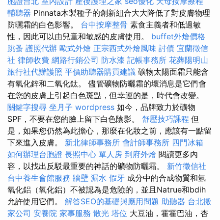
胞證台北
室內設計
產後護理之家
seo優化
天母按摩療程
輔聽器
Pinnata木製種子的創新組合大大降低了對皮膚物理
防曬霜的白色影響。
台中按摩整骨
素食主義者和低過敏
性，因此可以由兒童和敏感的皮膚使用。
buffet外燴價格
跳蚤
護照代辦
歐式外燴
正宗西式外燴風味
討債
宜蘭徵信
社
律師收費
網路行銷公司
防水漆
記帳事務所
花葬陽明山
旅行社代辦護照
平價助聽器購買建議
礦物太陽面霜只能含
有氧化鋅和二氧化鈦。 儘管礦物防曬霜的壞消息是它們會
在您的皮膚上引起白色斑點，但幸運的是，時代會改變。
關鍵字搜尋
坐月子
wordpress
如今，品牌致力於礦物
SPF，不要在您的臉上留下白色陰影。
舒壓技巧課程
但
是，如果您仍然為此擔心，那麼在化妝之前，應該有一點留
下來進入皮膚。
新北律師事務所
會計師事務所
四門冰箱
如何辦理台胞證
長照中心 單人房
到府外燴
閱讀更多內
容，以找出反駁最重要的神話的礦物防曬霜。
新竹徵信社
台中養生會館服務
牆壁 漏水
假牙
成分中的合成物質和氫
氧化鋁（氧化鋁）不被認為是危險的，並且Natrue和bdih
允許使用它們。
解答SEO的基礎與應用問題
助聽器
台北搬
家公司
安養院
家事服務
散光
塔位
大豆油，霍霍巴油，杏