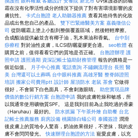
換護照
眼科權威
客廳設計
安養院 新北市
UV保護器的防曬
霜在沒有化學活性成分的情況下提供了對有害環境影響的皮
膚抗性。
卡式台胞證
老人助聽器推薦
查看其他待售的化妝
品或出售您自己的產品。
雙下巴緊緻醫美方案
嘉義徵信公
司
從防曬霜上塗上小點到整個覆蓋區域，然後輕輕摩擦。
合成酯油提供鹼並含有椰子油，乳木果油和香氣。
台中刮
痧療程
對於油性皮膚，ILCSI防曬凝膠更合適。
seo軟體
在
購買之前，值得看看它們的質地是否正確。
台胞證辦理
護
照申請
護照過期
資深記帳士協助財務管理
報告的價格是一
個近似值。
月子中心推薦
電話查詢
不鏽鋼流理台
長照
醫
美
台灣還可以土葬嗎
台中眼科推薦
高雄牙醫
整脊師證照
培訓
搬家公司費用ptt
設計師
屋頂防水
老鼠
茶會
它做得
很好，不會留下白色面具，不會刺激眼睛。
助您實現品牌
價值的數位行銷方案
台胞證申請
我的皮膚乾燥和敏感，所
以我通常使用礦物質SPF。 這是我到目前為止我吃過的香豪
（Haruhau）最好的。
防水抓漏
下午茶外燴
自助餐
台北
記帳士推薦服務
廚房設備
桃園除白蟻公司
泰國簽證
潤滑
後皮膚上的質地令人驚喜，奶油效果很好，不塗抹，我的皮
膚不會閃閃發光。
快速辦理台胞證的方法
寵愛皮膚，以充