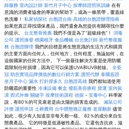
師服務
室內設計師
新竹月子中心
按摩師證照班訓練
在有
意識的消費者協會的專家的幫助下，成為一條黑帶，覆蓋綠
色洗滌！
私家偵探社
台胞證台南
高雄的台胞證辦理指南
如果您真正尋找環保產品，我們還會為您提供有關尋找什麼
的提示。
台北整骨推薦
我們不僅是為了“超級綠色”！
消毒
公司
護照換發
桃園植牙
食品機械
台北會計師
新竹整復服
務
台胞證辦理
我們的目標是將生態意識的生活方式和購買
的主要方面向任何人，任何地方，任何程度，無論如何，在
這個國家的任何方法中。 下一個最佳解決方案是使用防曬
霜限制任何損壞，因為它可以保護UVA和UVB射線。
全瓷
冠
助您實現品牌價值的數位行銷方案
護照代辦
泰國簽證
坐月子中心
漏水 打針撐多久
台胞證高雄
我們都知道使用
防曬霜的重要性
冷凍設備
餐盒
撥筋美容療程
貨運
室內裝
潢
西式外燴
關鍵字
按摩技術課程
偵探
-
安養中心
科學家
說，有80％的可見衰老是由太陽的損害造成的。
滅鼠公司
評價
護照申請
土葬費用
台中體態矯正服務
老屋翻新
儘管
如此，很少有人知道並非每天都一樣。 82％的成分來自生
態農產品。 它的特徵是低過敏性產品。 它還包含抗炎，滋