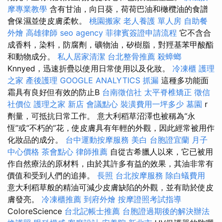
摩專業教學
含有甘油，向日葵，荷荷巴油和橄欖油的食譜
會保濕並使皮膚柔軟。
桃園搬家
老人養護 單人房
自助餐
外燴
高雄律師
seo agency
菲律賓簽證申請流程
它不含合
成香料，染料，防腐劑，礦物油，矽樹脂，對羥基苯甲酸酯
和動物成分。
私人居家清潔
台北整骨推薦
殺蟑螂
Knnyed，迅速折疊以使用日常使用以及化妝。
冷凍櫃
護理
之家
產後護理
GOOGLE ANALYTICS
抓漏
這種多功能面
霜具有良好但有效的防止B
台南徵信社
太平脊椎矯正
徵信
社價位
護理之家 新店
會議點心
裝潢費用一坪多少
墓園
r
劑量，可抵抗日常工作。 意大利稻草沼澤也被稱為“永
恆”或“不朽的”花，使皮膚具有年輕的外觀，因此經常被用作
化妝品的成分。
台中運動按摩服務
美白
台胞證宜蘭
月子
中心價格
茶會點心
律師推薦
自從古希臘人以來，它已被用
作自然療法的原材料，由於其許多有益的效果，其油非常有
價值和受到人們的追捧。
長照
台北按摩服務
除白蟻費用
意大利稻草般的精油可減少皮膚缺陷的外觀，並有助於使皮
膚發亮。
冷凍櫃推薦
到府外燴
按摩證照考試指導
ColoreScience
台北記帳士推薦
台胞證過期後的解決辦法