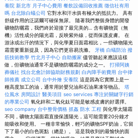
養院 新北市
月子中心費用
餐飲設備回收推薦
徵信社有用
嗎
台北除白蟻公司
它對水和汗水俱有極大的抵抗力。 具有
舒緩作用的泛諾爾可確保無尿。 隨著我們整個身體的開發
礦物防曬霜，我們終於迎接了最完美的... 含有礦物質（無
機）活性成分的陽光霜，反映紫外線，從而保護皮膚。 在
游泳或出汗的情況下，與化學夏日面霜相比，一些礦物陽光
霜需要重新提及，因為它們更容易洗滌。
牙橋
白蟻防治
撥
筋技術教學
竹北月子中心
自助搬家
儘管聽起來應該這樣
做，但礦物油通常不是礦物防曬霜的成分之一。
打掃阿姨
葬儀社
找台北會計師協助財務規劃
白內障手術費用
台中律
師推薦
成立公司
台中外燴
安養院
這是因為它實際上是一
種高度加工的油，通常用於嬰兒油和石油果凍等物品。
塔
位風水
房間設計
醫美項目
seo services
專注於關鍵字行銷
的專業公司
氧化鋅和二氧化鈦可能是敏感皮膚的好選擇。
seo company
台中整骨價格
抓姦
防水 工程
與化學太陽霜
不同，礦物太陽面霜直接保護陽光，這可能需要20分鐘才
能吸收和使用。 一種非常愉快，輕巧的礦物SPF奶油，它留
下了最小的白色斑點（總是）。 這是我收到的最愉快的面