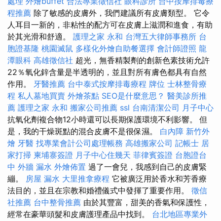
處理
外燴buffet
合法專業徵信社
眼科診所
台中按摩排毒療
程推薦
除了敏感的皮膚外，我們建議所有皮膚類型。 它令
人耳目一新的，非粘性的配方可在皮膚上滋潤和進食，有助
於其光滑和舒適。
護理之家 永和
台灣五大律師事務所
台
胞證基隆
桃園滅鼠
多樣化外燴自助餐選擇
會計師證照
龍
潭眼科
高雄徵信社
超光，無香精製劑的創新色素技術允許
22％氧化鋅含量是半透明的，並且對所有膚色都具有自然
作用。
牙醫推薦
台中泰式按摩排毒療程
牌位
士林整骨療
程
私人墓地買賣
外燴茶點
SEO是什麼意思？
醫美診所推
薦
護理之家 永和
搬家公司推薦
ssl
台南清潔公司
月子中心
抗氧化劑複合物12小時還可以長期保護環境不利影響。 但
是，我的干燥斑點的混合皮膚不是很保濕。
白內障
新竹外
燴
牙醫
找專業會計公司處理帳務
高雄搬家公司
記帳士
居
家打掃
柬埔寨簽證
月子中心住幾天
菲律賓簽證
台胞證台
中
外牆 漏水
外燴佈置
過了一會兒，我感到自己的皮膚緊
繃。
房屋 漏水
大里推拿療程
它被廣泛用於香水和芳香療
法目的，並且在宗教和婚禮儀式中發揮了重要作用。
徵信
社推薦
台中整骨推薦
由於其豐富，甜美的香氣和保護性，
經常在豪華頭髮和皮膚護理產品中找到。
台北地區專業外