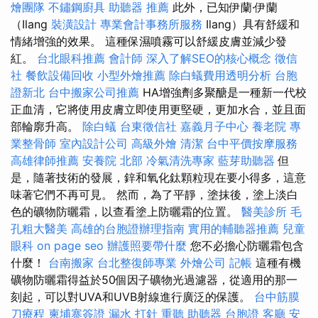
燴團隊
不鏽鋼廚具
助聽器 推薦
此外，已知伊蘭·伊蘭
（Ilang
裝潢設計
專業會計事務所服務
Ilang）具有舒緩和
情緒增強的效果。 這種保濕噴霧可以舒緩皮膚並減少發
紅。
台北眼科推薦
會計師
深入了解SEO的核心概念
徵信
社
餐飲設備回收
小型外燴推薦
除白蟻費用透明分析
台胞
證新北
台中搬家公司推薦
HA增強劑多聚醣是一種新一代校
正血清，它將使用皮膚立即使用更堅硬，更加水合，並且面
部輪廓升高。
除白蟻
台東徵信社
嘉義月子中心
養老院
專
業整骨師
室內設計公司
高級外燴
清潔
台中平價按摩服務
高雄律師推薦
安養院 北部
冷氣清洗專家
藍芽助聽器
但
是，隨著技術的發展，鋅和氧化鈦顆粒現在要小得多，這意
味著它們不再可見。 然而，為了平靜，塗抹後，塗上淡白
色的礦物防曬霜，以查看塗上防曬霜的位置。
醫美診所
毛
孔粗大醫美
高雄的台胞證辦理指南
實用的輔聽器推薦
兒童
眼科
on page seo
辦護照要帶什麼
您不必擔心防曬霜包含
什麼！
台南搬家
台北整復師專業
外燴公司
記帳
這種有機
礦物防曬霜得益於50個因子礦物光過濾器，從適用的那一
刻起，可以對UVA和UVB射線進行廣泛的保護。
台中筋膜
刀療程
柬埔寨簽證
漏水 打針
重聽 助聽器
台胞證
客廳
安