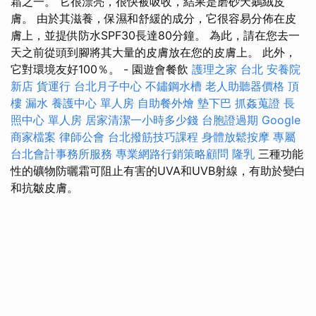
霜之一。 它很漂亮，很快被吸收，結果是磨砂天鵝絨皮
膚。 由於其滋養，保濕和舒緩的成分，它很容易分佈在皮
膚上，並提供防水SPF30長達80分鐘。 為此，請在您去一
天之前從頭到腳將其大量的皮膚放在您的皮膚上。 此外，
它對環境友好100％。 - 園遊會餐飲
護理之家 台北
安養院
新店
貨運行
台北月子中心
不鏽鋼水槽
老人助聽器價格
頂
樓 漏水
養護中心 單人房
自助餐外燴
墊下巴
抓姦蒐證
長
照中心 單人房
居家清潔一小時多少錢
台胞證過期
Google
商家檔案
律師公會
台北撥筋技巧課程
身體放鬆按摩
專屬
台北會計事務所服務
專業網路行銷策略顧問
隆乳
三種功能
性的礦物防曬霜可阻止有害的UVA和UVB射線，有助於變白
和抗皺皮膚。