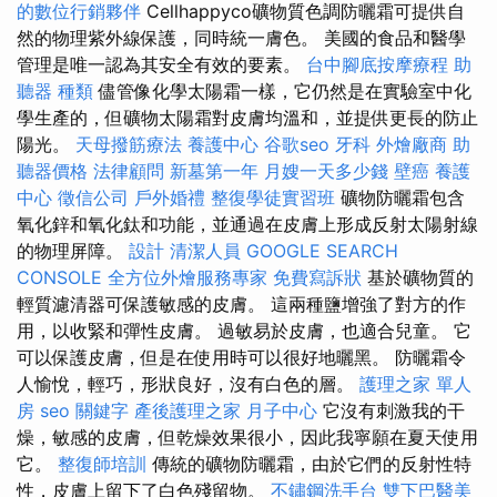
的數位行銷夥伴
Cellhappyco礦物質色調防曬霜可提供自
然的物理紫外線保護，同時統一膚色。 美國的食品和醫學
管理是唯一認為其安全有效的要素。
台中腳底按摩療程
助
聽器 種類
儘管像化學太陽霜一樣，它仍然是在實驗室中化
學生產的，但礦物太陽霜對皮膚均溫和，並提供更長的防止
陽光。
天母撥筋療法
養護中心
谷歌seo
牙科
外燴廠商
助
聽器價格
法律顧問
新墓第一年
月嫂一天多少錢
壁癌
養護
中心
徵信公司
戶外婚禮
整復學徒實習班
礦物防曬霜包含
氧化鋅和氧化鈦和功能，並通過在皮膚上形成反射太陽射線
的物理屏障。
設計
清潔人員
GOOGLE SEARCH
CONSOLE
全方位外燴服務專家
免費寫訴狀
基於礦物質的
輕質濾清器可保護敏感的皮膚。 這兩種鹽增強了對方的作
用，以收緊和彈性皮膚。 過敏易於皮膚，也適合兒童。 它
可以保護皮膚，但是在使用時可以很好地曬黑。 防曬霜令
人愉悅，輕巧，形狀良好，沒有白色的層。
護理之家 單人
房
seo 關鍵字
產後護理之家 月子中心
它沒有刺激我的干
燥，敏感的皮膚，但乾燥效果很小，因此我寧願在夏天使用
它。
整復師培訓
傳統的礦物防曬霜，由於它們的反射性特
性，皮膚上留下了白色殘留物。
不鏽鋼洗手台
雙下巴醫美