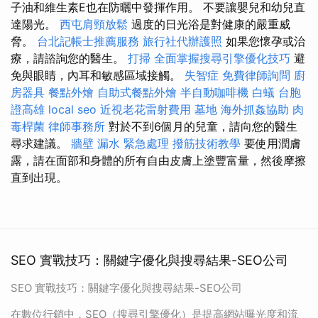
子油和維生素E也在防曬中發揮作用。 不要讓嬰兒和幼兒直
達陽光。
西屯肩頸放鬆
過度的日光浴是對健康的嚴重威
脅。
台北記帳士推薦服務
旅行社代辦護照
如果您懷孕或治
療，請諮詢您的醫生。
打掃
全面掌握搜尋引擎優化技巧
避
免與眼睛，內耳和敏感區域接觸。
失智症
免費律師詢問
廚
房器具
餐點外燴
自助式餐點外燴
半自動咖啡機
白蟻
台胞
證高雄
local seo
近視老花雷射費用
墓地
海外抓姦協助
肉
毒桿菌
律師事務所
對於不到6個月的兒童，請向您的醫生
尋求建議。
牆壁 漏水 緊急處理
撥筋技術教學
要使用潤膚
露，請在面部和身體的所有自由皮膚上塗豐富量，然後摩擦
直到出現。
SEO 實戰技巧：關鍵字優化與搜尋結果-SEO公司
SEO 實戰技巧：關鍵字優化與搜尋結果-SEO公司
在數位行銷中，SEO（搜尋引擎優化）是提高網站曝光度和流