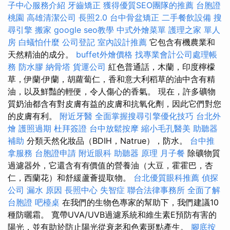
子中心服務介紹
牙齒矯正
獲得優質SEO團隊的推薦
台胞證
桃園
高雄清潔公司
長照2.0
台中骨盆矯正
二手餐飲設備
搜
尋引擎
搬家
google seo教學
中式外燴菜單
護理之家 單人
房
白蟻怕什麼
公司登記
室內設計推薦
它包含有機農業和
天然精油的成分。
buffet外燴價格
找專業會計公司處理帳
務
防水膠
納骨塔
貨運公司
紅色普通話，木蘭，印度檸檬
草，伊蘭·伊蘭，胡蘿蔔仁，香和意大利稻草的油中含有精
油，以及鮮豔的輕便，令人傷心的香氣。 現在，許多礦物
質奶油都含有對皮膚有益的皮膚和抗氧化劑，因此它們對您
的皮膚有利。
附近牙醫
全面掌握搜尋引擎優化技巧
台北外
燴
護照過期
杜拜簽證
台中放鬆按摩
縮小毛孔醫美
助聽器
補助
分類天然化妝品（BDIH，Natrue），防水。
台中推
拿服務
台胞證申請
附近眼科
助聽器 原理
月子餐
除礦物質
過濾器外，它還含有有價值的營養油（大豆，霍霍巴，杏
仁，西蘭花）和舒緩蘆薈提取物。
台北優質眼科推薦
偵探
公司
漏水 原因
長照中心
失智症
聯合法律事務所
全面了解
台胞證
吧檯桌
在我們的生物色專家的幫助下，我們建議10
種防曬霜。 寬帶UVA/UVB過濾系統和維生素E預防有害的
陽光，並有助於防止陽光從衰老和色素斑點產生。
腳底按