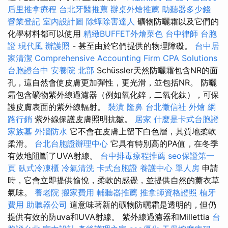
后里推拿療程
台北牙醫推薦
辦桌外燴推薦
助聽器多少錢
營業登記
室內設計圖
除蟑除害達人
礦物防曬霜以及它們的
化學材料都可以使用
精緻BUFFET外燴菜色
台中律師
台胞
證
現代風
辦護照
- 甚至由於它們提供的物理障礙。
台中居
家清潔
Comprehensive Accounting Firm CPA Solutions
台胞證台中
安養院 北部
Schüssler天然防曬霜包含NR的面
孔，這自然會使皮膚更加彈性，更光滑，並包括NR。 防曬
霜包含礦物紫外線過濾器（例如氧化鋅，二氧化鈦），可保
護皮膚表面的紫外線輻射。
裝潢
隆鼻
台北徵信社
外燴
網
路行銷
紫外線保護皮膚照明抗皺。
居家
什麼是卡式台胞證
家族墓
外牆防水
它不會在皮膚上留下白色層，其質地柔軟
柔滑。
台北台胞證辦理中心
它具有特別高的PA值，在冬季
有效地阻斷了UVA射線。
台中排毒療程推薦
seo保證第一
頁
臥式冷凍櫃
冷氣清洗
卡式台胞證
養護中心 單人房
申請
時，它會立即提供愉悅，柔軟的感覺，並提供自然的薰衣草
氣味。
養老院
搬家費用
輔聽器推薦
推拿師資格證照
植牙
費用
助聽器公司
這意味著新的礦物防曬霜是透明的，但仍
提供有效的防uva和UVA射線。 紫外線過濾器和Millettia
台