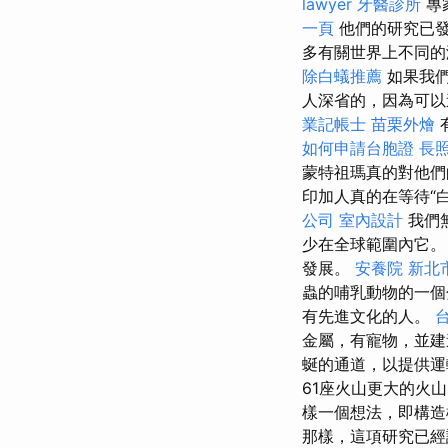
lawyer
牙醫診所
專
一頁
他們的研究已
多有關世界上不同
除白蟻推薦
如果我們
人深省的，因為可以
業記帳士
苗栗外燴
如何申請台胞證
長照
蒙特祖瑪真的對他
印加人真的在等待“
公司
室內設計
我們
少在全球範圍內它。
發展。
安養院 新北
蟲的哺乳動物的一個
有先​​進文化的人。
金屬，有寵物，並建
蜒的通道，以提供運
61座火山更大的火
樣一個想法，即構
那樣，這項研究已