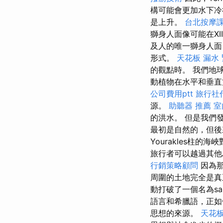
構可能會更加水下
是上升。
台北按摩
獅身人面像可能在XI
及人的唯一獅身人
形式。
天花板 漏水
的觀點時。 我們地
動植物在水平和垂
公司費用ptt
旅行社
源。
助聽器 推薦
室
的洪水。 但是我們
最初是自然的，但
Yourakles柱
旅行者可以越過其他
行銷策略顧問
因為那
周圍的土地完全是
動打破了一個名為sai
語言和希臘語，正如
思想的來源。
天花板