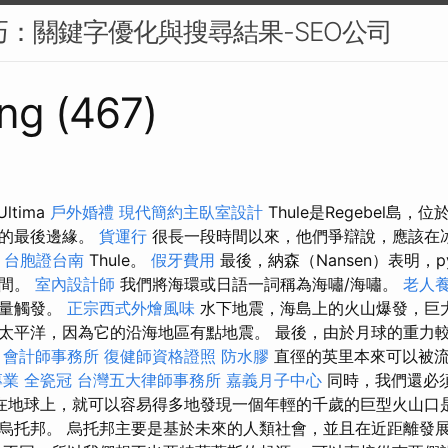
技巧：關鍵字優化與搜尋結果-SEO公司
ng (467)
ltima
戶外婚禮
現代簡約主臥室設計
Thule是Regebel島
地的最後邊緣。
貨運行
很長一段時間以來，他們爭辯說，應該在
a
台胞證台南
Thule。
假牙費用
最後，納森（Nansen）表明，p
之間。
室內設計師
我們將海環或日語一詞稱為海嘯/海嘯。
老人養
力量觸發。
正宗西式外燴風味
水下地震，海島上的火山爆發，巨
太平洋，因為它的沿海地區有點地震。 最後，由於月球的重力
。
會計師事務所
復健師資格證照
防水膠
直徑的英里本來可以被流
專業
全瓷冠
台灣五大律師事務所
嘉義月子中心
同時，我們還必
在地球上，就可以容易得多地發現一個年輕的千歲的巨型火山口
烏托邦。 烏托邦主要是基於未來的人類社會，並且在近距離發