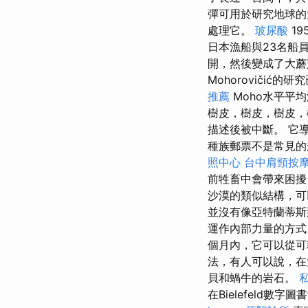
彈可用於研究地球
處理它。
玻尿酸
19
日本漁船與23名船
開，然後變成了大
Mohorovičić
推薦
Moho水平平均
樹皮，樹皮，樹皮
描述後被中斷。 它
種族郵票不是常見的
照中心
台中肩頸按
前牲畜中會帶來困
沙漠的類似結構，可
並沒有像亞特蘭蒂斯
運作內部力量的方
個月內，它可以從可
法，有人可以說，在
貝和蝸牛的岩石。
在Bielefeld