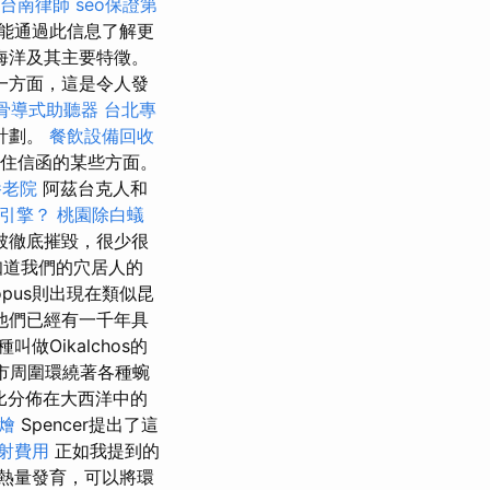
台南律師
seo保證第
能通過此信息了解更
海洋及其主要特徵。
一方面，這是令人發
骨導式助聽器
台北專
計劃。
餐飲設備回收
住信函的某些方面。
養老院
阿茲台克人和
引擎？
桃園除白蟻
被徹底摧毀，很少很
知道我們的穴居人的
opus則出現在類似昆
他們已經有一千年具
做Oikalchos的
市周圍環繞著各種蜿
比分佈在大西洋中的
燴
Spencer提出了這
射費用
正如我提到的
熱量發育，可以將環