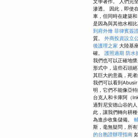
文學著作。 人們完
滲透。 因此，即使
車，但同時在建築和
是因為與其他水相
到府外燴
菲律賓簽
質。
外商投資設立
後護理之家
大陸基座
確。
護照過期
防水
我們也可以正確地懷
形式中，這些石頭絕
其巨大的意義，死者
我們可以看到Abusi
明，它們不能像亞特蘭
台克人和卡庫阿（I
過對尼安德山谷的人
此，讓我們轉向耕種
為進步收集儲備。
斯，毫無疑問，所有
的台胞證辦理指南
如