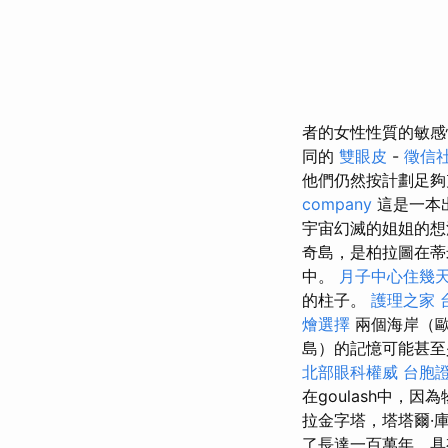
者的女性性質的敏
同的
雙眼皮
-
徵信
他們仍然按計劃足夠
company
這是一本
宇宙幻滅的姐姐的想法
奇島，是柏拉圖在蒂
中。
月子中心住幾
的柱子。
護理之家 
燴選擇
兩個海岸（
島）的記憶可能甚
北部眼科權威
台胞
在goulash中，
拉金字塔，塔塔爾·
了長達一百萬年，具