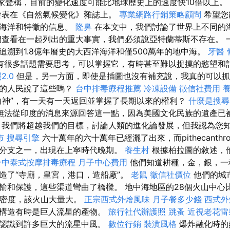
家聲稱，目前的變化速度可能比地球歷史上的速度快10倍以上。
發表在《自然氣候變化》雜誌上。
專業網路行銷策略顧問
希望您
的海洋和特徵的信息。
隆鼻
在本文中，我們討論了世界上不同的
查看在一起列出的重大事實，我們必須說亞特蘭蒂斯不存在。 
追溯到1.8億年曆史的大西洋海洋和僅500萬年的地中海。
牙醫
有很多話題需要思考，可以掌握它，有時甚至難以捉摸的慾望和
2.0
但是，另一方面，即使是插圖也沒有補充說，我真的可以抓
們的人民說了這些嗎？
台中排毒療程推薦
冷凍設備
徵信社費用
白神”，有一天有一天返回並掌握了長期以來的權利？
什麼是搜尋
無法從印度的消息來源回答這一點，因為美國文化民族的遺產已
 我們將超越我們的目標，討論人類的進化論發展，但我認為您
市
搜尋引擎
六十萬年的六十萬年已經灑了出來，而pithecanthr
分支之一，出現在上寧時代晚期。
養生村
根據柏拉圖的敘述，
台中泰式按摩排毒療程
月子中心費用
他們知道耕種，金，銀，一種叫
造了“寺廟，皇宮，港口，造船廠”。
老鼠
徵信社價位
他們的城
輸和保護，這些渠道彎曲了橋樑。 地中海地區的28個火山中心
山密度，該火山大量大。
正宗西式外燴風味
月子餐多少錢
西式外
造構造有時是巨人流星的產物。
旅行社代辦護照
跳蚤
近視老花雷
經認識到許多巨大的流星中風。
數位行銷
裝潢風格
爆炸融化時的