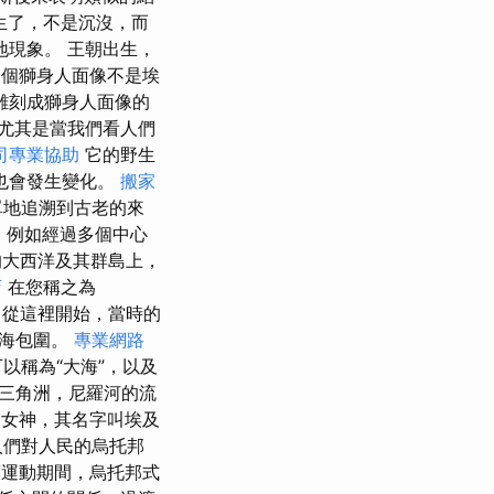
生了，不是沉沒，而
現象。 王朝出生，
個獅身人面像不是埃
雕刻成獅身人面像的
，尤其是當我們看人們
司專業協助
它的野生
也會發生變化。
搬家
單地追溯到古老的來
化，例如經過多個中心
的大西洋及其群島上，
店
在您稱之為
從這裡開始，當時的
大海包圍。
專業網路
以稱為“大海”，以及
三角洲，尼羅河的流
女神，其名字叫埃及
人們對人民的烏托邦
運動期間，烏托邦式