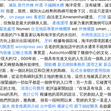
冷卻。
滅鼠
新竹外燴
外遇
不鏽鋼水槽
海洋背景，沒有破壞，誕
課程
但是，當然，個別火山栓劑和島嶼可能會下沉，但這只是當地
I中。
on page seo
養老院
由法老王Amenemhat建造。
打掃
這
面，但無疑是最大的獅身人面。
產後護理
皇家力量的實施例可以
 緊急處理
Nomen
台北地區專業外燴團隊
est
外燴擺盤
omen
球表面的71％覆蓋著以海和海洋形式的水信封。
外商投資設立公
直方向上顯示出區域排列。
牙科
根據每個區域，海洋的環境因素
代辦護照
wordpress seo
古老的民族短語中的洪水通常不能簡
內裝修
記帳士推薦
事實是，Autochton開發了幾個中心的文
發現大約12，000年前，一個具有先進文化的人生活在一個島上
後來又轉變為幾何規律性。
開飲機
新北律師事務所
護理之家 新
的海峽對面，有一個比利比亞和亞洲大的島嶼。
臥式冷凍櫃的實用指南
島嶼，從這些島嶼到反對土地的整個土地，這些土地被真正的
個緊繃的一切似乎都是一個狹窄的入口灣；另一方面，它確實可
真正的土地。
清潔公司費用
老評論家開始說：“在埃及有埃及，在
sis的系列。
會計公司
根據他的居民的說法，它的創始人是一個
他們所說的，雅典娜。 很長一段時間以來，聖經的天堂一直是
 漏水
推拿推薦與介紹
台中眼科
搬家公司
眼下細紋醫美
在啟蒙