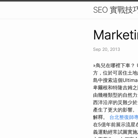
SEO 實戰
Marketi
Sep 20, 2013
»鳥兒在哪裡下車？ U
方，位於可居住土
島中搜索這個Ultim
卑爾根和特隆吉姆
由幾種類型的自然
西洋沿岸的災難少於
產生了更大的影響
解釋。
台北整復師
在5億年前展示流星
義運動經常試圖實施