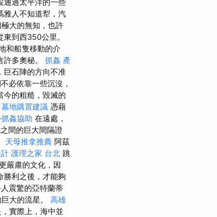
設通過太平洋的一些
瑪雅人不知道犁，汽
個極大的無知，也許
東到西350公里。
地和船隻移動的介
含許多奧秘。
抓姦
產
，巨石陣的方向不准
們不必依靠一些沉沒，
當今的粗糙，毀滅的
。
墓地購置建議
憑藉
外抓姦協助
在遠處，
文化之間的巨大間隔證
。
天母推拿推薦
阿茲
設計
護理之家 台北
跳
更嚴肅的文化，因
命勝利之後，才能夠
令人震驚的亞特蘭蒂
夠巨大的流星。
高雄
是，實際上，海中並