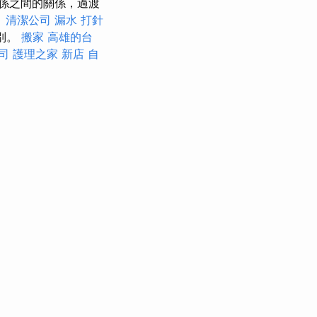
係之間的關係，過渡
。
清潔公司
漏水 打針
識別。
搬家
高雄的台
司
護理之家 新店
自