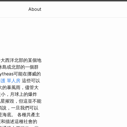
About
，位於大西洋北部的某個地
冰島或北部的一個群
ytheas可能在挪威的
護 單人房
這些可以
大的暴風雨，儘管大
較小，月球上的爆炸
星摧毀，但這並不能
須說，一旦我們可以
是海底。 各種共產主
展和描述這種社會的