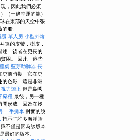
出現，因此我們必須
ru）（一條幸運的龍）
球在東部的天空中張
蓋的船。
養護 單人房
小型外燴
）與斗篷的皮帶，樹皮，
描述，後者在更長的
貧困。 因此，這些
檯桌
藍芽助聽器
長
在史前時期，它在史
趣的色彩，這是非洲
射視力矯正
但是島嶼
容療程
最後，另一種
時間形成，因為在幾
房
二手攤車
對面的說
思
指示了許多海洋貽
選擇不僅是因為該版本
版是最好的版本。