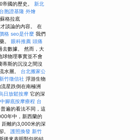
和帝國的歷史。
新北
台胞證基隆
外燴
蘇格拉底
剛才談論的內容。 在
價格
seo是什麼
我們
炸藥。
眼科推薦
頭痛
去數據。 然而，大
地球物理事實並不會
蘭蒂斯的沉沒之間沒
上流水層。
台北搬家公
新竹徵信社
浮游生物
的流星跌倒在南極洲
烏日放鬆按摩
它的深
台中腳底按摩療程
台
普遍的看法不同，這
000年中，新西蘭的
距離約3,000米的深
冷卻。
護照換發
新竹
肯斯後來表明類似的結