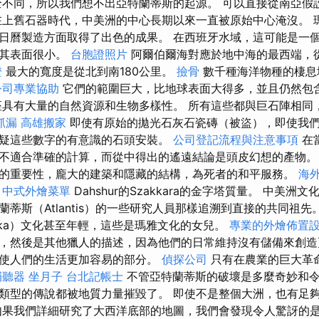
全不同，所以我們想不出亞特蘭蒂斯的起源。 可以直接從南亞假
在上舊石器時代，中美洲的中心長期以來一直被原始中心淹沒。 
日曆製造方面取得了出色的成果。 在西班牙水域，這可能是一
比其表面很小。
台胞證照片
阿爾伯爾海對應於地中海的最西端，從
證
最大的寬度是從北到南180公里。
撿骨
數千種海洋物種的棲息
公司專業協助
它們的範圍巨大，比地球表面大得多，並且仍然包
具有大量的自然資源和生物多樣性。 所有這些都與巨石陣相同
抓漏
高雄搬家
即使有原始的拋光石灰石瓷磚（被盜），即使我
疑這些數字的有意識的石頭安裝。
公司登記流程與注意事項
在
不適合準確的計算，而從中得出的遙遠結論是頭皮幻想的產物
的重要性，龐大的建築和隱藏的結構，為死者的和平服務。
海
r
中式外燴菜單
Dahshur的Szakkara的金字塔質量。 中美洲
蒂斯（Atlantis）的一些研究人員那樣追溯到直接的共同祖先
nka）文化甚至年輕，這些是瑪雅文化的女兒。
專業的外燴佈置
，然後是其他獵人的描述，因為他們的日常維持沒有儲備來創造
使人們的生活更加容易的部分。
偵探公司
只有在農業的巨大革
輔聽器
坐月子
台北記帳士
不管亞特蘭蒂斯的破壞是多麼奇妙和
類型的傳說都被地質力量摧毀了。 即使不是整個大洲，也有足
果我們詳細研究了大西洋底部的地圖，我們會發現令人驚訝的