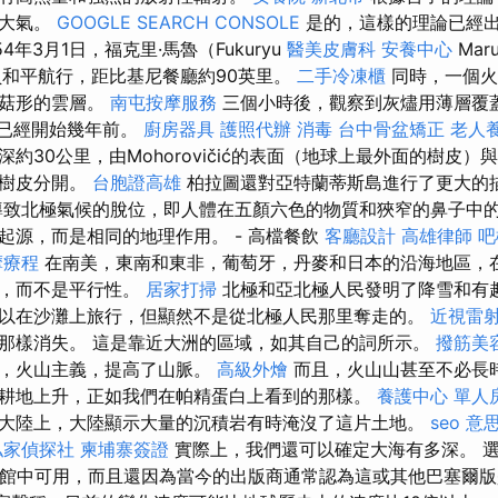
的大氣。
GOOGLE SEARCH CONSOLE
是的，這樣的理論已經
54年3月1日，福克里·馬魯（Fukuryu
醫美皮膚科
安養中心
Ma
員和平航行，距比基尼餐廳約90英里。
二手冷凍櫃
同時，一個火
蘑菇形的雲層。
南屯按摩服務
三個小時後，觀察到灰燼用薄層覆
的研究已經開始幾年前。
廚房器具
護照代辦
消毒
台中骨盆矯正
老人
深約30公里，由Mohorovičić的表面（地球上最外面的樹皮
，樹皮分開。
台胞證高雄
柏拉圖還對亞特蘭蒂斯島進行了更大的
導致北極氣候的脫位，即人體在五顏六色的物質和狹窄的鼻子中的
起源，而是相同的地理作用。 - 高檔餐飲
客廳設計
高雄律師
吧
摩療程
在南美，東南和東非，葡萄牙，丹麥和日本的沿海地區，
擾，而不是平行性。
居家打掃
北極和亞北極人民發明了降雪和有
以在沙灘上旅行，但顯然不是從北極人民那里奪走的。
近視雷
那樣消失。 這是靠近大洲的區域，如其自己的詞所示。
撥筋美
式，火山主義，提高了山脈。
高級外燴
而且，火山山甚至不必長
耕地上升，正如我們在帕精蛋白上看到的那樣。
養護中心 單人
大陸上，大陸顯示大量的沉積岩有時淹沒了這片土地。
seo 意
私家偵探社
柬埔寨簽證
實際上，我們還可以確定大海有多深。 
數字圖書館中可用，而且還因為當今的出版商通常認為這或其他巴塞爾