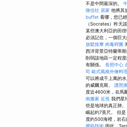
不是中間最深的。
徵信社
居家
他將其
buffet
看哪，您已經
（Socrates）
某些澳大利亞的田
必須記住，一個巨大
放鬆按摩
肉毒桿菌
西洋背景亞特蘭蒂斯
削弱該地區一定程
有關係。
長照中心
司
歐式風格外燴料
可以將成千上萬的水
的威爾克斯。
護照
度近4600米，在
南搬家
近視
我們星
些是地球的真正肺。 
崛起約7英尺。 但是
度約500海裡，岩
撥筋技術
因此，Te