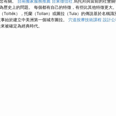
概念有關。
台南搬家服務推薦
台東徵信社
烏托邦與當前的社會關
為歷史上的問題。 每個都有自己的特徵，有些比其他特徵更大
Tolték），托蘭（Tollan）或圖拉（Tula）的傳說基於名稱
事始於建立中美洲第一個城市圖拉。
穴道按摩技術課程
設計公
後來被確定為經典時代。