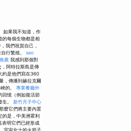
如果我不知道，作
陸的每個生物都是相
時，我們祝賀自己，
並自行繁殖。
seo
推薦
我感到那個對
ος，阿特拉斯島是傳
約是他們寫在360
量，傳播到赫拉克爾
海峽的。
專業餐廳外
的回憶（例如復活節
發生。
新竹月子中心
那麼它們將主要內置
定的是，中美洲霍利
這表明它們已經形成
，宇宙女士的火箭子