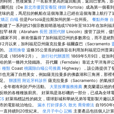
的時間，然後聚集了一名薪水更高的返回船員，返回巴拿馬，並
德波爾托拉（De
新北市優質安養院
律師
Portola）成為第一個
意味的是，馬尼拉的帆船在這個海灘上已經在這個海灘上航行了近
盆矯正
白蟻
但是Portolá是拉斯加州的第一位州長。
餐點外燴
台
建了一系列的21個宗教前哨基地或1769年至1833年在加利福
罕·林肯（Abraham
長照
護照代辦
Lincoln）接管了該州
國家不同，林肯僅贏得了加利福尼亞州的多數席位，而不是絕
5年2月以來，加利福尼亞州薩克拉曼多·福爾森巴（Sacramento
造的。
護照換發
這條35公里長的線路旨在利用加利福尼亞州普萊西維（P
完成（1856年2月）。
旅行社代辦護照
1869年5月9日，從加
的第一條跨大陸鐵路。 芬代爾（Ferndale）靠近太平洋海岸公路（
 種類
Coast
桃園除白蟻公司推薦
Highway），該公路提供
市也充滿了自然美女，例如薩克拉曼多的佛森湖和三角洲，那裡
遠足。
辦護照
附近牙科診所
薩克拉曼多（Sacramento）的氣
期，全年都有利於戶外活動。
大里按摩服務推薦
奧克蘭還以他的
反映的各種種族廚房。 好萊塢是洛杉磯的一部分，已成為全球
CS
好萊塢標誌性的銘文，環球影城和華納兄弟等電影製片廠以
城市的電影統治地位。
漏水 打針撐多久
散光
喬骨療法
自1950
一直持續到20世紀末。
坐月子中心
記帳
主要產品包括個人計算