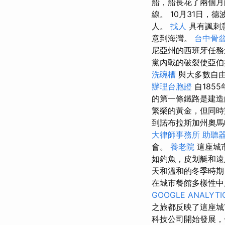
船，船長花了兩個月
線。 10月31日，
人。
找人
具有諷刺
意到海灣。
台中骨
尼亞州的西班牙任務創
黨內戰的破裂使亞伯拉
洗碗槽
與大多數自由
辦理台胞證
自185
的第一條鐵路是建
繁榮的黃金，但同時
到諾布拉斯加州奧馬哈
大律師事務所
助聽器
會。
養老院
這座城
如釣魚，皮划艇和
天和溫和的冬季時
在城市餐館多樣性中
GOOGLE ANALYTI
之旅都反映了這座
科技公司開始發展，