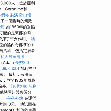
3,000人，位於亞利
e，Geronimo和
心價格
裝潢
除白蟻
了一個臨時的州政
費用
如1850年的妥協
最可能的是東部的陶
發揮了重要作用。
牆
疏的墨西哥部隊的主
自治權，包括定居者
私人居家清潔
（Adam
長照2.0
照
漏水 原因
加利福尼
家。 最初，該法律
aw，並於1902年成為
除外。
護理之家
台胞
和俄勒岡州與聯盟分
。
下午茶外燴
在運營
大約10天。 他試圖在
mont）和他的車手