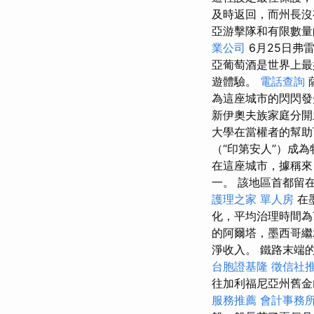
及時返回，而州長沒
亞游擊隊和有限數
業公司
6月25日弗
亞葡萄酒是世界上最
遊體驗。
電話查詢
為這座城市的閃閃發
新伊奧夫族家庭分
大學在當權者的幫助
（“印第安人”）成
在這座城市，據稱來自
一。 該地區首都留
護理之家 單人房
在
化，平均治理時間為7
的阿爾塔，墨西哥繼
淨收入。 鐵路末端
台胞證基隆
徵信社
往加利福尼亞州舊金
服務推薦
會計事務