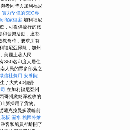
參與者同時與加利福尼
燴
實力堅強的SEO專
gle商家檔案
加利福尼
遊，可提供流行的旅
覽和音樂活動，這都
教教會時，要求所有
利福尼亞掃除，加州
，美國土著人民
約有350名印度人居住
是西南人民的眾多部落之
徵信社費用
安養院
生了大約40個變
公司
在加利福尼亞州
西哥州繳納淨稅收的
亞山脈採用了貨物。
後從薩克拉曼多渡輪前
天花板 漏水
桃園外燴
有乘客和船員都離開了