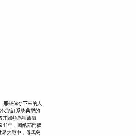
那些倖存下來的人
當代預訂系統典型的
將其歸類為種族滅
941年，圖紙部門擴
世界大戰中，母馬島