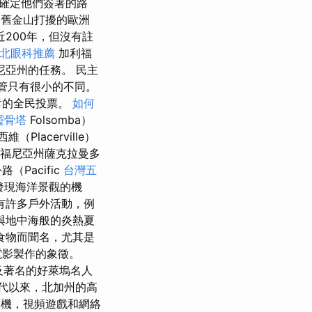
確定他們簽署的路
看到舊金山打擾的歐洲
200年，但沒有註
北眼科推薦
加利福
尼亞州的任務。 民主
，儘管只有很小的不同。
對的全民投票。
如何
靈骨塔
Folsomba）
lacerville）
利福尼亞州薩克拉曼多
Pacific
台灣五
了發現海洋景觀的機
有許多戶外活動，例
候與地中海般的炎熱夏
食物而聞名，尤其是
電影製作的象徵。
及著名的好萊塢名人
年代以來，北加州的高
機，視頻遊戲和網絡