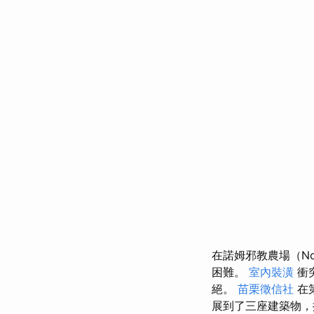
在諾姆邪教農場（N
困難。
室內裝潢
衝
絕。
苗栗徵信社
在
展到了三座建築物，