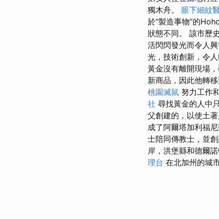
獨木舟。
眼下細紋
於“製造事物”的Ho
狀態不同​​。 該
活閃閃發光而令人
光，技術創新，令人
黃金沒有離開現場，
新商品，因此他轉移
桃園滅鼠
努力工作和
社
尋找黃金的人中只
父創建的，以使土
成了阿爾塔加利福尼
士陪同傳教士，並創建
岸，洪堡縣和德爾諾
理台
在北加州的城市