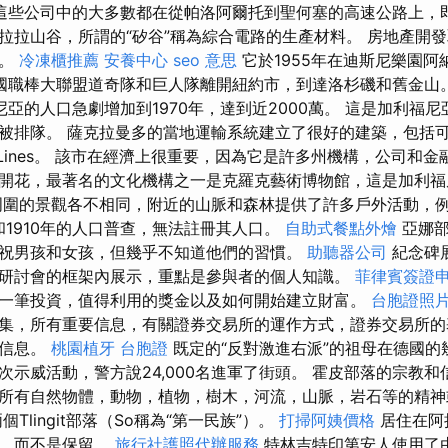
這些公司中的大多數都在從帕洛阿爾托到聖何塞的高速公路上，
拉拉山谷，所謂的“矽谷”稱為綜合電路的生產材料。 房地產開
業。
冷凍櫃推薦
安養中心
seo 意思
它於1955年在迪斯尼樂園
美國職棒大聯盟道奇隊和巨人隊離開紐約市，到達洛杉磯和舊金山
亞的人口急劇增加到1970年，達到近2000萬。 這是加利福
被排隊。 薩克拉曼多的當地運輸系統建立了很好的建築，包括
ram Lines。 該市在經濟上很重要，因為它是許多州機構，公司和
開花，最著名的文化機構之一是克羅克藝術博物館，這是加利福
周圍的景觀各不相同，附近的山脈和森林提供了許多戶外活動，
代和1910年的人口普查，無法註冊其人口。
自助式餐點外燴
亞娜部
祝男孩和女孩，但幾乎不知道他們的習慣。
助聽器公司
紀念碑
研討會的框架內展示，重點是參與者的個人知識。
菲律賓簽證
一筆投資，值得利用的獎金以及如何開始建立財富。
台胞證照
集，所有重要信息，有關證券交易所的運作方式，證券交易所的
要信息。
桃園植牙
台胞證
既定的“反對激進右派”的祖母在德國的
次示威活動，警方說24,000名進軍了街頭。 霍皮部落的宗教
所有自然物體，動物，植物，樹木，河流，山脈，岩石等的精
Tlingit部落（So稱為“第一民族”）。
打掃阿姨價格
居住在阿
莊，而不是保留。
旅行社護照代辦服務
特林吉特印第安人使用了