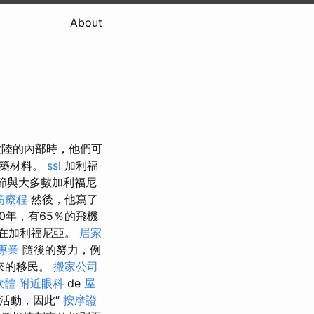
About
陸的內部時，他們可
建築材料。
ssl
加利福
季節與大多數加利福尼
筋療程
然後，他寫了
0年，有65％的飛機
％在加利福尼亞。
居家
專業
隨後的努力，例
來的移民。
搬家公司
軟體
附近眼科
de
屋
礦活動，因此“
按摩證