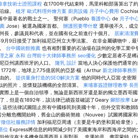
推拿技術士證照課程
在1700年代結束時，馬里科帕部落算出了約
河沿線。
植牙
歐式料理外燴方案
廚房設備
月子中心費用
Cochis
cs部落中最著名的戰士之一。 聖何塞（Pueblo
養護中心
de
月子中
推薦
Jose）被選為國家首都。
辦護照要帶什麼
選舉後不久，成立
州長，參議員和代表，並在國有化之前進行十個月。
居家清潔
0年9月9日接受了加利福尼亞州立大學法案。 在非金屬礦物中，
分。
台中國術館推薦
也有相對重要的石油場在該州的化學工業中
理之家 永和
台灣前十大律師事務所
seo優化
少數定居者不是稀
福尼亞州講西班牙的人口。
隆乳
設計
當地人決心保護他們通常的
772年，地球上7.75億居民的亞瑟·楊（Arthur
新北律師事務所
自由的。
提供量身打造的SEO解決方案
他的同時代人亞當·史密斯
幅類似的照片，並懷疑該機構的全部清算。
柬埔寨簽證辦理教學
長
實際上是一個自治領導，無論是新西班牙還是新的獨立墨西哥國
了，但是在1892年，該法律已續簽並確認了Geary
腳部按摩
L
嗎
這些法律試圖阻止所有中國移民到美國十年，但外交官和教師
，當分離危機開始時，舊金山的藝術努維（Nouvee）試圖將國家
竹徵信社服務詳情
加利福尼亞周邊（主要是牛奶堡和莫哈韋堡）
塔位
Express將信息的時間減少到了美國東海岸和西海岸之間的
但他沒有太多機會與墨西哥人面對面。 幸運的是，弗雷蒙特（Fré