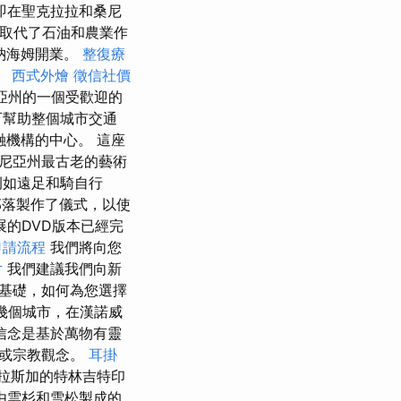
即在聖克拉拉和桑尼
發取代了石油和農業作
阿納海姆開業。
整復療
。
西式外燴
徵信社價
尼亞州的一個受歡迎的
可幫助整個城市交通
金融機構的中心。 這座
尼亞州最古老的藝術
例如遠足和騎自行
落製作了儀式，以使
展的DVD版本已經完
申請流程
我們將向您
片
我們建議我們向新
基礎，如何為您選擇
幾個城市，在漢諾威
和信念是基於萬物有靈
神或宗教觀念。
耳掛
拉斯加的特林吉特印
由雲杉和雪松製成的