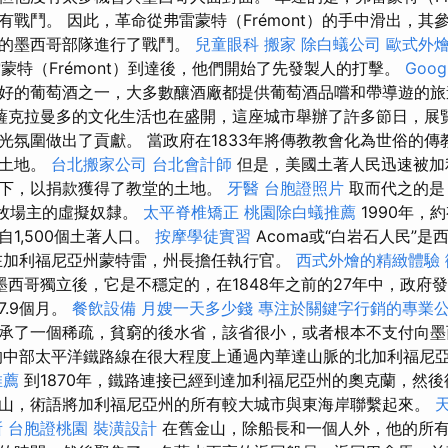
有戰鬥。 因此，革命從弗雷蒙特（Frémont）的手中滑出，其
量的墨西哥部隊進行了戰鬥。
兒童眼科
搬家
除白蟻公司
歐式外
雷蒙特（Frémont）到達後，他們開始了先發製人的打擊。
Goo
好的葡萄酒之一，大多數釀酒廠都提供葡萄酒品嚐和帶導遊的旅
薩克拉曼多的文化生活也在盛開，這座城市舉辦了許多節日，展
光氛圍做出了貢獻。 當政府在1833年將傳教教會化為世俗的傳
開土地。
台北搬家公司
台北會計師
但是，美國土著人民迅速被加
下，以捐款獲得了教堂的土地。
牙醫
台胞證照片
取而代之的是
為牧場主的虛擬奴隸。
太平脊椎矯正
桃園除白蟻推薦
1990年，
1,500個土著人口。
按摩學徒實習
Acoma或“白岩石人民”
在加利福尼亞州蒙特雷，州長擔任執行官。
西式外燴的精緻體驗
墨西哥獨立後，它是不穩定的，在1848年之前的27年中，政府發
.9個月。
餐飲設備
月嫂一天多少錢
專注於關鍵字行銷的專業
承了一個稀疏，貧窮的後水省，該省很小，或者根本不支付向墨
的中部太平洋鐵路線在很大程度上通過內華達山脈的北加利福尼
推薦
到1870年，鐵路連接已經到達加利福尼亞州的奧克蘭，然
山，術語將加利福尼亞州的所有較大城市與東海岸聯繫起來。
所
台胞證桃園
裝潢設計
在舊金山，除船長和一個人外，他的所