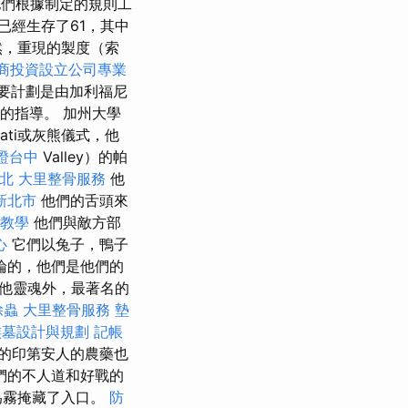
們根據制定的規則工
已經生存了61，其中
然，重現的製度（索
商投資設立公司專業
主要計劃是由加利福尼
）的指導。 加州大學
mati或灰熊儀式，他
證台中
Valley）的帕
北
大里整骨服務
他
新北市
他們的舌頭來
術教學
他們與敵方部
心
它們以兔子，鴨子
論的，他們是他們的
他靈魂外，最著名的
除蟲
大里整骨服務
墊
族墓設計與規劃
記帳
的印第安人的農藥也
們的不人道和好戰的
為霧掩藏了入口。
防