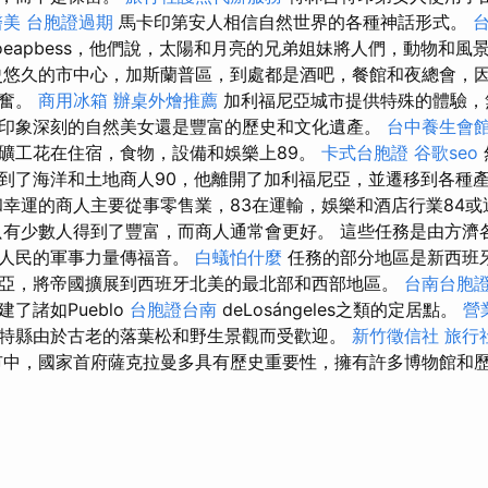
醫美
台胞證過期
馬卡印第安人相信自然世界的各種神話形式。
hoeapbess，他們說，太陽和月亮的兄弟姐妹將人們，動物和
市歷史悠久的市中心，加斯蘭普區，到處都是酒吧，餐館和夜總會，
興奮。
商用冰箱
辦桌外燴推薦
加利福尼亞城市提供特殊的體驗，
印象深刻的自然美女還是豐富的歷史和文化遺產。
台中養生會
礦工花在住宿，食物，設備和娛樂上89。
卡式台胞證
谷歌seo
到了海洋和土地商人90，他離開了加利福尼亞，並遷移到各種
幸運的商人主要從事零售業，83在運輸，娛樂和酒店行業84或
有少數人得到了豐富，而商人通常會更好。 這些任務是由方濟
著人民的軍事力量傳福音。
白蟻怕什麼
任務的部分地區是新西班
亞，將帝國擴展到西班牙北美的最北部和西部地區。
台南台胞
了諸如Pueblo
台胞證台南
deLosángeles之類的定居點。
營
特縣由於古老的落葉松和野生景觀而受歡迎。
新竹徵信社
旅行
中，國家首府薩克拉曼多具有歷史重要性，擁有許多博物館和