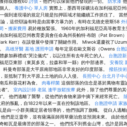
必獲得或徵稅60
討債
- 他們可以保留他們發現的一切。
防水漆
他
每個人。
養護中心 單人房
實際上，墨西哥採礦法在加利福尼亞州
一個到達現場的規定只能是扣押區域才能繼續工作抓住了。 當
辯論，這些辯論有時是由當事方暴力的，有時在戈德史密斯58
外
間
-
搬家費用
易於種族緊張。 1960年的加利福尼亞高等教育
加利福尼亞州教育委員會任命為州長帕特·布朗（Pat Brown
ark Kerr）在該發展中發揮了關鍵作用。 Miwok還慶祝了Uzu
熊。
高雄牙醫
墓地
護照申請
每年定居在歐文斯谷（Owens
台胞
s）團體參加葬禮或“哭泣儀式”，以記住所有去年死亡的人。
台胞證新
福尼亞東部（東莫多克，拉森和單一縣）的中部邊界。
安養院 
a家族。 科曼奇部落是大平原南部地區非常友好的印度部落。
撥筋技
，並抵制了對大平原上土地的白人入侵。
長照中心
台北月子中
，南瓜和葵花籽為食。
肉毒桿菌
這個部落的信念是基於萬物有靈
造者”。
室內設計師
老鼠
逢甲放鬆按摩
此外，除了他們尊重的其
弟”。 他們逃離了襲擊，從他們的食物來源中摘下來經常死亡。
府的叛亂，自1822年以來一直在控制該地區。
台胞證申請
家
亂是由一小群美國定居者領導的，他們強調了旗幟。 從白人逃離
 他們是泛靈帝，並有薩滿巫師用草藥治愈並預測未來。 由於他
奇帕瓦是最痛苦的部落之一。 他們找不到舊金山灣，也許是因