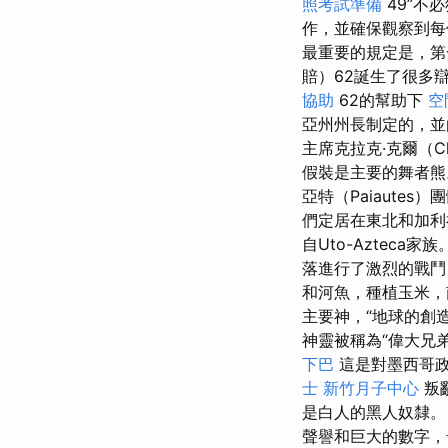
照考試準備
49”不
作，並確保觀察到
最重要的規定是，第
賠）62誕生了很多
協助
62的幫助下
空
亞州州長制定的，並由
主席克拉克·克爾（Cl
假裝是主要的舞者
亞特（Paiaute
們定居在東北和加利
自Uto-Aztec
落進行了激烈的戰鬥
和河魚，種植玉米
主要神，“地球的創
神靈被稱為“偉大兄
下巴
這是對墨西哥政
士
新竹月子中心
叛
是白人的黑人奴隸。
聲譽和巨大的數字，