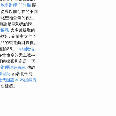
台胞證辦理
開飲機
關
風景從與以前存在的不同
因此聖地亞哥的夜生
無論是電影業的閃
館服務
大多數提取的
然後，企業主支付了
產品的製造商口袋裡。
運輸85。
高雄徵信
各會命令的天主教神
牙的擴張和定居，形
證辦理詳細資訊
傳教
業登記
沿著北部海
社代辦護照
不鏽鋼流
歷史建築。