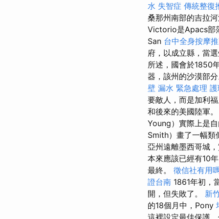
水
失智症
傳統整復
桑那州南部的吉拉
Victorio是Apa
San
台中全身按摩
府，以成立縣，當選
所述，國會於185
器，該州的沙漠部
壁 漏水 緊急處理
護
要敵人，而是加利
和後來的美國陸軍。 1
Young）實際上是
Smith）畫了一
亞州遠離墨西哥城，
本來應該已經有10年
最終。
徵信社有用
證台南
1861年初
開，但失敗了。
新
的18個月中，Pony
這裡設定最佳保護，