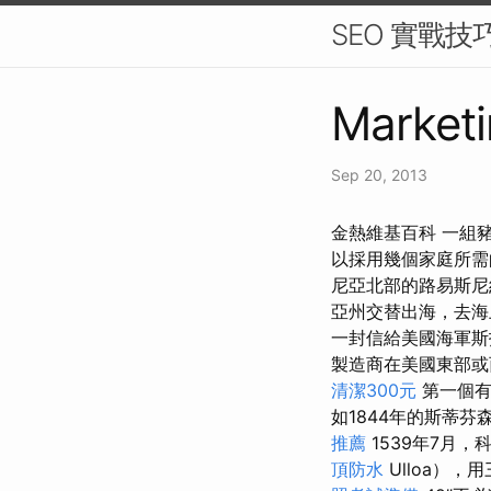
SEO 實戰
Marketi
Sep 20, 2013
金熱維基百科 一組豬
以採用幾個家庭所需
尼亞北部的路易斯尼
亞州交替出海，去
一封信給美國海軍斯
製造商在美國東部
清潔300元
第一個有
如1844年的斯蒂
推薦
1539年7月，科
頂防水
Ulloa）