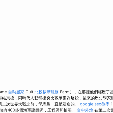
ome
自助搬家
Cult
北投按摩服務
Farm），在那裡他們經歷了
突結束後，同時代人聲稱衝突比戰爭更為屠殺，後來的歷史學家
第二次世界大戰之前，母馬島一直是建造的。
google seo教學
1
擁有400多個海軍建築師，工程師和抽屜。
台中外燴
在第二次