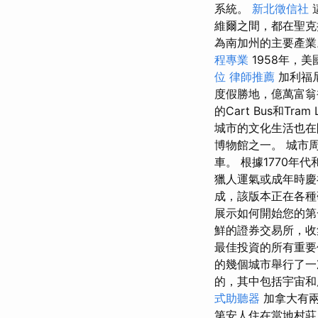
系統。
新北徵信社
維爾之間，都在聖克
為南加州的主要產
程專業
1958年，
位
律師推薦
加利福尼
度假勝地，億萬富翁
的Cart Bus和T
城市的文化生活也在
博物館之一。 城市
車。 根據1770年
獵人運氣或成年時慶
成，該版本正在各種
展示如何開始您的第
鮮的證券交易所，收
最佳投資的所有重
的幾個城市舉行了一
的，其中包括宇宙和
式助聽器
加拿大有兩個
第安人住在當地村