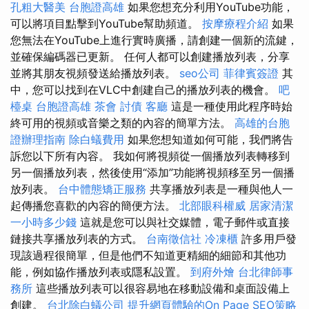
孔粗大醫美
台胞證高雄
如果您想充分利用YouTube功能，
可以將項目點擊到YouTube幫助頻道。
按摩療程介紹
如果
您無法在YouTube上進行實時廣播，請創建一個新的流鍵，
並確保編碼器已更新。 任何人都可以創建播放列表，分享
並將其朋友視頻發送給播放列表。
seo公司
菲律賓簽證
其
中，您可以找到在VLC中創建自己的播放列表的機會。
吧
檯桌
台胞證高雄
茶會
討債
客廳
這是一種使用此程序時始
終可用的視頻或音樂之類的內容的簡單方法。
高雄的台胞
證辦理指南
除白蟻費用
如果您想知道如何可能，我們將告
訴您以下所有內容。 我如何將視頻從一個播放列表轉移到
另一個播放列表，然後使用“添加”功能將視頻移至另一個播
放列表。
台中體態矯正服務
共享播放列表是一種與他人一
起傳播您喜歡的內容的簡便方法。
北部眼科權威
居家清潔
一小時多少錢
這就是您可以與社交媒體，電子郵件或直接
鏈接共享播放列表的方式。
台南徵信社
冷凍櫃
許多用戶發
現該過程很簡單，但是他們不知道更精細的細節和其他功
能，例如協作播放列表或隱私設置。
到府外燴
台北律師事
務所
這些播放列表可以很容易地在移動設備和桌面設備上
創建。
台北除白蟻公司
提升網頁體驗的On Page SEO策略