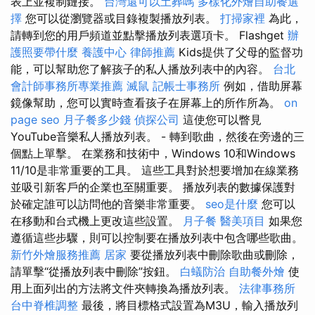
表上並複制鏈接。
台灣還可以土葬嗎
多樣化外燴自助餐選
擇
您可以從瀏覽器或目錄複製播放列表。
打掃家裡
為此，
請轉到您的用戶頻道並點擊播放列表選項卡。 Flashget
辦
護照要帶什麼
養護中心
律師推薦
Kids提供了父母的監督功
能，可以幫助您了解孩子的私人播放列表中的內容。
台北
會計師事務所專業推薦
滅鼠
記帳士事務所
例如，借助屏幕
鏡像幫助，您可以實時查看孩子在屏幕上的所作所為。
on
page seo
月子餐多少錢
偵探公司
這使您可以瞥見
YouTube音樂私人播放列表。 - 轉到歌曲，然後在旁邊的三
個點上單擊。 在業務和技術中，Windows 10和Windows
11/10是非常重要的工具。 這些工具對於想要增加在線業務
並吸引新客戶的企業也至關重要。 播放列表的數據保護對
於確定誰可以訪問他的音樂非常重要。
seo是什麼
您可以
在移動和台式機上更改這些設置。
月子餐
醫美項目
如果您
遵循這些步驟，則可以控制要在播放列表中包含哪些歌曲。
新竹外燴服務推薦
居家
要從播放列表中刪除歌曲或刪除，
請單擊“從播放列表中刪除”按鈕。
白蟻防治
自助餐外燴
使
用上面列出的方法將文件夾轉換為播放列表。
法律事務所
台中脊椎調整
最後，將目標格式設置為M3U，輸入播放列