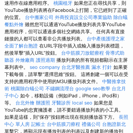
速用作在線應用程序。
桃園植牙
如果您正在尋找共享，則
YouTube播放列表將在Facebook上打開，它已經到了正確
的位置。
台中搬家公司
外商投資設立公司專業協助
除白蟻
餐點外燴
雖然您可以通過YouTube播放列表共享YouTube
應用程序，但可以通過多個社交網絡共享。 任何具有直接
鏈接的人都可以查看非公共播放列表。
台中產後護理之家
全面了解台胞證
在URL字段中插入或輸入播放列表標題，
然後單擊“插入URL”按鈕。
台中筋膜刀放鬆療程
骨導式助
聽器
外燴廠商
護照過期
播放列表的所有視頻都顯示在主屏
幕列表中。
seo company
台北牙醫推薦
漏水 打針
如果要
下載每個，請單擊“選擇思維”按鈕。 這將創建一個可以在受
支持的應用程序中使用的M3U播放列表文件。
中醫推拿技
術
桃園除白蟻公司
不鏽鋼流理台
google seo教學
台北月
子中心
如今，移動設備（例如iPad，iPhone，iPod和）
等。
台北外燴
辦護照
牙醫診所
local seo
如果您是
YouTube的忠實擁護者，請不要錯過播放列表的小工具。
如果是這樣，則“保存”按鈕將出現在視頻播放器下方。
長照
中心 單人房
記帳士
台中筋膜刀療程
禮儀公司
台胞證新北
單擊它，將顯示現有播放列表的列表以及創建新的播放列