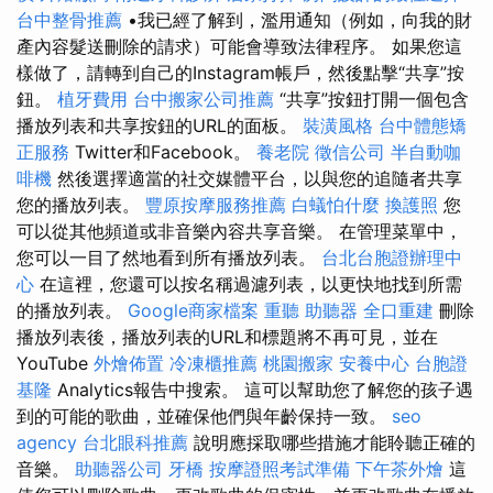
台中整骨推薦
•我已經了解到，濫用通知（例如，向我的財
產內容髮送刪除的請求）可能會導致法律程序。 如果您這
樣做了，請轉到自己的Instagram帳戶，然後點擊“共享”按
鈕。
植牙費用
台中搬家公司推薦
“共享”按鈕打開一個包含
播放列表和共享按鈕的URL的面板。
裝潢風格
台中體態矯
正服務
Twitter和Facebook。
養老院
徵信公司
半自動咖
啡機
然後選擇適當的社交媒體平台，以與您的追隨者共享
您的播放列表。
豐原按摩服務推薦
白蟻怕什麼
換護照
您
可以從其他頻道或非音樂內容共享音樂。 在管理菜單中，
您可以一目了然地看到所有播放列表。
台北台胞證辦理中
心
在這裡，您還可以按名稱過濾列表，以更快地找到所需
的播放列表。
Google商家檔案
重聽 助聽器
全口重建
刪除
播放列表後，播放列表的URL和標題將不再可見，並在
YouTube
外燴佈置
冷凍櫃推薦
桃園搬家
安養中心
台胞證
基隆
Analytics報告中搜索。 這可以幫助您了解您的孩子遇
到的可能的歌曲，並確保他們與年齡保持一致。
seo
agency
台北眼科推薦
說明應採取哪些措施才能聆聽正確的
音樂。
助聽器公司
牙橋
按摩證照考試準備
下午茶外燴
這