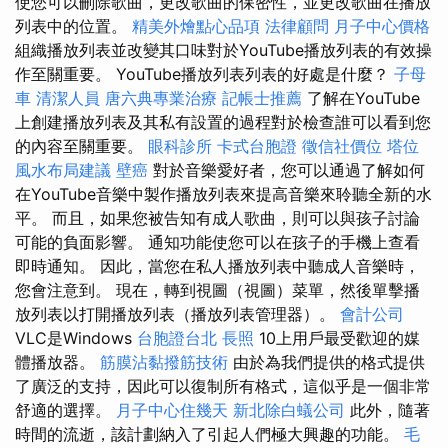
使您可以刪除歌曲，更改歌曲的保密性，並更改歌曲在播放
列表中的位置。
精美外燴點心品項
法律顧問
月子中心價格
組織播放列表並改變其口味對於YouTube播放列表的有效操
作至關重要。 YouTube播放列表列表的好處是什麼？
子母
車
清潔人員
唐六典專業治療
記帳士推薦
了解在YouTube
上創建播放列表及其私有設置的過程對於檢查誰可以看到您
的內容至關重要。
眼科診所
卡式台胞證
徵信社價位
塔位
風水布局建議
壁癌
對於音樂愛好者，您可以通過了解如何
在YouTube音樂中製作播放列表來提高音樂來聆聽全新的水
平。 而且，如果您被告知有成人歌曲，則可以與孩子討論
可能的負面影響。 通知功能使您可以在孩子的手機上查看
即時通知。 因此，當您在私人播放列表中聽成人音樂時，
您會注意到。 現在，轉到視圖（視圖）菜單，然後單擊播
放列表以打開播放列表（播放列表管理器）。
會計公司
VLC是Windows
台胞證台北
長照
10上用戶最受歡迎的媒
體播放器。
筋膜沾黏撥筋技術
由於為我們提供的格式提供
了廣泛的支持，因此可以復制所有格式，這似乎是一個非常
舒適的選擇。
月子中心住幾天
新北除白蟻公司
此外，隨著
時間的流逝，該計劃納入了引起人們極大興趣的功能。
毛