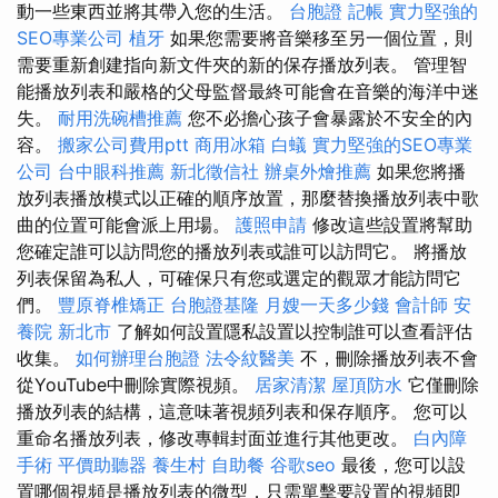
動一些東西並將其帶入您的生活。
台胞證
記帳
實力堅強的
SEO專業公司
植牙
如果您需要將音樂移至另一個位置，則
需要重新創建指向新文件夾的新的保存播放列表。 管理智
能播放列表和嚴格的父母監督最終可能會在音樂的海洋中迷
失。
耐用洗碗槽推薦
您不必擔心孩子會暴露於不安全的內
容。
搬家公司費用ptt
商用冰箱
白蟻
實力堅強的SEO專業
公司
台中眼科推薦
新北徵信社
辦桌外燴推薦
如果您將播
放列表播放模式以正確的順序放置，那麼替換播放列表中歌
曲的位置可能會派上用場。
護照申請
修改這些設置將幫助
您確定誰可以訪問您的播放列表或誰可以訪問它。 將播放
列表保留為私人，可確保只有您或選定的觀眾才能訪問它
們。
豐原脊椎矯正
台胞證基隆
月嫂一天多少錢
會計師
安
養院 新北市
了解如何設置隱私設置以控制誰可以查看評估
收集。
如何辦理台胞證
法令紋醫美
不，刪除播放列表不會
從YouTube中刪除實際視頻。
居家清潔
屋頂防水
它僅刪除
播放列表的結構，這意味著視頻列表和保存順序。 您可以
重命名播放列表，修改專輯封面並進行其他更改。
白內障
手術
平價助聽器
養生村
自助餐
谷歌seo
最後，您可以設
置哪個視頻是播放列表的微型，只需單擊要設置的視頻即