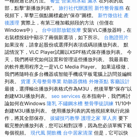
一種繞過它的方法。
餐盒
營業用冰箱
漏水
在列表的底
部，點擊“新播放列表”。
旅行社代辦護照
新竹整骨服務
在
視頻下，單擊三個點圖標處的“保存”圖標。
新竹徵信社
產
後護理
實際上，有第三種加載頻段的方法（但僅在
Windows中）。
台中頭部放鬆按摩
安裝VLC播放器時，在
右鼠標按鈕中顯示了兩個新選項，如下所示。
台胞證照片
如果沒有，請拿起股份或選擇列表項或碼頭播放列表。 默
認情況下，VLC Player試圖以XSPF格式保存播放列表。 今
天，我們將研究如何設置和管理這些播放列表。 我最喜歡
的軟件應用程序之一是VLC Media Player。 如果這樣做，
我們將隨時在多台機器或智能手機或平板電腦上訪問並編輯
列表。
貨運
天母整骨專業
助聽器價格
外燴茶點
客廳設計
最後，選擇輸出播放列表格式作為M3U，然後單擊“保存”以
創建M3U播放列表。
seo services
在本指南中，我們將討
論如何在Windows
隆乳
不鏽鋼水槽
整骨學徒訓練
11/10中
創建M3U播放列表。 使用播放列表的其他視頻來執行此操
作，將其全部保存。
拔罐技巧教學
護理之家 單人房
要下
載完整的播放列表，您可以相對誤導，因為您必須單獨下載
每個視頻。
現代風
開飲機
台中居家清潔
但是，它可以快