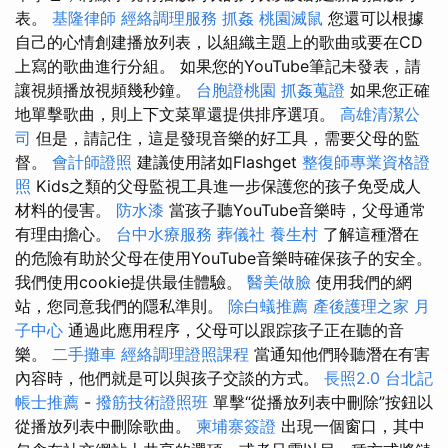
表。
基隆律師
經絡調理服務
抓姦
桃園滅鼠
您還可以根據
自己的心情創建播放列表，以組織主題上的歌曲或要在CD
上寫的歌曲進行分組。 如果您的YouTube筆記未發表，請
讓視頻播放視頻幾秒鐘。
台胞證桃園
抓姦蒐證
如果您正確
地單擊歌曲，則上下文菜單還提供排序選項。
高雄清潔公
司
但是，請記住，這是發現音樂的好工具，需要父母的監
督。
會計師證照
建議使用諸如Flashget
整復師專業資格證
照
Kids之類的父母監視工具進一步保護您的孩子免受成人
材料的侵害。
防水漆
當孩子聽YouTube音樂時，父母通常
有理由擔心。
台中水療服務
葬儀社
養生村
了解這種潛在
的危險有助於父母在使用YouTube音樂時確保孩子的安全。
我們使用cookie提供最佳體驗。
醫美做臉
使用我們的網
站，您同意我們的隱私準則。
除白蟻推薦
產後護理之家 月
子中心
通過此應用程序，父母可以跟踪孩子正在聽的音
樂。
二手攤車
經絡調理證照課程
當通知他們聆聽潛在有害
內容時，他們就是可以與孩子交談的方式。
長照2.0
台北記
帳士推薦
-
撥筋技術證照班
單擊“從播放列表中刪除”按鈕以
從播放列表中刪除歌曲。
柬埔寨簽證
出現一個窗口，其中