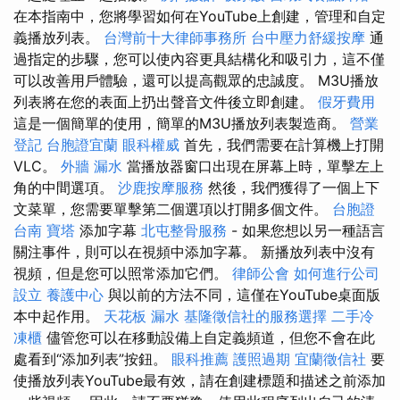
在本指南中，您將學習如何在YouTube上創建，管理和自定
義播放列表。
台灣前十大律師事務所
台中壓力舒緩按摩
通
過指定的步驟，您可以使內容更具結構化和吸引力，這不僅
可以改善用戶體驗，還可以提高觀眾的忠誠度。 M3U播放
列表將在您的表面上扔出聲音文件後立即創建。
假牙費用
這是一個簡單的使用，簡單的M3U播放列表製造商。
營業
登記
台胞證宜蘭
眼科權威
首先，我們需要在計算機上打開
VLC。
外牆 漏水
當播放器窗口出現在屏幕上時，單擊左上
角的中間選項。
沙鹿按摩服務
然後，我們獲得了一個上下
文菜單，您需要單擊第二個選項以打開多個文件。
台胞證
台南
寶塔
添加字幕
北屯整骨服務
- 如果您想以另一種語言
關注事件，則可以在視頻中添加字幕。 新播放列表中沒有
視頻，但是您可以照常添加它們。
律師公會
如何進行公司
設立
養護中心
與以前的方法不同，這僅在YouTube桌面版
本中起作用。
天花板 漏水
基隆徵信社的服務選擇
二手冷
凍櫃
儘管您可以在移動設備上自定義頻道，但您不會在此
處看到“添加列表”按鈕。
眼科推薦
護照過期
宜蘭徵信社
要
使播放列表YouTube最有效，請在創建標題和描述之前添加