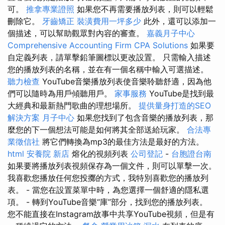
可。
推拿專業證照
如果您不再需要播放列表，則可以輕鬆
刪除它。
牙齒矯正
裝潢費用一坪多少
此外，還可以添加一
個描述，可以幫助觀眾對內容的審查。
嘉義月子中心
Comprehensive Accounting Firm CPA Solutions
如果要
自定義列表，請單擊鉛筆圖標以更改設置。 只需輸入描述
您的播放列表的名稱，並在有一個名稱中輸入可選描述。
聽力檢查
YouTube音樂播放列表使音樂聆聽舒適，因為他
們可以隨時為用戶傾聽用戶。
家事服務
YouTube是找到最
大經典和最新熱門歌曲的理想場所。
提供量身打造的SEO
解決方案
月子中心
如果您找到了包含音樂的播放列表，那
麼您的下一個想法可能是如何將其全部送給玩家。
合法專
業徵信社
將它們轉換為mp3的最佳方法是最好的方法。
html
安養院 新店
熔化的視頻列表
公司登記
-
台胞證台南
如果要將播放列表視頻保存為一個文件，則可以單擊一次。
我喜歡您播放任何您投擲的方式，我特別喜歡您的播放列
表。 - 當您在設置菜單中時，為您選擇一個舒適的隱私選
項。 - 轉到YouTube音樂“庫”部分，找到您的播放列表。
您不能直接在Instagram故事中共享YouTube視頻，但是有