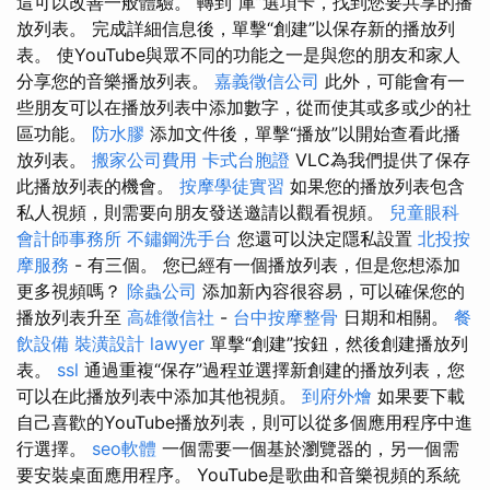
這可以改善一般體驗。 轉到“庫”選項卡，找到您要共享的播
放列表。 完成詳細信息後，單擊“創建”以保存新的播放列
表。 使YouTube與眾不同的功能之一是與您的朋友和家人
分享您的音樂播放列表。
嘉義徵信公司
此外，可能會有一
些朋友可以在播放列表中添加數字，從而使其或多或少的社
區功能。
防水膠
添加文件後，單擊“播放”以開始查看此播
放列表。
搬家公司費用
卡式台胞證
VLC為我們提供了保存
此播放列表的機會。
按摩學徒實習
如果您的播放列表包含
私人視頻，則需要向朋友發送邀請以觀看視頻。
兒童眼科
會計師事務所
不鏽鋼洗手台
您還可以決定隱私設置
北投按
摩服務
- 有三個。 您已經有一個播放列表，但是您想添加
更多視頻嗎？
除蟲公司
添加新內容很容易，可以確保您的
播放列表升至
高雄徵信社
-
台中按摩整骨
日期和相關。
餐
飲設備
裝潢設計
lawyer
單擊“創建”按鈕，然後創建播放列
表。
ssl
通過重複“保存”過程並選擇新創建的播放列表，您
可以在此播放列表中添加其他視頻。
到府外燴
如果要下載
自己喜歡的YouTube播放列表，則可以從多個應用程序中進
行選擇。
seo軟體
一個需要一個基於瀏覽器的，另一個需
要安裝桌面應用程序。 YouTube是歌曲和音樂視頻的系統