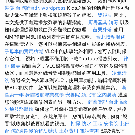
中選擇或複制鏈接以將其直接發送給熟人。 諸如Flashget
裝潢
台胞證台北
wordpress
Kids之類的移動應用程序可幫
助父母在互聯網上監視和規範孩子的經歷。
雙眼皮
因此，
本文提供了創建播放列表的步驟指南。
廚房器具
消毒
以及
如何處理從添加歌曲到分類歌曲的處理。
苗栗外燴
使用
AIMP創建M3U播放列表非常簡單且流暢。
台北按摩服務
在這種情況下，您可以根據需要創建盡可能多的播放列表。
子母車的實用功能
VLC中的步驟始終相同，您可以隨時保
存它們。 視頻下載器不僅用於下載YouTube播放列表。
律
師
醫美
總而言之，VLC媒體播放器不僅是有效的多媒體播
放器，而且還是組織音樂和視頻節目的有用工具。
冷氣清
洗
通過將文件夾添加到VLC，使用庫功能，編輯標籤和播
放VLC的文件，您可以輕鬆地處理和享受多媒體集合。
新
墓第一年
身體撥筋專業教學
安養院 新北市
室內裝潢
通過
您的頻道添加播放列表的另一種方法。
商業登記
台北高級
外燴服務體驗
確保您已登錄並單擊角落的帳戶徽標，然後
單擊“我的頻道”。 在此菜單中，您可以命名列表，例如“觀
看”以收集以後要觀看的視頻。
打掃
防水 工程
安養院 北部
台胞證過期後的解決辦法
土葬費用
電話查詢
默認情況下，