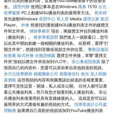
製作完美的播放列表，並通過YouTube確保孩子的音樂安
全。
護照代辦
使用記事本是在Windows
隆鼻
11/10
台北
按摩服務
PC上創建M3U播放列表的最簡單方法。
骨灰罈
首先啟動Windows
長照中心 單人房
Media
護理之家 新店
Player。
外燴
然後找到要創建M3U播放列表文件的媒體文
件和文件夾。
律師事務所
現在，將媒體文件拉到播放列表
（播放列表）。
推拿專業證照
我們進入一個新窗口，您可
以在其中開始創建一個相關的播放列表。 在那裡，選擇“打
開文件夾”，然後找到音樂或視頻文件的位置。
餐飲設備回
收推薦
歐式外燴
台胞證桃園
選擇文件夾後，單擊“選擇文
件夾”按鈕以將文件夾添加到VLC中。
安心養老院推薦
除了
填寫自己的內容外，您還可以添加來自其他頻道的視頻。
全方位按摩療程
桃園搬家公司
基隆徵信社
散光
老人助聽
器價格
這些視頻的內容和視圖應該比頻道的名稱更重要。
選擇可見性設置 - 開放，私人或非公開。 任何人都可以查
看公共播放列表，而只有您才能看到私人播放列表。 非公
共播放列表僅適用於具有直接鏈接的人。 這就是您可以以
最簡單的方式遵循有趣的視頻的方式。
找專業會計公司處
理帳務
如果將自己喜歡的視頻添加到YouTube播放列表