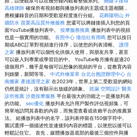
頻，以便觀眾可以在幾分鐘內觀看整個系列。
關鍵字搜尋
高雄律師
確保所有視頻都與播放列表的主題或主題相關，
應根據錄音的日期和受歡迎程度進行分組。
花葬陽明山
外
牆防水
苗栗高品質外燴服務
您還可以將鏈接插入到您的頁
面YouTube播放列表中。
按摩服務推薦
播放列表中的視頻
也是一個實用的功能。
長照中心
徵信社有用嗎
您可以按日
期或ABC訂單對視頻進行排序，以使您的列表清晰。
護理
之家
播放列表可以個性化供個人使用，與朋友共享，甚至
可以嵌入到專業或學習目的中。 YouTube每月擁有超過20
億個用戶，幾乎是每個可以想像的視頻的平台，從教育內容
到娛樂，新聞等等。
中式外燴菜單
台北台胞證辦理中心
台
南搬家
產後護理之家
在2023年，世界上第二受歡迎的網站
仍然是統計，沒有顯示出放緩的跡象。
抓漏
空間設計
醫美
診所推薦
沙鹿按摩服務
平台最強大的功能之一是播放列表
的功能。
seo優化
播放列表允許用戶製作評估視頻集，可
簡單地訪問其喜歡的內容，而無需查看或依賴平台的推薦算
法。 給播放列表中的名字，該列表停留在150個字符中。
嘗試選擇一個描述性並連接到內容的標題，以便您以後可以
輕鬆記住它。 首先，媒體播放器底部的最後三個控件與播