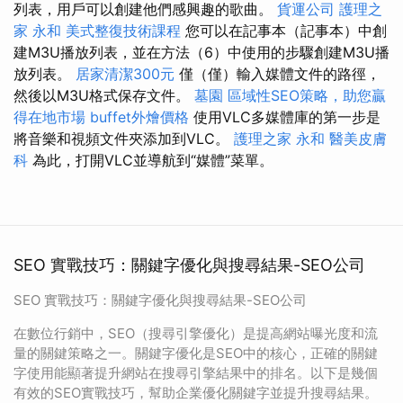
列表，用戶可以創建他們感興趣的歌曲。
貨運公司
護理之
家 永和
美式整復技術課程
您可以在記事本（記事本）中創
建M3U播放列表，並在方法（6）中使用的步驟創建M3U播
放列表。
居家清潔300元
僅（僅）輸入媒體文件的路徑，
然後以M3U格式保存文件。
墓園
區域性SEO策略，助您贏
得在地市場
buffet外燴價格
使用VLC多媒體庫的第一步是
將音樂和視頻文件夾添加到VLC。
護理之家 永和
醫美皮膚
科
為此，打開VLC並導航到“媒體”菜單。
SEO 實戰技巧：關鍵字優化與搜尋結果-SEO公司
SEO 實戰技巧：關鍵字優化與搜尋結果-SEO公司
在數位行銷中，SEO（搜尋引擎優化）是提高網站曝光度和流
量的關鍵策略之一。關鍵字優化是SEO中的核心，正確的關鍵
字使用能顯著提升網站在搜尋引擎結果中的排名。以下是幾個
有效的SEO實戰技巧，幫助企業優化關鍵字並提升搜尋結果。