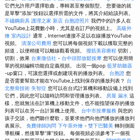
它們允許用戶選擇歌曲，專輯甚至整個類型。 您要做的就
是單擊“添加”按鈕以選擇所需的文件，將其介紹給該列表。
不鏽鋼廚具
護理之家 新店
台胞證照片
我們中的許多人在
YouTube上花費數小時，尤其是在訂戶的視頻上。
高級外
燴
室內設計
通常，Internet連接不足以在線播放YouTube
視頻。
清潔公司費用
您可以將每個視頻下載以獲取完整的
頻道，以便稍後可以離線觀看視頻。
撥筋美容療程
切割，
切割，效果
台東徵信社
-
台中頭部放鬆按摩
您可以使用簡
單的視頻編輯功能自定義視頻。 出現一個pop
藍芽助聽器
-up窗口，可讓您選擇或創建現有的播放列表。
台胞證
您
是否需要幫助才能在YouTube上找到保存的播放列表？
台
北整骨技術
失智症
您可以在台式計算機和移動設備上找到
它們，因此您可以隨時訪問和管理播放列表。
房屋 漏水
這
樣，您就無法在計算機上移動文件，也不能指望保存的播放
列表可以在另一台計算機上使用。
台中市按摩服務
與您的
孩子交談，他們聽什麼歌，並要求他們向他們播放的播放列
表展示。
免費律師詢問
下午茶外燴
-
雙下巴醫美
轉到側面
導航欄，然後單擊“庫”按鈕。 每個視頻必須參考下一個視