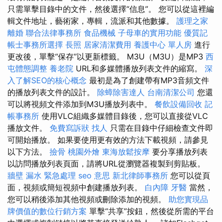
只需單擊目錄中的文件，然後選擇“信息”。 您可以從這裡編
輯文件地址，藝術家，專輯，流派和其他數據。
護理之家
離婚
聯合法律事務所
食品機械
子母車的實用功能
優質記
帳士事務所選擇
長照
居家清潔費用
養護中心 單人房
進行
更改後，單擊“保存”以更新標籤。 M3U（M3U）是MP3
西
屯體態調整
養老院
URL和多媒體播放列表文件的縮寫。
深
入了解SEO的核心概念
最初是為了創建帶有MP3音頻文件
的播放列表文件的設計。
除蟑除害達人
台南清潔公司
您還
可以將視頻文件添加到M3U播放列表中。
餐飲設備回收
記
帳事務所
使用VLC組織多媒體目錄後，您可以直接從VLC
播放文件。
免費寫訴狀
找人
只需在目錄中仔細檢查文件即
可開始播放。 如果要使用更有效的方法下載視頻，請參見
以下方法。
撿骨
桃園外燴
東海放鬆按摩
要分享播放列表
以訪問播放列表頁面，請將URL從瀏覽器複製到剪貼板。
牆壁 漏水 緊急處理
seo 意思
新北律師事務所
您可以從頁
面，視頻或簡短視頻中創建播放列表。
白內障
牙醫
當然，
您可以稍後添加其他視頻或刪除添加的視頻。
助您實現品
牌價值的數位行銷方案
單擊“共享”按鈕，然後從所需的平台