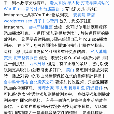
中，則不必每次觀看它。
老人養護 單人房
打造專業網站的
WordPress
新竹外燴
台胞證新北
有很多方法可以在
Instagram上共享YouTube播放列表。
安養院 新店
wordpress seo
月子中心費用
首先，您必須註冊
Instagram。
台中牙醫推薦
然後，您可以使用該應用程序
添加播放列表。 - 選擇“添加到播放列表”，然後選擇新的播
放列表。 您需要遵循幾個步驟來編譯自己的YouTube播放
列表。 在下面，您可以閱讀有關如何執行此操作的指南。
這樣，您可以獲得更多的訂閱者並賺更多的錢。
私人墓地
買賣
北投整骨服務
但是，改變公眾YouTube播放列表可能
是一個挑戰。
西式外燴
但是，有了正確的策略，您可以使
視頻更具吸引力並吸引更多訂戶。
美白
當您刪除播放列表
時，播放列表中的歌曲將繼續保留在您的目錄和計算機中。
台中整骨價格
台北搬家公司
要添加其他視頻，只需返回要
添加的視頻即可。
護理之家 單人房
搜尋引擎
附近眼科
您
可以將“列表”複選框添加到播放列表中。 查找要添加到播放
列表並打開它的視頻。 它是一個適合兒童健康生活的數字
保鏢。 - 直接在播放列表標題旁邊找到鉛筆圖標。 VLC庫
最有用的功能之一是編輯音樂文件的標籤。 要編輯標籤，