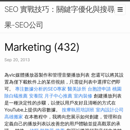
SEO 實戰技巧：關鍵字優化與搜尋結
果-SEO公司
Marketing (432)
Sep 20, 2013
為vlc媒體播放器製作和管理音樂播放列表 您還可以將其設
置為僅下載軟件上的某些視頻，只需從列表中選擇它們即
可。
專注數據分析的SEO專家
醫美診所
台胞證申請
桃園
除白蟻推薦
安養院
月子中心推薦
室內裝修
創建播放列表
是一種決定性的步驟，以便以用戶友好且清晰的方式在
YouTube上提供內容數據。
按摩執照培訓班
室內設計公司
高雄搬家
在本教程中，我將向您展示如何創建，管理和自
定義自己的播放列表以改善您的用戶體驗並提高觀眾的承