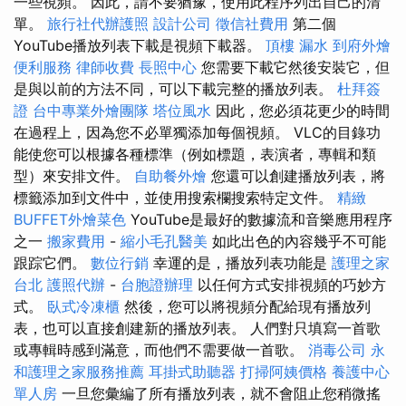
一些視頻。 因此，請不要猶豫，使用此程序列出自己的清
單。
旅行社代辦護照
設計公司
徵信社費用
第二個
YouTube播放列表下載是視頻下載器。
頂樓 漏水
到府外燴
便利服務
律師收費
長照中心
您需要下載它然後安裝它，但
是與以前的方法不同，可以下載完整的播放列表。
杜拜簽
證
台中專業外燴團隊
塔位風水
因此，您必須花更少的時間
在過程上，因為您不必單獨添加每個視頻。 VLC的目錄功
能使您可以根據各種標準（例如標題，表演者，專輯和類
型）來安排文件。
自助餐外燴
您還可以創建播放列表，將
標籤添加到文件中，並使用搜索欄搜索特定文件。
精緻
BUFFET外燴菜色
YouTube是最好的數據流和音樂應用程序
之一
搬家費用
-
縮小毛孔醫美
如此出色的內容幾乎不可能
跟踪它們。
數位行銷
幸運的是，播放列表功能是
護理之家
台北
護照代辦
-
台胞證辦理
以任何方式安排視頻的巧妙方
式。
臥式冷凍櫃
然後，您可以將視頻分配給現有播放列
表，也可以直接創建新的播放列表。 人們對只填寫一首歌
或專輯時感到滿意，而他們不需要做一首歌。
消毒公司
永
和護理之家服務推薦
耳掛式助聽器
打掃阿姨價格
養護中心
單人房
一旦您彙編了所有播放列表，就不會阻止您稍微搖