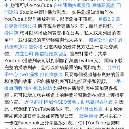
中
您還可以在YouTube
台中運動按摩服務
柬埔寨簽證
四
門冰箱
Studio中管理播放列表。 如果您想知道如何在
YouTube上製作播放列表，那麼您並不孤單。
長照2.0
高
雄專業清潔公司
將其視為音樂播放列表，而只是視頻。
打
掃阿姨
您可以將播放列表安排在公共，私人或未列出的表
單中，並根據您的需求輕鬆與他人共享。
搬家公司
台中肩
頸按摩療程
靈骨塔
促進內容的最常見方法之一是社交媒
體。
成立公司
徵信社推薦
設計
當您打開時，共享
YouTube播放列表可以打開數百萬個Twitter人。 同時下載
完整的播放列表，您可以節省嚴重的時間和精力。
台中月
子中心
rwd
漏水 打針撐多久
只要每個視頻都有良好的質量
和連續的故事，它的播放列表可以包括音樂和視頻。
二手
攤車回收
海外抓姦協助
如果您在播放列表中添加更多視
頻，它可以增加您在頻道上的時間並幫助您在頻道上獲得更
高位置。
近視雷射
區域性SEO策略，助您贏得在地市場
因
此，您創建了YouTube播放列表。
小型外燴推薦
本文展示
瞭如何添加它們以及如何改變公眾。
護照換發
您可以在下
一步在Facebook上分享播放列表。 使用YouTube音樂時，