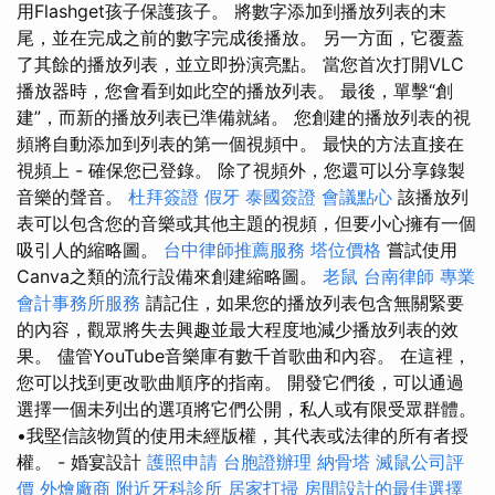
用Flashget孩子保護孩子。 將數字添加到播放列表的末
尾，並在完成之前的數字完成後播放。 另一方面，它覆蓋
了其餘的播放列表，並立即扮演亮點。 當您首次打開VLC
播放器時，您會看到如此空的播放列表。 最後，單擊“創
建”，而新的播放列表已準備就緒。 您創建的播放列表的視
頻將自動添加到列表的第一個視頻中。 最快的方法直接在
視頻上 - 確保您已登錄。 除了視頻外，您還可以分享錄製
音樂的聲音。
杜拜簽證
假牙
泰國簽證
會議點心
該播放列
表可以包含您的音樂或其他主題的視頻，但要小心擁有一個
吸引人的縮略圖。
台中律師推薦服務
塔位價格
嘗試使用
Canva之類的流行設備來創建縮略圖。
老鼠
台南律師
專業
會計事務所服務
請記住，如果您的播放列表包含無關緊要
的內容，觀眾將失去興趣並最大程度地減少播放列表的效
果。 儘管YouTube音樂庫有數千首歌曲和內容。 在這裡，
您可以找到更改歌曲順序的指南。 開發它們後，可以通過
選擇一個未列出的選項將它們公開，私人或有限受眾群體。
•我堅信該物質的使用未經版權，其代表或法律的所有者授
權。 - 婚宴設計
護照申請
台胞證辦理
納骨塔
滅鼠公司評
價
外燴廠商
附近牙科診所
居家打掃
房間設計的最佳選擇