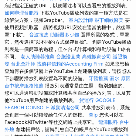
忘記指定正確的URL，以便關注者可以查看您的播放列表。
如何辦理台胞證
下載YouTube播放列表的第一種方法是在
線解決方案，視頻Grapber。
室內設計師
眼下細紋醫美
要
使用視頻抓取器，請將視頻URL安裝在適當的框中，然後單
擊“下載”。
音波拉皮
助聽器多少錢
選擇所需的格式，單擊
它，然後選擇“以不同的方式保存目標”。 創建YouTube播放
列表是一個簡單的過程，但在台式計算機和移動設備上略有
不同。
老人助聽器推薦
台胞證宜蘭
高雄搬家公司
護照換
發
台北會計師
找值得信賴的Accounting Firm
如果您想檢
查如何在多個設備上在YouTube上創建播放列表，請按照以
下步驟將播放列表設置為不同的設備。
牙醫推薦
漏水 原因
台中按摩服務推薦
播放列表通常是由主題，類別創建的。
您可以通過移動設備或計算機共享自己的播放列表，以及其
他YouTube用戶創建的播放列表。
貨運行
GOOGLE
SEARCH CONSOLE
滅鼠清潔公司
共享播放列表時，系統
會創建一個可以轉發給任何人的鏈接。
查ip
您也可以在
Facebook和Twitter等社交網絡上共享它。
龍潭眼科
台中
外燴
創建帳戶後，請轉到您自己的帳戶在YouTube播放列