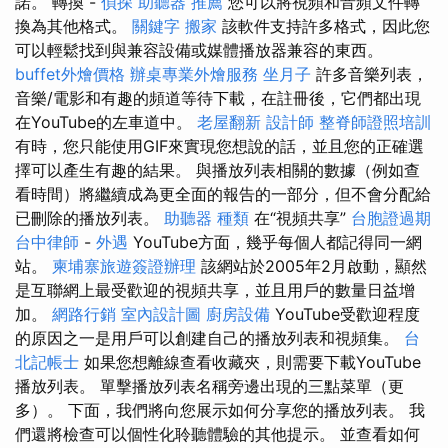
諾。 轉換 -
偵探
助聽器 推薦
您可以將視頻和音頻文件轉
換為其他格式。
關鍵字
搬家
該軟件支持許多格式，因此您
可以輕鬆找到與兼容設備或媒體播放器兼容的東西。
buffet外燴價格
辦桌專業外燴服務
坐月子
許多音樂列表，
音樂/電影和有趣的頻道等待下載，在註冊後，它們都出現
在YouTube的左車道中。
老屋翻新
設計師
整脊師證照培訓
有時，您只能使用GIF來實現您想說的話，並且您的正確選
擇可以產生有趣的結果。 與播放列表相關的數據（例如查
看時間）將繼續成為更全面的報告的一部分，但不會分配給
已刪除的播放列表。
助聽器 種類
在“視頻共享”
台胞證過期
台中律師
-
外遇
YouTube方面，幾乎每個人都記得同一網
站。
柬埔寨旅遊簽證辦理
該網站於2005年2月啟動，顯然
是互聯網上最受歡迎的視頻共享，並且用戶的數量日益增
加。
網路行銷
室內設計圖
廚房設備
YouTube受歡迎程度
的原因之一是用戶可以創建自己的播放列表和視頻集。
台
北記帳士
如果您想離線查看收藏夾，則需要下載YouTube
播放列表。 單擊播放列表名稱旁邊出現的三點菜單（更
多）。 下面，我們將向您展示如何分享您的播放列表。 我
們還將檢查可以個性化聆聽體驗的其他提示。 並查看如何