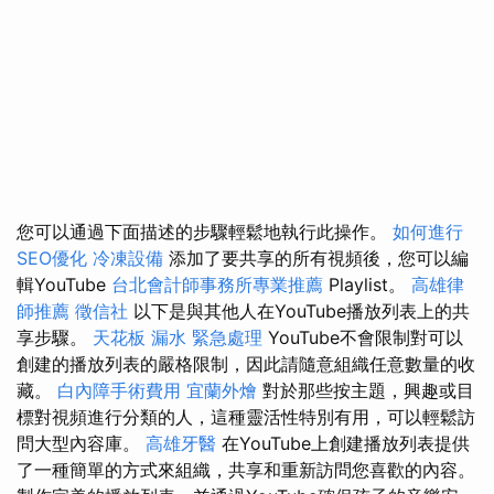
您可以通過下面描述的步驟輕鬆地執行此操作。
如何進行
SEO優化
冷凍設備
添加了要共享的所有視頻後，您可以編
輯YouTube
台北會計師事務所專業推薦
Playlist。
高雄律
師推薦
徵信社
以下是與其他人在YouTube播放列表上的共
享步驟。
天花板 漏水 緊急處理
YouTube不會限制對可以
創建的播放列表的嚴格限制，因此請隨意組織任意數量的收
藏。
白內障手術費用
宜蘭外燴
對於那些按主題，興趣或目
標對視頻進行分類的人，這種靈活性特別有用，可以輕鬆訪
問大型內容庫。
高雄牙醫
在YouTube上創建播放列表提供
了一種簡單的方式來組織，共享和重新訪問您喜歡的內容。