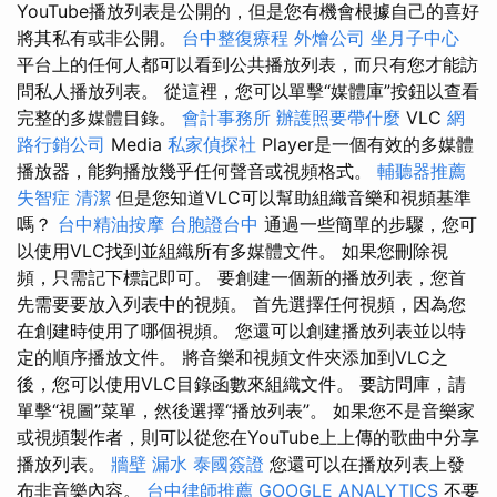
YouTube播放列表是公開的，但是您有機會根據自己的喜好
將其私有或非公開。
台中整復療程
外燴公司
坐月子中心
平台上的任何人都可以看到公共播放列表，而只有您才能訪
問私人播放列表。 從這裡，您可以單擊“媒體庫”按鈕以查看
完整的多媒體目錄。
會計事務所
辦護照要帶什麼
VLC
網
路行銷公司
Media
私家偵探社
Player是一個有效的多媒體
播放器，能夠播放幾乎任何聲音或視頻格式。
輔聽器推薦
失智症
清潔
但是您知道VLC可以幫助組織音樂和視頻基準
嗎？
台中精油按摩
台胞證台中
通過一些簡單的步驟，您可
以使用VLC找到並組織所有多媒體文件。 如果您刪除視
頻，只需記下標記即可。 要創建一個新的播放列表，您首
先需要要放入列表中的視頻。 首先選擇任何視頻，因為您
在創建時使用了哪個視頻。 您還可以創建播放列表並以特
定的順序播放文件。 將音樂和視頻文件夾添加到VLC之
後，您可以使用VLC目錄函數來組織文件。 要訪問庫，請
單擊“視圖”菜單，然後選擇“播放列表”。 如果您不是音樂家
或視頻製作者，則可以從您在YouTube上上傳的歌曲中分享
播放列表。
牆壁 漏水
泰國簽證
您還可以在播放列表上發
布非音樂內容。
台中律師推薦
GOOGLE ANALYTICS
不要