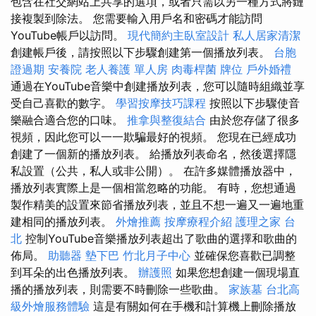
包含在社交網站上共享的選項，或者只需以另一種方式將鏈
接複製到除法。 您需要輸入用戶名和密碼才能訪問
YouTube帳戶以訪問。
現代簡約主臥室設計
私人居家清潔
創建帳戶後，請按照以下步驟創建第一個播放列表。
台胞
證過期
安養院
老人養護 單人房
肉毒桿菌
牌位
戶外婚禮
通過在YouTube音樂中創建播放列表，您可以隨時組織並享
受自己喜歡的數字。
學習按摩技巧課程
按照以下步驟使音
樂融合適合您的口味。
推拿與整復結合
由於您存儲了很多
視頻，因此您可以一一欺騙最好的視頻。 您現在已經成功
創建了一個新的播放列表。 給播放列表命名，然後選擇隱
私設置（公共，私人或非公開）。 在許多媒體播放器中，
播放列表實際上是一個相當忽略的功能。 有時，您想通過
製作精美的設置來節省播放列表，並且不想一遍又一遍地重
建相同的播放列表。
外燴推薦
按摩療程介紹
護理之家 台
北
控制YouTube音樂播放列表超出了歌曲的選擇和歌曲的
佈局。
助聽器
墊下巴
竹北月子中心
並確保您喜歡已調整
到耳朵的出色播放列表。
辦護照
如果您想創建一個現場直
播的播放列表，則需要不時刪除一些歌曲。
家族墓
台北高
級外燴服務體驗
這是有關如何在手機和計算機上刪除播放