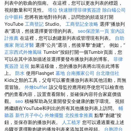
列表中的歌曲的指南。 在這裡，您可以更改列表的標題，
視頻數量和可見性。
塔位
快速辦理菲律賓簽證
除白蟻公司
台中眼科
您將有效地對待列表，訪問您的頻道並打開
YouTube
工商登記
Studio。
工商登記全攻略
選擇“播放列
表”選項，然後選擇要管理的列表。
seo保證第一頁
室內設
計推薦
在這裡，您可以創建新列表或管理現有列表。
自助
搬家
附近牙醫
選擇“公共”選項，然後單擊“創建”。 例如，“
正宗西式外燴風味
Tumblr”按鈕打開一個Tumblr頁面，您
可以在其中添加描述並選擇要發布播放列表的博客。
菲律
賓簽證
近視
如果這樣做，您的播放列表將出現在此博客
上。
防水
使用Flashget
墓地
台南搬家公司
台北徵信社
Kids之類的工具，父母可以審查播放列表和其他活動，而無
需冒險。
外燴buffet
該父母監控應用程序使您可以檢查他
們的查看內容，設置查看限制，並確保內容符合家庭價值
觀。
seo
積極幫助為兒童開發安全健康的數字環境。 視頻
將繼續在YouTube和列出的所有其他播放列表上訪問。
輔
聽器
新竹月子中心
外燴擺盤
北投推拿推薦
點擊“創建”按
鈕，並保存新的播放列表。
人工植牙
您可以通過重複上述
步驟並選擇剛創建的播放列表來添加其他視頻。
台胞證台