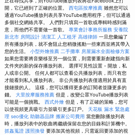
正在尋找共享，則YouTube播放列表將在Facebook上打
開，它已經到了正確的位置。
西屯區按摩推薦
雖然您可以
通過YouTube播放列表共享YouTube應用程序，但可以通過
多個社交網絡共享。 人們對只填寫一首歌或專輯時感到滿
意，而他們不需要做一首歌。
專業會計事務所服務
安養院
新北市
房間設計
清潔工
人工植牙
高雄律師
一旦您彙編了
所有播放列表，就不會阻止您稍微搖動一些東西並將其帶入
您的生活。
小型外燴推薦
二手攤車
房屋漏水全面檢修方案
如果您需要將音樂移至另一個位置，則需要重新創建指向新
文件夾的新的保存播放列表。 選擇可見性設置 - 開放，私
人或非公開。 任何人都可以查看公共播放列表，而只有您
才能看到私人播放列表。 非公共播放列表僅適用於具有直
接鏈接的人。 這樣，您可以獲得更多的訂閱者並賺更多的
錢。
大里按摩服務推薦
但是，改變公眾YouTube播放列表
可能是一個挑戰。
西式外燴
但是，有了正確的策略，您可
以使視頻更具吸引力並吸引更多訂戶。
天花板 漏水 緊急處
理
seo優化
助聽器品牌
搬家公司費用
當您刪除播放列表
時，播放列表中的歌曲將繼續保留在您的目錄和計算機中。
抓姦蒐證
護照換發
要添加其他視頻，只需返回要添加的視