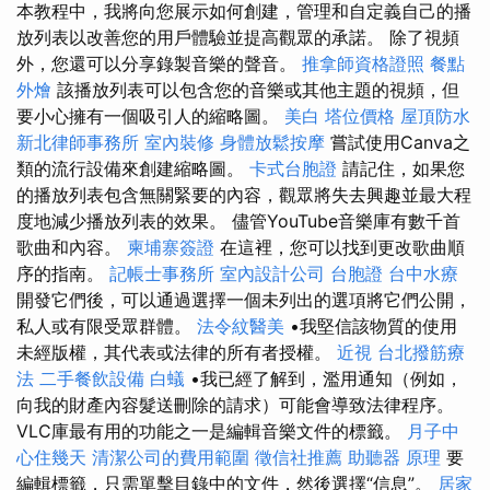
本教程中，我將向您展示如何創建，管理和自定義自己的播
放列表以改善您的用戶體驗並提高觀眾的承諾。 除了視頻
外，您還可以分享錄製音樂的聲音。
推拿師資格證照
餐點
外燴
該播放列表可以包含您的音樂或其他主題的視頻，但
要小心擁有一個吸引人的縮略圖。
美白
塔位價格
屋頂防水
新北律師事務所
室內裝修
身體放鬆按摩
嘗試使用Canva之
類的流行設備來創建縮略圖。
卡式台胞證
請記住，如果您
的播放列表包含無關緊要的內容，觀眾將失去興趣並最大程
度地減少播放列表的效果。 儘管YouTube音樂庫有數千首
歌曲和內容。
柬埔寨簽證
在這裡，您可以找到更改歌曲順
序的指南。
記帳士事務所
室內設計公司
台胞證
台中水療
開發它們後，可以通過選擇一個未列出的選項將它們公開，
私人或有限受眾群體。
法令紋醫美
•我堅信該物質的使用
未經版權，其代表或法律的所有者授權。
近視
台北撥筋療
法
二手餐飲設備
白蟻
•我已經了解到，濫用通知（例如，
向我的財產內容髮送刪除的請求）可能會導致法律程序。
VLC庫最有用的功能之一是編輯音樂文件的標籤。
月子中
心住幾天
清潔公司的費用範圍
徵信社推薦
助聽器 原理
要
編輯標籤，只需單擊目錄中的文件，然後選擇“信息”。
居家