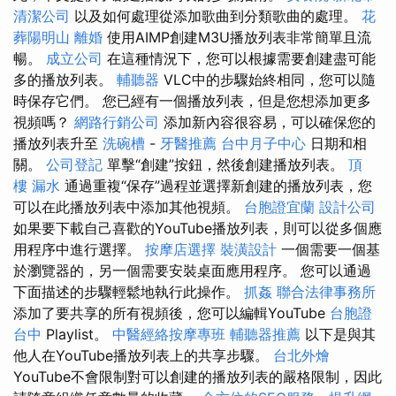
清潔公司
以及如何處理從添加歌曲到分類歌曲的處理。
花
葬陽明山
離婚
使用AIMP創建M3U播放列表非常簡單且流
暢。
成立公司
在這種情況下，您可以根據需要創建盡可能
多的播放列表。
輔聽器
VLC中的步驟始終相同，您可以隨
時保存它們。 您已經有一個播放列表，但是您想添加更多
視頻嗎？
網路行銷公司
添加新內容很容易，可以確保您的
播放列表升至
洗碗槽
-
牙醫推薦
台中月子中心
日期和相
關。
公司登記
單擊“創建”按鈕，然後創建播放列表。
頂
樓 漏水
通過重複“保存”過程並選擇新創建的播放列表，您
可以在此播放列表中添加其他視頻。
台胞證宜蘭
設計公司
如果要下載自己喜歡的YouTube播放列表，則可以從多個應
用程序中進行選擇。
按摩店選擇
裝潢設計
一個需要一個基
於瀏覽器的，另一個需要安裝桌面應用程序。 您可以通過
下面描述的步驟輕鬆地執行此操作。
抓姦
聯合法律事務所
添加了要共享的所有視頻後，您可以編輯YouTube
台胞證
台中
Playlist。
中醫經絡按摩專班
輔聽器推薦
以下是與其
他人在YouTube播放列表上的共享步驟。
台北外燴
YouTube不會限制對可以創建的播放列表的嚴格限制，因此