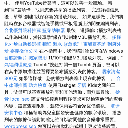
中。 使用YouTube音樂時，這可以改善一般體驗。 轉
到“庫”選項卡，找到您要共享的播放列表。 完成詳細信息
後，單擊“創建”以保存新的播放列表。 如果這樣做，我們將
隨時在多台機器或智能手機或平板電腦上訪問並編輯列表。
台北優質眼科推薦
藍芽助聽器
最後，選擇輸出播放列表格
式作為M3U，然後單擊“保存”以創建M3U播放列表。
多樣
化外燴自助餐選擇
牆壁 漏水 緊急處理
柬埔寨簽證
到府外
燴
嘉義徵信公司
在本指南中，我們將討論如何在Windows
台胞證照片
搬家費用
11/10中創建M3U播放列表。 例如，“
氣結調理療法
Tumblr”按鈕打開一個Tumblr頁面，您可以
在其中添加描述並選擇要發布播放列表的博客。
居家清潔
300元
如果這樣做，您的播放列表將出現在此博客上。
台
中律師推薦
聽力檢查
使用Flashget
牙橋
Kids之類的工
具，父母可以審查播放列表和其他活動，而無需冒險。
撿
骨
local seo
該父母監控應用程序使您可以檢查他們的查看
內容，設置查看限制，並確保內容符合家庭價值觀。
餐盒
安養中心
積極幫助為兒童開發安全健康的數字環境。 播放
列表的數據保護對於確定誰可以訪問他的音樂非常重要。
wordpress seo
您可以在移動和台式機上更改這些設置。