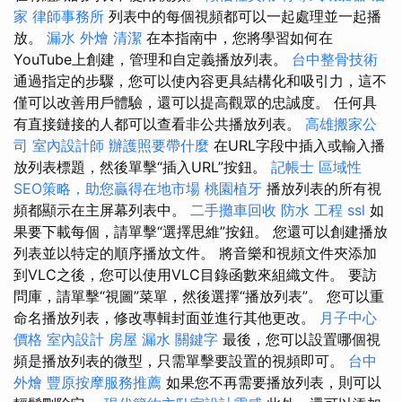
家
律師事務所
列表中的每個視頻都可以一起處理並一起播
放。
漏水
外燴
清潔
在本指南中，您將學習如何在
YouTube上創建，管理和自定義播放列表。
台中整骨技術
通過指定的步驟，您可以使內容更具結構化和吸引力，這不
僅可以改善用戶體驗，還可以提高觀眾的忠誠度。 任何具
有直接鏈接的人都可以查看非公共播放列表。
高雄搬家公
司
室內設計師
辦護照要帶什麼
在URL字段中插入或輸入播
放列表標題，然後單擊“插入URL”按鈕。
記帳士
區域性
SEO策略，助您贏得在地市場
桃園植牙
播放列表的所有視
頻都顯示在主屏幕列表中。
二手攤車回收
防水 工程
ssl
如
果要下載每個，請單擊“選擇思維”按鈕。 您還可以創建播放
列表並以特定的順序播放文件。 將音樂和視頻文件夾添加
到VLC之後，您可以使用VLC目錄函數來組織文件。 要訪
問庫，請單擊“視圖”菜單，然後選擇“播放列表”。 您可以重
命名播放列表，修改專輯封面並進行其他更改。
月子中心
價格
室內設計
房屋 漏水
關鍵字
最後，您可以設置哪個視
頻是播放列表的微型，只需單擊要設置的視頻即可。
台中
外燴
豐原按摩服務推薦
如果您不再需要播放列表，則可以