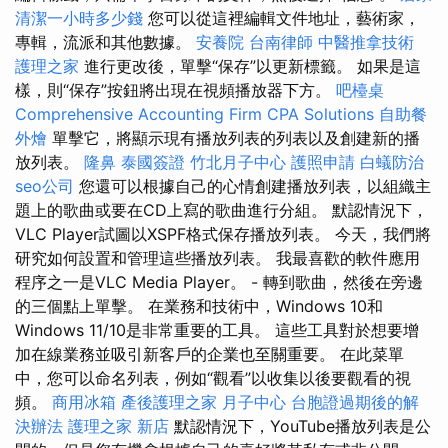
清潔一小時多少錢
您可以從這裡編輯文件地址，藝術家，
專輯，流派和其他數據。
安養院
台南律師
中醫推拿技術
護理之家
進行更改後，單擊“保存”以更新標籤。 如果是這
樣，則“保存”按鈕將出現在視頻播放器下方。
吧檯桌
Comprehensive Accounting Firm CPA Solutions
自助餐
外燴
單擊它，將顯示現有播放列表的列表以及創建新的播
放列表。
隆鼻
泰國簽證
竹北月子中心
護照申請
白蟻防治
seo公司
您還可以根據自己的心情創建播放列表，以組織主
題上的歌曲或要在CD上寫的歌曲進行分組。 默認情況下，
VLC Player試圖以XSPF格式保存播放列表。 今天，我們將
研究如何設置和管理這些播放列表。 我最喜歡的軟件應用
程序之一是VLC Media Player。 - 轉到歌曲，然後在旁邊
的三個點上單擊。 在業務和技術中，Windows 10和
Windows 11/10是非常重要的工具。 這些工具對於想要增
加在線業務並吸引新客戶的企業也至關重要。 在此菜單
中，您可以命名列表，例如“觀看”以收集以後要觀看的視
頻。
商用冰箱
產後護理之家 月子中心
台胞證過期後的解
決辦法
護理之家 新店
默認情況下，YouTube播放列表是公