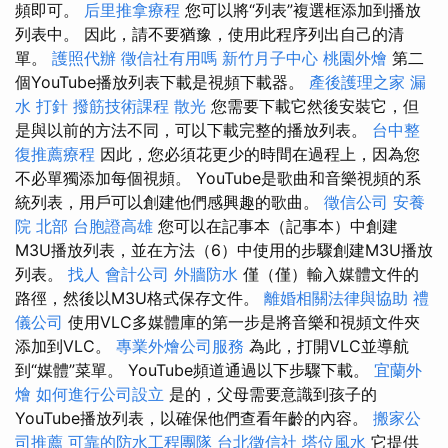
頻即可。
后里推拿療程
您可以將“列表”複選框添加到播放
列表中。 因此，請不要猶豫，使用此程序列出自己的清
單。
護照代辦
徵信社有用嗎
新竹月子中心
桃園外燴
第二
個YouTube播放列表下載是視頻下載器。
產後護理之家
漏
水 打針
撥筋技術課程
散光
您需要下載它然後安裝它，但
是與以前的方法不同，可以下載完整的播放列表。
台中整
復推薦療程
因此，您必須花更少的時間在過程上，因為您
不必單獨添加每個視頻。 YouTube是歌曲和音樂視頻的系
統列表，用戶可以創建他們感興趣的歌曲。
徵信公司
安養
院 北部
台胞證高雄
您可以在記事本（記事本）中創建
M3U播放列表，並在方法（6）中使用的步驟創建M3U播放
列表。
找人
會計公司
外牆防水
僅（僅）輸入媒體文件的
路徑，然後以M3U格式保存文件。
離婚相關法律與協助
禮
儀公司
使用VLC多媒體庫的第一步是將音樂和視頻文件夾
添加到VLC。
專業外燴公司服務
為此，打開VLC並導航
到“媒體”菜單。 YouTube頻道通過以下步驟下載。
宜蘭外
燴
如何進行公司設立
是的，父母需要意識到孩子的
YouTube播放列表，以確保他們查看年齡的內容。
搬家公
司推薦
可靠的防水工程團隊
台北徵信社
塔位風水
它提供