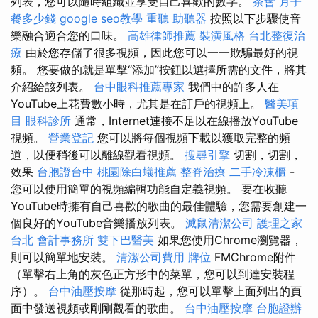
列表，您可以隨時組織並享受自己喜歡的數字。
茶會
月子
餐多少錢
google seo教學
重聽 助聽器
按照以下步驟使音
樂融合適合您的口味。
高雄律師推薦
裝潢風格
台北整復治
療
由於您存儲了很多視頻，因此您可以一一欺騙最好的視
頻。 您要做的就是單擊“添加”按鈕以選擇所需的文件，將其
介紹給該列表。
台中眼科推薦專家
我們中的許多人在
YouTube上花費數小時，尤其是在訂戶的視頻上。
醫美項
目
眼科診所
通常，Internet連接不足以在線播放YouTube
視頻。
營業登記
您可以將每個視頻下載以獲取完整的頻
道，以便稍後可以離線觀看視頻。
搜尋引擎
切割，切割，
效果
台胞證台中
桃園除白蟻推薦
整脊治療
二手冷凍櫃
-
您可以使用簡單的視頻編輯功能自定義視頻。 要在收聽
YouTube時擁有自己喜歡的歌曲的最佳體驗，您需要創建一
個良好的YouTube音樂播放列表。
滅鼠清潔公司
護理之家
台北
會計事務所
雙下巴醫美
如果您使用Chrome瀏覽器，
則可以簡單地安裝。
清潔公司費用
牌位
FMChrome附件
（單擊右上角的灰色正方形中的菜單，您可以到達安裝程
序）。
台中油壓按摩
從那時起，您可以單擊上面列出的頁
面中發送視頻或剛剛觀看的歌曲。
台中油壓按摩
台胞證辦