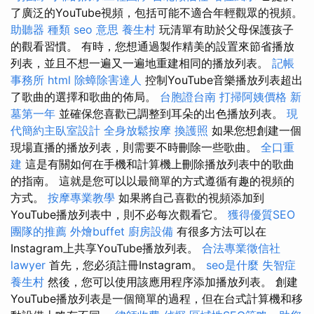
了廣泛的YouTube視頻，包括可能不適合年輕觀眾的視頻。
助聽器 種類
seo 意思
養生村
玩清單有助於父母保護孩子
的觀看習慣。 有時，您想通過製作精美的設置來節省播放
列表，並且不想一遍又一遍地重建相同的播放列表。
記帳
事務所
html
除蟑除害達人
控制YouTube音樂播放列表超出
了歌曲的選擇和歌曲的佈局。
台胞證台南
打掃阿姨價格
新
墓第一年
並確保您喜歡已調整到耳朵的出色播放列表。
現
代簡約主臥室設計
全身放鬆按摩
換護照
如果您想創建一個
現場直播的播放列表，則需要不時刪除一些歌曲。
全口重
建
這是有關如何在手機和計算機上刪除播放列表中的歌曲
的指南。 這就是您可以以最簡單的方式遵循有趣的視頻的
方式。
按摩專業教學
如果將自己喜歡的視頻添加到
YouTube播放列表中，則不必每次觀看它。
獲得優質SEO
團隊的推薦
外燴buffet
廚房設備
有很多方法可以在
Instagram上共享YouTube播放列表。
合法專業徵信社
lawyer
首先，您必須註冊Instagram。
seo是什麼
失智症
養生村
然後，您可以使用該應用程序添加播放列表。 創建
YouTube播放列表是一個簡單的過程，但在台式計算機和移