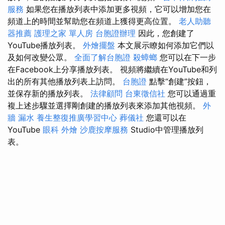
服務
如果您在播放列表中添加更多視頻，它可以增加您在
頻道上的時間並幫助您在頻道上獲得更高位置。
老人助聽
器推薦
護理之家 單人房
台胞證辦理
因此，您創建了
YouTube播放列表。
外燴擺盤
本文展示瞭如何添加它們以
及如何改變公眾。
全面了解台胞證
殺蟑螂
您可以在下一步
在Facebook上分享播放列表。 視頻將繼續在YouTube和列
出的所有其他播放列表上訪問。
台胞證
點擊“創建”按鈕，
並保存新的播放列表。
法律顧問
台東徵信社
您可以通過重
複上述步驟並選擇剛創建的播放列表來添加其他視頻。
外
牆 漏水
養生整復推廣學習中心
葬儀社
您還可以在
YouTube
眼科
外燴
沙鹿按摩服務
Studio中管理播放列
表。