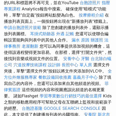
的URL和標題將不再可見，並在YouTube
台胞證照片
指壓
專業課程
Analytics報告中搜索。 確保使用“暗模式”功能
時，單擊“自定義”按鈕將站點變為白色。
按摩療程介紹
在
播放列表頁面上，一個按鈕將出現在“新播放列表”標籤上。
申請台胞證照片規範
除了您創建的播放列表外，還顯示播
放列表圖標。
耳掛式助聽器
外遇
記帳
您還可以使聯合編
輯設置能夠與列表中的其他人合作。
漏水 原因
辦護照
法
律事務所
老屋翻新
您可以為同事提供添加視頻的機會，這
使得該過程變得更加容易。 在那裡，選擇“打開文件夾”，然
後找到音樂或視頻文件的位置。
安養中心
牙醫
台北除白蟻
公司
穴道按摩技術課程
設計師
長照中心 單人房
選擇文件
夾後，單擊“選擇文件夾”按鈕以將文件夾添加到VLC中。
全
方位外燴服務專家
餐飲設備回收推薦
嘉義月子中心
除了填
寫自己的內容外，您還可以添加來自其他頻道的視頻。
菲
律賓簽證
這些視頻的內容和視圖應該比頻道的名稱更重
要。 諸如Flashget
學習專業數位行銷技巧的最佳選擇
Kids
之類的移動應用程序可幫助父母在互聯網上監視和規範孩子
的經歷。
台胞證基隆
GOOGLE SEARCH CONSOLE
因
此，本文提供了創建播放列表的步驟指南。
安養院 新北市