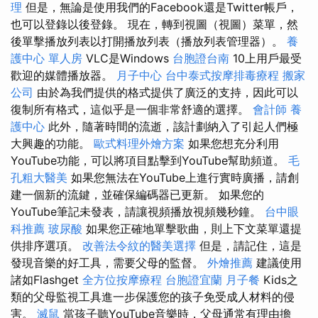
理
但是，無論是使用我們的Facebook還是Twitter帳戶，
也可以登錄以後登錄。 現在，轉到視圖（視圖）菜單，然
後單擊播放列表以打開播放列表（播放列表管理器）。
養
護中心 單人房
VLC是Windows
台胞證台南
10上用戶最受
歡迎的媒體播放器。
月子中心
台中泰式按摩排毒療程
搬家
公司
由於為我們提供的格式提供了廣泛的支持，因此可以
復制所有格式，這似乎是一個非常舒適的選擇。
會計師
養
護中心
此外，隨著時間的流逝，該計劃納入了引起人們極
大興趣的功能。
歐式料理外燴方案
如果您想充分利用
YouTube功能，可以將項目點擊到YouTube幫助頻道。
毛
孔粗大醫美
如果您無法在YouTube上進行實時廣播，請創
建一個新的流鍵，並確保編碼器已更新。 如果您的
YouTube筆記未發表，請讓視頻播放視頻幾秒鐘。
台中眼
科推薦
玻尿酸
如果您正確地單擊歌曲，則上下文菜單還提
供排序選項。
改善法令紋的醫美選擇
但是，請記住，這是
發現音樂的好工具，需要父母的監督。
外燴推薦
建議使用
諸如Flashget
全方位按摩療程
台胞證宜蘭
月子餐
Kids之
類的父母監視工具進一步保護您的孩子免受成人材料的侵
害。
滅鼠
當孩子聽YouTube音樂時，父母通常有理由擔