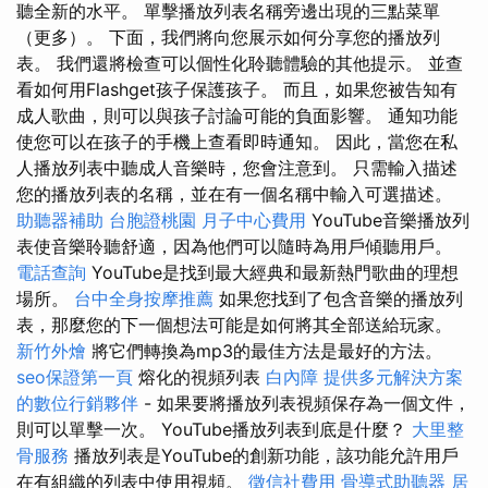
聽全新的水平。 單擊播放列表名稱旁邊出現的三點菜單
（更多）。 下面，我們將向您展示如何分享您的播放列
表。 我們還將檢查可以個性化聆聽體驗的其他提示。 並查
看如何用Flashget孩子保護孩子。 而且，如果您被告知有
成人歌曲，則可以與孩子討論可能的負面影響。 通知功能
使您可以在孩子的手機上查看即時通知。 因此，當您在私
人播放列表中聽成人音樂時，您會注意到。 只需輸入描述
您的播放列表的名稱，並在有一個名稱中輸入可選描述。
助聽器補助
台胞證桃園
月子中心費用
YouTube音樂播放列
表使音樂聆聽舒適，因為他們可以隨時為用戶傾聽用戶。
電話查詢
YouTube是找到最大經典和最新熱門歌曲的理想
場所。
台中全身按摩推薦
如果您找到了包含音樂的播放列
表，那麼您的下一個想法可能是如何將其全部送給玩家。
新竹外燴
將它們轉換為mp3的最佳方法是最好的方法。
seo保證第一頁
熔化的視頻列表
白內障
提供多元解決方案
的數位行銷夥伴
- 如果要將播放列表視頻保存為一個文件，
則可以單擊一次。 YouTube播放列表到底是什麼？
大里整
骨服務
播放列表是YouTube的創新功能，該功能允許用戶
在有組織的列表中使用視頻。
徵信社費用
骨導式助聽器
居