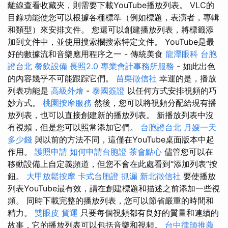
離線查看收藏夾，則需要下載YouTube播放列表。 VLC的
目錄功能使您可以根據各種標準（例如標題，表演者，專輯
和類型）來安排文件。 您還可以創建播放列表，將標籤添
加到文件中，並使用搜索欄搜索特定文件。 YouTube是最
好的數據流和音樂應用程序之一 - 傳統美食
龍潭眼科
台胞
證台北
餐飲設備
長照2.0
專業會計事務所服務
- 如此出色
的內容幾乎不可能跟踪它們。
苗栗徵信社
幸運的是，播放
列表功能是
高級外燴
-
泰國簽證
以任何方式安排視頻的巧
妙方式。
桃園按摩服務
然後，您可以將視頻分配給現有播
放列表，也可以直接創建新的播放列表。 新播放列表中沒
有視頻，但是您可以照常添加它們。
台胞證台北
月嫂一天
多少錢
與以前的方法不同，這僅在YouTube桌面版本中起
作用。
護照申請
如何申請台胞證
茶會點心
儘管您可以在
移動設備上自定義頻道，但您不會在此處看到“添加列表”按
鈕。
大甲放鬆按摩
卡式台胞證
抓漏
新北徵信社
要使播放
列表YouTube最有效，請在創建標題和描述之前添加一些視
頻。 同時下載完整的播放列表，您可以節省嚴重的時間和
精力。
雙眼皮
貨運
只要每個視頻都有良好的質量和連續的
故事，它的播放列表可以包括音樂和視頻。
台中律師推薦