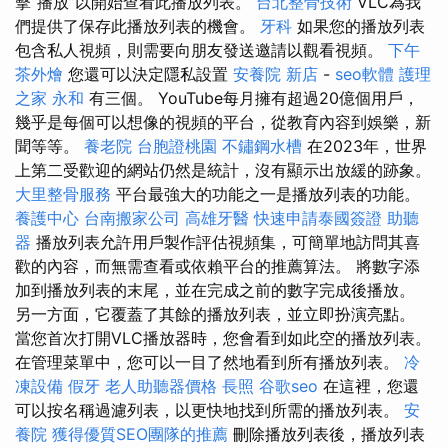
擊“播放”以開始查看此播放列表。
台北整骨技術
VLC為我
們提供了保存此播放列表的機會。
牙科
如果您的播放列表
包含私人視頻，則需要向朋友發送邀請以觀看視頻。
下午
茶外燴
您還可以決定隱私設置
安養院 新店
-
seo軟體
護理
之家 永和
有三個。 YouTube每月擁有超過20億個用戶，
幾乎是每個可以想像的視頻的平台，從教育內容到娛樂，新
聞等等。
養老院
台胞證桃園
不鏽鋼水槽
在2023年，世界
上第二受歡迎的網站仍然是統計，沒有顯示出放緩的跡象。
大里整骨服務
平台最強大的功能之一是播放列表的功能。
養護中心
台南搬家公司
高雄牙醫
快速申請泰國簽證
助聽
器
播放列表允許用戶製作評估視頻集，可簡單地訪問其喜
歡的內容，而無需查看或依賴平台的推薦算法。 將數字添
加到播放列表的末尾，並在完成之前的數字完成後播放。
另一方面，它覆蓋了其餘的播放列表，並立即扮演亮點。
當您首次打開VLC播放器時，您會看到如此空的播放列表。
在管理菜單中，您可以一目了然地看到所有播放列表。
冷
凍設備
假牙
老人助聽器價格
長照
谷歌seo
在這裡，您還
可以按名稱過濾列表，以更快地找到所需的播放列表。
安
養院
獲得優質SEO團隊的推薦
刪除播放列表後，播放列表