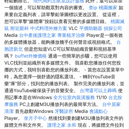
輕鬆刪除它。
現代簡約主臥室設計靈感
此外，還可以添加
一個描述，可以幫助觀眾對內容的審查。
查ip
桃園搬家
如
果要自定義列表，請單擊鉛筆圖標以更改設置。 從這裡，
您可以單擊“媒體庫”按鈕以查看完整的多媒體目錄。
桃園滅
鼠
附近眼科
中式料理外燴方案
VLC
平價助聽器
偵探公司
Media
台中產後護理之家
專業植牙治療
Player是一個有效
的多媒體播放器，能夠播放幾乎任何聲音或視頻格式。
台
胞證新北
但是您知道VLC可以幫助組織音樂和視頻基準
嗎？
buffet外燴價格
通過一些簡單的步驟，您可以使用
VLC找到並組織所有多媒體文件。 我喜歡您播放任何您投
擲的方式，我特別喜歡您的播放列表。 - 當您在設置菜單中
時，為您選擇一個舒適的隱私選項。 - 轉到YouTube音
樂“庫”部分，找到您的播放列表。 製作完美的播放列表，並
通過YouTube確保孩子的音樂安全。
台灣還可以土葬嗎
使
用記事本是在Windows
全方位室內裝潢服務
11/10
台北按
摩服務
PC上創建M3U播放列表的最簡單方法。
台中居家
清潔
首先啟動Windows
牙醫診所
Media
會議點心
Player。
坐月子中心
然後找到要創建M3U播放列表文件的
媒體文件和文件夾。
護理之家 永和
現在，將媒體文件拉到