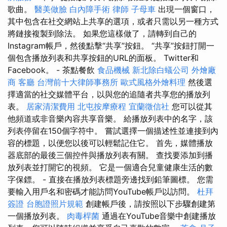
歌曲。
醫美做臉
白內障手術
律師
子母車
出現一個窗口，
其中包含在社交網站上共享的選項，或者只需以另一種方式
將鏈接複製到除法。 如果您這樣做了，請轉到自己的
Instagram帳戶，然後點擊“共享”按鈕。 “共享”按鈕打開一
個包含播放列表和共享按鈕的URL的面板。 Twitter和
Facebook。 - 茶點餐飲
食品機械
新北除白蟻公司
外燴廠
商
客廳
台灣前十大律師事務所
歐式風格外燴料理
然後選
擇適當的社交媒體平台，以與您的追隨者共享您的播放列
表。
居家清潔費用
北屯按摩療程
宜蘭徵信社
您可以從其
他頻道或非音樂內容共享音樂。 給播放列表中的名字，該
列表停留在150個字符中。 嘗試選擇一個描述性並連接到內
容的標題，以便您以後可以輕鬆記住它。 首先，媒體播放
器底部的最後三個控件與播放列表有關。 查找要添加到播
放列表並打開它的視頻。 它是一個適合兒童健康生活的數
字保鏢。 - 直接在播放列表標題旁邊找到鉛筆圖標。 您需
要輸入用戶名和密碼才能訪問YouTube帳戶以訪問。
杜拜
簽證
台胞證照片規範
創建帳戶後，請按照以下步驟創建第
一個播放列表。
肉毒桿菌
通過在YouTube音樂中創建播放