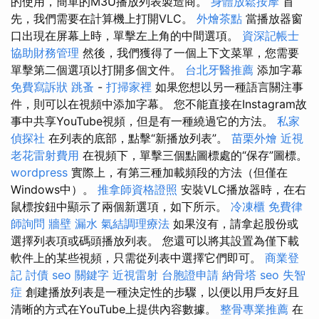
的使用，簡單的M3U播放列表製造商。
身體放鬆按摩
首
先，我們需要在計算機上打開VLC。
外燴茶點
當播放器窗
口出現在屏幕上時，單擊左上角的中間選項。
資深記帳士
協助財務管理
然後，我們獲得了一個上下文菜單，您需要
單擊第二個選項以打開多個文件。
台北牙醫推薦
添加字幕
免費寫訴狀
跳蚤
-
打掃家裡
如果您想以另一種語言關注事
件，則可以在視頻中添加字幕。 您不能直接在Instagram故
事中共享YouTube視頻，但是有一種繞過它的方法。
私家
偵探社
在列表的底部，點擊“新播放列表”。
苗栗外燴
近視
老花雷射費用
在視頻下，單擊三個點圖標處的“保存”圖標。
wordpress
實際上，有第三種加載頻段的方法（但僅在
Windows中）。
推拿師資格證照
安裝VLC播放器時，在右
鼠標按鈕中顯示了兩個新選項，如下所示。
冷凍櫃
免費律
師詢問
牆壁 漏水
氣結調理療法
如果沒有，請拿起股份或
選擇列表項或碼頭播放列表。 您還可以將其設置為僅下載
軟件上的某些視頻，只需從列表中選擇它們即可。
商業登
記
討債
seo 關鍵字
近視雷射
台胞證申請
納骨塔
seo
失智
症
創建播放列表是一種決定性的步驟，以便以用戶友好且
清晰的方式在YouTube上提供內容數據。
整骨專業推薦
在