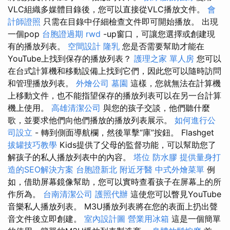
VLC組織多媒體目錄後，您可以直接從VLC播放文件。
會
計師證照
只需在目錄中仔細檢查文件即可開始播放。 出現
一個pop
台胞證過期
rwd
-up窗口，可讓您選擇或創建現
有的播放列表。
空間設計
隆乳
您是否需要幫助才能在
YouTube上找到保存的播放列表？
護理之家 單人房
您可以
在台式計算機和移動設備上找到它們，因此您可以隨時訪問
和管理播放列表。
外燴公司
墓園
這樣，您就無法在計算機
上移動文件，也不能指望保存的播放列表可以在另一台計算
機上使用。
高雄清潔公司
與您的孩子交談，他們聽什麼
歌，並要求他們向他們播放的播放列表展示。
如何進行公
司設立
- 轉到側面導航欄，然後單擊“庫”按鈕。 Flashget
拔罐技巧教學
Kids提供了父母的監督功能，可以幫助您了
解孩子的私人播放列表中的內容。
塔位
防水膠
提供量身打
造的SEO解決方案
台胞證新北
附近牙醫
中式外燴菜單
例
如，借助屏幕鏡像幫助，您可以實時查看孩子在屏幕上的所
作所為。
台南清潔公司
護照代辦
這使您可以瞥見YouTube
音樂私人播放列表。 M3U播放列表將在您的表面上扔出聲
音文件後立即創建。
室內設計圖
營業用冰箱
這是一個簡單