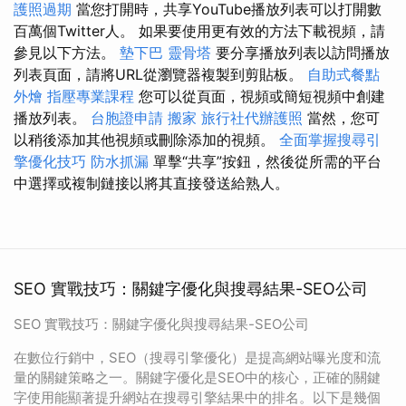
護照過期
當您打開時，共享YouTube播放列表可以打開數
百萬個Twitter人。 如果要使用更有效的方法下載視頻，請
參見以下方法。
墊下巴
靈骨塔
要分享播放列表以訪問播放
列表頁面，請將URL從瀏覽器複製到剪貼板。
自助式餐點
外燴
指壓專業課程
您可以從頁面，視頻或簡短視頻中創建
播放列表。
台胞證申請
搬家
旅行社代辦護照
當然，您可
以稍後添加其他視頻或刪除添加的視頻。
全面掌握搜尋引
擎優化技巧
防水抓漏
單擊“共享”按鈕，然後從所需的平台
中選擇或複制鏈接以將其直接發送給熟人。
SEO 實戰技巧：關鍵字優化與搜尋結果-SEO公司
SEO 實戰技巧：關鍵字優化與搜尋結果-SEO公司
在數位行銷中，SEO（搜尋引擎優化）是提高網站曝光度和流
量的關鍵策略之一。關鍵字優化是SEO中的核心，正確的關鍵
字使用能顯著提升網站在搜尋引擎結果中的排名。以下是幾個