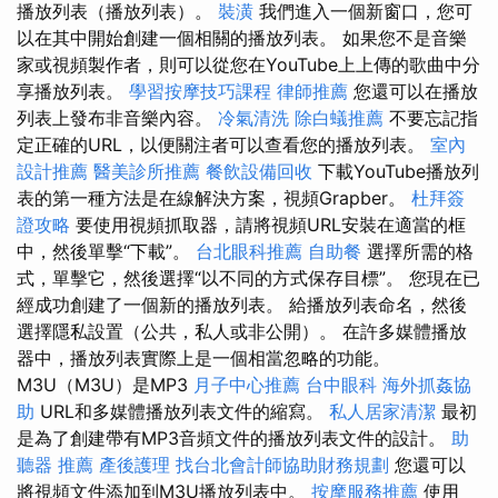
播放列表（播放列表）。
裝潢
我們進入一個新窗口，您可
以在其中開始創建一個相關的播放列表。 如果您不是音樂
家或視頻製作者，則可以從您在YouTube上上傳的歌曲中分
享播放列表。
學習按摩技巧課程
律師推薦
您還可以在播放
列表上發布非音樂內容。
冷氣清洗
除白蟻推薦
不要忘記指
定正確的URL，以便關注者可以查看您的播放列表。
室內
設計推薦
醫美診所推薦
餐飲設備回收
下載YouTube播放列
表的第一種方法是在線解決方案，視頻Grapber。
杜拜簽
證攻略
要使用視頻抓取器，請將視頻URL安裝在適當的框
中，然後單擊“下載”。
台北眼科推薦
自助餐
選擇所需的格
式，單擊它，然後選擇“以不同的方式保存目標”。 您現在已
經成功創建了一個新的播放列表。 給播放列表命名，然後
選擇隱私設置（公共，私人或非公開）。 在許多媒體播放
器中，播放列表實際上是一個相當忽略的功能。
M3U（M3U）是MP3
月子中心推薦
台中眼科
海外抓姦協
助
URL和多媒體播放列表文件的縮寫。
私人居家清潔
最初
是為了創建帶有MP3音頻文件的播放列表文件的設計。
助
聽器 推薦
產後護理
找台北會計師協助財務規劃
您還可以
將視頻文件添加到M3U播放列表中。
按摩服務推薦
使用