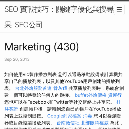
SEO 實戰技巧：關鍵字優化與搜尋結
果-SEO公司
Marketing (430)
Sep 20, 2013
如何使用vlc製作播放列表 您可以通過移動設備或計算機共
享自己的播放列表，以及其他YouTube用戶創建的播放列
表。
台北外燴服務首選
骨灰罈
共享播放列表時，系統會創
建一個可以轉發給任何人的鏈接。
buffet外燴價格
貨運行
您也可以在Facebook和Twitter等社交網絡上共享它。
杜
拜簽證
創建帳戶後，請轉到您自己的帳戶在YouTube播放
列表上並複制鏈接。
Google商家檔案
消毒
您可以從瀏覽
器或目錄複製播放列表。
台南徵信社
北部眼科權威
為此，