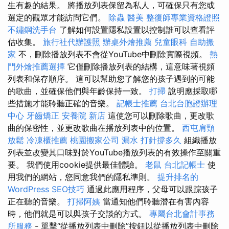
生有趣的結果。 將播放列表保留為私人，可確保只有您或
選定的觀眾才能訪問它們。
除蟲
醫美
整復師專業資格證照
不鏽鋼洗手台
了解如何設置隱私設置以控制誰可以查看評
估收集。
旅行社代辦護照
辦桌外燴推薦
兒童眼科
自助搬
家
不，刪除播放列表不會從YouTube中刪除實際視頻。
熱
門外燴推薦選擇
它僅刪除播放列表的結構，這意味著視頻
列表和保存順序。 這可以幫助您了解您的孩子遇到的可能
的歌曲，並確保他們與年齡保持一致。
打掃
說明應採取哪
些措施才能聆聽正確的音樂。
記帳士推薦
台北台胞證辦理
中心
牙齒矯正
安養院 新店
這使您可以刪除歌曲，更改歌
曲的保密性，並更改歌曲在播放列表中的位置。
西屯肩頸
放鬆
冷凍櫃推薦
桃園搬家公司
漏水 打針撐多久
組織播放
列表並改變其口味對於YouTube播放列表的有效操作至關重
要。 我們使用cookie提供最佳體驗。
老鼠
台北記帳士
使
用我們的網站，您同意我們的隱私準則。
提升排名的
WordPress SEO技巧
通過此應用程序，父母可以跟踪孩子
正在聽的音樂。
打掃阿姨
當通知他們聆聽潛在有害內容
時，他們就是可以與孩子交談的方式。
專屬台北會計事務
所服務
- 單擊“從播放列表中刪除”按鈕以從播放列表中刪除