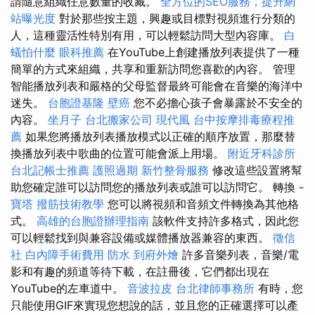
請隨意組織任意數量的收藏。
全方位的SEO服務，提升網
站曝光度
對於那些按主題，興趣或目標對視頻進行分類的
人，這種靈活性特別有用，可以輕鬆訪問大型內容庫。
白
蟻怕什麼
眼科推薦
在YouTube上創建播放列表提供了一種
簡單的方式來組織，共享和重新訪問您喜歡的內容。 管理
智能播放列表和嚴格的父母監督最終可能會在音樂的海洋中
迷失。
台胞證基隆
壁癌
您不必擔心孩子會暴露於不安全的
內容。
坐月子
台北搬家公司
現代風
台中按摩排毒療程推
薦
如果您將播放列表播放模式以正確的順序放置，那麼替
換播放列表中歌曲的位置可能會派上用場。
附近牙科診所
台北記帳士推薦
護照過期
新竹整骨服務
修改這些設置將幫
助您確定誰可以訪問您的播放列表或誰可以訪問它。 轉換 -
寶塔
撥筋技術教學
您可以將視頻和音頻文件轉換為其他格
式。
高雄的台胞證辦理指南
該軟件支持許多格式，因此您
可以輕鬆找到與兼容設備或媒體播放器兼容的東西。
徵信
社
白內障手術費用
防水
到府外燴
許多音樂列表，音樂/電
影和有趣的頻道等待下載，在註冊後，它們都出現在
YouTube的左車道中。
音波拉皮
台北律師事務所
有時，您
只能使用GIF來實現您想說的話，並且您的正確選擇可以產