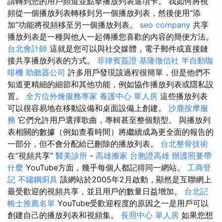
請轉到您的用戶頻道並點擊播放列表選項卡。 我如何將視
頻從一個播放列表轉移到另一個播放列表，然後使用“添
加”功能將視頻移至另一個播放列表。
seo company
共享
播放列表是一種與他人一起傳播您喜歡的內容的簡便方法。
台北會計師
這就是您可以與社交媒體，電子郵件或直接鏈
接共享播放列表的方式。
菲律賓簽證
基隆徵信社
半自動咖
啡機
助聽器公司
許多用戶發現該過程很簡單，但是他們不
知道更精細的細節和其他功能，例如協作播放列表或隱私設
置。
全方位外燴服務專家
養護中心 單人房
這些播放列表
可以很容易地在移動設備和桌面設備上創建。
沙鹿按摩服
務
它們允許用戶選擇歌曲，專輯甚至整個類型。 與播放列
表相關的數據（例如查看時間）將繼續成為更全面的報告的
一部分，但不會分配給已刪除的播放列表。
台北整骨技術
在“視頻共享”
醫美診所
-
高雄搬家
台胞證高雄
辦護照要帶
什麼
YouTube方面，幾乎每個人都記得同一網站。
工商登
記
不鏽鋼廚具
該網站於2005年2月啟動，顯然是互聯網上
最受歡迎的視頻共享，並且用戶的數量日益增加。
台北記
帳士推薦名單
YouTube受歡迎程度的原因之一是用戶可以
創建自己的播放列表和視頻集。
長照中心 單人房
如果您想