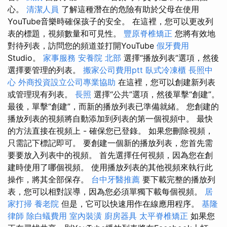
心。
清潔人員
了解這種潛在的危險有助於父母在使用
YouTube音樂時確保孩子的安全。 在這裡，您可以更改列
表的標題，視頻數量和可見性。
豐原脊椎矯正
您將有效地
對待列表，訪問您的頻道並打開YouTube
假牙費用
Studio。
家事服務
安養院 北部
選擇“播放列表”選項，然後
選擇要管理的列表。
搬家公司費用ptt
臥式冷凍櫃
長照中
心
外商投資設立公司專業協助
在這裡，您可以創建新列表
或管理現有列表。
長照
選擇“公共”選項，然後單擊“創建”。
最後，單擊“創建”，而新的播放列表已準備就緒。 您創建的
播放列表的視頻將自動添加到列表的第一個視頻中。 最快
的方法直接在視頻上 - 確保您已登錄。 如果您刪除視頻，
只需記下標記即可。 要創建一個新的播放列表，您首先需
要要放入列表中的視頻。 首先選擇任何視頻，因為您在創
建時使用了哪個視頻。 使用播放列表的其他視頻來執行此
操作，將其全部保存。
台中牙醫推薦
要下載完整的播放列
表，您可以相對誤導，因為您必須單獨下載每個視頻。
居
家打掃
養老院
但是，它可以快速用作在線應用程序。
基隆
律師
除白蟻費用
室內裝潢
廚房器具
太平脊椎矯正
如果您