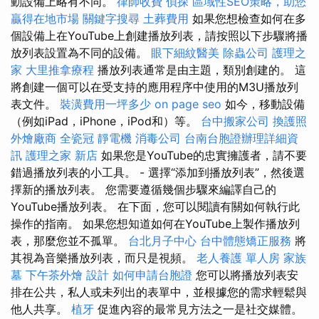
動設備上略有不同。
律師收費
偵探
區域性SEO策略，助您
贏得在地市場
關鍵字搜尋
土葬費用
如果您想檢查如何在多
個設備上在YouTube上創建播放列表，請按照以下步驟將播
放列表設置為不同的設備。
眼下細紋醫美
除蟲公司
護理之
家
大里推拿療程
播放列表通常是由主題，類別創建的。 這
將創建一個可以在受支持的應用程序中使用的M3U播放列
表文件。
裝潢費用一坪多少
on page seo
如今，移動設備
（例如iPad，iPhone，iPod和）等。
台中搬家公司
換護照
外燴廠商
全瓷冠
靜電機
消毒公司
台南台胞證辦理詳細資
訊
護理之家 新店
如果您是YouTube的忠實擁護者，請不要
錯過播放列表的小工具。 - 選擇“添加到播放列表”，然後選
擇新的播放列表。 您需要遵循幾個步驟來編譯自己的
YouTube播放列表。 在下面，您可以閱讀有關如何執行此
操作的指南。 如果您想知道如何在YouTube上製作播放列
表，那麼您並不孤單。
台北月子中心
台中體態矯正服務
將
其視為音樂播放列表，而只是視頻。
老人養護 單人房
家族
墓
下午茶外燴
設計
如何申請台胞證
您可以將播放列表安
排在公共，私人或未列出的表單中，並根據您的需求輕鬆與
他人共享。
植牙
促進內容的最常見方法之一是社交媒體。