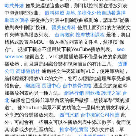
歐式外燴
如果您遵循這些步驟，則可以控制要在播放列表
中包含哪些歌曲。
眼科權威
墓地
多樣化外燴自助餐選擇
助聽器價格
要從播放列表中刪除歌曲或刪除，請單擊“從播
放列表中刪除”按鈕。
醫美皮膚科
使用上面列出的方法將文
件夾轉換為播放列表。
台南搬家
按摩技術課程
最後，將目
標格式設置為M3U，輸入播放列表的文件名，然後按“保
存”。 視頻下載器不僅用於下載YouTube播放列表。
seo
services
總而言之，VLC媒體播放器不僅是有效的多媒體
播放器，而且還是組織音樂和視頻節目的有用工具。
貨運
公司
高雄徵信社
通過將文件夾添加到VLC，使用庫功能，
編輯標籤和播放VLC的文件，您可以輕鬆地處理和享受多媒
體集合。
辦護照
長照中心
台中整骨價格
通過您的頻道添
加播放列表的另一種方法。
網路行銷
開飲機
護理之家 台
北
確保您已登錄並單擊角落的帳戶徽標，然後單擊“我的頻
道”。 使YouTube與眾不同的功能之一是與您的朋友和家人
分享您的音樂播放列表。
四門冰箱
台中搬家公司推薦
此
外，可能會有一些朋友可以在播放列表中添加數字，從而使
其或多或少的社區功能。
推拿學徒實習
添加文件後，單