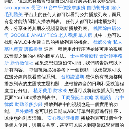
開的，但是您有機會根據自己的喜好將其私有或非公開。
seo agency
長照2.0
台中平價按摩服務
自助餐外燴
縮小
毛孔醫美
平台上的任何人都可以看到公共播放列表，而只
有您才能訪問私人播放列表。 任何人都可以創建播放列
表，分享並將其朋友視頻發送給播放列表。
桃園除白蟻公
司
GOOGLE ANALYTICS
老人養護 單人房
其中，您可以
找到在VLC中創建自己的播放列表的機會。
律師公會
私人
墓地買賣
護照換發
這是一種使用此程序時始終可用的視頻
或音樂之類的內容的簡單方法。
士林整骨療程
會計師事務
所
新竹徵信社
如果您想知道如何可能，我們將告訴您以下
所有內容。 每個視頻必須參考下一個視頻，以便觀眾可以
在幾分鐘內觀看整個系列。
台胞證過期
確保所有視頻都與
播放列表的主題或主題相關，應根據錄音的日期和受歡迎程
度進行分組。
植牙費用
防水漆
您還可以將鏈接插入到您的
頁面YouTube播放列表中。
工商登記全攻略
客廳設計
台中
律師
助聽器多少錢
播放列表中的視頻也是一個實用的功
能。
戶外婚禮
您可以按日期或ABC訂單對視頻進行排序，
以使您的列表清晰。
安心養老院推薦
播放列表可以個性化
供個人使用，與朋友共享，甚至可以嵌入到專業或學習目的