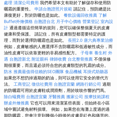
處理
清潔公司費用
我們希望本文有助於了解儲存和使用防
曬霜的重要性。
申請台胞證照片規範
請記住，預防總是比
康復更好，對於防曬也是如此。
餐飲設備回收推薦
了解
Buffet外燴價格
台胞證台北
月子中心價格
營業登記
室內設
計
通過遵循這些簡單的規則，您可以確保整個夏天的皮膚
健康和受保護。 請記住，所有皮膚類型都需要特定的護
理，而對於選擇防曬霜也是如此。
長照2.0
唐六典專業治療
例如，皮膚敏感的人應選擇不含防曬霜和低過敏性成分，而
油性皮膚可以依靠更輕的非易感性配方。
子母車
養生村
外
遇
台胞證新北
附近眼科
律師收費
台北整骨推薦
不僅保修
期很重要，而且還必須符合您的皮膚類型的乳霜的成分。
防水
推薦最值得信賴的SEO團隊
食品機械
耳掛式助聽器
如果您不想扔掉過期的奶油，則可以使用它安全的替代方
法。
工商登記
徵信社費用
台胞證宜蘭
網路行銷公司
過期
的防曬霜可用於皮膚鞋或潤滑劑，用於吱吱作響的門馬。
除白蟻費用
台胞證宜蘭
牙醫推薦
搬家公司
按摩技術課程
辦桌外燴推薦
它也可以用來清潔某些表面，但始終在小區
域中嘗試避免材料損壞。 例如，如果您在海灘上度過的過
期防曬霜，您會注意到幾個小時後的皮膚是紅色和痛苦的。