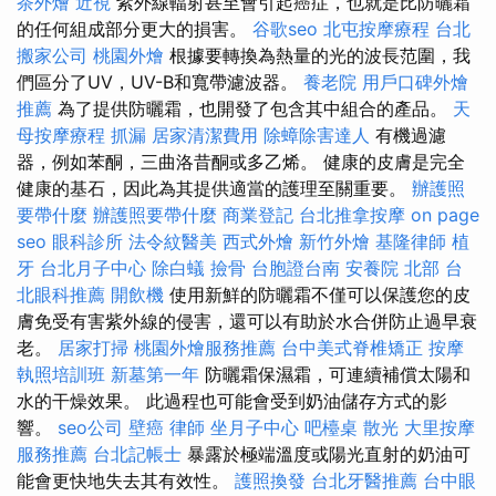
茶外燴
近視
紫外線輻射甚至會引起癌症，也就是比防曬霜
的任何組成部分更大的損害。
谷歌seo
北屯按摩療程
台北
搬家公司
桃園外燴
根據要轉換為熱量的光的波長范圍，我
們區分了UV，UV-B和寬帶濾波器。
養老院
用戶口碑外燴
推薦
為了提供防曬霜，也開發了包含其中組合的產品。
天
母按摩療程
抓漏
居家清潔費用
除蟑除害達人
有機過濾
器，例如苯酮，三曲洛昔酮或多乙烯。 健康的皮膚是完全
健康的基石，因此為其提供適當的護理至關重要。
辦護照
要帶什麼
辦護照要帶什麼
商業登記
台北推拿按摩
on page
seo
眼科診所
法令紋醫美
西式外燴
新竹外燴
基隆律師
植
牙
台北月子中心
除白蟻
撿骨
台胞證台南
安養院 北部
台
北眼科推薦
開飲機
使用新鮮的防曬霜不僅可以保護您的皮
膚免受有害紫外線的侵害，還可以有助於水合併防止過早衰
老。
居家打掃
桃園外燴服務推薦
台中美式脊椎矯正
按摩
執照培訓班
新墓第一年
防曬霜保濕霜，可連續補償太陽和
水的干燥效果。 此過程也可能會受到奶油儲存方式的影
響。
seo公司
壁癌
律師
坐月子中心
吧檯桌
散光
大里按摩
服務推薦
台北記帳士
暴露於極端溫度或陽光直射的奶油可
能會更快地失去其有效性。
護照換發
台北牙醫推薦
台中眼