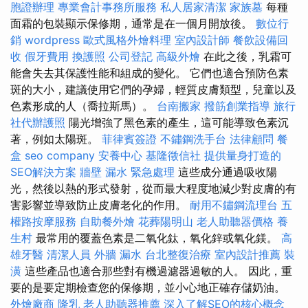
胞證辦理
專業會計事務所服務
私人居家清潔
家族墓
每種
面霜的包裝顯示保修期，通常是在一個月開放後。
數位行
銷
wordpress
歐式風格外燴料理
室內設計師
餐飲設備回
收
假牙費用
換護照
公司登記
高級外燴
在此之後，乳霜可
能會失去其保護性能和組成的變化。 它們也適合預防色素
斑的大小，建議使用它們的孕婦，輕質皮膚類型，兒童以及
色素形成的人（喬拉斯馬）。
台南搬家
撥筋創業指導
旅行
社代辦護照
陽光增強了黑色素的產生，這可能導致色素沉
著，例如太陽斑。
菲律賓簽證
不鏽鋼洗手台
法律顧問
餐
盒
seo company
安養中心
基隆徵信社
提供量身打造的
SEO解決方案
牆壁 漏水 緊急處理
這些成分通過吸收陽
光，然後以熱的形式發射，從而最大程度地減少對皮膚的有
害影響並導致防止皮膚老化的作用。
耐用不鏽鋼流理台
五
權路按摩服務
自助餐外燴
花葬陽明山
老人助聽器價格
養
生村
最常用的覆蓋色素是二氧化鈦，氧化鋅或氧化鎂。
高
雄牙醫
清潔人員
外牆 漏水
台北整復治療
室內設計推薦
裝
潢
這些產品也適合那些對有機過濾器過敏的人。 因此，重
要的是要定期檢查您的保修期，並小心地正確存儲奶油。
外燴廠商
隆乳
老人助聽器推薦
深入了解SEO的核心概念