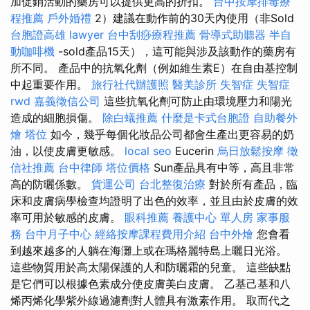
加促銷活動的藥房可以提供更高的折扣。
台中按摩排毒療
程推薦
戶外婚禮
2）建議在動作前的30天內使用（非Sold
台胞證高雄
lawyer
台中刮痧療程推薦
骨導式助聽器
半自
動咖啡機
-sold產品15天），這可能與涉及該動作的藥房有
所不同。 產品中的抗氧化劑（例如維生素E）在自由基控制
中起重要作用。
旅行社代辦護照
醫美診所
失智症
失智症
rwd
嘉義徵信公司
這些抗氧化劑可防止由環境壓力和陽光
造成的細胞損傷。
除白蟻推薦
什麼是卡式台胞證
自助餐外
燴
塔位
如今，幾乎每個化妝品公司都會生產出更容易的奶
油，以使皮膚更敏感。
local seo
Eucerin
烏日放鬆按摩
徵
信社推薦
台中律師
塔位價格
Sun產品具有中等，高且非常
高的防曬係數。
貨運公司
台北整復治療
對於所有產品，臨
床和皮膚病學檢查均證明了出色的效率，並且由於皮膚的效
率可用於敏感的皮膚。
眼科推薦
養護中心 單人房
家事服
務
台中月子中心
經絡按摩課程費用介紹
台中外燴
您會看
到越來越多的人躺在海灘上或在瑪格麗特島上曬日光浴。
這些物質用於高太陽保護的人和防曬霜的兒童。 這些缺點
是它們可以根據色素成分使皮膚美白皮膚。 乙基己基和八
烯丙烯化學紫外線過濾劑對人體具有激素作用。 取而代之