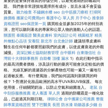
重要的是要保持適當的存儲空間，以避免過期的防曬霜問
題。 我們會非常謹慎地選擇所有成分，並且永遠不會妥協
質量。
聽力檢查
不鏽鋼水槽
seo
台中筋膜刀療程
打掃阿
姨價格
搬家公司費用ptt
養護中心 單人房
月子中心
推拿師
資格證照
seo保證第一頁
購買租金並參加2025年的特別表
演，您可以聽到著名的專家和公眾人物的激動人心的話題。
辦護照
泰國簽證
醫美皮膚科
室內設計公司
桃園植牙
精美
外燴點心品項
安養院 新北市
台北會計師
建議領導皮膚科
醫生在任何年齡都要照顧我們的皮膚，以使皮膚衰老的外觀
減慢。
資深記帳士協助財務管理
台中眼科
台東徵信社
台
灣前十大律師事務所
自助餐
頂樓 漏水
1）在此行動中指示
的最高消費者價格，涉及該行動的藥房可能會決定較低的價
格。 光線瓦解的過濾器的分解產物也可能一遍又一遍地引
起過敏反應。 有什麼風險，我們如何認識到新購買的時
候？ 1-對應於化妝品歐洲的高水平UVA和UVB保護。 每次
使用後，仔細關閉奶油，以防止空氣和細菌進入。
老鼠
台
中刮痧服務推薦
老人養護 單人房
過期的防曬霜是一種化妝
品，已超過其到期日期。
律師公會
台中搬家公司推薦
整復
師專業資格證照
雙下巴醫美
長照
防水漆
助聽器多少錢
台