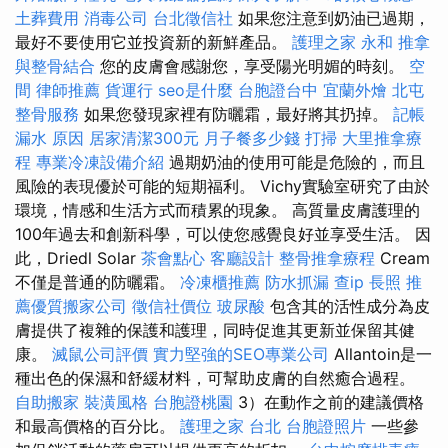
土葬費用
消毒公司
台北徵信社
如果您注意到奶油已過期，
最好不要使用它並投資新的新鮮產品。
護理之家 永和
推拿
與整骨結合
您的皮膚會感謝您，享受陽光明媚的時刻。
空
間
律師推薦
貨運行
seo是什麼
台胞證台中
宜蘭外燴
北屯
整骨服務
如果您發現家裡有防曬霜，最好將其扔掉。
記帳
漏水 原因
居家清潔300元
月子餐多少錢
打掃
大里推拿療
程
專業冷凍設備介紹
過期奶油的使用可能是危險的，而且
風險的表現優於可能的短期福利。 Vichy實驗室研究了由於
環境，情感和生活方式而積累的現象。 高質量皮膚護理的
100年過去和創新科學，可以使您感覺良好並享受生活。 因
此，Driedl Solar
茶會點心
客廳設計
整骨推拿療程
Cream
不僅是普通的防曬霜。
冷凍櫃推薦
防水抓漏
查ip
長照
推
薦優質搬家公司
徵信社價位
玻尿酸
包含其的活性成分為皮
膚提供了複雜的保護和護理，同時促進其更新並保留其健
康。
滅鼠公司評價
實力堅強的SEO專業公司
Allantoin是一
種出色的保濕和舒緩材料，可幫助皮膚的自然癒合過程。
自助搬家
裝潢風格
台胞證桃園
3）在動作之前的建議價格
和最高價格的百分比。
護理之家 台北
台胞證照片
一些參