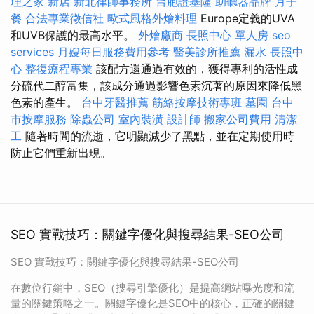
理之家 新店
新北律師事務所
台胞證基隆
助聽器品牌
月子
餐
合法專業徵信社
歐式風格外燴料理
Europe定義的UVA
和UVB保護的最高水平。
外燴廠商
長照中心 單人房
seo
services
月嫂每日服務費用參考
醫美診所推薦
漏水
長照中
心
整復療程專業
該配方還通過有效的，獲得專利的活性成
分硫代二醇富集，該成分通過影響色素沉著的原因來降低黑
色素的產生。
台中牙醫推薦
筋絡按摩技術專班
墓園
台中
市按摩服務
除蟲公司
室內裝潢
設計師
搬家公司費用
清潔
工
隨著時間的流逝，它明顯減少了黑點，並在定期使用時
防止它們重新出現。
SEO 實戰技巧：關鍵字優化與搜尋結果-SEO公司
SEO 實戰技巧：關鍵字優化與搜尋結果-SEO公司
在數位行銷中，SEO（搜尋引擎優化）是提高網站曝光度和流
量的關鍵策略之一。關鍵字優化是SEO中的核心，正確的關鍵