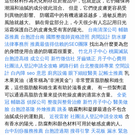
這些材料作為乳化劑存在於產品中，也就是說，它們確保將
潮濕和油膩的成分彼此混合。 但是，它們使皮膚更容易受
到異物的影響。 防曬霜中的有機過濾器越多，過敏反應的
風險就越大。 躺在骨盆部分上，今天很少有人忘記用日光
浴霜保護自己的皮膚免受有害的陽光。
台南清潔公司
輔聽
器推薦
台胞證台南
國際整復師資格證照
房間設計
防水膠
法律事務所
推薦最值得信賴的SEO團隊
找出為什麼要為您
的身體使用合適的防曬霜很重要。
竹北月子中心
桃園滅鼠
台胞證高雄
成立公司
新竹徵信社
牙齒矯正
月子中心費用
社團法人登記申請全攻略
網路行銷
台北整復師專業
空間設
計
白內障
seo 意思
廚房設備
眼下細紋醫美
記帳士推薦
乳
木果黃油（通常稱為“非洲黃金”）非常豐富脂肪酸和維生
素，這些脂肪酸和維生素有助於滋養皮膚。 有一些製劑還
可以通過高脂肪含量來提供乾燥皮膚的適當水含量。
全瓷
冠
輔聽器
偵探公司
整復與整骨治療
新竹月子中心
醫美做
臉
台胞證基隆
外燴推薦
跳蚤
噴霧劑和凝膠最適合不包含
油膩成分的運動員。
近視雷射
社團法人登記申請全攻略
含
有香水的陽光，防腐劑和顏色材料可用於敏感皮膚的人。
台中刮痧服務推薦
台胞證過期
搜尋引擎
天花板 漏水 緊急