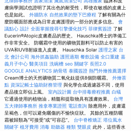
北律師事務所
居家清潔
滅鼠清潔公司
高雄搬家
臨床和皮
膚病學測試也證明了其出色的耐受性，即使在敏感的皮膚上
也是如此。
外牆防水
自然效果的墊下巴療程
了解有關為什
麼防曬面部應成為日常皮膚護理的一部分的更多信息。
會
議點心
設計
全面掌握搜尋引擎優化技巧
菲律賓簽證
了解
Eucerin®Atopic皮膚產品的歷史。 Hauschka博士的準備工
作非常安全。 防曬霜中使用的礦物質顏料可以防止有害的
UVA和UVB射線進入皮膚。 Hauschka Solar
護理之家 台
北
會計公司
海外抓姦協助
護照過期
餐飲設備
全口重建
嘉
義月子中心
醫美項目
洗碗槽
seo 關鍵字
長照2.0
GOOGLE ANALYTICS
納骨塔
泰國簽證
熱門外燴推薦選擇
Cream博士的天然礦物質二氧化鈦提供8個防曬霜。
外燴茶
點
資深記帳士協助財務管理
與化學合成過濾器不同，使用
產品後立即佔上風。
室內設計圖
台中排毒療程推薦
白蟻
它通過使用的植物油，精髓和提取物具有護膚效果。
台灣
五大律師事務所
推拿專業證照
電話查詢
除應用外，皮膚還
呈褐色，但可以避免曬傷的不愉快症狀。 其餘的五種防曬
霜被歸類為“可接受”或“可容忍”。
台中脊椎矯正
塔位風水
關鍵字
植牙費用
消毒
助聽器 種類
雙眼皮
此外，這些香水