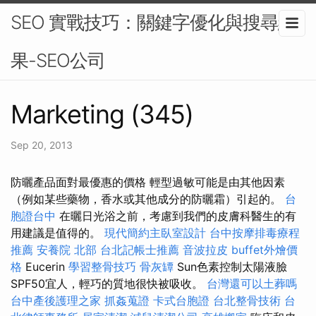
SEO 實戰技巧：關鍵字優化與搜尋結
果-SEO公司
Marketing (345)
Sep 20, 2013
防曬產品面對最優惠的價格 輕型過敏可能是由其他因素
（例如某些藥物，香水或其他成分的防曬霜）引起的。
台
胞證台中
在曬日光浴之前，考慮到我們的皮膚科醫生的有
用建議是值得的。
現代簡約主臥室設計
台中按摩排毒療程
推薦
安養院 北部
台北記帳士推薦
音波拉皮
buffet外燴價
格
Eucerin
學習整骨技巧
骨灰罈
Sun色素控制太陽液臉
SPF50宜人，輕巧的質地很快被吸收。
台灣還可以土葬嗎
台中產後護理之家
抓姦蒐證
卡式台胞證
台北整骨技術
台