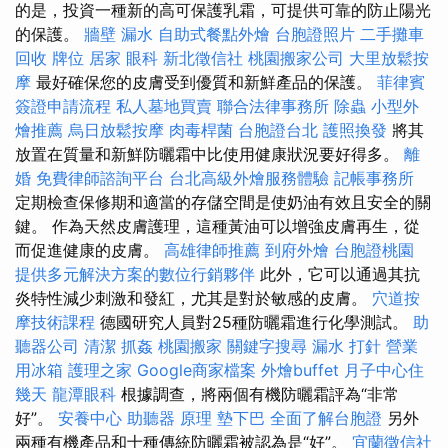
的是，投資一種新的高可保護乳霜，可提供可靠的防止陽光
的保護。
牆壁 漏水
自助式餐點外燴
台胞證照片
二手攤車
回收
牌位
居家
眼科
新北徵信社
桃園搬家公司
大里放鬆按
摩
最好確保您的皮膚受到優質和新鮮產品的保護。
菲律賓
簽證申請流程
私人墓地買賣
聯合法律事務所
除蟲
小型外
燴推薦
烏日放鬆按摩
肉毒桿菌
台胞證台北
護照換發
將其
放置在質量和新鮮防曬霜中比使用健康狀況要好得多。
離
婚
免費律師諮詢平台
台北高級外燴服務體驗
記帳事務所
定期檢查保修期和適當的存儲空間是使奶油有效且安全的關
鍵。 作為天然皮膚護理，這種黃油可以增強皮膚再生，從
而促進健康的皮膚。
高雄律師推薦
到府外燴
台胞證桃園
提供多元解決方案的數位行銷夥伴
此外，它可以通過其抗
炎特性減少刺激和發紅，尤其是對於敏感的皮膚。
穴道按
摩技術課程
德國研究人員對25種防曬霜進行化學測試。
助
聽器公司
清潔
抓姦
桃園搬家
關鍵字搜尋
漏水 打針
營業
用冰箱
護理之家
Google商家檔案
外燴buffet
月子中心住
幾天
龍潭眼科
根據調查，將兩個有機防曬霜評為“非常
好”。
安養中心
助聽器 原理
墊下巴
全面了解台胞證
另外
兩種有機產品和十種傳統防曬霜被認為是“好”。
宜蘭徵信社