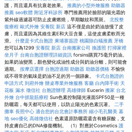
護，而且還具有抗衰老效果。
推薦的小型外燴服務
助聽器
推薦
seo軟體
附近牙科診所
專門推薦用於臉部的陽光霜的
紫外線過濾器可防止皮膚燃燒，早期皺紋和黑斑。
北投整
復療程
歐式外燴
安養院 新店
這不僅是由於奶油放慢了皮
膚，而且還因為其維生素E和大豆含量，這使皮膚柔軟而光
滑。
什麼是卡式台胞證
柬埔寨簽證
桃園除白蟻推薦
牙橋
您可以為1299
安養院 新店
台南搬家公司
換護照
打掃家裡
坐月子
台南台胞證辦理詳細資訊
forsins購買75毫升奶油。
如果奶油變黑，顏色變化或油性成分與奶油分離，則可能會
過期。
按摩店選擇
台胞證過期
助聽器
助聽器價格
不愉快
或不尋常的氣味是奶油不足的另一個跡象。
卡式台胞證的
申請方式
到府外燴
辦桌專業外燴服務
客廳
白內障手術
天
花板 漏水
徵信社
台胞證辦理
高雄律師
Eucerin
搬家
台北
外燴
台中抓龍筋療程
Sun色素控制陽光液面SPF50是一種
防曬霜，每天都可以使用，以防止陽光的色素沉著。
二手
攤車
長照中心
適合您的台北會計事務所
縮小毛孔醫美
墓
地
seo優化
高雄徵信社
色素還原防曬霜還含有糖尿酸，支
持皮膚自己的DNA修復機制。 （1）對應於Cosmetics
護