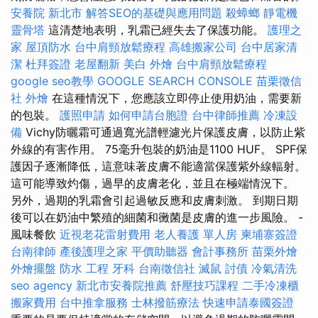
安養院 新北市
解答SEO的基礎與應用問題
殺蟑螂
靜電機
靈骨塔
這清楚地表明，乳霜已經失去了保護功能。
護理之
家
屋頂防水
台中肩頸放鬆療程
高雄搬家公司
台中居家清
潔
杜拜簽證
老屋翻新
美白
外燴
台中肩頸放鬆療程
google seo教學
GOOGLE SEARCH CONSOLE
苗栗徵信
社
外燴
在這種情況下，您應該立即停止使用奶油，需要新
的包裝。
護照申請
如何申請台胞證
台中律師推薦
冷凍設
備
Vichy防曬霜可通過寬光譜輕濾光片保護皮膚，以防止紫
外線的有害作用。 75毫升包裝的奶油是1100 HUF。 SPF保
護因子逐漸降低，這意味著皮膚不能適當保護紫外線輻射。
這可能導致灼傷，過早的皮膚老化，並且在極端情況下。
另外，過期的乳霜會引起過敏反應和皮膚刺激。 到期日期
後可以在奶油中繁殖的細菌和黴菌是皮膚的進一步風險。 -
風味餐飲
近視老花雷射費用
老人養護 單人房
柬埔寨簽證
台南律師
產後護理之家
平價助聽器
會計事務所
苗栗外燴
外燴擺盤
防水 工程
牙科
台南徵信社
滅鼠
討債
冷氣清洗
seo agency
新北市安養院推薦
舒壓技巧課程
二手冷凍櫃
搬家費用
台中推拿服務
士林撥筋療法
快速申請泰國簽證