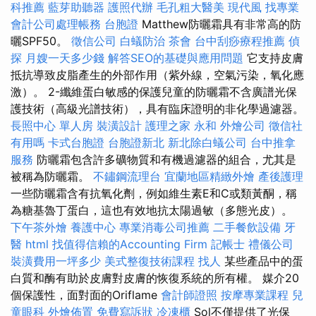
科推薦
藍芽助聽器
護照代辦
毛孔粗大醫美
現代風
找專業
會計公司處理帳務
台胞證
Matthew防曬霜具有非常高的防
曬SPF50。
徵信公司
白蟻防治
茶會
台中刮痧療程推薦
偵
探
月嫂一天多少錢
解答SEO的基礎與應用問題
它支持皮膚
抵抗導致皮脂產生的外部作用（紫外線，空氣污染，氧化應
激）。 2-纖維蛋白敏感的保護兒童的防曬霜不含廣譜光保
護技術（高級光譜技術），具有臨床證明的非化學過濾器。
長照中心 單人房
裝潢設計
護理之家 永和
外燴公司
徵信社
有用嗎
卡式台胞證
台胞證新北
新北除白蟻公司
台中推拿
服務
防曬霜包含許多礦物質和有機過濾器的組合，尤其是
被稱為防曬霜。
不鏽鋼流理台
宜蘭地區精緻外燴
產後護理
一些防曬霜含有抗氧化劑，例如維生素E和C或類黃酮，稱
為糖基魯丁蛋白，這也有效地抗太陽過敏（多態光皮）。
下午茶外燴
養護中心
專業消毒公司推薦
二手餐飲設備
牙
醫
html
找值得信賴的Accounting Firm
記帳士
禮儀公司
裝潢費用一坪多少
美式整復技術課程
找人
某些產品中的蛋
白質和酶有助於皮膚對皮膚的恢復系統的所有權。 媒介20
個保護性，面對面的Oriflame
會計師證照
按摩專業課程
兒
童眼科
外燴佈置
免費寫訴狀
冷凍櫃
Sol不僅提供了光保