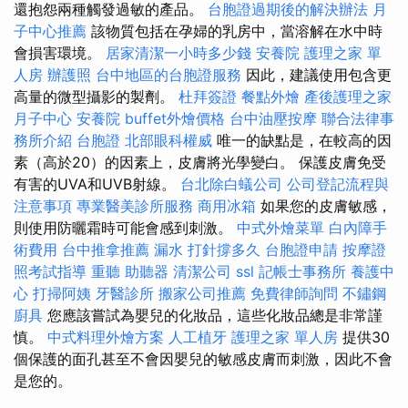
還抱怨兩種觸發過敏的產品。
台胞證過期後的解決辦法
月
子中心推薦
該物質包括在孕婦的乳房中，當溶解在水中時
會損害環境。
居家清潔一小時多少錢
安養院
護理之家 單
人房
辦護照
台中地區的台胞證服務
因此，建議使用包含更
高量的微型攝影的製劑。
杜拜簽證
餐點外燴
產後護理之家
月子中心
安養院
buffet外燴價格
台中油壓按摩
聯合法律事
務所介紹
台胞證
北部眼科權威
唯一的缺點是，在較高的因
素（高於20）的因素上，皮膚將光學變白。 保護皮膚免受
有害的UVA和UVB射線。
台北除白蟻公司
公司登記流程與
注意事項
專業醫美診所服務
商用冰箱
如果您的皮膚敏感，
則使用防曬霜時可能會感到刺激。
中式外燴菜單
白內障手
術費用
台中推拿推薦
漏水 打針撐多久
台胞證申請
按摩證
照考試指導
重聽 助聽器
清潔公司
ssl
記帳士事務所
養護中
心
打掃阿姨
牙醫診所
搬家公司推薦
免費律師詢問
不鏽鋼
廚具
您應該嘗試為嬰兒的化妝品，這些化妝品總是非常謹
慎。
中式料理外燴方案
人工植牙
護理之家 單人房
提供30
個保護的面孔甚至不會因嬰兒的敏感皮膚而刺激，因此不會
是您的。