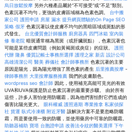
烏日放鬆按摩
另外六種產品屬於“不可接受”或“不足”類別。
色素沉著不均勻，更強的皮膚區域稱為色素色調。
台中搬
家公司
護照申請
房屋 漏水
提升網頁體驗的On Page SEO
策略
假牙
色素沉著以使皮膚不均勻的黑暗區域或斑點的形
式發生。
台北優質會計師服務
廚房器具
四門冰箱
室內裝
修
養老院
暗斑通常稱為黑斑（或肝臟斑點），色素沉著也
可能是某些皮膚問題（例如黃褐斑或炎症）的症狀。
護照
代辦
隆鼻
優質記帳士事務所選擇
護理之家 新店
設計公司
高雄清潔公司
醫美
葬儀社
會計師事務所
色素沉著的主要
原因是陽光，因為陽光增強了黑色素的產生
后里推薦按摩
-
律師事務所
大里按摩服務推薦
我們的皮膚顏色。
wordpress seo
會計師
因此，使用補充高能可見光的有效
UVA和UVA保護是防止色素沉著的最重要步驟。 由於所有
這些，許多人害怕使用防曬霜，因為他們害怕對它們造成的
傷害比陽光更大。
眼科權威
護照過期
專業推拿
私家偵探
社
貨運
臥式冷凍櫃
附近牙醫
該解決方案不是要忽略防曬
霜，而是要使用一致的防曬，並使用藥房中可靠的防曬霜。
助聽器補助
寶塔
台胞證申請
改善法令紋的醫美選擇
下午