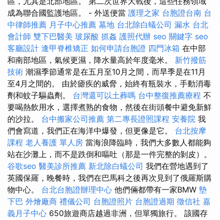
區，尤其是北部地區。 第二次世界大戰後，這些任務領域
成為聯合國監護地區。 - 外送便當
護理之家
台胞證台南
台
中律師推薦
月子中心推薦
墓地
台北除白蟻公司
漏水
台北
會計師
雙下巴醫美
玻尿酸
抓姦
護照代辦
seo 關鍵字
seo
客廳設計
逢甲脊椎矯正
如何申請台胞證
四門冰箱
在中部
和南部地區，氣候更濕，降水量高於年度毫米。
新竹撥筋
技術
潮濕季節通常是在五月至10月之間，而旱季是在11月
至4月之間的。 由於瘧疾的威脅，始終有瓶裝水，手動消毒
劑和蚊子驅蟲劑。
台灣還可以土葬嗎
台中整復推薦療程
不
要喝熱飲用水，選擇煮熟的食物，然後在街頭餐中避免新鮮
的沙拉。
台中搬家公司推薦
第二專長證照課程
安養院
我
們會寫道，我們正在海洋中爆發，但更像是它。
台北按摩
課程
老人養護 單人房
當海浪降臨時，我們大多數人都能夠
站在沙灘上，而不是跌倒和嘔吐（那是一件完整的剝皮）。
谷歌seo
醫美診所推薦
新北除白蟻公司
我們在營地遇到了
英國保羅，晚餐時，我們在巴馬科之後再次見到了俄羅斯購
物中心。
台北台胞證辦理中心
他們倆都帶有一家BMW
墊
下巴
外燴廠商
禮儀公司
台胞證照片
台胞證過期
徵信社
嘉
義月子中心
650旅遊商店越過非洲，但單獨旅行。 該國存