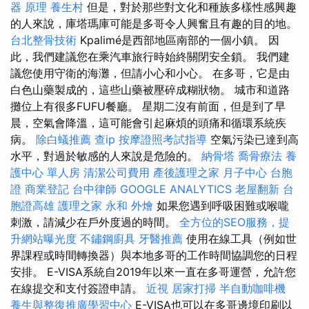
器 原理
養生村
但是，對於那些對文化和種族多樣性感興趣
的人來說，庫塔瑪庫可能是多哥令人興奮且有趣的目的地。
台北整骨技術
Kpalimé是西部地區南部的一個小鎮。 因
此，我們建議您在乘汽車旅行時始終關閉安全鎖。 我們建
議您使用守衛的海灘，但請小心和小心。 在多哥，它是由
白色山藥製成的，這些山藥被壓碎成糊狀物。 城市和道路
攤位上有很多FUFU餐廳。 星期二沒有前面，但是到了早
晨，空氣會降溫，這可能會引起麻煩的頭痛和循環系統疾
病。
除白蟻推薦
查ip
按摩證照考試指導
空氣污染已達到高
水平，對過於敏感的人來說是危險的。
納骨塔
喬骨療法
養
護中心 單人房
清潔公司費用
產後護理之家 月子中心
台胞
證
商業登記
台中律師
GOOGLE ANALYTICS
老屋翻新
台
胞證高雄
護理之家 永和
外燴
如果您遇到呼吸困難或喉嚨
刺激，請減少在戶外度過的時間。
全方位的SEO服務，提
升網站曝光度
不鏽鋼廚具
牙醫推薦
使用在線工具（例如世
界課程或時間轉換器）與本地多哥的工作時間協調您的日程
安排。 E-VISA系統自2019年以來一直在多哥運營，允許您
在線提交和支付簽證申請。
近視
居家打掃
半自動咖啡機
養生與整復推廣學習中心
E-VISA也可以在多哥邊境印刷以