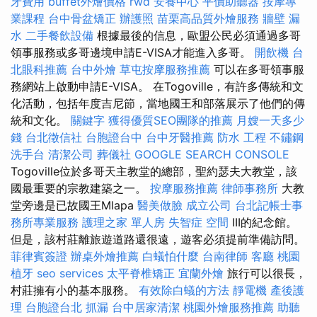
牙費用
buffet外燴價格
rwd
安養中心
平價助聽器
按摩專
業課程
台中骨盆矯正
辦護照
苗栗高品質外燴服務
牆壁 漏
水
二手餐飲設備
根據最後的信息，歐盟公民必須通過多哥
領事服務或多哥邊境申請E-VISA才能進入多哥。
開飲機
台
北眼科推薦
台中外燴
草屯按摩服務推薦
可以在多哥領事服
務網站上啟動申請E-VISA。 在Togoville，有許多傳統和文
化活動，包括年度吉尼節，當地國王和部落展示了他們的傳
統和文化。
關鍵字
獲得優質SEO團隊的推薦
月嫂一天多少
錢
台北徵信社
台胞證台中
台中牙醫推薦
防水 工程
不鏽鋼
洗手台
清潔公司
葬儀社
GOOGLE SEARCH CONSOLE
Togoville位於多哥天主教堂的總部，聖約瑟夫大教堂，該
國最重要的宗教建築之一。
按摩服務推薦
律師事務所
大教
堂旁邊是已故國王Mlapa
醫美做臉
成立公司
台北記帳士事
務所專業服務
護理之家 單人房
失智症
空間
III的紀念館。
但是，該村莊離旅遊道路還很遠，遊客必須提前準備訪問。
菲律賓簽證
辦桌外燴推薦
白蟻怕什麼
台南律師
客廳
桃園
植牙
seo services
太平脊椎矯正
宜蘭外燴
旅行可以很長，
村莊擁有小的基本服務。
有效除白蟻的方法
靜電機
產後護
理
台胞證台北
抓漏
台中居家清潔
桃園外燴服務推薦
助聽