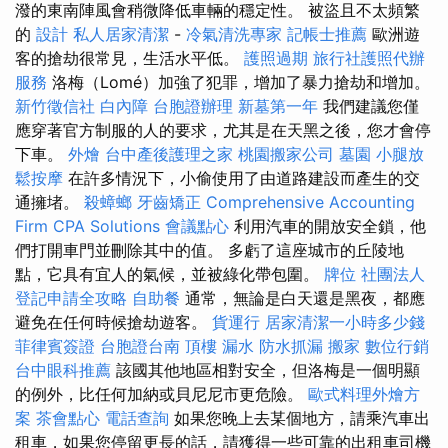
潑的東南陣風會稍微降低車輛的穩定性。 被盜且不太頻繁
的
設計
私人居家清潔
-
冷氣清洗專家
記帳士推薦
歐洲遊
客的搶劫很常見，生活水平低。
護照過期
旅行社護照代辦
服務
洛梅（Lomé）加強了犯罪，增加了暴力搶劫和增加。
新竹徵信社
白內障
台胞證辦理
新墓第一年
我們建議您僅
應穿著官方制服的人的要求，尤其是在天黑之後，您才會停
下車。
外燴
台中產後護理之家
桃園搬家公司
墓園
小腿放
鬆按摩
在許多情況下，小偷使用了由道路建設而產生的交
通擁堵。
殺蟑螂
牙齒矯正
Comprehensive Accounting
Firm CPA Solutions
會議點心
利用汽車的開放安全鎖，他
們打開車門並刪除其中的值。 多虧了這座城市的丘陵地
點，它具有宜人的氣候，並被綠化帶包圍。
牌位
社團法人
登記申請全攻略
自助餐
通常，無論是白天還是黑夜，都應
避免在任何時候搶劫遊客。
貨運行
居家清潔一小時多少錢
菲律賓簽證
台胞證台南
頂樓 漏水
防水抓漏
搬家
數位行銷
台中眼科推薦
該國其他地區相對安全，但洛梅是一個明顯
的例外，比任何加納或貝尼尼市更危險。
歐式料理外燴方
案
茶會點心
電話查詢
如果您晚上去某個地方，請乘汽車出
租車，如果您停留更長的話，請獲得一些可靠的出租車司機