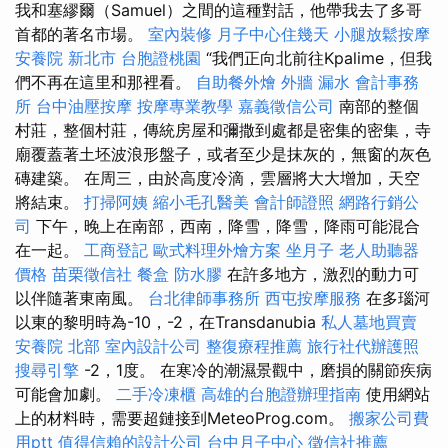
我和塞繆爾（Samuel）之間的這種對話，他帶我去了多哥
首都的著名市場。
室內裝修
月子中心住幾天
小腿放鬆按摩
安養院 新北市
台胞證桃園
“我們正向北前往Kpalime，但我
們不再在這里和那裡看。
自助餐外燴
外牆 漏水
會計事務
所
台中油壓按摩
按摩專業教學
嘉義徵信公司
南部的整個
村莊，整個村莊，傳統房屋和彌撒到處都是密集的密集，寺
廟覆蓋著土坯波浪形盤子，或者至少是抹灰的，無窗的灰色
磚建築。 在周三，由於高度冷滴，雲層將大大增加，天空
將結束。
打掃阿姨
縮小毛孔醫美
會計師證照
網路行銷公
司
下午，晚上在南部，西南，降雪，降雪，降雨可能混合
在一起。
工商登記
歐式料理外燴方案
坐月子
老人助聽器
價格
苗栗徵信社
餐盒
防水膠
在許多地方，激烈的動力可
以伴隨著東南風。
台北律師事務所
西屯按摩服務
在多瑙河
以東的黎明時為-10，-2，在Transdanubia
私人墓地買賣
安養院 北部
室內設計公司
整復療程推薦
旅行社代辦護照
搜尋引擎
-2，1度。 在寒冷的潮濕景觀中，磨損的關節疾病
可能會加劇。
二手冷凍櫃
高雄的台胞證辦理指南
使用網站
上的材料時，需要超鏈接到MeteoProg.com。
搬家公司費
用ptt
值得信賴的設計公司
台中月子中心
徵信社推薦