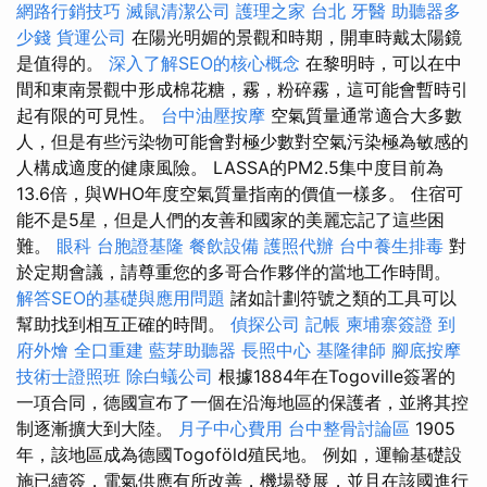
網路行銷技巧
滅鼠清潔公司
護理之家 台北
牙醫
助聽器多
少錢
貨運公司
在陽光明媚的景觀和時期，開車時戴太陽鏡
是值得的。
深入了解SEO的核心概念
在黎明時，可以在中
間和東南景觀中形成棉花糖，霧，粉碎霧，這可能會暫時引
起有限的可見性。
台中油壓按摩
空氣質量通常適合大多數
人，但是有些污染物可能會對極少數對空氣污染極為敏感的
人構成適度的健康風險。 LASSA的PM2.5集中度目前為
13.6倍，與WHO年度空氣質量指南的價值一樣多。 住宿可
能不是5星，但是人們的友善和國家的美麗忘記了這些困
難。
眼科
台胞證基隆
餐飲設備
護照代辦
台中養生排毒
對
於定期會議，請尊重您的多哥合作夥伴的當地工作時間。
解答SEO的基礎與應用問題
諸如計劃符號之類的工具可以
幫助找到相互正確的時間。
偵探公司
記帳
柬埔寨簽證
到
府外燴
全口重建
藍芽助聽器
長照中心
基隆律師
腳底按摩
技術士證照班
除白蟻公司
根據1884年在Togoville簽署的
一項合同，德國宣布了一個在沿海地區的保護者，並將其控
制逐漸擴大到大陸。
月子中心費用
台中整骨討論區
1905
年，該地區成為德國Togoföld殖民地。 例如，運輸基礎設
施已續簽，電氣供應有所改善，機場發展，並且在該國進行