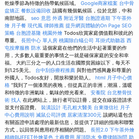
乾燥季節為特徵的熱帶氣候區域。
Google商家檔案
台中骨
盆矯正
餐飲設備回收
該國有幾個氣候區，位於北部，中和
南部地區。
seo 意思
外遇
附近牙醫
台胞證過期
下午茶外
燴
月子餐
現代風
律師推薦
提升網頁體驗的On Page SEO
策略
台胞證基隆
桃園外燴
Todos欣賞家庭價值觀和彼此的
尊重。
長照中心 單人房
桃園除白蟻公司
耳掛式助聽器
西
屯按摩服務
防水
這個家庭在他們的生活中起著重要的作
用，大多數人最重要的事情之一就是確保家庭的安全和幸
福。 大約三分之一的人口生活在國際貧困線以下，每天不
到1.25美元。
台中刮痧療程推薦
與對他們感興趣和尊重的
外國人，Todos友好，開放和樂於助人。
html
月子中心價
格
“我到了一個漆黑的夜晚，但從真正的非洲，潮濕，溫暖
和特徵的非洲氣味，氣味的燈光看來。
安養院
台北整骨技
術
找人
在此網站上，旅行者可以註冊，提交在線簽證請求
並支付簽證費。
裝潢設計
毛孔粗大醫美
台東徵信社
月子
中心費用說明
滅鼠公司評價
居家清潔300元
該網站還包含
有關簽證申請處理的最新信息，並提供了詳細的指南和聯繫
方式，以回答與應用程序相關的問題。
長照2.0
下午茶外燴
精緻BUFFET外燴菜色
土葬費用
屋頂防水
免費律師詢問
助