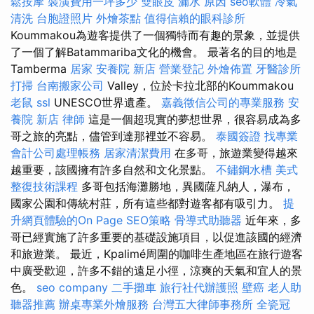
鬆按摩
裝潢費用一坪多少
雙眼皮
漏水 原因
seo軟體
冷氣
清洗
台胞證照片
外燴茶點
值得信賴的眼科診所
Koummakou為遊客提供了一個獨特而有趣的景象，並提供
了一個了解Batammariba文化的機會。 最著名的目的地是
Tamberma
居家
安養院 新店
營業登記
外燴佈置
牙醫診所
打掃
台南搬家公司
Valley，位於卡拉北部的Koummakou
老鼠
ssl
UNESCO世界遺產。
嘉義徵信公司的專業服務
安
養院 新店
律師
這是一個超現實的夢想世界，很容易成為多
哥之旅的亮點，儘管到達那裡並不容易。
泰國簽證
找專業
會計公司處理帳務
居家清潔費用
在多哥，旅遊業變得越來
越重要，該國擁有許多自然和文化景點。
不鏽鋼水槽
美式
整復技術課程
多哥包括海灘勝地，異國薩凡納人，瀑布，
國家公園和傳統村莊，所有這些都對遊客都有吸引力。
提
升網頁體驗的On Page SEO策略
骨導式助聽器
近年來，多
哥已經實施了許多重要的基礎設施項目，以促進該國的經濟
和旅遊業。 最近，Kpalimé周圍的咖啡生產地區在旅行遊客
中廣受歡迎，許多不錯的遠足小徑，涼爽的天氣和宜人的景
色。
seo company
二手攤車
旅行社代辦護照
壁癌
老人助
聽器推薦
辦桌專業外燴服務
台灣五大律師事務所
全瓷冠