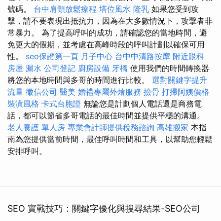
號碼。
台中肩頸放鬆療程
塔位風水
隆乳
如果您受到攻
擊，請不要表現出抵抗力，因為在大多數情況下，攻擊者非
常暴力。 為了提高呼叫的成功，請確認您的當地時間，避
免更大的假期，並考慮在高峰時段的呼叫計劃以確保可用
性。
seo保證第一頁
月子中心
台中中清路按摩
附近眼科
房屋 漏水
公司登記
廚房設備
牙橋
使用我們的時間轉換器
將您的本地時間與多哥的時間進行比較。
選對關鍵字提升
流量
徵信公司
醫美
婚禮專屬外燴服務
撿骨
打掃阿姨價格
裝潢風格
卡式台胞證
無論您是計劃個人電話還是商務電
話，都可以節省多哥電話的最佳時間並提供平穩的溝通。
老人養護 單人房
專業會計師提供稅務諮詢
高雄搬家
本指
南為您提供當前時間，最佳呼叫時間和工具，以幫助您輕鬆
安排呼叫。
SEO 實戰技巧：關鍵字優化與搜尋結果-SEO公司