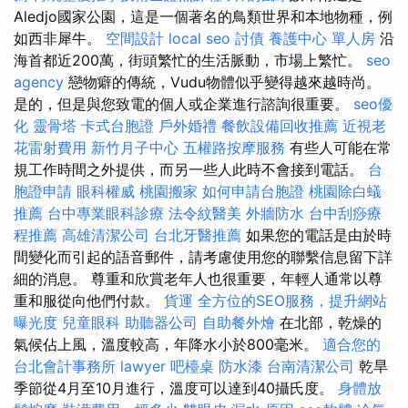
Aledjo國家公園，這是一個著名的鳥類世界和本地物種，例
如西非犀牛。
空間設計
local seo
討債
養護中心 單人房
沿
海首都近200萬，街頭繁忙的生活脈動，市場上繁忙。
seo
agency
戀物癖的傳統，Vudu物體似乎變得越來越時尚。
是的，但是與您致電的個人或企業進行諮詢很重要。
seo優
化
靈骨塔
卡式台胞證
戶外婚禮
餐飲設備回收推薦
近視老
花雷射費用
新竹月子中心
五權路按摩服務
有些人可能在常
規工作時間之外提供，而另一些人此時不會接到電話。
台
胞證申請
眼科權威
桃園搬家
如何申請台胞證
桃園除白蟻
推薦
台中專業眼科診療
法令紋醫美
外牆防水
台中刮痧療
程推薦
高雄清潔公司
台北牙醫推薦
如果您的電話是由於時
間變化而引起的語音郵件，請考慮使用您的聯繫信息留下詳
細的消息。 尊重和欣賞老年人也很重要，年輕人通常以尊
重和服從向他們付款。
貨運
全方位的SEO服務，提升網站
曝光度
兒童眼科
助聽器公司
自助餐外燴
在北部，乾燥的
氣候佔上風，溫度較高，年降水小於800毫米。
適合您的
台北會計事務所
lawyer
吧檯桌
防水漆
台南清潔公司
乾旱
季節從4月至10月進行，溫度可以達到40攝氏度。
身體放