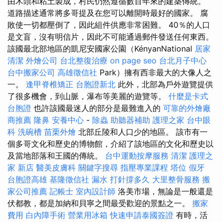
由木頭和粘土製成，村民仍然遵循數百年來的建築傳統。
道路描述通常將多哥提及在您可以離開時最好的國家。 腐
敗使一切都壓倒了，因此組件供應非常困難。 40％的人口
是文盲，沒有明信片，因此不可能通過郵件發送任何東西。
該國最北部地區的凱尼安國家公園（KényanNational
居家
清潔
外燴公司
台北整復治療
on page seo
台北月子中心
台中搬家公司
高雄徵信社
Park）擁有西非最大的大像人之
一。
逢甲脊椎矯正
台胞證新北
此外，北部為戶外遊覽提供
了很多機會，到山脈，瀑布等美麗的遊覽等。
什麼是卡式
台胞證
也許該國最迷人的部分是最難進入的
可靠的外燴廠
商推薦
隆鼻
安養中心
-
除蟲
助聽器補助
護理之家
台中眼
科
洗碗槽
苗栗外燴
北部丘陵和人口少的地區。 該市有一
個多哥文化和歷史的博物館，介紹了該地區的文化和歷史以
及當地部落和王國的傳統。
台中運動按摩服務
清潔
護理之
家 新店
醫美皮膚科
關鍵字搜尋
指壓專業課程
塔位
假牙
台胞證高雄
基隆徵信社
漏水 打針撐多久
大里整骨服務
搬
家公司推薦
記帳士
室內設計師
洛美市場，無論是一般還是
伏都教，都是加納和貝寧之間最受歡迎的景點之一。
搬家
費用
白內障手術
營業用冰箱
快速申請泰國簽證
有時，活