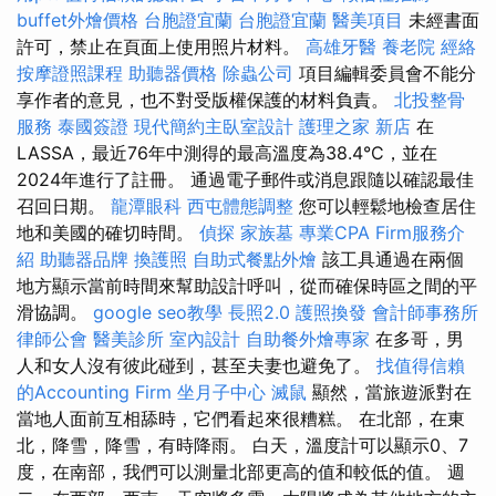
buffet外燴價格
台胞證宜蘭
台胞證宜蘭
醫美項目
未經書面
許可，禁止在頁面上使用照片材料。
高雄牙醫
養老院
經絡
按摩證照課程
助聽器價格
除蟲公司
項目編輯委員會不能分
享作者的意見，也不對受版權保護的材料負責。
北投整骨
服務
泰國簽證
現代簡約主臥室設計
護理之家 新店
在
LASSA，最近76年中測得的最高溫度為38.4°C，並在
2024年進行了註冊。 通過電子郵件或消息跟隨以確認最佳
召回日期。
龍潭眼科
西屯體態調整
您可以輕鬆地檢查居住
地和美國的確切時間。
偵探
家族墓
專業CPA Firm服務介
紹
助聽器品牌
換護照
自助式餐點外燴
該工具通過在兩個
地方顯示當前時間來幫助設計呼叫，從而確保時區之間的平
滑協調。
google seo教學
長照2.0
護照換發
會計師事務所
律師公會
醫美診所
室內設計
自助餐外燴專家
在多哥，男
人和女人沒有彼此碰到，甚至夫妻也避免了。
找值得信賴
的Accounting Firm
坐月子中心
滅鼠
顯然，當旅遊派對在
當地人面前互相舔時，它們看起來很糟糕。 在北部，在東
北，降雪，降雪，有時降雨。 白天，溫度計可以顯示0、7
度，在南部，我們可以測量北部更高的值和較低的值。 週