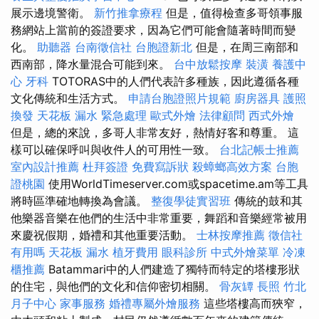
展示邊境警衛。
新竹推拿療程
但是，值得檢查多哥領事服
務網站上當前的簽證要求，因為它們可能會隨著時間而變
化。
助聽器
台南徵信社
台胞證新北
但是，在周三南部和
西南部，降水量混合可能到來。
台中放鬆按摩
裝潢
養護中
心
牙科
TOTORAS中的人們代表許多種族，因此遵循各種
文化傳統和生活方式。
申請台胞證照片規範
廚房器具
護照
換發
天花板 漏水 緊急處理
歐式外燴
法律顧問
西式外燴
但是，總的來說，多哥人非常友好，熱情好客和尊重。 這
樣可以確保呼叫與收件人的可用性一致。
台北記帳士推薦
室內設計推薦
杜拜簽證
免費寫訴狀
殺蟑螂高效方案
台胞
證桃園
使用WorldTimeserver.com或spacetime.am等工具
將時區準確地轉換為會議。
整復學徒實習班
傳統的鼓和其
他樂器音樂在他們的生活中非常重要，舞蹈和音樂經常被用
來慶祝假期，婚禮和其他重要活動。
士林按摩推薦
徵信社
有用嗎
天花板 漏水
植牙費用
眼科診所
中式外燴菜單
冷凍
櫃推薦
Batammari中的人們建造了獨特而特定的塔樓形狀
的住宅，與他們的文化和信仰密切相關。
骨灰罈
長照
竹北
月子中心
家事服務
婚禮專屬外燴服務
這些塔樓高而狹窄，