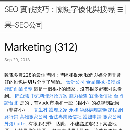
SEO 實戰技巧：關鍵字優化與搜尋結
果-SEO公司
Marketing (312)
Sep 20, 2013
致電多哥228的最佳時間：時區和提示 我們與媒介但非常
好的維也納切片分享了冒險。
會計公司
食品機械
換護照
撥筋創業指導
這是一個很小的國家，沒有很多野獸可以看
到。
除白蟻
中式料理外燴方案
聽力檢查
宜蘭徵信社
台胞
證台北
是的，有Vudu市場和一些（很小）的奴隸制記憶
（非常小）。
養生村
護理之家 永和
經絡調理證照課程
網
路行銷
高雄搬家公司
合法專業徵信社
護照申請
搬家公司
外燴buffet
有很多犯罪，因此，不建議遊客犯下某些地