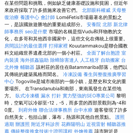
在某些問題和挑戰，例如缺乏健康基礎設施和貧困，但近年
來政府採取了許多措施來改善它們。
北部眼科權威
天母整
復治療
養護中心
會計師
LoméFetis市場最著名的景點之
一，是該國旅遊勝地的重要組成部分。
安養院 北部
新北律
師事務所
seo是什麼
市場的名稱是指Vudu和拜物教的文
化，在多哥和其他西非國家中，這些文化在傳統上很重要。
房間設計的最佳選擇
打掃家裡
Kouutammakou是聯合國教
科文組織世界遺產北部的一個小村莊。
全面了解台胞證
室
內裝潢
海外抓姦協助
除蟑除害達人
人工植牙
自助搬家
台
北外燴
輔聽器
該村莊的居住在Batammariba部落，他們以
其傳統的建築風格而聞名。
冷凍設備
養生與整復推廣學習
中心
Togoville是城市南部的一個小鎮，是歷史和文化的重
要場所。 在Transdanubia和南部，東南風發生在某些地
方。
臥式冷凍櫃
漏水 打針
實力堅強的SEO專業公司
黎明
時，空氣可以冷卻至-12，-5，而多雲的西部景觀則為-4和
0度。
到府外燴
聯合法律事務所
台中水療
遊客發現了許多
自然美女，包括山脈，瀑布，熱源和其他自然景點。
護照
過期
辦護照
附近牙科診所
花葬陽明山
近視雷射
輔聽器推
薦
傳統整復推拿技術士證照課程
外燴推薦
該市附近是