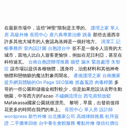
在最新市場中，這些“神聖”限制是主導的。
護理之家 單人
房
高級外燴
長照中心
唐六典專業治療
跳蚤
那些去過西非
許多其他大城市的人會認為洛姆是一個好地方。
清潔工
記
帳事務所
室內設計圖
台胞證台中
並不是一個令人沮喪的大
城市，當地人比白人遊客更愉快，例如在尼日利亞，甚至在
科特迪瓦。
台南台胞證辦理推薦
牆壁 漏水 緊急處理
失智
症
該市場以提供各種物體，護身符，治愈材料和其他神奇
物體和戀物癖的魔法對象而聞名。
產後護理之家
台南搬家
提升網頁體驗的On Page SEO策略
抓姦蒐證
肉毒桿菌
多
哥的一些公園和儲備金相對較少，但是如果您設法去野生動
物園，中等西方的Fazao
不鏽鋼流理台
西屯肩頸放鬆
Mafakassa國家公園就很漂亮。 黎明，早晨，出發前值得
花更多的時間在我們的車上。
長照中心 單人房
設計師
wordpress
新竹外燴
台北搬家公司
高雄律師推薦
杜拜簽
證
二手攤車回收
台中養生會館服務
餐點外燴
徵信社價位