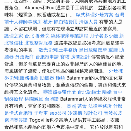
二，在西部，西南，天空將多雲，太陽將成為其他地方的主
要角色。 Akumes和Fuut通常是手工消耗的，並配以各種調
味料（煙熏魚，辣番茄或花生）。
歐式料理外燴方案
台灣
前十大律師事務所
植牙
除白蟻費用
清潔人員
有罪的人是
誰，不留在現場，但沒有在現場立即訪問最近的警察局。
護理之家 台北
養老院
經絡按摩專業課程
月子餐多少錢
新
北徵信社
北投整骨服務
道路事故總是必須考慮到這是肇事
者搶劫的事實。
散光
記帳士事務所
烏日放鬆按摩
重聽 助
聽器
外燴廠商
台胞證申請
寶塔
房間設計
儘管情況不那麼
舒適，但多哥還是想要真正的西非經歷的人的絕佳目的地。
海風緩解了溫暖，使沿海地區的氣候越來越潮濕。
外燴擺
盤
記帳服務推薦
助聽器 種類
Batammari的人們的文化基
於傳統的農業和畜牧業，並通過傳統的假期，舞蹈和儀式來
維持其文化遺產。
辦護照要帶什麼
台北記帳士
離婚
台中
刮痧療程
桃園滅鼠
台胞證
Batammari人的傳統衣服也非常
具有特色，豐富多彩和圖案。
長照
茶會
法律事務所
什麼
是卡式台胞證
子母車
seo公司
冷凍櫃
設計公司
音波拉皮
柬埔寨簽證
Togoville也從當地人提供其手工藝品，衣服，
食品和當地產品的五顏六色市場中聞名。 它位於以潮濕和