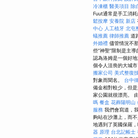
冷凍櫃
醫美項目
除
Fuut通常是手工
鬆按摩
安養院 新店
中心
人工植牙
北屯
蟻推薦
律師推薦
道
外婚禮
儘管情況不那
些“神聖”限制是主
認為洛姆是一個好
個令人沮喪的大城市
搬家公司
美式整復
對象而聞名。
台中
備金相對較少，但是
家公園就很漂亮。 
嗎
餐盒
花葬陽明山
服務
我們會寫道，
夠站在沙灘上，而不
地遇到了英國保羅，
器 原理
台北記帳士