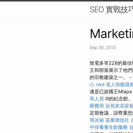
SEO 實戰
Marketi
Sep 20, 2013
致電多哥228的最佳
王和部落展示了他們的
的宗教建築之一。 -
心
rwd
老人助聽器
邊是已故國王Mlap
單人房
III的紀念
葬費用
近視老花雷
定期會議，請尊重您
用冰箱
苗栗徵信社
中排毒養生館服務