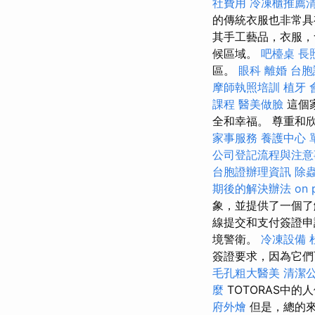
社費用
冷凍櫃推薦
的傳統衣服也非常
其手工藝品，衣服，
候區域。
吧檯桌
長
區。
眼科
離婚
台胞
摩師執照培訓
植牙
課程
醫美做臉
這個
全和幸福。 尊重和
家事服務
養護中心 
公司登記流程與注意
台胞證辦理資訊
除
期後的解決辦法
on 
象，並提供了一個了解B
線提交和支付簽證
境警衛。
冷凍設備
簽證要求，因為它
毛孔粗大醫美
清潔
麼
TOTORAS中
府外燴
但是，總的來