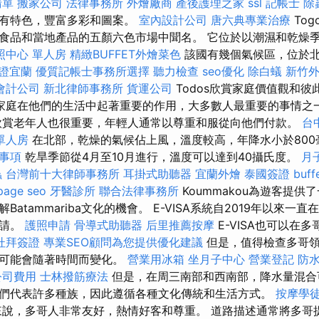
清單
搬家公司
法律事務所
外燴廠商
產後護理之家
ssl
記帳士
除
具有特色，豐富多彩和圖案。
室內設計公司
唐六典專業治療
Tog
食品和當地產品的五顏六色市場中聞名。 它位於以潮濕和乾燥
照中心 單人房
精緻BUFFET外燴菜色
該國有幾個氣候區，位於
證宜蘭
優質記帳士事務所選擇
聽力檢查
seo優化
除白蟻
新竹
會計公司
新北律師事務所
貨運公司
Todos欣賞家庭價值觀和
家庭在他們的生活中起著重要的作用，大多數人最重要的事情之
欣賞老年人也很重要，年輕人通常以尊重和服從向他們付款。
台
單人房
在北部，乾燥的氣候佔上風，溫度較高，年降水小於80
事項
乾旱季節從4月至10月進行，溫度可以達到40攝氏度。
月
蟲
台灣前十大律師事務所
耳掛式助聽器
宜蘭外燴
泰國簽證
buf
page seo
牙醫診所
聯合法律事務所
Koummakou為遊客提
atammariba文化的機會。 E-VISA系統自2019年以來一
申請。
護照申請
骨導式助聽器
后里推薦按摩
E-VISA也可以在
杜拜簽證
專業SEO顧問為您提供優化建議
但是，值得檢查多哥領
們可能會隨著時間而變化。
營業用冰箱
坐月子中心
營業登記
防
公司費用
士林撥筋療法
但是，在周三南部和西南部，降水量混合
的人們代表許多種族，因此遵循各種文化傳統和生活方式。
按摩學
說，多哥人非常友好，熱情好客和尊重。 道路描述通常將多哥