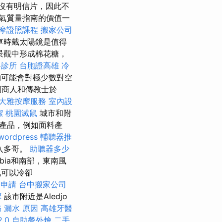
，沒有明信片，因此不
度空氣質量指南的價值一
摩證照課程
搬家公司
車時戴太陽鏡是值得
景觀中形成棉花糖，
科診所
台胞證高雄
冷
物可能會對極少數對空
國商人和傳教士於
大雅按摩服務
室內設
潔
桃園滅鼠
城市和附
產品，例如面料產
wordpress
輔聽器推
入多哥。
助聽器多少
ubia和南部，東南風
可以冷卻
證申請
台中搬家公司
摩
該市附近是Aledjo
務
漏水 原因
高雄牙醫
.0
自助餐外燴
二手