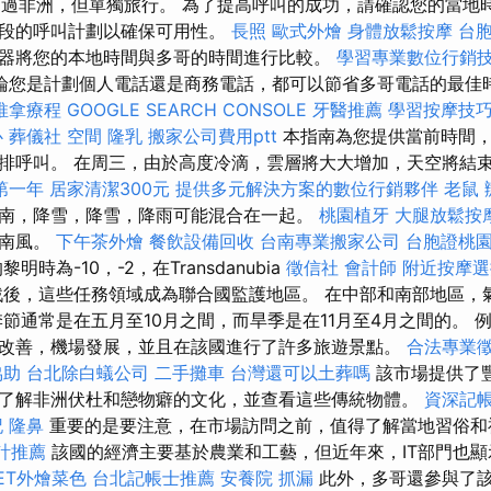
越過非洲，但單獨旅行。 為了提高呼叫的成功，請確認您的當地
時段的呼叫計劃以確保可用性。
長照
歐式外燴
身體放鬆按摩
台
器將您的本地時間與多哥的時間進行比較。
學習專業數位行銷
論您是計劃個人電話還是商務電話，都可以節省多哥電話的最佳
推拿療程
GOOGLE SEARCH CONSOLE
牙醫推薦
學習按摩技
心
葬儀社
空間
隆乳
搬家公司費用ptt
本指南為您提供當前時間，
排呼叫。 在周三，由於高度冷滴，雲層將大大增加，天空將結
第一年
居家清潔300元
提供多元解決方案的數位行銷夥伴
老鼠
南，降雪，降雪，降雨可能混合在一起。
桃園植牙
大腿放鬆按
東南風。
下午茶外燴
餐飲設備回收
台南專業搬家公司
台胞證桃
時為-10，-2，在Transdanubia
徵信社
會計師
附近按摩
戰後，這些任務領域成為聯合國監護地區。 在中部和南部地區，
季節通常是在五月至10月之間，而旱季是在11月至4月之間的。 
改善，機場發展，並且在該國進行了許多旅遊景點。
合法專業
協助
台北除白蟻公司
二手攤車
台灣還可以土葬嗎
該市場提供了
了解非洲伏杜和戀物癖的文化，並查看這些傳統物體。
資深記
記
隆鼻
重要的是要注意，在市場訪問之前，值得了解當地習俗
計推薦
該國的經濟主要基於農業和工藝，但近年來，IT部門也
FET外燴菜色
台北記帳士推薦
安養院
抓漏
此外，多哥還參與了