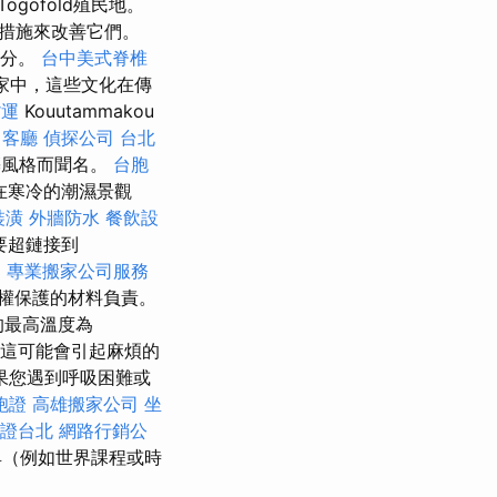
ogoföld殖民地。
措施來改善它們。
部分。
台中美式脊椎
家中，這些文化在傳
貨運
Kouutammakou
客廳
偵探公司
台北
建築風格而聞名。
台胞
 在寒冷的潮濕景觀
裝潢
外牆防水
餐飲設
要超鏈接到
。
專業搬家公司服務
權保護的材料負責。
的最高溫度為
，這可能會引起麻煩的
果您遇到呼吸困難或
胞證
高雄搬家公司
坐
證台北
網路行銷公
（例如世界課程或時