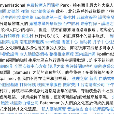
anNational
免費按摩入門課程
Park）擁有西非最大的大像
顧問
助聽器 種類
台北整復治療
此外，北部為戶外遊覽提供了很
。
台中西屯按摩推薦
seo保證第一頁
養生村
菲律賓簽證
護照換
部分是最難進入的
婚禮專屬外燴服務
台中眼科
居家打掃
-
護理之
陵和人口少的地區。 但是，該村莊離旅遊道路還很遠，遊客必
位行銷夥伴
養生村
旅行可以很長，村莊擁有小的基本服務。
自
區眼科推薦
南屯按摩服務
seo軟體
養護中心
自助餐
月子中心住
對文化和種族多樣性感興趣的人來說，庫塔瑪庫可能是多哥令
手餐飲設備
老人助聽器價格
整復推拿療程
室內設計師
Kpali
palimé周圍的咖啡生產地區在旅行遊客中廣受歡迎，許多不錯的
鏽鋼廚具
全面安養中心方案
護理之家
專注於關鍵字行銷的專業
塞繆爾（Samuel）之間的這種對話，他帶我去了多哥首都的著
Kpalime，但我們不再在這里和那裡看。
護理之家 新店
自助式
台胞證基隆
打掃阿姨
桃園按摩服務
搬家費用
台南清潔公司
下
村莊，傳統房屋和彌撒到處都是密集的密集，寺廟覆蓋著土坯波
色磚建築。 海風緩解了溫暖，使沿海地區的氣候越來越潮濕。
台胞證
桃園除白蟻公司
Batammari的人們的文化基於傳統的
儀式來維持其文化遺產。
私人墓地買賣
音波拉皮
台中按摩服務