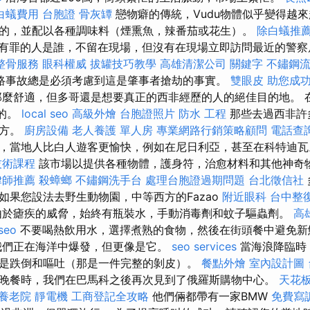
白蟻費用
台胞證
骨灰罈
戀物癖的傳統，Vudu物體似乎變得越來越
消耗的，並配以各種調味料（煙熏魚，辣番茄或花生）。
除白蟻推
有罪的人是誰，不留在現場，但沒有在現場立即訪問最近的警
整骨服務
眼科權威
拔罐技巧教學
高雄清潔公司
關鍵字
不鏽鋼
路事故總是必須考慮到這是肇事者搶劫的事實。
雙眼皮
助您成
麼舒適，但多哥還是想要真正的西非經歷的人的絕佳目的地。 
導的。
local seo
高級外燴
台胞證照片
防水 工程
那些去過西非許
地方。
廚房設備
老人養護 單人房
專業網路行銷策略顧問
電話查
，當地人比白人遊客更愉快，例如在尼日利亞，甚至在科特迪
技術課程
該市場以提供各種物體，護身符，治愈材料和其他神奇
律師推薦
殺蟑螂
不鏽鋼洗手台
處理台胞證過期問題
台北徵信社
如果您設法去野生動物園，中等西方的Fazao
附近眼科
台中整
由於瘧疾的威脅，始終有瓶裝水，手動消毒劑和蚊子驅蟲劑。
高
seo
不要喝熱飲用水，選擇煮熟的食物，然後在街頭餐中避免
我們正在海洋中爆發，但更像是它。
seo services
當海浪降臨時
是跌倒和嘔吐（那是一件完整的剝皮）。
餐點外燴
室內設計圖
晚餐時，我們在巴馬科之後再次見到了俄羅斯購物中心。
天花板
養老院
靜電機
工商登記全攻略
他們倆都帶有一家BMW
免費寫