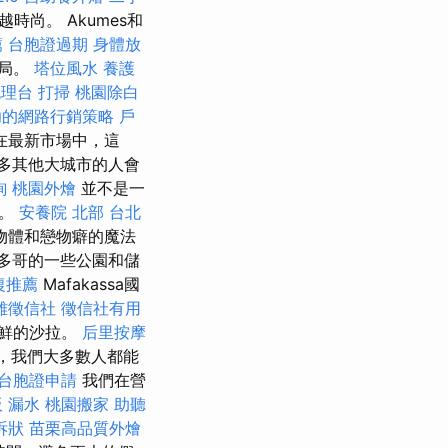
時尚。 Akumes和
薦
台胞證過期
身體放
察局。
塔位風水
養護
流理台
打掃
桃園除白
功的網路行銷策略
戶
在最新市場中，這
多其他大城市的人會
詢
桃園外燴
並不是一
瓦。
安養院 北部
台北
物體和戀物癖的魔法
多哥的一些公園和儲
復推薦
Mafakassa國
雄徵信社
徵信社有用
新鮮的沙拉。
后里按摩
，我們大多數人都能
台胞證申請
我們在營
 漏水
桃園搬家
助聽
訴狀
苗栗高品質外燴