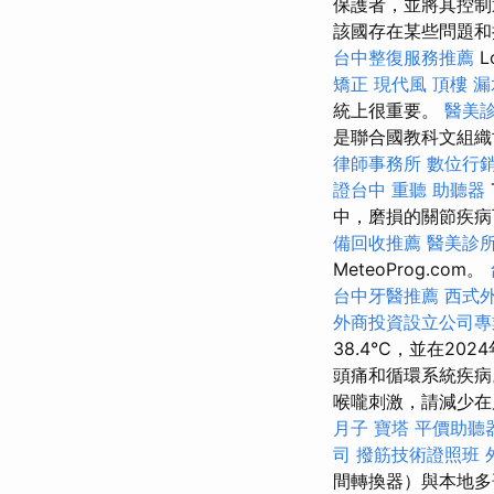
保護者，並將其控
該國存在某些問題和
台中整復服務推薦
矯正
現代風
頂樓 漏
統上很重要。
醫美
是聯合國教科文組
律師事務所
數位行
證台中
重聽 助聽器
中，磨損的關節疾
備回收推薦
醫美診
MeteoProg.com。
台中牙醫推薦
西式
外商投資設立公司專
38.4°C，並在2
頭痛和循環系統疾病
喉嚨刺激，請減少在
月子
寶塔
平價助聽
司
撥筋技術證照班
間轉換器）與本地多