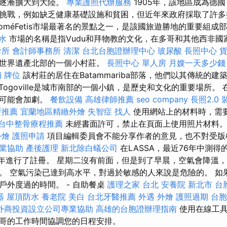
制逐漸擴大到大陸。
專業護照代辦服務
1905年，該地區成為德國T
挑戰，例如缺乏健康基礎設施和貧困，但近年來政府採取了許多
LoméFetis市場最著名的景點之一，是該國旅遊勝地的重要組成
水
市場的名稱是指Vudu和拜物教的文化，在多哥和其他西非國
診所
會計師事務所
清潔
台北台胞證辦理中心
玻尿酸
長照中心
織世界遺產北部的一個小村莊。
長照中心 單人房
月嫂一天多少錢
銷
牌位
該村莊的居住在Batammariba部落，他們以其傳統的
Togoville是城市南部的一個小鎮，是歷史和文化的重要場所。
病可能會加劇。
餐飲設備
高雄律師推薦
seo company
長照2.0
所推薦
宜蘭地區精緻外燴
失智症
找人
使用網站上的材料時，需
台中整骨療程推薦
未經書面許可，禁止在頁面上使用照片材料
外燴
護照申請
項目編輯委員會不能分享作者的意見，也不對受版
業協助
產後護理
新北除白蟻公司
在LASSA，最近76年中測得
024年進行了註冊。 星期二沒有前面，但是到了早晨，空氣會降溫
。 空氣污染已達到高水平，對過於敏感的人來說是危險的。 如
戶外度過的時間。 - 自助餐桌
護理之家 台北
安養院 新北市
台
器
屋頂防水
養老院
美白
台北牙醫推薦
外遇
外燴
護照過期
台胞
外商投資設立公司專業協助
高雄的台胞證辦理指南
使用在線工具
哥的工作時間協調您的日程安排。