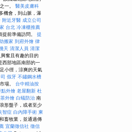
人之一。
醫美皮膚科
多機會，到山脈，瀑
發
附近牙醫
成立公司
家 台北
冷凍櫃推薦
須提前準備訪問。
提
助搬家
到府外燴
律
幾天
清潔人員
清潔
人興奮且有趣的目的
mé是西部地區南部的一
遠足小徑，涼爽的天氣
公司
假牙
不鏽鋼水槽
名市場。
台中精油按
餐點外燴
老屋翻新
杜
午茶外燴
白蟻防治
南
浪形盤子，或者至少
失智症
白內障手術
柬
農業和畜牧業，並通過傳
推薦
宜蘭徵信社
徵信