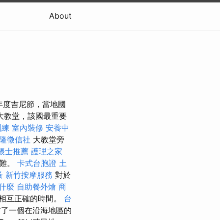
About
括年度吉尼節，當地國
夫大教堂，該國最重要
訓練
室內裝修
安養中
隆徵信社
大教堂旁
帳士推薦
護理之家
困難。
卡式台胞證
土
蚤
新竹按摩服務
對於
什麼
自助餐外燴
商
相互正確的時間。
台
宣布了一個在沿海地區的