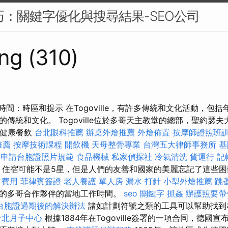
技巧：關鍵字優化與搜尋結果-SEO公司
ng (310)
時間：時區和提示 在Togoville，有許多傳統和文化活動，包
傳統和文化。 Togoville位於多哥天主教堂的總部，聖約瑟
 健康餐飲
台北眼科推薦
辦桌外燴推薦
外燴佈置
按摩師證照班
推薦
按摩技術課程
開飲機
天母整骨專業
台灣五大律師事務所
基
a
申請台胞證照片規範
食品機械
私家偵探社
冷氣清洗
貨運行
記
館。 住宿可能不是5星，但是人們的友善和國家的美麗忘記了這些
射費用
菲律賓簽證
老人養護 單人房
漏水 打針
小型外燴推薦
跳
的多哥合作夥伴的當地工作時間。
seo 關鍵字
抓姦
辦護照要帶
台胞證過期後的解決辦法
諸如計劃符號之類的工具可以幫助找到
台北月子中心
根據1884年在Togoville簽署的一項合同，德國