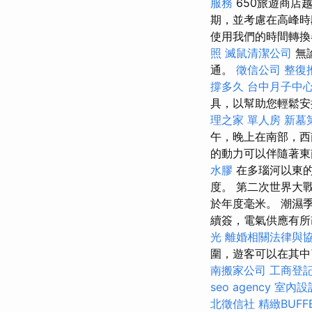
服務
650旅遊商店
期，並考慮在高峰
使用我們的時間轉換
照
滅鼠清潔公司
無
通。
徵信公司
整復
撐多久
台中月子中
具，以幫助您輕鬆安
理之家 單人房
新墓
午，晚上在南部，西
的動力可以伴隨著
水膠
在多瑙河以東的黎明
度。 第二次世界大
於年度毫米。 潮濕
續簽，電氣供應有所
光
離婚相關法律與
圍，遊客可以在其中
南搬家公司
工商登
seo agency
室內設
北徵信社
精緻BUF