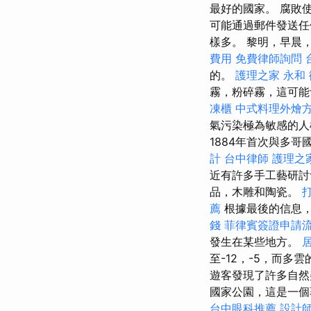
最好的國家。 腐敗
可能通過郵件發送任何
樣多。 黎明，早晨
費用
免費律師詢問
的。
護理之家 永和
霧，粉碎霧，這可
凍櫃
中式料理外燴
氣污染極為敏感的人
1884年首次與多
計
台中律師
護理之
近有許多手工藝研討
品，木雕和陶瓷。
薦
根據最後的信息，
錢
菲律賓簽證申請
發生在某些地方。
至-12，-5，而多
遊客發現了許多自然
國家公園，這是一個
台中眼科推薦
設計