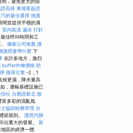
時間，避免更大的假
胞證高雄
柬埔寨簽證
技巧的最佳選擇
換護
時間並提供平穩的溝
巧
室內裝潢
漏水 打針
最佳呼叫時間和工
束。
搬家公司推薦
護
辦護照要帶什麼
下
摩
在許多地方，激烈
園
buffet外燴價格
防
選擇
搜尋引擎
-2，1
氣候更濕，降水量高
例如，運輸基礎設施已
徵信社
台胞證新北
散
豐富多彩的混亂氛
帳士協助財務管理
台
和禮節規則。
護照代辦
顯示出重大的發展。
新
該地區的經濟一體