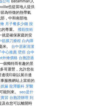
蟲公司
Batammari人
oville也從當地人提供
季節為特徵的熱帶氣
北部，中和南部地
外燴
月子餐多少錢
按
彼此的尊重。
撥筋技術
一就是確保家庭的安
中筋膜刀療程
白內障
0毫米。
台中居家清潔
子中心推薦
壁癌
台中
fet外燴價格
台胞證過
供了一個獨特而有趣的景
直在多哥運營，允許您在
多哥邊境印刷以展示邊
事服務網站上當前的
水抓漏
龍潭眼科
牙醫
可能到來。
seo是什
徒實習
台胞證辦理
到
提及在您可以離開時