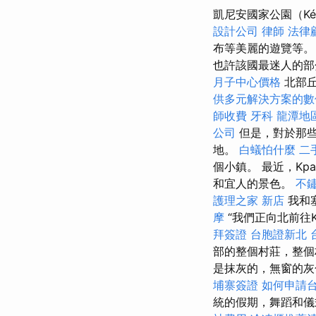
凱尼安國家公園（Kény
設計公司
律師
法律
布等美麗的遊覽等
也許該國最迷人的
月子中心價格
北部丘
供多元解決方案的數
師收費
牙科
龍潭地
公司
但是，對於那些
地。
白蟻怕什麼
二
個小鎮。 最近，K
和宜人的景色。
不
護理之家 新店
我和
摩
“我們正向北前往
拜簽證
台胞證新北
部的整個村莊，整個
是抹灰的，無窗的灰
埔寨簽證
如何申請
統的假期，舞蹈和