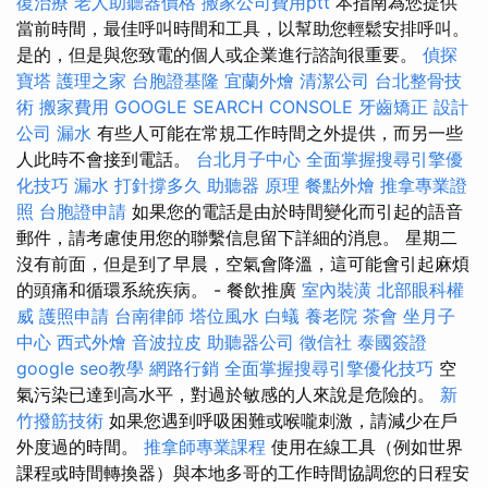
復治療
老人助聽器價格
搬家公司費用ptt
本指南為您提供
當前時間，最佳呼叫時間和工具，以幫助您輕鬆安排呼叫。
是的，但是與您致電的個人或企業進行諮詢很重要。
偵探
寶塔
護理之家
台胞證基隆
宜蘭外燴
清潔公司
台北整骨技
術
搬家費用
GOOGLE SEARCH CONSOLE
牙齒矯正
設計
公司
漏水
有些人可能在常規工作時間之外提供，而另一些
人此時不會接到電話。
台北月子中心
全面掌握搜尋引擎優
化技巧
漏水 打針撐多久
助聽器 原理
餐點外燴
推拿專業證
照
台胞證申請
如果您的電話是由於時間變化而引起的語音
郵件，請考慮使用您的聯繫信息留下詳細的消息。 星期二
沒有前面，但是到了早晨，空氣會降溫，這可能會引起麻煩
的頭痛和循環系統疾病。 - 餐飲推廣
室內裝潢
北部眼科權
威
護照申請
台南律師
塔位風水
白蟻
養老院
茶會
坐月子
中心
西式外燴
音波拉皮
助聽器公司
徵信社
泰國簽證
google seo教學
網路行銷
全面掌握搜尋引擎優化技巧
空
氣污染已達到高水平，對過於敏感的人來說是危險的。
新
竹撥筋技術
如果您遇到呼吸困難或喉嚨刺激，請減少在戶
外度過的時間。
推拿師專業課程
使用在線工具（例如世界
課程或時間轉換器）與本地多哥的工作時間協調您的日程安