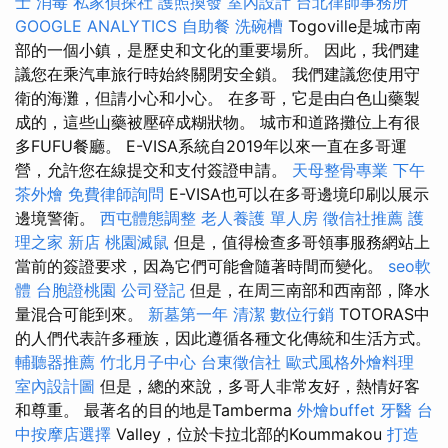
士
消毒
私家偵探社
護照換發
室內設計
台北律師事務所
GOOGLE ANALYTICS
自助餐
洗碗槽
Togoville是城市南
部的一個小鎮，是歷史和文化的重要場所。 因此，我們建
議您在乘汽車旅行時始終關閉安全鎖。 我們建議您使用守
衛的海灘，但請小心和小心。 在多哥，它是由白色山藥製
成的，這些山藥被壓碎成糊狀物。 城市和道路攤位上有很
多FUFU餐廳。 E-VISA系統自2019年以來一直在多哥運
營，允許您在線提交和支付簽證申請。
天母整骨專業
下午
茶外燴
免費律師詢問
E-VISA也可以在多哥邊境印刷以展示
邊境警衛。
西屯體態調整
老人養護 單人房
徵信社推薦
護
理之家 新店
桃園滅鼠
但是，值得檢查多哥領事服務網站上
當前的簽證要求，因為它們可能會隨著時間而變化。
seo軟
體
台胞證桃園
公司登記
但是，在周三南部和西南部，降水
量混合可能到來。
新墓第一年
清潔
數位行銷
TOTORAS中
的人們代表許多種族，因此遵循各種文化傳統和生活方式。
輔聽器推薦
竹北月子中心
台東徵信社
歐式風格外燴料理
室內設計圖
但是，總的來說，多哥人非常友好，熱情好客
和尊重。 最著名的目的地是Tamberma
外燴buffet
牙醫
台
中按摩店選擇
Valley，位於卡拉北部的Koummakou
打造