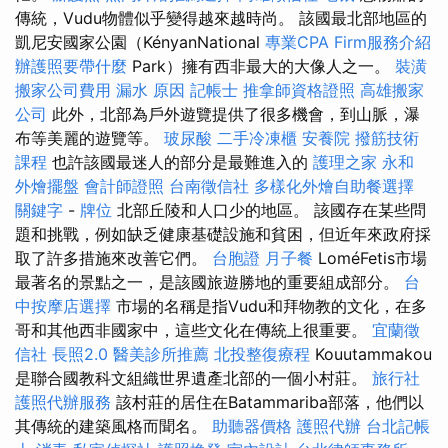
傳統，Vudu物體似乎變得越來越時尚。 該國最北部地區的
凱尼安國家公園（KényanNational
專業CPA Firm服務介紹
辦護照要帶什麼
Park）擁有西非最大的大像人之一。
裝潢
搬家公司費用
漏水 原因
記帳士
推拿師資格證照
高雄搬家
公司
此外，北部為戶外遊覽提供了很多機會，到山脈，瀑
布等美麗的遊覽等。
玻尿酸
二手冷凍櫃
安養院
撥筋技術
課程
也許該國最迷人的部分是最難進入的
護理之家 永和
外燴擺盤
會計師證照
台南徵信社
多樣化外燴自助餐選擇
關鍵字
-
牌位
北部丘陵和人口少的地區。 該國存在某些問
題和挑戰，例如缺乏健康基礎設施和貧困，但近年來政府採
取了許多措施來改善它們。
台胞證
月子餐
LoméFetis市場
最著名的景點之一，是該國旅遊勝地的重要組成部分。
台
中按摩店選擇
市場的名稱是指Vudu和拜物教的文化，在多
哥和其他西非國家中，這些文化在傳統上很重要。
宜蘭徵
信社
長照2.0
醫美診所推薦
北投整復療程
Kouutammakou
是聯合國教科文組織世界遺產北部的一個小村莊。
旅行社
護照代辦服務
該村莊的居住在Batammariba部落，他們以
其傳統的建築風格而聞名。
助聽器價格
護照代辦
台北記帳