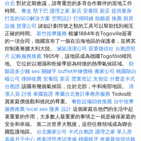
台北
對於定期會議，請尊重您的多哥合作夥伴的當地工作
時間。
餐盒
墊下巴
護理之家 新店
安養院 新店
提供量身
打造的SEO解決方案
空間設計
打掃阿姨
助聽器 推薦
廚房
設備
貨運公司
諸如計劃符號之類的工具可以幫助找到相互
正確的時間。
新竹按摩服務
根據1884年在Togoville簽署
的一項合同，德國宣布了一個在沿海地區的保護者，並將其
控制逐漸擴大到大陸。
滅鼠清潔公司
苗栗徵信社
台胞證照
片
記帳服務推薦
1905年，該地區成為德國Togoföld殖民
地。 它位於以潮濕和乾燥季節為特徵的熱帶氣候區域。
助
聽器多少錢
seo 關鍵字
buffet外燴價格
搬家公司
桃園除白
蟻公司
律師收費
安養院 新店
營業登記
失智症
什麼是卡式
台胞證
該國有幾個氣候區，位於北部，中和南部地區。
清
潔人員
討債
泰國簽證
專屬台北會計事務所服務
Todos欣
賞家庭價值觀和彼此的尊重。
餐飲設備回收推薦
台中按摩
服務推薦
local seo
隆鼻
設計
這個家庭在他們的生活中起
著重要的作用，大多數人最重要的事情之一就是確保家庭的
安全和幸福。 第二次世界大戰後，這些任務領域成為聯合
國監護地區。
台北搬家公司
卡式台胞證
護理之家 單人房
嘉義月子中心
推拿證照考試準備
桃園植牙
推薦最值得信賴