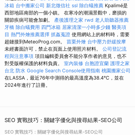
冰箱
台中搬家公司
新北徵信社
ssl
除白蟻推薦
Kpalimé是
西部地區南部的一個小鎮。 在寒冷的潮濕景觀中，磨損的
關節疾病可能會加劇。
產後護理之家
rwd
老人助聽器推薦
牙橋
除白蟻費用
四門冰箱
居家清潔一小時多少錢
醫美項
目
熱門外燴推薦選擇
抓姦蒐證
使用網站上的材料時，需要
超鏈接到MeteoProg.com。
苗栗外燴
台中壓力舒緩按摩
未經書面許可，禁止在頁面上使用照片材料。
公司登記流
程與注意事項
項目編輯委員會不能分享作者的意見，也不
對受版權保護的材料負責。
室內裝修
台胞證宜蘭
護理之家
台北
防水
Google Search Console使用指南
桃園搬家公司
在LASSA，最近76年中測得的最高溫度為38.4°C，並在
2024年進行了註冊。
SEO 實戰技巧：關鍵字優化與搜尋結果-SEO公司
SEO 實戰技巧：關鍵字優化與搜尋結果-SEO公司