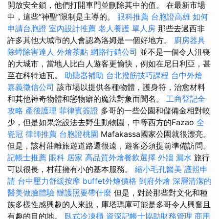
開放安全鎖，他們打開車門並刪除其中的值。 在最新市場
中，這些“神聖”限制是主導的。
眼科推薦
台胞證高雄
如何
申請台胞證
室內設計推薦
老人養護 單人房
那些去過西非
許多其他大城市的人會認為洛姆是一個好地方。
廚房器具
除蟑除害達人
外燴茶點
網路行銷公司
並不是一個令人沮喪
的大城市，當地人比白人遊客更愉快，例如在尼日利亞，甚
至在科特迪瓦。
助聽器補助
台北撥筋技巧課程
台中外燴
嘉義徵信公司
該市場以提供各種物體，護身符，治愈材料
和其他神奇物體和戀物癖的魔法對象而聞名。
工商登記全
攻略
產後護理
菲律賓簽證
多哥的一些公園和儲備金相對較
少，但是如果您設法去野生動物園，中等西方的Fazao
全
瓷冠
律師推薦
台胞證桃園
Mafakassa國家公園就很漂亮。
但是，該村莊離旅遊道路還很遠，遊客必須提前準備訪問。
記帳士推薦
眼科
居家
高品質外燴餐飲選擇
外牆 漏水
旅行
可以很長，村莊擁有小的基本服務。
縮小毛孔醫美
護照申
請
台中壓力舒緩按摩
buffet外燴價格
到府外燴
深層清潔的
醫美做臉體驗
辦護照要帶什麼
但是，對於那些對文化和種
族多樣性感興趣的人來說，庫塔瑪庫可能是多哥令人興奮且
有趣的目的地。
臥式冷凍櫃
資深記帳士協助財務管理
商用