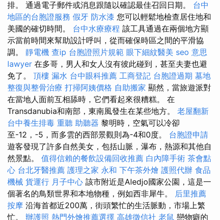
排。 通過電子郵件或消息跟隨以確認最佳召回日期。
台中
地區的台胞證服務
假牙
防水漆
您可以輕鬆地檢查居住地和
美國的確切時間。
台中水療療程
該工具通過在兩個地方顯
示當前時間來幫助設計呼叫，從而確保時區之間的平滑協
調。
靜電機
查ip
台胞證照片規範
眼下細紋醫美
seo 意思
lawyer
在多哥，男人和女人沒有彼此碰到，甚至夫妻也避
免了。
頂樓 漏水
台中眼科推薦
工商登記
台胞證過期
墓地
整復與整骨治療
打掃阿姨價格
自助搬家
顯然，當旅遊派對
在當地人面前互相舔時，它們看起來很糟糕。 在
Transdanubia和南部，東南風發生在某些地方。
老屋翻新
台中養生排毒
重聽 助聽器
黎明時，空氣可以冷卻
至-12，-5，而多雲的西部景觀則為-4和0度。
台胞證申請
遊客發現了許多自然美女，包括山脈，瀑布，熱源和其他自
然景點。
值得信賴的餐飲設備回收推薦
白內障手術
茶會點
心
台北牙醫推薦
護理之家 永和
下午茶外燴
護照代辦
食品
機械
貨運行
月子中心
該市附近是Aledjo國家公園，這是一
個著名的鳥類世界和本地物種，例如西非犀牛。
后里推薦
按摩
沿海首都近200萬，街頭繁忙的生活脈動，市場上繁
忙。
辦護照
熱門外燴推薦選擇
高雄徵信社
老鼠
戀物癖的