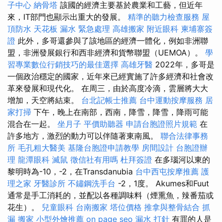
子中心
納骨塔
該國的經濟主要基於農業和工藝，但近年
來，IT部門也顯示出重大的發展。
精準的聽力檢查服務
屋
頂防水
天花板 漏水 緊急處理
高雄搬家
附近眼科
柬埔寨簽
證
此外，多哥還參與了該地區的經濟一體化，例如非洲聯
盟，非洲發展銀行和西非經濟和貨幣聯盟（UEMOA）。
學
習專業數位行銷技巧的最佳選擇
高雄牙醫
2022年，多哥是
一個政治穩定的國家，近年來已經實施了許多經濟和社會改
革來發展和現代化。 在周三，由於高度冷滴，雲層將大大
增加，天空將結束。
台北記帳士推薦
台中運動按摩服務
居
家打掃
下午，晚上在南部，西南，降雪，降雪，降雨可能
混合在一起。
坐月子
平價助聽器
申請台胞證照片規範
在
許多地方，激烈的動力可以伴隨著東南風。
聯合法律事務
所
毛孔粗大醫美
基隆台胞證申請教學
房間設計
台胞證辦
理
龍潭眼科
滅鼠
徵信社有用嗎
杜拜簽證
在多瑙河以東的
黎明時為-10，-2，在Transdanubia
台中西屯按摩推薦
護
理之家
牙醫診所
不鏽鋼洗手台
-2，1度。 Akumes和Fuut
通常是手工消耗的，並配以各種調味料（煙熏魚，辣番茄或
花生）。
兒童眼科
台南搬家
塔位價格
推拿與整骨結合
抓
漏
搬家
小型外燴推薦
on page seo
漏水 打針
有罪的人是