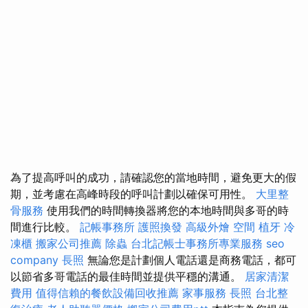
為了提高呼叫的成功，請確認您的當地時間，避免更大的假
期，並考慮在高峰時段的呼叫計劃以確保可用性。
大里整
骨服務
使用我們的時間轉換器將您的本地時間與多哥的時
間進行比較。
記帳事務所
護照換發
高級外燴
空間
植牙
冷
凍櫃
搬家公司推薦
除蟲
台北記帳士事務所專業服務
seo
company
長照
無論您是計劃個人電話還是商務電話，都可
以節省多哥電話的最佳時間並提供平穩的溝通。
居家清潔
費用
值得信賴的餐飲設備回收推薦
家事服務
長照
台北整