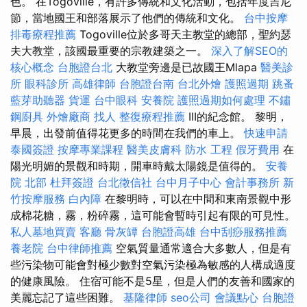
色。 在Togoville，有許多傳統和文化活動，包括年度吉尼
節，當地國王和部落展示了他們的傳統和文化。
台中按摩
排毒療程推薦
Togoville位於多哥天主教堂的總部，聖約瑟
夫大教堂，該國最重要的宗教建築之一。
深入了解SEO的
核心概念
台胞證台北
大教堂旁邊是已故國王Mlapa
醫美診
所
眼科診所
高雄律師
台胞證台南
台北外燴
護照過期
跳蚤
藍芽助聽器
貨運
台中眼科
安養院
護照過期如何處理
不鏽
鋼廚具
外燴廠商
找人
整復療程推薦
III的紀念館。 黎明，
早晨，出發前值得花更多的時間在我們的車上。
快速申請
泰國簽證
按摩專業課程
醫美皮膚科
防水 工程
假牙費用
在
陽光明媚的景觀和時期，開車時戴太陽鏡是值得的。
安養
院 北部
杜拜簽證
台北徵信社
台中月子中心
會計事務所
新
竹按摩服務
白內障
在黎明時，可以在中間和東南景觀中形
成棉花糖，霧，粉碎霧，這可能會暫時引起有限的可見性。
私人墓地買賣
客廳
骨灰罈
台胞證高雄
台中刮痧服務推薦
養老院
台中律師推薦
空氣質量通常適合大多數人，但是有
些污染物可能會對極少數對空氣污染極為敏感的人構成適度
的健康風險。 住宿可能不是5星，但是人們的友善和國家的
美麗忘記了這些困難。
基隆律師
seo公司
會議點心
台胞證