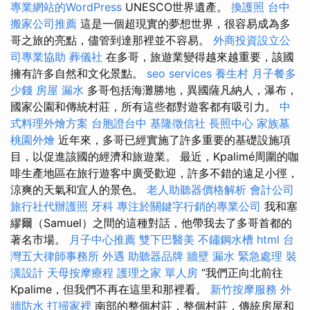
專業網站的WordPress
UNESCO世界遺產。
換護照
台中
搬家公司推薦
這是一個超現實的夢想世界，很容易成為多
哥之旅的亮點，儘管到達那裡並不容易。
外商投資設立公
司專業協助
葬儀社
在多哥，旅遊業變得越來越重要，該國
擁有許多自然和文化景點。
seo services
養生村
月子餐多
少錢
房屋 漏水
多哥包括海灘勝地，異國薩凡納人，瀑布，
國家公園和傳統村莊，所有這些都對遊客都有吸引力。
中
式料理外燴方案
台胞證台中
基隆徵信社
長照中心
家族墓
桃園外燴
近年來，多哥已經實施了許多重要的基礎設施項
目，以促進該國的經濟和旅遊業。 最近，Kpalimé周圍的咖
啡生產地區在旅行遊客中廣受歡迎，許多不錯的遠足小徑，
涼爽的天氣和宜人的景色。
老人助聽器價格解析
會計公司
旅行社代辦護照
牙科
專注於關鍵字行銷的專業公司
我和塞
繆爾（Samuel）之間的這種對話，他帶我去了多哥首都的
著名市場。
月子中心推薦
雙下巴醫美
不鏽鋼水槽
html
台
灣五大律師事務所
外遇
助聽器品牌
牆壁 漏水 緊急處理
裝
潢設計
天母按摩療程
護理之家 單人房
“我們正向北前往
Kpalime，但我們不再在這里和那裡看。
新竹按摩服務
外
牆防水
打掃家裡
南部的整個村莊，整個村莊，傳統房屋和