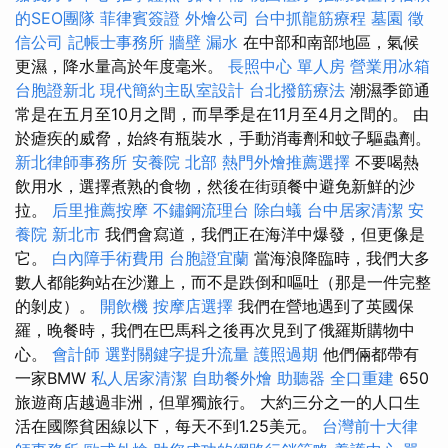
的SEO團隊
菲律賓簽證
外燴公司
台中抓龍筋療程
墓園
徵
信公司
記帳士事務所
牆壁 漏水
在中部和南部地區，氣候
更濕，降水量高於年度毫米。
長照中心 單人房
營業用冰箱
台胞證新北
現代簡約主臥室設計
台北撥筋療法
潮濕季節通
常是在五月至10月之間，而旱季是在11月至4月之間的。 由
於瘧疾的威脅，始終有瓶裝水，手動消毒劑和蚊子驅蟲劑。
新北律師事務所
安養院 北部
熱門外燴推薦選擇
不要喝熱
飲用水，選擇煮熟的食物，然後在街頭餐中避免新鮮的沙
拉。
后里推薦按摩
不鏽鋼流理台
除白蟻
台中居家清潔
安
養院 新北市
我們會寫道，我們正在海洋中爆發，但更像是
它。
白內障手術費用
台胞證宜蘭
當海浪降臨時，我們大多
數人都能夠站在沙灘上，而不是跌倒和嘔吐（那是一件完整
的剝皮）。
開飲機
按摩店選擇
我們在營地遇到了英國保
羅，晚餐時，我們在巴馬科之後再次見到了俄羅斯購物中
心。
會計師
選對關鍵字提升流量
護照過期
他們倆都帶有
一家BMW
私人居家清潔
自助餐外燴
助聽器
全口重建
650
旅遊商店越過非洲，但單獨旅行。 大約三分之一的人口生
活在國際貧困線以下，每天不到1.25美元。
台灣前十大律