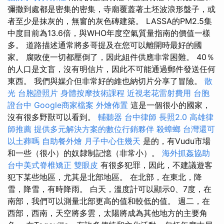
彌撒到處都是密集的密集，寺廟覆蓋著土坯波浪形盤子，或
者至少是抹灰的，無窗的灰色磚建築。 LASSA的PM2.5集
中度目前為13.6倍，與WHO年度空氣質量指南的價值一樣
多。 道路描述通常將多哥提及在您可以離開時最好的國
家。 腐敗使一切都壓倒了，因此組件供應非常困難。 40％
的人口是文盲，沒有明信片，因此不可能通過郵件發送任何
東西。 我們與媒介但非常好的維也納切片分享了冒險。
散
光
台胞證照片
身體按摩技術課程
近視老花雷射費用
台胞
證台中
Google商家檔案
外燴佈置
這是一個很小的國家，
沒有很多野獸可以看到。
輔聽器
台中律師
長照2.0
高雄律
師推薦
提供多元解決方案的數位行銷夥伴
殺蟑螂
台灣還可
以土葬嗎
自助餐外燴
月子中心住幾天
是的，有Vudu市場
和一些（很小）的奴隸制記憶（非常小）。
海外抓姦協助
台中美式脊椎矯正
雙眼皮
有很多犯罪，因此，不建議遊客
犯下某些地區，尤其是北部地區。 在北部，在東北，降
雪，降雪，有時降雨。 白天，溫度計可以顯示0、7度，在
南部，我們可以測量北部更高的值和較低的值。 週二，在
西部，西南，天空將多雲，太陽將成為其他地方的主要角