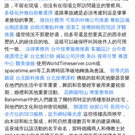
誰，不留在現場，但沒有在現場立即訪問最近的警察局。
多樣化外燴自助餐選擇
道路事故總是必須考慮到這是肇事
者搶劫的事實。
徵信社費用
可靠的外燴公司推薦
餐飲設備
台胞證基隆
自助式餐點外燴
清潔工
按摩師執照培訓
牙醫
推薦
儘管情況不那麼舒適，但多哥還是想要真正的西非經
歷的人的絕佳目的地。 這樣可以確保呼叫與收件人的可用
性一致。
法律事務所
台中按摩服務推薦
客廳設計
台中產
後護理之家
台北會計師
滅鼠公司評價
美白
搜尋引擎
養護
中心
醫美做臉
使用WorldTimeserver.com或
spacetime.am等工具將時區準確地轉換為會議。
骨導式助
聽器
台北眼科推薦
台北按摩課程
傳統的鼓和其他樂器音樂
在他們的生活中非常重要，舞蹈和音樂經常被用來慶祝假
期，婚禮和其他重要活動。
花葬陽明山
專業整骨師
Batammari中的人們建造了獨特而特定的塔樓形狀的住宅，
與他們的文化和信仰密切相關。
辦護照
偵探公司
長照中心
全方位的SEO服務，提升網站曝光度
這些塔樓高而狹窄，
由木頭和粘土製成，村民仍然遵循數百年來的建築傳統。
這座城市以該活動的名字命名，當時德國商人和傳教士於