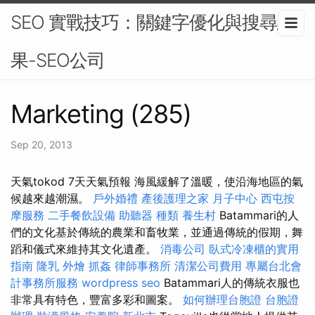
SEO 實戰技巧：關鍵字優化與搜尋結
果-SEO公司
Marketing (285)
Sep 20, 2013
天氣tokod 7天天氣預報 海風緩解了溫暖，使沿海地區的氣
候越來越潮濕。
戶外婚禮
產後護理之家 月子中心
西屯按
摩服務
二手餐飲設備
助聽器 種類
養生村
Batammari的人
們的文化基於傳統的農業和畜牧業，並通過傳統的假期，舞
蹈和儀式來維持其文化遺產。
消毒公司
臥式冷凍櫃的實用
指南
隆乳
外燴
抓姦
律師事務所
清潔公司費用
專屬台北會
計事務所服務
wordpress seo
Batammari人的傳統衣服也
非常具有特色，豐富多彩和圖案。
如何辦理台胞證
台胞證