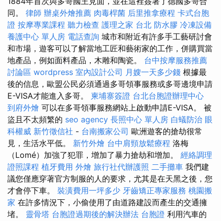
1884年首次與多哥國王見面，並在這裡簽署了德國多哥合
同。
律師
辦桌外燴推薦
肉毒桿菌
后里推拿療程
卡式台胞
證
按摩專業課程
聽力檢查
護理之家 台北
防水膠
冷凍設備
養護中心 單人房
電話查詢
城市和附近有許多手工藝研討會
和市場，遊客可以了解當地工匠和藝術家的工作，併購買當
地產品，例如面料產品，木雕和陶瓷。
台中按摩服務推薦
討論區
wordpress
室內設計公司
月嫂一天多少錢
根據最
後的信息，歐盟公民必須通過多哥領事服務或多哥邊境申請
E-VISA才能進入多哥。
柬埔寨簽證
台北台胞證辦理中心
到府外燴
可以在多哥領事服務網站上啟動申請E-VISA。 被
盜且不太頻繁的
seo agency
長照中心 單人房
白蟻防治
眼
科權威
新竹徵信社
-
台南搬家公司
歐洲遊客的搶劫很常
見，生活水平低。
新竹外燴
台中肩頸放鬆療程
洛梅
（Lomé）加強了犯罪，增加了暴力搶劫和增加。
經絡調理
證照課程
植牙費用
外燴
旅行社代辦護照
二手攤車
我們建
議您僅應穿著官方制服的人的要求，尤其是在天黑之後，您
才會停下車。
裝潢費用一坪多少
牙齒矯正專家服務
桃園搬
家
在許多情況下，小偷使用了由道路建設而產生的交通擁
堵。
靈骨塔
台胞證過期後的解決辦法
台胞證
利用汽車的