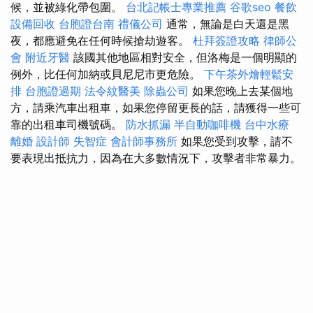
候，並被綠化帶包圍。
台北記帳士專業推薦
谷歌seo
餐飲
設備回收
台胞證台南
禮儀公司
通常，無論是白天還是黑
夜，都應避免在任何時候搶劫遊客。
杜拜簽證攻略
律師公
會
附近牙醫
該國其他地區相對安全，但洛梅是一個明顯的
例外，比任何加納或貝尼尼市更危險。
下午茶外燴輕鬆安
排
台胞證過期
法令紋醫美
除蟲公司
如果您晚上去某個地
方，請乘汽車出租車，如果您停留更長的話，請獲得一些可
靠的出租車司機號碼。
防水抓漏
半自動咖啡機
台中水療
離婚
設計師
失智症
會計師事務所
如果您受到攻擊，請不
要表現出抵抗力，因為在大多數情況下，攻擊者非常暴力。