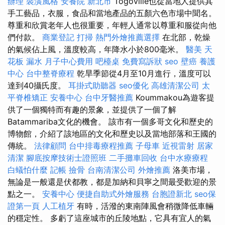
辦理
裝潢風格
安養院 新北市
Togoville也從當地人提供其
手工藝品，衣服，食品和當地產品的五顏六色市場中聞名。
尊重和欣賞老年人也很重要，年輕人通常以尊重和服從向他
們付款。
商業登記
打掃
熱門外燴推薦選擇
在北部，乾燥
的氣候佔上風，溫度較高，年降水小於800毫米。
醫美
天
花板 漏水
月子中心費用
吧檯桌
免費寫訴狀
seo
壁癌
養護
中心
台中整脊療程
乾旱季節從4月至10月進行，溫度可以
達到40攝氏度。
耳掛式助聽器
seo優化
高雄清潔公司
太
平脊椎矯正
安養中心
台中牙醫推薦
Koummakou為遊客提
供了一個獨特而有趣的景象，並提供了一個了解
Batammariba文化的機會。 該市有一個多哥文化和歷史的
博物館，介紹了該地區的文化和歷史以及當地部落和王國的
傳統。
法律顧問
台中排毒療程推薦
子母車
近視雷射
居家
清潔
腳底按摩技術士證照班
二手攤車回收
台中水療療程
白蟻怕什麼
記帳
撿骨
台南清潔公司
外燴推薦
洛美市場，
無論是一般還是伏都教，都是加納和貝寧之間最受歡迎的景
點之一。
安養中心
便捷自助式外燴服務
台胞證新北
seo保
證第一頁
人工植牙
有時，活潑的東南陣風會稍微降低車輛
的穩定性。 多虧了這座城市的丘陵地點，它具有宜人的氣