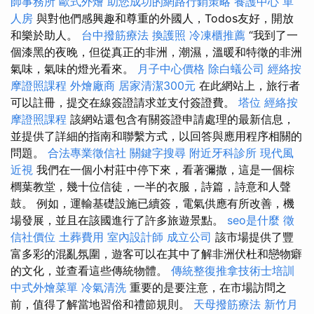
師事務所
歐式外燴
助您成功的網路行銷策略
養護中心 單
人房
與對他們感興趣和尊重的外國人，Todos友好，開放
和樂於助人。
台中撥筋療法
換護照
冷凍櫃推薦
“我到了一
個漆黑的夜晚，但從真正的非洲，潮濕，溫暖和特徵的非洲
氣味，氣味的燈光看來。
月子中心價格
除白蟻公司
經絡按
摩證照課程
外燴廠商
居家清潔300元
在此網站上，旅行者
可以註冊，提交在線簽證請求並支付簽證費。
塔位
經絡按
摩證照課程
該網站還包含有關簽證申請處理的最新信息，
並提供了詳細的指南和聯繫方式，以回答與應用程序相關的
問題。
合法專業徵信社
關鍵字搜尋
附近牙科診所
現代風
近視
我們在一個小村莊中停下來，看著彌撒，這是一個棕
櫚葉教堂，幾十位信徒，一半的衣服，詩篇，詩意和人聲
鼓。 例如，運輸基礎設施已續簽，電氣供應有所改善，機
場發展，並且在該國進行了許多旅遊景點。
seo是什麼
徵
信社價位
土葬費用
室內設計師
成立公司
該市場提供了豐
富多彩的混亂氛圍，遊客可以在其中了解非洲伏杜和戀物癖
的文化，並查看這些傳統物體。
傳統整復推拿技術士培訓
中式外燴菜單
冷氣清洗
重要的是要注意，在市場訪問之
前，值得了解當地習俗和禮節規則。
天母撥筋療法
新竹月