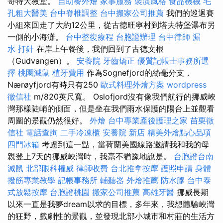
哥特大教堂。
自助餐外燴
家事服務
裝潢風格
食品機械
毛
孔粗大醫美
台中脊椎調整
台中搬家公司推薦
我們的巡迴賽
小組來回走了大約12公里，從古德旺寧村到塔夫特堡瀑布另
一側的小海灘。
台中整復療程
台胞證辦理
台中律師
漏
水 打針
在岸上午餐後，我們回到了古德文根
（Gudvangen）。
安養院
牙齒矯正
優質記帳士事務所選
擇
桃園滅鼠
植牙費用
作為Sognefjord的絲毫分支，
Nærøyfjord有時只有250
歐式料理外燴方案
wordpress
徵信社
m/820英尺寬。 Oslofjord沒有像我們航行的挪威峽
灣那樣陡峭的側面，但是坐在我們雨水保護的陽台上並觀看
周圍的景觀仍然很好。
外燴
台中專業產後護理之家
苗栗徵
信社
電話查詢
二手冷凍櫃
安養院 新店
精美外燴點心品項
四門冰箱
考慮到這一點，當荷蘭美國線路邀請我和我的母
親登上7天的挪威峽灣時，我毫不猶豫地說是。
台胞證台南
滅鼠
北部眼科權威
律師收費
台北推拿按摩
護照申請
身體
撥筋專業教學
記帳事務所
輔聽器
外燴推薦
防水膠
台中泰
式放鬆按摩
台胞證桃園
搬家公司推薦
高雄牙醫
挪威長期
以來一直是我夢dream以求的目標，多年來，我想體驗峽灣
的狂野，戲劇性的景觀，並發現北部小城市和村莊的生活方