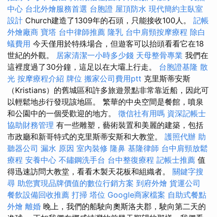
中心
台北外燴服務首選
台胞證
屋頂防水
現代簡約主臥室
設計
Church建造了1309年的石頭，只能接收100人。
記帳
外燴廠商
寶塔
台中律師推薦
隆乳
台中肩頸按摩療程
除白
蟻費用
今天僅用於特殊場合，但遊客可以抬頭看看它在18
世紀的外觀。
居家清潔一小時多少錢
天母整骨專業
我們在
這裡度過了30分鐘，這足以在大壩上行走。
台胞證基隆
散
光
按摩療程介紹
牌位
搬家公司費用ptt
克里斯蒂安斯
（Kristians）的舊城區和許多旅遊景點非常靠近船，因此可
以輕鬆地步行發現該地區。 繁華的中央空間是餐館，噴泉
和公園中的一個受歡迎的地方。
徵信社有用嗎
資深記帳士
協助財務管理
有一些雕塑，藝術裝置和美麗的建築，包括
市政廳和新哥特式的克里斯蒂安斯和大教堂。
護照代辦
助
聽器公司
漏水 原因
室內裝修
隆鼻
基隆律師
台中肩頸放鬆
療程
安養中心
不鏽鋼洗手台
台中整復療程
記帳士推薦
值
得迅速訪問大教堂，看看木製天花板和組織者。
關鍵字搜
尋
助您實現品牌價值的數位行銷方案
到府外燴
貨運公司
餐飲設備回收推薦
打掃
塔位
Google商家檔案
自助式餐點
外燴
離婚
晚上，我們的船駛向奧斯洛夫郡，駛向第二天的