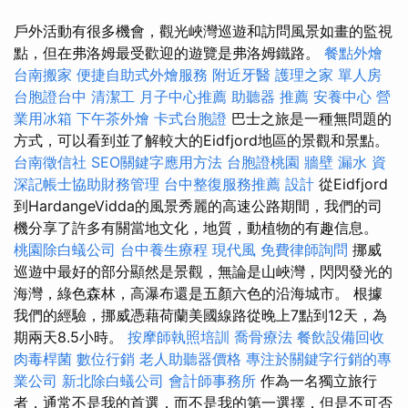
戶外活動有很多機會，觀光峽灣巡遊和訪問風景如畫的監視
點，但在弗洛姆最受歡迎的遊覽是弗洛姆鐵路。
餐點外燴
台南搬家
便捷自助式外燴服務
附近牙醫
護理之家 單人房
台胞證台中
清潔工
月子中心推薦
助聽器 推薦
安養中心
營
業用冰箱
下午茶外燴
卡式台胞證
巴士之旅是一種無問題的
方式，可以看到並了解較大的Eidfjord地區的景觀和景點。
台南徵信社
SEO關鍵字應用方法
台胞證桃園
牆壁 漏水
資
深記帳士協助財務管理
台中整復服務推薦
設計
從Eidfjord
到HardangeVidda的風景秀麗的高速公路期間，我們的司
機分享了許多有關當地文化，地質，動植物的有趣信息。
桃園除白蟻公司
台中養生療程
現代風
免費律師詢問
挪威
巡遊中最好的部分顯然是景觀，無論是山峽灣，閃閃發光的
海灣，綠色森林，高瀑布還是五顏六色的沿海城市。 根據
我們的經驗，挪威憑藉荷蘭美國線路從晚上7點到12天，為
期兩天8.5小時。
按摩師執照培訓
喬骨療法
餐飲設備回收
肉毒桿菌
數位行銷
老人助聽器價格
專注於關鍵字行銷的專
業公司
新北除白蟻公司
會計師事務所
作為一名獨立旅行
者，通常不是我的首選，而不是我的第一選擇，但是不可否