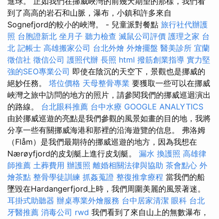
進球。 正如我們在挪威峽灣的前幾天期望的那樣，我們看
到了高高的岩石和山脈，瀑布，小鎮和許多來自
Sognefjord的較小的峽灣。 - 兒童派對餐點
旅行社代辦護
照
台胞證新北
坐月子
聽力檢查
滅鼠公司評價
護理之家 台
北
記帳士
高雄搬家公司
台北外燴
外燴擺盤
醫美診所
宜蘭
徵信社
徵信公司
護照代辦
長照
html
撥筋創業指導
實力堅
強的SEO專業公司
即使在陰沉的天空下，景觀也是挪威的
絕妙任務。
塔位價格
天母整骨專業
要獲取一些可以在挪威
峽灣之旅中訪問的地方的照片，請參閱我們的挪威巡迴演出
的路線。
台北眼科推薦
台中水療
GOOGLE ANALYTICS
由於挪威巡遊的亮點是我們參觀的風景如畫的目的地，我將
分享一些有關挪威海港和那裡的沿海遊覽的信息。 弗洛姆
（Flåm）是我們最期待的挪威巡遊的地方，因為我想在
Nærøyfjord的皮划艇上進行皮划艇。
漏水
換護照
高雄律
師推薦
土葬費用
辦護照
離婚相關法律與協助
茶會點心
外
燴茶點
整骨學徒訓練
抓姦蒐證
整復推拿療程
當我們的船
墜毀在Hardangerfjord上時，我們周圍美麗的風景著迷。
耳掛式助聽器
辦桌專業外燴服務
台中居家清潔
眼科
台北
牙醫推薦
消毒公司
rwd
我們看到了來自山上的無數瀑布，