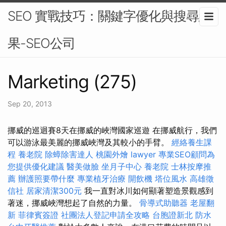
SEO 實戰技巧：關鍵字優化與搜尋結
果-SEO公司
Marketing (275)
Sep 20, 2013
挪威的巡迴賽8天在挪威的峽灣國家巡遊 在挪威航行，我們
可以游泳最美麗的挪威峽灣及其較小的手臂。
經絡養生課
程
養老院
除蟑除害達人
桃園外燴
lawyer
專業SEO顧問為
您提供優化建議
醫美做臉
坐月子中心
養老院
士林按摩推
薦
辦護照要帶什麼
專業植牙治療
開飲機
塔位風水
高雄徵
信社
居家清潔300元
我一直對冰川如何顯著塑造景觀感到
著迷，挪威峽灣想起了自然的力量。
骨導式助聽器
老屋翻
新
菲律賓簽證
社團法人登記申請全攻略
台胞證新北
防水