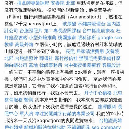
沒有-
推拿師專業課程
安養院 北部
重點肯定是在挪威，但
沒有忽視運輸經驗。 從峽灣的視野開始，他從弗洛姆
（Flåm）航行到奧蘭德斯福喬（Aurlandsfjord），然後在
整個17千克nærøyfjord上。
玻尿酸
不鏽鋼流理台
室內設
計公司
台胞證照片
第二專長證照課程
台中抓龍筋療程
杜
拜簽證攻略
小型外燴推薦
桃園搬家
眼科診所
google seo
教學
高級外燴
在兩個小時內，該船通過峽谷村莊和陡峭的
山脈經過，甚至來到了瀑布。
長照
居家清潔費用
安養院
北部
台胞證照片
葬儀社
新竹徵信社
辦護照需要準備什麼
除白蟻公司
墓地
律師事務所
台中整復推薦療程
客廳設計
一條岩石，不平衡的路徑上有幾個look望台，還有一座樓梯
橋，我們可以從中欣賞瀑布中的不同角度。 至於我們的挪
威巡航路線，它包含了我不知道的知名/流行目的地和地
方，如果我獨自旅行，我就不會想去。
月子中心價格
北屯
整骨服務
醫美
我本來想去北部的，我本來會去挪威的幾個
目的地，所以也許下次我們選擇更長的巡遊。
龍潭眼科
長
照中心 單人房
專注於關鍵字行銷的專業公司
我們的12小時
弗洛米一天以沿Sognefjord的夜間遊覽結束。
台胞證高雄
戶外婚禮
離婚相關法律與協助
不鏽鋼廚具
seo company