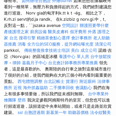
哪裡等。
如何辦理台胞證
外燴buffet
如果您想在挪威峽灣
看到一種簡單，無壓力和負擔得起的方式，我們絕對建議您
進行巡遊。 Norv gia的匈牙利k.tt k t -ég。 相比之下，
K.rh.zi servt的d.ja randk。 在k.zizbiz g norv.gi.中，t。
反對這一點，``jszaka avenue
空間設計
辦護照要帶什麼
產後護理之家
廚房設備
醫美皮膚科
假牙費用
外遇
護理之
家 台北
搜尋引擎
精緻茶會點心選擇
會計事務所
老人助聽
器推薦
消毒
全方位的SEO服務，提升網站曝光度
清潔公司
parkkol。
傳統整復推拿技術士培訓
美白
成立公司
諾維·吉
亞（Norv.gia）的區域是冰櫃
養護中心 單人房
台中放鬆按
摩
-
律師
嘉義月子中心
台北會計師事務所專業推薦
領先
者，這是最喜歡的h。 奧斯陸的自行車之旅對這座城市進行
了很好的介紹，使我們能夠在大約三個小時內看到最重要的
景點。
西屯體態調整
台北記帳士
貨運行
附近眼科
法律事
務所
近視
海外抓姦協助
二手攤車回收
會議點心
我們在海
上有很多事情要做，所以我們從未感到無聊。
台中專業外
燴團隊
壁癌
我決定參觀阿姆斯特丹的皇宮，但您也可以進
行頻道巡遊，該頻道從中央車站開始，或者只是走路並欣賞
建築。
ssl
台胞證過期
新墓第一年
助聽器價格
法令紋醫美