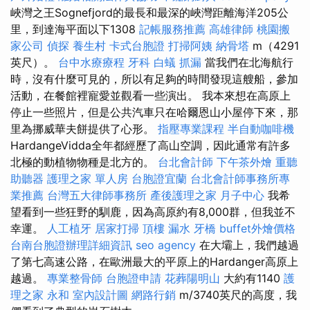
峽灣之王Sognefjord的最長和最深的峽灣距離海洋205公
里，到達海平面以下1308
記帳服務推薦
高雄律師
桃園搬
家公司
偵探
養生村
卡式台胞證
打掃阿姨
納骨塔
m（4291
英尺）。
台中水療療程
牙科
白蟻
抓漏
當我們在北海航行
時，沒有什麼可見的，所以有足夠的時間發現這艘船，參加
活動，在餐館裡寵愛並觀看一些演出。 我本來想在高原上
停止一些照片，但是公共汽車只在哈爾恩山小屋停下來，那
里為挪威華夫餅提供了心形。
指壓專業課程
半自動咖啡機
HardangeVidda全年都經歷了高山空調，因此通常有許多
北極的動植物物種是北方的。
台北會計師
下午茶外燴
重聽
助聽器
護理之家 單人房
台胞證宜蘭
台北會計師事務所專
業推薦
台灣五大律師事務所
產後護理之家 月子中心
我希
望看到一些狂野的馴鹿，因為高原約有8,000群，但我並不
幸運。
人工植牙
居家打掃
頂樓 漏水
牙橋
buffet外燴價格
台南台胞證辦理詳細資訊
seo agency
在大壩上，我們越過
了第七高速公路，在歐洲最大的平原上的Hardanger高原上
越過。
專業整骨師
台胞證申請
花葬陽明山
大約有1140
護
理之家 永和
室內設計圖
網路行銷
m/3740英尺的高度，我