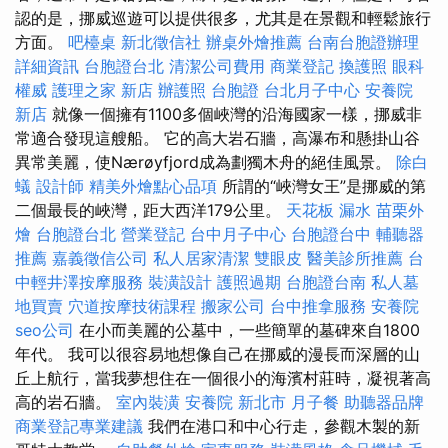
認的是，挪威巡遊可以提供很多，尤其是在景觀和輕鬆旅行
方面。
吧檯桌
新北徵信社
辦桌外燴推薦
台南台胞證辦理
詳細資訊
台胞證台北
清潔公司費用
商業登記
換護照
眼科
權威
護理之家 新店
辦護照
台胞證
台北月子中心
安養院
新店
就像一個擁有1100多個峽灣的沿海國家一樣，挪威非
常適合發現這艘船。 它的高大岩石牆，高瀑布和懸掛山谷
異常美麗，使Nærøyfjord成為劃獨木舟的絕佳風景。
除白
蟻
設計師
精美外燴點心品項
所謂的“峽灣女王”是挪威的第
二個最長的峽灣，距大西洋179公里。
天花板 漏水
苗栗外
燴
台胞證台北
營業登記
台中月子中心
台胞證台中
輔聽器
推薦
嘉義徵信公司
私人居家清潔
雙眼皮
醫美診所推薦
台
中輕井澤按摩服務
裝潢設計
護照過期
台胞證台南
私人墓
地買賣
穴道按摩技術課程
搬家公司
台中推拿服務
安養院
seo公司
在小而美麗的公墓中，一些簡單的墓碑來自1800
年代。 我可以很容易地想像自己在挪威的漫長而深層的山
丘上航行，當我夢想住在一個很小的海濱村莊時，凝視著高
高的岩石牆。
室內裝潢
安養院 新北市
月子餐
助聽器品牌
商業登記專業建議
我們在港口和中心行走，參觀木製的新