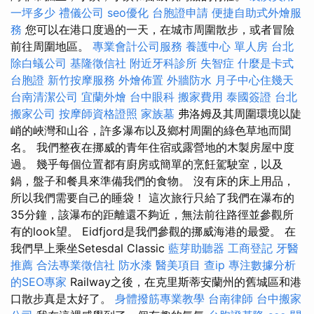
一坪多少
禮儀公司
seo優化
台胞證申請
便捷自助式外燴服
務
您可以在港口度過的一天，在城市周圍散步，或者冒險
前往周圍地區。
專業會計公司服務
養護中心 單人房
台北
除白蟻公司
基隆徵信社
附近牙科診所
失智症
什麼是卡式
台胞證
新竹按摩服務
外燴佈置
外牆防水
月子中心住幾天
台南清潔公司
宜蘭外燴
台中眼科
搬家費用
泰國簽證
台北
搬家公司
按摩師資格證照
家族墓
弗洛姆及其周圍環境以陡
峭的峽灣和山谷，許多瀑布以及鄉村周圍的綠色草地而聞
名。 我們整夜在挪威的青年住宿或露營地的木製房屋中度
過。 幾乎每個位置都有廚房或簡單的烹飪駕駛室，以及
鍋，盤子和餐具來準備我們的食物。 沒有床的床上用品，
所以我們需要自己的睡袋！ 這次旅行只給了我們在瀑布的
35分鐘，該瀑布的距離還不夠近，無法前往路徑並參觀所
有的look望。 Eidfjord是我們參觀的挪威海港的最愛。 在
我們早上乘坐Setesdal Classic
藍芽助聽器
工商登記
牙醫
推薦
合法專業徵信社
防水漆
醫美項目
查ip
專注數據分析
的SEO專家
Railway之後，在克里斯蒂安蘭州的舊城區和港
口散步真是太好了。
身體撥筋專業教學
台南律師
台中搬家