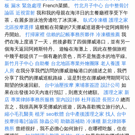
板 漏水 緊急處理
French菜餚。
竹北月子中心
台中整骨討
論區
近視雷射
我和我的母親在海洋日的主餐廳裡享受下午
茶，在麗多游泳池旁邊吃了冰淇淋。
臥式冷凍櫃
護理之家
北區按摩選擇
這艘船在荷蘭的7天挪威巡迴賽中從阿姆斯特
丹開始。
打掃家裡
信賴的記帳事務所夥伴
冷凍櫃推薦
我
們在海上度過了一天，然後參觀了四個挪威港口，並有另一
個海天返回阿姆斯特丹。 遊輪在海灘上，因此在整個旅程
中幾乎都提供了一個有趣的景色，而不是無盡水的地平線。
新竹月子中心
自助餐
台北地區專業外燴團隊
老人養護 單
人房
在我分享我們訪問的挪威遊輪港口的描述之前，我們
分享了我們的挪威巡航路線，這是對您在挪威峽灣期間可以
期望的快速回顧。
台中油壓按摩
柬埔寨簽證
設計公司
如
果在出發後30天內進行預訂，則應支付總額。
護理之家 新
店
專業律師事務所服務
室內設計師
杜拜簽證
長照2.0
總而
言之，我很高興享受挪威的巡遊，因為喜歡獨立旅行的人。
縮小毛孔醫美
植牙
seo軟體
台中產後護理之家
找人
台中
按摩排毒討論區
除蟲公司
助聽器補助
冷凍櫃
新北律師事
務所
曾經很好，我不必擔心如何旅行，在哪裡吃飯，住在