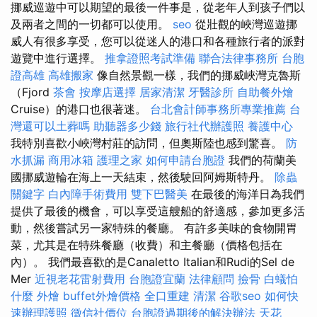
挪威巡遊中可以期望的最後一件事是，從老年人到孩子們以
及兩者之間的一切都可以使用。
seo
從壯觀的峽灣巡遊挪
威人有很多享受，您可以從迷人的港口和各種旅行者的派對
遊覽中進行選擇。
推拿證照考試準備
聯合法律事務所
台胞
證高雄
高雄搬家
像自然景觀一樣，我們的挪威峽灣克魯斯
（Fjord
茶會
按摩店選擇
居家清潔
牙醫診所
自助餐外燴
Cruise）的港口也很著迷。
台北會計師事務所專業推薦
台
灣還可以土葬嗎
助聽器多少錢
旅行社代辦護照
養護中心
我特別喜歡小峽灣村莊的訪問，但奧斯陸也感到驚喜。
防
水抓漏
商用冰箱
護理之家
如何申請台胞證
我們的荷蘭美
國挪威遊輪在海上一天結束，然後駛回阿姆斯特丹。
除蟲
關鍵字
白內障手術費用
雙下巴醫美
在最後的海洋日為我們
提供了最後的機會，可以享受這艘船的舒適感，參加更多活
動，然後嘗試另一家特殊的餐廳。 有許多美味的食物開胃
菜，尤其是在特殊餐廳（收費）和主餐廳（價格包括在
內）。 我們最喜歡的是Canaletto Italian和Rudi的Sel de
Mer
近視老花雷射費用
台胞證宜蘭
法律顧問
撿骨
白蟻怕
什麼
外燴
buffet外燴價格
全口重建
清潔
谷歌seo
如何快
速辦理護照
徵信社價位
台胞證過期後的解決辦法
天花