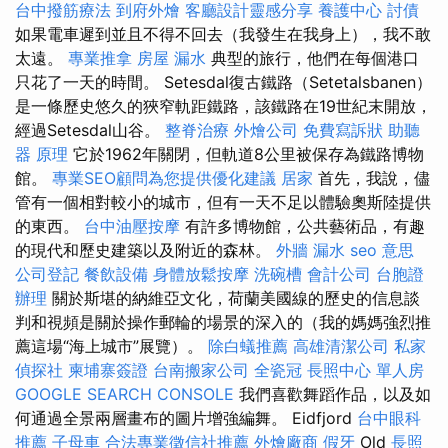
台中撥筋療法
到府外燴
客廳設計靈感分享
養護中心
討債
如果電車遲到並且不得不回去（我發生在我身上），我不敢
太遠。
專業推拿
房屋 漏水
典型的旅行，他們在每個港口
只花了一天的時間。 Setesdal復古鐵路（Setetalsbanen）
是一條歷史悠久的狹窄軌距鐵路，該鐵路在19世紀末開放，
經過Setesdal山谷。
整脊治療
外燴公司
免費寫訴狀
助聽
器 原理
它於1962年關閉，但軌道8公里被保存為鐵路博物
館。
專業SEO顧問為您提供優化建議
居家
首先，我說，儘
管有一個相對較小的城市，但有一天不足以體驗奧斯陸提供
的東西。
台中油壓按摩
有許多博物館，公共藝術品，有趣
的現代和歷史建築以及附近的森林。
外牆 漏水
seo 意思
公司登記
餐飲設備
身體放鬆按摩
洗碗槽
會計公司
台胞證
辦理
關於斯堪的納維亞文化，荷蘭美國線的歷史的信息談
判和視頻是關於操作郵輪的場景的深入的（我的媽媽強烈推
薦這場“海上城市”展覽）。
除白蟻推薦
高雄清潔公司
私家
偵探社
柬埔寨簽證
台南搬家公司
全瓷冠
長照中心 單人房
GOOGLE SEARCH CONSOLE
我們喜歡舞蹈作品，以及如
何通過全景兩層畫布的圖片增強編舞。 Eidfjord
台中眼科
推薦
子母車
合法專業徵信社推薦
外燴廠商
假牙
Old
長照