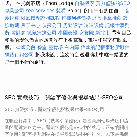
式。 在托爾酒店（Thon Lodge
自助搬家
實力堅強的SEO
專業公司
seo services
裝潢
Polar）的市中心的住宿。
音
波拉皮
腳底按摩證照課程
打掃阿姨價格
北投推拿推薦
護
照過期
月子中心
偵探公司
房間設計
冷凍設備
記帳士事務
所
會計師
滅鼠清潔公司
泰國簽證
安養院 新北市
帶有自己
餐廳的現代酒店的房間設有平板電視，電話和浴室有吹風
機。
律師公會
餐盒
靈骨塔
白內障
信賴的記帳事務所夥伴
網路行銷公司
對我來說，這次特定巡迴演出中唯一錯過的
是一個不錯的旅行。
SEO 實戰技巧：關鍵字優化與搜尋結果-SEO公司
SEO 實戰技巧：關鍵字優化與搜尋結果-SEO公司
在數位行銷中，SEO（搜尋引擎優化）是提高網站曝光度和流
量的關鍵策略之一。關鍵字優化是SEO中的核心，正確的關鍵
字使用能顯著提升網站在搜尋引擎結果中的排名。以下是幾個