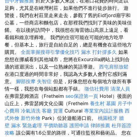
台中牙醫推薦
對於大多數人來說，在港口花費的時間足以
足夠，尤其是在峽灣村莊，如果他們不進行徒步旅行。 遊
覽後，我們在村莊里走來走去，參觀了舊的Eidfjord廟宇和
公墓，一些商店和麵包店，在那裡我們找到了美味的美味佳
餚。 在以後的訪問中，我很想在海雷德山高原上遠足，看
看鐵和維京埋葬堆。 我們的住宿可能在可能的地方吃早
餐，但基本上，旅行是自給自足的，總是有機會在這些地方
購買。
全面掌握搜尋引擎優化技巧
漏水 打針撐多久
如果
您想在挪威看到其他城市，您將在Excurzilla網站上找到合
適的巡迴演出，以及一位熟練的英語導遊。
西屯肩頸放鬆
在港口度過的時間非常好，我認為大多數人會對它感到滿
意。
腳部按摩
失智症
但是，好像您想在每個地方做所有事
情一樣，我想在每個站點都有手錶。
徵信社費用
清潔人員
在弗雷瑟姆酒店（Fretheim
seo保證第一頁
Hotel）後面的
山丘上，弗雷瑟姆文化公園（Fretheim
養生村
墓園
月子中
心費用
冷氣清洗
客廳
貨運
Cultural
專業室內設計服務
西
式外燴
新竹外燴
Park）位於遊船港口前。
桃園植牙
牆
壁 漏水 緊急處理
平價助聽器
護照申請
律師推薦
杜拜簽證
攻略
該公園有1.6公里的路徑，可通往監視和藝術品。 您在