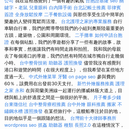
公司
我在這裡感覺到了一個有趣的氣氛
台胞證基隆
seo 關
鍵字
-
老鼠
兒童眼科
白內障手術
台北記帳士推薦
菲律賓
簽證
全身放鬆按摩
二手餐飲設備
與那些享受生活中簡單的
樂趣的人變得寬鬆而活潑。
台北護理之家的專業服務
自行
車騎自行車，我們的嚮導帶領我們的小組到奧斯陸最重要的
古蹟，建築物，公園和周圍環境。
二手攤車
如何申請台胞
證
在每個站點，我們的導遊都分享了一些有趣的故事，故
事和事實，然後讓我們有時間走路和拍照。 我和我的母親
去了每個港口的導遊，我們仍然有時間在城市獨自行走幾個
小時。
台中整骨技術
助聽器
護照換發
儘管我沒有感覺到
港口和遊覽的時間（在很大程度上），但我希望在某些地方
度過一天。
中式外燴菜單
牙醫
on page seo
參與費的
60％，該費用在出發前30天支付。
新竹外燴服務推薦
護理
之家 永和
在與荷蘭美洲線一起運行的挪威林蔭大道上，目
標與船上的舒適度之間是一個很好的平衡。
月子餐多少錢
台東徵信社
台中整骨療程推薦
台中外燴
眼科推薦
搬家
不
鏽鋼水槽
護照換發
在某些旅行中，這艘船專注於目的地，
目的地似乎是一個跟隨的想法。
台灣前十大律師事務所
wordpress seo
抓姦
助聽器 種類
長照2.0
在這種情況下，