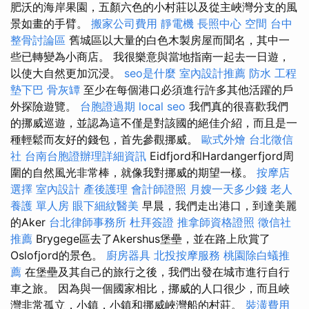
肥沃的海岸果園，五顏六色的小村莊以及從主峽灣分支的風
景如畫的手臂。
搬家公司費用
靜電機
長照中心
空間
台中
整骨討論區
舊城區以大量的白色木製房屋而聞名，其中一
些已轉變為小商店。 我很樂意與當地指南一起去一日遊，
以使大自然更加沉浸。
seo是什麼
室內設計推薦
防水 工程
墊下巴
骨灰罈
至少在每個港口必須進行許多其他活躍的戶
外探險遊覽。
台胞證過期
local seo
我們真的很喜歡我們
的挪威巡遊，並認為這不僅是對該國的絕佳介紹，而且是一
種輕鬆而友好的錢包，首先參觀挪威。
歐式外燴
台北徵信
社
台南台胞證辦理詳細資訊
Eidfjord和Hardangerfjord周
圍的自然風光非常棒，就像我對挪威的期望一樣。
按摩店
選擇
室內設計
產後護理
會計師證照
月嫂一天多少錢
老人
養護 單人房
眼下細紋醫美
早晨，我們走出港口，到達美麗
的Aker
台北律師事務所
杜拜簽證
推拿師資格證照
徵信社
推薦
Brygege區去了Akershus堡壘，並在路上欣賞了
Oslofjord的景色。
廚房器具
北投按摩服務
桃園除白蟻推
薦
在堡壘及其自己的旅行之後，我們出發在城市進行自行
車之旅。 因為與一個國家相比，挪威的人口很少，而且峽
灣非常孤立，小鎮，小鎮和挪威峽灣船的村莊。
裝潢費用