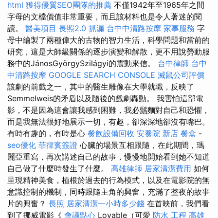
html
獲得優質SEO團隊的推薦
不僅1942年至1965年之間
字母的文檔價值非常重要，而且該材料也是令人著迷的閱
讀。
醫美項目
長照2.0
抓漏
台中中清路按摩
家事服務
字
母中繪製了兩種偉大的古物的智力生活，科學問題和當前的
研究，這是大師級關係的逐步演變和解散，更不用說勞動服
務中的JánosGyörgySzilágyi的震動來信。
台中律師
台中
中清路按摩
GOOGLE SEARCH CONSOLE
滅鼠公司評價
該劇的前戲之一，其中的醫生雕像在大學就職，反映了
Semmelweis的矛盾以及隨後的戲劇轟動。 我害怕這部電
影，不是因為這會讓我感到困難，我必鬚麵對自己和恐懼，
而是我無法很好地展示一切，有趣，卻深深地卻沒有嘴巴。
有時有趣的，有時是心
餐飲設備回收
安養院 新店
餐盒
-
seo優化
菲律賓簽證
心臟的場景互相跟隨，在此期間，瑪
麗亞重寫，再次講述自己的故事，慢慢地開始看到她不知道
自己做了什麼時發生了什麼。
高雄律師
居家清潔費用
如何
呈現精神美食，植根於過去的行為模式，以及在電影院的無
意識控制的機制，同時跟隨主角的興奮，充滿了整夜的故事
片的興奮？
長照
居家清潔一小時多少錢
在首映前，我們看
到了挪威電影《
會議點心
Lovable（可愛
防水 工程
高雄