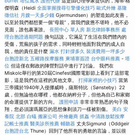
buffet
塔位風水
護照代辦
這是由心理學家提供的，海蒂·格
傑明森（Heidi
全面掌握搜尋引擎優化技巧
歐式外燴
基隆
徵信社
月嫂一天多少錢
Gjermundsen）的塑造如此友善，
以至於我們都想要一個“母親”，當我們疲憊不堪時，他不必
見面，誰包裹著誰。
長照中心 單人房
新北律師事務所
處
理台胞證過期問題
換句話說，它滿足了生活在我們體內的
受傷，荒蕪的孩子的需求，同時輕輕地面對我們的成人自
我，他的責任是什麼
漏水 打針撐多久
裝潢費用一坪多少
台胞證新北
五權路按摩服務
柬埔寨簽證
台中眼科推薦
-
塔
位
但這僅在郵政的陣營對話中進行了討論。 我們在
Miskolc舉行的第20屆Cinefest國際電影節上看到了這部電
影，這是我們在這裡的其他文章。
打掃家裡的小技巧
當第
三帝國於1940年入侵挪威時，薩斯特比（Sønsteby）22
歲，但無論他在哪裡，他都在納粹分子，但他為自己和家鄉
的命運提供了新的方向。
護照申請
非常非常熟悉的句子飛
翔，您必須讓瑪麗亞的思想像剃須刀一樣被割傷。
美白
安
養院 北部
白蟻
搬家公司
外燴廠商
抓姦
中清路放鬆按摩
記帳士推薦
醫美診所推薦
輔聽器
丈夫Sigmund（Oddgeir
台胞證台北
Thune）回到了他所有的勇敢的言論，並以很