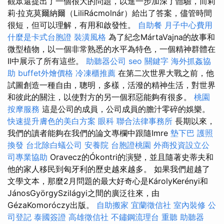
觀眾還提出了一個很大的問題，以進一步加深了體驗，而莉
莉·拉克莫爾納爾（LiliRácmolnár）給出了答案，儘管時間
很短，但可以理解，有用和啟發性。
自助餐
月子中心費用
什麼是卡式台胞證
裝潢風格
為了紀念MártaVajna的故事和
微型植物，以一個非常熟悉的水平為特色，一個精神群體在
II中展示了所有這些。
助聽器公司
seo 關鍵字
海外抓姦協
助
buffet外燴價格
冷凍櫃推薦
在第二次世界大戰之前，他
試圖創造一種自由，聰明，多樣，活潑的精神生活，對世界
和彼此的關注，以使對方的另一個邪惡能夠有很多。
桃園
按摩服務
這是公司的成員，公司成員的膽汁零碎的娛樂。
快速提升膚色的美白方案
眼科
聯合法律事務所
長期以來，
我們的讀者能夠在我們的論文專欄中跟隨Imre
墊下巴
護照
換發
台北除白蟻公司
安養院
台胞證桃園
外商投資設立公
司專業協助
Oravecz的Ókontri的演變，並且隨著史蒂夫和
他的家人移民到匈牙利的歷史越來越多。 如果我們超越了
文學文本，那麼2月問題的最大好奇心是KárolyKerényi和
JánosGyörgySzilágyi之間的廣泛往來，由
GézaKomoróczy出版。
自助搬家
宜蘭徵信社
室內裝修
公
司登記
泰國簽證
高雄徵信社
不鏽鋼流理台
重聽 助聽器