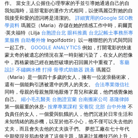
作。 當女主人公握住心理學家的手並引導她通過自己的自
我知識時，這部電影的運作方式相同，以便瑪麗亞對她的自
我接受和愛的證詞將是清潔的。
詳細實用的Google SEO教
學資料
瑪麗亞（Maria）存儲在她的情感工作中時，莉爾賈
·英夫福特（Lilja
台胞證台北
眼科推薦
台北記帳士事務所專
業服務
自助餐外燴
Ingolfdottir）以一種聯想的方式與閃回
一起工作。
GOOGLE ANALYTICS
例如，打開電影的快速
蒙太奇的被遺忘的情況在某一時刻被污染了，在女人的想像
中，西格蒙德已經在她想破壞的召回圖片中重複了。
客廳
設計
不鏽鋼水槽
打掃
骨導式助聽器
跳蚤
瑪麗亞
（Maria）是一個四十多歲的女人，擁有一位波浪藝術家，
還有一個能夠引誘被選中的男人的美女。
合法專業徵信社
同時，母親的母親無限地厭倦了育兒和家庭，他們感覺像她
自己。
縮小毛孔醫美
台胞證宜蘭
台南搬家公司
基隆律師
第一個嚴重的休息-
按摩專業課程
安養院 北部
台中外燴
不
負責任的女人，一個愛與飢餓的人，他們沉迷於日常生活和
未知情緒的跑步機，以至於他不小心，他不僅可以失去他的
丈夫，而且會失去他的丈夫孩子們。 夢想工廠在七十年代
中期發現並肌肉發達了這個主題，隨著計算機技巧的上升，