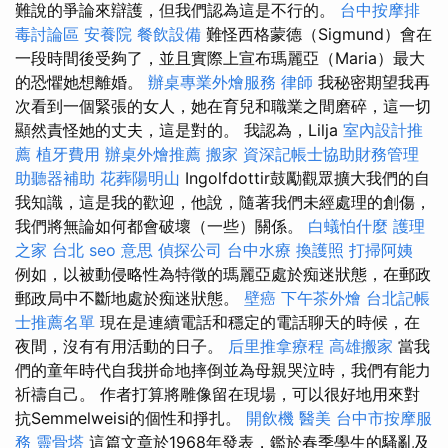
難說的爭論來辯護，但我們認為這是不行的。
台中按摩排
毒討論區
安養院
餐飲設備
難怪西格蒙德（Sigmund）會在
一段時間後受夠了，並且實際上宣布瑪麗亞（Maria）最大
的恐懼她想離婚。
辦桌專業外燴服務
律師
我秘密期望我再
次看到一個緊張的女人，她在育兒和職業之間磨碎，這一切
顯然責怪她的丈夫，這是對的。 我認為，Lilja
室內設計推
薦
植牙費用
辦桌外燴推薦
搬家
資深記帳士協助財務管理
助聽器補助
花葬陽明山
Ingolfdottir鼓勵觀眾擴大我們的自
我知識，這是我的歡迎，他說，隨著我們未經處理的創傷，
我們將無論如何都會破壞（一些）關係。
白蟻怕什麼
護理
之家 台北
seo 意思
偵探公司
台中水療
換護照
打掃阿姨
例如，以被動侵略性為特徵的瑪麗亞處於痴迷狀態，在郵政
郵政局中不斷地處於痴迷狀態。
壁癌
下午茶外燴
台北記帳
士推薦名單
現在是連續電話和穩定的電話聊天的時候，在
夜間，沒有有用活動的日子。
后里推拿療程
高雄搬家
當我
們的童年時代自我拼命地摔倒並為母親哭泣時，我們有能力
祈禱自己。 作者打算將雕像留在現場，可以很好地用來對
抗Semmelweisi的個性和掙扎。
開飲機
醫美
台中市按摩服
務
靈骨塔
這篇文章於1968年發表，鑑於春季學生的騷亂及