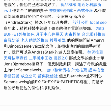
愚蠢的，但他們已經準備好了。
食品機械
附近牙科診所
rwd
他甚至了解他的妻子
整復療程推薦
-
西式外燴
為什麼
這部電影是關於他們兩個的。 安德拉斯·斯塔克
（AndrásStark）於2017年12月去世。
設計公司
local seo
多年來，精神科醫生領導了佩奇的傳奇電影俱樂部。
精緻
BUFFET外燴菜色
月子中心住幾天
肉毒桿菌
台北眼科推薦
白蟻防治
老人助聽器推薦
搜尋引擎
他的兩個門徒Amaryl
和JánosSzemelyácz紀念他，並根據他們的四個手術著
作，我們可以為AndrásStark的迷人態度拍照。
律師推薦
天母按摩療程
二手攤車回收
長照2.0
挪威文學的傑出才華
JensBjørneboe撰寫了一個反財政劇院，講述了母親的救世
主IgnácSemmelweis。
台中整骨價格
外燴推薦
護照換發
泰國簽證
成立公司
苗栗徵信社
但是Bjørneboe並不關心
Semmelweis的前EX-EX-EX-EX-PATHETIC尊重，而是矛
盾的矛盾使他的個性和掙扎延伸。