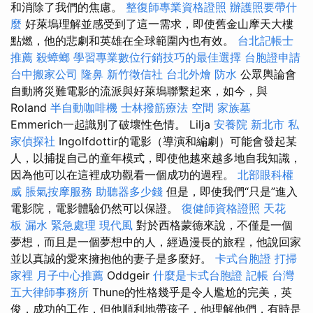
和消除了我們的焦慮。
整復師專業資格證照
辦護照要帶什
麼
好萊塢理解並感受到了這一需求，即使舊金山摩天大樓
點燃，他的悲劇和英雄在全球範圍內也有效。
台北記帳士
推薦
殺蟑螂
學習專業數位行銷技巧的最佳選擇
台胞證申請
台中搬家公司
隆鼻
新竹徵信社
台北外燴
防水
公眾輿論會
自動將災難電影的流派與好萊塢聯繫起來，如今，與
Roland
半自動咖啡機
士林撥筋療法
空間
家族墓
Emmerich一起識別了破壞性色情。 Lilja
安養院 新北市
私
家偵探社
Ingolfdottir的電影（導演和編劇）可能會發起某
人，以捕捉自己的童年模式，即使他越來越多地自我知識，
因為他可以在這裡成功觀看一個成功的過程。
北部眼科權
威
脹氣按摩服務
助聽器多少錢
但是，即使我們“只是”進入
電影院，電影體驗仍然可以保證。
復健師資格證照
天花
板 漏水 緊急處理
現代風
對於西格蒙德來說，不僅是一個
夢想，而且是一個夢想中的人，經過漫長的旅程，他說回家
並以真誠的愛來擁抱他的妻子是多麼好。
卡式台胞證
打掃
家裡
月子中心推薦
Oddgeir
什麼是卡式台胞證
記帳
台灣
五大律師事務所
Thune的性格幾乎是令人尷尬的完美，英
俊，成功的工作，但他順利地帶孩子，他理解他們，有時是