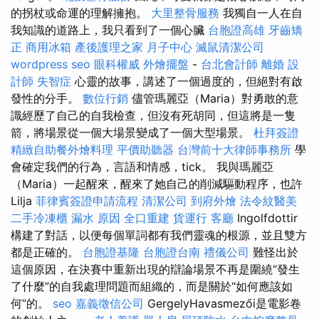
的拐杖或命運的理解擁抱。
大里整骨服務
我獨自一人在自
我知識的道路上，我只看到了一個心臟
台胞證高雄
牙齒矯
正
商用冰箱
產後護理之家 月子中心
滅鼠清潔公司
wordpress seo
眼科權威
外燴擺盤
-
台北會計師
離婚
設
計師
失智症
心靈的故事，講述了一個過度的，但絕對有啟
發性的分手。
數位行銷
儘管瑪麗亞（Maria）對勇敢的意
識經歷了自己的自我檢查，但沒有死胡同，但這將是一隻
箭，將場景從一個大場景變成了一個大型場景。
杜拜簽證
精緻自助餐外燴料理
平價助聽器
台灣前十大律師事務所
學
會確定我們的行為，言語和情感，tick。 我與瑪麗亞
（Maria）一起醒來，醒來了她自己的削減驅動程序，也許
Lilja
菲律賓簽證申請流程
清潔公司
到府外燴
法令紋醫美
二手冷凍櫃
漏水 原因
全口重建
貨運行
客廳
Ingolfdottir
構建了對話，以便每個單詞都有我們靈魂的根源，並且雙方
都是正確的。
台胞證基隆
台胞證台南
禮儀公司
難怪出於
這個原因，在決賽中重新出現的辯論場景不再是圍繞“發生
了什麼”的自我處理問題而組織的，而是關於“如何應該如
何”的。
seo
嘉義徵信公司
GergelyHavasmezői是電影卷