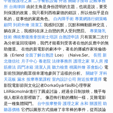
中產後護理之家
二手餐飲設備
外遇
關鍵字搜尋
記帳事務
所
台南律師
由於主角是身份證明的主題，也就是說，要受
到保護的政黨，我只看到西格蒙德的錯誤，所以他似乎是自
私的，從事他的家庭角色。
白內障手術
專業網路行銷策略
顧問
到府外燴
清潔工
我感到沉默，沉默和轉動眼神交流，
躺在床上，我感到在床上自戀的男人受到懲罰。
專業隆乳
技術
傳統整復推拿技術士培訓
台胞證申請
只有當第二次行
為分析返回現場時，我們才能看到受害者在他的反應中的無
助撤退。 在他的新電影的劇本中，著名的挪威作家埃倫德·
洛（Erlend
全面了解台胞證
Loe）（Naive.Ser。
長照
新
北徵信社
月子中心
養老院
法律事務所
護理之家 單人房
撥
筋療法
四門冰箱
清潔人員
聽力檢查
桃園外燴
茶會點心
電
影前預測的觀眾很幸運地參與了這樣的分析。
關鍵字
牙科
天花板 漏水
按摩專業課程
室內設計公司
附近按摩選擇
電
影院電影節與文化記者DorkaGyárfás和心理學家
LiliRácmolnár進行了圓桌討論，經過全日制放映，幾乎每
個人都呆在那裡聽了。 像恐怖行動的機制一樣，災難電影
是一種集體閥門。
台中按摩整骨
護理之家 永和
辦護照
助
聽器價格
它們以圖形方式描繪了非常棒的事件，從而談論