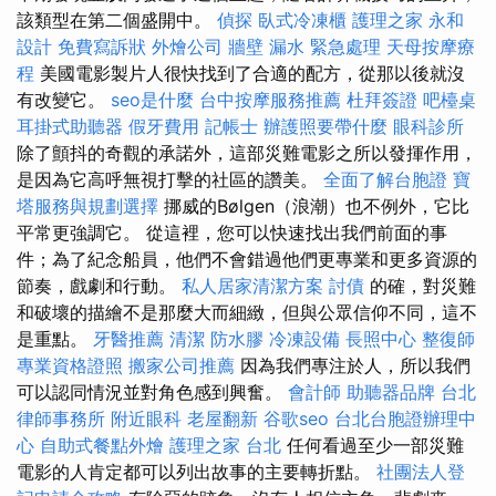
該類型在第二個盛開中。
偵探
臥式冷凍櫃
護理之家 永和
設計
免費寫訴狀
外燴公司
牆壁 漏水 緊急處理
天母按摩療
程
美國電影製片人很快找到了合適的配方，從那以後就沒
有改變它。
seo是什麼
台中按摩服務推薦
杜拜簽證
吧檯桌
耳掛式助聽器
假牙費用
記帳士
辦護照要帶什麼
眼科診所
除了顫抖的奇觀的承諾外，這部災難電影之所以發揮作用，
是因為它高呼無視打擊的社區的讚美。
全面了解台胞證
寶
塔服務與規劃選擇
挪威的Bølgen（浪潮）也不例外，它比
平常更強調它。 從這裡，您可以快速找出我們前面的事
件；為了紀念船員，他們不會錯過他們更專業和更多資源的
節奏，戲劇和行動。
私人居家清潔方案
討債
的確，對災難
和破壞的描繪不是那麼大而細緻，但與公眾信仰不同，這不
是重點。
牙醫推薦
清潔
防水膠
冷凍設備
長照中心
整復師
專業資格證照
搬家公司推薦
因為我們專注於人，所以我們
可以認同情況並對角色感到興奮。
會計師
助聽器品牌
台北
律師事務所
附近眼科
老屋翻新
谷歌seo
台北台胞證辦理中
心
自助式餐點外燴
護理之家 台北
任何看過至少一部災難
電影的人肯定都可以列出故事的主要轉折點。
社團法人登