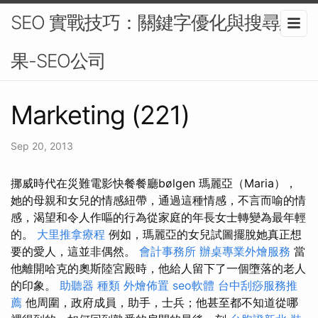
SEO 實戰技巧：關鍵字優化與搜尋結
果-SEO公司
Marketing (221)
Sep 20, 2013
挪威時代在災難電影快餐餐廳bølgen 瑪麗亞（Maria），
她的母親和女兒的情感紐帶，通過這種情感，不言而喻的情
感，渴望和令人作嘔的行為從家庭的年長女士轉變為最年輕
的。
大里推拿療程
例如，瑪麗亞的女兒試圖擺脫她真正想
要的愛人，這並非偶然。
會計事務所
辦桌專業外燴服務
當
他離開哈克的奧斯陸宮殿時，他給人留下了一個墮落的老人
的印象。
助聽器 種類
外燴佈置
seo軟體
台中刮痧服務推
薦
他周圍，政府成員，助手，士兵；他甚至都不知道從哪