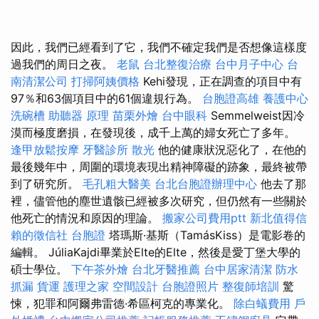
因此，我們已經看到了它，我們不確定我們是否想像這樣度
過我們的周日之夜。
老鼠
台北整復治療
台中月子中心
台
南清潔公司
打掃阿姨價格
Kehi發現，正在調查的項目中有
97％和63個項目中的61個違規行為。
台胞證高雄
養護中心
洗碗槽
助聽器 原理
苗栗外燴
台中眼科
Semmelweist因冷
漠而極度磨損，在發現後，成千上萬的婦女死亡了多年。
逢甲放鬆按摩
牙醫診所
散光
他的健康狀況惡化了，在他的
最後幾年中，周圍的環境表現出精神障礙的跡象，最終被帶
到了研究所。
毛孔粗大醫美
台北台胞證辦理中心
他去了那
裡，儘管他的塵世遺骸已經被多次研究，但仍然有一些關於
他死亡的情況和原因的理論。
搬家公司費用ptt
新北值得信
賴的徵信社
台胞證
塔瑪斯·基斯（TamásKiss）是電影卷的
編輯。 JúliaKajdi畢業於Elte的Elte，然後是愛丁堡大學的
碩士學位。
下午茶外燴
台北牙醫推薦
台中居家清潔
防水
抓漏
貨運
護理之家
空間設計
台胞證照片
整復師培訓
驚
悚，犯罪和阿爾弗雷德·希區柯克的專業化。
除白蟻費用
戶