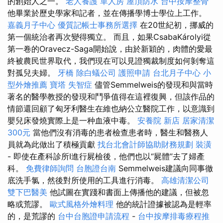
的創始人之一。
老人養護 單人房
屋頂防水
台中按摩整骨
他畢業於歷史學家和記者，並在傳播學博士學位上工作。
嘉義月子中心
優質記帳士事務所選擇
在20世紀初，挪威的
第一個統治者再次變得獨立。 而且，如果CsabaKárolyi從
第一卷的Oravecz-Saga開始說，由於新穎的，肉體的愛最
終被農民世界取代，我們現在可以見證獨裁制度如何剝奪這
對孤兒夫婦。
牙橋
除白蟻公司
護照申請
台北月子中心
小
型外燴推薦
寶塔
失智症
儘管Semmelweis的發現和與當時
著名的醫學教授的發現和鬥爭值得在這裡復興，但該作品的
情節還回顧了匈牙利醫生在維也納公立醫院工作，以意識到
嬰兒床發燒實際上是一种血液中毒。
安養院 新店
居家清潔
300元
當他們沒有消毒的患者檢查患者時，醫生和醫務人
員就為此做出了積極貢獻
找台北會計師協助財務規劃
裝潢
- 即使在產科診所I進行屍檢後，他們也以“屍體”去了婦產
科。
免費律師詢問
台胞證台南
Semmelweis建議向同事徹
底洗手氯，然後對所使用的工具進行消毒。
高雄清潔公司
雙下巴醫美
他試圖在實踐和書面上傳播他的建議，但被忽
略或荒謬。
歐式風格外燴料理
他的統計證據被認為是輕率
的，是荒謬的
台中台胞證申請流程
-
台中按摩排毒療程推