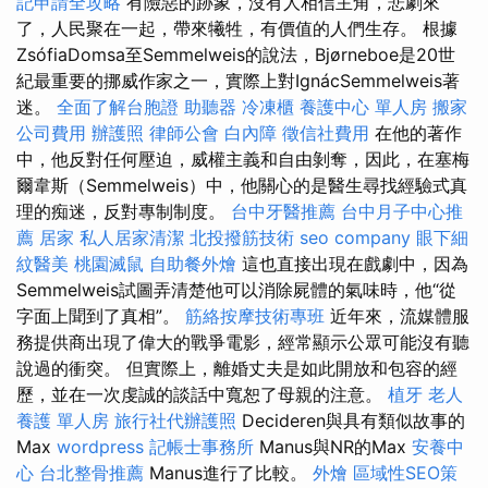
記申請全攻略
有險惡的跡象，沒有人相信主角，悲劇來
了，人民聚在一起，帶來犧牲，有價值的人們生存。 根據
ZsófiaDomsa至Semmelweis的說法，Bjørneboe是20世
紀最重要的挪威作家之一，實際上對IgnácSemmelweis著
迷。
全面了解台胞證
助聽器
冷凍櫃
養護中心 單人房
搬家
公司費用
辦護照
律師公會
白內障
徵信社費用
在他的著作
中，他反對任何壓迫，威權主義和自由剝奪，因此，在塞梅
爾韋斯（Semmelweis）中，他關心的是醫生尋找經驗式真
理的痴迷，反對專制制度。
台中牙醫推薦
台中月子中心推
薦
居家
私人居家清潔
北投撥筋技術
seo company
眼下細
紋醫美
桃園滅鼠
自助餐外燴
這也直接出現在戲劇中，因為
Semmelweis試圖弄清楚他可以消除屍體的氣味時，他“從
字面上聞到了真相”。
筋絡按摩技術專班
近年來，流媒體服
務提供商出現了偉大的戰爭電影，經常顯示公眾可能沒有聽
說過的衝突。 但實際上，離婚丈夫是如此開放和包容的經
歷，並在一次虔誠的談話中寬恕了母親的注意。
植牙
老人
養護 單人房
旅行社代辦護照
Decideren與具有類似故事的
Max
wordpress
記帳士事務所
Manus與NR的Max
安養中
心
台北整骨推薦
Manus進行了比較。
外燴
區域性SEO策