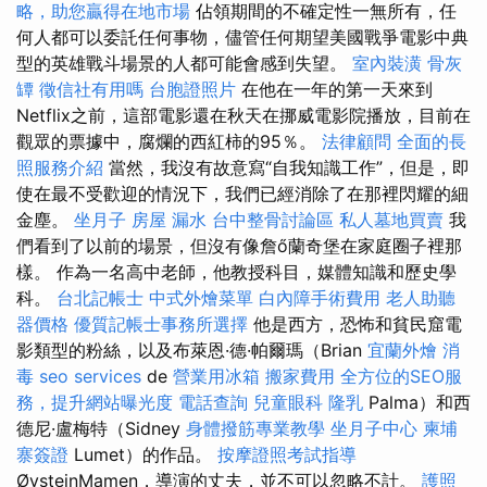
略，助您贏得在地市場
佔領期間的不確定性一無所有，任
何人都可以委託任何事物，儘管任何期望美國戰爭電影中典
型的英雄戰斗場景的人都可能會感到失望。
室內裝潢
骨灰
罈
徵信社有用嗎
台胞證照片
在他在一年的第一天來到
Netflix之前，這部電影還在秋天在挪威電影院播放，目前在
觀眾的票據中，腐爛的西紅柿的95％。
法律顧問
全面的長
照服務介紹
當然，我沒有故意寫“自我知識工作”，但是，即
使在最不受歡迎的情況下，我們已經消除了在那裡閃耀的細
金塵。
坐月子
房屋 漏水
台中整骨討論區
私人墓地買賣
我
們看到了以前的場景，但沒有像詹ő蘭奇堡在家庭圈子裡那
樣。 作為一名高中老師，他教授科目，媒體知識和歷史學
科。
台北記帳士
中式外燴菜單
白內障手術費用
老人助聽
器價格
優質記帳士事務所選擇
他是西方，恐怖和貧民窟電
影類型的粉絲，以及布萊恩·德·帕爾瑪（Brian
宜蘭外燴
消
毒
seo services
de
營業用冰箱
搬家費用
全方位的SEO服
務，提升網站曝光度
電話查詢
兒童眼科
隆乳
Palma）和西
德尼·盧梅特（Sidney
身體撥筋專業教學
坐月子中心
柬埔
寨簽證
Lumet）的作品。
按摩證照考試指導
ØysteinMamen，導演的丈夫，並不可以忽略不計。
護照