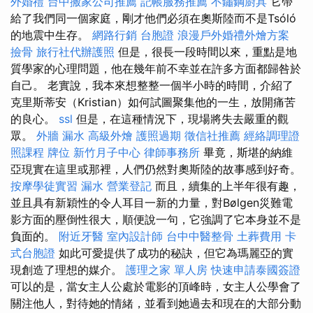
外婚禮
台中搬家公司推薦
記帳服務推薦
不鏽鋼廚具
它帶
給了我們同一個家庭，剛才他們必須在奧斯陸而不是Tsóló
的地震中生存。
網路行銷
台胞證
浪漫戶外婚禮外燴方案
撿骨
旅行社代辦護照
但是，很長一段時間以來，重點是地
質學家的心理問題，他在幾年前不幸並在許多方面都歸咎於
自己。 老實說，我本來想整整一個半小時的時間，介紹了
克里斯蒂安（Kristian）如何試圖聚集他的一生，放開痛苦
的良心。
ssl
但是，在這種情況下，現場將失去嚴重的觀
眾。
外牆 漏水
高級外燴
護照過期
徵信社推薦
經絡調理證
照課程
牌位
新竹月子中心
律師事務所
畢竟，斯堪的納維
亞現實在這里或那裡，人們仍然對奧斯陸的故事感到好奇。
按摩學徒實習
漏水
營業登記
而且，續集的上半年很有趣，
並且具有新穎性的令人耳目一新的力量，對Bølgen災難電
影方面的壓倒性很大，順便說一句，它強調了它本身並不是
負面的。
附近牙醫
室內設計師
台中中醫整骨
土葬費用
卡
式台胞證
如此可愛提供了成功的秘訣，但它為瑪麗亞的實
現創造了理想的媒介。
護理之家 單人房
快速申請泰國簽證
可以的是，當女主人公處於電影的頂峰時，女主人公學會了
關注他人，對待她的情緒，並看到她過去和現在的大部分動