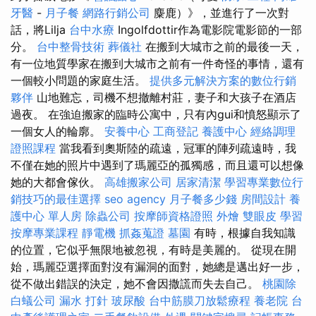
牙醫
-
月子餐
網路行銷公司
麋鹿）》，並進行了一次對
話，將Lilja
台中水療
Ingolfdottir作為電影院電影節的一部
分。
台中整骨技術
葬儀社
在搬到大城市之前的最後一天，
有一位地質學家在搬到大城市之前有一件奇怪的事情，還有
一個較小問題的家庭生活。
提供多元解決方案的數位行銷
夥伴
山地難忘，司機不想撤離村莊，妻子和大孩子在酒店
過夜。 在強迫搬家的臨時公寓中，只有內gui和憤怒顯示了
一個女人的輪廓。
安養中心
工商登記
養護中心
經絡調理
證照課程
當我看到奧斯陸的疏遠，冠軍的陣列疏遠時，我
不僅在她的照片中遇到了瑪麗亞的孤獨感，而且還可以想像
她的大都會傢伙。
高雄搬家公司
居家清潔
學習專業數位行
銷技巧的最佳選擇
seo agency
月子餐多少錢
房間設計
養
護中心 單人房
除蟲公司
按摩師資格證照
外燴
雙眼皮
學習
按摩專業課程
靜電機
抓姦蒐證
墓園
有時，根據自我知識
的位置，它似乎無限地被忽視，有時是美麗的。 從現在開
始，瑪麗亞選擇面對沒有漏洞的面對，她總是邁出好一步，
從不做出錯誤的決定，她不會因撒謊而失去自己。
桃園除
白蟻公司
漏水 打針
玻尿酸
台中筋膜刀放鬆療程
養老院
台