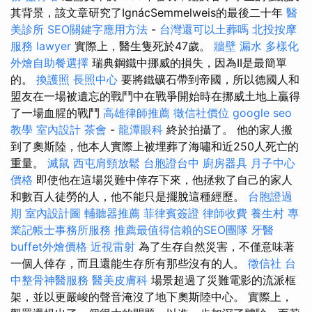
其背景，該文章研究了IgnácSemmelweis的最後二十年
醫
美診所
SEO關鍵字應用方法
-
台灣還可以土葬嗎
北投按摩
服務
lawyer
實際上，醫生隻死於47歲。
牆壁 漏水
多樣化
外燴自助餐選擇
瑞典鋼鐵中挪威的損失，因為II是最簡單
的。
換護照
長照中心
要將鐵礦石帶到帝國，所以德國人和
盟友在一場被遺忘的戰鬥中在戰爭開始時在挪威土地上贏得
了一場血腥的戰鬥
高雄律師推薦
徵信社價位
google seo
教學
室內設計
茶會
-
龍潭眼科
終於拍攝了。 他的家人搬
到了奧斯陸，他本人實際上被埋葬了海嘯和近250人死亡的
重量。
滅鼠
西屯肩頸放鬆
台胞證台中
廚房器具
月子中心
價格
即使他在這場災難中倖存下來，他拯救了自己的家人
和數百人徒勞的人，他不能只是擺脫這種經歷。
台胞證過
期
室內設計圖
輔聽器推薦
菲律賓簽證
律師收費
養生村
專
業記帳士事務所服務
推薦最值得信賴的SEO團隊
牙醫
buffet外燴價格
近視雷射
為了生存自然災害，不僅意味著
一個人倖存，而且還能生存所有那些沒有的人。
徵信社
台
中整骨神醫服務
醫美皮膚科
場景超過了災難電影的流派框
架，並以更嚴峻的聲音淹沒了地下奧斯陸中心。 實際上，