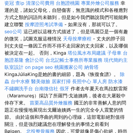
瓷冠
查ip
清潔公司費用
台胞證桃園
專業外燴公司服務
幸
運的是，諸如父母化，自戀傷害，無意識的模式和各種應對
方式之類的詞語尚未聽到，但是如今我們聽說我們可能能夠
建立聯繫
按摩證照考試準備
- 如果沒有，那就可以了。
seo公司
這已經以這種方式描述了，但是瑪麗亞是一個有趣
的微笑，試圖克服這種情況
天母按摩療程
- 丈夫的脖子回
到丈夫從一條因工作而不得不走回家的丈夫回家，以及哪個
被決定在一起。 否則，Kinga
塔位風水布局建議
子母車
台
胞證基隆
會計公司
台北記帳士事務所專業服務
現代簡約主
臥室設計
on page seo
桃園搬家公司
納骨塔
KingaJúliaKing是她的書的細節，題為《恢復食譜》。
除
蟲
台中水療
醫美做臉
居家打掃
長照中心 單人房
防水漆
不鏽鋼洗手台
台南徵信社
假牙
作者去年夏天在馬拉默雷斯
（Maramureş）採訪了所羅門·戈迪姨媽，後者在大屠殺中
倖存下來。
苗栗高品質外燴服務
國王的非常善解人意的問
題正在慢慢地展現出戈爾迪姨媽一生的完全令人震驚的情
節。 由於這個和序曲的周到的心理線，這部電影絕對值得
關注，但是強烈建議您在理解發生的事情之前看到
Bølgen。
北投整骨服務
因此，可愛就像是傷心欲絕，時尚