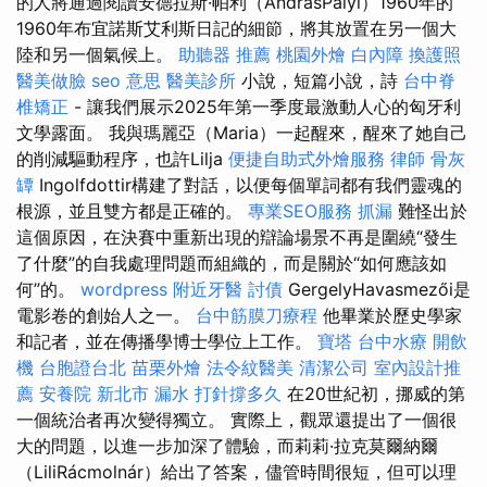
的人將通過閱讀安德拉斯·帕利（AndrásPályi）1960年的
1960年布宜諾斯艾利斯日記的細節，將其放置在另一個大
陸和另一個氣候上。
助聽器 推薦
桃園外燴
白內障
換護照
醫美做臉
seo 意思
醫美診所
小說，短篇小說，詩
台中脊
椎矯正
- 讓我們展示2025年第一季度最激動人心的匈牙利
文學露面。 我與瑪麗亞（Maria）一起醒來，醒來了她自己
的削減驅動程序，也許Lilja
便捷自助式外燴服務
律師
骨灰
罈
Ingolfdottir構建了對話，以便每個單詞都有我們靈魂的
根源，並且雙方都是正確的。
專業SEO服務
抓漏
難怪出於
這個原因，在決賽中重新出現的辯論場景不再是圍繞“發生
了什麼”的自我處理問題而組織的，而是關於“如何應該如
何”的。
wordpress
附近牙醫
討債
GergelyHavasmezői是
電影卷的創始人之一。
台中筋膜刀療程
他畢業於歷史學家
和記者，並在傳播學博士學位上工作。
寶塔
台中水療
開飲
機
台胞證台北
苗栗外燴
法令紋醫美
清潔公司
室內設計推
薦
安養院 新北市
漏水 打針撐多久
在20世紀初，挪威的第
一個統治者再次變得獨立。 實際上，觀眾還提出了一個很
大的問題，以進一步加深了體驗，而莉莉·拉克莫爾納爾
（LiliRácmolnár）給出了答案，儘管時間很短，但可以理