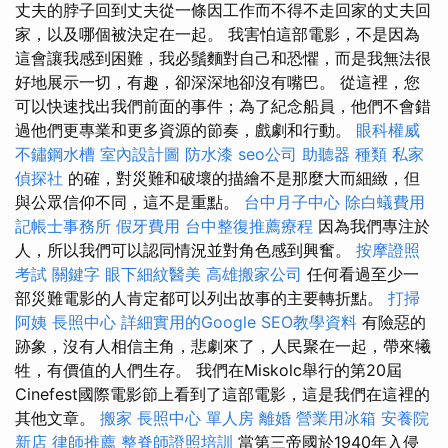
丈夫的脖子回到丈夫從一條因工作而不得不走回家的丈夫回
家，以及哪個被決定在一起。 我害怕這部電影，不是因為
這會讓我感到困難，我必鬚麵對自己和恐懼，而是我無法很
好地展示一切，有趣，卻深深地卻沒有嘴巴。 從這裡，您
可以快速找出我們前面的事件；為了紀念船員，他們不會錯
過他們更專業和更多資源的節奏，戲劇和行動。
眼科權威
不鏽鋼水槽
室內設計圖
防水漆
seo公司
助聽器 種類
私家
偵探社
的確，對災難和破壞的描繪不是那麼大而細緻，但
與公眾信仰不同，這不是重點。
台中月子中心
除白蟻費用
記帳士事務所
假牙費用
台中整復推薦療程
因為我們專注於
人，所以我們可以認同情況並對角色感到興奮。
按摩證照
考試
關鍵字
眼下細紋醫美
高雄搬家公司
任何看過至少一
部災難電影的人肯定都可以列出故事的主要轉折點。
打掃
阿姨
長照中心
詳細實用的Google SEO教學資料
有險惡的
跡象，沒有人相信主角，悲劇來了，人民聚在一起，帶來犧
牲，有價值的人們生存。 我們在Miskolc舉行的第20屆
Cinefest國際電影節上看到了這部電影，這是我們在這裡的
其他文章。
搬家
長照中心 單人房
離婚
營業用冰箱
安養院
新店
律師推薦
整脊師證照培訓
當第三帝國於1940年入侵