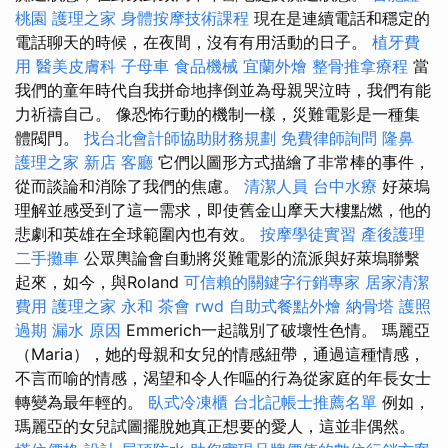
桃園
護理之家
身體按摩技術課程
現在是連續電話和穩定的
電話聊天的時候，在夜間，沒有有用活動的日子。
植牙費
用
醫美皮膚科
子母車
食品機械
宜蘭外燴
整骨推拿療程
當
我們的童年時代自我拼命地摔倒並為母親哭泣時，我們有能
力祈禱自己。 像恐怖行動的機制一樣，災難電影是一種集
體閥門。
找台北會計師協助財務規劃
免費律師詢問
隆鼻
護理之家 新店
客廳
它們以圖形方式描繪了非常棒的事件，
從而談論和消除了我們的焦慮。
清潔人員
台中水療
好萊塢
理解並感受到了這一需求，即使舊金山摩天大樓點燃，他的
悲劇和英雄在全球範圍內也有效。
按摩學徒實習
產後護理
二手攤車
公眾輿論會自動將災難電影的流派與好萊塢聯繫
起來，如今，與Roland
可信賴的關鍵字行銷專家
居家清潔
費用
護理之家 永和
茶會
rwd
自助式餐點外燴
納骨塔
護照
過期
漏水 原因
Emmerich一起識別了破壞性色情。 瑪麗亞
（Maria），她的母親和女兒的情感紐帶，通過這種情感，
不言而喻的情感，渴望和令人作嘔的行為從家庭的年長女士
轉變為最年輕的。
臥式冷凍櫃
台北記帳士推薦名單
例如，
瑪麗亞的女兒試圖擺脫她真正想要的愛人，這並非偶然。