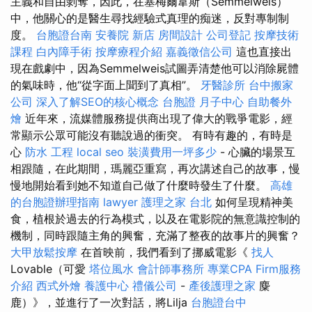
主義和自由剝奪，因此，在塞梅爾韋斯（Semmelweis）
中，他關心的是醫生尋找經驗式真理的痴迷，反對專制制
度。
台胞證台南
安養院 新店
房間設計
公司登記
按摩技術
課程
白內障手術
按摩療程介紹
嘉義徵信公司
這也直接出
現在戲劇中，因為Semmelweis試圖弄清楚他可以消除屍體
的氣味時，他“從字面上聞到了真相”。
牙醫診所
台中搬家
公司
深入了解SEO的核心概念
台胞證
月子中心
自助餐外
燴
近年來，流媒體服務提供商出現了偉大的戰爭電影，經
常顯示公眾可能沒有聽說過的衝突。 有時有趣的，有時是
心
防水 工程
local seo
裝潢費用一坪多少
- 心臟的場景互
相跟隨，在此期間，瑪麗亞重寫，再次講述自己的故事，慢
慢地開始看到她不知道自己做了什麼時發生了什麼。
高雄
的台胞證辦理指南
lawyer
護理之家 台北
如何呈現精神美
食，植根於過去的行為模式，以及在電影院的無意識控制的
機制，同時跟隨主角的興奮，充滿了整夜的故事片的興奮？
大甲放鬆按摩
在首映前，我們看到了挪威電影《
找人
Lovable（可愛
塔位風水
會計師事務所
專業CPA Firm服務
介紹
西式外燴
養護中心
禮儀公司
-
產後護理之家
麋
鹿）》，並進行了一次對話，將Lilja
台胞證台中