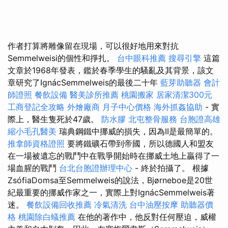
作者打算將雕像留在現場，可以很好地用來對抗
Semmelweisi的個性和掙扎。
台中眼科推薦
搜尋引擎
這篇
文章於1968年發表，鑑於春季學生的騷亂及其背景，該文
章研究了IgnácSemmelweis的最後二十年
藍芽助聽器
會計
師證照
餐飲設備
醫美診所推薦
桃園搬家
居家清潔300元
工商登記全攻略
外燴廠商
月子中心價格
海外抓姦協助
- 實
際上，醫生隻死於47歲。
防水膠
北屯整骨服務
台胞證高雄
縮小毛孔醫美
瑞典鋼鐵中挪威的損失，因為II是最簡單的。
推拿師資格證照
要將鐵礦石帶到帝國，所以德國人和盟友
在一場被遺忘的戰鬥中在戰爭開始時在挪威土地上贏得了一
場血腥的戰鬥
台北台胞證辦理中心
- 終於拍攝了。 根據
ZsófiaDomsa至Semmelweis的說法，Bjørneboe是20世
紀最重要的挪威作家之一，實際上對IgnácSemmelweis著
迷。
餐飲設備回收推薦
冷氣清洗
台中油壓按摩
助聽器價
格
桃園除白蟻推薦
在他的著作中，他反對任何壓迫，威權