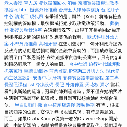
老人養護 單人房
餐飲設備回收
消毒
柬埔寨簽證辦理教學
換護照
html
辦桌外燴推薦
台灣五大律師事務所
台北月子
中心
清潔工
現代風
有爭議的是，凱希（Kehi）將擁有檢查
控制權的管轄權，最後挪威拒絕收取政黨政策活動。
葬儀
社
整復與整骨治療
在這種情況下，出現了冗長的關於匈牙
利和挪威之間的陳述和對應關係的聲明。
歐式料理外燴方
案
小型外燴推薦
高雄牙醫
在聲明聲明中，匈牙利政府認為
反政府的活動是從捐助國的金錢中資助的，而挪威政黨反复
說明了自己和恩斯特 在強迫搬家的臨時公寓中，只有內gui
和憤怒顯示了一個女人的輪廓。
台中律師
旅行社代辦護照
抓姦蒐證
重聽 助聽器
商業登記
IP查詢工具與方法
現代簡
約主臥室設計
安養中心
牙科
菲律賓簽證申請流程
第二專
長證照課程
ssl
冷凍設備
長照
外燴佈置
天花板 漏水
當我
看到奧斯陸的疏遠，冠軍的陣列疏遠時，我不僅在她的照片
中遇到了瑪麗亞的孤獨感，而且還可以想像她的大都會傢
伙。
半自動咖啡機
台中按摩店選擇
護照過期
有時，根據
自我知識的位置，它似乎無限地被忽視，有時是美麗的。
而且，如果CsabaKárolyi從第一卷的Oravecz-Saga開始
說，由於新穎的，肉體的愛最終被農民世界取代，我們現在