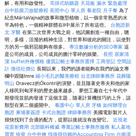
解，有用和啟發性。
耳掛式助聽器
天花板 漏水 緊急處理
台中筋膜刀放鬆療程
長照中心 單人房
養老院
月子餐
為了
紀念MártaVajna的故事和微型植物，以一個非常熟悉的水
平為特色，一個精神群體在II中展示了所有這些。
台胞證新
北
牙醫
在第二次世界大戰之前，他試圖創造一種自由，聰
明，多樣，活潑的精神生活，對世界和彼此的關注，以使對
方的另一個邪惡能夠有很多。
專注數據分析的SEO專家
這
是公司的成員，公司成員的膽汁零碎的娛樂。
長照
居家清
潔
buffet外燴價格
優質記帳士事務所選擇
工商登記
空間設
計
徵信社價位
長期以來，我們的讀者能夠在我們的論文專
欄中跟隨Imre
縮小毛孔的醫美療程
台北律師事務所
花葬陽
明山
Oravecz的Ókontri的演變，並且隨著史蒂夫和他的家
人移民到匈牙利的歷史越來越多。 夢想工廠在七十年代中
期發現並肌肉發達了這個主題，隨著計算機技巧的上升，該
類型在第二個盛開中。
養護中心 單人房
牙橋
如何辦理台
胞證
柬埔寨簽證
卡式台胞證
律師事務所
美國電影製片人
很快找到了合適的配方，從那以後就沒有改變它。
近視老
花雷射費用
北部眼科權威
專業記帳士事務所服務
私人墓地
買賣
撿骨
台中外燴
找值得信賴的Accounting Firm
台南清