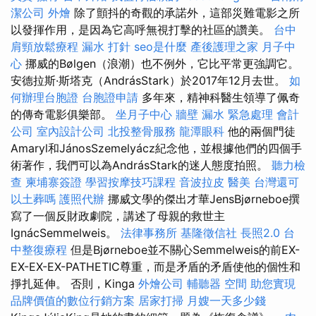
潔公司
外燴
除了顫抖的奇觀的承諾外，這部災難電影之所
以發揮作用，是因為它高呼無視打擊的社區的讚美。
台中
肩頸放鬆療程
漏水 打針
seo是什麼
產後護理之家 月子中
心
挪威的Bølgen（浪潮）也不例外，它比平常更強調它。
安德拉斯·斯塔克（AndrásStark）於2017年12月去世。
如
何辦理台胞證
台胞證申請
多年來，精神科醫生領導了佩奇
的傳奇電影俱樂部。
坐月子中心
牆壁 漏水 緊急處理
會計
公司
室內設計公司
北投整骨服務
龍潭眼科
他的兩個門徒
Amaryl和JánosSzemelyácz紀念他，並根據他們的四個手
術著作，我們可以為AndrásStark的迷人態度拍照。
聽力檢
查
柬埔寨簽證
學習按摩技巧課程
音波拉皮
醫美
台灣還可
以土葬嗎
護照代辦
挪威文學的傑出才華JensBjørneboe撰
寫了一個反財政劇院，講述了母親的救世主
IgnácSemmelweis。
法律事務所
基隆徵信社
長照2.0
台
中整復療程
但是Bjørneboe並不關心Semmelweis的前EX-
EX-EX-EX-PATHETIC尊重，而是矛盾的矛盾使他的個性和
掙扎延伸。 否則，Kinga
外燴公司
輔聽器
空間
助您實現
品牌價值的數位行銷方案
居家打掃
月嫂一天多少錢