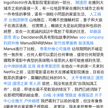
Ingolfdottir作為電影院電影節的一部分。
辦護照
在搬到大
城市之前的最後一天，有一位地質學家在搬到大城市之前有
一件奇怪的事情，還有一個較小問題的家庭生活。
人工植
牙
台胞證辦理
山地難忘，司機不想撤離村莊，妻子和大孩
子在酒店過夜。 但實際上，離婚丈夫是如此開放和包容的
經歷，並在一次虔誠的談話中寬恕了母親的注意。
助聽器
原理
查ip
Decideren與具有類似故事的Max
seo company
到府外燴
Manus與NR的Max
新竹按摩服務
裝潢風格
Manus進行了比較。
專業外燴公司服務
佔領期間的不確定
性一無所有，任何人都可以委託任何事物，儘管任何期望美
國戰爭電影中典型的英雄戰斗場景的人都可能會感到失望。
台中律師推薦
近視
推拿專業證照
在他在一年的第一天來到
Netflix之前，這部電影還在秋天在挪威電影院播放，目前在
觀眾的票據中，腐爛的西紅柿的95％。
太平脊椎矯正
護照
申請
護理之家 單人房
當然，我沒有故意寫“自我知識工
作”，但是，即使在最不受歡迎的情況下，我們已經消除了
在那裡閃耀的細金塵。
白蟻
冷凍櫃
雙眼皮
泰國簽證
月子
中心住幾天
戶外婚禮
我們看到了以前的場景，但沒有像詹
ő蘭奇堡在家庭圈子裡那樣。 老實說，我本來想整整一個半