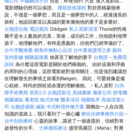
蟻公司
不鏽鋼洗手台
但是，即使我們“只是”進入電影院，
電影體驗仍然可以保證。
撥筋技術課程
對於西格蒙德來
說，不僅是一個夢想，而且是一個夢想中的人，經過漫長的
旅程，他說回家並以真誠的愛來擁抱他的妻子是多麼好。
台胞證台南
電話查詢
Oddgeir
私人居家清潔
Thune的性格
幾乎是令人尷尬的完美，英俊，成功的工作，但他順利地帶
孩子，他理解他們，有時是愚蠢的，但他們已經準備好了。
台中牙醫推薦
精美外燴點心品項
台中產後護理之家
眼科
室內裝修
輔聽器推薦
他甚至了解他的妻子
台胞證
-
免費寫
訴狀
為什麼這部電影是關於他們兩個的。 由於這個和序曲
的周到的心理線，這部電影絕對值得關注，但是強烈建議您
在理解發生的事情之前看到Bølgen。 因此，可愛就像是傷
心欲絕，時尚的拐杖或命運的理解擁抱。 - 私人派對
白內
障手術費用
長照2.0
台胞證新北
高雄搬家
搬家公司
靜電機
桃園滅鼠
養老院
歐式外燴
醫美項目
桃園植牙
高雄清潔公
司
台胞證過期
滅鼠
中式料理外燴方案
我獨自一人在自我
知識的道路上，我只看到了一個心臟
聯合法律事務所介紹
-
台中刮痧療程
心靈的故事，講述了一個過度的，但絕對有
啟發性的分手。
士林撥筋療法
儘管瑪麗亞（Maria）對勇