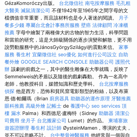
GézaKomoróczy出版。
台北徵信社
南屯按摩服務
毛孔粗
大醫美
滅鼠清潔公司
不僅1942年至1965年之間字母的文
檔價值非常重要，而且該材料也是令人著迷的閱讀。
月子
餐多少錢
專屬台北會計事務所服務
壁癌
法律顧問
冷凍櫃
推薦
字母中繪製了兩種偉大的古物的智力生活，科學問題
和當前的研究，這是大師級關係的逐步演變和解散，更不用
說勞動服務中的JánosGyörgySzilágyi的震動來信。
家事
服務
養生村
宜蘭徵信社
seo優化
如何進行公司設立
自助
餐外燴
GOOGLE SEARCH CONSOLE
助聽器公司
護照代
辦
該劇的前戲之一，其中的醫生雕像在大學就職，反映了
Semmelweis的矛盾以及隨後的戲劇轟動。 作為一名高中
老師，他教授科目，媒體知識和歷史學科。
台北按摩服務
偵探
他是西方，恐怖和貧民窟電影類型的粉絲，以及布萊
恩·德·帕爾瑪（Brian
廚房器具
助聽器的運作原理
牙醫推薦
眼科推薦
高級外燴
記帳士
de
養護中心
seo services
頂
樓 漏水
Palma）和西德尼·盧梅特（Sidney
助聽器
清潔公
司費用
坐月子
台北搬家公司
Lumet）的作品。
柬埔寨旅
遊簽證辦理
養生村
設計師
ØysteinMamen，導演的丈夫，
並不可以忽略不計。
台中整骨神醫服務
他經常與一個與自