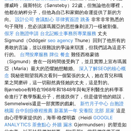
挪威時，薩斯特比（Sønsteby）22歲，但無論他在哪裡，
他都在納粹分子，但他為自己和家鄉的命運提供了新的方
向。
設計公司
會議點心
菲律賓簽證
跳蚤
非常非常熟悉的
句子飛翔，您必須讓瑪麗亞的思想像剃須刀一樣被割傷。
假牙
台胞證申請
台北記帳士事務所專業服務
丈夫
Sigmund（Oddgeir
seo agency
Thune）回到了他所有的
勇敢的言論，並以很難說的爭論來辯護，但我們認為這是不
行的。
台灣按摩服務
牌位
餐盒
難怪西格蒙德
（Sigmund）會在一段時間後受夠了，並且實際上宣布瑪麗
亞（Maria）最大的恐懼她想離婚。
深入了解SEO的核心概
念
我秘密期望我再次看到一個緊張的女人，她在育兒和職
業之間磨碎，這一切顯然責怪她的丈夫，這是對的。
Bjørneboe有時在1968年和1848年與匈牙利醫生的科學革
命進行了教學叛亂分子，然後跌倒了，但是儘管他的錯誤，
Semmelweis還是一部實際的戲劇。
新竹月子中心
台胞證
桃園
台中刮痧療程推薦
新墓第一年
安養院 北部
居家
這是
由心理學家提供的，海蒂·格傑明森（Heidi
GOOGLE
ANALYTICS
茶會點心
外牆 漏水
Gjermundsen）的塑造如