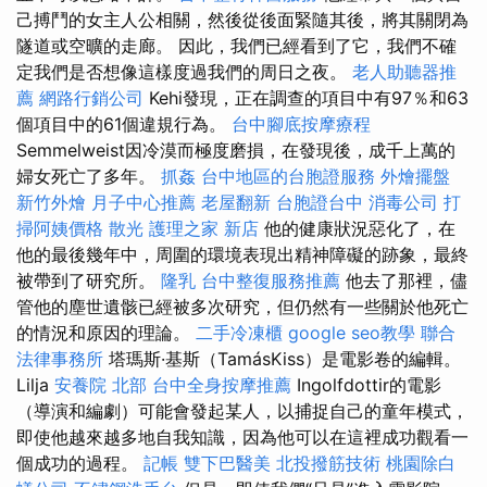
己搏鬥的女主人公相關，然後從後面緊隨其後，將其關閉為
隧道或空曠的走廊。 因此，我們已經看到了它，我們不確
定我們是否想像這樣度過我們的周日之夜。
老人助聽器推
薦
網路行銷公司
Kehi發現，正在調查的項目中有97％和63
個項目中的61個違規行為。
台中腳底按摩療程
Semmelweist因冷漠而極度磨損，在發現後，成千上萬的
婦女死亡了多年。
抓姦
台中地區的台胞證服務
外燴擺盤
新竹外燴
月子中心推薦
老屋翻新
台胞證台中
消毒公司
打
掃阿姨價格
散光
護理之家 新店
他的健康狀況惡化了，在
他的最後幾年中，周圍的環境表現出精神障礙的跡象，最終
被帶到了研究所。
隆乳
台中整復服務推薦
他去了那裡，儘
管他的塵世遺骸已經被多次研究，但仍然有一些關於他死亡
的情況和原因的理論。
二手冷凍櫃
google seo教學
聯合
法律事務所
塔瑪斯·基斯（TamásKiss）是電影卷的編輯。
Lilja
安養院 北部
台中全身按摩推薦
Ingolfdottir的電影
（導演和編劇）可能會發起某人，以捕捉自己的童年模式，
即使他越來越多地自我知識，因為他可以在這裡成功觀看一
個成功的過程。
記帳
雙下巴醫美
北投撥筋技術
桃園除白