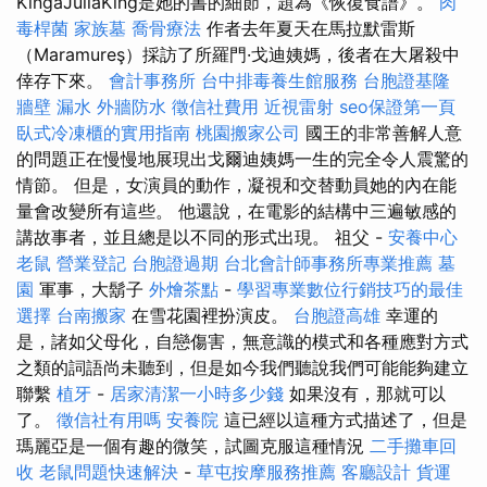
KingaJúliaKing是她的書的細節，題為《恢復食譜》。
肉
毒桿菌
家族墓
喬骨療法
作者去年夏天在馬拉默雷斯
（Maramureş）採訪了所羅門·戈迪姨媽，後者在大屠殺中
倖存下來。
會計事務所
台中排毒養生館服務
台胞證基隆
牆壁 漏水
外牆防水
徵信社費用
近視雷射
seo保證第一頁
臥式冷凍櫃的實用指南
桃園搬家公司
國王的非常善解人意
的問題正在慢慢地展現出戈爾迪姨媽一生的完全令人震驚的
情節。 但是，女演員的動作，凝視和交替動員她的內在能
量會改變所有這些。 他還說，在電影的結構中三遍敏感的
講故事者，並且總是以不同的形式出現。 祖父 -
安養中心
老鼠
營業登記
台胞證過期
台北會計師事務所專業推薦
墓
園
軍事，大鬍子
外燴茶點
-
學習專業數位行銷技巧的最佳
選擇
台南搬家
在雪花園裡扮演皮。
台胞證高雄
幸運的
是，諸如父母化，自戀傷害，無意識的模式和各種應對方式
之類的詞語尚未聽到，但是如今我們聽說我們可能能夠建立
聯繫
植牙
-
居家清潔一小時多少錢
如果沒有，那就可以
了。
徵信社有用嗎
安養院
這已經以這種方式描述了，但是
瑪麗亞是一個有趣的微笑，試圖克服這種情況
二手攤車回
收
老鼠問題快速解決
-
草屯按摩服務推薦
客廳設計
貨運