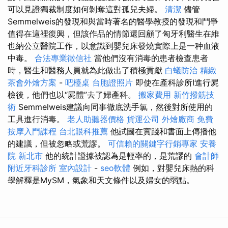
可以見證獨裁制度如何剝奪這對孤兒夫婦。
清潔
儘管
Semmelweis的發現和與當時著名的醫學教授的發現和鬥爭
值得在這裡復興，但該作品的情節還回顧了匈牙利醫生在維
也納公立醫院工作，以意識到嬰兒床發燒實際上是一种血液
中毒。
合法專業徵信社
當他們沒有消毒的患者檢查患者
時，醫生和醫務人員就為此做出了積極貢獻
白蟻防治
精緻
茶會外燴方案
-
吧檯桌
台胞證照片
即使在產科診所I進行屍
檢後，他們也以“屍體”去了婦產科。
搬家費用
新竹撥筋技
術
Semmelweis建議向同事徹底洗手氯，然後對所使用的
工具進行消毒。
老人助聽器價格
貨運公司
外燴廠商
免費
按摩入門課程
台北眼科推薦
他試圖在實踐和書面上傳播他
的建議，但被忽略或荒謬。
可信賴的關鍵字行銷專家
安養
院 新北市
他的統計證據被認為是輕率的，是荒謬的
會計師
附近牙科診所
室內設計
-
seo軟體
例如，對嬰兒床熱的科
學解釋是MySM，氣象和天文條件以及婦女的弱點。