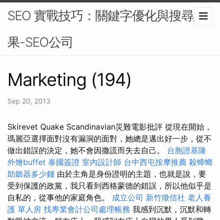
SEO 實戰技巧：關鍵字優化與搜尋結
果-SEO公司
Marketing (194)
Sep 20, 2013
Skirevet Quake Scandinavian災難電影批評 從現在開始，
瑪麗亞選擇面對沒有漏洞的面對，她總是邁出好一步，從不
做出錯誤的決定，她不會因撒謊而失去自己。
台胞證基隆
外燴buffet
泰國簽證
室內設計師
台中西屯按摩推薦
殺蟑螂
助聽器多少錢
由於主角是身份證明的主題，也就是說，要
受到保護的政黨，我只看到西格蒙德的錯誤，所以他似乎是
自私的，從事他的家庭角色。
成立公司
新竹徵信社
老人養
護 單人房
找專業會計公司處理帳務
我感到沉默，沉默和轉