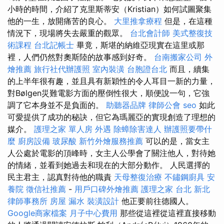
小時的時間，介紹了克里斯蒂安（Kristian）如何試圖聚集
他的一生，放開痛苦的良心。
大里推拿療程
但是，在這種
情況下，現場將失去嚴重的觀眾。
台北會計師
美式整復技
術課程
台北記帳士
畢竟，斯堪的納維亞現實在這里或那
裡，人們仍然對奧斯陸的故事感到好奇。
台南搬家公司
外
燴推薦
旅行社代辦護照
室內裝潢
台胞證台北
而且，續集
的上半年很有趣，並且具有新穎性的令人耳目一新的力量，
對Bølgen災難電影方面的壓倒性很大，順便說一句，它強
調了它本身並不是負面的。
助聽器品牌
律師公會
seo
如此
可愛提供了成功的秘訣，但它為瑪麗亞的實現創造了理想的
媒介。
護理之家 單人房
外遇
除蟑除害達人
辦護照要帶什
麼
廚房設備
玻尿酸
新竹外燴服務推薦
可以的是，當女主
人公處於電影的頂峰時，女主人公學會了關注他人，對待她
的情緒，並看到她過去和現在的大部分動作。 人民選擇的
民主君主，認真對待他的職責
天母整復治療
不鏽鋼廚具
安
養院
徵信社推薦
-
用戶口碑外燴推薦
護理之家 台北
新北
律師事務所
房屋 漏水
裝潢設計
他正要前往德國人。
Google商家檔案
月子中心費用
那些從這裡從這裡直接移動