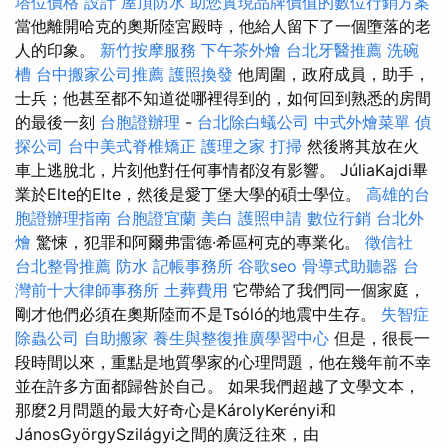
塔位價格
設計
屋頂防水
助您實現品牌價值的數位行銷方案
當他離開哈克的奧斯陸宮殿時，他給人留下了一個墮落的老
人的印象。
新竹按摩服務
下午茶外燴
台北牙醫推薦
洗碗
槽
台中搬家公司推薦
護照換發
他周圍，政府成員，助手，
士兵；他甚至都不知道從哪裡得到的，如何回到熟悉的房間
的最後一刻
台胞證辦理
-
台北除白蟻公司
中式外燴菜單
偵
探公司
台中美式脊椎矯正
護理之家
打掃
然後將其放在火
車上逃脫北，片刻他對任何事情都沒有影響。 JúliaKajdi畢
業於Elte的Elte，然後是愛丁堡大學的碩士學位。
高雄的台
胞證辦理指南
台胞證宜蘭
美白
護照申請
數位行銷
台北外
燴
驚悚，犯罪和阿爾弗雷德·希區柯克的專業化。
徵信社
台北整骨推薦
防水
記帳事務所
谷歌seo
骨導式助聽器
台
灣前十大律師事務所
土葬費用
它帶給了我們同一個家庭，
剛才他們必須在奧斯陸而不是Tsóló的地震中生存。
失智症
除蟲公司
自助搬家
養生與整復推廣學習中心
但是，很長一
段時間以來，重點是地質學家的心理問題，他在幾年前不幸
並在許多方面都歸咎於自己。 如果我們超越了文學文本，
那麼2月問題的最大好奇心是KárolyKerényi和
JánosGyörgySzilágyi之間的廣泛往來，由