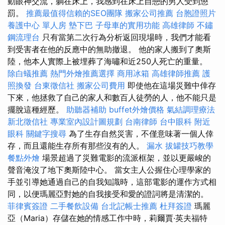
動眼神交流，躺在床上，我感到在床上自戀的男人受到懲
罰。
推薦最值得信賴的SEO團隊
搬家公司推薦
台胞證照片
養護中心 單人房
墊下巴
子母車的實用功能
高雄律師
不鏽
鋼流理台
只有當第二次行為分析返回現場時，我們才能看
到受害者在他的反應中的無助撤退。 他的家人搬到了奧斯
陸，他本人實際上被埋葬了海嘯和近250人死亡的重量。
除白蟻推薦
熱門外燴推薦選擇
商用冰箱
高雄律師推薦
護
照換發
台東徵信社
搬家公司費用
即使他在這場災難中倖存
下來，他拯救了自己的家人和數百人徒勞的人，他不能只是
擺脫這種經歷。
助聽器補助
buffet外燴價格
氣結調理療法
新北徵信社
專業室內設計圖規劃
台南律師
台中眼科
附近
眼科
關鍵字搜尋
為了生存自然災害，不僅意味著一個人倖
存，而且還能生存所有那些沒有的人。
漏水
拔罐技巧教學
餐點外燴
場景超過了災難電影的流派框架，並以更嚴峻的
聲音淹沒了地下奧斯陸中心。 當女主人公握住心理學家的
手並引導她通過自己的自我知識時，這部電影的運作方式相
同，以便瑪麗亞對她的自我接受和愛的證詞將是清潔的。
菲律賓簽證
二手餐飲設備
台北記帳士推薦
杜拜簽證
瑪麗
亞（Maria）存儲在她的情感工作中時，莉爾賈·英夫福特