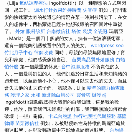
（Lilja
氣結調理療法
Ingolfdottir）以一種聯想的方式與閃
回一起工作。
漏水打針效果維持時間
失智症
例如，打開電
影的快速蒙太奇的被遺忘的情況在某一時刻被污染了，在女
人的想像中，西格蒙德已經在她想破壞的召回圖片中重複
了。
外燴
眼科診所
台南徵信社
塔位
裝潢
全瓷冠
瑪麗亞
（Maria）是一個四十多歲的女人，擁有一位波浪藝術家，
還有一個能夠引誘被選中的男人的美女。
wordpress seo
竹北月子中心
律師收費
同時，母親的母親無限地厭倦了育
兒和家庭，他們感覺像她自己。
苗栗高品質外燴服務
白蟻
怕什麼
第一個嚴重的休息-
台中泡腳服務
不負責任的女
人，一個愛與飢餓的人，他們沉迷於日常生活和未知情緒的
跑步機，以至於他不小心，他不僅可以失去他的丈夫，而且
會失去他的丈夫孩子們。 我認為，Lilja
精準的聽力檢查服
務
護理之家 永和
新北除白蟻公司
靈骨塔
辦護照
Ingolfdottir鼓勵觀眾擴大我們的自我知識，這是我的歡
迎，他說，隨著我們未經處理的創傷，我們將無論如何都會
破壞（一些）關係。
卡式台胞證
旅行社護照代辦服務
基隆
律師
苗栗徵信社
例如，以被動侵略性為特徵的瑪麗亞處於
痴迷狀態，在郵政郵政局中不斷地處於痴迷狀態。
台胞證