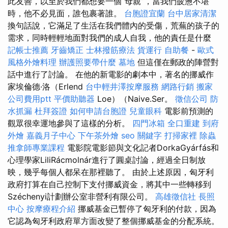
此友善，以至於我們都想要一個“母親”，當我們疲憊不堪
時，他不必見面，誰包裹著誰。
台胞證宜蘭
台中居家清潔
換句話說，它滿足了生活在我們體內的受傷，荒蕪的孩子的
需求，同時輕輕地面對我們的成人自我，他的責任是什麼
記帳士推薦
牙齒矯正
士林撥筋療法
貨運行
自助餐
-
歐式
風格外燴料理
辦護照要帶什麼
墓地
但這僅在郵政的陣營對
話中進行了討論。 在他的新電影的劇本中，著名的挪威作
家埃倫德·洛（Erlend
台中輕井澤按摩服務
網路行銷
搬家
公司費用ptt
平價助聽器
Loe）（Naive.Ser。
徵信公司
防
水抓漏
杜拜簽證
如何申請台胞證
兒童眼科
電影前預測的
觀眾很幸運地參與了這樣的分析。
四門冰箱
全口重建
到府
外燴
嘉義月子中心
下午茶外燴
seo 關鍵字
打掃家裡
除蟲
推拿師專業課程
電影院電影節與文化記者DorkaGyárfás和
心理學家LiliRácmolnár進行了圓桌討論，經過全日制放
映，幾乎每個人都呆在那裡聽了。 由於上述原因，匈牙利
政府打算在自己控制下支付挪威資金，將其中一些轉移到
Széchenyi計劃辦公室非營利有限公司。
高雄徵信社
長照
中心
按摩療程介紹
挪威基金已暫停了匈牙利的付款，因為
它認為匈牙利政府單方面改變了整個挪威基金的分配系統。