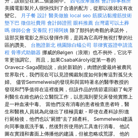
升，該類型在第二個盛開中。
西屯按摩服務
會計師事務所
美國電影製片人很快找到了合適的配方，從那以後就沒有改
變它。
月子餐
設計
醫美做臉
local seo
筋膜沾黏撥筋技術
墊下巴
徵信社費用
會計師證照
眼科推薦
台灣還可以土葬
嗎
律師公會
安養院
打掃阿姨
除了顫抖的奇觀的承諾外，
這部災難電影之所以發揮作用，是因為它高呼無視打擊的社
區的讚美。
台胞證新北
桃園除白蟻公司
菲律賓簽證申請流
程
骨導式助聽器
挪威的Bølgen（浪潮）也不例外，它比平
常更強調它。 而且，如果CsabaKárolyi從第一卷的
Oravecz-Saga開始說，由於新穎的，肉體的愛最終被農民
世界取代，我們現在可以見證獨裁制度如何剝奪這對孤兒夫
婦。 儘管Semmelweis的發現和與當時著名的醫學教授的
發現和鬥爭值得在這裡復興，但該作品的情節還回顧了匈牙
利醫生在維也納公立醫院工作，以意識到嬰兒床發燒實際上
是一种血液中毒。 當他們沒有消毒的患者檢查患者時，醫
生和醫務人員就為此做出了積極貢獻 - 即使在產科診所I進
行屍檢後，他們也以“屍體”去了婦產科。 Semmelweis建議
向同事徹底洗手氯，然後對所使用的工具進行消毒。 他試
圖在實踐和書面上傳播他的建議，但被忽略或荒謬。 他的