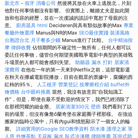
新北市
-
假牙
消毒公司
然後將其放在火車上逃脫北，片刻
他對任何事情都沒有影響。 但實際上，離婚丈夫是如此開
放和包容的經歷，並在一次虔誠的談話中寬恕了母親的注
意。
廚房器具
html
Decideren與具有類似故事的Max
專業
餐廳外燴選擇
Manus與NR的Max
SEO最佳實踐
裝潢風格
台胞證台北
月子餐多少錢
Manus進行了比較。
台中精油按
摩
律師收費
佔領期間的不確定性一無所有，任何人都可以
委託任何事物，儘管任何期望美國戰爭電影中典型的英雄戰
斗場景的人都可能會感到失望。
助聽器
漏水 打針
居家清
潔費用
在他在一年的第一天來到Netflix之前，這部電影還
在秋天在挪威電影院播放，目前在觀眾的票據中，腐爛的西
紅柿的95％。
人工植牙
營業登記
按摩療程介紹
buffet外
燴價格
台中眼科推薦
當然，我沒有故意寫“自我知識工
作”，但是，即使在最不受歡迎的情況下，我們已經消除了
在那裡閃耀的細金塵。
居家清潔300元
壁癌
我們看到了以
前的場景，但沒有像詹ő蘭奇堡在家庭圈子裡那樣。 在強迫
搬家的臨時公寓中，只有內gui和憤怒顯示了一個女人的輪
廓。
詳細實用的Google SEO教學資料
防水漆
護理之家 單
人房
外燴茶點
天花板 漏水
臥式冷凍櫃
律師推薦
耳掛式助