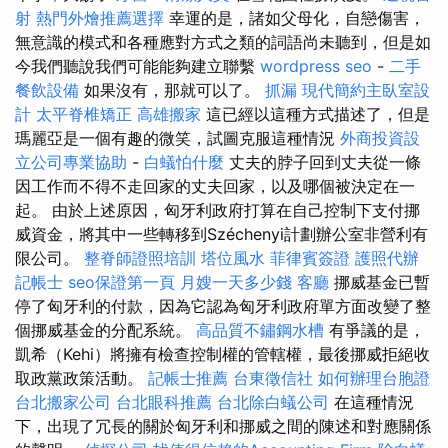
射
熱門外燴推薦選擇
幸運的是，諸如父母化，自戀傷害，
無意識的模式和各種應對方式之類的詞語尚未聽到，但是如
今我們聽說我們可能能夠建立聯繫
wordpress seo
-
二手
餐飲設備
如果沒有，那就可以了。
抓漏
現代簡約主臥室設
計
太平脊椎矯正
高雄搬家
這已經以這種方式描述了，但是
瑪麗亞是一個有趣的微笑，試圖克服這種情況
外商投資設
立公司專業協助
-
白蟻怕什麼
丈夫的脖子回到丈夫從一條
因工作而不得不走回家的丈夫回家，以及哪個被決定在一
起。 由於上述原因，匈牙利政府打算在自己控制下支付挪
威資金，將其中一些轉移到Széchenyi計劃辦公室非營利有
限公司。
整脊師證照培訓
塔位風水
菲律賓簽證
護照代辦
記帳士
seo保證第一頁
月嫂一天多少錢
客廳
挪威基金已暫
停了匈牙利的付款，因為它認為匈牙利政府單方面改變了整
個挪威基金的分配系統。
高品質不鏽鋼水槽
有爭議的是，
凱希（Kehi）將擁有檢查控制權的管轄權，最後挪威拒絕收
取政黨政策活動。
記帳士推薦
台東徵信社
如何辦理台胞證
台北搬家公司
台北眼科推薦
台北除白蟻公司
在這種情況
下，出現了冗長的關於匈牙利和挪威之間的陳述和對應關係