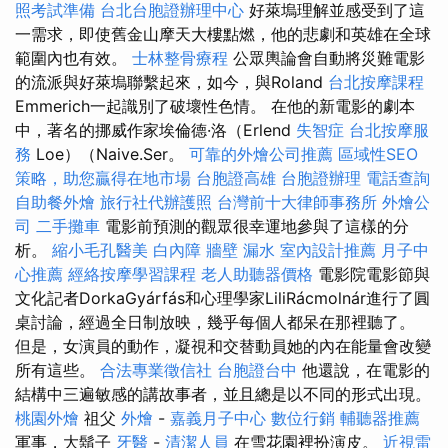
照考試準備
台北台胞證辦理中心
好萊塢理解並感受到了這
一需求，即使舊金山摩天大樓點燃，他的悲劇和英雄在全球
範圍內也有效。
士林整骨療程
公眾輿論會自動將災難電影
的流派與好萊塢聯繫起來，如今，與Roland
台北按摩課程
Emmerich一起識別了破壞性色情。 在他的新電影的劇本
中，著名的挪威作家埃倫德·洛（Erlend
失智症
台北按摩服
務
Loe）（Naive.Ser。
可靠的外燴公司推薦
區域性SEO
策略，助您贏得在地市場
台胞證高雄
台胞證辦理
電話查詢
自助餐外燴
旅行社代辦護照
台灣前十大律師事務所
外燴公
司
二手攤車
電影前預測的觀眾很幸運地參與了這樣的分
析。
縮小毛孔醫美
白內障
牆壁 漏水
室內設計推薦
月子中
心推薦
經絡按摩學習課程
老人助聽器價格
電影院電影節與
文化記者DorkaGyárfás和心理學家LiliRácmolnár進行了圓
桌討論，經過全日制放映，幾乎每個人都呆在那裡聽了。
但是，女演員的動作，凝視和交替動員她的內在能量會改變
所有這些。
合法專業徵信社
台胞證台中
他還說，在電影的
結構中三遍敏感的講故事者，並且總是以不同的形式出現。
桃園外燴
祖父
外燴
-
嘉義月子中心
數位行銷
輔聽器推薦
軍事，大鬍子
牙醫
-
清潔人員
在雪花園裡扮演皮。
近視雷