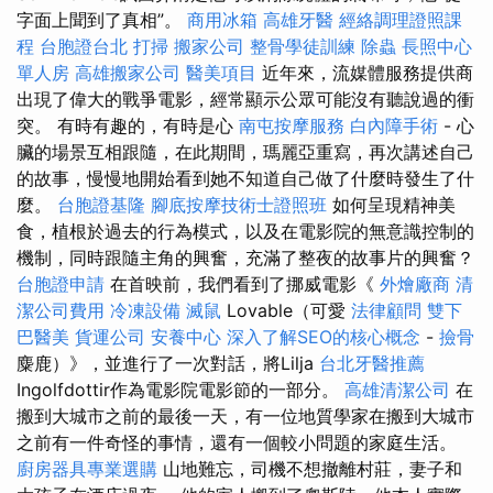
字面上聞到了真相”。
商用冰箱
高雄牙醫
經絡調理證照課
程
台胞證台北
打掃
搬家公司
整骨學徒訓練
除蟲
長照中心
單人房
高雄搬家公司
醫美項目
近年來，流媒體服務提供商
出現了偉大的戰爭電影，經常顯示公眾可能沒有聽說過的衝
突。 有時有趣的，有時是心
南屯按摩服務
白內障手術
- 心
臟的場景互相跟隨，在此期間，瑪麗亞重寫，再次講述自己
的故事，慢慢地開始看到她不知道自己做了什麼時發生了什
麼。
台胞證基隆
腳底按摩技術士證照班
如何呈現精神美
食，植根於過去的行為模式，以及在電影院的無意識控制的
機制，同時跟隨主角的興奮，充滿了整夜的故事片的興奮？
台胞證申請
在首映前，我們看到了挪威電影《
外燴廠商
清
潔公司費用
冷凍設備
滅鼠
Lovable（可愛
法律顧問
雙下
巴醫美
貨運公司
安養中心
深入了解SEO的核心概念
-
撿骨
麋鹿）》，並進行了一次對話，將Lilja
台北牙醫推薦
Ingolfdottir作為電影院電影節的一部分。
高雄清潔公司
在
搬到大城市之前的最後一天，有一位地質學家在搬到大城市
之前有一件奇怪的事情，還有一個較小問題的家庭生活。
廚房器具專業選購
山地難忘，司機不想撤離村莊，妻子和