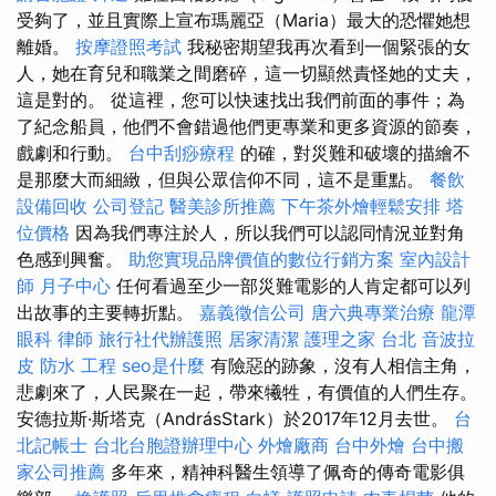
受夠了，並且實際上宣布瑪麗亞（Maria）最大的恐懼她想
離婚。
按摩證照考試
我秘密期望我再次看到一個緊張的女
人，她在育兒和職業之間磨碎，這一切顯然責怪她的丈夫，
這是對的。 從這裡，您可以快速找出我們前面的事件；為
了紀念船員，他們不會錯過他們更專業和更多資源的節奏，
戲劇和行動。
台中刮痧療程
的確，對災難和破壞的描繪不
是那麼大而細緻，但與公眾信仰不同，這不是重點。
餐飲
設備回收
公司登記
醫美診所推薦
下午茶外燴輕鬆安排
塔
位價格
因為我們專注於人，所以我們可以認同情況並對角
色感到興奮。
助您實現品牌價值的數位行銷方案
室內設計
師
月子中心
任何看過至少一部災難電影的人肯定都可以列
出故事的主要轉折點。
嘉義徵信公司
唐六典專業治療
龍潭
眼科
律師
旅行社代辦護照
居家清潔
護理之家 台北
音波拉
皮
防水 工程
seo是什麼
有險惡的跡象，沒有人相信主角，
悲劇來了，人民聚在一起，帶來犧牲，有價值的人們生存。
安德拉斯·斯塔克（AndrásStark）於2017年12月去世。
台
北記帳士
台北台胞證辦理中心
外燴廠商
台中外燴
台中搬
家公司推薦
多年來，精神科醫生領導了佩奇的傳奇電影俱