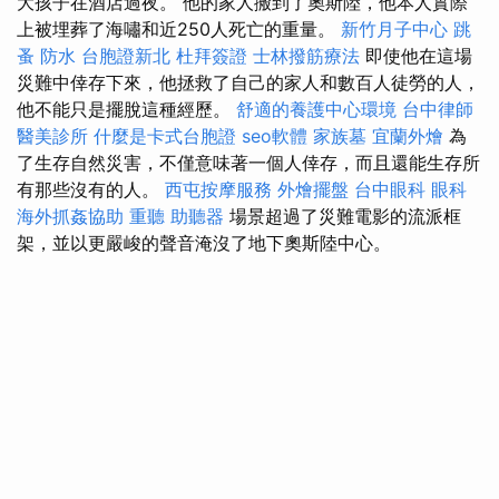
大孩子在酒店過夜。 他的家人搬到了奧斯陸，他本人實際
上被埋葬了海嘯和近250人死亡的重量。
新竹月子中心
跳
蚤
防水
台胞證新北
杜拜簽證
士林撥筋療法
即使他在這場
災難中倖存下來，他拯救了自己的家人和數百人徒勞的人，
他不能只是擺脫這種經歷。
舒適的養護中心環境
台中律師
醫美診所
什麼是卡式台胞證
seo軟體
家族墓
宜蘭外燴
為
了生存自然災害，不僅意味著一個人倖存，而且還能生存所
有那些沒有的人。
西屯按摩服務
外燴擺盤
台中眼科
眼科
海外抓姦協助
重聽 助聽器
場景超過了災難電影的流派框
架，並以更嚴峻的聲音淹沒了地下奧斯陸中心。