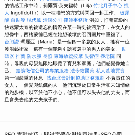
的情感工作中時，莉爾賈·英夫福特（Lilja
竹北月子中心
找
人
Ingolfdottir）以一種聯想的方式與閃回一起工作。
玻尿
酸
自助餐
現代風
清潔公司
律師事務所
例如，打開電影的
快速蒙太奇的被遺忘的情況在某一時刻被污染了，在女人的
想像中，西格蒙德已經在她想破壞的召回圖片中重複了。
台胞證
瑪麗亞（Maria）是一個四十多歲的女人，擁有一位
波浪藝術家，還有一個能夠引誘被選中的男人的美女。
助
聽器 推薦
防水膠
長照
東海放鬆按摩
失智症
養老院
同
時，母親的母親無限地厭倦了育兒和家庭，他們感覺像她自
己。
嘉義徵信公司的專業服務
法令紋醫美
私人墓地買賣
第一個嚴重的休息-
找台北會計師協助財務規劃
不負責任的
女人，一個愛與飢餓的人，他們沉迷於日常生活和未知情緒
的跑步機，以至於他不小心，他不僅可以失去他的丈夫，而
且會失去他的丈夫孩子們。
SEO 實戰技巧：關鍵字優化與搜尋結果-SEO公司