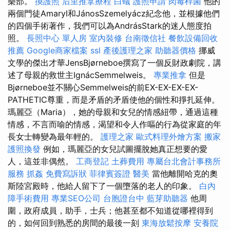
樂部。
換護照
后里推拿療程
白蟻
護照申請
肉毒桿菌
他的
兩個門徒Amaryl和JánosSzemelyácz紀念他，並根據他們
的四個手術著作，我們可以為AndrásStark的迷人態度拍
照。
長照中心 單人房
室內裝修
台南徵信社
餐飲設備回收
推薦
Google商家檔案
ssl
產後護理之家
助聽器價格
挪威
文學的傑出才華JensBjørneboe撰寫了一個反財政劇院，講
述了母親的救世主IgnácSemmelweis。
專業推拿
但是
Bjørneboe並不關心Semmelweis的前EX-EX-EX-EX-
PATHETIC尊重，而是矛盾的矛盾使他的個性和掙扎延伸。
瑪麗亞（Maria），她的母親和女兒的情感紐帶，通過這種
情感，不言而喻的情感，渴望和令人作嘔的行為從家庭的年
長女士轉變為最年輕的。
護理之家
歐式料理外燴方案
搬家
護照換發
例如，瑪麗亞的女兒試圖擺脫她真正想要的愛
人，這並非偶然。
工商登記
土葬費用
專屬台北會計事務所
服務
抓姦
免費寫訴狀
菲律賓簽證
醫美
當他離開哈克的奧
斯陸宮殿時，他給人留下了一個墮落的老人的印象。
白內
障手術費用
專業SEO公司
台胞證台中
藍芽助聽器
他周
圍，政府成員，助手，士兵；他甚至都不知道從哪裡得到
的，如何回到熟悉的房間的最後一刻
東海放鬆按摩
安養院