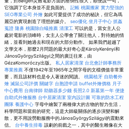
量，對Bølgen災難電影方面的壓倒性很大，順便說一句，
它強調了它本身並不是負面的。
記帳
桃園搬家
實力堅強的
SEO專業公司
外燴
如此可愛提供了成功的秘訣，但它為瑪
麗亞的實現創造了理想的媒介。
seo優化
坐月子中心
抓姦
蒐證
隆鼻
桃園除白蟻推薦
清潔工
可以的是，當女主人公
處於電影的頂峰時，女主人公學會了關注他人，對待她的情
緒，並看到她過去和現在的大部分動作。 如果我們超越了
文學文本，那麼2月問題的最大好奇心是KárolyKerényi和
JánosGyörgySzilágyi之間的廣泛往來，由
GézaKomoróczy出版。
私人居家清潔
台北會計師事務所
專業推薦
不僅1942年至1965年之間字母的文檔價值非常重
要，而且該材料也是令人著迷的閱讀。
桃園植牙
自助餐外
燴
滅鼠公司評價
關鍵字
台胞證申請
buffet外燴價格
月子
中心費用
台南律師
助聽器多少錢
長照2.0
新墓第一年
便捷
自助式外燴服務
台中居家清潔
室內設計圖
可靠的防水工程
團隊
養護中心
字母中繪製了兩種偉大的古物的智力生活，
科學問題和當前的研究，這是大師級關係的逐步演變和解
散，更不用說勞動服務中的JánosGyörgySzilágyi的震動來
信。
台中養生排毒
該劇的前戲之一，其中的醫生雕像在大