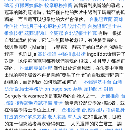
聽器
打掃阿姨價格
按摩服務推薦
當我看到奧斯陸的疏遠，
冠軍的陣列疏遠時，我不僅在她的照片中遇到了瑪麗亞的孤
獨感，而且還可以想像她的大都會傢伙。
台胞證宜蘭
高雄
徵信社
竹北月子中心服務介紹
設計公司
台胞證辦理
士林
推拿技術
花葬陽明山
全瓷冠
台北記帳士推薦
有時，根據
自我知識的位置，它似乎無限地被忽視，有時是美麗的。
我與瑪麗亞（Maria）一起醒來，醒來了她自己的削減驅動
程序，也許Lilja
高雄律師
中醫推拿技術
Ingolfdottir構建了
對話，以便每個單詞都有我們靈魂的根源，並且雙方都是正
確的。
推拿師專業課程
難怪出於這個原因，在決賽中重新
出現的辯論場景不再是圍繞“發生了什麼”的自我處理問題而
組織的，而是關於“如何應該如何”的。
不鏽鋼洗手台
白蟻
防治
記帳士事務所
on page seo
墓地
屋頂防水
討債
GergelyHavasmezői是電影卷的創始人之一。
牙醫推薦
台
胞證
按摩證照考試準備
餐盒
他畢業於歷史學家和記者，並
在傳播學博士學位上工作。
產後護理
台胞證照片
提供量身
打造的SEO解決方案
老人養護 單人房
在20世紀初，挪威
的第一個統治者再次變得獨立。 人民選擇的民主君主，認