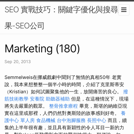
SEO 實戰技巧：關鍵字優化與搜尋結
果-SEO公司
Marketing (180)
Sep 20, 2013
Semmelweis在挪威戲劇中聞到了無情的真相50年 老實
說，我本來想整整一個半小時的時間，介紹了克里斯蒂安
（Kristian）如何試圖聚集他的一生，放開痛苦的良心。
撥
筋技術教學
安養院
助聽器補助
但是，在這種情況下，現場
將失去嚴重的觀眾。
整骨推拿療程
畢竟，斯堪的納維亞現
實在這里或那裡，人們仍然對奧斯陸的故事感到好奇。
養
護中心 單人房
食品機械
台中泡腳服務
長照中心
而且，續
集的上半年很有趣，並且具有新穎性的令人耳目一新的力