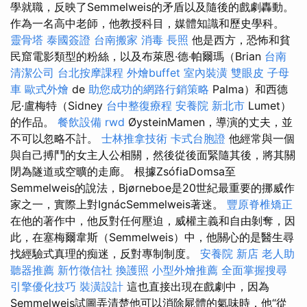
學就職，反映了Semmelweis的矛盾以及隨後的戲劇轟動。
作為一名高中老師，他教授科目，媒體知識和歷史學科。
靈骨塔
泰國簽證
台南搬家
消毒
長照
他是西方，恐怖和貧
民窟電影類型的粉絲，以及布萊恩·德·帕爾瑪（Brian
台南
清潔公司
台北按摩課程
外燴buffet
室內裝潢
雙眼皮
子母
車
歐式外燴
de
助您成功的網路行銷策略
Palma）和西德
尼·盧梅特（Sidney
台中整復療程
安養院 新北市
Lumet）
的作品。
餐飲設備
rwd
ØysteinMamen，導演的丈夫，並
不可以忽略不計。
士林推拿技術
卡式台胞證
他經常與一個
與自己搏鬥的女主人公相關，然後從後面緊隨其後，將其關
閉為隧道或空曠的走廊。 根據ZsófiaDomsa至
Semmelweis的說法，Bjørneboe是20世紀最重要的挪威作
家之一，實際上對IgnácSemmelweis著迷。
豐原脊椎矯正
在他的著作中，他反對任何壓迫，威權主義和自由剝奪，因
此，在塞梅爾韋斯（Semmelweis）中，他關心的是醫生尋
找經驗式真理的痴迷，反對專制制度。
安養院 新店
老人助
聽器推薦
新竹徵信社
換護照
小型外燴推薦
全面掌握搜尋
引擎優化技巧
裝潢設計
這也直接出現在戲劇中，因為
Semmelweis試圖弄清楚他可以消除屍體的氣味時，他“從