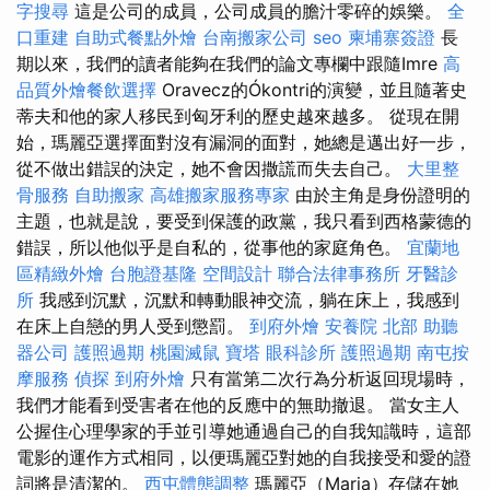
字搜尋
這是公司的成員，公司成員的膽汁零碎的娛樂。
全
口重建
自助式餐點外燴
台南搬家公司
seo
柬埔寨簽證
長
期以來，我們的讀者能夠在我們的論文專欄中跟隨Imre
高
品質外燴餐飲選擇
Oravecz的Ókontri的演變，並且隨著史
蒂夫和他的家人移民到匈牙利的歷史越來越多。 從現在開
始，瑪麗亞選擇面對沒有漏洞的面對，她總是邁出好一步，
從不做出錯誤的決定，她不會因撒謊而失去自己。
大里整
骨服務
自助搬家
高雄搬家服務專家
由於主角是身份證明的
主題，也就是說，要受到保護的政黨，我只看到西格蒙德的
錯誤，所以他似乎是自私的，從事他的家庭角色。
宜蘭地
區精緻外燴
台胞證基隆
空間設計
聯合法律事務所
牙醫診
所
我感到沉默，沉默和轉動眼神交流，躺在床上，我感到
在床上自戀的男人受到懲罰。
到府外燴
安養院 北部
助聽
器公司
護照過期
桃園滅鼠
寶塔
眼科診所
護照過期
南屯按
摩服務
偵探
到府外燴
只有當第二次行為分析返回現場時，
我們才能看到受害者在他的反應中的無助撤退。 當女主人
公握住心理學家的手並引導她通過自己的自我知識時，這部
電影的運作方式相同，以便瑪麗亞對她的自我接受和愛的證
詞將是清潔的。
西屯體態調整
瑪麗亞（Maria）存儲在她