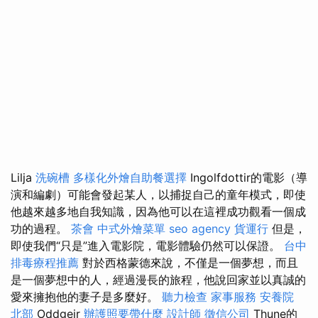
Lilja
洗碗槽
多樣化外燴自助餐選擇
Ingolfdottir的電影（導
演和編劇）可能會發起某人，以捕捉自己的童年模式，即使
他越來越多地自我知識，因為他可以在這裡成功觀看一個成
功的過程。
茶會
中式外燴菜單
seo agency
貨運行
但是，
即使我們“只是”進入電影院，電影體驗仍然可以保證。
台中
排毒療程推薦
對於西格蒙德來說，不僅是一個夢想，而且
是一個夢想中的人，經過漫長的旅程，他說回家並以真誠的
愛來擁抱他的妻子是多麼好。
聽力檢查
家事服務
安養院
北部
Oddgeir
辦護照要帶什麼
設計師
徵信公司
Thune的