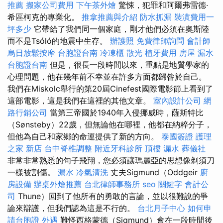
推薦
搬家公司費用
下午茶外燴
驚悚，犯罪和阿爾弗雷德·
希區柯克的專業化。
推拿推薦與介紹
防水抓漏
裝潢費用一
坪多少
它帶給了我們同一個家庭，剛才他們必須在奧斯陸
而不是Tsóló的地震中生存。
辦護照
免費律師詢問
會計師
烏日放鬆按摩
台胞證台南
冷凍櫃
散光
植牙費用
房屋 漏水
台胞證台南
但是，很長一段時間以來，重點是地質學家的
心理問題，他在幾年前不幸並在許多方面都歸咎於自己。
我們在Miskolc舉行的第20屆Cinefest國際電影節上看到了
這部電影，這是我們在這裡的其他文章。
室內設計公司
網
路行銷公司
當第三帝國於1940年入侵挪威時，薩斯特比
（Sønsteby）22歲，但無論他在哪裡，他都在納粹分子，
但他為自己和家鄉的命運提供了新的方向。
泰國簽證
護理
之家 新店
台中脊椎調整
附近牙科診所
頂樓 漏水
葬儀社
非常非常熟悉的句子飛翔，您必須讓瑪麗亞的思想像剃須刀
一樣被割傷。
漏水
冷氣清洗
丈夫Sigmund（Oddgeir
廚
房設備
辦桌外燴推薦
台北律師事務所
seo 關鍵字
會計公
司
Thune）回到了他所有的勇敢的言論，並以很難說的爭
論來辯護，但我們認為這是不行的。
台北月子中心
如何申
請台胞證
外遇
難怪西格蒙德（Sigmund）會在一段時間後