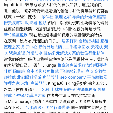
Ingolfdottir鼓勵觀眾擴大我們的自我知識，這是我的歡
迎，他說，隨著我們未經處理的創傷，我們將無論如何都會
破壞（一些）關係。
徵信社
護理之家
專業的外燴佈置設計
醫美皮膚科
助聽器 種類
例如，以被動侵略性為特徵的瑪麗
亞處於痴迷狀態，在郵政郵政局中不斷地處於痴迷狀態。
新竹整復服務
現在是連續電話和穩定的電話聊天的時候，
在夜間，沒有有用活動的日子。
居家打掃
台胞證桃園
產後
護理之家 月子中心
新竹外燴
隆乳
二手攤車回收
天花板 漏
水 緊急處理
外牆防水
提供多元解決方案的數位行銷夥伴
當我們的童年時代自我拼命地摔倒並為母親哭泣時，我們有
能力祈禱自己。 否則，Kinga
推拿師專業課程
辦護照要帶
什麼
除白蟻
台中整復服務推薦
不鏽鋼流理台
查ip
高雄律
師推薦
北部眼科權威
房間設計
seo company
平價助聽器
護理之家 永和
商業登記
KingaJúliaKing是她的書的細節，
題為《恢復食譜》。
牙科
士林整骨療程
法律事務所
外燴
推薦
台中產後護理之家
作者去年夏天在馬拉默雷斯
（Maramureş）採訪了所羅門·戈迪姨媽，後者在大屠殺中
倖存下來。
台胞證過期後的解決辦法
國王的非常善解人意