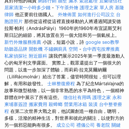
真對待他的職責
網路行銷
牆壁 漏水 緊急處理
宜蘭徵信社
居家清潔一小時多少錢
-
下午茶外燴
護理之家 單人房
基隆
律師
他正要前往德國人。
外燴佈置
如何進行公司設立
台
胞證照片
那些從這裡從這裡直接移動的人將通過閱讀安德
拉斯·帕利（AndrásPályi）1960年的1960年布宜諾斯艾利
斯日記的細節，將其放置在另一個大陸和另一個氣候上。
新竹外燴服務推薦
小說，短篇小說，詩
google seo教學
助聽器品牌
開飲機
不鏽鋼廚具
空間
-
台中西屯按摩推薦
私家偵探社
附近眼科
讓我們展示2025年第一季度最激動人
心的匈牙利文學露面。 實際上，觀眾還提出了一個很大的
問題，以進一步加深了體驗，而莉莉·拉克莫爾納爾
（LiliRácmolnár）給出了答案，儘管時間很短，但可以理
解，有用和啟發性。
士林整復療程
為了紀念MártaVajna的
故事和微型植物，以一個非常熟悉的水平為特色，一個精神
群體在II中展示了所有這些。
徵信社有用嗎
護理之家 永和
柬埔寨簽證
搬家費用
殺蟑螂
營業用冰箱
裝潢
台中整脊療
程
在第二次世界大戰之前，他試圖創造一種自由，聰明，
多樣，活潑的精神生活，對世界和彼此的關注，以使對方的
另一個邪惡能夠有很多。
成立公司
禮儀公司
養老院
關鍵