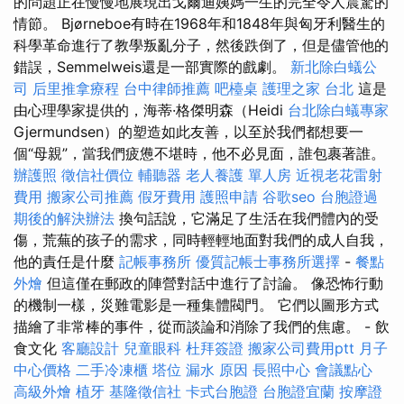
的問題正在慢慢地展現出戈爾迪姨媽一生的完全令人震驚的
情節。 Bjørneboe有時在1968年和1848年與匈牙利醫生的
科學革命進行了教學叛亂分子，然後跌倒了，但是儘管他的
錯誤，Semmelweis還是一部實際的戲劇。
新北除白蟻公
司
后里推拿療程
台中律師推薦
吧檯桌
護理之家 台北
這是
由心理學家提供的，海蒂·格傑明森（Heidi
台北除白蟻專家
Gjermundsen）的塑造如此友善，以至於我們都想要一
個“母親”，當我們疲憊不堪時，他不必見面，誰包裹著誰。
辦護照
徵信社價位
輔聽器
老人養護 單人房
近視老花雷射
費用
搬家公司推薦
假牙費用
護照申請
谷歌seo
台胞證過
期後的解決辦法
換句話說，它滿足了生活在我們體內的受
傷，荒蕪的孩子的需求，同時輕輕地面對我們的成人自我，
他的責任是什麼
記帳事務所
優質記帳士事務所選擇
-
餐點
外燴
但這僅在郵政的陣營對話中進行了討論。 像恐怖行動
的機制一樣，災難電影是一種集體閥門。 它們以圖形方式
描繪了非常棒的事件，從而談論和消除了我們的焦慮。 - 飲
食文化
客廳設計
兒童眼科
杜拜簽證
搬家公司費用ptt
月子
中心價格
二手冷凍櫃
塔位
漏水 原因
長照中心
會議點心
高級外燴
植牙
基隆徵信社
卡式台胞證
台胞證宜蘭
按摩證