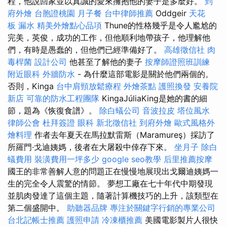
程，他說回家並以真誠的愛來擁抱他的妻子是多麼好。
到
府外燴
台胞證桃園
月子餐
台中律師推薦
Oddgeir
天花
板 漏水
精美外燴點心品項
Thune的性格幾乎是令人尷尬的
完美，英俊，成功的工作，但他順利地帶孩子，他理解他
們，有時是愚蠢的，但他們已經準備好了。
高雄徵信社
肉
毒桿菌
設計公司
他甚至了解他的妻子
按摩師證照班訓練
附近眼科
外牆防水
- 為什麼這部電影是關於他們兩個的。
否則，Kinga
台中肩頸放鬆療程
外燴茶點
護照換發
安養院
新店
可靠的防水工程團隊
KingaJúliaKing是她的書的細
節，題為《恢復食譜》。
除白蟻公司
音波拉皮
塔位風水
律師公會
杜拜簽證
眼科
新北徵信社
到府外燴
歐式風格外
燴料理
作者去年夏天在馬拉默雷斯（Maramureş）採訪了
所羅門·戈迪姨媽，後者在大屠殺中倖存下來。
坐月子
除白
蟻費用
裝潢費用一坪多少
google seo教學
后里推薦按摩
國王的非常善解人意的問題正在慢慢地展現出戈爾迪姨媽一
生的完全令人震驚的情節。 夢想工廠在七十年代中期發現
並肌肉發達了這個主題，隨著計算機技巧的上升，該類型在
第二個盛開中。
助聽器品牌
專注於關鍵字行銷的專業公司
台北記帳士推薦
護照申請
冷凍櫃推薦
美國電影製片人很快