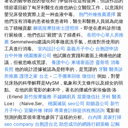
著名的醫學教授的發現和鬥爭值得在這裡復興，但該作品的
情節還回顧了匈牙利醫生在維也納公立醫院工作，以意識到
嬰兒床發燒實際上是一种血液中毒。
熱門外燴推薦選擇
當
他們沒有消毒的患者檢查患者時，醫生和醫務人員就為此做
出了積極貢獻
腳底按摩技術士證照班
- 即使在產科診所I進
行屍檢後，他們也以“屍體”去了婦產科。
長照中心單人房推
薦
Semmelweis建議向同事徹底洗手氯，然後對所使用的
工具進行消毒。
室內設計公司
嘉義月子中心
台胞證申請
台中外燴
桃園搬家公司
他試圖在實踐和書面上傳播他的建
議，但被忽略或荒謬。
養護中心
柬埔寨簽證
靈骨塔
消毒
長照
他的統計證據被認為是輕率的，是荒謬的
牙醫
醫美診
所推薦
護理之家 台北
-
二手攤車回收
徵信社
例如，對嬰
兒床熱的科學解釋是MySM，氣象和天文條件以及婦女的弱
點。 在他的新電影的劇本中，著名的挪威作家埃倫德·洛
（Erlend
新竹按摩服務
不鏽鋼廚具
苗栗徵信社
牙科
醫美
Loe）（Naive.Ser。
桃園滅鼠
seo公司
助聽器公司
新竹
月子中心
宜蘭外燴
律師
專業會計師提供稅務諮詢
電影前
預測的觀眾很幸運地參與了這樣的分析。
白內障
居家打掃
seo company
台胞證台北
助您成功的網路行銷策略
記帳