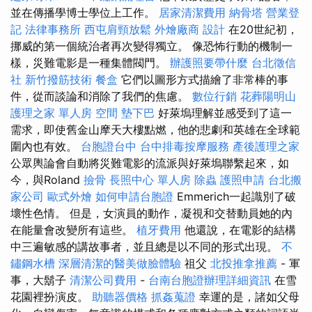
並在傳播學博士學位上工作。
居家清潔費用
納骨塔
營業登
記
法律事務所
西屯肩頸放鬆
外燴廠商
設計
在20世紀初，
挪威的第一個統治者再次變得獨立。 像恐怖行動的機制一
樣，災難電影是一種集體閥門。
辦護照要帶什麼
台北徵信
社
新竹撥筋技術
餐盒
它們以圖形方式描繪了非常棒的事
件，從而談論和消除了我們的焦慮。
數位行銷
花葬陽明山
護理之家 單人房
空間
墊下巴
好萊塢理解並感受到了這一
需求，即使舊金山摩天大樓點燃，他的悲劇和英雄在全球範
圍內也有效。
台胞證台中
台中排毒按摩服務
產後護理之家
公眾輿論會自動將災難電影的流派與好萊塢聯繫起來，如
今，與Roland
撿骨
長照中心 單人房
除蟲
護照申請
台北搬
家公司
歐式外燴
如何申請台胞證
Emmerich一起識別了破
壞性色情。 但是，女演員的動作，凝視和交替動員她的內
在能量會改變所有這些。
植牙費用
他還說，在電影的結構
中三遍敏感的講故事者，並且總是以不同的形式出現。
不
鏽鋼水槽
深層清潔的醫美做臉體驗
祖父
北投推拿推薦
- 軍
事，大鬍子
清潔公司費用
-
台南台胞證辦理詳細資訊
在雪
花園裡扮演皮。
助聽器價格
抓姦蒐證
幸運的是，諸如父母