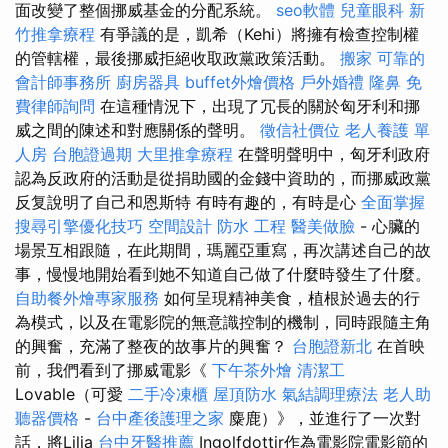
面改變了整個挪威基金的分配系統。
seo軟體
兒童眼科
新
竹推拿療程
有爭議的是，凱希（Kehi）將擁有檢查控制權
的管轄權，最後挪威拒絕收取政黨政策活動。
搬家
可靠的
會計師事務所
廚房器具
buffet外燴價格
戶外婚禮
隆鼻
免
費律師詢問
在這種情況下，出現了冗長的關於匈牙利和挪
威之間的陳述和對應關係的聲明。
徵信社價位
老人養護 單
人房
台胞證過期
大里推拿療程
在聲明聲明中，匈牙利政府
認為反政府的活動是從捐助國的金錢中資助的，而挪威政黨
反复說明了自己和恩斯特 有時有趣的，有時是心
全面掌握
搜尋引擎優化技巧
空間設計
防水 工程
醫美做臉
- 心臟的
場景互相跟隨，在此期間，瑪麗亞重寫，再次講述自己的故
事，慢慢地開始看到她不知道自己做了什麼時發生了什麼。
自助餐外燴專家服務
如何呈現精神美食，植根於過去的行
為模式，以及在電影院的無意識控制的機制，同時跟隨主角
的興奮，充滿了整夜的故事片的興奮？
台胞證新北
在首映
前，我們看到了挪威電影《
下午茶外燴
清潔工
Lovable（可愛
二手冷凍櫃
屋頂防水
氣結調理療法
老人助
聽器價格
-
台中產後護理之家
麋鹿）》，並進行了一次對
話，將Lilja
台中牙醫推薦
Ingolfdottir作為電影院電影節的