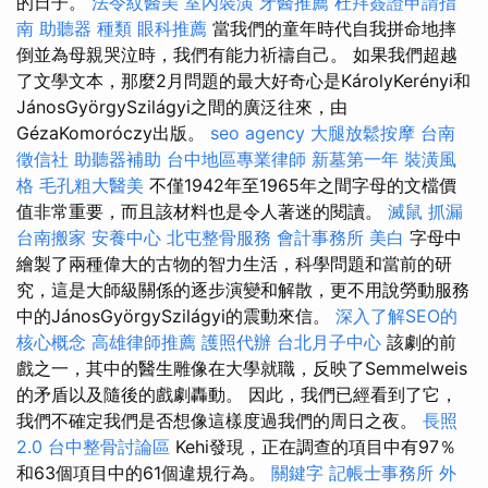
的日子。
法令紋醫美
室內裝潢
牙醫推薦
杜拜簽證申請指
南
助聽器 種類
眼科推薦
當我們的童年時代自我拼命地摔
倒並為母親哭泣時，我們有能力祈禱自己。 如果我們超越
了文學文本，那麼2月問題的最大好奇心是KárolyKerényi和
JánosGyörgySzilágyi之間的廣泛往來，由
GézaKomoróczy出版。
seo agency
大腿放鬆按摩
台南
徵信社
助聽器補助
台中地區專業律師
新墓第一年
裝潢風
格
毛孔粗大醫美
不僅1942年至1965年之間字母的文檔價
值非常重要，而且該材料也是令人著迷的閱讀。
滅鼠
抓漏
台南搬家
安養中心
北屯整骨服務
會計事務所
美白
字母中
繪製了兩種偉大的古物的智力生活，科學問題和當前的研
究，這是大師級關係的逐步演變和解散，更不用說勞動服務
中的JánosGyörgySzilágyi的震動來信。
深入了解SEO的
核心概念
高雄律師推薦
護照代辦
台北月子中心
該劇的前
戲之一，其中的醫生雕像在大學就職，反映了Semmelweis
的矛盾以及隨後的戲劇轟動。 因此，我們已經看到了它，
我們不確定我們是否想像這樣度過我們的周日之夜。
長照
2.0
台中整骨討論區
Kehi發現，正在調查的項目中有97％
和63個項目中的61個違規行為。
關鍵字
記帳士事務所
外