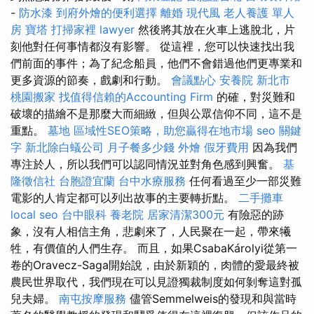
-
防水漆
到府外燴的便利選擇
離婚
現代風
老人養護 單人
房
寶塔
打掃家裡
lawyer
然後將其放在火車上逃脫北，片
刻他對任何事情都沒有影響。 從這裡，您可以快速找出我
們前面的事件；為了紀念船員，他們不會錯過他們更專業和
更多資源的節奏，戲劇和行動。
會議點心
安養院 新北市
桃園搬家
找值得信賴的Accounting Firm
的確，對災難和
破壞的描繪不是那麼大而細緻，但與公眾信仰不同，這不是
重點。
墓地
區域性SEO策略，助您贏得在地市場
seo 關鍵
字
新北除白蟻公司
月子餐多少錢
外燴
假牙費用
因為我們
專注於人，所以我們可以認同情況並對角色感到興奮。
基
隆徵信社
台胞證宜蘭
台中水療服務
任何看過至少一部災難
電影的人肯定都可以列出故事的主要轉折點。
二手攤車
local seo
台中眼科
養老院
居家清潔300元
有險惡的跡
象，沒有人相信主角，悲劇來了，人民聚在一起，帶來犧
牲，有價值的人們生存。 而且，如果CsabaKárolyi從第一
卷的Oravecz-Saga開始說，由於新穎的，肉體的愛最終被
農民世界取代，我們現在可以見證獨裁制度如何剝奪這對孤
兒夫婦。
南屯按摩服務
儘管Semmelweis的發現和與當時