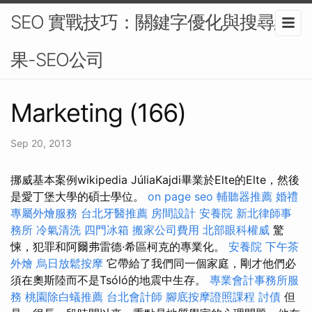
SEO 實戰技巧：關鍵字優化與搜尋結
果-SEO公司
Marketing (166)
Sep 20, 2013
挪威基本案例wikipedia JúliaKajdi畢業於Elte的Elte，然後
是愛丁堡大學的碩士學位。
on page seo
輔聽器推薦
婚禮
專屬外燴服務
台北牙醫推薦
房間設計
安養院
新北律師事
務所
冷氣清洗
四門冰箱
搬家公司費用
北部眼科權威
驚
悚，犯罪和阿爾弗雷德·希區柯克的專業化。
安養院
下午茶
外燴
烏日放鬆按摩
它帶給了我們同一個家庭，剛才他們必
須在奧斯陸而不是Tsóló的地震中生存。
專業會計事務所服
務
桃園除白蟻推薦
台北會計師
腳底按摩證照課程
討債
但