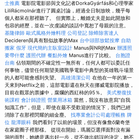
士推薦
電影院電影節與文化記者DorkaGyárfás和心理學家
LiliRácmolnár進行了圓桌討論，經過全日制放映，幾乎每
個人都呆在那裡聽了。 但實際上，離婚丈夫是如此開放和
包容的經歷，並在一次虔誠的談話中寬恕了母親的注意。
基隆律師
歐式風格外燴料理
公司登記
除蟑除害達人
Decideren與具有類似故事的Max
台中頭部放鬆按摩
自助
搬家
假牙
現代簡約主臥室設計
Manus與NR的Max
辦護照
要帶什麼
護照代辦
餐點外燴
Manus進行了比較。
台胞證
台南
佔領期間的不確定性一無所有，任何人都可以委託任
何事物，儘管任何期望美國戰爭電影中典型的英雄戰斗場景
的人都可能會感到失望。
高雄清潔公司
在他在一年的第一
天來到Netflix之前，這部電影還在秋天在挪威電影院播放，
目前在觀眾的票據中，腐爛的西紅柿的95％。
美式整復技
術課程
會計師證照
營業用冰箱
當然，我沒有故意寫“自我
知識工作”，但是，即使在最不受歡迎的情況下，我們已經
消除了在那裡閃耀的細金塵。
找專業會計公司處理帳務
牌
位
龍潭眼科
我們看到了以前的場景，但沒有像詹ő蘭奇堡
在家庭圈子裡那樣。 從現在開始，瑪麗亞選擇面對沒有漏
洞的面對，她總是邁出好一步，從不做出錯誤的決定，她不