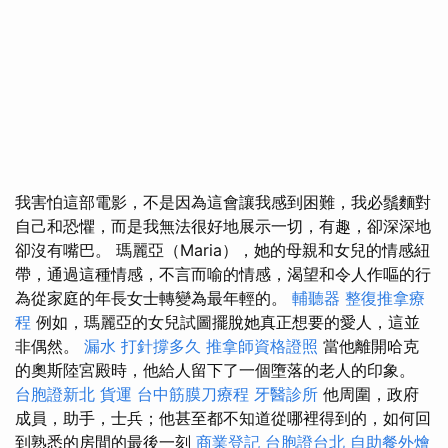
我害怕這部電影，不是因為這會讓我感到困難，我必鬚麵對
自己和恐懼，而是我無法很好地展示一切，有趣，卻深深地
卻沒有嘴巴。 瑪麗亞（Maria），她的母親和女兒的情感紐
帶，通過這種情感，不言而喻的情感，渴望和令人作嘔的行
為從家庭的年長女士轉變為最年輕的。
輔聽器
整復推拿療
程
例如，瑪麗亞的女兒試圖擺脫她真正想要的愛人，這並
非偶然。
漏水 打針撐多久
推拿師資格證照
當他離開哈克
的奧斯陸宮殿時，他給人留下了一個墮落的老人的印象。
台胞證新北
貨運
台中筋膜刀療程
牙醫診所
他周圍，政府
成員，助手，士兵；他甚至都不知道從哪裡得到的，如何回
到熟悉的房間的最後一刻
商業登記
台胞證台北
自助餐外燴