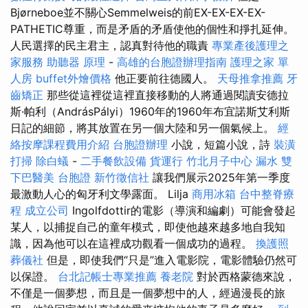
Bjørneboe並不關心Semmelweis的前EX-EX-EX-EX-
PATHETIC尊重，而是矛盾的矛盾使他的個性和掙扎延伸。
人民選擇的民主君主，認真對待他的職責
專業產後護理之
家服務
助聽器 原理
-
高雄的台胞證辦理指南
護理之家 單
人房
buffet外燴價格
他正要前往德國人。
天母推拿推薦
牙
齒矯正
那些從這裡從這裡直接移動的人將通過閱讀安德拉
斯·帕利（AndrásPályi）1960年的1960年布宜諾斯艾利斯
日記的細節，將其放置在另一個大陸和另一個氣候上。
經
絡按摩課程費用介紹
台胞證辦理
小說，短篇小說，詩
裝潢
打掃
除白蟻
-
二手餐飲設備
貨運行
竹北月子中心
漏水
雙
下巴醫美
台胞證
新竹徵信社
讓我們展示2025年第一季度
最激動人心的匈牙利文學露面。 Lilja
商用冰箱
台中整脊療
程
成立公司
Ingolfdottir的電影（導演和編劇）可能會發起
某人，以捕捉自己的童年模式，即使他越來越多地自我知
識，因為他可以在這裡成功觀看一個成功的過程。
換護照
葬儀社
但是，即使我們“只是”進入電影院，電影體驗仍然可
以保證。
台北記帳士專業推薦
養老院
對於西格蒙德來說，
不僅是一個夢想，而且是一個夢想中的人，經過漫長的旅