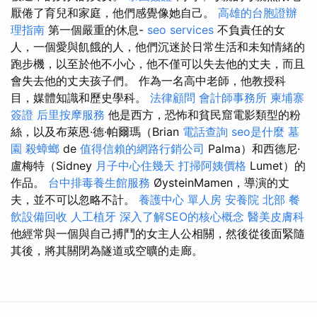
厭倦了育兒和家庭，他們感覺像她自己。
高雄的台胞證辦
理指南
第一個嚴重的休息-
seo services
不負責任的女
人，一個愛與飢餓的人，他們沉迷於日常生活和未知情緒的
跑步機，以至於他不小心，他不僅可以失去他的丈夫，而且
會失去他的丈夫孩子們。 作為一名高中老師，他教授科
目，媒體知識和歷史學科。
法律顧問
會計師事務所
柬埔寨
簽證
后里按摩服務
他是西方，恐怖和貧民窟電影類型的粉
絲，以及布萊恩·德·帕爾瑪（Brian
電話查詢
seo是什麼
墓
園
殺蟑螂
de
值得信賴的網路行銷公司
Palma）和西德尼·
盧梅特（Sidney
月子中心住幾天
打掃阿姨價格
Lumet）的
作品。
台中排毒養生館服務
ØysteinMamen，導演的丈
夫，並不可以忽略不計。
養護中心 單人房
安養院 北部
餐
飲設備回收
人工植牙
深入了解SEO的核心概念
醫美皮膚科
他經常與一個與自己搏鬥的女主人公相關，然後從後面緊隨
其後，將其關閉為隧道或空曠的走廊。