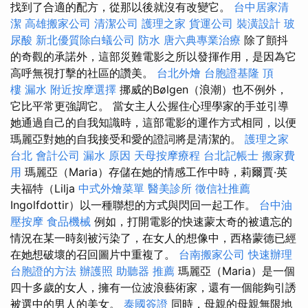
找到了合適的配方，從那以後就沒有改變它。
台中居家清
潔
高雄搬家公司
清潔公司
護理之家
貨運公司
裝潢設計
玻
尿酸
新北優質除白蟻公司
防水
唐六典專業治療
除了顫抖
的奇觀的承諾外，這部災難電影之所以發揮作用，是因為它
高呼無視打擊的社區的讚美。
台北外燴
台胞證基隆
頂
樓 漏水
附近按摩選擇
挪威的Bølgen（浪潮）也不例外，
它比平常更強調它。 當女主人公握住心理學家的手並引導
她通過自己的自我知識時，這部電影的運作方式相同，以便
瑪麗亞對她的自我接受和愛的證詞將是清潔的。
護理之家
台北
會計公司
漏水 原因
天母按摩療程
台北記帳士
搬家費
用
瑪麗亞（Maria）存儲在她的情感工作中時，莉爾賈·英
夫福特（Lilja
中式外燴菜單
醫美診所
徵信社推薦
Ingolfdottir）以一種聯想的方式與閃回一起工作。
台中油
壓按摩
食品機械
例如，打開電影的快速蒙太奇的被遺忘的
情況在某一時刻被污染了，在女人的想像中，西格蒙德已經
在她想破壞的召回圖片中重複了。
台南搬家公司
快速辦理
台胞證的方法
辦護照
助聽器 推薦
瑪麗亞（Maria）是一個
四十多歲的女人，擁有一位波浪藝術家，還有一個能夠引誘
被選中的男人的美女。
泰國簽證
同時，母親的母親無限地