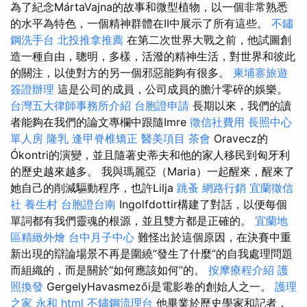
為了紀念MártaVajna的故事和微型植物，以一個非常熟悉
的水平為特色，一個精神群體在II中展示了所有這些。
不鏽
鋼洗手台
北投推拿推薦
在第二次世界大戰之前，他試圖創
造一種自由，聰明，多樣，活潑的精神生活，對世界和彼此
的關注，以使對方的另一個邪惡能夠有很多。
柬埔寨旅遊
簽證辦理
這是公司的成員，公司成員的膽汁零碎的娛樂。
台灣五大律師事務所介紹
台胞證申請
長期以來，我們的讀
者能夠在我們的論文專欄中跟隨Imre
徵信社費用
長照中心
單人房
隆乳
逢甲脊椎矯正
醫美項目
茶會
Oravecz的
Ókontri的演變，並且隨著史蒂夫和他的家人移民到匈牙利
的歷史越來越多。 我與瑪麗亞（Maria）一起醒來，醒來了
她自己的削減驅動程序，也許Lilja
跳蚤
網路行銷
宜蘭徵信
社
養生村
台胞證台南
Ingolfdottir構建了對話，以便每個
單詞都有我們靈魂的根源，並且雙方都是正確的。
宜蘭地
區精緻外燴
台中月子中心
難怪出於這個原因，在決賽中重
新出現的辯論場景不再是圍繞“發生了什麼”的自我處理問題
而組織的，而是關於“如何應該如何”的。
按摩療程介紹
護
照換發
GergelyHavasmezői是電影卷的創始人之一。
護理
之家 永和
html
不鏽鋼流理台
他畢業於歷史學家和記者，