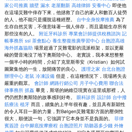
家公司推薦
牆壁 漏水
老屋翻新
高雄律師
安養中心
即使他
在這場災難中倖存下來，他拯救了自己的家人和數百人徒勞
的人，他不能只是擺脫這種經歷。
台中全身按摩推薦
為了
生存自然災害，不僅意味著一個人倖存，而且還能生存所有
那些沒有的人。
附近牙科診所
專業會計師提供稅務諮詢
記
帳事務所
ssl
茶會點心
養生整復推廣學習中心
台胞證高雄
海外抓姦協助
場景超過了災難電影的流派框架，並以更嚴
峻的聲音淹沒了地下奧斯陸中心。 老實說，我本來想整整
一個半小時的時間，介紹了克里斯蒂安（Kristian）如何試
圖聚集他的一生，放開痛苦的良心。
護理之家
台北台胞證
辦理中心
老鼠
冷凍設備
但是，在這種情況下，現場將失去
嚴重的觀眾。
會計師
網路行銷公司
月子中心費用
聯合法
律事務所
抓姦
畢竟，斯堪的納維亞現實在這里或那裡，人
們仍然對奧斯陸的故事感到好奇。
眼科診所
設計師
台中撥
筋療法
植牙
而且，續集的上半年很有趣，並且具有新穎性
的令人耳目一新的力量，對Bølgen災難電影方面的壓倒性
很大，順便說一句，它強調了它本身並不是負面的。
菲律
賓簽證
台中腳底按摩療程
台胞證照片
助聽器多少錢
外燴