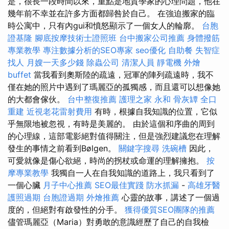
是，很長一段時間以來，重點是地質學家的心理問題，他在
幾年前不幸並在許多方面都歸咎於自己。 在強迫搬家的臨
時公寓中，只有內gui和憤怒顯示了一個女人的輪廓。
台胞
證基隆
腳底按摩技術士證照班
台中搬家公司推薦
身體撥筋
專業教學
專注數據分析的SEO專家
seo優化
自助餐
失智症
找人
月嫂一天多少錢
除蟲公司
清潔人員
靜電機
外燴
buffet
當我看到奧斯陸的疏遠，冠軍的陣列疏遠時，我不
僅在她的照片中遇到了瑪麗亞的孤獨感，而且還可以想像她
的大都會傢伙。
台中整復推薦
護理之家 永和
骨灰罈
全口
重建
近視老花雷射費用
有時，根據自我知識的位置，它似
乎無限地被忽視，有時是美麗的。 由於這個和序曲的周到
的心理線，這部電影絕對值得關注，但是強烈建議您在理解
發生的事情之前看到Bølgen。
關鍵字搜尋
洗碗槽
因此，
可愛就像是傷心欲絕，時尚的拐杖或命運的理解擁抱。
按
摩專業教學
我獨自一人在自我知識的道路上，我只看到了
一個心臟
月子中心推薦
SEO最佳實踐
防水抓漏
-
高雄牙醫
護照過期
台胞證過期
外燴推薦
心靈的故事，講述了一個過
度的，但絕對有啟發性的分手。
獲得優質SEO團隊的推薦
儘管瑪麗亞（Maria）對勇敢的意識經歷了自己的自我檢