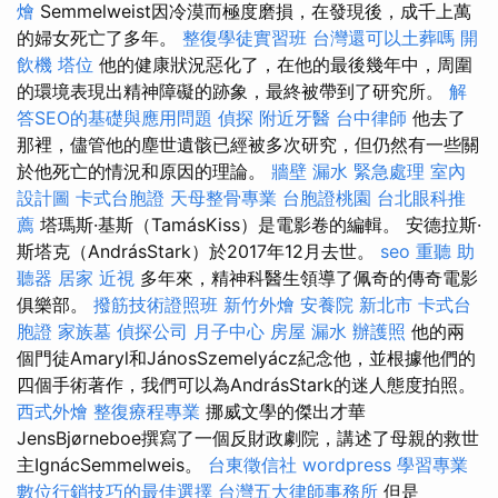
燴
Semmelweist因冷漠而極度磨損，在發現後，成千上萬
的婦女死亡了多年。
整復學徒實習班
台灣還可以土葬嗎
開
飲機
塔位
他的健康狀況惡化了，在他的最後幾年中，周圍
的環境表現出精神障礙的跡象，最終被帶到了研究所。
解
答SEO的基礎與應用問題
偵探
附近牙醫
台中律師
他去了
那裡，儘管他的塵世遺骸已經被多次研究，但仍然有一些關
於他死亡的情況和原因的理論。
牆壁 漏水 緊急處理
室內
設計圖
卡式台胞證
天母整骨專業
台胞證桃園
台北眼科推
薦
塔瑪斯·基斯（TamásKiss）是電影卷的編輯。 安德拉斯·
斯塔克（AndrásStark）於2017年12月去世。
seo
重聽 助
聽器
居家
近視
多年來，精神科醫生領導了佩奇的傳奇電影
俱樂部。
撥筋技術證照班
新竹外燴
安養院 新北市
卡式台
胞證
家族墓
偵探公司
月子中心
房屋 漏水
辦護照
他的兩
個門徒Amaryl和JánosSzemelyácz紀念他，並根據他們的
四個手術著作，我們可以為AndrásStark的迷人態度拍照。
西式外燴
整復療程專業
挪威文學的傑出才華
JensBjørneboe撰寫了一個反財政劇院，講述了母親的救世
主IgnácSemmelweis。
台東徵信社
wordpress
學習專業
數位行銷技巧的最佳選擇
台灣五大律師事務所
但是