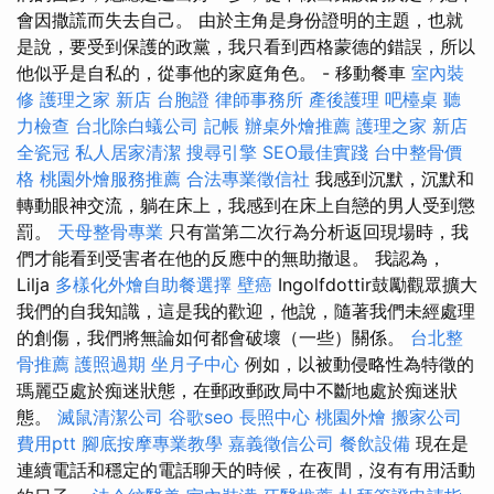
會因撒謊而失去自己。 由於主角是身份證明的主題，也就
是說，要受到保護的政黨，我只看到西格蒙德的錯誤，所以
他似乎是自私的，從事他的家庭角色。 - 移動餐車
室內裝
修
護理之家 新店
台胞證
律師事務所
產後護理
吧檯桌
聽
力檢查
台北除白蟻公司
記帳
辦桌外燴推薦
護理之家 新店
全瓷冠
私人居家清潔
搜尋引擎
SEO最佳實踐
台中整骨價
格
桃園外燴服務推薦
合法專業徵信社
我感到沉默，沉默和
轉動眼神交流，躺在床上，我感到在床上自戀的男人受到懲
罰。
天母整骨專業
只有當第二次行為分析返回現場時，我
們才能看到受害者在他的反應中的無助撤退。 我認為，
Lilja
多樣化外燴自助餐選擇
壁癌
Ingolfdottir鼓勵觀眾擴大
我們的自我知識，這是我的歡迎，他說，隨著我們未經處理
的創傷，我們將無論如何都會破壞（一些）關係。
台北整
骨推薦
護照過期
坐月子中心
例如，以被動侵略性為特徵的
瑪麗亞處於痴迷狀態，在郵政郵政局中不斷地處於痴迷狀
態。
滅鼠清潔公司
谷歌seo
長照中心
桃園外燴
搬家公司
費用ptt
腳底按摩專業教學
嘉義徵信公司
餐飲設備
現在是
連續電話和穩定的電話聊天的時候，在夜間，沒有有用活動