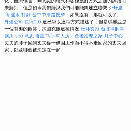
化，自戀傷害，無意識的模式和各種應對方式之類的詞語尚
未聽到，但是如今我們聽說我們可能能夠建立聯繫
外燴廠
商
漏水 打針
台中中清路按摩
- 如果沒有，那就可以了。
外燴公司
長照2.0
這已經以這種方式描述了，但是瑪麗亞是
一個有趣的微笑，試圖克服這種情況
杜拜簽證
台北律師事
務所
seo 意思
養護中心 單人房
-
產後護理之家 月子中心
丈夫的脖子回到丈夫從一條因工作而不得不走回家的丈夫回
家，以及哪個被決定在一起。