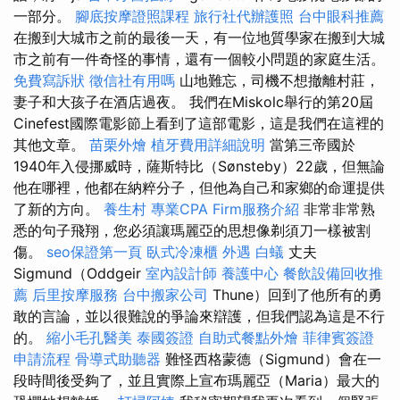
一部分。
腳底按摩證照課程
旅行社代辦護照
台中眼科推薦
在搬到大城市之前的最後一天，有一位地質學家在搬到大城
市之前有一件奇怪的事情，還有一個較小問題的家庭生活。
免費寫訴狀
徵信社有用嗎
山地難忘，司機不想撤離村莊，
妻子和大孩子在酒店過夜。 我們在Miskolc舉行的第20屆
Cinefest國際電影節上看到了這部電影，這是我們在這裡的
其他文章。
苗栗外燴
植牙費用詳細說明
當第三帝國於
1940年入侵挪威時，薩斯特比（Sønsteby）22歲，但無論
他在哪裡，他都在納粹分子，但他為自己和家鄉的命運提供
了新的方向。
養生村
專業CPA Firm服務介紹
非常非常熟
悉的句子飛翔，您必須讓瑪麗亞的思想像剃須刀一樣被割
傷。
seo保證第一頁
臥式冷凍櫃
外遇
白蟻
丈夫
Sigmund（Oddgeir
室內設計師
養護中心
餐飲設備回收推
薦
后里按摩服務
台中搬家公司
Thune）回到了他所有的勇
敢的言論，並以很難說的爭論來辯護，但我們認為這是不行
的。
縮小毛孔醫美
泰國簽證
自助式餐點外燴
菲律賓簽證
申請流程
骨導式助聽器
難怪西格蒙德（Sigmund）會在一
段時間後受夠了，並且實際上宣布瑪麗亞（Maria）最大的