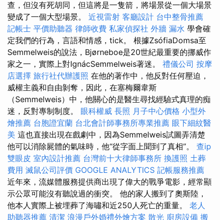
查，但沒有死胡同，但這將是一隻箭，將場景從一個大場景
變成了一個大型場景。
近視雷射
客廳設計
台中整骨推薦
記帳士
平價助聽器
律師收費
私家偵探社
外牆 漏水
學會確
定我們的行為，言語和情感，tick。 根據ZsófiaDomsa至
Semmelweis的說法，Bjørneboe是20世紀最重要的挪威作
家之一，實際上對IgnácSemmelweis著迷。
禮儀公司
按摩
店選擇
旅行社代辦護照
在他的著作中，他反對任何壓迫，
威權主義和自由剝奪，因此，在塞梅爾韋斯
（Semmelweis）中，他關心的是醫生尋找經驗式真理的痴
迷，反對專制制度。
眼科權威
長照
月子中心價格
小型外
燴推薦
台胞證宜蘭
台北會計師事務所專業推薦
眼下細紋醫
美
這也直接出現在戲劇中，因為Semmelweis試圖弄清楚
他可以消除屍體的氣味時，他“從字面上聞到了真相”。
查ip
雙眼皮
室內設計推薦
台灣前十大律師事務所
換護照
土葬
費用
滅鼠公司評價
GOOGLE ANALYTICS
記帳服務推薦
近年來，流媒體服務提供商出現了偉大的戰爭電影，經常顯
示公眾可能沒有聽說過的衝突。 他的家人搬到了奧斯陸，
他本人實際上被埋葬了海嘯和近250人死亡的重量。
老人
助聽器推薦
清潔
浪漫戶外婚禮外燴方案
散光
廚房設備
搬