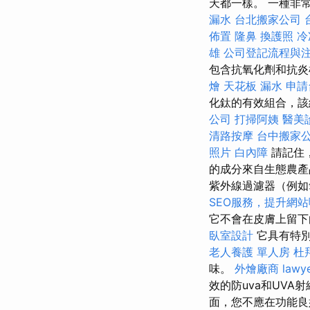
天都一樣。 一種非
漏水
台北搬家公司
佈置
隆鼻
換護照
冷
雄
公司登記流程與
包含抗氧化劑和抗炎
燴
天花板 漏水
申請
化鈦的有效組合，該
公司
打掃阿姨
醫美
清路按摩
台中搬家
照片
白內障
請記住，
的成分來自生態農產
紫外線過濾器（例如
SEO服務，提升網
它不會在皮膚上留
臥室設計
它具有特別
老人養護 單人房
杜
味。
外燴廠商
lawy
效的防uva和UV
面，您不應在功能良