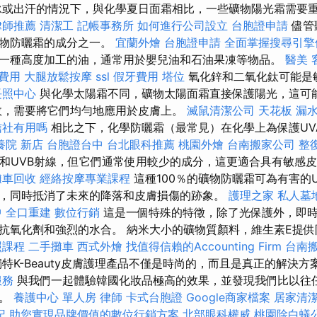
泳或出汗的情況下，與化學夏日面霜相比，一些礦物陽光霜需要
律師推薦
清潔工
記帳事務所
如何進行公司設立
台胞證申請
儘管
礦物防曬霜的成分之一。
宜蘭外燴
台胞證申請
全面掌握搜尋引擎
一種高度加工的油，通常用於嬰兒油和石油果凍等物品。
醫美
費用
大腿放鬆按摩
ssl
假牙費用
塔位
氧化鋅和二氧化鈦可能是
長照中心
與化學太陽霜不同，礦物太陽面霜直接保護陽光，這可能
效，需要將它們均勻地應用於皮膚上。
滅鼠清潔公司
天花板 漏
信社有用嗎
相比之下，化學防曬霜（最常見）在化學上為保護UV
養院 新店
台胞證台中
台北眼科推薦
桃園外燴
台南搬家公司
整
A和UVB射線，但它們通常使用較少的成分，這更適合具有敏感
攤車回收
經絡按摩專業課程
這種100％的礦物防曬霜可為有害的U
，同時抵消了未來的降落和皮膚損傷的跡象。
護理之家
私人墓
中
全口重建
數位行銷
這是一個特殊的特徵，除了光保護外，即
抗氧化劑和強烈的水合。 納米大小的礦物質顏料，維生素E提供
照課程
二手攤車
西式外燴
找值得信賴的Accounting Firm
台南
特K-Beauty皮膚護理產品不僅是時尚的，而且是真正的解決方
服務
與我們一起體驗韓國化妝品極高的效果，並發現我們比以往
品。
養護中心 單人房
律師
卡式台胞證
Google商家檔案
居家清潔
記
助您實現品牌價值的數位行銷方案
北部眼科權威
桃園除白蟻