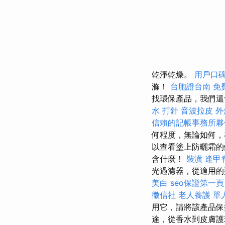
乾淨乾燥。
用戶口
滌！
台胞證台南
免
找環保產品，我們還
水 打針
音波拉皮
外
信賴的記帳事務所夥
何程度，無論如何，
以查看塗上防曬霜
含什麼！
裝潢
逢甲
光過濾器，從適用的
美白
seo保證第一頁
徵信社
老人養護 單
用它，請將該產品保
途，從香水到皮膚護