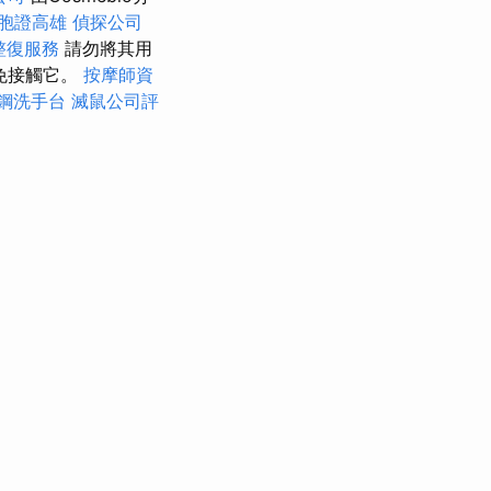
胞證高雄
偵探公司
整復服務
請勿將其用
免接觸它。
按摩師資
鋼洗手台
滅鼠公司評