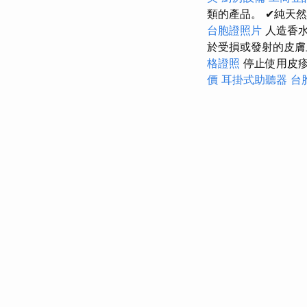
類的產品。 ✔純天然的
台胞證照片
人造香水
於受損或發射的皮
格證照
停止使用皮
價
耳掛式助聽器
台