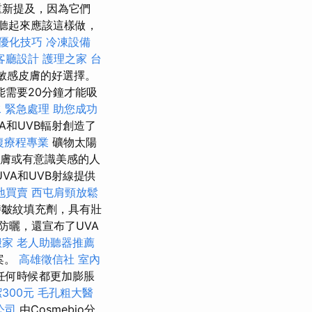
重新提及，因為它們
聽起來應該這樣做，
優化技巧
冷凍設備
客廳設計
護理之家 台
敏感皮膚的好選擇。
需要20分鐘才能吸
水 緊急處理
助您成功
A和UVB輻射創造了
復療程專業
礦物太陽
皮膚或有意識美感的人
VA和UVB射線提供
地買賣
西屯肩頸放鬆
時皺紋填充劑，具有壯
防曬，還宣布了UVA
搬家
老人助聽器推薦
案。
高雄徵信社
室內
任何時候都更加膨脹
300元
毛孔粗大醫
公司
由Cosmebio分