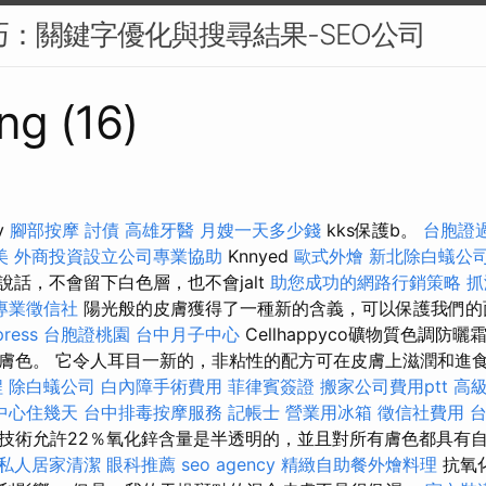
技巧：關鍵字優化與搜尋結果-SEO公司
ng (16)
v
腳部按摩
討債
高雄牙醫
月嫂一天多少錢
kks保護b。
台胞證
美
外商投資設立公司專業協助
Knnyed
歐式外燴
新北除白蟻公
迅速說話，不會留下白色層，也不會jalt
助您成功的網路行銷策略
抓
專業徵信社
陽光般的皮膚獲得了一種新的含義，可以保護我們的
ress
台胞證桃園
台中月子中心
Cellhappyco礦物質色調防
膚色。 它令人耳目一新的，非粘性的配方可在皮膚上滋潤和進
程
除白蟻公司
白內障手術費用
菲律賓簽證
搬家公司費用ptt
高
中心住幾天
台中排毒按摩服務
記帳士
營業用冰箱
徵信社費用
技術允許22％氧化鋅含量是半透明的，並且對所有膚色都具有
私人居家清潔
眼科推薦
seo agency
精緻自助餐外燴料理
抗氧