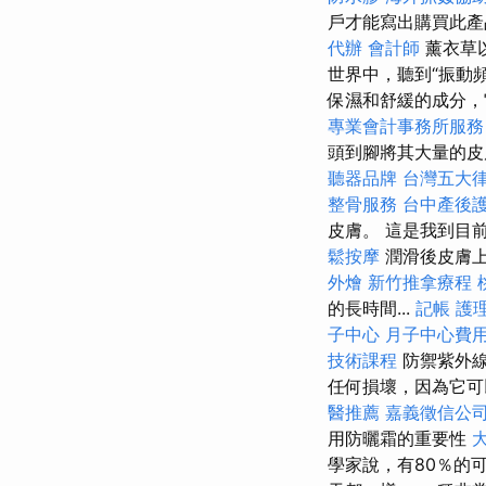
戶才能寫出購買此
代辦
會計師
薰衣草
世界中，聽到“振動
保濕和舒緩的成分，
專業會計事務所服務
頭到腳將其大量的
聽器品牌
台灣五大
整骨服務
台中產後
皮膚。 這是我到目前
鬆按摩
潤滑後皮膚
外燴
新竹推拿療程
的長時間...
記帳
護
子中心
月子中心費
技術課程
防禦紫外
任何損壞，因為它可
醫推薦
嘉義徵信公
用防曬霜的重要性
學家說，有80％的