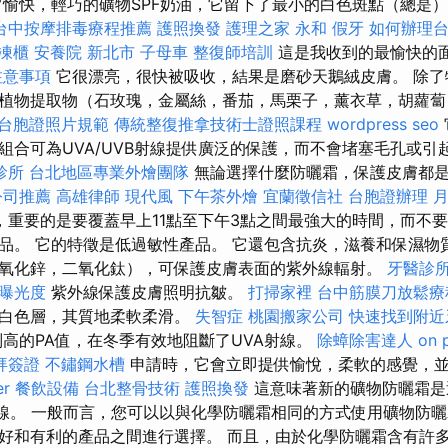
常愉快，輕巧的礦物SPF奶油，它留下了最小的白色斑點（總是
台中按摩排毒療程推薦
護照換發
護理之家 永和
假牙
如何辦理
凍櫃
安養院 新北市
子母車
整復師培訓
這是我收到的最愉快的
注意事項
它很漂亮，很快被吸收，結果是磨砂天鵝絨皮膚。 除了
植物提取物（石玫瑰，金屬絲，番茄，馬栗子，薰衣草，胡蘿
台胞證照片規範
傳統整復推拿技術士證照課程
wordpress seo
組合可為UVA/UVB射線提供廣泛的保護，而不會堵塞毛孔或引
診所
台北地區專業外燴團隊
無論選擇什麼防曬霜，保護皮膚都
公司推薦
高雄律師
現代風
下午茶外燴
宜蘭徵信社
台胞證辦理
重要的是要覆蓋早上11點至下午3點之間最強大的時間，而不要
品。 它的特徵是低過敏性產品。 它還包含抗炎，滋養和保濕物
氧化鋅，二氧化鈦），可保護皮膚表面的紫外線輻射。
牙醫診
站曝光度
紫外線保護皮膚照明抗皺。
打掃家裡
台中筋膜刀放鬆
下白色層，其質地柔軟柔滑。
失智症
桃園搬家公司
快速找到附近
高的PA值，在冬季有效地阻斷了UVA射線。
除蟑除害達人
on 
拜簽證
不鏽鋼水槽
申請時，它會立即提供愉悅，柔軟的感覺，
er
餐飲設備
台北整骨技術
護照換發
這意味著新的礦物防曬霜是
A射線。 一般而言，您可以以與化學防曬霜相同的方式使用礦物防曬
好和有利的產品之間進行選擇。 而且，由於化學防曬霜含有許