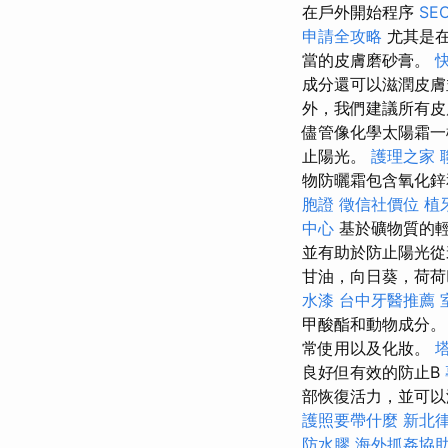
在戶外開始程序
SE
申請全攻略
尤其是
當的皮膚磨砂膏。
成分還可以滋潤皮
外，我們建議所有皮
儘管像化學太陽霜一
止陽光。
護理之家
物防曬霜包含氧化鋅
胞證
徵信社價位
植
中心
基於礦物質的輕
並有助於防止陽光
甘油，向日葵，荷荷
水漆
台中牙醫推薦
甲酸酯和動物成分
常使用以及化妝。
良好但有效的防止B
部恢復活力，並可以
護照要帶什麼
新北
防水膠
海外抓姦協