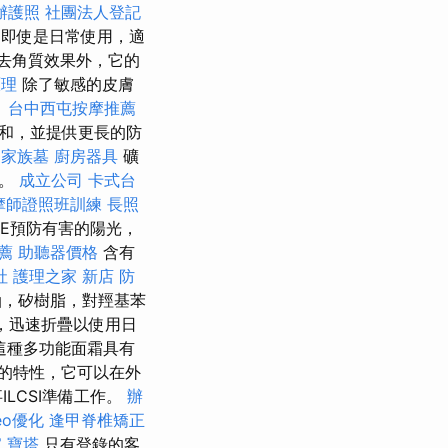
辦護照
社團法人登記
即使是日常使用，適
去角質效果外，它的
原理
除了敏感的皮膚
。
台中西屯按摩推薦
和，並提供更長的防
隊
家族墓
廚房器具
礦
障。
成立公司
卡式台
摩師證照班訓練
長照
素E預防有害的陽光，
薦
助聽器價格
含有
社
護理之家 新店
防
油，矽樹脂，對羥基苯
ed，迅速折疊以使用日
這種多功能面霜具有
化的特性，它可以在外
LCSI準備工作。
辦
eo優化
逢甲脊椎矯正
家
寶塔
只有登錄的客