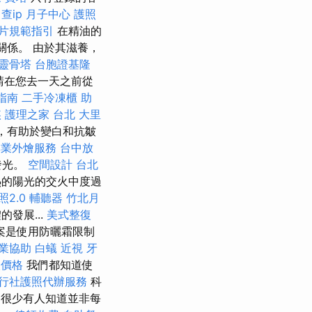
查ip
月子中心
護照
片規範指引
在精油的
關係。 由於其滋養，
靈骨塔
台胞證基隆
請在您去一天之前從
指南
二手冷凍櫃
助
姦
護理之家 台北
大里
線，有助於變白和抗皺
專業外燴服務
台中放
發光。
空間設計
台北
熱的陽光的交火中度過
照2.0
輔聽器
竹北月
發展...
美式整復
案是使用防曬霜限制
業協助
白蟻
近視
牙
姨價格
我們都知道使
行社護照代辦服務
科
很少有人知道並非每