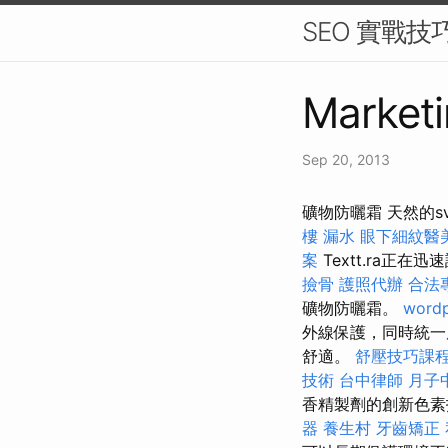
SEO 實戰
Marketi
Sep 20, 2013
礦物防曬霜 天然的s
樓 漏水
眼下細紋醫
案
Textt.ra正在
撿骨
護照代辦
合法
礦物防曬霜。
wordp
外線保護，同時統一
舒適。
舒壓技巧課
技術
台中律師
月子
香精製劑的創新色素
器
養生村
牙齒矯正