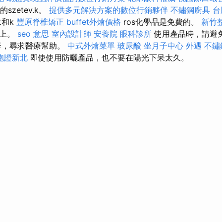
szetev.k。
提供多元解決方案的數位行銷夥伴
不鏽鋼廚具
台
和k
豐原脊椎矯正
buffet外燴價格
ros化學品是免費的。
新竹
膚上。
seo 意思
室內設計師
安養院
眼科診所
使用產品時，請避
疹，尋求醫療幫助。
中式外燴菜單
玻尿酸
坐月子中心
外遇
不鏽
胞證新北
即使使用防曬產品，也不要在陽光下呆太久。