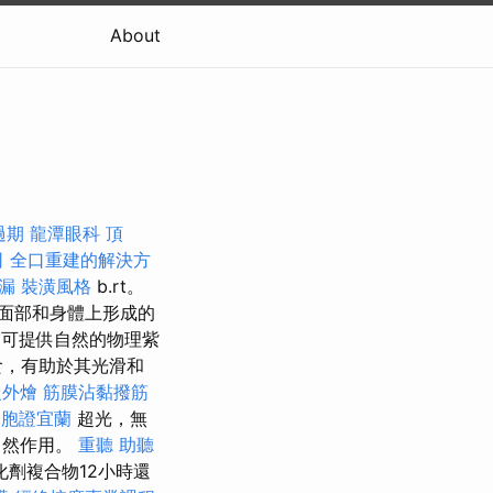
About
過期
龍潭眼科
頂
司
全口重建的解決方
漏
裝潢風格
b.rt。
面部和身體上形成的
曬霜可提供自然的物理紫
食，有助於其光滑和
級外燴
筋膜沾黏撥筋
台胞證宜蘭
超光，無
自然作用。
重聽 助聽
化劑複合物12小時還