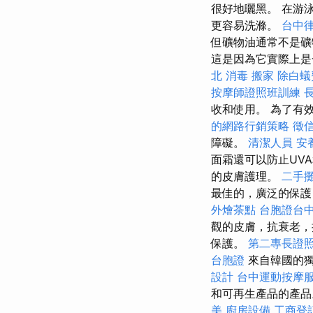
很好地曬黑。 在游
更容易洗滌。
台中
但礦物油通常不是
這是因為它實際上是
北
消毒
搬家
除白蟻
按摩師證照班訓練
收和使用。 為了有
的網路行銷策略
徵
障礙。
清潔人員
安
面霜還可以防止UV
的皮膚護理。
二手
最佳的，廣泛的保護
外燴茶點
台胞證台
觀的皮膚，抗衰老，
保護。
第二專長證
台胞證
來自韓國的獨
設計
台中運動按摩
和可再生產品的產
美
廚房設備
工商登