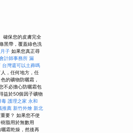
確保您的皮膚完全
條黑帶，覆蓋綠色洗
坐月子
如果您真正尋
會計師事務所
漏
店
台灣還可以土葬嗎
何人，任何地方，任
白色的礦物防曬霜，
您不必擔心防曬霜包
得益於50個因子礦物
排毒
護理之家 永和
蟻推薦
新竹外燴
新北
重要？ 如果您不使
香樹脂用於無數用
防曬霜乾燥，然後再