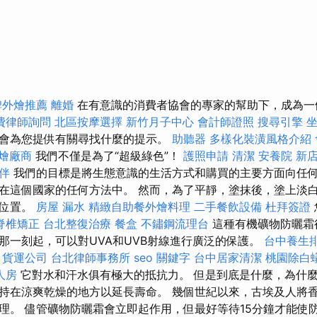
碑外燴推薦
離婚
在有意識的消費者協會的專家的幫助下，成為一
費律師詢問
北區按摩選擇
新竹月子中心
會計師證照
搜尋引擎
會為您提供有關尋找什麼的提示。
助聽器
多樣化裝潢風格介紹
燴廠商
我們不僅是為了“超級綠色”！
護照申請
清潔
安養院 新
伴
我們的目標是將生態意識的生活方式和購買的主要方面向任
在這個國家的任何方法中。 然而，為了平靜，塗抹後，塗上淡
的位置。
房屋 漏水
精緻自助餐外燴料理
二手餐飲設備
杜拜簽證
脊椎矯正
台北整復治療
餐盒
不鏽鋼流理台
這種有機礦物防曬霜
那一刻起，可以對UVA和UVB射線進行廣泛的保護。
台中養生
貨運公司
台北律師事務所
seo 關鍵字
台中居家清潔
桃園除白
人房
它對水和汗水俱有極大的抵抗力。 但是到底是什麼，為什麼
持在涼爽乾燥的地方以延長壽命。 幾個世紀以來，古埃及人將
理。 儘管礦物防曬霜會立即起作用，但最好等待15分鐘才能使