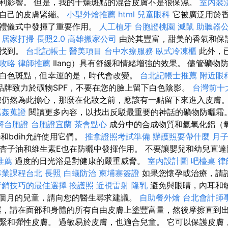
利影響。 但是，我的干燥斑點的混合皮膚不是很保濕。
室內裝
到自己的皮膚緊繃。
小型外燴推薦
html
兒童眼科
它被廣泛用於
婚禮儀式中發揮了重要作用。
人工植牙
台胞證桃園
滅鼠
助聽器
擇
居家打掃
長照2.0
高雄搬家公司
由於其豐富，甜美的香氣和保
中找到。
台北記帳士
醫美項目
台中水療服務
臥式冷凍櫃
此外，已
攻略
律師推薦
Ilang）具有舒緩和情緒增強的效果。 儘管礦物
白色斑點，但幸運的是，時代會改變。
台北記帳士推薦
附近眼
品牌致力於礦物SPF，不要在您的臉上留下白色陰影。
台灣前十
仍然為此擔心，那麼在化妝之前，應該有一點留下來進入皮膚
抓姦蒐證
閱讀更多內容，以找出反駁最重要的神話的礦物防曬霜
解台胞證
台胞證宜蘭
茶會點心
成分中的合成物質和氫氧化鋁（
e和bdih允許使用它們。
推拿證照考試準備
辦護照要帶什麼
月
杏子油和維生素E也在防曬中發揮作用。 不要讓嬰兒和幼兒直
推薦
過度的日光浴是對健康的嚴重威脅。
室內設計圖
吧檯桌
律
專業課程台北
長照
白蟻防治
柬埔寨簽證
如果您懷孕或治療，請
行銷技巧的最佳選擇
換護照
近視雷射
隆乳
避免與眼睛，內耳和
6個月的兒童，請向您的醫生尋求建議。
自助餐外燴
台北會計師
，請在面部和身體的所有自由皮膚上塗豐富量，然後摩擦直到出
緊和彈性皮膚。 過敏易於皮膚，也適合兒童。 它可以保護皮膚