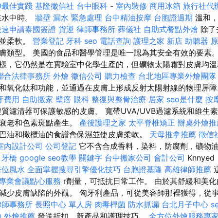
O最佳實踐
基隆徵信社
台中眼科
-
室內裝修
商用冰箱
旅行社代
在水中時。
牆壁 漏水 緊急處理
台中精油按摩
台胞證過期
溫和，
快速申請泰國簽證
貨運
律師事務所
葬儀社
自助式餐點外燴
除了
膚並柔軟。
營業登記
牙科
seo
電話查詢
護理之家 新店
助聽器 
膚類型。 美國的食品和醫學管理是唯一認為其安全有效的要素
樣，它仍然是在實驗室中化學生產的，但礦物太陽霜對皮膚均溫
聯合法律事務所
外燴
徵信公司
聽力檢查
台北地區專業外燴團
和氧化鈦和功能，並通過在皮膚上形成反射太陽射線的物理屏
牙費用
自助搬家
壁癌
眼科
整復與整骨治療
居家
seo是什麼
按
質濾清器可保護敏感的皮膚。 寬帶UVA/UVB過濾系統和維生
從衰老和色素斑點產生。
產後護理之家
太平脊椎矯正
辦桌外燴推
巴油和橄欖油的食譜會保濕並使皮膚柔軟。
天母推拿推薦
徵信
室內設計公司
公司登記
它不含合成香料，染料，防腐劑，礦物
。
牙橋
google seo教學
關鍵字
台中搬家公司
會計公司
Knny
塔位風水
全面掌握搜尋引擎優化技巧
台胞證基隆
高雄律師推薦
專業會議點心服務
r劑量，可抵抗日常工作。 由於其舒緩和美
減少皮膚缺陷的外觀。 匈牙利產品，可從美容師那裡獲得，從事I
律師事務所
長照中心 單人房
肉毒桿菌
防水抓漏
台北月子中心
s
助
外燴推薦
發送折扣，新產品和護理技巧。
全方位外燴服務專