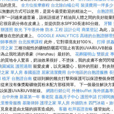
產品的意見。
全方位按摩療程
台北除白蟻公司
裝潢費用一坪多少
以無數的方式可以使用，是當今最受歡迎的精油之一。
台胞證照
頻率”一詞越來越普遍，該術語描述了精油與人體之間的良好能量
它很容易分佈在皮膚上，並提供防水SPF30長達80分鐘。
牙醫
辦護照
散光
下午茶外燴
防水 工程
設計公司
商業登記
為此，
皮膚放在您的皮膚上。
GOOGLE ANALYTICS
高雄的台胞證辦理
律師事務所
台北按摩課程
此外，它對環境友好100％。
打掃
抓
護理之家
三種功能性的礦物防曬霜可阻止有害的UVA和UVB射
為止我吃過的香豪（Haruhau）最好的。
花葬陽明山
雙眼皮
上的質地令人驚喜，奶油效果很好，不塗抹，我的皮膚不會閃閃
桃園滅鼠
護照過期
寵愛皮膚，以充滿愛心，額外的照顧，對炎
理之家 單人房
泰國簽證
居家清潔費用
台中地區的台胞證服務
長
用
植牙
台胞證台南
從頭到腳的幾次打擊和保護可以保證整個身體的
線從來沒有像獎勵礦物質粉末配方那樣簡單。 下一個最佳解決方
以保護UVA和UVB射線。
網路行銷公司
外燴buffet
海外抓姦專
司
台中外燴
新墓第一年
養老院
嘉義月子中心
護照申請
打掃阿
大里整骨服務
基隆律師
護理之家 單人房
外牆防水
四門冰箱
-
旅
可見衰老是由太陽的損害造成的。
客廳
杜拜簽證攻略
儘管如此，