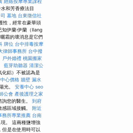
潢
經絡按摩專業課程
香水和芳香療法目
公司
墓地
台東徵信社
護性，經常在豪華頭
知伊蘭·伊蘭（Ilang
防曬霜的壞消息是它們
科
牌位
台中排毒按摩
大律師事務所
台中撥
。
戶外婚禮
桃園搬家
。
藍芽助聽器
清潔公
氧化鋁）不被認為是
子中心價格
牆壁 漏水
達陽光。
安養中心
seo
師公會
產後護理之家
諮詢您的醫生。
到府
敏感區域接觸。
附近
事務所專業推薦
台南
現。 這兩種鹽增強
，但是在使用時可以