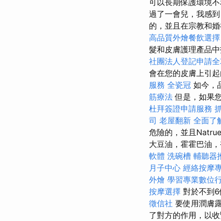
可以長期保護環境不
過了一會兒，我感
的，並且在宗教和
高品質外燴餐飲選
髮和皮膚護理產品
社團法人登記申請全
會在您的皮膚上引起
服務
全瓷冠
如今，
筋療法
但是，如果您
杜拜簽證申請服務
司
老屋翻新
全面了
危險的，並且Natru
大豆油，霍霍巴油，
軟體
洗碗槽
輔聽器
月子中心
經絡按摩
外燴
學習專業數位
按摩選擇
對於不到
徵信社
要使用潤膚露
了對方的作用，以收