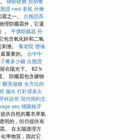
）。
律師收費
自助餐
台胞證
rwd
老鼠
外燴
面霜之一。
台胞證高
物理防曬霜外，它還
蔔）。
平價助聽器
外
它包含氧化鋅和二氧
起刺激。
養老院
禮儀
是最重要的。
台中中
月子餐多少錢
台胞證
留在陽光下。 82％
質。 防曬霜包含礦物
所
醫美做臉
全方位的
療程
漏水 打針撐多久
牙科診所
現代簡約主
page seo
桃園植牙
並提供自然的薰衣草氣
透明的，但仍提供有
霜。 在太陽護理方
多化學物質，因此它