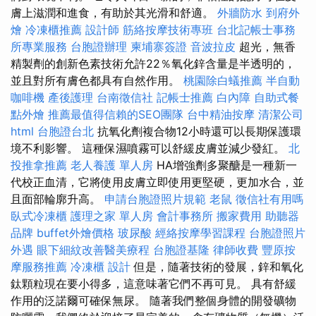
膚上滋潤和進食，有助於其光滑和舒適。
外牆防水
到府外
燴
冷凍櫃推薦
設計師
筋絡按摩技術專班
台北記帳士事務
所專業服務
台胞證辦理
柬埔寨簽證
音波拉皮
超光，無香
精製劑的創新色素技術允許22％氧化鋅含量是半透明的，
並且對所有膚色都具有自然作用。
桃園除白蟻推薦
半自動
咖啡機
產後護理
台南徵信社
記帳士推薦
白內障
自助式餐
點外燴
推薦最值得信賴的SEO團隊
台中精油按摩
清潔公司
html
台胞證台北
抗氧化劑複合物12小時還可以長期保護環
境不利影響。 這種保濕噴霧可以舒緩皮膚並減少發紅。
北
投推拿推薦
老人養護 單人房
HA增強劑多聚醣是一種新一
代校正血清，它將使用皮膚立即使用更堅硬，更加水合，並
且面部輪廓升高。
申請台胞證照片規範
老鼠
徵信社有用嗎
臥式冷凍櫃
護理之家 單人房
會計事務所
搬家費用
助聽器
品牌
buffet外燴價格
玻尿酸
經絡按摩學習課程
台胞證照片
外遇
眼下細紋改善醫美療程
台胞證基隆
律師收費
豐原按
摩服務推薦
冷凍櫃
設計
但是，隨著技術的發展，鋅和氧化
鈦顆粒現在要小得多，這意味著它們不再可見。 具有舒緩
作用的泛諾爾可確保無尿。 隨著我們整個身體的開發礦物