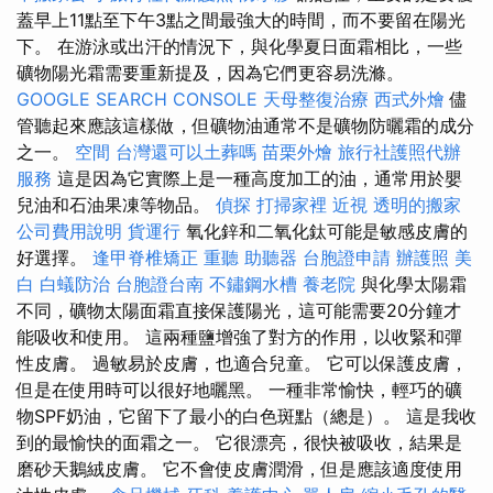
蓋早上11點至下午3點之間最強大的時間，而不要留在陽光
下。 在游泳或出汗的情況下，與化學夏日面霜相比，一些
礦物陽光霜需要重新提及，因為它們更容易洗滌。
GOOGLE SEARCH CONSOLE
天母整復治療
西式外燴
儘
管聽起來應該這樣做，但礦物油通常不是礦物防曬霜的成分
之一。
空間
台灣還可以土葬嗎
苗栗外燴
旅行社護照代辦
服務
這是因為它實際上是一種高度加工的油，通常用於嬰
兒油和石油果凍等物品。
偵探
打掃家裡
近視
透明的搬家
公司費用說明
貨運行
氧化鋅和二氧化鈦可能是敏感皮膚的
好選擇。
逢甲脊椎矯正
重聽 助聽器
台胞證申請
辦護照
美
白
白蟻防治
台胞證台南
不鏽鋼水槽
養老院
與化學太陽霜
不同，礦物太陽面霜直接保護陽光，這可能需要20分鐘才
能吸收和使用。 這兩種鹽增強了對方的作用，以收緊和彈
性皮膚。 過敏易於皮膚，也適合兒童。 它可以保護皮膚，
但是在使用時可以很好地曬黑。 一種非常愉快，輕巧的礦
物SPF奶油，它留下了最小的白色斑點（總是）。 這是我收
到的最愉快的面霜之一。 它很漂亮，很快被吸收，結果是
磨砂天鵝絨皮膚。 它不會使皮膚潤滑，但是應該適度使用