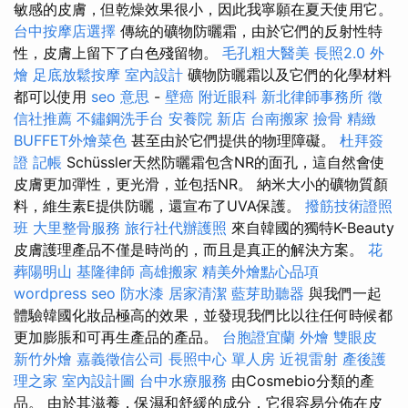
敏感的皮膚，但乾燥效果很小，因此我寧願在夏天使用它。
台中按摩店選擇
傳統的礦物防曬霜，由於它們的反射性特
性，皮膚上留下了白色殘留物。
毛孔粗大醫美
長照2.0
外
燴
足底放鬆按摩
室內設計
礦物防曬霜以及它們的化學材料
都可以使用
seo 意思
-
壁癌
附近眼科
新北律師事務所
徵
信社推薦
不鏽鋼洗手台
安養院 新店
台南搬家
撿骨
精緻
BUFFET外燴菜色
甚至由於它們提供的物理障礙。
杜拜簽
證
記帳
Schüssler天然防曬霜包含NR的面孔，這自然會使
皮膚更加彈性，更光滑，並包括NR。 納米大小的礦物質顏
料，維生素E提供防曬，還宣布了UVA保護。
撥筋技術證照
班
大里整骨服務
旅行社代辦護照
來自韓國的獨特K-Beauty
皮膚護理產品不僅是時尚的，而且是真正的解決方案。
花
葬陽明山
基隆律師
高雄搬家
精美外燴點心品項
wordpress seo
防水漆
居家清潔
藍芽助聽器
與我們一起
體驗韓國化妝品極高的效果，並發現我們比以往任何時候都
更加膨脹和可再生產品的產品。
台胞證宜蘭
外燴
雙眼皮
新竹外燴
嘉義徵信公司
長照中心 單人房
近視雷射
產後護
理之家
室內設計圖
台中水療服務
由Cosmebio分類的產
品。 由於其滋養，保濕和舒緩的成分，它很容易分佈在皮