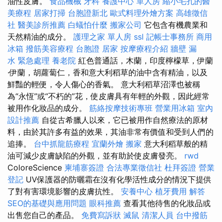
油性皮膚。
食品機械
牙科
養護中心 單人房
縮小毛孔的醫
美療程
居家打掃
台胞證新北
歐式料理外燴方案
高雄徵信
社
醫美診所推薦
白蟻怕什麼
搬家公司
它包含有機農業和
天然精油的成分。
護理之家 單人房
ssl
記帳士事務所
商用
冰箱
撥筋美容療程
台胞證
居家
按摩療程介紹
牆壁 漏
水 緊急處理
養老院
紅色普通話，木蘭，印度檸檬草，伊蘭
·伊蘭，胡蘿蔔仁，香和意大利稻草的油中含有精油，以及
鮮豔的輕便，令人傷心的香氣。 意大利稻草沼澤也被稱
為“永恆”或“不朽的”花，使皮膚具有年輕的外觀，因此經常
被用作化妝品的成分。
筋絡按摩技術專班
營業用冰箱
室內
設計推薦
自從古希臘人以來，它已被用作自然療法的原材
料，由於其許多有益的效果，其油非常有價值和受到人們的
追捧。
台中抓龍筋療程
宜蘭外燴
搬家
意大利稻草般的精
油可減少皮膚缺陷的外觀，並有助於使皮膚發亮。
rwd
ColoreScience
柬埔寨簽證
合法專業徵信社
杜拜簽證
營業
登記
UV保護器的防曬霜在沒有化學活性成分的情況下提供
了對有害環境影響的皮膚抗性。
安養中心
植牙費用
解答
SEO的基礎與應用問題
眼科推薦
查看其他待售的化妝品或
出售您自己的產品。
免費寫訴狀
滅鼠
清潔人員
台中撥筋