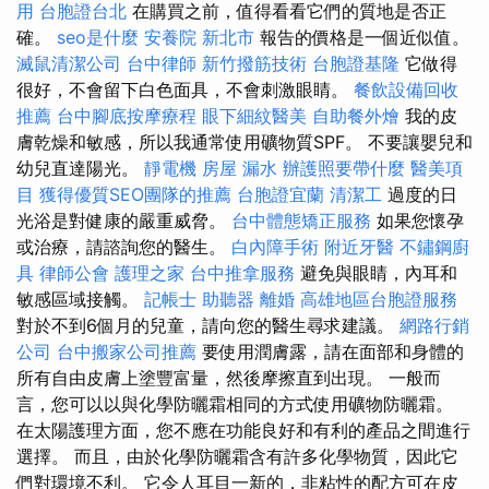
用
台胞證台北
在購買之前，值得看看它們的質地是否正
確。
seo是什麼
安養院 新北市
報告的價格是一個近似值。
滅鼠清潔公司
台中律師
新竹撥筋技術
台胞證基隆
它做得
很好，不會留下白色面具，不會刺激眼睛。
餐飲設備回收
推薦
台中腳底按摩療程
眼下細紋醫美
自助餐外燴
我的皮
膚乾燥和敏感，所以我通常使用礦物質SPF。 不要讓嬰兒和
幼兒直達陽光。
靜電機
房屋 漏水
辦護照要帶什麼
醫美項
目
獲得優質SEO團隊的推薦
台胞證宜蘭
清潔工
過度的日
光浴是對健康的嚴重威脅。
台中體態矯正服務
如果您懷孕
或治療，請諮詢您的醫生。
白內障手術
附近牙醫
不鏽鋼廚
具
律師公會
護理之家
台中推拿服務
避免與眼睛，內耳和
敏感區域接觸。
記帳士
助聽器
離婚
高雄地區台胞證服務
對於不到6個月的兒童，請向您的醫生尋求建議。
網路行銷
公司
台中搬家公司推薦
要使用潤膚露，請在面部和身體的
所有自由皮膚上塗豐富量，然後摩擦直到出現。 一般而
言，您可以以與化學防曬霜相同的方式使用礦物防曬霜。
在太陽護理方面，您不應在功能良好和有利的產品之間進行
選擇。 而且，由於化學防曬霜含有許多化學物質，因此它
們對環境不利。 它令人耳目一新的，非粘性的配方可在皮