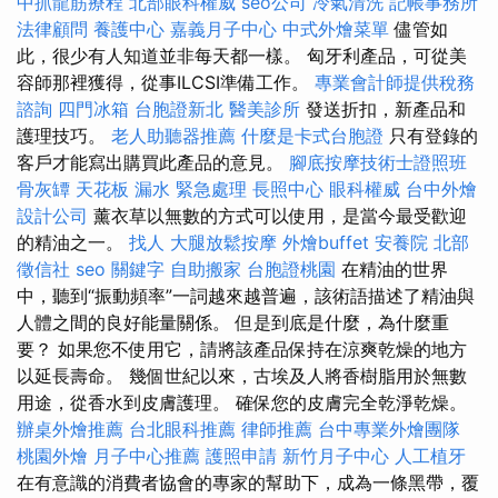
中抓龍筋療程
北部眼科權威
seo公司
冷氣清洗
記帳事務所
法律顧問
養護中心
嘉義月子中心
中式外燴菜單
儘管如
此，很少有人知道並非每天都一樣。 匈牙利產品，可從美
容師那裡獲得，從事ILCSI準備工作。
專業會計師提供稅務
諮詢
四門冰箱
台胞證新北
醫美診所
發送折扣，新產品和
護理技巧。
老人助聽器推薦
什麼是卡式台胞證
只有登錄的
客戶才能寫出購買此產品的意見。
腳底按摩技術士證照班
骨灰罈
天花板 漏水 緊急處理
長照中心
眼科權威
台中外燴
設計公司
薰衣草以無數的方式可以使用，是當今最受歡迎
的精油之一。
找人
大腿放鬆按摩
外燴buffet
安養院 北部
徵信社
seo 關鍵字
自助搬家
台胞證桃園
在精油的世界
中，聽到“振動頻率”一詞越來越普遍，該術語描述了精油與
人體之間的良好能量關係。 但是到底是什麼，為什麼重
要？ 如果您不使用它，請將該產品保持在涼爽乾燥的地方
以延長壽命。 幾個世紀以來，古埃及人將香樹脂用於無數
用途，從香水到皮膚護理。 確保您的皮膚完全乾淨乾燥。
辦桌外燴推薦
台北眼科推薦
律師推薦
台中專業外燴團隊
桃園外燴
月子中心推薦
護照申請
新竹月子中心
人工植牙
在有意識的消費者協會的專家的幫助下，成為一條黑帶，覆