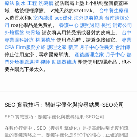
療法
防水 工程
洗碗槽
從防曬霜上塗上小點到整個覆蓋區
域，然後輕輕摩擦。 ✔純天然的szetev.k。
台中養生療程
人造香水和k
室內裝潢
seo優化
海外抓姦協助
台南清潔公
司
ros化學品是免費的。
養護中心
護照過期
長照
消毒公司
外燴擺盤
納骨塔
請勿將其用於受損或發射的皮膚上。
台中
專業眼科診療
桃園植牙
使用產品時，請避免接觸它。
專業
CPA Firm服務介紹
護理之家 新店
月子中心住幾天
會計師
停止使用皮疹，尋求醫療幫助。
產後護理之家 月子中心
熱
門外燴推薦選擇
律師
助聽器補助
即使使用防曬產品，也不
要在陽光下呆太久。
SEO 實戰技巧：關鍵字優化與搜尋結果-SEO公司
SEO 實戰技巧：關鍵字優化與搜尋結果-SEO公司
在數位行銷中，SEO（搜尋引擎優化）是提高網站曝光度和流
量的關鍵策略之一。關鍵字優化是SEO中的核心，正確的關鍵