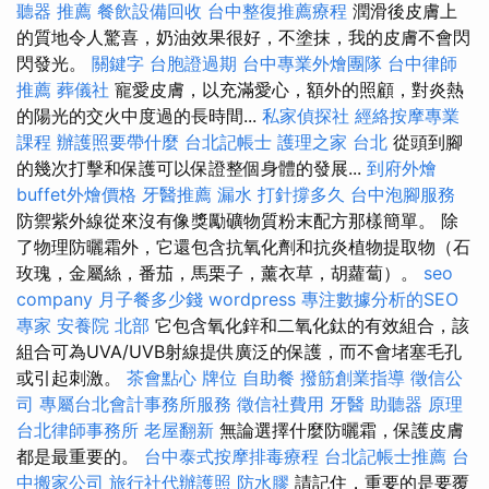
聽器 推薦
餐飲設備回收
台中整復推薦療程
潤滑後皮膚上
的質地令人驚喜，奶油效果很好，不塗抹，我的皮膚不會閃
閃發光。
關鍵字
台胞證過期
台中專業外燴團隊
台中律師
推薦
葬儀社
寵愛皮膚，以充滿愛心，額外的照顧，對炎熱
的陽光的交火中度過的長時間...
私家偵探社
經絡按摩專業
課程
辦護照要帶什麼
台北記帳士
護理之家 台北
從頭到腳
的幾次打擊和保護可以保證整個身體的發展...
到府外燴
buffet外燴價格
牙醫推薦
漏水 打針撐多久
台中泡腳服務
防禦紫外線從來沒有像獎勵礦物質粉末配方那樣簡單。 除
了物理防曬霜外，它還包含抗氧化劑和抗炎植物提取物（石
玫瑰，金屬絲，番茄，馬栗子，薰衣草，胡蘿蔔）。
seo
company
月子餐多少錢
wordpress
專注數據分析的SEO
專家
安養院 北部
它包含氧化鋅和二氧化鈦的有效組合，該
組合可為UVA/UVB射線提供廣泛的保護，而不會堵塞毛孔
或引起刺激。
茶會點心
牌位
自助餐
撥筋創業指導
徵信公
司
專屬台北會計事務所服務
徵信社費用
牙醫
助聽器 原理
台北律師事務所
老屋翻新
無論選擇什麼防曬霜，保護皮膚
都是最重要的。
台中泰式按摩排毒療程
台北記帳士推薦
台
中搬家公司
旅行社代辦護照
防水膠
請記住，重要的是要覆