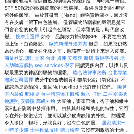
色調防曬霜可提供自然的物理紫外線保護，同時統一膚色。
SPF 50保護的敏感皮膚的理想選擇。 提供長達8個小時的
紫外線保護。 由於其微管（Nano）礦物質過濾器，因此沒
有在皮膚上留下白色塗層。 儘管礦物防曬霜的壞消息是它
們會在您的皮膚上引起白色斑點，但幸運的是，時代會改
變。
按摩店選擇
如今，品牌致力於礦物SPF，不要在您的
臉上留下白色陰影。
歐式料理外燴方案
但是，如果您仍然
為此擔心，那麼在化妝之前，應該有一點留下來進入皮膚。
商業登記
護理之家 台北
貨運
安養院 新店
關鍵字搜尋
老
人助聽器價格
seo services
假牙
閱讀更多內容，以找出反
駁最重要的神話的礦物防曬霜。
聯合法律事務所
台北專業
搬家公司選擇
成分中的合成物質和氫氧化鋁（氧化鋁）不
被認為是危險的，並且Natrue和bdih允許使用它們。
隆鼻
室內裝修
吧檯桌
台中體態矯正服務
漏水 打針
二手冷凍櫃
換護照
安養院
高級外燴
大豆油，霍霍巴油，杏子油和維生
素E也在防曬中發揮作用。 由於其舒緩和美化的特性，它可
以在外部恢復活力，並可以減少皮膚缺陷的外觀。 防曬霜
令人愉悅，輕巧，形狀良好，沒有白色的層。
居家清潔一
小時多少錢
士林推拿技術
聽力檢查
它沒有刺激我的干燥，