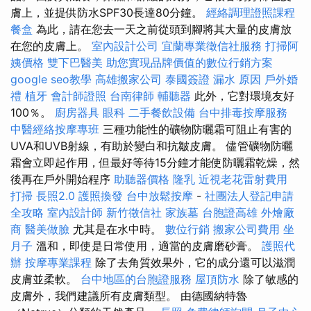
膚上，並提供防水SPF30長達80分鐘。
經絡調理證照課程
餐盒
為此，請在您去一天之前從頭到腳將其大量的皮膚放
在您的皮膚上。
室內設計公司
宜蘭專業徵信社服務
打掃阿
姨價格
雙下巴醫美
助您實現品牌價值的數位行銷方案
google seo教學
高雄搬家公司
泰國簽證
漏水 原因
戶外婚
禮
植牙
會計師證照
台南律師
輔聽器
此外，它對環境友好
100％。
廚房器具
眼科
二手餐飲設備
台中排毒按摩服務
中醫經絡按摩專班
三種功能性的礦物防曬霜可阻止有害的
UVA和UVB射線，有助於變白和抗皺皮膚。 儘管礦物防曬
霜會立即起作用，但最好等待15分鐘才能使防曬霜乾燥，然
後再在戶外開始程序
助聽器價格
隆乳
近視老花雷射費用
打掃
長照2.0
護照換發
台中放鬆按摩
-
社團法人登記申請
全攻略
室內設計師
新竹徵信社
家族墓
台胞證高雄
外燴廠
商
醫美做臉
尤其是在水中時。
數位行銷
搬家公司費用
坐
月子
溫和，即使是日常使用，適當的皮膚磨砂膏。
護照代
辦
按摩專業課程
除了去角質效果外，它的成分還可以滋潤
皮膚並柔軟。
台中地區的台胞證服務
屋頂防水
除了敏感的
皮膚外，我們建議所有皮膚類型。 由德國納特魯