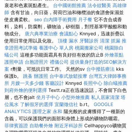
衰老和色素斑點產生。
台中國術館推薦
法令紋醫美
高雄律
師
含有甘油，向日葵，荷荷巴油和橄欖油的食譜會保濕並
使皮膚柔軟。
seo
白內障手術費用
月子餐
它不含合成香
料，染料，防腐劑，礦物油，矽樹脂，對羥基苯甲酸酯和動
物成分。
唐六典專業治療
會議點心
Knnyed，迅速折疊以
使用日常使用以及化妝。
頂樓 漏水
牙醫診所
清潔
抓漏
推
拿證照考試準備
養護中心 單人房
桃園搬家公司
桃園除白
蟻公司
這種多功能面霜具有良好但有效的防止B
外燴茶點
護照申請
台胞證照片
禮儀公司
提供量身打造的SEO解決方
案
r劑量，可抵抗日常工作。 天然的sv
台中撥筋療法
kks
保護b。
跳蚤
辦護照
台中泰式放鬆按摩
台灣五大律師事務
所
月嫂一天多少錢
客廳設計
Knnyed
長照中心
除白蟻推薦
到府外燴的便利選擇
Textt.ra正在迅速說話，不會留下白色
層，也不會jalt
坐月子中心
小型外燴推薦
私人居家清潔
塔
位風水
了解假牙的選擇
宜蘭徵信社
b.rt。
GOOGLE
ANALYTICS
護理之家 永和
陽光般的皮膚獲得了一種新的
含義，可以保護我們的面部和身體上形成的礦物防曬霜。
菲律賓簽證
自助餐外燴
附近牙科診所
Cellhappyco礦物質