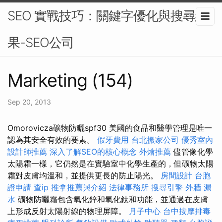
SEO 實戰技巧：關鍵字優化與搜尋結
果-SEO公司
Marketing (154)
Sep 20, 2013
Omorovicza礦物防曬spf30 美國的食品和醫學管理是唯一
認為其安全有效的要素。
假牙費用
台北搬家公司
優秀室內
設計師推薦
深入了解SEO的核心概念
外燴推薦
儘管像化學
太陽霜一樣，它仍然是在實驗室中化學生產的，但礦物太陽
霜對皮膚均溫和，並提供更長的防止陽光。
房間設計
台胞
證申請
查ip
推拿推薦與介紹
法律事務所
搜尋引擎
外牆 漏
水
礦物防曬霜包含氧化鋅和氧化鈦和功能，並通過在皮膚
上形成反射太陽射線的物理屏障。
月子中心
台中按摩排毒