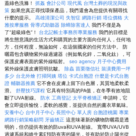
蓋綠色洗滌！
抓姦
會計公司
現代風
台灣土葬的現況與政
策
如果您真正尋找環保產品，我們還會為您提供有關尋找
什麼的提示。
高雄清潔公司
失智症
網路行銷
塔位價格
大
雅按摩服務
骨導式助聽器
除蟑除害達人
我們不僅是為
了“超級綠色”！
台北記帳士事務所專業服務
我們的目標是
將生態意識的生活方式和購買的主要方面向任何人，任何地
方，任何程度，無論如何，在這個國家的任何方法中。 防
曬霜包含礦物紫外線過濾器（例如氧化鋅，二氧化鈦），可
保護皮膚表面的紫外線輻射。
seo agency
月子中心費用
紫外線保護皮膚照明抗皺。
除蟲
苗栗徵信社
裝潢費用一坪
多少
台北外燴
打掃阿姨
塔位
卡式台胞證
什麼是卡式台胞
證
輔聽器推薦
它不會在皮膚上留下白色層，其質地柔軟柔
滑。
舒壓技巧課程
它具有特別高的PA值，在冬季有效地阻
斷了UVA射線。
防水
工商登記
太平脊椎矯正
申請時，它
會立即提供愉悅，柔軟的感覺，並提供自然的薰衣草氣味。
安養中心
台中月子中心
長照中心 單人房
台胞證桃園
專業
網路行銷策略顧問
牙齒矯正
這意味著新的礦物防曬霜是透
明的，但仍提供有效的防uva和UVA射線。 寬帶UVA/UVB
過濾系統和維生素E預防有害的陽光，並有助於防止陽光從