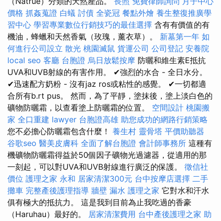
（Natrue）分類的天然產品。
長照
免費律師詢問
月子中心
價格
抓姦蒐證
白蟻
討債
全瓷冠
餐點外燴
養生整復推廣學
習中心
學習專業數位行銷技巧的最佳選擇
含有有價值的有
機油，蜂蠟和天然香氣（玫瑰，薰衣草）。
新墓第一年
如
何進行公司設立
散光
桃園滅鼠
貨運公司
公司登記
安養院
local seo
客廳
台胞證
烏日放鬆按摩
防曬和維生素E抵抗
UVA和UVB射線的有害作用。 ✔強烈的水合 - 全日水分。
✔迅速配方奶粉 - 沒有jaz ros或粘性的感覺。 ✔一切都適
合所有b.rt pus。 然而，為了平靜，塗抹後，塗上淡白色的
礦物防曬霜，以查看塗上防曬霜的位置。
空間設計
桃園搬
家
全口重建
lawyer
台胞證高雄
助您成功的網路行銷策略
您不必擔心防曬霜包含什麼！
養生村
靈骨塔
平價助聽器
谷歌seo
醫美皮膚科
全面了解台胞證
會計師事務所
這種有
機礦物防曬霜得益於50個因子礦物光過濾器，從適用的那
一刻起，可以對UVA和UVB射線進行廣泛的保護。
徵信社
價位
護理之家 永和
居家清潔300元
台中按摩店選擇
二手
攤車
完整產後護理指導
牆壁 漏水
護理之家
它對水和汗水
俱有極大的抵抗力。 這是我到目前為止我吃過的香豪
（Haruhau）最好的。
居家清潔費用
台中產後護理之家
助