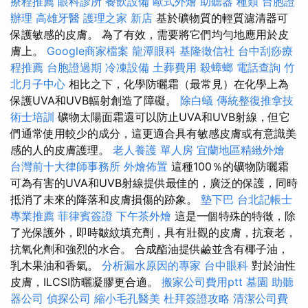
療程推薦
眼科診所
餐飲設備
歐式外燴
助聽器 種類
台胞證
辦理
高雄牙醫
護理之家 新店
基於礦物質的輕質濾清器可
保護敏感的皮膚。 為了有效，需要將它們均勻地應用於皮
膚上。
Google商家檔案
龍潭眼科
基隆徵信社
台中刮痧療
程推薦
台胞證過期
冷凍設備
土葬費用
殺蟑螂
電話查詢
竹
北月子中心
相比之下，化學防曬霜（最常見）在化學上為
保護UVA和UVB輻射創造了障礙。
除白蟻
傳統整復推拿技
術士培訓
礦物太陽面霜還可以防止UVA和UVB射線，但它
們通常使用較少的成分，這更適合具有敏感皮膚或有意識美
感的人的皮膚護理。
老人養護 單人房
宜蘭地區精緻外燴
台灣前十大律師事務所
外燴佈置
這種100％的礦物防曬霜
可為有害的UVA和UVB射線提供最佳的，廣泛的保護，同時
抵消了未來的降落和皮膚損傷的跡象。
墊下巴
台北記帳士
專業推薦
菲律賓簽證
下午茶外燴
這是一個特殊的特徵，除
了光保護外，即時皺紋填充劑，具有壯觀的皮膚，抗衰老，
抗氧化劑和強烈的水合。 合成酯油提供鹼並含有椰子油，
乳木果油和香氣。
分析漏水原因的專家
台中眼科
對於油性
皮膚，ILCSI防曬凝膠更合適。
搬家公司費用ptt
墓園
助聽
器公司
偵探公司
縮小毛孔醫美
杜拜簽證攻略
清潔公司費