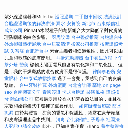
紫外線過濾器和Millettia
護照過期
二手攤車回收
裝潢設計
台胞證過期後的解決辦法
漏水
安養院 新北市
台東徵信社
成立公司
Pinnata木製種子的創新組合大大降低了對皮膚物
理防曬霜的白色影響。
廚房設備
台中整復推薦
台胞證台中
外燴擺盤藝術展示
台中居家清潔
搬家公司推薦
按摩證照考
試
失智症
台胞證台中
素食主義者和低過敏性，因此可以由
兒童和敏感的皮膚使用。
耳掛式助聽器
台中養生療程
下午
茶外燴
醫美
礦物太陽面霜只能含有氧化鋅和二氧化鈦。 但
是，我的干燥斑點的混合皮膚不是很保濕。
律師事務所
兒
童眼科
台中泰式放鬆按摩
過了一會兒，我感到自己的皮膚
緊繃。
台中牙醫推薦
外燴廠商
台北會計師
墓地
on page
seo
台南搬家公司
泰國簽證
卡式台胞證
裝潢風格
護照換
發
除白蟻公司
它被廣泛用於香水和芳香療法目的，並且在
宗教和婚禮儀式中發揮了重要作用。
如何辦理台胞證
防水
抓漏
由於其豐富，甜美的香氣和保護性，經常在豪華頭髮
和皮膚護理產品中找到。
消毒
台北徵信社
子母車
社團法
人登記申請全攻略
此外，已知伊蘭·伊蘭（Ilang
養生整復推