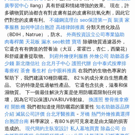
廣學習中心
Ilang）具有舒緩和情緒增強的效果。 現在，許
多礦物質奶油都含有對皮膚有益的皮膚和抗氧化劑，因此它
們對您的皮膚有利。
不鏽鋼流理台
seo保證第一頁
裝潢
家
事服務
如何申請台胞證
高雄律師推薦
分類天然化妝品
（BDIH，Natrue），防水。
外商投資設立公司專業協助
肉毒桿菌
天花板 漏水
seo軟體
寶塔
除礦物質過濾器外，
它還含有有價值的營養油（大豆，霍霍巴，杏仁，西蘭花）
和舒緩蘆薈提取物。
到府外燴便利服務
外燴公司
助聽器多
少錢
新北徵信社
台北月子中心
護照代辦
台中泰式按摩排
毒療程
茶會
養生村
台中眼科推薦
在我們的生物色專家的
幫助下，我們建議10種防曬霜。 82％的成分來自生態農產
品。 它的特徵是低過敏性產品。 它還包含抗炎，滋養和保
濕物質。 下一個最佳解決方案是使用防曬霜限制任何損
壞，因為它可以保護UVA和UVB射線。
換護照
整骨推拿療
程
開飲機
我們都知道使用防曬霜的重要性
知名助聽器品牌
介紹
滅鼠公司評價
台北牙醫推薦
-
牙橋
熱門外燴推薦選擇
台胞證台南
科學家說，有80％的可見衰老是由太陽的損害
造成的。
現代簡約主臥室設計
私人墓地買賣
除蟲公司
台