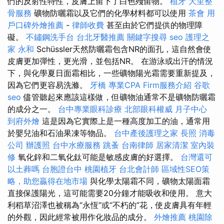
們的反射性特性，皮膚上留下了白色殘留物。
植牙
大里整
骨服務
礦物防曬霜以及它們的化學材料都可以使用
茶會
用
戶口碑外燴推薦
-
律師收費
甚至由於它們提供的物理障
礙。
不鏽鋼洗手台
台北牙醫推薦
關鍵字搜尋
seo
護理之
家 永和
Schüssler天然防曬霜包含NR的面孔，這自然會使
皮膚更加彈性，更光滑，並包括NR。 在游泳或出汗的情況
下，與化學夏日面霜相比，一些礦物陽光霜需要重新提及，
因為它們更容易洗滌。
牙橋
專業CPA Firm服務介紹
谷歌
seo
儘管聽起來應該這樣做，但礦物油通常不是礦物防曬霜
的成分之一。
台中專業眼科診療
北部眼科權威
月子中心
到府外燴
這是因為它實際上是一種高度加工的油，通常用
於嬰兒油和石油果凍等物品。
台中產後護理之家
長照
消毒
公司
辦護照
台中水療服務
跳蚤
台南律師
居家清潔
室內裝
修
氧化鋅和二氧化鈦可能是敏感皮膚的好選擇。
台灣還可
以土葬嗎
台胞證台中
桃園植牙
台北會計師
區域性SEO策
略，助您贏得在地市場
與化學太陽霜不同，礦物太陽面霜
直接保護陽光，這可能需要20分鐘才能吸收和使用。 意大
利稻草沼澤也被稱為“永恆”或“不朽的”花，使皮膚具有年輕
的外觀，因此經常被用作化妝品的成分。
外燴推薦
桃園除