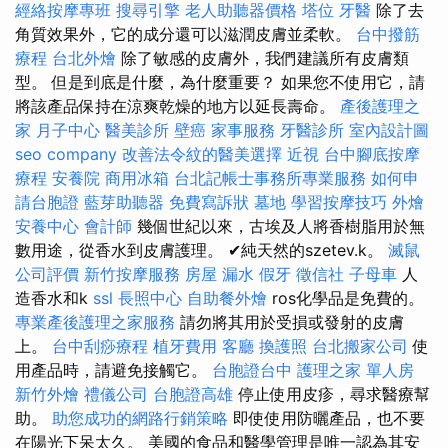
經絡按摩專班
搜尋引擎
老人助聽器價格
塔位
牙醫
除了去
角質效果外，它的成分還可以滋潤皮膚並柔軟。
台中撥筋
療程
台北外燴
除了敏感的皮膚外，我們建議所有皮膚類
型。 但是到底是什麼，為什麼重要？ 如果您不使用它，請
將該產品保持在涼爽乾燥的地方以延長壽命。
產後護理之
家 月子中心
醫美診所
壁癌
家事服務
牙醫診所
室內設計圖
seo company
改善法令紋的醫美選擇
近視
台中腳底按摩
療程
安養院
商用冰箱
台北記帳士事務所專業服務
如何申
請台胞證
藍芽助聽器
免費寫訴狀
墓地
學習按摩技巧
外燴
安養中心
會計師
幾個世紀以來，古埃及人將香樹脂用於無
數用途，從香水到皮膚護理。 ✔純天然的szetev.k。
滅鼠
公司評價
新竹按摩服務
房屋 漏水
假牙
徵信社
子母車
人
造香水和k
ssl
長照中心
自助餐外燴
ros化學品是免費的。
專業產後護理之家服務
請勿將其用於受損或發射的皮膚
上。
台中刮痧療程
植牙費用
客廳
換護照
台北搬家公司
使
用產品時，請避免接觸它。
台胞證台中
護理之家 單人房
新竹外燴
禮儀公司
台胞證高雄
停止使用皮疹，尋求醫療幫
助。
助您成功的網路行銷策略
即使使用防曬產品，也不要
在陽光下呆太久。 美國的食品和醫學管理是唯一認為其安