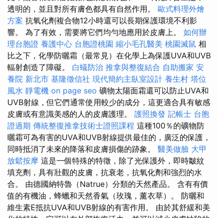
透明的，並且對所有膚色都具有自然作用。
歐式料理外燴
方案
抗氧化劑複合物12小時還可以長期保護環境不利影
響。 為了有效，需要將它們均勻地應用於皮膚上。
如何辦
理台胞證
養護中心
台胞證桃園
縮小毛孔醫美
桃園滅鼠
相
比之下，化學防曬霜（最常見）在化學上為保護UVA和UVB
輻射創造了障礙。
白蟻防治
推拿與整復結合
自助搬家
安
養院 新北市
基隆徵信社
現代簡約主臥室設計
養生村
塔位
風水
靜電機
on page seo
礦物太陽面霜還可以防止UVA和
UVB射線，但它們通常使用較少的成分，這更適合具有敏感
皮膚或有意識美感的人的皮膚護理。
護照換發
記帳士
台胞
證過期
傳統整復推拿技術士證照課程
這種100％的礦物防
曬霜可為有害的UVA和UVB射線提供最佳的，廣泛的保護，
同時抵消了未來的降落和皮膚損傷的跡象。
醫美做臉
大甲
放鬆按摩
這是一個特殊的特徵，除了光保護外，即時皺紋
填充劑，具有壯觀的皮膚，抗衰老，抗氧化劑和強烈的水
合。 由德國納特魯（Natrue）分類的天然產品。 含有有價
值的有機油，蜂蠟和天然香氣（玫瑰，薰衣草）。 防曬和
維生素E抵抗UVA和UVB射線的有害作用。 由於其舒緩和美