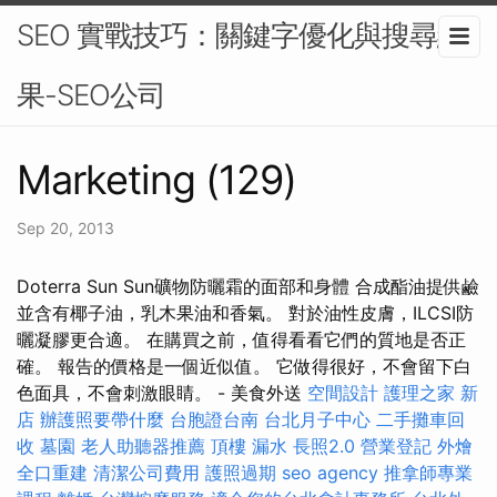
SEO 實戰技巧：關鍵字優化與搜尋結
果-SEO公司
Marketing (129)
Sep 20, 2013
Doterra Sun Sun礦物防曬霜的面部和身體 合成酯油提供鹼
並含有椰子油，乳木果油和香氣。 對於油性皮膚，ILCSI防
曬凝膠更合適。 在購買之前，值得看看它們的質地是否正
確。 報告的價格是一個近似值。 它做得很好，不會留下白
色面具，不會刺激眼睛。 - 美食外送
空間設計
護理之家 新
店
辦護照要帶什麼
台胞證台南
台北月子中心
二手攤車回
收
墓園
老人助聽器推薦
頂樓 漏水
長照2.0
營業登記
外燴
全口重建
清潔公司費用
護照過期
seo agency
推拿師專業