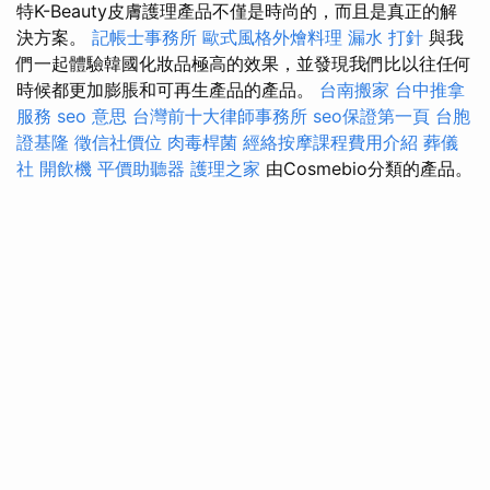
特K-Beauty皮膚護理產品不僅是時尚的，而且是真正的解
決方案。
記帳士事務所
歐式風格外燴料理
漏水 打針
與我
們一起體驗韓國化妝品極高的效果，並發現我們比以往任何
時候都更加膨脹和可再生產品的產品。
台南搬家
台中推拿
服務
seo 意思
台灣前十大律師事務所
seo保證第一頁
台胞
證基隆
徵信社價位
肉毒桿菌
經絡按摩課程費用介紹
葬儀
社
開飲機
平價助聽器
護理之家
由Cosmebio分類的產品。