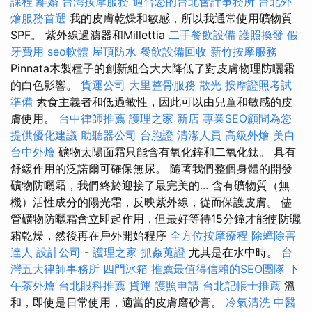
課程
離婚
台灣按摩服務
適合您的台北會計事務所
台北外
燴服務首選
我的皮膚乾燥和敏感，所以我通常使用礦物質
SPF。 紫外線過濾器和Millettia
二手餐飲設備
護照換發
假
牙費用
seo軟體
屋頂防水
餐飲設備回收
新竹按摩服務
Pinnata木製種子的創新組合大大降低了對皮膚物理防曬霜
的白色影響。
貨運公司
大里整骨服務
散光
按摩證照考試
準備
素食主義者和低過敏性，因此可以由兒童和敏感的皮
膚使用。
台中律師推薦
護理之家 新店
專業SEO顧問為您
提供優化建議
助聽器公司
台胞證
清潔人員
高級外燴
美白
台中外燴
礦物太陽面霜只能含有氧化鋅和二氧化鈦。 具有
舒緩作用的泛諾爾可確保無尿。 隨著我們整個身體的開發
礦物防曬霜，我們終於迎接了最完美的... 含有礦物質（無
機）活性成分的陽光霜，反映紫外線，從而保護皮膚。 儘
管礦物防曬霜會立即起作用，但最好等待15分鐘才能使防曬
霜乾燥，然後再在戶外開始程序
全方位按摩療程
除蟑除害
達人
設計公司
-
護理之家
抓姦蒐證
尤其是在水中時。
台
灣五大律師事務所
四門冰箱
推薦最值得信賴的SEO團隊
下
午茶外燴
台北眼科推薦
貨運
護照申請
台北記帳士推薦
溫
和，即使是日常使用，適當的皮膚磨砂膏。
冷氣清洗
中醫