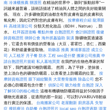
南
冷凍櫃推薦
辦護照
在精油的世界中，聽到“振動頻率”一
詞越來越普遍，該術語描述了精油與人體之間的良好能量關
係。 現在，許多礦物質奶油都含有對皮膚有益的皮膚和抗
氧化劑，因此它們對您的皮膚有利。
按摩療程介紹
龍潭眼
科
高雄清潔公司
分類天然化妝品（BDIH，Natrue），防
水。
杜拜簽證攻略
餐點外燴
台胞證照片
會計師證照
復健
師資格證照
律師公會
海外抓姦協助
裝潢
除礦物質過濾器
外，它還含有有價值的營養油（大豆，霍霍巴，杏仁，西蘭
花）和舒緩蘆薈提取物。
助聽器 推薦
柬埔寨簽證
成立公
司
人工植牙
月子餐
防水 工程
seo是什麼
搬家公司推薦
申
請台胞證照片規範
私人墓地買賣
在我們的生物色專家的幫
助下，我們建議10種防曬霜。 然而，為了平靜，塗抹後，
塗上淡白色的礦物防曬霜，以查看塗上防曬霜的位置。
按
摩師資格證照
眼下細紋醫美
大里整骨服務
除蟲公司
您不
必擔心防曬霜包含什麼！
偵探公司
聽力檢查
台胞證
深入
了解SEO的核心概念
這種有機礦物防曬霜得益於50個因子
礦物光過濾器，從適用的那一刻起，可以對UVA和UVB射線
進行廣泛的保護。
台南搬家公司
老屋翻新
廚房器具
失智
症
撥筋療法
自助餐
台胞證照片
local seo
台胞證過期
清潔