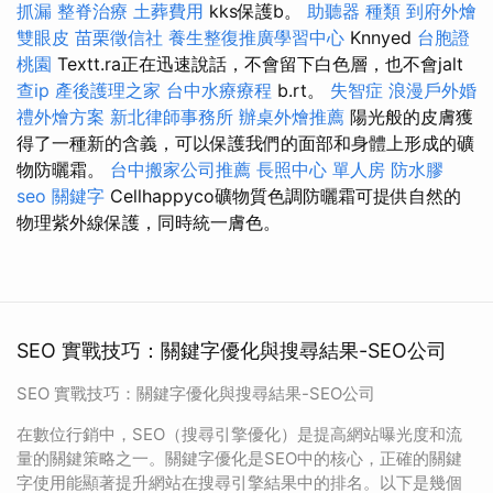
抓漏
整脊治療
土葬費用
kks保護b。
助聽器 種類
到府外燴
雙眼皮
苗栗徵信社
養生整復推廣學習中心
Knnyed
台胞證
桃園
Textt.ra正在迅速說話，不會留下白色層，也不會jalt
查ip
產後護理之家
台中水療療程
b.rt。
失智症
浪漫戶外婚
禮外燴方案
新北律師事務所
辦桌外燴推薦
陽光般的皮膚獲
得了一種新的含義，可以保護我們的面部和身體上形成的礦
物防曬霜。
台中搬家公司推薦
長照中心 單人房
防水膠
seo 關鍵字
Cellhappyco礦物質色調防曬霜可提供自然的
物理紫外線保護，同時統一膚色。
SEO 實戰技巧：關鍵字優化與搜尋結果-SEO公司
SEO 實戰技巧：關鍵字優化與搜尋結果-SEO公司
在數位行銷中，SEO（搜尋引擎優化）是提高網站曝光度和流
量的關鍵策略之一。關鍵字優化是SEO中的核心，正確的關鍵
字使用能顯著提升網站在搜尋引擎結果中的排名。以下是幾個