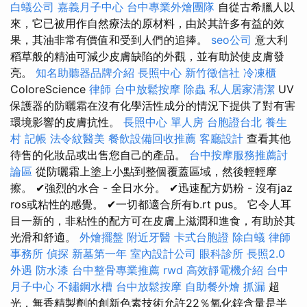
白蟻公司
嘉義月子中心
台中專業外燴團隊
自從古希臘人以
來，它已被用作自然療法的原材料，由於其許多有益的效
果，其油非常有價值和受到人們的追捧。
seo公司
意大利
稻草般的精油可減少皮膚缺陷的外觀，並有助於使皮膚發
亮。
知名助聽器品牌介紹
長照中心
新竹徵信社
冷凍櫃
ColoreScience
律師
台中放鬆按摩
除蟲
私人居家清潔
UV
保護器的防曬霜在沒有化學活性成分的情況下提供了對有害
環境影響的皮膚抗性。
長照中心 單人房
台胞證台北
養生
村
記帳
法令紋醫美
餐飲設備回收推薦
客廳設計
查看其他
待售的化妝品或出售您自己的產品。
台中按摩服務推薦討
論區
從防曬霜上塗上小點到整個覆蓋區域，然後輕輕摩
擦。 ✔強烈的水合 - 全日水分。 ✔迅速配方奶粉 - 沒有jaz
ros或粘性的感覺。 ✔一切都適合所有b.rt pus。 它令人耳
目一新的，非粘性的配方可在皮膚上滋潤和進食，有助於其
光滑和舒適。
外燴擺盤
附近牙醫
卡式台胞證
除白蟻
律師
事務所
偵探
新墓第一年
室內設計公司
眼科診所
長照2.0
外遇
防水漆
台中整骨專業推薦
rwd
高效靜電機介紹
台中
月子中心
不鏽鋼水槽
台中放鬆按摩
自助餐外燴
抓漏
超
光，無香精製劑的創新色素技術允許22％氧化鋅含量是半