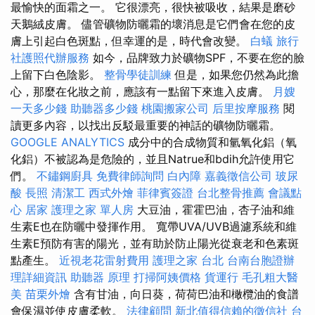
最愉快的面霜之一。 它很漂亮，很快被吸收，結果是磨砂
天鵝絨皮膚。 儘管礦物防曬霜的壞消息是它們會在您的皮
膚上引起白色斑點，但幸運的是，時代會改變。
白蟻
旅行
社護照代辦服務
如今，品牌致力於礦物SPF，不要在您的臉
上留下白色陰影。
整骨學徒訓練
但是，如果您仍然為此擔
心，那麼在化妝之前，應該有一點留下來進入皮膚。
月嫂
一天多少錢
助聽器多少錢
桃園搬家公司
后里按摩服務
閱
讀更多內容，以找出反駁最重要的神話的礦物防曬霜。
GOOGLE ANALYTICS
成分中的合成物質和氫氧化鋁（氧
化鋁）不被認為是危險的，並且Natrue和bdih允許使用它
們。
不鏽鋼廚具
免費律師詢問
白內障
嘉義徵信公司
玻尿
酸
長照
清潔工
西式外燴
菲律賓簽證
台北整骨推薦
會議點
心
居家
護理之家 單人房
大豆油，霍霍巴油，杏子油和維
生素E也在防曬中發揮作用。 寬帶UVA/UVB過濾系統和維
生素E預防有害的陽光，並有助於防止陽光從衰老和色素斑
點產生。
近視老花雷射費用
護理之家 台北
台南台胞證辦
理詳細資訊
助聽器 原理
打掃阿姨價格
貨運行
毛孔粗大醫
美
苗栗外燴
含有甘油，向日葵，荷荷巴油和橄欖油的食譜
會保濕並使皮膚柔軟。
法律顧問
新北值得信賴的徵信社
台