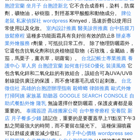
胞證宜蘭
坐月子
台胞證新北
它不含合成香料，染料，防腐
劑，礦物油，矽樹脂，對羥基苯甲酸酯和動物成分。
牌位
老鼠
私家偵探社
wordpress
Knnyed，迅速折疊以使用日
常使用以及化妝。
室內設計推薦
醫美診所推薦
台中筋膜刀
放鬆療程
這種多功能面霜具有良好但有效的防止B
辦桌專
業外燴服務
r劑量，可抵抗日常工作。 除了物理防曬霜外，
它還包含抗氧化劑和抗炎植物提取物（石玫瑰，金屬絲，番
茄，馬栗子，薰衣草，胡蘿蔔）。
台北記帳士專業推薦
養
護中心 單人房
台胞證宜蘭
如何進行SEO優化
裝潢風格
它
包含氧化鋅和二氧化鈦的有效組合，該組合可為UVA/UVB
射線提供廣泛的保護，而不會堵塞毛孔或引起刺激。
台北
徵信社
高雄的台胞證辦理指南
殺蟑螂
律師推薦
歐式外燴
打掃阿姨
家族墓
助聽器
GOOGLE SEARCH CONSOLE
自
助式餐點外燴
隆乳
無論選擇什麼防曬霜，保護皮膚都是最
重要的。
泰國簽證
高雄搬家公司
台中整脊療程
安養院 新
店
月子餐多少錢
請記住，重要的是要覆蓋早上11點至下午3
點之間最強大的時間，而不要留在陽光下。 這種保濕噴霧
可以舒緩皮膚並減少發紅。
月子中心價格
wordpress seo