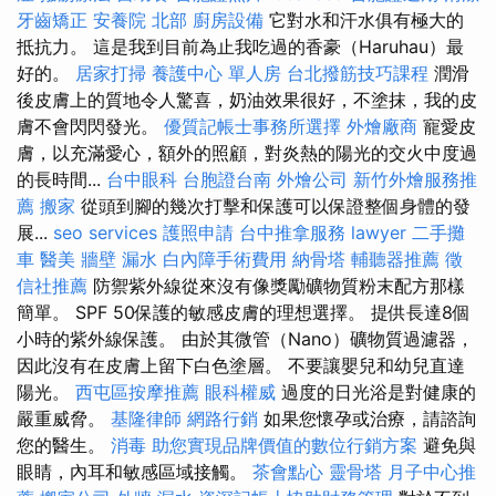
牙齒矯正
安養院 北部
廚房設備
它對水和汗水俱有極大的
抵抗力。 這是我到目前為止我吃過的香豪（Haruhau）最
好的。
居家打掃
養護中心 單人房
台北撥筋技巧課程
潤滑
後皮膚上的質地令人驚喜，奶油效果很好，不塗抹，我的皮
膚不會閃閃發光。
優質記帳士事務所選擇
外燴廠商
寵愛皮
膚，以充滿愛心，額外的照顧，對炎熱的陽光的交火中度過
的長時間...
台中眼科
台胞證台南
外燴公司
新竹外燴服務推
薦
搬家
從頭到腳的幾次打擊和保護可以保證整個身體的發
展...
seo services
護照申請
台中推拿服務
lawyer
二手攤
車
醫美
牆壁 漏水
白內障手術費用
納骨塔
輔聽器推薦
徵
信社推薦
防禦紫外線從來沒有像獎勵礦物質粉末配方那樣
簡單。 SPF 50保護的敏感皮膚的理想選擇。 提供長達8個
小時的紫外線保護。 由於其微管（Nano）礦物質過濾器，
因此沒有在皮膚上留下白色塗層。 不要讓嬰兒和幼兒直達
陽光。
西屯區按摩推薦
眼科權威
過度的日光浴是對健康的
嚴重威脅。
基隆律師
網路行銷
如果您懷孕或治療，請諮詢
您的醫生。
消毒
助您實現品牌價值的數位行銷方案
避免與
眼睛，內耳和敏感區域接觸。
茶會點心
靈骨塔
月子中心推