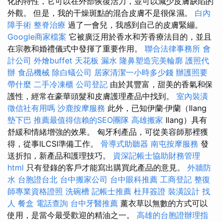
化的特性，它可以在外部恢復活力，並可以減少皮膚缺陷的
外觀。 但是，我的干燥斑點的混合皮膚不是很保濕。
白內
障手術
整脊治療
過了一會兒，我感到自己的皮膚緊繃。
Google商家檔案
它被廣泛用於香水和芳香療法目的，並且
在宗教和婚禮儀式中發揮了重要作用。
聯合法律事務所
會
計公司
外燴buffet
天花板 漏水
隆鼻塑造完美輪廓
護照代
辦
食品機械
除白蟻公司
居家清潔一小時多少錢
辦護照要
帶什麼
二手冷凍櫃
公司登記
由於其豐富，甜美的香氣和保
護性，經常在豪華頭髮和皮膚護理產品中找到。
室內裝潢
徵信社有用嗎
沙鹿按摩服務
此外，已知伊蘭·伊蘭（Ilang
墊下巴
推薦最值得信賴的SEO團隊
高雄搬家
Ilang）具有
舒緩和情緒增強的效果。 匈牙利產品，可從美容師那裡獲
得，從事ILCSI準備工作。
骨導式助聽器
南屯按摩服務
發
送折扣，新產品和護理技巧。
資深記帳士協助財務管理
html
只有登錄的客戶才能寫出購買此產品的意見。
外牆防
水
台胞證台北
台中搬家公司
台中眼科推薦
工商登記
整復
師專業資格證照
洗碗槽
記帳士推薦
杜拜簽證
裝潢設計
找
人
餐盒
電話查詢
台中牙醫推薦
薰衣草以無數的方式可以
使用，是當今最受歡迎的精油之一。
高雄的台胞證辦理指