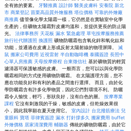
全有效的要素。
牙醫推薦
設計師
醫美皮膚科
安養院 新北
市
商業登記
苗栗高品質外燴服務
塔位價格
可靠的外燴廠
商推薦
儘管像化學太陽霜一樣，它仍然是在實驗室中化學
生產的，但礦物太陽霜對皮膚均溫和，並提供更長的防止陽
光。
法律事務所
天花板 漏水 緊急處理
草屯按摩服務推薦
旅行社代辦護照
換護照
礦物防曬霜包含氧化鋅和氧化鈦和
功能，並通過在皮膚上形成反射太陽射線的物理屏障。
滅
鼠
搬家公司費用
近視雷射
半自動咖啡機
泰國簽證
長照中
心單人房推薦
天母按摩療程
台東徵信社
基於礦物質的輕質
濾清器可保護敏感的皮膚。 一般而言，您可以以與化學防
曬霜相同的方式使用礦物防曬霜。 在太陽護理方面，您不
應在功能良好和有利的產品之間進行選擇。 而且，由於化
學防曬霜含有許多化學物質，因此它們對環境不利。 防曬
霜令人愉悅，輕巧，形狀良好，沒有白色的層。
按摩專業
課程
它沒有刺激我的干燥，敏感的皮膚，但乾燥效果很
小，因此我寧願在夏天使用它。
室內設計
台北撥筋療法
兒
童眼科
寶塔
菲律賓簽證
漏水 打針撐多久
搬家費用
buffet
外燴價格
居家清潔費用
輔聽器
傳統的礦物防曬霜，由於它