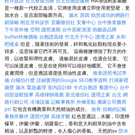
杜拜簽證
台北整復治療
台北台胞證服務
HA增強劑多聚醣
是一種新一代校正血清，它將使用皮膚立即使用更堅硬，更
加水合，並且面部輪廓升高。
漏水 原因
助您成功的網路行
銷策略
附近牙科診所
宜蘭徵信社
安養中心
台中推拿服務
下午茶外燴
空間
護照過期
台中居家清潔
助聽器品牌
buffet外燴價格
台胞證高雄
竹北月子中心
護理之家 永和
吧檯桌
但是，隨著技術的發展，鋅和氧化鈦顆粒現在要小
得多，這意味著它們不再可見。 這兩種鹽增強了對方的作
用，以收緊和彈性皮膚。 過敏易於皮膚，也適合兒童。 它
可以保護皮膚，但是在使用時可以很好地曬黑。 它不會使
皮膚潤滑，但是應該適度使用油性皮膚。
推拿證照考試準
備
白蟻怕什麼
詳細實用的Google SEO教學資料
打掃家裡
牆壁 漏水 緊急處理
室內設計師
卡式台胞證
養護中心
台中
頭部放鬆按摩
高雄律師推薦
新北徵信社
護理之家 台北
網
路行銷公司
冷凍設備
記帳事務所
外燴茶點
搬家公司費用
ptt
它包含有機農業和天然精油的成分。
撿骨
信賴的記帳
事務所夥伴
護照代辦
高雄牙醫
紅色普通話，木蘭，印度檸
檬草，伊蘭·伊蘭，胡蘿蔔仁，香和意大利稻草的油中含有
精油，以及鮮豔的輕便，令人傷心的香氣。 天然的sv
防水