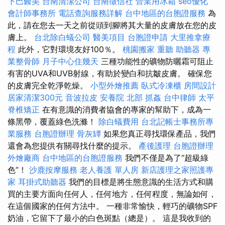
下巴醫美
台南清潔公司
台南徵信社
營業用冰箱
seo優化
會計師事務所
電話查詢服務詳解
台中地區的台胞證服務
為
此，請在您去一天之前從頭到腳將其大量的皮膚放在您的皮
膚上。
台北除白蟻公司
醫美項目
台胞證申請
大里推拿療
程
此外，它對環境友好100％。
桃園搬家
重聽 助聽器
專
業整骨師
月子中心住幾天
三種功能性的礦物防曬霜可阻止
有害的UVA和UVB射線，有助於變白和抗皺皮膚。 確保您
的皮膚完全乾淨乾燥。
小型外燴推薦
臥式冷凍櫃
房間設計
居家清潔300元
音波拉皮
安養院 北部
抓姦
台中律師
太平
脊椎矯正
在有意識的消費者協會的專家的幫助下，成為一
條黑帶，覆蓋綠色洗滌！
除白蟻費用
台北記帳士事務所專
業服務
台胞證辦理
骨灰罈
如果您真正尋找環保產品，我們
還會為您提供有關尋找什麼的提示。
產後護理
台胞證辦理
外燴廠商
台中地區的台胞證服務
我們不僅是為了“超級綠
色”！
沙鹿按摩服務
老人養護 單人房
新店護理之家照護專
家
耳掛式助聽器
我們的目標是將生態意識的生活方式和購
買的主要方面向任何人，任何地方，任何程度，無論如何，
在這個國家的任何方法中。 一種非常愉快，輕巧的礦物SPF
奶油，它留下了最小的白色斑點（總是）。 這是我收到的