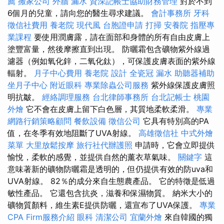
薦
搬家公司
外牆 漏水
資深記帳士協助財務管理
對於不到
6個月的兒童，請向您的醫生尋求建議。
會計事務所
牙科
徵信社費用
養老院
現代風
台胞證申請
打掃
安養院
指壓專
業課程
要使用潤膚露，請在面部和身體的所有自由皮膚上
塗豐富量，然後摩擦直到出現。 防曬霜包含礦物紫外線過
濾器（例如氧化鋅，二氧化鈦），可保護皮膚表面的紫外線
輻射。
月子中心費用
養老院
設計
全瓷冠
漏水
助聽器補助
坐月子中心
附近眼科
專業除蟲公司服務
紫外線保護皮膚照
明抗皺。
經絡調理服務
台北律師事務所
台北記帳士
桃園
外燴
它不會在皮膚上留下白色層，其質地柔軟柔滑。
專業
網路行銷策略顧問
餐飲設備
徵信公司
它具有特別高的PA
值，在冬季有效地阻斷了UVA射線。
高雄徵信社
中式外燴
菜單
大里放鬆按摩
旅行社代辦護照
申請時，它會立即提供
愉悅，柔軟的感覺，並提供自然的薰衣草氣味。
關鍵字
這
意味著新的礦物防曬霜是透明的，但仍提供有效的防uva和
UVA射線。 82％的成分來自生態農產品。 它的特徵是低過
敏性產品。 它還包含抗炎，滋養和保濕物質。 納米大小的
礦物質顏料，維生素E提供防曬，還宣布了UVA保護。
專業
CPA Firm服務介紹
眼科
清潔公司
宜蘭外燴
來自韓國的獨