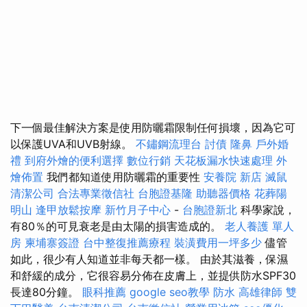
下一個最佳解決方案是使用防曬霜限制任何損壞，因為它可
以保護UVA和UVB射線。
不鏽鋼流理台
討債
隆鼻
戶外婚
禮
到府外燴的便利選擇
數位行銷
天花板漏水快速處理
外
燴佈置
我們都知道使用防曬霜的重要性
安養院 新店
滅鼠
清潔公司
合法專業徵信社
台胞證基隆
助聽器價格
花葬陽
明山
逢甲放鬆按摩
新竹月子中心
-
台胞證新北
科學家說，
有80％的可見衰老是由太陽的損害造成的。
老人養護 單人
房
柬埔寨簽證
台中整復推薦療程
裝潢費用一坪多少
儘管
如此，很少有人知道並非每天都一樣。 由於其滋養，保濕
和舒緩的成分，它很容易分佈在皮膚上，並提供防水SPF30
長達80分鐘。
眼科推薦
google seo教學
防水
高雄律師
雙