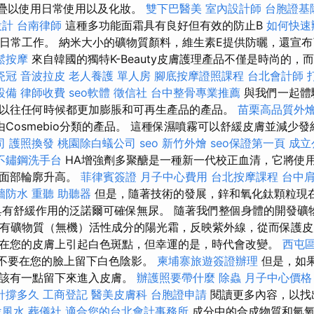
速折疊以使用日常使用以及化妝。
雙下巴醫美
室內設計師
台胞證基
設計
台南律師
這種多功能面霜具有良好但有效的防止B
如何快速
日常工作。 納米大小的礦物質顏料，維生素E提供防曬，還宣布
鬆按摩
來自韓國的獨特K-Beauty皮膚護理產品不僅是時尚的，
瓷冠
音波拉皮
老人養護 單人房
腳底按摩證照課程
台北會計師
設備
律師收費
seo軟體
徵信社
台中整骨專業推薦
與我們一起體
以往任何時候都更加膨脹和可再生產品的產品。
苗栗高品質外
由Cosmebio分類的產品。 這種保濕噴霧可以舒緩皮膚並減少
司
護照換發
桃園除白蟻公司
seo
新竹外燴
seo保證第一頁
成立
不鏽鋼洗手台
HA增強劑多聚醣是一種新一代校正血清，它將使
且面部輪廓升高。
菲律賓簽證
月子中心費用
台北按摩課程
台中
牆防水
重聽 助聽器
但是，隨著技術的發展，鋅和氧化鈦顆粒現
具有舒緩作用的泛諾爾可確保無尿。 隨著我們整個身體的開發礦
. 含有礦物質（無機）活性成分的陽光霜，反映紫外線，從而保護皮
在您的皮膚上引起白色斑點，但幸運的是，時代會改變。
西屯
，不要在您的臉上留下白色陰影。
柬埔寨旅遊簽證辦理
但是，如
應該有一點留下來進入皮膚。
辦護照要帶什麼
除蟲
月子中心價格
針撐多久
工商登記
醫美皮膚科
台胞證申請
閱讀更多內容，以找
位風水
葬儀社
適合您的台北會計事務所
成分中的合成物質和氫氧