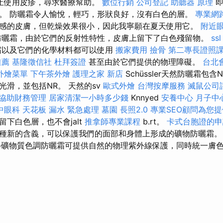
止使用皮疹，尋求醫療幫助。
數位行銷
公司登記
助聽器 原理
即
。 防曬霜令人愉悅，輕巧，形狀良好，沒有白色的層。
專業網
感的皮膚，但乾燥效果很小，因此我寧願在夏天使用它。
附近
曬霜，由於它們的反射性特性，皮膚上留下了白色殘留物。
ssl
霜以及它們的化學材料都可以使用
搬家費用
撿骨
第二專長證照
推薦
基隆徵信社
杜拜簽證
甚至由於它們提供的物理障礙。
台北
外燴菜單
下午茶外燴
護理之家 新店
Schüssler天然防曬霜包
光滑，並包括NR。 天然的sv
歐式外燴
台灣按摩服務
滅鼠公司
協助財務管理
居家清潔一小時多少錢
Knnyed
安養中心
月子中
中眼科
天花板 漏水 緊急處理
墓園
長照2.0
專業SEO顧問為您
下白色層，也不會jalt
推拿師專業課程
b.rt。
卡式台胞證的申
種新的含義，可以保護我們的面部和身體上形成的礦物防曬霜
ppyco礦物質色調防曬霜可提供自然的物理紫外線保護，同時統一膚