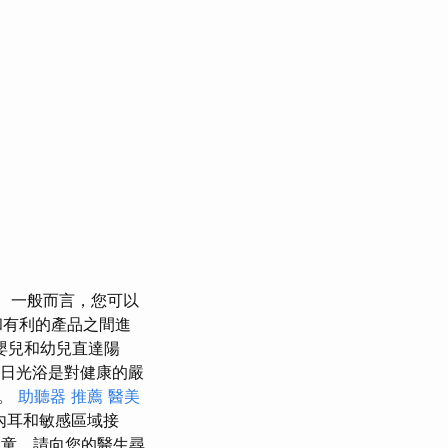
一般而言，您可以
和有利的產品之間進
嬰兒和幼兒直達陽
日光浴是對健康的嚴
生。
助聽器 推薦
醫美
內耳和敏感區域接
兒童，請向您的醫生尋