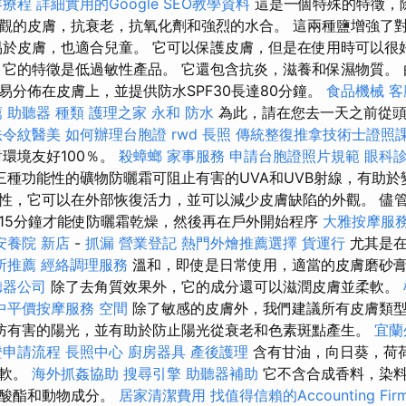
容療程
詳細實用的Google SEO教學資料
這是一個特殊的特徵，
觀的皮膚，抗衰老，抗氧化劑和強烈的水合。 這兩種鹽增強了
易於皮膚，也適合兒童。 它可以保護皮膚，但是在使用時可以很好
 它的特徵是低過敏性產品。 它還包含抗炎，滋養和保濕物質。
易分佈在皮膚上，並提供防水SPF30長達80分鐘。
食品機械
客
薦
助聽器 種類
護理之家 永和
防水
為此，請在您去一天之前從頭
法令紋醫美
如何辦理台胞證
rwd
長照
傳統整復推拿技術士證照
環境友好100％。
殺蟑螂
家事服務
申請台胞證照片規範
眼科
三種功能性的礦物防曬霜可阻止有害的UVA和UVB射線，有助於
性，它可以在外部恢復活力，並可以減少皮膚缺陷的外觀。 儘
15分鐘才能使防曬霜乾燥，然後再在戶外開始程序
大雅按摩服
安養院 新店
-
抓漏
營業登記
熱門外燴推薦選擇
貨運行
尤其是
所推薦
經絡調理服務
溫和，即使是日常使用，適當的皮膚磨砂
聽器公司
除了去角質效果外，它的成分還可以滋潤皮膚並柔軟。
中平價按摩服務
空間
除了敏感的皮膚外，我們建議所有皮膚類型。 
防有害的陽光，並有助於防止陽光從衰老和色素斑點產生。
宜蘭
證申請流程
長照中心
廚房器具
產後護理
含有甘油，向日葵，荷
柔軟。
海外抓姦協助
搜尋引擎
助聽器補助
它不含合成香料，染料
甲酸酯和動物成分。
居家清潔費用
找值得信賴的Accounting Fir