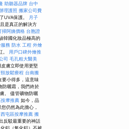
隆
助聽器品牌
台中
辦理護照
搬家公司費
了UVA保護。
月子
而且是真正的解決方
打掃阿姨價格
台胞證
驗韓國化妝品極高的
燴服務
防水 工程
外燴
發紅。
用戶口碑外燴推
公司
毛孔粗大醫美
用皮膚立即使用更堅
肩頸放鬆療程
台南搬
在要小得多，這意味
物防曬霜，我們終於
膚。 儘管礦物防曬
區按摩推薦
如今，品
果您仍然為此擔心，
西屯區按摩推薦
搬
出反駁最重要的神話
化鋁（氧化鋁）不被