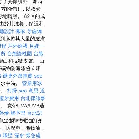
除了光保護外，即時
對方的作用，以收緊
地曬黑。 82％的成
 由於其滋養，保濕和
廳設計
搬家
牙齒矯
到腳將其大量的皮膚
課程
戶外婚禮
月嫂一
診所
台胞證桃園
台胞
變白和抗皺皮膚。 由
管礦物防曬霜會立即
務
辦桌外燴推薦
seo
在水中時。
營業用冰
膏。
打掃
seo 意思
近
植牙費用
台北律師事
寬帶UVA/UVB過
外燴
墊下巴
台北記
荷巴油和橄欖油的食
，防腐劑，礦物油，
m
牆壁 漏水 緊急處