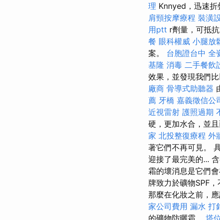
理
Knnyed，迅
肩頸按摩療程
裝潢
用ptt
r劑量，可抵抗
餐
眼科權威
小腿放
案。
台胞證台中
全
基隆
消毒
二手餐飲
效果，並發現我們比
廠商
骨導式助聽器
薦
牙橋
嘉義徵信公
近視雷射
護照過期
硬，更加水合，並
家
北投整復療程
外
著它們不再可見。 
迎接了最完美的..
霜的壞消息是它們會
牌致力於礦物SPF
那麼在化妝之前，
家公司費用
漏水 打
的礦物防曬霜。
塔