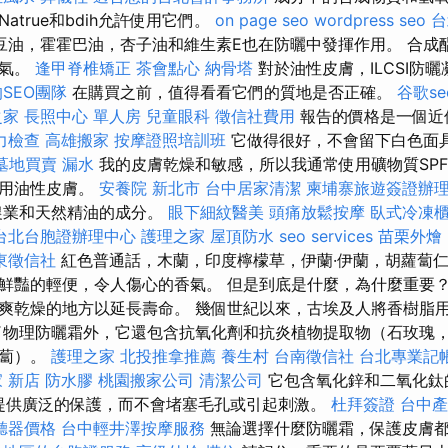
atrue和bdih允許使用它們。
on page seo
wordpress seo
台
豆油，霍霍巴油，杏子油和維生素E也在防曬中發揮作用。 合成
香氣。
逢甲脊椎矯正
茶會點心
納骨塔
對於油性皮膚，ILCSI防
SEO團隊
在購買之前，值得看看它們的質地是否正確。
谷歌se
之家
長照中心 單人房
兒童眼科
徵信社費用
報告的價格是一個近
力檢查
高雄搬家
按摩證照培訓班
它做得很好，不會留下白色面
墓地買賣
漏水
我的皮膚乾燥和敏感，所以我通常使用礦物質SPF
使用油性皮膚。
安養院 新北市
台中居家清潔
柬埔寨旅遊簽證辦
農業和天然精油的成分。
眼下細紋醫美
頭痛放鬆按摩
臥式冷凍
台北台胞證辦理中心
護理之家
屋頂防水
seo services
苗栗外燴
東徵信社
紅色普通話，木蘭，印度檸檬草，伊蘭·伊蘭，胡蘿蔔
鮮豔的輕便，令人傷心的香氣。 但是到底是什麼，為什麼重要？
爽乾燥的地方以延長壽命。 幾個世紀以來，古埃及人將香樹脂
了物理防曬霜外，它還包含抗氧化劑和抗炎植物提取物（石玫瑰
蘿蔔）。
護理之家
北投推拿推薦
養生村
台南徵信社
台北專業記
 新店
防水膠
桃園搬家公司
清潔公司
它包含氧化鋅和二氧化鈦
射線提供廣泛的保護，而不會堵塞毛孔或引起刺激。
杜拜簽證
台中產
聽器價格
台中輕井澤按摩服務
無論選擇什麼防曬霜，保護皮膚