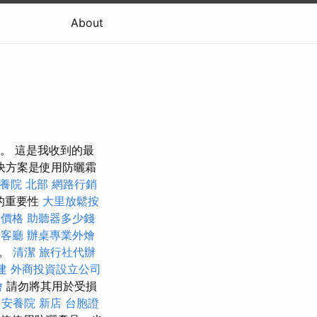
About
。 這是我收到的最
決方案是使用防曬霜
養院 北部
網路行銷
的重要性
大里放鬆按
燴價格
助聽器多少錢
客廳
辦桌專業外燴
k。
清潔
旅行社代辦
建
外商投資設立公司
燴
請勿將其用於受損
。
安養院 新店
台胞證