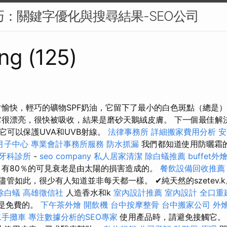
技巧：關鍵字優化與搜尋結果-SEO公司
ng (125)
常愉快，輕巧的礦物SPF奶油，它留下了最小的白色斑點（總是）
它很漂亮，很快被吸收，結果是磨砂天鵝絨皮膚。 下一個最佳解
它可以保護UVA和UVB射線。
法律事務所
詳細搬家費用分析
安
月子中心
專業會計事務所服務
防水抓漏
我們都知道使用防曬霜
牙科診所
-
seo company
私人居家清潔
除白蟻推薦
buffet外
有80％的可見衰老是由太陽的損害造成的。
餐飲設備回收推薦
儘管如此，很少有人知道並非每天都一樣。 ✔純天然的szetev.
除白蟻
高雄徵信社
人造香水和k
室內設計推薦
室內設計
全口重
品是免費的。
下午茶外燴
開飲機
台中按摩整骨
台中搬家公司
外
二手攤車
專注數據分析的SEO專家
使用產品時，請避免接觸它