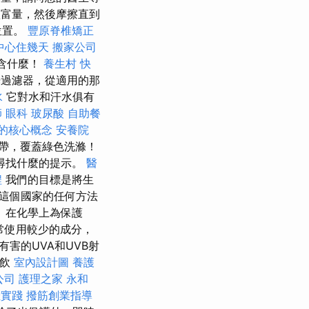
富量，然後摩擦直到
位置。
豐原脊椎矯正
中心住幾天
搬家公司
含什麼！
養生村
快
光過濾器，從適用的那
水
它對水和汗水俱有
師
眼科
玻尿酸
自助餐
O的核心概念
安養院
帶，覆蓋綠色洗滌！
尋找什麼的提示。
醫
程
我們的目標是將生
這個國家的任何方法
）在化學上為保護
通常使用較少的成分，
害的UVA和UVB射
餐飲
室內設計圖
養護
公司
護理之家 永和
佳實踐
撥筋創業指導