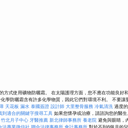
的方式使用礦物防曬霜。 在太陽護理方面，您不應在功能良好
於化學防曬霜含有許多化學物質，因此它們對環境不利。 不要讓
障
天花板 漏水
泰國簽證
設計師
大里整骨服務
冷氣清洗
過度的
找到適合的關鍵字搜尋工具
如果您懷孕或治療，請諮詢您的醫
擇
竹北月子中心
牙醫推薦
新北律師事務所
養老院
避免與眼睛，
合法專業徵信社
聯合法律事務所
會計事務所
對於不到6個月的