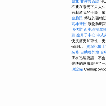
台北
菲律賓簽證
停
不要在陽光下呆太久
有刺激我的干燥，敏
台胞證
傳統的礦物防
高雄牙醫
礦物防曬
照代辦
西屯區按摩
薦
坐月子中心
中式
使皮膚更加彈性，更
保護b。
資深記帳士
裝修
自助餐外燴
台
正在迅速說話，不會留
光般的皮膚獲得了一
凍設備
Cellha