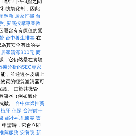
11點至下午3點之間
膚和抗氧化劑，因此
屋翻新
居家打掃
台
照
腳底按摩專業教
它還含有有價值的營
醫
台中養生排毒
在
認為其安全有效的要
居家清潔300元
商
樣，它仍然是在實驗
數據分析的SEO專家
功能，並通過在皮膚上
物質的輕質濾清器可
保護。 由於其微管
線過濾器（例如氧化
抗皺。
台中律師推薦
園植牙
偵探
台灣前十
盤
縮小毛孔醫美
靈
務
申請時，它會立即
推薦服務
安養院 新