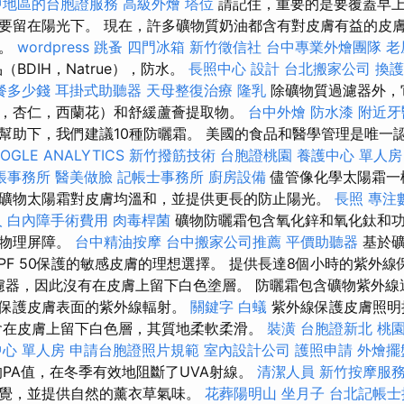
中地區的台胞證服務
高級外燴
塔位
請記住，重要的是要覆蓋早上
要留在陽光下。 現在，許多礦物質奶油都含有對皮膚有益的皮
利。
wordpress
跳蚤
四門冰箱
新竹徵信社
台中專業外燴團隊
老
BDIH，Natrue），防水。
長照中心
設計
台北搬家公司
換護
餐多少錢
耳掛式助聽器
天母整復治療
隆乳
除礦物質過濾器外，
，杏仁，西蘭花）和舒緩蘆薈提取物。
台中外燴
防水漆
附近牙
幫助下，我們建議10種防曬霜。 美國的食品和醫學管理是唯一
OGLE ANALYTICS
新竹撥筋技術
台胞證桃園
養護中心 單人房
帳事務所
醫美做臉
記帳士事務所
廚房設備
儘管像化學太陽霜一
礦物太陽霜對皮膚均溫和，並提供更長的防止陽光。
長照
專注
人
白內障手術費用
肉毒桿菌
礦物防曬霜包含氧化鋅和氧化鈦和
的物理屏障。
台中精油按摩
台中搬家公司推薦
平價助聽器
基於礦
PF 50保護的敏感皮膚的理想選擇。 提供長達8個小時的紫外線
過濾器，因此沒有在皮膚上留下白色塗層。 防曬霜包含礦物紫外
可保護皮膚表面的紫外線輻射。
關鍵字
白蟻
紫外線保護皮膚照明
會在皮膚上留下白色層，其質地柔軟柔滑。
裝潢
台胞證新北
桃
心 單人房
申請台胞證照片規範
室內設計公司
護照申請
外燴擺
PA值，在冬季有效地阻斷了UVA射線。
清潔人員
新竹按摩服
覺，並提供自然的薰衣草氣味。
花葬陽明山
坐月子
台北記帳士