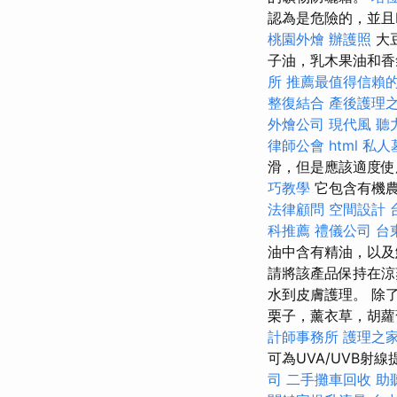
認為是危險的，並且N
桃園外燴
辦護照
大
子油，乳木果油和
所
推薦最值得信賴的
整復結合
產後護理
外燴公司
現代風
聽
律師公會
html
私人
滑，但是應該適度
巧教學
它包含有機
法律顧問
空間設計
科推薦
禮儀公司
台
油中含有精油，以及
請將該產品保持在涼
水到皮膚護理。 除
栗子，薰衣草，胡
計師事務所
護理之家
可為UVA/UVB
司
二手攤車回收
助