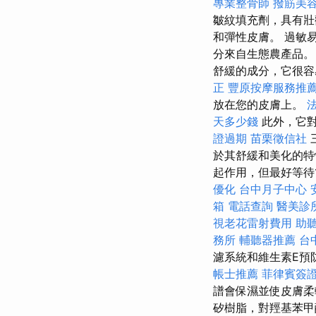
專業整骨師
撥筋美
皺紋填充劑，具有壯
和彈性皮膚。 過敏
分來自生態農產品。
舒緩的成分，它很容
正
豐原按摩服務推
放在您的皮膚上。
天多少錢
此外，它對
證過期
苗栗徵信社
於其舒緩和美化的特
起作用，但最好等待
優化
台中月子中心
箱
電話查詢
醫美診
視老花雷射費用
助
務所
輔聽器推薦
台
濾系統和維生素E預
帳士推薦
菲律賓簽
譜會保濕並使皮膚
矽樹脂，對羥基苯