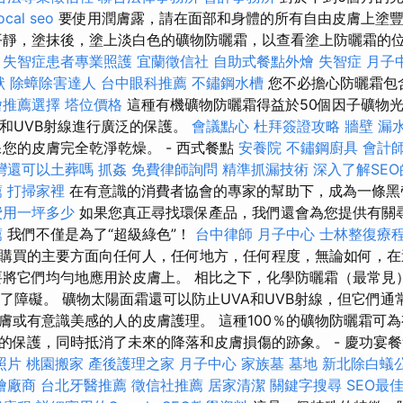
ocal seo
要使用潤膚露，請在面部和身體的所有自由皮膚上塗豐
平靜，塗抹後，塗上淡白色的礦物防曬霜，以查看塗上防曬霜的
失智症患者專業照護
宜蘭徵信社
自助式餐點外燴
失智症
月子
狀
除蟑除害達人
台中眼科推薦
不鏽鋼水槽
您不必擔心防曬霜包
燴推薦選擇
塔位價格
這種有機礦物防曬霜得益於50個因子礦物
A和UVB射線進行廣泛的保護。
會議點心
杜拜簽證攻略
牆壁 漏
保您的皮膚完全乾淨乾燥。 - 西式餐點
安養院
不鏽鋼廚具
會計
灣還可以土葬嗎
抓姦
免費律師詢問
精準抓漏技術
深入了解SE
薦
打掃家裡
在有意識的消費者協會的專家的幫助下，成為一條黑
費用一坪多少
如果您真正尋找環保產品，我們還會為您提供有關
薦
我們不僅是為了“超級綠色”！
台中律師
月子中心
士林整復療
購買的主要方面向任何人，任何地方，任何程度，無論如何，在
要將它們均勻地應用於皮膚上。 相比之下，化學防曬霜（最常見
造了障礙。 礦物太陽面霜還可以防止UVA和UVB射線，但它們
膚或有意識美感的人的皮膚護理。 這種100％的礦物防曬霜可為有
的保護，同時抵消了未來的降落和皮膚損傷的跡象。 - 慶功宴
照片
桃園搬家
產後護理之家 月子中心
家族墓
墓地
新北除白蟻
燴廠商
台北牙醫推薦
徵信社推薦
居家清潔
關鍵字搜尋
SEO最