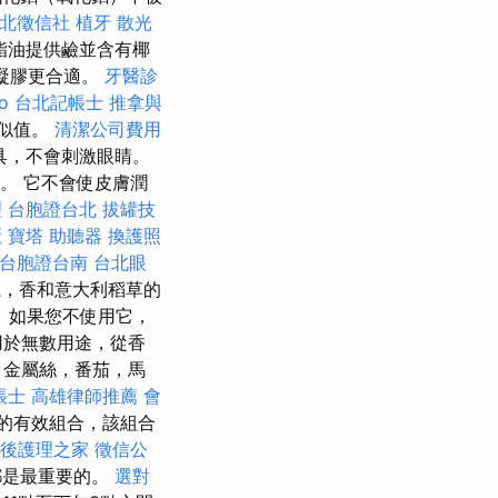
北徵信社
植牙
散光
酯油提供鹼並含有椰
曬凝膠更合適。
牙醫診
o
台北記帳士
推拿與
似值。
清潔公司費用
具，不會刺激眼睛。
。 它不會使皮膚潤
理
台胞證台北
拔罐技
櫃
寶塔
助聽器
換護照
台胞證台南
台北眼
仁，香和意大利稻草的
 如果您不使用它，
用於無數用途，從香
，金屬絲，番茄，馬
帳士
高雄律師推薦
會
的有效組合，該組合
後護理之家
徵信公
都是最重要的。
選對