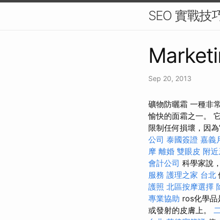
SEO 實戰
Marketi
Sep 20, 2013
礦物防曬霜 一種非
愉快的面霜之一。 
限制任何損壞，因為
公司
泰國簽證
嘉義
摩
離婚
雙眼皮
附近
會計公司
科學家說，
服務
護理之家 台北
護照
北區按摩選擇
專業協助
ros化學
或發射的皮膚上。