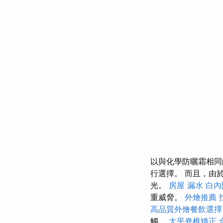
以與化學防曬霜相同
行選擇。 而且，由
光。
房屋 漏水
白內
重威脅。
外燴推薦
高品質外燴餐飲選
觸。
太平脊椎矯正