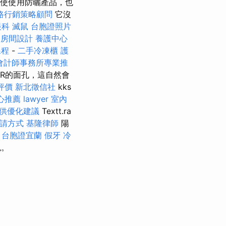
使使用防曬產品，也
路行銷策略顧問
它沒
眼科
滅鼠
台胞證照片
房間設計
養護中心
課程
-
二手冷凍櫃
護
會計師事務所專業推
含NR的面孔，這自然會
評價
新北徵信社
kks
心推薦
lawyer
室內
提供優化建議
Textt.ra
請方式
基隆律師
陽
。
台胞證宜蘭
假牙
冷
色。