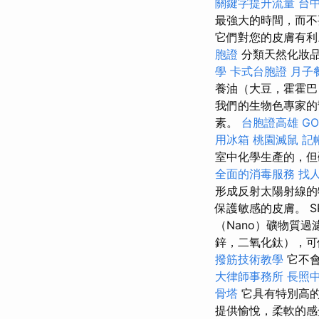
關鍵字提升流量
台
最強大的時間，而不
它們對您的皮膚有
胞證
分類天然化妝品（
學
卡式台胞證
月子
養油（大豆，霍霍巴
我們的生物色專家的
素。
台胞證高雄
GO
用冰箱
桃園滅鼠
記
室中化學生產的，但
全面的消毒服務
找
形成反射太陽射線
保護敏感的皮膚。 S
（Nano）礦物質
鋅，二氧化鈦），
撥筋技術教學
它不
大律師事務所
長照中
骨塔
它具有特別高的
提供愉悅，柔軟的感