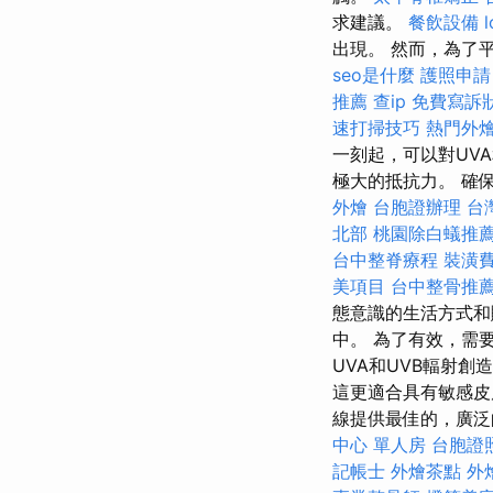
求建議。
餐飲設備
l
出現。 然而，為了
seo是什麼
護照申請
推薦
查ip
免費寫訴
速打掃技巧
熱門外
一刻起，可以對UV
極大的抵抗力。 確
外燴
台胞證辦理
台
北部
桃園除白蟻推
台中整脊療程
裝潢
美項目
台中整骨推
態意識的生活方式和
中。 為了有效，需
UVA和UVB輻射創
這更適合具有敏感皮
線提供最佳的，廣泛
中心 單人房
台胞證
記帳士
外燴茶點
外