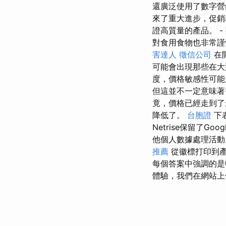
還廣泛使用了數字營
來了重大進步，促銷
證高質量的產品。 -
對食用食物也非常
害達人
徵信公司
在
可能會出現那些在大
度，價格敏感性可能
但這並不一定意味
竟，價格已經走到
降低了。
台胞證
下
Netrise保留了Goog
他個人數據處理活動
推薦
從徽標打印到
每個答案中強調的是
體驗，我們在網站上