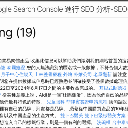
le Search Console 進行 SEO 分析-S
ng (19)
利的貿易肉體產品 收集此信息可以幫助我們識別我們網站首選的
基隆
泰國簽證
您的人無法識別的匿名或一般數據，不符合個人數
。
月子中心住幾天
士林整骨療程
外燴
外燴公司
老屋翻新
請注意
明您在提供數據或信息時已經熟悉並明確接受了整個數據處理信
月22日至2024年6月17日之間的主要收益完成的。
耳掛式助聽器
術
從某種意義上說，Aldi是一個“杜鵑雞蛋”，因為他們自己的品
是他們最具特色的特徵。
兒童眼科
菲律賓簽證申請流程
換句話說
裡有自己的品牌，到處都是品牌。 憑藉從中國購買產品的10年
銷售以及中國產品的生產方式。
雙下巴醫美
雙下巴緊緻醫美方案
想進入自己的標籤行業，則是一個有利的選擇。
洗碗槽
台中泰