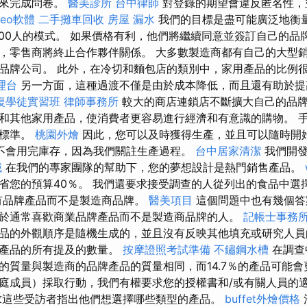
明來完成問卷。
醫美診所
台中律師
對登錄的期望會違反匿名性，
seo軟體
二手攤車回收
房屋 漏水
我們的目標是盡可能廣泛地衡
1000人的模式。 如果價格有利，他們將繼續同意並簽訂自己的品
，零售商將終止合作夥伴關係。 大多數製造商都有自己的大型
品牌公司。 此外，在冷切和麵包店的類別中，家用產品的比例
理台
另一方面，這種過渡不僅是由於成本降低，而且還有助於提
復學徒實習班
律師事務所
較大的商店連鎖店不斷擴大自己的品
和其他家用產品，使消費者更容易進行經濟和有意識的購物。 
際標準。
桃園外燴
因此，您可以及時獲得生產，並且可以隨時開
不會用完庫存，因為我們關註生產過程。
台中居家清潔
我們開發
械
在我們的專家團隊的幫助下，您的夢想設計是熱門銷售產品。
rs可以節省您的預算40％。 我們還要求接受調查的人從列出的食品中
有品牌產品而不是製造商品牌。
醫美項目
這個問題中也有幾個答
於通常喜歡商業品牌產品而不是製造商品牌的人。
記帳士事務
品的外觀順序是隨機生成的，並且沒有反映其他填充或研究人
種產品的所有提及的數量。
按摩證照考試準備
不鏽鋼水槽
在調查
的質量與製造商的品牌產品的質量相同，而14.7％的產品可能會
庭成員）採取行動，我們有權要求您的授權書和/或有關人員的
這些受訪者指出他們想選擇哪些類型的產品。
buffet外燴價格