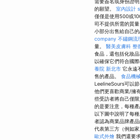
需要簽名或身份證
的願望。
室內設計
僅僅是使用500或
司不提供所需的質量
小部分出售給自己的
company
不鏽鋼流
量。
醫美皮膚科
整
食品，還包括化妝品
以確保它們符合國
養院 新北市
它永遠
售的產品。
食品機
LeelineSou
他們更喜歡商業/擁
些受訪者將自己僅限
的是要注意，每種產
以下圖中說明了每
者認為商業品牌產品
代表第三方（例如家
歐式外燴
我們還要求