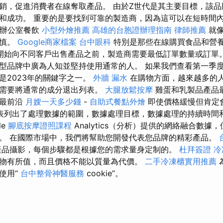
銷，促進消費者在線奪取產品。 由於Z世代是其主要目標，該
和成功。 重要的是要找到可靠的製造商，因為這可以在短時間
 辦公室餐飲
小型外燴推薦
高雄的台胞證辦理指南
律師推薦
就像
謹慎。
Google商家檔案
台中眼科
特別是那些在線購買食品和營
開始向不同客戶出售產品之前，製造商需要最低訂單數量或訂單。 
型品牌中廣為人知並堅持使用通常的人。 如果我們查看第一季
是2023年的關鍵字之一。
外牆 漏水
在購物方面，越來越多的
著需要將通常的成分退出列表。
大腿放鬆按摩
雞蛋和乳製品產品
了最前沿
月嫂一天多少錢
-
自助式餐點外燴
即使價格緩慢但肯定
表列出了處理數據的範圍，數據處理目標，數據處理的持續時間
le
腳底按摩證照課程
Analytics（分析）提供的網絡融合數
。 在國際市場中，我們將幫助您開發代表您品牌的精彩產品。
產品攝影，每個步驟都是根據您的需求量身定制的。
杜拜簽證
冷
物有所值，而且價格不能以質量為代價。
二手冷凍櫃實用推薦
使用“
台中整骨神醫服務
cookie”。