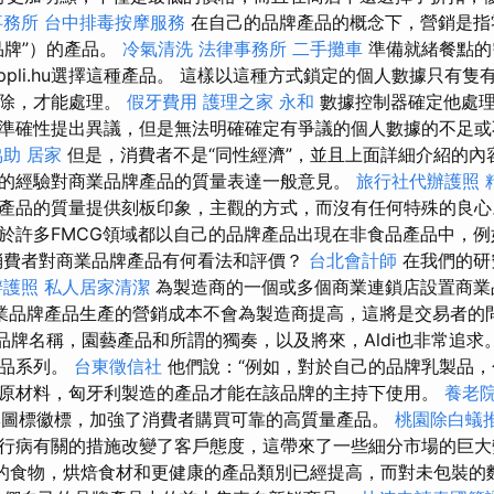
事務所
台中排毒按摩服務
在自己的品牌產品的概念下，營銷是指
品牌”）的產品。
冷氣清洗
法律事務所
二手攤車
準備就緒餐點的
ippli.hu選擇這種產品。 這樣以這種方式鎖定的個人數據只有
刪除，才能處理。
假牙費用
護理之家 永和
數據控制器確定他處理
準確性提出異議，但是無法明確確定有爭議的個人數據的不足
協助
居家
但是，消費者不是“同性經濟”，並且上面詳細介紹的內
的經驗對商業品牌產品的質量表達一般意見。
旅行社代辦護照
產品的質量提供刻板印象，主觀的方式，而沒有任何特殊的良心
於許多FMCG領域都以自己的品牌產品出現在非食品產品中，
費者對商業品牌產品有何看法和評價？
台北會計師
在我們的研
辦護照
私人居家清潔
為製造商的一個或多個商業連鎖店設置商業
業品牌產品生產的營銷成本不會為製造商提高，這將是交易者的問
ne品牌名稱，園藝產品和所謂的獨奏，以及將來，Aldi也非常追求
產品系列。
台東徵信社
他們說：“例如，對於自己的品牌乳製品，
原材料，匈牙利製造的產品才能在該品牌的主持下使用。
養老
i品牌圖標徽標，加強了消費者購買可靠的高質量產品。
桃園除白蟻
行病有關的措施改變了客戶態度，這帶來了一些細分市場的巨
的食物，烘焙食材和更健康的產品類別已經提高，而對未包裝的