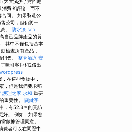
並大大減少了對回應
量消費者評論，而不
牌合同。 如果製造公
銷售公司，但仍將一
很高。
防水漆
seo
高自己品牌產品的質
牌，其中不僅包括基本
手動檢查所有產品，
始銷售。
整脊治療
安
了吸引客戶和2倍出
wordpress
選擇，在這些食物中，
案，但是我們要求那
所
護理之家 永和
重要
員的重要性。
關鍵字
中，有52.3％的受訪
更好。 例如，如果您
適當數據管理同意。
消費者可以在問題中