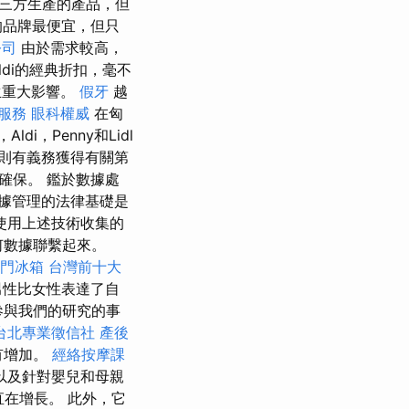
三方生產的產品，但
的品牌最便宜，但只
公司
由於需求較高，
di的經典折扣，毫不
生重大影響。
假牙
越
服務
眼科權威
在匈
i，Penny和Lidl
則有義務獲得有關第
確保。 鑑於數據處
據管理的法律基礎是
使用上述技術收集的
何數據聯繫起來。
門冰箱
台灣前十大
男性比女性表達了自
參與我們的研究的事
台北專業徵信社
產後
有增加。
經絡按摩課
以及針對嬰兒和母親
直在增長。 此外，它