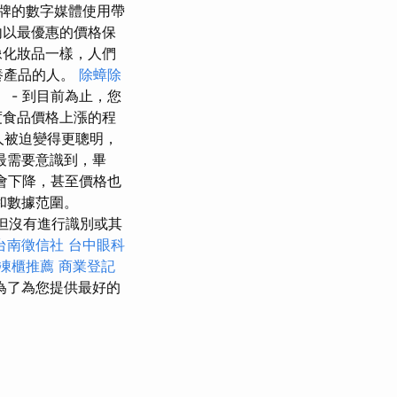
品牌的數字媒體使用帶
內以最優惠的價格保
化妝品一樣，人們
養產品的人。
除蟑除
- 到目前為止，您
度食品價格上漲的程
人被迫變得更聰明，
最需要意識到，畢
會下降，甚至價格也
和數據范圍。
據，但沒有進行識別或其
台南徵信社
台中眼科
凍櫃推薦
商業登記
為了為您提供最好的