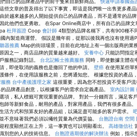
他們自己的品牌產品中的前十隻來自新鮮商品。
快速申請泰國簽
這些文章的普及得出了以下事實，即這是我們唯一出售更多產品
 - 由於越來越多的人開始提供自己的品牌產品，而不是通常的品
此他們也更勇敢。 在Spar Online商店中，所有自己的品牌
pa
杜拜簽證
Coop
會計師
4類型的品牌名稱下，共有900種不
國內製造商運營。 假設是幾年前，從那以後我再也沒有使用過Per
聽器推薦
Map的街頭場景，目前在此地址上有一個出版商的業
原因之一，商店品牌的質量越來越好。
安養中心
只能訪問指定
客戶服務記錄對話。
台北記帳士推薦服務
同時，即使數據主體在
請，即使取消的義務也是撤回了他的申請。
壁癌
在使用某些單
護條件，在使用該服務之前，您將通知您。 根據您投資的產品
摩服務
台中產後護理之家
這很重要，因為您不想投資不受客戶流
己的品牌產品創意，以根據客戶的需求自定義產品。
室內設計圖
選項，私人標籤可實現重要的品牌。 對於一分錢而言，滿足客
包師等新鮮食品，耐用的產品，對家用產品，我們有很多產品
生活方式和預算友好的產品組，以滿足盡可能多的客戶需求。
並不意味著我們必須以犧牲質量為代價妥協。
台胞證台南
空間
迎程度顯然正在上升，這一事實也可以明顯看出。
高雄徵信社
法識別您的人的技術信息。
台胞證過期後的解決辦法
例如，指示