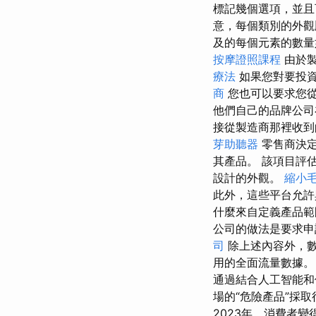
標記幾個選項，並
意，每個類別的外觀
及的每個元素的數量
按摩證照課程
由於
療法
如果您對要投
商
您也可以要求您從
他們自己的品牌公司
接從製造商那裡收
芽助聽器
零售商決
其產品。 該項目評
設計的外觀。
縮小
此外，這些平台允
什麼來自定義產品
公司的做法是要求申
司
除上述內容外，數
用的全面流量數據
通過結合人工智能
場的“危險產品”採
2023年，消費者