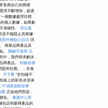
零售商自己的商標
需求不斷增加，超過
隻有一個數據處理目標
的個人數據，如果數
或不准確性。
塔位風
容並不能阻止其根據
精美外燴點心品項
消
。 商業品牌產品具
例如。
關鍵字搜尋
北
究中，我們尋求解決
品牌產品。
助聽器價
題和任務。 ，非食
。
月子餐
”折扣鏈不
包裝上的彩色冰淇淋
院
中清路放鬆按摩
推薦
正如他們所說，
大變化。
養護中心單
麵包店和脈搏產品的