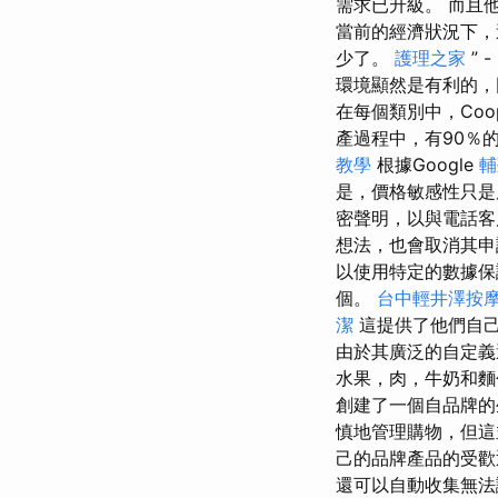
需求已升級。 而且
當前的經濟狀況下，
少了。
護理之家
”
環境顯然是有利的，因
在每個類別中，Coo
產過程中，有90％的
教學
根據Google
輔
是，價格敏感性只是
密聲明，以與電話
想法，也會取消其申
以使用特定的數據保
個。
台中輕井澤按
潔
這提供了他們自
由於其廣泛的自定義
水果，肉，牛奶和麵
創建了一個自品牌的
慎地管理購物，但這
己的品牌產品的受歡
還可以自動收集無