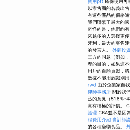
費用ptt
確保使用可
以零售商的名義出
有這些產品的價格
我們聯繫了最大的國
奇怪的是，他們約有
來越多的人選擇更
牙利，最大的零售連鎖店
的發言人。
外商投
三方的同意（例如，
理的目的，如果這不
用戶的自願貢獻，將
數據不能用於識別用
rwd
由於企業家自我
律師事務所
關於我們
己的意見（51.6％-
實有積極的評價。 CB
護理
CBA並不是因
程費用介紹
會計師
的各種寵物食品。