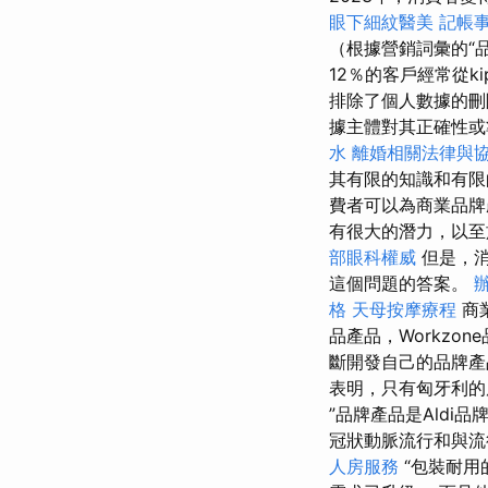
眼下細紋醫美
記帳
（根據營銷詞彙的“
12％的客戶經常從k
排除了個人數據的
據主體對其正確性或
水
離婚相關法律與
其有限的知識和有限
費者可以為商業品牌
有很大的潛力，以至
部眼科權威
但是，消
這個問題的答案。
格
天母按摩療程
商
品產品，Workzo
斷開發自己的品牌
表明，只有匈牙利的
”品牌產品是Ald
冠狀動脈流行和與流
人房服務
“包裝耐用