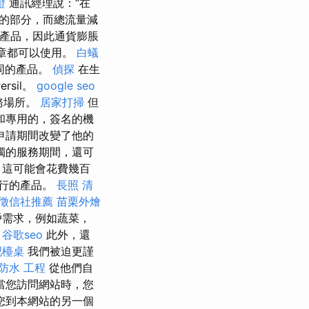
證
通訊經理說：“在
的部分，而總流量減
牌產品，因此通貨膨脹
文章都可以使用。
白蟻
同的產品。
偵探
在生
sil。
google seo
務場所。
居家打掃
但
和專用的，簽名的機
申請期間改變了他的
獨的服務期間，還可
，這可能會花費幾百
行的產品。
長照
清
徵信社推薦
苗栗外燴
戶需求，例如蔬菜，
。
谷歌seo
此外，還
吧檯桌
我們被迫更謹
防水 工程
從他們自
當您訪問網站時，您
您到本網站的另一個