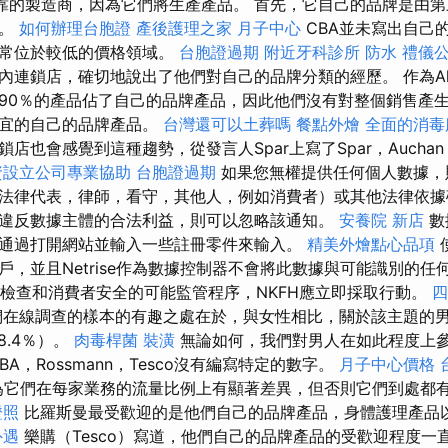
靠的製造商，因為它們將生產產品。 首先，它自己的品牌是由第
售。
如何辦理台胞證
產後護理之家 月子中心
CBA並未寫出自己
通常位於較低的價格領域。
台胞證過期
附近牙科診所
防水
禮儀
內連鎖店，確切地說出了他們對自己的品牌分類的經歷。 作為Al
90％的產品佔了自己的品牌產品，因此他們沒有對整個銷售產
便宜的自己的品牌產品。
台灣還可以土葬嗎
餐點外燴
全面的消毒
也會感覺到這種趨勢，從發言人Spar上寫了Spar，Auchan，Ald
資設立公司專業協助
台胞證過期
如果您無權提供任何個人數據，
法律代表，律師，看守，其他人，例如消費者）或其他法律依據
違反數據主體的合法利益，則可以忽略該通知。
安養院 新店
數
通過打開網站並輸入一些註冊零件來輸入。
精美外燴點心品項
戶，並且Netrise作為數據控制器不會將此數據與可能識別的任
檢查和消費者安全的可能監管程序，NKFH應立即採取行動。
四
在線調查的樣本的有趣之處在於，與女性相比，關於該主題的
48.4％）。
肉毒桿菌
裝潢
無論如何，我們對男人在如此程度上
A，Rossmann，Tesco沒有編寫特定的數字。
月子中心價格
為它們在每家業務的流量比例上有顯著差異，但否則它們到處都
證照
比羅斯曼最受歡迎的是他們自己的品牌產品，身體護理產品
外遇
樂購（Tesco）寫道，他們自己的品牌產品的受歡迎程度一