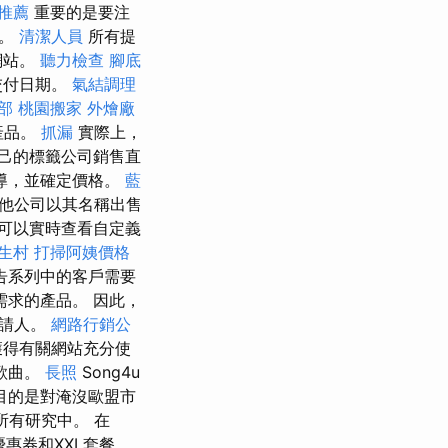
骨推薦
重要的是要注
性。
清潔人員
所有提
網站。
聽力檢查
腳底
交付日期。
氣結調理
部
桃園搬家
外燴廠
產品。
抓漏
實際上，
己的標籤公司銷售直
導，並確定價格。
藍
許其他公司以其名稱出售
可以實時查看自定義
生村
打掃阿姨價格
告系列中的客戶需要
求的產品。 因此，
申請人。
網路行銷公
獲得有關網站充分使
歌曲。
長照
Song4u
目的是對淹沒歐盟市
有研究中。 在
惠券和XXL套餐。