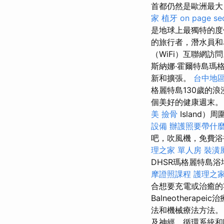
首都仍然是歐洲最大
家
植牙
on page se
是地球上最獨特的度
的旅行者，潛水員和
（WiFi）互聯網訪
斯納娜·霍爾特島瑪格麗
新和擴張。
台中地
格麗特島130歲的
個美好的健康週末
美
撿骨
Island
設備
辦護照要帶什
吧，吹風機，免費浴
理之家 單人房
裝潢
DHSR瑪格麗特島
摩證照課程
護理之
合想要充電或治癒
Balneother
法和機械療法方法
及神經，循環系統