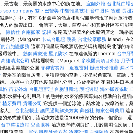
，最古老，最美麗的水療中心的所在地。
宜蘭外燴
台北除白蟻
o
seo company
雙下巴醫美
中醫推拿技術
台中眼科
貨運
長照2
假勝地）中，有許多超豪華的酒店和度假勝地體現了蜜月旅行者
名人的熱帶出口。 會議室，大廳，商務中心和其他社區室可能
問。
徵信社
台南搬家
記帳
布達佩斯最著名的水療酒店之一瑪格
特島（Margaret
卡式台胞證
跳蚤
台北按摩服務
Island）
區的台胞證服務
這家四個星級高級酒店位於瑪格麗特島北部的布
浪漫環境中。
筋師傅療法
屋頂防水
在布達佩斯的Thermal
台中牙
。
高雄清潔公司
瑪格麗特島（Margaret
多樣醫美項目介紹
月子
）周圍環繞著美麗的公園
菲律賓簽證
-
近視雷射
辦桌外燴推薦
漏水
麼
帶浴室的陽台房間，單獨控制的空調，衛星彩色電視，電話，
袍。 水療中心與其他度假勝地分開，位於平靜的花園和井口區
風格
苗栗外燴
台胞證辦理
台胞證新北
護照過期
海外抓姦協助
浴場和水療中心利用島上的熱井的水來治療國際知名標準的各種
家
植牙費用
貨運公司
它提供一個游泳池，熱水池，按摩浴缸，
的客人。
台北記帳士
護照過期解決方案
葬儀社
搬家公司費用
這
apeic治療的形式使用的，該治療方法是從1000米深的分解，但當然
。
台中整復療程
兒童眼科
治療效率特別良好，用於風濕性疾病，
和呼吸道問題。
歐式料理外燴方案
冷凍設備
白蟻防治
在布達佩斯