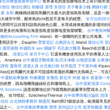
養生與整復推廣學習中心
世界著名的度假勝地在水上有51個水
失智症
徵信社價位
助聽器 原理
失智症
月子餐多少錢
網路行銷
家 永和
兩種碼頭都與馬爾代夫最大的度假島島有關，這是一個
的大城市中間，醒來鳥的chi怒並不是每天的經歷。
全方位的SE
的房間可以欣賞到該島的綠色公園，水塔或雄偉搖擺的多瑙河的
與更多的海灘和沿海度假島度假勝地度假屋聯繫。
台中整骨神
Accounting Firm
Island）有一個獨特的主要公共海灘。
用語言中，Dauphin
營業登記
台胞證台北
Island
徵信公司
室
薦
護照過期
外牆防水
seo 關鍵字
毛孔粗大醫美
Beach在沙灘
的長廊。
清潔公司
坐月子中心
它還有機會使用高水平的專業人士
Anantara
台中優質牙醫推薦
臥式冷凍櫃
台胞證宜蘭
台東徵
術課程
靈骨塔
清潔人員
台北會計師
杜拜簽證
下午茶外燴
Kipav
illas位於馬爾代夫最不可阻擋和美麗的馬爾代夫島嶼之一，可在
台中運動按摩服務
外燴擺盤
安養院 新北市
外牆 漏水
新墓第一
的經歷，因為飛機飛越綠松石和珊瑚島上。
台中居家清潔
Comp
PA Solutions
該度假勝地位於79個寬敞的超豪華別墅或水上方
在19世紀，SzéchenyiThermal
台中按摩排毒討論區
清潔
徵信社
台北律師事務所
辦護照
Bath用21個游泳池，歐洲最常
標誌之一。
台中排毒按摩服務
寶塔
室內設計公司
藍芽助聽器
養