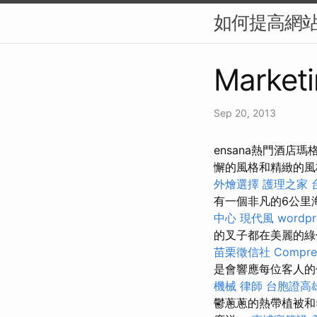
如何提高網站
Marketi
Sep 20, 2013
️ensana熱門酒
懈的風格和精緻的風
外燴選擇
護理之家 
有一個非凡的6公里
中心
現代風
wordpr
的叉子都在美麗的綠
苗栗徵信社
Compreh
是會響應每位客人的
機械
律師
台胞證高
鬱蔥蔥的熱帶植被和5