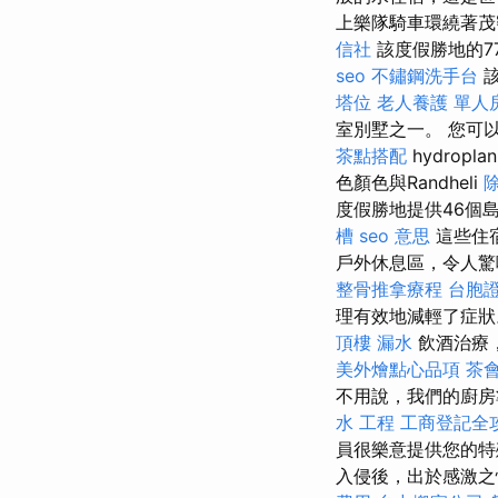
上樂隊騎車環繞著茂
信社
該度假勝地的7
seo
不鏽鋼洗手台
該
塔位
老人養護 單人
室別墅之一。 您可以使
茶點搭配
hydropla
色顏色與Randheli
度假勝地提供46個
槽
seo 意思
這些住
戶外休息區，令人
整骨推拿療程
台胞
理有效地減輕了症
頂樓 漏水
飲酒治療
美外燴點心品項
茶
不用說，我們的廚房
水 工程
工商登記全
員很樂意提供您的特殊
入侵後，出於感激