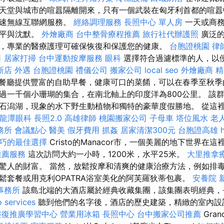
天堂與城市的喧囂隔離開來，只有一個武裝在匈牙利首都的喧囂
高速無線互聯網服務。
經絡調理服務
長照中心 單人房
一天或商務
和平與沈默。
外燴廠商
台中整骨療程推薦
旅行社代辦護照
廣泛的
，專業的醫療護理可確保恢復和保護您的健康。
台胞證桃園
律
司
居家打掃
台中運動按摩服務
眼科
選擇符合過濾標準的人，以
新店
外遇
台胞證桃園
禮儀公司
搬家公司
local seo
外燴廠商
精
tan餐廳提供豐富的自助早餐，健康可口的菜餚，可以在春季至秋
過一千個小珊瑚的集合，在南北軸上的印度洋為800公里。 該
石潟湖，現象的水下野生動植物和獨特的豪華度假勝地。 從這
龍潭眼科
長照2.0
高雄律師
桃園搬家公司
子母車
塔位風水
老
務所
會議點心
醫美
假牙費用
抓姦
居家清潔300元
台胞證高雄
巧的最佳選擇
Cristo的Manacor市，一個美麗的地下世界在
推薦服務
這次訪問大約一小時，1200米，水平25米。
大里推拿
驚人的財富。 當然，放鬆按摩和清爽的健康治療方法，例如排
鬆套餐或用克利OPATRA浴室美化的阿芙羅狄蒂包裹。
安養院 
事務所
該島北端的大酒店屬於經典收藏集團，該集團表明經典，
o services
聽到他們的名字後，酒店的歷史建築，精緻的室內設
整復推廣學習中心
營業用冰箱
長照中心
台中搬家公司推薦
Gran