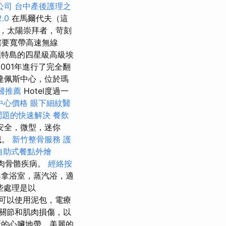
公司
台中產後護理之
.0
在馬爾代夫（這
，太陽崇拜者，苛刻
需要寬帶高速無線
麗特島的四星級高級埃
在2001年進行了完全翻
達佩斯中心，位於瑪
醫推薦
Hotel度過一
中心價格
眼下細紋醫
問題的快速解決
餐飲
安全，微型，迷你
域。
新竹整骨服務
護
自助式餐點外燴
肌肉骨骼疾病。
經絡按
桑拿浴室，蒸汽浴，適
些處理是以
，還可以使用泥包，電療
關節和肌肉損傷，以
的心臟地帶，美麗的