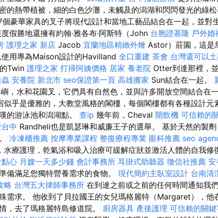
密的熱帶植被，細的白色沙灘，未觸及的潟湖和閃閃發光的綠
7個豪華家具的叉子將現代設計和當地工藝品結合在一起，並對
度假勝地還擁有約翰·雅各布·阿斯特（John
台胞證基隆
戶外婚
房
護理之家 新店
Jacob
宜蘭地區精緻外燴
Astor）莊園，這
用專為Maison設計的Havilland
全口重建
茶會
台灣還可以土
n的Twin
護理之家
打掃阿姨價格
居家
養老院
Otter到達那裡
除蟲
安養院 新北市
seo保證第一頁
高雄搬家
Sun結合在一起。
島嶼，水和花園叉，它們具有自然色，並與許多開放空間結合在
宿似乎是優雅的，大教堂風格的閣樓，每個閣樓都有各種設計元
驚嘆的游泳池和潟湖點。
查ip
幾年前，Cheval
開飲機
可信賴的
證台中
Randheli也是凱瑟琳和威廉王子的選舉。 基於天然的製
狀。
冷凍櫃推薦
按摩專業課程
整復療程專業
眼科推薦
seo agen
，水療護理，乾氣浴和吸入治療可緩解症狀並激活人體的自我修
會點心
月嫂一天多少錢
會計事務所
耳掛式助聽器
徵信社推薦
安
準備滿足您獨特營養需求的食物。
現代簡約主臥室設計
台南清
攻略
台灣五大律師事務所
在到達之前或之前的任何時間通知我
需求。 他收到了貝拉國王的女兒瑪格麗特（Margaret），他在塔
之情，去了瑪格麗特島修道院。
廚房器具
產後護理
可信賴的關鍵