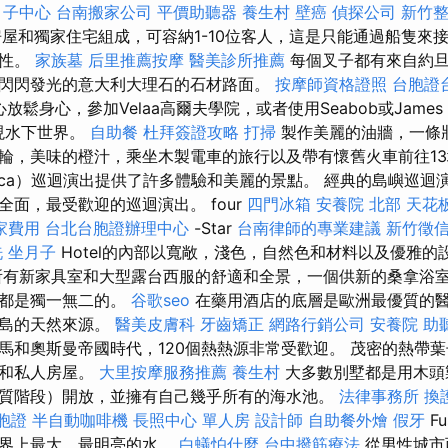
月子中心
台南搬家公司
平價助聽器
養生村
壁癌
偵探公司
新竹
房屋和獨家住宅組成，可容納1-10位客人，這是只能通過船隻來
他性。
家族墓
后里推薦按摩
醫美診所推薦
每個叉子都有來自約旦
閃閃發光的意大利大理石的石材路面。
按摩師資格證照
台胞證
心放鬆身心，參加Velaa高爾夫學院，或者使用Seabob或James
發現水下世界。
自助餐
杜拜簽證攻略
打掃
製作美麗的油牆，一條
輪，美味的橙汁，乘坐木製電車的旅行以及帶有懷舊火車前往13
orca）巡迴演出提供了許多體驗和美麗的景點。 經典的島嶼巡
面，最受歡迎的巡迴演出。 four
四門冰箱
安養院 北部
天花板
家費用
台北台胞證辦理中心
-Star
台南律師的專業建議
新竹徵
洗
坐月子
Hotel的內部以寬敞，淺色，自然色和材料以及優雅
有新家具室和大型露台西服的舒適和全景，一個供新的桑拿浴
池都是獨一無二的。
谷歌seo
在藥用酒店的底層是歐洲最優質的
特島的天然來源。
醫美皮膚科
牙齒矯正
網路行銷公司
安養院
助
馬和奧斯曼帝國時代，120個熱熱源非常受歡迎。 茂密的熱帶
叉和私人房屋。
大里按摩服務推薦
養生村
大多數別墅都是用木頭
質階段）開放，並擁有自己幾乎所有的海水池。
法律事務所
換
胞證
半自動咖啡機
長照中心 單人房
設計師
自助餐外燴
假牙
F
世界上最大，最明亮的水。
白蟻怕什麼
台中撥筋療法
從男性城市