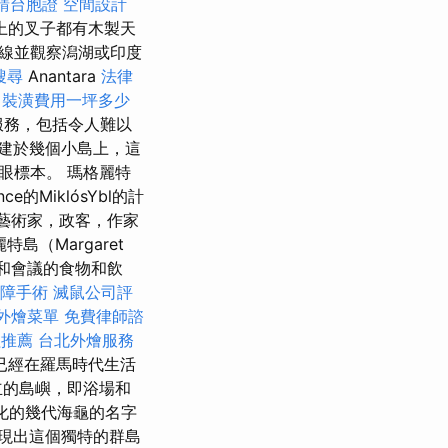
請台胞證
空間設計
子上的叉子都有木製天
線並觀察潟湖或印度
搜尋
Anantara
法律
裝潢費用一坪多少
的服務，包括令人難以
建於幾個小島上，這
眼標本。 瑪格麗特
的MiklósYbl的計
，藝術家，政客，作家
特島（Margaret
動和會議的食物和飲
障手術
滅鼠公司評
外燴菜單
免費律師諮
程推薦
台北外燴服務
們已經在羅馬時代生活
立的島嶼，即浴場和
孵化的幾代海龜的名字
體現出這個獨特的群島