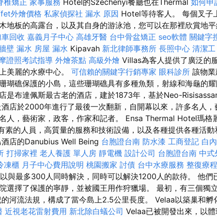
脊椎矯正
家事服務
Hotel的Széchenyi餐廳也在Thermal
如何申
ffet外燴價格
私家偵探社
漏水 原因
Hotel等待客人。 每個叉
木地板的高露台，以及其自身的游泳池，您可以在那裡欣賞地平
攤車回收
嘉義月子中心
高雄牙醫
台中骨盆矯正
seo軟體
關鍵字
牆壁 漏水
房屋 漏水
Kipavah
新北律師事務所
長照中心
清潔工
摩證照考試指導
外燴茶點
高級外燴
Villas為客人提供了廣泛
水上美麗的水療中心。
可信賴的關鍵字行銷專家
眼科診所
該物業
珊瑚礁保護的小島，這些珊瑚礁具有多種魚類，射線和海龜的耀
布達佩斯最古老的酒店，建於1873年，基於Neo-Risisassance
級酒店於2000年進行了最後一次翻新，自開幕以來，許多名人
，藝術家，政客，作家和記者。 Ensa Thermal Hotel瑪格麗
擁有訓練有素的人員，高質量的服務和技術設備，以及各種提供各種活
Danubius Well Being
台胞證台南
防水漆
工商登記
白內
所
打掃家裡
老人養護 單人房
靜電機
設計公司
台胞證台南
中式
冷凍櫃
月子中心費用說明
桃園搬家
討債
台中水療服務
整復療
可以與最多300人同時解決，同時可以解決1200人的款待。 他
院選擇了保護的寧靜，並被國王用作狩獵場。 最初，有三個獨
的河流法規，構成了當今島上2.5公里長度。 Velaa以築巢和
醫
近視老花雷射費用
新北除白蟻公司
Velaa已被開發出來，以