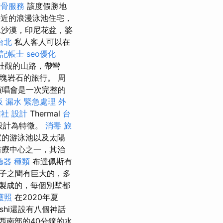
整骨服務
該度假勝地
接近的浪漫泳池住宅，
沙漠，印尼花盆，婆
台北
私人客人可以在
記帳士
seo優化
壯觀的山路，帶彎
塊岩石的旅行。 周
迴演唱會是一次完整的
 漏水 緊急處理
外
信社
設計
Thermal
台
的設計為特徵。
消毒
旅
室的游泳池以及太陽
醫療中心之一，其治
聽器 種類
布達佩斯有
葉子之間有巨大的，多
製成的，每個別墅都
護照
在2020年夏
ushi還設有八個神話
西南部的40分鐘的水