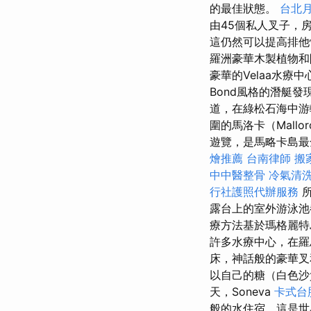
的最佳狀態。
台北
由45個私人叉子，
這仍然可以提高排
羅洲豪華木製植物和
豪華的Velaa水療中
Bond風格的潛艇
道，在綠松石海中游
圍的馬洛卡（Mall
遊覽，是馬略卡島最全
燴推薦
台南律師
搬
中中醫整骨
冷氣清
行社護照代辦服務
所
露台上的室外游泳
療方法基於瑪格麗
許多水療中心，在羅
床，神話般的豪華
以自己的糖（白色沙
天，Soneva
卡式台
般的水住宿，這是