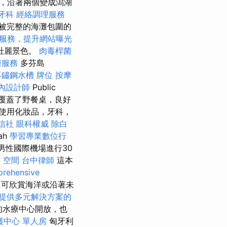
池，沿著兩個變成潟湖
牙科
經絡調理服務
被完整的海灘包圍的
O服務，提升網站曝光
壯麗景色。
肉毒桿菌
醫服務
多芬島
不鏽鋼水槽
牌位
按摩
內設計師
Public
上覆蓋了野餐桌，良好
使用化妝品，牙科，
信社
眼科權威
除白
ah
學習專業數位行
男性國際機場進行30
年
空間
台中律師
這本
rehensive
，可欣賞海洋或沿著未
提供多元解決方案的
見的水療中心開放，也
護中心 單人房
匈牙利