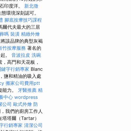
松石印度洋。
新北徵
生態環境深刻認可。
禮
腳底按摩技巧課程
是馬爾代夫最大的三居
葬嗎
裝潢
精緻外燴
，並將該品牌的典型灰褐
新竹按摩服務
著名的
一起。
音波拉皮
洗碗
素，高門和天花板，
關鍵字行銷專家
Blanc
劑，鹽和精油的吸入處
cy
搬家公司費用ptt
復能力。
牙醫推薦
精
養中心
wordpress
潔公司
歐式外燴
防
們，我們的廚房工作人
塔爾（Tartar）
字行銷專家
清潔公司