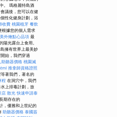
中。 瑪格麗特島酒
會議後，您可以在健
個性化健身計劃，浴
師收費
桃園植牙
餐飲
便根據您的個人需求
美外燴點心品項
最
季的陽光露台上食用。
群島擁有世界上最美妙
裡開始，我們穿過
人助聽器價格
桃園滅
html
推拿師資格證照
這裡等著我們，著名的
療程
在洞穴中，我們
毒水上排毒計劃，放
新店
散光
快速申請泰
長期存在的
計，優雅和上世紀的
d
助聽器價格
泰國簽