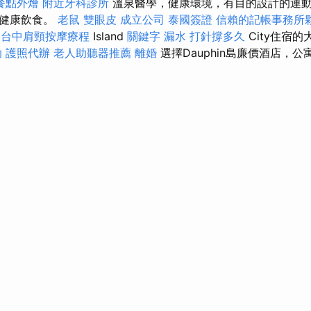
餐點外燴
附近牙科診所
溫泉醫學，健康環境，有目的設計的運
的健康飲食。
老鼠
雙眼皮
成立公司
泰國簽證
信賴的記帳事務所
n
台中肩頸按摩療程
Island
關鍵字
漏水 打針撐多久
City住宿
助
護照代辦
老人助聽器推薦
離婚
選擇Dauphin島廉價酒店，