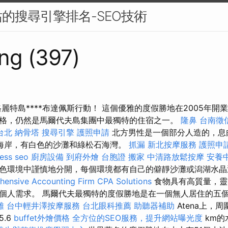
的搜尋引擎排名-SEO技術
ng (397)
店瑪格麗特島****布達佩斯行動！ 這個優雅的度假勝地在2005年
格，仍然是馬爾代夫島集團中最獨特的住宿之一。
隆鼻
台南徵
台北
納骨塔
搜尋引擎
護照申請
北方男性是一個部分人造的，息
海岸，有白色的沙灘和綠松石海灣。
抓漏
新北按摩服務
護照申
ess seo
廚房設備
到府外燴
台胞證
搬家
中清路放鬆按摩
安養
色環境中謹慎地分開，每個環境都有自己的僻靜沙灘或潟湖水晶
ensive Accounting Firm CPA Solutions
食物具有高質量，靈
個人需求。 馬爾代夫最獨特的度假勝地是在一個無人居住的五個島
雄
台中輕井澤按摩服務
台北眼科推薦
助聽器補助
Atena上，
.6
buffet外燴價格
全方位的SEO服務，提升網站曝光度
km的