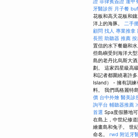
證
菲律賓簽證
逢甲
牙醫診所
月子餐
bu
花板和高天花板和鑲
洋上的海豚。
二手
顧問
找人
專業推拿
長照
助聽器 推薦
按
置信的水下餐廳和
些島嶼受到海洋大型
島的老丹比烏斯大酒店是
劃。 這家四星級高
和記者都圍繞著許多名人
Island） - 
料。 我們瑪格麗特島酒店的
價
台中外燴
醫美診
詢平台
輔聽器推薦
首選
Spa度假勝地
在島上，中世紀修道
繪畫島和兔子。 世紀
命名。
rwd
附近牙