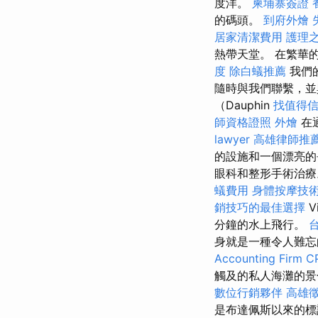
度洋。
柬埔寨簽證
的碼頭。
到府外燴
居家清潔費用
護理之
熱帶天堂。 在繁華
度
除白蟻推薦
我們
隨時與我們聯繫，並
（Dauphin
找值得信賴的
師資格證照
外燴
在通
lawyer
高雄律師推
的設施和一個漂亮
眼科和整形手術治療。 
蟻費用
身體按摩技
銷技巧的最佳選擇
V
分鐘的水上飛行。
身就是一種令人難忘
Accounting Firm C
觸及的私人海灘的景色。 
數位行銷夥伴
高雄
是布達佩斯以來的