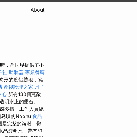
About
開業時，為世界提供了不
信社
助聽器
專業餐廳
肉形的度假勝地，擁
請
產後護理之家 月子
中心
所有130個寬敞
透明水上的露台。
感多樣，工作人員總
嶼的Noonu
食品
周圍是完整的海灘，鬱
水晶透明水，帶有印