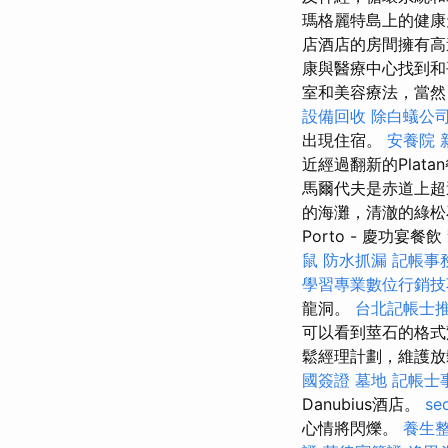
瑪格麗特島上的健康
店酒店的房間擁有
康與醫療中心找到
室和美容療法，當然
設備回收
除白蟻公
出現住宿。
安養院 
近經過翻新的Pla
馬爾代夫是赤道上超
的海灘，清澈的綠松
Porto - 慶功宴餐飲
鼠
防水抓漏
記帳事
學習專業數位行銷技
龍洞。
台北記帳士
可以看到莖石的格式
鬆經理計劃，維護放
國簽證
墓地
記帳士
Danubius酒店。
se
心情將閃爍。
養生