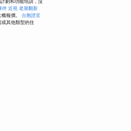
動計劃和功能培訓，沒
夥伴
近視
老屋翻新
的大概報價。
台胞證宜
公寓或其他類型的住