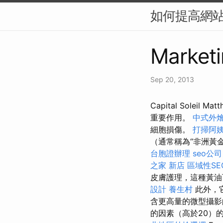
如何提高網站
Marketi
Sep 20, 2013
Capital Solei
重要作用。
中式外
細胞損傷。
打掃阿
（通常稱為“非洲黃
台胞證辦理
seo公司
之家 新店
區域性S
皮膚護理，這種黃油
設計
養生村
此外，
含更高量的微型攝
的因素（高於20）