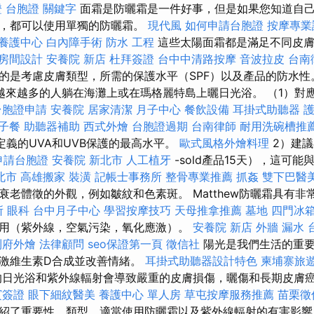
證
台胞證
關鍵字
面霜是防曬霜是一件好事，但是如果您知道自
亮，都可以使用單獨的防曬霜。
現代風
如何申請台胞證
按摩專
養護中心
白內障手術
防水 工程
這些太陽面霜都是滿足不同皮膚
房間設計
安養院 新店
杜拜簽證
台中中清路按摩
音波拉皮
台南
的是考慮皮膚類型，所需的保護水平（SPF）以及產品的防水
來越多的人躺在海灘上或在瑪格麗特島上曬日光浴。 （1）對應於C
台胞證申請
安養院
居家清潔
月子中心
餐飲設備
耳掛式助聽器
護
子餐
助聽器補助
西式外燴
台胞證過期
台南律師
耐用洗碗槽推
pe定義的UVA和UVB保護的最高水平。
歐式風格外燴料理
2）建議
申請台胞證
安養院 新北市
人工植牙
-sold產品15天），這可
北市
高雄搬家
裝潢
記帳士事務所
整骨專業推薦
抓姦
雙下巴醫
老體徵的外觀，例如皺紋和色素斑。 Matthew防曬霜具有非常
所
眼科
台中月子中心
學習按摩技巧
天母推拿推薦
墓地
四門冰
用（紫外線，空氣污染，氧化應激）。
安養院 新店
外牆 漏水
到府外燴
法律顧問
seo保證第一頁
徵信社
陽光是我們生活的重要
激維生素D合成並改善情緒。
耳掛式助聽器設計特色
柬埔寨旅
日光浴和紫外線輻射會導致嚴重的皮膚損傷，曬傷和長期皮膚
賓簽證
眼下細紋醫美
養護中心 單人房
草屯按摩服務推薦
苗栗徵
紹了重要性，類型，適當使用防曬霜以及紫外線輻射的有害影響。