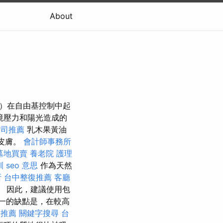
About
如維生素E）在自由基控制中起
境壓力和陽光造成的
公司推薦
乳木果黃油
養皮膚。
會計師事務所
墓地買賣
養老院
護理
訓
seo 意思
作為天然
所
台中整復推薦
客廳
 因此，建議使用包
一的缺點是，在較高
燴推薦
關鍵字搜尋
台