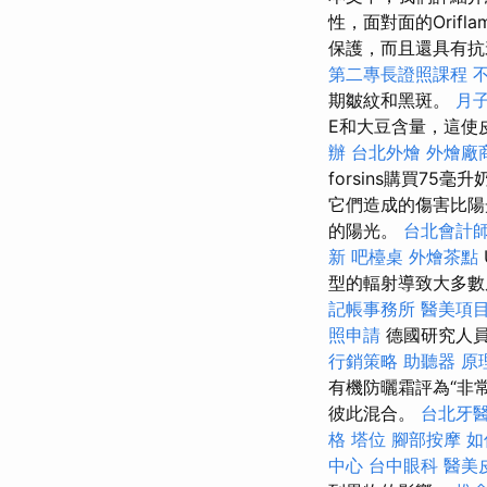
性，面對面的Orifla
保護，而且還具有
第二專長證照課程
期皺紋和黑斑。
月
E和大豆含量，這使
辦
台北外燴
外燴廠
forsins購買75毫
它們造成的傷害比陽
的陽光。
台北會計
新
吧檯桌
外燴茶點
型的輻射導致大多數
記帳事務所
醫美項
照申請
德國研究人員
行銷策略
助聽器 原
有機防曬霜評為“非
彼此混合。
台北牙
格
塔位
腳部按摩
如
中心
台中眼科
醫美