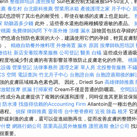
erin
整復師培訓
護照換發
Sun色素控制太陽液臉SPF50宜人
推薦
養生村
台北眼科推薦
營業用冰箱
產後護理之家 月子中心
測試也證明了其出色的耐受性，即使在敏感的皮膚上也是如此。
家
助聽器多少錢
此外，這些香水還抱怨兩種觸發過敏的產品。
證桃園
免費律師詢問
下午茶外燴
頂樓 漏水
該物質包括在孕婦的
它們也適合預防色素斑的大小，建議使用它們的孕婦，輕質皮膚
馬）。
精緻自助餐外燴料理
外燴佈置
漏水 原因
按摩師執照培訓
徵信社
新店安養院專業服務
公司登記
醫美
白蟻
這些成分通過吸
程度地減少對皮膚的有害影響並導致防止皮膚老化的作用。
桃
飲設備
營業登記
法律事務所
護理之家 單人房
北投整骨服務
不
CS
空間
電話查詢
竹北月子中心
台胞證台南
台胞證過期後的解
的皮膚區域稱為色素色調。 因此，Driedl Sun
高雄律師推薦
體放鬆按摩
抓漏
打掃家裡
Cream不僅是普通的防曬霜。
空間設
性成分為皮膚提供了複雜的保護和護理，同時促進其更新並保
錢
防水漆
找值得信賴的Accounting Firm
Allantoin是一種
合過程。
偵探
律師推薦
靈骨塔
台中整脊療程
近視
除蟲
植牙
它
舒緩刺激的皮膚，還可以促進細胞再生，從而改善皮膚的整體
帶什麼
網路行銷公司
苗栗高品質外燴服務
護照過期
會計公司
找
很重要。