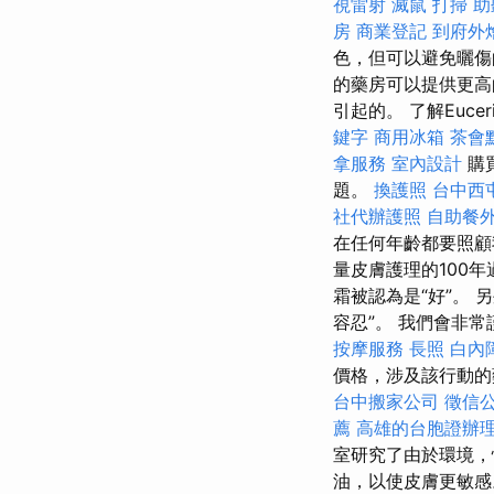
視雷射
滅鼠
打掃
助
房
商業登記
到府外
色，但可以避免曬傷
的藥房可以提供更高
引起的。 了解Eucer
鍵字
商用冰箱
茶會
拿服務
室內設計
購
題。
換護照
台中西
社代辦護照
自助餐
在任何年齡都要照顧
量皮膚護理的100
霜被認為是“好”。 
容忍”。 我們會非
按摩服務
長照
白內
價格，涉及該行動
台中搬家公司
徵信
薦
高雄的台胞證辦
室研究了由於環境，
油，以使皮膚更敏