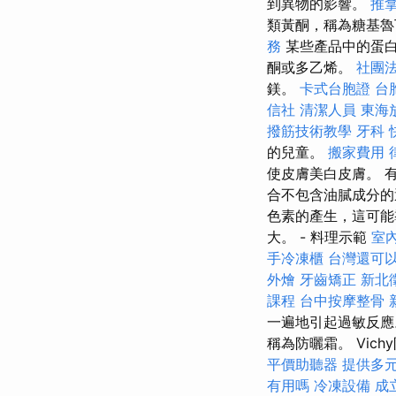
到異物的影響。
推
類黃酮，稱為糖基魯
務
某些產品中的蛋白
酮或多乙烯。
社團
鎂。
卡式台胞證
台
信社
清潔人員
東海
撥筋技術教學
牙科
的兒童。
搬家費用
使皮膚美白皮膚。 
合不包含油膩成分的
色素的產生，這可能
大。 - 料理示範
室
手冷凍櫃
台灣還可
外燴
牙齒矯正
新北
課程
台中按摩整骨
一遍地引起過敏反
稱為防曬霜。 Vi
平價助聽器
提供多
有用嗎
冷凍設備
成