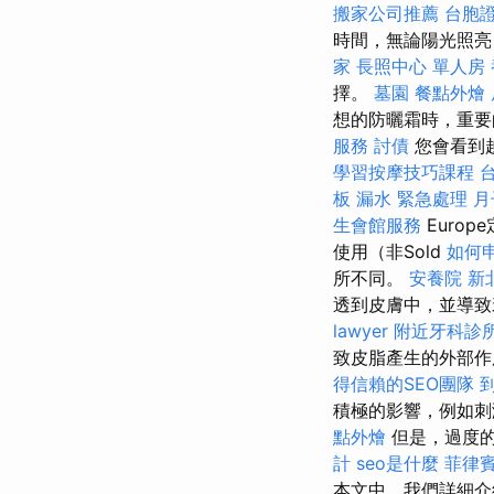
搬家公司推薦
台胞
時間，無論陽光照
家
長照中心 單人房
擇。
墓園
餐點外燴
想的防曬霜時，重要
服務
討債
您會看到越
學習按摩技巧課程
板 漏水 緊急處理
月
生會館服務
Euro
使用（非Sold
如何
所不同。
安養院 新
透到皮膚中，並導致衰
lawyer
附近牙科診
致皮脂產生的外部作
得信賴的SEO團隊
積極的影響，例如刺
點外燴
但是，過度的
計
seo是什麼
菲律
本文中，我們詳細介