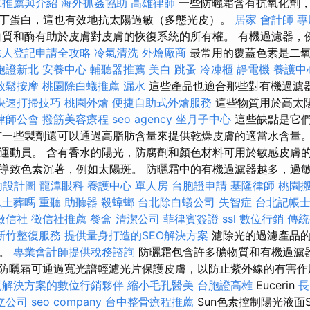
拿推薦與介紹
海外抓姦協助
高雄律師
一些防曬霜含有抗氧化劑，
丁蛋白，這也有效地抗太陽過敏（多態光皮）。
居家
會計師
專
質和酶有助於皮膚對皮膚的恢復系統的所有權。 有機過濾器，
法人登記申請全攻略
冷氣清洗
外燴廠商
最常用的覆蓋色素是二氧
胞證新北
安養中心
輔聽器推薦
美白
跳蚤
冷凍櫃
靜電機
養護中
放鬆按摩
桃園除白蟻推薦
漏水
這些產品也適合那些對有機過濾
快速打掃技巧
桃園外燴
便捷自助式外燴服務
這些物質用於高太
律師公會
撥筋美容療程
seo agency
坐月子中心
這些缺點是它
有一些製劑還可以通過高脂肪含量來提供乾燥皮膚的適當水含量。
運動員。 含有香水的陽光，防腐劑和顏色材料可用於敏感皮膚的
導致色素沉著，例如太陽斑。 防曬霜中的有機過濾器越多，過
內設計圖
龍潭眼科
養護中心 單人房
台胞證申請
基隆律師
桃園
以土葬嗎
重聽 助聽器
殺蟑螂
台北除白蟻公司
失智症
台北記帳
徵信社
徵信社推薦
餐盒
清潔公司
菲律賓簽證
ssl
數位行銷
傳統
新竹整復服務
提供量身打造的SEO解決方案
濾除光的過濾產品的
應。
專業會計師提供稅務諮詢
防曬霜包含許多礦物質和有機過濾
chy防曬霜可通過寬光譜輕濾光片保護皮膚，以防止紫外線的有害
元解決方案的數位行銷夥伴
縮小毛孔醫美
台胞證高雄
Eucerin
長
立公司
seo company
台中整骨療程推薦
Sun色素控制陽光液面S