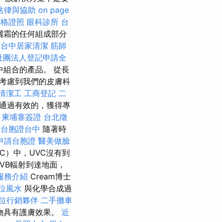
法律與協助
on page
資格證照
眼科診所
台
曬霜的任何組成部分
台中居家清潔
筋師
社團法人登記申請全
組合的產品。 從長
考慮到我們的皮膚科
清潔工
工商登記
二
通過有效的，獲得專
。
柬埔寨簽證
台北徵
台胞證台中
隨著時
申請台胞證
醫美做臉
C）中，UVC沒有到
UVB輻射到達地面，
服務介紹
Cream博士
位風水
與化學合成過
位行銷夥伴
二手攤車
物具有護膚效果。
近