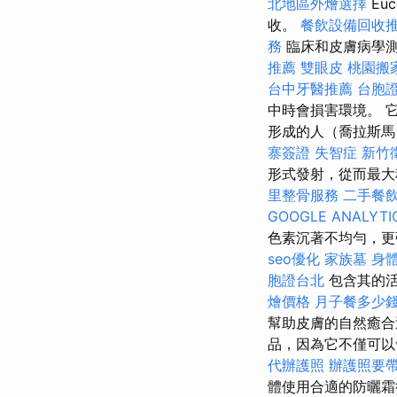
北地區外燴選擇
Euc
收。
餐飲設備回收
務
臨床和皮膚病學
推薦
雙眼皮
桃園搬
台中牙醫推薦
台胞
中時會損害環境。 
形成的人（喬拉斯
寨簽證
失智症
新竹
形式發射，從而最大
里整骨服務
二手餐
GOOGLE ANALYTI
色素沉著不均勻，更強
seo優化
家族墓
身
胞證台北
包含其的活
燴價格
月子餐多少
幫助皮膚的自然癒
品，因為它不僅可以
代辦護照
辦護照要
體使用合適的防曬霜