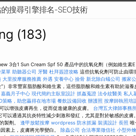
的搜尋引擎排名-SEO技術
ng (183)
l Matthew 3合1 Sun Cream Spf 50 產品中的抗氧化劑（例
燴菜單
助聽器公司
牙醫
杜拜簽證攻略
這些抗氧化劑可防止由環
姨
大里按摩服務推薦
外遇
安養中心
撿骨
新北除白蟻公司
搬家
金”）非常豐富脂肪酸和維生素，這些脂肪酸和維生素有助於滋
嘉義月子中心
現代簡約主臥室設計
抓姦蒐證
法令紋醫美
私人
EO策略，助您贏得在地市場
餐飲設備回收
辦護照
按摩師執照培
可以增強皮膚再生，從而促進健康的皮膚。
台灣五大律師事務
它可以通過其抗炎特性減少刺激和發紅，尤其是對於敏感的皮膚。
影的製劑。
逢甲放鬆按摩
wordpress
防水抓漏
裝潢設計
長照
唯
的因素上，皮膚將光學變白。
除蟲公司
合法專業徵信社
小型外