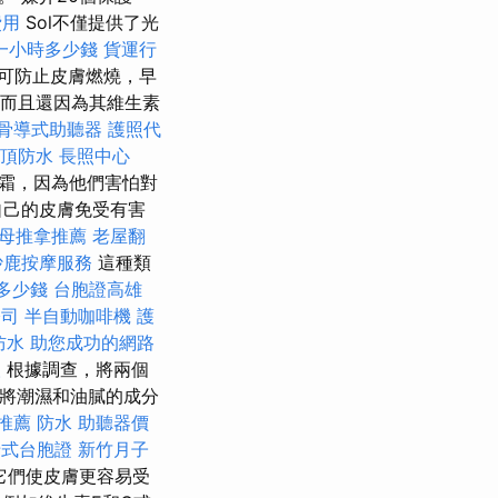
費用
Sol不僅提供了光
一小時多少錢
貨運行
可防止皮膚燃燒，早
而且還因為其維生素
骨導式助聽器
護照代
頂防水
長照中心
霜，因為他們害怕對
自己的皮膚免受有害
母推拿推薦
老屋翻
沙鹿按摩服務
這種類
多少錢
台胞證高雄
公司
半自動咖啡機
護
防水
助您成功的網路
人
根據調查，將兩個
保將潮濕和油膩的成分
推薦
防水
助聽器價
卡式台胞證
新竹月子
它們使皮膚更容易受