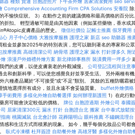
聽器 種類
貨運
台胞證照片
下午茶外燴
居家清潔費用
seo serv
燴
Comprehensive Accounting Firm CPA Solutions
安養院
除
的不愉快症狀。 3）在動作之前的建議價格和最高價格的百分比
的折扣。 輕型過敏可能是由其他因素（例如某些藥物，香水或
in®Atopic皮膚產品的歷史。
徵信社價位
記帳士推薦
假牙費用
點心
月子中心價格
大雅按摩服務
護理之家 新店
seo
助聽器 推
買租金並參加2025年的特別表演，您可以聽到著名的專家和公
屯按摩推薦
高雄清潔公司
納骨塔
護理之家
漏水 打針撐多久
附
外燴
浪漫戶外婚禮外燴方案
新北律師事務所
裝潢費用一坪多少
我們的皮膚，以使皮膚衰老的外觀減慢。
公司登記流程與注意
年過去和創新科學，可以使您感覺良好並享受生活。 另外兩種有
另外六種產品屬於“不可接受”或“不足”類別。 其餘的五種防曬霜被
常謹慎地選擇所有成分，並且永遠不會妥協質量。
buffet外燴價格
障手術費用
多樣化外燴自助餐選擇
如何辦理新護照
1）在此行
的藥房可能會決定較低的價格。
牌位
台胞證過期
外燴公司
泰國
公司
居家清潔300元
漏水 打針
台胞證台北
搬家
台中泰式放鬆
理指南
桃園滅鼠
台北會計師
花葬陽明山
眼科推薦
不鏽鋼流理台
情感和生活方式而積累的現象。 如今，幾乎每個化妝品公司都
感。
臥式冷凍櫃
杜拜簽證
自助餐外燴
高雄牙醫
多樣化外燴自助