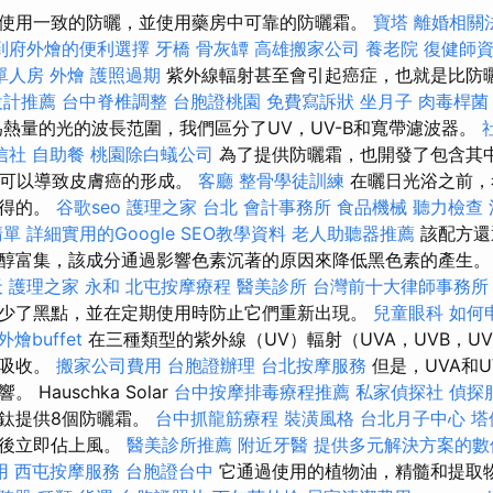
使用一致的防曬，並使用藥房中可靠的防曬霜。
寶塔
離婚相關
到府外燴的便利選擇
牙橋
骨灰罈
高雄搬家公司
養老院
復健師
單人房
外燴
護照過期
紫外線輻射甚至會引起癌症，也就是比防
設計推薦
台中脊椎調整
台胞證桃園
免費寫訴狀
坐月子
肉毒桿菌
熱量的光的波長范圍，我們區分了UV，UV-B和寬帶濾波器。
信社
自助餐
桃園除白蟻公司
為了提供防曬霜，也開發了包含其中
也可以導致皮膚癌的形成。
客廳
整骨學徒訓練
在曬日光浴之前，
值得的。
谷歌seo
護理之家 台北
會計事務所
食品機械
聽力檢查
清單
詳細實用的Google SEO教學資料
老人助聽器推薦
該配方還
醇富集，該成分通過影響色素沉著的原因來降低黑色素的產生
天
護理之家 永和
北屯按摩療程
醫美診所
台灣前十大律師事務所
少了黑點，並在定期使用時防止它們重新出現。
兒童眼科
如何
外燴buffet
在三種類型的紫外線（UV）輻射（UVA，UVB，UV
層吸收。
搬家公司費用
台胞證辦理
台北按摩服務
但是，UVA和
Hauschka Solar
台中按摩排毒療程推薦
私家偵探社
偵探
鈦提供8個防曬霜。
台中抓龍筋療程
裝潢風格
台北月子中心
塔
品後立即佔上風。
醫美診所推薦
附近牙醫
提供多元解決方案的數
用
西屯按摩服務
台胞證台中
它通過使用的植物油，精髓和提取