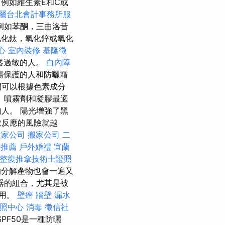
例如維生素E和C或
屬台北會計事務所服
例如苯酮，三曲洛昔
化鈦，氧化鋅或氧化
心
室內裝修
基隆徵
器過敏的人。
白內障
陽保護的人和防曬霜
們可以根據色素成分
 噴霧劑和凝膠最適
人。 陽光增強了黑
敏反應的風險就越
搬家公司
搬家公司
二
士推薦
戶外婚禮
宜蘭
整復推拿技術士證照
分解產物也會一遍又
器的組合，尤其是被
作用。
壁癌
牆壁 漏水
照中心
消毒
徵信社
PF50是一種防曬