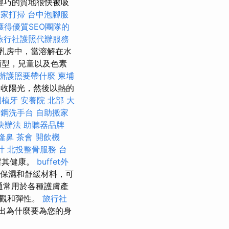
，輕巧的質地很快被吸
居家打掃
台中泡腳服
獲得優質SEO團隊的
旅行社護照代辦服務
乳房中，當溶解在水
類型，兒童以及色素
辦護照要帶什麼
柬埔
收陽光，然後以熱的
園植牙
安養院 北部
大
鏽鋼洗手台
自助搬家
決辦法
助聽器品牌
隆鼻
茶會
開飲機
計
北投整骨服務
台
留其健康。
buffet外
出色的保濕和舒緩材料，可
通常用於各種護膚產
外觀和彈性。
旅行社
出為什麼要為您的身