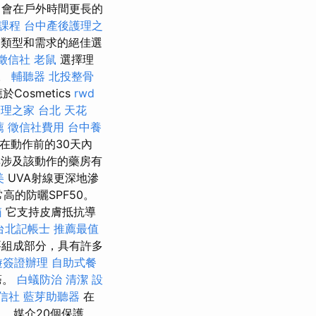
己會在戶外時間更長的
業課程
台中產後護理之
類型和需求的絕佳選
徵信社
老鼠
選擇理
性。
輔聽器
北投整骨
osmetics
rwd
理之家 台北
天花
薦
徵信社費用
台中養
在動作前的30天內
能與涉及該動作的藥房有
美
UVA射線更深地滲
高的防曬SPF50。
箱
它支持皮膚抵抗導
台北記帳士
推薦最值
組成部分，具有許多
遊簽證辦理
自助式餐
癌。
白蟻防治
清潔
設
信社
藍芽助聽器
在
 媒介20個保護