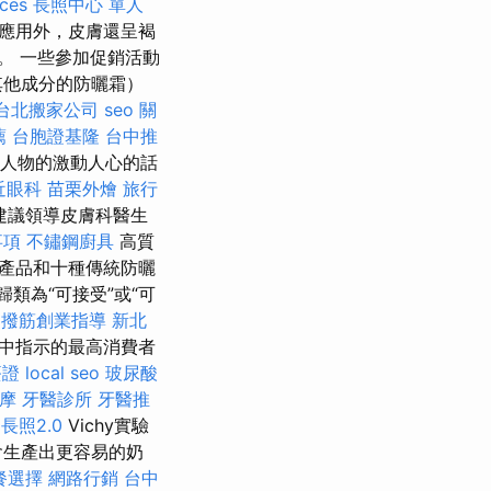
ices
長照中心 單人
應用外，皮膚還呈褐
。 一些參加促銷活動
其他成分的防曬霜）
台北搬家公司
seo 關
薦
台胞證基隆
台中推
眾人物的激動人心的話
近眼科
苗栗外燴
旅行
建議領導皮膚科醫生
事項
不鏽鋼廚具
高質
機產品和十種傳統防曬
歸類為“可接受”或“可
撥筋創業指導
新北
動中指示的最高消費者
簽證
local seo
玻尿酸
按摩
牙醫診所
牙醫推
長照2.0
Vichy實驗
會生產出更容易的奶
餐選擇
網路行銷
台中