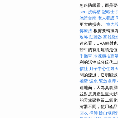
忽略防曬霜，而是要
seo
洗碗槽
記帳士
胞證台南
老人養護 
更大的損害。
室內
傅療法
根據要轉換為
攻略
助聽器
高雄徵
遠來看，UVA輻射
醫生的有用建議是
手攤車
冷凍櫃推薦
利的活性成分硫代二
信社
月子中心住幾
間的流逝，它明顯減
牆壁 漏水 緊急處理
達地面，因為臭氧
並對皮膚產生重大影響。 
的天然礦物質二氧化
濾器不同，使用產
回收
律師
除白蟻費