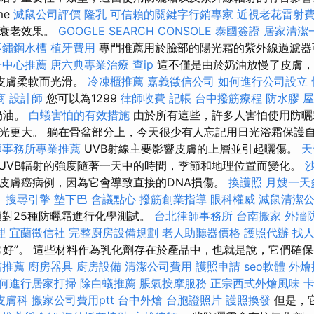
me
滅鼠公司評價
隆乳
可信賴的關鍵字行銷專家
近視老花雷射
抗衰老效果。
GOOGLE SEARCH CONSOLE
泰國簽證
居家清潔
不鏽鋼水槽
植牙費用
專門推薦用於臉部的陽光霜的紫外線過濾器
子中心推薦
唐六典專業治療
查ip
這不僅是由於奶油放慢了皮膚，
皮膚柔軟而光滑。
冷凍櫃推薦
嘉義徵信公司
如何進行公司設立
商
設計師
您可以為1299
律師收費
記帳
台中撥筋療程
防水膠
屋
升奶油。
白蟻害怕的有效措施
由於所有這些，許多人害怕使用防曬
光更大。 躺在骨盆部分上，今天很少有人忘記用日光浴霜保護
師事務所專業推薦
UVB射線主要影響皮膚的上層並引起曬傷。
天
UVB輻射的強度隨著一天中的時間，季節和地理位置而變化。
皮膚癌病例，因為它會導致直接的DNA損傷。
換護照
月嫂一天
目
搜尋引擎
墊下巴
會議點心
撥筋創業指導
眼科權威
滅鼠清潔
對25種防曬霜進行化學測試。
台北律師事務所
台南搬家
外牆
理
宜蘭徵信社
完整廚房設備規劃
老人助聽器價格
護照代辦
找
常好”。 這些材料作為乳化劑存在於產品中，也就是說，它們確
醫推薦
廚房器具
廚房設備
清潔公司費用
護照申請
seo軟體
外燴
何進行居家打掃
除白蟻推薦
脹氣按摩服務
正宗西式外燴風味
皮膚科
搬家公司費用ptt
台中外燴
台胞證照片
護照換發
但是，