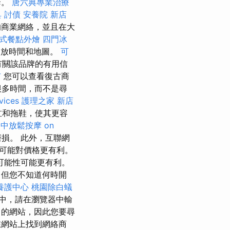
套。
唐六典專業治療
具
討債
安養院 新店
的商業網絡，並且在大
式餐點外燴
四門冰
開放時間和地圖。
可
了有關該品牌的有用信
市
您可以查看復古商
很多時間，而不是尋
vices
護理之家 新店
缸和拖鞋，使其更容
台中放鬆按摩
on
損。 此外，互聯網
可能對價格更有利。
可能性可能更有利。
但您不知道何時開
養護中心
桃園除白蟻
中，請在瀏覽器中輸
的網站，因此您要尋
網站上找到網絡商