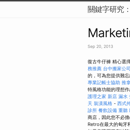
關鍵字研究：S
Marketi
Sep 20, 2013
復古牛仔褲 精心選
務推薦
台中搬家公
的，可為您提供難
專業記帳士協助
推
特風格功能的理想作
護理之家 新店
漏水
天
裝潢風格
-
西式
診所
餐飲設備
重聽
商店，因此您不必擔心
Retro在最大的