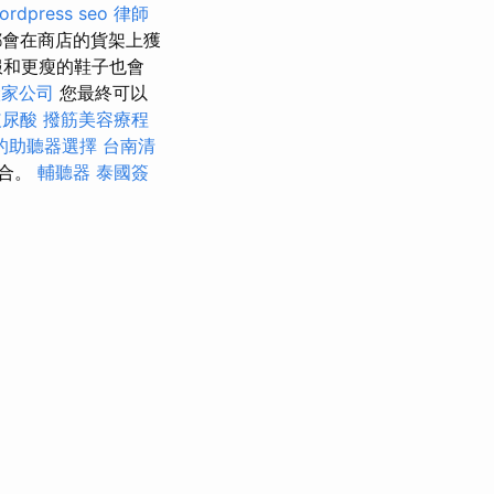
ordpress seo
律師
都會在商店的貨架上獲
服和更瘦的鞋子也會
搬家公司
您最終可以
玻尿酸
撥筋美容療程
的助聽器選擇
台南清
結合。
輔聽器
泰國簽
。