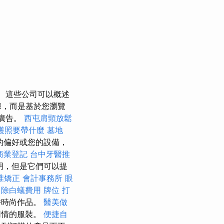
這些公司可以概述
據，而是基於您瀏覽
的廣告。
西屯肩頸放鬆
護照要帶什麼
墓地
的偏好或您的設備，
商業登記
台中牙醫推
明，但是它們可以提
椎矯正
會計事務所
眼
除白蟻費用
牌位
打
件時尚作品。
醫美做
同情的服裝。
便捷自