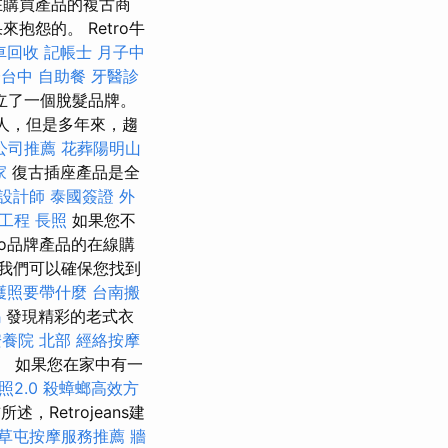
在購買產品的複古商
怨的。 Retro牛
車回收
記帳士
月子中
證台中
自助餐
牙醫診
建立了一個脫髮品牌。
人，但是多年來，趨
公司推薦
花葬陽明山
家
復古插座產品是全
設計師
泰國簽證
外
 工程
長照
如果您不
o品牌產品的在線購
我們可以確保您找到
護照要帶什麼
台南搬
嗎
發現精彩的老式衣
安養院 北部
經絡按摩
。 如果您在家中有一
照2.0
殺蟑螂高效方
述，Retrojeans建
草屯按摩服務推薦
牆