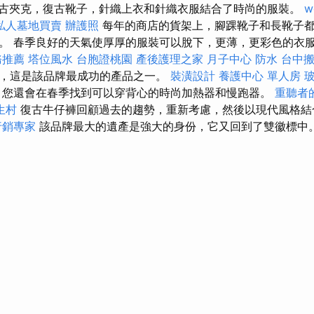
古夾克，復古靴子，針織上衣和針織衣服結合了時尚的服裝。
w
私人墓地買賣
辦護照
每年的商店的貨架上，腳踝靴子和長靴子
。 春季良好的天氣使厚厚的服裝可以脫下，更薄，更彩色的衣
務推薦
塔位風水
台胞證桃園
產後護理之家 月子中心
防水
台中
，這是該品牌最成功的產品之一。
裝潢設計
養護中心 單人房
，您還會在春季找到可以穿背心的時尚加熱器和慢跑器。
重聽者
生村
復古牛仔褲回顧過去的趨勢，重新考慮，然後以現代風格
行銷專家
該品牌最大的遺產是強大的身份，它又回到了雙徽標中