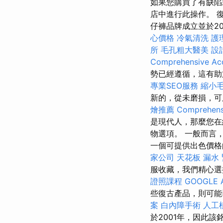
如果您購買了有缺陷
店中進行此操作。 
仔褲品牌成立並於2
心價格
冷氣清洗
護
所
毛孔粗大醫美
設
Comprehensive Acc
勢已經遵循，這有助
專業SEO服務
縮小
新的，從未磨損，可
燴推薦
Comprehensi
是現代人，那麼您在
物選項。 一般而言
一個可提供出色價
家公司
天花板 漏水
服收藏，我們精心選
證照課程
GOOGLE 
些復古產品，則可能已
案
白內障手術
人工
於2001年，因此