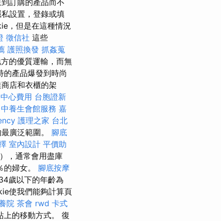
送到訂購的產品而不
隱私設置，登錄或填
ie，但是在這種情況
證
徵信社
這些
薦
護照換發
抓姦蒐
地方的優質運輸，而無
特的產品爆發到時尚
達商店和衣櫃的架
子中心費用
台胞證新
台中養生會館服務
嘉
ency
護理之家 台北
的最廣泛範圍。
腳底
選擇
室內設計
平價助
廠），通常會用盡庫
0％的婦女。
腳底按摩
34歲以下的年齡為
kie使我們能夠計算頁
養院
茶會
rwd
卡式
上的移動方式。 復