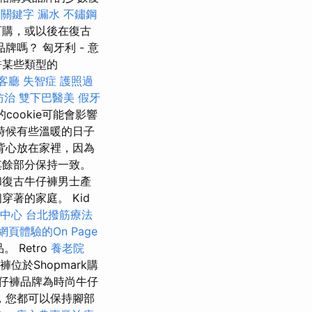
o 關鍵字
漏水
不鏽鋼
訂購，或以後在復古
嗎？ 匈牙利 - 意
許某些類型的
客廳
失智症
護照過
防治
雙下巴醫美
假牙
cookie可能會影響
時候有些溫暖的日子
背心放在家裡，因為
其餘部分保持一致。
和復古牛仔褲男士產
著的家庭。 Kid
習中心
台北撥筋療法
網頁體驗的On Page
 Retro
養老院
仔褲位於Shopmark購
仔褲品牌為時尚牛仔
，您都可以保持腳部