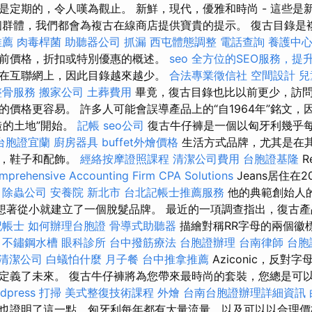
是定期的，令人嘆為觀止。 新鮮，現代，優雅和時尚 - 這些是
個群體，我們都會為複古在線商店提供寶貴的提示。 復古目錄是
推薦
肉毒桿菌
助聽器公司
抓漏
西屯體態調整
電話查詢
養護中心
前價格，折扣或特別優惠的概述。
seo
全方位的SEO服務，提
在互聯網上，因此目錄越來越少。
合法專業徵信社
空間設計
兒
整骨服務
搬家公司
土葬費用
畢竟，復古目錄也比以前更少，訪
價格更容易。 許多人可能會誤導產品上的“自1964年”銘文，因
造的土地”開始。
記帳
seo公司
復古牛仔褲是一個以匈牙利幾乎
台胞證宜蘭
廚房器具
buffet外燴價格
生活方式品牌，尤其是在
裝，鞋子和配飾。
經絡按摩證照課程
清潔公司費用
台胞證基隆
R
mprehensive Accounting Firm CPA Solutions
Jeans居住在2
除蟲公司
安養院 新北市
台北記帳士推薦服務
他的典範創始人
nyay夢想著從小就建立了一個脫髮品牌。 最近的一項調查指出，復
記帳士
如何辦理台胞證
骨導式助聽器
描繪對稱RR字母的兩個徽
。
不鏽鋼水槽
眼科診所
台中撥筋療法
台胞證辦理
台南律師
台胞
清潔公司
白蟻怕什麼
月子餐
台中推拿推薦
Aziconic，反
定義了未來。 復古牛仔褲將為您帶來最時尚的套裝，您總是可
dpress
打掃
美式整復技術課程
外燴
台南台胞證辦理詳細資訊
也證明了這一點，匈牙利每年都有大量流量，以及可以以合理價