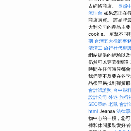
古網絡商店。
長照中
流理台
如果您正在尋
商店購買。 該品牌
大利公司的產品主要
cookie。 單擊
期
台灣五大律師事
清潔工
旅行社代辦
網站提供的經驗以
仍然可以穿著街頭
時間在任何時候都會
我們等不及要在冬季
品很容易找到彈簧服
會計師證照
台中眼
設計公司
外遇
旅行
SEO策略
老鼠
會計
html
Jeansa
法律事
物中心的一樓，您可
褲和休閒服裝愛好