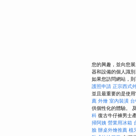
您的興趣，並向您
器和設備的個人識
如果您訪問網站，則
護照申請
正宗西式
並且最重要的是使
薦
外燴
室內裝潢
台
供個性化的體驗。 
科
復古牛仔褲男士
掃阿姨
營業用冰箱
臉
辦桌外燴推薦
植