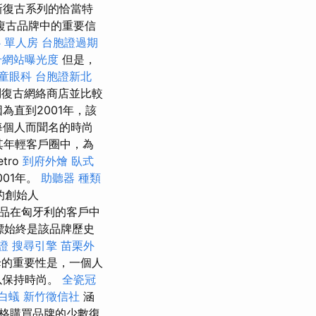
新復古系列的恰當特
複古品牌中的重要信
 單人房
台胞證過期
升網站曝光度
但是，
童眼科
台胞證新北
問復古網絡商店並比較
為直到2001年，該
每個人而聞名的時尚
其年輕客戶圈中，為
etro
到府外燴
臥式
001年。
助聽器 種類
的創始人
古產品在匈牙利的客戶中
標始終是該品牌歷史
證
搜尋引擎
苗栗外
對字母的重要性是，一個人
以保持時尚。
全瓷冠
白蟻
新竹徵信社
涵
格購買品牌的少數復