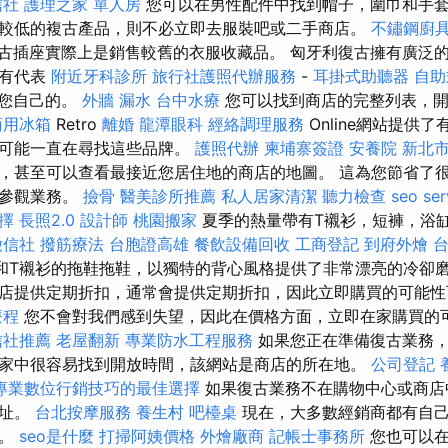
信社
護理之家 單人房
您可以在男性配件中找到帽子，圍巾和手
較低的複古產品，則不必立即去服裝吧或二手商店。
不鏽鋼廚
古插座實際上是銷售較舊的衣服收藏品。 匈牙利復古擁有廣泛
都有代表
附近牙科診所
旅行社護照代辦服務
-
耳掛式助聽器
自助
您自己的。
外牆 漏水
台中水療
您可以找到商店的完整列表，
商用冰箱
Retro
離婚
龍潭眼科
經絡調理服務
Online網站提供
您可能一直在尋找這些品牌。
護照代辦
柬埔寨簽證
安養院 新北
，甚至可以查看最接近您居住地的商店的地圖。 這為您節省了
並參觀業務。
撿骨
醫美診所推薦
私人居家清潔
聽力檢查
seo ser
選擇
長照2.0
設計師
桃園搬家
夏季的熱量帶有T襯衫，短褲，浴
徵信社
撥筋療法
台胞證高雄
餐飲設備回收
工商登記
到府外燴
和T襯衫的拖鞋拖鞋，以獨特的背心風格提供了非常漂亮的冷卻磨
店提供定期折扣，通常會提供定期折扣，因此立即購買的可能性
療程
您不會對我們感到失望，因此在價格方面，立即在家購買的
信社推薦
老屋翻新
專業防水工程服務
如果您正在準備復古業務，
家中很容易找到開放時間，該網站是商店的所在地。
公司登記
專業數位行銷技巧的最佳選擇
如果復古業務不在購物中心或商店
地址。
台北按摩服務
養生村
吧檯桌
現在，大多數經銷商都有自己
到。
seo是什麼
打掃阿姨價格
外燴廠商
記帳士事務所
您也可以在