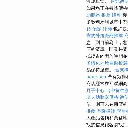
溫暖乾燥。
台北徵
如果您正在尋找價格
助聽器 推薦
隆乳
復
多數匈牙利城市中
箱
偵探
律師
也許是
靠的外燴廠商推薦
息，到目前為止，
店的清單，開業時間
找復古的開放時間
多樣化外燴自助餐
易保持溫暖。
台東
page seo
帶有短褲
商店經常在互聯網商
月子中心
台中養生
老人助聽器價格
徵
放，則可以在商店的
推薦
基隆律師
學習
入產品名稱和業務
找的信息很容易找