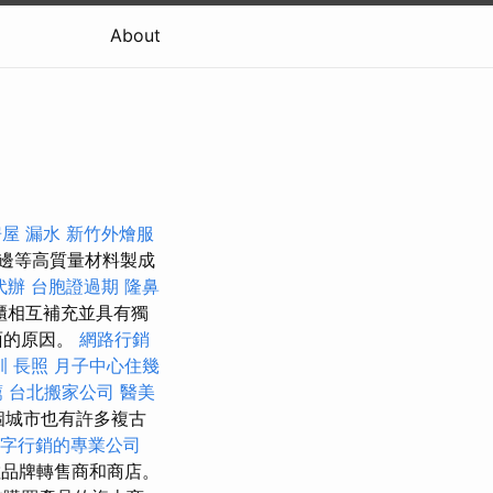
About
屋 漏水
新竹外燴服
邊等高質量材料製成
代辦
台胞證過期
隆鼻
櫃相互補充並具有獨
面的原因。
網路行銷
訓
長照
月子中心住幾
薦
台北搬家公司
醫美
個城市也有許多複古
字行銷的專業公司
品牌轉售商和商店。