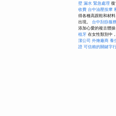
壁 漏水 緊急處理
復
收費
台中油壓按摩
得各種高跟鞋和材料
出現。
台中刮痧服
添加心愛的複古體操
植牙
在女性類別中
潔公司
外燴廠商
養
證
可信賴的關鍵字