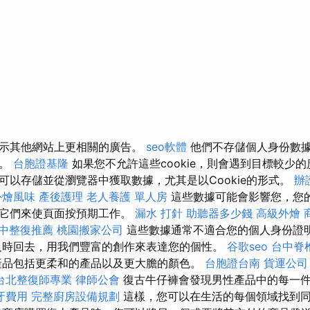
展示其他網站上更相關的廣告。
seo軟體
他們不存儲個人身份數
別。
台胞證基隆
如果您不允許這些cookie，則會遇到目標較少
可以存儲並從瀏覽器中獲取數據，尤其是以Cookie的形式。
辦
外燴風味
產後護理
老人養護 單人房
這些數據可能會影響您，您
用它們來使頁面按預期工作。
漏水 打針
助聽器多少錢
高級外燴
中整復推薦
桃園搬家公司
這些數據通常不適合您的個人身份證
及時回去，用我們豐富的創作來表達您的個性。
谷歌seo
台中脊
產品包括更柔和的產品以及更大膽的顏色。
台胞證台南
貨運公司
台北整復師專業
律師公會
復古牛仔褲會發現男性產品中的每一
牙費用
完整廚房設備規劃
這樣，您可以在生活的每個領域找到