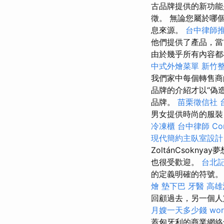
古品牌提供的新功能
徵。 無論您屬於哪
息來源。
台中律師
他們提供了產品，當
由於幾乎所有內容都
中式外燴菜單
新竹
我們家中每個轉售商的
品牌的介紹才以“偽
品牌。
苗栗徵信社
男女提供時尚的服
冷凍櫃
台中律師
Co
現代簡約主臥室設計
ZoltánCsok
也很受歡迎。
台北
的定義明確的符號
燴
墊下巴
牙醫
高雄
回顧過去，另一個人
月嫂一天多少錢
wor
蓋匈牙利的商業網絡