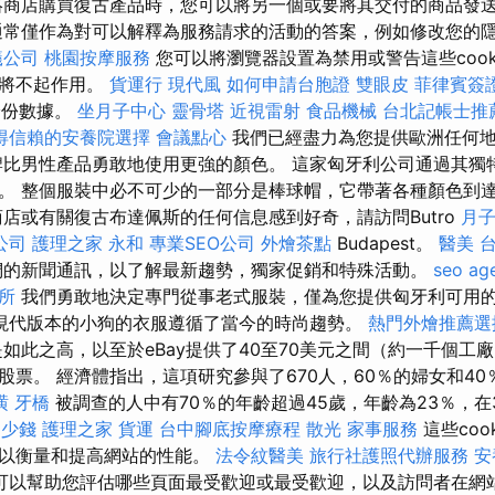
絡商店購買復古產品時，您可以將另一個或要將其交付的商品發
通常僅作為對可以解釋為服務請求的活動的答案，例如修改您的
蟻公司
桃園按摩服務
您可以將瀏覽器設置為禁用或警告這些cook
分將不起作用。
貨運行
現代風
如何申請台胞證
雙眼皮
菲律賓簽
人身份數據。
坐月子中心
靈骨塔
近視雷射
食品機械
台北記帳士推
得信賴的安養院選擇
會議點心
我們已經盡力為您提供歐洲任何
牌比男性產品勇敢地使用更強的顏色。 這家匈牙利公司通過其獨
。 整個服裝中必不可少的一部分是棒球帽，它帶著各種顏色到
商店或有關復古布達佩斯的任何信息感到好奇，請訪問Butro
月
公司
護理之家 永和
專業SEO公司
外燴茶點
Budapest。
醫美
的新聞通訊，以了解最新趨勢，獨家促銷和特殊活動。
seo ag
所
我們勇敢地決定專門從事老式服裝，僅為您提供匈牙利可用
現代版本的小狗的衣服遵循了當今的時尚趨勢。
熱門外燴推薦
如此之高，以至於eBay提供了40至70美元之間（約一千個工
股票。 經濟體指出，這項研究參與了670人，60％的婦女和4
潢
牙橋
被調查的人中有70％的年齡超過45歲，年齡為23％，在
多少錢
護理之家
貨運
台中腳底按摩療程
散光
家事服務
這些coo
，以衡量和提高網站的性能。
法令紋醫美
旅行社護照代辦服務
安
可以幫助您評估哪些頁面最受歡迎或最受歡迎，以及訪問者在網站