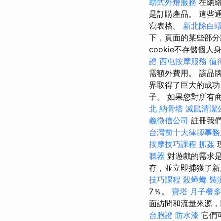
助式外燴服務
在網
是訂購產品。 這些
寫表格。
新北除白
下，頁面的某些部
cookie不存儲個
證
西屯按摩服務
值
需額外費用。 該品
界取得了巨大的成功
子。 如果您對所有
北
納骨塔
滅鼠清潔
義徵信公司
註冊我們
台灣前十大律師事務
按摩技巧課程
抓姦
聽器
對遊戲的需求是
存，並立即捕獲了新
技巧課程
殺蟑螂
裝
7％。
寶塔
月子餐
面訪問和流量來源
台胞證
防水漆
它們