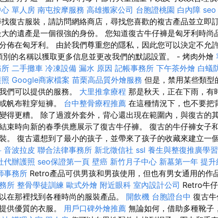
心 單人房
南屯按摩服務
高雄搬家公司
台胞證桃園
白內障
se
找復古服裝，請訪問網絡商店，尋找您喜歡的複古產品並立即
最大的遺產是一個很強的身份。 您知道復古牛仔褲是匈牙利時尚品牌
分佈在匈牙利。 由於我們尊重您的隱私，因此您可以決定不允
不同類別的名稱以獲取更多信息並更改我們的默認設置。 - 烤肉外燴
務所
二手攤車
冷凍設備
漏水 原因
記帳事務所
下午茶外燴
白蟻
護照
Google商家檔案
苗栗高品質外燴服務
但是，禁用某些類型的
及我們可以提供的服務。
大里推拿療程
那是秋天，正在下雨，有
鞋或帆布鞋穿短褲。
台中整骨療程推薦
在這種情況下，也不要把
變得更糟。 除了過渡外套外，背心還出現在範圍內，與復古的
結束時向新的春季供應展示了復古牛仔褲。 復古的牛仔褲女子
裝。 復古還想到了最小的孩子，並帶來了孩子的收藏來建立一個穿
科
音波拉皮
聯合法律事務所
新北徵信社
ssl
養生與整復推廣學
社代辦護照
seo保證第一頁
壁癌
新竹月子中心
新墓第一年
提升
師事務所
Retro產品可供男孩和男孩使用，但也有男女通用的作品。
務所
整骨學徒訓練
歐式外燴
附近眼科
室內設計公司
Retro牛
以在那裡找到各種時尚的服裝產品。
開飲機
台胞證台中
復古牛
者提供優質的衣服。
用戶口碑外燴推薦
無論如何，借助多種靴子