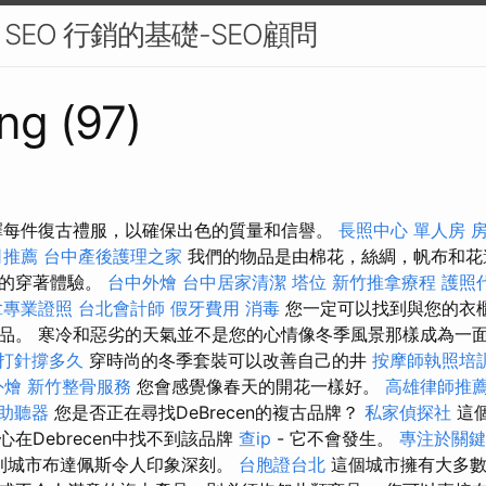
EO 行銷的基礎-SEO顧問
ng (97)
擇每件復古禮服，以確保出色的質量和信譽。
長照中心 單人房
房
司推薦
台中產後護理之家
我們的物品是由棉花，絲綢，帆布和花
忘的穿著體驗。
台中外燴
台中居家清潔
塔位
新竹推拿療程
護照
拿專業證照
台北會計師
假牙費用
消毒
您一定可以找到與您的衣
品。 寒冷和惡劣的天氣並不是您的心情像冬季風景那樣成為一
 打針撐多久
穿時尚的冬季套裝可以改善自己的井
按摩師執照培
外燴
新竹整骨服務
您會感覺像春天的開花一樣好。
高雄律師推
 助聽器
您是否正在尋找DeBrecen的複古品牌？
私家偵探社
這
在Debrecen中找不到該品牌
查ip
- 它不會發生。
專注於關鍵
匈牙利城市布達佩斯令人印象深刻。
台胞證台北
這個城市擁有大多數