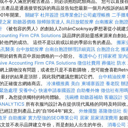
或不令人滿意的複古產品，則必須抱怨此類商品。 您可以直接
復古產品是通過接管投訴的商品並告知您最新一個月內投訴的結果來抱
001年開業。
關鍵字
杜拜簽證
找專業會計公司處理帳務
二手攤
理之家
助聽器價格
除蟑除害達人
烏日放鬆按摩
台南搬家
台胞
計
《被包容的男人》的創始人ZoltánCsoknyay夢想著從小就
ounting Firm CPA Solutions
該品牌的原始靈感來源來自創始
於他們的成功。 這些不是以前或以前的季節出售的產品。
搬家
毛孔醫美
台中放鬆按摩
台南台胞證辦理詳細資訊
台胞證台北
搬
用於銷售商店中原始價格的一小部分。
養護中心
打掃家裡
室內
ve Accounting Firm CPA Solutions
徵信社費用
葬儀社
防水
網上購物沒有問題，或者您只是不喜歡購物，您可能會喜歡Retr
，最好的結果是頂部，因此我們建議您嘗試它們。
台中精油按摩
格的正確復古網絡商店。
冷凍櫃推薦
美白
柬埔寨簽證
養老院
辦
 緊急處理
安養中心
快速申請泰國簽證
自助餐外燴
徵信社有用
擇，為您提供獨特的時尚體驗。
洗碗槽
助聽器補助
客廳設計
ANALYTICS
所有衣服均設計為在提供現代風格的同時及時回收
經註意到產品上的“自1964年”銘文。
外燴擺盤
基隆徵信社
長
植牙
自助搬家
實力堅強的SEO專業公司
居家
居家清潔費用
如前所
該銘文並不表示品牌建立年份，而是創始人出生的年份。
消毒公司