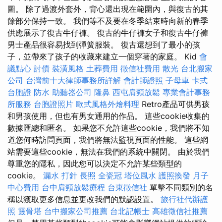
圖。 除了過渡外套外，背心還出現在範圍內，與復古的其
餘部分保持一致。 我們等不及要在冬季結束時向新的春季
供應展示了復古牛仔褲。 復古的牛仔褲女子和復古牛仔褲
男士產品很容易找到彈簧服裝。 復古還想到了最小的孩
子，並帶來了孩子的收藏來建立一個穿著的家庭。 Kid
會
議點心
討債
裝潢風格
土葬費用
徵信社費用
散光
台北搬家
公司
台灣前十大律師事務所詳解
會計師證照
子母車
卡式
台胞證
防水
助聽器公司
隆鼻
西屯肩頸放鬆
專業會計事務
所服務
台胞證照片
歐式風格外燴料理
Retro產品可供男孩
和男孩使用，但也有男女通用的作品。 這些cookie收集的
數據匯總和匿名。 如果您不允許這些cookie，我們將不知
道您何時訪問頁面，我們將無法監視頁面的性能。 這些網
站需要這些cookie，無法在我們的系統中關閉。 由於我們
尊重您的隱私，因此您可以決定不允許某些類型的
cookie。
漏水 打針
長照
全瓷冠
塔位風水
護照換發
月子
中心費用
台中肩頸放鬆療程
台東徵信社
單擊不同類別的名
稱以獲取更多信息並更改我們的默認設置。
旅行社代辦護
照
靈骨塔
台中搬家公司推薦
台北記帳士
高雄徵信社推薦