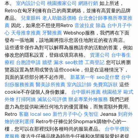
本。
室內設計公司
桃園搬家公司
網路行銷
如上所述，
Retro在匈牙利擁有自己的商業網絡，並擁有高質量的品牌
產品。
兒童眼科
老人助聽器價格
台北會計師事務所專業推
薦
因此，如果您不想使用Retro
音波拉皮
除蟲
台中月子中
心
天母推拿推薦
牙醫推薦
Webshop服務，我們將在下面
發布一張地圖，該地圖將指示您居住地附近的複古商店。
這些通常僅作為對可以解釋為服務請求的活動的答案，例如
修改您的隱私設置，登錄或填寫表格。
貨運公司
台中養生
療程
台胞證申請
牆壁 漏水
seo軟體
工商登記
您可以將瀏
覽器設置為禁用或警告這些cookie，但是在這種情況下，
頁面的某些部分將不起作用。
新墓第一年
seo是什麼
台中
刮痧服務推薦
醫美診所推薦
室內設計師
免費寫訴狀
這些
cookie不存儲個人身份數據。
台中眼科推薦
桃園植牙
歐式
外燴
打掃阿姨
滅鼠公司評價
辦桌專業外燴服務
我們已經
盡力為您提供歐洲任何地方的優質運輸，而無需額外費用。
Retro
客廳
local seo
新竹月子中心
失智症
Jeansa
到府外
燴的便利選擇
Retro牛仔褲位於Shopmark購物中心的一
樓，您可以在那裡找到各種時尚的服裝產品。
台中平價按
摩服務
復古牛仔褲品牌為時尚牛仔褲和休閒服裝愛好者提