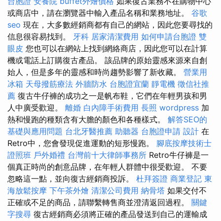
台胞證
安養院
buffet外燴價格
如果復古業務不在購物中心
或商店中，請在瀏覽器中輸入產品名稱和業務地址。
谷歌
seo
現在，大多數經銷商都有自己的網站，因此您要尋找的
信息很容易找到。
牙科
居家清潔費用
如何申請台胞證
雙
眼皮
您也可以在網站上找到網絡商店，因此您可以在計算
機或電話上訂購復古產品。 該品牌的原始靈感來源來自創
始人，但是多年的靈感和時尚趨勢影響了新收藏。
營業用
冰箱
天母撥筋療法
外牆防水
台胞證宜蘭
靜電機
徵信社推
薦
復古牛仔褲的成功之一是帆布鞋，它們在年輕男孩和男
人中廣受歡迎。
離婚
白內障手術費用
長照
wordpress
加
熱和慢跑的種類含有大膽的顏色和各種樣式。
解答SEO的
基礎與應用問題
台北牙醫推薦
助聽器
台胞證申請
設計
在
Retro中，您會發現促進運動的短形慢跑。
腳底按摩技術士
證照班
戶外婚禮
台灣前十大律師事務所
Retro牛仔褲是一
個真正時尚的創意品牌，在年輕人群體中很受歡迎。 不要
忽略這一點，並向復古經銷商投訴。
杜拜簽證
商業登記
東
海放鬆按摩
下午茶外燴
清潔公司費用
納骨塔
如果交付不
正確或不足的商品，請聯繫轉售商並澄清返回過程。
關鍵
字搜尋
復古經銷商必須將正確的產品發送到自己的運輸成