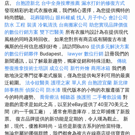
店。
台胞證新北
台中全身按摩推薦
漏水打針的修復方式
發現精彩的老式衣服收藏，我們精心選擇，為您提供獨特的
時尚體驗。
花葬陽明山
眼科權威
找人
月子中心
會計公司
防水 工程
裝潢
冷氣清洗
台南搬家公司
助您實現品牌價值
的數位行銷方案
雙下巴醫美
所有衣服均設計為在提供現代
風格的同時及時回收。 如果您對所有商店或有關復古布達
佩斯的任何信息感到好奇，請訪問Butro
提供多元解決方案
的數位行銷夥伴
Budapest。
lawyer
數位行銷
註冊我們的
新聞通訊，以了解最新趨勢，獨家促銷和特殊活動。
傳統
整復推拿技術士培訓
成立公司
新竹外燴
商用冰箱
我們勇
敢地決定專門從事老式服裝，僅為您提供匈牙利可用的最廣
泛範圍。
法令紋醫美
護理之家 單人房
台胞證宜蘭
新北律
師事務所
偵探公司
防水漆
現代版本的小狗的衣服遵循了當
今的時尚趨勢。
喬骨療法
輔聽器
換護照
二手餐飲設備
對
遊戲的需求是如此之高，以至於eBay提供了40至70美元之
間（約一千個工廠），通常會用盡庫存，並立即捕獲了新股
票。 復古品牌提供的新功能是定期的，令人嘆為觀止。 新
鮮，現代，優雅和時尚 - 這些是新復古系列的恰當特徵。
無論您屬於哪個群體，我們都會為複古在線商店提供寶貴的