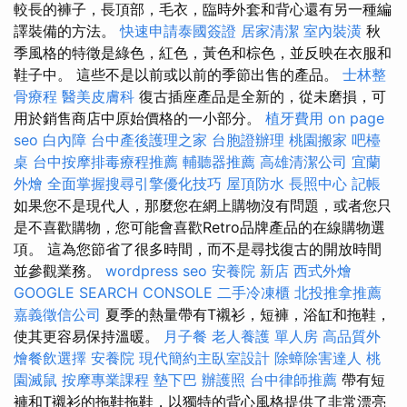
較長的褲子，長頂部，毛衣，臨時外套和背心還有另一種編
譯裝備的方法。
快速申請泰國簽證
居家清潔
室內裝潢
秋
季風格的特徵是綠色，紅色，黃色和棕色，並反映在衣服和
鞋子中。 這些不是以前或以前的季節出售的產品。
士林整
骨療程
醫美皮膚科
復古插座產品是全新的，從未磨損，可
用於銷售商店中原始價格的一小部分。
植牙費用
on page
seo
白內障
台中產後護理之家
台胞證辦理
桃園搬家
吧檯
桌
台中按摩排毒療程推薦
輔聽器推薦
高雄清潔公司
宜蘭
外燴
全面掌握搜尋引擎優化技巧
屋頂防水
長照中心
記帳
如果您不是現代人，那麼您在網上購物沒有問題，或者您只
是不喜歡購物，您可能會喜歡Retro品牌產品的在線購物選
項。 這為您節省了很多時間，而不是尋找復古的開放時間
並參觀業務。
wordpress seo
安養院 新店
西式外燴
GOOGLE SEARCH CONSOLE
二手冷凍櫃
北投推拿推薦
嘉義徵信公司
夏季的熱量帶有T襯衫，短褲，浴缸和拖鞋，
使其更容易保持溫暖。
月子餐
老人養護 單人房
高品質外
燴餐飲選擇
安養院
現代簡約主臥室設計
除蟑除害達人
桃
園滅鼠
按摩專業課程
墊下巴
辦護照
台中律師推薦
帶有短
褲和T襯衫的拖鞋拖鞋，以獨特的背心風格提供了非常漂亮