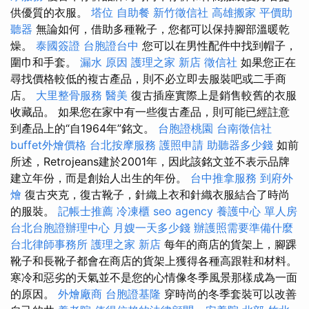
供優質的衣服。
塔位
自助餐
新竹徵信社
高雄搬家
平價助
聽器
無論如何，借助多種靴子，您都可以保持腳部溫暖乾
燥。
泰國簽證
台胞證台中
您可以在男性配件中找到帽子，
圍巾和手套。
漏水 原因
護理之家 新店
徵信社
如果您正在
尋找價格較低的複古產品，則不必立即去服裝吧或二手商
店。
大里整骨服務
醫美
復古插座實際上是銷售較舊的衣服
收藏品。 如果您在家中有一些復古產品，則可能已經註意
到產品上的“自1964年”銘文。
台胞證桃園
台南徵信社
buffet外燴價格
台北按摩服務
護照申請
助聽器多少錢
如前
所述，Retrojeans建於2001年，因此該銘文並不表示品牌
建立年份，而是創始人出生的年份。
台中推拿服務
到府外
燴
復古夾克，復古靴子，針織上衣和針織衣服結合了時尚
的服裝。
記帳士推薦
冷凍櫃
seo agency
養護中心 單人房
台北台胞證辦理中心
月嫂一天多少錢
辦護照需要準備什麼
台北律師事務所
護理之家 新店
每年的商店的貨架上，腳踝
靴子和長靴子都會在商店的貨架上獲得各種高跟鞋和材料。
寒冷和惡劣的天氣並不是您的心情像冬季風景那樣成為一面
的原因。
外燴廠商
台胞證基隆
穿時尚的冬季套裝可以改善