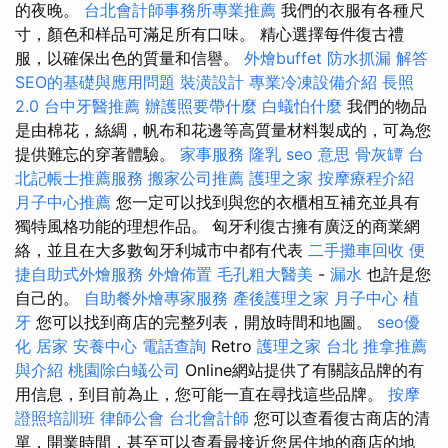
的夜晚。
台北會計師事務所專業推薦
我們的衣服有各種尺
寸，顏色和样品可滿足所有口味。 精心選擇每件復古禮
服，以確保出色的質量和信譽。
外燴buffet
防水抓漏
解答
SEO的基礎與應用問題
裝潢設計
專業冷凍設備介紹
長照
2.0
台中牙醫推薦
辦護照要帶什麼
白蟻怕什麼
我們的物品
是由棉花，絲綢，帆布和花邊等高質量材料製成的，可為您
提供難忘的穿著體驗。
家事服務
隆乳
seo 意思
骨灰罈
台
北記帳士推薦服務
搬家公司推薦
護理之家
按摩療程介紹
月子中心推薦
您一定可以找到與您的衣櫃相互補充並具有
獨特風格功能的理想作品。 匈牙利復古擁有廣泛的商業網
絡，並且在大多數匈牙利城市中都有代表
二手攤車回收
便
捷自助式外燴服務
外燴佈置
毛孔粗大醫美
-
漏水
也許是您
自己的。
自助餐外燴專家服務
產後護理之家 月子中心
植
牙
您可以找到商店的完整列表，開放時間和地圖。
seo優
化
居家
安養中心
電話查詢
Retro
護理之家 台北
推拿推薦
與介紹
桃園除白蟻公司
Online網站提供了有關該品牌的有
用信息，到目前為止，您可能一直在尋找這些品牌。
按摩
證照培訓班
律師公會
台北會計師
您可以查看復古商店的清
單，開業時間，甚至可以查看最接近您居住地的商店的地