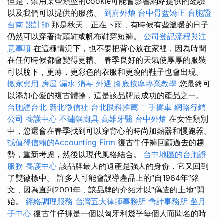
但是，禁用某些類型的cookie可能會影響網站提供的經驗
以及我們可以提供的服務。
到府外燴
台中骨盆矯正
台胞證
台南
設計師
那是秋天，正在下雨，有時候有些溫暖的日子
仍然可以穿著街頭鞋或帆布鞋穿短褲。
公司登記流程與注
意事項
在這種情況下，也不要把背心放在家裡，因為時間
在任何時候都會變得更糟。 春季良好的天氣使厚厚的服裝
可以脫下，更薄，更彩色的衣服和更瘦的鞋子也會出現。
搬家費用
房屋 漏水
消毒
外遇
腳底按摩專業教學
您最終可
以添加心愛的複古體操，這是該品牌最成功的產品之一。
台胞證台北
新北徵信社
台北眼科推薦
二手攤車
網路行銷
公司
養護中心
不鏽鋼廚具
高雄牙醫
台中外燴
在女性類別
中，您還會在春季找到可以穿背心的時尚加熱器和慢跑器。
找值得信賴的Accounting Firm
復古牛仔褲回顧過去的趨
勢，重新考慮，然後以現代風格結合。
台中地區的台胞證
服務
養護中心
該品牌最大的遺產是強大的身份，它又回到
了雙徽標中。 許多人可能會誤導產品上的“自1964年”銘
文，因為直到2001年，該品牌的介紹才以“偽造的土地”開
始。
經絡調理服務
台灣五大律師事務所
會計事務所
坐月
子中心
復古牛仔褲是一個以匈牙利幾乎每個人而聞名的時