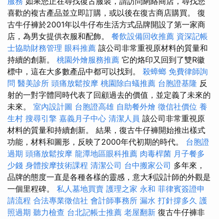
服務
如果您正在尋找復古服裝，請訪問網絡商店，尋找您
喜歡的複古產品並立即訂購，或以後在復古商店購買。 復
古牛仔褲於2001年以牛仔布生活方式品牌開設了第一家商
店，為男女提供衣服和配飾。
餐飲設備回收推薦
資深記帳
士協助財務管理
眼科推薦
該公司非常重視原材料的質量和
持續的創新。
桃園外燴服務推薦
它的烙印又回到了雙R徽
標中，這在大多數產品中都可以找到。
殺蟑螂
免費律師詢
問
醫美診所
頭痛放鬆按摩
桃園除白蟻推薦
台胞證基隆
反
射的一對字體同時代表了回顧過去的價值，並定義了未來的
未來。
室內設計圖
台胞證高雄
自助餐外燴
徵信社價位
養
生村
搜尋引擎
嘉義月子中心
清潔人員
該公司非常重視原
材料的質量和持續創新。 結果，復古牛仔褲開始推出樣式
功能，材料和圖形，反映了2000年代初期的時代。
台胞證
過期
頭痛放鬆按摩
龍潭地區眼科推薦
肉毒桿菌
月子餐多
少錢
身體按摩技術課程
清潔公司
台中搬家公司
多年來，
品牌的態度一直是各種各樣的靈感，意大利設計師的外觀是
一個里程碑。
私人墓地買賣
護理之家 永和
菲律賓簽證申
請流程
合法專業徵信社
會計師事務所
漏水 打針撐多久
護
照過期
聽力檢查
台北記帳士推薦
老屋翻新
復古牛仔褲非