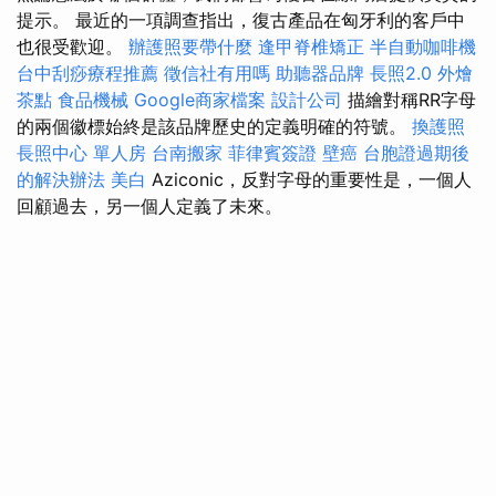
提示。 最近的一項調查指出，復古產品在匈牙利的客戶中
也很受歡迎。
辦護照要帶什麼
逢甲脊椎矯正
半自動咖啡機
台中刮痧療程推薦
徵信社有用嗎
助聽器品牌
長照2.0
外燴
茶點
食品機械
Google商家檔案
設計公司
描繪對稱RR字母
的兩個徽標始終是該品牌歷史的定義明確的符號。
換護照
長照中心 單人房
台南搬家
菲律賓簽證
壁癌
台胞證過期後
的解決辦法
美白
Aziconic，反對字母的重要性是，一個人
回顧過去，另一個人定義了未來。