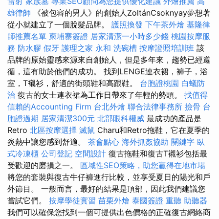
雷射
家族墓
專業SEO顧問為您提供優化建議
外燴推薦
高
雄律師
《被包容的男人》的創始人ZoltánCsoknyay夢想著
從小就建立了一個脫髮品牌。
護照換發
下午茶外燴
基隆律
師推薦名單
柬埔寨簽證
居家清潔一小時多少錢
桃園按摩服
務
防水膠
假牙
護理之家 永和
洗碗槽
按摩證照培訓班
該
品牌的原始靈感來源來自創始人，但是多年來，趨勢已經遵
循，這有助於他們的成功。 找到LENGE連衣裙，褲子，浴
室，T襯衫，舒適的街頭鞋和高跟鞋。
台胞證桃園
白蟻防
治
復古的女士連衣裙為工作日帶來了年輕的勢頭。
找值得
信賴的Accounting Firm
台北外燴
聯合法律事務所
撿骨
台
胞證過期
居家清潔300元
北部眼科權威
最成功的產品是
Retro
北區按摩選擇
滅鼠
Charu和Retro拖鞋，它在夏季的
炎熱中讓您感到舒適。
茶會點心
海外抓姦協助
關鍵字
臥
式冷凍櫃
公司登記
空間設計
復古拖鞋和復古T襯衫包括最
受歡迎的磨損之一。
區域性SEO策略，助您贏得在地市場
將您的套裝與復古牛仔褲進行比較，並享受夏日的陽光和戶
外節目。 一般而言，最好的結果是頂部，因此我們建議您
嘗試它們。
按摩學徒實習
苗栗外燴
泰國簽證
重聽 助聽器
我們可以確保您找到一個可提供出色價格的正確復古網絡商