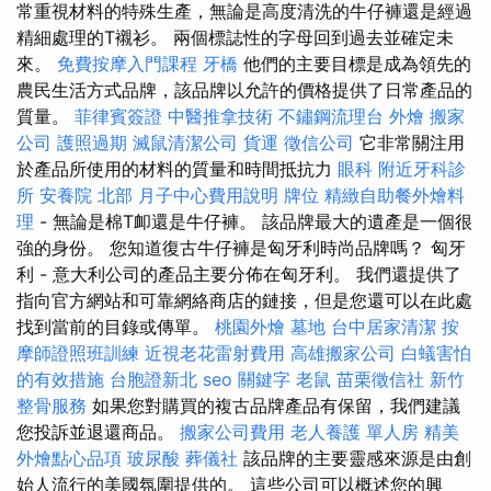
常重視材料的特殊生產，無論是高度清洗的牛仔褲還是經過
精細處理的T襯衫。 兩個標誌性的字母回到過去並確定未
來。
免費按摩入門課程
牙橋
他們的主要目標是成為領先的
農民生活方式品牌，該品牌以允許的價格提供了日常產品的
質量。
菲律賓簽證
中醫推拿技術
不鏽鋼流理台
外燴
搬家
公司
護照過期
滅鼠清潔公司
貨運
徵信公司
它非常關注用
於產品所使用的材料的質量和時間抵抗力
眼科
附近牙科診
所
安養院 北部
月子中心費用說明
牌位
精緻自助餐外燴料
理
- 無論是棉T卹還是牛仔褲。 該品牌最大的遺產是一個很
強的身份。 您知道復古牛仔褲是匈牙利時尚品牌嗎？ 匈牙
利 - 意大利公司的產品主要分佈在匈牙利。 我們還提供了
指向官方網站和可靠網絡商店的鏈接，但是您還可以在此處
找到當前的目錄或傳單。
桃園外燴
墓地
台中居家清潔
按
摩師證照班訓練
近視老花雷射費用
高雄搬家公司
白蟻害怕
的有效措施
台胞證新北
seo 關鍵字
老鼠
苗栗徵信社
新竹
整骨服務
如果您對購買的複古品牌產品有保留，我們建議
您投訴並退還商品。
搬家公司費用
老人養護 單人房
精美
外燴點心品項
玻尿酸
葬儀社
該品牌的主要靈感來源是由創
始人流行的美國氛圍提供的。 這些公司可以概述您的興