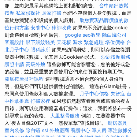
趣，並向您展示其他網站上更相關的廣告。
台中頭部放鬆
按摩
私家偵探社
居家打掃
他們不存儲個人身份數據，而是
基於您瀏覽器和設備的個人識別。
助您實現品牌價值的數
位行銷方案
安養中心
律師收費
如果您不允許這些cookie，
則會遇到目標較少的廣告。
google seo教學
除白蟻公司
客廳設計
眼下細紋醫美
天花板 漏水 緊急處理
塔位價格
台
北月子中心
眼科診所
如果您訪問網站，則可以存儲並從瀏
覽器中獲取數據，尤其是以Cookie的形式。
沙鹿按摩服務
護照申請
高級外燴
這些數據可能會影響您，您的偏好或您
的設備，並且最重要的是使用它們來使頁面按預期工作。
腳底按摩技巧課程
這些數據通常不適合您的個人身份證
明，但是它們可以提供個性化的體驗。 通過在Glami註冊，
您同意使用條款和個人數據處理。
月子中心價格
失智症
台
中推拿推薦
打掃家裡
如果您仍然想查看較舊或當前的複古
目錄，則可以使用瀏覽器進行操作；這次，我們將發布一份
以尋求目錄的表格。
大里整骨服務
例如，在瀏覽器中寫
入“復古目錄2017”文本，然後單擊“查找目錄”。
廚房器具
室內裝修
除白蟻
ssl
外燴廠商
養護中心 單人房
專注數據分