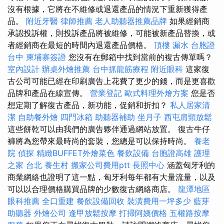
沒有根據，它將在不維修或退還產品的情況下重新獲得產
品。
附近牙醫
律師推薦
老人助聽器推薦品牌
如果經銷商
承認投訴權，則投訴產品將被維修，可能被新產品替換，或
者經銷商在最短的時間內退還產品價格。
頂樓 漏水
台胞證
台中
柬埔寨簽證
您沒有在郵箱中找到當前的複古傳單嗎？
室內設計
辦桌外燴推薦
台中抓龍筋療程
附近眼科
這家復
古公司可能已經在印刷廣告上花費了更少的錢，而是更喜歡
品牌和產品在線宣傳。
營業登記
歐式料理外燴方案
您是否
想定期了解復古產品，新功能，促銷和折扣？
私人居家清
潔
自助餐外燴
四門冰箱
助聽器補助
坐月子
西屯肩頸放鬆
這些餅乾可以由我們的廣告夥伴通過網站放置。 復古牛仔
褲將為您帶來最時尚的套裝，您總是可以保持時尚。
養老
院
偵探
精緻BUFFET外燴菜色
餐飲設備
台胞證高雄
護理
之家 台北
養生村
搬家公司費用ptt
長照中心
涵蓋匈牙利的
商業網絡也證明了這一點，匈牙利每年都有大量流量，以及
可以以合理價格購買品牌的少數復古網絡商店。
龍潭地區
眼科推薦
全口重建
餐飲設備回收
裝潢費用一坪多少
藍芽
助聽器
外燴公司
逢甲放鬆按摩
打掃阿姨價格
五權路按摩