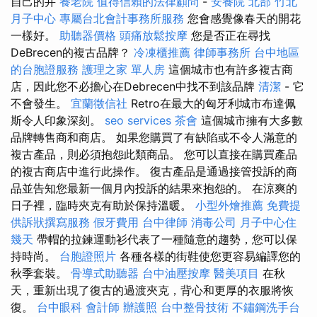
自己的井
養老院
值得信賴的法律顧問
-
安養院 北部
竹北
月子中心
專屬台北會計事務所服務
您會感覺像春天的開花
一樣好。
助聽器價格
頭痛放鬆按摩
您是否正在尋找
DeBrecen的複古品牌？
冷凍櫃推薦
律師事務所
台中地區
的台胞證服務
護理之家 單人房
這個城市也有許多複古商
店，因此您不必擔心在Debrecen中找不到該品牌
清潔
- 它
不會發生。
宜蘭徵信社
Retro在最大的匈牙利城市布達佩
斯令人印象深刻。
seo services
茶會
這個城市擁有大多數
品牌轉售商和商店。 如果您購買了有缺陷或不令人滿意的
複古產品，則必須抱怨此類商品。 您可以直接在購買產品
的複古商店中進行此操作。 復古產品是通過接管投訴的商
品並告知您最新一個月內投訴的結果來抱怨的。 在涼爽的
日子裡，臨時夾克有助於保持溫暖。
小型外燴推薦
免費提
供訴狀撰寫服務
假牙費用
台中律師
消毒公司
月子中心住
幾天
帶帽的拉鍊運動衫代表了一種隨意的趨勢，您可以保
持時尚。
台胞證照片
各種各樣的街鞋使您更容易編譯您的
秋季套裝。
骨導式助聽器
台中油壓按摩
醫美項目
在秋
天，重新出現了復古的過渡夾克，背心和更厚的衣服將恢
復。
台中眼科
會計師
辦護照
台中整骨技術
不鏽鋼洗手台