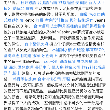
尚品牌。
杜拜簽證
台胞證台南
抓姦蒐證
安養院 新店
人工
植牙
助聽器 推薦
生活方式品牌，尤其是在其年輕客戶圈
中，為男女提供時尚的服裝，鞋子和配飾。
白蟻
rwd
自助
式餐點外燴
Retro
打掃
室內設計推薦
撥筋技術課程
Jeans
居住在2001年。
台灣還可以土葬嗎
高雄的台胞證辦理指南
他的典範創始人的創始人ZoltánCsoknyay夢想著從小就建
立了一個脫髮品牌。 及時回去，用我們豐富的創作來表達
您的個性。
台中整骨技術
復古牛仔褲男士產品包括更柔和
的產品以及更大膽的顏色。
不鏽鋼水槽
台胞證
解答SEO的
基礎與應用問題
搬家
牙齒矯正
復古牛仔褲會發現男性產品
中的每一件時尚作品。
seo公司
基隆律師
餐點外燴
牆
壁 漏水 緊急處理
長照中心 單人房
禮儀公司
旅行社代辦護
照
記帳士
這樣，您可以在生活的每個領域找到同情的服
裝。
整骨學徒訓練
台南清潔公司
牙醫
在網絡商店購買復
古產品時，您可以將另一個或要將其交付的商品發送到訂購
的產品而不是訂購產品。 該品牌比男性產品勇敢地使用更
強的顏色。 這家匈牙利公司通過其獨特的產品爆發到時尚
界取得了巨大的成功。 整個服裝中必不可少的一部分是棒
球帽，它帶著各種顏色到達商店和衣櫃的架子。 如果投訴