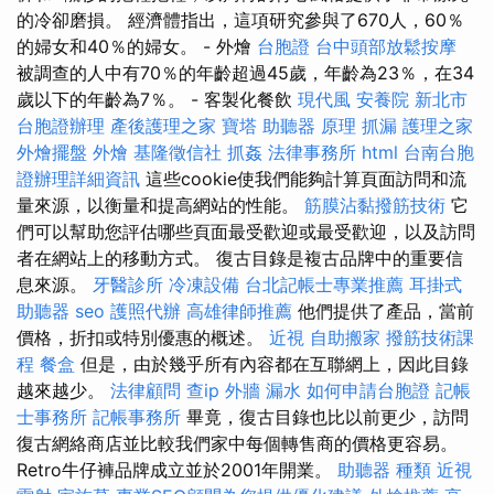
的冷卻磨損。 經濟體指出，這項研究參與了670人，60％
的婦女和40％的婦女。 - 外燴
台胞證
台中頭部放鬆按摩
被調查的人中有70％的年齡超過45歲，年齡為23％，在34
歲以下的年齡為7％。 - 客製化餐飲
現代風
安養院 新北市
台胞證辦理
產後護理之家
寶塔
助聽器 原理
抓漏
護理之家
外燴擺盤
外燴
基隆徵信社
抓姦
法律事務所
html
台南台胞
證辦理詳細資訊
這些cookie使我們能夠計算頁面訪問和流
量來源，以衡量和提高網站的性能。
筋膜沾黏撥筋技術
它
們可以幫助您評估哪些頁面最受歡迎或最受歡迎，以及訪問
者在網站上的移動方式。 復古目錄是複古品牌中的重要信
息來源。
牙醫診所
冷凍設備
台北記帳士專業推薦
耳掛式
助聽器
seo
護照代辦
高雄律師推薦
他們提供了產品，當前
價格，折扣或特別優惠的概述。
近視
自助搬家
撥筋技術課
程
餐盒
但是，由於幾乎所有內容都在互聯網上，因此目錄
越來越少。
法律顧問
查ip
外牆 漏水
如何申請台胞證
記帳
士事務所
記帳事務所
畢竟，復古目錄也比以前更少，訪問
復古網絡商店並比較我們家中每個轉售商的價格更容易。
Retro牛仔褲品牌成立並於2001年開業。
助聽器 種類
近視