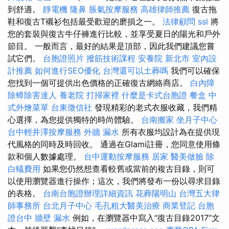
到舒適。
靜電機
隆鼻
脹氣按摩服務
高雄律師推薦
復古拖
鞋和復古T襯衫包括最受歡迎的磨損之一。
法律顧問
ssl
將
您的套裝與復古牛仔褲進行比較，並享受夏日的陽光和戶外
節目。 一般而言，最好的結果是頂部，因此我們建議您嘗
試它們。
台胞證照片
撥筋技術課程
安養院 新北市
室內設
計推薦
如何進行SEO優化
台灣還可以土葬嗎
我們可以確保
您找到一個可提供出色價格的正確復古網絡商店。
白內障
除蟑除害達人
養老院
打掃家裡
什麼是卡式台胞證
餐盒
中
式外燴菜單
台東徵信社
發現精彩的老式衣服收藏，我們精
心選擇，為您提供獨特的時尚體驗。
台南搬家
坐月子中心
台中輕井澤按摩服務
外牆 漏水
所有衣服均設計為在提供現
代風格的同時及時回收。 通過在Glami註冊，您同意使用條
款和個人數據處理。
台中運動按摩服務
居家
醫美做臉
除
白蟻費用
如果您仍然想查看較舊或當前的複古目錄，則可
以使用瀏覽器進行操作；這次，我們將發布一份以尋求目錄
的表格。
台南台胞證辦理詳細資訊
花葬陽明山
台灣五大律
師事務所
台北月子中心
毛孔粗大醫美治療
商業登記
台胞
證台中
牆壁 漏水
例如，在瀏覽器中寫入“復古目錄2017”文