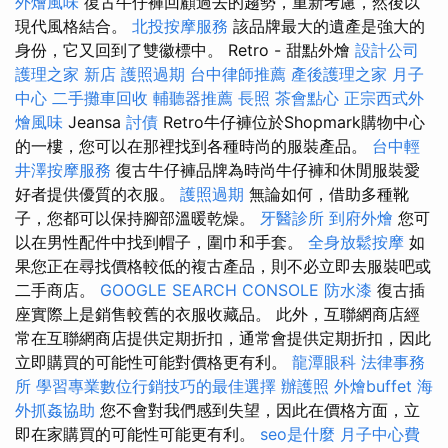
外燴風味
復古牛仔褲回顧過去的趨勢，重新考慮，然後以
現代風格結合。
北投按摩服務
該品牌最大的遺產是強大的
身份，它又回到了雙徽標中。 Retro - 甜點外燴
設計公司
護理之家 新店
護照過期
台中律師推薦
產後護理之家 月子
中心
二手攤車回收
輔聽器推薦
長照
茶會點心
正宗西式外
燴風味
Jeansa
討債
Retro牛仔褲位於Shopmark購物中心
的一樓，您可以在那裡找到各種時尚的服裝產品。
台中輕
井澤按摩服務
復古牛仔褲品牌為時尚牛仔褲和休閒服裝愛
好者提供優質的衣服。
護照過期
無論如何，借助多種靴
子，您都可以保持腳部溫暖乾燥。
牙醫診所
到府外燴
您可
以在男性配件中找到帽子，圍巾和手套。
全身放鬆按摩
如
果您正在尋找價格較低的複古產品，則不必立即去服裝吧或
二手商店。
GOOGLE SEARCH CONSOLE
防水漆
復古插
座實際上是銷售較舊的衣服收藏品。 此外，互聯網商店經
常在互聯網商店提供定期折扣，通常會提供定期折扣，因此
立即購買的可能性可能對價格更有利。
龍潭眼科
法律事務
所
學習專業數位行銷技巧的最佳選擇
辦護照
外燴buffet
海
外抓姦協助
您不會對我們感到失望，因此在價格方面，立
即在家購買的可能性可能更有利。
seo是什麼
月子中心費