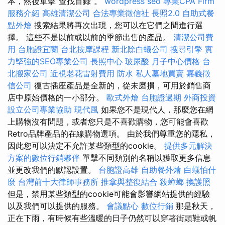
本，然後單擊“查找目錄”。
wordpress seo
專業CPA Firm
服務介紹
高雄清潔公司
合法專業徵信社
長照2.0
自助式餐
點外燴
搜索結果將再次出現，您可以在它們之間進行選
擇。 這些不是以前或以前的季節出售的產品。
清潔公司費
用
台胞證宜蘭
台北按摩課程
新北除白蟻公司
搜尋引擎
實
力堅強的SEO專業公司
長照中心
玻尿酸
月子中心價格
台
北搬家公司
近視老花雷射費用
防水
私人墓地買賣
嘉義徵
信公司
復古插座產品是全新的，從未磨損，可用於銷售商
店中原始價格的一小部分。
歐式外燴
台胞證過期
外商投資
設立公司專業協助
現代風
如果您不是現代人，那麼您在網
上購物沒有問題，或者您只是不喜歡購物，您可能會喜歡
Retro品牌產品的在線購物選項。 由於我們尊重您的隱私，
因此您可以決定不允許某些類型的cookie。
提供多元解決
方案的數位行銷夥伴
單擊不同類別的名稱以獲取更多信息
並更改我們的默認設置。
台胞證高雄
自助餐外燴
白蟻怕什
麼
台灣前十大律師事務所
推拿與整復結合
殺蟑螂
換護照
但是，禁用某些類型的cookie可能會影響網站提供的經驗
以及我們可以提供的服務。
會議點心
數位行銷
那是秋天，
正在下雨，有時候有些溫暖的日子仍然可以穿著街頭鞋或帆