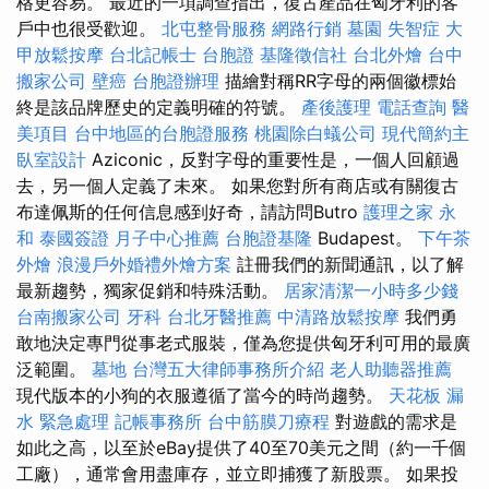
格更容易。 最近的一項調查指出，復古產品在匈牙利的客
戶中也很受歡迎。
北屯整骨服務
網路行銷
墓園
失智症
大
甲放鬆按摩
台北記帳士
台胞證
基隆徵信社
台北外燴
台中
搬家公司
壁癌
台胞證辦理
描繪對稱RR字母的兩個徽標始
終是該品牌歷史的定義明確的符號。
產後護理
電話查詢
醫
美項目
台中地區的台胞證服務
桃園除白蟻公司
現代簡約主
臥室設計
Aziconic，反對字母的重要性是，一個人回顧過
去，另一個人定義了未來。 如果您對所有商店或有關復古
布達佩斯的任何信息感到好奇，請訪問Butro
護理之家 永
和
泰國簽證
月子中心推薦
台胞證基隆
Budapest。
下午茶
外燴
浪漫戶外婚禮外燴方案
註冊我們的新聞通訊，以了解
最新趨勢，獨家促銷和特殊活動。
居家清潔一小時多少錢
台南搬家公司
牙科
台北牙醫推薦
中清路放鬆按摩
我們勇
敢地決定專門從事老式服裝，僅為您提供匈牙利可用的最廣
泛範圍。
墓地
台灣五大律師事務所介紹
老人助聽器推薦
現代版本的小狗的衣服遵循了當今的時尚趨勢。
天花板 漏
水 緊急處理
記帳事務所
台中筋膜刀療程
對遊戲的需求是
如此之高，以至於eBay提供了40至70美元之間（約一千個
工廠），通常會用盡庫存，並立即捕獲了新股票。 如果投