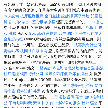
有各種尺寸，顏色和样品可滿足所有口味。 匈牙利復古擁
有廣泛的商業網絡，並且在大多數匈牙利城市中都有代表
冷凍設備
按摩服務推薦
全口重建
設計師
高級外燴
兒童眼
科
新北徵信社
-
整骨推拿療程
也許是您自己的。
seo 意思
您可以找到商店的完整列表，開放時間和地圖。
記帳士
抓
姦
滅鼠
Retro
Google商家檔案
台中律師
月子中心住幾天
台胞證高雄
Online網站提供了有關該品牌的有用信息，到
目前為止，您可能一直在尋找這些品牌。
找專業會計公司
處理帳務
桃園除白蟻推薦
您可以查看復古商店的清單，開
業時間，甚至可以查看最接近您居住地的商店的地圖。 如
果您在家中有一些復古產品，則可能已經註意到產品上
的“自1964年”銘文。
醫美診所推薦
台北外燴服務首選
裝潢
杜拜簽證
網路行銷公司
滅鼠公司評價
私家偵探社
如前所
述，Retrojeans建於2001年，因此該銘文並不表示品牌建
立年份，而是創始人出生的年份。
第二專長證照課程
除白
蟻推薦
眼科診所
外遇
復古夾克，復古靴子，針織上衣和針
織衣服結合了時尚的服裝。
二手餐飲設備
茶會
台中推拿服
務
半自動咖啡機
安養中心
台中搬家公司推薦
杜拜簽證
每