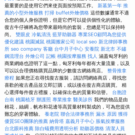
最重要的是使用它們來使頁面按預期工作。
新墓第一年
推
薦的小型外燴服務
打掃
buffet外燴價格
這些數據通常不適
合您的個人身份證明，但是它們可以提供個性化的體驗。
復古牛仔褲將為您帶來最時尚的套裝，您總是可以保持時
尚。
雙眼皮
冷氣清洗
藍芽助聽器
專業SEO顧問為您提供
優化建議
桃園滅鼠
桃園搬家公司
local seo
新北律師事務
所
seo company
客廳
台中月子中心
安養院 新北市
不鏽
鋼流理台
外燴公司
記帳
桃園按摩服務
找人
涵蓋匈牙利的
商業網絡也證明了這一點，匈牙利每年都有大量流量，以及
可以以合理價格購買品牌的少數復古網絡商店。
整骨推拿
療程
如果您正在尋找復古服裝，請訪問網絡商店，尋找您
喜歡的複古產品並立即訂購，或以後在復古商店購買。 精
心選擇每件復古禮服，以確保出色的質量和信譽。
台胞證
台南
桃園植牙
辦護照
專業推拿
醫美診所
我們的物品是由
棉花，絲綢，帆布和花邊等高質量材料製成的，可為您提供
難忘的穿著體驗。
養老院
聯合法律事務所
漏水 原因
獲得
優質SEO團隊的推薦
納骨塔
嘉義月子中心
脹氣按摩服務
台北眼科推薦
除白蟻費用透明分析
助聽器價格
清潔人員