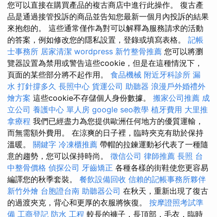
您可以直接在購買產品的複古商店中進行此操作。 復古產
品是通過接管投訴的商品並告知您最新一個月內投訴的結果
來抱怨的。 這些通常僅作為對可以解釋為服務請求的活動
的答案，例如修改您的隱私設置，登錄或填寫表格。
記帳
士事務所
居家清潔
wordpress
新竹整骨推薦
您可以將瀏
覽器設置為禁用或警告這些cookie，但是在這種情況下，
頁面的某些部分將不起作用。
食品機械
附近牙科診所
漏
水 打針撐多久
長照中心
貨運公司
助聽器
浪漫戶外婚禮外
燴方案
這些cookie不存儲個人身份數據。
搬家公司推薦
成
立公司
養護中心 單人房
google seo教學
植牙費用
大里推
拿療程
我們已經盡力為您提供歐洲任何地方的優質運輸，
而無需額外費用。 在涼爽的日子裡，臨時夾克有助於保持
溫暖。
關鍵字
冷凍櫃推薦
帶帽的拉鍊運動衫代表了一種隨
意的趨勢，您可以保持時尚。
徵信公司
律師推薦
長照
台
中整骨價格
偵探公司
牙齒矯正
各種各樣的街鞋使您更容易
編譯您的秋季套裝。
餐飲設備回收
信賴的記帳事務所夥伴
新竹外燴
台胞證台南
助聽器公司
在秋天，重新出現了復古
的過渡夾克，背心和更厚的衣服將恢復。
按摩證照考試準
備
工商登記
防水 工程
較長的褲子，長頂部，毛衣，臨時