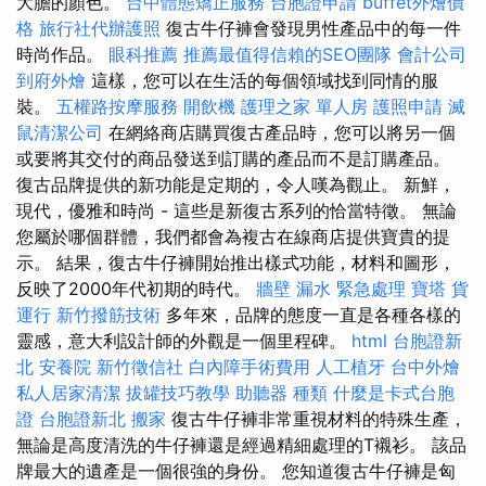
大膽的顏色。
台中體態矯正服務
台胞證申請
buffet外燴價
格
旅行社代辦護照
復古牛仔褲會發現男性產品中的每一件
時尚作品。
眼科推薦
推薦最值得信賴的SEO團隊
會計公司
到府外燴
這樣，您可以在生活的每個領域找到同情的服
裝。
五權路按摩服務
開飲機
護理之家 單人房
護照申請
滅
鼠清潔公司
在網絡商店購買復古產品時，您可以將另一個
或要將其交付的商品發送到訂購的產品而不是訂購產品。
復古品牌提供的新功能是定期的，令人嘆為觀止。 新鮮，
現代，優雅和時尚 - 這些是新復古系列的恰當特徵。 無論
您屬於哪個群體，我們都會為複古在線商店提供寶貴的提
示。 結果，復古牛仔褲開始推出樣式功能，材料和圖形，
反映了2000年代初期的時代。
牆壁 漏水 緊急處理
寶塔
貨
運行
新竹撥筋技術
多年來，品牌的態度一直是各種各樣的
靈感，意大利設計師的外觀是一個里程碑。
html
台胞證新
北
安養院
新竹徵信社
白內障手術費用
人工植牙
台中外燴
私人居家清潔
拔罐技巧教學
助聽器 種類
什麼是卡式台胞
證
台胞證新北
搬家
復古牛仔褲非常重視材料的特殊生產，
無論是高度清洗的牛仔褲還是經過精細處理的T襯衫。 該品
牌最大的遺產是一個很強的身份。 您知道復古牛仔褲是匈