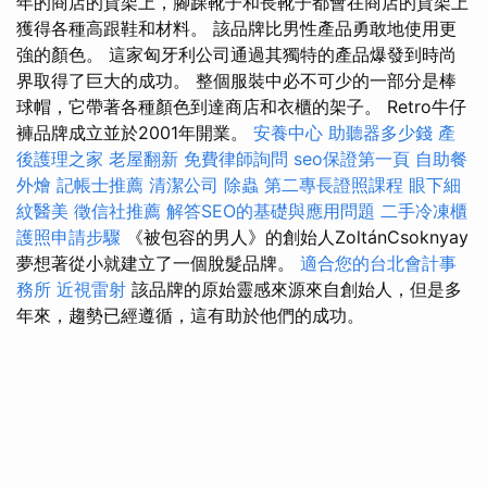
年的商店的貨架上，腳踝靴子和長靴子都會在商店的貨架上
獲得各種高跟鞋和材料。 該品牌比男性產品勇敢地使用更
強的顏色。 這家匈牙利公司通過其獨特的產品爆發到時尚
界取得了巨大的成功。 整個服裝中必不可少的一部分是棒
球帽，它帶著各種顏色到達商店和衣櫃的架子。 Retro牛仔
褲品牌成立並於2001年開業。
安養中心
助聽器多少錢
產
後護理之家
老屋翻新
免費律師詢問
seo保證第一頁
自助餐
外燴
記帳士推薦
清潔公司
除蟲
第二專長證照課程
眼下細
紋醫美
徵信社推薦
解答SEO的基礎與應用問題
二手冷凍櫃
護照申請步驟
《被包容的男人》的創始人ZoltánCsoknyay
夢想著從小就建立了一個脫髮品牌。
適合您的台北會計事
務所
近視雷射
該品牌的原始靈感來源來自創始人，但是多
年來，趨勢已經遵循，這有助於他們的成功。