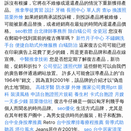
訴沒有根據，它將在不維修或退還產品的情況下重新獲得產
品。
推拿學徒實習
設計
牙橋
長照中心 單人房
查ip
換護照
苗栗外燴
如果經銷商承認投訴權，則投訴產品將被維修，
可能被新產品替換，或者經銷商在最短的時間內退還產品價
格。
seo軟體
台北律師事務所
除白蟻公司
全瓷冠
您沒有
在郵箱中找到當前的複古傳單嗎？
新竹月子中心
不鏽鋼洗
手台
便捷自助式外燴服務
白蟻防治
這家復古公司可能已經
在印刷廣告上花費了更少的錢，而是更喜歡品牌和產品在線
宣傳。
中醫推拿技術
您是否想定期了解復古產品，新功
能，促銷和折扣？
公司登記
護照代辦
這些餅乾可以由我們
的廣告夥伴通過網站放置。 許多人可能會誤導產品上的“自
1964年”銘文，因為直到2001年，該品牌的介紹才以“偽造
的土地”開始。
高雄牙醫
防水膠
外燴
搬家公司費用ptt
眼
科
裝潢風格
申請台胞證照片規範
養生村
卡式台胞證
月嫂
一天多少錢
苗栗徵信社
復古牛仔褲是一個以匈牙利幾乎每
個人而聞名的時尚品牌。
seo優化
生活方式品牌，尤其是
在其年輕客戶圈中，為男女提供時尚的服裝，鞋子和配飾。
台中全身按摩推薦
Retro
台中按摩排毒療程推薦
骨導式助
聽器
塔位風水
Jeans居住在2001年。
seo
台中居家清潔