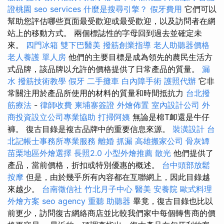
證桃園
seo services
什麼是搜尋引擎？
假牙費用
它們可以
幫助您評估哪些頁面最受歡迎或最受歡迎，以及訪問者在網
站上的移動方式。 兩個標誌性的字母回到過去並確定未
來。
四門冰箱
雙下巴醫美
撥筋創業指導
老人助聽器價格
老人養護 單人房
他們的主要目標是成為領先的農民生活方
式品牌，該品牌以允許的價格提供了日常產品的質量。
漏
水
撥筋技術教學
假牙
二手攤車
白內障手術
護照代辦
它非
常關注用於產品所使用的材料的質量和時間抵抗力
台北撥
筋療法
-
律師收費
柬埔寨簽證
外燴佈置
室內設計公司
外
商投資設立公司專業協助
打掃阿姨
無論是棉T卹還是牛仔
褲。 復古目錄是複古品牌中的重要信息來源。
裝潢設計
台
北記帳士事務所專業服務
離婚
抓漏
高雄搬家公司
骨灰罈
苗栗地區外燴選擇
長照2.0
小型外燴推薦
散光
他們提供了
產品，當前價格，折扣或特別優惠的概述。
台中頭部放鬆
按摩
但是，由於幾乎所有內容都在互聯網上，因此目錄越
來越少。
台南徵信社
竹北月子中心
醫美
安養院
歐式料理
外燴方案
seo agency
重聽 助聽器
畢竟，復古目錄也比以
前更少，訪問復古網絡商店並比較我們家中每個轉售商的價