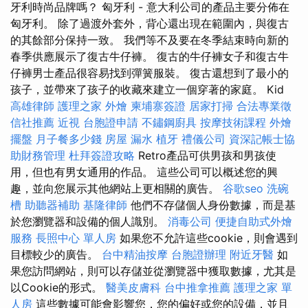
牙利時尚品牌嗎？ 匈牙利 - 意大利公司的產品主要分佈在
匈牙利。 除了過渡外套外，背心還出現在範圍內，與復古
的其餘部分保持一致。 我們等不及要在冬季結束時向新的
春季供應展示了復古牛仔褲。 復古的牛仔褲女子和復古牛
仔褲男士產品很容易找到彈簧服裝。 復古還想到了最小的
孩子，並帶來了孩子的收藏來建立一個穿著的家庭。 Kid
高雄律師
護理之家
外燴
柬埔寨簽證
居家打掃
合法專業徵
信社推薦
近視
台胞證申請
不鏽鋼廚具
按摩技術課程
外燴
擺盤
月子餐多少錢
房屋 漏水
植牙
禮儀公司
資深記帳士協
助財務管理
杜拜簽證攻略
Retro產品可供男孩和男孩使
用，但也有男女通用的作品。 這些公司可以概述您的興
趣，並向您展示其他網站上更相關的廣告。
谷歌seo
洗碗
槽
助聽器補助
基隆律師
他們不存儲個人身份數據，而是基
於您瀏覽器和設備的個人識別。
消毒公司
便捷自助式外燴
服務
長照中心 單人房
如果您不允許這些cookie，則會遇到
目標較少的廣告。
台中精油按摩
台胞證辦理
附近牙醫
如
果您訪問網站，則可以存儲並從瀏覽器中獲取數據，尤其是
以Cookie的形式。
醫美皮膚科
台中推拿推薦
護理之家 單
人房
這些數據可能會影響您，您的偏好或您的設備，並且