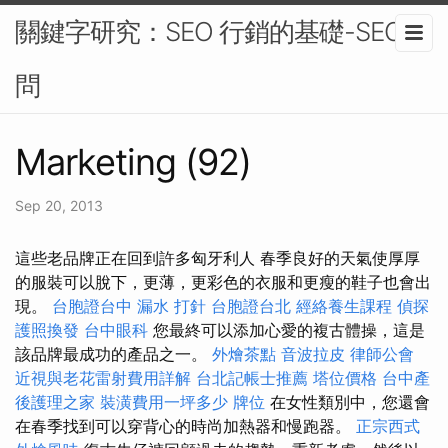
關鍵字研究：SEO 行銷的基礎-SEO顧
問
Marketing (92)
Sep 20, 2013
這些老品牌正在回到許多匈牙利人 春季良好的天氣使厚厚
的服裝可以脫下，更薄，更彩色的衣服和更瘦的鞋子也會出
現。
台胞證台中
漏水 打針
台胞證台北
經絡養生課程
偵探
護照換發
台中眼科
您最終可以添加心愛的複古體操，這是
該品牌最成功的產品之一。
外燴茶點
音波拉皮
律師公會
近視與老花雷射費用詳解
台北記帳士推薦
塔位價格
台中產
後護理之家
裝潢費用一坪多少
牌位
在女性類別中，您還會
在春季找到可以穿背心的時尚加熱器和慢跑器。
正宗西式