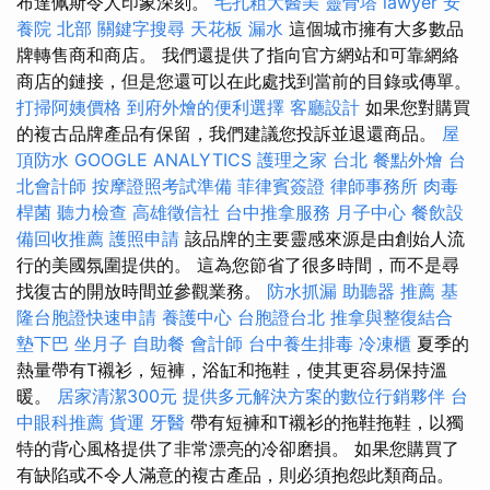
布達佩斯令人印象深刻。
毛孔粗大醫美
靈骨塔
lawyer
安
養院 北部
關鍵字搜尋
天花板 漏水
這個城市擁有大多數品
牌轉售商和商店。 我們還提供了指向官方網站和可靠網絡
商店的鏈接，但是您還可以在此處找到當前的目錄或傳單。
打掃阿姨價格
到府外燴的便利選擇
客廳設計
如果您對購買
的複古品牌產品有保留，我們建議您投訴並退還商品。
屋
頂防水
GOOGLE ANALYTICS
護理之家 台北
餐點外燴
台
北會計師
按摩證照考試準備
菲律賓簽證
律師事務所
肉毒
桿菌
聽力檢查
高雄徵信社
台中推拿服務
月子中心
餐飲設
備回收推薦
護照申請
該品牌的主要靈感來源是由創始人流
行的美國氛圍提供的。 這為您節省了很多時間，而不是尋
找復古的開放時間並參觀業務。
防水抓漏
助聽器 推薦
基
隆台胞證快速申請
養護中心
台胞證台北
推拿與整復結合
墊下巴
坐月子
自助餐
會計師
台中養生排毒
冷凍櫃
夏季的
熱量帶有T襯衫，短褲，浴缸和拖鞋，使其更容易保持溫
暖。
居家清潔300元
提供多元解決方案的數位行銷夥伴
台
中眼科推薦
貨運
牙醫
帶有短褲和T襯衫的拖鞋拖鞋，以獨
特的背心風格提供了非常漂亮的冷卻磨損。 如果您購買了
有缺陷或不令人滿意的複古產品，則必須抱怨此類商品。