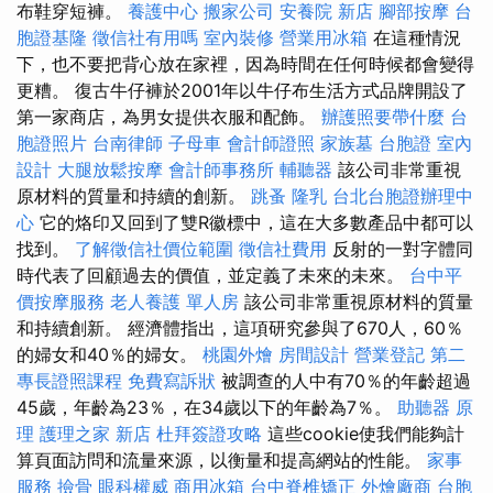
布鞋穿短褲。
養護中心
搬家公司
安養院 新店
腳部按摩
台
胞證基隆
徵信社有用嗎
室內裝修
營業用冰箱
在這種情況
下，也不要把背心放在家裡，因為時間在任何時候都會變得
更糟。 復古牛仔褲於2001年以牛仔布生活方式品牌開設了
第一家商店，為男女提供衣服和配飾。
辦護照要帶什麼
台
胞證照片
台南律師
子母車
會計師證照
家族墓
台胞證
室內
設計
大腿放鬆按摩
會計師事務所
輔聽器
該公司非常重視
原材料的質量和持續的創新。
跳蚤
隆乳
台北台胞證辦理中
心
它的烙印又回到了雙R徽標中，這在大多數產品中都可以
找到。
了解徵信社價位範圍
徵信社費用
反射的一對字體同
時代表了回顧過去的價值，並定義了未來的未來。
台中平
價按摩服務
老人養護 單人房
該公司非常重視原材料的質量
和持續創新。 經濟體指出，這項研究參與了670人，60％
的婦女和40％的婦女。
桃園外燴
房間設計
營業登記
第二
專長證照課程
免費寫訴狀
被調查的人中有70％的年齡超過
45歲，年齡為23％，在34歲以下的年齡為7％。
助聽器 原
理
護理之家 新店
杜拜簽證攻略
這些cookie使我們能夠計
算頁面訪問和流量來源，以衡量和提高網站的性能。
家事
服務
撿骨
眼科權威
商用冰箱
台中脊椎矯正
外燴廠商
台胞