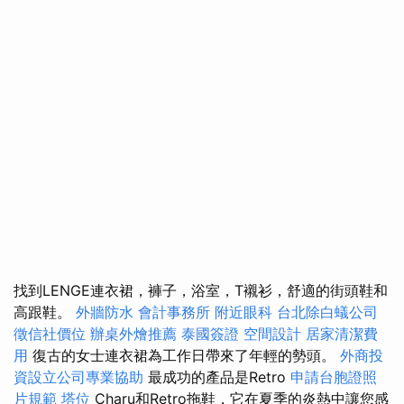
找到LENGE連衣裙，褲子，浴室，T襯衫，舒適的街頭鞋和
高跟鞋。
外牆防水
會計事務所
附近眼科
台北除白蟻公司
徵信社價位
辦桌外燴推薦
泰國簽證
空間設計
居家清潔費
用
復古的女士連衣裙為工作日帶來了年輕的勢頭。
外商投
資設立公司專業協助
最成功的產品是Retro
申請台胞證照
片規範
塔位
Charu和Retro拖鞋，它在夏季的炎熱中讓您感