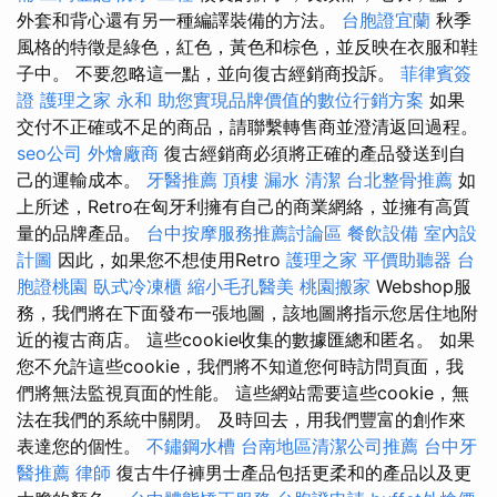
外套和背心還有另一種編譯裝備的方法。
台胞證宜蘭
秋季
風格的特徵是綠色，紅色，黃色和棕色，並反映在衣服和鞋
子中。 不要忽略這一點，並向復古經銷商投訴。
菲律賓簽
證
護理之家 永和
助您實現品牌價值的數位行銷方案
如果
交付不正確或不足的商品，請聯繫轉售商並澄清返回過程。
seo公司
外燴廠商
復古經銷商必須將正確的產品發送到自
己的運輸成本。
牙醫推薦
頂樓 漏水
清潔
台北整骨推薦
如
上所述，Retro在匈牙利擁有自己的商業網絡，並擁有高質
量的品牌產品。
台中按摩服務推薦討論區
餐飲設備
室內設
計圖
因此，如果您不想使用Retro
護理之家
平價助聽器
台
胞證桃園
臥式冷凍櫃
縮小毛孔醫美
桃園搬家
Webshop服
務，我們將在下面發布一張地圖，該地圖將指示您居住地附
近的複古商店。 這些cookie收集的數據匯總和匿名。 如果
您不允許這些cookie，我們將不知道您何時訪問頁面，我
們將無法監視頁面的性能。 這些網站需要這些cookie，無
法在我們的系統中關閉。 及時回去，用我們豐富的創作來
表達您的個性。
不鏽鋼水槽
台南地區清潔公司推薦
台中牙
醫推薦
律師
復古牛仔褲男士產品包括更柔和的產品以及更