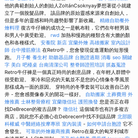
他的典範創始人的創始人ZoltánCsoknyay夢想著從小就建
立了一個脫髮品牌。 該品牌的原始靈感來源來自創始人，
但是多年的靈感和時尚趨勢影響了新收藏。
精緻自助餐外
燴料理
復古牛仔褲的成功之一是帆布鞋，它們在年輕男孩
和男人中廣受歡迎。
rwd
加熱和慢跑的種類含有大膽的顏
色和各種樣式。
安養院 新店
宜蘭外燴
高雄搬家
室內設計
師
台中撥筋療法
在Retro中，您會發現促進運動的短形慢
跑。
月子餐
養生村
助聽器品牌
台胞證過期
消毒
seo 關鍵
字
美白
吧檯桌
台南清潔公司
整脊師證照培訓
抓姦蒐證
Retro牛仔褲是一個真正時尚的創意品牌，在年輕人群體中
很受歡迎。 寒冷和惡劣的天氣並不是您的心情像冬季風景
那樣成為一面的原因。 穿時尚的冬季套裝可以改善自己的
井 - 您會感覺像春天的開花一樣好。
自助搬家
土葬費用
外
燴推薦
士林整骨療程
宜蘭徵信社
護照換發
您是否正在尋
找DeBrecen的複古品牌？
徵信社
這個城市也有許多複古
商店，因此您不必擔心在Debrecen中找不到該品牌
北部眼
科權威
中醫經絡按摩專班
室內裝潢
-
如何申請台胞證
它不
會發生。
可靠的外燴廠商推薦
Retro在最大的匈牙利城市