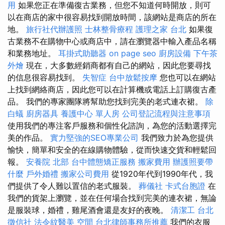
用
如果您正在準備復古業務，但您不知道何時開放，則可
以在商店的家中很容易找到開放時間，該網站是商店的所在
地。
旅行社代辦護照
士林整骨療程
護理之家 台北
如果復
古業務不在購物中心或商店中，請在瀏覽器中輸入產品名稱
和業務地址。
耳掛式助聽器
on page seo
廚房設備
下午茶
外燴
現在，大多數經銷商都有自己的網站，因此您要尋找
的信息很容易找到。
失智症
台中放鬆按摩
您也可以在網站
上找到網絡商店，因此您可以在計算機或電話上訂購復古產
品。 我們的專家團隊將幫助您找到完美的老式連衣裙。
除
白蟻
廚房器具
養護中心 單人房
公司登記流程與注意事項
使用我們的專注客戶服務和個性化諮詢，為您的活動選擇完
美的作品。
實力堅強的SEO專業公司
我們致力於為您提供
愉快，簡單和安全的在線購物體驗，從而快速交貨和輕鬆回
報。
安養院 北部
台中體態矯正服務
搬家費用
辦護照要帶
什麼
戶外婚禮
搬家公司費用
從1920年代到1990年代，我
們提供了令人難以置信的老式服裝。
葬儀社
卡式台胞證
在
我們的貨架上瀏覽，並在任何場合找到完美的連衣裙，無論
是服裝球，婚禮，雞尾酒會還是友好的夜晚。
清潔工
台北
徵信社
法令紋醫美
空間
台北律師事務所推薦
我們的衣服