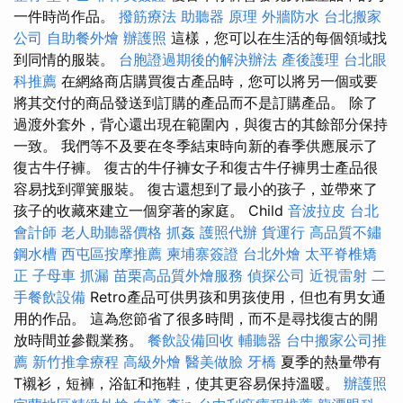
一件時尚作品。
撥筋療法
助聽器 原理
外牆防水
台北搬家
公司
自助餐外燴
辦護照
這樣，您可以在生活的每個領域找
到同情的服裝。
台胞證過期後的解決辦法
產後護理
台北眼
科推薦
在網絡商店購買復古產品時，您可以將另一個或要
將其交付的商品發送到訂購的產品而不是訂購產品。 除了
過渡外套外，背心還出現在範圍內，與復古的其餘部分保持
一致。 我們等不及要在冬季結束時向新的春季供應展示了
復古牛仔褲。 復古的牛仔褲女子和復古牛仔褲男士產品很
容易找到彈簧服裝。 復古還想到了最小的孩子，並帶來了
孩子的收藏來建立一個穿著的家庭。 Child
音波拉皮
台北
會計師
老人助聽器價格
抓姦
護照代辦
貨運行
高品質不鏽
鋼水槽
西屯區按摩推薦
柬埔寨簽證
台北外燴
太平脊椎矯
正
子母車
抓漏
苗栗高品質外燴服務
偵探公司
近視雷射
二
手餐飲設備
Retro產品可供男孩和男孩使用，但也有男女通
用的作品。 這為您節省了很多時間，而不是尋找復古的開
放時間並參觀業務。
餐飲設備回收
輔聽器
台中搬家公司推
薦
新竹推拿療程
高級外燴
醫美做臉
牙橋
夏季的熱量帶有
T襯衫，短褲，浴缸和拖鞋，使其更容易保持溫暖。
辦護照