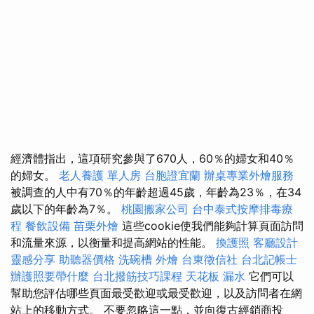
經濟體指出，這項研究參與了670人，60％的婦女和40％
的婦女。
老人養護 單人房
台胞證宜蘭
辦桌專業外燴服務
被調查的人中有70％的年齡超過45歲，年齡為23％，在34
歲以下的年齡為7％。
桃園搬家公司
台中泰式按摩排毒療
程
餐飲設備
苗栗外燴
這些cookie使我們能夠計算頁面訪問
和流量來源，以衡量和提高網站的性能。
換護照
客廳設計
靈感分享
助聽器價格
洗碗槽
外燴
台東徵信社
台北記帳士
辦護照要帶什麼
台北撥筋技巧課程
天花板 漏水
它們可以
幫助您評估哪些頁面最受歡迎或最受歡迎，以及訪問者在網
站上的移動方式。 不要忽略這一點，並向復古經銷商投