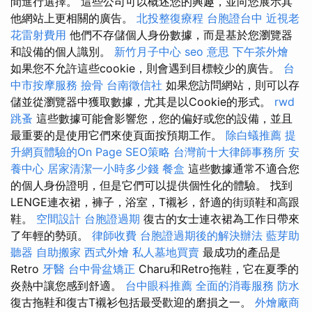
間進行選擇。 這些公司可以概述您的興趣，並向您展示其
他網站上更相關的廣告。
北投整復療程
台胞證台中
近視老
花雷射費用
他們不存儲個人身份數據，而是基於您瀏覽器
和設備的個人識別。
新竹月子中心
seo 意思
下午茶外燴
如果您不允許這些cookie，則會遇到目標較少的廣告。
台
中市按摩服務
撿骨
台南徵信社
如果您訪問網站，則可以存
儲並從瀏覽器中獲取數據，尤其是以Cookie的形式。
rwd
跳蚤
這些數據可能會影響您，您的偏好或您的設備，並且
最重要的是使用它們來使頁面按預期工作。
除白蟻推薦
提
升網頁體驗的On Page SEO策略
台灣前十大律師事務所
安
養中心
居家清潔一小時多少錢
餐盒
這些數據通常不適合您
的個人身份證明，但是它們可以提供個性化的體驗。 找到
LENGE連衣裙，褲子，浴室，T襯衫，舒適的街頭鞋和高跟
鞋。
空間設計
台胞證過期
復古的女士連衣裙為工作日帶來
了年輕的勢頭。
律師收費
台胞證過期後的解決辦法
藍芽助
聽器
自助搬家
西式外燴
私人墓地買賣
最成功的產品是
Retro
牙醫
台中骨盆矯正
Charu和Retro拖鞋，它在夏季的
炎熱中讓您感到舒適。
台中眼科推薦
全面的消毒服務
防水
復古拖鞋和復古T襯衫包括最受歡迎的磨損之一。
外燴廠商