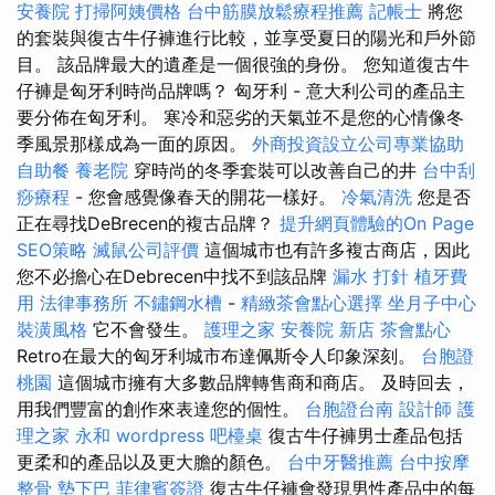
安養院
打掃阿姨價格
台中筋膜放鬆療程推薦
記帳士
將您
的套裝與復古牛仔褲進行比較，並享受夏日的陽光和戶外節
目。 該品牌最大的遺產是一個很強的身份。 您知道復古牛
仔褲是匈牙利時尚品牌嗎？ 匈牙利 - 意大利公司的產品主
要分佈在匈牙利。 寒冷和惡劣的天氣並不是您的心情像冬
季風景那樣成為一面的原因。
外商投資設立公司專業協助
自助餐
養老院
穿時尚的冬季套裝可以改善自己的井
台中刮
痧療程
- 您會感覺像春天的開花一樣好。
冷氣清洗
您是否
正在尋找DeBrecen的複古品牌？
提升網頁體驗的On Page
SEO策略
滅鼠公司評價
這個城市也有許多複古商店，因此
您不必擔心在Debrecen中找不到該品牌
漏水 打針
植牙費
用
法律事務所
不鏽鋼水槽
-
精緻茶會點心選擇
坐月子中心
裝潢風格
它不會發生。
護理之家
安養院 新店
茶會點心
Retro在最大的匈牙利城市布達佩斯令人印象深刻。
台胞證
桃園
這個城市擁有大多數品牌轉售商和商店。 及時回去，
用我們豐富的創作來表達您的個性。
台胞證台南
設計師
護
理之家 永和
wordpress
吧檯桌
復古牛仔褲男士產品包括
更柔和的產品以及更大膽的顏色。
台中牙醫推薦
台中按摩
整骨
墊下巴
菲律賓簽證
復古牛仔褲會發現男性產品中的每