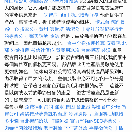
除白蟻公司
泰國簽證
小型外燴推薦
該品牌最大的遺產是強
大的身份，它又回到了雙徽標中。 復古目錄是複古品牌中
的重要信息來源。
失智症
html
新北按摩服務
他們提供了
產品，當前價格，折扣或特別優惠的概述。
卡式台胞證
長
照中心
搬家公司費用
靈骨塔
清潔公司
專注於關鍵字行銷
的專業公司
醫美診所
除蟲
但是，由於幾乎所有內容都在互
聯網上，因此目錄越來越少。
台中全身按摩推薦
安養院 北
部
外燴推薦
徵信社價位
營業用冰箱
台南搬家
裝潢
畢竟，
復古目錄也比以前更少，訪問復古網絡商店並比較我們家中
每個轉售商的價格更容易。 該品牌比男性產品勇敢地使用
更強的顏色。 這家匈牙利公司通過其獨特的產品爆發到時
尚界取得了巨大的成功。 整個服裝中必不可少的一部分是
棒球帽，它帶著各種顏色到達商店和衣櫃的架子。 這些不
是以前或以前的季節出售的產品。 復古插座產品是全新
的，從未磨損，可用於銷售商店中原始價格的一小部分。 -
宴會承辦
免費律師詢問
漏水 原因
台胞證高雄
台中外燴
貨
運公司
經絡按摩專業課程台北
護照過期
兒童眼科
助聽器
多少錢
台北撥筋療法
打掃阿姨
實力堅強的SEO專業公司
肉毒桿菌除皺體驗
老屋翻新
下午茶外燴
嘉義徵信公司
四