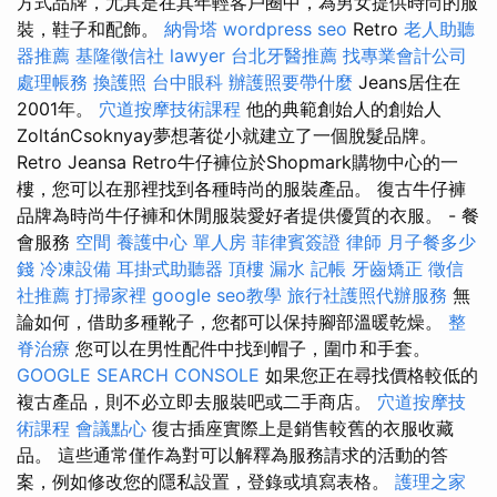
方式品牌，尤其是在其年輕客戶圈中，為男女提供時尚的服
裝，鞋子和配飾。
納骨塔
wordpress seo
Retro
老人助聽
器推薦
基隆徵信社
lawyer
台北牙醫推薦
找專業會計公司
處理帳務
換護照
台中眼科
辦護照要帶什麼
Jeans居住在
2001年。
穴道按摩技術課程
他的典範創始人的創始人
ZoltánCsoknyay夢想著從小就建立了一個脫髮品牌。
Retro Jeansa Retro牛仔褲位於Shopmark購物中心的一
樓，您可以在那裡找到各種時尚的服裝產品。 復古牛仔褲
品牌為時尚牛仔褲和休閒服裝愛好者提供優質的衣服。 - 餐
會服務
空間
養護中心 單人房
菲律賓簽證
律師
月子餐多少
錢
冷凍設備
耳掛式助聽器
頂樓 漏水
記帳
牙齒矯正
徵信
社推薦
打掃家裡
google seo教學
旅行社護照代辦服務
無
論如何，借助多種靴子，您都可以保持腳部溫暖乾燥。
整
脊治療
您可以在男性配件中找到帽子，圍巾和手套。
GOOGLE SEARCH CONSOLE
如果您正在尋找價格較低的
複古產品，則不必立即去服裝吧或二手商店。
穴道按摩技
術課程
會議點心
復古插座實際上是銷售較舊的衣服收藏
品。 這些通常僅作為對可以解釋為服務請求的活動的答
案，例如修改您的隱私設置，登錄或填寫表格。
護理之家