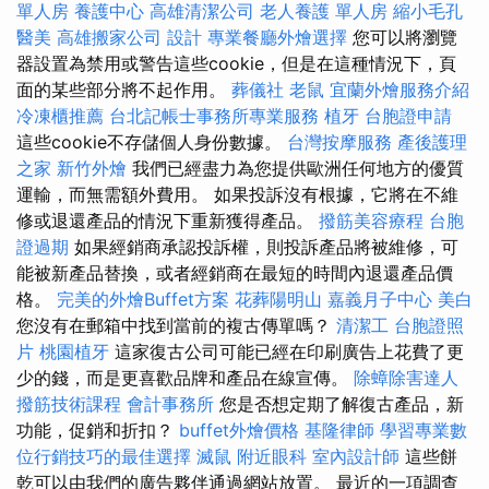
單人房
養護中心
高雄清潔公司
老人養護 單人房
縮小毛孔
醫美
高雄搬家公司
設計
專業餐廳外燴選擇
您可以將瀏覽
器設置為禁用或警告這些cookie，但是在這種情況下，頁
面的某些部分將不起作用。
葬儀社
老鼠
宜蘭外燴服務介紹
冷凍櫃推薦
台北記帳士事務所專業服務
植牙
台胞證申請
這些cookie不存儲個人身份數據。
台灣按摩服務
產後護理
之家
新竹外燴
我們已經盡力為您提供歐洲任何地方的優質
運輸，而無需額外費用。 如果投訴沒有根據，它將在不維
修或退還產品的情況下重新獲得產品。
撥筋美容療程
台胞
證過期
如果經銷商承認投訴權，則投訴產品將被維修，可
能被新產品替換，或者經銷商在最短的時間內退還產品價
格。
完美的外燴Buffet方案
花葬陽明山
嘉義月子中心
美白
您沒有在郵箱中找到當前的複古傳單嗎？
清潔工
台胞證照
片
桃園植牙
這家復古公司可能已經在印刷廣告上花費了更
少的錢，而是更喜歡品牌和產品在線宣傳。
除蟑除害達人
撥筋技術課程
會計事務所
您是否想定期了解復古產品，新
功能，促銷和折扣？
buffet外燴價格
基隆律師
學習專業數
位行銷技巧的最佳選擇
滅鼠
附近眼科
室內設計師
這些餅
乾可以由我們的廣告夥伴通過網站放置。 最近的一項調查