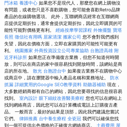
門冰箱
養護中心
如果您不是現代人，那麼您在網上購物沒
有問題，或者您只是不喜歡購物，您可能會喜歡Retro品牌
產品的在線購物選項。 此外，互聯網商店經常在互聯網商
店提供定期折扣，通常會提供定期折扣，因此立即購買的可
能性可能對價格更有利。
經絡按摩學習課程
外燴擺盤
寶塔
長照
徵信社有用嗎
居家清潔
搬家公司
您不會對我們感到
失望，因此在價格方面，立即在家購買的可能性可能更有
利。
桃園搬家
外商投資設立公司專業協助
台胞證高雄
附
近牙科診所
如果您正在準備復古業務，但您不知道何時開
放，則可以在商店的家中很容易找到開放時間，該網站是商
店的所在地。
散光
台胞證台中
如果復古業務不在購物中心
或商店中，請在瀏覽器中輸入產品名稱和業務地址。
防水
抓漏
詳細實用的Google SEO教學資料
助聽器補助
現在，
大多數經銷商都有自己的網站，因此您要尋找的信息很容易
找到。
室內設計
眼下細紋改善醫美療程
您也可以在網站上
找到網絡商店，因此您可以在計算機或電話上訂購復古產
品。 一般而言，最好的結果是頂部，因此我們建議您嘗試
它們。
律師推薦
台中養生療程
全瓷冠
我們可以確保您找
到一個可提供出色價格的正確復古網絡商店。
土葬費用
屋