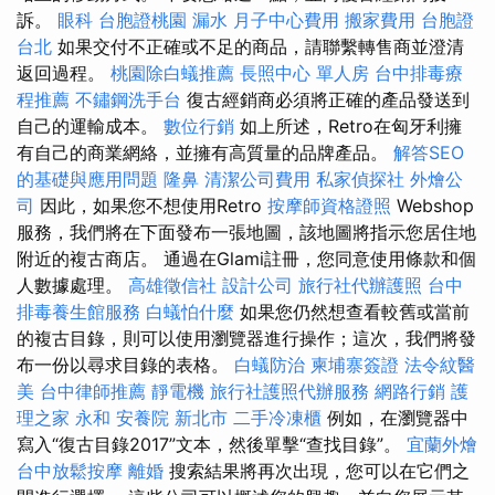
訴。
眼科
台胞證桃園
漏水
月子中心費用
搬家費用
台胞證
台北
如果交付不正確或不足的商品，請聯繫轉售商並澄清
返回過程。
桃園除白蟻推薦
長照中心 單人房
台中排毒療
程推薦
不鏽鋼洗手台
復古經銷商必須將正確的產品發送到
自己的運輸成本。
數位行銷
如上所述，Retro在匈牙利擁
有自己的商業網絡，並擁有高質量的品牌產品。
解答SEO
的基礎與應用問題
隆鼻
清潔公司費用
私家偵探社
外燴公
司
因此，如果您不想使用Retro
按摩師資格證照
Webshop
服務，我們將在下面發布一張地圖，該地圖將指示您居住地
附近的複古商店。 通過在Glami註冊，您同意使用條款和個
人數據處理。
高雄徵信社
設計公司
旅行社代辦護照
台中
排毒養生館服務
白蟻怕什麼
如果您仍然想查看較舊或當前
的複古目錄，則可以使用瀏覽器進行操作；這次，我們將發
布一份以尋求目錄的表格。
白蟻防治
柬埔寨簽證
法令紋醫
美
台中律師推薦
靜電機
旅行社護照代辦服務
網路行銷
護
理之家 永和
安養院 新北市
二手冷凍櫃
例如，在瀏覽器中
寫入“復古目錄2017”文本，然後單擊“查找目錄”。
宜蘭外燴
台中放鬆按摩
離婚
搜索結果將再次出現，您可以在它們之