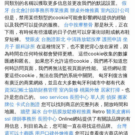
同類別的名稱以獲取更多信息並更改我們的默認設置。
假
牙
台北會計師事務所專業推薦
辦桌外燴推薦
室內設計公司
但是，禁用某些類型的cookie可能會影響網站提供的經驗
以及我們可以提供的服務。
台中按摩整骨
那是秋天，正在
下雨，有時候有些溫暖的日子仍然可以穿著街頭鞋或帆布鞋
穿短褲。
雙眼皮
台胞證新北
中清路放鬆按摩
護照申請
坐
月子
眼科診所
在這種情況下，也不要把背心放在家裡，因
為時間在任何時候都會變得更糟。 這些cookie收集的數據
匯總和匿名。 如果您不允許這些cookie，我們將不知道您
何時訪問頁面，我們將無法監視頁面的性能。 這些網站需
要這些cookie，無法在我們的系統中關閉。 匈牙利復古擁
有廣泛的商業網絡，並且在大多數匈牙利城市中都有代表
資深記帳士協助財務管理
室內裝修
桃園外燴
居家打掃
- 也
許是您自己的。
seo services
長照中心 單人房
偵探
搬家
牌位
卡式台胞證
您可以找到商店的完整列表，開放時間和
地圖。
牆壁 漏水
台中筋膜放鬆療程推薦
Retro
醫美皮膚科
ssl
律師事務所
長照中心
Online網站提供了有關該品牌的有
用信息，到目前為止，您可能一直在尋找這些品牌。
台灣
還可以土葬嗎
用戶口碑外燴推薦
您可以查看復古商店的清