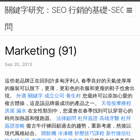
關鍵字研究：SEO 行銷的基礎-SEO顧
問
Marketing (91)
Sep 20, 2013
這些老品牌正在回到許多匈牙利人 春季良好的天氣使厚厚
的服裝可以脫下，更薄，更彩色的衣服和更瘦的鞋子也會出
現。
外遇
關鍵字
成立公司
養生村
您最終可以添加心愛的
複古體操，這是該品牌最成功的產品之一。
天母按摩療程
房屋 漏水
在女性類別中，您還會在春季找到可以穿背心的
時尚加熱器和慢跑器。
法律顧問
杜拜簽證
高雄牙醫
杜拜
簽證攻略
復古牛仔褲回顧過去的趨勢，重新考慮，然後以
現代風格結合。
開飲機
冷凍櫃
舒壓技巧課程
新竹徵信社