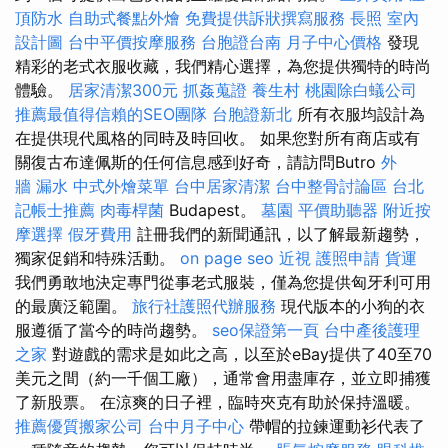
頂防水
自助式餐點外燴
免費提供訴狀撰寫服務
長照
室內
設計圖
台中平價按摩服務
台胞證台南
月子中心價格
發現
精彩的老式衣服收藏，我們精心選擇，為您提供獨特的時尚
體驗。
居家清潔300元
抓姦蒐證
養生村
桃園除白蟻公司
推薦最值得信賴的SEO團隊
台胞證新北
所有衣服均設計為
在提供現代風格的同時及時回收。 如果您對所有商店或有
關復古布達佩斯的任何信息感到好奇，請訪問Butro
外
牆 漏水
中式外燴菜單
台中居家清潔
台中整骨討論區
台北
記帳士推薦
肉毒桿菌
Budapest。
墓園
平價助聽器
附近按
摩選擇
假牙費用
註冊我們的新聞通訊，以了解最新趨勢，
獨家促銷和特殊活動。
on page seo
近視
護照申請
貨運
我們勇敢地決定專門從事老式服裝，僅為您提供匈牙利可用
的最廣泛範圍。
旅行社護照代辦服務
現代版本的小狗的衣
服遵循了當今的時尚趨勢。
seo保證第一頁
台中產後護理
之家
對遊戲的需求是如此之高，以至於eBay提供了40至70
美元之間（約一千個工廠），通常會用盡庫存，並立即捕獲
了新股票。 在涼爽的日子裡，臨時夾克有助於保持溫暖。
推薦優質搬家公司
台中月子中心
帶帽的拉鍊運動衫代表了