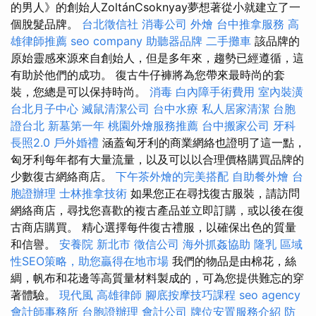
的男人》的創始人ZoltánCsoknyay夢想著從小就建立了一
個脫髮品牌。
台北徵信社
消毒公司
外燴
台中推拿服務
高
雄律師推薦
seo company
助聽器品牌
二手攤車
該品牌的
原始靈感來源來自創始人，但是多年來，趨勢已經遵循，這
有助於他們的成功。 復古牛仔褲將為您帶來最時尚的套
裝，您總是可以保持時尚。
消毒
白內障手術費用
室內裝潢
台北月子中心
滅鼠清潔公司
台中水療
私人居家清潔
台胞
證台北
新墓第一年
桃園外燴服務推薦
台中搬家公司
牙科
長照2.0
戶外婚禮
涵蓋匈牙利的商業網絡也證明了這一點，
匈牙利每年都有大量流量，以及可以以合理價格購買品牌的
少數復古網絡商店。
下午茶外燴的完美搭配
自助餐外燴
台
胞證辦理
士林推拿技術
如果您正在尋找復古服裝，請訪問
網絡商店，尋找您喜歡的複古產品並立即訂購，或以後在復
古商店購買。 精心選擇每件復古禮服，以確保出色的質量
和信譽。
安養院 新北市
徵信公司
海外抓姦協助
隆乳
區域
性SEO策略，助您贏得在地市場
我們的物品是由棉花，絲
綢，帆布和花邊等高質量材料製成的，可為您提供難忘的穿
著體驗。
現代風
高雄律師
腳底按摩技巧課程
seo agency
會計師事務所
台胞證辦理
會計公司
牌位安置服務介紹
防