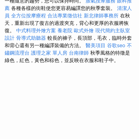
一種隨意的趨勢，您可以保持時尚。
脹氣按摩服務
眼科推
薦
各種各樣的街鞋使您更容易編譯您的秋季套裝。
清潔人
員
全方位按摩療程
合法專業徵信社
新北律師事務所
在秋
天，重新出現了復古的過渡夾克，背心和更厚的衣服將恢
復。
中式料理外燴方案
養老院
歐式外燴
現代簡約主臥室
設計
骨導式助聽器
較長的褲子，長頂部，毛衣，臨時外套
和背心還有另一種編譯裝備的方法。
醫美項目
谷歌seo
不
鏽鋼流理台
護理之家 單人房
台南律師
秋季風格的特徵是
綠色，紅色，黃色和棕色，並反映在衣服和鞋子中。