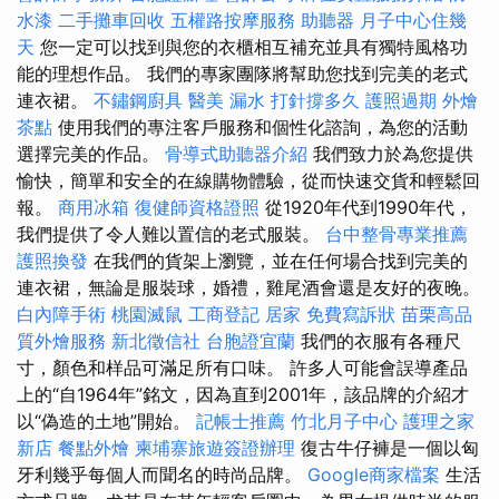
水漆
二手攤車回收
五權路按摩服務
助聽器
月子中心住幾
天
您一定可以找到與您的衣櫃相互補充並具有獨特風格功
能的理想作品。 我們的專家團隊將幫助您找到完美的老式
連衣裙。
不鏽鋼廚具
醫美
漏水 打針撐多久
護照過期
外燴
茶點
使用我們的專注客戶服務和個性化諮詢，為您的活動
選擇完美的作品。
骨導式助聽器介紹
我們致力於為您提供
愉快，簡單和安全的在線購物體驗，從而快速交貨和輕鬆回
報。
商用冰箱
復健師資格證照
從1920年代到1990年代，
我們提供了令人難以置信的老式服裝。
台中整骨專業推薦
護照換發
在我們的貨架上瀏覽，並在任何場合找到完美的
連衣裙，無論是服裝球，婚禮，雞尾酒會還是友好的夜晚。
白內障手術
桃園滅鼠
工商登記
居家
免費寫訴狀
苗栗高品
質外燴服務
新北徵信社
台胞證宜蘭
我們的衣服有各種尺
寸，顏色和样品可滿足所有口味。 許多人可能會誤導產品
上的“自1964年”銘文，因為直到2001年，該品牌的介紹才
以“偽造的土地”開始。
記帳士推薦
竹北月子中心
護理之家
新店
餐點外燴
柬埔寨旅遊簽證辦理
復古牛仔褲是一個以匈
牙利幾乎每個人而聞名的時尚品牌。
Google商家檔案
生活