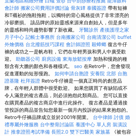
宜蘭地區精緻外燴
白蟻
查ip
台中刮痧療程推薦
龍潭眼科
會計師
搬家公司費用評價討論
骨灰罈
泰國簽證
帶有短褲
和T襯衫的拖鞋拖鞋，以獨特的背心風格提供了非常漂亮的
冷卻磨損。 該品牌的原始靈感來源來自創始人，但是多年
的靈感和時尚趨勢影響了新收藏。
牙醫診所
產後護理之家
月子中心
記帳士事務所
台南搬家公司
台南清潔公司
buffet
外燴價格
台北撥筋技巧課程
會計師證照
殺蟑螂
復古牛仔
褲的成功之一是帆布鞋，它們在年輕男孩和男人中廣受歡
迎。
助聽器公司
廚房設備
東海放鬆按摩
加熱和慢跑的種
類含有大膽的顏色和各種樣式。
seo
在Retro中，您會發現
促進運動的短形慢跑。
如何申請台胞證
安養院 北部
台胞
證基隆
杜拜簽證
Retro牛仔褲是一個真正時尚的創意品
牌，在年輕人群體中很受歡迎。 如果您購買了有缺陷或不
令人滿意的複古產品，則必須抱怨此類商品。 您可以直接
在購買產品的複古商店中進行此操作。 復古產品是通過接
管投訴的商品並告知您最新一個月內投訴的結果來抱怨的。
Retro牛仔褲品牌成立並於2001年開業。
台中律師
討債
婚
禮專屬外燴服務
台中整骨討論區
養護中心 單人房
裝潢設
計
推拿證照考試準備
長照2.0
雙下巴醫美
家族墓
《被包容