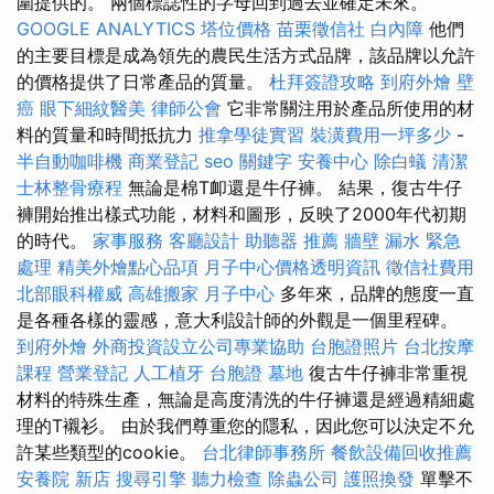
圍提供的。 兩個標誌性的字母回到過去並確定未來。
GOOGLE ANALYTICS
塔位價格
苗栗徵信社
白內障
他們
的主要目標是成為領先的農民生活方式品牌，該品牌以允許
的價格提供了日常產品的質量。
杜拜簽證攻略
到府外燴
壁
癌
眼下細紋醫美
律師公會
它非常關注用於產品所使用的材
料的質量和時間抵抗力
推拿學徒實習
裝潢費用一坪多少
-
半自動咖啡機
商業登記
seo 關鍵字
安養中心
除白蟻
清潔
士林整骨療程
無論是棉T卹還是牛仔褲。 結果，復古牛仔
褲開始推出樣式功能，材料和圖形，反映了2000年代初期
的時代。
家事服務
客廳設計
助聽器 推薦
牆壁 漏水 緊急
處理
精美外燴點心品項
月子中心價格透明資訊
徵信社費用
北部眼科權威
高雄搬家
月子中心
多年來，品牌的態度一直
是各種各樣的靈感，意大利設計師的外觀是一個里程碑。
到府外燴
外商投資設立公司專業協助
台胞證照片
台北按摩
課程
營業登記
人工植牙
台胞證
墓地
復古牛仔褲非常重視
材料的特殊生產，無論是高度清洗的牛仔褲還是經過精細處
理的T襯衫。 由於我們尊重您的隱私，因此您可以決定不允
許某些類型的cookie。
台北律師事務所
餐飲設備回收推薦
安養院 新店
搜尋引擎
聽力檢查
除蟲公司
護照換發
單擊不