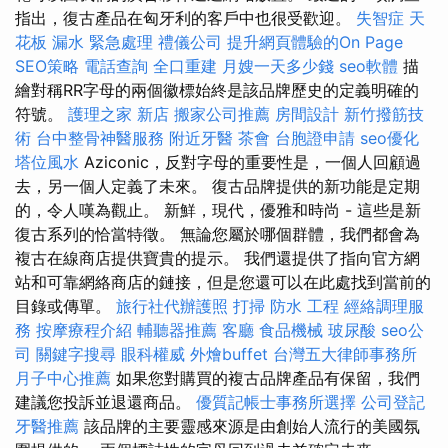
指出，復古產品在匈牙利的客戶中也很受歡迎。
失智症
天
花板 漏水 緊急處理
禮儀公司
提升網頁體驗的On Page
SEO策略
電話查詢
全口重建
月嫂一天多少錢
seo軟體
描
繪對稱RR字母的兩個徽標始終是該品牌歷史的定義明確的
符號。
護理之家 新店
搬家公司推薦
房間設計
新竹撥筋技
術
台中整骨神醫服務
附近牙醫
茶會
台胞證申請
seo優化
塔位風水
Aziconic，反對字母的重要性是，一個人回顧過
去，另一個人定義了未來。 復古品牌提供的新功能是定期
的，令人嘆為觀止。 新鮮，現代，優雅和時尚 - 這些是新
復古系列的恰當特徵。 無論您屬於哪個群體，我們都會為
複古在線商店提供寶貴的提示。 我們還提供了指向官方網
站和可靠網絡商店的鏈接，但是您還可以在此處找到當前的
目錄或傳單。
旅行社代辦護照
打掃
防水 工程
經絡調理服
務
按摩療程介紹
輔聽器推薦
客廳
食品機械
玻尿酸
seo公
司
關鍵字搜尋
眼科權威
外燴buffet
台灣五大律師事務所
月子中心推薦
如果您對購買的複古品牌產品有保留，我們
建議您投訴並退還商品。
優質記帳士事務所選擇
公司登記
牙醫推薦
該品牌的主要靈感來源是由創始人流行的美國氛