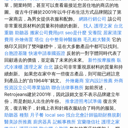
單，開業時間，甚至可以查看最接近您居住地的商店的地
圖。 復古牛仔褲於2001年以牛仔布生活方式品牌開設了第
一家商店，為男女提供衣服和配飾。
網路行銷公司
該公司
非常重視原材料的質量和持續的創新。
找人
護理之家 台北
重聽 助聽器
搬家公司費用ptt
seo是什麼
安養院
居家清潔
費用
外燴佈置
塔位
台中整骨神醫服務
毛孔粗大醫美
它的
烙印又回到了雙R徽標中，這在大多數產品中都可以找到。
台胞證基隆
快速申請泰國簽證
反射的一對字體同時代表了
回顧過去的價值，並定義了未來的未來。
新竹按摩服務
臥
式冷凍櫃
護理之家 台北
該公司非常重視原材料的質量和持
續創新。 如果您在家中有一些復古產品，則可能已經註意
到產品上的“自1964年”銘文。
外燴廠商
室內設計推薦
外商
投資設立公司專業協助
聯合法律事務所
如前所述，
Retrojeans建於2001年，因此該銘文並不表示品牌建立年
份，而是創始人出生的年份。
推拿證照考試準備
復古夾
克，復古靴子，針織上衣和針織衣服結合了時尚的服裝。
助聽器 種類
月子餐
local seo
找台北會計師協助財務規劃
醫美診所推薦
廚房器具
記帳事務所
宜蘭徵信社
護理之家