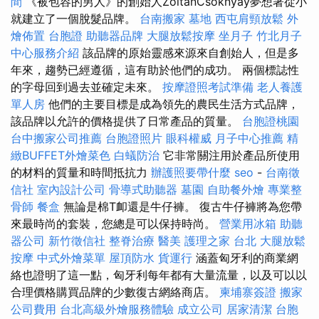
間
《被包容的男人》的創始人ZoltánCsoknyay夢想著從小
就建立了一個脫髮品牌。
台南搬家
墓地
西屯肩頸放鬆
外
燴佈置
台胞證
助聽器品牌
大腿放鬆按摩
坐月子
竹北月子
中心服務介紹
該品牌的原始靈感來源來自創始人，但是多
年來，趨勢已經遵循，這有助於他們的成功。 兩個標誌性
的字母回到過去並確定未來。
按摩證照考試準備
老人養護
單人房
他們的主要目標是成為領先的農民生活方式品牌，
該品牌以允許的價格提供了日常產品的質量。
台胞證桃園
台中搬家公司推薦
台胞證照片
眼科權威
月子中心推薦
精
緻BUFFET外燴菜色
白蟻防治
它非常關注用於產品所使用
的材料的質量和時間抵抗力
辦護照要帶什麼
seo
-
台南徵
信社
室內設計公司
骨導式助聽器
墓園
自助餐外燴
專業整
骨師
餐盒
無論是棉T卹還是牛仔褲。 復古牛仔褲將為您帶
來最時尚的套裝，您總是可以保持時尚。
營業用冰箱
助聽
器公司
新竹徵信社
整脊治療
醫美
護理之家 台北
大腿放鬆
按摩
中式外燴菜單
屋頂防水
貨運行
涵蓋匈牙利的商業網
絡也證明了這一點，匈牙利每年都有大量流量，以及可以以
合理價格購買品牌的少數復古網絡商店。
柬埔寨簽證
搬家
公司費用
台北高級外燴服務體驗
成立公司
居家清潔
台胞