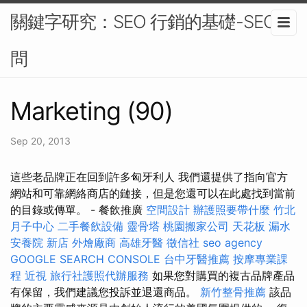
關鍵字研究：SEO 行銷的基礎-SEO顧
問
Marketing (90)
Sep 20, 2013
這些老品牌正在回到許多匈牙利人 我們還提供了指向官方
網站和可靠網絡商店的鏈接，但是您還可以在此處找到當前
的目錄或傳單。 - 餐飲推廣
空間設計
辦護照要帶什麼
竹北
月子中心
二手餐飲設備
靈骨塔
桃園搬家公司
天花板 漏水
安養院 新店
外燴廠商
高雄牙醫
徵信社
seo agency
GOOGLE SEARCH CONSOLE
台中牙醫推薦
按摩專業課
程
近視
旅行社護照代辦服務
如果您對購買的複古品牌產品
有保留，我們建議您投訴並退還商品。
新竹整骨推薦
該品