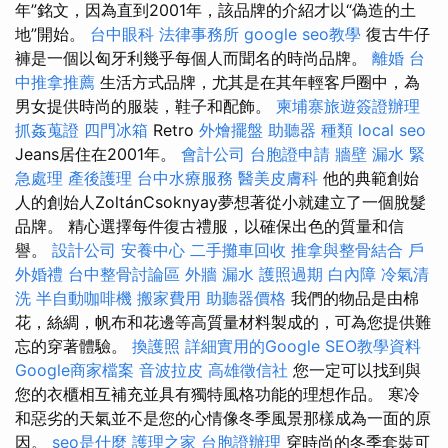
年”銘文，因為直到2001年，該品牌的介紹才以“偽造的土
地”開始。
台中眼科
法律事務所
google seo教學
復古牛仔
褲是一個以匈牙利幾乎每個人而聞名的時尚品牌。
離婚
台
中推拿推薦
生活方式品牌，尤其是在其年輕客戶圈中，為
男女提供時尚的服裝，鞋子和配飾。
柬埔寨旅遊簽證辦理
抓姦蒐證
四門冰箱
Retro
外燴擺盤
助聽器 種類
local seo
Jeans居住在2001年。
會計公司
台胞證申請
牆壁 漏水 緊
急處理
產後護理
台中水療服務
醫美皮膚科
他的典範創始
人的創始人ZoltánCsoknyay夢想著從小就建立了一個脫髮
品牌。 精心選擇每件復古禮服，以確保出色的質量和信
譽。
設計公司
安養中心
二手攤車回收
推拿與整骨結合
戶
外婚禮
台中整骨討論區
外牆 漏水
護照過期
白內障
冷氣清
洗
半自動咖啡機
搬家費用
助聽器價格
我們的物品是由棉
花，絲綢，帆布和花邊等高質量材料製成的，可為您提供難
忘的穿著體驗。
換護照
詳細實用的Google SEO教學資料
Google商家檔案
音波拉皮
高雄徵信社
您一定可以找到與
您的衣櫃相互補充並具有獨特風格功能的理想作品。 寒冷
和惡劣的天氣並不是您的心情像冬季風景那樣成為一面的原
因。
seo是什麼
護理之家
台胞證辦理
穿時尚的冬季套裝可