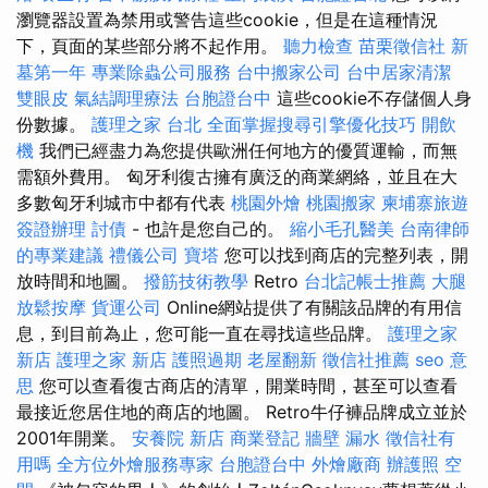
瀏覽器設置為禁用或警告這些cookie，但是在這種情況
下，頁面的某些部分將不起作用。
聽力檢查
苗栗徵信社
新
墓第一年
專業除蟲公司服務
台中搬家公司
台中居家清潔
雙眼皮
氣結調理療法
台胞證台中
這些cookie不存儲個人身
份數據。
護理之家 台北
全面掌握搜尋引擎優化技巧
開飲
機
我們已經盡力為您提供歐洲任何地方的優質運輸，而無
需額外費用。 匈牙利復古擁有廣泛的商業網絡，並且在大
多數匈牙利城市中都有代表
桃園外燴
桃園搬家
柬埔寨旅遊
簽證辦理
討債
- 也許是您自己的。
縮小毛孔醫美
台南律師
的專業建議
禮儀公司
寶塔
您可以找到商店的完整列表，開
放時間和地圖。
撥筋技術教學
Retro
台北記帳士推薦
大腿
放鬆按摩
貨運公司
Online網站提供了有關該品牌的有用信
息，到目前為止，您可能一直在尋找這些品牌。
護理之家
新店
護理之家 新店
護照過期
老屋翻新
徵信社推薦
seo 意
思
您可以查看復古商店的清單，開業時間，甚至可以查看
最接近您居住地的商店的地圖。 Retro牛仔褲品牌成立並於
2001年開業。
安養院 新店
商業登記
牆壁 漏水
徵信社有
用嗎
全方位外燴服務專家
台胞證台中
外燴廠商
辦護照
空