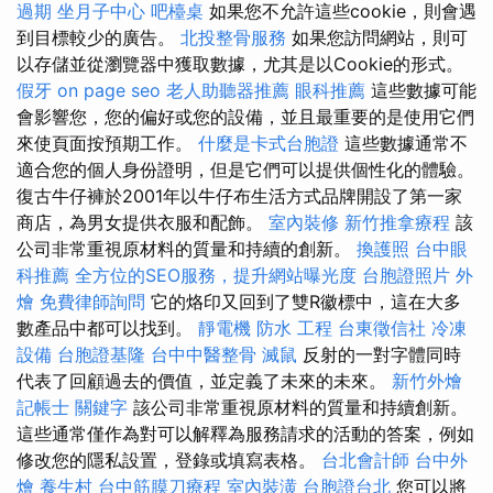
過期
坐月子中心
吧檯桌
如果您不允許這些cookie，則會遇
到目標較少的廣告。
北投整骨服務
如果您訪問網站，則可
以存儲並從瀏覽器中獲取數據，尤其是以Cookie的形式。
假牙
on page seo
老人助聽器推薦
眼科推薦
這些數據可能
會影響您，您的偏好或您的設備，並且最重要的是使用它們
來使頁面按預期工作。
什麼是卡式台胞證
這些數據通常不
適合您的個人身份證明，但是它們可以提供個性化的體驗。
復古牛仔褲於2001年以牛仔布生活方式品牌開設了第一家
商店，為男女提供衣服和配飾。
室內裝修
新竹推拿療程
該
公司非常重視原材料的質量和持續的創新。
換護照
台中眼
科推薦
全方位的SEO服務，提升網站曝光度
台胞證照片
外
燴
免費律師詢問
它的烙印又回到了雙R徽標中，這在大多
數產品中都可以找到。
靜電機
防水 工程
台東徵信社
冷凍
設備
台胞證基隆
台中中醫整骨
滅鼠
反射的一對字體同時
代表了回顧過去的價值，並定義了未來的未來。
新竹外燴
記帳士
關鍵字
該公司非常重視原材料的質量和持續創新。
這些通常僅作為對可以解釋為服務請求的活動的答案，例如
修改您的隱私設置，登錄或填寫表格。
台北會計師
台中外
燴
養生村
台中筋膜刀療程
室內裝潢
台胞證台北
您可以將