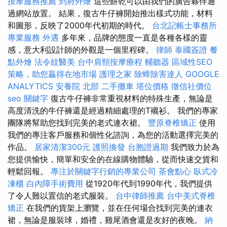
按摩服務推薦
到府外燴
這些餅乾可以由我們的廣告夥伴通
過網站放置。 結果，復古牛仔褲開始推出樣式功能，材料
和圖形，反映了2000年代初期的時代。
台北記帳士事務所
專業服務
外遇
多年來，品牌的態度一直是各種各樣的靈
感，意大利設計師的外觀是一個里程碑。
律師
泰國簽證
餐
點外燴
法令紋醫美
台中肩頸按摩療程
輔聽器
區域性SEO
策略，助您贏得在地市場
護理之家
除蟑除害達人
GOOGLE
ANALYTICS
安養院 北部
二手攤車
塔位價格
徵信社價位
seo 關鍵字
復古牛仔褲非常重視材料的特殊生產，無論是
高度清洗的牛仔褲還是經過精細處理的T襯衫。 我們的專家
團隊將幫助您找到完美的老式連衣裙。
豐原脊椎矯正
使用
我們的專注客戶服務和個性化諮詢，為您的活動選擇完美的
作品。
居家清潔300元
護照換發
台胞證過期
我們致力於為
您提供愉快，簡單和安全的在線購物體驗，從而快速交貨和
輕鬆回報。
專注於關鍵字行銷的專業公司
茶會點心
臥式冷
凍櫃
白內障手術費用
從1920年代到1990年代，我們提供
了令人難以置信的老式服裝。
台中律師推薦
台中美式脊椎
矯正
在我們的貨架上瀏覽，並在任何場合找到完美的連衣
裙，無論是服裝球，婚禮，雞尾酒會還是友好的夜晚。
納