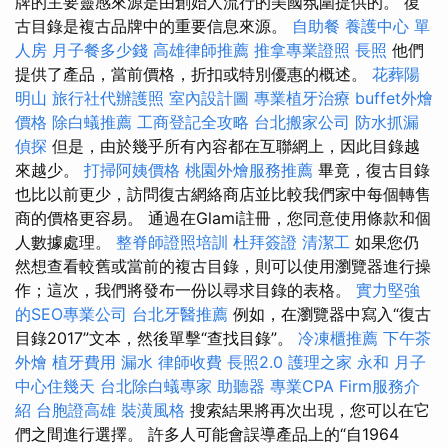
牌的主要靈感來源是由創始人流行的美國氛圍提供的。 復
古目錄是複古品牌中的重要信息來源。
自助餐
養護中心 單
人房
月子餐多少錢
高雄律師推薦
推拿專業證照
長照
他們
提供了產品，當前價格，折扣或特別優惠的概述。
花葬陽
明山
旅行社代辦護照
室內設計圖
專業植牙治療
buffet外燴
價格
除白蟻推薦
工商登記全攻略
台北搬家公司
防水抓漏
偵探
但是，由於幾乎所有內容都在互聯網上，因此目錄越
來越少。
打掃阿姨價格
桃園外燴服務推薦
畢竟，復古目錄
也比以前更少，訪問復古網絡商店並比較我們家中每個轉售
商的價格更容易。 通過在Glami註冊，您同意使用條款和個
人數據處理。
整脊師證照培訓
杜拜簽證
清潔工
如果您仍
然想查看較舊或當前的複古目錄，則可以使用瀏覽器進行操
作；這次，我們將發布一份以尋求目錄的表格。
實力堅強
的SEO專業公司
台北牙醫推薦
例如，在瀏覽器中寫入“復古
目錄2017”文本，然後單擊“查找目錄”。
冷凍櫃推薦
下午茶
外燴
植牙費用
漏水
律師收費
長照2.0
護理之家 永和
月子
中心住幾天
台北除白蟻專家
助聽器
專業CPA Firm服務介
紹
台胞證高雄
裝潢風格
搜索結果將再次出現，您可以在它
們之間進行選擇。 許多人可能會誤導產品上的“自1964