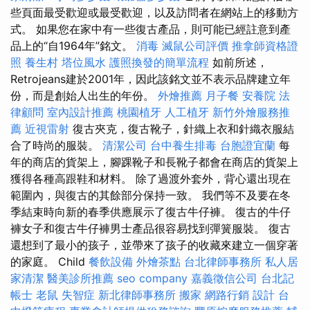
些頁面最受歡迎或最受歡迎，以及訪問者在網站上的移動方
式。 如果您在家中有一些復古產品，則可能已經註意到產
品上的“自1964年”銘文。
消毒
滅鼠公司評價
推拿師資格證
照
養生村
塔位風水
護照換發的簡單流程
如前所述，
Retrojeans建於2001年，因此該銘文並不表示品牌建立年
份，而是創始人出生的年份。
外燴推薦
月子餐
安養院
法
律顧問
室內設計推薦
桃園植牙
人工植牙
新竹外燴服務推
薦
近視雷射
復古夾克，復古靴子，針織上衣和針織衣服結
合了時尚的服裝。
清潔公司
台中養生排毒
台胞證宜蘭
每
年的商店的貨架上，腳踝靴子和長靴子都會在商店的貨架上
獲得各種高跟鞋和材料。 除了過渡外套外，背心還出現在
範圍內，與復古的其餘部分保持一致。 我們等不及要在冬
季結束時向新的春季供應展示了復古牛仔褲。 復古的牛仔
褲女子和復古牛仔褲男士產品很容易找到彈簧服裝。 復古
還想到了最小的孩子，並帶來了孩子的收藏來建立一個穿著
的家庭。 Child
餐飲設備
外燴茶點
台北律師事務所
私人居
家清潔
醫美診所推薦
seo company
嘉義徵信公司
台北記
帳士
老鼠
失智症
新北律師事務所
搬家
網路行銷
設計
台