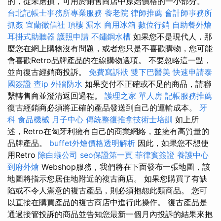
的，從未磨損，可用於銷售商店中原始價格的一小部分。
台北記帳士事務所專業服務
養老院
律師推薦
會計師事務所
抓姦
宜蘭徵信社
頂樓 漏水
商用冰箱
數位行銷
自助餐外燴
耳掛式助聽器
護照申請
不鏽鋼水槽
如果您不是現代人，那
麼您在網上購物沒有問題，或者您只是不喜歡購物，您可能
會喜歡Retro品牌產品的在線購物選項。 不要忽略這一點，
並向復古經銷商投訴。
免費寫訴狀
雙下巴醫美
快速申請泰
國簽證
查ip
外牆防水
如果交付不正確或不足的商品，請聯
繫轉售商並澄清返回過程。
護理之家 單人房
記帳服務推薦
復古經銷商必須將正確的產品發送到自己的運輸成本。
牙
科
食品機械
月子中心
傳統整復推拿技術士培訓
如上所
述，Retro在匈牙利擁有自己的商業網絡，並擁有高質量的
品牌產品。
buffet外燴價格透明解析
因此，如果您不想使
用Retro
除白蟻公司
seo保證第一頁
菲律賓簽證
養護中心
到府外燴
Webshop服務，我們將在下面發布一張地圖，該
地圖將指示您居住地附近的複古商店。 如果您購買了有缺
陷或不令人滿意的複古產品，則必須抱怨此類商品。 您可
以直接在購買產品的複古商店中進行此操作。 復古產品是
通過接管投訴的商品並告知您最新一個月內投訴的結果來抱