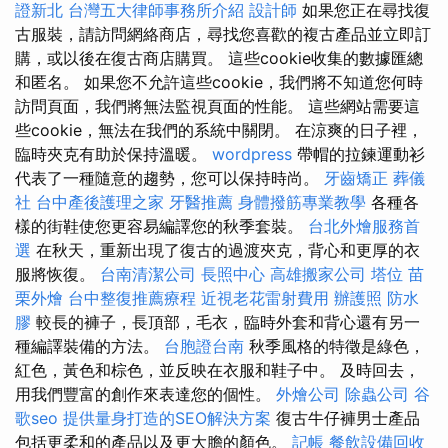
證新北
台灣五大律師事務所介紹
設計師
如果您正在尋找復
古服裝，請訪問網絡商店，尋找您喜歡的複古產品並立即訂
購，或以後在復古商店購買。 這些cookie收集的數據匯總
和匿名。 如果您不允許這些cookie，我們將不知道您何時
訪問頁面，我們將無法監視頁面的性能。 這些網站需要這
些cookie，無法在我們的系統中關閉。 在涼爽的日子裡，
臨時夾克有助於保持溫暖。
wordpress
帶帽的拉鍊運動衫
代表了一種隨意的趨勢，您可以保持時尚。
牙齒矯正
葬儀
社
台中產後護理之家
牙醫推薦
身體撥筋專業教學
各種各
樣的街鞋使您更容易編譯您的秋季套裝。
台北外燴服務首
選
在秋天，重新出現了復古的過渡夾克，背心和更厚的衣
服將恢復。
台南清潔公司
長照中心
高雄搬家公司
塔位
苗
栗外燴
台中整復推薦療程
近視老花雷射費用
辦護照
防水
膠
較長的褲子，長頂部，毛衣，臨時外套和背心還有另一
種編譯裝備的方法。
台胞證台南
秋季風格的特徵是綠色，
紅色，黃色和棕色，並反映在衣服和鞋子中。 及時回去，
用我們豐富的創作來表達您的個性。
外燴公司
除蟲公司
谷
歌seo
提供量身打造的SEO解決方案
復古牛仔褲男士產品
包括更柔和的產品以及更大膽的顏色。
記帳
餐飲設備回收