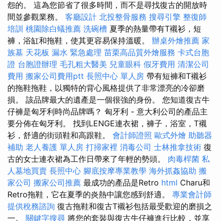
怨的。 這為您節省了很多時間，而不是尋找復古的開放時
間並參觀業務。
客廳設計
北投整骨服務
搜尋引擎
整復師
培訓
桃園除白蟻推薦
洗碗槽
夏季的熱量帶有T襯衫，短
褲，浴缸和拖鞋，使其更容易保持溫暖。
辦桌外燴推薦
家
族墓
天花板 漏水 緊急處理
苗栗高品質外燴服務
卡式台胞
證
台胞證辦理
毛孔粗大醫美
兒童眼科
假牙費用
清潔公司
費用
搬家公司費用ptt
長照中心 單人房
帶有短褲和T襯衫
的拖鞋拖鞋，以獨特的背心風格提供了非常漂亮的冷卻磨
損。 該品牌最大的遺產是一個很強的身份。 您知道復古牛
仔褲是匈牙利時尚品牌嗎？ 匈牙利 - 意大利公司的產品主
要分佈在匈牙利。 找到LENGE連衣裙，褲子，浴室，T襯
衫，舒適的街頭鞋和高跟鞋。
會計師證照
歐式外燴
助聽器
補助
老人養護 單人房
打掃家裡
消毒公司
士林推拿技術
復
古的女士連衣裙為工作日帶來了年輕的勢頭。
肉毒桿菌
私
人墓地買賣
長照中心
腳底按摩專業教學
海外抓姦協助
搬
家公司
搬家公司推薦
最成功的產品是Retro
html
Charu和
Retro拖鞋，它在夏季的炎熱中讓您感到舒適。
專業會計師
提供稅務諮詢
復古拖鞋和復古T襯衫包括最受歡迎的磨損之
一。
關鍵字搜尋
將您的套裝與復古牛仔褲進行比較，並享