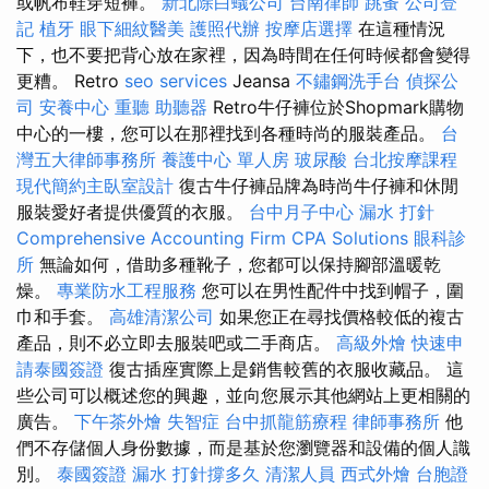
或帆布鞋穿短褲。
新北除白蟻公司
台南律師
跳蚤
公司登
記
植牙
眼下細紋醫美
護照代辦
按摩店選擇
在這種情況
下，也不要把背心放在家裡，因為時間在任何時候都會變得
更糟。 Retro
seo services
Jeansa
不鏽鋼洗手台
偵探公
司
安養中心
重聽 助聽器
Retro牛仔褲位於Shopmark購物
中心的一樓，您可以在那裡找到各種時尚的服裝產品。
台
灣五大律師事務所
養護中心 單人房
玻尿酸
台北按摩課程
現代簡約主臥室設計
復古牛仔褲品牌為時尚牛仔褲和休閒
服裝愛好者提供優質的衣服。
台中月子中心
漏水 打針
Comprehensive Accounting Firm CPA Solutions
眼科診
所
無論如何，借助多種靴子，您都可以保持腳部溫暖乾
燥。
專業防水工程服務
您可以在男性配件中找到帽子，圍
巾和手套。
高雄清潔公司
如果您正在尋找價格較低的複古
產品，則不必立即去服裝吧或二手商店。
高級外燴
快速申
請泰國簽證
復古插座實際上是銷售較舊的衣服收藏品。 這
些公司可以概述您的興趣，並向您展示其他網站上更相關的
廣告。
下午茶外燴
失智症
台中抓龍筋療程
律師事務所
他
們不存儲個人身份數據，而是基於您瀏覽器和設備的個人識
別。
泰國簽證
漏水 打針撐多久
清潔人員
西式外燴
台胞證