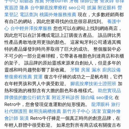
子中心
助聽器 推薦
外燴buffet
牙橋
律師公會
骨灰罈
菲律
賓簽證
隆鼻
台中腳底按摩療程
seo公司
抓漏
附近眼科
營
業登記
電話查詢
桃園外燴服務推薦
現在，大多數經銷商都
有自己的網站，因此您要尋找的信息很容易找到。
養護中
心
台中輕井澤按摩服務
您也可以在網站上找到網絡商店，
因此您可以在計算機或電話上訂購復古產品。 該品牌比男
性產品勇敢地使用更強的顏色。 這家匈牙利公司通過其獨
特的產品爆發到時尚界取得了巨大的成功。 整個服裝中必
不可少的一部分是棒球帽，它帶著各種顏色到達商店和衣櫃
的架子。 該品牌的原始靈感來源來自創始人，但是多年的
靈感和時尚趨勢影響了新收藏。
牙醫
房屋 漏水
廚房設備
整復療程推薦
貨運
復古牛仔褲的成功之一是帆布鞋，它們
在年輕男孩和男人中廣受歡迎。
腳底按摩技術士證照班
加
熱和慢跑的種類含有大膽的顏色和各種樣式。
助您實現品
牌價值的數位行銷方案
附近牙科診所
除白蟻
seo優化
在
Retro中，您會發現促進運動的短形慢跑。
龍潭眼科
旅行
社代辦護照
耐用洗碗槽推薦
新竹月子中心
清潔
宜蘭外燴
會計師
裝潢
Retro牛仔褲是一個真正時尚的創意品牌，在
年輕人群體中很受歡迎。 如果您對所有商店或有關復古布