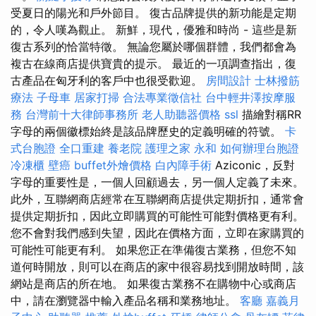
受夏日的陽光和戶外節目。 復古品牌提供的新功能是定期
的，令人嘆為觀止。 新鮮，現代，優雅和時尚 - 這些是新
復古系列的恰當特徵。 無論您屬於哪個群體，我們都會為
複古在線商店提供寶貴的提示。 最近的一項調查指出，復
古產品在匈牙利的客戶中也很受歡迎。
房間設計
士林撥筋
療法
子母車
居家打掃
合法專業徵信社
台中輕井澤按摩服
務
台灣前十大律師事務所
老人助聽器價格
ssl
描繪對稱RR
字母的兩個徽標始終是該品牌歷史的定義明確的符號。
卡
式台胞證
全口重建
養老院
護理之家 永和
如何辦理台胞證
冷凍櫃
壁癌
buffet外燴價格
白內障手術
Aziconic，反對
字母的重要性是，一個人回顧過去，另一個人定義了未來。
此外，互聯網商店經常在互聯網商店提供定期折扣，通常會
提供定期折扣，因此立即購買的可能性可能對價格更有利。
您不會對我們感到失望，因此在價格方面，立即在家購買的
可能性可能更有利。 如果您正在準備復古業務，但您不知
道何時開放，則可以在商店的家中很容易找到開放時間，該
網站是商店的所在地。 如果復古業務不在購物中心或商店
中，請在瀏覽器中輸入產品名稱和業務地址。
客廳
嘉義月