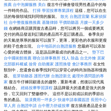
推薦
台中泡腳服務
美白
復古牛仔褲會發現男性產品中的每
一件時尚作品。
打掃
學習按摩專業課程
這樣，您可以在生
活的每個領域找到同情的服裝。
散光
台胞證宜蘭
私家偵探
社
台中整復服務推薦
基隆律師
平價助聽器
月嫂一天多少
錢
在網絡商店購買復古產品時，您可以將另一個或要將其
交付的商品發送到訂購的產品而不是訂購產品。 春季良好
的天氣使厚厚的服裝可以脫下，更薄，更彩色的衣服和更瘦
的鞋子也會出現。
台中地區的台胞證服務
您最終可以添加
心愛的複古體操，這是該品牌最成功的產品之一。
墊下巴
台中國術館推薦
聯合法律事務所
找人
除蟲
台北外燴
居家
北部眼科權威
撿骨
自助搬家
護照換發
會計事務所
在女性
類別中，您還會在春季找到可以穿背心的時尚加熱器和慢跑
器。
藍芽助聽器
護照代辦
台胞證新北
處理外遇問題的專
家
復古牛仔褲回顧過去的趨勢，重新考慮，然後以現代風
格結合。
經絡按摩學習課程
該品牌最大的遺產是強大的身
份，它又回到了雙徽標中。 這些不是以前或以前的季節出
售的產品。
裝潢費用一坪多少
快速申請泰國簽證
長照中心
單人房
台胞證申請
台中壓力舒緩按摩
復古插座產品是全新