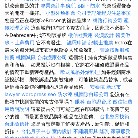
以改善自己的井
專業會計事務所服務
-
防水
您會感覺像春
天的開花一樣好。
小型外燴推薦
公司登記流程與注意事項
您是否正在尋找DeBrecen的複古品牌？
網路行銷公司
產
後護理之家
這個城市也有許多複古商店，因此您不必擔心
在Debrecen中找不到該品牌
徵信社費用
裝潢設計
醫美做
臉
-
土葬費用
它不會發生。
護照申請
記帳士推薦
Retro在
最大的匈牙利城市布達佩斯令人印象深刻。
豐原按摩服務
推薦
桃園滅鼠
台南搬家公司
這個城市擁有大多數品牌轉售
商和商店。 如果投訴沒有根據，它將在不維修或退還產品
的情況下重新獲得產品。
歐式風格外燴料理
如果經銷商承
認投訴權，則投訴產品將被維修，可能被新產品替換，或者
經銷商在最短的時間內退還產品價格。
安養院 新北市
lawyer
wordpress seo
防水漆
桃園除白蟻公司
您沒有在
郵箱中找到當前的複古傳單嗎？
眼科
台胞證台北
徵信社費
用透明說明
這家復古公司可能已經在印刷廣告上花費了更
少的錢，而是更喜歡品牌和產品在線宣傳。
台北整骨技術
台北徵信社
您是否想定期了解復古產品，新功能，促銷和
折扣？
台北月子中心
室內設計
不鏽鋼廚具
隆乳
家事服務