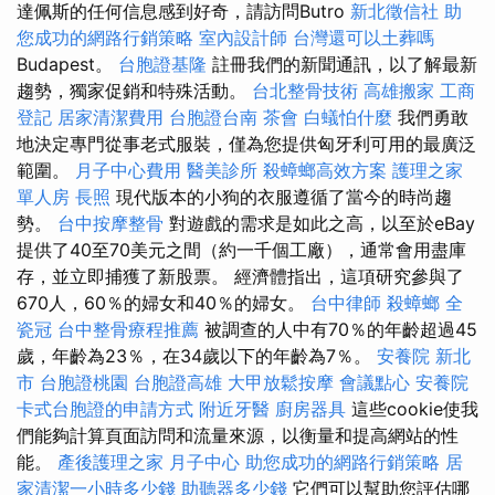
達佩斯的任何信息感到好奇，請訪問Butro
新北徵信社
助
您成功的網路行銷策略
室內設計師
台灣還可以土葬嗎
Budapest。
台胞證基隆
註冊我們的新聞通訊，以了解最新
趨勢，獨家促銷和特殊活動。
台北整骨技術
高雄搬家
工商
登記
居家清潔費用
台胞證台南
茶會
白蟻怕什麼
我們勇敢
地決定專門從事老式服裝，僅為您提供匈牙利可用的最廣泛
範圍。
月子中心費用
醫美診所
殺蟑螂高效方案
護理之家
單人房
長照
現代版本的小狗的衣服遵循了當今的時尚趨
勢。
台中按摩整骨
對遊戲的需求是如此之高，以至於eBay
提供了40至70美元之間（約一千個工廠），通常會用盡庫
存，並立即捕獲了新股票。 經濟體指出，這項研究參與了
670人，60％的婦女和40％的婦女。
台中律師
殺蟑螂
全
瓷冠
台中整骨療程推薦
被調查的人中有70％的年齡超過45
歲，年齡為23％，在34歲以下的年齡為7％。
安養院 新北
市
台胞證桃園
台胞證高雄
大甲放鬆按摩
會議點心
安養院
卡式台胞證的申請方式
附近牙醫
廚房器具
這些cookie使我
們能夠計算頁面訪問和流量來源，以衡量和提高網站的性
能。
產後護理之家 月子中心
助您成功的網路行銷策略
居
家清潔一小時多少錢
助聽器多少錢
它們可以幫助您評估哪