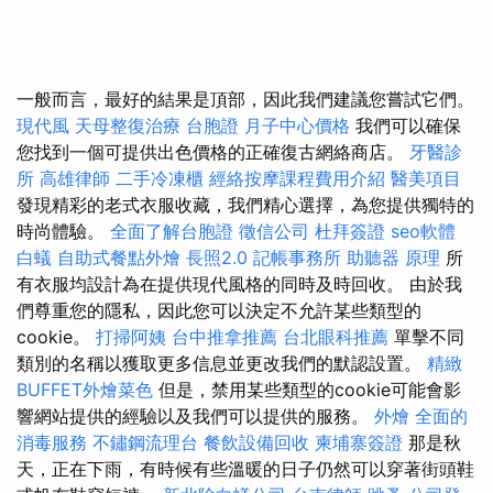
一般而言，最好的結果是頂部，因此我們建議您嘗試它們。
現代風
天母整復治療
台胞證
月子中心價格
我們可以確保
您找到一個可提供出色價格的正確復古網絡商店。
牙醫診
所
高雄律師
二手冷凍櫃
經絡按摩課程費用介紹
醫美項目
發現精彩的老式衣服收藏，我們精心選擇，為您提供獨特的
時尚體驗。
全面了解台胞證
徵信公司
杜拜簽證
seo軟體
白蟻
自助式餐點外燴
長照2.0
記帳事務所
助聽器 原理
所
有衣服均設計為在提供現代風格的同時及時回收。 由於我
們尊重您的隱私，因此您可以決定不允許某些類型的
cookie。
打掃阿姨
台中推拿推薦
台北眼科推薦
單擊不同
類別的名稱以獲取更多信息並更改我們的默認設置。
精緻
BUFFET外燴菜色
但是，禁用某些類型的cookie可能會影
響網站提供的經驗以及我們可以提供的服務。
外燴
全面的
消毒服務
不鏽鋼流理台
餐飲設備回收
柬埔寨簽證
那是秋
天，正在下雨，有時候有些溫暖的日子仍然可以穿著街頭鞋