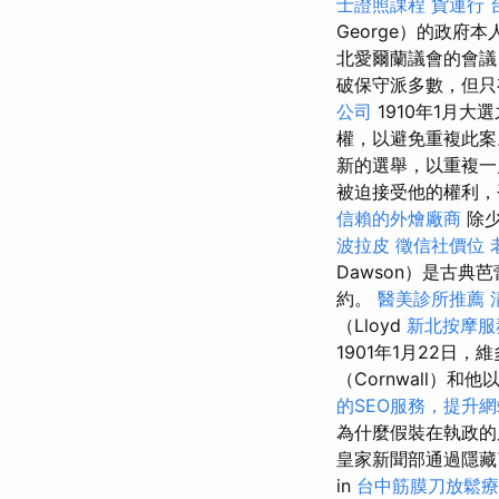
士證照課程
貨運行
George）的政府
北愛爾蘭議會的會議
破保守派多數，但只
公司
1910年1月大
權，以避免重複此
新的選舉，以重複一
被迫接受他的權利，
信賴的外燴廠商
除少
波拉皮
徵信社價位
Dawson）是古
約。
醫美診所推薦
（Lloyd
新北按摩
1901年1月22日，
（Cornwall）和
的SEO服務，提升
為什麼假裝在執政
皇家新聞部通過隱藏
in
台中筋膜刀放鬆