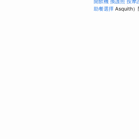
開飲機
換護照
按摩
助餐選擇
Asquith）