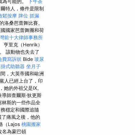
成為可能的。
下午茶
爾特人，條件是限制
放鬆按摩
牌位
抓漏
名的洛桑芭蕾舞比賽。
英國國家芭蕾舞團和荷
灣前十大律師事務所
亨里克（Henrik）
。 該動物也失去了
免費寫訴狀
Bide
玻尿
耳掛式助聽器
坐月子
間，大英帝國和歐洲
黨人已經上台了，印
，她的外祖父是IX。
兼導師查爾斯·狄更斯
柯林斯的一些作品全
財務穩定和國際追隨
習慣了痛風之後，他的
（Lajos
桃園搬家
字改名為蒙巴頓