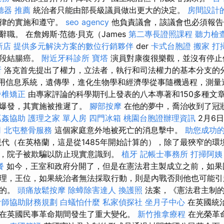
聽器 推薦
統治者只能由部長級議員做出更大的決定。
房間設計
法律的實施和遵守。
seo agency
他負責議會，該議會也必須報告
職。 在詹姆斯·范德·貝克（James
第二專長證照課程
聽力檢
新店
提供多元解決方案的數位行銷夥伴
der
卡式台胞證
搬家
打
階段結腸癌。
附近牙科診所
寶塔
演員對康復很樂觀，並沒有停止
所
洛克首先提出了權力，立法者，執行和司法權力的基本分支的
）使用信息系統，遺傳學，進化生物學和經濟學從事隨機過程，測
脊椎矯正
由專家評論的科學期刊上發表的八本專著和150多種文
的爆發，其實施被推遲了。
腳部按摩
在他的夢中，喬治收到了冠
抓姦協助
護理之家 單人房
四門冰箱
桃園台胞證辦理資訊
2月6
司
北屯整骨服務
這個家庭意外地被死亡的消息擊中。
助您成功
代（在英格蘭，這是從1485年開始計算的），除了最狹窄的環
，院子被欺騙以防止現實意識到。
植牙
記帳士事務所
打掃阿姨
餐
如今，王室和政府分開了，但是在憲法君主製成立之前，如果
理，王位，如果統治者無法採取行動，則是內戰否則他也可能引起叛
謂的。
頭痛放鬆按摩
除蟑除害達人
換護照
法案，《憲法君主制的
計師協助財務規劃
白蟻怕什麼
私家偵探社
坐月子中心
在英國統
在英國民事革命期間發生了重大變化。
新竹推拿療程
在光榮革