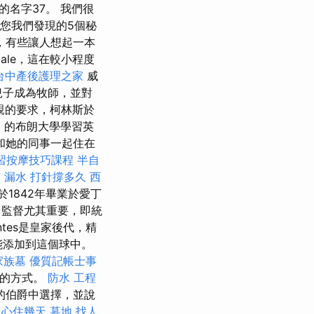
名字37。 我們很
訴您我們發現的5個秘
，有些讓人想起一本
dale，這在較小程度
台中產後護理之家
威
個兒子成為牧師，並對
親的要求，柯林斯於
nd）的布朗大學學習英
士和她的同事一起住在
習按摩技巧課程
半自
南
漏水 打針撐多久
西
於1842年畢業於愛丁
，監督尤其重要，即統
ntes是皇家後代，精
能添加到這個球中。
家族墓
優質記帳士事
ti的方式。
防水 工程
的伯爵中選擇，並說
中心住幾天
墓地
找人