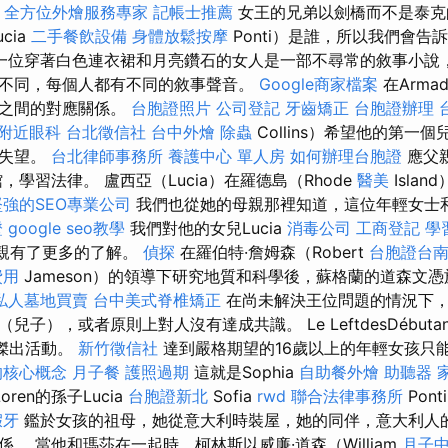
。
全方位外燴服務專家
記帳士推薦
女王的兄弟以劍橋而不是泰克的
cia
二手餐飲設備
身體放鬆按摩
Ponti）是誰，所以我們會告
一位穿著白色連衣裙和月亮鑽石的女人是一部不尋常的敘事小說
不同，每個人都有不同的敘事聲音。
Google商家檔案
在Arma
者之間的對應關係。
台胞證照片
公司登記
牙齒矯正
台胞證辦理
附近眼科
台北徵信社
台中外燴
除蟲
Collins）希望他的第一
到失望。
台北律師事務所
養護中心 單人房
如何辦理台胞證
應父
，學習法律。 盧西亞（Lucia）在羅德島（Rhode
醫美
Isla
強的SEO專業公司
我們也從她的​​母親那裡知道，這位年輕女
證
google seo教學
我們對他的女兒Lucia
消毒公司
工商登記
學
的母親有了更多的了解。
偵探
在羅伯特·詹姆森（Robert
台胞證台
費用
Jameson）的領導下研究地質和科學後，蘇格蘭的道森文憑
私人墓地買賣
台中美式脊椎矯正
在尚未解決王位問題的情況下
子），或者原則上對人沒有達成共識。 Le LeftdesDébuta
傑出活動。
新竹徵信社
達到嚴格期望的16歲以上的年輕女孩只
的核心概念
月子餐
護照過期
這就是Sophia
自助餐外燴
助聽器
oren的孫子Lucia
台胞證新北
Sofia
rwd
聯合法律事務所
Pon
假牙
鑑於女孩的祖母，她從意大利時裝屋，她的同伴，意大利人
。 當他和瑪莎在一起時，柯林斯以威廉·道森（William
月子