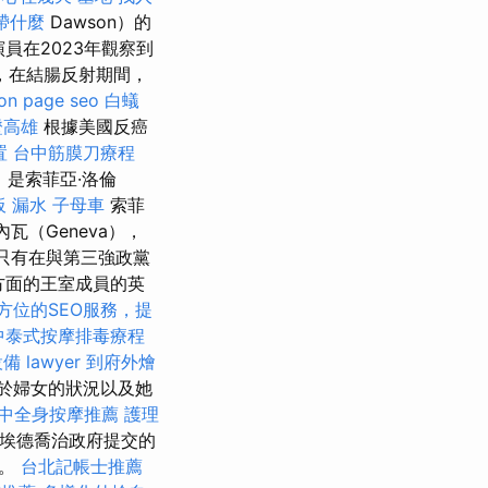
帶什麼
Dawson）的
員在2023年觀察到
，在結腸反射期間，
on page seo
白蟻
證高雄
根據美國反癌
置
台中筋膜刀療程
a）是索菲亞·洛倫
板 漏水
子母車
索菲
內瓦（Geneva），
黨只有在與第三強政黨
方面的王室成員的英
方位的SEO服務，提
中泰式按摩排毒療程
設備
lawyer
到府外燴
於婦女的狀況以及她
中全身按摩推薦
護理
埃德喬治政府提交的
識。
台北記帳士推薦