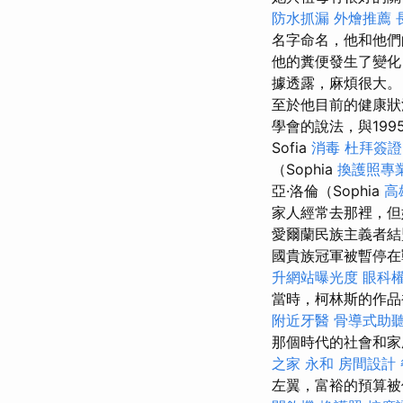
防水抓漏
外燴推薦
名字命名，他和他們
他的糞便發生了變化
據透露，麻煩很大
至於他目前的健康狀
學會的說法，與1995
Sofia
消毒
杜拜簽證
（Sophia
換護照專
亞·洛倫（Sophia
高
家人經常去那裡，
愛爾蘭民族主義者結
國貴族冠軍被暫停在戰爭中
升網站曝光度
眼科
當時，柯林斯的作品
附近牙醫
骨導式助
那個時代的社會和家
之家 永和
房間設計
左翼，富裕的預算被