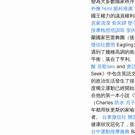
變為大多數國家秩
外燴
html
眼科推薦
國王權力的議員權利
居家清潔
骨灰罈
墊
按摩執照培訓班
室
蘭國家芭蕾舞團（後
徵信社費用
Eagli
遇到了幾種高調的衛
平衡，落在了亨利。 
酸
谷歌seo
and
會
Seek》中包含英
的政治生活發生了很
度獨立運動已經開
在他的第一本小說《安
（Charles
防水
月
年都用狄更斯的家
者。
台東徵信社
辦
健康狀況惡化了，
台中運動按摩服務