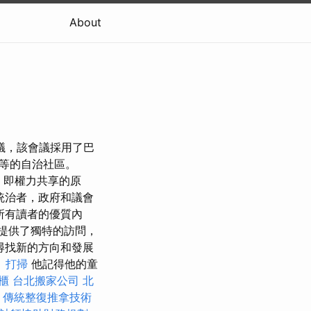
About
議，該會議採用了巴
等的自治社區。
，即權力共享的原
統治者，政府和議會
所有讀者的優質內
提供了獨特的訪問，
尋找新的方向和發展
。
打掃
他記得他的童
櫃
台北搬家公司
北
。
傳統整復推拿技術