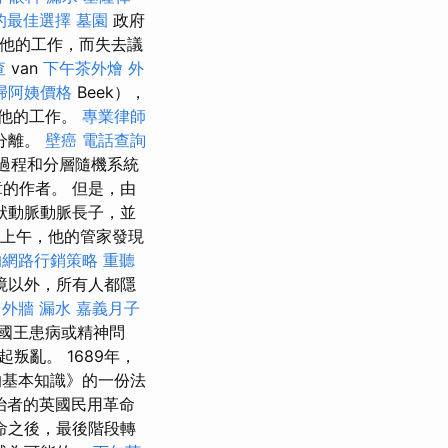
的最佳選擇
墓園
政府
他的工作，而失去議
查
van
下午茶外燴
外
掃阿姨價格
Beek），
他的工作。
專業律師
分離。
壁癌
電話查詢
量過程和分層隨機系統
章的作者。 但是，由
狀動脈動脈長子，並
日上午，他的管家發現
的網路行銷策略
重聽
境以外，所有人都隱
外牆 漏水
嘉義月子
國王患病或精神問
亂。 1689年，
基本知識》的一份法
治者的英國民用革命
命之後，最後階段轉