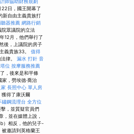
計師協助財務規劃
6月22日，國王開幕了
量的新自由主義貴族打
輔聽器推薦
網路行銷
上議院眾議院的立法
年12月，他們舉行了
然後，上議院的房子
主義貴族33。
值得
的法律。
漏水 打針
音
塔位
按摩服務推薦
束了，後來是和平條
國家，勞埃德·喬治
之家
長照中心 單人房
y）獲得了康沃爾
不鏽鋼流理台
全方位
襲擊，並質疑官員們
章，並在媒體上說，
b）相反，他的兒子-
s），被邀請到英格蘭王