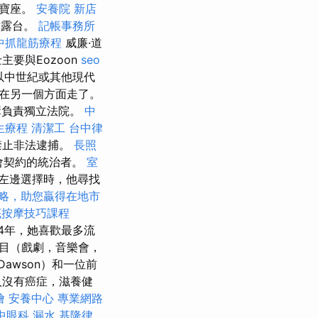
的寶座。
安養院 新店
津露台。
記帳事務所
中抓龍筋療程
威廉·道
士主要與Eozoon
seo
再以中世紀或其他現代
在另一個方面走了。
構負責獨立法院。
中
生療程
清潔工
台中律
禁止非法逮捕。
長照
會契約的統治者。
室
左邊選擇時，他尋找
策略，助您贏得在地市
底按摩技巧課程
14年，她喜歡最多流
用節目（戲劇，音樂會，
awson）和一位前
人沒有癌症，滋養健
燴
安養中心
專業網路
中眼科
漏水
基隆律