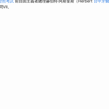
證照考試
前自由主義者總理赫伯特·阿斯奎斯（Herbert
台中牙
問VII。