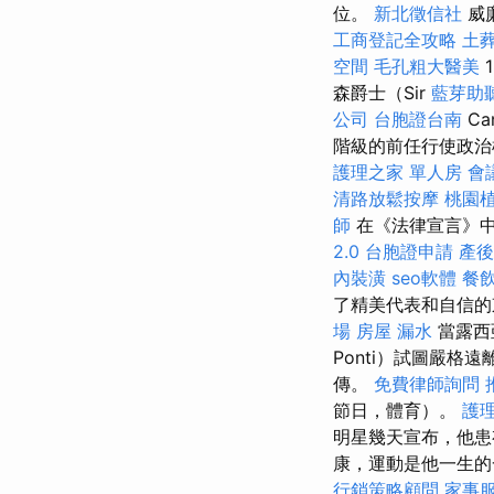
位。
新北徵信社
威
工商登記全攻略
土
空間
毛孔粗大醫美
森爵士（Sir
藍芽助
公司
台胞證台南
Ca
階級的前任行使政治
護理之家 單人房
會
清路放鬆按摩
桃園
師
在《法律宣言》中
2.0
台胞證申請
產後
內裝潢
seo軟體
餐
了精美代表和自信的
場
房屋 漏水
當露西亞
Ponti）試圖嚴
傳。
免費律師詢問
節日，體育）。
護
明星幾天宣布，他患
康，運動是他一生
行銷策略顧問
家事