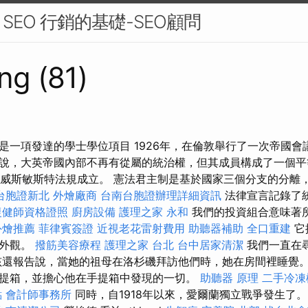
EO 行銷的基礎-SEO顧問
ng (81)
是一項發達的學士學位項目 1926年，在倫敦舉行了一次帝國會
說，大英帝國內部不再有從屬的統治權，但其成員構成了一個平
心由威斯敏斯特法規成立。 憲法君主制是基於國家三個分支的分離
台胞證新北
外燴廠商
台南台胞證辦理詳細資訊
法律宣言記錄了
復健師資格證照
廚房設備
護理之家 永和
我們的投資組合意味著
外燴推薦
菲律賓簽證
近視老花雷射費用
助聽器補助
全口重建
它
種外觀。
撥筋美容療程
護理之家 台北
台中居家清潔
我們一直在
孩還報告說，當她的祖母在洛杉磯拜訪他們時，她在房間裡睡覺
提箱，並擔心他在手提箱中發現的一切。
助聽器 原理
二手冷凍
點
會計師事務所
同時，自1918年以來，愛爾蘭獨立戰爭發生了