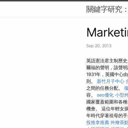
關鍵字研究：S
Marketi
Sep 20, 2013
英語憲法君主制歷史
爾福的聲明，該聲明
1931年，英國中
則。
新竹月子中心
之間的任務分配。
容。
seo優化
小型
國家覆蓋範圍和各
機會。 這位年輕女
年時代穿著祖母的手
投推拿推薦
外燴茶