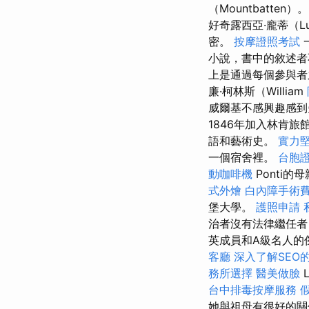
（Mountbatten）
好奇露西亞·龐蒂（Lu
密。
按摩證照考試
小說，書中的敘述者
上是通過每個參與
廉·柯林斯（William
威爾基不感興趣感
1846年加入林肯旅館
語和藝術史。
實力堅
一個宿舍裡。
台胞
動咖啡機
Ponti
式外燴
白內障手術
堡大學。
護照申請
治者沒有法律繼任者（兒
英成員和A級名人的
客廳
深入了解SEO
務所選擇
醫美做臉
L
台中排毒按摩服務
她與祖母有很好的關係