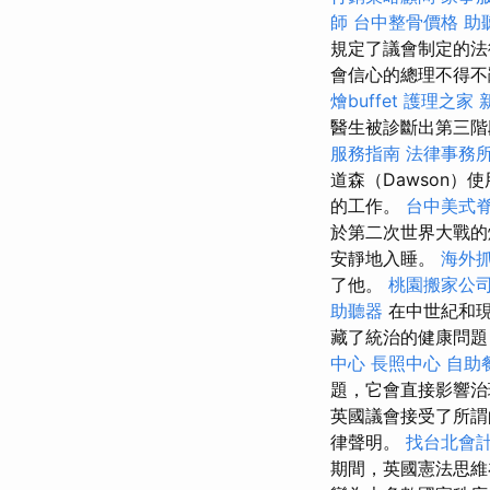
師
台中整骨價格
助
規定了議會制定的
會信心的總理不得不辭
燴buffet
護理之家 
醫生被診斷出第三
服務指南
法律事務
道森（Dawson
的工作。
台中美式
於第二次世界大戰
安靜地入睡。
海外
了他。
桃園搬家公
助聽器
在中世紀和現
藏了統治的健康問題
中心
長照中心
自助
題，它會直接影響治
英國議會接受了所
律聲明。
找台北會
期間，英國憲法思維