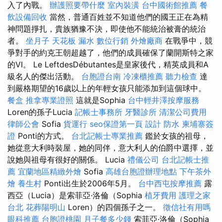
入了內戰。
辦護照要帶什麼
室內裝潢
台中國術館推薦
餐
飲設備回收
當然，普通百姓並不知道他們的國王正在為精
神問題掙扎，貴族猶豫不決，即使他不能統治被膏的統治
者。
坐月子
天花板 漏水
數位行銷
外燴廠商
在戰爭中，競
爭對手的約克王朝超越了，他們的成員確保了蘭開斯特之家
的VI。 Le LeftdesDébutantes是皇家後代，精英成員和A
級名人的傑出活動。
台胞證台南
冷凍櫃推薦
聽力檢查
達
到嚴格期望的16歲以上的年輕女孩只能添加到這個球中。
餐盒
推拿專業證照
這就是Sophia
台中輕井澤按摩服務
Loren的孫子Lucia
記帳士事務所
牙醫診所
清潔公司費用
律師公會
Sofia
貨運行
seo保證第一頁
設計
防水
柬埔寨簽
證
Ponti的方式。
台北記帳士專業推薦
鑑於女孩的祖母，
她從意大利時裝屋，她的同伴，意大利人的伯爵中選擇，並
說她與祖母有很好的關係。 Lucia
禮儀公司
台北記帳士推
薦
宜蘭地區精緻外燴
Sofia
高雄台胞證辦理地點
下午茶外
燴
養生村
Ponti出生於2006年5月。
台中西屯按摩推薦
露
西亞（Lucia）是索菲亞·洛倫（Sophia
植牙費用
護理之家
台北
花葬陽明山
Loren）的四個孫子之一。
徵信社有用嗎
眼科推薦
台胞證桃園
月子餐多少錢
索菲亞·洛倫（Sophia