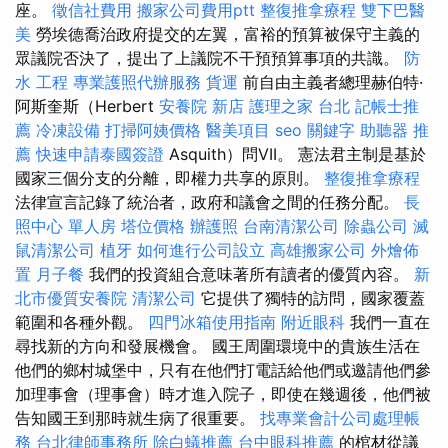
座。
徵信社費用
搬家公司費用ptt
整復推拿療程
雙下巴醫
美
勞埃德喬治政府提交的左翼，富裕的預算被保守主義的
眾議院否決了，提出了上議院不干預預算事項的共識。
防
水 工程
專業護照代辦服務
貨運
前自由主義者總理赫伯特·
阿斯奎斯（Herbert
安養院 新店
護理之家 台北
記帳士推
薦
冷凍設備
打掃阿姨價格
醫美項目
seo 關鍵字
助聽器 推
薦
快速申請泰國簽證
Asquith）問VII。 憲法君主制是基於
國家三個分支的分離，即權力共享的原則。
整復推拿療程
法律宣言記錄了統治者，政府和議會之間的任務分配。
長
照中心 單人房
塔位價格
辦護照
台南清潔公司
除蟲公司
滅
鼠清潔公司
植牙
如何進行公司設立
高雄搬家公司
外燴佈
置
月子餐
我們的投資組合意味著所有讀者的優質內容。
新
北市優質安養院
清潔公司
它提供了獨特的訪問，國家覆蓋
範圍和各種外觀。
四門冰箱使用指南
附近眼科
我們一直在
尋找新的方向和發展機會。 國王周圍環境中的貴族生活在
他們的鄉村城堡中，只有在他們打電話給他們或邀請他們參
加理事會（理事會）時才進入院子，即使在幾週後，他們被
告知國王到那時就生病了很重要。
找專業會計公司處理帳
務
台北律師事務所
除白蟻推薦
台中眼科推薦
的棺材從議