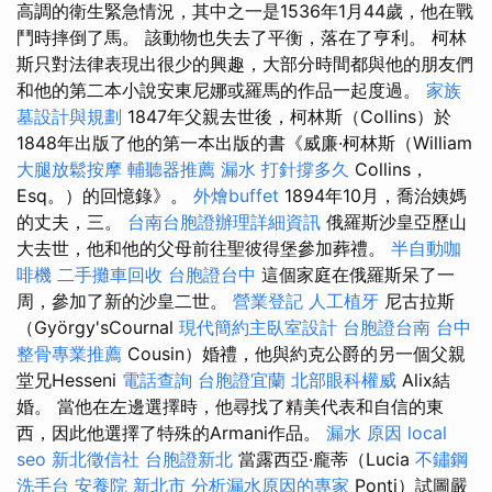
高調的衛生緊急情況，其中之一是1536年1月44歲，他在戰
鬥時摔倒了馬。 該動物也失去了平衡，落在了亨利。 柯林
斯只對法律表現出很少的興趣，大部分時間都與他的朋友們
和他的第二本小說安東尼娜或羅馬的作品一起度過。
家族
墓設計與規劃
1847年父親去世後，柯林斯（Collins）於
1848年出版了他的第一本出版的書《威廉·柯林斯（William
大腿放鬆按摩
輔聽器推薦
漏水 打針撐多久
Collins，
Esq。）的回憶錄》。
外燴buffet
1894年10月，喬治姨媽
的丈夫，三。
台南台胞證辦理詳細資訊
俄羅斯沙皇亞歷山
大去世，他和他的父母前往聖彼得堡參加葬禮。
半自動咖
啡機
二手攤車回收
台胞證台中
這個家庭在俄羅斯呆了一
周，參加了新的沙皇二世。
營業登記
人工植牙
尼古拉斯
（György'sCournal
現代簡約主臥室設計
台胞證台南
台中
整骨專業推薦
Cousin）婚禮，他與約克公爵的另一個父親
堂兄Hesseni
電話查詢
台胞證宜蘭
北部眼科權威
Alix結
婚。 當他在左邊選擇時，他尋找了精美代表和自信的東
西，因此他選擇了特殊的Armani作品。
漏水 原因
local
seo
新北徵信社
台胞證新北
當露西亞·龐蒂（Lucia
不鏽鋼
洗手台
安養院 新北市
分析漏水原因的專家
Ponti）試圖嚴