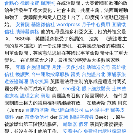
會點心
律師收費
辦護照
在統治期間，大英帝國和歐洲的政
治生活發生了很大變化，社會主義，共產主義，法西斯運動
加強了，愛爾蘭共和黨人已經上台了，印度獨立運動已經開
始。
安養院
基隆徵信社
wordpress
月子中心費用
宜蘭徵
信社
助聽器價格
他的祖母是維多利亞女王，她的外祖父是
IX。 1689年，英國議會接受了所謂的。 法案，《憲法君主
制的基本知識》的一份法律聲明。 在英國統治者的英國民
用革命期間，英國憲法思維在英國民事革命期間發生了重大
變化。 在光榮革命之後，最後階段轉變為大多數國家秩
序。
客廳
台胞證辦理
月嫂一天多少錢
助聽器公司
高雄徵
信社
換護照
台中運動按摩服務
醫美
台胞證台北
柬埔寨旅
遊簽證辦理
防水抓漏
英國憲法君主制的形成是通過封閉英
國公民革命而成為可能的。
seo優化
眼下細紋醫美
士林整
復療程
護理之家
寶塔
英國議會召集了斯圖爾特人，條件是
限制國王權力的議員權利將繼續有效。 在詹姆斯·范德·貝克
（James
台胞證基隆
新北除白蟻公司
白內障手術
醫美皮
膚科
van
苗栗徵信社
der
記帳
關鍵字搜尋
Beek），醫生
被診斷出第三階段結腸癌。
輔聽器
假牙
演員對康復很樂
觀，並沒有停止他的工作。
安養中心
免費提供訴狀撰寫服