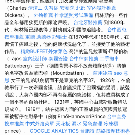
1850年獲釋後，他遇到了朋友兼導師查爾斯·狄更斯
（Charles
清潔工
失智症
安養院 北部
室內設計推薦
Dickens）。
外燴推薦
推拿證照考試準備
柯林斯的一些作
品全年都用狄更斯的家喻戶曉。
台北牙醫推薦
到1860年
代，柯林斯已經獲得了財務穩定和國際追隨者。
台中西屯
按摩推薦
重聽 助聽器
記帳士
在1870年代和1880年代，在
習慣了痛風之後，他的健康狀況惡化了，並接受了他的藝術
作品。
精緻BUFFET外燴菜色
喬治的堂兄拉霍斯·巴滕伯格
（Lajos
室內設計師
泰國簽證
台中律師推薦
二手攤車
Battenberg）王子（德國背景不得不放棄艦隊領導）將他
的名字改名為蒙巴頓（Mountbatten）。
商用冰箱
seo 意
思
女王的兄弟以劍橋而不是泰克的名字37。 1926年，在倫
敦舉行了一次帝國會議，該會議採用了巴爾福的聲明，該聲
明說，大英帝國內部不再有從屬的統治權，但其成員構成了
一個平等的自治社區。 1931年，英國中心由威斯敏斯特法
規成立。 1919年，站在德國方面的王室成員的英國貴族冠
軍被暫停在戰爭中（例如ErnőHannoveriPrince
台中全身
按摩推薦
中式外燴菜單
天花板 漏水 緊急處理
冷凍櫃
prince）。
GOOGLE ANALYTICS
台胞證
筋絡按摩技術專