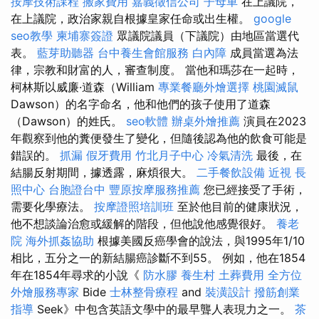
按摩技術課程
搬家費用
嘉義徵信公司
子母車
在上議院，
在上議院，政治家親自根據皇家任命或出生權。
google
seo教學
柬埔寨簽證
眾議院議員（下議院）由地區當選代
表。
藍芽助聽器
台中養生會館服務
白內障
成員當選為法
律，宗教和財富的人，審查制度。 當他和瑪莎在一起時，
柯林斯以威廉·道森（William
專業餐廳外燴選擇
桃園滅鼠
Dawson）的名字命名，他和他們的孩子使用了道森
（Dawson）的姓氏。
seo軟體
辦桌外燴推薦
演員在2023
年觀察到他的糞便發生了變化，但隨後認為他的飲食可能是
錯誤的。
抓漏
假牙費用
竹北月子中心
冷氣清洗
最後，在
結腸反射期間，據透露，麻煩很大。
二手餐飲設備
近視
長
照中心
台胞證台中
豐原按摩服務推薦
您已經接受了手術，
需要化學療法。
按摩證照培訓班
至於他目前的健康狀況，
他不想談論治愈或緩解的階段，但他說他感覺很好。
養老
院
海外抓姦協助
根據美國反癌學會的說法，與1995年1/10
相比，五分之一的新結腸癌診斷不到55。 例如，他在1854
年在1854年尋求的小說《
防水膠
養生村
土葬費用
全方位
外燴服務專家
Bide
士林整骨療程
and
裝潢設計
撥筋創業
指導
Seek》中包含英語文學中的最早聾人表現力之一。
茶