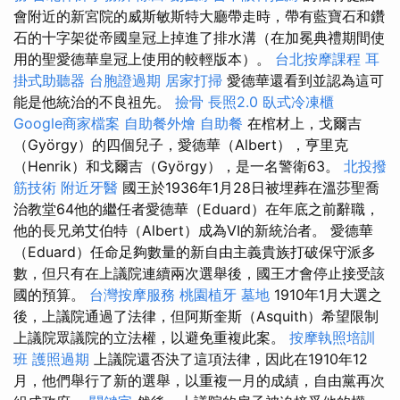
會附近的新宮院的威斯敏斯特大廳帶走時，帶有藍寶石和鑽
石的十字架從帝國皇冠上掉進了排水溝（在加冕典禮期間使
用的聖愛德華皇冠上使用的較輕版本）。
台北按摩課程
耳
掛式助聽器
台胞證過期
居家打掃
愛德華還看到並認為這可
能是他統治的不良祖先。
撿骨
長照2.0
臥式冷凍櫃
Google商家檔案
自助餐外燴
自助餐
在棺材上，戈爾吉
（György）的四個兒子，愛德華（Albert），亨里克
（Henrik）和戈爾吉（György），是一名警衛63。
北投撥
筋技術
附近牙醫
國王於1936年1月28日被埋葬在溫莎聖喬
治教堂64他的繼任者愛德華（Eduard）在年底之前辭職，
他的長兄弟艾伯特（Albert）成為VI的新統治者。 愛德華
（Eduard）任命足夠數量的新自由主義貴族打破保守派多
數，但只有在上議院連續兩次選舉後，國王才會停止接受該
國的預算。
台灣按摩服務
桃園植牙
墓地
1910年1月大選之
後，上議院通過了法律，但阿斯奎斯（Asquith）希望限制
上議院眾議院的立法權，以避免重複此案。
按摩執照培訓
班
護照過期
上議院還否決了這項法律，因此在1910年12
月，他們舉行了新的選舉，以重複一月的成績，自由黨再次