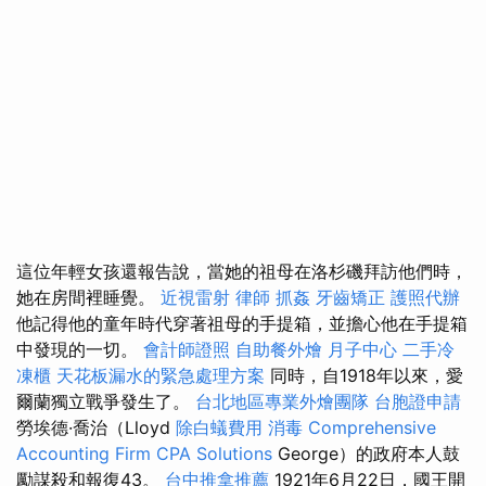
這位年輕女孩還報告說，當她的祖母在洛杉磯拜訪他們時，
她在房間裡睡覺。
近視雷射
律師
抓姦
牙齒矯正
護照代辦
他記得他的童年時代穿著祖母的手提箱，並擔心他在手提箱
中發現的一切。
會計師證照
自助餐外燴
月子中心
二手冷
凍櫃
天花板漏水的緊急處理方案
同時，自1918年以來，愛
爾蘭獨立戰爭發生了。
台北地區專業外燴團隊
台胞證申請
勞埃德·喬治（Lloyd
除白蟻費用
消毒
Comprehensive
Accounting Firm CPA Solutions
George）的政府本人鼓
勵謀殺和報復43。
台中推拿推薦
1921年6月22日，國王開