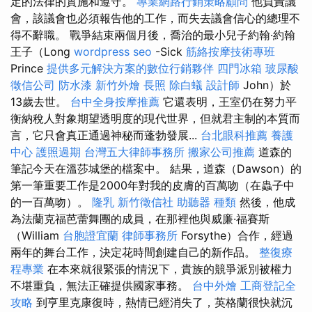
定的法律的實施和遵守。
專業網路行銷策略顧問
他負責議
會，該議會也必須報告他的工作，而失去議會信心的總理不
得不辭職。 戰爭結束兩個月後，喬治的最小兒子約翰·約翰
王子（Long
wordpress seo
-Sick
筋絡按摩技術專班
Prince
提供多元解決方案的數位行銷夥伴
四門冰箱
玻尿酸
徵信公司
防水漆
新竹外燴
長照
除白蟻
設計師
John）於
13歲去世。
台中全身按摩推薦
它還表明，王室仍在努力平
衡納稅人對象期望透明度的現代世界，但就君主制的本質而
言，它只會真正通過神秘而蓬勃發展...
台北眼科推薦
養護
中心
護照過期
台灣五大律師事務所
搬家公司推薦
道森的
筆記今天在溫莎城堡的檔案中。 結果，道森（Dawson）的
第一筆重要工作是2000年對我的皮膚的百萬吻（在蟲子中
的一百萬吻）。
隆乳
新竹徵信社
助聽器 種類
然後，他成
為法蘭克福芭蕾舞團的成員，在那裡他與威廉·福賽斯
（William
台胞證宜蘭
律師事務所
Forsythe）合作，經過
兩年的舞台工作，決定花時間創建自己的新作品。
整復療
程專業
在本來就很緊張的情況下，貴族的競爭派別被權力
不堪重負，無法正確提供國家事務。
台中外燴
工商登記全
攻略
到亨里克康復時，熱情已經消失了，英格蘭很快就沉