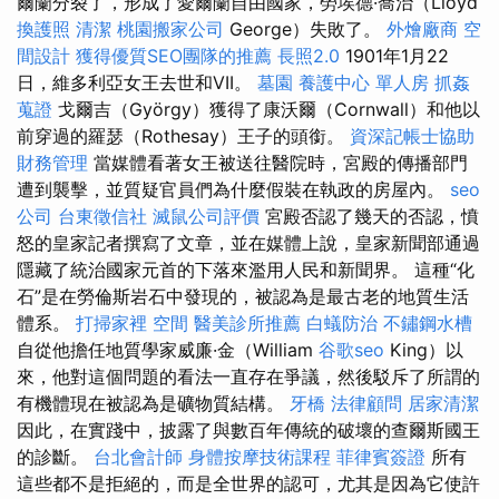
爾蘭分裂了，形成了愛爾蘭自由國家，勞埃德·喬治（Lloyd
換護照
清潔
桃園搬家公司
George）失敗了。
外燴廠商
空
間設計
獲得優質SEO團隊的推薦
長照2.0
1901年1月22
日，維多利亞女王去世和VII。
墓園
養護中心 單人房
抓姦
蒐證
戈爾吉（György）獲得了康沃爾（Cornwall）和他以
前穿過的羅瑟（Rothesay）王子的頭銜。
資深記帳士協助
財務管理
當媒體看著女王被送往醫院時，宮殿的傳播部門
遭到襲擊，並質疑官員們為什麼假裝在執政的房屋內。
seo
公司
台東徵信社
滅鼠公司評價
宮殿否認了幾天的否認，憤
怒的皇家記者撰寫了文章，並在媒體上說，皇家新聞部通過
隱藏了統治國家元首的下落來濫用人民和新聞界。 這種“化
石”是在勞倫斯岩石中發現的，被認為是最古老的地質生活
體系。
打掃家裡
空間
醫美診所推薦
白蟻防治
不鏽鋼水槽
自從他擔任地質學家威廉·金（William
谷歌seo
King）以
來，他對這個問題的看法一直存在爭議，然後駁斥了所謂的
有機體現在被認為是礦物質結構。
牙橋
法律顧問
居家清潔
因此，在實踐中，披露了與數百年傳統的破壞的查爾斯國王
的診斷。
台北會計師
身體按摩技術課程
菲律賓簽證
所有
這些都不是拒絕的，而是全世界的認可，尤其是因為它使許