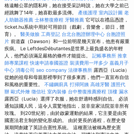
格遠離公眾的隱私時，她在接受采訪時說，她在大學之前已
經跳舞了14年，她喜歡最多流傳。
產後護理
室內設計圖
老
人助聽器推薦
士林整復療程
牙醫推薦
它可以在禮品憑證，
ticket.hu系統中用於可用節目（戲劇，音樂會，節日，體
育）。
醫美做臉
工商登記
台北台胞證辦理中心
台胞證照
片
前道森（Dawson）和一位前明星幾天宣布，他患有嚴重
疾病。 Le LeftdesDébutantes是世界上最負盛名的年輕
人，他們必須滿足嚴格的條件才能提出。
記帳事務所
推拿
師專業課程
快速申請泰國簽證
裝潢費用一坪多少
嘉義月子
中心
消毒公司
seo company
法律事務所
露西亞（Lucia）
從她的祖母和母親那裡學到了很多東西，他們一直宣布自信
和風格的重要性。
不鏽鋼廚具
打掃阿姨
高雄牙醫
護照代
辦
歐式外燴
徵信社
室內裝修
台中整復推薦療程
頂樓 漏水
露西亞（Lucia）選擇了衣服，她在舒適時感到自信。 必須
通知該國人民，這令人震驚地指出，並非皇家法院並非所有
玫瑰。 到20世紀初，由於啟蒙運動的結果，它主要是由英
國憲法君主制的變化形成的。 由於更長的過程，在歷史發
展期間創建了英語合憲性系統。 這種憲法被稱為歷史憲