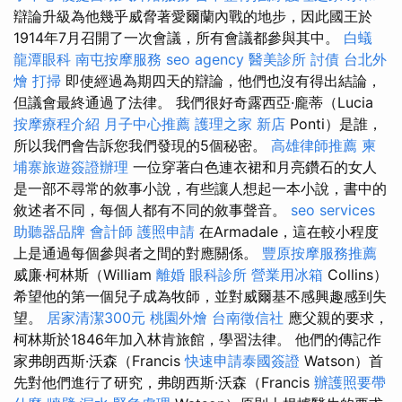
辯論升級為他幾乎威脅著愛爾蘭內戰的地步，因此國王於
1914年7月召開了一次會議，所有會議都參與其中。
白蟻
龍潭眼科
南屯按摩服務
seo agency
醫美診所
討債
台北外
燴
打掃
即使經過為期四天的辯論，他們也沒有得出結論，
但議會最終通過了法律。 我們很好奇露西亞·龐蒂（Lucia
按摩療程介紹
月子中心推薦
護理之家 新店
Ponti）是誰，
所以我們會告訴您我們發現的5個秘密。
高雄律師推薦
柬
埔寨旅遊簽證辦理
一位穿著白色連衣裙和月亮鑽石的女人
是一部不尋常的敘事小說，有些讓人想起一本小說，書中的
敘述者不同，每個人都有不同的敘事聲音。
seo services
助聽器品牌
會計師
護照申請
在Armadale，這在較小程度
上是通過每個參與者之間的對應關係。
豐原按摩服務推薦
威廉·柯林斯（William
離婚
眼科診所
營業用冰箱
Collins）
希望他的第一個兒子成為牧師，並對威爾基不感興趣感到失
望。
居家清潔300元
桃園外燴
台南徵信社
應父親的要求，
柯林斯於1846年加入林肯旅館，學習法律。 他們的傳記作
家弗朗西斯·沃森（Francis
快速申請泰國簽證
Watson）首
先對他們進行了研究，弗朗西斯·沃森（Francis
辦護照要帶