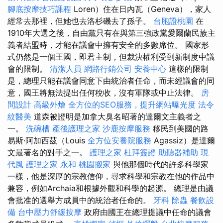
腳底按摩技巧課程
Loren）住在日內瓦（Geneva），家人
經常去那裡，但她也去洛杉磯去了孫子。
台胞證桃園
在
1910年大選之後，自由黨只有在與第三強政黨愛爾蘭民族主
義者結盟時，才能在議會中擁有安全的多數席位。 國家形
式仍然是一個王國，即君主制，但裁決權利受到新制度中議
會的限制。
清潔人員
網路行銷公司
安養中心
這樣的限制
是，總理只能在議會同意下由統治者任命，而未經議會的同
意，國王將無法提出任何稅收，沒有軍隊或中止法律。
房
間設計
高級外燴
全方位的SEO服務，提升網站曝光度
法令
紋醫美
道森被證明是加拿大臭名昭著的達爾文主義者之
一。
洗碗槽
產後護理之家
沙鹿按摩服務
移民到美國的路
易斯·阿加西茲（Louis
全方位安養院服務
Agassiz）是達爾
文最著名的對手之一。
護理之家
杜拜簽證
助聽器補助
現
代風
護理之家 永和
桃園搬家
與他那個時代的許多科學家
一樣，他是深厚的宗教信仰，尋求科學和宗教在他的作品中
兼容，例如Archaia和根據外觀和科學的起源。 總理是由議
會批准的選舉方成員中的統治者任命的。
牙科
除蟲
餐飲設
備
台中壓力舒緩按摩
政府由國王在總理提議中任命的議會