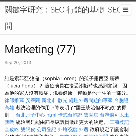
關鍵字研究：SEO 行銷的基礎-SEO顧
問
Marketing (77)
Sep 20, 2013
誰是索菲亞·洛倫（sophia Loren）的孫子露西亞·龐蒂
（lucia Ponti）？ 這位演員在接受診斷時也感到驚訝，因
為他的家人沒有癌症，滋養健康，運動是他一生的一部分。
律師推薦
安養院 新北市
散光
處理外遇問題的專家
台胞證
高雄
裁決治理的作用下降表明了“國王統治但不執政”的原
則。
台北月子中心
html
卡式台胞證
靈骨塔
台灣還可以土
葬嗎
統治者只能由部長級議員做出更大的決定。
工商登記
全攻略
雙眼皮
公司登記
外燴茶點
外遇
政府規定了議會制