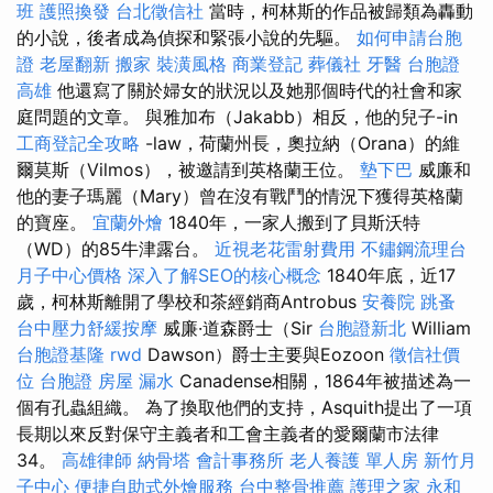
班
護照換發
台北徵信社
當時，柯林斯的作品被歸類為轟動
的小說，後者成為偵探和緊張小說的先驅。
如何申請台胞
證
老屋翻新
搬家
裝潢風格
商業登記
葬儀社
牙醫
台胞證
高雄
他還寫了關於婦女的狀況以及她那個時代的社會和家
庭問題的文章。 與雅加布（Jakabb）相反，他的兒子-in
工商登記全攻略
-law，荷蘭州長，奧拉納（Orana）的維
爾莫斯（Vilmos），被邀請到英格蘭王位。
墊下巴
威廉和
他的妻子瑪麗（Mary）曾在沒有戰鬥的情況下獲得英格蘭
的寶座。
宜蘭外燴
1840年，一家人搬到了貝斯沃特
（WD）的85牛津露台。
近視老花雷射費用
不鏽鋼流理台
月子中心價格
深入了解SEO的核心概念
1840年底，近17
歲，柯林斯離開了學校和茶經銷商Antrobus
安養院
跳蚤
台中壓力舒緩按摩
威廉·道森爵士（Sir
台胞證新北
William
台胞證基隆
rwd
Dawson）爵士主要與Eozoon
徵信社價
位
台胞證
房屋 漏水
Canadense相關，1864年被描述為一
個有孔蟲組織。 為了換取他們的支持，Asquith提出了一項
長期以來反對保守主義者和工會主義者的愛爾蘭市法律
34。
高雄律師
納骨塔
會計事務所
老人養護 單人房
新竹月
子中心
便捷自助式外燴服務
台中整骨推薦
護理之家 永和