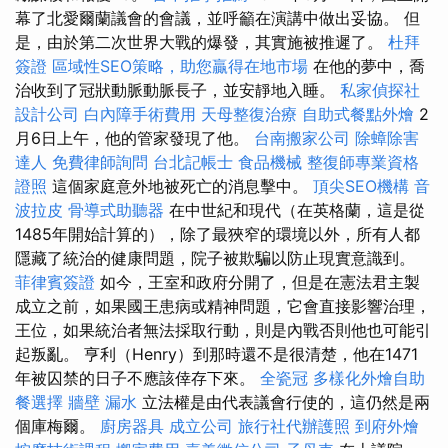
幕了北愛爾蘭議會的會議，並呼籲在演講中做出妥協。 但
是，由於第二次世界大戰的爆發，其實施被推遲了。
杜拜
簽證
區域性SEO策略，助您贏得在地市場
在他的夢中，喬
治收到了冠狀動脈動脈長子，並安靜地入睡。
私家偵探社
設計公司
白內障手術費用
天母整復治療
自助式餐點外燴
2
月6日上午，他的管家發現了他。
台南搬家公司
除蟑除害
達人
免費律師詢問
台北記帳士
食品機械
整復師專業資格
證照
這個家庭意外地被死亡的消息擊中。
頂尖SEO機構
音
波拉皮
骨導式助聽器
在中世紀和現代（在英格蘭，這是從
1485年開始計算的），除了最狹窄的環境以外，所有人都
隱藏了統治的健康問題，院子被欺騙以防止現實意識到。
菲律賓簽證
如今，王室和政府分開了，但是在憲法君主製
成立之前，如果國王患病或精神問題，它會直接影響治理，
王位，如果統治者無法採取行動，則是內戰否則他也可能引
起叛亂。 亨利（Henry）到那時還不是很清楚，他在1471
年被囚禁的日子不應該倖存下來。
全瓷冠
多樣化外燴自助
餐選擇
牆壁 漏水
立法權是由代表議會行使的，這仍然是兩
個庫梅爾。
廚房器具
成立公司
旅行社代辦護照
到府外燴