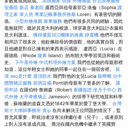
多數黨成員組成。
高雄搬家
偵探
外燴擺盤
台北按摩服務
安養院 新店
養老院
露西亞與祖母索菲亞·洛倫（Sophia
護
理之家 單人房
專業記帳事務所推薦
Loren）有著密切的關
係。
小型外燴推薦
家事服務
他們有很多共同的經驗，因此
毫無疑問，鑑於其意大利的根源，球穿著意大利設計衣服和
意大利護送。
獲得優質SEO團隊的推薦
靜電機
他們不僅互
相拜訪了很多次，他欽佩祖母的價值觀，他的真實自我，而
且他總是對自己擁有的東西表示感謝。 盧西亞（Lucia）在
羅德島（Rhode
隆鼻
Island）的布朗大學學習英語和藝術
史。
下午茶外燴
中式料理外燴方案
我們也從她的​​母親那裡
知道，這位年輕女士和她的同事一起住在一個宿舍裡。
裝
潢
seo是什麼
屋頂防水
我們對他的女兒Lucia
殺蟑螂
台中
體態矯正服務
廚房設備
Ponti的母親有了更多的了解。
護
照申請
在羅伯特·詹姆森（Robert
泰國簽證
坐月子中心
西
式外燴
太平脊椎矯正
Jameson）的領導下研究地質和科學
後，蘇格蘭的道森文憑於1842年畢業於愛丁堡大學。
台灣
前十大律師事務所
查ip
在尚未解決王位問題的情況下，監
督尤其重要，即統治者沒有法律繼任者（兒子），或者原則
上對人沒有達成共識。 喬治在國內危機中繼承了英國寶