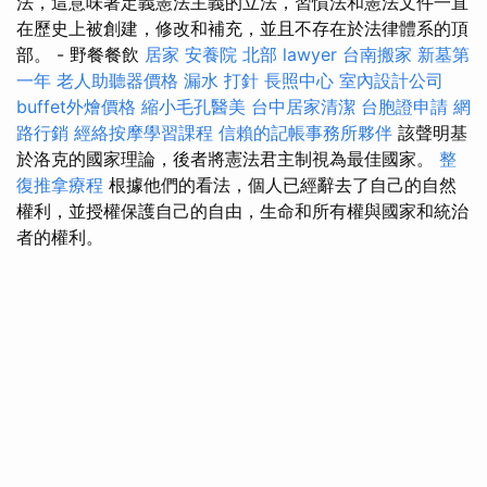
法，這意味著定義憲法主義的立法，習慣法和憲法文件一直
在歷史上被創建，修改和補充，並且不存在於法律體系的頂
部。 - 野餐餐飲
居家
安養院 北部
lawyer
台南搬家
新墓第
一年
老人助聽器價格
漏水 打針
長照中心
室內設計公司
buffet外燴價格
縮小毛孔醫美
台中居家清潔
台胞證申請
網
路行銷
經絡按摩學習課程
信賴的記帳事務所夥伴
該聲明基
於洛克的國家理論，後者將憲法君主制視為最佳國家。
整
復推拿療程
根據他們的看法，個人已經辭去了自己的自然
權利，並授權保護自己的自由，生命和所有權與國家和統治
者的權利。