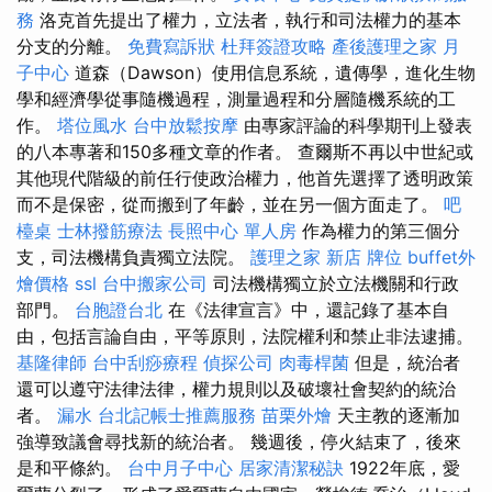
務
洛克首先提出了權力，立法者，執行和司法權力的基本
分支的分離。
免費寫訴狀
杜拜簽證攻略
產後護理之家 月
子中心
道森（Dawson）使用信息系統，遺傳學，進化生物
學和經濟學從事隨機過程，測量過程和分層隨機系統的工
作。
塔位風水
台中放鬆按摩
由專家評論的科學期刊上發表
的八本專著和150多種文章的作者。 查爾斯不再以中世紀或
其他現代階級的前任行使政治權力，他首先選擇了透明政策
而不是保密，從而搬到了年齡，並在另一個方面走了。
吧
檯桌
士林撥筋療法
長照中心 單人房
作為權力的第三個分
支，司法機構負責獨立法院。
護理之家 新店
牌位
buffet外
燴價格
ssl
台中搬家公司
司法機構獨立於立法機關和行政
部門。
台胞證台北
在《法律宣言》中，還記錄了基本自
由，包括言論自由，平等原則，法院權利和禁止非法逮捕。
基隆律師
台中刮痧療程
偵探公司
肉毒桿菌
但是，統治者
還可以遵守法律法律，權力規則以及破壞社會契約的統治
者。
漏水
台北記帳士推薦服務
苗栗外燴
天主教的逐漸加
強導致議會尋找新的統治者。 幾週後，停火結束了，後來
是和平條約。
台中月子中心
居家清潔秘訣
1922年底，愛