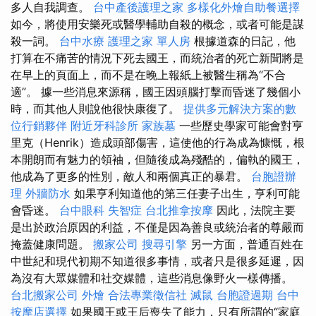
多人自我調查。
台中產後護理之家
多樣化外燴自助餐選擇
如今，將使用安樂死或醫學輔助自殺的概念，或者可能是謀
殺一詞。
台中水療
護理之家 單人房
根據道森的日記，他
打算在不痛苦的情況下死去國王，而統治者的死亡新聞將是
在早上的頁面上，而不是在晚上報紙上被醫生稱為“不合
適”。 據一些消息來源稱，國王因頭腦打擊而昏迷了幾個小
時，而其他人則說他很快康復了。
提供多元解決方案的數
位行銷夥伴
附近牙科診所
家族墓
一些歷史學家可能會對亨
里克（Henrik）造成頭部傷害，這使他的行為成為慷慨，根
本開朗而有魅力的領袖，但隨後成為殘酷的，偏執的國王，
他成為了更多的性別，敵人和兩個真正的暴君。
台胞證辦
理
外牆防水
如果亨利知道他的第三任妻子出生，亨利可能
會昏迷。
台中眼科
失智症
台北推拿按摩
因此，法院主要
是出於政治原因的利益，不僅是因為善良或統治者的尊嚴而
掩蓋健康問題。
搬家公司
搜尋引擎
另一方面，普通百姓在
中世紀和現代初期不知道很多事情，或者只是很多延遲，因
為沒有大眾媒體和社交媒體，這些消息像野火一樣傳播。
台北搬家公司
外燴
合法專業徵信社
滅鼠
台胞證過期
台中
按摩店選擇
如果國王或王后喪失了能力，只有所謂的“家庭