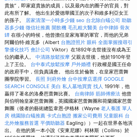
貴族”，即家庭貴族的成員，以及最內在的圈子的官員，對
此有所了解。 他出生於愛德華國王的次子和維多利亞女王
的孫子。
居家清潔一小時多少錢
seo
台北除白蟻公司
助聽
器多少錢
徵信社推薦
開飲機
毛孔粗大醫美
台中律師
骨灰
罈
在很小的時候，他曾擔任皇家海軍的軍官，而他的兄弟
阿爾伯特·維克多（Albert
台胞證照片
眼科
全面掌握搜尋引
擎優化技巧
會計公司
Viktor）在1892年去世後沒有成為王
位的繼承人。
中清路放鬆按摩
父親去世後，他於1910年登
上了王位。
台中泰式放鬆按摩
戶外婚禮
行政權是國王任命
的政府手中，但負責議會。 他出生於倫敦，在皇家芭蕾舞
團學院學習。
長照
到府外燴
台中按摩店選擇
GOOGLE
SEARCH CONSOLE
美白
私人墓地買賣
找人
1991年，他
贏得了著名的洛桑芭蕾舞比賽。
台南律師
筋師傅療法
他曾
與伯明翰皇家芭蕾舞團，英國國家芭蕾舞團和荷蘭國家芭蕾
舞團（後者的藝術總監韋恩·伊格林（Wayne
老人養護 單人
房
桃園除白蟻推薦
卡式台胞證
搬家公司費用
兒童眼科
台
北外燴服務首選
平價助聽器
Eagling））一起在世界各地演
出。 在他的第一本小說《安東尼娜》柯林斯（Collins）於