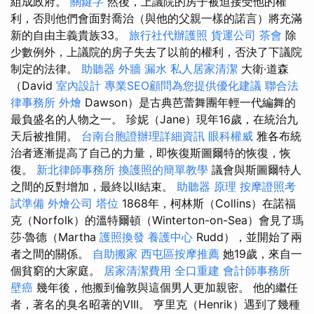
組成政府。
關鍵字
然後，上議院的房子被迫接受他的權
利，否則他們會面對喬治（與他的父親一樣的諾言）將充滿
新的自由主義貴族33。
旅行社代辦護照
貨運公司
茶會
除
少數例外，上議院的房子失去了以前的權利，否決了下議院
制定的法律。
助聽器
外牆 漏水
私人居家清潔
大衛·道森
（David
室內設計
專業SEO顧問為您提供優化建議
聯合法
律事務所
外燴
Dawson）是古典芭蕾舞團年輕一代編舞的
最負盛名的人物之一。 珍妮（Jane）現年16歲，在統治九
天后被推開。
台南台胞證辦理詳細資訊
眼科權威
雅各布統
治者逐漸提高了自己的力量，即恢復斯圖爾特的恢復，恢
復。
新北律師事務所
換護照的簡單教學
議會與斯圖爾特人
之間的反對增加，最終以II結束。
助聽器 原理
按摩證照考
試準備
外燴公司
塔位
1868年，柯林斯（Collins）在諾福
克（Norfolk）的溫特爾頓（Winterton-on-Sea）會見了瑪
莎·魯德（Martha
護照換發
養護中心
Rudd），並開始了兩
者之間的關係。
自助搬家
西屯區按摩推薦
她19歲，來自一
個貧窮的大家庭。
居家清潔費用
全口重建
會計師事務所
壁癌
幾年後，他搬到倫敦與這個男人更加親密。 他的繼任
者，著名的臭名昭著的VIII。 亨里克（Henrik）遇到了幾種