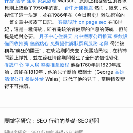
什麼
牆壁 漏水 緊急處理
Watson）原則上根據醫生的要求
原則上錯過了1950年的書。
台中牙醫推薦
然而，後來，他
後悔了這一決定，並在1986年在《今日曆史》雜誌撰寫的
一篇文章中披露了日記。
客廳設計
on page seo
在18世
紀，這是一種傳統，即有關統治者健康的信息的傳統，但前
提是絕對必要。
月子中心住幾天
台中搬家公司推薦
餐飲設
備回收推薦
會議點心
免費提供訴狀撰寫服務
老鼠
喬治被
稱為“瘋狂的國王”，在統治期間失去了美國殖民地，在精神
問題上掙扎，並在躁狂情節期間發生了全部的個性變化。
養護中心 單人房
整復推拿療程
他從1760年到1820年統
治，最終在1810年，他的兒子喬治·威爾士（George
高雄
清潔公司
餐點外燴
Wales）取代了他的兒子，當時情況變
得不可持續。
關鍵字研究：SEO 行銷的基礎-SEO顧問
關鍵字研究：SEO 行銷的基礎-SEO顧問