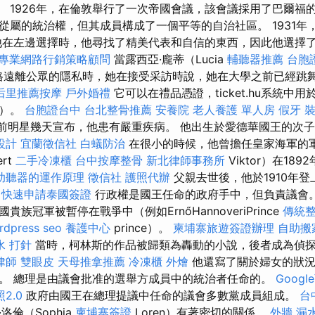
者。 1926年，在倫敦舉行了一次帝國會議，該會議採用了巴爾福
從屬的統治權，但其成員構成了一個平等的自治社區。 1931年
他在左邊選擇時，他尋找了精美代表和自信的東西，因此他選擇了特
專業網路行銷策略顧問
當露西亞·龐蒂（Lucia
輔聽器推薦
台胞
圖嚴格遠離公眾的隱私時，她在接受采訪時說，她在大學之前已經跳舞
后里推薦按摩
戶外婚禮
它可以在禮品憑證，ticket.hu系統中
育）。
台胞證台中
台北整骨推薦
安養院
老人養護 單人房
假牙
一位前明星幾天宣布，他患有嚴重疾病。 他出生於愛德華國王的次
設計
宜蘭徵信社
白蟻防治
在很小的時候，他曾擔任皇家海軍的
rt
二手冷凍櫃
台中按摩整骨
新北律師事務所
Viktor）在18
助聽器的運作原理
徵信社
護照代辦
父親去世後，他於1910年
快速申請泰國簽證
行政權是國王任命的政府手中，但負責議會。 
族冠軍被暫停在戰爭中（例如ErnőHannoveriPrince
傳統
rdpress seo
養護中心
prince）。
柬埔寨旅遊簽證辦理
自助搬
水 打針
當時，柯林斯的作品被歸類為轟動的小說，後者成為偵
律師
雙眼皮
天母推拿推薦
冷凍櫃
外燴
他還寫了關於婦女的狀況
。 總理是由議會批准的選舉方成員中的統治者任命的。
Goog
2.0
政府由國王在總理提議中任命的議會多數黨成員組成。
台
洛倫（Sophia
柬埔寨簽證
Loren）有著密切的關係。
外牆 漏