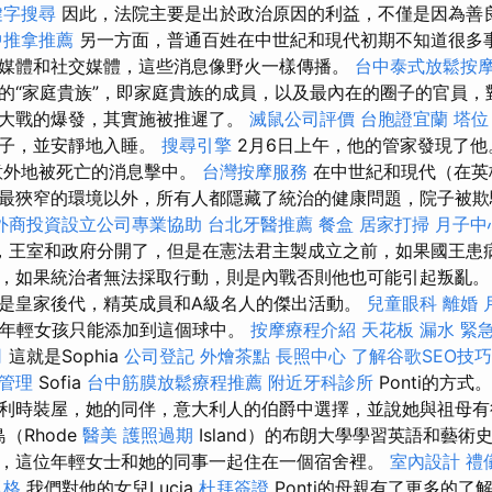
鍵字搜尋
因此，法院主要是出於政治原因的利益，不僅是因為善
中推拿推薦
另一方面，普通百姓在中世紀和現代初期不知道很多
媒體和社交媒體，這些消息像野火一樣傳播。
台中泰式放鬆按
的“家庭貴族”，即家庭貴族的成員，以及最內在的圈子的官員，
大戰的爆發，其實施被推遲了。
滅鼠公司評價
台胞證宜蘭
塔位
長子，並安靜地入睡。
搜尋引擎
2月6日上午，他的管家發現了
意外地被死亡的消息擊中。
台灣按摩服務
在中世紀和現代（在英格
最狹窄的環境以外，所有人都隱藏了統治的健康問題，院子被欺
外商投資設立公司專業協助
台北牙醫推薦
餐盒
居家打掃
月子中
，王室和政府分開了，但是在憲法君主製成立之前，如果國王患
，如果統治者無法採取行動，則是內戰否則他也可能引起叛亂。 
tantes是皇家後代，精英成員和A級名人的傑出活動。
兒童眼科
離婚
的年輕女孩只能添加到這個球中。
按摩療程介紹
天花板 漏水 緊
司
這就是Sophia
公司登記
外燴茶點
長照中心
了解谷歌SEO技巧
管理
Sofia
台中筋膜放鬆療程推薦
附近牙科診所
Ponti的方式
利時裝屋，她的同伴，意大利人的伯爵中選擇，並說她與祖母有
島（Rhode
醫美
護照過期
Island）的布朗大學學習英語和藝術
知道，這位年輕女士和她的同事一起住在一個宿舍裡。
室內設計
禮
風格
我們對他的女兒Lucia
杜拜簽證
Ponti的母親有了更多的了