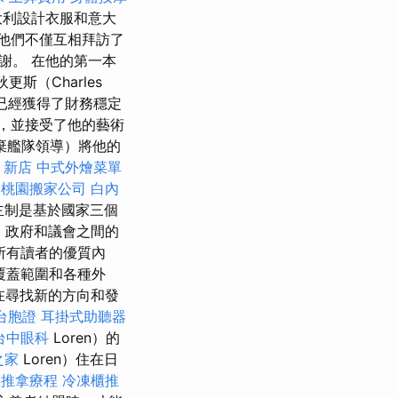
大利設計衣服和意大
他們不僅互相拜訪了
謝。 在他的第一本
斯（Charles
斯已經獲得了財務穩定
了，並接受了他的藝術
不放棄艦隊領導）將他的
 新店
中式外燴菜單
訓
桃園搬家公司
白內
主制是基於國家三個
，政府和議會之間的
所有讀者的優質內
覆蓋範圍和各種外
在尋找新的方向和發
台胞證
耳掛式助聽器
台中眼科
Loren）的
之家
Loren）住在日
里推拿療程
冷凍櫃推