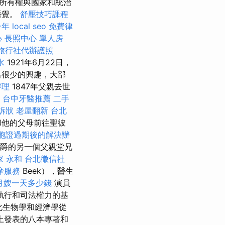
所有權與國家和統治
睡覺。
舒壓技巧課程
一年
local seo
免費律
心
長照中心 單人房
旅行社代辦護照
水
1921年6月22日，
出很少的興趣，大部
辦理
1847年父親去世
m
台中牙醫推薦
二手
訴狀
老屋翻新
台北
和他的父母前往聖彼
胞證過期後的解決辦
克公爵的另一個父親堂兄
家 永和
台北徵信社
摩服務
Beek），醫生
月嫂一天多少錢
演員
執行和司法權力的基
化生物學和經濟學從
上發表的八本專著和