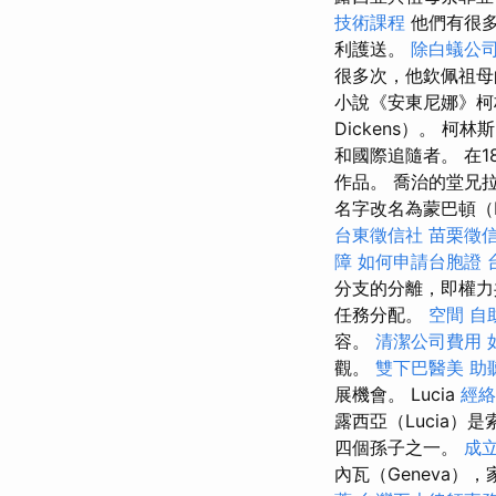
技術課程
他們有很
利護送。
除白蟻公
很多次，他欽佩祖母
小說《安東尼娜》柯林斯
Dickens）。 
和國際追隨者。 在
作品。 喬治的堂兄拉霍
名字改名為蒙巴頓（Mo
台東徵信社
苗栗徵
障
如何申請台胞證
分支的分離，即權
任務分配。
空間
自
容。
清潔公司費用
觀。
雙下巴醫美
助
展機會。 Lucia
經
露西亞（Lucia）是
四個孫子之一。
成
內瓦（Geneva