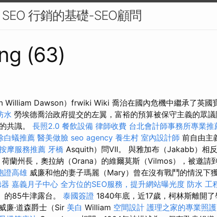
EO 行銷的基礎-SEO顧問
ng (63)
 William Dawson）frwiki Wiki 喬治在國內危機中繼承了英
防水
勞埃德喬治政府提交的左翼，富裕的預算被保守主義的眾議
項的共識。
長照2.0
餐飲設備
律師收費
台北會計師事務所專業推
除白蟻推薦
醫美做臉
seo agency
養生村
室內設計師
前自由主
按摩服務推薦
牙橋
Asquith）問VII。 與雅加布（Jakabb）
w，荷蘭州長，奧拉納（Orana）的維爾莫斯（Vilmos），被邀
胞證高雄
威廉和他的妻子瑪麗（Mary）曾在沒有戰鬥的情況下
聽器
嘉義月子中心
全方位的SEO服務，提升網站曝光度
防水 工
）的85牛津露台。
泰國簽證
1840年底，近17歲，柯林斯離開
威廉·道森爵士（Sir
美白
William
空間設計
護理之家的專業照護