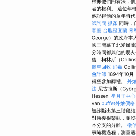
根據他們的看法，個
者的權利。 這位年
他記得他的童年時代
師詢問
抓姦
同時，自
客廳
台胞證宜蘭
骨
George）的政府
國王開幕了北愛爾蘭
分時間都與他的朋友
後，柯林斯（Colli
攤車回收
消毒
Col
會計師
1894年1
得堡參加葬禮。
外燴
法
尼古拉斯（György
Hesseni
坐月子中心
van
buffet外燴價格
被診斷出第三階段
對康復很樂觀，並
本分支的分離。
徵
事隨機過程，測量