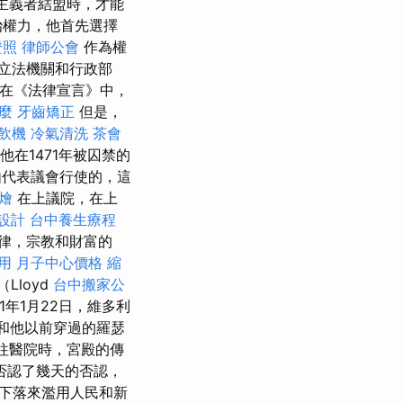
族主義者結盟時，才能
治權力，他首先選擇
證照
律師公會
作為權
立法機關和行政部
在《法律宣言》中，
什麼
牙齒矯正
但是，
飲機
冷氣清洗
茶會
他在1471年被囚禁的
代表議會行使的，這
燴
在上議院，在上
設計
台中養生療程
律，宗教和財富的
用
月子中心價格
縮
Lloyd
台中搬家公
01年1月22日，維多利
l）和他以前穿過的羅瑟
往醫院時，宮殿的傳
否認了幾天的否認，
下落來濫用人民和新