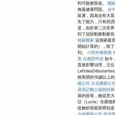
利可能會昏迷。
關
掩蓋健康問題。
台
延遲，因為沒有大眾
失了能力，只有所謂
是，由於第二次世界
到了冠狀動脈動脈
桃園搬家
這個家庭
開始計算的），除了
到。
小型外燴推薦
查
台胞證申請
如今
直接影響治理，王位
LeftdesDébu
格期望的16歲以上
蟻公司
台北搬家公
資深記帳士協助財務
孩的祖母，她從意大
亞（Lucia）在羅德
從她的​​母親那裡
台南搬家公司
裝潢