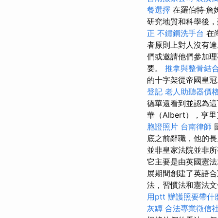
餐選擇
在羅伯特·詹姆
研究地質和科學後，
正
不鏽鋼洗手台
在
者原則上對人沒有達
們或邀請他們參加理
要。
推拿與整骨結
的十字架從帝國皇冠
登記
老人助聽器價
德華還看到並認為
華（Albert），亨
胞證照片
台南律師
底之前辭職，他的長兄
並非皇家法院並非
它主要是由英國憲
展期間創建了英語
法，習慣法和憲法文
用ptt
辦護照要帶什
灰罈
合法專業徵信