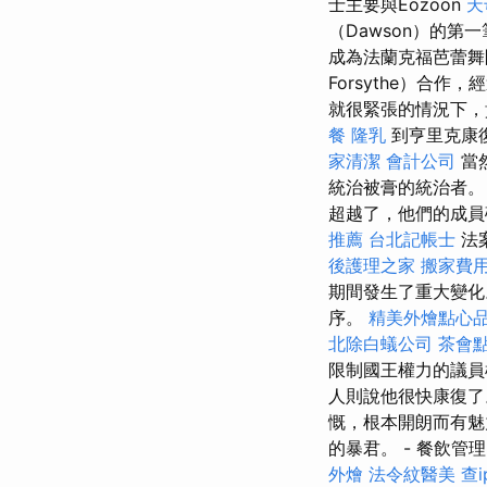
士主要與Eozoon
天
（Dawson）的
成為法蘭克福芭蕾舞團
Forsythe）合
就很緊張的情況下，
餐
隆乳
到亨里克康
家清潔
會計公司
當
統治被膏的統治者
超越了，他們的成員
推薦
台北記帳士
法
後護理之家
搬家費
期間發生了重大變
序。
精美外燴點心
北除白蟻公司
茶會
限制國王權力的議員
人則說他很快康復了
慨，根本開朗而有魅
的暴君。 - 餐飲管
外燴
法令紋醫美
查i