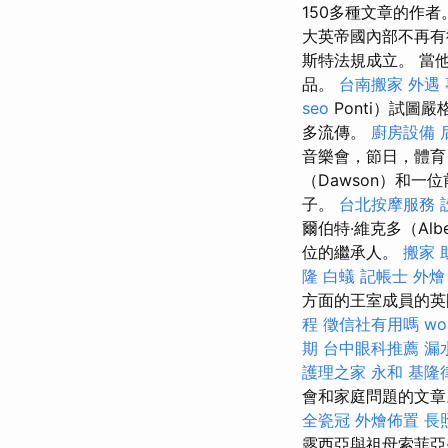
150多種文章的作
大英帝國內部不再有
斯特法規成立。 當
品。
台南搬家
外遇
seo
Ponti）試
多流傳。
廚房設備
音樂會，節日，體
（Dawson）和
子。
台北按摩服務
爾伯特·維克多（Albe
位的繼承人。
搬家
隆
白蟻
記帳士
外燴
方面的王室成員的英國貴
程
徵信社有用嗎
wo
期
台中眼科推薦
漏
護理之家 永和
基隆
會和家庭問題的文章
全瓷冠
外燴佈置
長照
露西亞與祖母索菲亞·