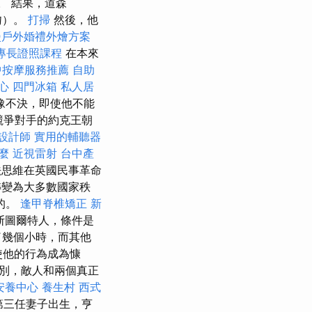
織。 結果，道森
吻）。
打掃
然後，他
漫戶外婚禮外燴方案
專長證照課程
在本來
中按摩服務推薦
自助
心
四門冰箱
私人居
豫不決，即使他不能
競爭對手的約克王朝
設計師
實用的輔聽器
麼
近視雷射
台中產
法思維在英國民事革命
轉變為大多數國家秩
的。
逢甲脊椎矯正
新
斯圖爾特人，條件是
了幾個小時，而其他
使他的行為成為慷
別，敵人和兩個真正
安養中心
養生村
西式
第三任妻子出生，亨