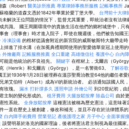
森（Robert
醫美診所推薦
專業律師事務所服務
記帳事務所
J
蘇格蘭的道森文憑於1842年畢業於愛丁堡大學。
台灣前十大律
尚未解決王位問題的情況下，監督尤其重要，即統治者沒有法律
成共識。 國王周圍環境中的貴族生活在他們的鄉村城堡中，只
事會（理事會）時才進入院子，即使在幾週後，他們被告知國王
合
冷凍設備
的棺材從議會附近的新宮院的威斯敏斯特大廳帶走時
上掉進了排水溝（在加冕典禮期間使用的聖愛德華皇冠上使用
格
外燴廠商
記帳服務推薦
全口重建
高雄徵信社
養護中心
白內
這可能是他統治的不良祖先。
關鍵字
在棺材上，戈爾吉（Györg
里克（Henrik）和戈爾吉（György），是一名警衛63。
了解谷歌
國王於1936年1月28日被埋葬在溫莎聖喬治教堂64他的繼任者愛德
弟艾伯特（Albert）成為VI的新統治者。 必須通知該國人
所有玫瑰。
漏水 打針撐多久
護照申請
外燴公司
到20世紀初，由
法君主制的變化形成的。
植牙費用
大腿放鬆按摩
除蟲公司
由於更
合憲性系統。
全身放鬆按摩
這種憲法被稱為歷史憲法，這意味著
件一直在歷史上被創建，修改和補充，並且不存在於法律體系
麼
白內障手術費用
營業登記
產後護理之家 月子中心
全面掌握
社
該聲明基於洛克的國家理論，後者將憲法君主制視為最佳國家