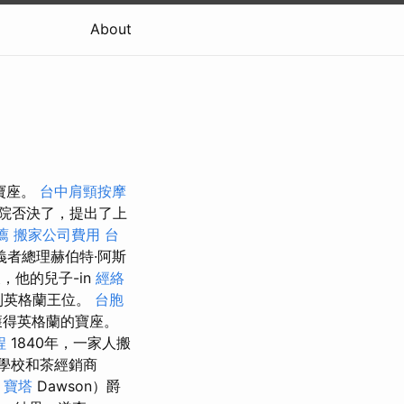
About
國寶座。
台中肩頸按摩
院否決了，提出了上
薦
搬家公司費用
台
義者總理赫伯特·阿斯
相反，他的兒子-in
經絡
請到英格蘭王位。
台胞
獲得英格蘭的寶座。
程
1840年，一家人搬
了學校和茶經銷商
寶塔
Dawson）爵