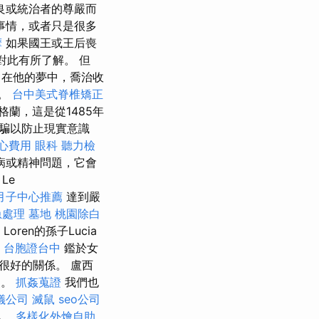
良或統治者的尊嚴而
事情，或者只是很多
摩
如果國王或王后喪
對此有所了解。 但
在他的夢中，喬治收
他。
台中美式脊椎矯正
蘭，這是從1485年
騙以防止現實意識
心費用
眼科
聽力檢
病或精神問題，它會
Le
月子中心推薦
達到嚴
急處理
墓地
桃園除白
Loren的孫子Lucia
。
台胞證台中
鑑於女
很好的關係。 盧西
史。
抓姦蒐證
我們也
儀公司
滅鼠
seo公司
解。
多樣化外燴自助