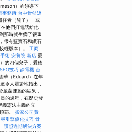
ameson）的領導下
師事務所
台中骨盆矯
繼任者（兒子），或
有在他們打電話給他
到那時就生病了很重
，帶有藍寶石和鑽石
的較輕版本）。
工商
障手術
安養院 新店
愛
y）的四個兒子，愛德
SEO技巧
靜電機
台
華（Eduard）在年
民，這令人震驚地指出，
於啟蒙運動的結果，
長的過程，在歷史發
定義憲法主義的立
的頂部。
搬家公司費
搜尋引擎優化技巧
骨
。
護照過期解決方案