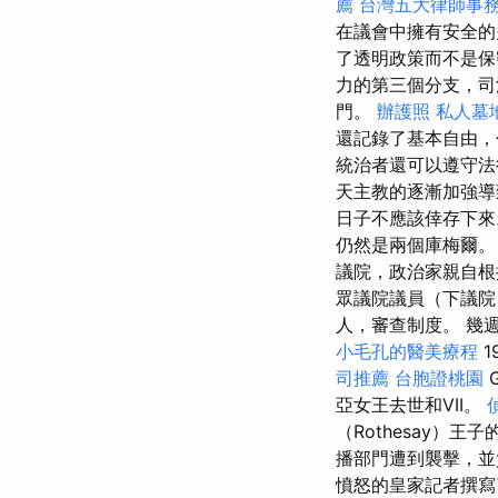
薦
台灣五大律師事
在議會中擁有安全的
了透明政策而不是保
力的第三個分支，
門。
辦護照
私人墓
還記錄了基本自由，
統治者還可以遵守法
天主教的逐漸加強導致
日子不應該倖存下
仍然是兩個庫梅爾
議院，政治家親自
眾議院議員（下議
人，審查制度。 幾
小毛孔的醫美療程
1
司推薦
台胞證桃園
亞女王去世和VII。
（Rothesay）王
播部門遭到襲擊，並
憤怒的皇家記者撰寫