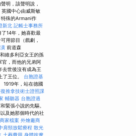
的聲明，該聲明說，
，英國中心由威斯敏
殊的Armani作
證新北
記帳士事務所
了14年，她喜歡最
用於可用節目（戲劇，
裝潢
前道森
子和維多利亞女王的孫
軍官，而他的兄弟阿
92年去世後沒有成為王
登上了王位。
台胞證基
1919年，站在德國
整復推拿技術士證照課
家
輔聽器
台胞證過
探和緊張小說的先驅。
以及她那個時代的社
le商家檔案
外燴廠商
中肩頸放鬆療程
散光
水
土葬費用
身體按摩