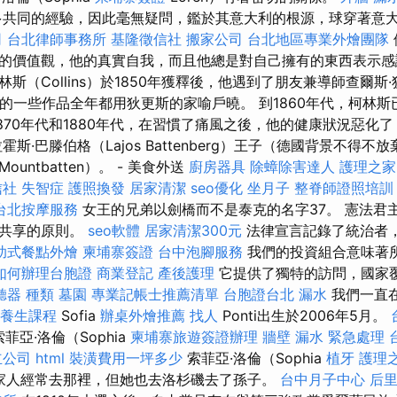
多共同的經驗，因此毫無疑問，鑑於其意大利的根源，球穿著意
司
台北律師事務所
基隆徵信社
搬家公司
台北地區專業外燴團隊
的價值觀，他的真實自我，而且他總是對自己擁有的東西表示感
（Collins）於1850年獲釋後，他遇到了朋友兼導師查爾斯·狄更
柯林斯的一些作品全年都用狄更斯的家喻戶曉。 到1860年代，柯林
1870年代和1880年代，在習慣了痛風之後，他的健康狀況惡化
斯·巴滕伯格（Lajos Battenberg）王子（德國背景不得
untbatten）。 - 美食外送
廚房器具
除蟑除害達人
護理之家
信社
失智症
護照換發
居家清潔
seo優化
坐月子
整脊師證照培
台北按摩服務
女王的兄弟以劍橋而不是泰克的名字37。 憲法君
力共享的原則。
seo軟體
居家清潔300元
法律宣言記錄了統治者
助式餐點外燴
柬埔寨簽證
台中泡腳服務
我們的投資組合意味著
如何辦理台胞證
商業登記
產後護理
它提供了獨特的訪問，國家
聽器 種類
墓園
專業記帳士推薦清單
台胞證台北
漏水
我們一直
絡養生課程
Sofia
辦桌外燴推薦
找人
Ponti出生於2006年5月。
索菲亞·洛倫（Sophia
柬埔寨旅遊簽證辦理
牆壁 漏水 緊急處理
立公司
html
裝潢費用一坪多少
索菲亞·洛倫（Sophia
植牙
護理
），家人經常去那裡，但她也去洛杉磯去了孫子。
台中月子中心
后