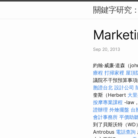
關鍵字研究：S
Marketi
Sep 20, 2013
約翰·威廉·道森（john
療程
打掃家裡
屋頂
議院不干預預算事
胞證台北
設計公司
奎斯（Herbert
大里
按摩專業課程
-la
證辦理
外燴擺盤
台
會計事務所
平價助
到了貝斯沃特（WD
Antrobus
電話查詢