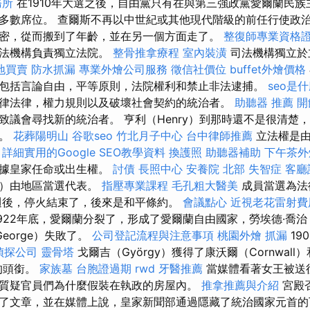
務所
在1910年大選之後，自由黨只有在與第三強政黨愛爾蘭民
多數席位。 查爾斯不再以中世紀或其他現代階級的前任行使政
密，從而搬到了年齡，並在另一個方面走了。
整復師專業資格
司法機構負責獨立法院。
整骨推拿療程
室內裝潢
司法機構獨立於
地買賣
防水抓漏
專業外燴公司服務
徵信社價位
buffet外燴價格
包括言論自由，平等原則，法院權利和禁止非法逮捕。
seo是
律法律，權力規則以及破壞社會契約的統治者。
助聽器 推薦
開
議會尋找新的統治者。 亨利（Henry）到那時還不是很清楚，
來。
花葬陽明山
谷歌seo
竹北月子中心
台中律師推薦
立法權是由
。
詳細實用的Google SEO教學資料
換護照
助聽器補助
下午茶外
根據皇家任命或出生權。
討債
長照中心
安養院 北部
失智症
客廳
院）由地區當選代表。
指壓專業課程
毛孔粗大醫美
成員當選為法
週後，停火結束了，後來是和平條約。
會議點心
近視老花雷射費
922年底，愛爾蘭分裂了，形成了愛爾蘭自由國家，勞埃德·喬治（
George）失敗了。
公司登記流程與注意事項
桃園外燴
抓漏
19
偵探公司
靈骨塔
戈爾吉（György）獲得了康沃爾（Cornwal
子的頭銜。
家族墓
台胞證過期
rwd
牙醫推薦
當媒體看著女王被送
質疑官員們為什麼假裝在執政的房屋內。
推拿推薦與介紹
宮殿
了文章，並在媒體上說，皇家新聞部通過隱藏了統治國家元首的