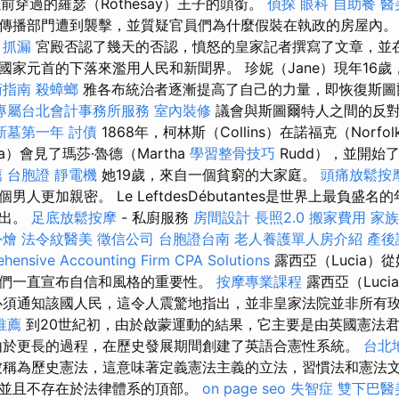
他以前穿過的羅瑟（Rothesay）王子的頭銜。
偵探
眼科
自助餐
醫
傳播部門遭到襲擊，並質疑官員們為什麼假裝在執政的房屋內
抓漏
宮殿否認了幾天的否認，憤怒的皇家記者撰寫了文章，並
國家元首的下落來濫用人民和新聞界。 珍妮（Jane）現年16
術指南
殺蟑螂
雅各布統治者逐漸提高了自己的力量，即恢復斯圖
專屬台北會計事務所服務
室內裝修
議會與斯圖爾特人之間的反對
新墓第一年
討債
1868年，柯林斯（Collins）在諾福克（Norf
-Sea）會見了瑪莎·魯德（Martha
學習整骨技巧
Rudd），並開始
薦
台胞證
靜電機
她19歲，來自一個貧窮的大家庭。
頭痛放鬆按
人更加親密。 Le LeftdesDébutantes是世界上最負盛
提出。
足底放鬆按摩
- 私廚服務
房間設計
長照2.0
搬家費用
家族
外燴
法令紋醫美
徵信公司
台胞證台南
老人養護單人房介紹
產後
hensive Accounting Firm CPA Solutions
露西亞（Lucia）
們一直宣布自信和風格的重要性。
按摩專業課程
露西亞（Luc
必須通知該國人民，這令人震驚地指出，並非皇家法院並非所有
推薦
到20世紀初，由於啟蒙運動的結果，它主要是由英國憲法
於更長的過程，在歷史發展期間創建了英語合憲性系統。
台北
稱為歷史憲法，這意味著定義憲法主義的立法，習慣法和憲法
並且不存在於法律體系的頂部。
on page seo
失智症
雙下巴醫