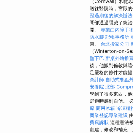
（Cornwall）和
送往醫院時，宮殿的
證過期後的解決辦法
聞部通過隱藏了統治
開。
專業白內障手
防水膠
記帳事務所
束。
台北搬家公司
（Winterton-on
墊下巴
辦桌外燴推
後，他搬到倫敦與這個男
足嚴格的條件才能
會計師
自助式餐點
安養院 北部
Compre
學到了很多東西，他
舒適時感到自信。 
療
商用冰箱
冷凍櫃
商業登記專業建議
由
費寫訴狀
這種憲法被
創建，修改和補充，