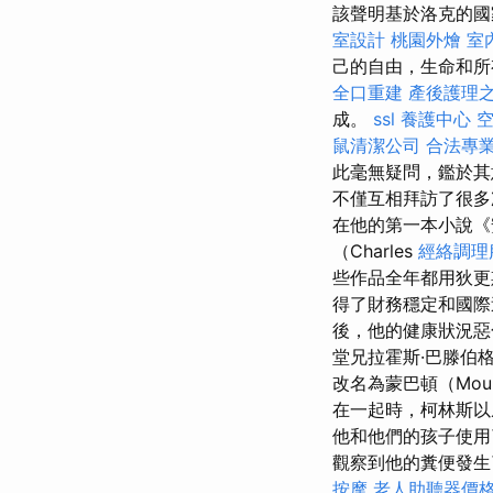
該聲明基於洛克的國
室設計
桃園外燴
室
己的自由，生命和所
全口重建
產後護理
成。
ssl
養護中心
鼠清潔公司
合法專
此毫無疑問，鑑於其
不僅互相拜訪了很多
在他的第一本小說《安
（Charles
經絡調理
些作品全年都用狄
得了財務穩定和國
後，他的健康狀況惡
堂兄拉霍斯·巴滕伯格（
改名為蒙巴頓（Moun
在一起時，柯林斯以威廉
他和他們的孩子使用
觀察到他的糞便發生
按摩
老人助聽器價