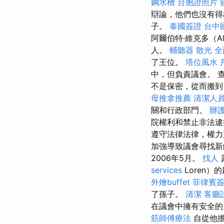
鋼水槽
台胞證照片
辯論，他們也沒有得
子。
泰國簽證
台中
阿爾伯特·維克多（Al
人。
輔聽器
散光
全
了王位。
塔位風水
中，但負責議會。 
不是保密，從而搬到
母推拿推薦
清潔人
關和行政部門。
辦
院權利和禁止非法
遵守法律法律，權力
加強導致議會尋找新的
2006年5月。
找人
services
Loren
外燴buffet
菲律賓
了孫子。
清潔
客廳
在議會中擁有安全的
筋師傅療法
自從他擔任