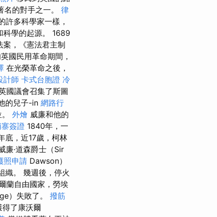
文最著名的對手之一。
律
的許多科學家一樣，
科學的起源。 1689
法案，《憲法君主制
英國民用革命期間，
擇
在光榮革命之後，
設計師
卡式台胞證
冷
英國議會召集了斯圖
的兒子-in
網路行
位。
外燴
威廉和他的
埔寨簽證
1840年，一
0年底，近17歲，柯林
威廉·道森爵士（Sir
護照申請
Dawson）
蟲組織。 幾週後，停火
愛爾蘭自由國家，勞埃
rge）失敗了。
撥筋
）獲得了康沃爾