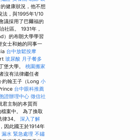
的健康狀況，他不想
，與1995年1/10
該會議採用了巴爾福的
區。 1931年，
land）的布朗大學學習
輕女士和她的同事一
ia
台中放鬆按摩
rt
玻尿酸
月子餐多
愛丁堡大學。
桃園搬家
者沒有法律繼任者
約翰王子（Long
小
rince
台中眼科推薦
胞證辦理中心
徵信社
就君主制的本質而
檔案中。 為了換取
法律34。
深入了解
因此國王於1914年
 漏水 緊急處理
不鏽