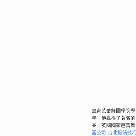
皇家芭蕾舞團學院
年，他贏得了著名
團，英國國家芭蕾舞
器公司
台北撥筋技