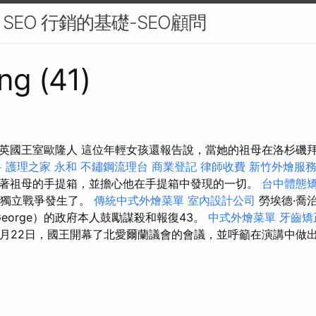
EO 行銷的基礎-SEO顧問
ng (41)
英國王室歐隆人 這位年輕女孩還報告說，當她的祖母在洛杉磯
科
護理之家 永和
不鏽鋼流理台
商業登記
律師收費
新竹外燴服
著祖母的手提箱，並擔心他在手提箱中發現的一切。
台中體態
爾蘭獨立戰爭發生了。
傳統中式外燴菜單
室內設計公司
勞埃德·喬治
eorge）的政府本人鼓勵謀殺和報復43。
中式外燴菜單
牙齒矯
年6月22日，國王開幕了北愛爾蘭議會的會議，並呼籲在演講中做