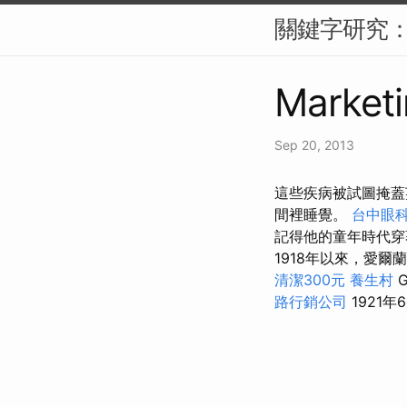
關鍵字研究：S
Marketi
Sep 20, 2013
這些疾病被試圖掩蓋
間裡睡覺。
台中眼
記得他的童年時代穿
1918年以來，愛
清潔300元
養生村
G
路行銷公司
1921