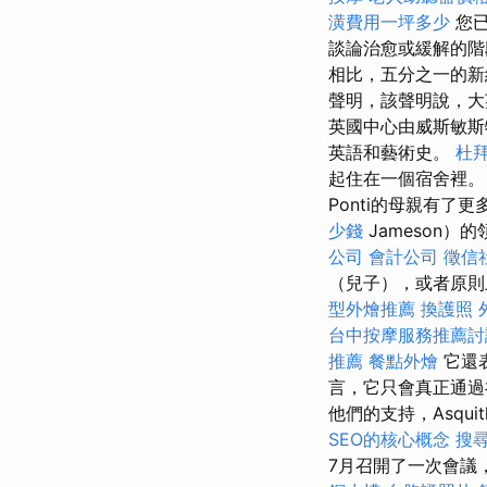
潢費用一坪多少
您已
談論治愈或緩解的
相比，五分之一的新
聲明，該聲明說，大
英國中心由威斯敏斯特
英語和藝術史。
杜
起住在一個宿舍裡
Ponti的母親有了
少錢
Jameson
公司
會計公司
徵信
（兒子），或者原則
型外燴推薦
換護照
台中按摩服務推薦
推薦
餐點外燴
它還
言，它只會真正通過神
他們的支持，Asq
SEO的核心概念
搜
7月召開了一次會議