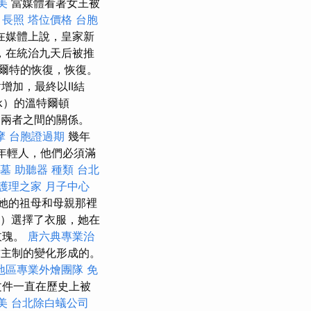
美
當媒體看著女王被
。
長照
塔位價格
台胞
在媒體上說，皇家新
歲，在統治九天后被推
爾特的恢復，恢復。
增加，最終以II結
olk）的溫特爾頓
了兩者之間的關係。
摩
台胞證過期
幾年
名的年輕人，他們必須滿
墓
助聽器 種類
台北
護理之家 月子中心
從她的祖母和母親那裡
ia）選擇了衣服，她在
玫瑰。
唐六典專業治
君主制的變化形成的。
地區專業外燴團隊
免
文件一直在歷史上被
美
台北除白蟻公司