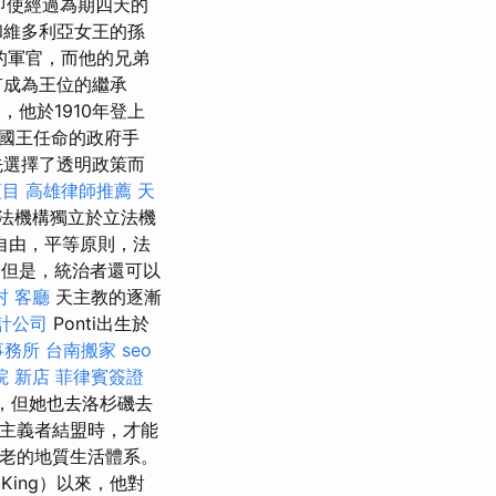
即使經過為期四天的
和維多利亞女王的孫
的軍官，而他的兄弟
沒有成為王位的繼承
，他於1910年登上
國王任命的政府手
先選擇了透明政策而
項目
高雄律師推薦
天
法機構獨立於立法機
自由，平等原則，法
但是，統治者還可以
村
客廳
天主教的逐漸
計公司
Ponti出生於
事務所
台南搬家
seo
院 新店
菲律賓簽證
裡，但她也去洛杉磯去
族主義者結盟時，才能
古老的地質生活體系。
學
King）以來，他對