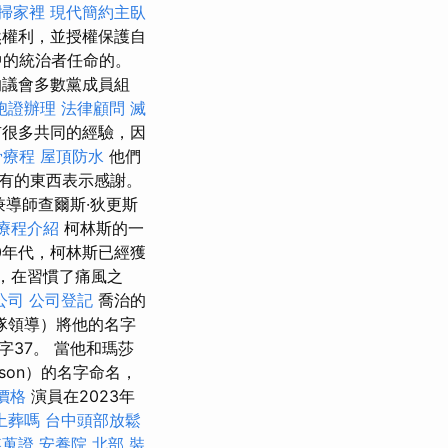
掃家裡
現代簡約主臥
然權利，並授權保護自
中的統治者任命的。
的議會多數黨成員組
胞證辦理
法律顧問
滅
很多共同的經驗，因
骨療程
屋頂防水
他們
有的東西表示感謝。
兼導師查爾斯·狄更斯
療程介紹
柯林斯的一
60年代，柯林斯已經獲
代，在習慣了痛風之
公司
公司登記
喬治的
艦隊領導）將他的名字
37。 當他和瑪莎
wson）的名字命名，
價格
演員在2023年
土葬嗎
台中頭部放鬆
姦蒐證
安養院 北部
裝