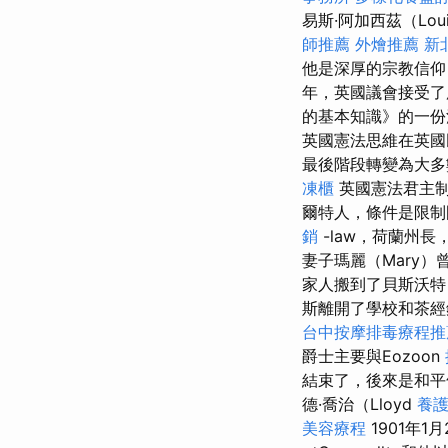
易斯·阿加西茲（Lou
師推薦
外燴推薦
新
他是深厚的宗教信仰，
年，英國議會接受
的基本知識》的一
英國憲法思維在英國
最後階段轉變為大
凍櫃
英國憲法君主
爾特人，條件是限制國
銷
-law，荷蘭州長
妻子瑪麗（Mary
家人搬到了貝斯沃特
斯離開了學校和茶經銷商
台中按摩排毒療程
爵士主要與Eozoon
結束了，後來是和
德·喬治（Lloyd
養
美容療程
1901年1