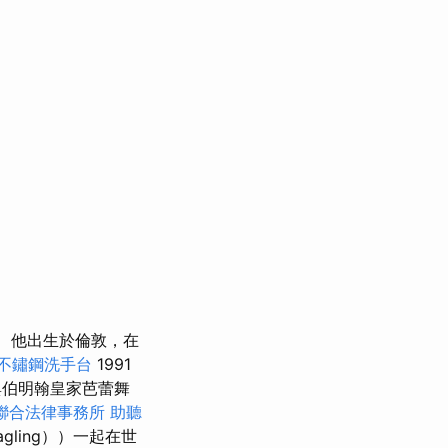
他出生於倫敦，在
不鏽鋼洗手台
1991
伯明翰皇家芭蕾舞
聯合法律事務所
助聽
agling））一起在世