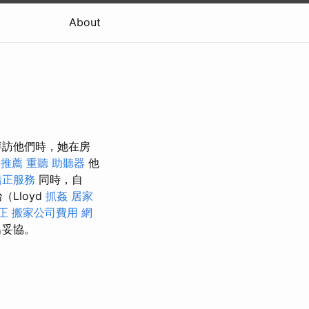
About
拜訪他們時，她在房
務推薦
重聽 助聽器
他
矯正服務
同時，自
（Lloyd
抓姦
居家
正
搬家公司費用
網
出妥協。