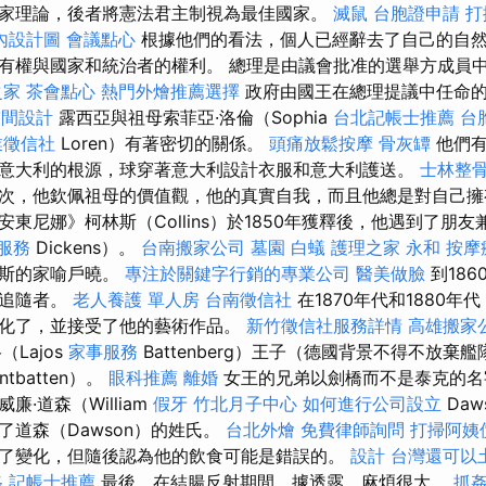
家理論，後者將憲法君主制視為最佳國家。
滅鼠
台胞證申請
打
內設計圖
會議點心
根據他們的看法，個人已經辭去了自己的自
有權與國家和統治者的權利。 總理是由議會批准的選舉方成員
之家
茶會點心
熱門外燴推薦選擇
政府由國王在總理提議中任命
空間設計
露西亞與祖母索菲亞·洛倫（Sophia
台北記帳士推薦
台
業徵信社
Loren）有著密切的關係。
頭痛放鬆按摩
骨灰罈
他們有
意大利的根源，球穿著意大利設計衣服和意大利護送。
士林整
次，他欽佩祖母的價值觀，他的真實自我，而且他總是對自己擁
東尼娜》柯林斯（Collins）於1850年獲釋後，他遇到了朋友
服務
Dickens）。
台南搬家公司
墓園
白蟻
護理之家 永和
按摩
更斯的家喻戶曉。
專注於關鍵字行銷的專業公司
醫美做臉
到18
際追隨者。
老人養護 單人房
台南徵信社
在1870年代和1880年
化了，並接受了他的藝術作品。
新竹徵信社服務詳情
高雄搬家
Lajos
家事服務
Battenberg）王子（德國背景不得不放棄
tbatten）。
眼科推薦
離婚
女王的兄弟以劍橋而不是泰克的名字
·道森（William
假牙
竹北月子中心
如何進行公司設立
Da
了道森（Dawson）的姓氏。
台北外燴
免費律師詢問
打掃阿姨
了變化，但隨後認為他的飲食可能是錯誤的。
設計
台灣還可以
格
記帳士推薦
最後，在結腸反射期間，據透露，麻煩很大。
抓