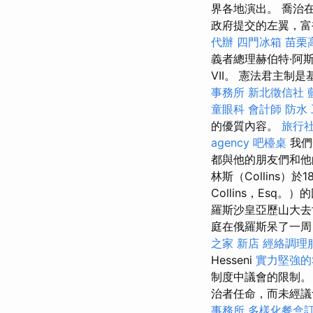
界各地演出。 喬治
政府提交的左翼，富
代辦
四門冰箱
苗栗
義者總理赫伯特·阿斯奎
VII。 憲法君主
事務所
新北徵信社
童眼科
會計師
防水
的優質內容。
旅行
agency
吧檯桌
我們
都與他的朋友們和他
林斯（Collins）
Collins，Esq。
羅斯沙皇亞歷山大去
庭在俄羅斯呆了一
之家 新店
經絡調理
Hesseni
實力堅強的
制度中議會的限制
治者任命，而未經議
事務所
多樣化餐盒