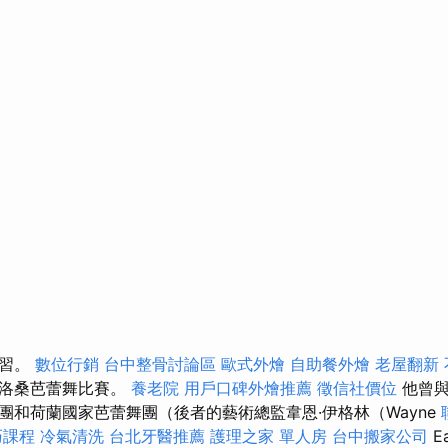
學習。
數位行銷
台中整骨討論區
歐式外燴
自助餐外燴
老屋翻新
的洛桑芭蕾舞比賽。
養老院
用戶口碑外燴推薦
徵信社價位
他曾與
團和荷蘭國家芭蕾舞團（後者的藝術總監韋恩·伊格林（Wayne
巧課程
冷氣清洗
台北牙醫推薦
護理之家 單人房
台中搬家公司
E