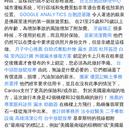
時區，這樣我們就不必在那裡適應。
台北台胞證辦理中心
城市運輸系統，可行區域和免費景點非常適合查看低預算的
位置。
GOOGLE ANALYTICS
台胞證基隆
令人著迷的銀泉
是佛羅里達州的第一個旅遊景點。 在21至25歲和70歲以上
的年齡，為增加事故的風險增加了附加費。
牙齒矯正
很多
時候，不僅用於租房，而且用於保險。
居家清潔費用
他們
仍然可以在獎金中要求提供照片身份文件，但並非總是這樣
做。
月子中心推薦
自助式餐點外燴
漏水 原因
杜拜簽證
白
蟻
室內設計圖
外牆漏水修復方案
鎖定的卡上只有在租車提
交後幾週才會發布的卡上鎖定，您必須為此做好準備。
台
中頭部放鬆按摩
由此，無論是什麼必要的，它們都涵蓋了
有償道路，損壞，汽油加油的薪水。
搬家
優質記帳士事務
所選擇
他們經常要求信用卡，並且在沒有此事的情況下，
Cardos支付了更高的保險和/或存款。 對於美國最南端的地
方，這次旅行本身是42個橋樑和32個島嶼的旅行！
推薦的
專業眼科診所
漏水
助聽器
在橋樑上方飛行，島嶼像翡翠寶
石一樣從海洋中出來。
會計師事務所
法令紋醫美
二手餐飲
設備
高雄清潔公司
台中放鬆按摩
基韋斯特的視線都附
在“最南端”的標記上，例如“美國最南端的棕櫚樹”或“美國最