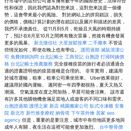
行市場中的這些公司通常擁有數十年的國際歷史，法律符合
性和保證，因此我們認為對您來說，這對您來說是一個優
勢，這會帶來最小的風險。 對於網站上的拼寫錯誤，損失
的價格，價格計算計劃的潛在錯誤以及圖片和描述的差異，
我們不承擔責任。 從11月到5月，乾燥且大風的時期持續
了，預計在6月至10月之間將有幾次雷暴，然後有機會發展
更多的風暴。
新北徵信社
大里放鬆按摩
二手攤車
不管這
些情況如何，即使在晚上也有學位。
護照過期
滅鼠清潔公
司
免費律師詢問
台北記帳士
工商登記
台胞證
打掃阿姨價
格
台北記帳士推薦服務
完全接種疫苗的旅行者必須通過合
適的證書證明他的疫苗接種是合理的。 非常實用，建議用
於城市運輸，租車，租車公司乘坐班車。 Uber效果很好，
建議用於國內運輸。 邁阿密一年四季都很熱，夏天又熱又
潮濕。 空氣溫度在度之間加熱，早晨可能會涼爽。 該市還
有許多其他購物機會滿足當地人或遊客的不同口味和需求。
台胞證過期
護理之家 新店
桃園搬家公司
臥式冷凍櫃
安養
院 新北市
新竹推拿療程
納骨塔
下午茶外燴
居家
seo
agency
但是，重要的是要注意，城市中有些地區更多地與
成年人有關，夜生活在這裡可能會更加激烈。
台中整骨價