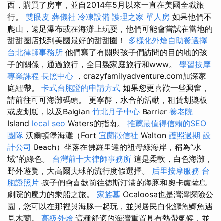
西，購買了房車，並自2014年5月以來一直在美國全職旅
行。
雙眼皮
葬儀社
冷凍設備
護理之家 單人房
如果他們不
爬山，遠足瀑布或在海灘上玩耍，他們可能會嘗試在當地的
甜甜圈店找到美國最好的甜甜圈！
多樣化外燴自助餐選擇
台北律師事務所
他們寫了有關與孩子們訪問的目的地的孩
子的關係，通過旅行，全日製家庭旅行和www。
學習按摩
專業課程
長照中心
，crazyfamilyadventure.com加深家
庭紐帶。
卡式台胞證的申請方式
如果您更喜歡一些興奮，
請前往可可海灘碼頭。 更寧靜，水合的活動，租賃划槳板
或皮划艇，以及Balgian
竹北月子中心
Barrier
養老院
Island
local seo
Waters的指南。
推薦最值得信賴的SEO
團隊
沃爾頓堡海灘（Fort
宜蘭徵信社
Walton
護照過期
設
計公司
Beach）坐落在佛羅里達的祖母綠海岸，稱為“水
域”的綠色。
台灣前十大律師事務所
這是柔軟，白色海灘，
野外遊覽，大高爾夫球的流行度假選擇。
后里按摩服務
台
胞證照片
孩子們會喜歡前往德斯汀港的海豚和奧卡盧薩島
劇院的魔力的乘船之旅。
家族墓
Ocaloosa也是灣灣探險公
園，您可以在那裡與海豚一起玩，並與居民白化鱷魚鱷魚遇
見木蘭。
高級外燴
這種舒適的海灣重置具有熱帶氣候，並