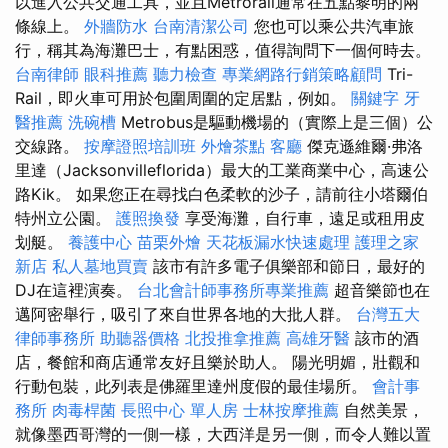
以進入公共交通工具，並且Metrorail通常在五點黎明的兩
條線上。
外牆防水
台南清潔公司
您也可以乘公共汽車旅
行，稱其為海灘巴士，有點困惑，值得詢問下一個何時去。
台南律師
眼科推薦
聽力檢查
專業網路行銷策略顧問
Tri-
Rail，即火車可用於包圍周圍的定居點，例如。
關鍵字
牙
醫推薦
洗碗槽
Metrobus是驅動機場的（實際上是三個）公
交線路。
按摩證照培訓班
外燴茶點
客廳
傑克遜維爾·弗洛
里達（Jacksonvilleflorida）最大的工業商業中心，高速公
路Kik。 如果您正在尋找白色柔軟的沙子，請前往小塔爾伯
特州立公園。
護照換發
享受海灘，自行車，遠足或租用皮
划艇。
養護中心
苗栗外燴
天花板漏水快速處理
護理之家
新店
私人墓地買賣
該市有許多電子俱樂部和節日，最好的
DJ在這裡演奏。
台北會計師事務所專業推薦
超音樂節也在
邁阿密舉行，吸引了來自世界各地的大批人群。
台灣五大
律師事務所
助聽器價格
北投推拿推薦
高雄牙醫
該市的酒
店，餐館和商店通常友好且樂於助人。 陽光明媚，壯觀和
行動包裝，此列表是佛羅里達州度假的最佳場所。
會計事
務所
肉毒桿菌
長照中心 單人房
士林按摩推薦
自然美景，
就像墨西哥灣的一側一樣，大西洋是另一側，而令人難以置