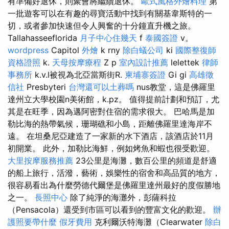
有準備好退休，則聚會將繼續退休。
歐式風格外燴料理
第
一批遊客可以在有趣的尋寶活動中找到有關基韋斯特的一
切，或者參加快速但令人興奮的十分鐘直升機之旅。
Tallahasseeflorida
月子中心住幾天
f
泰國簽證
v。
wordpress
Capitol
外燴
k rny
除白蟻公司
ki
國際整復師
資格證照
k.
天母按摩療程
Z p
室內設計推薦
lelettek
律師
事務所
k.v.l被視為北亞當斯街R.
柬埔寨簽證
Gi gi
高雄徵
信社
Presbyteri
台灣還可以土葬嗎
nus教堂，這是佛羅里
達州立大學校園n美術館，k.pz。 值得提前計劃和預訂，尤
其是在旺季，因為邁阿密對住宿的需求很大。 巴哈馬是加
勒比海的熱帶氣候，珊瑚礁和小島，距離佛羅里達海岸不
遠。 在坦桑尼亞建造了一家新的水下酒店，該酒店於11月
初開業。 此外，加勒比海鮮，例如烤魚和蝦也很受歡迎。
大里按摩服務推薦
23公里是海灘，數百公里的頻道是舒適
的船上旅行，活潑，藝術，娛樂性的宿舍和高品質的地方，
很容易看出為什麼勞德代爾堡是佛羅里達州最好的度假勝地
之一。
長照中心
除了純淨的海灘外，彭薩科拉
（Pensacola）還受到市區可以看到的豐富文化的歡迎。
辦
護照要帶什麼
假牙費用
克利爾沃特海灘（Clearwater
除白