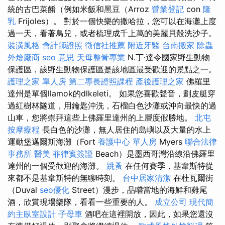
統的古巴菜餚（例如米飯和黑豆（Arroz
營業登記
con
隆
乳
Frijoles）。 對於一個快樂的撒哈拉，您可以在海灘上度
過一天，看著鳥兒，或者梳理成千上萬的美麗貝殼洗沙子。
裝潢風格
會計師證照
徵信社推薦
附近牙醫
台南搬家
除蟲
外燴廠商
seo 意思
天母整骨專業
N.丁·達令國家野生動物
保護區，該野生動物保護區是該地區最受歡迎的景點之一。
護理之家 單人房
第二專長證照課程
產後護理之家
佛羅里
達州是單個llamok的dlkeleti。 如果您喜歡聲音，劃皮艇穿
過紅樹林隧道，用鑰匙沖洗，石榴白色沙灘或沖向最快的過
山車，您將崇拜這些上佛羅里達州的上層度假勝地。
北屯
按摩療程
長白色的沙灘，無人居住的島嶼以及大量的水上
運動堡邁爾斯海灘（Fort
養護中心 單人房
Myers
聯合法律
事務所
醫美
菲律賓簽證
Beach）是墨西哥灣沿線沿佛羅里
達州的一個受歡迎的海灘。
跳蚤
在任何賽季，基韋斯特從
來都不是基韋斯特的無聊時刻。
台中居家清潔
在杜瓦爾街
（Duval
seo優化
Street）漫步，品嚐當地的海鮮和雞尾
酒，欣賞現場樂隊，看看一些重要的人。
成立公司
現代簡
約主臥室設計
子母車
酒吧在這裡開放，因此，如果您還沒