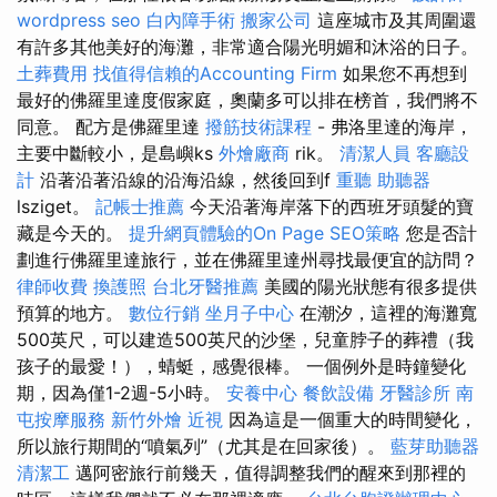
wordpress seo
白內障手術
搬家公司
這座城市及其周圍還
有許多其他美好的海灘，非常適合陽光明媚和沐浴的日子。
土葬費用
找值得信賴的Accounting Firm
如果您不再想到
最好的佛羅里達度假家庭，奧蘭多可以排在榜首，我們將不
同意。 配方是佛羅里達
撥筋技術課程
- 弗洛里達的海岸，
主要中斷較小，是島嶼ks
外燴廠商
rik。
清潔人員
客廳設
計
沿著沿著沿線的沿海沿線，然後回到f
重聽 助聽器
lsziget。
記帳士推薦
今天沿著海岸落下的西班牙頭髮的寶
藏是今天的。
提升網頁體驗的On Page SEO策略
您是否計
劃進行佛羅里達旅行，並在佛羅里達州尋找最便宜的訪問？
律師收費
換護照
台北牙醫推薦
美國的陽光狀態有很多提供
預算的地方。
數位行銷
坐月子中心
在潮汐，這裡的海灘寬
500英尺，可以建造500英尺的沙堡，兒童脖子的葬禮（我
孩子的最愛！），蜻蜓，感覺很棒。 一個例外是時鐘變化
期，因為僅1-2週-5小時。
安養中心
餐飲設備
牙醫診所
南
屯按摩服務
新竹外燴
近視
因為這是一個重大的時間變化，
所以旅行期間的“噴氣列”（尤其是在回家後）。
藍芽助聽器
清潔工
邁阿密旅行前幾天，值得調整我們的醒來到那裡的