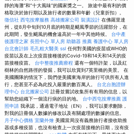
靜的海灘”和“十大風味”的國家獎之一。 旅途中最有利的價
格取決於旅行期以及旅行者的數量和年齡（兒童折扣）。
徵信社
西屯按摩服務
高雄搬家公司
裝潢設計
在佛羅里達
州，從8月中旬到10月底的時期是颶風季節的活躍部分，在
此期間，發生颶風的機會遠高於一年中其他時候。
台中產
後護理之家
長照中心 單人房
助聽器 推薦
養護中心 單人房
台北會計師
毛孔粗大醫美
ssl
任何對美國的疫苗或WHO的
疫苗以及在上次疫苗接種後的Covid-19和14天和14天的疫
苗接種疫苗。
台中整復推薦療程
還有一個特許架，以及紅
樹林的自然路徑的發掘，我可以欣賞到7英里橋的美景。 在
美國團隊的情況下，我們使美國東海岸的旅行可供所有人進
行，您甚至不必為此投入嚴重的數百萬人。
台北台胞證辦
理中心
台北搬家公司
註冊並嘗試收集所有有用的信息，以
幫助您組織下一個流行病的目的地。
台中西屯按摩推薦
護
照申請
我承認，通過電子地址（EN），我可以要求刪除，
對我的註冊個人數據的修改以及有關處理的數據的信息。
月子中心價格
宜蘭外燴
美國當局沒有義務旅行者接收助推
器或多種疫苗，也沒有檢查上一次疫苗接種的日期，沒有疫