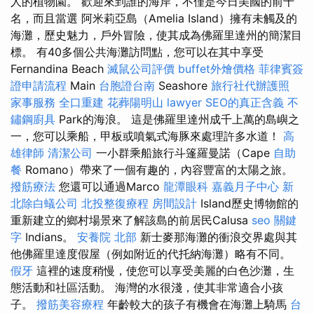
人的植物園。 歡迎來到誰的海岸，不僅是今日美國的前十
名，而且當選 阿米莉亞島（Amelia Island）擁有未觸及的
海灘，歷史魅力，戶外冒險，使其成為佛羅里達州的簡潔目
標。 有40多個公共海灘訪問點，您可以在其中享受
Fernandina Beach
滅鼠公司評價
buffet外燴價格
菲律賓簽
證申請流程
Main
台胞證台南
Seashore
旅行社代辦護照
家事服務
全口重建
花葬陽明山
lawyer
SEO的真正含義
不
鏽鋼廚具
Park的海浪。 這是佛羅里達州成千上萬的島嶼之
一，您可以乘船，甲板或噴氣式海豚來處理許多水道！
高
雄律師
清潔公司
一小群乘船旅行斗篷羅曼諾（Cape
自助
餐
Romano）帶來了一個有趣的，內容豐富的太陽之旅。
撥筋療法
您還可以通過Marco
龍潭眼科
嘉義月子中心
新
北除白蟻公司
北投整復療程
房間設計
Island歷史博物館的
重新建立的鄉村場景來了解該島的前居民Calusa
seo 關鍵
字
Indians。
安養院 北部
新士麥那海灘的衝浪交界處與其
他佛羅里達度假屋（例如附近的代托納海灘）略有不同。
假牙
這裡的速度稍慢，使您可以享受美麗的白色沙灘，生
態活動和社區活動。 海灣的水很淺，使其非常適合小孩
子。
撥筋美容療程
年齡較大的孩子有機會在海灘上騎馬
台