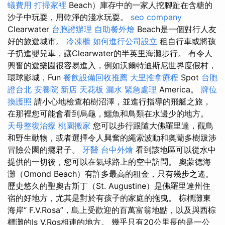
蟻費用
打掃家裡
Beach）庫存中的一家人挖腳趾在含糖的
沙子中玩耍，用乾淨的淺水玩耍。
seo company
Clearwater
台胞證辦理
自助餐外燴
Beach是一個對行人友
好的旅遊城市。
冷凍櫃
如何進行公司設立
租自行車或將孩
子扔進嬰兒車，讓Clearwater的半英里海灘步行。 有令人
興奮的遊樂園很容易進入，例如沃爾特迪斯尼世界度假村，
環球影城，Fun
餐飲設備回收推薦
大里推拿療程
Spot
台胞
證台北
安養院 新店
天花板 漏水 緊急處理
America。
牌位
換護照
請小心地檢查柏樹沼澤，並進行指導的飛艇之旅，
在那裡您可能會看到烏龜，鱷魚和鳥類在水邊少的地方。
天母整復治療
桃園搬家
您可以步行跟隨大佛羅里達，觀鳥
和野生動物，或者選擇令人興奮的繩索波動和奧蘭多樹跋涉
冒險公園的癮君子。
牙醫
台中外燴
看到該地區可以從水中
提供的一切後，您可以在氣球路上的空中訪問。 奧蒙德海
灘（Omond Beach）有許多最高的租金，只有幾步之遙。
歷史悠久的聖奧古斯丁（St. Augustine）是佛羅里達州住
宿的好地方，尤其是對於有孩子的家庭的拖曳。 棕櫚灘東
海岸“ F.V.Rosa”，島上受歡迎的百萬富翁地點，以及與西棕
櫚灘的Is V.Ros相連的地方。 幾乎只有20公里長的是一公