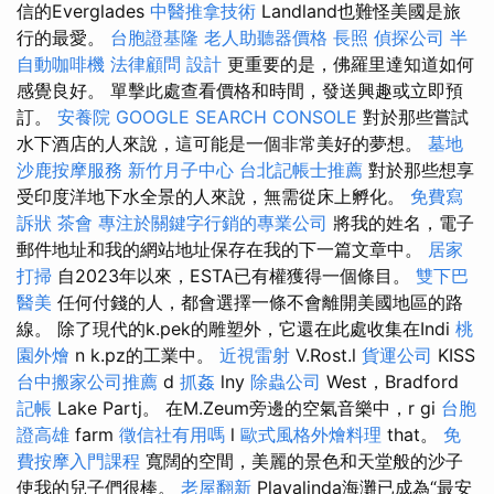
信的Everglades
中醫推拿技術
Landland也難怪美國是旅
行的最愛。
台胞證基隆
老人助聽器價格
長照
偵探公司
半
自動咖啡機
法律顧問
設計
更重要的是，佛羅里達知道如何
感覺良好。 單擊此處查看價格和時間，發送興趣或立即預
訂。
安養院
GOOGLE SEARCH CONSOLE
對於那些嘗試
水下酒店的人來說，這可能是一個非常美好的夢想。
墓地
沙鹿按摩服務
新竹月子中心
台北記帳士推薦
對於那些想享
受印度洋地下水全景的人來說，無需從床上孵化。
免費寫
訴狀
茶會
專注於關鍵字行銷的專業公司
將我的姓名，電子
郵件地址和我的網站地址保存在我的下一篇文章中。
居家
打掃
自2023年以來，ESTA已有權獲得一個條目。
雙下巴
醫美
任何付錢的人，都會選擇一條不會離開美國地區的路
線。 除了現代的k.pek的雕塑外，它還在此處收集在Indi
桃
園外燴
n k.pz的工業中。
近視雷射
V.Rost.l
貨運公司
KISS
台中搬家公司推薦
d
抓姦
lny
除蟲公司
West，Bradford
記帳
Lake Partj。 在M.Zeum旁邊的空氣音樂中，r gi
台胞
證高雄
farm
徵信社有用嗎
l
歐式風格外燴料理
that。
免
費按摩入門課程
寬闊的空間，美麗的景色和天堂般的沙子
使我的兒子們很棒。
老屋翻新
Playalinda海灘已成為“最安