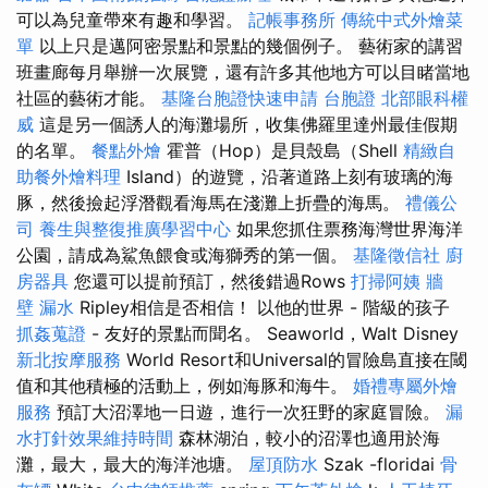
可以為兒童帶來有趣和學習。
記帳事務所
傳統中式外燴菜
單
以上只是邁阿密景點和景點的幾個例子。 藝術家的講習
班畫廊每月舉辦一次展覽，還有許多其他地方可以目睹當地
社區的藝術才能。
基隆台胞證快速申請
台胞證
北部眼科權
威
這是另一個誘人的海灘場所，收集佛羅里達州最佳假期
的名單。
餐點外燴
霍普（Hop）是貝殼島（Shell
精緻自
助餐外燴料理
Island）的遊覽，沿著道路上刻有玻璃的海
豚，然後撿起浮潛觀看海馬在淺灘上折疊的海馬。
禮儀公
司
養生與整復推廣學習中心
如果您抓住票務海灣世界海洋
公園，請成為鯊魚餵食或海獅秀的第一個。
基隆徵信社
廚
房器具
您還可以提前預訂，然後錯過Rows
打掃阿姨
牆
壁 漏水
Ripley相信是否相信！ 以他的世界 - 階級的孩子
抓姦蒐證
- 友好的景點而聞名。 Seaworld，Walt Disney
新北按摩服務
World Resort和Universal的冒險島直接在閾
值和其他積極的活動上，例如海豚和海牛。
婚禮專屬外燴
服務
預訂大沼澤地一日遊，進行一次狂野的家庭冒險。
漏
水打針效果維持時間
森林湖泊，較小的沼澤也適用於海
灘，最大，最大的海洋池塘。
屋頂防水
Szak -floridai
骨