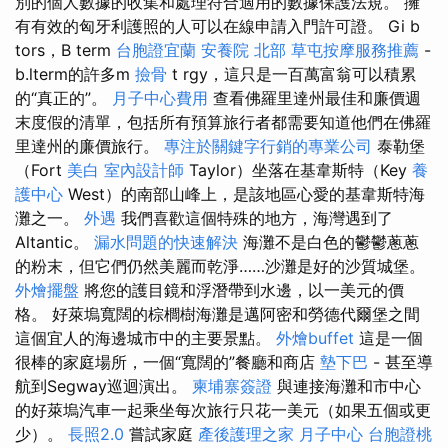
別的個人數據的收集和處理符合適用的數據保護法規。 擁
有有效的匈牙利護照的人可以在線申請入門許可證。 Gi b
tors，B term
台胞證宜蘭
安養院 北部
草屯按摩服務推薦
-
b.lterm的許多m
撿骨
t rgy，這只是一百萬富翁可以積累
的“真正的”。
月子中心費用
查看佛羅里達州最佳和廉價週
末度假的清單，包括所有預算旅行者都需要知道他們在佛羅
里達州的廉價旅行。
專注於關鍵字行銷的專業公司
泰勒堡
（Fort
美白
室內設計師
Taylor）坐落在基韋斯特（Key
養
護中心
West）的南部山峰上，是該地區心愛的基韋斯特海
灘之一。
外遇
我們喜歡這個特殊的地方，海灣遇到了
Altantic。
漏水問題的快速解決
海灘不是白色的鬱鬱蔥蔥
的粉末，但它們仍然美麗而乾淨……沙灘是好的沙質城堡。
外燴擺盤
將您的護目鏡和浮潛帶到水邊，以一美元的價
格。 好萊塢寬闊的棕櫚樹海灘是邁阿密和勞德代爾堡之間
這個宜人的海邊城市中的主要景點。
外燴buffet
這是一個
很棒的家庭場所，一個“寬闊的”餐廳和商店
墊下巴
- 甚至導
航到Segway巡迴演出。
柬埔寨簽證
與連接海灘和市中心
的好萊塢汽車一起乘坐每次旅行只花一美元（如果五個或更
少）。
長照2.0
嘗試家庭
產後護理之家 月子中心
台胞證桃