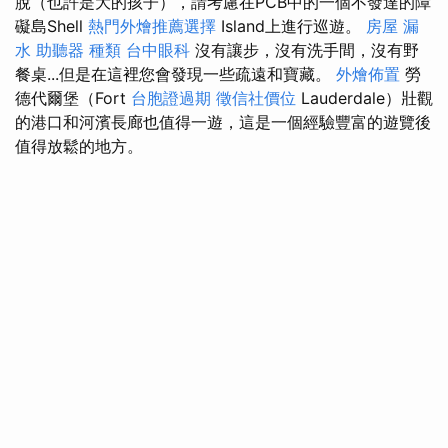
脫（也許是大的孩子），請考慮在PCB中的一個不發達的障
礙島Shell
熱門外燴推薦選擇
Island上進行巡遊。
房屋 漏
水
助聽器 種類
台中眼科
沒有讓步，沒有洗手間，沒有野
餐桌...但是在這裡您會發現一些疏遠和寶藏。
外燴佈置
勞
德代爾堡（Fort
台胞證過期
徵信社價位
Lauderdale）壯觀
的港口和河濱長廊也值得一遊，這是一個經驗豐富的遊覽後
值得放鬆的地方。