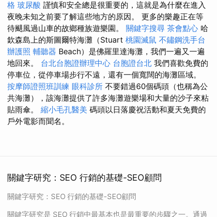
格
玻尿酸
謹慎和安全總是很重要的，這就是為什麼在進入
夜晚未知之前要了解這些地方的原因。 更多的樂趣正在等
待颶風過山車的故鄉種族遊樂園。
關鍵字搜尋
茶會點心
哈
欽森島上的斯圖爾特海灘（Stuart
桃園滅鼠
不鏽鋼洗手台
辦護照
輔聽器
Beach）是佛羅里達海灘，我們一遍又一遍
地回來。
台北台胞證辦理中心
台胞證台北
我們喜歡免費的
停車位，從停車場步行不遠，還有一個寬闊的海灘區域。
按摩師證照班訓練
眼科診所
不要錯過60個碼頭（也稱為公
共海灘），該海灘提供了許多海灘遊樂場和大量的沙子來粘
貼雨傘。
縮小毛孔醫美
碼頭以日落慶祝活動和夏天免費的
戶外電影而聞名。
關鍵字研究：SEO 行銷的基礎-SEO顧問
關鍵字研究：SEO 行銷的基礎-SEO顧問
關鍵字研究是 SEO 行銷中最基本也是最重要的步驟之一。通過