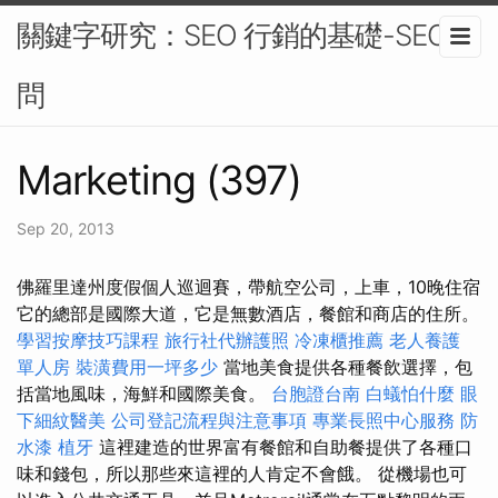
關鍵字研究：SEO 行銷的基礎-SEO顧
問
Marketing (397)
Sep 20, 2013
佛羅里達州度假個人巡迴賽，帶航空公司，上車，10晚住宿
它的總部是國際大道，它是無數酒店，餐館和商店的住所。
學習按摩技巧課程
旅行社代辦護照
冷凍櫃推薦
老人養護
單人房
裝潢費用一坪多少
當地美食提供各種餐飲選擇，包
括當地風味，海鮮和國際美食。
台胞證台南
白蟻怕什麼
眼
下細紋醫美
公司登記流程與注意事項
專業長照中心服務
防
水漆
植牙
這裡建造的世界富有餐館和自助餐提供了各種口
味和錢包，所以那些來這裡的人肯定不會餓。 從機場也可