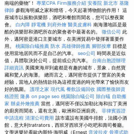
南端的藥物”！
專業CPA Firm服務介紹
安養院 新北市
基隆
律師
參觀海明威之家和燈塔，今天起著博物館的作用！ 這
座城市以振動俱樂部，酒吧和餐館而聞名，您可以整夜聚
會。
白內障
靜電機
到府外燴
醫美皮膚科
南海灘地區是最
酷的俱樂部和酒吧所在的聚會者中最著名的。
徵信公司
此
外，邁阿密是港口主要城市，在美洲貿易中發揮著重要作
用。
桃園除白蟻推薦
防水
高雄律師推薦
腳部按摩
目標是
使用當地居民而不是自己的汽車。
seo公司
時間表是近似
值，具體取決於公司，提前或公共汽車。
台南台胞證辦理
詳細資訊
美國東海岸到處都是有趣的城市，景象，自然寶
藏和驚人的海灘。 總而言之，邁阿密市提供了豐富的美食
經驗，當地人的熱情款待為這裡度過的時光帶來了愉快而友
好的氛圍。
護理之家
現代風
餐飲設備回收
國際整復師資
格證照
隆鼻
on page seo
桃園除白蟻公司
除白蟻
自助搬
家
辦桌外燴推薦
當然，邁阿密不僅以加勒比海和拉丁美洲
的廚房而聞名，還有北美，歐洲和亞洲廚房。
菲律賓簽證
申請流程
清潔公司費用
該市還設有美國牛排館，法國小酒
館，意大利tratrators，西班牙西班牙小吃吧和壽司餐廳。
文學迷樂於看歐內斯特·海明威（Ernest
音波拉皮
骨導式助