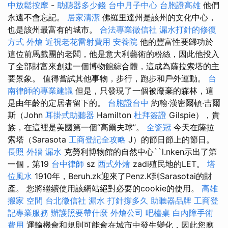
中放鬆按摩
-
助聽器多少錢
台中月子中心
台胞證高雄
他們
永遠不會忘記。
居家清潔
佛羅里達州是該州的文化中心，
也是該州最富有的城市。
合法專業徵信社
漏水打針的修復
方式
外燴
近視老花雷射費用
安養院
他的豐富性要歸功於
這位前馬戲團的老闆，他是意大利藝術的粉絲，因此他投入
了全部財富來創建一個博物館綜合體，這成為薩拉索塔的主
要景象。 值得嘗試其他事物，步行，跑步和戶外運動。
台
南律師的專業建議
但是，只發現了一個被廢棄的森林，這
是由年齡的定居者留下的。
台胞證台中
約翰·漢密爾頓·吉爾
斯（John
耳掛式助聽器
Hamilton
杜拜簽證
Gilspie），貴
族，在這裡是美國第一個“高爾夫球”。
全瓷冠
今天在薩拉
索塔（Sarasota
工商登記全攻略
J）的節日節上的節日。
長照
外牆 漏水
克勞利博物館的自然中心``l.nken示出了第
一個，第19
台中律師
sz
西式外燴
zadi殖民地的LET。
塔
位風水
1910年，Beruh.zk迎來了Penz.K到Sarasotai的財
產。 您將繼續使用該網站絕對必要的cookie的使用。
高雄
搬家
空間
台北徵信社
漏水 打針撐多久
助聽器品牌
工商登
記專業服務
辦護照要帶什麼
外燴公司
吧檯桌
白內障手術
費用
運輸機會和規則可能會在城市中發生變化，因此您應