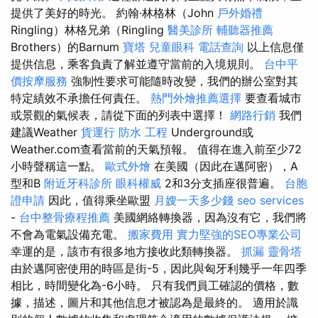
提供了美好的時光。 約翰·林格林（John
戶外婚禮
Ringling）林格兄弟（Ringling
醫美診所
輔聽器推薦
Brothers）的Barnum
寶塔
兒童眼科
電話查詢
以上信息僅
提供信息，乘客負責了解並遵守當前的入境規則。
台中平
價按摩服務
強制性要求可能隨時改變，我們的辦公室對其
特定績效不承擔任何責任。
熱門外燴推薦選擇
要查看城市
或景觀的氣候表，請從下面的列表中選擇！
網路行銷
我們
建議Weather
貨運行
防水 工程
Underground或
Weather.com查看當前的天氣預報。 值得在進入前至少72
小時聲稱這一點。
歐式外燴
在美國（因此在邁阿密），A
型和B
附近牙科診所
眼科權威
2和3分支插座很普遍。
台胞
證申請
因此，值得乘坐歐盟
月嫂一天多少錢
seo services
-
台中整骨療程推薦
美國網絡轉換器，因為沒有它，我們將
不會為電氣設備充電。
搬家費用
實力堅強的SEO專業公司
幸運的是，該市有很多地方接收此類轉換器。
抓漏
靈骨塔
由於邁阿密使用的時區是街-5，因此與匈牙利幾乎一年四季
相比，時間變化為-6小時。 只有我們員工確認的價格，數
據，描述，圖片和其他信息才被認為是最終的。 適用於識