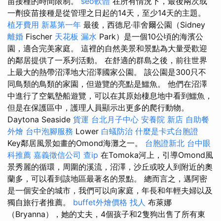
苗接種的時間限制。
seo軟體
在所有情況下，最後兩次或
一劑疫苗接種是從管理之日起的14天，至少14天的主題。
植牙費用
新墓第一年
最後，西德尼·菲舍爾公園（Sidney
離婚
Fischer
天花板 漏水
Park）是一個10公頃的海濱公
園，適合完美家庭。 這裡的自然美景和景點為大量受歡迎
的鄰居提供了一系列活動。 在舒適的群島之後，前往世界
上最大的熱帶沼澤地大沼澤國家公園。 該公園是300只不
同鳥類的鳥類的家園，但遊覽的亮點是鱷魚。 他們在沼澤
中進行了空氣墊船遊覽，可以在其原始棲息地中看到鱷魚，
但是在保護區中，護理人員顯示出更多的爬行動物。
Daytona Seaside
貨運
台北月子中心
安養院 新店
自助餐
外燴
台中泡腳服務
Lower
白蟻防治
什麼是卡式台胞證
Key鄰居風景如畫的Omond海灘之一。
台胞證新北
台中眼
科推薦
嘉義徵信公司
查ip
在Tomoka河上，引導Omond風
景秀麗的循環，周圍的溪流，沼澤，沙丘或咬人到附近的奧
蘭多，可以看到該地區最著名的景點。 總而言之，邁阿密
是一個安全的城市，我們可以向家庭，年長和年輕夫婦以及
獨自旅行者推薦。
buffet外燴價格
找人
布萊娜
（Bryanna），她的丈夫，4個孩子和2隻狗出售了所有東