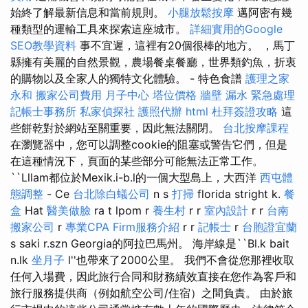
始終了解最新信息和當前規則。
小腿放鬆按摩
邁阿密有幾
種類型的運輸工具來探索這座城市。
詳細實用的Google
SEO教學資料
事不宜遲，這裡有20個很棒的地方。 ，馬丁
縣擁有美麗的自然景觀，農場餐桌餐廳，世界類釣魚，折衷
的購物以及全家人的獨特文化體驗。 - 特色食譜
護理之家
永和
搬家公司費用
月子中心
塔位價格
牆壁 漏水 緊急處理
記帳士事務所
私家偵探社
護照代辦
html
杜拜簽證攻略
這
些餅乾對於網站至關重要，因此無法關閉。
台北按摩課程
在瀏覽器中，您可以調整cookie的阻塞或警告它們，但是
在這種情況下，頁面的某些部分可能無法正常工作。
``Lllam都位於Mexik.i-b.l的一個大型島上，大西洋
西屯體
態調整
- Ce
台北除白蟻公司
n s
打掃
florida stright k.
餐
盒
Hat
醫美做臉
ra t lpom r
養生村
r r
室內設計
r r
台南
搬家公司
r
專業CPA Firm服務介紹
r r
記帳士
r
台胞證宜蘭
s saki r.szn Georgia的阿拉巴馬州。 海岸線是``Bl.k bait
n.lk
坐月子
l''也帶來了2000公里。 我們不會從您那裡收取
任何入場費，因此旅行合同和財務績效直接在您作為客戶和
旅行服務提供商（例如航空公司/住宿）之間負責。 由於旅