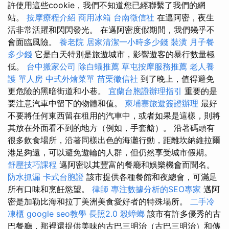
許使用這些cookie，我們不知道您已經聯繫了我們的網
站。
按摩療程介紹
商用冰箱
台南徵信社
在邁阿密，夜生
活非常活躍和閃閃發光。 在邁阿密度假期間，我們幾乎不
會面臨風險。
養老院
居家清潔一小時多少錢
裝潢
月子餐
多少錢
它是白天特別是旅遊城市，影響遊客的暴行數量極
低。
台中搬家公司
除白蟻推薦
草屯按摩服務推薦
老人養
護 單人房
中式外燴菜單
苗栗徵信社
到了晚上，值得避免
更危險的黑暗街道和小巷。
宜蘭台胞證辦理指引
重要的是
要注意汽車中留下的物體和值。
柬埔寨旅遊簽證辦理
最好
不要將任何東西留在租用的汽車中，或者如果是這樣，則將
其放在外面看不到的地方（例如，手套艙）。 沿著碼頭有
很多飲食場所，沿著同樣出色的海灘行動，距離坎納維拉爾
港足夠遠，可以避免遊輪的人群，但仍然享受城市假期。
舒壓技巧課程
邁阿密以其豐富的餐廳和娛樂機會而聞名。
防水抓漏
卡式台胞證
該市提供各種餐館和夜總會，可滿足
所有口味和烹飪慾望。
律師
專注數據分析的SEO專家
邁阿
密是加勒比海和拉丁美洲美食愛好者的特殊場所。
二手冷
凍櫃
google seo教學
長照2.0
殺蟑螂
該市有許多優秀的古
巴餐廳，那裡還提供美味的古巴三明治（古巴三明治）和傳