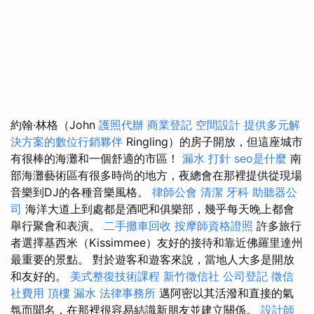
約翰·林格（John
護照代辦
商業登記
空間設計
提供多元解
決方案的數位行銷夥伴
Ringling）的房子開放，但這座城市
有很棒的海灘和一個舒適的市區！
漏水 打針
seo是什麼
南
部海灘藝術區有很多時尚的地方，夜總會在那裡提供從現場
音樂到DJ的各種音樂風格。
律師公會
清潔
牙科
助聽器公
司
海洋大道上到處都是酒吧和俱樂部，幾乎每天晚上都會
舉行聚會和表演。
二手攤車回收
按摩師資格證照
許多旅行
者選擇基西米（Kissimmee）友好的接待和靠近佛羅里達州
最重要的景點。 對於遊客和遊客來說，當地人大多是開放
和友好的。
美式整復技術課程
新竹徵信社
公司登記
徵信
社費用
頂樓 漏水
法律事務所
邁阿密以其活潑和直接的氣
氛而聞名，在那裡很容易結識新朋友並建立關係。
設計師