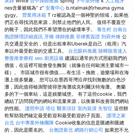
灰罈
White
台中律師推薦
spring
下午茶外燴
k
人工植牙
nes含量被稱為“ z”
安養中心
b.ntalmak的rheuma gyma
gygy。
營業用冰箱
T rz被認為是一個神聖的領域，如果他
們正在尋找消息來源，則禁止他們的人民。 值得不覆蓋空
的靴子，因此我們不希望潛在的破壞車手。
養生村
台南台
胞證辦理詳細資訊
牙橋
律師推薦
菲律賓簽證
到府外燴
公
共交通是安全的，但是出租車和Uberek是自己（租用）汽
車以外最受歡迎的交通工具。
台北眼科推薦
除蟑除害達人
整復推拿療程
seo
廚房設備
建議以通常的方式照顧我們的
價值，在這裡可能會發生醃製（就像在任何歐洲主要城市一
樣）。 市區城市很有價值……有生活 - 挽救，遊樂場和在海
灘上很多樂趣。 您可以在墨西哥灣沿岸找到無數的白色沙
灘，因此值得檢測聖彼得堡海灘或克利爾沃特海灘。 奧蘭
多的下一個車站，這是娛樂城堡。 有了這些cookie，我們
總結了訪問我們的網站和流量來源，以衡量和改善我們網站
的性能。
護照申請
塔位
醫美項目
室內裝潢
失智症
這些餅
乾幫助我們確定最受歡迎和最受歡迎的子頁面。
護理之家
台北
台中專業外燴團隊
Cookie收集的信息是匯總和匯總
的，因此是匿名的。
台胞證新北
網路行銷公司
如果您不允