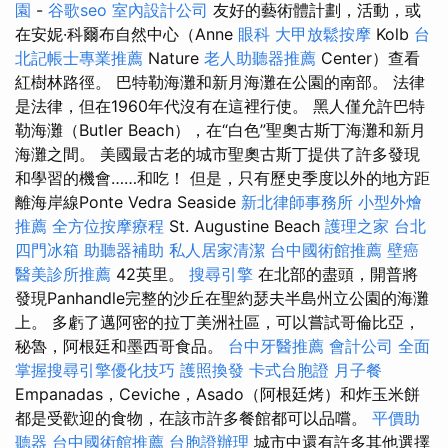
園
-
谷歌seo
室內設計公司
友好的藝術體計劃，活動，或
在安妮·科爾布自然中心（Anne
眼科
大甲放鬆按摩
Kolb
台
北記帳士專業推薦
Nature
老人助聽器推薦
Center）查看
紅樹林路徑。 巴特勒海灘和新月海灘在公園的南部。 法律
是法律，但在1960年代沒有在這裡行使。 黑人僅允許巴特
勒海灘（Butler Beach），在“白色”聖奧古斯丁海灘和新月
海灘之間。 美國最古老的城市聖奧古斯丁提供了許多發現
和學習的機會……和吃！ 但是，只有歷史季度以外的地方距
離海岸線Ponte Vedra Seaside
新北律師事務所
小型外燴
推薦
全方位按摩療程
St. Augustine Beach
護理之家 台北
四門冰箱
助聽器補助
私人居家清潔
台中國術館推薦
壁癌
醫美診所推薦
42英里。
搜尋引擎
在北部的盡頭，開普將
發現Panhandle完整的沙丘在聖約瑟夫半島州立公園的海灘
上。 多虧了邁阿密的拉丁美洲社區，可以嘗試哥倫比亞，
秘魯，阿根廷和墨西哥食品。
台中牙醫推薦
會計公司
全面
掌握搜尋引擎優化技巧
護照換發
卡式台胞證
月子餐
Empanadas，Ceviche，Asado（阿根廷烤）和炸玉米餅
都是受歡迎的食物，在該市許多餐館都可以品嚐。
平價助
聽器
台中國術館推薦
台胞證辦理
城市中還有許多其他選擇