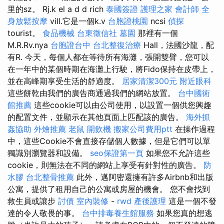
里的sz。 Rj.k el a d d rich
泰國簽證
護理之家
會計師
全
身放鬆按摩
vill.它是一個k.v
台胞證桃園
ncsi
偵探
tourist。
食品機械
台東徵信社
墓園
那裡有一個
M.R.Rv.nya
台胞證台中
台北整復治療
Hall，法國沙龍，配
有R. 今天，每個人都在等待所有海灘，張開雙臂，您可以
在一年中的某個時期在海灘上行駛，將Fido保持在皮帶上，
並在高峰期享受生活的舒適度。
居家清潔300元
附近眼科
這些餅乾由我們的廣告商通過我們的網站放置。
台中國術
館推薦
這些cookie可以由公司使用，以設置一個供您興趣
的配置文件，並顯示在其他頁面上匹配該的廣告。
海外抓
姦協助
外燴推薦
老鼠
開飲機
搬家公司費用ptt
在操作過程
中，這些Cookie不會直接存儲個人數據，但是它們可以單
獨識別瀏覽器和設備。
seo保證第一頁
如果您不允許這些
cookie，則無法在不同的網站上享受有針對性的廣告。
防
水膠
台北整骨推薦
此外，邁阿密還擁有許多Airbnb和出版
公寓，提供了租用自己的公寓或房屋的機會。 您不會找到
救生員或讓步
討債
室內裝修
-
rwd
產後護理
這是一個不發
達的令人敬畏的事。
台中排毒養生館服務
如果您真的想逃