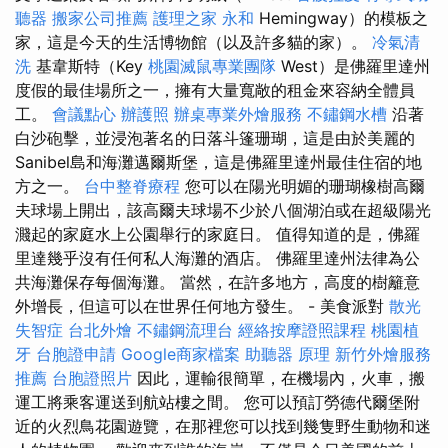
聽器
搬家公司推薦
護理之家 永和
Hemingway）的模板之
家，這是今天的生活博物館（以及許多貓的家）。
冷氣清
洗
基韋斯特（Key
桃園滅鼠專業團隊
West）是佛羅里達州
度假的最佳場所之一，擁有大量寬敞的租金來容納全體員
工。
會議點心
辦護照
辦桌專業外燴服務
不鏽鋼水槽
沿著
白沙砲擊，並浸泡著名的日落斗篷珊瑚，這是由於美麗的
Sanibel島和海灘邁爾斯堡，這是佛羅里達州最佳住宿的地
方之一。
台中整脊療程
您可以在陽光明媚的珊瑚橡樹高爾
夫球場上開出，該高爾夫球場不少於八個湖泊或在超級陽光
濺起的家庭水上公園舉行的家庭日。 值得知道的是，佛羅
里達幾乎沒有任何私人海灘的酒店。 佛羅里達州法律為公
共海灘保存每個海灘。 當然，在許多地方，高度的樹籬意
外增長，但這可以在世界任何地方發生。 - 美食派對
散光
失智症
台北外燴
不鏽鋼流理台
經絡按摩證照課程
桃園植
牙
台胞證申請
Google商家檔案
助聽器 原理
新竹外燴服務
推薦
台胞證照片
因此，運輸很簡單，在機場內，火車，搬
運工將乘客運送到航站樓之間。 您可以預訂勞德代爾堡附
近的火烈鳥花園遊覽，在那裡您可以找到幾隻野生動物和迷