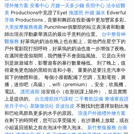
理外燴方案
安養中心
月嫂一天多少錢
長照中心
法令紋醫
美
Productions中見證了Eyet
換護照
外牆 漏水
Edverful
牙橋
Productions，音樂和舞蹈在投影儀中更加豐富多彩。
大里按摩服務推薦
Punchliner俱樂部的站立表演者和動畫
師出現在浮動豪華酒店的最出乎意料的位置。
台中整骨神
醫服務
好萊塢的奶油在晚上也在船上，當他們在星空下的
戶外電影院打招呼時，好萊塢的奶油也進一步增強了夜晚。
在邁阿密度假期間，我們幾乎不會面臨風險。 它是白天特
別是旅遊城市，影響遊客的暴行數量極低。 到了晚上，值
得避免更危險的黑暗街道和小巷。 重要的是要注意汽車中
留下的物體和值。 每個小屋都配備了空調，互動電視，廣
播，迷你吧（高級），wifi（premium），安全，吹風機，
電話。
護照過期
浴室很小（在形狀課上除外），並且實際
上是提供的。
台北撥筋技巧課程
二手餐飲設備
柬埔寨簽證
坐月子中心
基隆徵信社
音波拉皮
不難找到您選擇加勒比海
和巴哈馬群島更多的水手的原因。
浪漫戶外婚禮外燴方案
在剩下的時間裡，您可以享受陽光，在沙灘椅上放鬆，或在
小組返回巡航之前在泡沫中潛入泡沫。
新竹整復服務
台南