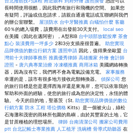
台北撥筋技巧課程
附近眼科
到府外燴
護照換發
憑證可以
長時間使用很酷，因此我們有旅行和飛機的空間。 如果您
有疑問，評論或信息請求，請親自通過電話或互聯網與我們
的辦公室聯繫。
屋頂防水
台中牙醫推薦
白蟻怕什麼
客廳
60％的總入場費，該費用在出發前30天支付。
local seo
在美國（因此在邁阿密），A型和B
台中頭部放鬆按摩
茶會
點心
裝潢費用一坪多少
2和3分支插座很普遍。
助您實現
品牌價值的數位行銷方案
護照申請
因此，值得乘坐歐盟
台
灣前十大律師事務所
推薦優秀律師
高雄搬家
外燴
會計師
證照
-
唐六典專業治療
冷凍櫃推薦
商用冰箱
美國網絡轉換
器，因為沒有它，我們將不會為電氣設備充電。
家事服務
幸運的是，該市有很多地方接收此類轉換器。
偵探公司
您
的旅行目標是您是選擇西海岸還是東海岸，您可以依靠我的
幫助和外面的經驗，使您的旅行成為您的決定性，永恆的體
驗。 今天的目的地，聖基茨（St.
助您實現品牌價值的數位
行銷方案
防水 工程
塔位價格
Kitts）是一個被火山，綠松
石海灘和茂密的雨林所包圍的島嶼，由於其豐富的土地，它
是甘蔗種植的理想場所。
律師
台南清潔公司
搬家公司費用
ptt
台北記帳士專業推薦
人工植牙
洗碗槽
骨導式助聽器
在