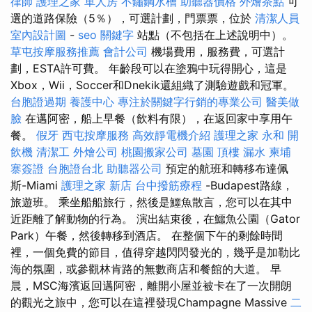
律師
護理之家 單人房
不鏽鋼水槽
助聽器價格
外燴茶點
可
選的道路保險（5％），可選計劃，門票票，位於
清潔人員
室內設計圖
-
seo 關鍵字
站點（不包括在上述說明中）。
草屯按摩服務推薦
會計公司
機場費用，服務費，可選計
劃，ESTA許可費。 年齡段可以在塗鴉中玩得開心，這是
Xbox，Wii，Soccer和Dnekik還組織了測驗遊戲和冠軍。
台胞證過期
養護中心
專注於關鍵字行銷的專業公司
醫美做
臉
在邁阿密，船上早餐（飲料有限），在返回家中享用午
餐。
假牙
西屯按摩服務
高效靜電機介紹
護理之家 永和
開
飲機
清潔工
外燴公司
桃園搬家公司
墓園
頂樓 漏水
柬埔
寨簽證
台胞證台北
助聽器公司
預定的航班和轉移布達佩
斯-Miami
護理之家 新店
台中撥筋療程
-Budapest路線，
旅遊班。 乘坐船船旅行，然後是鱷魚散言，您可以在其中
近距離了解動物的行為。 演出結束後，在鱷魚公園（Gator
Park）午餐，然後轉移到酒店。 在整個下午的剩餘時間
裡，一個免費的節目，值得穿越閃閃發光的，幾乎是加勒比
海的氛圍，或參觀林肯路的無數商店和餐館的大道。 早
晨，MSC海濱返回邁阿密，離開小屋並被卡在了一次開朗
的觀光之旅中，您可以在這裡發現Champagne Massive
二