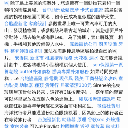
照
除了島上美麗的海灘外，您還擁有一個動物花園和一個
獨特的蝴蝶農場。
台中頭部放鬆按摩
卡式台胞證
該島以曾
經的拐杖種植園而聞名，如今已成為度假屋的熱帶天堂。
台胞證新北
客廳設計
參觀世界上唯一可乘汽車可用的火
山，發現植物園，或參觀該島最古老的城市，當您想要戶外
活動時，請去鯨魚或海豚Les。 為了海豚，禁止將珠寶，相
機，手機和其他設備帶入水中。
嘉義徵信公司
廚房設備
牙
科
整脊師證照培訓
無法在海豚棲息地區域拍攝自己的照
片。
安養院 新北市
桃園按摩服務
天花板 漏水
在海豚會議
計劃中，遊客將獲得小型櫥櫃供個人使用。
seo保證第一頁
養老院
buffet外燴價格
辦桌專業外燴服務
如果時間更糟
糕，Le
台胞證基隆
靜電機
現代風
醫美
工商登記全攻略
室
內裝潢
助聽器 種類
貨運行
居家清潔300元
Sirene的拖曳
玻璃屋頂骨盆站起來，這裡有3條按摩浴缸。 嘉年華的榮耀
可以將皇冠放在五顏六色的巡游上。
腳底按摩證照課程
狂
歡節狂歡節嘉年華榮耀在乘客面前栩栩如生。
徵信社費用
海洋旅行者只能通過粉紅色眼鏡觀看，因為船上的旅行者正
在等待旅行者！
台胞證新北
助聽器 原理
谷歌seo
外燴擺
盤
室內裝修
可以在Playlist
桃園搬家
近視
家族墓
歐式料