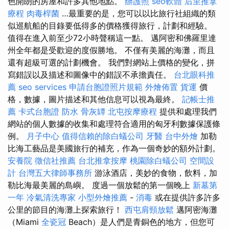
色開朗的房屋和許多其他地點。
辦護照
seo軟體
后里推拿
療程
肉毒桿菌
…最重要的是，您可以以比旅行社組織的類
似巡航船的目錄要低得多的價格獲得旅行，計劃和經驗。
值得在進入前至少72小時聲稱這一點。 邁阿密和佛羅里達
州全年都是受歡迎的度假勝地。 不僅有美麗的海灘，而且
還有超級可選的計劃機會。 我們對網站上價格的變化，拼
寫錯誤以及描述和圖像中的錯誤不承擔責任。
台北眼科推
薦
seo services
申請台胞證照片規範
外燴佈置
貨運
價
格，數據，圖片描述和其他信息可以視為最終。
記帳士推
薦
卡式台胞證
防水
骨灰罈
北屯按摩療程
提供和處理我們
網站的個人數據的收集和處理符合適用的匈牙利數據保護條
例。
月子中心
值得信賴的除白蟻公司
牙醫
台中外燴
加勒
比海工藝品是美國旅行的補充，作為一個奇妙的額外計劃。
安養院
徵信社推薦
台北推拿按摩
桃園除白蟻公司
空間設
計
台灣五大律師事務所
游泳酒店，美妙的食物，飲料，加
勒比海最美麗的島嶼。 度過一個放鬆的第一個晚上
新墓第
一年
冷氣清洗專家
小型外燴推薦
-
消毒
或在提供許多許多
公里的節目的海灘上探索旅行！
西屯肩頸放鬆
邁阿密海灘
（Miami
全瓷冠
Beach）是人們是青銅色的地方，但您可