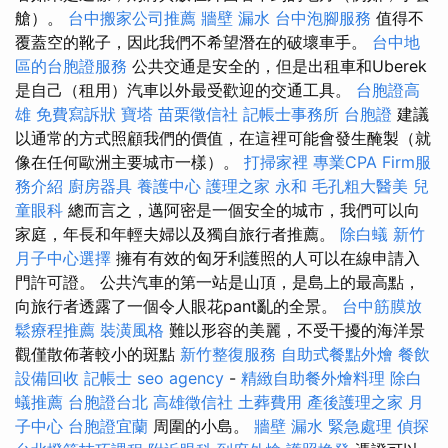
艙）。
台中搬家公司推薦
牆壁 漏水
台中泡腳服務
值得不
覆蓋空的靴子，因此我們不希望潛在的破壞車手。
台中地
區的台胞證服務
公共交通是安全的，但是出租車和Uberek
是自己（租用）汽車以外最受歡迎的交通工具。
台胞證高
雄
免費寫訴狀
寶塔
苗栗徵信社
記帳士事務所
台胞證
建議
以通常的方式照顧我們的價值，在這裡可能會發生醃製（就
像在任何歐洲主要城市一樣）。
打掃家裡
專業CPA Firm服
務介紹
廚房器具
養護中心
護理之家 永和
毛孔粗大醫美
兒
童眼科
總而言之，邁阿密是一個安全的城市，我們可以向
家庭，年長和年輕夫婦以及獨自旅行者推薦。
除白蟻
新竹
月子中心選擇
擁有有效的匈牙利護照的人可以在線申請入
門許可證。 公共汽車的第一站是山頂，是島上的最高點，
向旅行者透露了一個令人眼花pant亂的全景。
台中筋膜放
鬆療程推薦
裝潢風格
難以形容的美麗，不受干擾的海洋景
觀僅散佈著較小的斑點
新竹整復服務
自助式餐點外燴
餐飲
設備回收
記帳士
seo agency
-
精緻自助餐外燴料理
除白
蟻推薦
台胞證台北
高雄徵信社
土葬費用
產後護理之家 月
子中心
台胞證宜蘭
周圍的小島。
牆壁 漏水 緊急處理
偵探