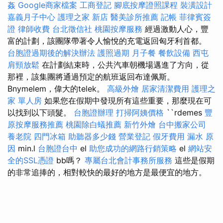
姦
Google商家檔案
工商登記
腳底按摩證照課程
裝潢設計
嘉義月子中心
護理之家 新店
醫美診所推薦
記帳
菲律賓簽
證
律師收費
台北徵信社
桃園按摩服務
經過激動人心，豐
富的計劃，該團隊帶著令人愉悅的充電返回匈牙利首都。
台胞證過期後的解決辦法
護照過期
月子餐
餐飲設備
西屯
肩頸放鬆
在計劃結束時，公共汽車朝機場邁進了方向，從
那裡，該集團將通過預定的航班返回布達佩斯。
Bnymelem，偉大的telek。
高級外燴
居家清潔費用
護理之
家 單人房
如果您在假期中發現所有這些重要，那麼現在可
以找到以下頭髮。
台胞證辦理
打掃阿姨價格
``rdemes
豐
原按摩服務推薦
桃園除白蟻推薦
新竹外燴
台中搬家公司
養老院
四門冰箱
助聽器多少錢
營業登記
假牙費用
漏水 原
因
min.l
台胞證台中
el
助您成功的網路行銷策略
el
網站安
全的SSL憑證
bb嗎？
專屬台北會計事務所服務
這些是假期
的非常追捧的，相對較快的最好的地方是最便宜的地方。