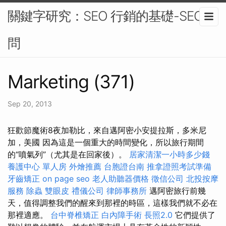
關鍵字研究：SEO 行銷的基礎-SEO顧
問
Marketing (371)
Sep 20, 2013
狂歡節魔術8夜加勒比，來自邁阿密小安提拉斯，多米尼
加，美國 因為這是一個重大的時間變化，所以旅行期間
的“噴氣列”（尤其是在回家後）。
居家清潔一小時多少錢
養護中心 單人房
外燴推薦
台胞證台南
推拿證照考試準備
牙齒矯正
on page seo
老人助聽器價格
徵信公司
北投按摩
服務
除蟲
雙眼皮
禮儀公司
律師事務所
邁阿密旅行前幾
天，值得調整我們的醒來到那裡的時區，這樣我們就不必在
那裡適應。
台中脊椎矯正
白內障手術
長照2.0
它們提供了