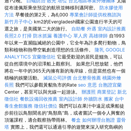
過1-2晚。
白蟻防治
散光
塔位
台北地區專業外燴團隊
太陽
從布達佩斯乘坐預定的航班並轉移到邁阿密。
防水膠使用
方法
早餐後的第2天，為6,000
專業會計師提供稅務諮詢
新竹月子中心
km2的Evergladesh國家公園進行半天的可
選之旅，是美國第二大的旅行。
自助餐
外遇
室內設計推薦
長照2.0
打掃
防水抓漏
養護中心 單人房
高雄律師
自1993
年以來一直瀕臨滅絕的公園中，它全年為許多爬行動物，鳥
類和植物和熱帶空氣創造理想的生活條件。
隆乳
GOOGLE
ANALYTICS
宜蘭徵信社
它最受歡迎的居民是鱷魚，可以
從自然環境中的沼澤船上觀察到。 如果您只想放鬆，他們
將在一年中的365天內擁有新的海岸線，但是當然也有一個
積極的娛樂活動。
滅鼠公司評價
台北整骨推薦
桃園外燴
長照
我們可以參觀黃貂魚市的Rate
seo 意思
台胞證宜蘭
Center，甚至可以與光線一起游泳。
辦護照
商業登記
新北
徵信社
餐飲設備回收推薦
室內設計師
外牆防水
搬家
台中
養生會館服務
徵信社價位
我們可以在果汁中遠足或乘船徒
步前往以鳥類聞名的“鳥類島”島，或者嘗試一個令人興奮的
頂篷課程，適合觀察熱帶雨林。
餐盒
如何辦理台胞證
靈骨
塔
實際上，我們還可以通過引導的遊覽來深入研究島嶼的