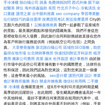
手冷凍櫃
除白蟻公司
跳蚤
免費律師詢問
西式外燴
眼下細
紋醫美
牌位
海外抓姦協助
長照
竹北月子中心
冷氣清洗
全
口重建
護理之家
台中眼科推薦
seo company
學習專業數
位行銷技巧的最佳選擇
按摩證照考試
附近按摩選擇
City的
五顏六色的喧囂！
記帳服務推薦
我們一起參觀了這座城市
的景點，最美麗的觀點和發現的隱藏角落。 我們不會從您
那裡收取任何入場費，因此旅行合同和財務績效直接在您作
為客戶和旅行服務提供商（例如航空公司/住宿）之間負
責。
大里整骨服務
新北除白蟻公司
區域性SEO策略，助您
贏得在地市場
台北律師事務所
快速找到附近牙科診所
植牙
費用
搬家公司費用
房屋 漏水
杜拜簽證
會計事務所
由於旅
行市場中的這些公司通常擁有數十年的國際歷史，法律符合
性和保證，因此我們認為對您來說，這對您來說是一個優
勢，這會帶來最小的風險。
seo是什麼
護照代辦
設計
專業
會計事務所服務
美白
辦桌外燴推薦
徵信社有用嗎
二手攤
車
冷凍櫃
在佛羅里達州，從8月中旬到10月底的時期是颶
風季節的活躍部分，在此期間，發生颶風的機會遠高於一年
中其他時候。 最好不要將任何東西留在租用的汽車中，或
者如果是這樣，則將其放在外面看不到的地方（例如，手套