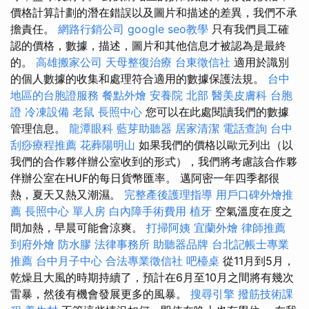
價格計算計劃的潛在錯誤以及圖片和描述的差異，我們不承
擔責任。
網路行銷公司
google seo教學
只有我們員工確
認的價格，數據，描述，圖片和其他信息才被認為是最終
的。
高雄搬家公司
天母整復治療
台東徵信社
適用於識別
的個人數據的收集和處理符合適用的數據保護法規。
台中
地區的台胞證服務
餐點外燴
安養院 北部
醫美皮膚科
台胞
證
冷凍設備
老鼠
長照中心
您可以在此處閱讀我們的數據
管理信息。
龍潭眼科
藍芽助聽器
居家清潔
電話查詢
台中
刮痧療程推薦
花葬陽明山
如果我們的價格以歐元列出（以
我們的合作夥伴辦公室收到的形式），我們將考慮該合作夥
伴辦公室在HUF的每日貨幣匯率。 邁阿密一年四季都很
熱，夏天又熱又潮濕。
完整產後護理指導
用戶口碑外燴推
薦
長照中心 單人房
白內障手術費用
植牙
空氣溫度在度之
間加熱，早晨可能會涼爽。
打掃阿姨
宜蘭外燴
律師推薦
到府外燴
防水膠
法律事務所
助聽器品牌
台北記帳士專業
推薦
台中月子中心
合法專業徵信社
吧檯桌
從11月到5月，
乾燥且大風的時期持續了，預計在6月至10月之間將有幾次
雷暴，然後有機會發展更多的風暴。
搜尋引擎
撥筋技術課