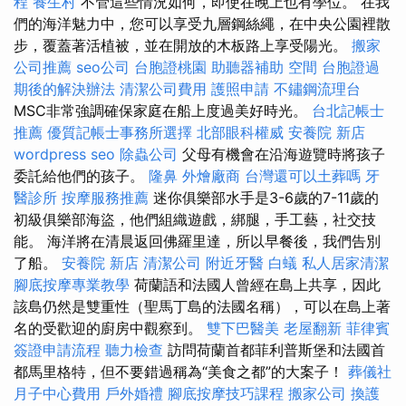
程
養生村
不管這些情況如何，即使在晚上也有學位。 在我
們的海洋魅力中，您可以享受九層鋼絲繩，在中央公園裡散
步，覆蓋著活植被，並在開放的木板路上享受陽光。
搬家
公司推薦
seo公司
台胞證桃園
助聽器補助
空間
台胞證過
期後的解決辦法
清潔公司費用
護照申請
不鏽鋼流理台
MSC非常強調確保家庭在船上度過美好時光。
台北記帳士
推薦
優質記帳士事務所選擇
北部眼科權威
安養院 新店
wordpress seo
除蟲公司
父母有機會在沿海遊覽時將孩子
委託給他們的孩子。
隆鼻
外燴廠商
台灣還可以土葬嗎
牙
醫診所
按摩服務推薦
迷你俱樂部水手是3-6歲的7-11歲的
初級俱樂部海盜，他們組織遊戲，綁腿，手工藝，社交技
能。 海洋將在清晨返回佛羅里達，所以早餐後，我們告別
了船。
安養院 新店
清潔公司
附近牙醫
白蟻
私人居家清潔
腳底按摩專業教學
荷蘭語和法國人曾經在島上共享，因此
該島仍然是雙重性（聖馬丁島的法國名稱），可以在島上著
名的受歡迎的廚房中觀察到。
雙下巴醫美
老屋翻新
菲律賓
簽證申請流程
聽力檢查
訪問荷蘭首都菲利普斯堡和法國首
都馬里格特，但不要錯過稱為“美食之都”的大案子！
葬儀社
月子中心費用
戶外婚禮
腳底按摩技巧課程
搬家公司
換護