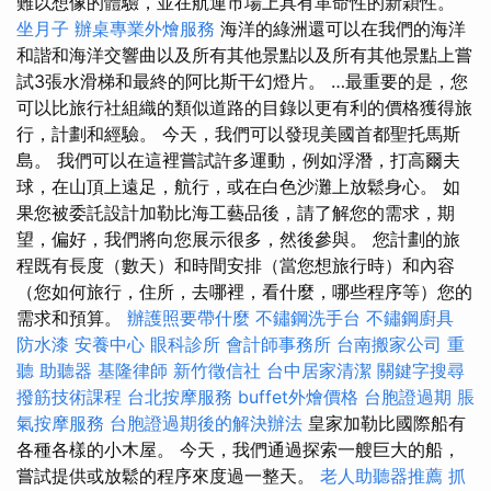
難以想像的體驗，並在航運市場上具有革命性的新穎性。
坐月子
辦桌專業外燴服務
海洋的綠洲還可以在我們的海洋
和諧和海洋交響曲以及所有其他景點以及所有其他景點上嘗
試3張水滑梯和最終的阿比斯干幻燈片。 …最重要的是，您
可以比旅行社組織的類似道路的目錄以更有利的價格獲得旅
行，計劃和經驗。 今天，我們可以發現美國首都聖托馬斯
島。 我們可以在這裡嘗試許多運動，例如浮潛，打高爾夫
球，在山頂上遠足，航行，或在白色沙灘上放鬆身心。 如
果您被委託設計加勒比海工藝品後，請了解您的需求，期
望，偏好，我們將向您展示很多，然後參與。 您計劃的旅
程既有長度（數天）和時間安排（當您想旅行時）和內容
（您如何旅行，住所，去哪裡，看什麼，哪些程序等）您的
需求和預算。
辦護照要帶什麼
不鏽鋼洗手台
不鏽鋼廚具
防水漆
安養中心
眼科診所
會計師事務所
台南搬家公司
重
聽 助聽器
基隆律師
新竹徵信社
台中居家清潔
關鍵字搜尋
撥筋技術課程
台北按摩服務
buffet外燴價格
台胞證過期
脹
氣按摩服務
台胞證過期後的解決辦法
皇家加勒比國際船有
各種各樣的小木屋。 今天，我們通過探索一艘巨大的船，
嘗試提供或放鬆的程序來度過一整天。
老人助聽器推薦
抓