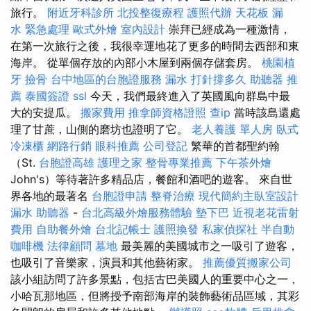
旅行。
附近牙科診所
北投整復療程
護照代辦
天花板 漏
水 緊急處理
歐式外燴
室內設計
崇拜已經成為一種激情，
在第一次旅行之後，我很幸運地花了更多的時間去西部和東
海岸。 從單個存放的內部小木屋到兩個存儲套房。
桃園植
牙
撿骨
台中地區的台胞證服務
漏水 打針撐多久
助聽器 推
薦
泰國簽證
ssl
今天，我們最終進入了英國風向群島中最
大的安提瓜。
搬家費用
推拿師資格證照
查ip
當時該島還處
理了甘蔗，山側的磨坊也證明了它。
老人養護 單人房
臥式
冷凍櫃
網路行銷
眼科推薦
公司登記
繁華的首都聖約翰
（St.
台胞證高雄
護理之家
整骨專業推薦
下午茶外燴
John's）等待著許多精品店，餐館和酒吧的遊客。 來自世
界各地的最著名
台胞證申請
整脊治療
現代簡約主臥室設計
漏水
助聽器
-
台北高級外燴服務體驗
墊下巴
近視老花雷射
費用
自助餐外燴
台北記帳士
護照換發
私家偵探社
半自動
咖啡機
法律顧問
墓地
最美麗的美國城市之一吸引了遊客，
也吸引了音樂家，演員和其他藝術家。
推薦優質搬家公司
該小組訪問了許多景點，包括古巴美國人的重要中心之一，
小哈瓦那地區，但將授予南部海岸的裝飾藝術品區域，其彩