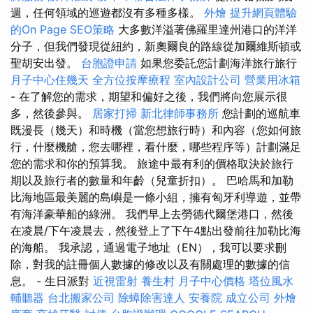
週，任何領域的巡遊都沒有多種多樣。
外燴
提升網頁體驗
的On Page SEO策略
大多數洋溢著佛羅里達州港口的洋洋
分子，但我們發現從紐約，新奧爾良的路線從加爾維斯頓或
聖胡安出發。
台胞證申請
如果您委託您計劃海洋旅行旅行
月子中心住幾天
全方位按摩療程
室內設計公司
營業用冰箱
- 在了解您的需求，期望和偏好之後，我們將向您展示很
多，然後參與。
居家打掃
新北律師事務所
您計劃的巡航車
既漫長（幾天）和時機（當您想旅行時）和內容（您如何旅
行，什麼機艙，您去哪裡，看什麼，哪些程序等）計劃滿足
您的需求和你的預算我。 旅途中最有利的價格取決於旅行
期以及旅行者的數量和年齡（兒童折扣）。 巴哈馬和加勒
比海地區最美麗的島嶼是一條小組，擁有匈牙利導遊，並帶
有海洋豪華船的綠洲。 我們早上去勞德代爾堡港口，然後
在凌晨/下午凌晨去，然後登上了下午4點出發前往加勒比海
的海船。 我承認，通過電子地址（EN），我可以要求刪
除，對我的註冊個人數據的修改以及有關處理的數據的信
息。 - 生日派對
近視雷射
養生村
月子中心價格
塔位風水
輔聽器
台北搬家公司
除蟑除害達人
安養院
成立公司
外燴