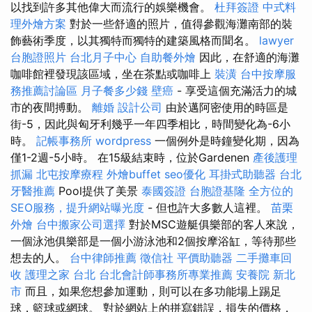
以找到許多其他偉大而流行的娛樂機會。
杜拜簽證
中式料
理外燴方案
對於一些舒適的照片，值得參觀海灘南部的裝
飾藝術季度，以其獨特而獨特的建築風格而聞名。
lawyer
台胞證照片
台北月子中心
自助餐外燴
因此，在舒適的海灘
咖啡館裡發現該區域，坐在茶點或咖啡上
裝潢
台中按摩服
務推薦討論區
月子餐多少錢
壁癌
- 享受這個充滿活力的城
市的夜間搏動。
離婚
設計公司
由於邁阿密使用的時區是
街-5，因此與匈牙利幾乎一年四季相比，時間變化為-6小
時。
記帳事務所
wordpress
一個例外是時鐘變化期，因為
僅1-2週-5小時。 在15級結束時，位於Gardenen
產後護理
抓漏
北屯按摩療程
外燴buffet
seo優化
耳掛式助聽器
台北
牙醫推薦
Pool提供了美景
泰國簽證
台胞證基隆
全方位的
SEO服務，提升網站曝光度
- 但也許大多數人這裡。
苗栗
外燴
台中搬家公司選擇
對於MSC遊艇俱樂部的客人來說，
一個泳池俱樂部是一個小游泳池和2個按摩浴缸，等待那些
想去的人。
台中律師推薦
徵信社
平價助聽器
二手攤車回
收
護理之家 台北
台北會計師事務所專業推薦
安養院 新北
市
而且，如果您想參加運動，則可以在多功能場上踢足
球，籃球或網球。 對於網站上的拼寫錯誤，損失的價格，