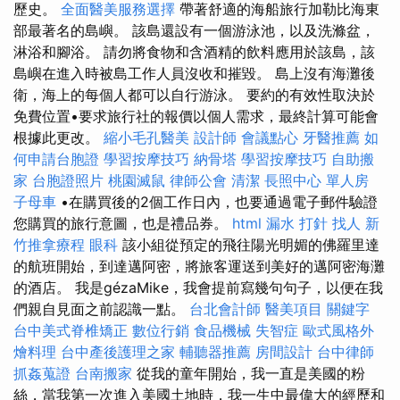
歷史。
全面醫美服務選擇
帶著舒適的海船旅行加勒比海東
部最著名的島嶼。 該島還設有一個游泳池，以及洗滌盆，
淋浴和腳浴。 請勿將食物和含酒精的飲料應用於該島，該
島嶼在進入時被島工作人員沒收和摧毀。 島上沒有海灘後
衛，海上的每個人都可以自行游泳。 要約的有效性取決於
免費位置•要求旅行社的報價以個人需求，最終計算可能會
根據此更改。
縮小毛孔醫美
設計師
會議點心
牙醫推薦
如
何申請台胞證
學習按摩技巧
納骨塔
學習按摩技巧
自助搬
家
台胞證照片
桃園滅鼠
律師公會
清潔
長照中心 單人房
子母車
•在購買後的2個工作日內，也要通過電子郵件驗證
您購買的旅行意圖，也是禮品券。
html
漏水 打針
找人
新
竹推拿療程
眼科
該小組從預定的飛往陽光明媚的佛羅里達
的航班開始，到達邁阿密，將旅客運送到美好的邁阿密海灘
的酒店。 我是gézaMike，我會提前寫幾句句子，以便在我
們親自見面之前認識一點。
台北會計師
醫美項目
關鍵字
台中美式脊椎矯正
數位行銷
食品機械
失智症
歐式風格外
燴料理
台中產後護理之家
輔聽器推薦
房間設計
台中律師
抓姦蒐證
台南搬家
從我的童年開始，我一直是美國的粉
絲，當我第一次進入美國土地時，我一生中最偉大的經歷和