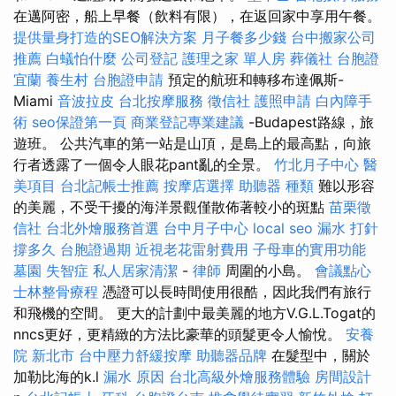
在邁阿密，船上早餐（飲料有限），在返回家中享用午餐。
提供量身打造的SEO解決方案
月子餐多少錢
台中搬家公司
推薦
白蟻怕什麼
公司登記
護理之家 單人房
葬儀社
台胞證
宜蘭
養生村
台胞證申請
預定的航班和轉移布達佩斯-
Miami
音波拉皮
台北按摩服務
徵信社
護照申請
白內障手
術
seo保證第一頁
商業登記專業建議
-Budapest路線，旅
遊班。 公共汽車的第一站是山頂，是島上的最高點，向旅
行者透露了一個令人眼花pant亂的全景。
竹北月子中心
醫
美項目
台北記帳士推薦
按摩店選擇
助聽器 種類
難以形容
的美麗，不受干擾的海洋景觀僅散佈著較小的斑點
苗栗徵
信社
台北外燴服務首選
台中月子中心
local seo
漏水 打針
撐多久
台胞證過期
近視老花雷射費用
子母車的實用功能
墓園
失智症
私人居家清潔
-
律師
周圍的小島。
會議點心
士林整骨療程
憑證可以長時間使用很酷，因此我們有旅行
和飛機的空間。 更大的計劃中最美麗的地方V.G.L.Togat的
nncs更好，更精緻的方法比豪華的頭髮更令人愉悅。
安養
院 新北市
台中壓力舒緩按摩
助聽器品牌
在髮型中，關於
加勒比海的k.l
漏水 原因
台北高級外燴服務體驗
房間設計