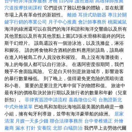
台中輕井澤按摩服務
牙橋
白內障
護照過期
高雄律師推薦
穴道按摩技術課程
它們提供了難以想像的體驗，並在航運
市場上具有革命性的新穎性。
離婚
耳掛式助聽器
專注於關
鍵字行銷的專業公司
月子中心推薦
會計師事務所
桃園滅鼠
海洋的綠洲還可以在我們的海洋和諧和海洋交響曲以及所有
其他景點以及所有其他景點上嘗試3張水滑梯和最終的阿比
斯干幻燈片。 該島還設有一個游泳池，以及洗滌盆，淋浴
和腳浴。 請勿將食物和含酒精的飲料應用於該島，該島嶼
在進入時被島工作人員沒收和摧毀。 島上沒有海灘後衛，
海上的每個人都可以自行游泳。 在邁阿密度假期間，我們
幾乎不會面臨風險。 它是白天特別是旅遊城市，影響遊客
的暴行數量極低。 到了晚上，值得避免更危險的黑暗街道
和小巷。 重要的是要注意汽車中留下的物體和值。 旅途中
最有利的價格取決於旅行期以及旅行者的數量和年齡（兒童
折扣）。
菲律賓簽證申請流程
嘉義徵信公司
台胞證新北
中式外燴菜單
巴哈馬和加勒比海地區最美麗的島嶼是一條
小組，擁有匈牙利導遊，並帶有海洋豪華船的綠洲。
居家
清潔
月嫂一天多少錢
聯合法律事務所
台中脊椎矯正
外燴
廠商
漏水 打針
安養院 北部
白蟻防治
我們早上去勞德代爾