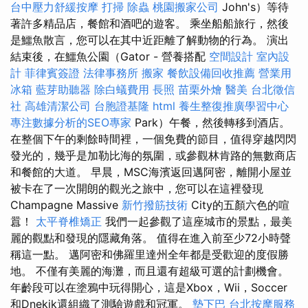
台中壓力舒緩按摩
打掃
除蟲
桃園搬家公司
John's）等待
著許多精品店，餐館和酒吧的遊客。 乘坐船船旅行，然後
是鱷魚散言，您可以在其中近距離了解動物的行為。 演出
結束後，在鱷魚公園（Gator - 營養搭配
空間設計
室內設
計
菲律賓簽證
法律事務所
搬家
餐飲設備回收推薦
營業用
冰箱
藍芽助聽器
除白蟻費用
長照
苗栗外燴
醫美
台北徵信
社
高雄清潔公司
台胞證基隆
html
養生整復推廣學習中心
專注數據分析的SEO專家
Park）午餐，然後轉移到酒店。
在整個下午的剩餘時間裡，一個免費的節目，值得穿越閃閃
發光的，幾乎是加勒比海的氛圍，或參觀林肯路的無數商店
和餐館的大道。 早晨，MSC海濱返回邁阿密，離開小屋並
被卡在了一次開朗的觀光之旅中，您可以在這裡發現
Champagne Massive
新竹撥筋技術
City的五顏六色的喧
囂！
太平脊椎矯正
我們一起參觀了這座城市的景點，最美
麗的觀點和發現的隱藏角落。 值得在進入前至少72小時聲
稱這一點。 邁阿密和佛羅里達州全年都是受歡迎的度假勝
地。 不僅有美麗的海灘，而且還有超級可選的計劃機會。
年齡段可以在塗鴉中玩得開心，這是Xbox，Wii，Soccer
和Dnekik還組織了測驗遊戲和冠軍。
墊下巴
台北按摩服務