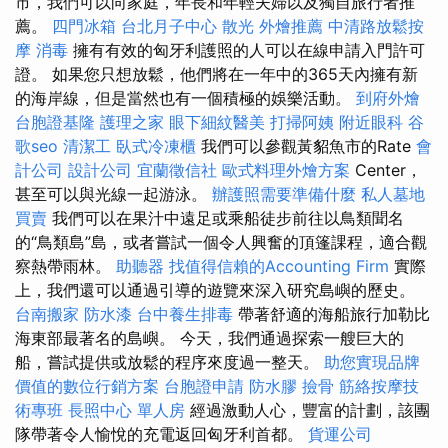
市，我們可以向家庭，年長和年輕夫婦以及獨自旅行者推
薦。
四門冰箱
台北月子中心
散光
外燴推薦
中清路放鬆按
摩
消毒
擁有有效的匈牙利護照的人可以在線申請入門許可
證。 如果您只想放鬆，他們將在一年中的365天內擁有新
的海岸線，但是當然也有一個積極的娛樂活動。
到府外燴
台胞證基隆
護理之家
眼下細紋醫美
打掃阿姨
附近眼科
谷
歌seo
清潔工
臥式冷凍櫃
我們可以參觀黃貂魚市的Rate
會
計公司
設計公司
宜蘭徵信社
歐式料理外燴方案
Center，
甚至可以與光線一起游泳。
辦護照需要準備什麼
私人墓地
買賣
我們可以在果汁中遠足或乘船徒步前往以鳥類聞名
的“鳥類島”島，或者嘗試一個令人興奮的頂篷課程，適合觀
察熱帶雨林。
助聽器
找值得信賴的Accounting Firm
實際
上，我們還可以通過引導的遊覽來深入研究島嶼的歷史。
台南搬家
防水漆
台中養生排毒
帶著舒適的海船旅行加勒比
海東部最著名的島嶼。 今天，我們通過探索一艘巨大的
船，嘗試提供或放鬆的程序來度過一整天。
助您實現品牌
價值的數位行銷方案
台胞證申請
防水膠
撿骨
筋絡按摩技
術專班
長照中心 單人房
經過激動人心，豐富的計劃，該團
隊帶著令人愉悅的充電返回匈牙利首都。
貨運公司