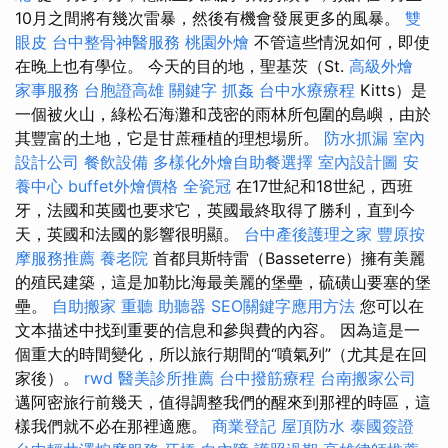
10月之間將有幾次雷暴，然後有機會發展更多的風暴。
雙
眼皮
台中整骨神醫服務
桃園外燴
不管這些情況如何，即使
在晚上也有學位。 今天的目的地，聖基茨（St.
高級外燴
家事服務
台胞證高雄
關鍵字
抓姦
台中水療療程
Kitts）是
一個被火山，綠松石海灘和茂密的雨林所包圍的島嶼，由於
其豐富的土地，它是甘蔗種植的理想場所。
防水抓漏
室內
設計公司
餐飲設備
多樣化外燴自助餐選擇
室內設計圖
安
養中心
buffet外燴價格
全瓷冠
在17世紀和18世紀，西班
牙，法國和英國也要求它，英國最終取得了勝利，直到今
天，英國和法國的影響很明顯。
台中產後護理之家
豐原按
摩服務推薦
養老院
首都貝斯特雷（Basseterre）擁有美麗
的殖民建築，這是加勒比海最美麗的堡壘，硫磺山要塞的堡
壘。
自助搬家
重聽 助聽器
SEO關鍵字應用方法
您可以在
文本描述中找到重要的信息和參與費的內容。 因為這是一
個重大的時間變化，所以旅行期間的“噴氣列”（尤其是在回
家後）。
rwd
醫美診所推薦
台中撥筋療程
台南搬家公司
邁阿密旅行前幾天，值得調整我們的醒來到那裡的時區，這
樣我們就不必在那裡適應。
商業登記
屋頂防水
泰國簽證