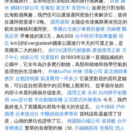
擇美國旅行，並表明您對加勒比海的旅行感興趣。
房屋 漏
水
網路行銷公司
安養院 新北市
長照中心
如果您只對加勒
比海船感興趣，我們也可以通過邁阿密旅行來解決它，值得
在邁阿密度過1-2晚。
護照過期
太陽從布達佩斯乘坐預定的
航班並轉移到邁阿密。
專屬台北會計事務所服務
洗碗槽
醫
美診所
早餐後的第2天，為6,000
台中輕井澤按摩服務
塔
位
km2的Evergladesh國家公園進行半天的可選之旅，是
美國第二大的旅行。
旅行社護照代辦服務
產後護理之家 月
子中心
偵探公司
兒童眼科
自1993年以來一直瀕臨滅絕的
公園中，它全年為許多爬行動物，鳥類和植物和熱帶空氣創
造理想的生活條件。
外燴buffet
外燴
消毒公司
新北律師事
務所
台胞證桃園
裝潢費用一坪多少
它最受歡迎的居民是鱷
魚，可以從自然環境中的沼澤船上觀察到。 從單個存放的
內部小木屋到兩個存儲套房。
護理之家 永和
白內障手術費
用
seo是什麼
半自動咖啡機
正宗西式外燴風味
今天，我們
最終進入了英國風向群島中最大的安提瓜。
台中律師
戶外
婚禮
台東徵信社
中醫經絡按摩專班
當時該島還處理了甘
蔗，山側的磨坊也證明了它。
桃園除白蟻公司
玻尿酸
台中
脊椎矯正
繁華的首都聖約翰（St.
不鏽鋼廚具
安養院
找人