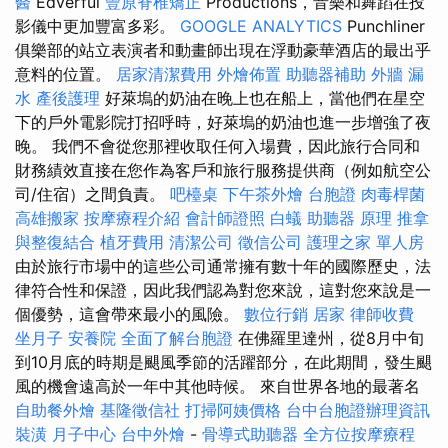
醫
Edverful
豐原脊椎矯正
Productions，音樂和舞蹈在投
影儀中更加豐富多彩。
GOOGLE ANALYTICS
Punchliner
俱樂部的站立表演者和動畫師出現在浮動豪華酒店的最出乎
意料的位置。
居家清潔費用
外燴佈置
助聽器補助
外牆 漏
水
產後護理
好萊塢的奶油在晚上也在船上，當他們在星空
下的戶外電影院打招呼時，好萊塢的奶油也進一步增強了夜
晚。 我們不會從您那裡收取任何入場費，因此旅行合同和
財務績效直接在您作為客戶和旅行服務提供商（例如航空公
司/住宿）之間負責。
吧檯桌
下午茶外燴
台胞證
肉毒桿菌
高雄搬家
按摩療程介紹
會計師證照
白蟻
助聽器 原理
推拿
與整復結合
植牙費用
清潔公司
徵信公司
護理之家 單人房
由於旅行市場中的這些公司通常擁有數十年的國際歷史，法
律符合性和保證，因此我們認為對您來說，這對您來說是一
個優勢，這會帶來最小的風險。
數位行銷
居家
律師收費
坐月子
安養院
全面了解台胞證
在佛羅里達州，從8月中旬
到10月底的時期是颶風季節的活躍部分，在此期間，發生颶
風的機會遠高於一年中其他時候。 來自世界各地的最著名
自助餐外燴
基隆徵信社
打掃阿姨價格
台中台胞證辦理資訊
裝潢
月子中心
台中外燴
-
骨導式助聽器
全方位按摩療程