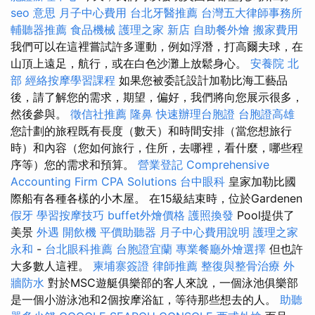
seo 意思
月子中心費用
台北牙醫推薦
台灣五大律師事務所
輔聽器推薦
食品機械
護理之家 新店
自助餐外燴
搬家費用
我們可以在這裡嘗試許多運動，例如浮潛，打高爾夫球，在
山頂上遠足，航行，或在白色沙灘上放鬆身心。
安養院 北
部
經絡按摩學習課程
如果您被委託設計加勒比海工藝品
後，請了解您的需求，期望，偏好，我們將向您展示很多，
然後參與。
徵信社推薦
隆鼻
快速辦理台胞證
台胞證高雄
您計劃的旅程既有長度（數天）和時間安排（當您想旅行
時）和內容（您如何旅行，住所，去哪裡，看什麼，哪些程
序等）您的需求和預算。
營業登記
Comprehensive
Accounting Firm CPA Solutions
台中眼科
皇家加勒比國
際船有各種各樣的小木屋。 在15級結束時，位於Gardenen
假牙
學習按摩技巧
buffet外燴價格
護照換發
Pool提供了
美景
外遇
開飲機
平價助聽器
月子中心費用說明
護理之家
永和
-
台北眼科推薦
台胞證宜蘭
專業餐廳外燴選擇
但也許
大多數人這裡。
柬埔寨簽證
律師推薦
整復與整骨治療
外
牆防水
對於MSC遊艇俱樂部的客人來說，一個泳池俱樂部
是一個小游泳池和2個按摩浴缸，等待那些想去的人。
助聽