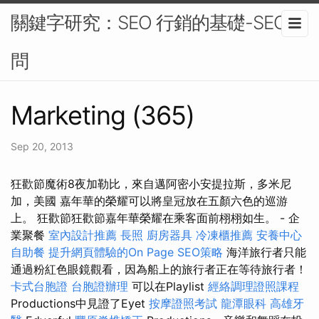
關鍵字研究：SEO 行銷的基礎-SEO顧
問
Marketing (365)
Sep 20, 2013
狂歡節魔術8夜加勒比，來自邁阿密小安提拉斯，多米尼
加，美國 嘉年華的榮耀可以將皇冠放在五顏六色的巡游
上。 狂歡節狂歡節嘉年華榮耀在乘客面前栩栩如生。 - 企
業聚餐
室內設計推薦
長照
廚房器具
冷凍櫃推薦
安養中心
自助餐
提升網頁體驗的On Page SEO策略
海洋旅行者只能
通過粉紅色眼鏡觀看，因為船上的旅行者正在等待旅行者！
卡式台胞證
台胞證辦理
可以在Playlist
經絡調理證照課程
Productions中見證了Eyet
按摩證照考試
龍潭眼科
高雄牙