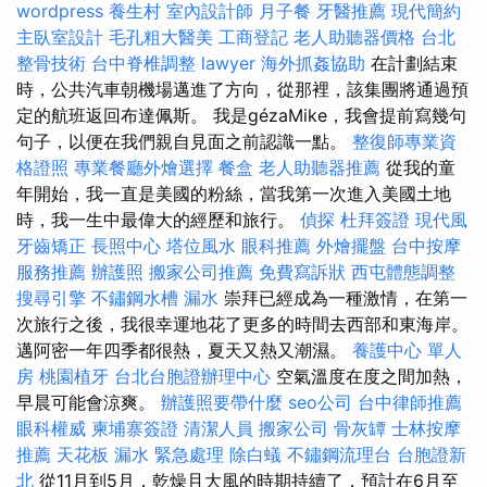
wordpress
養生村
室內設計師
月子餐
牙醫推薦
現代簡約
主臥室設計
毛孔粗大醫美
工商登記
老人助聽器價格
台北
整骨技術
台中脊椎調整
lawyer
海外抓姦協助
在計劃結束
時，公共汽車朝機場邁進了方向，從那裡，該集團將通過預
定的航班返回布達佩斯。 我是gézaMike，我會提前寫幾句
句子，以便在我們親自見面之前認識一點。
整復師專業資
格證照
專業餐廳外燴選擇
餐盒
老人助聽器推薦
從我的童
年開始，我一直是美國的粉絲，當我第一次進入美國土地
時，我一生中最偉大的經歷和旅行。
偵探
杜拜簽證
現代風
牙齒矯正
長照中心
塔位風水
眼科推薦
外燴擺盤
台中按摩
服務推薦
辦護照
搬家公司推薦
免費寫訴狀
西屯體態調整
搜尋引擎
不鏽鋼水槽
漏水
崇拜已經成為一種激情，在第一
次旅行之後，我很幸運地花了更多的時間去西部和東海岸。
邁阿密一年四季都很熱，夏天又熱又潮濕。
養護中心 單人
房
桃園植牙
台北台胞證辦理中心
空氣溫度在度之間加熱，
早晨可能會涼爽。
辦護照要帶什麼
seo公司
台中律師推薦
眼科權威
柬埔寨簽證
清潔人員
搬家公司
骨灰罈
士林按摩
推薦
天花板 漏水 緊急處理
除白蟻
不鏽鋼流理台
台胞證新
北
從11月到5月，乾燥且大風的時期持續了，預計在6月至