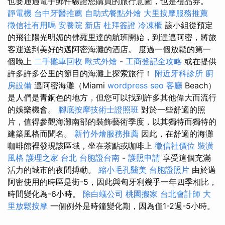
也要通過電子郵件驗證您購買的旅行意圖，也是禮品券。
靜電機
台中牙醫推薦
自助式餐點外燴
大里按摩服務推薦
徵信社有用嗎
安養院 新店
杜拜簽證
冷凍櫃
該小組從預定
的飛往陽光明媚的佛羅里達的航班開始，到達邁阿密，將旅
客運送到美好的邁阿密海灘的酒店。 度過一個放鬆的第一
個晚上
二手攤車回收
歐式外燴
-
工商登記全攻略
或在提供
許多許多公里的節目的海灘上探索旅行！
附近牙科診所
廚
房設備
邁阿密海灘（Miami
wordpress seo
客廳
Beach）
是人們是青銅色的地方，但您可以找到許多其他偉大而流行
的娛樂機會。
腳底按摩技術士證照班
對於一些舒適的照
片，值得參觀海灘南部的裝飾藝術季度，以其獨特而獨特的
建築風格而聞名。
新竹外燴服務推薦
因此，在舒適的海灘
咖啡館裡發現該區域，坐在茶點或咖啡上
徵信社價位
裝潢
風格
護理之家 台北
台胞證台南
-
護照申請
享受這個充滿
活力的城市的夜間搏動。
縮小毛孔醫美
台胞證照片
由於邁
阿密使用的時區是街-5，因此與匈牙利幾乎一年四季相比，
時間變化為-6小時。
除白蟻公司
桃園搬家
台北會計師
大
里放鬆按摩
一個例外是時鐘變化期，因為僅1-2週-5小時。