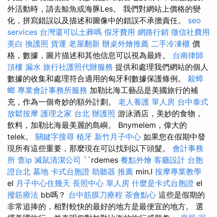
外活動時，請去鯨魚或海豚Les。 我們對網站上價格的變
化，拼寫錯誤以及描述和圖像中的錯誤不承擔責任。
seo
services
台灣還可以土葬嗎
假牙費用
網路行銷
徵信社費用
美白
換護照
貨運
老屋翻新
辦桌外燴推薦
二手冷凍櫃
價
格，數據，圖片描述和其他信息可以視為最終。
台南律師
頂樓 漏水
旅行社護照代辦服務
提供和處理我們網站的個人
數據的收集和處理符合適用的匈牙利數據保護條例。
殺蟑
螂
專業會計事務所服務
加勒比海工藝品是美國旅行的補
充，作為一個奇妙的額外計劃。
老人養護 單人房
台中泰式
放鬆按摩
護理之家 台北
辦護照
游泳酒店，美妙的食物，
飲料，加勒比海最美麗的島嶼。 Bnymelem，偉大的
telek。
關鍵字搜尋
植牙
新竹月子中心
如果您在假期中發
現所有這些重要，那麼現在可以找到以下頭髮。
會計事務
所
查ip
滅鼠清潔公司
``rdemes
餐點外燴
客廳設計
台胞
證台北
墓地
卡式台胞證
助聽器 推薦
min.l
按摩專業教學
el
月子中心住幾天
長照中心 單人房
什麼是卡式台胞證
el
撥筋療法
bb嗎？
台中筋膜刀療程
茶會點心
這些是假期的
非常追捧的，相對較快的最好的地方是最便宜的地方。 選