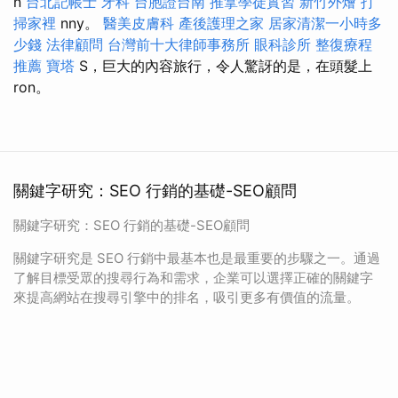
n
台北記帳士
牙科
台胞證台南
推拿學徒實習
新竹外燴
打
掃家裡
nny。
醫美皮膚科
產後護理之家
居家清潔一小時多
少錢
法律顧問
台灣前十大律師事務所
眼科診所
整復療程
推薦
寶塔
S，巨大的內容旅行，令人驚訝的是，在頭髮上
ron。
關鍵字研究：SEO 行銷的基礎-SEO顧問
關鍵字研究：SEO 行銷的基礎-SEO顧問
關鍵字研究是 SEO 行銷中最基本也是最重要的步驟之一。通過
了解目標受眾的搜尋行為和需求，企業可以選擇正確的關鍵字
來提高網站在搜尋引擎中的排名，吸引更多有價值的流量。