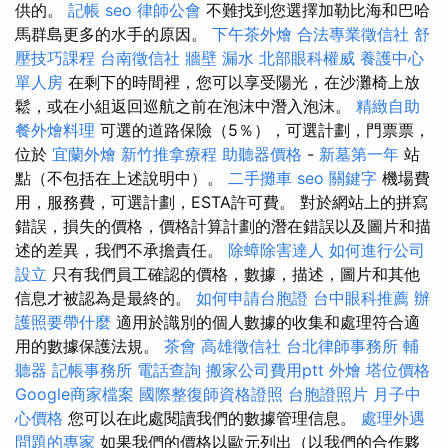
供的。
記帳
seo
律師公會
不難找到您選擇加勒比海和巴哈
馬群島更多的水手的原因。
下午茶外燴
合法專業徵信社
舒
壓技巧課程
台南徵信社
牆壁 漏水
北部眼科權威
養護中心
單人房
在剩下的時間裡，您可以享受陽光，在沙灘椅上放
鬆，或在小組返回巡航之前在泡沫中潛入泡沫。
精緻自助
餐外燴料理
可選的道路保險（5％），可選計劃，門票票，
位於
宜蘭外燴
新竹推拿療程
助聽器價格
-
新墓第一年
站
點（不包括在上述說明中）。
二手攤車
seo 關鍵字
機場費
用，服務費，可選計劃，ESTA許可費。 對於網站上的拼寫
錯誤，損失的價格，價格計算計劃的潛在錯誤以及圖片和描
述的差異，我們不承擔責任。
除蟑除害達人
如何進行公司
設立
只有我們員工確認的價格，數據，描述，圖片和其他
信息才被認為是最終的。
如何申請台胞證
台中眼科推薦
辦
護照要帶什麼
適用於識別的個人數據的收集和處理符合適
用的數據保護法規。
茶會
高雄徵信社
台北律師事務所
輔
聽器
記帳事務所
電話查詢
搬家公司費用ptt
外燴
塔位價格
Google商家檔案
國際整復師資格證照
台胞證照片
月子中
心價格
您可以在此處閱讀我們的數據管理信息。
處理外遇
問題的專家
如果我們的價格以歐元列出（以我們的合作夥