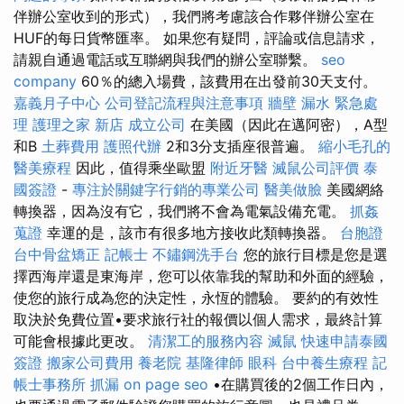
伴辦公室收到的形式），我們將考慮該合作夥伴辦公室在
HUF的每日貨幣匯率。 如果您有疑問，評論或信息請求，
請親自通過電話或互聯網與我們的辦公室聯繫。
seo
company
60％的總入場費，該費用在出發前30天支付。
嘉義月子中心
公司登記流程與注意事項
牆壁 漏水 緊急處
理
護理之家 新店
成立公司
在美國（因此在邁阿密），A型
和B
土葬費用
護照代辦
2和3分支插座很普遍。
縮小毛孔的
醫美療程
因此，值得乘坐歐盟
附近牙醫
滅鼠公司評價
泰
國簽證
-
專注於關鍵字行銷的專業公司
醫美做臉
美國網絡
轉換器，因為沒有它，我們將不會為電氣設備充電。
抓姦
蒐證
幸運的是，該市有很多地方接收此類轉換器。
台胞證
台中骨盆矯正
記帳士
不鏽鋼洗手台
您的旅行目標是您是選
擇西海岸還是東海岸，您可以依靠我的幫助和外面的經驗，
使您的旅行成為您的決定性，永恆的體驗。 要約的有效性
取決於免費位置•要求旅行社的報價以個人需求，最終計算
可能會根據此更改。
清潔工的服務內容
滅鼠
快速申請泰國
簽證
搬家公司費用
養老院
基隆律師
眼科
台中養生療程
記
帳士事務所
抓漏
on page seo
•在購買後的2個工作日內，