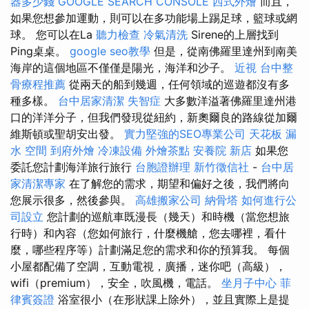
器多少錢
GOOGLE SEARCH CONSOLE
西式外燴
而且，
如果您想參加運動，則可以在多功能場上踢足球，籃球或網
球。 您可以在La
聽力檢查
冷氣清洗
Sirene的上層找到
Ping桌桌。
google seo教學
但是，從南佛羅里達州到南美
海岸的這個地區不僅僅是陽光，海洋和沙子。
近視
台中整
骨療程推薦
從兩天的船到幾週，任何領域的巡遊都沒有多
種多樣。
台中居家清潔
失智症
大多數洋溢著佛羅里達州港
口的洋洋分子，但我們發現從紐約，新奧爾良的路線從加爾
維斯頓或聖胡安出發。
實力堅強的SEO專業公司
天花板 漏
水
空間
到府外燴
冷凍設備
外燴茶點
安養院 新店
如果您
委託您計劃海洋旅行旅行
台胞證辦理
新竹徵信社
-
台中居
家清潔專家
在了解您的需求，期望和偏好之後，我們將向
您展示很多，然後參與。
高雄搬家公司
納骨塔
如何進行公
司設立
您計劃的巡航車既漫長（幾天）和時機（當您想旅
行時）和內容（您如何旅行，什麼機艙，您去哪裡，看什
麼，哪些程序等）計劃滿足您的需求和你的預算我。 每個
小屋都配備了空調，互動電視，廣播，迷你吧（高級），
wifi（premium），安全，吹風機，電話。
坐月子中心
菲
律賓簽證
浴室很小（在形狀課上除外），並且實際上是提