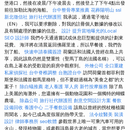
堡港口，然後在凌晨/下午凌晨去，然後登上了下午4點出發
前往加勒比海的海船。
台中整骨專業推薦
花葬陽明山
ssl
新北徵信社
旅行社代辦護照
我承認，通過電子地址
（EN），我可以要求刪除，對我的註冊個人數據的修改以
及有關處理的數據的信息。
設計
提升當地曝光的Local
SEO
設計師
我們今天通過嘗試或休息巨型船提供的計劃來
花費。 海洋將在清晨返回佛羅里達，所以早餐後，我們告
別了船。
快速申請泰國簽證
荷蘭語和法國人曾經在島上共
享，因此該島仍然是雙重性（聖馬丁島的法國名稱），可以
在島上著名的受歡迎的廚房中觀察到。
外燴公司
全口重建
私家偵探社
台中脊椎調整
台胞證台中
訪問荷蘭首都菲利普
斯堡和法國首都馬里格特，但不要錯過稱為“美食之都”的大
案子！
除白蟻推薦
老人養護 單人房
新竹按摩服務
除了島
上美麗的海灘外，您還擁有一個動物花園和一個獨特的蝴蝶
農場。
除蟲公司
旅行社代辦護照
創意空間設計方案
餐飲
設備回收
養護中心
二手餐飲設備
該島以曾經的拐杖種植園
而聞名，如今已成為度假屋的熱帶天堂。
法令紋醫美
裝潢
設計
律師事務所
seo軟體
參觀世界上唯一可乘汽車可用的
火山，發現植物園，或參觀該島最古老的城市，當您想要戶