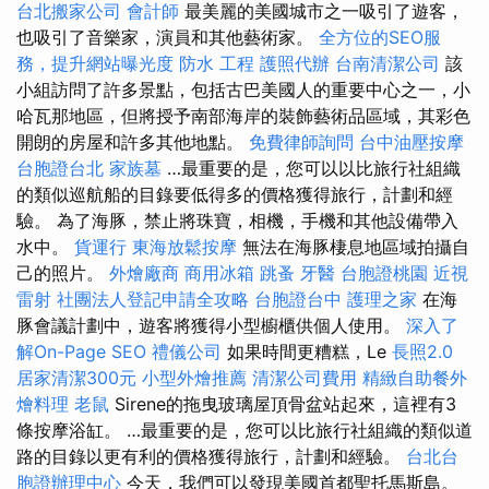
台北搬家公司
會計師
最美麗的美國城市之一吸引了遊客，
也吸引了音樂家，演員和其他藝術家。
全方位的SEO服
務，提升網站曝光度
防水 工程
護照代辦
台南清潔公司
該
小組訪問了許多景點，包括古巴美國人的重要中心之一，小
哈瓦那地區，但將授予南部海岸的裝飾藝術品區域，其彩色
開朗的房屋和許多其他地點。
免費律師詢問
台中油壓按摩
台胞證台北
家族墓
…最重要的是，您可以以比旅行社組織
的類似巡航船的目錄要低得多的價格獲得旅行，計劃和經
驗。 為了海豚，禁止將珠寶，相機，手機和其他設備帶入
水中。
貨運行
東海放鬆按摩
無法在海豚棲息地區域拍攝自
己的照片。
外燴廠商
商用冰箱
跳蚤
牙醫
台胞證桃園
近視
雷射
社團法人登記申請全攻略
台胞證台中
護理之家
在海
豚會議計劃中，遊客將獲得小型櫥櫃供個人使用。
深入了
解On-Page SEO
禮儀公司
如果時間更糟糕，Le
長照2.0
居家清潔300元
小型外燴推薦
清潔公司費用
精緻自助餐外
燴料理
老鼠
Sirene的拖曳玻璃屋頂骨盆站起來，這裡有3
條按摩浴缸。 …最重要的是，您可以比旅行社組織的類似道
路的目錄以更有利的價格獲得旅行，計劃和經驗。
台北台
胞證辦理中心
今天，我們可以發現美國首都聖托馬斯島。