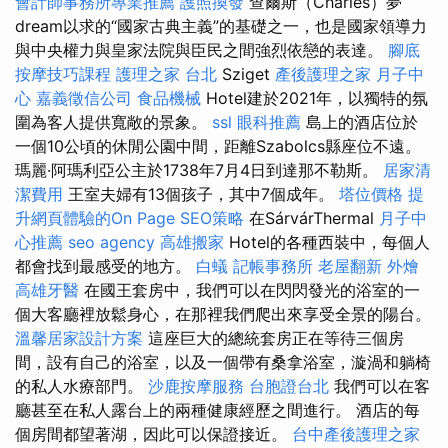
會計師事務所專業推薦
護照換發
查爾斯（Charles）夢
dream以求的“國家古典主義”的基礎之一，也是國家領導力
與中央權力與皇家法院與臣民之間強烈依戀的表達。
腳底
按摩技巧課程
護理之家 台北
Sziget
產後護理之家 月子中
心
嘉義徵信公司
食品機械
Hotel建於2021年，以獨特的氛
圍為客人提供寬敞的景象。
ssl
眼科推薦
島上的酒店位於
一個10公頃的休閒公園中間，距離Szabolcs縣座位不遠。
瑪麗·阿瑪利亞公主於1738年7月4日到達那不勒斯。
居家清
潔費用
王室夫婦有13個孩子，其中7個成年。
塔位價格
提
升網頁體驗的On Page SEO策略
在SárvárThermal
月子中
心推薦
seo agency
高雄搬家
Hotel的各種西裝中，每個人
都會找到最感受的地方。
白蟻
記帳事務所
老屋翻新
外燴
高雄牙醫
在國王套房中，我們可以在閃閃發光的浴室的一
個大客廳裡放鬆身心，在那裡我們爬出來享受全景的陽台。
溫馨居家設計方案
這座巨大的總統套房正在等待三個房
間，設有自己的浴室，以及一個帶有桑拿浴室，漩渦和躺椅
的私人水療部門。
沙鹿按摩服務
台胞證台北
我們可以在客
廳甚至在私人露台上的兩種健康經歷之間進行。 酒店的每
個房間都望著湖，因此可以保證接近。
台中產後護理之家