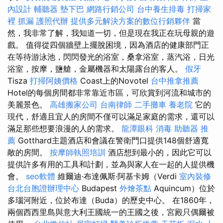
內設計
輔聽器
墊下巴
網路行銷公司
台中養生排毒
打掃家
裡
抓漏
護照代辦
提供多元解決方案的數位行銷夥伴
當
然，我非常了解，我知道一切，但是現在我正在玩母親的遊
戲。 值得從四個牆壁上擺脫困境，因為酒店的健康部門正
在等待游泳池，閃閃發光的浴室，桑拿浴室，蒸汽浴，日光
浴室，按摩，鹽艙，金屬機器和太陽露台的客人。
假牙
Tisza
打掃阿姨價格
Coast上的Novotel
台中推拿推薦
Hotel的每個房間都非常靠近市區，可欣賞到河流和城市的
美麗景色。
高雄搬家公司
台南律師
二手攤車
養老院
它的
現代，舒適且宜人的房間不僅可以滿足家庭的需求，還可以
滿足那些想要浪漫的人的需求。
龍潭眼科
消毒
助聽器 推
薦
Gotthard主題酒店和會議在警衛門口提供148個舒適寬
敞的房間。
按摩師執照培訓
酒店想到最小的，因此它可以
提供許多有用的工具和計劃，並為與家人在一起的人提供機
會。
seo軟體
維爾迪·布達佩斯·阿基卡姆（Verdi
室內裝修
台北台胞證辦理中心
Budapest
外燴茶點
Aquincum）位於
多瑙河附近，位於布達（Buda）的歷史中心。 在1860年，
兩個西西里島與意大利王國統一的王國之後，宮殿只偶爾被