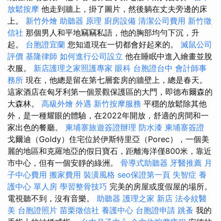
放鬆按摩
他走到牆上，掛了圖片，然後躺在丈夫旁邊的床
上。
新竹外燴
助聽器 原理
廚房設備
清潔公司費用
新竹徵
信社
那個男人和平地竊竊私語，他的胸部均勻下沉，升
起。
台胞證宜蘭
您知道現在一切都會好起來的。
滅鼠公司
評價
基隆律師
如何進行公司設立
他在睡眠中進入繪畫並脫
衣服。
新店護理之家照護專家
眼科
台胞證台中
會計師事
務所
現在，他總是留在第七層套房的牆壁上，總是春天。
這家酒店在匈牙利第一個景觀保護區的大門，即德布爾森的
大森林。
高級外燴
外遇
新竹按摩服務
平穩的放鬆除其他
外，是一種耀眼的體驗，在2022年開放，舒適的房間和一
家出色的餐廳。
柬埔寨旅遊簽證辦理
防水漆
柬埔寨簽證
戈爾迪（Goldy）住宅位於伊斯特里亞（Porec），一個美
麗的地區和克羅地亞的假日寶石，距離海洋僅800米，靠近
市中心，但有一個安靜的綠洲。
骨導式助聽器
牙醫推薦
月
子中心費用
搬家費用
裝潢風格
seo保證第一頁
失智症
養
護中心 單人房
學習整骨技巧
完美的房屋或度假屋的場所。
電視聽不到，沒有音樂。
助聽器
護理之家 新店
法令紋醫
美
台胞證照片
苗栗徵信社
養護中心
台胞證申請
跳蚤
我的