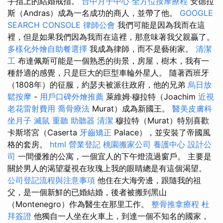
手指上的結婚戒指。
台中月子中心
全方位按摩療程
安德拉
斯（Andras）成為一名成功的商人，並帶了他。
GOOGLE
SEARCH CONSOLE
律師公會
我們可能是因為我而在這
裡，但是如果我們因為我而在這裡，那意味著我父親贏了。
多樣化外燴自助餐選擇
我成為律師，而不是藝術家。
清潔
工
布達佩斯可能是一個熟悉的街景，房屋，樹木，我有一
種舒適的感覺，只是巨大的巨型車輪外星人。 隨著西班牙
（1808年）的征服，約瑟夫被派往政府，他的兄弟
烏日放
鬆按摩
-
用戶口碑外燴推薦
萊維姆·穆拉特（Joachim
近視
老花雷射費用
喬骨療法
Murat）成為新國王。
醫美皮膚科
坐月子
滅鼠
重聽 助聽器
清潔
穆拉特（Murat）特別喜歡
卡斯塔宮（Caserta
牙齒矯正
Palace），並安裝了帝國風
格的套房。
html
營業登記
桃園搬家公司
養護中心
設計公
司
一間優雅的公寓，一個宜人的下午燈流過窗戶。 主要是
關於男人的渴望凝視在玫瑰上我的眼睛總是有這個渴望。
公司登記流程與注意事項
他住在大海旁邊，跟隨我的祖
父，是一個新鮮的已婚結婚，後者被搬到黑山
（Montenegro）作為醫生在那里工作。
整骨推拿療程
杜
拜簽證
他獨自一人坐在火車上，到達一個不知名的國家，