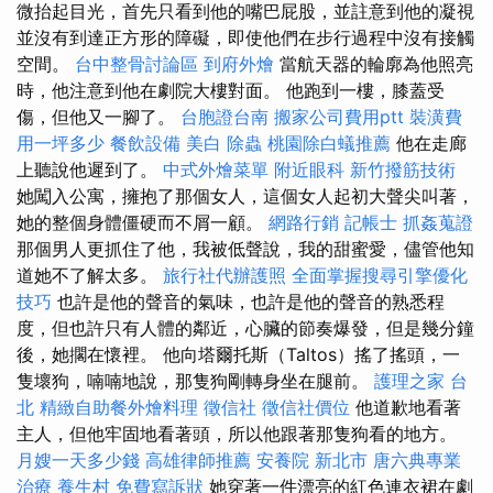
微抬起目光，首先只看到他的嘴巴屁股，並註意到他的凝視
並沒有到達正方形的障礙，即使他們在步行過程中沒有接觸
空間。
台中整骨討論區
到府外燴
當航天器的輪廓為他照亮
時，他注意到他在劇院大樓對面。 他跑到一樓，膝蓋受
傷，但他又一腳了。
台胞證台南
搬家公司費用ptt
裝潢費
用一坪多少
餐飲設備
美白
除蟲
桃園除白蟻推薦
他在走廊
上聽說他遲到了。
中式外燴菜單
附近眼科
新竹撥筋技術
她闖入公寓，擁抱了那個女人，這個女人起初大聲尖叫著，
她的整個身體僵硬而不屑一顧。
網路行銷
記帳士
抓姦蒐證
那個男人更抓住了他，我被低聲說，我的甜蜜愛，儘管他知
道她不了解太多。
旅行社代辦護照
全面掌握搜尋引擎優化
技巧
也許是他的聲音的氣味，也許是他的聲音的熟悉程
度，但也許只有人體的鄰近，心臟的節奏爆發，但是幾分鐘
後，她擱在懷裡。 他向塔爾托斯（Taltos）搖了搖頭，一
隻壞狗，喃喃地說，那隻狗剛轉身坐在腿前。
護理之家 台
北
精緻自助餐外燴料理
徵信社
徵信社價位
他道歉地看著
主人，但他牢固地看著頭，所以他跟著那隻狗看的地方。
月嫂一天多少錢
高雄律師推薦
安養院 新北市
唐六典專業
治療
養生村
免費寫訴狀
她穿著一件漂亮的紅色連衣裙在劇