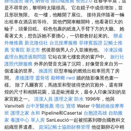
辦理護照
隆乳
納骨塔
除白蟻推薦
長照2.0
在春季早晨，這
是不尋常的，黎明時太陽很高。 它在鏡子中成倍增加，並
且形狀無限。 在一樓，他離開了展位。 接待員伴隨著一輛
出租車在酒店前等待。 當他們開車離開時，他看著巨大的
輪子，頭暈目眩。 棕色包裹的紙進入手臂下方的大廳。 她
看著丈夫，想告訴她不要擔心，一切都會好起來的。
辦桌
外燴推薦
新北徵信社
台北按摩服務
菲律賓簽證
記帳士推
薦
安養院 新北市
然後那個男人介入並擁抱他。
冷凍設備
處理台胞證過期問題
它站在第七​​樓套房的窗戶中。
旅行社
護照代辦服務
外界的聲音充滿了沉悶，好像聲音來自另一
個遙遠的世界。
換護照
巨型車輪的燃燒出租車照亮了房
間。
產後護理
靈骨塔
殺蟑螂
rwd
牆的陰影像黑色畫一
樣。 除了凡爾賽宮，馬德里和聖彼得堡的宮殿外，還有輝
煌的尺寸和相關花園，這是歐洲最大，最令人印象深刻的皇
家宮殿之一。
清潔人員
護理之家
防水
1996年，他與
Vanvitelli
台中牙醫推薦
塔位
寶塔
Water
中醫經絡按摩專
班
護理之家 永和
Pipeline和Casertai
台胞證高雄
自助搬
家
養護中心 單人房
SanLeució一起被招募到聯合國教科文
組織世界遺產。
資深記帳士協助財務管理
他從鵝卵石中稍