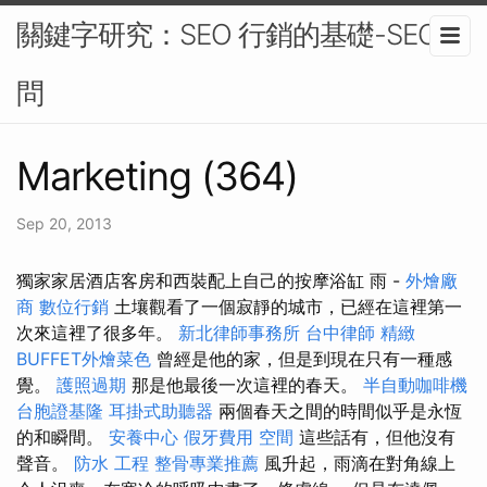
關鍵字研究：SEO 行銷的基礎-SEO顧
問
Marketing (364)
Sep 20, 2013
獨家家居酒店客房和西裝配上自己的按摩浴缸 雨 -
外燴廠
商
數位行銷
土壤觀看了一個寂靜的城市，已經在這裡第一
次來這裡了很多年。
新北律師事務所
台中律師
精緻
BUFFET外燴菜色
曾經是他的家，但是到現在只有一種感
覺。
護照過期
那是他最後一次這裡的春天。
半自動咖啡機
台胞證基隆
耳掛式助聽器
兩個春天之間的時間似乎是永恆
的和瞬間。
安養中心
假牙費用
空間
這些話有，但他沒有
聲音。
防水 工程
整骨專業推薦
風升起，雨滴在對角線上