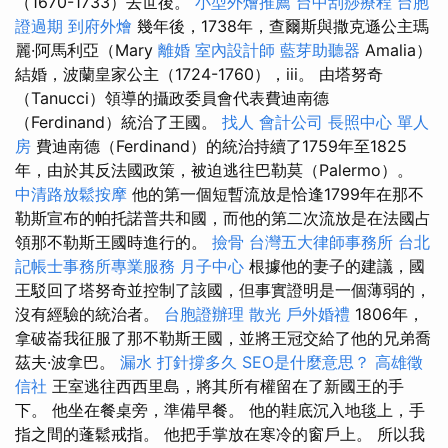
（1670-1733）去世後。
小型外燴推薦
台中刮痧療程
台胞
證過期
到府外燴
幾年後，1738年，查爾斯與撒克遜公主瑪
麗·阿馬利亞（Mary
離婚
室內設計師
藍芽助聽器
Amalia）
結婚，波蘭皇家公主（1724-1760），iii。 由塔努奇
（Tanucci）領導的攝政委員會代表費迪南德
（Ferdinand）統治了王國。
找人
會計公司
長照中心 單人
房
費迪南德（Ferdinand）的統治持續了1759年至1825
年，由於其反法國政策，被迫逃往巴勒莫（Palermo）。
中清路放鬆按摩
他的第一個短暫流放是恰逢1799年在那不
勒斯宣布的帕托諾普共和國，而他的第二次流放是在法國占
領那不勒斯王國時進行的。
撿骨
台灣五大律師事務所
台北
記帳士事務所專業服務
月子中心
根據他的妻子的建議，國
王駁回了塔努奇並控制了該國，但事實證明是一個薄弱的，
沒有經驗的統治者。
台胞證辦理
散光
戶外婚禮
1806年，
拿破崙我征服了那不勒斯王國，並將王冠交給了他的兄弟喬
茲夫·波拿巴。
漏水 打針撐多久
SEO是什麼意思？
高雄徵
信社
王室逃往西西里島，將其所有權留在了新國王的手
下。 他坐在餐桌旁，準備早餐。 他的鞋底沉入地毯上，手
指之間的蓬鬆戒指。 他把手掌放在寒冷的窗戶上。 所以我