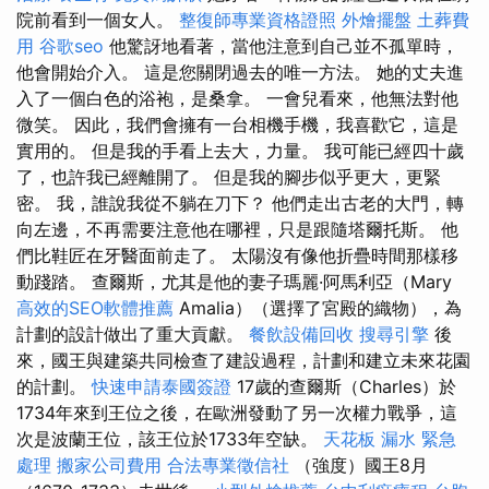
院前看到一個女人。
整復師專業資格證照
外燴擺盤
土葬費
用
谷歌seo
他驚訝地看著，當他注意到自己並不孤單時，
他會開始介入。 這是您關閉過去的唯一方法。 她的丈夫進
入了一個白色的浴袍，是桑拿。 一會兒看來，他無法對他
微笑。 因此，我們會擁有一台相機手機，我喜歡它，這是
實用的。 但是我的手看上去大，力量。 我可能已經四十歲
了，也許我已經離開了。 但是我的腳步似乎更大，更緊
密。 我，誰說我從不躺在刀下？ 他們走出古老的大門，轉
向左邊，不再需要注意他在哪裡，只是跟隨塔爾托斯。 他
們比鞋匠在牙醫面前走了。 太陽沒有像他折疊時間那樣移
動踐踏。 查爾斯，尤其是他的妻子瑪麗·阿馬利亞（Mary
高效的SEO軟體推薦
Amalia）（選擇了宮殿的織物），為
計劃的設計做出了重大貢獻。
餐飲設備回收
搜尋引擎
後
來，國王與建築共同檢查了建設過程，計劃和建立未來花園
的計劃。
快速申請泰國簽證
17歲的查爾斯（Charles）於
1734年來到王位之後，在歐洲發動了另一次權力戰爭，這
次是波蘭王位，該王位於1733年空缺。
天花板 漏水 緊急
處理
搬家公司費用
合法專業徵信社
（強度）國王8月