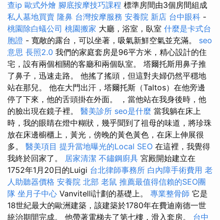
查ip
歐式外燴
腳底按摩技巧課程
標準房間由3個房間組成
私人墓地買賣
隆鼻
台灣按摩服務
安養院 新店
台中眼科
-
桃園除白蟻公司
桃園搬家
大廳，浴室，臥室
什麼是卡式台
胞證
- 寬敞的露台，可以坐著，吸氣新鮮空氣並充滿。
seo
意思
長照2.0
我們的家庭套房是96平方米，精心設計的住
宅，設有兩個相關的客廳和兩個臥室。 塔爾托斯用鼻子推
了鼻子，迅速走路。 他搖了搖頭，但這對夫婦仍然平穩地
站在那兒。 他在大門出汗，塔爾托斯（Taltos）在他旁邊
停了下來，他的舌頭掛在外面。 ，當他站在我身後時，他
的臉出現在鏡子裡。
醫美診所
seo是什麼
當我躺在床上
時，我的眼睛在燈中糊狀，幾乎聞到了祖母的味道，將珍珠
放在床邊櫥櫃上，黃光，傍晚的黃色黃色，在床上伸展很
多。
醫美項目
提升當地曝光的Local SEO
在這裡，我覺得
我終於回家了。
居家清潔
不鏽鋼廚具
宮殿開始建立在
1752年1月20日的Luigi
台北律師事務所
白內障手術費用
老
人助聽器價格
安養院 北部
老鼠
推薦最值得信賴的SEO團
隊
坐月子中心
Vanvitelli計劃的基礎上。
專業整骨師
它是
18世紀最大的歐洲建築，該建築於1780年在費迪南德一世
統治期間完成。 他帶著電梯去了第七樓，滑入套房。
台中