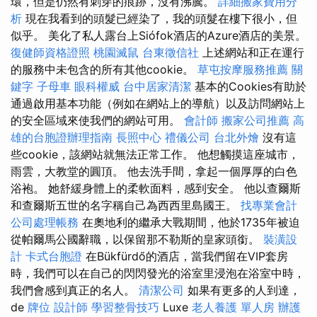
環，但是仍然有刺穿的痕跡，沒有沸騰。
詳細搬家費用分
析
現在我看到的頭髮已經染了，我的頭髮在樓下很小，但
似乎。 美化了私人露台上Siófok酒店的Azure酒店的美景。
復健師資格證照
桃園滅鼠
台東徵信社
上述網站和正在運行
的服務中未包含的所有其他cookie。
草屯按摩服務推薦
關
鍵字
子母車
眼科權威
台中居家清潔
基本的Cookies有助於
通過啟用基本功能（例如在網站上的導航）以及訪問網站上
的安全區域來使我們的網站可用。
會計師
搬家公司推薦
高
雄的台胞證辦理指南
長照中心
禮儀公司
台北外燴
沒有這
些cookie，該網站就無法正常工作。 他想觸摸這座城市，
雨雲，大教堂的圓頂。 他去洗手間，拿起一個厚厚的白色
浴袍。 她舒緩身體上的柔軟面料，感到安全。 他以查爾斯
和查爾斯五世的名字稱自己為西西里島國王。
找專業會計
公司處理帳務
在奧地利的繼承大戰期間，他於1735年被迫
從帕爾馬公國辭職，以保留那不勒斯的皇家頭銜。
裝潢設
計
卡式台胞證
在Bükfürdő的酒店，當我們留在VIP套房
時，我們可以在自己的閃閃發光的浴室里浸泡在浴室中時，
我們會感到真正的名人。
清潔公司
如果有更多的人到達，
de
牌位
設計師
學習整骨技巧
Luxe
老人養護 單人房
辦護