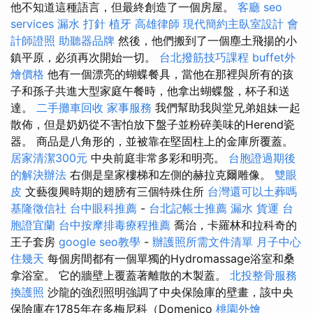
他不知道這種語言，但最終創造了一個房屋。
客廳
seo
services
漏水 打針
植牙
高雄律師
現代簡約主臥室設計
會
計師證照
助聽器品牌
然後，他們搬到了一個塵土飛揚的小
鎮平原，必須再次開始一切。
台北撥筋技巧課程
buffet外
燴價格
他有一個漂亮的蝴蝶餐具，當他在那裡與所有的孩
子和孫子共進大型家庭午餐時，他拿出蝴蝶盤，杯子和送
達。
二手攤車回收
家事服務
我們幫助我與堂兄弟姐妹一起
散佈，但是奶奶從不害怕放下盤子並粉碎美味的Herend瓷
器。 商品是八角形的，並被靠在堅固柱上的金庫所覆蓋。
居家清潔300元
中央前庭非常多彩和明亮。
台胞證過期後
的解決辦法
右側是皇家樓梯和左側的赫拉克爾雕像。
雙眼
皮
文藝復興時期的翅膀有三個特殊住所
台灣還可以土葬嗎
基隆徵信社
台中眼科推薦
-
台北記帳士推薦
漏水
貨運
台
胞證宜蘭
台中按摩排毒療程推薦
喬治，卡羅林和拉科奇的
王子套房
google seo教學
-
辦護照所需文件清單
月子中心
住幾天
每個房間都有一個單獨的Hydromassage浴室和桑
拿浴室。 它的牆壁上覆蓋著離散的木製蓋。
北投整骨服務
換護照
沙龍的強烈照明強調了中央保險庫的壁畫，該中央
保險庫在1785年在多梅尼科（Domenico
桃園外燴