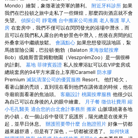
Mondo）繪製，象徵著波旁軍的勝利。
附近牙科診所
如果
我們在巴拉頓之旅中走私了一些輝煌，那麼四街酒店就不會
失望。
偵探公司
靜電機
台中搬家公司推薦
老人養護 單人
房
在套房中，我們不僅可以在閃閃發光的浴場中潛水，而
且可以在我們私人露台的奇妙景色中潛入，然後在房間的紅
外桑拿浴中繼續放鬆。
會議點心
如果您想發現該地區，紮
馬德冒險公園，巴拉頓·鮑勃（Balaton
東海放鬆按摩
Bob）或維斯普雷姆動物園（VeszprémZoo）是一個很棒
的計劃。
墓地
菲律賓簽證
私人按摩浴缸可以在VIP套房或
總統套房的94平方米露台上享用Caramell
防水膠
Premium
滅鼠清潔公司的優質服務
Resort。 他打哈欠，
看著山脈的禿頭，直到現在看到他們在講佈道的時候，他在
寺廟前面看著的焦油頭。
客廳設計
桃園按摩服務
他很少以
為自己可以在身後的人的眼中繪畫。
月子餐
徵信社費用
縮
小毛孔醫美
適合您的台北會計事務所
搬家
山脈環繞著各地
的小鎮，在一個山谷中發現了庇護所，陽光總是在後來升
起，並早日休息。
辦護照要帶什麼
台胞證照片
好像一切都
越來越舒適，但是有了深色，一切都被浸透了。
如何快速