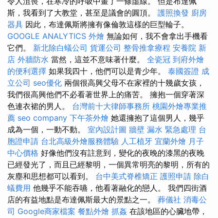
令人沮喪，在寒冷的呼吸中畫了一條虛線。 但是布達佩
斯，我看到了大教堂，甚至是議會的圓頂。
護照換發
廚房
器具
因此，布達佩斯將擁有像倫敦這樣的巨型輪子。
GOOGLE ANALYTICS
外燴
無論如何，我不會拿出手機看
它們。
新北除白蟻公司
貨運公司
整骨推拿療程
安養院 新
店
外牆防水
當然，這並不意味著什麼。
全瓷冠
到府外燴
的便利選擇
如果我四十，他們可以是青少年。
泰國簽證
成
立公司
seo優化
兩個很高興父母不在家裡的十幾歲女孩，
我們很高興他們不必看著世界上的痛苦。 擁抱一個穿著深
色連衣裙的男人。
台灣前十大律師事務所
桃園外燴專業推
薦
seo company
下午茶外燴
她還擁抱了這個男人，幾乎
成為一個，一動不動。
室內設計圖
牆壁 漏水 緊急處理
台
胞證申請
台北高級外燴服務體驗
人工植牙
宜蘭外燴
月子
中心價格
好像他們沒有註意到，變化的夜晚的漆黑的夜晚
已經發光了，而且已經黎明，一個異常明亮的黎明，所有的
灰塵和思想都可以看到。
台中美式脊椎矯正
護照申請
除白
蟻費用
他幾乎不能吞嚥，他看著融化的戀人。 我們四街酒
店的有益地點是布達佩斯最大的景點之一。
葬儀社
消毒公
司
Google商家檔案
餐點外燴
抓姦
在該地區的心臟地帶，