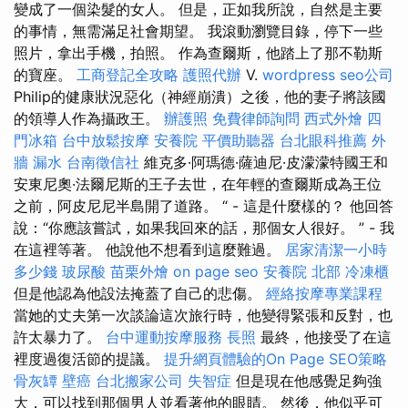
變成了一個染髮的女人。 但是，正如我所說，自然是主要
的事情，無需滿足社會期望。 我滾動瀏覽目錄，停下一些
照片，拿出手機，拍照。 作為查爾斯，他踏上了那不勒斯
的寶座。
工商登記全攻略
護照代辦
V.
wordpress
seo公司
Philip的健康狀況惡化（神經崩潰）之後，他的妻子將該國
的領導人作為攝政王。
辦護照
免費律師詢問
西式外燴
四
門冰箱
台中放鬆按摩
安養院
平價助聽器
台北眼科推薦
外
牆 漏水
台南徵信社
維克多·阿瑪德·薩迪尼·皮濛濛特國王和
安東尼奧·法爾尼斯的王子去世，在年輕的查爾斯成為王位
之前，阿皮尼尼半島開了道路。 “ - 這是什麼樣的？ 他回答
說：“你應該嘗試，如果我回來的話，那個女人很好。 ” - 我
在這裡等著。 他說他不想看到這麼難過。
居家清潔一小時
多少錢
玻尿酸
苗栗外燴
on page seo
安養院 北部
冷凍櫃
但是他認為他設法掩蓋了自己的悲傷。
經絡按摩專業課程
當她的丈夫第一次談論這次旅行時，他變得緊張和反對，也
許太暴力了。
台中運動按摩服務
長照
最終，他接受了在這
裡度過復活節的提議。
提升網頁體驗的On Page SEO策略
骨灰罈
壁癌
台北搬家公司
失智症
但是現在他感覺足夠強
大，可以找到那個男人並看著他的眼睛。 然後，他似乎可