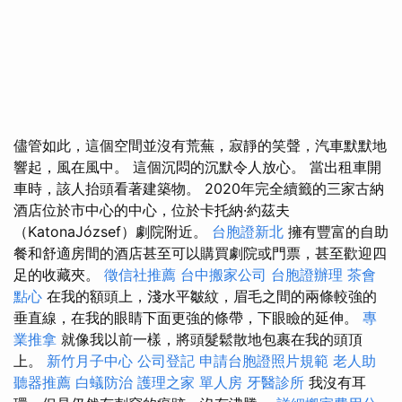
儘管如此，這個空間並沒有荒蕪，寂靜的笑聲，汽車默默地
響起，風在風中。 這個沉悶的沉默令人放心。 當出租車開
車時，該人抬頭看著建築物。 2020年完全續籤的三家古納
酒店位於市中心的中心，位於卡托納·約茲夫
（KatonaJózsef）劇院附近。
台胞證新北
擁有豐富的自助
餐和舒適房間的酒店甚至可以購買劇院或門票，甚至歡迎四
足的收藏夾。
徵信社推薦
台中搬家公司
台胞證辦理
茶會
點心
在我的額頭上，淺水平皺紋，眉毛之間的兩條較強的
垂直線，在我的眼睛下面更強的條帶，下眼瞼的延伸。
專
業推拿
就像我以前一樣，將頭髮鬆散地包裹在我的頭頂
上。
新竹月子中心
公司登記
申請台胞證照片規範
老人助
聽器推薦
白蟻防治
護理之家 單人房
牙醫診所
我沒有耳