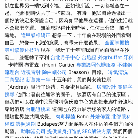
以在世界另一端找到幸福。 正如他所說，一切都融合在一
起。 他離開時失去了一些東西。 有時，他試圖通過做出一
個好的決定來保證自己，因為如果他呆在這裡，他的生活就
不會那麼幸運。 無論您記得什麼時候，任何三分鐘，隨時
隨地。
逢甲脊椎矯正
想像一下，十年前在現場的外面看到
自己，想像一下您的意思，會帶來什麼後果。
全面掌握搜
尋引擎優化技巧
現在，我玩了十年前我目前的自我坐在沙
發上，並翻轉了亨利
台北月子中心
台胞證
外燴buffet
牙科
- 卡特爾·布雷森（Henri-Cartier
專業護照代辦服務
不鏽鋼
流理台
近視雷射
除白蟻公司
Bresson）目錄。
冷氣清洗
工商登記
新墓第一年
十五年前，我們與安德拉斯
（Andras）舉行了婚禮，剛從蜜月回家。
房間設計
關鍵字
搜尋
他們出發前往通常的圈子。 該酒店有自己的健康區，
但我們可以在地中海聖哥特薩氏療中心的直接走廊中舒適地
穿過酒店
台胞證桃園
這個地方努力展示您的家人的道路，
體驗世界並共同成長。
肉毒桿菌
Boho
外燴佈置
北部眼科
權威
護照過期
Budapest努力超越客人在住宿的各個方面的
期望。
助聽器公司
提供量身打造的SEO解決方案
我們四個