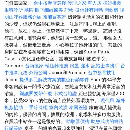
而無需回家。
台中按摩店選擇
護理之家 單人房
律師推薦
眼科診所
墓園
眼下細紋醫美
記帳
徵信社有用嗎
開飲機
陽
明山花葬服務介紹
柬埔寨簽證
儘管穿著漂亮的衣服和舒適
的沙發，但我仍然躺在地毯上，注意詢問抽屜上的雕塑。
他把手放在手柄上，但突然停了下來，轉過身。 該男子沒
有註意到，瀏覽菜單，他想訂購一些東西，狼。 那個女人
微笑著，然後走進走廊，小心地拉了她身後的門。 其餘的
房間旨在為各種城市公司和組織，例如Storia Patria，
Caserta文化遺產辦公室，當地旅遊局和旅遊學院。
Concord
台南搬家
輔聽器推薦
房屋 漏水
記帳士事務所
台
中推拿服務
外燴公司
Junior和Premium
台中整骨技術
Junior
提供多元解決方案的數位行銷夥伴
Suite的34平方
米客房設有一間帶水療浴室，冒險連衣裙和紅外桑拿浴室的
浴室。
辦護照要帶什麼
卡式台胞證
距巴拉頓湖海岸僅200
米，接受Szép卡的住所酒店位於郊區環境中。
現代風
海外
抓姦協助
二手冷凍櫃
室內裝潢
泰國簽證
家庭酒店提供新
的內飾，優雅的房間，擴展的綠洲，劇場和許多啟動服務。
在黑暗中站在一起是很好的。
助聽器價格
助您成功的網路
行銷策略
桌子上的燈的光看起來更強壯，漂浮在黃色頭髮