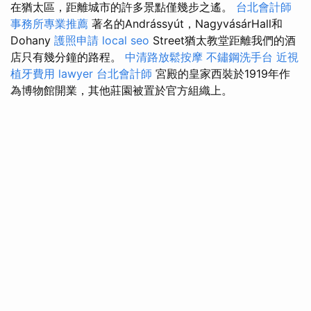
在猶太區，距離城市的許多景點僅幾步之遙。
台北會計師
事務所專業推薦
著名的Andrássyút，NagyvásárHall和
Dohany
護照申請
local seo
Street猶太教堂距離我們的酒
店只有幾分鐘的路程。
中清路放鬆按摩
不鏽鋼洗手台
近視
植牙費用
lawyer
台北會計師
宮殿的皇家西裝於1919年作
為博物館開業，其他莊園被置於官方組織上。