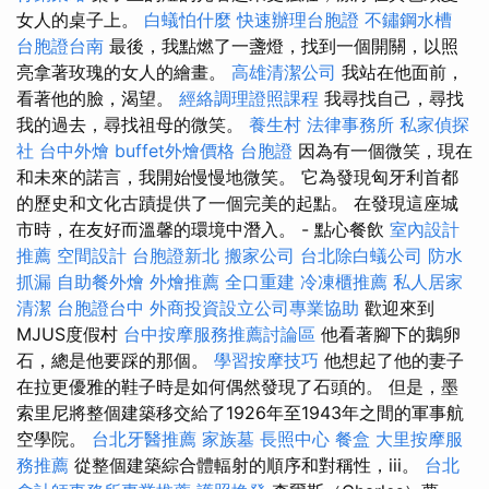
女人的桌子上。
白蟻怕什麼
快速辦理台胞證
不鏽鋼水槽
台胞證台南
最後，我點燃了一盞燈，找到一個開關，以照
亮拿著玫瑰的女人的繪畫。
高雄清潔公司
我站在他面前，
看著他的臉，渴望。
經絡調理證照課程
我尋找自己，尋找
我的過去，尋找祖母的微笑。
養生村
法律事務所
私家偵探
社
台中外燴
buffet外燴價格
台胞證
因為有一個微笑，現在
和未來的諾言，我開始慢慢地微笑。 它為發現匈牙利首都
的歷史和文化古蹟提供了一個完美的起點。 在發現這座城
市時，在友好而溫馨的環境中潛入。 - 點心餐飲
室內設計
推薦
空間設計
台胞證新北
搬家公司
台北除白蟻公司
防水
抓漏
自助餐外燴
外燴推薦
全口重建
冷凍櫃推薦
私人居家
清潔
台胞證台中
外商投資設立公司專業協助
歡迎來到
MJUS度假村
台中按摩服務推薦討論區
他看著腳下的鵝卵
石，總是他要踩的那個。
學習按摩技巧
他想起了他的妻子
在拉更優雅的鞋子時是如何偶然發現了石頭的。 但是，墨
索里尼將整個建築移交給了1926年至1943年之間的軍事航
空學院。
台北牙醫推薦
家族墓
長照中心
餐盒
大里按摩服
務推薦
從整個建築綜合體輻射的順序和對稱性，iii。
台北