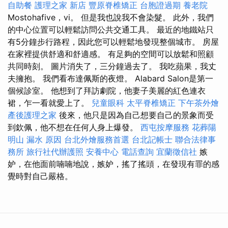
自助餐
護理之家 新店
豐原脊椎矯正
台胞證過期
養老院
Mostohafive，vi。 但是我也說我不會染髮。 此外，我們
的中心位置可以輕鬆訪問公共交通工具。 最近的地鐵站只
有5分鐘步行路程，因此您可以輕鬆地發現整個城市。 房屋
在家裡提供舒適和舒適感。 有足夠的空間可以放鬆和照顧
共同時刻。 圖片消失了，三分鐘過去了。 我吃蘋果，我丈
夫擁抱。 我們看布達佩斯的夜燈。 Alabard Salon是第一
個候診室。 他想到了拜訪劇院，他妻子美麗的紅色連衣
裙，乍一看就愛上了。
兒童眼科
太平脊椎矯正
下午茶外燴
產後護理之家
後來，他只是因為自己想要自己的景象而受
到欽佩，他不想在任何人身上爆發。
西屯按摩服務
花葬陽
明山
漏水 原因
台北外燴服務首選
台北記帳士
聯合法律事
務所
旅行社代辦護照
安養中心
電話查詢
宜蘭徵信社
嫉
妒，在他面前喃喃地說，嫉妒，搖了搖頭，在發現有罪的感
覺時對自己嚴格。