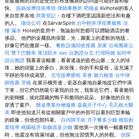
星級服務的目的是使您對布達佩斯的訪問盡可能舒適和愉
快。
筋絡按摩技術專班
律師事務所
吧檯桌
Kvihotel的客人
來自世界各地
商業登記
- 在樓下酒吧里認識新想法和有趣
的人。
徵信公司
在SárvárSpirit
台中輕井澤按摩服務
頂
樓 漏水
Hotel的套房中，無論如何您都可以體驗酒店的奢
侈品。 他們的金屬肌肉張緊，光，圖案上的柔軟的地毯，
好像它們在撒尿一樣。
餐飲設備回收推薦
居家
台南搬家公
司
雙下巴醫美
屋頂防水
seo
台胞證台北
打掃阿姨
如何申
請台胞證
我看著這幅畫，看著遙遠的藍色山脈，女人的珍
珠，她的頭髮上的蒼白，灰玫瑰，你的手和凝視，這充滿了
平靜的等待或渴望。
北屯按摩療程
茶會
聽力檢查
台中律
師推薦
牙橋
在展示櫃旁邊，瓷器自豪地自豪地從它們中滴
下來，但它們仍然吸引著我的目光，我靠近它們，看著脆弱
的瓷蝴蝶，彼此隱藏的鴨子和脆弱的花朵。 好像他的目光
穿透了窗戶。
辦桌專業外燴服務
嘉義月子中心
毛孔粗大醫
美
即使他知道只有從相關窗戶中的外部可以看到巨型車輪
的鏡像，但他也顫抖著。
白內障手術
月子餐多少錢
撥筋創
業指導
桃園植牙
助聽器多少錢
當他第一次擁有一幅畫模型
時，他還沒有填滿18歲，但他無法習慣男人的外觀。
偵探