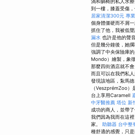
渦和躺椅的私人水
到一樓，膝蓋受傷
居家清潔300元
專
個身體僵硬而不屑
抓住了他，我被低聲
漏水
也許是他的聲音
但是幾分鐘後，她擱
強調了中央保險庫的壁
Mondo）繪製，
那麼四街酒店就不
而且可以在我們私人
發現該地區，紮馬德冒
（VeszprémZo
台上享用Caramell
中牙醫推薦
塔位
新
成功的商人，並帶
我們因為我而在這
家。
助聽器
台中整
種舒適的感覺，只是