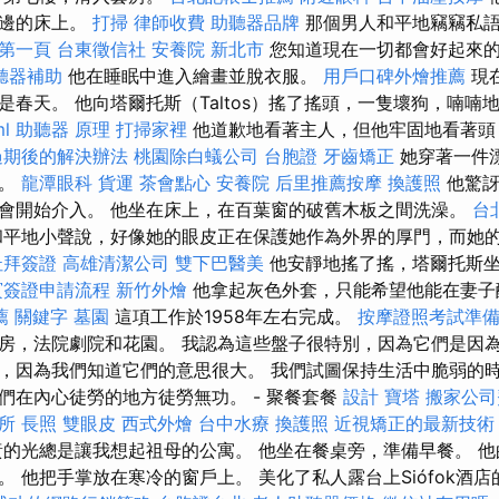
旁邊的床上。
打掃
律師收費
助聽器品牌
那個男人和平地竊竊私語
證第一頁
台東徵信社
安養院 新北市
您知道現在一切都會好起來
聽器補助
他在睡眠中進入繪畫並脫衣服。
用戶口碑外燴推薦
現
是春天。 他向塔爾托斯（Taltos）搖了搖頭，一隻壞狗，喃喃
ml
助聽器 原理
打掃家裡
他道歉地看著主人，但他牢固地看著頭
過期後的解決辦法
桃園除白蟻公司
台胞證
牙齒矯正
她穿著一件
人。
龍潭眼科
貨運
茶會點心
安養院
后里推薦按摩
換護照
他驚訝
會開始介入。 他坐在床上，在百葉窗的破舊木板之間洗澡。
台
平地小聲說，好像她的眼皮正在保護她作為外界的厚門，而她
杜拜簽證
高雄清潔公司
雙下巴醫美
他安靜地搖了搖，塔爾托斯坐
賓簽證申請流程
新竹外燴
他拿起灰色外套，只能希望他能在妻子
薦
關鍵字
墓園
這項工作於1958年左右完成。
按摩證照考試準
房，法院劇院和花園。 我認為這些盤子很特別，因為它們是因
，因為我們知道它們的意思很大。 我們試圖保持生活中脆弱的
們在內心徒勞的地方徒勞無功。 - 聚餐套餐
設計
寶塔
搬家公司
所
長照
雙眼皮
西式外燴
台中水療
換護照
近視矯正的最新技術
的光總是讓我想起祖母的公寓。 他坐在餐桌旁，準備早餐。 
 他把手掌放在寒冷的窗戶上。 美化了私人露台上Siófok酒店的