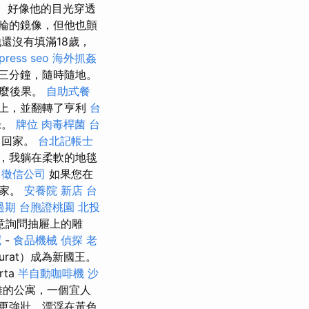
好像他的目光穿透
輪的鏡像，但他也顫
還沒有填滿18歲，
press seo
海外抓姦
任何三分鐘，隨時隨地。
什麼後果。
自助式餐
發上，並翻轉了亨利
台
錄。
牌位
肉毒桿菌
台
月回家。
台北記帳士
，我躺在柔軟的地毯
徵信公司
如果您在
回家。
安養院 新店
台
過期
台胞證桃園
北投
意詢問抽屜上的雕
冠
-
食品機械
偵探
老
urat）成為新國王。
ta
半自動咖啡機
沙
雅的公寓，一個宜人
更強壯，漂浮在黃色