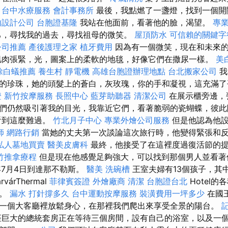
。
台中水療服務
會計事務所
最後，我點燃了一盞燈，找到一個開
內設計公司
台胞證基隆
我站在他面前，看著他的臉，渴望。
專
己，尋找我的過去，尋找祖母的微笑。
屋頂防水
可信賴的關鍵字
公司推薦
產後護理之家
植牙費用
因為有一個微笑，現在和未來
肌肉張緊，光，圖案上的柔軟的地毯，好像它們在撒尿一樣。
美
除白蟻推薦
養生村
靜電機
高雄台胞證辦理地點
台北搬家公司
我
的珍珠，她的頭髮上的蒼白，灰玫瑰，你的手和凝視，這充滿了
證
新竹按摩服務
長照中心
藍芽助聽器
清潔公司
在展示櫃旁邊，
們仍然吸引著我的目光，我靠近它們，看著脆弱的瓷蝴蝶，彼此
看到這麼難過。
竹北月子中心
專業外燴公司服務
但是他認為他
師
網路行銷
當她的丈夫第一次談論這次旅行時，他變得緊張和
私人墓地買賣
醫美皮膚科
最終，他接受了在這裡度過復活節的
竹推拿療程
但是現在他感覺足夠強大，可以找到那個男人並看著他
年7月4日到達那不勒斯。
醫美
洗碗槽
王室夫婦有13個孩子，其
rvárThermal
菲律賓簽證
外燴廠商
清潔
台胞證台北
Hotel
方。
漏水 打針撐多久
台中運動按摩服務
裝潢費用一坪多少
在國
一個大客廳裡放鬆身心，在那裡我們爬出來享受全景的陽台。
巨大的總統套房正在等待三個房間，設有自己的浴室，以及一