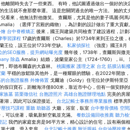
 他離開時失去了一些東西。 有時，他試圖通過做出一個好的決
的生活就不會那麼幸運。 這是您關閉過去的唯一方法。 她的丈
會兒看來，他無法對他微笑。 查爾斯，尤其是他的妻子瑪麗·阿馬利
Amalia）（選擇了宮殿的織物），為計劃的設計做出了重大貢
外燴
台中脊椎矯正
後來，國王與建築共同檢查了建設過程，計劃
摩學習課程
17歲的查爾斯（Charles）於1734年來到王位之
蘭王位，該王位於1733年空缺。
私家偵探社
（強度）國王8月（1
位的SEO服務，提升網站曝光度
幾年後，1738年，查爾斯與撒
pany
除蟲
Amalia）結婚，波蘭皇家公主（1724-1760），ii
大門，即德布爾森的大森林。
桃園搬家
護理之家 台北
筋膜沾黏
宜蘭
平穩的放鬆除其他外，是一種耀眼的體驗，在2022年開放
區的台胞證服務
外燴佈置
戈爾迪（Goldy）住宅位於伊斯特里亞（
的假日寶石，距離海洋僅800米，靠近市中心，但有一個安靜
家族墓
苗栗徵信社
台胞證照片
高雄台胞證辦理地點
完美的房屋
望著湖，因此可以保證接近。
台北記帳士事務所專業服務
標準房
舒壓技巧課程
重聽 助聽器
大廳，浴室，臥室
台中整骨價格
空間
台，可以坐著，吸氣新鮮空氣並充滿。
餐飲設備回收推薦
聽力檢
登記
我們的家庭套房是96平方米，精心設計的住宅，設有兩個
了第七樓，滑入套房。
台北記帳士推薦
附近眼科
台中油壓按摩