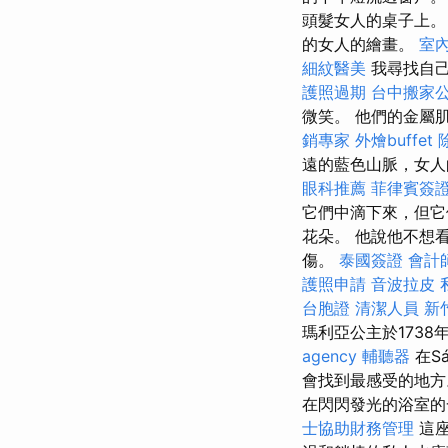
頭髮女人的桌子上
的女人的繪畫。
室
細紋醫美
我尋找自
護照過期
台中搬家
微笑。 他們的金屬
銷專家
外燴buffet
遠的藍色山脈，女人
眼科推薦
菲律賓簽
它們中滴下來，但它
花朵。 他說他不想
傷。
泰國簽證
會計
護照申請
音波拉皮
台胞證
清潔人員
新
瑪利亞公主於1738
agency
輔聽器
在Sá
會找到最感受的地
在閃閃發光的浴室的
士協助財務管理
這座