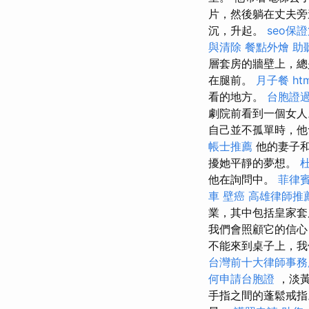
片，然後躺在丈夫
沉，升起。
seo保
與清除
餐點外燴
助
層套房的牆壁上，總
在腿前。
月子餐
ht
看的地方。
台胞證
劇院前看到一個女
自己並不孤單時，他
帳士推薦
他的妻子和
擾她平靜的夢想。
他在詢問中。
菲律
車
壁癌
高雄律師推
業，其中包括皇家套
我們會照顧它的信心
不能來到桌子上，我
台灣前十大律師事務
何申請台胞證
，淡黃
手指之間的蓬鬆戒指。