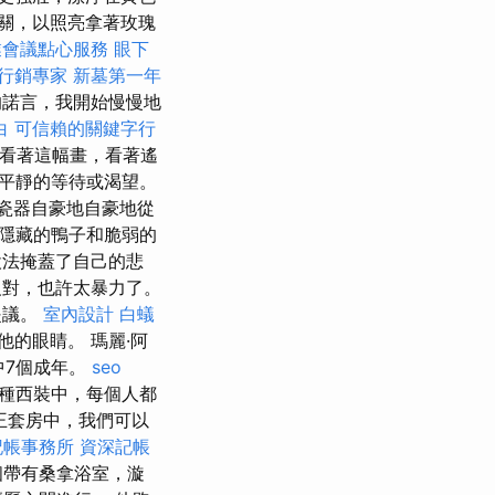
關，以照亮拿著玫瑰
業會議點心服務
眼下
行銷專家
新墓第一年
的諾言，我開始慢慢地
白
可信賴的關鍵字行
看著這幅畫，看著遙
平靜的等待或渴望。
瓷器自豪地自豪地從
隱藏的鴨子和脆弱的
設法掩蓋了自己的悲
反對，也許太暴力了。
提議。
室內設計
白蟻
的眼睛。 瑪麗·阿
中7個成年。
seo
的各種西裝中，每個人都
王套房中，我們可以
記帳事務所
資深記帳
個帶有桑拿浴室，漩