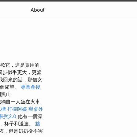
About
，我喜歡它，這是實用的。
腳步似乎更大，更緊
果我回來的話，那個女
這個渴望。
專業產後
到黑山
獨自一人坐在火車
水槽
打掃阿姨
辦桌外
長照2.0
他有一個漂
盤，杯子和送達。
牆
佈，但是奶奶從不害