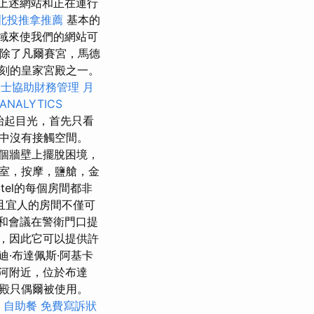
上述網站和正在運行
北投推拿推薦
基本的
區域來使我們的網站可
 除了凡爾賽宮，馬德
刻的皇家宮殿之一。
帳士協助財務管理
月
ANALYTICS
抬起目光，首先只看
中沒有接觸空間。
個牆壁上擺脫困境，
室，按摩，鹽艙，金
otel的每個房間都非
且宜人的房間不僅可
酒店和會議在警衛門口提
，因此它可以提供許
迪·布達佩斯·阿基卡
多瑙河附近，位於布達
宮殿只偶爾被使用。
。
自助餐
免費寫訴狀