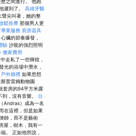
歷之間進行。 他跑
他遲到了。
高雄牙醫
大聲尖叫著，她的整
放鬆按摩
那個男人更
所專業服務
廚房器具
，心臟的節奏爆發，
體驗
沙龍的強烈照明
心
搬家費用
中走私了一些輝煌，
發光的浴場中潛水，
。
戶外婚禮
如果您想
維斯普雷姆動物園
統套房的94平方米露
視聽不到，沒有音樂。
台
Andras）成為一名
而在這裡，但是如果
律師，而不是藝術
房屋，樹木，我有一
福。 正如他所說，