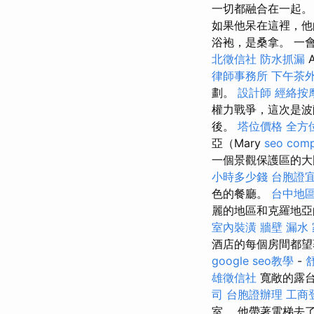
一切都融合在一起。
如果他呆在這裡，他
浴袍，是桑拿。 一
北徵信社
防水抓漏
律師事務所
下午茶
劃。
設計師
經絡按
權力戰爭，這次是波
後。
塔位價格
全方
亞（Mary
seo com
一個景觀保護區的
小時多少錢
台胞證
色的餐廳。
台中地
麗的地區和克羅地亞
室內裝潢
牆壁 漏水
酒店的每個房間都
google seo教學
-
雄徵信社
寬敞的露
司
台胞證辦理
工商
室。 他帶著電梯去