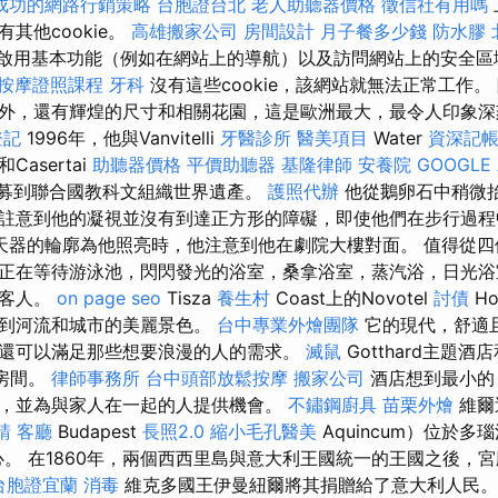
成功的網路行銷策略
台胞證台北
老人助聽器價格
徵信社有用嗎
其他cookie。
高雄搬家公司
房間設計
月子餐多少錢
防水膠
於通過啟用基本功能（例如在網站上的導航）以及訪問網站上的安全
按摩證照課程
牙科
沒有這些cookie，該網站就無法正常工作。
外，還有輝煌的尺寸和相關花園，這是歐洲最大，最令人印象深
登記
1996年，他與Vanvitelli
牙醫診所
醫美項目
Water
資深記
e和Casertai
助聽器價格
平價助聽器
基隆律師
安養院
GOOGLE 
起被招募到聯合國教科文組織世界遺產。
護照代辦
他從鵝卵石中稍微
註意到他的凝視並沒有到達正方形的障礙，即使他們在步行過程
天器的輪廓為他照亮時，他注意到他在劇院大樓對面。 值得從四
正在等待游泳池，閃閃發光的浴室，桑拿浴室，蒸汽浴，日光浴
的客人。
on page seo
Tisza
養生村
Coast上的Novotel
討債
H
賞到河流和城市的美麗景色。
台中專業外燴團隊
它的現代，舒適
還可以滿足那些想要浪漫的人的需求。
滅鼠
Gotthard主題
的房間。
律師事務所
台中頭部放鬆按摩
搬家公司
酒店想到最小的
，並為與家人在一起的人提供機會。
不鏽鋼廚具
苗栗外燴
維爾
請
客廳
Budapest
長照2.0
縮小毛孔醫美
Aquincum）位於
中心。 在1860年，兩個西西里島與意大利王國統一的王國之後，
台胞證宜蘭
消毒
維克多國王伊曼紐爾將其捐贈給了意大利人民