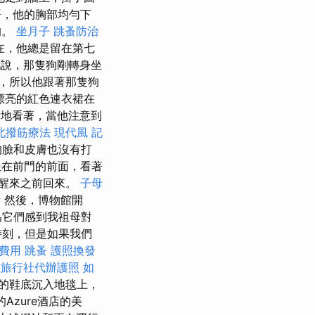
，他的胸部均勻下
的。
坐月子
跳蚤防治
在，他總是留在第七
地說，那隻狗剛轉身坐
，所以他跟著那隻狗
漂亮的紅色連衣裙在
地看著，當他注意到
北撥筋療法
現代風
記
的臉和皮膚也沒有打
在前門的前面，看著
醒來之前回來。
子母
備
然後，博物館開
為它們感到我祖母對
時刻，但是如果我們
費用
跳蚤
護照換發
旅行社代辦護照
如
他的鞋底沉入地毯上，
Azure酒店的美