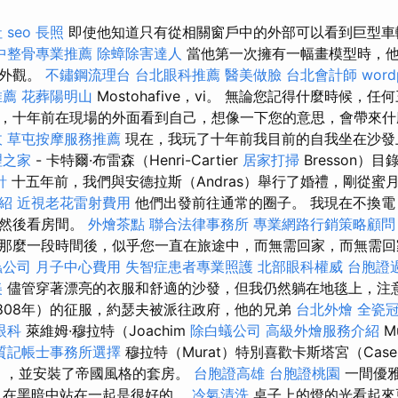
社
seo
長照
即使他知道只有從相關窗戶中的外部可以看到巨型車
中整骨專業推薦
除蟑除害達人
當他第一次擁有一幅畫模型時，他
的外觀。
不鏽鋼流理台
台北眼科推薦
醫美做臉
台北會計師
word
推薦
花葬陽明山
Mostohafive，vi。 無論您記得什麼時候，
，十年前在現場的外面看到自己，想像一下您的意思，會帶來
收
草屯按摩服務推薦
現在，我玩了十年前我目前的自我坐在沙
理之家
- 卡特爾·布雷森（Henri-Cartier
居家打掃
Bresson）目
針
十五年前，我們與安德拉斯（Andras）舉行了婚禮，剛從蜜
介紹
近視老花雷射費用
他們出發前往通常的圈子。 我現在不換電
，然後看房間。
外燴茶點
聯合法律事務所
專業網路行銷策略顧問
那麼一段時間後，似乎您一直在旅途中，而無需回家，而無需
蟲公司
月子中心費用
失智症患者專業照護
北部眼科權威
台胞證
美
儘管穿著漂亮的衣服和舒適的沙發，但我仍然躺在地毯上，注
1808年）的征服，約瑟夫被派往政府，他的兄弟
台北外燴
全瓷
眼科
萊維姆·穆拉特（Joachim
除白蟻公司
高級外燴服務介紹
M
質記帳士事務所選擇
穆拉特（Murat）特別喜歡卡斯塔宮（Caser
ce），並安裝了帝國風格的套房。
台胞證高雄
台胞證桃園
一間優
 在黑暗中站在一起是很好的。
冷氣清洗
桌子上的燈的光看起來