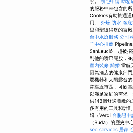
景。
護照申請
助您
的服務中未包含的所有
Cookies有助
用。
外燴
防水
腳底
里和聖彼得堡的宮殿
台中水療服務
公司
子中心推薦
Pipelin
SanLeució一
到他的嘴巴屁股，並
室內裝修
離婚
當航
因為酒店的健康部門
屬機器和太陽露台
常靠近市區，可欣
以滿足家庭的需求，
供148個舒適寬敞
多有用的工具和計劃
姆（Verdi
台胞證申
（Buda）的歷史
seo services
居家