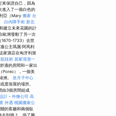
定來保證自己，因為
夫進入了一個白色的
亞（Mary
搬家
台
獻。
白內障手術
新北
和建立未來花園的計
後，在歐洲發動了另一次
670-1733）去世
克遜公主瑪麗·阿馬利
i。 這家酒店在匈牙利第
撥筋技術
居家清潔一
，舒適的房間和一家出
Porec），一個美
的綠洲。
坐月子中心
或度假屋的場所。
間由3個房間組成
設計
-
外燴公司
高
查
外遇
桃園搬家公
相關的客廳和兩個臥
他走到牆上，掛了圖