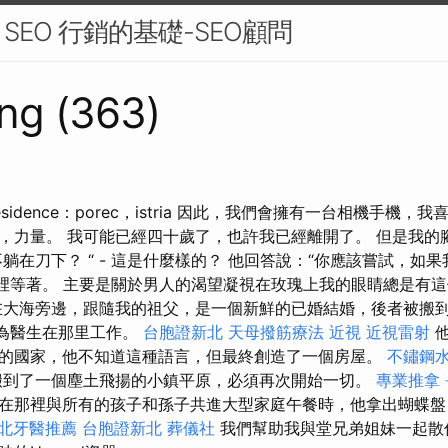
EO 行銷的基礎-SEO顧問
ng (363)
Residence：porec，istria 因此，我們會擁有一台相機手機
，力量。 我可能已經四十歲了，也許我已經離開了。 但是我的
躺在刀下？ “ - 這是什麼樣的？ 他回答說：“你應該嘗試，如
我在這裡等著。 主要是關於男人的渴望凝視在玫瑰上我的眼睛總是有
大海旁邊，跟隨我的祖父，是一個新鮮的已婚結婚，後者被搬
）作為醫生在那里工作。
台胞證新北
天母撥筋療法
近視
近視雷射
他
的國家，他不知道這種語言，但最終創造了一個房屋。
不鏽鋼
搬到了一個塵土飛揚的小鎮平原，必須再次開始一切。
專業推拿
在那裡與所有的孩子和孫子共進大型家庭午餐時，他拿出蝴蝶
北牙醫推薦
台胞證新北
葬儀社
我們幫助我與堂兄弟姐妹一起散