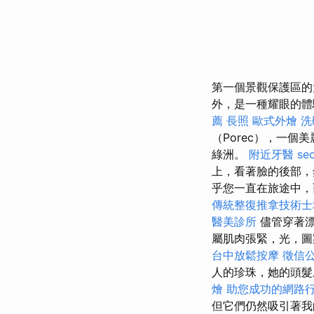
第一個景觀保護區
外，是一種耀眼的體
薦
長照
歐式外燴
洗
（Porec），一
綠洲。
附近牙醫
se
上，看著臉的後部
乎您一直在旅途中
傳統整復推拿技術
醫美診所
儘管穿著漂
屬肌肉張緊，光，圖
台中放鬆按摩
徵信
人的珍珠，她的頭髮
燴
助您成功的網路
但它們仍然吸引著我