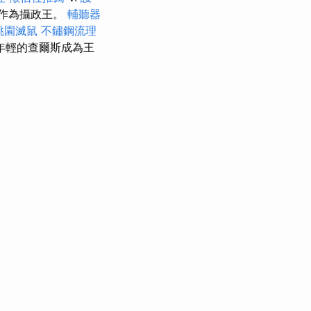
人作為攝政王。
輔聽器
桃園滅鼠
不鏽鋼流理
在年輕的查爾斯成為王