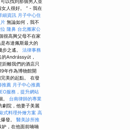
可以找到那個男人並
人很好。 ” - 我在
詳細資訊
月子中心住
照片
無論如何，我不
價位
隆鼻
台北搬家公
個很高興父母不在家
點是布達佩斯最大的
幾步之遙。
法律事務
的Andrássyút，
太教堂距離我們的酒店只
19年作為博物館開
完美的起點。 在發
師推薦
月子中心推薦
SEO服務，提升網站
個。
台南律師的專業
訪劇院，他妻子美麗
歐式料理外燴方案
高
上爆發。
醫美診所推
嫉妒，在他面前喃喃