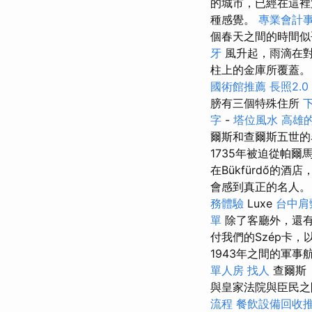
的城市，已經在這
種感覺。
專業會計
個春天之間的時間
牙
風升起，雨滴在對
柱上的金庫所覆蓋
國術館推薦
長照2.0
膀有三個特殊住所
字
-
塔位風水
高雄
爾斯和查爾斯五世
1735年被迫從帕
在Bükfürdő的
會感到真正的名人
務體驗
Luxe
台中肩
單
除了客廳外，還
付我們的Szép卡，
1943年之間的軍事
單人房
找人
查爾斯（
與皇家法院與臣民
流程
餐飲設備回收