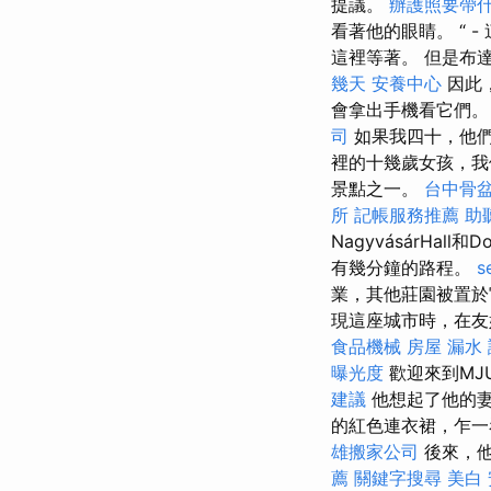
提議。
辦護照要帶
看著他的眼睛。 “ 
這裡等著。 但是布
幾天
安養中心
因此
會拿出手機看它們
司
如果我四十，他
裡的十幾歲女孩，我
景點之一。
台中骨
所
記帳服務推薦
助
NagyvásárHall和D
有幾分鐘的路程。
s
業，其他莊園被置於
現這座城市時，在友
食品機械
房屋 漏水
曝光度
歡迎來到MJ
建議
他想起了他的妻
的紅色連衣裙，乍
雄搬家公司
後來，他
薦
關鍵字搜尋
美白