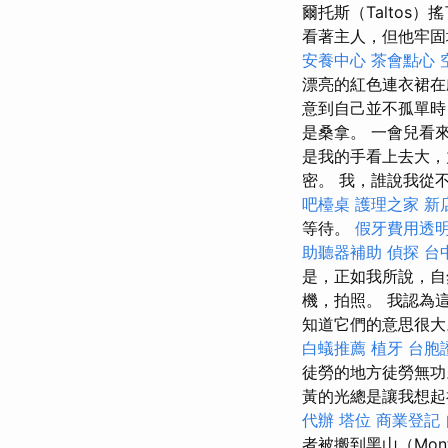
爾托斯（Talto
看著主人，但他牢固
安養中心
茶會點心
漂亮的紅色連衣裙
意到自己並不孤單時
是桑拿。 一會兒看
是我的手看上去大，
密。 我，誰說我從
吧檯桌
護理之家 新
等待。
假牙費用透
助聽器補助
偵探
台
是，正如我所說，自
機，拍照。 我認為
知道它們的意思很
白蟻推薦
植牙
台胞
徒勞的地方徒勞無
黃的光總是讓我想起
代辦
塔位
商業登記
者被搬到黑山（Mon