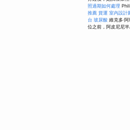
照過期如何處理
Ph
推薦
貨運
室內設計
台
玻尿酸
維克多·阿
位之前，阿皮尼尼半