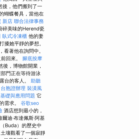
然後，他們搬到了一
的蝴蝶餐具，當他在
 新店
聯合法律事務
美味的Herend瓷
園
臥式冷凍櫃
他的妻
打擾她平靜的夢想。
，看著他在詢問中。
之前回來。
腳底按摩
然後，博物館開業，
康部門正在等待游泳
陽露台的客人。
助聽
程
台胞證辦理
裝潢風
的基礎與應用問題
它
人的需求。
谷歌seo
臉
酒店想到最小的，
維爾迪·布達佩斯·阿基
（Buda）的歷史中
土壤觀看了一個寂靜