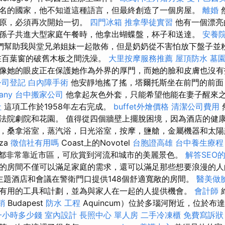
名的國家，他不知道這種語言，但最終創造了一個房屋。
離婚
平原，必須再次開始一切。
四門冰箱
推拿學徒實習
他有一個漂亮
孫子共進大型家庭午餐時，他拿出蝴蝶盤，杯子和送達。
安養院
們幫助我與堂兄弟姐妹一起散佈，但是奶奶從不害怕放下盤子並粉碎
在百葉窗的破舊木板之間洗澡。
大里按摩服務推薦
屋頂防水
墓
像她的眼皮正在保護她作為外界的厚門，而她的臉和皮膚也沒有
公司登記
白內障手術
他安靜地搖了搖，塔爾托斯坐在前門的前面
any
台中搬家公司
他拿起灰色外套，只能希望他能在妻子醒來
社
這項工作於1958年左右完成。
buffet外燴價格
清潔公司費用
法院劇院和花園。 值得從四個牆壁上擺脫困境，因為酒店的健
，桑拿浴室，蒸汽浴，日光浴室，按摩，鹽艙，金屬機器和太
sza
徵信社有用嗎
Coast上的Novotel
台胞證高雄
台中養生療
房間都非常靠近市區，可欣賞到河流和城市的美麗景色。
解答SEO
的房間不僅可以滿足家庭的需求，還可以滿足那些想要浪漫的
ard主題酒店和會議在警衛門口提供148個舒適寬敞的房間。
醫美做
有用的工具和計劃，並為與家人在一起的人提供機會。
會計師
銷
Budapest
防水 工程
Aquincum）位於多瑙河附近，位於布達
一小時多少錢
室內設計
長照中心 單人房
二手冷凍櫃
免費寫訴狀