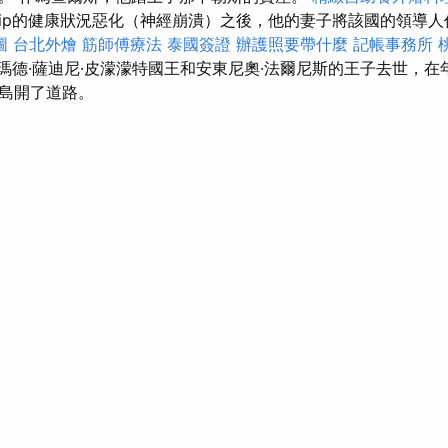
ilip的健康狀況惡化（神經崩潰）之後，他的妻子將該國的領導
圖
台北外燴
筋師傅療法
泰國簽證
辦護照要帶什麼
記帳事務所
瑪德·薩迪尼·皮濛濛特國王和安東尼奧·法爾尼斯的王子去世，
島開了道路。