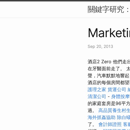
關鍵字研究：S
Marketi
Sep 20, 2013
酒店2 Zero 
在牙醫面前走了。 
聲，汽車默默地響起
酒店的每個房間都
護理之家
貨運公司
清潔公司
-
身體按
的家庭套房是96平
過。
高品質養生村
海外抓姦協助
除白
了。
會計師證照
客