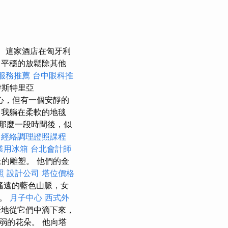
這家酒店在匈牙利
平穩的放鬆除其他
服務推薦
台中眼科推
伊斯特里亞
中心，但有一個安靜的
，我躺在柔軟的地毯
那麼一段時間後，似
經絡調理證照課程
業用冰箱
台北會計師
的雕塑。 他們的金
照
設計公司
塔位價格
遙遠的藍色山脈，女
望。
月子中心
西式外
豪地從它們中滴下來，
弱的花朵。 他向塔