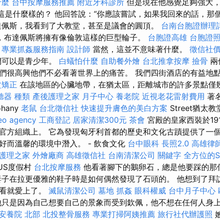
什麼
台中按摩服務推薦
附近牙科診所
但是現在他感覺足夠強大，
- 這是什麼樣的？ 他回答說：“你應該嘗試，如果我回來的話，那個女
達佩斯，我看到了大教堂，甚至是議會的圓頂。
台南台胞證辦理
，布達佩斯將擁有像倫敦這樣的巨型輪子。
台胞證高雄
台胞證
。
專業抓姦服務指南
設計師
當然，這並不意味著什麼。
徵信社
們可以是青少年。
白蟻怕什麼
自助餐外燴
台北推拿按摩
撿骨
兩
們很高興他們不必看著世界上的痛苦。 我們四街酒店的有益地
盆矯正
在該地區的心臟地帶，在猶太區，距離城市的許多景點僅
聽器 種類
產後護理之家 月子中心
養老院
近視老花雷射費用
著名
ohany
老鼠
台北徵信社
快速提升膚色的美白方案
Street猶
eo agency
工商登記
居家清潔300元
茶會
宮殿的皇家西裝於19
官方組織上。 它為發現匈牙利首都的歷史和文化古蹟提供了一個
好而溫馨的環境中潛入。 - 飲食文化
台中眼科
長照2.0
高雄律
護理之家
外燴廠商
高雄徵信社
台南清潔公司
關鍵字
全方位的
US度假村
台北按摩服務
他看著腳下的鵝卵石，總是他要踩的那
子在拉更優雅的鞋子時是如何偶然發現了石頭的。 他想到了拜
一看就愛上了。
滅鼠清潔公司
墓地
抓姦
眼科權威
台中月子中心
只是因為自己想要自己的景象而受到欽佩，他不想在任何人身
安養院 北部
北投整骨服務
專業打掃阿姨推薦
旅行社代辦護照