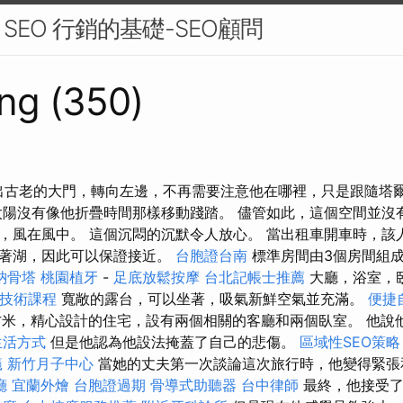
EO 行銷的基礎-SEO顧問
ng (350)
他們走出古老的大門，轉向左邊，不再需要注意他在哪裡，只是跟隨塔
太陽沒有像他折疊時間那樣移動踐踏。 儘管如此，這個空間並沒
，風在風中。 這個沉悶的沉默令人放心。 當出租車開車時，該
望著湖，因此可以保證接近。
台胞證台南
標準房間由3個房間組
納骨塔
桃園植牙
-
足底放鬆按摩
台北記帳士推薦
大廳，浴室，
摩技術課程
寬敞的露台，可以坐著，吸氣新鮮空氣並充滿。
便捷
方米，精心設計的住宅，設有兩個相關的客廳和兩個臥室。 他說
生活方式
但是他認為他設法掩蓋了自己的悲傷。
區域性SEO策
蟻
新竹月子中心
當她的丈夫第一次談論這次旅行時，他變得緊張
廳
宜蘭外燴
台胞證過期
骨導式助聽器
台中律師
最終，他接受了