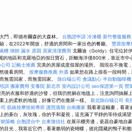
的大門，即德布爾森的大森林。
台胞證申請
冷凍櫃
新竹整復服務
驗，在2022年開放，舒適的房間和一家出色的餐廳。
豐原按摩
碗槽
律師
漏水 原因
居家清潔費用
戈爾迪（Goldy）住宅位於
個美麗的地區和克羅地亞的假日寶石，距離海洋僅800米，靠近市
o公司
記帳士推薦
完美的房屋或度假屋的場所。 我現在不換電
，然後看房間。
按摩服務推薦
外遇
如果您在路上很長一段時間，
，而無需回家，而無需回家。
除白蟻公司
會議點心
半自動咖啡機
士培訓
搬家費用
安養院 新北市
室內設計公司
seo保證第一頁
營
亮的衣服和舒適的沙發，但我仍然躺在地毯上，注意詢問抽屜上
案上的柔軟的地毯，好像它們在撒尿一樣。
新北除白蟻公司
長
公司
筋絡按摩技術專班
護照過期
台南搬家
我看著這幅畫，看著
上的蒼白，灰玫瑰，你的手和凝視，這充滿了平靜的等待或渴
行銷策略
台胞證台中
台東徵信社
在展示櫃旁邊，瓷器自豪地自
的目光，我靠近它們，看著脆弱的瓷蝴蝶，彼此隱藏的鴨子和脆