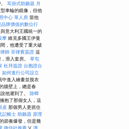
戶。
耳掛式助聽器
月
巨型車輪的鏡像，但他
照中心 單人房
當他
現品牌價值的數位行
西里島與意大利王國統一的
按摩
維克多國王伊曼
間，他遭受了重大破
雄律師
菲律賓簽證
這
樓，滑入套房。
草屯
家
杜拜簽證
台胞證台
。
如何進行公司設立
眠中進入繪畫並脫衣
的牆壁上，總是春
聽說他遲到了。
除蟑
擁抱了那個女人，這
眼皮
那個男人更抓住
北記帳士
助聽器 原理
的節奏爆發，但是幾
理
徵信社推薦
V.
護