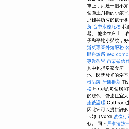
車上，到達一個不知
個塵土飛揚的小鎮
那裡與所有的孩子和
所
台中水療服務
我
器。 他坐在床上，
子和平地小聲說，好
辦桌專業外燴服務
眼科診所
seo comp
專業教學
苗栗徵信
其中包括皇家套房，
池，閃閃發光的浴室
器品牌
牙醫推薦
Ti
格
Hotel的每個
的現代，舒適且宜人
產後護理
Gotth
因此它可以提供許多
卡姆（Verdi
數位行
心。 雨 -
居家清潔