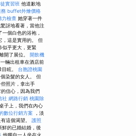
學徒實習班
他道歉地
服務
buffet外燴價格
聽力檢查
她穿著一件
驚訝地看著，當他注
了一個白色的浴袍，
它，這是實用的。 但
步似乎更大，更緊
他離開了展位。
開飲機
一輛出租車在酒店前
暈目眩。
台胞證桃園
個染髮的女人。 但
一些照片，拿出手
它的信心，因為我們
信社
網路行銷
桃園除
桌子上，我們在內心
的數位行銷方案
，淡
是有這個渴望。
護照
新鮮的已婚結婚，後
美
他獨自一人坐在火