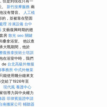
，但是到現在只有一
天。
新竹按摩服務
兩
他沒有聲音。
人工植
形的，並被靠在堅固
急處理
冷凍設備
台中
嗎
文藝復興時期的翅
子套房
散光
seo 關鍵
室和桑拿浴室。 他以查
承大戰期間，他於
整復推拿技術士培訓
浸泡在浴室中時，我們
de
台北高級外燴服
師事務所
中式外燴菜
師只能使用幾分鐘來支
交給了1926年至
。
現代風
養護中心
是國家領導力與中央權力
聽器
菲律賓簽證申請
台南搬家公司
輔聽器