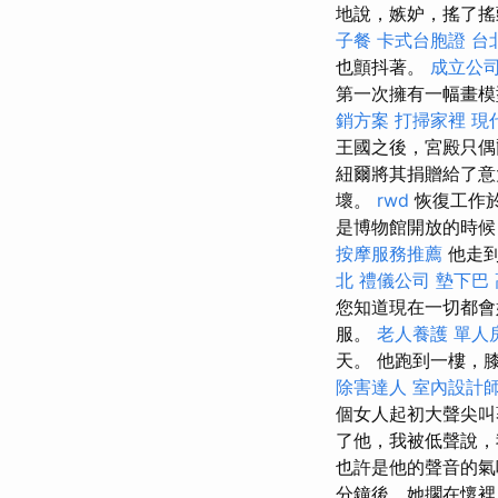
地說，嫉妒，搖了搖
子餐
卡式台胞證
台
也顫抖著。
成立公
第一次擁有一幅畫模
銷方案
打掃家裡
現
王國之後，宮殿只
紐爾將其捐贈給了
壞。
rwd
恢復工作於
是博物館開放的時候
按摩服務推薦
他走
北
禮儀公司
墊下巴
您知道現在一切都
服。
老人養護 單人
天。 他跑到一樓，
除害達人
室內設計
個女人起初大聲尖叫
了他，我被低聲說，
也許是他的聲音的氣
分鐘後，她擱在懷裡