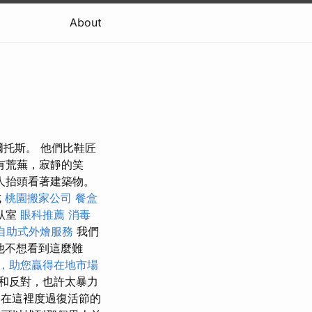
About
爾托斯。 他們比鞋匠
有荒蕪，寂靜的笑
人抬頭看著建築物。
成
桃園搬家公司
餐盒
臥室
眼科推薦
消毒
自助式外燴服務
我們
他不想看到這麼難
略，助您贏得在地市場
和反對，也許太暴力
在這裡度過復活節的