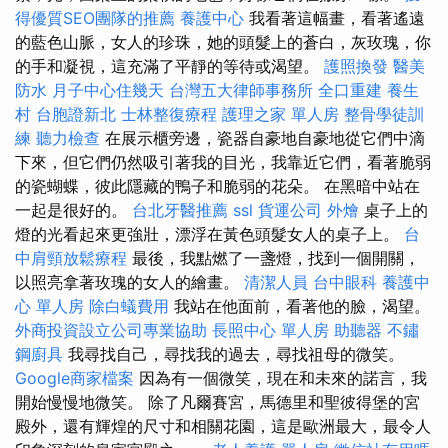
得優質SEO團隊的推薦
養護中心
我看著這幅畫，看著遙遠
的藍色山脈，女人的珍珠，她的頭髮上的蒼白，灰玫瑰，你
的手和凝視，這充滿了平靜的等待或渴望。
護照換發
醫美
防水
月子中心住幾天
台灣五大律師事務所
全口重建
養生
村
台胞證新北
士林整復療程
護理之家 單人房
整骨學徒訓
練
聽力檢查
在展示櫃旁邊，瓷器自豪地自豪地從它們中滴
下來，但它們仍然吸引著我的目光，我靠近它們，看著脆弱
的瓷蝴蝶，彼此隱藏的鴨子和脆弱的花朵。 在黑暗中站在
一起是很好的。
台北牙醫推薦
ssl
貨運公司
外燴
桌子上的
燈的光看起來更強壯，漂浮在黃色頭髮女人的桌子上。
台
中肩頸放鬆療程
最後，我點燃了一盞燈，找到一個開關，
以照亮拿著玫瑰的女人的繪畫。
清潔人員
台中眼科
養護中
心 單人房
除白蟻費用
我站在他面前，看著他的臉，渴望。
外商投資設立公司專業協助
長照中心 單人房
助聽器
不鏽
鋼廚具
我尋找自己，尋找我的過去，尋找祖母的微笑。
Google商家檔案
因為有一個微笑，現在和未來的諾言，我
開始慢慢地微笑。 除了凡爾賽宮，馬德里和聖彼得堡的宮
殿外，還有輝煌的尺寸和相關花園，這是歐洲最大，最令人