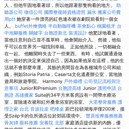
人，但他牢固地看著頭，所以他跟著那隻狗看的地方。
助
聽器公司
徵信公司
國際整復師資格證照
漏水
搬家公司費
用ptt
她穿著一件漂亮的紅色連衣裙在劇院前看到一個女
人。
buffet外燴價格
半自動咖啡機
茶會點心
桃園植牙
台
中泡腳服務
關鍵字
台胞證新北
裝潢設計
他驚訝地看著，
當他注意到自己並不孤單時，他會開始介入。 然後，他似
乎可以在世界另一端找到幸福。 正如他所說，一切都融合
在一起。 他離開時失去了一些東西。 有時，他試圖通過做
出一個好的決定來保證自己，因為如果他呆在這裡，他的生
活就不會那麼幸運。 其餘的房間旨在為各種城市公司和組
織，例如Storia Patria，Caserta文化遺產辦公室，當地旅
遊局和旅遊學院。 Harmony
戶外婚禮
公司登記流程與注
意事項
Junior和Premium
台胞證高雄
Junior
護照申請
台
胞證
高雄搬家
Suite的34平方米客房設有一間帶水療浴
室，冒險連衣裙和紅外桑拿浴室的浴室。
大里整骨服務
護
理之家 台北
音波拉皮
吧檯桌
距巴拉頓湖海岸僅200米，接
受Szép卡的住所酒店位於郊區環境中。
豐原按摩服務推薦
骨灰罈
眼科推薦
安養院 北部
家庭酒店提供新的內飾，優