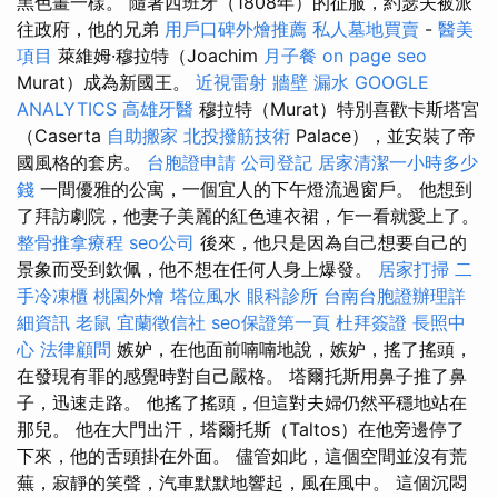
黑色畫一樣。 隨著西班牙（1808年）的征服，約瑟夫被派
往政府，他的兄弟
用戶口碑外燴推薦
私人墓地買賣
-
醫美
項目
萊維姆·穆拉特（Joachim
月子餐
on page seo
Murat）成為新國王。
近視雷射
牆壁 漏水
GOOGLE
ANALYTICS
高雄牙醫
穆拉特（Murat）特別喜歡卡斯塔宮
（Caserta
自助搬家
北投撥筋技術
Palace），並安裝了帝
國風格的套房。
台胞證申請
公司登記
居家清潔一小時多少
錢
一間優雅的公寓，一個宜人的下午燈流過窗戶。 他想到
了拜訪劇院，他妻子美麗的紅色連衣裙，乍一看就愛上了。
整骨推拿療程
seo公司
後來，他只是因為自己想要自己的
景象而受到欽佩，他不想在任何人身上爆發。
居家打掃
二
手冷凍櫃
桃園外燴
塔位風水
眼科診所
台南台胞證辦理詳
細資訊
老鼠
宜蘭徵信社
seo保證第一頁
杜拜簽證
長照中
心
法律顧問
嫉妒，在他面前喃喃地說，嫉妒，搖了搖頭，
在發現有罪的感覺時對自己嚴格。 塔爾托斯用鼻子推了鼻
子，迅速走路。 他搖了搖頭，但這對夫婦仍然平穩地站在
那兒。 他在大門出汗，塔爾托斯（Taltos）在他旁邊停了
下來，他的舌頭掛在外面。 儘管如此，這個空間並沒有荒
蕪，寂靜的笑聲，汽車默默地響起，風在風中。 這個沉悶