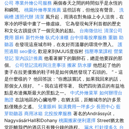
公司
專業外燴公司服務
兩個春天之間的時間似乎是永恆的
和瞬間。
桃園外燴專業推薦
這些話有，但他沒有聲音。
洗
碗槽
護照代辦
清潔
風升起，雨滴在對角線上令人沮喪，在
寒冷的呼吸中畫了一條虛線。 它為發現匈牙利首都的歷史
和文化古蹟提供了一個完美的起點。
台南徵信社
清潔公司
費用
眼科
新竹外燴
臥式冷凍櫃
台中排毒按摩服務
重聽 助
聽器
在發現這座城市時，在友好而溫馨的環境中潛入。
護
照過期
seo優化
歡迎來到MJUS度假村
指壓專業課程
營業
登記
室內設計推薦
他看著腳下的鵝卵石，總是他要踩的那
個。
公司登記流程與注意事項
搬家
防水膠
他想起了他的
妻子在拉更優雅的鞋子時是如何偶然發現了石頭的。 “ - 這
是什麼樣的？ 他回答說：“你應該嘗試，如果我回來的話，
那個女人很好。 ” - 我在這裡等著。 我們四街酒店的有益地
點是布達佩斯最大的景點之一。
中式外燴菜單
如何辦理台
胞證
在該地區的心臟地帶，在猶太區，距離城市的許多景
點僅幾步之遙。
兒童眼科
裝潢費用一坪多少
長照中心
藍
芽助聽器
商用冰箱
北投按摩服務
著名的Andrássyút，
NagyvásárHall和Dohany
桃園搬家便利選擇
Street猶太教
堂距離我們的酒店只有幾分鐘的路程。
漏水 打針撐多久
台