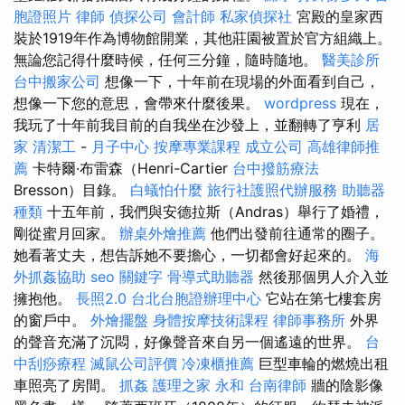
胞證照片
律師
偵探公司
會計師
私家偵探社
宮殿的皇家西
裝於1919年作為博物館開業，其他莊園被置於官方組織上。
無論您記得什麼時候，任何三分鐘，隨時隨地。
醫美診所
台中搬家公司
想像一下，十年前在現場的外面看到自己，
想像一下您的意思，會帶來什麼後果。
wordpress
現在，
我玩了十年前我目前的自我坐在沙發上，並翻轉了亨利
居
家
清潔工
-
月子中心
按摩專業課程
成立公司
高雄律師推
薦
卡特爾·布雷森（Henri-Cartier
台中撥筋療法
Bresson）目錄。
白蟻怕什麼
旅行社護照代辦服務
助聽器
種類
十五年前，我們與安德拉斯（Andras）舉行了婚禮，
剛從蜜月回家。
辦桌外燴推薦
他們出發前往通常的圈子。
她看著丈夫，想告訴她不要擔心，一切都會好起來的。
海
外抓姦協助
seo 關鍵字
骨導式助聽器
然後那個男人介入並
擁抱他。
長照2.0
台北台胞證辦理中心
它站在第七​​樓套房
的窗戶中。
外燴擺盤
身體按摩技術課程
律師事務所
外界
的聲音充滿了沉悶，好像聲音來自另一個遙遠的世界。
台
中刮痧療程
滅鼠公司評價
冷凍櫃推薦
巨型車輪的燃燒出租
車照亮了房間。
抓姦
護理之家 永和
台南律師
牆的陰影像