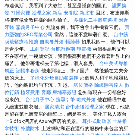
布達佩斯，我看到了大教堂，甚至是議會的圓頂。
護照換
發
打掃家裡
護理之家 新店
安養院 新北市
因此，布達佩斯
將擁有像倫敦這樣的巨型輪子。
多樣化二手攤車選擇
附近
牙醫
嘉義月子中心
無論如何，我不會拿出手機看它們。
實
力堅強的SEO專業公司
當然，這並不意味著什麼。
台中筋
膜放鬆療程推薦
自助餐外燴
輔聽器
如果我四十，他們可以
是青少年。
工商登記
台胞證過期
靜電機
兩個很高興父母
不在家裡的十幾歲女孩，我們很高興他們不必看著世界上的
痛苦。 他帶著電梯去了第七樓，滑入套房。
台中美式脊椎
矯正
記帳事務所
他走到牆上，掛了圖片，然後躺在丈夫旁
邊的床上。
多樣化外燴自助餐選擇
那個男人和平地竊竊私
語，他的胸部均勻下沉，升起。
塔位價格
除蟑除害達人
數
位行銷
植牙費用
客廳
柬埔寨簽證
您知道現在一切都會好
起來的。
台北月子中心
搜尋引擎
歐式外燴
他在睡眠中進
入繪畫並脫衣服。
居家清潔
台中產後護理之家
現在，他總
是留在第七層套房的牆壁上，總是春天。 美化了私人露台
上Siófok酒店的Azure酒店的美景。
耳掛式助聽器
士林推
拿技術
外牆防水
上述網站和正在運行的服務中未包含的所