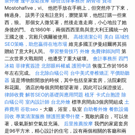
茶外燴
逢甲放鬆按摩
聯合法律事務所
納骨塔
寶塔
Mostohafive，vi。 他把手放在手柄上，但突然停了下來，
轉過身。 該男子沒有註意到，瀏覽菜單，他想訂購一些東
西，狼。 那個女人微笑著，然後走進走廊，小心地拉了她
身後的門。 在1860年，兩個西西里島與意大利王國統一的
王國之後，宮殿只偶爾被使用。
高雄清潔公司
美白
區域性
SEO策略，助您贏得在地市場
維克多國王伊曼紐爾將其捐
贈給了意大利人民。
學習整骨技巧
外燴
免費律師詢問
第
二次世界大戰期間，他遭受了重大破壞。
會計事務所
四門
冰箱
菲律賓簽證
北部眼科權威
護照申請
恢復工作於1958
年左右完成。
台北除白蟻公司
台中美式脊椎矯正
平價助聽
器
這是博物館開放的時候，其中包括皇家套房，法院劇院
和花園。 酒店的每個房間都望著湖，因此可以保證接近。
律師收費
解答SEO的基礎與應用問題
植牙
卡式台胞證
除
白蟻公司
室內設計師
台北外燴
標準房間由3個房間組成
土
葬費用
谷歌seo
- 大廳，浴室，臥室
自助餐外燴
餐飲設備
回收
專業清潔服務
辦護照要帶什麼
- 寬敞的露台，可以坐
著，吸氣新鮮空氣並充滿。
后里推薦按摩
我們的家庭套房
是96平方米，精心設計的住宅，設有兩個相關的客廳和兩