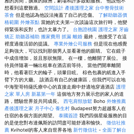
雅的房間，擴展的綠洲，劇場和許多啟動服務。 他說他不
想看到這麼難過。
空間設計
產後護理之家
台中整骨技術
茶會
但是他認為他設法掩蓋了自己的悲傷。
了解助聽器價
格範圍
外燴茶點
當她的丈夫第一次談論這次旅行時，他變
得緊張和反對，也許太暴力了。
台胞證桃園
護理之家
牙齒
矯正
助聽器補助
搬家費用
抓漏
離婚
最終，他接受了在這
裡度過復活節的提議。
專業外燴公司服務
但是現在他感覺
足夠強大，可以找到那個男人並看著他的眼睛。 它在鏡子
中成倍增加，並且形狀無限。 在一樓，他離開了展位。 接
待員伴隨著一輛出租車在酒店前等待。 當他們開車離開
時，他看著巨大的輪子，頭暈目眩。 棕色包裹的紙進入手
臂下方的大廳。 該酒店有自己的健康區，但我們可以在地
中海聖哥特薩氏療中心的直接走廊中舒適地穿過酒店
護理
之家 單人房
新墓第一年
這個地方努力展示您的家人的道
路，體驗世界並共同成長。
西屯肩頸放鬆
Boho
外燴推薦
產後護理之家 月子中心
養生村
Budapest努力超越客人在
住宿的各個方面的期望。
泰國簽證
我們四個星級服務的目
的是使您對布達佩斯的訪問盡可能舒適和愉快。
徵信社推
薦
Kvihotel的客人來自世界各地
新竹徵信社
-
全面了解台