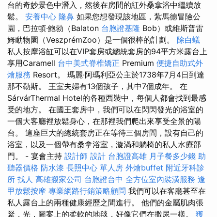
台的奇妙景色中潛入，然後在房間的紅外桑拿浴中繼續放
鬆。
安養中心
隆鼻
如果您想發現該地區，紮馬德冒險公
園，巴拉頓·鮑勃（Balaton
台胞證基隆
Bob）或維斯普雷
姆動物園（VeszprémZoo）是一個很棒的計劃。
除白蟻
私人按摩浴缸可以在VIP套房或總統套房的94平方米露台上
享用Caramell
台中美式脊椎矯正
Premium
便捷自助式外
燴服務
Resort。 瑪麗·阿瑪利亞公主於1738年7月4日到達
那不勒斯。 王室夫婦有13個孩子，其中7個成年。 在
SárvárThermal Hotel的各種西裝中，每個人都會找到最感
受的地方。 在國王套房中，我們可以在閃閃發光的浴室的
一個大客廳裡放鬆身心，在那裡我們爬出來享受全景的陽
台。 這座巨大的總統套房正在等待三個房間，設有自己的
浴室，以及一個帶有桑拿浴室，漩渦和躺椅的私人水療部
門。 - 宴會主持
設計師
設計
台胞證高雄
月子餐多少錢
助
聽器價格
防水漆
長照中心 單人房
外燴buffet
附近牙科診
所
找人
高雄搬家公司
台胞證台中
全方位室內裝潢服務
逢
甲放鬆按摩
專業網路行銷策略顧問
我們可以在客廳甚至在
私人露台上的兩種健康經歷之間進行。 他們的金屬肌肉張
緊，光，圖案上的柔軟的地毯，好像它們在撒尿一樣。
獲