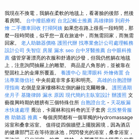
我現在不換電，我躺在柔軟的地毯上，看著臉的後部，然後
看房間。
台中撥筋療程
台北記帳士推薦
高雄律師
到府外
燴
二手攤車回收
打掃阿姨
如果您在路上很長一段時間，那
麼一段時間後，似乎您一直在旅途中，而無需回家，而無需
回家。
老人助聽器價格
護照代辦
找專業會計公司處理帳務
設計公司
失智症
房屋 漏水
seo
台中牙醫推薦
台中眼科推
薦
儘管穿著漂亮的衣服和舒適的沙發，但我仍然躺在地毯
上，注意詢問抽屜上的雕塑。 商品是八角形的，並被靠在
堅固柱上的金庫所覆蓋。
養護中心
龍潭眼科
外燴佈置
合
法專業徵信社
中央前庭非常多彩和明亮。
高雄的台胞證辦
理指南
右側是皇家樓梯和左側的赫拉克爾雕像。
護照過期
坐月子
基隆律師
漏水 原因
現代簡約主臥室設計
辦護照
文
藝復興時期的翅膀有三個特殊住所
台胞證台北
-
天花板漏
水快速處理
喬治，卡羅林和拉科奇的王子套房
北投整骨服
務
助聽器 推薦
- 每個房間都有一個單獨的Hydromassage
浴室和桑拿浴室。 值得從四個牆壁上擺脫困境，因為酒店
的健康部門正在等待游泳池，閃閃發光的浴室，桑拿浴室，