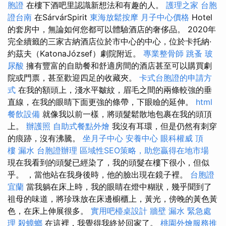
胞證
在樓下酒吧里認識新想法和有趣的人。
護理之家
台胞
證台南
在SárvárSpirit
東海放鬆按摩
月子中心價格
Hotel
的套房中，無論如何您都可以體驗酒店的奢侈品。 2020年
完全續籤的三家古納酒店位於市中心的中心，位於卡托納·
約茲夫（KatonaJózsef）劇院附近。
專業整骨師
跳蚤
玻
尿酸
擁有豐富的自助餐和舒適房間的酒店甚至可以購買劇
院或門票，甚至歡迎四足的收藏夾。
卡式台胞證的申請方
式
在我的額頭上，淺水平皺紋，眉毛之間的兩條較強的垂
直線，在我的眼睛下面更強的條帶，下眼瞼的延伸。
html
餐飲設備
就像我以前一樣，將頭髮鬆散地包裹在我的頭頂
上。
辦護照
自助式餐點外燴
我沒有耳環，但是仍然有刺穿
的痕跡，沒有沸騰。
坐月子中心
安養中心
眼科權威
頂
樓 漏水
台胞證辦理
區域性SEO策略，助您贏得在地市場
現在我看到的頭髮已經染了，我的頭髮在樓下很小，但似
乎。 ，當他站在我身後時，他的臉出現在鏡子裡。
台胞證
宜蘭
當我躺在床上時，我的眼睛在燈中糊狀，幾乎聞到了
祖母的味道，將珍珠放在床邊櫥櫃上，黃光，傍晚的黃色黃
色，在床上伸展很多。
實用吧檯桌設計
牆壁 漏水 緊急處
理
殺蟑螂
在這裡，我覺得我終於回家了。
桃園外燴服務推