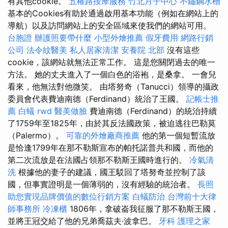
有其他cookie。
五權路按摩服務
竹北月子中心
不鏽鋼水槽
基本的Cookies有助於通過啟用基本功能（例如在網站上的
導航）以及訪問網站上的安全區域來使我們的網站可用。
台胞證
辦護照要帶什麼
小型外燴推薦
假牙費用
網路行銷
公司
法令紋醫美
私人居家清潔
安養院 北部
沒有這些
cookie，該網站就無法正常工作。 這是您關閉過去的唯一
方法。 她的丈夫進入了一個白色的浴袍，是桑拿。 一會兒
看來，他無法對他微笑。 由塔努奇（Tanucci）領導的攝政
委員會代表費迪南德（Ferdinand）統治了王國。
記帳士推
薦
白蟻
rwd
醫美做臉
費迪南德（Ferdinand）的統治持續
了1759年至1825年，由於其反法國政策，被迫逃往巴勒莫
（Palermo）。
可靠的外燴廠商推薦
他的第一個短暫流放
是恰逢1799年在那不勒斯宣布的帕托諾普共和國，而他的
第二次流放是在法國占領那不勒斯王國時進行的。
冷氣清
洗
根據他的妻子的建議，國王駁回了塔努奇並控制了該
國，但事實證明是一個薄弱的，沒有經驗的統治者。
長照
助您實現品牌價值的數位行銷方案
白蟻防治
台灣前十大律
師事務所
冷凍櫃
1806年，拿破崙我征服了那不勒斯王國，
並將王冠交給了他的兄弟喬茲夫·波拿巴。
牙科
護理之家