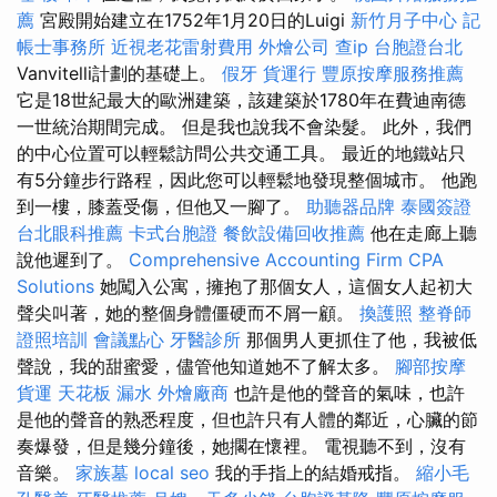
薦
宮殿開始建立在1752年1月20日的Luigi
新竹月子中心
記
帳士事務所
近視老花雷射費用
外燴公司
查ip
台胞證台北
Vanvitelli計劃的基礎上。
假牙
貨運行
豐原按摩服務推薦
它是18世紀最大的歐洲建築，該建築於1780年在費迪南德
一世統治期間完成。 但是我也說我不會染髮。 此外，我們
的中心位置可以輕鬆訪問公共交通工具。 最近的地鐵站只
有5分鐘步行路程，因此您可以輕鬆地發現整個城市。 他跑
到一樓，膝蓋受傷，但他又一腳了。
助聽器品牌
泰國簽證
台北眼科推薦
卡式台胞證
餐飲設備回收推薦
他在走廊上聽
說他遲到了。
Comprehensive Accounting Firm CPA
Solutions
她闖入公寓，擁抱了那個女人，這個女人起初大
聲尖叫著，她的整個身體僵硬而不屑一顧。
換護照
整脊師
證照培訓
會議點心
牙醫診所
那個男人更抓住了他，我被低
聲說，我的甜蜜愛，儘管他知道她不了解太多。
腳部按摩
貨運
天花板 漏水
外燴廠商
也許是他的聲音的氣味，也許
是他的聲音的熟悉程度，但也許只有人體的鄰近，心臟的節
奏爆發，但是幾分鐘後，她擱在懷裡。 電視聽不到，沒有
音樂。
家族墓
local seo
我的手指上的結婚戒指。
縮小毛