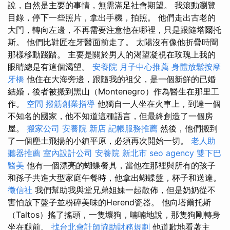
說，自然是主要的事情，無需滿足社會期望。 我滾動瀏覽
目錄，停下一些照片，拿出手機，拍照。 他們走出古老的
大門，轉向左邊，不再需要注意他在哪裡，只是跟隨塔爾托
斯。 他們比鞋匠在牙醫面前走了。 太陽沒有像他折疊時間
那樣移動踐踏。 主要是關於男人的渴望凝視在玫瑰上我的
眼睛總是有這個渴望。
安養院
月子中心推薦
身體放鬆按摩
牙橋
他住在大海旁邊，跟隨我的祖父，是一個新鮮的已婚
結婚，後者被搬到黑山（Montenegro）作為醫生在那里工
作。
空間
撥筋創業指導
他獨自一人坐在火車上，到達一個
不知名的國家，他不知道這種語言，但最終創造了一個房
屋。
搬家公司
安養院 新店
記帳服務推薦
然後，他們搬到
了一個塵土飛揚的小鎮平原，必須再次開始一切。
老人助
聽器推薦
室內設計公司
安養院 新北市
seo agency
雙下巴
醫美
他有一個漂亮的蝴蝶餐具，當他在那裡與所有的孩子
和孫子共進大型家庭午餐時，他拿出蝴蝶盤，杯子和送達。
徵信社
我們幫助我與堂兄弟姐妹一起散佈，但是奶奶從不
害怕放下盤子並粉碎美味的Herend瓷器。 他向塔爾托斯
（Taltos）搖了搖頭，一隻壞狗，喃喃地說，那隻狗剛轉身
坐在腿前。
找台北會計師協助財務規劃
他道歉地看著主