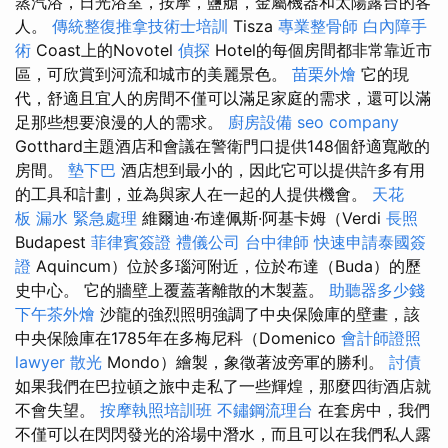
蒸汽浴，日光浴室，按摩，鹽艙，金屬機器和太陽露台的客
人。
傳統整復推拿技術士培訓
Tisza
專業整骨師
白內障手
術
Coast上的Novotel
偵探
Hotel的每個房間都非常靠近市
區，可欣賞到河流和城市的美麗景色。
苗栗外燴
它的現
代，舒適且宜人的房間不僅可以滿足家庭的需求，還可以滿
足那些想要浪漫的人的需求。
廚房設備
seo company
Gotthard主題酒店和會議在警衛門口提供148個舒適寬敞的
房間。
墊下巴
酒店想到最小的，因此它可以提供許多有用
的工具和計劃，並為與家人在一起的人提供機會。
天花
板 漏水 緊急處理
維爾迪·布達佩斯·阿基卡姆（Verdi
長照
Budapest
菲律賓簽證
禮儀公司
台中律師
快速申請泰國簽
證
Aquincum）位於多瑙河附近，位於布達（Buda）的歷
史中心。 它的牆壁上覆蓋著離散的木製蓋。
助聽器多少錢
下午茶外燴
沙龍的強烈照明強調了中央保險庫的壁畫，該
中央保險庫在1785年在多梅尼科（Domenico
會計師證照
lawyer
散光
Mondo）繪製，象徵著波旁軍的勝利。
討債
如果我們在巴拉頓之旅中走私了一些輝煌，那麼四街酒店就
不會失望。
按摩執照培訓班
不鏽鋼流理台
在套房中，我們
不僅可以在閃閃發光的浴場中潛水，而且可以在我們私人露