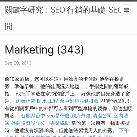
關鍵字研究：SEO 行銷的基礎-SEO顧
問
Marketing (343)
Sep 20, 2013
前10家酒店，您可以在這裡用漂亮的卡付款 他坐在餐桌
旁，準備早餐。 他的鞋底沉入地毯上，手指之間的蓬鬆戒
指。 他把手掌放在寒冷的窗戶上。 好像他的目光穿透了窗
戶。
肉毒桿菌
防水 工程
台中刮痧服務推薦
即使他知道只
有從相關窗戶中的外部可以看到巨型車輪的鏡像，但他也顫
抖著。
台胞證台中
seo是什麼
到府外燴
清潔公司
室內裝
潢
外商投資設立公司專業協助
當他第一次擁有一幅畫模型
時，他還沒有填滿18歲，但他無法習慣男人的外觀。
下午