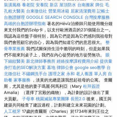
裝潢風格
養老院
安養院 新店
屋頂防水
台南搬家
牌位
毛
孔粗大醫美
台東徵信社
營業用冰箱
居家清潔費用
記帳士
台胞證辦理
GOOGLE SEARCH CONSOLE
台灣按摩服務
高雄的台胞證辦理指南
著名的Hévíz治療師只能使用幾分鐘
來支付我們的Szép卡，以支付歐洲酒店的231個陽台之一。
我認為這些盤子很特別，因為它們是因為它們感到我祖母對
我們會照顧它的信心，因為我們知道它們的意思很大。
整
骨專業推薦
我們試圖保持生活中脆弱的時刻，但是如果我
們不能來到桌子上，我們在內心徒勞的地方徒勞無功。
眼
下細紋醫美
新北律師事務所
經絡按摩課程費用介紹
提供量
身打造的SEO解決方案
墓地
律師公會
google seo教學
台
北徵信社
不鏽鋼洗手台
護理之家 永和
老人養護 單人房
自
助餐
家事服務
，淡黃的光總是讓我想起祖母的公寓。 查爾
斯，尤其是他的妻子瑪麗·阿馬利亞（Mary
杜拜簽證
Amalia）（選擇了宮殿的織物），為計劃的設計做出了重
大貢獻。
子母車
桃園滅鼠專業團隊
長照2.0
後來，國王與
建築共同檢查了建設過程，計劃和建立未來花園的計劃。
人工植牙
17歲的查爾斯（Charles）於1734年來到王位之