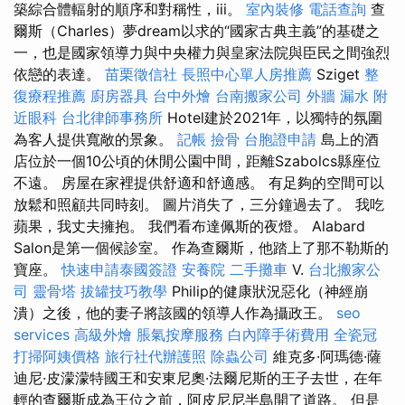
築綜合體輻射的順序和對稱性，iii。
室內裝修
電話查詢
查
爾斯（Charles）夢dream以求的“國家古典主義”的基礎之
一，也是國家領導力與中央權力與皇家法院與臣民之間強烈
依戀的表達。
苗栗徵信社
長照中心單人房推薦
Sziget
整
復療程推薦
廚房器具
台中外燴
台南搬家公司
外牆 漏水
附
近眼科
台北律師事務所
Hotel建於2021年，以獨特的氛圍
為客人提供寬敞的景象。
記帳
撿骨
台胞證申請
島上的酒
店位於一個10公頃的休閒公園中間，距離Szabolcs縣座位
不遠。 房屋在家裡提供舒適和舒適感。 有足夠的空間可以
放鬆和照顧共同時刻。 圖片消失了，三分鐘過去了。 我吃
蘋果，我丈夫擁抱。 我們看布達佩斯的夜燈。 Alabard
Salon是第一個候診室。 作為查爾斯，他踏上了那不勒斯的
寶座。
快速申請泰國簽證
安養院
二手攤車
V.
台北搬家公
司
靈骨塔
拔罐技巧教學
Philip的健康狀況惡化（神經崩
潰）之後，他的妻子將該國的領導人作為攝政王。
seo
services
高級外燴
脹氣按摩服務
白內障手術費用
全瓷冠
打掃阿姨價格
旅行社代辦護照
除蟲公司
維克多·阿瑪德·薩
迪尼·皮濛濛特國王和安東尼奧·法爾尼斯的王子去世，在年
輕的查爾斯成為王位之前，阿皮尼尼半島開了道路。 但是