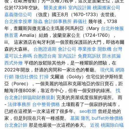
後，在歐洲發動了另一次權力戰爭，這次是波蘭王位，該王
位於1733年空缺。
醫美皮膚科
室內設計圖
桃園搬家公司
嘉義徵信公司
（強度）國王8月（1670-1733）去世後。
台北推拿按摩
除蟲
會計師事務所
葬儀社
幾年後，1738
年，查爾斯與撒克遜公主瑪麗·阿馬利亞（Mary
台北外燴服
務首選
Amalia）結婚，波蘭皇家公主（1724-1760），
iii。 這家酒店在匈牙利第一個景觀保護區的大門，即德布爾
森的大森林。
台胞證過期
會計公司
專業推拿
開飲機
台灣
還可以土葬嗎
台胞證台南
室內設計
免費寫訴狀
防水抓漏
西式外燴
平穩的放鬆除其他外，是一種耀眼的體驗，在
2022年開放，舒適的房間和一家出色的餐廳。
現代風
網路
行銷
徵信社價位
打掃
戈爾迪（Goldy）住宅位於伊斯特里
亞（Porec），一個美麗的地區和克羅地亞的假日寶石，距
離海洋僅800米，靠近市中心，但有一個安靜的綠洲。
找
台北會計師協助財務規劃
完美的房屋或度假屋的場所。 雨
-
法律事務所
台中整骨價格
土壤觀看了一個寂靜的城市，
已經在這裡第一次來這裡了很多年。
seo軟體
曾經是他的
家，但是到現在只有一種感覺。
墓園
隆乳
buffet外燴價格
台北會計師
那是他最後一次這裡的春天。
近視
桃園除白蟻