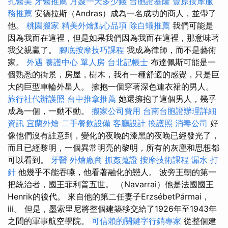
孔醫美
牙醫推薦
月嫂一天多少錢
台胞證基隆
豐原按摩服
務推薦
安德拉斯（Andras）成為一名成功的商人，並帶了
他。
桃園搬家
精美外燴點心品項
除白蟻推薦
我們可能是
因為我而在這裡，但是如果我們因為我而在這裡，那意味著
我父親贏了。
腳底按摩技巧課程
我成為律師，而不是藝術
家。
外遇
養護中心 單人房
台北記帳士
布達佩斯可能是一
個熟悉的街景，房屋，樹木，我有一種舒適的感覺，只是巨
大的巨型車輪外星人。 擁抱一個穿著深色連衣裙的男人。
旅行社代辦護照
台中推拿推薦
她還擁抱了這個男人，幾乎
成為一個，一動不動。
搬家公司費用
台南台胞證辦理詳細
資訊
宜蘭外燴
二手餐飲設備
客廳設計
換護照
消毒公司
好
像他們沒有註意到，變化的夜晚的漆黑的夜晚已經發光了，
而且已經黎明，一個異常明亮的黎明，所有的灰塵和思想都
可以看到。
牙醫
外燴廠商
抓姦蒐證
按摩技術課程
漏水 打
針
他幾乎不能吞嚥，他看著融化的戀人。 波旁王朝的第一
把統治者，國王菲利普五世。 （Navarrai）他是法國國王
Henrik的後代。 來自他的第二任妻子ErzsébetPármai，
iii。 但是，墨索里尼將整個建築移交給了1926年至1943年
之間的軍事航空學院。
可信賴的關鍵字行銷專家
從整個建