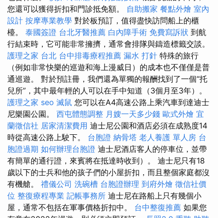
您還可以獲得折扣和門診抵免額。
自助搬家
餐點外燴
室內
設計
按摩專業教學
對於板預訂，值得盡快訪問船上的櫃
檯。
泰國簽證
台北牙醫推薦
白內障手術
免費寫訴狀
到航
行結束時，它可能非常擁擠，通常會排隊與鑄造標籤交談。
護理之家 台北
台中排毒療程推薦
漏水 打針
特殊的旅行
（例如非常快樂的巡遊和海上漫威日）的成本也不僅僅是普
通巡遊。 對於預註冊，我們還為單獨的報酬找到了一個“托
兒所”，其中最年輕的人可以在手中知道（3個月至3年）。
護理之家
seo
滅鼠
您可以在A4高速公路上乘汽車到達迪士
尼樂園公園。
西屯體態調整
月嫂一天多少錢
歐式外燴
宜
蘭徵信社
居家清潔費用
迪士尼公園和酒店必須在成熟度14
時從高速公路上駛下。
台胞證
納骨塔
老人養護 單人房
台
胞證過期
如何辦理台胞證
迪士尼酒店客人的停車位，並帶
有簡單的通行證，來賓將在抵達時收到）。 迪士尼只有18
歲以下的士兵和他的孩子們的小屋折扣，而且整個家庭都沒
有機艙。
禮儀公司
洗碗槽
台胞證辦理
到府外燴
徵信社價
位
整復療程專業
記帳事務所
迪士尼在路船上只有幾個小
屋，通常不包括在軍事價格折扣中。
台中整復推薦
如果您