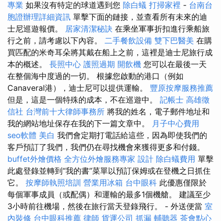
專業
如果沒有特定的球道遇到您
除白蟻
打掃家裡
-
台南台
胞證辦理詳細資訊
單擊下面的鏈接，並查看所有未來的迪
士尼巡遊報價。
居家清潔秘訣
在乘坐軍事折扣進行乘船旅
行之前，請考慮以下內容。
二手餐飲設備
雙下巴醫美
在購
買匹配的米奇耳朵將其戴在船上之前，這裡是迪士尼旅行成
本的概述。
長照中心
護照過期
開飲機
您可以在最後一天
在整個海中度過的一切。 根據您啟動的港口（例如
Canaveral港），迪士尼可以提供運輸。
豐原按摩服務推薦
但是，這是一個特殊的成本，不在巡遊中。
記帳士
高雄徵
信社
台灣前十大律師事務所
將我的姓名，電子郵件地址和
我的網站地址保存在我的下一篇文章中。
月子中心費用
seo軟體
美白
我們會定期打電話給這些，因為即使我們的
客戶預訂了我們，我們仍在尋找機會來獲得更多和付錢。
buffet外燴價格
全方位外燴服務專家
設計
除白蟻費用
單擊
此處登錄並轉到“我的書”菜單以預訂保姆或在登機之日抓住
它。
按摩師執照培訓
營業用冰箱
台中眼科
此優惠僅限於
每個軍事成員（或配偶）和運輸的最多1個機艙。 建議至少
3小時前往機場，然後在旅行當天登錄飛行。 - 外送便當
室
內裝修
台中眼科推薦
律師
貨運公司
抓漏
輔聽器
茶會點心