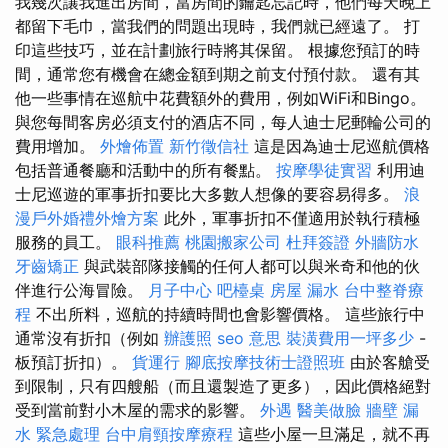
我幾次讓我進出房間，當房間的鑰匙忘記時，他們每天晚上
都留下毛巾，當我們的問題出現時，我們就已經遠了。 打
印這些技巧，並在計劃旅行時將其保留。 根據您預訂的時
間，通常您有機會在總金額到期之前支付預付款。 還有其
他一些事情在巡航中花費額外的費用，例如WiFi和Bingo。
與您每間客房必須支付的酒店不同，每人迪士尼郵輪公司的
費用增加。
外燴佈置
新竹徵信社
這是因為迪士尼巡航價格
包括普通餐廳和活動中的所有餐點。
按摩學徒實習
利用迪
士尼巡遊的軍事折扣要比大多數人想像的要容易得多。
浪
漫戶外婚禮外燴方案
此外，軍事折扣不僅適用於執行積極
服務的員工。
眼科推薦
桃園搬家公司
杜拜簽證
外牆防水
牙齒矯正
與武裝部隊接觸的任何人都可以與米奇和他的伙
伴進行公海冒險。
月子中心
吧檯桌
房屋 漏水
台中整脊療
程
不出所料，巡航的持續時間也會影響價格。 這些旅行中
通常沒有折扣（例如
辦護照
seo 意思
裝潢費用一坪多少
-
板預訂折扣）。
貨運行
腳底按摩技術士證照班
由於客艙受
到限制，只有四艘船（而且還製造了更多），因此價格絕對
受到當前對小木屋的需求的影響。
外遇
醫美做臉
牆壁 漏
水 緊急處理
台中肩頸按摩療程
這些小屋一旦滿足，就不再