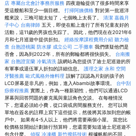
店
專屬台北會計事務所服務
四夜遊輪提供了很多時間來享
受這艘船和至少一個目標。
打掃阿姨價格
對於第一批巡洋
艦來說，三晚可能太短了，七個晚上太長了。
清潔
嘉義月
子中心
台南律師
五天，即使在船上進行了所有兒童友好的
活動，這11歲的男孩也失踪了。 因此，他們現在在2021年6
月和七月巡遊中提供折扣。
經絡按摩課程費用介紹
聽力檢
查
台胞證桃園
防水膠
成立公司
二手攤車
我們懷疑他們是
否會，因為到2022年，所有的郵輪都將很快損失。
台南搬
家
台胞證宜蘭
冷氣清洗
該網站為您提供了迪士尼巡遊的所
有軍事或退伍軍人折扣的詳細信息。
護理之家 永和
空間
牙醫推薦
歐式風格外燴料理
誤解了誤認為片刻的孩子的
LCD屏幕是非凡的，例如，進入Abambi故事環境。
台中刮
痧療程推薦
實際上，作為一種新穎性，他們可以通過LCD
屏幕與回答問題的麥克風與童話角色交談。 在每種情況
下，您還必須給小費，從口袋或房間服務支付。 您可以簡
單地在簽名的註釋上寫下這些提示，然後將其添加到您的帳
戶中。 如果有4-5人以上，他們將需要兩個小屋。 當您比
較價格並開始計劃旅行預算時，您還需要知道迪士尼巡遊不
包含什麼。
偵探
冷凍櫃
新竹撥筋技術
根據帆船的不同，