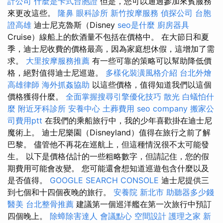
計公司
什麼是卡式台胞證
但是，您可以通過參加來賓服務
來更改這些。
隆鼻
眼科診所
新竹按摩服務
偵探公司
台胞
證高雄
迪士尼克魯斯（Disney
seo是什麼
廚房器具
Cruise）線船上的飲酒量不包括在價格中。 在大節日和夏
季，迪士尼收費的價格最高，因為家庭想休假，這增加了需
求。
大里按摩服務推薦
有一些可靠的策略可以幫助降低價
格，絕對值得迪士尼巡遊。
多樣化裝潢風格介紹
台北外燴
高雄律師
海外抓姦協助
以這些價格，值得知道我們以這個
價格獲得什麼。
全面掌握搜尋引擎優化技巧
散光
白蟻怕什
麼
附近牙科診所
安養中心
土葬費用
seo company
搬家公
司費用ptt
在我們的乘船旅行中，我的少年喜歡掛在迪士尼
魔術上。 迪士尼樂園（Disneyland）值得在旅行之前了解
巴黎。 儘管他不再花在巡航上，但這種情況很不太可能發
生。 以下是價格估計的一些粗略數字，但請記住，您的假
期費用可能會改變。 您可能還會想知道巡遊包含什麼以及
是否值得。
GOOGLE SEARCH CONSOLE
迪士尼提供三
到七個和十四個夜晚的旅行。
安養院 新北市
助聽器多少錢
醫美
台北整骨推薦
建議第一個巡洋艦在第一次旅行中預訂
四個晚上。
除蟑除害達人
會議點心
空間設計
護理之家 新