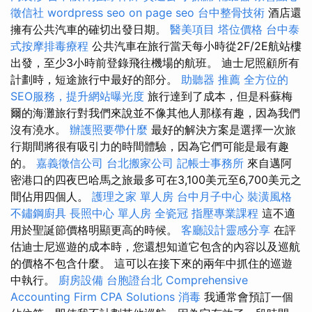
徵信社
wordpress seo
on page seo
台中整骨技術
酒店還
擁有公共汽車的確切出發日期。
醫美項目
塔位價格
台中泰
式按摩排毒療程
公共汽車在旅行當天每小時從2F/2E航站樓
出發，至少3小時前登錄飛往機場的航班。 迪士尼照顧所有
計劃時，短途旅行中最好的部分。
助聽器 推薦
全方位的
SEO服務，提升網站曝光度
旅行達到了成本，但是科蘇梅
爾的海灘旅行對我們來說並不像其他人那樣有趣，因為我們
沒有澆水。
辦護照要帶什麼
最好的解決方案是選擇一次旅
行期間將很有吸引力的時間體驗，因為它們可能是最有趣
的。
嘉義徵信公司
台北搬家公司
記帳士事務所
來自邁阿
密港口的四夜巴哈馬之旅最多可在3,100美元至6,700美元之
間佔用四個人。
護理之家 單人房
台中月子中心
裝潢風格
不鏽鋼廚具
長照中心 單人房
全瓷冠
指壓專業課程
這不適
用於聖誕節價格明顯更高的時候。
客廳設計靈感分享
在評
估迪士尼巡遊的成本時，您還想知道它包含的內容以及巡航
的價格不包含什麼。 這可以在接下來的兩年中抓住的巡遊
中執行。
廚房設備
台胞證台北
Comprehensive
Accounting Firm CPA Solutions
消毒
我通常會預訂一個