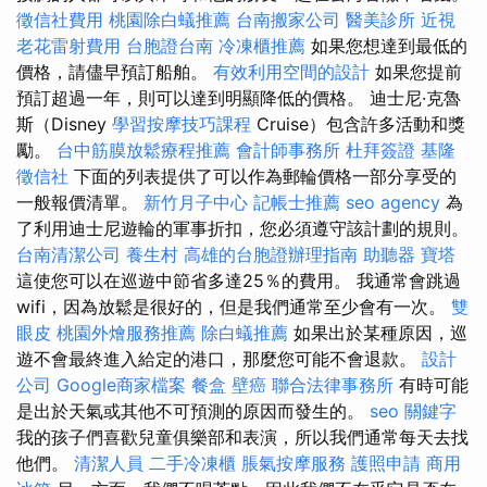
徵信社費用
桃園除白蟻推薦
台南搬家公司
醫美診所
近視
老花雷射費用
台胞證台南
冷凍櫃推薦
如果您想達到最低的
價格，請儘早預訂船舶。
有效利用空間的設計
如果您提前
預訂超過一年，則可以達到明顯降低的價格。 迪士尼·克魯
斯（Disney
學習按摩技巧課程
Cruise）包含許多活動和獎
勵。
台中筋膜放鬆療程推薦
會計師事務所
杜拜簽證
基隆
徵信社
下面的列表提供了可以作為郵輪價格一部分享受的
一般報價清單。
新竹月子中心
記帳士推薦
seo agency
為
了利用迪士尼遊輪的軍事折扣，您必須遵守該計劃的規則。
台南清潔公司
養生村
高雄的台胞證辦理指南
助聽器
寶塔
這使您可以在巡遊中節省多達25％的費用。 我通常會跳過
wifi，因為放鬆是很好的，但是我們通常至少會有一次。
雙
眼皮
桃園外燴服務推薦
除白蟻推薦
如果出於某種原因，巡
遊不會最終進入給定的港口，那麼您可能不會退款。
設計
公司
Google商家檔案
餐盒
壁癌
聯合法律事務所
有時可能
是出於天氣或其他不可預測的原因而發生的。
seo 關鍵字
我的孩子們喜歡兒童俱樂部和表演，所以我們通常每天去找
他們。
清潔人員
二手冷凍櫃
脹氣按摩服務
護照申請
商用