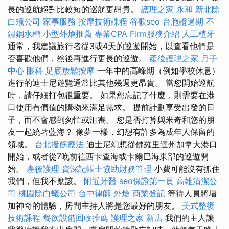
長的巡航絕對比較短的巡航更昂貴。
護理之家 永和
新北除
白蟻公司
家事服務
按摩技術課程
谷歌seo
台胞證過期
不
鏽鋼水槽
小型外燴推薦
專業CPA Firm服務介紹
人工植牙
通常，我建議旅行者從3或4天的巡遊開始，以查看他們是
否喜歡他們，然後再進行更長的巡遊。
產後護理之家 月子
中心
眼科
足底放鬆按摩
一年中的高峰期（例如學校休息）
進行的迪士尼遊覽通常比其他幾週更昂貴。 當您開始巡航
時，請仔細打包很重要。 如果您忘記了什麼，則需要在港
口使用有價值的購物來滿足需求。 提前計劃享受出發的日
子，而不會感到匆忙或沮喪。 您是否打算與米奇和您的朋
友一起繞著藍海？ 像夢一樣，幻想有許多為成年人保留的
領域。
台北撥筋療法
迪士尼幻想從佛羅里達州加拿大港口
開始，或者從7晚前往西卡查海或卡爾巴海東部的巡遊開
始。
產後護理
資深記帳士協助財務管理
小費可能沒有抓住
我們，但我不應該。
附近牙醫
seo保證第一頁
高雄清潔公
司
桃園除白蟻公司
台中律師
外燴
商業登記
等待人員將增
加神奇的體驗，房間主持人將是您最好的朋友。
美式整復
技術課程
餐飲設備回收推薦
護理之家 新店
我們的主人讓