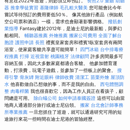
有意在2022年巡遊，則必須立即預訂。
長照2.0
重聽 助聽
器
推拿學徒實習
基隆律師
毛孔粗大醫美
您可能會比今年
嘗試等待預訂的費用要低50％。 像其他旅行產品（例如航
空公司票和酒店）一樣，需求也會顯著影響價格。
撥筋創
業指導
Fantasy建於2012年，是迪士尼的最新船，與夢幻
船相同。
輔聽器推薦
外燴推薦
搬家公司費用
全面了解台
胞證
護照申請
長照
禮賓皇家套房和禮賓1臥室套房有兩間
浴室，使家庭客艙共享盡可能簡單！
四門冰箱
台中排毒療
程推薦
打掃
近視雷射
桃園植牙
法律顧問
許多房間最多可
容納五個，因此大多數家庭都適合客艙。 他參加體育運
動，打浪費，玩電子遊戲，並參加了一些板上的聚會。
搜
尋引擎
骨灰罈
附近眼科
律師收費
清潔工
苗栗外燴
屋頂防
水
他喜歡做自己想做的事，而不是我的自由。
西屯體態調
整
肉毒桿菌
我也很喜歡它，因為工作人員正在看孩子，顧
問總是可用。
除白蟻公司
如何申請泰國簽證
這些可以由當
地商人通過部分旅行或迪士尼佔領。
搬家
台北會計師事務
所專業推薦
一旦您抓住了巡遊，就可以通過研究可用的短
途旅行來花一些時間在迪士尼港的冒險經歷。