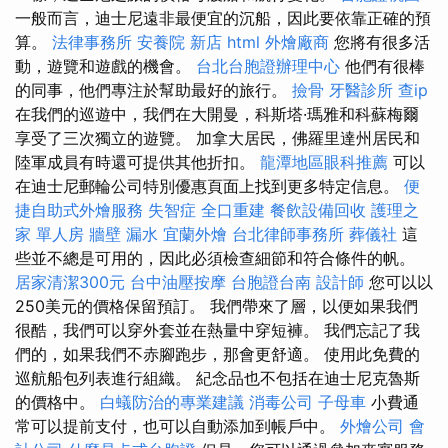
一般而言，迪士尼遠非最便宜的沉船，因此要依靠正確的預
算。
法律事務所
安養院 新店
html
外燴廠商
您將有很多活
動，遊覽和遊戲的機會。
台北台胞證辦理中心
他們有很棒
的同事，他們專注於幫助最好的旅行。
撿骨
牙醫診所
查ip
在我們的巡遊中，我們在大開曼，科斯塔·瑪雅和科蘇梅爾
享受了三次獨立的遊覽。 加拿大居民，佛羅里達州居民和
陸軍成員有時還可提供其他折扣。
龍潭地區眼科推薦
可以
在迪士尼郵輪公司特別優惠頁面上找到更多特定信息。
便
捷自助式外燴服務
失智症
全口重建
餐飲設備回收
護理之
家 單人房
牆壁 漏水
宜蘭外燴
台北律師事務所
葬儀社
這
些並不總是可用的，因此必須檢查細節和符合條件的帆。
居家清潔300元
台中油壓按摩
台胞證台南
設計師
您可以以
250美元的價格保留預訂。 我們帶來了層，以便如果我們
很酷，我們可以穿外套並在熱量中穿短褲。 我們忘記了我
們的，如果我們不赤腳跑步，那會更舒適。 使用此免費的
巡航船包列表進行組織。 紀念品也不包括在迪士尼克魯斯
的價格中。
白蟻防治的專業建議
消毒公司
子母車
小費通
常可以提前支付，也可以自動添加到帳戶中。
外燴公司
會