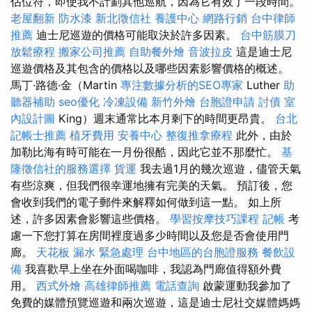
佔位符，即使我不計劃其他巡航，因為它有效了一段時間。
老屋翻新
防水漆
新北徵信社
養護中心
網路行銷
台中律師
推薦
迪士尼巡遊的價格可能取決於許多因素。
台中筋膜刀
放鬆療程
搬家公司推薦
自助餐外燴
音波拉皮
這是迪士尼
巡遊價格及其包含的價格以及哪些因素影響價格的概述。
馬丁·路德·金（Martin
專注數據分析的SEO專家
Luther
助
聽器補助
seo優化
冷凍設備
新竹外燴
台胞證申請
討債
室
內設計圖
King）週末通常比本月剩下的時間更昂貴。
台北
記帳士推薦
植牙費用
安養中心
整復推拿療程
此外，由於
加勒比海有時可能在一月份很酷，因此它並不那麼忙。
基
隆徵信社的服務選擇
貨運
我去過1月的幾次巡遊，儘管天氣
有些涼爽，但我們很幸運地擁有完美的天氣。 預訂後，您
會收到我們的電子郵件來解釋如何做到這一點。 如上所
述，許多因素會影響這些價格。
學習按摩技巧課程
記帳
考
慮一下您打算在房間裡度過多少時間以及您是否會使用門
廊。
天花板 漏水 緊急處理
台中地區的台胞證服務
餐飲設
備
我喜歡早上坐在外面喝咖啡，我認為門廊值得額外費
用。
西式外燴
高雄律師推薦
電話查詢
啟蒙運動我參加了
免費的媒體預覽巡遊和兩次巡遊，這是迪士尼社交媒體媽媽