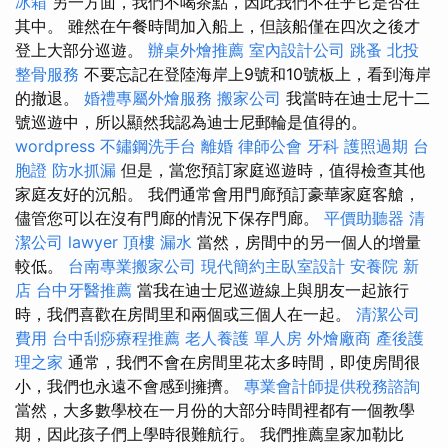
冰箱
另一方面，我們不喝茶點，因此我們不在乎它是否在
其中。 雖然在午餐時間加入船上，但該船僅在四次之後才
登上大部分巡遊。
辦桌外燴推薦
室內設計公司
跳蚤
北投
整骨服務
不要忘記在登陸海岸上9號和10號板上，看到海岸
的撤退。
婚禮專屬外燴服務
搬家公司
我當時在迪士尼十二
號巡遊中，所以顯然我認為迪士尼郵輪是值得的。
wordpress
不鏽鋼洗手台
離婚
律師公會
牙科
護照過期
台
胞證
防水抓漏
但是，當您預訂家庭巡遊時，值得檢查其他
家庭友好的沉船。 我們通常會用門廊預訂豪華家庭客艙，
儘管您可以在沒有門廊的情況下保存門廊。
平價助聽器
清
潔公司
lawyer
頂樓 漏水
當然，房間中的另一個人的增量
較低。
台南專業搬家公司
現代簡約主臥室設計
安養院 新
店
台中牙醫推薦
當我在迪士尼巡遊線上與朋友一起旅行
時，我們喜歡在房間里和兩個或三個人在一起。
清潔公司
費用
台中刮痧療程推薦
老人養護 單人房
外燴廠商
產後護
理之家
通常，我們不會在房間里花太多時間，即使房間很
小，我們也永遠不會感到擁擠。
專業會計師提供稅務諮詢
當然，大多數學校在一月份的大部分時間裡都有一個教學
期，因此孩子們上學時很難航行。 我們推薦皇家加勒比