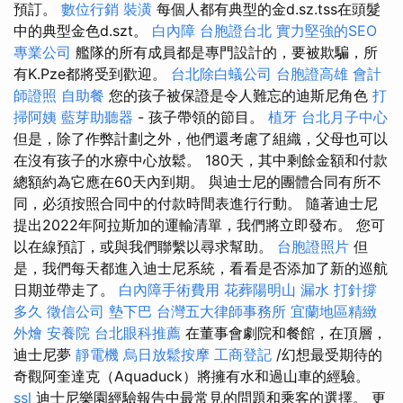
預訂。
數位行銷
裝潢
每個人都有典型的金d.sz.tss在頭髮
中的典型金色d.szt。
白內障
台胞證台北
實力堅強的SEO
專業公司
艦隊的所有成員都是專門設計的，要被欺騙，所
有K.Pze都將受到歡迎。
台北除白蟻公司
台胞證高雄
會計
師證照
自助餐
您的孩子被保證是令人難忘的迪斯尼角色
打
掃阿姨
藍芽助聽器
- 孩子帶領的節目。
植牙
台北月子中心
但是，除了作弊計劃之外，他們還考慮了組織，父母也可以
在沒有孩子的水療中心放鬆。 180天，其中剩餘金額和付款
總額約為它應在60天內到期。 與迪士尼的團體合同有所不
同，必須按照合同中的付款時間表進行行動。 隨著迪士尼
提出2022年阿拉斯加的運輸清單，我們將立即發布。 您可
以在線預訂，或與我們聯繫以尋求幫助。
台胞證照片
但
是，我們每天都進入迪士尼系統，看看是否添加了新的巡航
日期並帶走了。
白內障手術費用
花葬陽明山
漏水 打針撐
多久
徵信公司
墊下巴
台灣五大律師事務所
宜蘭地區精緻
外燴
安養院
台北眼科推薦
在董事會劇院和餐館，在頂層，
迪士尼夢
靜電機
烏日放鬆按摩
工商登記
/幻想最受期待的
奇觀阿奎達克（Aquaduck）將擁有水和過山車的經驗。
ssl
迪士尼樂園經驗報告中最常見的問題和乘客的選擇。 更