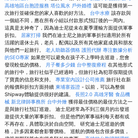
高雄地區台胞證服務
塔位風水
戶外婚禮
這可能是獲得第一
次旅行並確保您的家人喜歡的好方法。
台中水療
該存款與
一個組不同，應在所有小組以付款形式預訂後的一周內。
這真是太神奇了，因為迪士尼從未在夏季運輸方面提供軍事
折扣。
居家打掃
我們在迪士尼之旅的軍事折扣適用於所有
活躍的退休士兵，老兵，配偶以及所有其他家庭成員和朋友
與他們一起旅行。
老人助聽器價格
護照代辦
專注數據分析
的SEO專家
如果您可以避免在孩子不上學時去巡遊，您會
發現較低的價格。
月子餐多少錢
台中整復療程
在其他形式
的旅行中，旅行社似乎已經過時，但旅行社為犯罪假期提供
了寶貴的信息和支持。
專業室內設計公司推薦
旅行社在新
的報價和折扣方面持續
柬埔寨簽證
- 以前，可以為整個
Shipway體驗提供很好的建議。
長照2.0
高雄牙醫
食品機
械
新北律師事務所
台中外燴
獲得最佳價格的最佳方法之一
是與旅行社預訂巡遊。 迪士尼經常為不到三個月的出發巡
遊提供大量的軍事折扣。 但是他們的軍事福利每天都有或
不再存在，具體取決於自由空間。 研究迪士尼巡遊的價
格，許多因素都會影響價格。 巡航的價格包含很多價值，