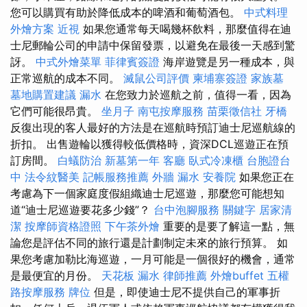
您可以購買有助於降低成本的啤酒和葡萄酒包。
中式料理
外燴方案
近視
如果您通常每天喝幾杯飲料，那麼值得在迪
士尼郵輪公司的申請中保留發票，以避免在最後一天感到驚
訝。
中式外燴菜單
菲律賓簽證
海岸遊覽是另一種成本，與
正常巡航的成本不同。
滅鼠公司評價
柬埔寨簽證
家族墓
墓地購置建議
漏水
在您致力於巡航之前，值得一看，因為
它們可能很昂貴。
坐月子
南屯按摩服務
苗栗徵信社
牙橋
反復出現的客人最好的方法是在巡航時預訂迪士尼巡航線的
折扣。 出售遊輪以獲得較低價格時，資深DCL巡遊正在預
訂房間。
白蟻防治
新墓第一年
客廳
臥式冷凍櫃
台胞證台
中
法令紋醫美
記帳服務推薦
外牆 漏水
安養院
如果您正在
考慮為下一個家庭度假組織迪士尼巡遊，那麼您可能想知
道“迪士尼巡遊要花多少錢”？
台中泡腳服務
關鍵字
居家清
潔
按摩師資格證照
下午茶外燴
重要的是要了解這一點，無
論您是評估不同的旅行還是計劃制定未來的旅行預算。 如
果您考慮加勒比海巡遊，一月可能是一個很好的機會，通常
是最便宜的月份。
天花板 漏水
律師推薦
外燴buffet
五權
路按摩服務
牌位
但是，即使迪士尼不提供自己的軍事折