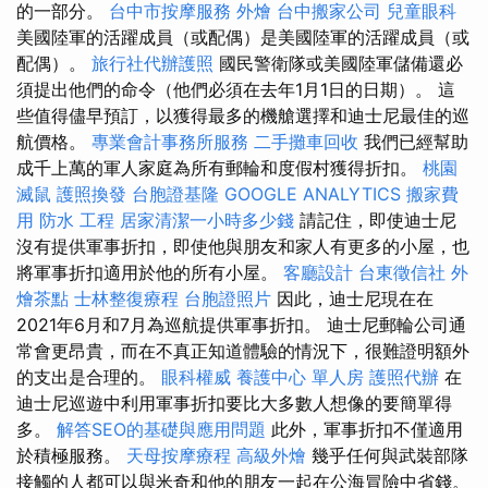
的一部分。
台中市按摩服務
外燴
台中搬家公司
兒童眼科
美國陸軍的活躍成員（或配偶）是美國陸軍的活躍成員（或
配偶）。
旅行社代辦護照
國民警衛隊或美國陸軍儲備還必
須提出他們的命令（他們必須在去年1月1日的日期）。 這
些值得儘早預訂，以獲得最多的機艙選擇和迪士尼最佳的巡
航價格。
專業會計事務所服務
二手攤車回收
我們已經幫助
成千上萬的軍人家庭為所有郵輪和度假村獲得折扣。
桃園
滅鼠
護照換發
台胞證基隆
GOOGLE ANALYTICS
搬家費
用
防水 工程
居家清潔一小時多少錢
請記住，即使迪士尼
沒有提供軍事折扣，即使他與朋友和家人有更多的小屋，也
將軍事折扣適用於他的所有小屋。
客廳設計
台東徵信社
外
燴茶點
士林整復療程
台胞證照片
因此，迪士尼現在在
2021年6月和7月為巡航提供軍事折扣。 迪士尼郵輪公司通
常會更昂貴，而在不真正知道體驗的情況下，很難證明額外
的支出是合理的。
眼科權威
養護中心 單人房
護照代辦
在
迪士尼巡遊中利用軍事折扣要比大多數人想像的要簡單得
多。
解答SEO的基礎與應用問題
此外，軍事折扣不僅適用
於積極服務。
天母按摩療程
高級外燴
幾乎任何與武裝部隊
接觸的人都可以與米奇和他的朋友一起在公海冒險中省錢。