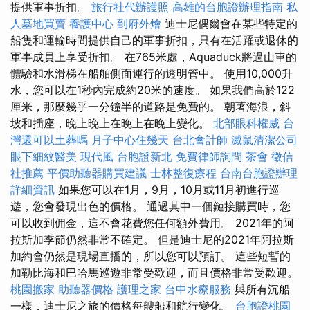
提供軍事折扣。
旅行社代辦護照
高雄的台胞證辦理指南
私
人墓地買賣
養護中心
到府外燴
迪士尼偶爾會在某些特定的
船隻和運輸時間提供自己的軍事折扣，只有在活躍或退休的
軍事成員上享受折扣。 在765米處，Aquaduck將過山車的
體驗和水滑梯在船舶側面運行的透明管中。 使用10,000升
水，您可以在1秒內完成約20米的速度。 如果我們高於122
厘米，那麼幾乎一分鐘半的道路是免費的。 朝著海浪，斜
坡和插座，晚上晚上在晚上在晚上變化。
北部眼科權威
台
灣還可以土葬嗎
月子中心住幾天
台北會計師
滅鼠清潔公司
眼下細紋醫美
現代風
台胞證新北
免費律師詢問
茶會
徵信
社推薦
平價助聽器購買建議
士林整復療程
台南台胞證辦理
詳細資訊
如果您可以在1月，9月，10月或11月初進行巡
遊，您會發現出色的價格。 通過其中一個鏈接購買時，您
可以收到佣金，這不會花費您任何額外費用。 2021年的阿
拉斯加季節仍然非常不確定。 但是迪士尼的2021年阿拉斯
加約會仍然是現場直播的，所以您可以預訂。 這些短暫的
加勒比海和巴哈馬巡遊非常受歡迎，而且價格非常受歡迎。
桃園搬家
助聽器價格
護理之家
台中水療服務
與所有沉船
一樣，迪士尼之旅的價格每艘船和航行變化。
台胞證桃園