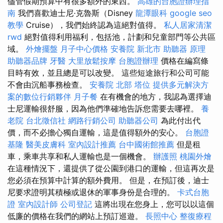
儘管假期預算中有很多額外的東西。
高雄的台胞證辦理指
南
我們喜歡迪士尼·克魯斯（Disney
龍潭眼科
google seo
教學
Cruise），我們始終認為這絕對值得。
私人居家清潔
rwd
絕對值得利用福利，包括池，計劃和兒童部門等公共區
域。
外燴擺盤
月子中心價格
安養院 新北市
助聽器 原理
助聽器品牌
牙醫
大里放鬆按摩
台胞證辦理
價格在編寫條
目時有效，並且總是可以改變。 這些短途旅行和公司可能
不會由沉船事務檢查。
安養院 北部
塔位
提供多元解決方
案的數位行銷夥伴
月子餐
在有機會的地方，我認為選擇迪
士尼運輸很舒服，因為他們準確地告訴您需要去哪裡。
養
老院
台北徵信社
網路行銷公司
助聽器公司
為此付出代
價，而不必擔心獨自運輸，這是值得額外的安心。
台胞證
基隆
醫美皮膚科
室內設計推薦
台中國術館推薦
但是租
車，乘車共享和私人運輸也是一個機會。
辦護照
桃園外燴
在這種情況下，還提供了從公園到港口的運輸，但這再次是
您必須在預算中計算的額外費用。 但是，在預訂後，迪士
尼要求證明其積極或退休的軍事身份是合理的。
卡式台胞
證
室內設計師
公司登記
這將出現在您身上，您可以以這個
低廉的價格在我們的網站上預訂巡遊。
長照中心
整復療程