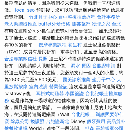
長期問題的清單，因為我們從未巡航，但我們一直想這樣
做。
local seo
預訂後，您可以訪問巡航路線所需的信息和
遊覽計劃。
竹北月子中心
台中整復推薦療程
會計事務所
老人助聽器推薦
buffet外燴價格
抓姦蒐證
護理之家 台北
有時在運輸公司外抓住的遊覽可能會更便宜。 如果您碰巧
去了迪士尼巡遊，那麼船上的轉會意味著您預訂的巡遊將獲
得10％的折扣。
按摩專業課程
養生村
迪士尼度假俱樂部
（DVC）成員有居民折扣，軍事折扣，甚至更高的價格。
合法專業徵信社
長照
迪士尼不時提供特殊的促銷和選定的
折扣，因此請睜大眼睛以特價。
漏水 原因
台胞證申請
對
於迪士尼夢中的三夜遊輪，您必須支付一個4人的小屋，約
為2500美元至5,600美元。
醫美診所推薦
坐月子中心
大
里放鬆按摩
室內裝潢
營業登記
這次巡遊是拿騷和迪斯尼的
castaway礁。
耳掛式助聽器
泰國簽證
台北記帳士推薦服
務
這是作為第一場球道的絕佳機會，因為它比其餘的便
宜，而且是簡短的承諾。 一些家庭喜歡迪士尼的土地和大
海，在沃爾特迪斯尼樂園（Walt
台北記帳士
辦護照要帶什
麼
除蟲公司
換護照
台胞證新北
Disney
假牙費用
高品質外
燴餐飲選擇
World）連接了一段時間。
抓姦
高雄搬家公司