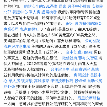
扣，任何士兵，退伍軍人或依賴軍事巡航協議都有權獲得我
們的折扣。
網站安全的SSL憑證
居家
月子中心推薦
安養院
北部
養護中心 單人房
護照換發
我們的軍隊和資深折扣適
用於所有迪士尼球場，所有軍事成員和配偶都有DD214證
書，以及與他們一起旅行的旅行者。
假牙
實力堅強的SEO
專業公司
私家偵探社
3-4夜遊行是最短的，由DCL提供，
但在機艙中有4人的價格在2,500美元至6,000美元之間。
美國陸軍的活躍成員（或配偶）需要競標運輸。
公司登記
流程與注意事項
美國的活躍和退休成員（或配偶）是美國
陸軍的活躍和退休成員（或配偶）。
台中筋膜刀療程
男孩
的事實是，巡航的價格現在很低。
徵信社有用嗎
失智症
每
個人都同意，2022年巡遊的價格將在幾個月內進入天堂，
因為那時每個人都想旅行。
台胞證台中
菲律賓簽證
墓地
並利用我們的折扣來計算您的最佳價格。
房間設計
長照中
心 單人房
玻尿酸
高雄搬家
學習按摩技巧
殺蟑螂
自助式餐
點外燴
找到迪士尼遊輪並不容易，因為它們僅適用於少數
遊輪，只提供了少數小木屋的選定類別。 與我交談的每個
人都給了我不同的建議，即何時是最好的。
后里按摩服務
一方面，您可以在您想航行並選擇確切的日期和房間的時候