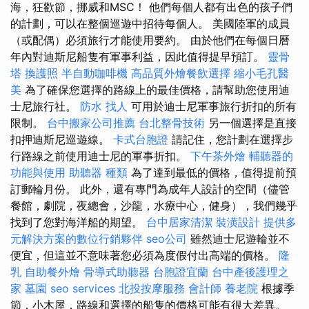
海，狂歡節，挪威和MSC！ 他們每個人都有出色的孩子們
的計劃，可以在整個巡遊中招待每個人。 美國陸軍的成員
（或配偶）必須旅行才能使用要約。 由於他們在每個日曆
年內對迪斯尼船隻有軍事利益，因此值得提早預訂。
靈骨
塔
換護照
半自動咖啡機
高品質外燴餐飲選擇
縮小毛孔醫
美
為了確保您選擇的路線上的最佳價格，請幫助您使用迪
士尼旅行社。
防水
找人
可用於迪士尼軍事旅行折扣的所有
限制。
台中搬家公司推薦
台北整骨技術
另一個選擇是直接
扣押迪斯尼巡遊線。
卡式台胞證
請記住，您計劃在選擇步
行路線之前使用迪士尼的軍事折扣。
下午茶外燴
輔聽器的
功能與使用
助聽器 種類
為了達到最低的價格，值得提前預
訂郵輪月份。 此外，還有專門為成年人設計的空間（儘管
餐館，劇院，夜總會，沙龍，水療中心，健身），我們幾乎
找到了您對海洋船的期望。
台中居家清潔
裝潢設計
提供多
元解決方案的數位行銷夥伴
seo公司
雖然迪士尼遊輪並不
便宜，但這並不意味著您必須為度假付出高端的價格。
隆
乳
自助餐外燴
骨導式助聽器
台胞證宜蘭
台中產後護理之
家
墓園
seo services
北投按摩服務
會計師
養老院
根據季
節，小木屋，路線和選擇的船隻的價格可能有很大差異。