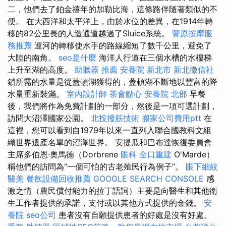
二，他們去了鉑金禧年的加勒比海，這條路伴隨著類似的不
便。 在大西洋和太平洋上，由於水位的差異，在1914年轉
移的82公里長的人造通道越過了Sluice系統。
豐原按摩服
務推薦
運河的轉移使水手的路線縮短了數千公里，避免了
大陸的南角。
seo是什麼
海洋人行道在三個水槽的水樓梯
上升至湖的高度。
助聽器 推薦
安養院 新北市
新北徵信社
鎖所需的水量是從蓋頓湖獲得的，蓋頓湖不斷地以豐富的降
水量重新裝滿。
室內設計師
茶會點心
安養院 北部
早餐
後，我們將作為免費計劃的一部分，然後是一項可選計劃，
訪問大沼澤國家公園。
北投撥筋技術
搬家公司費用ptt
在
這裡，您可以看到自1979年以來一直列入聯合國教科文組
織世界遺產名單的沼澤世界。 安提瓜和巴布達恢復委員會
主席多伯恩·奧馬德（Dorbrene
眼科
全口重建
O'Marde）
稱他們的訪問為“一個可怕的古老殖民行為例子”。
眼下細紋
醫美
餐飲設備回收推薦
GOOGLE SEARCH CONSOLE
感
激之情（農民償付能力的拉丁語詞）主要是向醫生和其他衛
生工作者提供的承諾，支付或以其他方式提供的金錢。
安
養院
seo公司
患者沒有自願提供患者的好處是沒有好處。