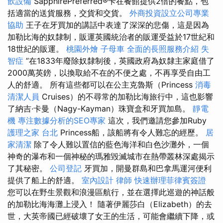
飲設備
SapphirePreferred®卡在餐館提供2倍的餐點，包
括適當的送貨服務，交貨和交貨。
外商投資設立公司專業
協助
王子在牙買加的講話中表達了深深的悲傷，這是因為
加勒比海的奴隸制，販運英國統治者的販運受益於17世紀和
18世紀的販運。
桃園外燴
子母車
全面的長照服務介紹
失
智症
”在1833年廢除奴隸制後，英國政府為奴隸主家庭借了
2000萬英鎊，以換取給不在的不便之處，不再享受自由工
人的舒適。 所有這些都可以在公主克魯斯（Princess
消毒
清潔人員
Cruises）的不尋常的加勒比海旅行中，這也影響
了納吉·卡曼（Nagy-Kayman）珠寶盒和牙買加島。
靜電
機
專注數據分析的SEO專家
這次，我們邀請您參加Ruby
護理之家 台北
Princess船，該船將有令人難忘的經歷。
居
家清潔
除了令人難以置信的藍色海洋和白色沙灘外，一個
神奇的瀑布和一個神秘的瑪雅毀滅城市在熱帶叢林深處揭示
了其秘密。
公司登記
牙買加，開曼群島和巴拿馬運河便利
提供了船上的舒適。
室內設計
律師
快速辦理菲律賓簽證
您可以在野生景觀和浪漫區航行，並在選擇此巡遊的神話般
的加勒比海海灘上浸入！ 隨著伊麗莎白（Elizabeth）的去
世，大英帝國已經破壞了女王的生活，可能會繼續下降，或