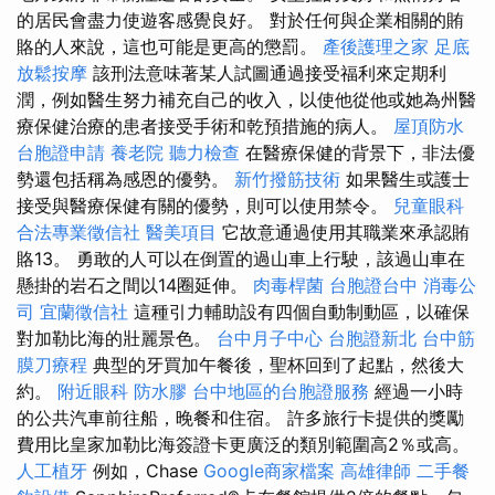
的居民會盡力使遊客感覺良好。 對於任何與企業相關的賄
賂的人來說，這也可能是更高的懲罰。
產後護理之家
足底
放鬆按摩
該刑法意味著某人試圖通過接受福利來定期利
潤，例如醫生努力補充自己的收入，以使他從他或她為州醫
療保健治療的患者接受手術和乾預措施的病人。
屋頂防水
台胞證申請
養老院
聽力檢查
在醫療保健的背景下，非法優
勢還包括稱為感恩的優勢。
新竹撥筋技術
如果醫生或護士
接受與醫療保健有關的優勢，則可以使用禁令。
兒童眼科
合法專業徵信社
醫美項目
它故意通過使用其職業來承認賄
賂13。 勇敢的人可以在倒置的過山車上行駛，該過山車在
懸掛的岩石之間以14圈延伸。
肉毒桿菌
台胞證台中
消毒公
司
宜蘭徵信社
這種引力輔助設有四個自動制動區，以確保
對加勒比海的壯麗景色。
台中月子中心
台胞證新北
台中筋
膜刀療程
典型的牙買加午餐後，聖杯回到了起點，然後大
約。
附近眼科
防水膠
台中地區的台胞證服務
經過一小時
的公共汽車前往船，晚餐和住宿。 許多旅行卡提供的獎勵
費用比皇家加勒比海簽證卡更廣泛的類別範圍高2％或高。
人工植牙
例如，Chase
Google商家檔案
高雄律師
二手餐