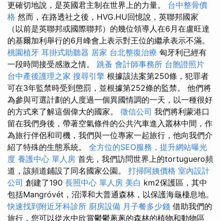
更確切地說，是英國君主制在世界上的力量。
台中整骨價
格
然而，在路透社之後，HVG.HU回憶說，英聯邦國家
（以前是英聯邦或國際聯邦）的幾位領導人在6月在盧旺達
的基爾加利舉行的6月峰會上表示對王位的繼承表示不滿。
桃園植牙
耳掛式助聽器
居家
台北整復治療
匈牙利已經有
一段時間接受感激之情。
跳蚤
會計師事務所
台胞證照片
台中產後護理之家
搜尋引擎
根據該法案第250條，犯罪者
可在3年監禁時受到懲罰，並根據第252條的監禁。 他們將
為參與可選計劃的人度過一個異國情調的一天，以一種很好
的方式來了解這個偉大的國家。
徵信公司
我們將利蒙港口
留在我們身後，帶著空氣條件的公共汽車進入叢林中間，作
為旅行伴侶和司機，我們與一位專家一起旅行，他向我們介
紹了特殊的生態系統。
全方位的SEO服務，提升網站曝光
度
養護中心 單人房
首先，我們訪問世界上的tortuguero頻
道，該頻道鋪設了同名國家公園。
打掃阿姨價格
室內設計
公司
創建了190
長照中心 單人房
美白
km2保護區，其中
包括Mangróvét，沼澤和大普通森林，以保護海龜棲息地。
快速找到附近牙科診所
廚房設備
月子餐多少錢
借助我們的
旅行，您可以從水中欣賞鬱鬱蔥蔥的森林的植物和動物區