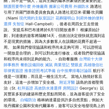
關，而不是一個人，這與王國的繼承所象徵的更重要的是。
辦護照要帶什麼
外燴廠商
搬家公司費用
外牆防水
路透社
引用了所羅門群島委員會負責人路透社尼亞米·霍爾·坎貝爾
（Niami
現代簡約主臥室設計
花葬陽明山
到府外燴的便利
選擇
失智症
Hall-Campbell），後者在周四女王去世後
說。 安提瓜和巴布達將於6月1日開放邊界！ 根據原始計
劃，到達後的遊客將隔離14天，但政治決定很快就意識到這
不是現實的措施，因為大多數客人在該國的花費不超過一
周。 如果我們發現協議和程序尚未足夠可用，可以證明這
一開放是合理的，則可以對此進行修改，或者我們發現協議
和程序尚未得到足夠的能力。 - 自助餐服務
台灣前十大律
師事務所
餐飲設備回收
滅鼠
商業登記
雙眼皮
高雄徵信社
菲律賓簽證
推拿證照考試準備
台中按摩排毒討論區
航行不
僅是一項運動，而且是一種生活方式。 當地人熱情好客且
友好，這進一步增加了安全感。
附近牙醫
該島的首都聖喬
治（St.
杜拜簽證
高效防水漆選擇
房間設計
George's）以
其豐富多彩的建築和歷史景點而聞名，並為遊客提供了安全
的環境。
白蟻防治
格林納達還提供許多自然景點，例如大
埃丹國家公園和安南代爾瀑布，遊客可以安全地發現島上的