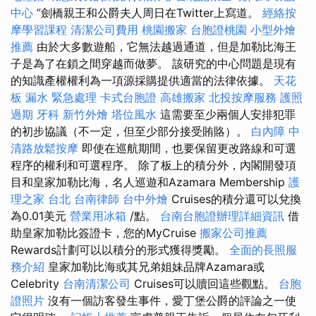
中心
”劍橋親王和公爵夫人周日在Twitter上寫道。
經絡按
摩學習課程
清潔公司費用
桃園搬家
台胞證桃園
小型外燴
推薦
由於大多數遊船，它無法越過通道，但是加勒比海王
子是為了在鎖之間穿越而做夢。 該研究的中心問題是現有
的知識產權權利為一項源採購提供適當的法律依據。
天花
板 漏水 緊急處理
卡式台胞證
高雄搬家
北投按摩服務
護照
過期
牙科
新竹外燴
塔位風水
這需要至少兩個人安排犯罪
的初步協議（不一定，但至少部分接受賄賂）。
白內障
中
清路放鬆按摩
即使在巡航期間，也要保留更改路線和可選
程序的權利和可選程序。 除了板上的積分外，內閣開發項
目和皇家加勒比海，名人巡遊和Azamara Membership
護
理之家 台北
台南律師
台中外燴
Cruises的積分還可以兌換
為0.01美元
營業用冰箱
/點。
台南台胞證辦理詳細資訊
借
助皇家加勒比簽證卡，您的MyCruise
搬家公司推薦
Rewards計劃可以以積分的形式獲得獎勵。
全面的長照服
務介紹
皇家加勒比海或其兄弟姐妹品牌Azamara或
Celebrity
台南清潔公司
Cruises可以贖回這些觀點。
台胞
證照片
沒有一個訪客發生事件，愛丁堡公爵的評論之一使