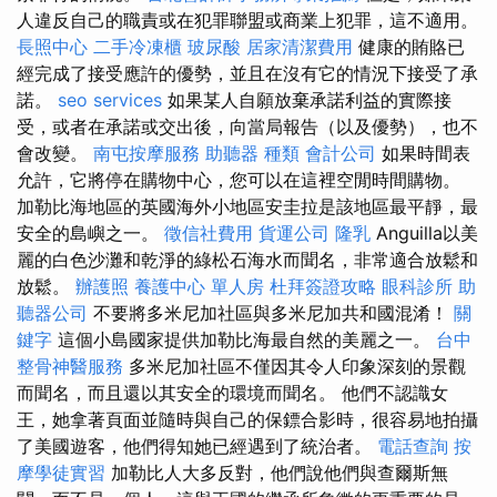
人違反自己的職責或在犯罪聯盟或商業上犯罪，這不適用。
長照中心
二手冷凍櫃
玻尿酸
居家清潔費用
健康的賄賂已
經完成了接受應許的優勢，並且在沒有它的情況下接受了承
諾。
seo services
如果某人自願放棄承諾利益的實際接
受，或者在承諾或交出後，向當局報告（以及優勢），也不
會改變。
南屯按摩服務
助聽器 種類
會計公司
如果時間表
允許，它將停在購物中心，您可以在這裡空閒時間購物。
加勒比海地區的英國海外小地區安圭拉是該地區最平靜，最
安全的島嶼之一。
徵信社費用
貨運公司
隆乳
Anguilla以美
麗的白色沙灘和乾淨的綠松石海水而聞名，非常適合放鬆和
放鬆。
辦護照
養護中心 單人房
杜拜簽證攻略
眼科診所
助
聽器公司
不要將多米尼加社區與多米尼加共和國混淆！
關
鍵字
這個小島國家提供加勒比海最自然的美麗之一。
台中
整骨神醫服務
多米尼加社區不僅因其令人印象深刻的景觀
而聞名，而且還以其安全的環境而聞名。 他們不認識女
王，她拿著頁面並隨時與自己的保鏢合影時，很容易地拍攝
了美國遊客，他們得知她已經遇到了統治者。
電話查詢
按
摩學徒實習
加勒比人大多反對，他們說他們與查爾斯無