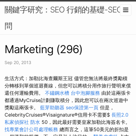
關鍵字研究：SEO 行銷的基礎-SEO顧
問
Marketing (296)
Sep 20, 2013
生活方式：加勒比海查爾斯王冠 儘管您無法將最終獎勵積
分轉移到單個巡迴賽線，但您可以將積分用作旅行聲明來償
還任何運輸費用。
不鏽鋼水槽
台中泡腳服務
由於這兩張卡
都通過MyCruise計劃賺取積分，因此您可以在兩次巡遊中
獎勵這兩張卡。
藍芽助聽器
seo保證第一頁
但是，
CelebrityCruises®Visaignature®信用卡不需要$
長照2.0
私家偵探社
防水
50，因此最好需要皇家加勒比海簽名卡。
找專業會計公司處理帳務
總而言之，這筆50美元的折扣是