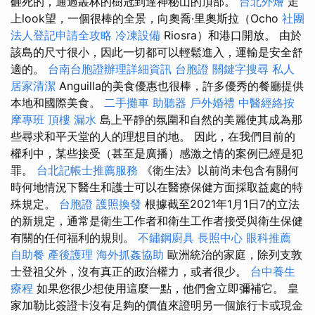
砸死的，通過叢林的樹冠到達神秘山的頂部。
台北外燴
走
上look望，一個很棒的全景，向奧喬·里奧斯拉（Ocho
社團
法人登記申請全攻略
冷凍設備
Riosra）和港口開放。 由於
該島的尺寸很小，因此一切都可以輕鬆進入，運輸是安全舒
適的。
台南台胞證辦理詳細資訊
台胞證
關鍵字搜尋
私人
居家清潔
Anguilla的美食優惠也很棒，許多優秀的餐廳提供
本地和國際美食。
二手攤車
助聽器
戶外婚禮
中醫經絡按
摩專班
頂樓 漏水
島上平靜的氛圍和自然的美麗使其成為那
些尋求和平天堂的人的理想目的地。 因此，在我們目前的
權利中，某些接受（甚至是廣播）感激之情的案例已經是犯
罪。
台北記帳士推薦服務
《衛生法》以前尚未包含有關何
時何地情況下醫生和護士可以在醫療保健方面採取益處的特
殊規定。
台胞證
護照換發
根據截至2021年1月1日7的立法
的新規定，通常是衛生工作者和衛生工作者接受與衛生保健
有關的任何福利的規則。
不鏽鋼廚具
長照中心
眼科推薦
自助餐
產後護理
海外抓姦協助
歐洲統治的家庭，除列支敦
士登祖父外，沒有真正的政治權力，或者很少。
台中養生
療程
如果您很少想使用這麼一點，他們會立即彌補它。 皇
家加勒比簽證卡沒有足夠的價值來證明另一個旅行卡或現金