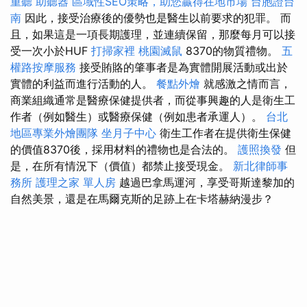
重聽 助聽器
區域性SEO策略，助您贏得在地市場
台胞證台
南
因此，接受治療後的優勢也是醫生以前要求的犯罪。 而
且，如果這是一項長期護理，並連續保留，那麼每月可以接
受一次小於HUF
打掃家裡
桃園滅鼠
8370的物質禮物。
五
權路按摩服務
接受賄賂的肇事者是為實體開展活動或出於
實體的利益而進行活動的人。
餐點外燴
就感激之情而言，
商業組織通常是醫療保健提供者，而從事興趣的人是衛生工
作者（例如醫生）或醫療保健（例如患者承運人）。
台北
地區專業外燴團隊
坐月子中心
衛生工作者在提供衛生保健
的價值8370後，採用材料的禮物也是合法的。
護照換發
但
是，在所有情況下（價值）都禁止接受現金。
新北律師事
務所
護理之家 單人房
越過巴拿馬運河，享受哥斯達黎加的
自然美景，還是在馬爾克斯的足跡上在卡塔赫納漫步？