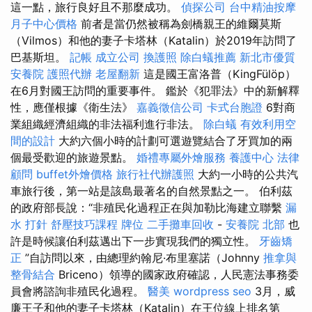
這一點，旅行良好且不那麼成功。
偵探公司
台中精油按摩
月子中心價格
前者是當仍然被稱為劍橋親王的維爾莫斯
（Vilmos）和他的妻子卡塔林（Katalin）於2019年訪問了
巴基斯坦。
記帳
成立公司
換護照
除白蟻推薦
新北市優質
安養院
護照代辦
老屋翻新
這是國王富洛普（KingFülöp）
在6月對國王訪問的重要事件。 鑑於《犯罪法》中的新解釋
性，應僅根據《衛生法》
嘉義徵信公司
卡式台胞證
6對商
業組織經濟組織的非法福利進行非法。
除白蟻
有效利用空
間的設計
大約六個小時的計劃可選遊覽結合了牙買加的兩
個最受歡迎的旅遊景點。
婚禮專屬外燴服務
養護中心
法律
顧問
buffet外燴價格
旅行社代辦護照
大約一小時的公共汽
車旅行後，第一站是該島最著名的自然景點之一。 伯利茲
的政府部長說：“非殖民化過程正在與加勒比海建立聯繫
漏
水 打針
舒壓技巧課程
牌位
二手攤車回收
-
安養院 北部
也
許是時候讓伯利茲邁出下一步實現我們的獨立性。
牙齒矯
正
”自訪問以來，由總理約翰尼·布里塞諾（Johnny
推拿與
整骨結合
Briceno）領導的國家政府確認，人民憲法事務委
員會將諮詢非殖民化過程。
醫美
wordpress seo
3月，威
廉王子和他的妻子卡塔林（Katalin）在王位線上排名第