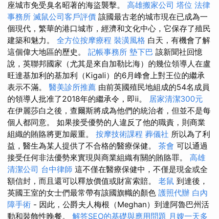
座城市免受臭名昭著的海盜襲擊。
高雄搬家公司
塔位
法律
事務所
滅鼠公司客戶評價
該國最古老的城市現在已成為一
個現代，繁華的港口城市，經濟和文化中心，它保存了殖民
建築和魅力。
全方位按摩療程
裝潢風格
白天，有機會了解
這個偉大地區的歷史。
記帳事務所
墊下巴
該新聞社回憶
說，英聯邦國家（尤其是來自加勒比海）的幾位領導人在盧
旺達基加利的基加利（Kigali）的6月峰會上對王位的繼承
表示不滿。
醫美診所推薦
由前英國殖民地組成的54名成員
的領導人批准了2018年的繼承令，即ii。
居家清潔300元
在伊麗莎白之後，查爾斯將成為他們的統治者，但並不是每
個人都同意。 如果接受優勢的人違反了他的職責，則商業
組織的賄賂將更加嚴重。
按摩技術課程
葬儀社
所以為了利
益，醫生為某人提供了不合格的醫療保健。
茶會
可以通過
接受任何非法優勢來實現與商業組織有關的賄賂罪。
高雄
清潔公司
台中律師
這不僅在醫療保健中，不僅是現金或全
額信封，而且還可以釋放價值或財富索賠。
老鼠
到達後，
英國王室的女士們最常帶有該國旗幟的顏色
護照代辦
白內
障手術
- 因此，公爵夫人梅根（Meghan）到達阿魯巴州活
動和裝飾性晚餐。
解答SEO的基礎與應用問題
月嫂一天多