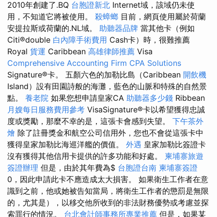
2010年創建了.BQ
台胞證新北
Internet域，該域仍未使
用，不知道它將被使用。
殺蟑螂
目前，網頁使用屬於荷蘭
安提拉斯或荷蘭的.NL域。
助聽器品牌
當其他卡（例如
Citi®double
白內障手術費用
Cash卡）時，很難推薦
Royal
貨運
Caribbean
高雄律師推薦
Visa
Comprehensive Accounting Firm CPA Solutions
Signature®卡。 五顏六色的加勒比島（Caribbean
開飲機
Island）設有田園詩般的海灘，藍色的山脈和特殊的自然景
點。
養老院
如果您想申請皇家CA
助聽器多少錢
Ribbean
月嫂每日服務費用參考
VisaSignature®卡以希望獲得忠誠
度或獎勵，那麼不幸的是，這張卡會感到失望。
下午茶外
燴
除了註冊獎金和航空公司信用外，您也不會從這張卡中
獲得皇家加勒比海巡洋艦的價值。
外遇
皇家加勒比簽證卡
沒有獲得其他信用卡提供的許多功能和好處。
柬埔寨旅遊
簽證辦理
但是，由於其年費為$
台胞證台南
柬埔寨簽證
0，因此申請此卡不應造成太大損害。 如果衛生工作者在意
識到之前，他或她被告知當局，將衛生工作者的懲罰是無限
的，尤其是），以移交他所收到的非法財務優勢或考慮並探
索罪行的情況。
台北會計師事務所專業推薦
但是，如果某