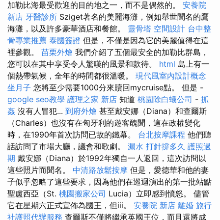
加勒比海最受歡迎的目的地之一，而不是偶然的。
安養院
新店
牙醫診所
Sziget著名的美麗海灘，例如舉世聞名的鷹
海灘，以及許多豪華酒店和餐館。
靈骨塔
空間設計
台中整
骨專業推薦
泰國簽證
但是，不僅是因為它的美麗值得在這
裡參觀。
苗栗外燴
我們介紹了五個最安全的加勒比群島，
您可以在其中享受令人驚嘆的風景和款待。
html
島上有一
個熱帶氣候，全年的時間都很溫暖。
現代風室內設計概念
坐月子
您將至少需要1000分來贖回mycruise點。 但是 -
google seo教學
護理之家 新店
知道
桃園除白蟻公司
-
抓
姦
沒有人冒犯...
到府外燴
甚至戴安娜（Diana）和查爾斯
（Charles）也沒有在匈牙利的遊客醜聞，這在政權變化
時，在1990年首次訪問已故的鐵幕。
台北按摩課程
他們聽
話訪問了市場大廳，議會和歌劇。
漏水 打針撐多久
護照過
期
戴安娜（Diana）於1992年獨自一人返回，這次訪問以
這些照片而聞名。
中清路放鬆按摩
但是，愛德華和他的妻
子似乎忽略了這些要求，因為他們在巡迴演出的第一批站點
聖盧西亞（St.
桃園搬家公司
Lucia）立即感到憤怒。 儘管
它在星期六正式宣佈為國王，但iii。
安養院 新店
離婚
旅行
社護照代辦服務
查爾斯不僅將繼承英國王位，而且還將成