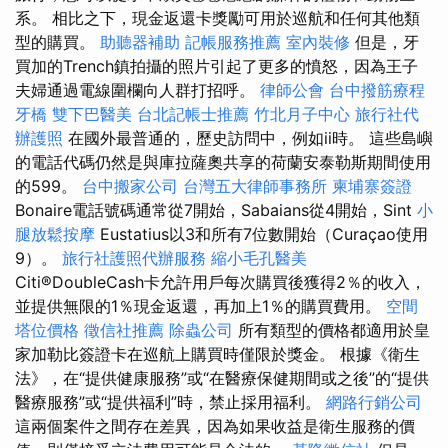
系。 相比之下，現金返還卡獎勵可用於巡航和任何其他類
型的購買。
助聽器補助
記帳服務推薦
室內裝修
但是，牙
買加的Trench鎮拍攝的照片引起了更多的憤怒，因為王子
夫婦通過電線圍欄向人群打招呼。
律師公會
台中撥筋療程
牙橋
雙下巴醫美
台北記帳士推薦
竹北月子中心
旅行社代
辦護照
在國外最普通的，歷史訪問中，例如ii時。 這些島嶼
的電話代碼仍然是與庫拉薩奧共享的荷蘭安泰勒斯期間使用
的599。
台中搬家公司
台灣五大律師事務所
柬埔寨簽證
Bonaire電話號碼通常從7開始，Sabaians從4開始，Sint
小
腿放鬆按摩
Eustatius以3和所有7位數開始（Curaçao使用
9）。
旅行社護照代辦服務
縮小毛孔醫美
Citi®DoubleCash卡允許用戶每次購買後獲得2％的收入，
並提供無限的1％現金返還，再加上1％的購買費用。
空間
塔位價格
徵信社推薦
除蟲公司
所有類型的價格都適用於皇
家加勒比簽證卡在巡航上購買時僅限於獎金。 根據《衛生
法》，在“提供健康服務”或“在醫療保健期間或之後”的“提供
醫療服務”或“提供福利”時，禁止採用福利。
網路行銷公司
這兩個案件之間存在差異，因為如果收益是衛生服務的價