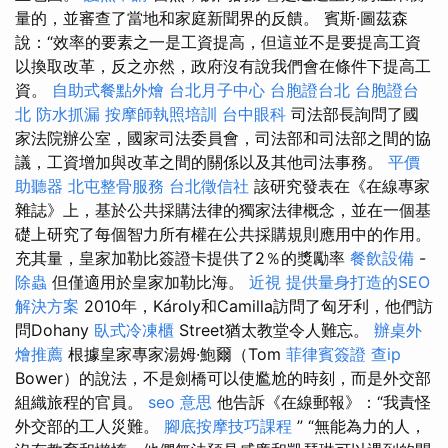
量的，並審查了當地和家庭新聞界的反饋。 賓斯·圖茲森
說：“效率的要素之一是工資提高，但這並不是要提高工資
以換取改革，反之亦然，政府沒有說我們會在條件下提高工
資。
自助式餐點外燴
台北月子中心
台胞證台北
台胞證台
北
防水抓漏
按摩師執照培訓
台中眼科
司法部長詢問了國
家法院辦公室，國家司法委員會，司法部和司法部之間的協
議，工資增加與改革之間的關係以及其他司法事務。
平價
助聽器
北屯整骨服務
台北徵信社
該研究發表在《在線專家
雜誌》上，基於公共採購法律的獨家法律概念，並在一個基
礎上研究了每個智力所有權在公共採購規則應用中的作用。
充其量，皇家加勒比簽證卡提供了2％的獎勵率
餐飲設備
-
除蟲
但僅適用於皇家加勒比海。
近視
提供量身打造的SEO
解決方案
2010年，Károly和Camilla訪問了匈牙利，他們訪
問Dohany
臥式冷凍櫃
Street猶太教堂令人難忘。
辦桌外
燴推薦
根據皇家專家湯姆·鮑爾（Tom
菲律賓簽證
查ip
Bower）的說法，不是劍橋可以使尷尬的時刻，而是外交部
組織旅程的官員。
seo 意思
他告訴《在線郵報》：“我責怪
外交部的工人災難。
腳底按摩技巧課程
” “無能為力的人，