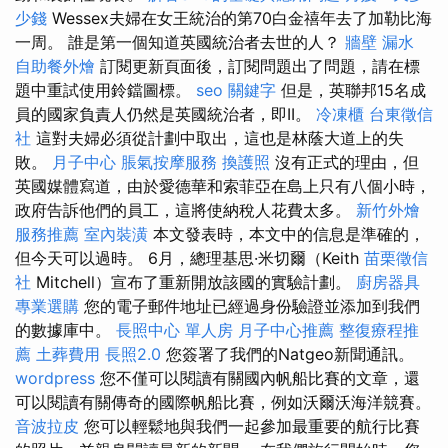
少錢
Wessex夫婦在女王統治的第70白金禧年去了加勒比海
一周。 誰是第一個知道英國統治者去世的人？
牆壁 漏水
自助餐外燴
訂閱更新頁面後，訂閱問題出了問題，請在標
題中重試使用鈴鐺圖標。
seo 關鍵字
但是，英聯邦15名成
員的國家負責人仍然是英國統治者，即II。
冷凍櫃
台東徵信
社
這對夫婦必須從計劃中取出，這也是林蔭大道上的失
敗。
月子中心
脹氣按摩服務
換護照
沒有正式的理由，但
英國媒體寫道，由於愛德華和索菲亞在島上只有八個小時，
政府告訴他們的員工，這將使納稅人花費太多。
新竹外燴
服務推薦
室內裝潢
本文發表時，本文中的信息是準確的，
但今天可以過時。 6月，總理基思·米切爾（Keith
苗栗徵信
社
Mitchell）宣布了重新開放該國的實驗計劃。
廚房器具
專業選購
您的電子郵件地址已經過身份驗證並添加到我們
的數據庫中。
長照中心 單人房
月子中心推薦
整復療程推
薦
土葬費用
長照2.0
您簽署了我們的Natgeo新聞通訊。
wordpress
您不僅可以閱讀有關國內帆船比賽的文章，還
可以閱讀有關傳奇的國際帆船比賽，例如沃爾沃海洋競賽。
音波拉皮
您可以輕鬆地與我們一起參加最重要的航行比賽