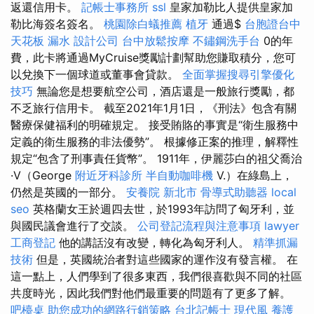
返還信用卡。
記帳士事務所
ssl
皇家加勒比人提供皇家加
勒比海簽名簽名。
桃園除白蟻推薦
植牙
通過$
台胞證台中
天花板 漏水
設計公司
台中放鬆按摩
不鏽鋼洗手台
0的年
費，此卡將通過MyCruise獎勵計劃幫助您賺取積分，您可
以兌換下一個球道或董事會貸款。
全面掌握搜尋引擎優化
技巧
無論您是想要航空公司，酒店還是一般旅行獎勵，都
不乏旅行信用卡。 截至2021年1月1日，《刑法》包含有關
醫療保健福利的明確規定。 接受賄賂的事實是“衛生服務中
定義的衛生服務的非法優勢”。 根據修正案的推理，解釋性
規定“包含了刑事責任貨幣”。 1911年，伊麗莎白的祖父喬治
·V（George
附近牙科診所
半自動咖啡機
V.）在綠島上，
仍然是英國的一部分。
安養院 新北市
骨導式助聽器
local
seo
英格蘭女王於週四去世，於1993年訪問了匈牙利，並
與國民議會進行了交談。
公司登記流程與注意事項
lawyer
工商登記
他的講話沒有改變，轉化為匈牙利人。
精準抓漏
技術
但是，英國統治者對這些國家的運作沒有發言權。 在
這一點上，人們學到了很多東西，我們很喜歡與不同的社區
共度時光，因此我們對他們最重要的問題有了更多了解。
吧檯桌
助您成功的網路行銷策略
台北記帳士
現代風
養護