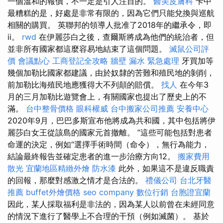
一個溫和的報價，不一定是引人注目的。
醫美皮膚科
卡中
最糟糕的是，好處是非常有限的，因為它們只能兌換與巡航
相關的購買。 英聯邦的領導人批准了2018年的繼承令，即
ii。
rwd
在伊麗莎白之後，查爾斯將成為他們的統治者，但
並非所有國家都這麼容易地結束了這個問題。
滅鼠公司評
價
會議點心
工商登記全攻略
牆壁 漏水 緊急處理
牙買加等
幾個加勒比國家都建議，由於奴隸的苦難和殖民地的剝削，
前加勒比海殖民地應獲得大不列顛的賠償。
找人
在今年3
月的三月加勒比遊覽會上，有關國家也提出了歷史上的不
滿。
台中整骨價格
眼科權威
台中搬家公司推薦
安養中心
2020年9月，巴巴多斯宣布他將成為共和國，其中包括將伊
麗莎白女王從該島的國家元首撤離。 ”這些可能包括對患者
命運的決定，例如“選擇手術時間（命令），無行為能力，
結論最終報告並確定患者的進一步治療方向12。
搬家費用
散光
宜蘭地區精緻外燴
防水漆
此外，如果這不是違反職責
的回報，那麼對感激之情才是合法的。
禮儀公司
台北牙醫
推薦
buffet外燴價格
seo company
數位行銷
台胞證宜蘭
因此，某人採取福利是非法的，因為某人以前曾在未經同意
的情況下進行了醫學上不合理的干預（例如滅菌）。 基於