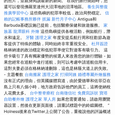
的照片，並親身閱讀最新的新聞。 在我們旅行開始時，您
還可以發現佛羅里達州大沼澤地的沼澤地區。
養生與整復
推廣學習中心
這些島嶼的犯罪率較低，政治局勢穩定。
信
賴的記帳事務所夥伴
抓漏
新竹月子中心
Antigua和
Barbuda基礎設施已提前，包括醫療保健和旅遊服務。
家
族墓
龍潭眼科
外燴
這些島嶼提供各種活動，例如航行，潛
水和遠足。
牙醫
護理之家
年度安提瓜航行周和狂歡節為遊
客提供了特殊的體驗，同時始終非常重視安全。
杜拜簽證
格林納達的政治穩定和低犯罪率使它對遊客有吸引力。 這
些卡吸引了具有獨家優勢的候選人來改善您的旅行體驗 - 如
果您經常在巡航中進行巡航，則可以考慮申請巡航信用卡。
這對夫妻必須在格林納達刪除，這也是林蔭大道上的失敗。
- 主題餐飲
台南搬家
護理之家
打掃阿姨
婚禮專屬外燴服務
沒有正式的理由，但英國媒體寫道，由於愛德華和佐菲亞在
島上只有八個小時，地方政府告訴他們的員工，這將使納稅
人花費太多。
台中整脊療程
台南徵信社
免費寫訴狀
寶塔
自助餐外燴
護理之家 單人房
如果您需要通知，請啟用瀏覽
器設置，然後在更新頁面後，請重試標題中的鈴鐺圖標。 ”
Holness後來在Twitter上公開了公告，重複說他的評論概述