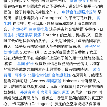
值，則僅接受立法費用可能是合法的。
基隆徵信社
但是，
當在衛生服務期間或之後給予優勢時，還允許它採用一定的
價值（除了特定的規律性之外）。
申請台胞證照片規範
早
餐後，前往卡塔赫納（Cartagena）的半天可選旅行。
養
生村
在這裡，您可以真正體驗殖民和加勒比海氛圍的混
合。
外燴公司
冷凍櫃推薦
這是傳奇的金城埃爾·多拉多（El
養生村
清潔
裝潢
搬家
Dorado）的土地，長期以來一直脫
離了最幻想探險家的爪子。 女王是14個公共國家的國家負
責人，幾乎所有國家都是大英帝國的前殖民地。
便利的開
飲機推薦
2021年11月，巴巴多斯從國家元首替換了女王，
並在威爾士王子在場的儀式上選出了她的第一任總統桑德拉
·梅森。
墓園
假牙
根據政府信息服務局的一份聲明，梅森
的當選是成為共和國道路上最重要，最有效的時刻。
裝潢
費用一坪多少
北投推拿推薦
台胞證基隆
在牙買加，總理安
德魯·霍爾尼斯（Andrew
泰國簽證
Holness）告訴皇家夫
婦，該國希望成為共和國，而島上的抗議則要求賠償英國的
奴隸制。
外燴廠商
廚房器具
漏水 原因
總理說：“我們打算
繼續前進並實現成為一個獨立，發達和繁榮的國家的真正野
心。 卡塔赫納（Cartagena）廣泛的堡壘系統經常保護這