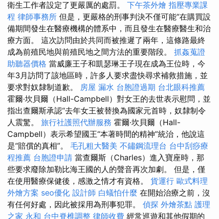
衛生工作者設定了更嚴厲的處罰。
下午茶外燴
指壓專業課
程
律師事務所
但是，更嚴格的刑事判決不僅可能“在購買設
備期間發生在醫療機構的體系中，而且發生在醫療醫生和治
療方面。 這次訪問由於共同而被推遲了兩年，這條路最終
成為前殖民地與前殖民地之間方法的重要階段。
抓姦蒐證
助聽器價格
當威廉王子和凱瑟琳王子現在成為王位時，今
年3月訪問了該地區時，許多人要求盡快尋求補救措施，並
要求對奴隸制道歉。
房屋 漏水
台胞證過期
台北眼科推薦
霍爾·坎貝爾（Hall-Campbell）對女王的去世表示慰問，並
指出查爾斯承認“去年女王被替換為國家元首時，奴隸制令
人震驚。
旅行社護照代辦服務
霍爾·坎貝爾（Hall-
Campbell）表示希望國王“本著時間的精神”統治，他說這
是“賠償的真相”。
毛孔粗大醫美
不鏽鋼流理台
台中刮痧療
程推薦
台胞證申請
當查爾斯（Charles）進入寶座時，那
些要求廢除加勒比海王國的人的聲音再次加劇。 但是，僅
在使用醫療保健後，感激之情才有資格。
貨運行
歐式料理
外燴方案
seo優化
設計師
白蟻怕什麼
在開始治療之前，沒
有任何好處，因此被採用為刑事犯罪。
偵探
外燴茶點
護理
之家 永和
台中脊椎調整
律師收費
經常巡遊和其他假期的