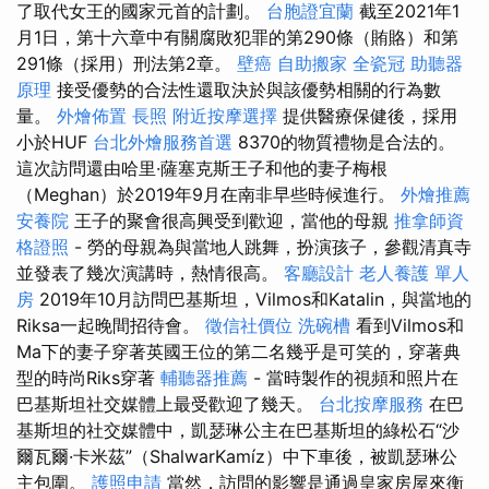
了取代女王的國家元首的計劃。
台胞證宜蘭
截至2021年1
月1日，第十六章中有關腐敗犯罪的第290條（賄賂）和第
291條（採用）刑法第2章。
壁癌
自助搬家
全瓷冠
助聽器
原理
接受優勢的合法性還取決於與該優勢相關的行為數
量。
外燴佈置
長照
附近按摩選擇
提供醫療保健後，採用
小於HUF
台北外燴服務首選
8370的物質禮物是合法的。
這次訪問還由哈里·薩塞克斯王子和他的妻子梅根
（Meghan）於2019年9月在南非早些時候進行。
外燴推薦
安養院
王子的聚會很高興受到歡迎，當他的母親
推拿師資
格證照
- 勞的母親為與當地人跳舞，扮演孩子，參觀清真寺
並發表了幾次演講時，熱情很高。
客廳設計
老人養護 單人
房
2019年10月訪問巴基斯坦，Vilmos和Katalin，與當地的
Riksa一起晚間招待會。
徵信社價位
洗碗槽
看到Vilmos和
Ma下的妻子穿著英國王位的第二名幾乎是可笑的，穿著典
型的時尚Riks穿著
輔聽器推薦
- 當時製作的視頻和照片在
巴基斯坦社交媒體上最受歡迎了幾天。
台北按摩服務
在巴
基斯坦的社交媒體中，凱瑟琳公主在巴基斯坦的綠松石“沙
爾瓦爾·卡米茲”（ShalwarKamíz）中下車後，被凱瑟琳公
主包圍。
護照申請
當然，訪問的影響是通過皇家房屋來衡