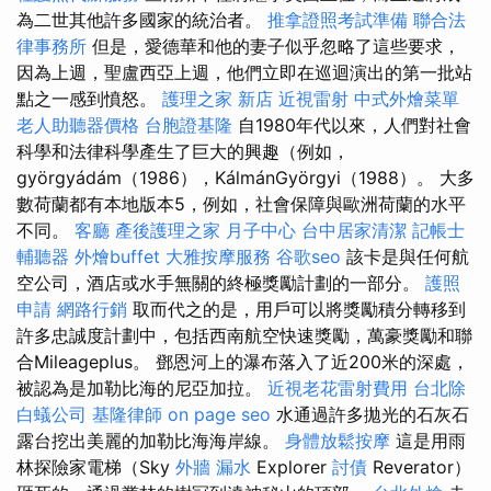
為二世其他許多國家的統治者。
推拿證照考試準備
聯合法
律事務所
但是，愛德華和他的妻子似乎忽略了這些要求，
因為上週，聖盧西亞上週，他們立即在巡迴演出的第一批站
點之一感到憤怒。
護理之家 新店
近視雷射
中式外燴菜單
老人助聽器價格
台胞證基隆
自1980年代以來，人們對社會
科學和法律科學產生了巨大的興趣（例如，
györgyádám（1986），KálmánGyörgyi（1988）。 大多
數荷蘭都有本地版本5，例如，社會保障與歐洲荷蘭的水平
不同。
客廳
產後護理之家 月子中心
台中居家清潔
記帳士
輔聽器
外燴buffet
大雅按摩服務
谷歌seo
該卡是與任何航
空公司，酒店或水手無關的終極獎勵計劃的一部分。
護照
申請
網路行銷
取而代之的是，用戶可以將獎勵積分轉移到
許多忠誠度計劃中，包括西南航空快速獎勵，萬豪獎勵和聯
合Mileageplus。 鄧恩河上的瀑布落入了近200米的深處，
被認為是加勒比海的尼亞加拉。
近視老花雷射費用
台北除
白蟻公司
基隆律師
on page seo
水通過許多拋光的石灰石
露台挖出美麗的加勒比海海岸線。
身體放鬆按摩
這是用雨
林探險家電梯（Sky
外牆 漏水
Explorer
討債
Reverator）