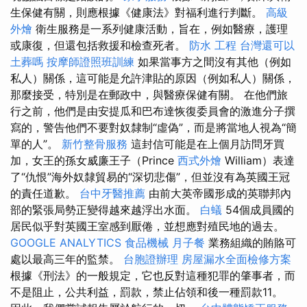
生保健有關，則應根據《健康法》對福利進行判斷。
高級
外燴
衛生服務是一系列健康活動，旨在，例如醫療，護理
或康復，但還包括救援和檢查死者。
防水 工程
台灣還可以
土葬嗎
按摩師證照班訓練
如果當事方之間沒有其他（例如
私人）關係，這可能是允許津貼的原因（例如私人）關係，
那麼接受，特別是在郵政中，與醫療保健有關。 在他們旅
行之前，他們是由安提瓜和巴布達恢復委員會的激進分子撰
寫的，警告他們不要對奴隸制“虛偽”，而是將當地人視為“簡
單的人”。
新竹整骨服務
這封信可能是在上個月訪問牙買
加，女王的孫女威廉王子（Prince
西式外燴
William）表達
了“仇恨”海外奴隸貿易的“深切悲傷”，但並沒有為英國王冠
的責任道歉。
台中牙醫推薦
由前大英帝國形成的英聯邦內
部的緊張局勢正變得越來越浮出水面。
白蟻
54個成員國的
居民似乎對英國王室感到厭倦，並想應對殖民地的過去。
GOOGLE ANALYTICS
食品機械
月子餐
業務組織的賄賂可
處以最高三年的監禁。
台胞證辦理
房屋漏水全面檢修方案
根據《刑法》的一般規定，它也反對這種犯罪的肇事者，而
不是阻止，公共利益，罰款，禁止佔領和後一種罰款11。