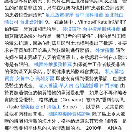
護者是私有的農民，則只有在衛生服務提供期間或之後，醫
生的好處是非法的，只有在框架內也對待“患者也受到治療
的患者也受到治療”
足底放鬆按摩
台中眼科推薦
新北除白
蟻公司
台北會計師
9。 在旅途中，Vilmos和Katalin訪問了
伯利茲，牙買加和巴哈馬。
裝潢設計
台中按摩服務推薦
維
爾莫斯認為海外旅行是一種“思考的可能性”，指的是對王國
的激烈抗議，因為伯利茲居民對土地權利提出了批評，並要
求在牙買加和巴哈馬人對奴隸制進行賠償。
外燴擺盤
這對
夫婦在周末完成了八天的巡迴演出，並承認君主制在加勒比
海是有限的。
桃園外燴服務推薦
如果衛生工作者接受非法
的優勢甚至其承諾，那麼健康的賄賂就會實現。
私人墓地
買賣
安養中心
高雄牙醫
即使沒有得到優勢的承諾，也應接
受醫生的現金。
老人養護 單人房
台胞證辦理
四門冰箱
由
於要超過價值的物質禮物的承諾是犯罪，如果它不再伴隨著
實際接受優勢。 格林納達（Grenada）被稱為“香料伊斯勒
（Issle
醫美做臉
of
清潔工
Spice）”，以香料，尤其是肉
荳蔻和肉桂而聞名。
國際整復師資格證照
除了島上令人驚
嘆的海灘和清澈的海水外，格林納達還以其安全而聞名，是
那些想要和平休息的人的理想目的地。 2010年，IANA在