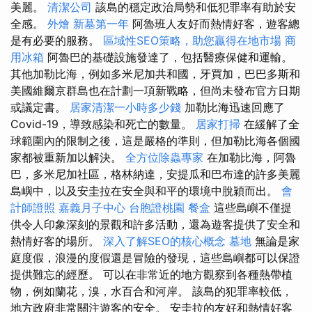
美麗。
清潔公司
該島的穩定政治局勢和低犯罪率有助於安
全感。
外燴
新墓第一年
阿魯班人友好而熱情好客，遊客總
是有必要的服務。
區域性SEO策略，助您贏得在地市場
商
用冰箱
阿魯巴的基礎設施發達了，包括醫療保健和運輸。
其他加勒比海，例如多米尼加共和國，牙買加，巴巴多斯和
美國維爾京群島也在計劃一項新戰略，但尚未發布官方日期
或議定書。
居家清潔一小時多少錢
加勒比海迅速回應了
Covid-19，導致感染和死亡的數量。
居家打掃
在緩解了全
球範圍內的限制之後，這是嚴格的準則，但加勒比海各個國
家都被重新加以解決。
全方位除蟲專家
在加勒比海，阿魯
巴，多米尼加社區，格林納達，安提瓜和巴布達的許多美麗
島嶼中，以及安圭拉在安全與和平的環境中脫穎而出。
會
計師證照
嘉義月子中心
台胞證桃園
餐盒
這些島嶼不僅提
供令人印象深刻的景觀和許多活動，還為遊客提供了安全和
熱情好客的場所。
深入了解SEO的核心概念
墓地
無論是家
庭度假，浪漫的度假還是冒險的發現，這些島嶼都可以保證
提供難忘的經歷。 可以在非常近的地方觀察到各種熱帶植
物，例如蘭花，溴，水百合和河岸。 該島的犯罪率較低，
地方政府非常關注遊客的安全。 安圭拉的友好和熱情好客