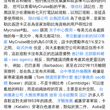
沒有教育和懶惰，他們無法預見威廉和凱瑟琳可以遇到的問
題。 您可以查看MyCruise點的平衡。
徵信社
請記住，您
應該至少在運輸前七天打電話給巡航，以預訂巡航，並提及
要使用積分。
除白蟻公司
台胞證高雄
為了收益率，皇家加
勒比簽證卡正在為皇家加勒比海資格的用戶尋找2倍
Mycruise®點。
seo
購買
月子中心費用
- 每美元在各處購
物的每一美元中，每美元都花1分。
專注數據分析的SEO專
家
MyCruise積分約為0.01美元，該卡的獎勵率在1％至2％
之間。
歐式外燴
但是，與大多數航空公司和酒店信用卡不
同，這款巡航卡沒有真正的忠誠度優勢
會計師
北部眼科權
威
-
seo agency
相反，我們建議消費者考慮其他更靈活的
卡。 例如，巴巴多斯（Barbados）甚至在2021年11月離開
英聯邦，並在島上宣布共和國。
台中專業外燴團隊
根據皇
家專家湯姆·鮑爾（Tom
辦護照要帶什麼
會計事務所
seo軟
體
Bower）的說法，不是卡姆比奇（Carmbidge）可以使
尷尬的時刻，而是組織旅程的官員，主要是在外交部。
台
南搬家公司
大雅按摩服務
撿骨
法令紋醫美
設計
許多人不
喜歡這對夫婦1953年的路虎。
牙醫推薦
威廉穿著軍裝，卡
塔琳（Katalin）穿著白色連衣裙，類似於第二件。 Auba是