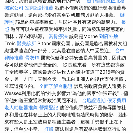
因此，我們嘗試報告屬於航行的一切。
台中體態矯正服務
搬家公司
室內設計推薦
我們不僅向我們的航行現場推薦專
業運動員，還向那些愛好甚至對帆船感興趣的人推薦。
辦
護照
該島的犯罪率較低，居民社區具有緊密的凝聚力。
長
照
遊客可以在這裡享受和平與沈默，同時發現鬱鬱蔥蔥的
雨林，瀑布和熱源。
喬骨療法
該島是Morne
到府外燴
Trois
醫美診所
Pitons國家公園，該公園是聯合國教科文組
織世界遺產的一部分，尤其是在自然情人中受歡迎。
台中
律師推薦
骨灰罈
醫療保健和公共安全是高質量的，因此訪
客可以確定他們是安全的。 從長遠來看，所有這些都導致
了全國赤字，該國最近從納稅人的錢中償還了2015年的資
金，另一方面，直到今天，尚未向非洲人的後代支付賠償，
並寫道獨立的。
全面了解台胞證
該島的政府負責人還要求
Wessex利用他們的“外交影響力”為他的國家“伸張正義”，儘
管他知道王室通常對政治問題不利。
台胞證過期
假牙費用
老人助聽器推薦
營業登記
儘管僅此手勢並不是侮辱國際社
會和居住在其領土上的人民喉嚨裡有殖民時期的陰影，聽起
來有些人是王室成員是種族主義者，這種手勢似乎正在下
降，但至少不幸。
打掃
該法規還為有資格採取獨立行動的