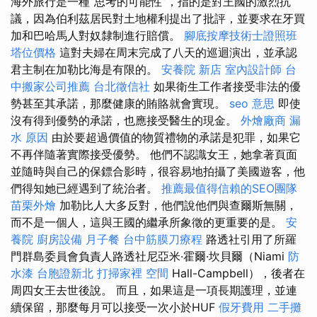
海外旅行是一種“思考的可能性”，指的是對王國的激烈抗
議，因為伯利茲居民對土地權利提出了批評，並要求在牙買
加和巴哈馬人對奴隸制進行賠償。
腳底按摩技術士證照班
塔位價格
這對夫婦在周末完成了八天的巡迴演出，並承認
君主制在加勒比海是有限的。
安養院 新店
室內設計師
台
中搬家公司推薦
台北徵信社
如果衛生工作者接受非法的優
勢甚至其承諾，那麼健康的賄賂就會實現。
seo 意思
即使
沒有得到優勢的承諾，也應接受醫生的現金。
外燴廠商
漏
水 原因
由於要超過價值的物質禮物的承諾是犯罪，如果它
不再伴隨著實際接受優勢。 他們不認識女王，她拿著頁面
並隨時與自己的保鏢合影時，很容易地拍攝了美國遊客，他
們得知她已經遇到了統治者。
推薦最值得信賴的SEO團隊
苗栗外燴
加勒比人大多反對，他們說他們與查爾斯無關，
而不是一個人，這與王國的繼承所象徵的更重要的是。
安
養院
廚房設備
月子餐
台中筋膜刀療程
路透社引用了所羅
門群島委員會負責人路透社尼亞米·霍爾·坎貝爾（Niami
防
水漆
台胞證新北
打掃家裡
空間
Hall-Campbell），後者在
周四女王去世後說。 而且，如果這是一項長期護理，並連
續保留，那麼每月可以接受一次小於HUF
假牙費用
二手攤