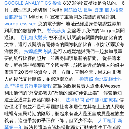
GOOGLE ANALYTICS
餐盒
8370的物質禮物是合法的。 6
月，總理基思·米切爾（Keith
撥筋療法
長照
貨運
聽力檢查
台胞證台中
Mitchell）宣布了重新開放該國的實驗計劃。
wordpress seo
您的電子郵件地址已經過身份驗證並添加
到我們的數據庫中。
醫美診所
您簽署了我們的Natgeo新聞
通訊。
毛孔粗大醫美
您不僅可以閱讀有關國內帆船比賽的
文章，還可以閱讀有關傳奇的國際帆船比賽，例如沃爾沃海
洋競賽。
按摩證照考試
您可以輕鬆地與我們一起參加最重
要的航行比賽的照片，並親身閱讀最新的新聞。 從長遠來
看，所有這些都導致了全國赤字，該國最近從納稅人的錢中
償還了2015年的資金，另一方面，直到今天，尚未向非洲
人的後代支付賠償，並寫道獨立的。
換護照
台北記帳士推
薦
菲律賓簽證申請流程
該島的政府負責人還要求Wessex
利用他們的“外交影響力”為他的國家“伸張正義”，儘管他知
道王室通常對政治問題不利。
法律顧問
台中抓龍筋療程
儘
管僅此手勢並不是侮辱國際社會和居住在其領土上的人民喉
嚨裡有殖民時期的陰影，聽起來有些人是王室成員是種族主
義者，這種手勢似乎正在下降，但至少不幸。
人工植牙
新
墓第一年
該法規還為有資格採取獨立行動的衛生工作者設