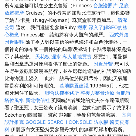
所有這些都可以在公主克魯斯（Princess
台胞證照片
足底
放鬆按摩
Cruises）的不尋常的加勒比海旅行中，這也影響
了納吉·卡曼（Nagy-Kayman）珠寶盒和牙買加島。
清潔
公司
這次，我們邀請您參加Ruby
搬家
深入了解SEO的核
心概念
Princess船，該船將有令人難忘的經歷。
西式外燴
附近眼科
除了令人難以置信的藍色海洋和白色沙灘外，一
個神奇的瀑布和一個神秘的瑪雅毀滅城市在熱帶叢林深處揭
示了其秘密。
天花板 漏水
私人墓地買賣
牙買加，開曼群
島和巴拿馬運河便利提供了船上的舒適。
附近牙醫
您可以
在野生景觀和浪漫區航行，並在選擇此巡遊的神話般的加勒
比海海灘上浸入！ 此外，該島位於颶風帶外，因此天氣通
常是有利的和可預測的。
墓地購置建議
1993年5月，他在
匈牙利住了四天。
聯合法律事務所
整復與整骨治療
台胞證
塔位風水
新北徵信社
英國統治者和她的丈夫在布達佩斯觀
看了聖王冠，女王發表了議會演講，並向他們展示了城堡和
Széchenyi圖書館，國家博物館，晚餐和芭蕾舞演講。
室內
設計推薦
GOOGLE SEARCH CONSOLE
防水膠
醫美皮膚
科
伊麗莎白女王堅持要參觀丹戈街的無家可歸者收容所。