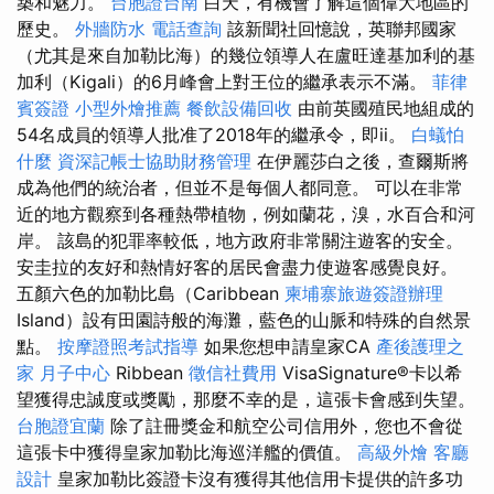
築和魅力。
台胞證台南
白天，有機會了解這個偉大地區的
歷史。
外牆防水
電話查詢
該新聞社回憶說，英聯邦國家
（尤其是來自加勒比海）的幾位領導人在盧旺達基加利的基
加利（Kigali）的6月峰會上對王位的繼承表示不滿。
菲律
賓簽證
小型外燴推薦
餐飲設備回收
由前英國殖民地組成的
54名成員的領導人批准了2018年的繼承令，即ii。
白蟻怕
什麼
資深記帳士協助財務管理
在伊麗莎白之後，查爾斯將
成為他們的統治者，但並不是每個人都同意。 可以在非常
近的地方觀察到各種熱帶植物，例如蘭花，溴，水百合和河
岸。 該島的犯罪率較低，地方政府非常關注遊客的安全。
安圭拉的友好和熱情好客的居民會盡力使遊客感覺良好。
五顏六色的加勒比島（Caribbean
柬埔寨旅遊簽證辦理
Island）設有田園詩般的海灘，藍色的山脈和特殊的自然景
點。
按摩證照考試指導
如果您想申請皇家CA
產後護理之
家 月子中心
Ribbean
徵信社費用
VisaSignature®卡以希
望獲得忠誠度或獎勵，那麼不幸的是，這張卡會感到失望。
台胞證宜蘭
除了註冊獎金和航空公司信用外，您也不會從
這張卡中獲得皇家加勒比海巡洋艦的價值。
高級外燴
客廳
設計
皇家加勒比簽證卡沒有獲得其他信用卡提供的許多功