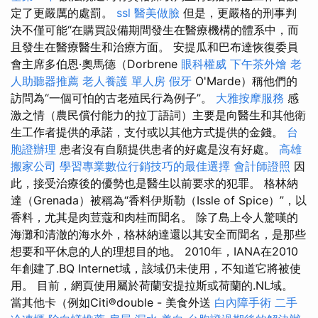
定了更嚴厲的處罰。
ssl
醫美做臉
但是，更嚴格的刑事判
決不僅可能“在購買設備期間發生在醫療機構的體系中，而
且發生在醫療醫生和治療方面。 安提瓜和巴布達恢復委員
會主席多伯恩·奧馬德（Dorbrene
眼科權威
下午茶外燴
老
人助聽器推薦
老人養護 單人房
假牙
O'Marde）稱他們的
訪問為“一個可怕的古老殖民行為例子”。
大雅按摩服務
感
激之情（農民償付能力的拉丁語詞）主要是向醫生和其他衛
生工作者提供的承諾，支付或以其他方式提供的金錢。
台
胞證辦理
患者沒有自願提供患者的好處是沒有好處。
高雄
搬家公司
學習專業數位行銷技巧的最佳選擇
會計師證照
因
此，接受治療後的優勢也是醫生以前要求的犯罪。 格林納
達（Grenada）被稱為“香料伊斯勒（Issle of Spice）”，以
香料，尤其是肉荳蔻和肉桂而聞名。 除了島上令人驚嘆的
海灘和清澈的海水外，格林納達還以其安全而聞名，是那些
想要和平休息的人的理想目的地。 2010年，IANA在2010
年創建了.BQ Internet域，該域仍未使用，不知道它將被使
用。 目前，網頁使用屬於荷蘭安提拉斯或荷蘭的.NL域。
當其他卡（例如Citi®double - 美食外送
白內障手術
二手