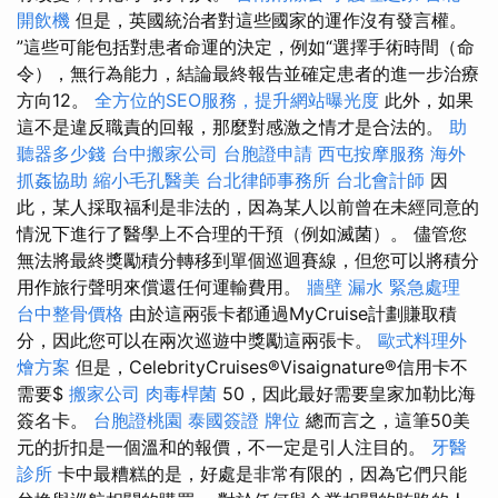
開飲機
但是，英國統治者對這些國家的運作沒有發言權。
”這些可能包括對患者命運的決定，例如“選擇手術時間（命
令），無行為能力，結論最終報告並確定患者的進一步治療
方向12。
全方位的SEO服務，提升網站曝光度
此外，如果
這不是違反職責的回報，那麼對感激之情才是合法的。
助
聽器多少錢
台中搬家公司
台胞證申請
西屯按摩服務
海外
抓姦協助
縮小毛孔醫美
台北律師事務所
台北會計師
因
此，某人採取福利是非法的，因為某人以前曾在未經同意的
情況下進行了醫學上不合理的干預（例如滅菌）。 儘管您
無法將最終獎勵積分轉移到單個巡迴賽線，但您可以將積分
用作旅行聲明來償還任何運輸費用。
牆壁 漏水 緊急處理
台中整骨價格
由於這兩張卡都通過MyCruise計劃賺取積
分，因此您可以在兩次巡遊中獎勵這兩張卡。
歐式料理外
燴方案
但是，CelebrityCruises®Visaignature®信用卡不
需要$
搬家公司
肉毒桿菌
50，因此最好需要皇家加勒比海
簽名卡。
台胞證桃園
泰國簽證
牌位
總而言之，這筆50美
元的折扣是一個溫和的報價，不一定是引人注目的。
牙醫
診所
卡中最糟糕的是，好處是非常有限的，因為它們只能