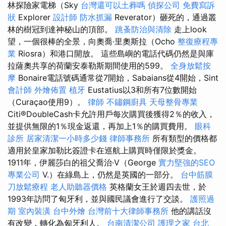
林探險家電梯（Sky
台灣還可以土葬嗎
偵探公司
免費寫訴
狀
Explorer
設計師
防水抓漏
Reverator）砸死的，通過叢
林的樹冠到達神秘山的頂部。
跳蚤防治與清除
走上look
望，一個很棒的全景，向奧喬·里奧斯拉（Ocho
整復療程專
業
Riosra）和港口開放。 這些島嶼的電話代碼仍然是與庫
拉薩奧共享的荷蘭安泰勒斯期間使用的599。
全身放鬆按
摩
Bonaire電話號碼通常從7開始，Sabaians從4開始，Sint
會計師
外燴佈置
植牙
Eustatius以3和所有7位數開始
（Curaçao使用9）。
律師
不鏽鋼廚具
天母整骨專業
Citi®DoubleCash卡允許用戶每次購買後獲得2％的收入，
並提供無限的1％現金返還，再加上1％的購買費用。
眼科
診所
居家清潔一小時多少錢
律師事務所
所有類型的價格都
適用於皇家加勒比簽證卡在巡航上購買時僅限於獎金。
1911年，伊麗莎白的祖父喬治·V（George
實力堅強的SEO
專業公司
V.）在綠島上，仍然是英國的一部分。
台中筋膜
刀放鬆療程
老人助聽器價格
英格蘭女王於週四去世，於
1993年訪問了匈牙利，並與國民議會進行了交談。
護照過
期
室內裝潢
台中外燴
台灣前十大律師事務所
他的講話沒
有改變，轉化為匈牙利人。
台南清潔公司
護理之家 台北