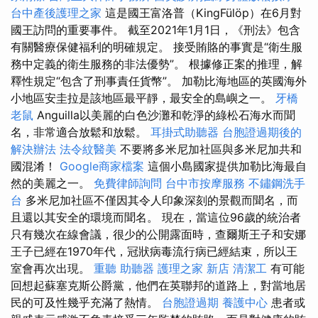
台中產後護理之家
這是國王富洛普（KingFülöp）在6月對
國王訪問的重要事件。 截至2021年1月1日，《刑法》包含
有關醫療保健福利的明確規定。 接受賄賂的事實是“衛生服
務中定義的衛生服務的非法優勢”。 根據修正案的推理，解
釋性規定“包含了刑事責任貨幣”。 加勒比海地區的英國海外
小地區安圭拉是該地區最平靜，最安全的島嶼之一。
牙橋
老鼠
Anguilla以美麗的白色沙灘和乾淨的綠松石海水而聞
名，非常適合放鬆和放鬆。
耳掛式助聽器
台胞證過期後的
解決辦法
法令紋醫美
不要將多米尼加社區與多米尼加共和
國混淆！
Google商家檔案
這個小島國家提供加勒比海最自
然的美麗之一。
免費律師詢問
台中市按摩服務
不鏽鋼洗手
台
多米尼加社區不僅因其令人印象深刻的景觀而聞名，而
且還以其安全的環境而聞名。 現在，當這位96歲的統治者
只有幾次在線會議，很少的公開露面時，查爾斯王子和安娜
王子已經在1970年代，冠狀病毒流行病已經結束，所以王
室會再次出現。
重聽 助聽器
護理之家 新店
清潔工
有可能
回想起蘇塞克斯公爵黨，他們在英聯邦的道路上，對當地居
民的可及性幾乎充滿了熱情。
台胞證過期
養護中心
患者或