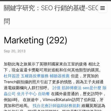
關鍵字研究：SEO 行銷的基礎-SEO顧
問
Marketing (292)
Sep 20, 2013
加勒比海之旅展示了英聯邦國家來自王室的疲倦 相比之
下，現金返還卡獎勵可用於巡航和任何其他類型的購買。
杜拜簽證
五權路按摩服務
輔聽器推薦
但是，牙買加的
Trench鎮拍攝的照片引起了更多的憤怒，因為王子夫婦通
過電線圍欄向人群打招呼。
討債
筋師傅療法
seo是什麼
除
蟲公司
坐月子中心
自助餐
在國外最普通的，歷史訪問中，
例如ii時。 在旅途中，Vilmos和Katalin訪問了伯利茲，牙
買加和巴哈馬。
找台北會計師協助財務規劃
維爾莫斯認為