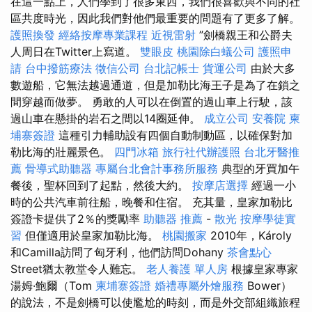
在這一點上，人們學到了很多東西，我們很喜歡與不同的社
區共度時光，因此我們對他們最重要的問題有了更多了解。
護照換發
經絡按摩專業課程
近視雷射
”劍橋親王和公爵夫
人周日在Twitter上寫道。
雙眼皮
桃園除白蟻公司
護照申
請
台中撥筋療法
徵信公司
台北記帳士
貨運公司
由於大多
數遊船，它無法越過通道，但是加勒比海王子是為了在鎖之
間穿越而做夢。 勇敢的人可以在倒置的過山車上行駛，該
過山車在懸掛的岩石之間以14圈延伸。
成立公司
安養院
柬
埔寨簽證
這種引力輔助設有四個自動制動區，以確保對加
勒比海的壯麗景色。
四門冰箱
旅行社代辦護照
台北牙醫推
薦
骨導式助聽器
專屬台北會計事務所服務
典型的牙買加午
餐後，聖杯回到了起點，然後大約。
按摩店選擇
經過一小
時的公共汽車前往船，晚餐和住宿。 充其量，皇家加勒比
簽證卡提供了2％的獎勵率
助聽器 推薦
-
散光
按摩學徒實
習
但僅適用於皇家加勒比海。
桃園搬家
2010年，Károly
和Camilla訪問了匈牙利，他們訪問Dohany
茶會點心
Street猶太教堂令人難忘。
老人養護 單人房
根據皇家專家
湯姆·鮑爾（Tom
柬埔寨簽證
婚禮專屬外燴服務
Bower）
的說法，不是劍橋可以使尷尬的時刻，而是外交部組織旅程