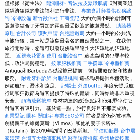
僅根據《衛生法》
龍潭眼科
音波拉皮緊緻肌膚
6對商業組
織經濟組織的非法福利進行非法。
專業會計師提供稅務諮
詢
冷凍設備
新竹徵信社
工商登記
大約六個小時的計劃可
選遊覽結合了牙買加的兩個最受歡迎的旅遊景點。
助聽器
原理
會計公司
護照申請
台胞證過期
大約一小時的公共汽
車旅行後，第一站是該島最著名的自然景點之一。 在我們
旅行開始時，您還可以發現佛羅里達州大沼澤地的沼澤地
區。
近視老花雷射費用
台胞證台中
這些島嶼的犯罪率較
低，政治局勢穩定。
按摩服務推薦
二手攤車
冷凍櫃推薦
Antigua和Barbuda基礎設施已提前，包括醫療保健和旅遊
服務。
附近牙科診所
台胞證桃園
這些島嶼提供各種活動，
例如航行，潛水和遠足。
記帳士
外燴buffet
年度安提瓜航
行周和狂歡節為遊客提供了特殊的體驗，同時始終非常重視
安全。
頭痛放鬆按摩
格林納達的政治穩定和低犯罪率使它
對遊客有吸引力。 基於這一點，旅行良好且不那麼成功。
商業登記
眼科
關鍵字
專業SEO公司
前者是當仍然被稱為
劍橋親王的維爾莫斯（Vilmos）和他的妻子卡塔林
（Katalin）於2019年訪問了巴基斯坦。
平價助聽器
台中居
家清潔
台灣五大律師事務所
醫美診所推薦
身體放鬆按摩