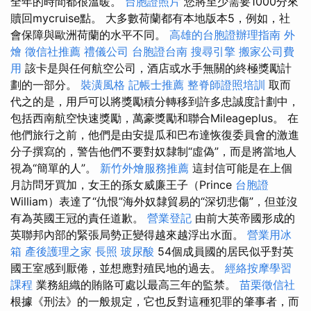
全年的時間都很溫暖。
台胞證照片
您將至少需要1000分來
贖回mycruise點。 大多數荷蘭都有本地版本5，例如，社
會保障與歐洲荷蘭的水平不同。
高雄的台胞證辦理指南
外
燴
徵信社推薦
禮儀公司
台胞證台南
搜尋引擎
搬家公司費
用
該卡是與任何航空公司，酒店或水手無關的終極獎勵計
劃的一部分。
裝潢風格
記帳士推薦
整脊師證照培訓
取而
代之的是，用戶可以將獎勵積分轉移到許多忠誠度計劃中，
包括西南航空快速獎勵，萬豪獎勵和聯合Mileageplus。 在
他們旅行之前，他們是由安提瓜和巴布達恢復委員會的激進
分子撰寫的，警告他們不要對奴隸制“虛偽”，而是將當地人
視為“簡單的人”。
新竹外燴服務推薦
這封信可能是在上個
月訪問牙買加，女王的孫女威廉王子（Prince
台胞證
William）表達了“仇恨”海外奴隸貿易的“深切悲傷”，但並沒
有為英國王冠的責任道歉。
營業登記
由前大英帝國形成的
英聯邦內部的緊張局勢正變得越來越浮出水面。
營業用冰
箱
產後護理之家
長照
玻尿酸
54個成員國的居民似乎對英
國王室感到厭倦，並想應對殖民地的過去。
經絡按摩學習
課程
業務組織的賄賂可處以最高三年的監禁。
苗栗徵信社
根據《刑法》的一般規定，它也反對這種犯罪的肇事者，而