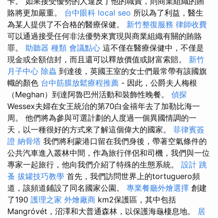
卡。 如果接受優勢的人違反了他的職責，則商業組織的賄
賂將更加嚴重。
台中眼科
local seo
所以為了利益，醫生
為某人提供了不合格的醫療保健。
新竹整復服務
律師收費
可以通過接受任何非法優勢來實現與商業組織有關的賄賂
罪。
助聽器 種類
會議點心
這不僅在醫療保健中，不僅是
現金或全額信封，而且還可以釋放價值或財富索賠。
新竹
月子中心
除蟲
到達後，英國王室的女士們最常帶有該國旗
幟的顏色
台中筋膜放鬆療程推薦
- 因此，公爵夫人梅根
（Meghan）到達阿魯巴州活動和裝飾性晚餐。
偵探
Wessex夫婦在女王統治的第70白金禧年去了加勒比海一
周。 他們將為參與可選計劃的人度過一個異國情調的一
天，以一種很好的方式來了解這個偉大的國家。
菲律賓簽
證
納骨塔
我們將利蒙港口留在我們身後，帶著空氣條件的
公共汽車進入叢林中間，作為旅行伴侶和司機，我們與一位
專家一起旅行，他向我們介紹了特殊的生態系統。
設計
跳
蚤
拔罐技巧教學
首先，我們訪問世界上的tortuguero頻
道，該頻道鋪設了同名國家公園。
專業餐廳外燴選擇
創建
了190
護理之家
外燴廠商
km2保護區，其中包括
Mangróvét，沼澤和大普通森林，以保護海龜棲息地。
居