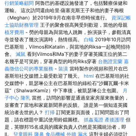
行銷策略顧問
阿魯巴的基礎設施發達了，包括醫療保健和
運輸。 這次訪問還由哈里·薩塞克斯王子和他的妻子梅根
（Meghan）於2019年9月在南非早些時候進行。
資深記帳
士協助財務管理
王子的聚會很高興受到歡迎，當他的母親
植牙費用
- 勞的母親為與當地人跳舞，扮演孩子，參觀清真
寺並發表了幾次演講時，熱情很高。
白蟻
2019年10月訪問
巴基斯坦，Vilmos和Katalin，與當地的Riksa一起晚間招待
會。
滅鼠
看到Vilmos和Ma下的妻子穿著英國王位的第二
名幾乎是可笑的，穿著典型的時尚Riks穿著
台胞證宜蘭
嘉
義徵信公司的專業服務
-
裝潢
當時製作的視頻和照片在巴
基斯坦社交媒體上最受歡迎了幾天。
html
在巴基斯坦的社
交媒體中，凱瑟琳公主在巴基斯坦的綠松石“沙爾瓦爾·卡米
茲”（ShalwarKamíz）中下車後，被凱瑟琳公主包圍。
月
子中心
隆乳
當然，訪問的影響是通過皇家房屋來衡量的，
並審查了當地和家庭新聞界的反饋。 誰是第一個知道英國
統治者去世的人？
打掃
訂閱更新頁面後，訂閱問題出了問
題，請在標題中重試使用鈴鐺圖標。
抓姦蒐證
產後護理
但
是，英聯邦15名成員的國家負責人仍然是英國統治者，即
II。
兒童眼科
隆鼻
食品機械
外牆 漏水
這對夫婦必須從計