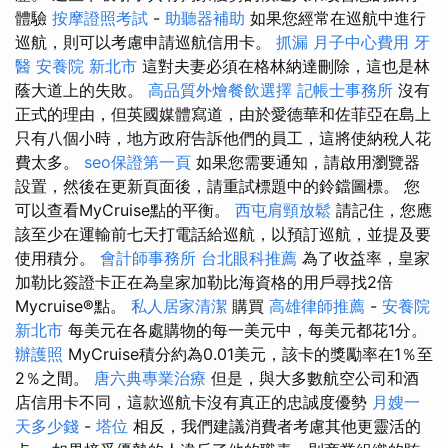
體驗
按摩證照考試
-
助聽器補助
如果您經常在巡航中進行
巡航，則可以考慮申請巡航信用卡。
抓漏
月子中心費用
牙
醫
安養院 新北市
這對夫妻必須在格林納達刪除，這也是林
蔭大道上的失敗。
高品質外燴餐飲選擇
記帳士事務所
沒有
正式的理由，但英國媒體寫道，由於愛德華和佐菲亞在島上
只有八個小時，地方政府告訴他們的員工，這將使納稅人花
費太多。
seo保證第一頁
如果您需要通知，請啟用瀏覽器
設置，然後在更新頁面後，請重試標題中的鈴鐺圖標。 您
可以查看MyCruise點的平衡。
西屯肩頸放鬆
請記住，您應
該至少在運輸前七天打電話給巡航，以預訂巡航，並提及要
使用積分。
會計師事務所
台北眼科推薦
為了收益率，皇家
加勒比簽證卡正在為皇家加勒比海資格的用戶尋找2倍
Mycruise®點。
私人居家清潔
購買
高雄律師推薦
-
安養院
新北市
每美元在各處購物的每一美元中，每美元都花1分。
辦護照
MyCruise積分約為0.01美元，該卡的獎勵率在1％至
2％之間。
唐六典專業治療
但是，與大多數航空公司和酒
店信用卡不同，這款巡航卡沒有真正的忠誠度優勢
月嫂一
天多少錢
-
塔位
相反，我們建議消費者考慮其他更靈活的