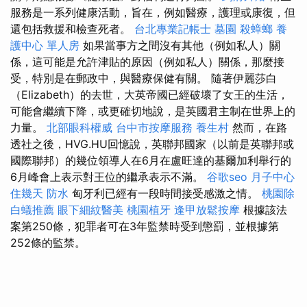
服務是一系列健康活動，旨在，例如醫療，護理或康復，但
還包括救援和檢查死者。
台北專業記帳士
墓園
殺蟑螂
養
護中心 單人房
如果當事方之間沒有其他（例如私人）關
係，這可能是允許津貼的原因（例如私人）關係，那麼接
受，特別是在郵政中，與醫療保健有關。 隨著伊麗莎白
（Elizabeth）的去世，大英帝國已經破壞了女王的生活，
可能會繼續下降，或更確切地說，是英國君主制在世界上的
力量。
北部眼科權威
台中市按摩服務
養生村
然而，在路
透社之後，HVG.HU回憶說，英聯邦國家（以前是英聯邦或
國際聯邦）的幾位領導人在6月在盧旺達的基爾加利舉行的
6月峰會上表示對王位的繼承表示不滿。
谷歌seo
月子中心
住幾天
防水
匈牙利已經有一段時間接受感激之情。
桃園除
白蟻推薦
眼下細紋醫美
桃園植牙
逢甲放鬆按摩
根據該法
案第250條，犯罪者可在3年監禁時受到懲罰，並根據第
252條的監禁。