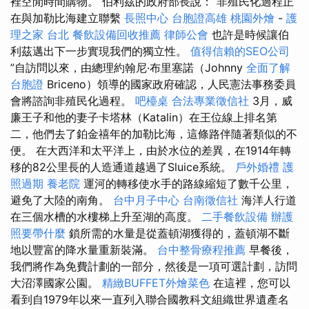
裡空閒時間購物。 伯利茲的政府部長說：“非殖民化過程正
在與加勒比海建立聯繫
長照中心
台胞證高雄
桃園外燴
-
護
理之家 台北
餐飲設備回收推薦
律師公會
也許是時候讓伯
利茲邁出下一步實現我們的獨立性。
值得信賴的SEO公司
”自訪問以來，由總理約翰尼·布里塞諾（Johnny
全面了解
台胞證
Briceno）領導的國家政府確認，人民憲法事務委員
會將諮詢非殖民化過程。
吧檯桌
合法專業徵信社
3月，威
廉王子和他的妻子卡塔林（Katalin）在王位線上排名第
二，他們去了鉑金禧年的加勒比海，這條路伴隨著類似的不
便。 在大西洋和太平洋上，由於水位的差異，在1914年轉
移的82公里長的人造通道越過了Sluice系統。
戶外婚禮
護
照過期
養老院
運河的轉移使水手的路線縮短了數千公里，
避免了大陸的南角。
台中月子中心
台南徵信社
海洋人行道
在三個水槽的水樓梯上升至湖的高度。
二手餐飲設備
辦護
照要帶什麼
鎖所需的水量是從蓋頓湖獲得的，蓋頓湖不斷
地以豐富的降水量重新裝滿。
台中整骨療程推薦
早餐後，
我們將作為免費計劃的一部分，然後是一項可選計劃，訪問
大沼澤國家公園。
精緻BUFFET外燴菜色
在這裡，您可以
看到自1979年以來一直列入聯合國教科文組織世界遺產名