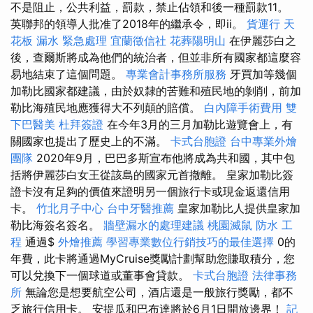
不是阻止，公共利益，罰款，禁止佔領和後一種罰款11。
英聯邦的領導人批准了2018年的繼承令，即ii。
貨運行
天
花板 漏水 緊急處理
宜蘭徵信社
花葬陽明山
在伊麗莎白之
後，查爾斯將成為他們的統治者，但並非所有國家都這麼容
易地結束了這個問題。
專業會計事務所服務
牙買加等幾個
加勒比國家都建議，由於奴隸的苦難和殖民地的剝削，前加
勒比海殖民地應獲得大不列顛的賠償。
白內障手術費用
雙
下巴醫美
杜拜簽證
在今年3月的三月加勒比遊覽會上，有
關國家也提出了歷史上的不滿。
卡式台胞證
台中專業外燴
團隊
2020年9月，巴巴多斯宣布他將成為共和國，其中包
括將伊麗莎白女王從該島的國家元首撤離。 皇家加勒比簽
證卡沒有足夠的價值來證明另一個旅行卡或現金返還信用
卡。
竹北月子中心
台中牙醫推薦
皇家加勒比人提供皇家加
勒比海簽名簽名。
牆壁漏水的處理建議
桃園滅鼠
防水 工
程
通過$
外燴推薦
學習專業數位行銷技巧的最佳選擇
0的
年費，此卡將通過MyCruise獎勵計劃幫助您賺取積分，您
可以兌換下一個球道或董事會貸款。
卡式台胞證
法律事務
所
無論您是想要航空公司，酒店還是一般旅行獎勵，都不
乏旅行信用卡。 安提瓜和巴布達將於6月1日開放邊界！
記