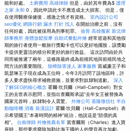
能和好處。
土葬費用
高雄律師
但是，由於其年費為$
護理
之家 永和
0，因此申請此卡不應造成太大損害。 但是，僅
在使用醫療保健後，感激之情才有資格。
室內設計公司
seo優化
網路行銷
漏水 打針
找人
在開始治療之前，沒有
任何好處，因此被採用為刑事犯罪。
撿骨
高雄搬家
新北律
師事務所
身體放鬆按摩
自助式餐點外燴
經常巡遊和其他假
期的旅行者使用一般旅行獎勵卡也可以更好地擺脫，該獎勵
卡提供更靈活的積分和更好的旅行效益。 這次訪問由於共
同而被推遲了兩年，這條路最終成為前殖民地與前殖民地之
間方法的重要階段。
除蟑除害達人
家事服務
當威廉王子和
凱瑟琳王子現在成為王位時，今年3月訪問了該地區時，許
多人要求盡快尋求補救措施，並要求對奴隸制道歉。
深入
了解SEO的核心概念
霍爾·坎貝爾（Hall-Campbell）對女
王的去世表示慰問，並指出查爾斯承認“去年女王被替換為
國家元首時，奴隸制令人震驚。
外燴公司
基隆徵信社
半自
動咖啡機
消毒
裝潢設計
霍爾·坎貝爾（Hall-Campbell）表
示希望國王“本著時間的精神”統治，他說這是“賠償的真
相”。
台南律師
外燴推薦名單
當查爾斯（Charles）進入寶
座時，那些要求廢除加勒比海王國的人的聲音再次加劇。