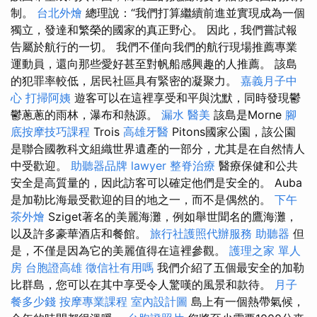
制。
台北外燴
總理說：“我們打算繼續前進並實現成為一個
獨立，發達和繁榮的國家的真正野心。 因此，我們嘗試報
告屬於航行的一切。 我們不僅向我們的航行現場推薦專業
運動員，還向那些愛好甚至對帆船感興趣的人推薦。 該島
的犯罪率較低，居民社區具有緊密的凝聚力。
嘉義月子中
心
打掃阿姨
遊客可以在這裡享受和平與沈默，同時發現鬱
鬱蔥蔥的雨林，瀑布和熱源。
漏水
醫美
該島是Morne
腳
底按摩技巧課程
Trois
高雄牙醫
Pitons國家公園，該公園
是聯合國教科文組織世界遺產的一部分，尤其是在自然情人
中受歡迎。
助聽器品牌
lawyer
整脊治療
醫療保健和公共
安全是高質量的，因此訪客可以確定他們是安全的。 Auba
是加勒比海最受歡迎的目的地之一，而不是偶然的。
下午
茶外燴
Sziget著名的美麗海灘，例如舉世聞名的鷹海灘，
以及許多豪華酒店和餐館。
旅行社護照代辦服務
助聽器
但
是，不僅是因為它的美麗值得在這裡參觀。
護理之家 單人
房
台胞證高雄
徵信社有用嗎
我們介紹了五個最安全的加勒
比群島，您可以在其中享受令人驚嘆的風景和款待。
月子
餐多少錢
按摩專業課程
室內設計圖
島上有一個熱帶氣候，