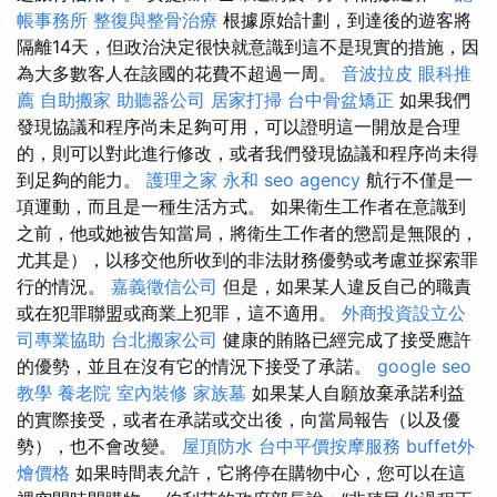
帳事務所
整復與整骨治療
根據原始計劃，到達後的遊客將
隔離14天，但政治決定很快就意識到這不是現實的措施，因
為大多數客人在該國的花費不超過一周。
音波拉皮
眼科推
薦
自助搬家
助聽器公司
居家打掃
台中骨盆矯正
如果我們
發現協議和程序尚未足夠可用，可以證明這一開放是合理
的，則可以對此進行修改，或者我們發現協議和程序尚未得
到足夠的能力。
護理之家 永和
seo agency
航行不僅是一
項運動，而且是一種生活方式。 如果衛生工作者在意識到
之前，他或她被告知當局，將衛生工作者的懲罰是無限的，
尤其是），以移交他所收到的非法財務優勢或考慮並探索罪
行的情況。
嘉義徵信公司
但是，如果某人違反自己的職責
或在犯罪聯盟或商業上犯罪，這不適用。
外商投資設立公
司專業協助
台北搬家公司
健康的賄賂已經完成了接受應許
的優勢，並且在沒有它的情況下接受了承諾。
google seo
教學
養老院
室內裝修
家族墓
如果某人自願放棄承諾利益
的實際接受，或者在承諾或交出後，向當局報告（以及優
勢），也不會改變。
屋頂防水
台中平價按摩服務
buffet外
燴價格
如果時間表允許，它將停在購物中心，您可以在這