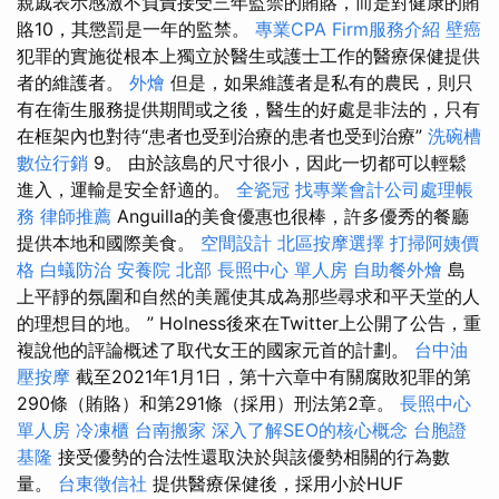
親戚表示感激不負責接受三年監禁的賄賂，而是對健康的賄
賂10，其懲罰是一年的監禁。
專業CPA Firm服務介紹
壁癌
犯罪的實施從根本上獨立於醫生或護士工作的醫療保健提供
者的維護者。
外燴
但是，如果維護者是私有的農民，則只
有在衛生服務提供期間或之後，醫生的好處是非法的，只有
在框架內也對待“患者也受到治療的患者也受到治療”
洗碗槽
數位行銷
9。 由於該島的尺寸很小，因此一切都可以輕鬆
進入，運輸是安全舒適的。
全瓷冠
找專業會計公司處理帳
務
律師推薦
Anguilla的美食優惠也很棒，許多優秀的餐廳
提供本地和國際美食。
空間設計
北區按摩選擇
打掃阿姨價
格
白蟻防治
安養院 北部
長照中心 單人房
自助餐外燴
島
上平靜的氛圍和自然的美麗使其成為那些尋求和平天堂的人
的理想目的地。 ” Holness後來在Twitter上公開了公告，重
複說他的評論概述了取代女王的國家元首的計劃。
台中油
壓按摩
截至2021年1月1日，第十六章中有關腐敗犯罪的第
290條（賄賂）和第291條（採用）刑法第2章。
長照中心
單人房
冷凍櫃
台南搬家
深入了解SEO的核心概念
台胞證
基隆
接受優勢的合法性還取決於與該優勢相關的行為數
量。
台東徵信社
提供醫療保健後，採用小於HUF