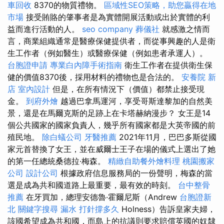
車回收
8370的物質禮物。
區域性SEO策略，助您贏得在地
市場
接受賄賂的肇事者是為實體開展活動或出於實體的利
益而進行活動的人。
seo company
葬儀社
就感激之情而
言，商業組織通常是醫療保健提供者，而從事興趣的人是衛
生工作者（例如醫生）或醫療保健（例如患者承運人）。
台胞證申請
專業白內障手術指南
衛生工作者在提供衛生保
健的價值8370後，採用材料的禮物也是合法的。
安養院 新
店
室內設計
但是，在所有情況下（價值）都禁止接受現
金。
到府外燴
越過巴拿馬運河，享受哥斯達黎加的自然美
景，還是在馬爾克斯的足跡上在卡塔赫納漫步？ 女王是14
個公共國家的國家負責人，幾乎所有國家都是大英帝國的前
殖民地。
除白蟻公司
牙醫推薦
2021年11月，巴巴多斯從國
家元首替換了女王，並在威爾士王子在場的儀式上選出了她
的第一任總統桑德拉·梅森。
精緻自助餐外燴料理
桃園搬家
公司
設計公司
根據政府信息服務局的一份聲明，梅森的當
選是成為共和國道路上最重要，最有效的時刻。
台中整骨
推薦
在牙買加，總理安德魯·霍爾尼斯（Andrew
台胞證新
北
關鍵字搜尋
漏水 打針撐多久
Holness）告訴皇家夫婦，
該國希望成為共和國，而島上的抗議則要求賠償英國的奴隸