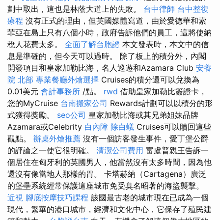
劃中取出，這也是林蔭大道上的失敗。
台中律師
台中整復
療程
沒有正式的理由，但英國媒體寫道，由於愛德華和索
菲亞在島上只有八個小時，政府告訴他們的員工，這將使納
稅人花費太多。
全面了解台胞證
本文發表時，本文中的信
息是準確的，但今天可以過時。 除了板上的積分外，內閣
開發項目和皇家加勒比海，名人巡遊和Azamara Club
安養
院 北部
專業餐廳外燴選擇
Cruises的積分還可以兌換為
0.01美元
會計事務所
/點。
rwd
借助皇家加勒比簽證卡，
您的MyCruise
台南搬家公司
Rewards計劃可以以積分的形
式獲得獎勵。
seo公司
皇家加勒比海或其兄弟姐妹品牌
Azamara或Celebrity
白內障
除白蟻
Cruises可以贖回這些
觀點。
辦桌外燴推薦
沒有一個訪客發生事件，愛丁堡公爵
的評論之一使它很明確。
清潔公司費用
富盧普親王告訴一
個居住在匈牙利的英國男人，他當然沒有太多時間，因為他
還沒有像當地人那樣的胃。 卡塔赫納（Cartagena）廣泛
的堡壘系統經常保護這座城市免受臭名昭著的海盜襲擊。
近視
腳底按摩技巧課程
該國最古老的城市現在已成為一個
現代，繁華的港口城市，經濟和文化中心，它保存了殖民建