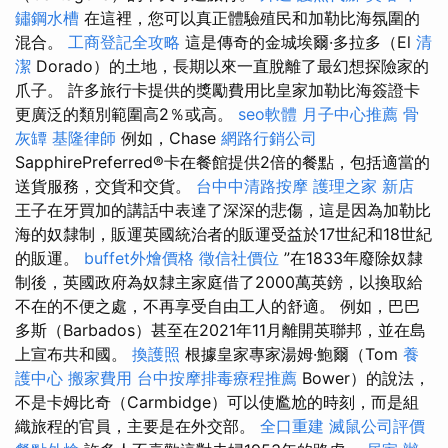
鏽鋼水槽
在這裡，您可以真正體驗殖民和加勒比海氛圍的
混合。
工商登記全攻略
這是傳奇的金城埃爾·多拉多（El
清
潔
Dorado）的土地，長期以來一直脫離了最幻想探險家的
爪子。 許多旅行卡提供的獎勵費用比皇家加勒比海簽證卡
更廣泛的類別範圍高2％或高。
seo軟體
月子中心推薦
骨
灰罈
基隆律師
例如，Chase
網路行銷公司
SapphirePreferred®卡在餐館提供2倍的餐點，包括適當的
送貨服務，交貨和交貨。
台中中清路按摩
護理之家 新店
王子在牙買加的講話中表達了深深的悲傷，這是因為加勒比
海的奴隸制，販運英國統治者的販運受益於17世紀和18世紀
的販運。
buffet外燴價格
徵信社價位
”在1833年廢除奴隸
制後，英國政府為奴隸主家庭借了2000萬英鎊，以換取給
不在的不便之處，不再享受自由工人的舒適。 例如，巴巴
多斯（Barbados）甚至在2021年11月離開英聯邦，並在島
上宣布共和國。
換護照
根據皇家專家湯姆·鮑爾（Tom
養
護中心
搬家費用
台中按摩排毒療程推薦
Bower）的說法，
不是卡姆比奇（Carmbidge）可以使尷尬的時刻，而是組
織旅程的官員，主要是在外交部。
全口重建
滅鼠公司評價