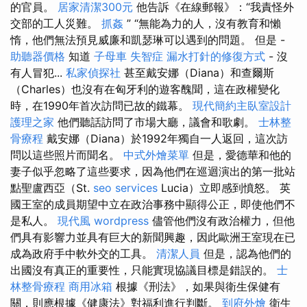
的官員。
居家清潔300元
他告訴《在線郵報》：“我責怪外
交部的工人災難。
抓姦
” “無能為力的人，沒有教育和懶
惰，他們無法預見威廉和凱瑟琳可以遇到的問題。 但是 -
助聽器價格
知道
子母車
失智症
漏水打針的修復方式
- 沒
有人冒犯...
私家偵探社
甚至戴安娜（Diana）和查爾斯
（Charles）也沒有在匈牙利的遊客醜聞，這在政權變化
時，在1990年首次訪問已故的鐵幕。
現代簡約主臥室設計
護理之家
他們聽話訪問了市場大廳，議會和歌劇。
士林整
骨療程
戴安娜（Diana）於1992年獨自一人返回，這次訪
問以這些照片而聞名。
中式外燴菜單
但是，愛德華和他的
妻子似乎忽略了這些要求，因為他們在巡迴演出的第一批站
點聖盧西亞（St.
seo services
Lucia）立即感到憤怒。 英
國王室的成員期望中立在政治事務中顯得公正，即使他們不
是私人。
現代風
wordpress
儘管他們沒有政治權力，但他
們具有影響力並具有巨大的新聞興趣，因此歐洲王室現在已
成為政府手中軟外交的工具。
清潔人員
但是，認為他們的
出國沒有真正的重要性，只能實現協議目標是錯誤的。
士
林整骨療程
商用冰箱
根據《刑法》，如果與衛生保健有
關，則應根據《健康法》對福利進行判斷。
到府外燴
衛生