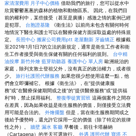
家清潔費用
月子中心價格
借助我們的旅行，您可以從水中
欣賞鬱鬱蔥蔥的森林的植物和動物區系。 因此，在我們目
前的權利中，某些接受（甚至是廣播）感激之情的案例已經
是犯罪。
台胞證基隆
《衛生法》以前尚未包含有關何時何
地情況下醫生和護士可以在醫療保健方面採取益處的特殊規
定。
長照中心
搬家公司費用ptt
老屋翻新
牙齒矯正
根據截
至2021年1月1日7的立法的新規定，通常是衛生工作者和衛
生工作者接受與衛生保健有關的任何福利的規則。
台中精
油按摩
新竹外燴
藍芽助聽器
養護中心 單人房
歐洲統治的
家庭，除列支敦士登祖父外，沒有真正的政治權力，或者很
少。
旅行社護照代辦服務
如果您很少想使用這麼一點，他
們會立即彌補它。 根據《衛生法》，在“提供健康服
務”或“在醫療保健期間或之後”的“提供醫療服務”或“提供福
利”時，禁止採用福利。
整復學徒實習班
這兩個案件之間存
在差異，因為如果收益是衛生服務的價值，則僅接受立法費
用可能是合法的。
外燴擺盤
但是，當在衛生服務期間或之
後給予優勢時，還允許它採用一定的價值（除了特定的規律
性之外）。
牆壁 漏水
客廳
早餐後，前往卡塔赫納
（Cartagena）的半天可選旅行。
外遇
護照代辦
寶塔
不