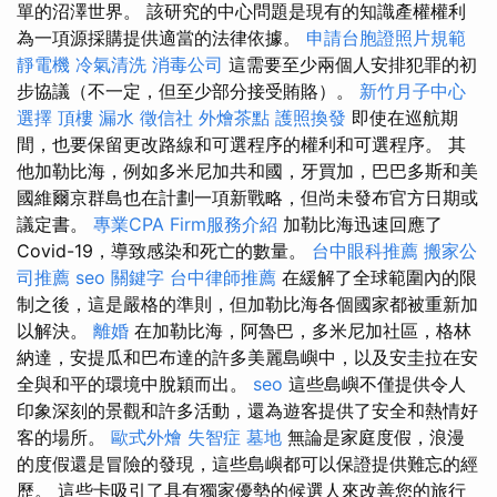
單的沼澤世界。 該研究的中心問題是現有的知識產權權利
為一項源採購提供適當的法律依據。
申請台胞證照片規範
靜電機
冷氣清洗
消毒公司
這需要至少兩個人安排犯罪的初
步協議（不一定，但至少部分接受賄賂）。
新竹月子中心
選擇
頂樓 漏水
徵信社
外燴茶點
護照換發
即使在巡航期
間，也要保留更改路線和可選程序的權利和可選程序。 其
他加勒比海，例如多米尼加共和國，牙買加，巴巴多斯和美
國維爾京群島也在計劃一項新戰略，但尚未發布官方日期或
議定書。
專業CPA Firm服務介紹
加勒比海迅速回應了
Covid-19，導致感染和死亡的數量。
台中眼科推薦
搬家公
司推薦
seo 關鍵字
台中律師推薦
在緩解了全球範圍內的限
制之後，這是嚴格的準則，但加勒比海各個國家都被重新加
以解決。
離婚
在加勒比海，阿魯巴，多米尼加社區，格林
納達，安提瓜和巴布達的許多美麗島嶼中，以及安圭拉在安
全與和平的環境中脫穎而出。
seo
這些島嶼不僅提供令人
印象深刻的景觀和許多活動，還為遊客提供了安全和熱情好
客的場所。
歐式外燴
失智症
墓地
無論是家庭度假，浪漫
的度假還是冒險的發現，這些島嶼都可以保證提供難忘的經
歷。 這些卡吸引了具有獨家優勢的候選人來改善您的旅行