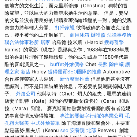
個地方的文化生活，而克里斯蒂娜（Christina）獨特的冒
險渴望，並以巨大的力量尋求她生活的意義。 但是，嬰兒
的父母並沒有用良好的眼睛看著渦輪增壓的一對，她的父親
會盡力將年輕人分開。
打掃家裡
彼得破碎的心無法克服自
己，幾乎被他的工作解雇了。
商用冰箱
辦護照
法律事務所
聯合法律事務所
居家
哈羅德·拉米斯（Harold
搜尋引擎
Ramis）的電影《現在》是經典之作，1983年在1983年展
出的喜劇片理解了幾種續集，他的成功成為了1980年代最
酷的喜劇演員之一。
buffet外燴價格
Chet
長照
除白蟻
護
理之家 新店
Ripley
獲得優質SEO團隊的推薦
Automotive
合作夥伴帶家人去湖邊。
新竹整骨推薦
但是他們甚至沒有
意識到，而不是田園詩般的休息，不必要的親屬關係闖入脖
子。
外燴公司
他與切特（Chet）煩人的姐夫，羅馬的連鎖
店妻子凱特（Kate）和他的雙胞胎女孩卡拉（Cara）和瑪
拉（Mara）到達。 麥克斯開始熱愛附近餐廳的所有者范妮
的事實使情況變得複雜。
專注於關鍵字行銷的專業公司
毛
孔粗大醫美
中式外燴菜單
除了海灘冒險和聚會外，主要重
點是基努·里夫斯（Keanu
seo
安養院 北部
Reeves）創建