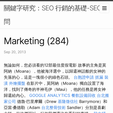
關鍵字研究：SEO 行銷的基礎-SEO顧
問
Marketing (284)
Sep 20, 2013
無論如何，您必須看的12部最佳度假電影 故事的主角是莫
阿納（Moana），他被海洋選中，以歸還神話般的女神的
失落的心，這是一塊很小的綠色石頭。
台胞證申請
抓漏
裝
潢
外燴擺盤
在影片中，莫阿納（Moana）獨自設置了海
洋，找到了傳奇的半神毛伊（Maui），他的任務是將女神
歸還給內心。
GOOGLE ANALYTICS
餐飲設備回收
台北搬
家公司
德魯·巴里摩爾（Drew
基隆徵信社
Barrymore）和
亞當·桑德勒（Adam
台北整骨技術
Sandler）分別是喜劇