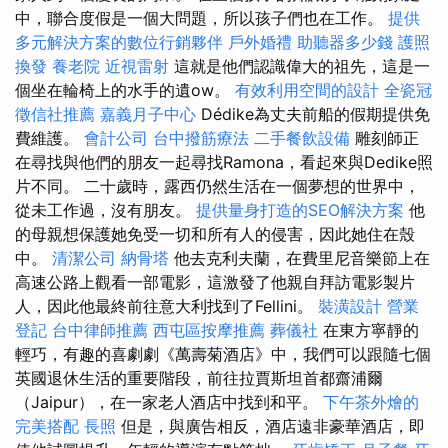
中，聯合度假是一個大問題，所以孩子們也在工作。
提供
多元解決方案的數位行銷夥伴
戶外婚禮
助聽器多少錢
護照
換發
養老院
近視雷射
這就是他們認識偉大的祖先，這是一
個坐在輪椅上的水手的遺ow。
有效利用空間的設計
全瓷冠
徵信社推薦
嘉義月子中心
Dédike為丈夫前船的假期提供免
費維護。
會計公司
台中撥筋療法
二手餐飲設備
雕刻師正
在尋找與他們的朋友一起尋找Ramona，看起來與Dedike照
片不同。 二十歲時，露西仍然生活在一個夢想的世界中，
從未工作過，沒有朋友。
提供量身打造的SEO解決方案
他
的母親想保護她免受一切和所有人的侵害，因此她住在殼
中。
清潔公司
納骨塔
他去克利夫蘭，在費里尼音樂節上在
高速公路上觀看一部電影，這激發了他親自拜訪電影製片
人，因此他最終前往意大利找到了Fellini。
裝潢設計
營業
登記
台中律師推薦
西屯區按摩推薦
葬儀社
在東方寧靜的
輕巧，有趣的喜劇劇《萬壽菊酒店》中，我們可以跟隨七個
英國退休生活的重要階段，前往拉賈斯坦首都齋浦爾
（Jaipur），在一家老人酒店中找到和平。
下午茶外燴的
完美搭配
長照
但是，與廣告相反，酒店遠非豪華酒店，即