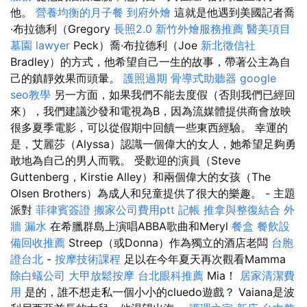
他。
營養均衡的月子餐
到府外燴
這就是他遇到美國記者喬
·布拉德利（Gregory
長照2.0
新竹外燴服務推薦
醫美項目
墓園
lawyer
Peck）喬·布拉德利（Joe
新北徵信社
Bradley）的方式，他希望自己一生的故事，帶著公主為自
己的鎮靜效果而頭暈。
護照過期
骨導式助聽器
google
seo教學
另一方面，如果我們不能去度假（否則我們已經回
來），我們建議沙發和電視為B，因為流媒體提供商會放映
很多夏季電影，可以從假期中回饋一些東西經驗。 幸運的
是，艾麗莎（Alyssa）認識一個偉大的女人，她希望足夠勇
敢地為自己的男人而戰。 受歡迎的演員（Steve
Guttenberg，Kirstie Alley）和兩個偉大的女孩（The
Olsen Brothers）為成人和兒童提供了很大的樂趣。 - 主題
派對
菲律賓簽證
搬家公司費用ptt
記帳
推拿與整復結合
外
牆 漏水
在希臘群島上演唱ABBA歌曲和Meryl
餐盒
餐飲設
備回收推薦
Streep（或Donna）作為獨立的酒店老闆
台胞
證台北
-
按摩技術課程
足以在今年夏天再次觀看Mamma
除白蟻公司
大甲放鬆按摩
台北眼科推薦
Mia！
居家清潔費
用
是的，誰不想走私一個小小的cluedo遊戲？ Vaiana是波