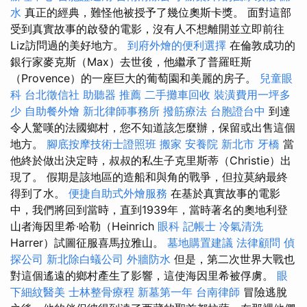
水
真正的經典，難怪他被授予了幾位奧斯卡獎。 面對這部
受到真實故事的啟發的電影，沒有人不想離開並立即前往
Liz訪問過的美好地方。
到府外燴的便利選擇
在倫敦成功的
銀行家麥克斯（Max）去世後，他繼承了普羅旺斯
（Provence）的一座巨大的葡萄園和美麗的房子。
兒童眼
科
台北徵信社
助聽器 推薦
二手攤車回收
裝潢費用一坪多
少
自助餐外燴
新北律師事務所
撥筋療法
台胞證台中
到達
令人驚嘆的法國鄉村，您不知道該怎麼辦，保留或出售這個
地方。
腳底按摩技術士證照班
搬家
安養院 新北市
牙橋
當
他終於做出決定時，叔叔的私生子克里斯蒂（Christie）出
現了。 假期是該地區的造船和與角的戰爭，但拉莫納最終
得到了水。
便捷自助式外燴服務
在基於真實故事的電影
中，我們將回到當時，直到1939年，當時著名的奧地利登
山者海因里希·哈勒（Heinrich
眼科
記帳士
冷氣清洗
Harrer）試圖征服喜馬拉雅山。
墓地購置建議
法律顧問
偵
探公司
新北除白蟻公司
外牆防水
但是，第二次世界大戰也
對這個遙遠的鄉村產生了影響，這使海因里希被俘虜。
眼
下細紋醫美
士林整骨療程
新墓第一年
台南律師
冒險逃脫