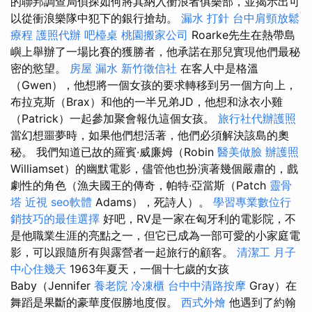
的聯邦調查局偵探如何將其納入衝浪者俱樂部，並揭示出可
以從衝浪樂隊中犯下的銀行搶劫。
漏水 打針
台中肩頸放鬆
療程
護照代辦
吧檯桌
桃園搬家公司
Roarke先生在熱帶島
嶼上舉辦了一場比賽的獲勝者，他承諾在那兒實現他們最秘
密的慾望。
房屋 漏水
新竹徵信社
在客人中是格溫
（Gwen），他想將一個女孩的要求轉移到另一個方向上，
布拉克斯（Brax）和他的一半兄弟JD，他想和泳衣小雞
（Patrick）一起參加聚會報仇這個女孩。
旅行社代辦護照
當幻想噩夢時，如果他們想活著，他們必須解決該島的奧
秘。 我們知道已故的羅賓·威廉姆（Robin
醫美做臉
辦護照
Williamset）的幽默電影，儘管他也扮演著幾個嚴肅的，戲
劇性的角色（漁夫國王的傳奇，帕特·亞當斯（Patch
靈骨
塔
近視
seo軟體
Adams），死詩人）。
學習專業數位行
銷技巧的最佳選擇
好吧，RV是一家在匈牙利的電影院，不
是他職業生涯的亮點之一，但它已成為一部可愛的小家庭電
影，可以跟隨所有與露營者一起旅行的顧客。
清潔工
月子
中心住幾天
1963年夏天，一個十七歲的女孩
Baby（Jennifer
養老院
冷凍櫃
台中中清路按摩
Gray）在
舞蹈是果斷的豪華度假勝地度假。
西式外燴
他遇到了約翰