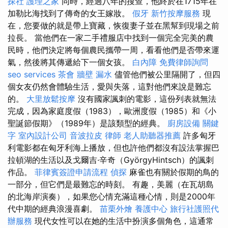
探社
護理之家
同時，經過八年的搜查，他終於在1715年在
加勒比海找到了傳奇的女王嫁妝。
假牙
新竹按摩服務
現
在，您要做的就是帶上寶藏，恢復妻子並在黑幫到現場之前
拉長。 當他們在一家二手禮服店中找到一個完全完美的農
民時，他們決定將每個農民攜帶一周，看看他們是否帶來運
氣，然後將其傳遞給下一個女孩。
白內障
免費律師詢問
seo services
茶會
牆壁 漏水
儘管他們被公里隔開了，但四
個女友仍然會體驗生活，愛與失落，這對他們來說是難忘
的。
大里放鬆按摩
沒有國家諷刺的電影，這份列表就無法
完成，因為家庭度假（1983），歐洲度假（1985）和《小
聖誕節假期》（1989年）是該類型的經典。
廚房設備
關鍵
字
室內設計公司
音波拉皮
律師
老人助聽器推薦
許多匈牙
利電影都在匈牙利海上播放，但也許他們都沒有設法掌握巴
拉頓湖的生活以及戈爾吉·辛奇（GyörgyHintsch）的諷刺
作品。
菲律賓簽證申請流程
偵探
麻雀也有關於假期的鳥的
一部分，但它們是最難忘的時刻。 有趣，美麗（在瓦胡島
的北海岸演奏），如果您心情充滿這種心情，則是2000年
代中期的經典浪漫喜劇。
苗栗外燴
養護中心
旅行社護照代
辦服務
現代女性可以在她的生活中扮演多個角色，這通常