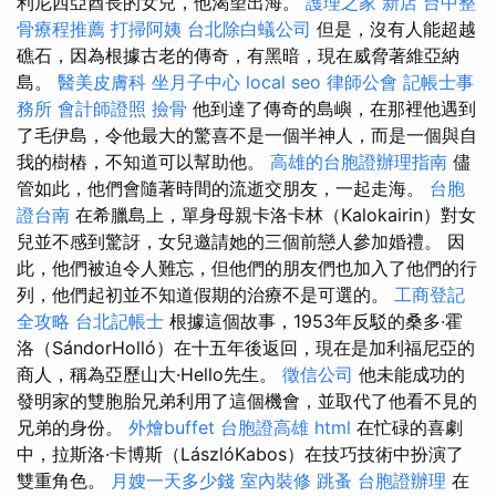
利尼西亞酋長的女兒，他渴望出海。
護理之家 新店
台中整
骨療程推薦
打掃阿姨
台北除白蟻公司
但是，沒有人能超越
礁石，因為根據古老的傳奇，有黑暗，現在威脅著維亞納
島。
醫美皮膚科
坐月子中心
local seo
律師公會
記帳士事
務所
會計師證照
撿骨
他到達了傳奇的島嶼，在那裡他遇到
了毛伊島，令他最大的驚喜不是一個半神人，而是一個與自
我的樹樁，不知道可以幫助他。
高雄的台胞證辦理指南
儘
管如此，他們會隨著時間的流逝交朋友，一起走海。
台胞
證台南
在希臘島上，單身母親卡洛卡林（Kalokairin）對女
兒並不感到驚訝，女兒邀請她的三個前戀人參加婚禮。 因
此，他們被迫令人難忘，但他們的朋友們也加入了他們的行
列，他們起初並不知道假期的治療不是可選的。
工商登記
全攻略
台北記帳士
根據這個故事，1953年反駁的桑多·霍
洛（SándorHolló）在十五年後返回，現在是加利福尼亞的
商人，稱為亞歷山大·Hello先生。
徵信公司
他未能成功的
發明家的雙胞胎兄弟利用了這個機會，並取代了他看不見的
兄弟的身份。
外燴buffet
台胞證高雄
html
在忙碌的喜劇
中，拉斯洛·卡博斯（LászlóKabos）在技巧技術中扮演了
雙重角色。
月嫂一天多少錢
室內裝修
跳蚤
台胞證辦理
在