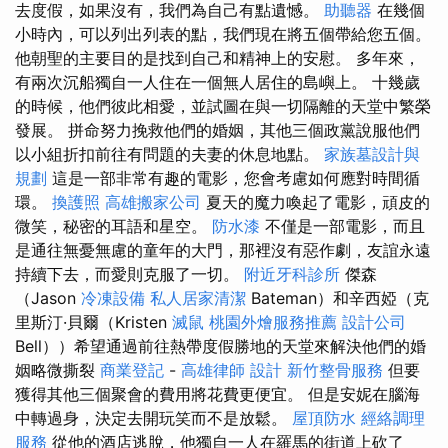
去度假，如果沒有，我們為自己有點遺憾。
助聽器
在幾個
小時內，可以列出列表的點，我們現在將五個帶給您五個。
他朝聖的主要目的是找到自己和精神上的安慰。 多年來，
有兩次沉船獨自一人住在一個​​無人居住的島嶼上。 十幾歲
的時候，他們彼此相愛，並試圖在與一切隔離的天堂中繁榮
發展。 拼命努力挽救他們的婚姻，其他三個政黨說服他們
以小組折扣前往有問題的夫妻的休息地點。
家族墓設計與
規劃
這是一部非常有趣的電影，您會考慮如何應對時間循
環。
換護照
高雄搬家公司
夏天的魔力喚起了電影，頑皮的
微笑，秘密的耳語和星空。
防水漆
不僅是一部電影，而且
是通往無憂無慮的童年的大門，那裡沒有惡作劇，友誼永遠
持續下去，而愛則克服了一切。
附近牙科診所
傑森
（Jason
冷凍設備
私人居家清潔
Bateman）和辛西婭（克
里斯汀·貝爾（Kristen
滅鼠
桃園外燴服務推薦
設計公司
Bell））希望通過前往熱帶度假勝地的天堂來解決他們的婚
姻略微撕裂
商業登記
-
高雄律師
設計
新竹整骨服務
但要
獲得其他三個聚會的費用將花費更便宜。 但是安妮在腦海
中轉過身，決定去開玩笑而不是放鬆。
屋頂防水
經絡調理
服務
從他的酒店逃脫，他獨自一人在羅馬的街道上砍了