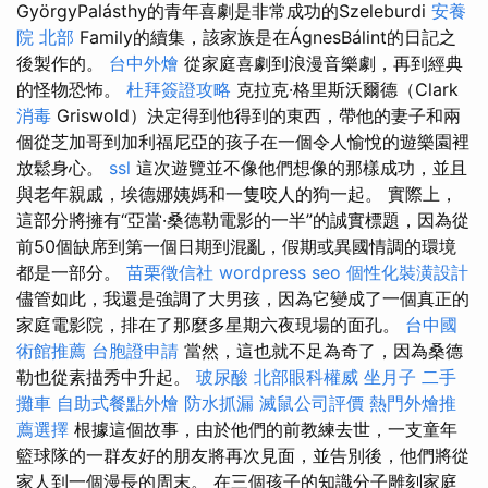
GyörgyPalásthy的青年喜劇是非常成功的Szeleburdi
安養
院 北部
Family的續集，該家族是在ÁgnesBálint的日記之
後製作的。
台中外燴
從家庭喜劇到浪漫音樂劇，再到經典
的怪物恐怖。
杜拜簽證攻略
克拉克·格里斯沃爾德（Clark
消毒
Griswold）決定得到他得到的東西，帶他的妻子和兩
個從芝加哥到加利福尼亞的孩子在一個令人愉悅的遊樂園裡
放鬆身心。
ssl
這次遊覽並不像他們想像的那樣成功，並且
與老年親戚，埃德娜姨媽和一隻咬人的狗一起。 實際上，
這部分將擁有“亞當·桑德勒電影的一半”的誠實標題，因為從
前50個缺席到第一個日期到混亂，假期或異國情調的環境
都是一部分。
苗栗徵信社
wordpress seo
個性化裝潢設計
儘管如此，我還是強調了大男孩，因為它變成了一個真正的
家庭電影院，排在了那麼多星期六夜現場的面孔。
台中國
術館推薦
台胞證申請
當然，這也就不足為奇了，因為桑德
勒也從素描秀中升起。
玻尿酸
北部眼科權威
坐月子
二手
攤車
自助式餐點外燴
防水抓漏
滅鼠公司評價
熱門外燴推
薦選擇
根據這個故事，由於他們的前教練去世，一支童年
籃球隊的一群友好的朋友將再次見面，並告別後，他們將從
家人到一個漫長的周末。 在三個孩子的知識分子雕刻家庭