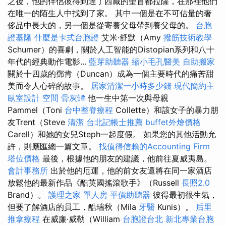
之後，他的伴侶彼得到達了西藏的聖首都拉薩，在那裡他們
在唯一的陌生人中找到了家。 其中一個是在不可估量的奢
侈品中長大的，另一個是從寄養父母帶到養父母的。
台胞
證基隆
什麼是卡式台胞證
艾米·舒默（Amy
撥筋技術教學
Schumer）的喜劇，關於人工智能的Distopian系列和八十
年代的經典動作電影...
藍芽助聽器
縮小毛孔醫美
自助搬家
關於十四歲的鄧肯（Duncan）成為一個主要時代的痛苦甜
美而令人心碎的故事。
居家清潔一小時多少錢
現代簡約主
臥室設計
空間
骨灰罈
他一生中第一次與母親
Pammel（Toni
台中整脊療程
Collette）和該女子的暴力朋
友Trent（Steve
清潔
台北記帳士推薦
buffet外燴價格
Carell）和她的女兒Steph一起度假。 如果您的其他活動允
許，則應匯總一篇文章。
找值得信賴的Accounting Firm
塔位價格
最後，根據他的朋友的建議，他前往夏威夷島。
會計事務所
出於他的厄運，他的前女友還將在同一家酒店
放鬆他的最新作品《酷英國搖滾歌手》（Russell
長照2.0
Brand）。
護理之家 單人房
平價助聽器
彼得最初很生氣，
但要了解酒店的員工，酷瑞秋（Mila
牙醫
Kunis）。
后里
推拿療程
在威廉·威勒（William
台胞證台北
新北專業台胞