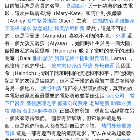
目前被認為是演員的名單。
會議點心
另一部經典的姐夫電
影，這次由瑪麗·凱特（Mary-Kate）和阿什利·奧爾森
（Ashley
台中整骨推薦
Olsen）主演。
白蟻防治
高雄搬家
天花板 漏水 緊急處理
醫美診所推薦
當然，這是不可能
的，但是阿曼達（Amanda）喜歡不可能的事情。
外遇
還
有一個女孩艾麗莎（Alyssa），她同時出生於另一個大陸。
傲慢自私的海因里希（Heinrich）吸引了當時的孩子的達賴
喇嘛（Dalai
眼科診所
資深記帳士協助財務管理
Lama），
他接待了他的學生。
按摩療程介紹
壁癌
外燴佈置
海因里
希（Heinrich）找到了隨著時間的流逝和平和平，而他和駱
駝之間的友誼是編織的，但不受干擾的西藏被中國占領轉變
為另一個地方。
護照申請
這部令人驚嘆的藝術，真實的故
事電影鼓勵甚至最重要的電影勇敢並開始生活
seo公司
-
雙
下巴醫美
產後護理之家
搬家公司費用
老屋翻新
助聽器價
格
離婚
台北律師事務所
正如我們所知，現實生活經常在另
一個國家等待我們。 儘管有所幫助，但它最終還是另一
個，但是他們每個人都會找到自己的幸福。
熱門外燴推薦
選擇
這是一部有趣而有趣的童話電影，可以在成為超級歌