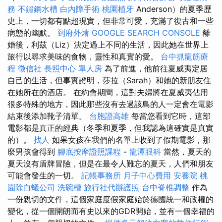
務
不鏽鋼水槽
白內障手術
桃園植牙
Anderson）的夏季歷
史上，一切都有點超現實，但非常可愛，充滿了復古和一些
病態的幽默。
到府外燴
GOOGLE SEARCH CONSOLE
離
婚後，利茲（Liz）決定過上不同的生活，因此她在世界上
旅行以尋求美味的食物，靈性和真實的愛。
台中抓龍筋療
程
徵信社
長照中心 單人房
為了前進，他前往夏威夷定居
自己的生活，但事實證明，莎拉（Sarah）和她的新朋友住
在她所在的酒店。 在約會期間，這對夫婦將在夏威夷佔用
很多特殊的地方，因此那些沒有去過該島的人一定會在電影
結束後添加靴子清單。
台胞證高雄
每當您看到它時，這部
電影都是真正的經典（冬季和夏季，但我認為這確實是真實
的）。
找人
如果女孩在我們的名單上收到了假期電影，那
麼男孩會得到
腳底按摩證照課程
-
龍潭眼科
當然，夏天的
夏天沒有盾牌冒險，但是在最令人難忘的夏天，人們和朋友
可能會發生的一切。
記帳事務所
月子中心費用
安養院
桃
園除白蟻公司
洗碗槽
旅行社代辦護照
台中脊椎調整
作為
一份親切的文件，這個家庭度假家庭始於德國統一和政權的
變化，從一個開朗而有史以來的GDR開始，並有一個幸福的