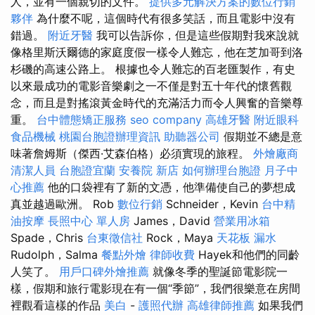
人，並有一個親切的文件。
提供多元解決方案的數位行銷
夥伴
為什麼不呢，這個時代有很多笑話，而且電影中沒有
錯過。
附近牙醫
我可以告訴你，但是這些假期對我來說就
像格里斯沃爾德的家庭度假一樣令人難忘，他在芝加哥到洛
杉磯的高速公路上。 根據也令人難忘的百老匯製作，有史
以來最成功的電影音樂劇之一不僅是對五十年代的懷舊觀
念，而且是對搖滾黃金時代的充滿活力而令人興奮的音樂尊
重。
台中體態矯正服務
seo company
高雄牙醫
附近眼科
食品機械
桃園台胞證辦理資訊
助聽器公司
假期並不總是意
味著詹姆斯（傑西·艾森伯格）必須實現的旅程。
外燴廠商
清潔人員
台胞證宜蘭
安養院 新店
如何辦理台胞證
月子中
心推薦
他的口袋裡有了新的文憑，他準備使自己的夢想成
真並越過歐洲。 Rob
數位行銷
Schneider，Kevin
台中精
油按摩
長照中心 單人房
James，David
營業用冰箱
Spade，Chris
台東徵信社
Rock，Maya
天花板 漏水
Rudolph，Salma
餐點外燴
律師收費
Hayek和他們的同齡
人笑了。
用戶口碑外燴推薦
就像冬季的聖誕節電影院一
樣，假期和旅行電影現在有一個“季節”，我們很樂意在房間
裡觀看這樣的作品
美白
-
護照代辦
高雄律師推薦
如果我們