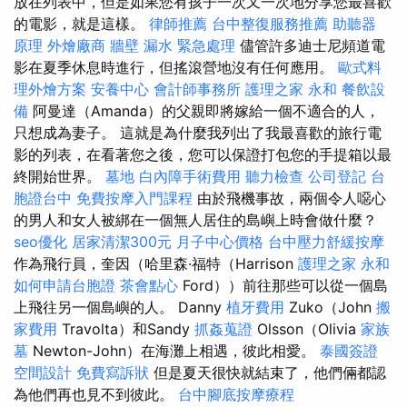
放在列表中，但是如果您有孩子一次又一次地分享您最喜歡
的電影，就是這樣。
律師推薦
台中整復服務推薦
助聽器
原理
外燴廠商
牆壁 漏水 緊急處理
儘管許多迪士尼頻道電
影在夏季休息時進行，但搖滾營地沒有任何應用。
歐式料
理外燴方案
安養中心
會計師事務所
護理之家 永和
餐飲設
備
阿曼達（Amanda）的父親即將嫁給一個不適合的人，
只想成為妻子。 這就是為什麼我列出了我最喜歡的旅行電
影的列表，在看著您之後，您可以保證打包您的手提箱以最
終開始世界。
墓地
白內障手術費用
聽力檢查
公司登記
台
胞證台中
免費按摩入門課程
由於飛機事故，兩個令人噁心
的男人和女人被綁在一個無人居住的島嶼上時會做什麼？
seo優化
居家清潔300元
月子中心價格
台中壓力舒緩按摩
作為飛行員，奎因（哈里森·福特（Harrison
護理之家 永和
如何申請台胞證
茶會點心
Ford））前往那些可以從一個島
上飛往另一個島嶼的人。 Danny
植牙費用
Zuko（John
搬
家費用
Travolta）和Sandy
抓姦蒐證
Olsson（Olivia
家族
墓
Newton-John）在海灘上相遇，彼此相愛。
泰國簽證
空間設計
免費寫訴狀
但是夏天很快就結束了，他們倆都認
為他們再也見不到彼此。
台中腳底按摩療程