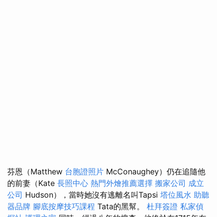
芬恩（Matthew
台胞證照片
McConaughey）仍在追隨他
的前妻（Kate
長照中心
熱門外燴推薦選擇
搬家公司
成立
公司
Hudson），當時她沒有逃離名叫Tapsi
塔位風水
助聽
器品牌
腳底按摩技巧課程
Tata的黑幫。
杜拜簽證
私家偵