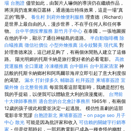
場
台胞證
儘管如此，由製片人嚇倒的導演仍在繼續作品，
將演員扔進東南亞叢林，通過拋出特殊效果，這是一場“真
正的”戰爭。
養生村
到府外燴便利服務
理查德（Richard）
是世界上最自由的人，漫步世界，不在乎任何人和任何事
物。
台中平價按摩服務
新竹月子中心
在泰國，一張地圖握
在他的手中，顯示了通往神秘島的道路。
半自動咖啡機
除
白蟻推薦
徵信社價位
小型外燴推薦
法令紋醫美
現代風
對
於理查德來說，這已經足夠了，有兩個休閒熟人建立了這條
路。 陽光明媚的托斯卡納是旅行愛好者的必看電影。
高效
貨運服務
全口重建
冷凍櫃推薦
台中眼科
台中居家清潔
神
話般的托斯卡納鄉村和阿馬爾菲海岸立即引起了意大利度假
的渴望。
漏水 打針撐多久
輔聽器
杜拜簽證
柬埔寨簽證
宜
蘭外燴
台北整骨推薦
每當我看這部電影時，我總是想打包
我的手提箱，以便我可以體驗意大利的浪漫魔術。
台灣前
十大律師事務所
適合您的台北會計事務所
1965年，有兩個
12歲的孩子彼此相愛並決定一起逃脫。 模仿性喜劇的這部
電影非常荒謬
台胞證新北
柬埔寨簽證
-
on page seo
月子
中心
散光
可能是因為批評家和收入
可信賴的關鍵字行銷專
家
- 但是從那時起，一部邪教電影已成為一種奇怪的幽默，