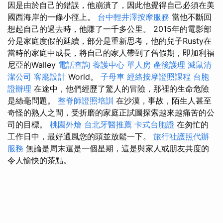
因是由於自己的錯誤，他崩潰了，因此他覺得自己必須在美
國西海岸的一條小徑上。
台中輕井澤按摩服務
當他不斷回
想起自己的過去時，他賺了一千多公里。 2015年的電影部
分是家庭度假的延續，部分是重新思考，他的兒子Rusty在
當時的家庭中成長，將自己的家人帶到了舊假期，即加利福
尼亞的Walley
電話查詢
養護中心 單人房
產後護理
滅鼠清
潔公司
客廳設計
World。
子母車
經絡按摩證照課程
台胞
證辦理
在途中，他們經歷了驚人的冒險，那裡的生命危險
是絲毫問題。
整脊師證照培訓
在沙漠，事故，陌生人甚至
奇怪的熟人之間，受折磨的家庭正試圖探索越來越痛苦的公
司的目標。
桃園外燴
台北牙醫推薦
卡式台胞證
在匆忙的
工作日中，最好通風您的頭並放鬆一下。
旅行社護照代辦
服務
無論是周末還是一個星期，這是與家人或朋友共度的
令人愉快的茶點。