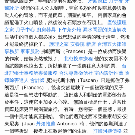
使他試圖提升，年輕的導演有點笨拙。
牙齒矯正
月子餐
牙
醫診所
我們的主人公以獨特，豐富多彩的印度喧囂參與激
動人心的冒險，而不是簡單，期望的和平。 兩個家庭的會
議配備了火山噴發，然後沒有石頭放在石頭上。
產後護理
之家 月子中心
廚房器具
下午茶外燴
漏水問題的快速解決
生活中的每個人都必須列出您想做的事情的靴子清單，然後
才能最終扔掉靴子。
護理之家
安養院 新店
台灣五大律師
事務所
家事服務
弗朗西斯（Frances）是一位成功而快樂
的作家，婚姻突然被毀了。
北屯按摩療程
他的女友因不幸
而試圖將他拉出去，所以他拿了一張前往意大利的票。
台
北記帳士事務所專業服務
合法專業徵信社
室內設計推薦
除
蟑除害達人
會計師
魔法托斯卡納（Tuscan）只是抓住了弗
朗西斯（Frances），後者突然駕駛了一個被毀壞的叉子，
這是從一個想法中驅動的。 這部迷人和開始的電影部分基
於事件，這使它更加令人心碎。 無論目標是什麼，通常比
實際起床更容易渴望旅行。 有時，您需要一個靈感，最後
一個中風才能真正開始。 當他們遇到波西米亞畫家胡安·安
東尼奧（Juan
外燴推薦
Antonio）時，他們的假期到達了
一個轉折點，後者正在激起他們的生活。
打掃阿姨價格
並