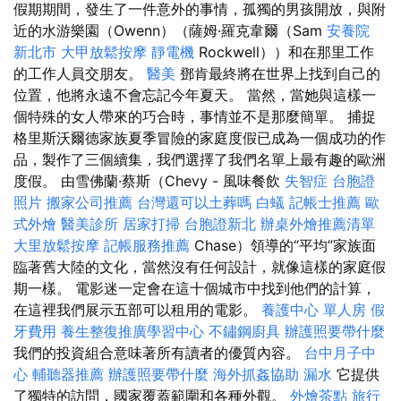
假期期間，發生了一件意外的事情，孤獨的男孩開放，與附
近的水游樂園（Owenn）（薩姆·羅克韋爾（Sam
安養院
新北市
大甲放鬆按摩
靜電機
Rockwell））和在那里工作
的工作人員交朋友。
醫美
鄧肯最終將在世界上找到自己的
位置，他將永遠不會忘記今年夏天。 當然，當她與這樣一
個特殊的女人帶來的巧合時，事情並不是那麼簡單。 捕捉
格里斯沃爾德家族夏季冒險的家庭度假已成為一個成功的作
品，製作了三個續集，我們選擇了我們名單上最有趣的歐洲
度假。 由雪佛蘭·蔡斯（Chevy - 風味餐飲
失智症
台胞證
照片
搬家公司推薦
台灣還可以土葬嗎
白蟻
記帳士推薦
歐
式外燴
醫美診所
居家打掃
台胞證新北
辦桌外燴推薦清單
大里放鬆按摩
記帳服務推薦
Chase）領導的“平均”家族面
臨著舊大陸的文化，當然沒有任何設計，就像這樣的家庭假
期一樣。 電影迷一定會在這十個城市中找到他們的計算，
在這裡我們展示五部可以租用的電影。
養護中心 單人房
假
牙費用
養生整復推廣學習中心
不鏽鋼廚具
辦護照要帶什麼
我們的投資組合意味著所有讀者的優質內容。
台中月子中
心
輔聽器推薦
辦護照要帶什麼
海外抓姦協助
漏水
它提供
了獨特的訪問，國家覆蓋範圍和各種外觀。
外燴茶點
旅行