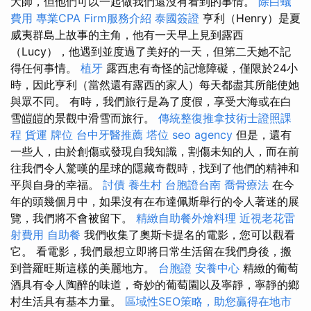
大師，但他們可以一起做我們還沒有看到的事情。
除白蟻
費用
專業CPA Firm服務介紹
泰國簽證
亨利（Henry）是夏
威夷群島上故事的主角，他有一天早上見到露西
（Lucy），他遇到並度過了美好的一天，但第二天她不記
得任何事情。
植牙
露西患有奇怪的記憶障礙，僅限於24小
時，因此亨利（當然還有露西的家人）每天都盡其所能使她
與眾不同。 有時，我們旅行是為了度假，享受大海或在白
雪皚皚的景觀中滑雪而旅行。
傳統整復推拿技術士證照課
程
貨運
牌位
台中牙醫推薦
塔位
seo agency
但是，還有
一些人，由於創傷或發現自我知識，割傷未知的人，而在前
往我們令人驚嘆的星球的隱藏奇觀時，找到了他們的精神和
平與自身的幸福。
討債
養生村
台胞證台南
喬骨療法
在今
年的頭幾個月中，如果沒有在布達佩斯舉行的令人著迷的展
覽，我們將不會被留下。
精緻自助餐外燴料理
近視老花雷
射費用
自助餐
我們收集了奧斯卡提名的電影，您可以觀看
它。 看電影，我們最想立即將日常生活留在我們身後，搬
到普羅旺斯這樣的美麗地方。
台胞證
安養中心
精緻的葡萄
酒具有令人陶醉的味道，奇妙的葡萄園以及寧靜，寧靜的鄉
村生活具有基本力量。
區域性SEO策略，助您贏得在地市