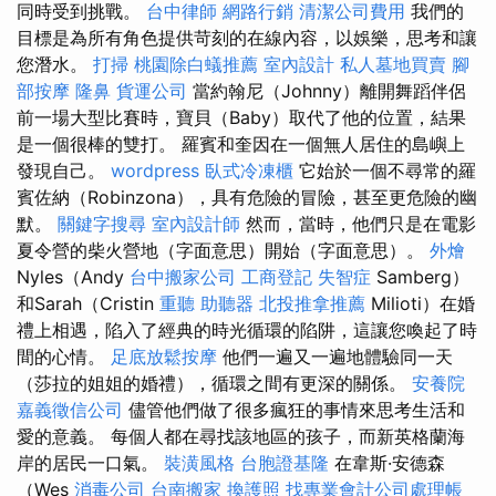
同時受到挑戰。
台中律師
網路行銷
清潔公司費用
我們的
目標是為所有角色提供苛刻的在線內容，以娛樂，思考和讓
您潛水。
打掃
桃園除白蟻推薦
室內設計
私人墓地買賣
腳
部按摩
隆鼻
貨運公司
當約翰尼（Johnny）離開舞蹈伴侶
前一場大型比賽時，寶貝（Baby）取代了他的位置，結果
是一個很棒的雙打。 羅賓和奎因在一個無人居住的島嶼上
發現自己。
wordpress
臥式冷凍櫃
它始於一個不尋常的羅
賓佐納（Robinzona），具有危險的冒險，甚至更危險的幽
默。
關鍵字搜尋
室內設計師
然而，當時，他們只是在電影
夏令營的柴火營地（字面意思）開始（字面意思）。
外燴
Nyles（Andy
台中搬家公司
工商登記
失智症
Samberg）
和Sarah（Cristin
重聽 助聽器
北投推拿推薦
Milioti）在婚
禮上相遇，陷入了經典的時光循環的陷阱，這讓您喚起了時
間的心情。
足底放鬆按摩
他們一遍又一遍地體驗同一天
（莎拉的姐姐的婚禮），循環之間有更深的關係。
安養院
嘉義徵信公司
儘管他們做了很多瘋狂的事情來思考生活和
愛的意義。 每個人都在尋找該地區的孩子，而新英格蘭海
岸的居民一口氣。
裝潢風格
台胞證基隆
在韋斯·安德森
（Wes
消毒公司
台南搬家
換護照
找專業會計公司處理帳