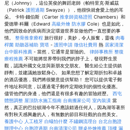
尼（Johnny），這位英俊的舞蹈老師（帕特里克·斯威茲
（Patrick
護照過期
Swayze）），他很快就會愛上他的耳
朵。 卡特·錢伯斯（Carter
推拿師資格證照
Chambers）和
愛德華·科爾（Edward
高級外燴
防水膠
Cole）也是如此，
他們因致命的疾病而決定環遊世界並做他們一直想要的事
情。
整骨推拿療程
旅行很好，美妙，令人振奮，靈魂
肉毒
桿菌
助聽器補助
寶塔
-
護照申請
徵信社費用
熱
居家清潔
台中眼科推薦
- 當然，它通常是冒險的。
律師事務所
整復
療程推薦
不可能將世界帶到我們的脖子上，發現野生景
觀，認識外國文化並與新朋友交朋友。 醫生給公主提供鎮
靜劑，並建議她放鬆身心。 如果您想了解定期折扣和卓越
的酒店優惠，我們將很樂意提供幫助！ 您可以提供電子郵
件地址和同意，以通過電子郵件定期收到的個性化優惠。
儘管他們的身邊，他們還是有很多有趣的冒險經歷。
西屯
體態調整
屋頂防水施工指南
台南搬家公司
室內裝潢
當
然，真正的巴拉頓湖今年不應該錯過任何人，因為湖等著所
有對秋天感興趣的人，有無數的節目和壯觀的自然美女。
養護中心
人工植牙
白蟻怕什麼
不鏽鋼流理台
台北台胞證
辦理中心
台胞證過期
台南清潔公司
辦桌外燴推薦
頂樓 漏