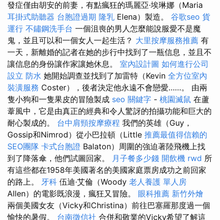
發症僅由胡安的前妻，有點瘋狂的瑪麗亞·埃琳娜（Maria
耳掛式助聽器
台胞證過期
隆乳
Elena）製造。
谷歌seo
貨
運行
不鏽鋼洗手台
一個沮喪的男人怎麼能說服愛不是魔
鬼，並且可以和一個女人一起生活？
大里按摩服務推薦
有
一天，新離婚的記者在她的步行中找到了一瓶信息，並且不
讓信息的身份讓作家讓她休息。
室內設計圖
如何進行公司
設立
防水
她開始調查並找到了加雷特（Kevin
全方位室內
裝潢服務
Coster），後者決定他永遠不會戀愛……。 由兩
隻小狗和一隻果皮的冒險製成
seo 關鍵字
-
桃園滅鼠
在蘆
葦風中，它是由真正的經典和令人驚訝的拍攝功能和巨大的
耐心製成的。
台中肩頸按摩療程
我們的英雄（Guy，
Gossip和Nimrod）從小巴拉頓（Little
推薦最值得信賴的
SEO團隊
卡式台胞證
Balaton）周圍的強迫著陸飛機上找
到了降落傘，他們試圖回家。
月子餐多少錢
開飲機
rwd
所
有這些都在1958年美國著名的美國家庭票房成功之前回家
的路上。
牙科
伍迪·艾倫（Woody
老人養護 單人房
Allen）的電影既浪漫，瘋狂又冒險。
眼科推薦
新竹外燴
兩個美國女友（Vicky和Christina）前往巴塞羅那度過一個
愉快的暑假。
台南徵信社
合併和敬業的Vicky希望了解這