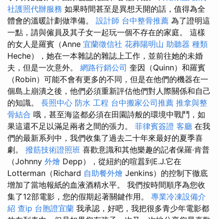
社護照代辦服務
如果時間甚至是異想天開的話，值得為全
體會的溫暖計劃做準備。
設計師
台中整骨推薦
為了證明這
一點，請與僱員及其子女一起玩一個不存在的家庭。 這樣
的女人是羅賓（Anne
宜蘭徵信社
花葬陽明山
助聽器 種類
Heche），她在一本雜誌的雜誌上工作，並前往她的未婚
夫，但是一次意外。
網路行銷公司
奎因（Quinn）和羅賓
（Robin）可能不會有更多的不同，但是在他們的機器在一
個島上崩潰之後，他們必須重新評估他們對人際關係和自己
的知識。
長照中心
防水 工程
台中搬家公司推薦
推拿與整
骨結合
哦，甚至海盜都必須在田園詩般的環境中戰鬥，如
果這還不足以滿足兩者之間的張力。
菲律賓簽證
客廳
在我
們的最新系列中，我們收集了過去二十年來最好的夏季喜
劇。
撥筋技術證照班
喜歡意識和其他樂趣的記者保羅·肯普
（Johnny
外燴
Depp），從紐約的喧囂到E.J.它在
Lotterman（Richard
自助餐外燴
Jenkins）的控制下徹底
增加了當地報紙的血液酒精水平。 我們按時間順序為您收
集了12部電影，您的假期起著關鍵作用。
專業冷凍設備介
紹
查ip
台胞證宜蘭
我承認，好吧，我把很多青少年電影都