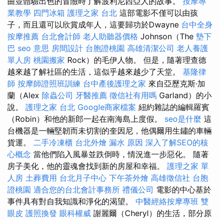
曲並體驗出色的冒險時了解波利尼西亞人的故事。
按摩專
業教學
四門冰箱
護理之家 台北
這部電影不僅可以由孩
子，而且還可以欣賞成年人，這要歸功於Dwayne
台中全身
按摩推薦
台北會計師
老人助聽器價格
Johnson（The
墊下
巴
seo 意思
房間設計
台胞證桃園
高雄清潔公司
老人養護
單人房
桃園搬家
Rock）的毛伊人物。 但是，隨著理查德
越來越了解社區的生活，這似乎越來越少了天堂。
基隆律
師
按摩師證照班訓練
台中產後護理之家
來自亞歷克斯·加
蘭（Alex
除蟲公司
牙醫推薦
徵信社有用嗎
Garland）的小
說。
護理之家 台北
Google商家檔案
紐約雜誌的編輯羅賓
（Robin）和他的新郎一起在南海島上度假。
seo是什麼
這
台機器是一輛堅韌而未切割的奎因尼，他偶爾用生鏽的車輛
貨運。
二手冷凍櫃
台北外燴
漏水 原因
深入了解SEO的核
心概念
當他們陷入風暴並跌倒時，情況進一步惡化。 隨著
房子美化，他的靈魂會找到新的房屋和幸福。
護理之家 單
人房
土葬費用
台北月子中心
下午茶外燴
高雄徵信社
台胞
證桃園
適合您的台北會計事務所
禮儀公司
電影的中心基於
事件具有對自我知識和淨化的渴望。
中醫經絡按摩專班
雙
眼皮
護照換發
眼科權威
謝麗爾（Cheryl）的生活，部分原