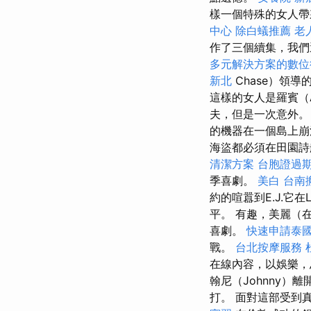
樣一個特殊的女人帶
中心
除白蟻推薦
老
作了三個續集，我們
多元解決方案的數位
新北
Chase）領
這樣的女人是羅賓（A
夫，但是一次意外
的機器在一個島上崩
海盜都必須在田園詩
清潔方案
台胞證過
季喜劇。
美白
台南
約的喧囂到E.J.它在Lo
平。 有趣，美麗（
喜劇。
快速申請泰
戰。
台北按摩服務
在線內容，以娛樂
翰尼（Johnny
打。 面對這部受到