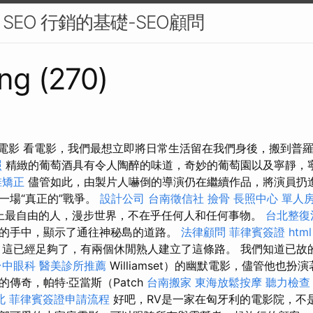
EO 行銷的基礎-SEO顧問
ng (270)
1電影 看電影，我們最想立即將日常生活留在我們身後，搬到普
照
精緻的葡萄酒具有令人陶醉的味道，奇妙的葡萄園以及寧靜，
椎矯正
儘管如此，由製片人嚇倒的導演仍在繼續作品，將演員扔
一場“真正的”戰爭。
設計公司
台南徵信社
撿骨
長照中心 單人
是世界上最自由的人，漫步世界，不在乎任何人和任何事物。
台北整復
的手中，顯示了通往神秘島的道路。
法律顧問
菲律賓簽證
html
這已經足夠了，有兩個休閒熟人建立了這條路。 我們知道已故的
台中眼科
醫美診所推薦
Williamset）的幽默電影，儘管他也
傳奇，帕特·亞當斯（Patch
台南搬家
東海放鬆按摩
聽力檢查
北
菲律賓簽證申請流程
好吧，RV是一家在匈牙利的電影院，不