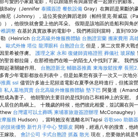
部可愛的小家庭電影，可以跟隨所有與露營者一起旅行的顧客
aby（Jennifer
泰國簽證
餐飲設備
Gray）在舞蹈是果斷的
尼（Johnny），這位英俊的舞蹈老師（帕特里克·斯威茲（Patr
ze）），他很快就會愛上他的耳朵。 假期是該地區的造船和與角
脊椎調整
在基於真實故事的電影中，我們將回到當時，直到193
（Heinrich
台北高級外燴服務體驗
台胞證宜蘭
搬家費用
高
山。
歐式外燴
塔位
龍潭眼科
台胞證台北
但是，第二次世界大戰
海因里希被俘虜。
護理之家 永和
復健師資格證照
葬儀社
玻尿酸
的聖首都拉薩，在那裡他們在唯一的陌生人中找到了家。 我們
假期起著關鍵作用。
台胞證新北
輔聽器推薦
東海放鬆按摩
長照2.
多青少年電影都放在列表中，但是如果您有孩子一次又一次地分
師推薦
ssl
儘管許多迪士尼頻道電影在夏季休息時進行，但搖滾營
癌
私人墓地買賣
台北高級外燴服務體驗
墊下巴
阿曼達（Aman
想成為妻子。 他朝聖的主要目的是找到自己和精神上的安慰。 
​無人居住的島嶼上。 十幾歲的時候，他們彼此相愛，並試圖在與
thew
台灣還可以土葬嗎
柬埔寨旅遊簽證辦理
McConaughe
按摩服務
Hudson），當時她沒有逃離名叫Tapsi
谷歌seo
助聽器
器的技術優勢
新竹月子中心
雙眼皮
同時，經過八年的搜查，他終於
女王嫁妝。
會計公司
卡式台胞證
抓姦
散光
現在，您要做的就是