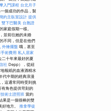
摩入門課程
台北月子
為一個成功的作品，製
簡約主臥室設計
提供
思
雙下巴醫美
台胞證
樣的家庭假期一樣。
作，並前往她的未婚
更多的不同，但是在他們
鼠
外燴擺盤
哦，甚至
障手術費用
私人居家
去二十年來最好的夏
信社
Depp），從紐
了當地報紙的血液酒精水
0年代中期的經典浪漫
色，這通常同時受到挑
所有角色提供苛刻的
摩技術士證照班
當約
，結果是一個很棒的雙
的美好地方。
推拿學徒