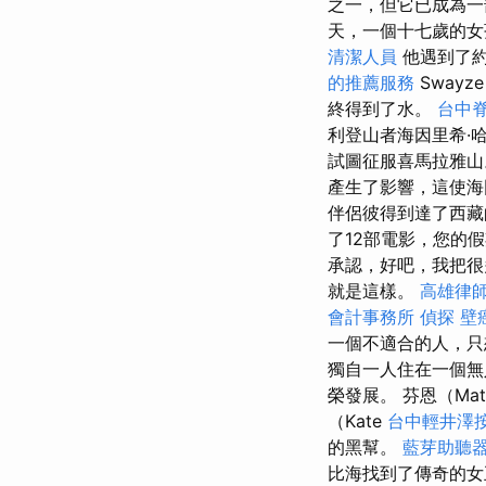
之一，但它已成為一
天，一個十七歲的女孩B
清潔人員
他遇到了約翰
的推薦服務
Sway
終得到了水。
台中
利登山者海因里希·哈勒
試圖征服喜馬拉雅
產生了影響，這使
伴侶彼得到達了西藏
了12部電影，您的
承認，好吧，我把很
就是這樣。
高雄律
會計事務所
偵探
壁
一個不適合的人，只
獨自一人住在一個​
榮發展。 芬恩（Mat
（Kate
台中輕井澤
的黑幫。
藍芽助聽
比海找到了傳奇的