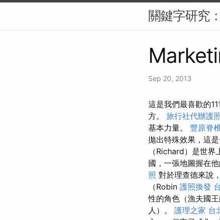
關鍵字研究：S
Marketi
Sep 20, 2013
這是我們最喜歡的1
方。
旅行社代辦護
基本力量。
豐原脊
拋出特殊效果，這是
（Richard）
國，一張地圖握在他
照
對於理查德來說，
（Robin
護照換發
性的角色（漁夫國王的
人）。
護理之家 台