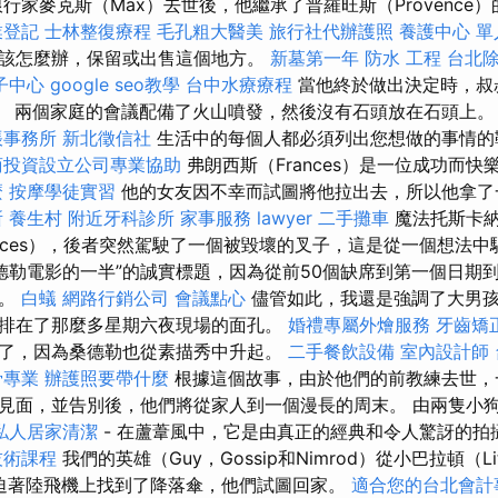
行家麥克斯（Max）去世後，他繼承了普羅旺斯（Provence
業登記
士林整復療程
毛孔粗大醫美
旅行社代辦護照
養護中心 單
該怎麼辦，保留或出售這個地方。
新墓第一年
防水 工程
台北
子中心
google seo教學
台中水療療程
當他終於做出決定時，叔
出現了。 兩個家庭的會議配備了火山噴發，然後沒有石頭放在石頭上
帳事務所
新北徵信社
生活中的每個人都必須列出您想做的事情的
商投資設立公司專業協助
弗朗西斯（Frances）是一位成功而
麼
按摩學徒實習
他的女友因不幸而試圖將他拉出去，所以他拿了
所
養生村
附近牙科診所
家事服務
lawyer
二手攤車
魔法托斯卡納（
ances），後者突然駕駛了一個被毀壞的叉子，這是從一個想法中
桑德勒電影的一半”的誠實標題，因為從前50個缺席到第一個日期
分。
白蟻
網路行銷公司
會議點心
儘管如此，我還是強調了大男
排在了那麼多星期六夜現場的面孔。
婚禮專屬外燴服務
牙齒矯
了，因為桑德勒也從素描秀中升起。
二手餐飲設備
室內設計師
骨專業
辦護照要帶什麼
根據這個故事，由於他們的前教練去世，
見面，並告別後，他們將從家人到一個漫長的周末。 由兩隻小
私人居家清潔
- 在蘆葦風中，它是由真正的經典和令人驚訝的拍
技術課程
我們的英雄（Guy，Gossip和Nimrod）從小巴拉頓（Lit
的強迫著陸飛機上找到了降落傘，他們試圖回家。
適合您的台北會計