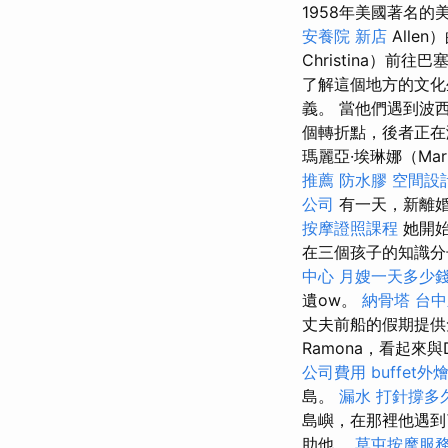
1958年美國著名
安養院 新店
Alle
Christina）前
了解這個地方的文化生
義。 當他們遇到波西
個轉折點，後者正
瑪麗亞·埃琳娜（Mar
推薦
防水膠
空間設
公司
有一天，新離婚
按摩證照課程
她開始
在三個孩子的知識分
中心
月嫂一天多少
遺ow。
納骨塔
台中
丈夫前船的假期提
Ramona，看起來與
公司費用
buffet外
島。
漏水 打針撐多
島嶼，在那裡他遇到
助他。
草屯按摩服