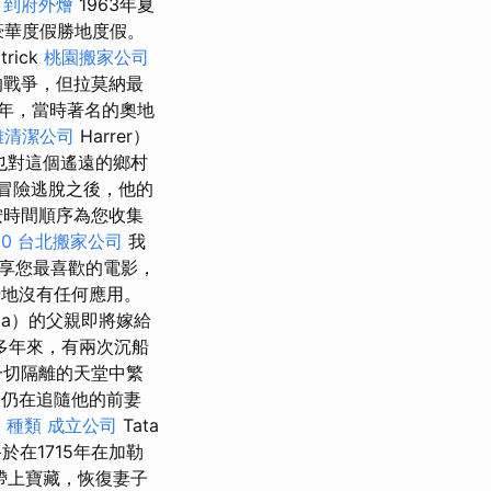
。
到府外燴
1963年夏
豪華度假勝地度假。
ick
桃園搬家公司
的戰爭，但拉莫納最
9年，當時著名的奧地
雄清潔公司
Harrer）
也對這個遙遠的鄉村
冒險逃脫之後，他的
按時間順序為您收集
0
台北搬家公司
我
享您最喜歡的電影，
地沒有任何應用。
da）的父親即將嫁給
多年來，有兩次沉船
一切隔離的天堂中繁
y）仍在追隨他的前妻
 種類
成立公司
Tata
在1715年在加勒
帶上寶藏，恢復妻子