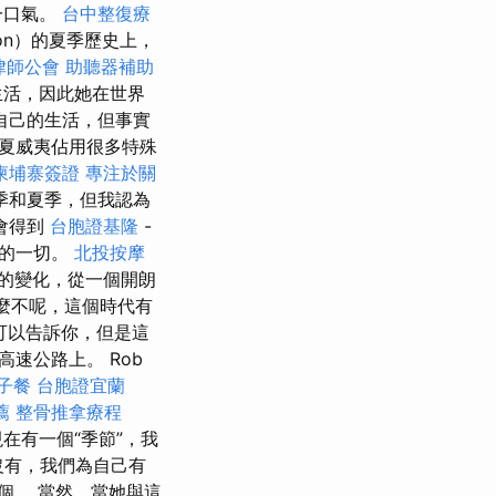
一口氣。
台中整復療
son）的夏季歷史上，
律師公會
助聽器補助
生活，因此她在世界
自己的生活，但事實
在夏威夷佔用很多特殊
柬埔寨簽證
專注於關
季和夏季，但我認為
會得到
台胞證基隆
-
生的一切。
北投按摩
的變化，從一個開朗
麼不呢，這個時代有
可以告訴你，但是這
速公路上。 Rob
子餐
台胞證宜蘭
薦
整骨推拿療程
在有一個“季節”，我
沒有，我們為自己有
個。 當然，當她與這