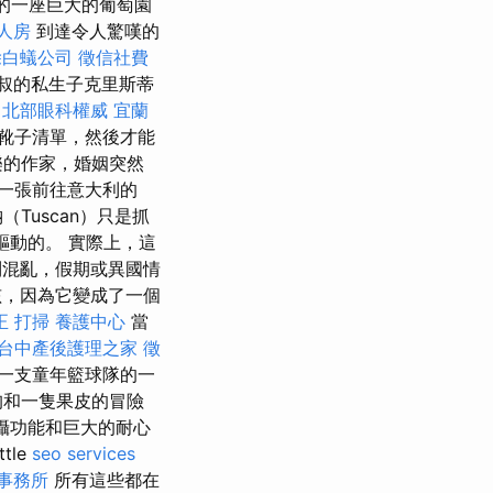
）的一座巨大的葡萄園
人房
到達令人驚嘆的
除白蟻公司
徵信社費
叔的私生子克里斯蒂
。
北部眼科權威
宜蘭
靴子清單，然後才能
快樂的作家，婚姻突然
一張前往意大利的
Tuscan）只是抓
驅動的。 實際上，這
到混亂，假期或異國情
孩，因為它變成了一個
正
打掃
養護中心
當
台中產後護理之家
徵
一支童年籃球隊的一
狗和一隻果皮的冒險
攝功能和巨大的耐心
tle
seo services
事務所
所有這些都在