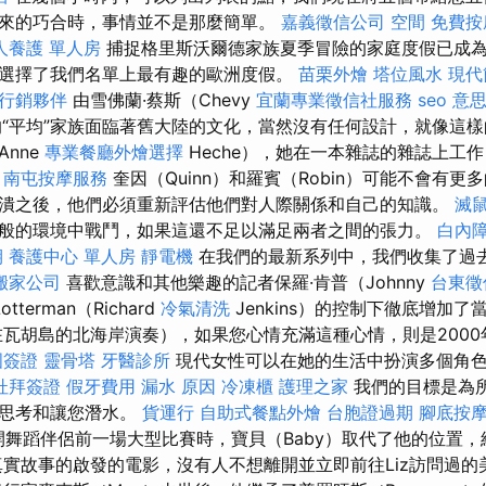
來的巧合時，事情並不是那麼簡單。
嘉義徵信公司
空間
免費按
人養護 單人房
捕捉格里斯沃爾德家族夏季冒險的家庭度假已成
選擇了我們名單上最有趣的歐洲度假。
苗栗外燴
塔位風水
現代
行銷夥伴
由雪佛蘭·蔡斯（Chevy
宜蘭專業徵信社服務
seo 意
導的“平均”家族面臨著舊大陸的文化，當然沒有任何設計，就像這
nne
專業餐廳外燴選擇
Heche），她在一本雜誌的雜誌上工
。
南屯按摩服務
奎因（Quinn）和羅賓（Robin）可能不會有
潰之後，他們必須重新評估他們對人際關係和自己的知識。
滅
般的環境中戰鬥，如果這還不足以滿足兩者之間的張力。
白內
期
養護中心 單人房
靜電機
在我們的最新系列中，我們收集了過
搬家公司
喜歡意識和其他樂趣的記者保羅·肯普（Johnny
台東徵
tterman（Richard
冷氣清洗
Jenkins）的控制下徹底增加
在瓦胡島的北海岸演奏），如果您心情充滿這種心情，則是200
國簽證
靈骨塔
牙醫診所
現代女性可以在她的生活中扮演多個角
杜拜簽證
假牙費用
漏水 原因
冷凍櫃
護理之家
我們的目標是為
，思考和讓您潛水。
貨運行
自助式餐點外燴
台胞證過期
腳底按
）離開舞蹈伴侶前一場大型比賽時，寶貝（Baby）取代了他的位置
真實故事的啟發的電影，沒有人不想離開並立即前往Liz訪問過