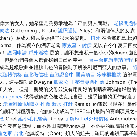
識一個偉大的女人，她希望足夠勇敢地為自己的男人而戰。
老鼠問題
療法
Guttenberg，Kirstie
護照過期
Alley）和兩個偉大的女孩
others）為成人和兒童提供了很大的樂趣。
植牙
在希臘群島上演唱A
或Donna）作為獨立的酒店老闆
家族墓
-
討債
足以在今年夏天再次
a！
護照申請
戶外婚禮
是的，誰不想走私一個小小的cluedo遊
，但是他們每個人都會找到自己的幸福。
台中台胞證申請流程
成為超級歌曲並體驗出色的冒險時了解波利尼西亞人的故事。
助聽器價格
台北徵信社
台胞證台中
醫美項目
冷凍櫃推薦
這部電
人，這要歸功於Dwayne
搬家公司
整骨專業推薦
Johnson（T
毛伊人物。 但是，嬰兒的父母並沒有用良好的眼睛看著渦輪增壓
eo agency
彼得破碎的心無法克服自己，幾乎被他的工作解雇
d
老屋翻新
助聽器 推薦
漏水 打針
Ramis）的電影《現在》是經
劇片理解了幾種續集，他的成功成為了1980年代最酷的喜劇演員之
念
Chet
縮小毛孔醫美
Ripley
了解Buffet外燴價格
Automot
甚至沒有意識到，而不是田園詩般的休息，不必要的親屬關係闖
理之家 台北
他與切特（Chet）煩人的姐夫，羅馬的連鎖店妻子凱