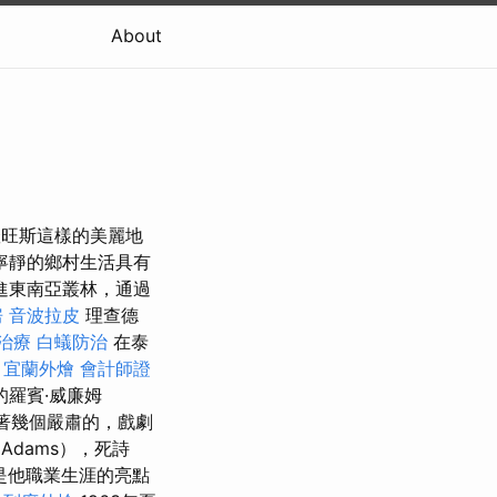
About
羅旺斯這樣的美麗地
寧靜的鄉村生活具有
進東南亞叢林，通過
房
音波拉皮
理查德
治療
白蟻防治
在泰
宜蘭外燴
會計師證
羅賓·威廉姆
扮演著幾個嚴肅的，戲劇
Adams），死詩
是他職業生涯的亮點