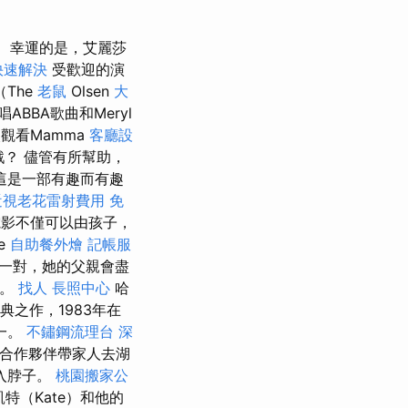
幸運的是，艾麗莎
快速解決
受歡迎的演
（The
老鼠
Olsen
大
BBA歌曲和Meryl
觀看Mamma
客廳設
戲？ 儘管有所幫助，
這是一部有趣而有趣
近視老花雷射費用
免
影不僅可以由孩子，
he
自助餐外燴
記帳服
的一對，她的父親會盡
了。
找人
長照中心
哈
典之作，1983年在
一。
不鏽鋼流理台
深
ive合作夥伴帶家人去湖
入脖子。
桃園搬家公
特（Kate）和他的