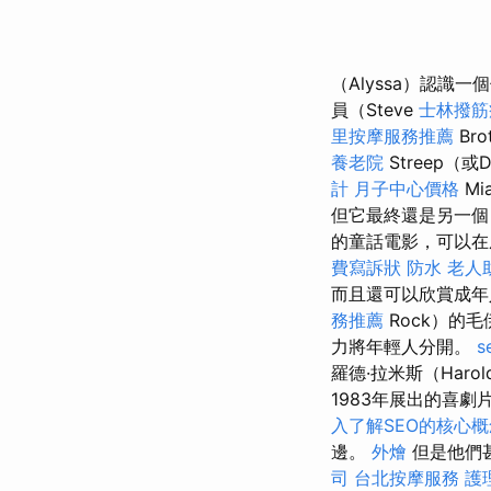
（Alyssa）認
員（Steve
士林撥筋
里按摩服務推薦
Br
養老院
Streep（
計
月子中心價格
Mi
但它最終還是另一個
的童話電影，可以在
費寫訴狀
防水
老人
而且還可以欣賞成年
務推薦
Rock）的
力將年輕人分開。
s
羅德·拉米斯（Harol
1983年展出的喜
入了解SEO的核心概
邊。
外燴
但是他們
司
台北按摩服務
護