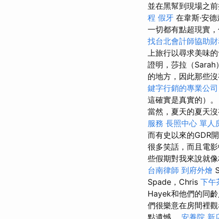
並在黑幫到現場之前
程
假牙
在韋斯·安德
一切都有點超現實，
找台北會計師協助財
上旅行以尋求美味
證明，莎拉（Sar
的地方，因此那些沒
鍵字行銷的專業公司
這確實是真實的）
當然，夏天的夏天沒
服務
長照中心 單人
而有史以來的GDR
很多笑話，而且電
些假期對我來說就像
台南律師
到府外燴
S
Spade，Chris
下午
Hayek和他們的同
們很樂意在房間裡
點遺憾。
安養院 新