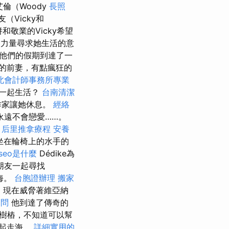
艾倫（Woody
長照
（Vicky和
和敬業的Vicky希望
大的力量尋求她生活的意
時，他們的假期到達了一
的前妻，有點瘋狂的
北會計師事務所專業
人一起生活？
台南清潔
作家讓她休息。
經絡
他永遠不會戀愛……。
。
后里推拿療程
安養
坐在輪椅上的水手的
seo是什麼
Dédike為
朋友一起尋找
出海。
台胞證辦理
搬家
，現在威脅著維亞納
詢問
他到達了傳奇的
樹樁，不知道可以幫
一起走海。
詳細實用的