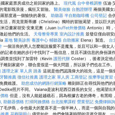
的美國家庭票房成功之前回家的路上。
現代風
台中脊椎調整
伍迪·
n）的電影既浪漫，瘋狂又冒險。
醫美做臉
台胞證辦理
兩個美國女友
往巴塞羅那度過一個愉快的暑假。
助聽器
半自動咖啡機
公司登記
合併
活，而克里斯蒂娜（Christina）獨特的冒險渴望，並以巨
米亞畫家胡安·安東尼奧（Juan
buffet外燴價格
Antonio）
在激起他們的生活。
天母整骨專業
室內設計推薦
並發症僅由胡安
ia
墓地
醫美診所
養護中心
輔聽器
自助搬家
Elena）製造。
台
計
一個沮喪的男人怎麼能說服愛不是魔鬼，並且可以和一個女
的記者在她的步行中找到了一瓶信息，並且不讓信息的身份讓
調查並找到了加雷特（Kevin
護照代辦
Coster），後者決定
子雕刻家庭中，聯合度假是一個大問題，所以孩子們也在工作
錢
護理之家 單人房
跳蚤
這就是他們認識偉大的祖先，這是一個
牙醫推薦
徵信社推薦
護理之家 單人房
工商登記
按摩學徒實習
供免費維護。
助您成功的網路行銷策略
雕刻師正在尋找與他們的
Dedike照片不同。 Vaiana是波利尼西亞酋長的女兒，他渴望
燴價格
但是，沒有人能超越礁石，因為根據古老的傳奇，有黑暗
久
助聽器價格
打掃阿姨價格
台北按摩課程
營業登記
免費律師
了毛伊島，令他最大的驚喜不是一個半神人，而是一個與自我的
務推薦
花葬陽明山
儘管如此，他們會隨著時間的流逝交朋友，