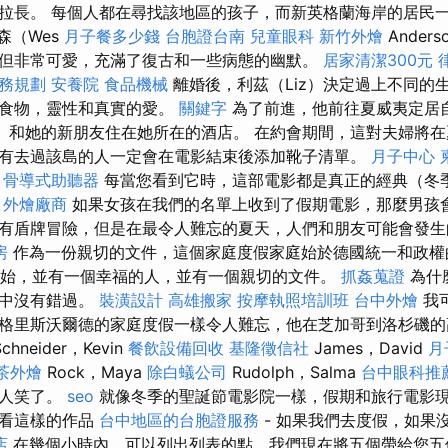
拉長。 每個人都在尋找該地區的孩子，而新英格蘭海岸的居民
森（Wes
月子餐多少錢
台胞證台南
兒童眼科
新竹外燴
Ander
但非常可愛，充滿了復古和一些病態的幽默。
居家清潔300元
務規劃
安養院
食品機械
離婚後，利茲（Liz）決定過上不同的
的食物，靈性和真實的愛。
關鍵字
為了前進，他前往夏威夷定居
ah）和她的新朋友住在她所在的酒店。 在約會期間，這對夫婦將
有去過該島的人一定會在電影結束後添加靴子清單。
月子中心
骨導式助聽器
每當您看到它時，這部電影都是真正的經典（冬
。
外燴廠商
如果女孩在我們的名單上收到了假期電影，那麼男孩
有盾牌冒險，但是在最令人難忘的夏天，人們和朋友可能會發
房
作為一份親切的文件，這個家庭度假家庭始於德國統一和政權
開始，並有一個幸福的人，並有一個親切的文件。
抓姦蒐證
為什
影中沒有錯過。
裝潢設計
高雄搬家
按摩執照培訓班
台中外燴
我
格里斯沃爾德的家庭度假一樣令人難忘，他在芝加哥到洛杉磯的高
chneider，Kevin
餐飲設備回收
基隆徵信社
James，David
月
茶外燴
Rock，Maya
除白蟻公司
Rudolph，Salma
台中眼科推
齡人笑了。
seo
就像冬季的聖誕節電影院一樣，假期和旅行電影現
觀看這樣的作品
台中地區的台胞證服務
- 如果我們去度假，如果
店
在幾個小時內，可以列出列表的點，我們現在將五個帶給您五