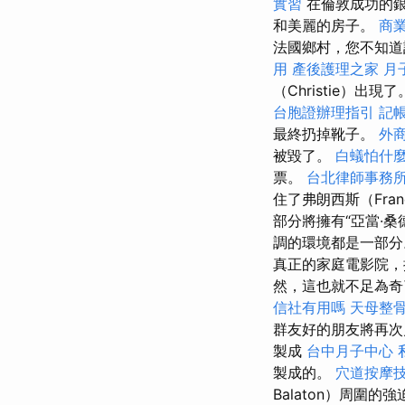
實習
在倫敦成功的銀
和美麗的房子。
商
法國鄉村，您不知道
用
產後護理之家 月
（Christie）
台胞證辦理指引
記
最終扔掉靴子。
外
被毀了。
白蟻怕什
票。
台北律師事務
住了弗朗西斯（Fr
部分將擁有“亞當·
調的環境都是一部
真正的家庭電影院，
然，這也就不足為奇
信社有用嗎
天母整
群友好的朋友將再次
製成
台中月子中心
製成的。
穴道按摩
Balaton）周圍