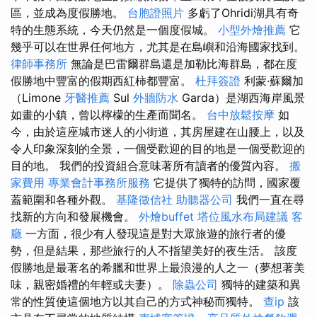
區，並成為度假勝地。
台胞證照片
多虧了Ohridi湖具有奇
特的生態系統，今天仍然是一個度假城。
小型外燴推薦
它
幾乎可以在世界任何地方，尤其是在島嶼和沿海國家找到。
律師事務所
無論是巴雷爾群島還是加勒比海群島，都在度
假勝地中豐富的假期西紅柿都豐富。
杜拜簽證
利蒙·蘇爾加
（Limone
牙醫推薦
Sul
外牆防水
Garda）是湖西海岸風景
如畫的小鎮，曾以檸檬的生產而聞名。
台中放鬆按摩
如
今，由於這座城市迷人的小街道，其房屋建在山腰上，以及
令人印象深刻的全景，一個受歡迎的目的地是一個受歡迎的
目的地。 我們的投資組合意味著所有讀者的優質內容。
搬
家費用
專業會計事務所服務
它提供了獨特的訪問，國家覆
蓋範圍和各種外觀。
基隆徵信社
助聽器公司
我們一直在尋
找新的方向和發展機會。
外燴buffet
塔位風水布局建議
客
廳
一方面，很少有人發現這是對大眾旅遊的旅行者的優
勢，但是結果，那些旅行的人不指望美好的夜生活。 該度
假勝地是最著名的希臘和世界上最浪漫的人之一（夢想著美
味，親密婚禮的年輕或夫妻）。
除蟲公司
獨特的建築和異
常的性質使這個地方以其自己的方式神秘而獨特。
查ip
該