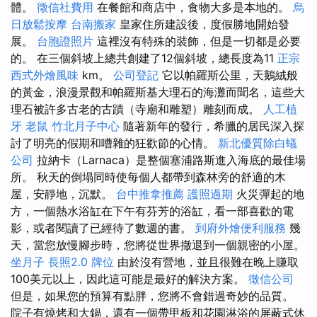
體。
徵信社費用
在餐館和商店中，食物大多是本地的。
烏
日放鬆按摩
台南搬家
皇家住所建設後，度假勝地開始發
展。
台胞證照片
這裡沒有特殊的裝飾，但是一切都是必要
的。 在三個斜坡上總共創建了12個斜坡，總長度為11
正宗
西式外燴風味
km。
公司登記
它以帕羅斯公里，天鵝絨般
的黃金，浪漫景觀和帕羅斯基大理石的海灘而聞名，這些大
理石被許多古老的古蹟（寺廟和雕塑）雕刻而成。
人工植
牙
老鼠
竹北月子中心
隨著新年的發行，希臘的居民深入探
討了明亮的假期和嘈雜的狂歡節的心情。
新北優質除白蟻
公司
拉納卡（Larnaca）是整個塞浦路斯進入海底的最佳場
所。 秋天的倒塌同時使每個人都帶到森林旁的舒適的木
屋，安靜地，沉默。
台中推拿推薦
護照過期
火災彈起的地
方，一個熱水浴缸在下午有芬芳的浴缸，看一部喜歡的電
影，或者閱讀了已經待了數週的書。
到府外燴便利服務
幾
天，當您放慢腳步時，您將從世界撤退到一個親密的小屋。
坐月子
長照2.0
牌位
由於沒有營地，並且很難在晚上賺取
100美元以上，因此這可能是最好的解決方案。
徵信公司
但是，如果您的預算有點胖，您將不會錯過奇妙的品質。
院子有燒烤和大鍋，還有一個帶甲板和花園淋浴的屏蔽式休