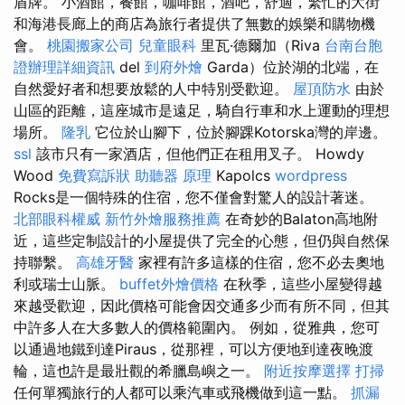
盾牌。 小酒館，餐館，咖啡館，酒吧，舒適，繁忙的大街
和海港長廊上的商店為旅行者提供了無數的娛樂和購物機
會。
桃園搬家公司
兒童眼科
里瓦·德爾加（Riva
台南台胞
證辦理詳細資訊
del
到府外燴
Garda）位於湖的北端，在
自然愛好者和想要放鬆的人中特別受歡迎。
屋頂防水
由於
山區的距離，這座城市是遠足，騎自行車和水上運動的理想
場所。
隆乳
它位於山腳下，位於腳踝Kotorska灣的岸邊。
ssl
該市只有一家酒店，但他們正在租用叉子。 Howdy
Wood
免費寫訴狀
助聽器 原理
Kapolcs
wordpress
Rocks是一個特殊的住宿，您不僅會對驚人的設計著迷。
北部眼科權威
新竹外燴服務推薦
在奇妙的Balaton高地附
近，這些定制設計的小屋提供了完全的心態，但仍與自然保
持聯繫。
高雄牙醫
家裡有許多這樣的住宿，您不必去奧地
利或瑞士山脈。
buffet外燴價格
在秋季，這些小屋變得越
來越受歡迎，因此價格可能會因交通多少而有所不同，但其
中許多人在大多數人的價格範圍內。 例如，從雅典，您可
以通過地鐵到達Piraus，從那裡，可以方便地到達夜晚渡
輪，這也許是最壯觀的希臘島嶼之一。
附近按摩選擇
打掃
任何單獨旅行的人都可以乘汽車或飛機做到這一點。
抓漏