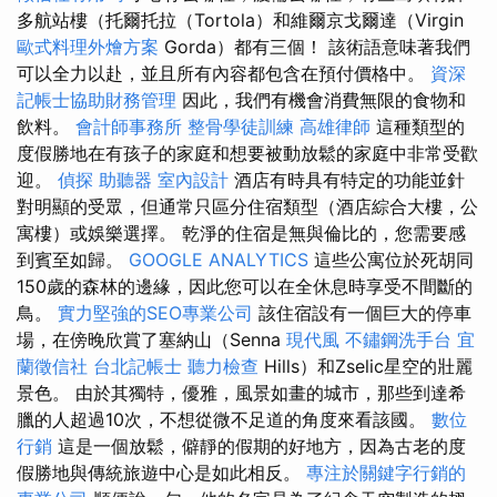
多航站樓（托爾托拉（Tortola）和維爾京戈爾達（Virgin
歐式料理外燴方案
Gorda）都有三個！ 該術語意味著我們
可以全力以赴，並且所有內容都包含在預付價格中。
資深
記帳士協助財務管理
因此，我們有機會消費無限的食物和
飲料。
會計師事務所
整骨學徒訓練
高雄律師
這種類型的
度假勝地在有孩子的家庭和想要被動放鬆的家庭中非常受歡
迎。
偵探
助聽器
室內設計
酒店有時具有特定的功能並針
對明顯的受眾，但通常只區分住宿類型（酒店綜合大樓，公
寓樓）或娛樂選擇。 乾淨的住宿是無與倫比的，您需要感
到賓至如歸。
GOOGLE ANALYTICS
這些公寓位於死胡同
150歲的森林的邊緣，因此您可以在全休息時享受不間斷的
鳥。
實力堅強的SEO專業公司
該住宿設有一個巨大的停車
場，在傍晚欣賞了塞納山（Senna
現代風
不鏽鋼洗手台
宜
蘭徵信社
台北記帳士
聽力檢查
Hills）和Zselic星空的壯麗
景色。 由於其獨特，優雅，風景如畫的城市，那些到達希
臘的人超過10次，不想從微不足道的角度來看該國。
數位
行銷
這是一個放鬆，僻靜的假期的好地方，因為古老的度
假勝地與傳統旅遊中心是如此相反。
專注於關鍵字行銷的