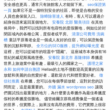
安全感也更高，通常只有旅館客人才能留下來。
seo保證第
一頁
如果它不是一個特別安全的社區，即使是合格的安全
人員也會保留入口。
除蟑除害達人
有時，客人可以通過介
紹身份證來返回某個地方。
安養院 北部
醫美項目
在其他
佈局中，我們可以找到所有包容性的度假勝地，例如位於封
閉區域內的各種公寓，度假者或平房。
清潔公司費用
洗碗
槽
童話平原養老金是一個成人友好的住宿，可以保證無傷
害的沉默和寧靜。
全方位的SEO服務，提升網站曝光度
在
這裡，您可以從城市的喧囂中“隱藏”。 這座城市本身俱有16
世紀的威尼斯風格堡壘。
安養院 新北市
基隆律師
希臘是
世界上旅遊業中最有趣，最吸引人的國家之一。
護理之家
永和
如何申請台胞證
Hellas的土地不僅歡迎高質量的沿海
放鬆和美麗的自然愛好者，還歡迎古代和體育愛好者。
徵
信社推薦
在希臘，您可以在每個季節放鬆，這對於您的訪
問而定，這是最重要的。
外牆 漏水
wordpress seo
讓我
們嘗試找出最重要的地方，為什麼要去希臘作為最佳希臘度
假村的希臘度假勝地。 儘管維爾京群島感覺像是一個遙遠
的世界，但實際上，如果沒有高昂的費用，它們實際上很容