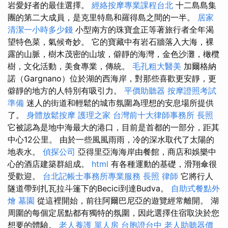
岩愛好者的最佳選擇。
經絡按摩專業課程台北
十二島島集
團的第二大成員，是克里特島和羅得島之間的一半。
居家
清潔一小時多少錢
小型南方的珠寶盒正等著旅行者全年渴
望特色菜，氣候奇妙。 它的寶藏中有岩石牆落入大海，裸
露的山脈，樹木茂密的山坡，僻靜的海灣，金色沙灘，橄欖
樹，文化活動，美食專業，傳統。
毛孔粗大醫美
加爾格納
諾（Gargnano）位於湖的西海岸，對那些喜歡更安靜，更
僻靜的地方的人特別有吸引力。
平價助聽器
按摩證照考試
準備
迷人的街道和輕鬆的城市氛圍為理想的安息場所提供
了。
身體放鬆按摩
護理之家
台灣前十大律師事務所
長照
它被認為是地中海最大的港口，目前是首都的一部分，距其
中心12公里。 由於一些風風雨雨，冷的深水取代了太陽的
地表水。
偵探公司
亞得里亞海海岸由餐館，商店和娛樂中
心的酒店建築群組成。
html
有各種運動的基礎，滑翔傘很
受歡迎。
台北記帳士事務所專業服務
長照
律師
它將行人
隧道帶到扎瓦拉斗篷下的Becici到達Budva。
自助式餐點外
燴
墓園
從這裡開始，前往阿爾巴尼亞的遊覽經常離開。 湖
周圍的每個定居點都有獨特的氛圍，因此選擇住宿取決於您
想要的體驗。
老人養護 單人房
台胞證台中
老人助聽器價