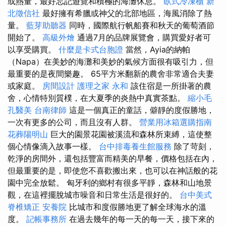
或熱量，最好忘記遊覽和積極的海灘休息。
臥式冷凍櫃
新
北徵信社
最好擁有希臘或神父的北部地區，海風消除了熱
量。
藍芽助聽器
同時，國際航行帆船賽和秋天的葡萄酒節
開始了。
高級外燴
通過7月的品牌展覽會，購買愛好者可
以享受購買。
什麼是卡式台胞證
當然，Ayia的納帕
（Napa）在美妙的海灘和美妙的氣候方面很有吸引力，但
最重要的是夜間樂趣。 65平方米翻新的農舍非常適合夫妻
或家庭。
房間設計
護理之家 永和
該住宿是一所掛著的農
舍，心情特別質樸，在大夏季的炎熱中真實茶點。
縮小毛
孔醫美
台南律師
這是一個真正的童話，僻靜的度假勝地，
一次有更多的公司，而且沒有人群。
營業用冰箱選購指南
花葬陽明山
巨大的園景花園被溪流和森林所束縛，這使整
個心情像滴入故事一樣。
台中排毒養生館服務
除了苛刻，
乾淨的房間外，還包括豐富而精美的早餐，價格包括在內，
但最重要的是，即使您不喜歡搬出來，也可以在神話般的花
園中完全放鬆。 匈牙利的鄉村有很多平靜，森林和山地景
觀，在這裡擺脫城市噪音和日常生活是很好的。
台中美式
脊椎矯正
安養院
比城市和度假勝地更了解全球海水的溫
度。
記帳事務所
在過去幾年的每一天的每一天，接下來的