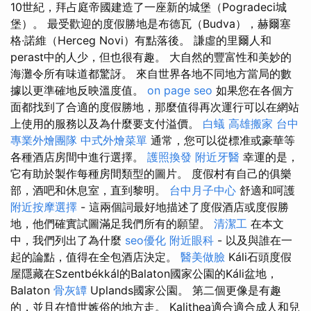
10世紀，拜占庭帝國建造了一座新的城堡（Pogradeci城
堡）。 最受歡迎的度假勝地是布德瓦（Budva），赫爾塞
格·諾維（Herceg Novi）有點落後。 謙虛的里爾人和
perast中的人少，但也很有趣。 大自然的豐富性和美妙的
海灘令所有味道都驚訝。 來自世界各地不同地方當局的數
據以更準確地反映溫度值。
on page seo
如果您在各個方
面都找到了合適的度假勝地，那麼值得再次運行可以在網站
上使用的服務以及為什麼要支付溢價。
白蟻
高雄搬家
台中
專業外燴團隊
中式外燴菜單
通常，您可以從標准或豪華等
各種酒店房間中進行選擇。
護照換發
附近牙醫
幸運的是，
它有助於製作每種房間類型的圖片。 度假村有自己的俱樂
部，酒吧和休息室，直到黎明。
台中月子中心
舒適和呵護
附近按摩選擇
- 這兩個詞最好地描述了度假酒店或度假勝
地，他們確實試圖滿足我們所有的願望。
清潔工
在本文
中，我們列出了為什麼
seo優化
附近眼科
- 以及與誰在一
起的論點，值得在全包酒店決定。
醫美做臉
Káli石頭度假
屋隱藏在Szentbékkál的Balaton國家公園的Káli盆地，
Balaton
骨灰罈
Uplands國家公園。 第二個更像是有趣
的，並且在憤世嫉俗的地方走。 Kalithea適合適合成人和兒