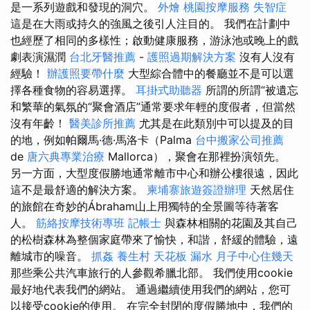
是一系列遊戲和發現的洞穴。
外燴
桃園按摩服務
失智症
這是在大雨或持久的強風之後引人注目的。 我們在計劃中
也經歷了相同的多樣性；啟動健康服務，游泳池或晚上的戲
劇表演濕潤
台北牙醫推薦
-
護照過期解決方案
沒有人沒有
經驗！
辦護照要帶什麼
大型綜合體中的餐廳並不是可以選
擇各種食物的容易選擇。
耳掛式助聽器
所謂的所謂“被遺忘
和繁華的氣氛的“聚會酒店”通常要求年輕的度假者，但當然
沒有年齡！
醫美診所推薦
尤其是在此類別中可以提及的目
的地，例如帕爾馬·德·馬洛卡（Palma
台中搬家公司推薦
de
唐六典專業治療
Mallorca），聚會在那裡扮演領先。
另一方面，大型度假勝地通常離市中心和辦公樓很遠，因此
這不是最舒適的解決方案。
柬埔寨旅遊簽證辦理
天然居住
的旅館在奇妙的Ábraham山上用獨特的全景圖等待著客
人。
筋絡按摩技術專班
記帳士
與森林相關的花園及其自己
的松樹森林為整個家庭帶來了愉快，和諧，舒緩的體驗，遠
離城市的噪音。
抓姦
養生村
天花板 漏水
月子中心住幾天
那些乘公共汽車旅行的人參觀希臘北部。 我們使用cookie
最好地代表我們的網站。 通過繼續使用我們的網站，您可
以接受cookie的使用。 在完全封閉的度假勝地中，我們的