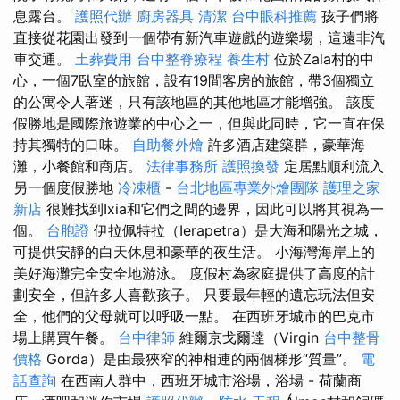
息露台。
護照代辦
廚房器具
清潔
台中眼科推薦
孩子們將
直接從花園出發到一個帶有新汽車遊戲的遊樂場，這遠非汽
車交通。
土葬費用
台中整脊療程
養生村
位於Zala村的中
心，一個7臥室的旅館，設有19間客房的旅館，帶3個獨立
的公寓令人著迷，只有該地區的其他地區才能增強。 該度
假勝地是國際旅遊業的中心之一，但與此同時，它一直在保
持其獨特的口味。
自助餐外燴
許多酒店建築群，豪華海
灘，小餐館和商店。
法律事務所
護照換發
定居點順利流入
另一個度假勝地
冷凍櫃
-
台北地區專業外燴團隊
護理之家
新店
很難找到Ixia和它們之間的邊界，因此可以將其視為一
個。
台胞證
伊拉佩特拉（Ierapetra）是大海和陽光之城，
可提供安靜的白天休息和豪華的夜生活。 小海灣海岸上的
美好海灘完全安全地游泳。 度假村為家庭提供了高度的計
劃安全，但許多人喜歡孩子。 只要最年輕的遺忘玩法但安
全，他們的父母就可以呼吸一點。 在西班牙城市的巴克市
場上購買午餐。
台中律師
維爾京戈爾達（Virgin
台中整骨
價格
Gorda）是由最狹窄的神相連的兩個梯形“質量”。
電
話查詢
在西南人群中，西班牙城市浴場，浴場 - 荷蘭商