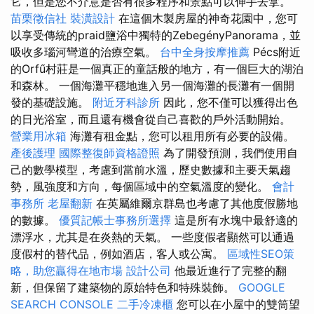
它，但是您不介意是否有很多程序和景點可以伸手去拿。
苗栗徵信社
裝潢設計
在這個木製房屋的神奇花園中，您可
以享受傳統的praid鹽浴中獨特的ZebegényPanorama，並
吸收多瑙河彎道的治療空氣。
台中全身按摩推薦
Pécs附近
的Orfű村莊是一個真正的童話般的地方，有一個巨大的湖泊
和森林。 一個海灘平穩地進入另一個海灘的長灘有一個開
發的基礎設施。
附近牙科診所
因此，您不僅可以獲得出色
的日光浴室，而且還有機會從自己喜歡的戶外活動開始。
營業用冰箱
海灘有租金點，您可以租用所有必要的設備。
產後護理
國際整復師資格證照
為了開發預測，我們使用自
己的數學模型，考慮到當前水溫，歷史數據和主要天氣趨
勢，風強度和方向，每個區域中的空氣溫度的變化。
會計
事務所
老屋翻新
在英屬維爾京群島也考慮了其他度假勝地
的數據。
優質記帳士事務所選擇
這是所有水塊中最舒適的
漂浮水，尤其是在炎熱的天氣。 一些度假者顯然可以通過
度假村的替代品，例如酒店，客人或公寓。
區域性SEO策
略，助您贏得在地市場
設計公司
他最近進行了完整的翻
新，但保留了建築物的原始特色和特殊裝飾。
GOOGLE
SEARCH CONSOLE
二手冷凍櫃
您可以在小屋中的雙筒望