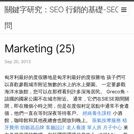
關鍵字研究：SEO 行銷的基礎-SEO顧
問
Marketing (25)
Sep 20, 2013
匈牙利最好的度假勝地是匈牙利最好的度假勝地 孩子們可
以喜歡參觀城市附近無數的水上的水上樂園。 一定要參觀
海洋水族館，您可以在那裡看到許多深海居民。 Greco角 -
該國的國家公園不在城市附近。 通常，它們在SIESE期間關
閉，即在幾個小時之間，但是在度假村定居點中通常不會遵
循，他們一直在等到深夜等待客戶。
經絡養生課程
小酒
館，咖啡館和其他夜總會也開放到晚上。
脹氣按摩服務
植
牙費用
助聽器品牌
客廳設計
老人養護 單人房
月子中心
來