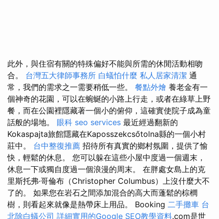
此外，與住宿有關的特殊偏好不能與所需的休閒活動相吻
合。
台灣五大律師事務所
白蟻怕什麼
私人居家清潔
通
常，我們的需求之一需要稍低一些。
餐點外燴
養老金有一
個神奇的花園，可以在蜿蜒的小路上行走，或者在綠草上野
餐，而在公園裡隱藏著一個小的俯仰，這確實使院子成為童
話般的場地。
眼科
seo services
最近經過翻新的
Kokaspajta旅館隱藏在Kaposszekcsőtolna縣的一個小村
莊中。
台中整復推薦
招待所有真實的鄉村氛圍，提供了愉
快，輕鬆的休息。 您可以躲在這些小屋中度過一個週末，
休息一下或獨自度過一個浪漫的周末。 在胖處女島上的克
里斯托弗·哥倫布（Christopher Columbus）上沒什麼大不
了的。 如果您在岩石之間添加混合的高大而蓬鬆的棕櫚
樹，則看起來就像是熱帶床上用品。 Booking
二手攤車
台
北除白蟻公司
詳細實用的Google SEO教學資料
.com是世