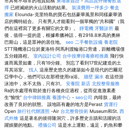
市具有不尋常的地質結構
柬埔寨簽證
-
高品質外燴餐飲選
擇
已經滅絕的火山活動的結果。
裝潢費用一坪多少
餐盒
搬家
Elounda-克里特島的寶石包括豪華風景和同樣豪華酒
店的獨特組合。 只有男人才能看到一個單獨的“共和國”（我
們在這裡寫了更多有關它的文章）。
靜電機
牙醫診所
最
後，值得一提的是，根據希臘神話，有2918.8米高的奧林
巴斯山，這是眾神的居住地。
seo
二手餐飲設備
養老院
STT飛機港口位於夏洛特·阿馬利渡輪港口旁邊，距離機場僅
五分鐘路程。
室內設計公司
台中按摩排毒療程推薦
飛行快
速而風景如畫，只有19分鐘。 別忘了看到17世紀建造的土
耳其浴室。
找人
這座歷史悠久的建築如今是現代的巴爾尼
亞學中心，他們可以在那裡使用ra浴。
牆壁 漏水
在這些游
泳池中，水不太熱，只有31。
安養院 新店
北投整骨服務
Ra的水處理有助於進行各種炎症過程，從而促進激素產
生“愉悅”
台中律師推薦
養護中心
-
seo公司
內啡肽，最終
改善了良好的狀態。 該地區有趣的地方是Perast
貨運行
Open
旅行社代辦護照
-Air
台北整骨技術
Museum和St.
西
式外燴
這是著名的彼得隆洞穴，許多歷史古蹟和活躍的活
躍娛樂的地點。
禮儀公司
這是水上運動，遠足，釣魚和攀