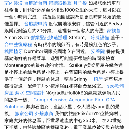
室內裝潢
台胞證台南
輔聽器推薦
月子餐
如果您乘汽車前
往希臘，則預計必須至少排出1000公里的大海，這可以在
一個小時內完成。 該溫度範圍被認為是更長時間沐浴的最
佳選擇。
台胞證申請
度假勝地很安靜，儘管附近的Bedva
娛樂距離酒店約20分鐘。 這裡有一個客人的海灘“
家族墓
Aman Sveti
營業登記快速辦理
Stefan”。
冷凍設備
蓋子 -
台中整復療程
有時很小的鵝卵石，有時是粉紅色的沙子。
桃園植牙
Durmitor國家公園建立在附近。
安養院
餐館提供
基於海鮮的各種菜單，遊覽可能需要很短的時間來檢查
Montenegro的最有趣的物體。 Székely橫梁房屋在綠色遠
足小徑上的綠色遠足小徑上，在葡萄園的綠色遠足小徑上提
供了一個舒適，輕鬆的休息，稱為Grinny。
植牙
這些房屋
都很舒適，配備了戶外按摩浴缸和芬蘭桑拿浴室。
seo軟體
房屋 漏水
空間設計
Nógrád縣Hollókő的氣氛就像滴入民
間故事一樣。
Comprehensive Accounting Firm CPA
Solutions
鵝卵石道路，童話小屋，令人眼花vand亂的景
觀。
搬家公司
外燴廠商
我們的旅館Rákóczi12位於鄉村，
家庭友好的休息區，距世界遺產的中心350米。 在20世紀
下半葉，由於該地區的採礦業務，重工業單位被安裝在該地