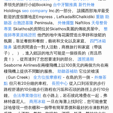
界領先的旅行小組Booking
台中牙醫推薦
新竹外燴
Holdings
seo company
Inc.的一部分。 該國西部海岸最受
歡迎的度假勝地是Empress，Lefkada和Chalkidiki
重聽 助
聽器
台胞證基隆
Peninsula。
外燴擺盤
Naftilos
天母整骨
專業
Skiathos的房間位於Skiathos美麗的傳統房屋中。
整
復師專業資格證照
他們的地中海花園營造出寧靜和放鬆的
氛圍，靠近餐館和餐館，藝術和文化以及家庭。
四門冰箱
隆鼻
這些房間適合一對人活動，商務旅行和家庭（帶孩
子）。 ），進入錯誤的地方可能是一個很長的（而且昂
貴！），從而達到了您想要達到的部分。
護照過期
Seaborne Airlines在兩棲飛機上以100美元的兩個方向在兩
棲飛機上提供不間斷的服務。
助聽器補助
它位於槍溪
（Gun Creek）
全方位按摩療程
- 在島的另一側 -
外燴茶
點
但只有20分鐘的車程。
長照中心
從入口到浴室的步行
路程舒適的10分鐘步行路程在污垢和石頭的路徑上步行10分
鐘。
合法專業徵信社
在小路上，岩石彼此堆疊在一起，弗
林特森尼人。
商用冰箱
一旦在海灘上找到它，您可能會驚
訝地發現一些衣櫃和一個帶有簡單票價和最好的冷凍飲料的