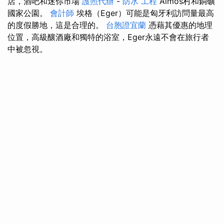
店，酒吧和迷你市場
護照代辦
-
防水 工程
Álmos村和銅礦
國家公園。
會計師
埃格（Eger）可能是匈牙利訪問量最高
的度假勝地，這是合理的。
台胞證宜蘭
憑藉其優惠的地理
位置，高級釀酒廠和獨特的浴室，Eger永遠不會在旅行者
中被忽視。