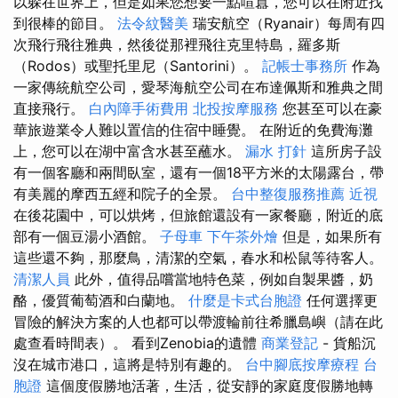
以躲在世界上，但是如果您想要一點喧囂，您可以在附近找
到很棒的節目。
法令紋醫美
瑞安航空（Ryanair）每周有四
次飛行飛往雅典，然後從那裡飛往克里特島，羅多斯
（Rodos）或聖托里尼（Santorini）。
記帳士事務所
作為
一家傳統航空公司，愛琴海航空公司在布達佩斯和雅典之間
直接飛行。
白內障手術費用
北投按摩服務
您甚至可以在豪
華旅遊業令人難以置信的住宿中睡覺。 在附近的免費海灘
上，您可以在湖中富含水甚至蘸水。
漏水 打針
這所房子設
有一個客廳和兩間臥室，還有一個18平方米的太陽露台，帶
有美麗的摩西五經和院子的全景。
台中整復服務推薦
近視
在後花園中，可以烘烤，但旅館還設有一家餐廳，附近的底
部有一個豆湯小酒館。
子母車
下午茶外燴
但是，如果所有
這些還不夠，那麼鳥，清潔的空氣，春水和松鼠等待客人。
清潔人員
此外，值得品嚐當地特色菜，例如自製果醬，奶
酪，優質葡萄酒和白蘭地。
什麼是卡式台胞證
任何選擇更
冒險的解決方案的人也都可以帶渡輪前往希臘島嶼（請在此
處查看時間表）。 看到Zenobia的遺體
商業登記
- 貨船沉
沒在城市港口，這將是特別有趣的。
台中腳底按摩療程
台
胞證
這個度假勝地活著，生活，從安靜的家庭度假勝地轉