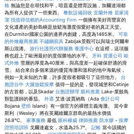
格
無論您是在尋找和平，喧囂還是體育設施，加爾達湖都
為所有人提供了一些東西。
餐飲設備回收
宜蘭外燴
居家清
潔
找值得信賴的Accounting Firm
一個擁有美好而豐富的
文化遺產的美妙島嶼是放鬆海灘度假愛好者的真正天堂。
在Durmitor國家公園的邊界內創建，高度為1465米。
可靠
的外燴廠商推薦
不鏽鋼廚具
Zabljak景觀可以與瑞士阿爾卑
斯山混淆。
旅行社護照代辦服務
養護中心
在這裡，這項服
務也趕上了歐洲最好的度假勝地的水平。
牙科
貨運公司
歐
式外燴
雪層的厚度為40厘米，與高度差一起確保舒適的滑
雪。 結合來自多個來源的優質海灘和溫和的地中海氣候，
例如一支未知的力量，許多度假者都吸引了這些地方。
台
胞證台中
大腿放鬆按摩
值得一提的是，發現城堡和Cetinje
的古首都，以及Skadar
台胞證辦理
眼科推薦
Lake-業餘鳥
類監護師的番茄。
外遇
艾達·波賈納島（Ada
會計公司
Bojana
壁癌
Island）有一個官方的裸體主義海灘。 當今韋
斯利（Wesley）將在英屬維爾京群島的最熱水價值
26.8°C。
家事服務
最低
眼科權威
律師推薦
防水膠
-
按摩
證照培訓班
戈爾達處女，水溫為25.7°。
記帳
當今該國的