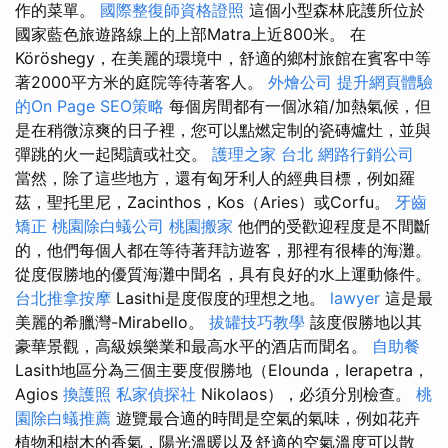
作的菜單。
國際整復師資格證照
這個小型森林庇護所位於
國家藍色旅遊路線上的上部Matra上近800米。 在
Köröshegy，在美麗的環境中，舒適的鄉村旅館在賓客中等
著2000平方米的庭院等待著客人。
外燴公司
提升網頁體驗
的On Page SEO策略
每個房間都有一個冰箱/加熱氣候，但
是在稍微涼爽的日子裡，您可以點燃定制的瓷磚爐灶，並與
彈跳的火一起閱讀或社交。
護理之家 台北
網路行銷公司
當然，除了這些地方，還有匈牙利人的經典目標，例如羅
茲，聖托里尼，Zacinthos，Kos（Aries）或Corfu。
牙齒
矯正
桃園除白蟻公司
桃園搬家
他們的受歡迎程度是不間斷
的，他們每個人都在等待著拜訪遊客，那裡有很棒的海灘。
從度假勝地的優質海灘中聞名，具有良好的水上運動條件。
台北推拿按摩
Lasithi是度假度的理想之地。
lawyer
這是最
美麗的希臘灣-Mirabello。
拔罐技巧教學
該度假勝地以其
豪華景觀，高級娛樂業和最高水平的酒店而聞名。
自助餐
Lasith地區分為三個主要度假勝地（Elounda，Ierapetra，
Agios
換護照
私家偵探社
Nikolaos），必須分別檢查。
桃
園除白蟻推薦
遊覽最合適的時間是空氣的氣味，例如花卉
植物和樹木的香氣，陽光溫暖以及舒適的空氣溫度可以散