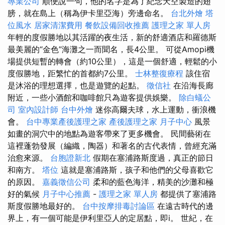
專業公司
順便說一句，他的名字是為了紀念天空製造的翅
膀，就在島上（稱為伊卡里亞海）旁邊命名。
台北外燴
塔
位風水
居家清潔費用
餐飲設備回收推薦
護理之家 單人房
年輕的度假勝地以其活躍的夜生活，新的舒適酒店和羅德斯
最美麗的“金色”海灘之一而聞名，長4公里。 可從Amopi機
場提供短暫的轉會（約10公里），這是一個舒適，輕鬆的小
度假勝地，距繁忙的首都約7公里。
士林整復療程
該住宿
是沐浴的理想選擇，也是遊覽的起點。
徵信社
在沿海長廊
附近，一些小酒館和咖啡館只為遊客提供娛樂。
除白蟻公
司
室內設計師
台中外燴
迷你高爾夫球，水上運動，衝浪機
會。
台中專業產後護理之家
產後護理之家 月子中心
風景
如畫的洞穴中的地點為遊客帶來了更多機會。 民間藝術在
這裡蓬勃發展（編織，陶器）和著名的古代表情，曾經充滿
治愈來源。
台胞證新北
假期在塞浦路斯度過，真正的節日
和南方。
塔位
這就是塞浦路斯，孩子和他們的父母喜歡它
的原因。
嘉義徵信公司
柔和的藍色海洋，精美的沙灘和極
好的氣候
月子中心推薦
-
護理之家 單人房
都提供了塞浦路
斯度假勝地最好的。
台中按摩排毒討論區
在遠古時代的邊
界上，有一個可能是伊利里亞人的定居點，即i。 世紀，在