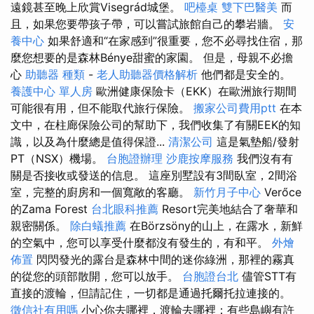
遠鏡甚至晚上欣賞Visegrád城堡。
吧檯桌
雙下巴醫美
而
且，如果您要帶孩子帶，可以嘗試旅館自己的攀岩牆。
安
養中心
如果舒適和“在家感到”很重要，您不必尋找住宿，那
麼您想要的是森林Bénye甜蜜的家園。 但是，母親不必擔
心
助聽器 種類
-
老人助聽器價格解析
他們都是安全的。
養護中心 單人房
歐洲健康保險卡（EKK）在歐洲旅行期間
可能很有用，但不能取代旅行保險。
搬家公司費用ptt
在本
文中，在柱廊保險公司的幫助下，我們收集了有關EEK的知
識，以及為什麼總是值得保證...
清潔公司
這是氣墊船/發射
PT（NSX）機場。
台胞證辦理
沙鹿按摩服務
我們沒有有
關是否接收或發送的信息。 這座別墅設有3間臥室，2間浴
室，完整的廚房和一個寬敞的客廳。
新竹月子中心
Verőce
的Zama Forest
台北眼科推薦
Resort完美地結合了奢華和
親密關係。
除白蟻推薦
在Börzsöny的山上，在露水，新鮮
的空氣中，您可以享受什麼都沒有發生的，有和平。
外燴
佈置
閃閃發光的露台是森林中間的迷你綠洲，那裡的霧真
的從您的頭部散開，您可以放手。
台胞證台北
儘管STT有
直接的渡輪，但請記住，一切都是通過托爾托拉連接的。
徵信社有用嗎
小心你去哪裡，渡輪去哪裡；有些島嶼有許