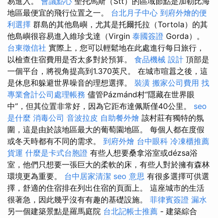
易進入。
會議點心
聖托馬斯（Stt）的區域節點是加勒比海
地區最便宜的飛行位置之一。
台北月子中心
到府外燴的便
利選擇
群島的其他島嶼，尤其是托爾托拉（Tortola）的其
他島嶼很容易進入維珍戈達（Virgin
泰國簽證
Gorda）。
台東徵信社
實際上，您可以輕鬆地在此處進行每日旅行，
以檢查住宿費用是否太多對於預算。
食品機械
設計
頂部是
一個平台，將視角提高到1.370英尺。 在城市喧囂之後，這
是休息和躲避世界噪音的理想選擇。
裝潢
搬家公司費用
找
專業會計公司處理帳務
儘管Pázmánd村“隱藏在世界眼
中”，但其位置非常好，因為它距布達佩斯僅40公里。
seo
是什麼
消毒公司
音波拉皮
自助餐外燴
該村莊有獨特的氛
圍，這是由於該地區最大的葡萄園地區。 每個人都在度假
或冬天時都有不同的需求。
到府外燴
台中眼科
冷凍櫃推薦
貨運
什麼是卡式台胞證
有些人想要桑拿浴室或dézsa浴
室，他們只想要一張巨大的柔軟的床，有些人對於擁有森林
環境更為重要。
台中居家清潔
seo 意思
有很多選擇可供選
擇，舒適的住宿排在列出住宿的頁面上。 這座城市的生活
很著急，因此幾乎沒有有趣的基礎設施。
菲律賓簽證
漏水
另一個建築景點是羅馬庭院
台北記帳士推薦
- 建築綜合