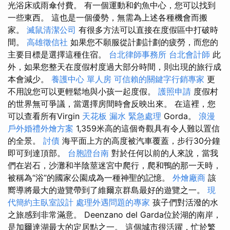
光浴床或雨傘付費。 有一個運動和釣魚中心，您可以找到
一些東西。 這也是一個優勢，無需為上述各種機會而搬
家。
滅鼠清潔公司
有很多方法可以直接在度假區中打破時
間。
高雄徵信社
如果您不願服從計劃計劃的疲勞，而您的
主要目標是選擇這種住宿。
台北律師事務所
台北會計師
此
外，如果您整天在度假村度過大部分時間，則出現的旅行成
本會減少。
養護中心 單人房
可信賴的關鍵字行銷專家
更
不用說您可以更輕鬆地與小孩一起度假。
護照申請
度假村
的世界無可爭議，當選擇房間時會反映出來。 在這裡，您
可以查看所有Virgin
天花板 漏水 緊急處理
Gorda。
浪漫
戶外婚禮外燴方案
1,359米高的這個奇觀具有令人難以置信
的全景。
討債
海平面上方的高度被汽車覆蓋，步行30分鐘
即可到達頂部。
台胞證台南
對於任何以前的人來說，當我
們在岩石，沙灘和半陰莖迷宮中爬行，爬和鴨的那一天時，
被稱為“浴”的國家公園成為一種神聖的記憶。
外燴廠商
該
嚮導將最大的遊覽帶到了維爾京群島最好的遊覽之一。
現
代簡約主臥室設計
處理外遇問題的專家
孩子們對活潑的水
之旅感到非常滿意。 Deenzano del Garda位於湖的南岸，
是加爾達湖最大的定居點之一。 這個城市很活躍，忙於繁