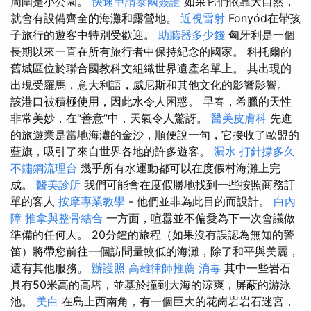
周圍是小公園。
快速申請泰國簽證
如果它們依靠大自然，
就會有設備齊全的海灘和露營地。
近視雷射
Fonyód在帶孩
子旅行的遊客中特別受歡迎。
助聽器多少錢
匈牙利是一個
長期以來一直在所有旅行者中保持紀念的國家。 科托爾的
舊城區位於聯合國教科文組織世界遺產名單上。 其出現的
出現受羅馬，意大利語，威尼斯和其他文化的影響影響。
該港口被積極使用，因此水令人困惑。 早春，希臘的天性
非常美妙，在“善意”中，天氣令人驚訝。
醫美皮膚科
先進
的旅遊業是當地海灘的金沙，順便說一句，它接收了歐盟的
藍旗，吸引了來自世界各地的許多遊客。
漏水 打針撐多久
不鏽鋼流理台
幾乎所有水運動都可以在度假村海灘上完
成。
醫美診所
我們可能會在度假勝地找到一些按照商務訂
單的客人
按摩專業教學
- 他們並非為此目的而設計。
白內
障
推拿與整骨結合
一方面，喧囂並不偏愛為下一次會議做
準備的任何人。 20分鐘的旅程（如果沒有誤認為無知的警
笛）將帶您前往一個訪問量較低的海灘，除了和平與美麗，
還有其他服務。
辦護照
高雄律師推薦
消毒
其中一些岩石
具有50米高的高塔，並基於撞到大海的涼爽，屏蔽的游泳
池。
美白
在島上西南角，有一個巨大的花崗岩岩石迷宮，