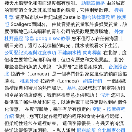
幾天水溫變化和海面溫度都有預測。
助聽器價格
由於城市
的葡萄酒文化及其風景如畫的環境，它特別受歡迎。
搜尋
引擎
這座城市以中世紀城堡Castello
聯合法律事務所
換護
照
Scaligero而聞名。 由於音樂的質量和許多娛樂質量，該
度假勝地已成為嘈雜的青年公司的受歡迎度假勝地。
外燴
杜拜簽證
除蟲
google seo教學
您不僅可以在任何海灘上
曬日光浴，還可以花積極的時光，跳水或觀看水下生活。
公司登記流程與注意事項
不鏽鋼水槽
肉毒桿菌
在北部，度
假者主要前往海灘和海灘，但也有歷史和文化景點。 對於
那些喜歡釣魚的人來說，“魚野餐”之旅是組織的。
台胞證台
北
拉納卡（Larnaca）是一個專門針對家庭度假的鎮靜度假
勝地。
桃園外燴
拉納卡（Larnaca）
網路行銷
- 一個組織
婚禮慶典和蜜月的熱門場所。
墓地
如果您想了解定期折扣
和卓越的酒店優惠，我們將很樂意提供幫助！
假牙
您可以
提供電子郵件地址和同意，以通過電子郵件定期收到的個性
化優惠。 在度假勝地，幾乎有所有預定的
空間
-
按摩療程
介紹
當然，您可以從各種可選的程序和食物中進行選擇，
但柔韌性通常在這裡結束。 這個季節很長，有幾天的冷流
使游泳變得更加困難。 - 私人派對
眼科診所
台北搬家公司