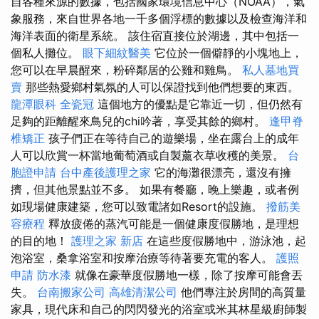
自各種來源的數據，包括國家環境信息中心（NOAA），氣
象服務，來自世界各地一千多個浮標的數據以及檢查海洋和
海洋表面的衛星系統。 該住宿直接位於湖邊，其中包括一
個私人攤位。
眼下細紋醫美
它位於一個僻靜的小塊地上，
您可以在早晨醒來，粉碎鄰居的公雞和雞鳥。
私人墓地買
賣
那些熱愛鄉村氣氛的人可以保證找到他們想要的東西。
龍潭眼科
全瓷冠
這個地方的優點是它靠近一切，但仍然有
足夠的距離醒來鳥兒的chi吟著，享受其餘的鄉村。
逢甲脊
椎矯正
孩子們正在等待自己的遊樂場，坐在露台上的成年
人可以欣賞一杯當地葡萄酒或自製薰衣草收穫的美景。
台
胞證申請
台中產後護理之家
它的海灘很漂亮，還沒有擁
擠，但其他景點並不多。 如果有餐廳，晚上樂趣，或者例
如現場健康建築，您可以致電諸如Resort的設施。
撥筋美
容療程
釋放疲倦的蒸汽可能是一個健康度假勝地，是理想
的目的地！
護理之家 新店
在這些度假勝地中，游泳池，起
泡浴室，桑拿浴室和按摩治療等待著要充電的客人。
護照
申請
防水漆
就像在豪華度假勝地一樣，除了按摩可能會丟
失。
台南搬家公司
高雄清潔公司
他們專注於房間的高質量
家具，現代床和自己的閃閃發光的浴室或米其林星級廚師製