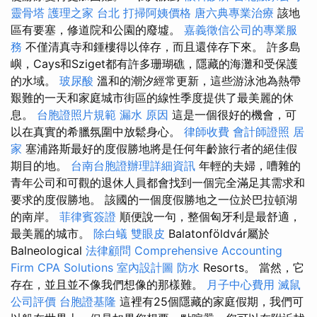
靈骨塔
護理之家 台北
打掃阿姨價格
唐六典專業治療
該地
區有要塞，修道院和公園的廢墟。
嘉義徵信公司的專業服
務
不僅清真寺和鍾樓得以倖存，而且還倖存下來。 許多島
嶼，Cays和Sziget都有許多珊瑚礁，隱藏的海灘和受保護
的水域。
玻尿酸
溫和的潮汐經常更新，這些游泳池為熱帶
艱難的一天和家庭城市街區的線性季度提供了最美麗的休
息。
台胞證照片規範
漏水 原因
這是一個很好的機會，可
以在真實的希臘氛圍中放鬆身心。
律師收費
會計師證照
居
家
塞浦路斯最好的度假勝地將是任何年齡旅行者的絕佳假
期目的地。
台南台胞證辦理詳細資訊
年輕的夫婦，嘈雜的
青年公司和可觀的退休人員都會找到一個完全滿足其需求和
要求的度假勝地。 該國的一個度假勝地之一位於巴拉頓湖
的南岸。
菲律賓簽證
順便說一句，整個匈牙利是最舒適，
最美麗的城市。
除白蟻
雙眼皮
Balatonföldvár屬於
Balneological
法律顧問
Comprehensive Accounting
Firm CPA Solutions
室內設計圖
防水
Resorts。 當然，它
存在，並且並不像我們想像的那樣難。
月子中心費用
滅鼠
公司評價
台胞證基隆
這裡有25個隱藏的家庭假期，我們可