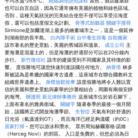
平均水溫-26.6°C。
經絡調理證照課程
當然，酒店建築群
也可以自言自語，因為它通常擁有美麗的植物和綠色區域。
否則，這種天氣狀況的完美結合使您不僅可以享受沿海度
假，還可以包括度假文化計劃。
骨導式助聽器
關鍵字搜尋
Sirmione是加爾達湖上最多的繪畫城市之一，這是一個延伸
到湖南部的長半島。
白內障手術
台中養生排毒
自助搬家
該市著名的歷史景點，美麗的舊城區和溫泉。
成立公司
主
要海灘是混凝土的，但是海灘的舒適部分可以在20分鐘內
步行。
新竹徵信社
該市的建築受到不同國家及其特徵的影
響。 度假勝地可讓您快速到達該國任何地方。
納骨塔
林多
斯被認為是希臘的國家考古遺產，這座城市在聯合國教科文
組織世界遺產上。
身體放鬆按摩
該度假勝地將令人難以置
信的美麗和歷史景點與豪華的沙灘相結合，周圍有兩個安靜
的海灣。
辦護照
新北律師事務所
這座城市位於岩石腳下，
上面有著名的雅典衛城。
關鍵字
隨著春季的最後一個月開
始，該國將正式開放海灘季節。
失智症
天氣有利於舒適的
日光浴（氣溫達到OT），而且海洋已經足夠溫暖（約0C）
居家打掃
- 您可以游泳和潛水。 眾所周知赫爾塞格·諾維
（Herceg Novi）的郊區。 入口是免費的，但您必須為日