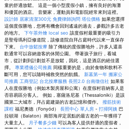
童的舒適放鬆。 這是一個小型度假小鎮，擁有良好的海灘
和優質的酒店。 音樂家，運動員和電影院經常來到這裡。
設計師
居家清潔300元
免費律師詢問
塔位價格
如果您選擇
這個度假勝地，您將有機會回到遙遠的過去，參觀許多古老
的地方。
下午茶外燴
local seo
該度假村最重要的吸引力
是聖母瑪利亞修道院，該修道院自拜占庭時代以來一直保存
下來。
台中放鬆按摩
除了傳統的度假勝地外，許多人還喜
歡通常可以容納遊客的休閒公園。 帶著孩子旅行，看城
市，從計劃到計劃並不是放鬆，因此，這是酒店的絕佳選
擇。
專業禮儀公司推薦
同樣重要的是，由於食物和飲料不
斷可用，您可以隨時補救突然的飢餓。
新墓第一年
搬家公
司推薦
工商登記
台北按摩服務
長照2.0
台南徵信社
如果客
人在度假勝地（例如木製房屋和公寓）在度假村容納客人是
否容易區分客人。 例如，塞薩洛尼基（Thessaloniki）是該
國第二大城市，拜占庭建築的古老記憶和傑作。
撥筋技術
課程
福尼奧德（Fonyód）
長照中心 單人房
-
打掃阿姨
巴
拉頓湖（Balaton）南部海岸定居點的最古老的一年獲得了
大量主人。
月子餐多少錢
可以為客人提供舒適的度假者，