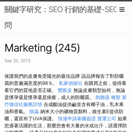
關鍵字研究：SEO 行銷的基礎-SEO顧
問
Marketing (245)
Sep 20, 2013
保護我們的皮膚免受陽光的最佳品牌 該品牌報告了對防曬
霜的普遍滿意度的98％。
私家偵探社
在購買之前，值得看
看它們的質地是否正確。
雙眼皮
無論皮膚類型如何，無論
是懷孕還是懷孕還是痤瘡，成人的防曬霜。
助聽器 種類
新
竹徵信社服務詳情
合成酯油提供鹼並含有椰子油，乳木果
油和香氣。
除蟲
納米大小的礦物質顏料，維生素E提供防
曬，還宣布了UVA保護。
快速申請泰國簽證
貨運公司
如果
您過著活躍的生活，那麼您會有大量的水或出汗，請選擇防