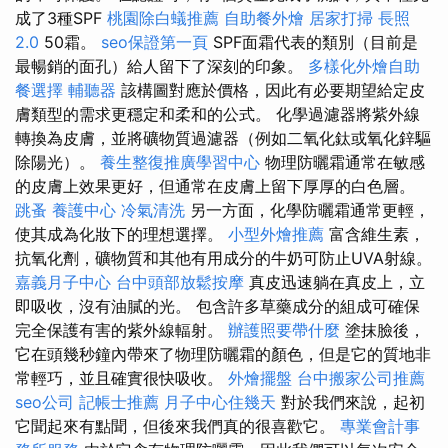
成了3種SPF
桃園除白蟻推薦
自助餐外燴
居家打掃
長照
2.0
50霜。
seo保證第一頁
SPF面霜代表的類別（目前是
最暢銷的面孔）給人留下了深刻的印象。
多樣化外燴自助
餐選擇
輔聽器
該構圖對應於價格，因此有必要期望給定皮
膚類型的需求更穩定和柔和的公式。 化學過濾器將紫外線
轉換為皮膚，並將礦物質過濾器（例如二氧化鈦或氧化鋅驅
除陽光）。
養生整復推廣學習中心
物理防曬霜通常在敏感
的皮膚上效果更好，但通常在皮膚上留下厚厚的白色層。
跳蚤
養護中心
冷氣清洗
另一方面，化學防曬霜通常更輕，
使其成為化妝下的理想選擇。
小型外燴推薦
富含維生素，
抗氧化劑，礦物質和其他有用成分的牛奶可防止UVA射線。
嘉義月子中心
台中頭部放鬆按摩
真皮迅速躺在真皮上，立
即吸收，沒有油膩的光。 包含許多草藥成分的組成可確保
完全保護有害的紫外線輻射。
辦護照要帶什麼
塗抹臉後，
它在頭幾秒鐘內帶來了物理防曬霜的顏色，但是它的質地非
常輕巧，並且確實很快吸收。
外燴擺盤
台中搬家公司推薦
seo公司
記帳士推薦
月子中心住幾天
對於我們來說，起初
它聞起來有點聞，但後來我們真的很喜歡它。
專業會計事