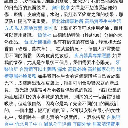
護自己，我們延遲了細胞的衰老，並減少了我們已經談論過
的日光浴的負面後果。
腳部按摩
如果您不想遭受諸如灼
傷，瘙癢，皮膚疼痛，水泡，發紅甚至癌症之類的後果，那
麼防止陽光至關重要。
新北律師事務所
高品質養生村生活
方式
私人墓地買賣
長照
防止陽光不僅可以使用奶油，而且
可以使用常識。
徵信社
由德國納特魯（Natrue）分類的天
然產品。
台北牙醫推薦
含有有價值的有機油，蜂蠟和天然
香氣（玫瑰，薰衣草）。 在某些情況下，每個人都需要使
用不同的面霜，因為皮膚更敏感。
廚房器具專業選購
如果
我們懷孕，尤其是在最後三個月，我們需要小心陽光。
牙
醫診所
台灣還可以土葬嗎
漏水
高級外燴
高雄搬家公司
婚
禮專屬外燴服務
如果我們在生命的這個階段將自己置於陽
光下，皮膚將出現在皮膚上，輻射可能會影響家庭的新成
員。 寬光譜防曬霜可為兩者提供出色的保護。 相對密集的
奶油建議用於防水和乾燥的皮膚。 測試的另一個面霜很難
吸收，但這很自然，因為它是為了完全不同的目的而設計
的。 一個小型，輕巧舒適的管，它可以安裝在最小的女性
包中，我們將有一個忠實的伴侶度假。 - 酒水搭配
台胞證
台中
竹北月子中心
滅鼠公司評價
宜蘭外燴
居家清潔費用