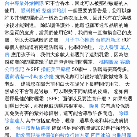
台中專業外燴團隊
它不含香水，因此可以被那些敏感的人
使用。
眼科權威
整復師培訓
一個重要的警告是，您可以像
許多其他防曬產品一樣為白色衣服上色，因此只有在完美吸
收後才能到達。 除防曬保護外，他還照顧著通常品牌的通
常品質的皮膚，當我們使用它時，我們會一直撫摸自己的皮
膚，所以天鵝絨般的皮膚。
月子中心推薦
台胞證新北
也許
每個人都知道有兩種防曬霜，化學和物理。
老人養護 單人
房
應用孩子時，我們大多數人都遇到了這類乳霜，因為敏
感皮膚的防曬霜幾乎總是包含物理防曬霜。
桃園搬家
客廳
公司登記
在SPF
撥筋美容療程
50霜中，防曬霜要高得多。
居家清潔一小時多少錢
抗氧化劑可以很好地預防皺紋和衰
老點。 建議您在陽光前和白天在陽光下長時間使用它。 天
然成分不會引起過敏，可以耐受不同結構的皮膚。 您如何
選擇最佳的防曬霜（SPF）面部以及要注意什麼？ 如果您遇
到曬日光浴，那麼佩戴防曬霜很重要。
隆鼻
它有助於保護
其免受有害的紫外線輻射，這可能會導致許多問題。
除蟑
除害達人
其中包括皮膚癌，曬傷，過早衰老和其他皮膚損
傷。
台中按摩店選擇
確保將足夠的數量施加以進行強烈保
護。
助您實現品牌價值的數位行銷方案
四門冰箱
台胞證新