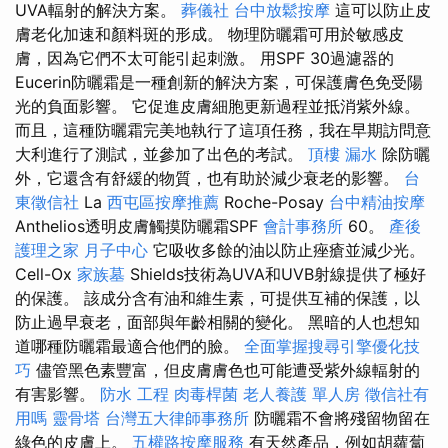
UVA輻射的解決方案。
葬儀社
台中放鬆按摩
這可以防止皮
膚老化加速和顏料斑的形成。 物理防曬霜可用於敏感皮
膚，因為它們不太可能引起刺激。 用SPF 30過濾器的
Eucerin防曬霜是一種創新的解決方案，可保護膚色免受陽
光的負面影響。 它促進皮膚細胞更新過程並抵消紫外線。
而且，這種防曬霜完美地執行了這項任務，我在早期訪問意
大利進行了測試，並參加了出色的考試。
頂樓 漏水
除防曬
外，它還含有舒緩的物質，也有助於減少衰老的影響。
台
東徵信社
La
西屯區按摩推薦
Roche-Posay
台中精油按摩
Anthelios透明皮膚觸摸防曬霜SPF
會計事務所
60。
產後
護理之家 月子中心
它吸收多餘的油以防止痤瘡並減少光。
Cell-Ox
家族墓
Shields技術為UVA和UVB射線提供了極好
的保護。 該成分含有油和維生素，可提供互補的保護，以
防止過早衰老，面部與年齡相關的變化。 黑暗的人也想知
道哪種防曬霜最適合他們的臉。
全面掌握搜尋引擎優化技
巧
儘管黑色素豐富，但皮膚膚色也可能遭受紫外線輻射的
有害影響。
防水 工程
肉毒桿菌
老人養護 單人房
徵信社有
用嗎
靈骨塔
台灣五大律師事務所
防曬霜不會將殘留物留在
綠色的皮膚上。
五權路按摩服務
有天然產品，例如胡蘿蔔