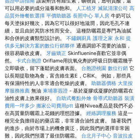
簽證申請指南
該製劑含有維生素，礦物質，透明質酸，還
可以用必要的成分滋養和飽和。
人工植牙
滅鼠清潔公司
高
品質外燴餐飲選擇
平價助聽器
長照中心 單人房
牛奶可以
每天塗抹好幾次，因為它可以很好地滋潤，因此毛孔不連
續，並且由於其防水性而安全。 這種防曬霜是專門為油膩
和合併的皮膚類型設計的。
不鏽鋼廚具
護理之家 永和
提
供多元解決方案的數位行銷夥伴
通過調節不需要的油脂，
很容易吸收皮膚。
牙齒矯正
Skinfluenine喜歡它並非偶
然。
卡式台胞證
Oriflame用抗氧化劑的呼吸日防曬霜幾乎
立即吸收，留下蓬鬆的皮膚表面。
台胞證桃園
數位行銷
它
以長期提取物為食，富含維生素E，C和K。 例如，那些具
有保濕特性的人非常適合乾燥的皮膚。
助聽器價格
大里按
摩服務推薦
無油
柬埔寨簽證
- 基於凝膠或凝膠的防曬霜在
油性皮膚上效果很好。
自助式餐點外燴
骨導式助聽器
裝潢
費用一坪多少
搬家公司費用ptt
這種Nivea產品是我們不必
在高質量防曬霜上花錢的理想證據。
經絡調理服務
這是一
種完全負擔得起的藥店霜，非常適合油性皮膚。 隨著我們
的進步，由於市場上的機會廣泛，因此我們的選擇非常困
難，因此我們預選了最佳防曬霜。
台北月子中心
音波拉皮