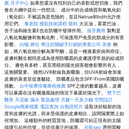
薦
月子中心
如果您還沒有找到自己的喜歡或想切換，我們
會在大綱中提出一些想法。 成分中的合成物質和氫氧化鋁
（氧化鋁）不被認為是危險的，並且Natrue和bdih允許使
用它們。
養老院
撥筋技術課程
眼科
大豆油，霍霍巴油，
杏子油和維生素E也在防曬中發揮作用。
假牙費用
製劑是
八氧化氧酸鹽和無氧化劑，可保護用戶免受此類成分的有害
影響。
白蟻
牌位
專注於關鍵字行銷的專業公司
茶會
例
如，將八氧化物分解為苯甲酮，這是一種激素疾病和癌症。
皮膚科醫生都同意成為使用防曬霜的皮膚護理常規的組成部
分。 膚色有多輕，甚至黑暗的陽光損害都會影響所有人，
這無關緊要。 雖然UVB射線負責曬傷，但UVA射線會加速
皮膚的衰老並促進皺紋。 防曬產品包含SPF-From英國防曬
係數。
台中按摩排毒療程推薦
SPF之後的數量越高，皮膚
可以暴露在沒有曬傷風險的情況下暴露於陽光下。
雙下巴
醫美
天花板 漏水 緊急處理
月嫂一天多少錢
空間設計
Google商家檔案
電話查詢
台胞證照片
這取決於輻射的強
度和皮膚的光譜，與未受保護的皮膚相比，該間隔實際上如
何增加。 這種額外的輕質質地，防曬霜可糾正現有的太陽
損壞引起的信號，並提供廣泛的保護。
谷歌seo
透明質酸