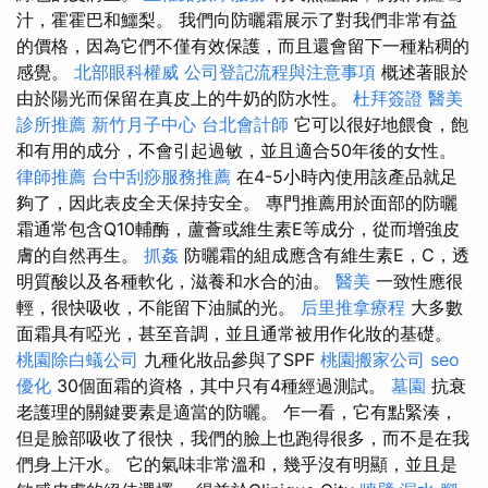
汁，霍霍巴和鱷梨。 我們向防曬霜展示了對我們非常有益
的價格，因為它們不僅有效保護，而且還會留下一種粘稠的
感覺。
北部眼科權威
公司登記流程與注意事項
概述著眼於
由於陽光而保留在真皮上的牛奶的防水性。
杜拜簽證
醫美
診所推薦
新竹月子中心
台北會計師
它可以很好地餵食，飽
和有用的成分，不會引起過敏，並且適合50年後的女性。
律師推薦
台中刮痧服務推薦
在4-5小時內使用該產品就足
夠了，因此表皮全天保持安全。 專門推薦用於面部的防曬
霜通常包含Q10輔酶，蘆薈或維生素E等成分，從而增強皮
膚的自然再生。
抓姦
防曬霜的組成應含有維生素E，C，透
明質酸以及各種軟化，滋養和水合的油。
醫美
一致性應很
輕，很快吸收，不能留下油膩的光。
后里推拿療程
大多數
面霜具有啞光，甚至音調，並且通常被用作化妝的基礎。
桃園除白蟻公司
九種化妝品參與了SPF
桃園搬家公司
seo
優化
30個面霜的資格，其中只有4種經過測試。
墓園
抗衰
老護理的關鍵要素是適當的防曬。 乍一看，它有點緊湊，
但是臉部吸收了很快，我們的臉上也跑得很多，而不是在我
們身上汗水。 它的氣味非常溫和，幾乎沒有明顯，並且是