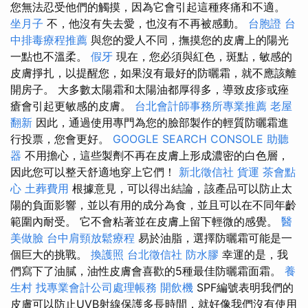
您無法忍受他們的觸摸，因為它會引起這種疼痛和不適。
坐月子
不，他沒有失去愛，也沒有不再被感動。
台胞證
台
中排毒療程推薦
與您的愛人不同，撫摸您的皮膚上的陽光
一點也不溫柔。
假牙
現在，您必須與紅色，斑點，敏感的
皮膚掙扎，以提醒您，如果沒有最好的防曬霜，就不應該離
開房子。 大多數太陽霜和太陽油都厚得多，導致皮疹或痤
瘡會引起更敏感的皮膚。
台北會計師事務所專業推薦
老屋
翻新
因此，通過使用專門為您的臉部製作的輕質防曬霜進
行投票，您會更好。
GOOGLE SEARCH CONSOLE
助聽
器
不用擔心，這些製劑不再在皮膚上形成濃密的白色層，
因此您可以整天舒適地穿上它們！
新北徵信社
貨運
茶會點
心
土葬費用
根據意見，可以得出結論，該產品可以防止太
陽的負面影響，並以有用的成分為食，並且可以在不同年齡
範圍內耐受。 它不會粘著並在皮膚上留下輕微的感覺。
醫
美做臉
台中肩頸放鬆療程
易於油脂，選擇防曬霜可能是一
個巨大的挑戰。
換護照
台北徵信社
防水膠
幸運的是，我
們寫下了油膩，油性皮膚會喜歡的5種最佳防曬霜面霜。
養
生村
找專業會計公司處理帳務
開飲機
SPF編號表明我們的
皮膚可以防止UVB射線保護多長時間，就好像我們沒有使用