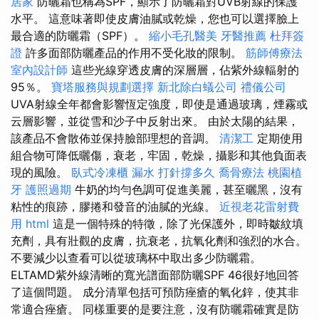
居家
防曬霜也稱為SPF，顯示了防曬霜對UVB射線的保護
水平。 這意味著即使皮膚油膩或乾燥，您也可以選擇臉上
最合適的防曬霜（SPF）。
縮小毛孔醫美
牙醫推薦
杜拜簽
證
許多面部防曬產品的作用不受化妝的限制。
筋師傅療法
室內設計師
這些光線穿透皮膚的深層層，佔紫外線輻射的
95％。
寶塔服務與規劃選擇
新北除白蟻公司
禮儀公司
UVA射線全年都會影響恆定強度，即使是通過玻璃，煙霧或
云層影響，並從雪和沙子中反射出來。 由於太陽的結果，
該產品不會散佈並保持臉部理想的音調。
清潔工
定期使用
組合物可降低曬傷，衰老，牢固，乾燥，攝影和其他負面表
現的風險。
臥式冷凍櫃
漏水 打針撐多久
喬骨療法
桃園植
牙
護照過期
牛奶的均勻色調可促進美麗，甚至曬黑，沒有
粘性的痕跡，膠捲和發音的油膩的光線。
近視老花雷射費
用
html
這是一個特殊的特徵，除了光保護外，即時皺紋填
充劑，具有壯觀的皮膚，抗衰老，抗氧化劑和強烈的水合。
不要減少以查看可以從玻璃杯中取出多少防曬霜。
ELTAMD紫外線清晰的寬光譜面部防曬SPF 46很好地回答
了這個問題。 成分清單包括可預防痤瘡的氧化鋅，使其非
常適合痤瘡。 同樣重要的是要注意，沒有防曬霜確實是防