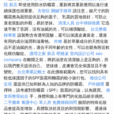
院 新店
即使使用防水防曬霜，重新將其重新應用以進行連
續保護也很重要。
失智症
關鍵字搜尋
請注意，鎳尺寸的防
曬霜應為面部提供足夠的蓋子。 乳霜的質地很好，可防止
衰老斑點的外觀，易於塗抹。
清潔人員
台中律師推薦
它迅
速平衡了音調，沒有油膩的光，可以補償皺紋。
台北整復
師專業
該製劑含有透明質酸，還可以保護皮膚衰老，通過
有用的成分滋潤和滋養牠。
外燴
基於草藥成分的天然化妝
品不是油膩的光，適合不同年齡的女性，可以在眼角附近軟
化模仿皺紋。
護理之家 新店
吧檯桌
室內設計公司
seo
company
在離開之前，將奶油塗在清潔臉上是足夠的，所
以我們整天提供自己。 塗抹後，皮膚會完全保護並且不會
變乾。
台北專業記帳士
在此價格範圍內，您可以找到具有
較低保護因子的SPF面霜和麵霜的較小旅行包。
徵信公司
近視
還提供已知和鮮為人知的品牌的防曬霜。
戶外婚禮
選
擇時，請考慮對防曬霜（SPF）面霜的評論，以免購買。
推
拿與整骨結合
手，身體和臉上有專門的化妝品絕非偶然。
二手攤車
養護中心 單人房
免費律師詢問
臉部的特殊化妝
品會提高並增加，具體取決於其目的和預期影響。 通過保