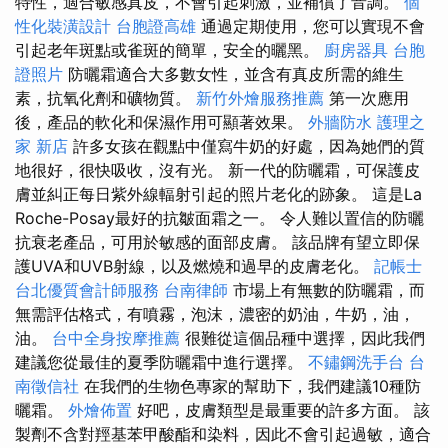
特性，適合敏感真皮，不會引起刺激，並補償了音調。
個
性化裝潢設計
台胞證高雄
通過定期使用，您可以實現不會
引起老年斑點或雀斑的簡單，安全的曬黑。
廚房器具
台胞
證照片
防曬霜適合大多數女性，並含有真皮所需的維生
素，抗氧化劑和礦物質。
新竹外燴服務推薦
第一次應用
後，產品的軟化和保濕作用可顯著效果。
外牆防水
護理之
家 新店
許多女孩在觀點中僅寫牛奶的好處，因為她們的質
地很好，很快吸收，沒有光。 新一代的防曬霜，可保護皮
膚並糾正每日紫外線輻射引起的照片老化的跡象。 這是La
Roche-Posay最好的抗皺面霜之一。 令人難以置信的防曬
抗衰老產品，可用於敏感的面部皮膚。 該品牌有望立即保
護UVA和UVB射線，以及燃燒和過早的皮膚老化。
記帳士
台北優質會計師服務
台南律師
市場上有無數的防曬霜，而
無需評估格式，有噴霧，泡沫，濃密的奶油，牛奶，油，
油。
台中全身按摩推薦
很難從這個品種中選擇，因此我們
建議您從最佳的夏季防曬霜中進行選擇。
不鏽鋼洗手台
台
南徵信社
在我們的生物色專家的幫助下，我們建議10種防
曬霜。
外燴佈置
好吧，皮膚類型是最重要的許多方面。 該
製劑不含對羥基苯甲酸酯和染料，因此不會引起過敏，適合