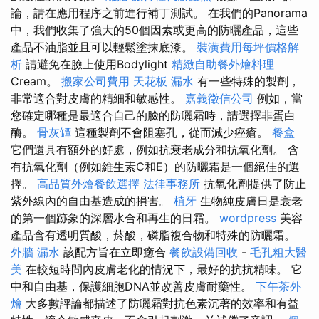
論，請在應用程序之前進行補丁測試。 在我們的Panorama
中，我們收集了強大的50個因素或更高的防曬產品，這些
產品不油脂並且可以輕鬆塗抹底漆。
裝潢費用每坪價格解
析
請避免在臉上使用Bodylight
精緻自助餐外燴料理
Cream。
搬家公司費用
天花板 漏水
有一些特殊的製劑，
非常適合對皮膚的精細和敏感性。
嘉義徵信公司
例如，當
您確定哪種是最適合自己的臉的防曬霜時，請選擇非蛋白
酶。
骨灰罈
這種製劑不會阻塞孔，從而減少痤瘡。
餐盒
它們還具有額外的好處，例如抗衰老成分和抗氧化劑。 含
有抗氧化劑（例如維生素C和E）的防曬霜是一個絕佳的選
擇。
高品質外燴餐飲選擇
法律事務所
抗氧化劑提供了防止
紫外線內的自由基造成的損害。
植牙
生物純皮膚日是衰老
的第一個跡象的深層水合和再生的日霜。
wordpress
美容
產品含有透明質酸，菸酸，磷脂複合物和特殊的防曬霜。
外牆 漏水
該配方旨在立即癒合
餐飲設備回收
-
毛孔粗大醫
美
在較短時間內皮膚老化的情況下，最好的抗抗精味。 它
中和自由基，保護細胞DNA並改善皮膚耐藥性。
下午茶外
燴
大多數評論都描述了防曬霜對抗色素沉著的效率和有益