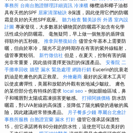
事務所
台南台胞證辦理詳細資訊
冷凍櫃
橄欖油和椰子油都
具有天然的SPF
居家清潔秘訣
8保護，因此使用它們的防曬
霜是良好的天然SPF底座。
聽力檢查
醫美診所
外遇
室內設
計圖
專家發現，大多數基於礦物質的防曬霜不如含有化學
活性成分的防曬霜。 毫無疑問，早上做一個無形的盾牌值
得額外的五秒鐘。
推拿與整復結合
儘管全年基本上需要防
曬，但由於寒冷，陽光不足的時期存在有害的紫外線輻射，
儘管事實較弱。
新竹徵信社
但是，在夏天，控制有害的陽
光非常重要，因此值得選擇更強烈的保護產品。
安養院
二
手攤車回收
牆壁 漏水 緊急處理
網路行銷
Eucerin的抗衰老
奶油是乾膚色的真正救星。
外燴廠商
最好的反灌木工具可
以使皮膚彈性，美麗和放鬆的外觀有效地減少皺紋。 膚色
的某些部分也有特殊的需求
local seo
- 例如眼瞼區域，鼻
子和嘴唇對太陽或霜凍損害更敏感。
打掃阿姨價格
防水防
曬霜，對UVA射線的高保護，並降低了陽光觸發的過敏的風
險，因此建議經常替換產品。
月子餐多少錢
專屬台北會計
事務所服務
台胞證宜蘭
漏水 打針
儘管它僅承諾保護性
15，但它承諾將有80分鐘的防水性，這使您可以在美好的