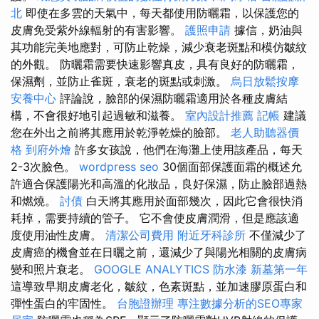
北
即使在多雲的天氣中，每天都使用防曬霜，以保護您的
皮膚免受紫外線輻射的有害影響。
護照申請
據信，奶油與
其功能完美地應對，可防止乾燥，減少衰老斑點和模仿皺紋
的外觀。 防曬霜需要快速影響真皮，具有良好的防曬霜，
保濕劑，並防止雀斑，衰老的斑點或刺激。
烏日放鬆按摩
安養中心
評論說，臉部的保濕防曬霜適用於各種皮膚結
構，不會很好地引起過敏和滋養。
室內設計推薦
記帳
建議
您在外出之前將其應用於乾淨乾燥的臉部。
老人助聽器價
格
到府外燴
許多女孩說，他們在海灘上使用該產品，每天
2-3次臉色。
wordpress seo
30個面部保護面霜的概述允
許適合保護陽光和高溫的化妝品，良好保濕，防止臉部過熱
和燃燒。
討債
白天將其應用於面部幾次，因此它會很快消
耗掉，需要持續的管子。 它不會使皮膚潤滑，但是應該適
度使用油性皮膚。
清潔公司費用
附近牙科診所
不僅減少了
皮膚癌的機會並在日曬之前，還減少了與陽光相關的皮膚病
變和照片衰老。
GOOGLE ANALYTICS
防水漆
新墓第一年
這導致早期皮膚老化，皺紋，色素斑點，並加速膠原蛋白和
彈性蛋白的牢固性。
台胞證辦理
專注數據分析的SEO專家