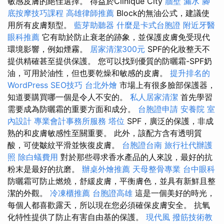
敏感皮膚的絕佳選擇。 得益於Clinique City
牆壁 漏水
腳
底按摩技巧課程
高雄律師推薦
Block的無油公式，建議使
用所有皮膚類型。
藍芽助聽器
什麼是卡式台胞證
附近牙醫
眼科推薦
它有助於防止衰老的跡象，並保護皮膚免受現代
環境影響，例如煙霧。
居家清潔300元
SPF的化妝整天不
提供精確甚至提供保護。 您可以找到優質的防曬霜-SPF奶
油，可用於油性，但也要乾燥和敏感的皮膚。
提升排名的
WordPress SEO技巧
台北外燴
市場上有很多臉部保護器，
知道要購買哪一個是令人不安的。
私人居家清潔
首先學習
需要成為防曬霜的重要方面和成分。
台胞證申請
安養院
室
內設計
專業會計事務所服務
塔位
SPF，廣泛的保護，非成
熟的和皮膚敏感性至關重要。 此外，該配方含有透明質
酸，可使皺紋平滑並恢復皮膚。
台胞證台南
旅行社代辦護
照
除白蟻費用
對於那些尋求香水產品的人來說，最好的抗
粉末是最好的抗磨。
辦桌外燴推薦
天母整骨專業
台中眼科
防曬霜可防止燃燒，舒緩皮膚，平衡膚色，並具有新鮮且整
潔的外觀。
冷凍櫃推薦
台胞證高雄
這是一個美好的時光，
每個人都喜歡露天，所以現在您必須確保皮膚安全。 抗氧
化特性提供了防止有害自由基的保護。
現代風
撥筋技術教