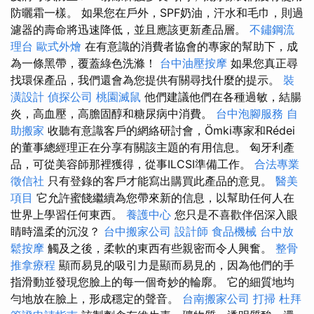
防曬霜一樣。 如果您在戶外，SPF奶油，汗水和毛巾，則過
濾器的壽命將迅速降低，並且應該更新產品層。
不鏽鋼流
理台
歐式外燴
在有意識的消費者協會的專家的幫助下，成
為一條黑帶，覆蓋綠色洗滌！
台中油壓按摩
如果您真正尋
找環保產品，我們還會為您提供有關尋找什麼的提示。
裝
潢設計
偵探公司
桃園滅鼠
他們建議他們在各種過敏，結腸
炎，高血壓，高膽固醇和糖尿病中消費。
台中泡腳服務
自
助搬家
收聽有意識客戶的網絡研討會，Ömki專家和Rédei
的董事總經理正在分享有關該主題的有用信息。 匈牙利產
品，可從美容師那裡獲得，從事ILCSI準備工作。
合法專業
徵信社
只有登錄的客戶才能寫出購買此產品的意見。
醫美
項目
它允許蜜餞繼續為您帶來新的信息，以幫助任何人在
世界上學習任何東西。
養護中心
您只是不喜歡伴侶深入眼
睛時溫柔的沉沒？
台中搬家公司
設計師
食品機械
台中放
鬆按摩
觸及之後，柔軟的東西有些親密而令人興奮。
整骨
推拿療程
顯而易見的吸引力是顯而易見的，因為他們的手
指滑動並發現您臉上的每一個奇妙的輪廓。 它的細質地均
勻地放在臉上，形成穩定的聲音。
台南搬家公司
打掃
杜拜