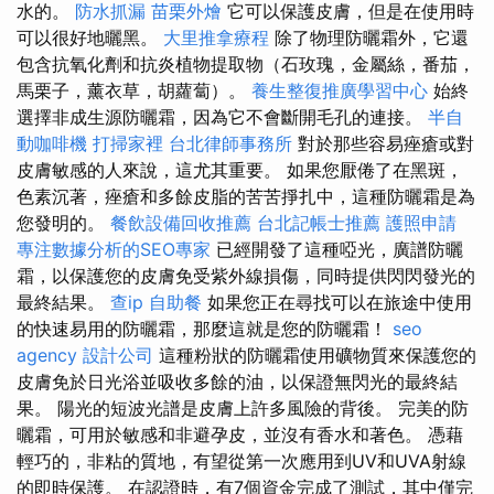
水的。
防水抓漏
苗栗外燴
它可以保護皮膚，但是在使用時
可以很好地曬黑。
大里推拿療程
除了物理防曬霜外，它還
包含抗氧化劑和抗炎植物提取物（石玫瑰，金屬絲，番茄，
馬栗子，薰衣草，胡蘿蔔）。
養生整復推廣學習中心
始終
選擇非成生源防曬霜，因為它不會斷開毛孔的連接。
半自
動咖啡機
打掃家裡
台北律師事務所
對於那些容易痤瘡或對
皮膚敏感的人來說，這尤其重要。 如果您厭倦了在黑斑，
色素沉著，痤瘡和多餘皮脂的苦苦掙扎中，這種防曬霜是為
您發明的。
餐飲設備回收推薦
台北記帳士推薦
護照申請
專注數據分析的SEO專家
已經開發了這種啞光，廣譜防曬
霜，以保護您的皮膚免受紫外線損傷，同時提供閃閃發光的
最終結果。
查ip
自助餐
如果您正在尋找可以在旅途中使用
的快速易用的防曬霜，那麼這就是您的防曬霜！
seo
agency
設計公司
這種粉狀的防曬霜使用礦物質來保護您的
皮膚免於日光浴並吸收多餘的油，以保證無閃光的最終結
果。 陽光的短波光譜是皮膚上許多風險的背後。 完美的防
曬霜，可用於敏感和非避孕皮，並沒有香水和著色。 憑藉
輕巧的，非粘的質地，有望從第一次應用到UV和UVA射線
的即時保護。 在認證時，有7個資金完成了測試，其中僅完