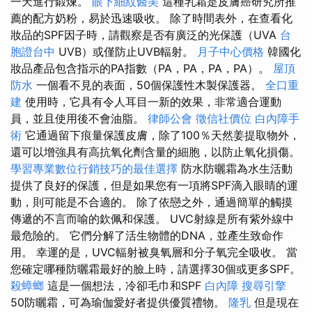
一天進行鍛煉。
眼下細紋醫美
這種乳霜是皮膚癌研究所推
薦的配方奶粉，易於迅速吸收。 除了時間表外，在查看化
妝品的SPF因子時，請觀察是否有廣泛的光保護（UVA
台
胞證台中
UVB）或僅防止UVB輻射。
月子中心價格
韓國化
妝品產品包含指示的PA指數（PA，PA，PA，PA）。
屋頂
防水
一個看不見的表面，50個保護性木製保護器。
全口重
建
使用時，它具有令人耳目一新的效果，非常適合運動
員，並且使用後不會油脂。
律師公會
徵信社價位
白內障手
術
它通過留下痕量保護皮膚，除了100％天然姜提取物外，
還可以增強具有高抗氧化劑含量的細胞，以防止氧化損傷。
學習專業數位行銷技巧的最佳選擇
防水防曬霜為水生活動
提供了良好的保護，但是如果您有一項將SPF滴入眼睛的運
動，則可能是不合適的。 除了依戀之外，通過簡單的觸摸
傳遞的不言而喻的欽佩和保護。 UVC射線是所有紫外線中
最危險的。 它們分解了活生物體的DNA，並產生致命作
用。 幸運的是，UVC輻射被臭氧層和分子氧完全吸收。 當
您確定哪種防曬霜最好的臉上時，請選擇30個或更多SPF。
殺蟑螂
這是一個想法，冷卻毛巾和SPF
白內障
搜尋引擎
50防曬霜，可為瑜伽愛好者提供優質禮物。
隆乳
但是現在