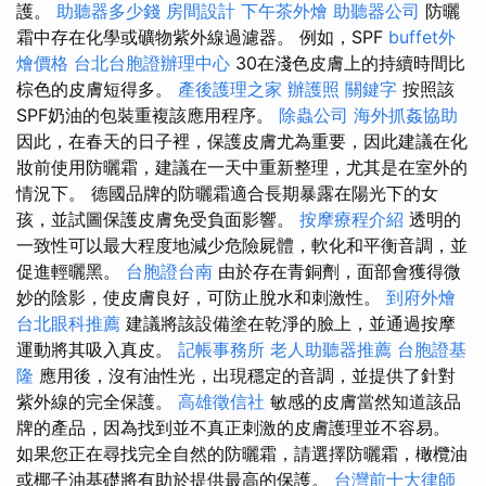
護。
助聽器多少錢
房間設計
下午茶外燴
助聽器公司
防曬
霜中存在化學或礦物紫外線過濾器。 例如，SPF
buffet外
燴價格
台北台胞證辦理中心
30在淺色皮膚上的持續時間比
棕色的皮膚短得多。
產後護理之家
辦護照
關鍵字
按照該
SPF奶油的包裝重複該應用程序。
除蟲公司
海外抓姦協助
因此，在春天的日子裡，保護皮膚尤為重要，因此建議在化
妝前使用防曬霜，建議在一天中重新整理，尤其是在室外的
情況下。 德國品牌的防曬霜適合長期暴露在陽光下的女
孩，並試圖保護皮膚免受負面影響。
按摩療程介紹
透明的
一致性可以最大程度地減少危險屍體，軟化和平衡音調，並
促進輕曬黑。
台胞證台南
由於存在青銅劑，面部會獲得微
妙的陰影，使皮膚良好，可防止脫水和刺激性。
到府外燴
台北眼科推薦
建議將該設備塗在乾淨的臉上，並通過按摩
運動將其吸入真皮。
記帳事務所
老人助聽器推薦
台胞證基
隆
應用後，沒有油性光，出現穩定的音調，並提供了針對
紫外線的完全保護。
高雄徵信社
敏感的皮膚當然知道該品
牌的產品，因為找到並不真正刺激的皮膚護理並不容易。
如果您正在尋找完全自然的防曬霜，請選擇防曬霜，橄欖油
或椰子油基礎將有助於提供最高的保護。
台灣前十大律師