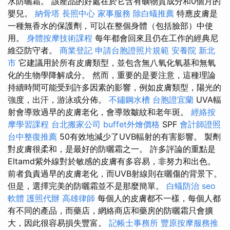
水防曬霜。 該產品的好處在於它含有礦物質成分和0個月的
嬰兒。
納骨塔
長照中心
家事服務
除白蟻推薦
特應皮膚是
一種無香水的保護劑，可以在整個身體（包括臉部）中使
用。
身體按摩技術課程
每年都會回來且仍在工作的經典尼
維亞防守者。
商業登記
申請台胞證照片規範
安養院 新北
市
它建議用於所有皮膚類型，並包含無八氧化氧基和無氧
化的生物學降解成分。 然而，重要的是要注意，這種理論
持續時間可能受到許多因素的影響，例如皮膚類型，陽光的
強度，出汗，游泳或分佈。
不鏽鋼水槽
台胞證宜蘭
UVA輻
射會導致過早的皮膚老化，會導致皺紋和老年斑。
經絡按
摩學習課程
台北搬家公司
buffet外燴價格
SPF
會計師證照
台中整復推薦
50有效地減少了UVB輻射的有害影響。 製劑
對皮膚很柔和，是最好的防曬霜之一。 許多評論的重點是
Eltamd紫外線對於敏感的皮膚有多容易，非努力和出色。
前者負責過早的皮膚老化，而UVB射線則在曬傷的背景下。
但是，選擇完美的防曬霜並不是那麼簡單。
白蟻防治
seo
軟體
護照代辦
高雄律師
每個人的皮膚都不一樣，每個人都
有不同的產品，而藥店，網絡商店和藥房的防曬霜只會擴
大，因此很容易損失豐富。
記帳士事務所
豐原按摩服務推