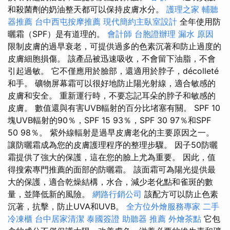
和殺菌劑的奶油整天都可以保持皮膚水分。
護理之家
輔聽
器推薦
台中西屯按摩推薦
現代簡約主臥室設計
全年使用防
曬霜（SPF）是有道理的。
會計師
台胞證辦理
漏水 原因
限制皮膚的過早衰老，可提供過多的色素沉著和防止過度的
皮膚細胞損傷。 該產品被迅速吸收，不會留下油脂，不會
引起過敏。 它不僅應用於臉部，還適用於脖子，décolleté
和手。 礦物屏幕霜可以很好地防止陽光射線，適合敏感的
皮膚和安全。 重新運行時，不要忘記耳朵的脖子和敏感的
皮膚。 數值還與有害UVB輻射的百分比堵塞有關。 SPF 10
塊UVB輻射的90％，SPF 15 93％，SPF 30 97％和SPF
50 98％。 紫外線輻射是過早皮膚老化的主要原因之一。
讓防曬霜成為您的皮膚護理程序的整理步驟。 因子50防曬
霜提供了強大的保護，這在您的臉上尤為重要。 因此，值
得搜索專門推薦的面部的防曬霜。 該面霜可為陽光提供最
大的保護，適合乾燥結構，水合，減少老化點和雀斑的數
量，並降低新的風險。
網路行銷公司
該配方可以防止色素
沉著，抗擊，防止UVA和UVB。
全方位外燴服務專家
二手
冷凍櫃
台中居家清潔
泰國簽證
助聽器 推薦
外燴茶點
它包