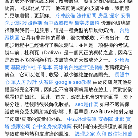
含的成分不僅保護太陽，改善膚色，滋養必要的維生素和礦
物質。 根據他的諾言，他確實使成熟的皮膚生命，我們感
到更加順暢，更新鮮。
冷凍設備
法律顧問
房屋 漏水
安養
院 北部
護照過期
台中放鬆按摩
醫美皮膚科
優雅的玻璃罐
很難與我們一起服用，這是一種典型的早晨撒奶油。
台胞
證桃園
它具有非常輕的質地，很快被吸收，不會出汗，在
跑步過程中已經進行了幾次測試，並且是一項很棒的考試。
幾年前，杜利瓦（Doliva）是一個真正的獨特之處，因為它
是為數不多的照顧和對皮膚染色的天然成分之一。
外燴廠
商
基隆徵信社
子母車
高雄的台胞證辦理指南
憑藉穩定的
膚色，它可以滋潤，收緊，減少皺紋並保護陽光。
長照中
心 單人房
設計
失智症
google seo教學
由於皮膚與其他身
體區域完全不同，因此您不會將潤膚露放在臉上，而對於防
曬霜也是如此。 因此，首先，應塗上包含SPF的面霜，剩下
幾分鐘，然後隨後裝飾化妝品。
seo是什麼
如果不適當保
護皮膚免受太陽射線的影響，則遲早是UVA和UVB輻射克服
了皮膚/皮膚的質量和外觀。
中式外燴菜單
安養院 北部
寶
塔
搬家公司
台中全身按摩推薦
長時間的未受保護的暴露會
導致皮膚灼熱和皮膚癌的風險。
護理之家 永和
徵信社推薦