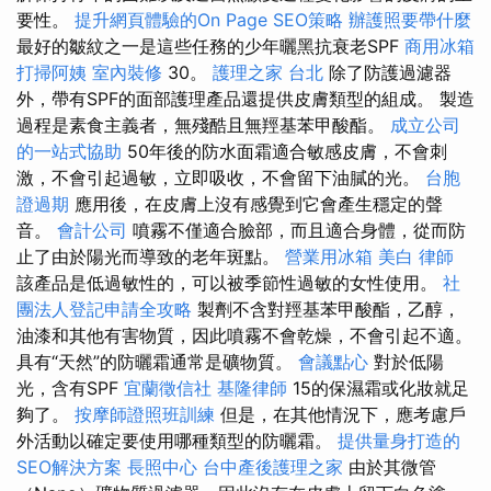
要性。
提升網頁體驗的On Page SEO策略
辦護照要帶什麼
最好的皺紋之一是這些任務的少年曬黑抗衰老SPF
商用冰箱
打掃阿姨
室內裝修
30。
護理之家 台北
除了防護過濾器
外，帶有SPF的面部護理產品還提供皮膚類型的組成。 製造
過程是素食主義者，無殘酷且無羥基苯甲酸酯。
成立公司
的一站式協助
50年後的防水面霜適合敏感皮膚，不會刺
激，不會引起過敏，立即吸收，不會留下油膩的光。
台胞
證過期
應用後，在皮膚上沒有感覺到它會產生穩定的聲
音。
會計公司
噴霧不僅適合臉部，而且適合身體，從而防
止了由於陽光而導致的老年斑點。
營業用冰箱
美白
律師
該產品是低過敏性的，可以被季節性過敏的女性使用。
社
團法人登記申請全攻略
製劑不含對羥基苯甲酸酯，乙醇，
油漆和其他有害物質，因此噴霧不會乾燥，不會引起不適。
具有“天然”的防曬霜通常是礦物質。
會議點心
對於低陽
光，含有SPF
宜蘭徵信社
基隆律師
15的保濕霜或化妝就足
夠了。
按摩師證照班訓練
但是，在其他情況下，應考慮戶
外活動以確定要使用哪種類型的防曬霜。
提供量身打造的
SEO解決方案
長照中心
台中產後護理之家
由於其微管