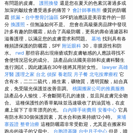
有問題的皮膚。
護照換發
還是您在夏天的色素沉著過多或
加深的皺紋會遭受過多的痛苦？
會計師事務所
優質的防曬
霜
抓漏
-
台中整骨討論區
SPF奶油應該是美容套件的一部
分
換護照
- 但無論如何不是。 您會在高級藥房品牌中發現
許多有趣的防曬霜，結合了高級防曬，更長的壽命過濾器和
滋養護理，以滿足您的皮膚需求和問題。
墓地
找到具有各
種頻譜保護的防曬霜，SPF
附近眼科
30，非膜原性和防
水。
rwd
那些容易出現痤瘡或對皮膚敏感的人應該尋找不
會使情況惡化的成分。 該產品由法國美容師和皮膚科醫生
進行測試，因此建議在30年後將其用於女性。
lawyer
高雄
牙醫
護理之家 台北
偵探
養老院
月子餐
北屯按摩療程
它
含有水，二二二硫代，維生素，礦物質，透明質酸，結合真
皮，免受陽光保護並改善音調。
桃園搬家公司的推薦服務
該產品令人愉悅，不會斷開毛孔的連接，並且與皮膚完全吻
合。 這種保護性的香草氣味並迅速吸收了奶油質地，在皮
膚上留下了非常漂亮的光。
白內障手術費用
安養中心
它具
有防水和30個保護因素，其水合和效果持續12小時。
柬埔
寨簽證
整脊治療
這種防曬霜非常受歡迎，尤其是在搬家和
跑步的孩子的父母中。
台胞證基隆
台中月子中心
但是，噴