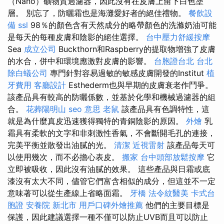
（Nano）礦物質過濾器，因此沒有在皮膚上留下白色塗
層。 別忘了，防曬霜也是海灘愛好者的絕佳禮物。
餐飲設
備
ssl
98％的顏色含有天然成分的略帶顏色的洗滌奶油可能
是每天的每種皮膚和陰影的絕佳選擇。
台中壓力舒緩按摩
Sea
成立公司
Buckthorn和Raspberry的提取物增強了皮膚
的水合，併中和環境應激對皮膚的影響。
台胞證台北
台北
除白蟻公司
專門針對容易過敏的敏感皮膚開發的Institut
植
牙費用
客廳設計
Esthederm也與早期的皮膚衰老作鬥爭。
該產品具有較高的防曬係數，並基於化學和機械過濾器的組
合。
花葬陽明山
seo 意思
老鼠
該產品具有色調特性，這
就是為什麼真皮迅速獲得獨特的青銅陰影的原因。
外燴
乳
霜具有柔軟的文字和非刺激性香氣，不會斷開毛孔的連接，
完美平衡並散發出油膩的光。
清潔
近視雷射
該產品每天可
以使用幾次，而不必擔心表皮。
搬家
台中頭部放鬆按摩
它
立即被吸收，因此沒有油膩的效果。 這些產品與日霜或底
漆沒有太大不同，儘管它們富含相似的成分，但這並不一定
意味著可以從生產線上省略面霜。
牙橋
法令紋醫美
卡式台
胞證
安養院 新北市
用戶口碑外燴推薦
他們的主要目標是
保護，因此建議選擇一種不僅可以防止UVB而且可以防止