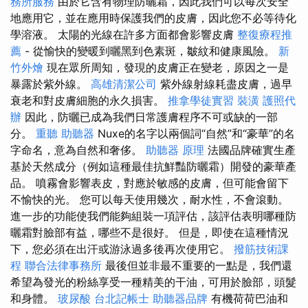
務所服務
由於它含有物理防曬霜，因此我們可以每次安全
地應用它，並在應用時保護我們的皮膚，因此您不必等待化
學溶液。 太陽的光線在許多方面都會影響皮膚
整復療程推
薦
- 從愉快的變暖到曬黑到色素斑，皺紋和健康風險。
新
竹外燴
現在眾所周知，發現的皮膚正在變老，原因之一是
暴露於紫外線。
高雄清潔公司
紫外線射線耗盡皮膚，過早
衰老和對皮膚細胞的永久損害。
推拿學徒實習
裝潢
護照代
辦
因此，防曬已成為我們日常護膚程序不可或缺的一部
分。
重聽 助聽器
Nuxe的名字以兩個詞“自然”和“豪華”的名
字命名，意為自然和奢侈。
助聽器 原理
法國品牌確實生產
基於天然成分（例如這種最佳抗鮮豔防曬霜）開發的豪華產
品。 噴霧會影響表皮，對應於敏感的皮膚，但可能會留下
不愉快的光。 您可以每天使用幾次，耐水性，不會滾動。
進一步的功能使我們能夠組裝一項評估，該評估表明哪種防
曬霜對臉部有益，哪些不是很好。 但是，即使在這種情況
下，您必須在出汗或游泳過多後再次使用它。
撥筋技術課
程
聯合法律事務所
最後但並非最不重要的一點是，我們還
希望為發光的粉絲享受一種精美的干油，可用於臉部，頭髮
和身體。
玻尿酸
台北記帳士
助聽器品牌
有機荷荷巴油和