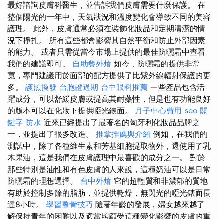
最好諮詢皮膚科醫生，並告訴我們皮膚需要什麼保護。 在
整個陽光的一年中，天氣狀況和溫度變化會導致不同的美容
護理。 此外，皮膚通常必須在裝飾化妝品和定期清潔的情
況下掙扎。 所有這些都會影響其自然平衡和防止外部因素
的能力。 或者只需從當今市場上提供的最佳防曬霜中查看
我們的建議即可。
自助餐外燴
如今，防曬霜的提供非常
寬，專門建議用於面部的配方提供了比紫外線輻射保護的更
多。
護照換發
台胞證過期
台中眼科推薦
一些產品包含活
躍成分，可以舒緩皮膚或提高其耐藥性，但是也有功能良好
的版本可以在化妝下提供啞光錶面。
月子中心費用
seo 關
鍵字
防水
近來已經提出了最著名的匈牙利化妝品品牌之
一，並提出了很多改進。
推拿推薦與介紹
例如，在我們的
測試中，除了各種維生素和芳基細胞提取物外，還使用了乳
木果油，這是我們在皮膚護理中最喜歡的成分之一。 對於
那些特別是油性和有色皮膚的人來說，這種奶油可以是日常
防曬霜的理想選擇。
台中外燴
它的超輕質和非濃郁的質地
有助於控制多餘的脂肪，並提供乾燥，無閃光的啞光錶面長
達8小時。
學習整骨技巧
隨著年齡的發展，婦女越來越了
解保持青年的困難以及適當照顧受這種變化影響的皮膚的重