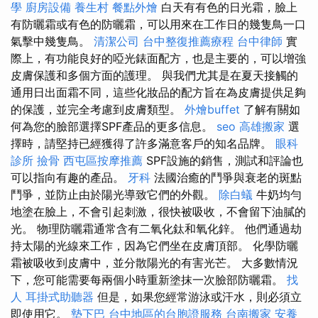
學
廚房設備
養生村
餐點外燴
白天有有色的日光霜，臉上
有防曬霜或有色的防曬霜，可以用來在工作日的幾隻鳥一口
氣擊中幾隻鳥。
清潔公司
台中整復推薦療程
台中律師
實
際上，有功能良好的啞光錶面配方，也是主要的，可以增強
皮膚保護和多個方面的護理。 與我們尤其是在夏天接觸的
通用日出面霜不同，這些化妝品的配方旨在為皮膚提供足夠
的保護，並完全考慮到皮膚類型。
外燴buffet
了解有關如
何為您的臉部選擇SPF產品的更多信息。
seo
高雄搬家
選
擇時，請堅持已經獲得了許多滿意客戶的知名品牌。
眼科
診所
撿骨
西屯區按摩推薦
SPF設施的銷售，測試和評論也
可以指向有趣的產品。
牙科
法國治癒的鬥爭與衰老的斑點
鬥爭，並防止由於陽光導致它們的外觀。
除白蟻
牛奶均勻
地塗在臉上，不會引起刺激，很快被吸收，不會留下油膩的
光。 物理防曬霜通常含有二氧化鈦和氧化鋅。 他們通過劫
持太陽的光線來工作，因為它們坐在皮膚頂部。 化學防曬
霜被吸收到皮膚中，並分散陽光的有害光芒。 大多數情況
下，您可能需要每兩個小時重新塗抹一次臉部防曬霜。
找
人
耳掛式助聽器
但是，如果您經常游泳或汗水，則必須立
即使用它。
墊下巴
台中地區的台胞證服務
台南搬家
安養