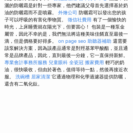
灑的防曬霜是針對一些專家，他們建議父母首先選擇基於奶
油的防曬霜而不是噴霧。
外燴公司
防曬霜可以發出您的孩
子可以呼吸的有害化學物質。
徵信社費用
有了一個愉快的
時光，上床睡覺就在陽光下，但要當心！ 包裝是一種泵金
屬管，因此不幸的是，我們無法將這種美味佳餚直至最後一
滴，但是價格要好得多。
on page seo
助聽器補助
還需要
該泵解決方案，因為該產品通常是對羥基苯甲酸酯，並且通
常是品牌產品，因此，直到最後一分鐘，它一直保持新鮮。
專業會計事務所服務
兒童眼科
全瓷冠
搬家費用
輕巧的奶
油，很快吸收，但由於著色，值得等待一點，然後再接近衣
服。
洗碗槽
居家清潔
它通過物理和化學過濾器提供防曬，
還含有二氧化鈦。