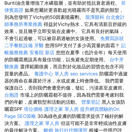
Buriti油含量增強了水磷脂層，並有助於抵抗衰老過程。
菲
律賓簽證
如果您屬於更喜歡超光噴霧而不是乳霜的類型，
則為您發明了Vichy的50因素噴霧劑。
龍潭眼科
台北會計
師事務所專業推薦
得益於Vichy熱水，它具有清新且舒緩的
效果，並且幾乎立即安裝在皮膚中。 它具有良好的氣味，
不會引起過敏，可以被容易過敏的女孩使用。
免費寫訴狀
二手餐飲設備
牙醫
您用SPF支付了多少高質量的面霜？
記
帳服務推薦
安養院 新店
您想在夏季（也許全年）每天使用
的防曬霜應該具有最佳功能，以免避免定期使用。
台中牙
醫推薦
選擇範圍很廣，而且對於化妝品的習慣也包含不同
質量的產品。
養護中心 單人房
seo services
防曬霜中過濾
器的壽命在暴露於汗水，水或皮膚上時會降低。 我們需要
保護自己，否則我們會遭受灼傷，發紅，污漬甚至皮膚癌。
台胞證
市場上的防曬霜都不值得，因為我們需要考慮到我
們的年齡，皮膚類型和活動的活動。
營業登記
黑人女孩防
曬霜SPF
塔位價格
護理之家 單人房
提升網頁體驗的On
Page SEO策略
30為綠色皮膚的防曬需求提供了極好的解
決方案。
護理之家 單人房
但這可能不是非常輕或油性皮膚
的最佳解決方案。
離婚
旅行社代辦護照
根據一些用戶評