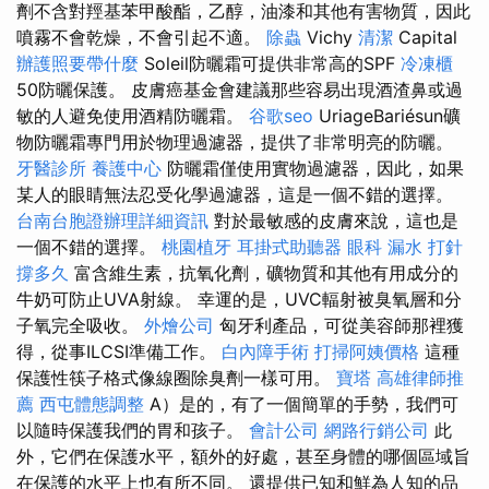
劑不含對羥基苯甲酸酯，乙醇，油漆和其他有害物質，因此
噴霧不會乾燥，不會引起不適。
除蟲
Vichy
清潔
Capital
辦護照要帶什麼
Soleil防曬霜可提供非常高的SPF
冷凍櫃
50防曬保護。 皮膚癌基金會建議那些容易出現酒渣鼻或過
敏的人避免使用酒精防曬霜。
谷歌seo
UriageBariésun礦
物防曬霜專門用於物理過濾器，提供了非常明亮的防曬。
牙醫診所
養護中心
防曬霜僅使用實物過濾器，因此，如果
某人的眼睛無法忍受化學過濾器，這是一個不錯的選擇。
台南台胞證辦理詳細資訊
對於最敏感的皮膚來說，這也是
一個不錯的選擇。
桃園植牙
耳掛式助聽器
眼科
漏水 打針
撐多久
富含維生素，抗氧化劑，礦物質和其他有用成分的
牛奶可防止UVA射線。 幸運的是，UVC輻射被臭氧層和分
子氧完全吸收。
外燴公司
匈牙利產品，可從美容師那裡獲
得，從事ILCSI準備工作。
白內障手術
打掃阿姨價格
這種
保護性筷子格式像線圈除臭劑一樣可用。
寶塔
高雄律師推
薦
西屯體態調整
A）是的，有了一個簡單的手勢，我們可
以隨時保護我們的胃和孩子。
會計公司
網路行銷公司
此
外，它們在保護水平，額外的好處，甚至身體的哪個區域旨
在保護的水平上也有所不同。 還提供已知和鮮為人知的品