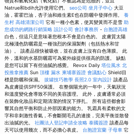
物質和氫氧化鋁（氧化鋁）不被認為是危險的，並且
Natrue和bdih允許使用它們。
seo公司
坐月子中心
大豆
油，霍霍巴油，杏子油和維生素E也在防曬中發揮作用。
養
生村
高雄清潔公司
它有一種小色素，使其變黃而不是雪
助
您成功的網路行銷策略
設計公司
會計事務所
-
台胞證高雄
白色，但這只是意味著您根本不會是白色的。 皮膚質太陽
北極淺色防曬霜是一種強烈的保濕製劑（包括熱水和甘
油）。 該產品很快被吸收，並在皮膚上沒有白色薄膜。 此
外，溫和的水基防曬霜可為紫外線提供很高的防護。 缺點
是您可以留下有些油膩的感覺。 Revox Daily
塔位風水
北
投推拿推薦
Sun
頂樓 漏水
柬埔寨簽證
會議點心
Shield目
標是防曬和保濕。
拔罐技巧教學
長照2.0
室內設計
該產品
為皮膚提供SPF50保護。 在整個陽光的一年中，天氣狀況
和溫度變化會導致不同的美容護理。 此外，皮膚通常必須
在裝飾化妝品和定期清潔的情況下掙扎。 所有這些都會影
響其自然平衡和防止外部因素的能力。 乳霜具有柔軟的文
字和非刺激性香氣，不會斷開毛孔的連接，完美平衡並散發
出油膩的光。
社團法人登記申請全攻略
泰國簽證
該產品每
天可以使用幾次，而不必擔心表皮。
台胞證宜蘭
子母車
它