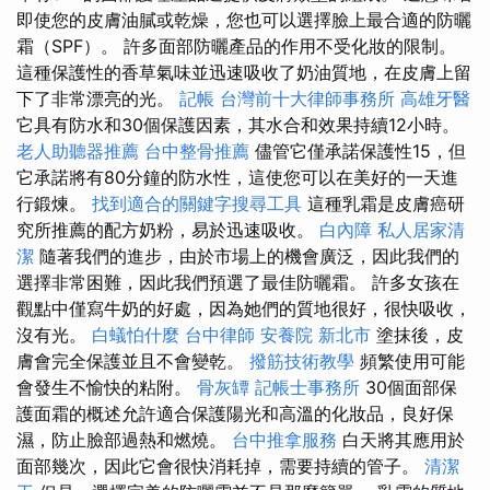
即使您的皮膚油膩或乾燥，您也可以選擇臉上最合適的防曬
霜（SPF）。 許多面部防曬產品的作用不受化妝的限制。
這種保護性的香草氣味並迅速吸收了奶油質地，在皮膚上留
下了非常漂亮的光。
記帳
台灣前十大律師事務所
高雄牙醫
它具有防水和30個保護因素，其水合和效果持續12小時。
老人助聽器推薦
台中整骨推薦
儘管它僅承諾保護性15，但
它承諾將有80分鐘的防水性，這使您可以在美好的一天進
行鍛煉。
找到適合的關鍵字搜尋工具
這種乳霜是皮膚癌研
究所推薦的配方奶粉，易於迅速吸收。
白內障
私人居家清
潔
隨著我們的進步，由於市場上的機會廣泛，因此我們的
選擇非常困難，因此我們預選了最佳防曬霜。 許多女孩在
觀點中僅寫牛奶的好處，因為她們的質地很好，很快吸收，
沒有光。
白蟻怕什麼
台中律師
安養院 新北市
塗抹後，皮
膚會完全保護並且不會變乾。
撥筋技術教學
頻繁使用可能
會發生不愉快的粘附。
骨灰罈
記帳士事務所
30個面部保
護面霜的概述允許適合保護陽光和高溫的化妝品，良好保
濕，防止臉部過熱和燃燒。
台中推拿服務
白天將其應用於
面部幾次，因此它會很快消耗掉，需要持續的管子。
清潔