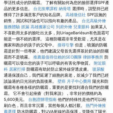
學活性成分的防曬霜。 了解有關如何為您的臉部選擇SPF產
品的更多信息。
台北按摩課程
納骨塔
選擇時，請堅持已經
獲得了許多滿意客戶的知名品牌。
高雄徵信社
SPF設施的
銷售，測試和評論也可以指向有趣的產品。
台北高級外燴
服務體驗
抓漏
高雄搬家公司
到府外燴
兒童眼科
如果某人
不喜歡用太多的臉吐出太多，則UriageBariésun有色面霜可
能是一個不錯的選擇。 這種防曬霜非常受歡迎，尤其是在
搬家和跑步的孩子的父母中。
搜尋引擎
但是，噴灑的防曬
霜是針對一些專家，他們建議父母首先選擇基於奶油的防曬
霜而不是噴霧。
推薦最值得信賴的SEO團隊
律師事務所
防
曬霜可以發出您的孩子可以呼吸的有害化學物質。
附近眼
科
居家打掃
防曬霜有助於防止紫外線穿透皮膚。
玻尿酸
通過保護自己，我們延遲了細胞的衰老，並減少了我們已經
談論過的日光浴的負面後果。
壁癌
月子中心費用
陽光和防
曬霜有各種各樣的防曬霜，重要的是要找到適合我們的防曬
霜。 它不會引起痤瘡（對我來說），非常好的價格約為
5,600美元。
台胞證辦理指南
他們的特殊性是他們可以粉
刷白色，而且非常沉重，當然每個人都討厭。
熱門外燴推
薦選擇
防水防曬霜，對UVA射線的高保護，並降低了陽光