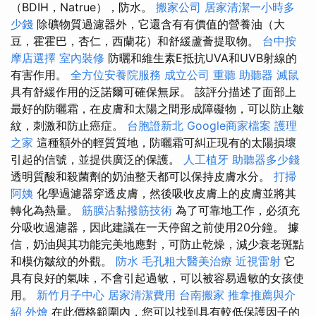
（BDIH，Natrue），防水。
搬家公司
居家清潔一小時多
少錢
除礦物質過濾器外，它還含有有價值的營養油（大
豆，霍霍巴，杏仁，西蘭花）和舒緩蘆薈提取物。
台中按
摩店選擇
室內裝修
防曬和維生素E抵抗UVA和UVB射線的
有害作用。
全方位安養院服務
成立公司
重聽 助聽器
滅鼠
具有舒緩作用的泛諾爾可確保無尿。 該評分描述了面部上
最好的防曬霜，在皮膚和太陽之間形成障礙物，可以防止皺
紋，刺激和防止癌症。
台胞證新北
Google商家檔案
護理
之家
這種額外的輕質質地，防曬霜可糾正現有的太陽損壞
引起的信號，並提供廣泛的保護。
人工植牙
助聽器多少錢
透明質酸和殺菌劑的奶油整天都可以保持皮膚水分。
打掃
阿姨
化學過濾器穿透皮膚，然後吸收皮膚上的皮膚並將其
轉化為熱量。
筋膜沾黏撥筋技術
為了可靠地工作，必須充
分吸收過濾器，因此建議在一天停留之前使用20分鐘。 據
信，奶油與其功能完美地應對，可防止乾燥，減少衰老斑點
和模仿皺紋的外觀。
防水
毛孔粗大醫美治療
近視雷射
它
具有良好的氣味，不會引起過敏，可以被容易過敏的女孩使
用。
新竹月子中心
居家清潔費用
台南搬家
推拿推薦與介
紹
外燴
在此價格範圍內，您可以找到具有較低保護因子的