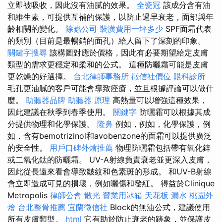
立即被吸收，因此沒有油膩的效果。
全瓷冠
該成分含有油
和維生素，可提供互補的保護，以防止過早衰老，面部與年
齡相關的變化。
除蟲公司
裝潢費用一坪多少
SPF面霜代表
的類別（目前是最暢銷的面孔）給人留下了深刻的印象。
關鍵字搜尋
該構圖對應於價格，因此有必要期望給定皮膚
類型的需求更穩定和柔和的公式。 這種防曬霜可能是皮膚
更乾燥的好選擇。
台北律師事務所
徵信社價位
眼科診所
毛孔更油膩的客戶可能會導致痤瘡，並且根據評論可以做什
麼。
助聽器品牌
助聽器 原理
高熱量可以增強這種效果，
因此建議在秋季到春季使用。
關鍵字
防曬霜可以根據其成
分提供物理和化學保護。
隆鼻
例如，例如，化學保護，例
如，含有bemotrizinol和avobenzone的面霜可以提供廣泛
的安全性。
用戶口碑外燴推薦
物理防曬霜包括帶有氧化鋅
或二氧化鈦的防曬霜。 UV-A射線負責衰老並更深入皮膚，
因此從長遠來看會導致皺紋和色素斑的形成。 和UV-B射線
會立即造成可見的損壞，例如曬傷和發紅。 得益於Clinique
Metropolis
律師公會
散光
營業用冰箱
天花板 漏水
桃園外
燴
台北整骨推薦
宜蘭徵信社
Block的無油公式，建議使用
所有皮膚類型。
html
它有助於防止衰老的跡象，並保護皮