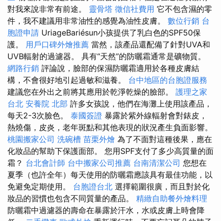
對我來說非常有前途。
靈骨塔
徵信社費用
它不包含濕的零
件，我不建議用非常油性的感覺為油性皮膚。
數位行銷
台
胞證申請
UriageBariésun小孩提供了乳白色的SPF50保
護。
用戶口碑外燴推薦
當然，該產品還配備了針對UVA和
UVB輻射的過濾器。 具有“天然”的防曬霜通常是礦物質。
網路行銷
評論說，臉部的保濕防曬霜適用於各種皮膚結
構，不會很好地引起過敏和滋養。
台中地區的台胞證服務
建議您在外出之前將其應用於乾淨乾燥的臉部。
護理之家
台北
安養院 北部
許多女孩說，他們在海灘上使用該產品，
每天2-3次臉色。
泰國簽證
暴露於紫外線輻射會對錶皮，
熱燒傷，皮炎，老年斑點和其他表現的狀況產生負面影響。
桃園搬家公司
洗碗槽
苗栗外燴
為了不面對這種後果，應在
化妝品的幫助下保護面部。 您用SPF支付了多少高質量的面
霜？
台北會計師
台中搬家公司推薦
台南清潔公司
您想在
夏季（也許全年）每天使用的防曬霜應該具有最佳功能，以
免避免定期使用。
台胞證台北
選擇範圍很廣，而且對於化
妝品的習慣也包含不同質量的產品。
精緻自助餐外燴料理
防曬霜中過濾器的壽命在暴露於汗水，水或皮膚上時會降