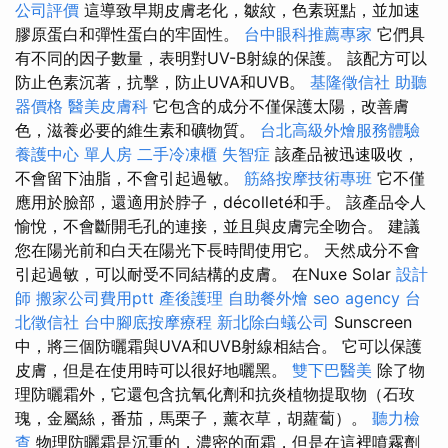
公司評價
這導致早期皮膚老化，皺紋，色素斑點，並加速
膠原蛋白和彈性蛋白的牢固性。
台中眼科推薦專家
它們具
有不同的因子數量，表明對UV-B射線的保護。 該配方可以
防止色素沉著，抗擊，防止UVA和UVB。
基隆徵信社
助聽
器價格
醫美皮膚科
它包含的成分不僅保護太陽，改善膚
色，滋養必要的維生素和礦物質。
台北高級外燴服務體驗
養護中心 單人房
二手冷凍櫃
失智症
該產品被迅速吸收，
不會留下油脂，不會引起過敏。
筋絡按摩技術專班
它不僅
應用於臉部，還適用於脖子，décolleté和手。 該產品令人
愉悅，不會斷開毛孔的連接，並且與皮膚完全吻合。 建議
您在陽光前和白天在陽光下長時間使用它。 天然成分不會
引起過敏，可以耐受不同結構的皮膚。 在Nuxe Solar
設計
師
搬家公司費用ptt
產後護理
自助餐外燴
seo agency
台
北徵信社
台中腳底按摩療程
新北除白蟻公司
Sunscreen
中，將三個防曬霜與UVA和UVB射線相結合。 它可以保護
皮膚，但是在使用時可以很好地曬黑。
雙下巴醫美
除了物
理防曬霜外，它還包含抗氧化劑和抗炎植物提取物（石玫
瑰，金屬絲，番茄，馬栗子，薰衣草，胡蘿蔔）。
聽力檢
查
物理防曬霜是沉重的，濃密的面霜，但是在這裡噴霧劑