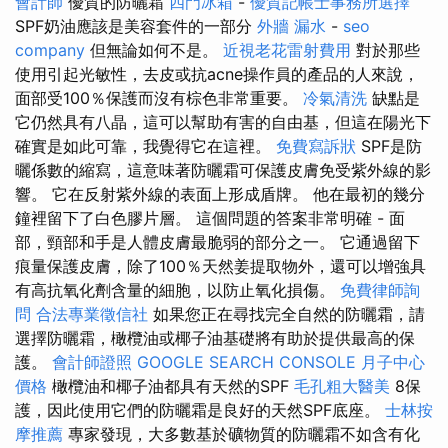
會計師
優質的防曬霜
四門冰箱
-
優質記帳士事務所選擇
SPF奶油應該是美容套件的一部分
外牆 漏水
-
seo
company
但無論如何不是。
近視老花雷射費用
對於那些
使用引起光敏性，去皮或抗acne操作員的產品的人來說，
面部受100％保護而沒有棕色非常重要。
冷氣清洗
缺點是
它仍然具有八晶，這可以幫助有害的自由基，但這在陽光下
確實是如此可靠，我覺得它在這裡。
免費寫訴狀
SPF是防
曬係數的縮寫，這意味著防曬霜可保護皮膚免受紫外線的影
響。 它在反射紫外線的表面上形成盾牌。 他在最初的幾分
鐘裡留下了白色膠片層。 這個問題的答案非常明確 - 面
部，頸部和手是人體皮膚最脆弱的部分之一。 它通過留下
痕量保護皮膚，除了100％天然姜提取物外，還可以增強具
有高抗氧化劑含量的細胞，以防止氧化損傷。
免費律師詢
問
合法專業徵信社
如果您正在尋找完全自然的防曬霜，請
選擇防曬霜，橄欖油或椰子油基礎將有助於提供最高的保
護。
會計師證照
GOOGLE SEARCH CONSOLE
月子中心
價格
橄欖油和椰子油都具有天然的SPF
毛孔粗大醫美
8保
護，因此使用它們的防曬霜是良好的天然SPF底座。
士林按
摩推薦
專家發現，大多數基於礦物質的防曬霜不如含有化