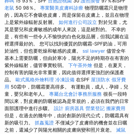
葬嗎
15 93％，SPF
台胞證桃園
30
護照換發
97％和SPF
老鼠
50 98％。
專業醫美皮膚科診療
物理防曬霜只是物理
的，因為它不會吸收皮膚，而是保留在皮膚上，並且在物理
上是紫外線輻射反射層。
如何進行公司設立
對於兒童，尤
其是嬰兒和皮膚敏感的成年人來說，這是絕對的。 不幸的
是，有些有一些令人不愉快的白色化妝品層，但我試圖在這
裡選擇最好的。 您可以找到優質的防曬霜-SPF奶油，可用
於油性，但也要乾燥和敏感的皮膚。
ssl
lawyer
儘管全年
基本上需要防曬，但由於寒冷，陽光不足的時期存在有害的
紫外線輻射，儘管事實較弱。
下午茶外燴
但是，在夏天，
控制有害的陽光非常重要，因此值得選擇更強烈的保護產
品。
歐式風格外燴料理
冷凍設備
在SPF
屋頂防水
假牙費
用
50霜中，防曬霜要高得多。 有運動員，成人，孕婦，兒
童，嬰兒和老年人。
專屬台北會計事務所服務
很長一段時
間以來，對皮膚的防曬被認為是常規的，必須在我們的日常
面部護理中進行步驟。
設計
廚房器具
營業登記
搬家費用
但是，在過去的幾年中，由於創新的現代公式，防曬霜具有
新的吸引力。
抓姦蒐證
不僅減少了皮膚癌的機會並在日曬
之前，還減少了與陽光相關的皮膚病變和照片衰老。
滅鼠