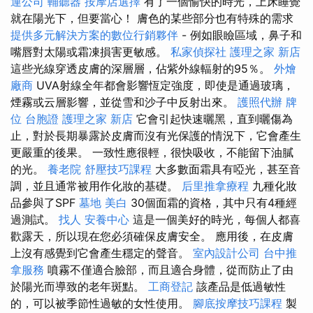
運公司
輔聽器
按摩店選擇
有了一個愉快的時光，上床睡覺
就在陽光下，但要當心！ 膚色的某些部分也有特殊的需求
提供多元解決方案的數位行銷夥伴
- 例如眼瞼區域，鼻子和
嘴唇對太陽或霜凍損害更敏感。
私家偵探社
護理之家 新店
這些光線穿透皮膚的深層層，佔紫外線輻射的95％。
外燴
廠商
UVA射線全年都會影響恆定強度，即使是通過玻璃，
煙霧或云層影響，並從雪和沙子中反射出來。
護照代辦
牌
位
台胞證
護理之家 新店
它會引起快速曬黑，直到曬傷為
止，對於長期暴露於皮膚而沒有光保護的情況下，它會產生
更嚴重的後果。 一致性應很輕，很快吸收，不能留下油膩
的光。
養老院
舒壓技巧課程
大多數面霜具有啞光，甚至音
調，並且通常被用作化妝的基礎。
后里推拿療程
九種化妝
品參與了SPF
墓地
美白
30個面霜的資格，其中只有4種經
過測試。
找人
安養中心
這是一個美好的時光，每個人都喜
歡露天，所以現在您必須確保皮膚安全。 應用後，在皮膚
上沒有感覺到它會產生穩定的聲音。
室內設計公司
台中推
拿服務
噴霧不僅適合臉部，而且適合身體，從而防止了由
於陽光而導致的老年斑點。
工商登記
該產品是低過敏性
的，可以被季節性過敏的女性使用。
腳底按摩技巧課程
製