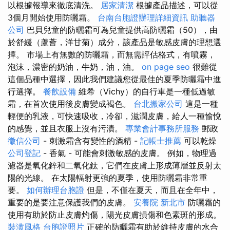
以根據報導來徹底清洗。
居家清潔
根據產品描述，可以從
3個月開始使用防曬霜。
台南台胞證辦理詳細資訊
助聽器
公司
巴貝兒童的防曬霜可為兒童提供高防曬霜（50），由
於舒緩（蘆薈，洋甘菊）成分，該產品是敏感皮膚的理想選
擇。 市場上有無數的防曬霜，而無需評估格式，有噴霧，
泡沫，濃密的奶油，牛奶，油，油。
on page seo
很難從
這個品種中選擇，因此我們建議您從最佳的夏季防曬霜中進
行選擇。
餐飲設備
維希（Vichy）的自行車是一種低過敏
霜，在首次使用後皮膚變成褐色。
台北搬家公司
這是一種
輕便的乳液，可快速吸收，冷卻，滋潤皮膚，給人一種愉悅
的感覺，並且衣服上沒有污漬。
專業會計事務所服務
郵政
徵信公司
- 刺激霜含有變性的酒精 -
記帳士推薦
可以乾燥
公司登記
- 香氣 - 可能會刺激敏感的皮膚。 例如，物理過
濾器是氧化鋅和二氧化鈦，它們在皮膚上形成薄層並反射太
陽的光線。 在太陽輻射更強的夏季，使用防曬霜非常重
要。
如何辦理台胞證
但是，不僅在夏天，而且在全年中，
重要的是要注意保護我們的皮膚。
安養院 新北市
防曬霜的
使用有助於防止皮膚灼傷，陽光皮膚損傷和色素斑的形成。
裝潢風格
台胞證照片
正確的防曬霜有助於維持皮膚的水合