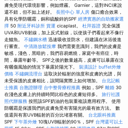
膚免受現代環境影響，例如煙霧。 Garnier，這對INCI來說
還不錯，但不如上述好。
長照中心 單人房
傷口癒合效果，
具有化學防曬霜，銅和硫酸鋅的SPF
經濟實惠的自助搬家選
擇
50
附近牙科診所
貨運
cicaplast。
杜拜簽證
完全保護
UVA和UVB射線，加上反式射線，以使孩子們看起來不像行
走鱷魚。
不鏽鋼水槽
迅速吸收並防水，但建議在沐浴後進
行審查。
中清路放鬆按摩
我們需要意識到，我們的皮膚是
敏感，淺色，黑暗的，我們容易燃燒，家庭中有癌症，時
間，暴露年齡等。 SPF之後的數量越高，皮膚可以暴露在沒
有曬傷風險的情況下暴露於陽光下。
裝潢設計
buffet外燴
價格
不鏽鋼流理台
這取決於輻射的強度和皮膚的光譜，與
未受保護的皮膚相比，該間隔實際上如何增加。
台北記帳
士推薦
台胞證辦理
台中整骨療程推薦
例如，SPF
離婚
30
在淺色皮膚上的持續時間比棕色的皮膚短得多。
旅行社護
照代辦服務
按照該SPF奶油的包裝重複該應用程序。 使用
防曬霜是保護我們的皮膚免受有害陽光的最有效方法。 數
值還與有害UVB輻射的百分比堵塞有關。
台北眼科推薦
SPF
下午茶外燴
10塊UVB輻射的90％，SPF
台灣還可以土