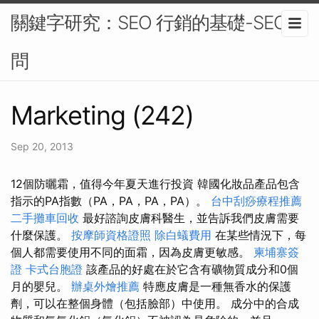
關鍵字研究：SEO 行銷的基礎-SEO顧
問
Marketing (242)
Sep 20, 2013
12個防曬霜，值得今年夏天進行投資 韓國化妝品產品包含
指示的PA指數（PA，PA，PA，PA）。
台中刮痧療程推薦
二手攤車回收
最好諮詢皮膚科醫生，並告訴我們皮膚需要
什麼保護。
按摩師資格證照
除白蟻費用
在某些情況下，每
個人都需要使用不同的面霜，因為皮膚更敏感。
柬埔寨簽
證
卡式台胞證
該產品的好處在於它含有礦物質成分和0個
月的嬰兒。
辦桌外燴推薦
特應皮膚是一種無香水的保護
劑，可以在整個身體（包括臉部）中使用。 成分中的合成