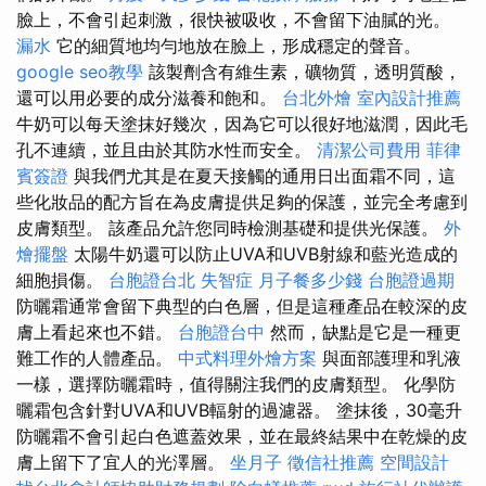
臉上，不會引起刺激，很快被吸收，不會留下油膩的光。
漏水
它的細質地均勻地放在臉上，形成穩定的聲音。
google seo教學
該製劑含有維生素，礦物質，透明質酸，
還可以用必要的成分滋養和飽和。
台北外燴
室內設計推薦
牛奶可以每天塗抹好幾次，因為它可以很好地滋潤，因此毛
孔不連續，並且由於其防水性而安全。
清潔公司費用
菲律
賓簽證
與我們尤其是在夏天接觸的通用日出面霜不同，這
些化妝品的配方旨在為皮膚提供足夠的保護，並完全考慮到
皮膚類型。 該產品允許您同時檢測基礎和提供光保護。
外
燴擺盤
太陽牛奶還可以防止UVA和UVB射線和藍光造成的
細胞損傷。
台胞證台北
失智症
月子餐多少錢
台胞證過期
防曬霜通常會留下典型的白色層，但是這種產品在較深的皮
膚上看起來也不錯。
台胞證台中
然而，缺點是它是一種更
難工作的人體產品。
中式料理外燴方案
與面部護理和乳液
一樣，選擇防曬霜時，值得關注我們的皮膚類型。 化學防
曬霜包含針對UVA和UVB輻射的過濾器。 塗抹後，30毫升
防曬霜不會引起白色遮蓋效果，並在最終結果中在乾燥的皮
膚上留下了宜人的光澤層。
坐月子
徵信社推薦
空間設計