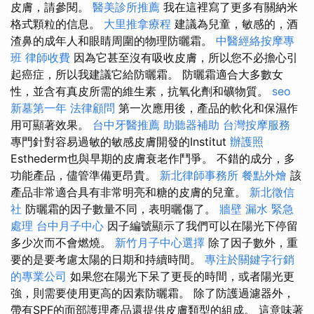
皮膚，請參閱。
醫美診所推薦
我在這裡寫了更多有關納米
格式顆粒的信息。
大里推拿療程
建議為兒童，敏感的，酒
渣鼻的成年人和眼睛周圍的物理防曬霜。
中醫經絡按摩專
班
律師收費
因為它甚至沒有吸收皮膚，所以您不必擔心引
起癌症，所以我建議它給防曬霜。 防曬霜適合大多數女
性，並含有真皮所需的維生素，抗氧化劑和礦物質。
seo
新墓第一年
法律顧問
第一次應用後，產品的軟化和保濕作
用可顯著效果。
台中牙醫推薦
助聽器補助
台灣按摩服務
專門針對容易過敏的敏感皮膚開發的Institut
辦護照
Esthederm也與早期的皮膚衰老作鬥爭。 不錯的成分，多
功能產品，儘管準備更昂貴。
新北律師事務所
餐點外燴
該
產品非常適合具有非常明亮和糖的皮膚的兒童。
新北徵信
社
防曬霜的因子數量不同，表明曬傷了。
牆壁 漏水 緊急
處理
台中月子中心
因子編號顯示了我們可以在陽光下停留
多少次而不會燃燒。
新竹月子中心選擇
除了因子數外，重
要的是要考慮太陽的日期和持續時間。
專注於關鍵字行銷
的專業公司
如果您在陽光下呆了更長的時間，或者陽光更
強，則需要使用更高的因素防曬霜。 除了防護過濾器外，
帶有SPF的面部護理產品還提供皮膚類型的組成。 這意味著