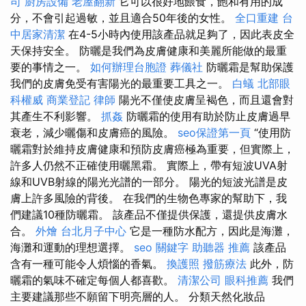
司
廚房設備
老屋翻新
它可以很好地餵食，飽和有用的成
分，不會引起過敏，並且適合50年後的女性。
全口重建
台
中居家清潔
在4-5小時內使用該產品就足夠了，因此表皮全
天保持安全。 防曬是我們為皮膚健康和美麗所能做的最重
要的事情之一。
如何辦理台胞證
葬儀社
防曬霜是幫助保護
我們的皮膚免受有害陽光的最重要工具之一。
白蟻
北部眼
科權威
商業登記
律師
陽光不僅使皮膚呈褐色，而且還會對
其產生不利影響。
抓姦
防曬霜的使用有助於防止皮膚過早
衰老，減少曬傷和皮膚癌的風險。
seo保證第一頁
“使用防
曬霜對於維持皮膚健康和預防皮膚癌極為重要，但實際上，
許多人仍然不正確使用曬黑霜。 實際上，帶有短波UVA射
線和UVB射線的陽光光譜的一部分。 陽光的短波光譜是皮
膚上許多風險的背後。 在我們的生物色專家的幫助下，我
們建議10種防曬霜。 該產品不僅提供保護，還提供皮膚水
合。
外燴
台北月子中心
它是一種防水配方，因此是海灘，
海灘和運動的理想選擇。
seo 關鍵字
助聽器 推薦
該產品
含有一種可能令人煩惱的香氣。
換護照
撥筋療法
此外，防
曬霜的氣味不確定每個人都喜歡。
清潔公司
眼科推薦
我們
主要建議那些不願留下明亮層的人。 分類天然化妝品