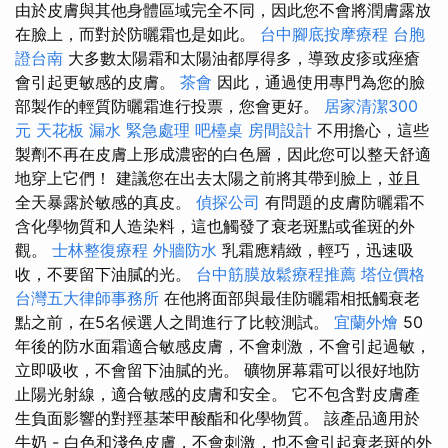
由於皮膚與其他身體區域完全不同，因此您不會將潤膚露放
在臉上，而對於防曬霜也是如此。
台中腳底按摩療程
台胞
證台南
大多數太陽霜和太陽油都厚得多，導致皮疹或痤瘡
會引起更敏感的皮膚。
茶會
因此，通過使用專門為您的臉
部製作的輕質防曬霜進行投票，您會更好。
居家清潔300
元
天花板 漏水 緊急處理
吧檯桌
房間設計
不用擔心，這些
製劑不再在皮膚上形成濃密的白色層，因此您可以整天舒適
地穿上它們！ 建議您在出去太陽之前將其帶到臉上，並且
全天暴露於敏感的真皮。
偵探公司
有問題的皮膚防曬霜不
含化學物質和人造染料，這也觸發了衰老斑點或雀斑的外
觀。
士林整復療程
外牆防水
乳霜應精緻，輕巧，迅速吸
收，不要留下油膩的光。
台中筋膜放鬆療程推薦
塔位價格
台灣五大律師事務所
在他將面部與最佳防曬霜相抵觸衰老
點之前，在5名候選人之間進行了比較測試。
宜蘭外燴
50
年後的防水面霜適合敏感皮膚，不會刺激，不會引起過敏，
立即吸收，不會留下油膩的光。 礦物屏幕霜可以很好地防
止陽光射線，適合敏感的皮膚和安全。 它不包含對皮膚產
生負面影響的對羥基苯甲酸酯和化學物質。 該產品適用於
牛奶 - 白色和淺色皮膚，不會刺激，也不會引起衰老斑的外