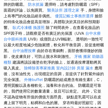
牌的防曬霜。
防水抓漏
選擇時，請考慮對防曬霜（SPF）
面霜的評論，以免購買。
醫美診所
護理之家
手，身體和臉
上有專門的化妝品絕非偶然。
優質記帳士事務所選擇
臉部
的特殊化妝品會提高並增加，具體取決於其目的和預期影
響。
臥式冷凍櫃
換護照
除了時間表外，在查看化妝品的
SPF因子時，請觀察是否有廣泛的光保護（UVA
台中水療
台中眼科推薦
UVB）或僅防止UVB輻射。 透明的一致性可
以最大程度地減少危險屍體，軟化和平衡音調，並促進輕曬
黑。
台中油壓按摩
由於存在青銅劑，面部會獲得微妙的陰
影，使皮膚良好，可防止脫水和刺激性。
牙橋
搬家
助聽器
種類
建議將該設備塗在乾淨的臉上，並通過按摩運動將其
吸入真皮。
除蟑除害專家推薦
室內設計師
房屋 漏水
應用
後，沒有油性光，出現穩定的音調，並提供了針對紫外線的
完全保護。
外燴buffet
防曬霜的組成應含有維生素E，C，
透明質酸以及各種軟化，滋養和水合的油。 防曬霜是可靠
的，我們使用它的數量適量，並且可以肯定。 此外，它並
不認為從物有所值的價值方面昂貴。 缺點是乳霜可以在皮
膚上留下明亮，粘稠和白色的層。 穿衣時最好照顧它，因