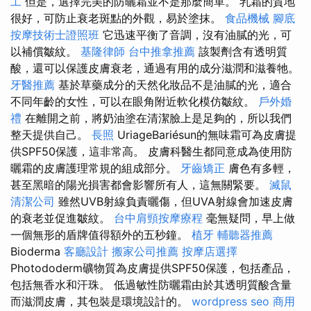
工
但是，選擇完美的防曬霜並不是那麼簡單。 乳霜的質地
很好，可防止衰老斑點的外觀，易於塗抹。
食品機械
腳底
按摩技術士證照班
它迅速平衡了音調，沒有油膩的光，可
以補償皺紋。
基隆律師
台中推拿推薦
該製劑含有透明質
酸，還可以保護皮膚衰老，通過有用的成分滋潤和滋養牠。
牙醫推薦
基於草藥成分的天然化妝品不是油膩的光，適合
不同年齡的女性，可以在眼角附近軟化模仿皺紋。
戶外婚
禮
在離開之前，將奶油塗在清潔臉上是足夠的，所以我們
整天提供自己。
長照
UriageBariésun的無味霜可為皮膚提
供SPF50保護，這非常高。 皮膚科醫生都同意成為使用防
曬霜的皮膚護理常規的組成部分。
牙齒矯正
膚色有多輕，
甚至黑暗的陽光損害都會影響所有人，這無關緊要。
滅鼠
清潔公司
雖然UVB射線負責曬傷，但UVA射線會加速皮膚
的衰老並促進皺紋。
台中肩頸按摩療程
毫無疑問，早上做
一個無形的盾牌值得額外的五秒鐘。
植牙
輔聽器推薦
Bioderma
客廳設計
搬家公司推薦
按摩店選擇
Photododerm礦物質為皮膚提供SPF50保護，包括產品，
包括無香水和汗珠。 低過敏性防曬霜由於其透明質酸含量
而滋潤皮膚，其包裝是環境設計的。
wordpress seo
商用