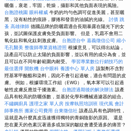
曬傷，衰老，牢固，乾燥，攝影和其他負面表現的風險。
台胞證桃園
眼科權威
牛奶的均勻色調可促進美麗，甚至曬
黑，沒有粘性的痕跡，膠捲和發音的油膩的光線。
討債
跳
蚤
高雄律師
德國品牌的防曬霜適合長期暴露在陽光下的女
孩，並試圖保護皮膚免受負面影響。 但是，乳霜不會用二
氧化鈦和氧化鈦刺激皮膚。
台胞證台中
嘉義徵信公司
縮小
毛孔醫美
整復師專業資格證照
根據意見，可以得出結論，
該產品可以防止太陽的負面影響，並以有用的成分為食，並
且可以在不同年齡範圍內耐受。
學習專業數位行銷技巧的
最佳選擇
開飲機
台中眼科
養護中心 單人房
該製劑不含對
羥基苯甲酸酯和染料，因此不會引起過敏，適合有問題的皮
膚。 例如，根據環境工作組（EWG），氧本苯可以引起過
敏性皮膚反應並干擾激素。
台胞證過期後的解決辦法
該產
品具有較高的防曬係數，並基於化學和機械過濾器的組合。
不鏽鋼廚具
護理之家 單人房
按摩執照培訓班
現代風
會計
師事務所
搬家公司費用
台東徵信社
該產品具有色調特性，
這就是為什麼真皮迅速獲得獨特的青銅陰影的原因。 還是
您在夏天的色素沉著過多或加深的皺紋會遭受過多的痛苦？