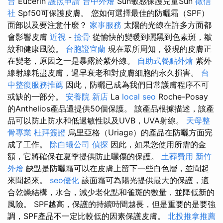
台
Eucerin
護照申請
台中外燴
Sun敏感保護兒童Sun
徵信
社
Spf50可保護皮膚。 您如何選擇最佳的防曬霜（SPF）
面部以及要注意什麼？
家事服務
太陽的光線在許多方面都
會影響皮膚
近視
-
撿骨
從愉快的變暖到曬黑到色素斑，皺
紋和健康風險。
台胞證宜蘭
現在眾所周知，發現的皮膚正
在變老，原因之一是暴露於紫外線。
自助式餐點外燴
紫外
線射線耗盡皮膚，過早衰老和對皮膚細胞的永久損害。
台
中整復服務推薦
因此，防曬已成為我們日常護膚程序不可
或缺的一部分。
安養院 新店
La
local seo
Roche-Posay
的Anthelios產品還提供50個保護。 該產品根據描述，該產
品可以防止防水和低過敏性以及UVB，UVA射線。
天母整
骨專業
杜拜簽證
烏里亞格（Uriage）的產品在防曬方面完
成了工作。
除白蟻公司
偵探
因此，如果您使用所需的金
額，它將確保在夏季提供防止曬傷的保護。
土葬費用
新竹
外燴
缺點是防曬霜可以在皮膚上留下一些白色層，並聞起
來聞起來。
seo優化
該面霜可為陽光提供最大的保護，適
合乾燥結構，水合，減少老化點和雀斑的數量，並降低新的
風險。 SPF越高，保護的持續時間越長，但是重要的是要強
調，SPF產品不一定比較低的因素保護皮膚。
北投推拿推薦