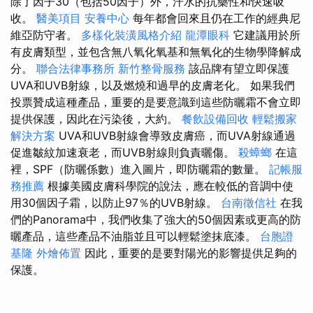
除了因子30（包括50因子）外，汗水的抗藥性和快速吸
收。
醫美項目
安養中心
每年都會回來且仍在工作的經典尼
維亞防守者。
多樣化裝潢風格介紹
龍潭眼科
它建議用於所
有皮膚類型，並包含無八氧化氧基和無氧化的生物學降解成
分。
聯合法律事務所
新竹整骨服務
該品牌有望立即保護
UVA和UVB射線，以及燃燒和過早的皮膚老化。 如果我們
投票贊成這種產品，重要的是要意識到這些防曬霜不會立即
提供保護，因此在污染後，大約。
餐飲設備回收
輕鬆搬家
解決方案
UVA和UVB射線會導致皮膚癌，而UVA射線通過
促進皺紋加速衰老，而UVB射線則負責曬傷。
殺蟑螂
在這
裡，SPF（防曬係數）進入圖片，即防曬霜的數量。
記帳服
務推薦
根據美國皮膚科學院的說法，應在較低的音調中使
用30個因子霜，以防止97％的UVB射線。
台南徵信社
在我
們的Panorama中，我們收集了強大的50個因素或更高的防
曬產品，這些產品不油脂並且可以輕鬆塗抹底漆。
台胞證
基隆
外燴佈置
因此，重要的是要對陽光的影響提供足夠的
保護。