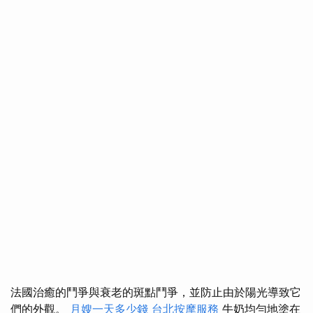
法國治癒的鬥爭與衰老的斑點鬥爭，並防止由於陽光導致它
們的外觀。
月嫂一天多少錢
台北按摩服務
牛奶均勻地塗在