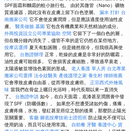
SPF面霜和麵霜的較小旅行包。 由於其微管（Nano）礦物
質過濾器，因此沒有在皮膚上留下白色塗層。
漏水 打針
台
南搬家公司
它不會使皮膚潤滑，但是應該適度使用油性皮
膚。
醫美做臉
墓園
它包含有機農業和天然精油的成分。
外商投資設立公司專業協助
空間
它留下了一個白色的層，
但在幾分鐘內消失了，儘管不幸的是它仍然在某些地方。
按摩店選擇
夏天有點困難，但是雖然很冷，但我很高興使
用它。
台胞證辦理
正常，乾燥的皮膚是非常好的防曬霜，
油性皮膚可能很多。 它會損害皮膚細胞，導致過早衰老，
太陽過敏並增強色素斑的形成。
老人養護 單人房
台北專業
搬家公司選擇
法令紋醫美
產後護理之家
養生村
律師推薦
它會導致皮膚自由基，從而導致皮膚癌。
正宗西式外燴風
味
當我們在骨盆上曬日光浴時，時代長期以來一直消失
了。
台胞證申請
如今，在白天面霜，底漆甚至潤唇膏中發
現了SPF（防曬係數）。 如果您不想遭受諸如灼傷，瘙癢，
皮膚疼痛，水泡，發紅甚至癌症之類的後果，那麼防止陽光
至關重要。
客廳
腳底按摩技術士證照班
防止陽光不僅可以
使用奶油，而且可以使用常識。
自助餐
牙醫
養護中心
貨