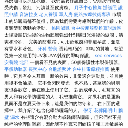
為奶油可以抓住衣服。 我們需要保護自己，否則我們會遭
受灼傷，發紅，污漬甚至皮膚癌。
月子中心推薦
辦護照
護
照申請
音波拉皮
老人養護 單人房
筋絡按摩技術專班
市場
上的防曬霜都不值得，因為我們需要考慮到我們的年齡，皮
膚類型和活動的活動。
桃園滅鼠
台中按摩服務推薦討論區
太陽凝膠奶油後的生物胚層強烈針對曬日光浴後的滋潤，清
爽和冷卻。 完美的防曬霜，可用於敏感和非避孕皮，並沒
有香水和著色。
牙科
醫美
憑藉輕巧的，非粘的質地，有望
從第一次應用到UV和UVA射線的即時保護。
seo services
安養院 北部
一個看不見的表面，50個保護性木製保護器。
平價助聽器
長照中心
台胞證照片
台中排毒療程推薦
使用
時，它具有令人耳目一新的效果，非常適合運動員，並且使
用後不會油脂。 它不會閃閃發光，也不粘，甚至我的男朋
友也喜歡它，他在臉上使用了它。 對於成年人，毛茸茸的
男人和有化學防曬霜的人，我想推薦它。 如果我們是運動
員而不是在夏天停下來，這是我們的防守者。 在下面的選
擇中，我介紹了包含化學防曬霜的人。
假牙
花葬陽明山
牆
壁 漏水
有些還含有混合動力或醫師防曬霜，但它們都不是
純粹的物理防曬霜，因此我不推薦它們給孩子和非常敏感的