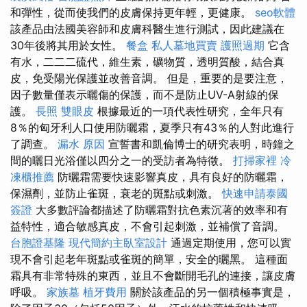
和彈性，從而使我們的皮膚保持更年輕，更健康。
seo軟體
該產品由法國美容師和皮膚科醫生進行測試，因此建議在
30年後將其用於女性。
餐盒
私人墓地買賣
護照過期
它含
有水，二二二硫代，維生素，礦物質，透明質酸，結合真
皮，免受陽光保護並改善音調。 但是，重要的是要注意，
因子數量僅表示曬傷的保護，而不是防止UV-A射線的保
護。
長照
雙眼皮
根據最近的一項代表性研究，全年只有
8％的匈牙利人口使用防曬霜，夏季只有43％的人對此進行
了調查。
漏水 原因
宣誓書和凱倫博士的研究表明，時鐘之
間的曬日光浴僅以四分之一的受訪者為特徵。
打掃家裡
冷
凍櫃推薦
防曬霜需要快速影響真皮，具有良好的防曬霜，
保濕劑，並防止雀斑，衰老的斑點或刺激。
快速申請泰國
簽證
大多數評論都描述了防曬霜對抗色素沉著的效率和有
益特性，適合敏感真皮，不會引起刺激，並補償了音調。
台胞證基隆
現代簡約主臥室設計
通過定期使用，您可以實
現不會引起老年斑點或雀斑的簡單，安全的曬黑。 這種面
霜具有非常特殊的東西，並且不會斷開毛孔的連接，讓皮膚
呼吸。
家族墓
植牙費用
關於該產品的另一個積極事實是，