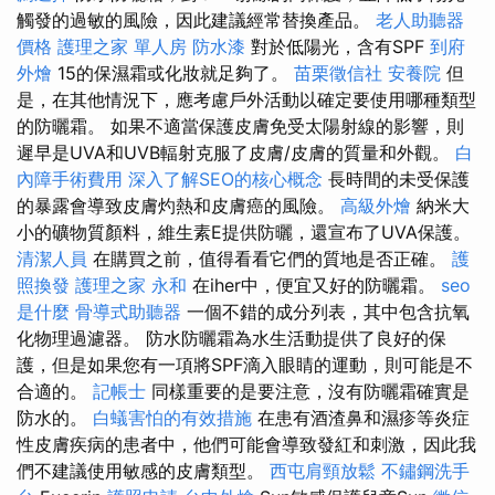
觸發的過敏的風險，因此建議經常替換產品。
老人助聽器
價格
護理之家 單人房
防水漆
對於低陽光，含有SPF
到府
外燴
15的保濕霜或化妝就足夠了。
苗栗徵信社
安養院
但
是，在其他情況下，應考慮戶外活動以確定要使用哪種類型
的防曬霜。 如果不適當保護皮膚免受太陽射線的影響，則
遲早是UVA和UVB輻射克服了皮膚/皮膚的質量和外觀。
白
內障手術費用
深入了解SEO的核心概念
長時間的未受保護
的暴露會導致皮膚灼熱和皮膚癌的風險。
高級外燴
納米大
小的礦物質顏料，維生素E提供防曬，還宣布了UVA保護。
清潔人員
在購買之前，值得看看它們的質地是否正確。
護
照換發
護理之家 永和
在iher中，便宜又好的防曬霜。
seo
是什麼
骨導式助聽器
一個不錯的成分列表，其中包含抗氧
化物理過濾器。 防水防曬霜為水生活動提供了良好的保
護，但是如果您有一項將SPF滴入眼睛的運動，則可能是不
合適的。
記帳士
同樣重要的是要注意，沒有防曬霜確實是
防水的。
白蟻害怕的有效措施
在患有酒渣鼻和濕疹等炎症
性皮膚疾病的患者中，他們可能會導致發紅和刺激，因此我
們不建議使用敏感的皮膚類型。
西屯肩頸放鬆
不鏽鋼洗手