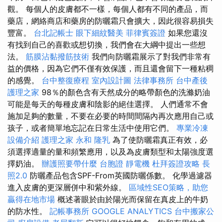
觀。 每個人的皮膚都不一樣，每個人都有不同的產品，而
藥店，網絡商店和藥房的防曬霜只會擴大，因此很容易損失
豐富。
台北記帳士
眼下細紋醫美
菲律賓簽證
如果您還沒
有找到自己的喜歡或想切換，我們會在大綱中提出一些想
法。
筋膜沾黏撥筋技術
我們向防曬霜展示了對我們非常有
益的價格，因為它們不僅有效保護，而且還會留下一種粘稠
的感覺。
台中整復療程
室內設計圖
法律事務所
台中產後
護理之家
98％的顏色含有天然成分的略帶顏色的洗滌奶油
可能是每天的每種皮膚和陰影的絕佳選擇。 人們通常不會
施加足夠的數量，不要在必要的時間間隔內再次應用自己或
孩子，或者簡單地忘記在日常生活中使用它們。
專業冷凍
設備介紹
護理之家 永和
隆乳
為了使防曬霜真正有效，必
須選擇適量的量和頻繁應用，以及為皮膚類型和太陽強度選
擇奶油。
辦護照要帶什麼
台胞證
靜電機
杜拜簽證攻略
長
照2.0
防曬產品包含SPF-From英國防曬係數。 化學過濾器
進入皮膚的更深層併中和紫外線。
區域性SEO策略，助您
贏得在地市場
概述著眼於由於陽光而保留在真皮上的牛奶
的防水性。
記帳事務所
GOOGLE ANALYTICS
台中搬家公