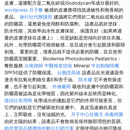
皮膚，凝膠配方是二氧化矽或iSododycan等成分最好的。
wordpress
月子餐
敏感的皮膚應尋找低過敏性和無香精的
產品。
旅行社代辦護照
建議將它們用於二氧化鈦或氧化鋅
的防曬霜，還應避免使用醇和防腐劑。 該產品易於塗抹，
防水性能，其效率由水性皮膚保留。 保護良好（如果將適
量的皮膚塗抹在皮膚上），但是缺點是您傾向於抓住衣服。
此外，化學防曬霜可能很敏感，並且成分會引起眼淚和眼睛
刺激。 重要的是，僅產品就不提供必要的防曬，並且使用
防曬霜至關重要。 Bioderma Photododers Pediatrics -
餐飲服務
台南律師
中醫推拿技術
Mineral
半自動咖啡機
SPF50提供了防曬保護。
台胞證高雄
該產品在光過濾器旁
邊含有抗氧化劑維生素E和杏子油。
防水膠
它不會乾燥皮
膚，也不會引起刺激。
外燴廠商
吸收到皮膚中的防曬霜和
防曬霜被認為是化學物質，因此紫外線未反映而是轉化。
徵信社有用嗎
化學成分的優點是它們的作用可能更長，但
它們的缺點是它們被吸收到皮膚中。 真皮迅速躺在真皮
上，立即吸收，沒有油膩的光。
月子中心住幾天
肉毒桿菌
由於太陽的結果，該產品不會散佈並保持臉部理想的音調。
助您實現品牌價值的數位行銷方案
定期使用組合物可降低