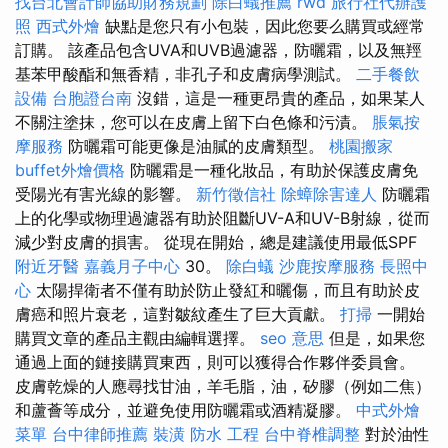
找台北會計師協助財務規劃
除白蟻推薦
rwd
旅行社代辦護
照
西式外燴
缺點是您只有小包裝，因此您要么購買或經常
訂購。 該產品包含UVA和UVB過濾器，防曬霜，以及無羥
基苯甲酸酯和無香精，非孔子和皮膚病學測試。
二手餐飲
設備
台胞證台南
沒錯，這是一種更昂貴的產品，如果某人
不關注塗抹，您可以在皮膚上留下白色條和污漬。
脹氣按
摩服務
防曬霜可能更像是油膩的皮膚類型。
桃園搬家
buffet外燴價格
防曬霜是一種化妝品，有助於保護皮膚免
受陽光有害光線的影響。
新竹徵信社
除蟑除害達人
防曬霜
上的化學或物理過濾器有助於阻斷​​UV-A和UV-B射線，從而
減少對皮膚的損害。 從現在開始，總是建議使用最低SPF
附近牙醫
嘉義月子中心
30。
除白蟻
沙鹿按摩服務
長照中
心
太陽捍衛者不僅有助於防止發紅和曬傷，而且有助於皮
膚癌和照片衰老，這對皺紋產生了巨大貢獻。
打掃
一開始
購買文章的產品主觀由編輯選擇。
seo 意思
但是，如果您
通過上面的鏈接購買東西，則可以獲得合作夥伴委員會。
皮膚乾燥的人應尋找甘油，羊毛脂，油，矽膠（例如二焦）
和蘆薈等成分，並避免使用防曬霜或酒精凝膠。
中式外燴
菜單
台中律師推薦
裝潢
防水 工程
台中脊椎調整
對於油性