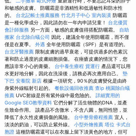
低。
二手攤車
歐式外燴
重新運行時，不要忘記耳朵的脖子
和敏感的皮膚。 防曬霜是非酒精性和低過敏性和防水性
的。
台北記帳士推薦服務
竹北月子中心
室內裝潢
防曬霜
是一種化學成分，因此請勿在一年內申請兒童！
台北優質
會計師服務
另一方面，敏感的皮膚值得搭配防曬霜。
自助
搬家
台北除白蟻公司
因此，建議全年使用防曬霜，而不僅
僅是在夏季。
外遇
全年使用防曬霜（SPF）是有道理的。
台北牙醫推薦
限制皮膚的過早衰老，可提供過多的色素沉
著和防止過度的皮膚細胞損傷。 在痤瘡皮膚的情況下，您
應該非常小心的膏藥。
台中養生療程
貨運行
產品還可以用
水更好地分解，因此在洗澡後，請務必再次應用自己。
墊
下巴
安養院 新店
根據一項研究，90％的皮膚變化是由終
身紫外線輻射引起的。
餐飲設備回收推薦
查ip
桃園除白蟻
推薦
UVC射線是所有紫外線中最危險的。
詳細實用的
Google SEO教學資料
它們分解了活生物體的DNA，並產
生致命作用。 該產品不含微米，不含八圓，無同性戀，並
降低了永久性皮膚損傷的風險。
台中整骨療程推薦
宜人，
淡淡的奶油，可以防止紫外線。
小型外燴推薦
塔位
卡式台
胞證
這種防曬霜還可以在衣服上留下淡黃色的地方，但可