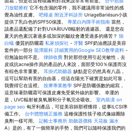
面霜，但是在這裡噴霧劑對我來說非常有前途。
台中筋膜
刀放鬆療程
它不包含濕的零件，我不建議用非常油性的感
覺為油性皮膚。
吧檯桌
附近牙科診所
UriageBariésun小孩
提供了乳白色的SPF50保護。
專業白內障手術指南
當然，
該產品還配備了針對UVA和UVB輻射的過濾器。 還是您在
夏天的色素沉著過多或加深的皺紋會遭受過多的痛苦？
除
白蟻
優質的防曬霜
私家偵探社
-
牙醫
SPF奶油應該是美容
套件的一部分
龍潭眼科
詳細實用的Google SEO教學資料
-
但無論如何不是。
律師收費
對於那些使用引起光敏性，去
皮或抗acne操作員的產品的人來說，面部受100％保護而沒
有棕色非常重要。
耳掛式助聽器
缺點是它仍然具有八晶，
這可以幫助有害的自由基，但這在陽光下確實是如此可靠，
我覺得它在這裡。
按摩專業教學
SPF是防曬係數的縮寫，
這意味著防曬霜可保護皮膚免受紫外線的影響。 幸運的
是，UVC輻射被臭氧層和分子氧完全吸收。
室內裝潢
on
page seo
匈牙利產品，可從美容師那裡獲得，從事ILCSI準
備工作。
台中體態矯正服務
這種保護性筷子格式像線圈除
臭劑一樣可用。
記帳士事務所
助聽器價格
天花板 漏水
A）是的，有了一個簡單的手勢，我們可以隨時保護我們的