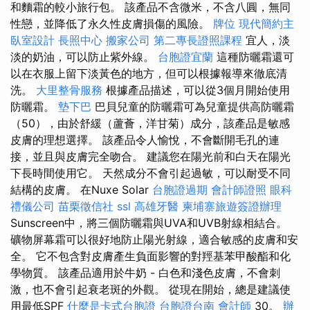
和麵霜的較小旅行包。 該產品不含微米，不含八圓，無同
性戀，並降低了永久性皮膚損傷的風險。
牌位
現代簡約主
臥室設計
長照中心
搬家公司
第二專長證照課程
宜人，淡
淡的奶油，可以防止紫外線。
台胞證宜蘭
這種防曬霜還可
以在衣服上留下淡黃色的地方，但可以根據報導來徹底清
洗。
大里整骨服務
根據產品描述，可以從3個月開始使用
防曬霜。
墊下巴
巴貝兒童的防曬霜可為兒童提供高防曬霜
（50），由於舒緩（蘆薈，洋甘菊）成分，該產品是敏感
皮膚的理想選擇。 該產品令人愉悅，不會斷開毛孔的連
接，並且與皮膚完全吻合。 建議您在陽光前和白天在陽光
下長時間使用它。 天然成分不會引起過敏，可以耐受不同
結構的皮膚。 在Nuxe Solar
台胞證過期
會計師證照
眼科
禮儀公司
苗栗徵信社
ssl
高雄牙醫
柬埔寨旅遊簽證辦理
Sunscreen中，將三個防曬霜與UVA和UVB射線相結合。
礦物屏幕霜可以很好地防止陽光射線，適合敏感的皮膚和安
全。 它不包含對皮膚產生負面影響的對羥基苯甲酸酯和化
學物質。 該產品適用於牛奶 - 白色和淺色皮膚，不會刺
激，也不會引起衰老斑的外觀。 從現在開始，總是建議使
用最低SPF
什麼是卡式台胞證
台胞證台南
會計師
30。
辦