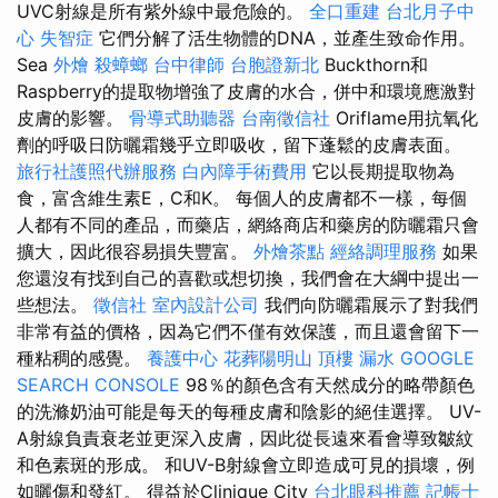
UVC射線是所有紫外線中最危險的。
全口重建
台北月子中
心
失智症
它們分解了活生物體的DNA，並產生致命作用。
Sea
外燴
殺蟑螂
台中律師
台胞證新北
Buckthorn和
Raspberry的提取物增強了皮膚的水合，併中和環境應激對
皮膚的影響。
骨導式助聽器
台南徵信社
Oriflame用抗氧化
劑的呼吸日防曬霜幾乎立即吸收，留下蓬鬆的皮膚表面。
旅行社護照代辦服務
白內障手術費用
它以長期提取物為
食，富含維生素E，C和K。 每個人的皮膚都不一樣，每個
人都有不同的產品，而藥店，網絡商店和藥房的防曬霜只會
擴大，因此很容易損失豐富。
外燴茶點
經絡調理服務
如果
您還沒有找到自己的喜歡或想切換，我們會在大綱中提出一
些想法。
徵信社
室內設計公司
我們向防曬霜展示了對我們
非常有益的價格，因為它們不僅有效保護，而且還會留下一
種粘稠的感覺。
養護中心
花葬陽明山
頂樓 漏水
GOOGLE
SEARCH CONSOLE
98％的顏色含有天然成分的略帶顏色
的洗滌奶油可能是每天的每種皮膚和陰影的絕佳選擇。 UV-
A射線負責衰老並更深入皮膚，因此從長遠來看會導致皺紋
和色素斑的形成。 和UV-B射線會立即造成可見的損壞，例
如曬傷和發紅。 得益於Clinique City
台北眼科推薦
記帳士