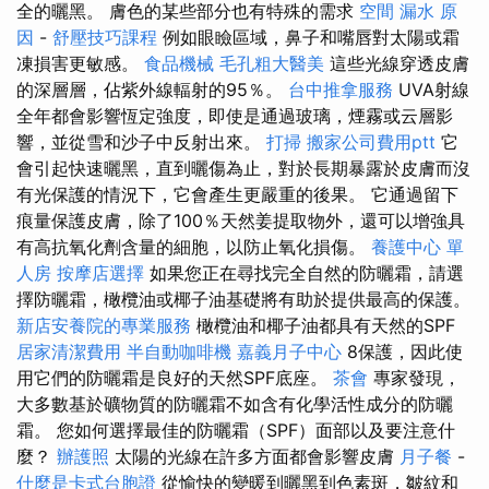
全的曬黑。 膚色的某些部分也有特殊的需求
空間
漏水 原
因
-
舒壓技巧課程
例如眼瞼區域，鼻子和嘴唇對太陽或霜
凍損害更敏感。
食品機械
毛孔粗大醫美
這些光線穿透皮膚
的深層層，佔紫外線輻射的95％。
台中推拿服務
UVA射線
全年都會影響恆定強度，即使是通過玻璃，煙霧或云層影
響，並從雪和沙子中反射出來。
打掃
搬家公司費用ptt
它
會引起快速曬黑，直到曬傷為止，對於長期暴露於皮膚而沒
有光保護的情況下，它會產生更嚴重的後果。 它通過留下
痕量保護皮膚，除了100％天然姜提取物外，還可以增強具
有高抗氧化劑含量的細胞，以防止氧化損傷。
養護中心 單
人房
按摩店選擇
如果您正在尋找完全自然的防曬霜，請選
擇防曬霜，橄欖油或椰子油基礎將有助於提供最高的保護。
新店安養院的專業服務
橄欖油和椰子油都具有天然的SPF
居家清潔費用
半自動咖啡機
嘉義月子中心
8保護，因此使
用它們的防曬霜是良好的天然SPF底座。
茶會
專家發現，
大多數基於礦物質的防曬霜不如含有化學活性成分的防曬
霜。 您如何選擇最佳的防曬霜（SPF）面部以及要注意什
麼？
辦護照
太陽的光線在許多方面都會影響皮膚
月子餐
-
什麼是卡式台胞證
從愉快的變暖到曬黑到色素斑，皺紋和