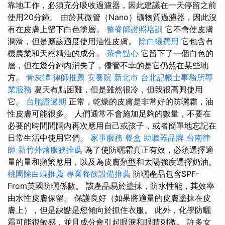
靠地工作，必須充分吸收過濾器，因此建議在一天停留之前
使用20分鐘。 由於其微管（Nano）礦物質過濾器，因此沒
有在皮膚上留下白色塗層。
整脊師證照培訓
它不會使皮膚
潤滑，但是應該適度使用油性皮膚。
除白蟻費用
它包含有
機農業和天然精油的成分。
茶會點心
它留下了一個白色的
層，但在幾分鐘內消失了，儘管不幸的是它仍然在某些地
方。
骨灰罈
律師推薦
安養院 新北市
台北記帳士事務所專
業服務
夏天有點困難，但是雖然很冷，但我很高興使用
它。
台胞證過期
正常，乾燥的皮膚是非常好的防曬霜，油
性皮膚可能很多。 人們通常不會施加足夠的數量，不要在
必要的時間間隔內再次應用自己或孩子，或者簡單地忘記在
日常生活中使用它們。
家事服務
餐盒
助聽器品牌
台南律
師
新竹外燴服務推薦
為了使防曬霜真正有效，必須選擇適
量的量和頻繁應用，以及為皮膚類型和太陽強度選擇奶油。
桃園除白蟻推薦
專業餐飲設備推薦
防曬產品包含SPF-
From英國防曬係數。 該產品易於塗抹，防水性能，其效率
由水性皮膚保留。 保護良好（如果將適量的皮膚塗抹在皮
膚上），但是缺點是您傾向於抓住衣服。 此外，化學防曬
霜可能很敏感，並且成分會引起眼淚和眼睛刺激。 許多女