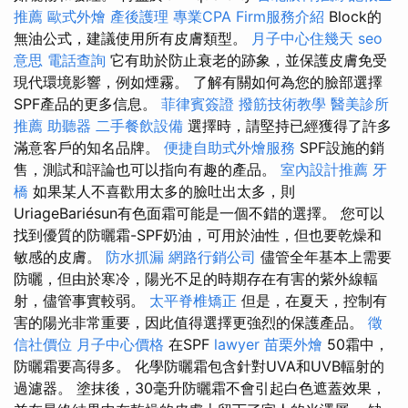
推薦
歐式外燴
產後護理
專業CPA Firm服務介紹
Block的
無油公式，建議使用所有皮膚類型。
月子中心住幾天
seo
意思
電話查詢
它有助於防止衰老的跡象，並保護皮膚免受
現代環境影響，例如煙霧。 了解有關如何為您的臉部選擇
SPF產品的更多信息。
菲律賓簽證
撥筋技術教學
醫美診所
推薦
助聽器
二手餐飲設備
選擇時，請堅持已經獲得了許多
滿意客戶的知名品牌。
便捷自助式外燴服務
SPF設施的銷
售，測試和評論也可以指向有趣的產品。
室內設計推薦
牙
橋
如果某人不喜歡用太多的臉吐出太多，則
UriageBariésun有色面霜可能是一個不錯的選擇。 您可以
找到優質的防曬霜-SPF奶油，可用於油性，但也要乾燥和
敏感的皮膚。
防水抓漏
網路行銷公司
儘管全年基本上需要
防曬，但由於寒冷，陽光不足的時期存在有害的紫外線輻
射，儘管事實較弱。
太平脊椎矯正
但是，在夏天，控制有
害的陽光非常重要，因此值得選擇更強烈的保護產品。
徵
信社價位
月子中心價格
在SPF
lawyer
苗栗外燴
50霜中，
防曬霜要高得多。 化學防曬霜包含針對UVA和UVB輻射的
過濾器。 塗抹後，30毫升防曬霜不會引起白色遮蓋效果，