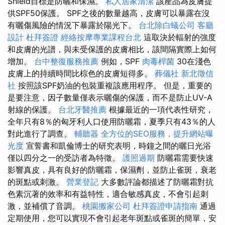
Shield目標是防曬和保濕。
私人居家清潔
該產品為皮膚提
供SPF50保護。 SPF之後的數量越高，皮膚可以暴露在沒
有曬傷風險的情況下暴露於陽光下。
台北除白蟻公司
客廳
設計
杜拜簽證
經絡按摩專業課程台北
這取決於輻射的強度
和皮膚的光譜，與未受保護的皮膚相比，該間隔實際上如何
增加。
台中整復服務推薦
例如，SPF
肉毒桿菌
30在淺色
皮膚上的持續時間比棕色的皮膚短得多。
葬儀社
新北徵信
社
按照該SPF奶油的包裝重複該應用程序。 但是，重要的
是要注意，因子數量僅表示曬傷的保護，而不是防止UV-A
射線的保護。
台北牙醫推薦
根據最近的一項代表性研究，
全年只有8％的匈牙利人口使用防曬霜，夏季只有43％的人
對此進行了調查。
輔聽器
全方位的SEO服務，提升網站曝
光度
宣誓書和凱倫博士的研究表明，時鐘之間的曬日光浴
僅以四分之一的受訪者為特徵。
護照過期
防曬霜需要快速
影響真皮，具有良好的防曬霜，保濕劑，並防止雀斑，衰老
的斑點或刺激。
營業登記
大多數評論都描述了防曬霜對抗
色素沉著的效率和有益特性，適合敏感真皮，不會引起刺
激，並補償了音調。
桃園搬家公司
杜拜簽證申請指南
通過
定期使用，您可以實現不會引起老年斑點或雀斑的簡單，安