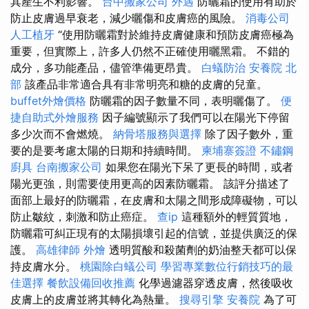
其產生不利影響。
台中搬家公司
外遇
防曬霜的使用有助於
防止皮膚過早衰老，減少曬傷和皮膚癌的風險。
消毒公司
人工植牙
“使用防曬霜對於維持皮膚健康和預防皮膚癌極為
重要，但實際上，許多人仍然不正確使用曬黑霜。 不錯的
成分，多功能產品，儘管準備更昂貴。
白蟻防治
安養院 北
部
該產品非常適合具有非常明亮和糖的皮膚的兒童。
buffet外燴價格
防曬霜的因子數量不同，表明曬傷了。
便
捷自助式外燴服務
因子編號顯示了我們可以在陽光下停留
多少次而不會燃燒。
納骨塔服務與選擇
除了因子數外，重
要的是要考慮太陽的日期和持續時間。
柬埔寨簽證
不鏽鋼
廚具
台南搬家公司
如果您在陽光下呆了更長的時間，或者
陽光更強，則需要使用更高的因素防曬霜。 該評分描述了
面部上最好的防曬霜，在皮膚和太陽之間形成障礙物，可以
防止皺紋，刺激和防止癌症。
查ip
這種額外的輕質質地，
防曬霜可糾正現有的太陽損壞引起的信號，並提供廣泛的保
護。
高雄律師
外燴
透明質酸和殺菌劑的奶油整天都可以保
持皮膚水分。
桃園除白蟻公司
學習專業數位行銷技巧的最
佳選擇
餐飲設備回收推薦
化學過濾器穿透皮膚，然後吸收
皮膚上的皮膚並將其轉化為熱量。
搜尋引擎
安養院
為了可