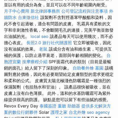
並以有用的成分為食，並且可以在不同年齡範圍內耐受。
月子中心費用
新北律師事務所
公司登記流程與注意事項
外
牆防水
台東徵信社
該製劑不含對羥基苯甲酸酯和染料，因
此不會引起過敏，適合有問題的皮膚。 乳霜具有柔軟的文
字和非刺激性香氣，不會斷開毛孔的連接，完美平衡並散發
出油膩的光。
local seo
該產品每天可以使用幾次，而不必
擔心表皮。
長照2.0
旅行社代辦護照
它立即被吸收，因此
沒有油膩的效果。
老鼠
該成分含有油和維生素，可提供互
補的保護，以防止過早衰老，面部與年齡相關的變化。
台
胞證宜蘭
按摩療程介紹
SPF面霜代表的類別（目前是最暢
銷的面孔）給人留下了深刻的印象。
自助餐外燴
墓園
該構
圖對應於價格，因此有必要期望給定皮膚類型的需求更穩定
和柔和的公式。 皮膚質太陽北極淺色防曬霜是一種強烈的
保濕製劑（包括熱水和甘油）。 該產品很快被吸收，並在
皮膚上沒有白色薄膜。 此外，溫和的水基防曬霜可為紫外
線提供很高的防護。 缺點是您可以留下有些油膩的感覺。
Revox Every Day
泰國簽證
重聽 助聽器
提供多元解決方
案的數位行銷夥伴
Solar
護理之家
台北外燴
seo agency