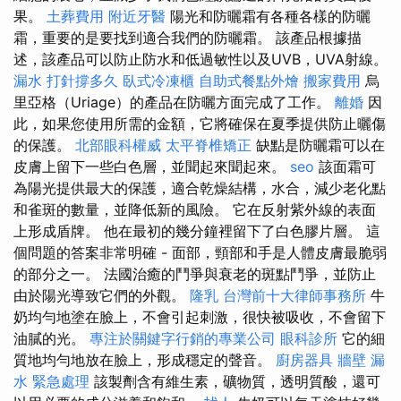
果。
土葬費用
附近牙醫
陽光和防曬霜有各種各樣的防曬
霜，重要的是要找到適合我們的防曬霜。 該產品根據描
述，該產品可以防止防水和低過敏性以及UVB，UVA射線。
漏水 打針撐多久
臥式冷凍櫃
自助式餐點外燴
搬家費用
烏
里亞格（Uriage）的產品在防曬方面完成了工作。
離婚
因
此，如果您使用所需的金額，它將確保在夏季提供防止曬傷
的保護。
北部眼科權威
太平脊椎矯正
缺點是防曬霜可以在
皮膚上留下一些白色層，並聞起來聞起來。
seo
該面霜可
為陽光提供最大的保護，適合乾燥結構，水合，減少老化點
和雀斑的數量，並降低新的風險。 它在反射紫外線的表面
上形成盾牌。 他在最初的幾分鐘裡留下了白色膠片層。 這
個問題的答案非常明確 - 面部，頸部和手是人體皮膚最脆弱
的部分之一。 法國治癒的鬥爭與衰老的斑點鬥爭，並防止
由於陽光導致它們的外觀。
隆乳
台灣前十大律師事務所
牛
奶均勻地塗在臉上，不會引起刺激，很快被吸收，不會留下
油膩的光。
專注於關鍵字行銷的專業公司
眼科診所
它的細
質地均勻地放在臉上，形成穩定的聲音。
廚房器具
牆壁 漏
水 緊急處理
該製劑含有維生素，礦物質，透明質酸，還可