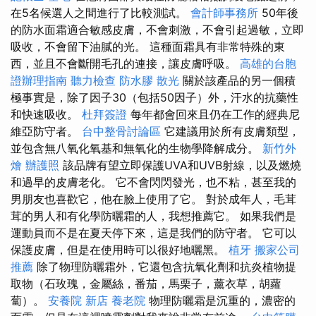
在5名候選人之間進行了比較測試。
會計師事務所
50年後
的防水面霜適合敏感皮膚，不會刺激，不會引起過敏，立即
吸收，不會留下油膩的光。 這種面霜具有非常特殊的東
西，並且不會斷開毛孔的連接，讓皮膚呼吸。
高雄的台胞
證辦理指南
聽力檢查
防水膠
散光
關於該產品的另一個積
極事實是，除了因子30（包括50因子）外，汗水的抗藥性
和快速吸收。
杜拜簽證
每年都會回來且仍在工作的經典尼
維亞防守者。
台中整骨討論區
它建議用於所有皮膚類型，
並包含無八氧化氧基和無氧化的生物學降解成分。
新竹外
燴
辦護照
該品牌有望立即保護UVA和UVB射線，以及燃燒
和過早的皮膚老化。 它不會閃閃發光，也不粘，甚至我的
男朋友也喜歡它，他在臉上使用了它。 對於成年人，毛茸
茸的男人和有化學防曬霜的人，我想推薦它。 如果我們是
運動員而不是在夏天停下來，這是我們的防守者。 它可以
保護皮膚，但是在使用時可以很好地曬黑。
植牙
搬家公司
推薦
除了物理防曬霜外，它還包含抗氧化劑和抗炎植物提
取物（石玫瑰，金屬絲，番茄，馬栗子，薰衣草，胡蘿
蔔）。
安養院 新店
養老院
物理防曬霜是沉重的，濃密的