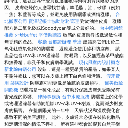
調特性，這就是為什麼真皮迅速獲得獨特的青銅陰影的原
因。 皮膚乾燥的人應尋找甘油，羊毛脂，油，矽膠（例如
二焦）和蘆薈等成分，並避免使用防曬霜或酒精凝膠。
台
北搬家公司
資深記帳士協助財務管理
對於油性皮膚，凝膠
配方是二氧化矽或iSododycan等成分最好的。
台中國術館
推薦
外燴buffet
平價助聽器
敏感的皮膚應尋找低過敏性和
無香精的產品。
客廳
台胞證辦理
壁癌
建議將它們用於二
氧化鈦或氧化鋅的防曬霜，還應避免使用醇和防腐劑。 該
產品包含UVA和UVB過濾器，防曬霜，以及無羥基苯甲酸酯
和無香精，非孔子和皮膚病學測試。
現代風室內設計概念
新北除白蟻公司
沒錯，這是一種更昂貴的產品，如果某人
不關注塗抹，您可以在皮膚上留下白色條和污漬。
假牙費
用
裝潢設計
防曬霜可能更像是油膩的皮膚類型。
醫美做臉
開飲機
防曬霜是一種化妝品，有助於保護皮膚免受陽光有
害光線的影響。
律師事務所
台中水療服務
防曬霜上的化學
或物理過濾器有助於阻斷​​UV-A和UV-B射線，從而減少對皮
膚的損害。 在整個陽光的一年中，天氣狀況和溫度變化會
導致不同的美容護理。 此外，皮膚通常必須在裝飾化妝品
和定期清潔的情況下掙扎。 所有這些都會影響其自然平衡