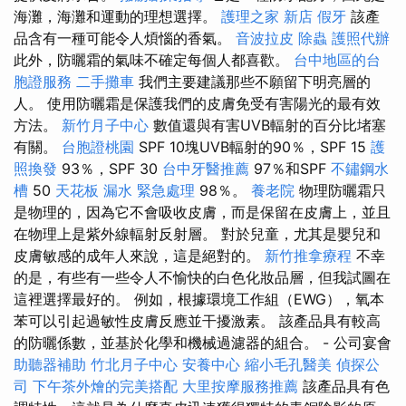
海灘，海灘和運動的理想選擇。
護理之家 新店
假牙
該產
品含有一種可能令人煩惱的香氣。
音波拉皮
除蟲
護照代辦
此外，防曬霜的氣味不確定每個人都喜歡。
台中地區的台
胞證服務
二手攤車
我們主要建議那些不願留下明亮層的
人。 使用防曬霜是保護我們的皮膚免受有害陽光的最有效
方法。
新竹月子中心
數值還與有害UVB輻射的百分比堵塞
有關。
台胞證桃園
SPF 10塊UVB輻射的90％，SPF 15
護
照換發
93％，SPF 30
台中牙醫推薦
97％和SPF
不鏽鋼水
槽
50
天花板 漏水 緊急處理
98％。
養老院
物理防曬霜只
是物理的，因為它不會吸收皮膚，而是保留在皮膚上，並且
在物理上是紫外線輻射反射層。 對於兒童，尤其是嬰兒和
皮膚敏感的成年人來說，這是絕對的。
新竹推拿療程
不幸
的是，有些有一些令人不愉快的白色化妝品層，但我試圖在
這裡選擇最好的。 例如，根據環境工作組（EWG），氧本
苯可以引起過敏性皮膚反應並干擾激素。 該產品具有較高
的防曬係數，並基於化學和機械過濾器的組合。 - 公司宴會
助聽器補助
竹北月子中心
安養中心
縮小毛孔醫美
偵探公
司
下午茶外燴的完美搭配
大里按摩服務推薦
該產品具有色