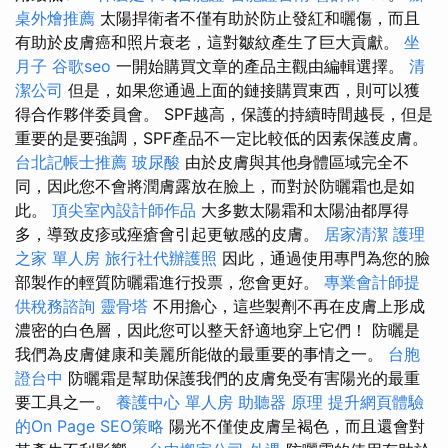
桌外燴推薦
太陽捍衛者不僅有助於防止發紅和曬傷，而且
有助於皮膚癌和照片衰老，這對皺紋產生了巨大貢獻。
坐
月子
谷歌seo
一開始購買文章的產品主觀由編輯選擇。
清
潔公司
但是，如果您通過上面的鏈接購買東西，則可以獲
得合作夥伴委員會。 SPF越高，保護的持續時間越長，但是
重要的是要強調，SPF產品不一定比較低的因素保護皮膚。
台北記帳士推薦
玻尿酸
由於皮膚與其他身體區域完全不
同，因此您不會將潤膚露放在臉上，而對於防曬霜也是如
此。
頂尖室內設計師作品
大多數太陽霜和太陽油都厚得
多，導致皮疹或痤瘡會引起更敏感的皮膚。
居家清潔
護理
之家 單人房
旅行社代辦護照
因此，通過使用專門為您的臉
部製作的輕質防曬霜進行投票，您會更好。
專業會計師提
供稅務諮詢
靈骨塔
不用擔心，這些製劑不再在皮膚上形成
濃密的白色層，因此您可以整天舒適地穿上它們！ 防曬是
我們為皮膚健康和美麗所能做的最重要的事情之一。
台胞
證台中
防曬霜是幫助保護我們的皮膚免受有害陽光的最重
要工具之一。
養護中心 單人房
助聽器 原理
提升網頁體驗
的On Page SEO策略
陽光不僅使皮膚呈褐色，而且還會對