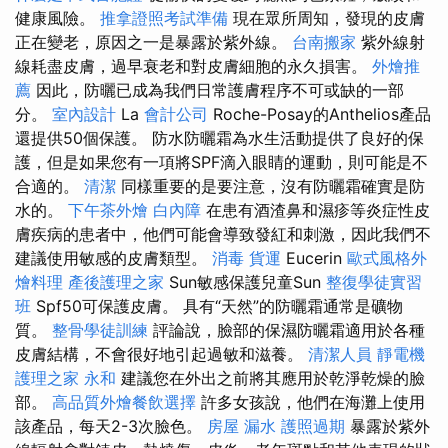
健康風險。
推拿證照考試準備
現在眾所周知，發現的皮膚
正在變老，原因之一是暴露於紫外線。
台南搬家
紫外線射
線耗盡皮膚，過早衰老和對皮膚細胞的永久損害。
外燴推
薦
因此，防曬已成為我們日常護膚程序不可或缺的一部
分。
室內設計
La
會計公司
Roche-Posay的Anthelios產品
還提供50個保護。 防水防曬霜為水生活動提供了良好的保
護，但是如果您有一項將SPF滴入眼睛的運動，則可能是不
合適的。
清潔
同樣重要的是要注意，沒有防曬霜確實是防
水的。
下午茶外燴
白內障
在患有酒渣鼻和濕疹等炎症性皮
膚疾病的患者中，他們可能會導致發紅和刺激，因此我們不
建議使用敏感的皮膚類型。
消毒
貨運
Eucerin
歐式風格外
燴料理
產後護理之家
Sun敏感保護兒童Sun
整復學徒實習
班
Spf50可保護皮膚。 具有“天然”的防曬霜通常是礦物
質。
整骨學徒訓練
評論說，臉部的保濕防曬霜適用於各種
皮膚結構，不會很好地引起過敏和滋養。
清潔人員
靜電機
護理之家 永和
建議您在外出之前將其應用於乾淨乾燥的臉
部。
高品質外燴餐飲選擇
許多女孩說，他們在海灘上使用
該產品，每天2-3次臉色。
房屋 漏水
護照過期
暴露於紫外