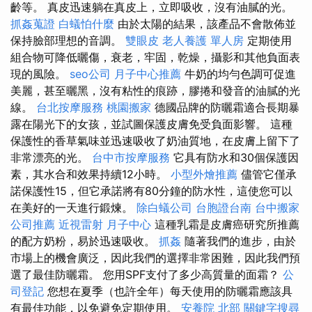
齡等。 真皮迅速躺在真皮上，立即吸收，沒有油膩的光。
抓姦蒐證
白蟻怕什麼
由於太陽的結果，該產品不會散佈並
保持臉部理想的音調。
雙眼皮
老人養護 單人房
定期使用
組合物可降低曬傷，衰老，牢固，乾燥，攝影和其他負面表
現的風險。
seo公司
月子中心推薦
牛奶的均勻色調可促進
美麗，甚至曬黑，沒有粘性的痕跡，膠捲和發音的油膩的光
線。
台北按摩服務
桃園搬家
德國品牌的防曬霜適合長期暴
露在陽光下的女孩，並試圖保護皮膚免受負面影響。 這種
保護性的香草氣味並迅速吸收了奶油質地，在皮膚上留下了
非常漂亮的光。
台中市按摩服務
它具有防水和30個保護因
素，其水合和效果持續12小時。
小型外燴推薦
儘管它僅承
諾保護性15，但它承諾將有80分鐘的防水性，這使您可以
在美好的一天進行鍛煉。
除白蟻公司
台胞證台南
台中搬家
公司推薦
近視雷射
月子中心
這種乳霜是皮膚癌研究所推薦
的配方奶粉，易於迅速吸收。
抓姦
隨著我們的進步，由於
市場上的機會廣泛，因此我們的選擇非常困難，因此我們預
選了最佳防曬霜。 您用SPF支付了多少高質量的面霜？
公
司登記
您想在夏季（也許全年）每天使用的防曬霜應該具
有最佳功能，以免避免定期使用。
安養院 北部
關鍵字搜尋