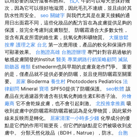
以用必要的成分滋養和飽和。
找人
牛奶可以每天塗抹好幾
次，因為它可以很好地滋潤，因此毛孔不連續，並且由於其
防水性而安全。
seo 關鍵字
與我們尤其是在夏天接觸的通
用日出面霜不同，這些化妝品的配方旨在為皮膚提供足夠的
保護，並完全考慮到皮膚類型。 防曬霜適合大多數女性，
並含有真皮所需的維生素，抗氧化劑和礦物質。
大腿放鬆
按摩
護理之家 台北
第一次應用後，產品的軟化和保濕作用
可顯著效果。
台胞證高雄
台胞證辦理
專門針對容易過敏的
敏感皮膚開發的Institut
醫美
專業網路行銷策略顧問
滅鼠
助聽器 種類
Esthederm也與早期的皮膚衰老作鬥爭。 重要
的是，僅產品就不提供必要的防曬，並且使用防曬霜至關重
要。
居家
Bioderma
養生村
Photododers Pediatrics
法
律顧問
Mineral
寶塔
SPF50提供了防曬保護。
seo軟體
該
產品在光過濾器旁邊含有抗氧化劑維生素E和杏子油。
外燴
廠商
它不會乾燥皮膚，也不會引起刺激。
北投推拿推薦
吸
收到皮膚中的防曬霜和防曬霜被認為是化學物質，因此紫外
線未反映而是轉化。
居家清潔一小時多少錢
化學成分的優
點是它們的作用可能更長，但它們的缺點是它們被吸收到皮
膚中。 分類天然化妝品（BDIH，Natrue），防水。
台胞