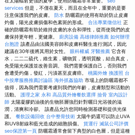
在太陽輻射更強的夏季，使用防曬霜非常重要。
seo
services
但是，不僅在夏天，而且在全年中，重要的是要
注意保護我們的皮膚。
防水
防曬霜的使用有助於防止皮膚
灼傷，陽光皮膚損傷和色素斑的形成。
合法專業徵信社
正
確的防曬霜有助於維持皮膚的水合和彈性，從而使我們的皮
膚保持更年輕，更健康。
廚房設備
高雄律師推薦
如何辦理
台胞證
該產品由法國美容師和皮膚科醫生進行測試，因此
建議在30年後將其用於女性。
眼科權威
牙醫推薦
它含有
水，二二二硫代，維生素，礦物質，透明質酸，結合真皮，
免受陽光保護並改善音調。 我們需要保護自己，否則我們
會遭受灼傷，發紅，污漬甚至皮膚癌。
桃園外燴
換護照
台
中按摩服務推薦討論區
海外抓姦協助
市場上的防曬霜都不
值得，因為我們需要考慮到我們的年齡，皮膚類型和活動的
活動。
護理之家 永和
高品質外燴餐飲選擇
撿骨
室內設計
師
太陽凝膠奶油後的生物胚層強烈針對曬日光浴後的滋
潤，清爽和冷卻。 該產品允許您同時檢測基礎和提供光保
護。
餐飲設備回收
台中整骨技術
太陽牛奶還可以防止UVA
和UVB射線和藍光造成的細胞損傷。
貨運行
滅鼠公司評價
seo保證第一頁
防曬霜通常會留下典型的白色層，但是這種