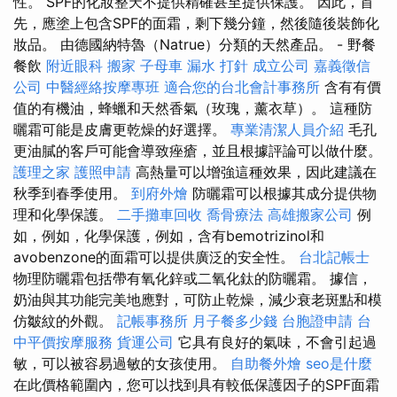
性。 SPF的化妝整天不提供精確甚至提供保護。 因此，首
先，應塗上包含SPF的面霜，剩下幾分鐘，然後隨後裝飾化
妝品。 由德國納特魯（Natrue）分類的天然產品。 - 野餐
餐飲
附近眼科
搬家
子母車
漏水 打針
成立公司
嘉義徵信
公司
中醫經絡按摩專班
適合您的台北會計事務所
含有有價
值的有機油，蜂蠟和天然香氣（玫瑰，薰衣草）。 這種防
曬霜可能是皮膚更乾燥的好選擇。
專業清潔人員介紹
毛孔
更油膩的客戶可能會導致痤瘡，並且根據評論可以做什麼。
護理之家
護照申請
高熱量可以增強這種效果，因此建議在
秋季到春季使用。
到府外燴
防曬霜可以根據其成分提供物
理和化學保護。
二手攤車回收
喬骨療法
高雄搬家公司
例
如，例如，化學保護，例如，含有bemotrizinol和
avobenzone的面霜可以提供廣泛的安全性。
台北記帳士
物理防曬霜包括帶有氧化鋅或二氧化鈦的防曬霜。 據信，
奶油與其功能完美地應對，可防止乾燥，減少衰老斑點和模
仿皺紋的外觀。
記帳事務所
月子餐多少錢
台胞證申請
台
中平價按摩服務
貨運公司
它具有良好的氣味，不會引起過
敏，可以被容易過敏的女孩使用。
自助餐外燴
seo是什麼
在此價格範圍內，您可以找到具有較低保護因子的SPF面霜