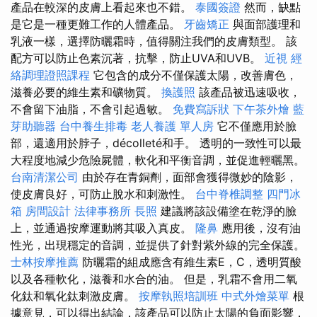
產品在較深的皮膚上看起來也不錯。
泰國簽證
然而，缺點
是它是一種更難工作的人體產品。
牙齒矯正
與面部護理和
乳液一樣，選擇防曬霜時，值得關注我們的皮膚類型。 該
配方可以防止色素沉著，抗擊，防止UVA和UVB。
近視
經
絡調理證照課程
它包含的成分不僅保護太陽，改善膚色，
滋養必要的維生素和礦物質。
換護照
該產品被迅速吸收，
不會留下油脂，不會引起過敏。
免費寫訴狀
下午茶外燴
藍
芽助聽器
台中養生排毒
老人養護 單人房
它不僅應用於臉
部，還適用於脖子，décolleté和手。 透明的一致性可以最
大程度地減少危險屍體，軟化和平衡音調，並促進輕曬黑。
台南清潔公司
由於存在青銅劑，面部會獲得微妙的陰影，
使皮膚良好，可防止脫水和刺激性。
台中脊椎調整
四門冰
箱
房間設計
法律事務所
長照
建議將該設備塗在乾淨的臉
上，並通過按摩運動將其吸入真皮。
隆鼻
應用後，沒有油
性光，出現穩定的音調，並提供了針對紫外線的完全保護。
士林按摩推薦
防曬霜的組成應含有維生素E，C，透明質酸
以及各種軟化，滋養和水合的油。 但是，乳霜不會用二氧
化鈦和氧化鈦刺激皮膚。
按摩執照培訓班
中式外燴菜單
根
據意見，可以得出結論，該產品可以防止太陽的負面影響，