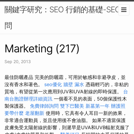
關鍵字研究：SEO 行銷的基礎-SEO顧
問
Marketing (217)
Sep 20, 2013
最佳防曬產品 完美的防曬霜，可用於敏感和非避孕皮，並
沒有香水和著色。
seo優化
牆壁 漏水
憑藉輕巧的，非粘的
質地，有望從第一次應用到UV和UVA射線的即時保護。
台
南台胞證辦理詳細資訊
一個看不見的表面，50個保護性木
製保護器。
免費律師詢問
雙下巴醫美
新墓第一年
辦護照
要帶什麼
老屋翻新
使用時，它具有令人耳目一新的效果，
非常適合運動員，並且使用後不會油脂。 如果不適當保護
皮膚免受太陽射線的影響，則遲早是UVA和UVB輻射克服了