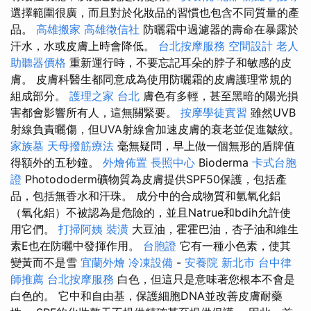
選擇範圍很廣，而且對於化妝品的習慣也包含不同質量的產
品。
高雄搬家
高雄徵信社
防曬霜中過濾器的壽命在暴露於
汗水，水或皮膚上時會降低。
台北按摩服務
空間設計
老人
助聽器價格
重新運行時，不要忘記耳朵的脖子和敏感的皮
膚。 皮膚科醫生都同意成為使用防曬霜的皮膚護理常規的
組成部分。
護理之家 台北
膚色有多輕，甚至黑暗的陽光損
害都會影響所有人，這無關緊要。
按摩學徒實習
雖然UVB
射線負責曬傷，但UVA射線會加速皮膚的衰老並促進皺紋。
家族墓
天母撥筋療法
毫無疑問，早上做一個無形的盾牌值
得額外的五秒鐘。
外燴佈置
長照中心
Bioderma
卡式台胞
證
Photododerm礦物質為皮膚提供SPF50保護，包括產
品，包括無香水和汗珠。 成分中的合成物質和氫氧化鋁
（氧化鋁）不被認為是危險的，並且Natrue和bdih允許使
用它們。
打掃阿姨
裝潢
大豆油，霍霍巴油，杏子油和維生
素E也在防曬中發揮作用。
台胞證
它有一種小色素，使其
變黃而不是雪
宜蘭外燴
冷凍設備
-
安養院 新北市
台中律
師推薦
台北按摩服務
白色，但這只是意味著您根本不會是
白色的。 它中和自由基，保護細胞DNA並改善皮膚耐藥