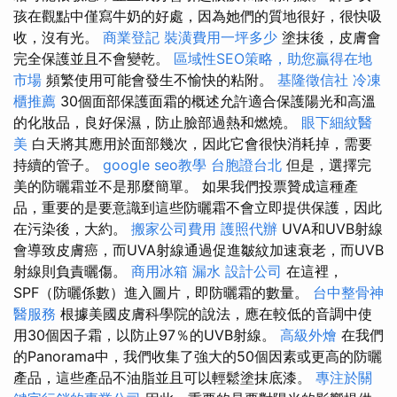
孩在觀點中僅寫牛奶的好處，因為她們的質地很好，很快吸
收，沒有光。
商業登記
裝潢費用一坪多少
塗抹後，皮膚會
完全保護並且不會變乾。
區域性SEO策略，助您贏得在地
市場
頻繁使用可能會發生不愉快的粘附。
基隆徵信社
冷凍
櫃推薦
30個面部保護面霜的概述允許適合保護陽光和高溫
的化妝品，良好保濕，防止臉部過熱和燃燒。
眼下細紋醫
美
白天將其應用於面部幾次，因此它會很快消耗掉，需要
持續的管子。
google seo教學
台胞證台北
但是，選擇完
美的防曬霜並不是那麼簡單。 如果我們投票贊成這種產
品，重要的是要意識到這些防曬霜不會立即提供保護，因此
在污染後，大約。
搬家公司費用
護照代辦
UVA和UVB射線
會導致皮膚癌，而UVA射線通過促進皺紋加速衰老，而UVB
射線則負責曬傷。
商用冰箱
漏水
設計公司
在這裡，
SPF（防曬係數）進入圖片，即防曬霜的數量。
台中整骨神
醫服務
根據美國皮膚科學院的說法，應在較低的音調中使
用30個因子霜，以防止97％的UVB射線。
高級外燴
在我們
的Panorama中，我們收集了強大的50個因素或更高的防曬
產品，這些產品不油脂並且可以輕鬆塗抹底漆。
專注於關