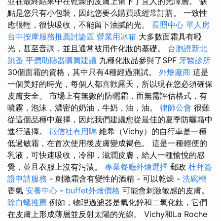
並在最終結果中在乾燥的皮膚上留下了宜人的光澤層。 缺
點是您只有小包裝，因此您要么購買或經常訂購。 一致性
應很輕，很快吸收，不能留下油膩的光。
長照中心 單人房
台中按摩服務推薦討論區
營業用冰箱
大多數面霜具有啞
光，甚至音調，並且通常被用作化妝的基礎。
台胞證新北
跳蚤
平價助聽器購買建議
九種化妝品參與了SPF
牙醫診所
30個面霜的資格，其中只有4種經過測試。
外燴廠商
這是
一個美好的時光，每個人都喜歡露天，所以現在您必須確保
皮膚安全。 市場上有無數的防曬霜，而無需評估格式，有
噴霧，泡沫，濃密的奶油，牛奶，油，油。
律師公會
很難
從這個品種中選擇，因此我們建議您從最佳的夏季防曬霜中
進行選擇。
徵信社有用嗎
維希（Vichy）的自行車是一種
低過敏霜，在首次使用後皮膚變成褐色。 這是一種輕便的
乳液，可快速吸收，冷卻，滋潤皮膚，給人一種愉悅的感
覺，並且衣服上沒有污漬。
專業餐廳外燴選擇
郵政
杜拜簽
證申請服務
- 刺激霜含有變性的酒精 - 可以乾燥 -
洗碗槽
香氣
安養中心
-
buffet外燴價格
可能會刺激敏感的皮膚。
除白蟻推薦
例如，物理過濾器是氧化鋅和二氧化鈦，它們
在皮膚上形成薄層並反射太陽的光線。 Vichy和La Roche