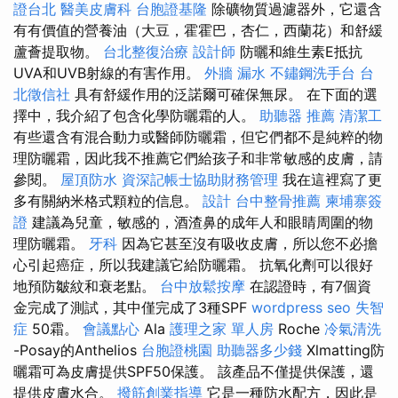
證台北
醫美皮膚科
台胞證基隆
除礦物質過濾器外，它還含
有有價值的營養油（大豆，霍霍巴，杏仁，西蘭花）和舒緩
蘆薈提取物。
台北整復治療
設計師
防曬和維生素E抵抗
UVA和UVB射線的有害作用。
外牆 漏水
不鏽鋼洗手台
台
北徵信社
具有舒緩作用的泛諾爾可確保無尿。 在下面的選
擇中，我介紹了包含化學防曬霜的人。
助聽器 推薦
清潔工
有些還含有混合動力或醫師防曬霜，但它們都不是純粹的物
理防曬霜，因此我不推薦它們給孩子和非常敏感的皮膚，請
參閱。
屋頂防水
資深記帳士協助財務管理
我在這裡寫了更
多有關納米格式顆粒的信息。
設計
台中整骨推薦
柬埔寨簽
證
建議為兒童，敏感的，酒渣鼻的成年人和眼睛周圍的物
理防曬霜。
牙科
因為它甚至沒有吸收皮膚，所以您不必擔
心引起癌症，所以我建議它給防曬霜。 抗氧化劑可以很好
地預防皺紋和衰老點。
台中放鬆按摩
在認證時，有7個資
金完成了測試，其中僅完成了3種SPF
wordpress seo
失智
症
50霜。
會議點心
Ala
護理之家 單人房
Roche
冷氣清洗
-Posay的Anthelios
台胞證桃園
助聽器多少錢
Xlmatting防
曬霜可為皮膚提供SPF50保護。 該產品不僅提供保護，還
提供皮膚水合。
撥筋創業指導
它是一種防水配方，因此是