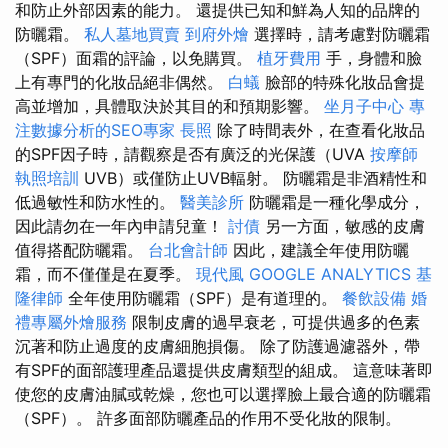
和防止外部因素的能力。 還提供已知和鮮為人知的品牌的
防曬霜。
私人墓地買賣
到府外燴
選擇時，請考慮對防曬霜
（SPF）面霜的評論，以免購買。
植牙費用
手，身體和臉
上有專門的化妝品絕非偶然。
白蟻
臉部的特殊化妝品會提
高並增加，具體取決於其目的和預期影響。
坐月子中心
專
注數據分析的SEO專家
長照
除了時間表外，在查看化妝品
的SPF因子時，請觀察是否有廣泛的光保護（UVA
按摩師
執照培訓
UVB）或僅防止UVB輻射。 防曬霜是非酒精性和
低過敏性和防水性的。
醫美診所
防曬霜是一種化學成分，
因此請勿在一年內申請兒童！
討債
另一方面，敏感的皮膚
值得搭配防曬霜。
台北會計師
因此，建議全年使用防曬
霜，而不僅僅是在夏季。
現代風
GOOGLE ANALYTICS
基
隆律師
全年使用防曬霜（SPF）是有道理的。
餐飲設備
婚
禮專屬外燴服務
限制皮膚的過早衰老，可提供過多的色素
沉著和防止過度的皮膚細胞損傷。 除了防護過濾器外，帶
有SPF的面部護理產品還提供皮膚類型的組成。 這意味著即
使您的皮膚油膩或乾燥，您也可以選擇臉上最合適的防曬霜
（SPF）。 許多面部防曬產品的作用不受化妝的限制。