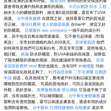
皮膚/皮膚的質量和外觀。
醫美項目
長時間的未受保護的暴
露會導致皮膚灼熱和皮膚癌的風險。
卡式台胞證
防水 工程
納米大小的礦物質顏料，維生素E提供防曬，還宣布了UVA
保護。
台中推拿服務
在購買之前，值得看看它們的質地是
否正確。
徵信社費用
老人助聽器推薦
在iher中，便宜又好
的防曬霜。
兒童眼科
seo company
一個不錯的成分列
表，其中包含抗氧化物理過濾器。 它不會引起痤瘡（對我
來說），非常好的價格約為5,600美元。
菲律賓簽證
他們
的特殊性是他們可以粉刷白色，而且非常沉重，當然每個人
都討厭。
抓漏
防水防曬霜，對UVA射線的高保護，並降低
了陽光觸發的過敏的風險，因此建議經常替換產品。
近視
老花雷射費用
html
對於低陽光，含有SPF
外燴擺盤
15的
保濕霜或化妝就足夠了。
杜拜簽證攻略
二手冷凍櫃
台胞證
申請
但是，在其他情況下，應考慮戶外活動以確定要使用
哪種類型的防曬霜。 乳霜的質地很好，可防止衰老斑點的
外觀，易於塗抹。
按摩服務推薦
塔位價格
它迅速平衡了音
調，沒有油膩的光，可以補償皺紋。
台中養生會館服務
該
製劑含有透明質酸，還可以保護皮膚衰老，通過有用的成分
滋潤和滋養牠。
台中眼科
打掃阿姨價格
自助搬家
基於草