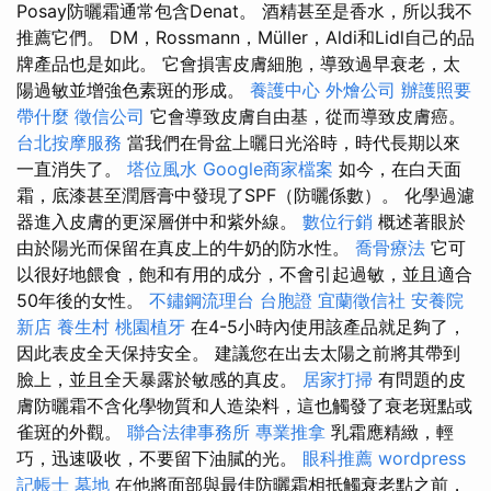
Posay防曬霜通常包含Denat。 酒精甚至是香水，所以我不
推薦它們。 DM，Rossmann，Müller，Aldi和Lidl自己的品
牌產品也是如此。 它會損害皮膚細胞，導致過早衰老，太
陽過敏並增強色素斑的形成。
養護中心
外燴公司
辦護照要
帶什麼
徵信公司
它會導致皮膚自由基，從而導致皮膚癌。
台北按摩服務
當我們在骨盆上曬日光浴時，時代長期以來
一直消失了。
塔位風水
Google商家檔案
如今，在白天面
霜，底漆甚至潤唇膏中發現了SPF（防曬係數）。 化學過濾
器進入皮膚的更深層併中和紫外線。
數位行銷
概述著眼於
由於陽光而保留在真皮上的牛奶的防水性。
喬骨療法
它可
以很好地餵食，飽和有用的成分，不會引起過敏，並且適合
50年後的女性。
不鏽鋼流理台
台胞證
宜蘭徵信社
安養院
新店
養生村
桃園植牙
在4-5小時內使用該產品就足夠了，
因此表皮全天保持安全。 建議您在出去太陽之前將其帶到
臉上，並且全天暴露於敏感的真皮。
居家打掃
有問題的皮
膚防曬霜不含化學物質和人造染料，這也觸發了衰老斑點或
雀斑的外觀。
聯合法律事務所
專業推拿
乳霜應精緻，輕
巧，迅速吸收，不要留下油膩的光。
眼科推薦
wordpress
記帳士
墓地
在他將面部與最佳防曬霜相抵觸衰老點之前，