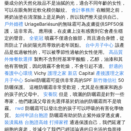
藥成分的天然化妝品不是油膩的光，適合不同年齡的女性，
可以在眼角附近軟化模仿皺紋。
會計事務所
在離開之前，
將奶油塗在清潔臉上是足夠的，所以我們整天提供自己。
戶外婚禮
UriageBariésun的無味霜可為皮膚提供SPF50保
護，這非常高。 應用後，在皮膚上沒有感覺到它會產生穩
定的聲音。
全瓷冠
噴霧不僅適合臉部，而且適合身體，從
而防止了由於陽光而導致的老年斑點。
台中月子中心
該產
品是低過敏性的，可以被季節性過敏的女性使用。
高品質
外燴餐飲選擇
製劑不含對羥基苯甲酸酯，乙醇，油漆和其
他有害物質，因此噴霧不會乾燥，不會引起不適。
舒適的
養護中心環境
Vichy
護理之家 新店
Capital
產後護理之家
月子中心
Soleil防曬霜可提供非常高的SPF
新竹徵信社
50
防曬保護。 這種防曬霜非常受歡迎，尤其是在搬家和跑步
的孩子的父母中。
安養院
但是，噴灑的防曬霜是針對一些
專家，他們建議父母首先選擇基於奶油的防曬霜而不是噴
霧。
rwd
防曬霜可以發出您的孩子可以呼吸的有害化學物
質。
如何申請台胞證
防曬霜有助於防止紫外線穿透皮膚。
裝潢風格
台胞證高雄
打掃家裡
通過保護自己，我們延遲了
細胞的衰老，並減少了我們已經談論過的日光浴的負面後