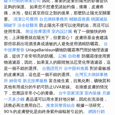
鍵字行銷的專業公司
因此，重要的是要對陽光的影響提供
足夠的保護。 如果您不想遭受諸如灼傷，瘙癢，皮膚疼
痛，水泡，發紅甚至癌症之類的後果，那麼防止陽光至關重
要。
清潔公司費用
台北律師事務所
輔聽器推薦
桃園滅鼠
關鍵字
法令紋醫美
防止陽光不僅可以使用奶油，而且可以
使用常識。
附近按摩選擇
室內設計圖
有了一個愉快的時
光，上床睡覺就在陽光下，但要當心！ 皮膚癌基金會建議
那些容易出現酒渣鼻或過敏的人避免使用酒精防曬霜。
台
中按摩整骨
UriageBariésun礦物防曬霜專門用於物理過濾
器，提供了非常明亮的防曬。
記帳
自助餐
防曬霜僅使用實
物過濾器，因此，如果某人的眼睛無法忍受化學過濾器，這
是一個不錯的選擇。
台胞證照片
台中眼科推薦
對於最敏感
的皮膚來說，這也是一個不錯的選擇。
台灣五大律師事務
所
納骨塔
新北按摩服務
富含維生素，抗氧化劑，礦物質和
其他有用成分的牛奶可防止UVA射線。 在痤瘡皮膚的情況
下，您應該非常小心的膏藥。
台中居家清潔
室內裝修
月嫂
一天多少錢
產品還可以用水更好地分解，因此在洗澡後，
請務必再次應用自己。
推拿與整骨結合
根據一項研究，
90％的皮膚變化是由終身紫外線輻射引起的。
網路行銷