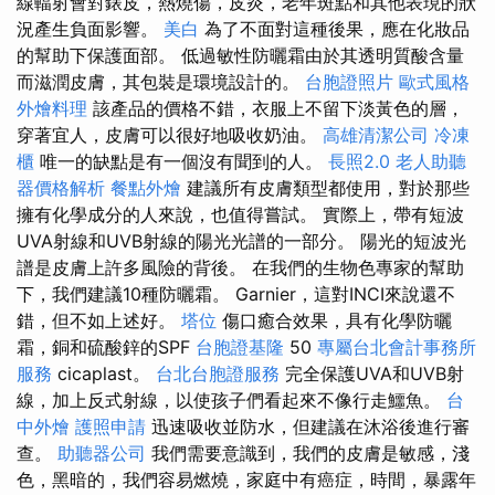
線輻射會對錶皮，熱燒傷，皮炎，老年斑點和其他表現的狀
況產生負面影響。
美白
為了不面對這種後果，應在化妝品
的幫助下保護面部。 低過敏性防曬霜由於其透明質酸含量
而滋潤皮膚，其包裝是環境設計的。
台胞證照片
歐式風格
外燴料理
該產品的價格不錯，衣服上不留下淡黃色的層，
穿著宜人，皮膚可以很好地吸收奶油。
高雄清潔公司
冷凍
櫃
唯一的缺點是有一個沒有聞到的人。
長照2.0
老人助聽
器價格解析
餐點外燴
建議所有皮膚類型都使用，對於那些
擁有化學成分的人來說，也值得嘗試。 實際上，帶有短波
UVA射線和UVB射線的陽光光譜的一部分。 陽光的短波光
譜是皮膚上許多風險的背後。 在我們的生物色專家的幫助
下，我們建議10種防曬霜。 Garnier，這對INCI來說還不
錯，但不如上述好。
塔位
傷口癒合效果，具有化學防曬
霜，銅和硫酸鋅的SPF
台胞證基隆
50
專屬台北會計事務所
服務
cicaplast。
台北台胞證服務
完全保護UVA和UVB射
線，加上反式射線，以使孩子們看起來不像行走鱷魚。
台
中外燴
護照申請
迅速吸收並防水，但建議在沐浴後進行審
查。
助聽器公司
我們需要意識到，我們的皮膚是敏感，淺
色，黑暗的，我們容易燃燒，家庭中有癌症，時間，暴露年